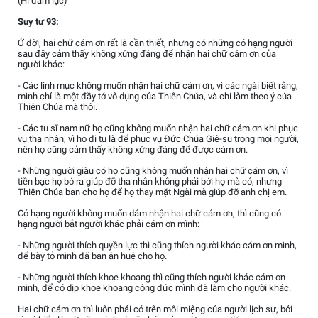
(Hi đàm lục)
Suy tư 93:
Ở đời, hai chữ cám ơn rất là cần thiết, nhưng có những có hạng người
sau đây cảm thấy không xứng đáng để nhận hai chữ cám ơn của
người khác:
- Các linh mục không muốn nhận hai chữ cám ơn, vì các ngài biết rằng,
mình chỉ là một đầy tớ vô dụng của Thiên Chúa, và chỉ làm theo ý của
Thiên Chúa mà thôi.
- Các tu sĩ nam nữ họ cũng không muốn nhận hai chữ cám ơn khi phục
vụ tha nhân, vì họ đi tu là để phục vụ Đức Chúa Giê-su trong mọi người,
nên họ cũng cảm thấy không xứng đáng để được cám ơn.
- Những người giàu có họ cũng không muốn nhận hai chữ cám ơn, vì
tiền bạc họ bỏ ra giúp đỡ tha nhân không phải bởi họ mà có, nhưng
Thiên Chúa ban cho họ để họ thay mặt Ngài mà giúp đỡ anh chị em.
Có hạng người không muốn dám nhận hai chữ cám ơn, thì cũng có
hạng người bắt người khác phải cám ơn mình:
- Những người thích quyền lực thì cũng thích người khác cám ơn mình,
để bày tỏ mình đã ban ân huệ cho họ.
- Những người thích khoe khoang thì cũng thích người khác cám ơn
mình, để có dịp khoe khoang công đức mình đã làm cho người khác.
Hai chữ cám ơn thì luôn phải có trên môi miệng của người lịch sự, bởi