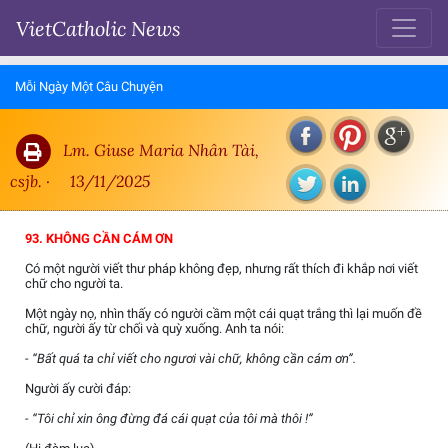
VietCatholic News
Mỗi Ngày Một Câu Chuyện
Lm. Giuse Maria Nhân Tài,
csjb. ·
13/11/2025
93. KHÔNG CẦN CÁM ƠN
Có một người viết thư pháp không đẹp, nhưng rất thích đi khắp nơi viết
chữ cho người ta.
Một ngày nọ, nhìn thấy có người cầm một cái quạt trắng thì lại muốn đề
chữ, người ấy từ chối và quỳ xuống. Anh ta nói:
- “Bất quá ta chỉ viết cho ngươi vài chữ, không cần cám ơn”.
Người ấy cười đáp:
- “Tôi chỉ xin ông đừng đá cái quạt của tôi mà thôi !”