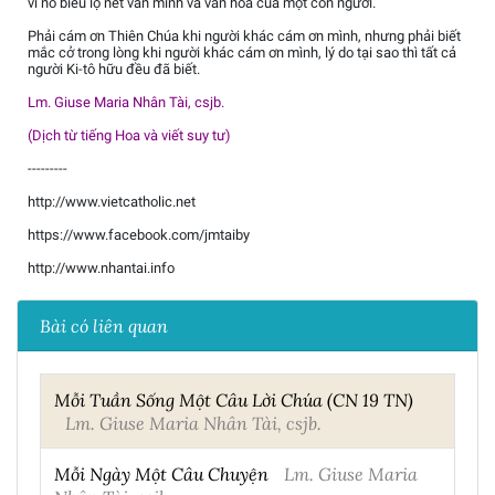
vì nó biểu lộ nét văn minh và văn hóa của một con người.
Phải cám ơn Thiên Chúa khi người khác cám ơn mình, nhưng phải biết
mắc cở trong lòng khi người khác cám ơn mình, lý do tại sao thì tất cả
người Ki-tô hữu đều đã biết.
Lm. Giuse Maria Nhân Tài, csjb.
(Dịch từ tiếng Hoa và viết suy tư)
---------
http://www.vietcatholic.net
https://www.facebook.com/jmtaiby
http://www.nhantai.info
Bài có liên quan
Mỗi Tuần Sống Một Câu Lời Chúa (CN 19 TN)
Lm. Giuse Maria Nhân Tài, csjb.
Mỗi Ngày Một Câu Chuyện
Lm. Giuse Maria