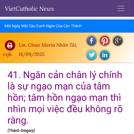
VietCatholic News
Mỗi Ngày Một Câu Danh Ngôn Của Các Thánh
Lm. Giuse Maria Nhân Tài,
csjb.
16/09/2025
41. Ngăn cản chân lý chính
là sự ngạo mạn của tâm
hồn; tâm hồn ngạo mạn thì
nhìn mọi việc đều không rõ
ràng.
(Thánh Gregory)