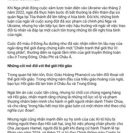
Khi Nga phát động cuộc xâm lược toàn diện vào Ukraine vào tháng 2
năm 2022, ngài đã thực hiện bước đi bất thường là đến thăm đại sứ
quán Nga tại Tòa thánh để lên tiếng vì hòa bình. Đôi khi, những bình
luận của ngài về cuộc xung đột đã xúc phạm cả chính phủ Nga và
Ukraine, nhưng họ vẫn tiếp tục làm việc hậu trường với ngài về việc trao
đổi tù nhân và đáp lại một cách tôn trọng những lời đề nghị hòa bình
của ngài.
Cuộc đổ máu ở Đông Âu dường như đã xác nhận niềm tin lâu nay của
ngài rằng thế giới đang chứng kiến một "Chiến tranh thế giới thứ III
từng phần", thường diễn ra ngoài tầm nhìn của giới truyền thông toàn
cầu ở Trung Đông, Châu Phi và Châu Á.
Những cởi mở đối với thế giới Hồi giáo
Trong quan hệ liên tôn, Đức Giáo Hoàng Phanxicô ưu tiên đối thoại với
thế giới Hồi giáo. Trong những năm đầu của triều giáo hoàng của ngài,
bạo lực Hồi giáo đã lan tràn ở Châu Âu và Trung Đông.
Ngài lên án các cuộc tấn công, nhưng từ chối coi chúng ngang hàng
với Hồi giáo, nhấn mạnh rằng chúng là những nỗ lực vô lý và phạm
thượng nhằm biện minh cho hành vi giết người nhân danh Thiên Chúa,
và cho rằng "trong hầu hết mọi tôn giáo luôn có một nhóm nhỏ theo chủ
nghĩa cực đoan".
Nhưng ngài cũng nhấn mạnh đến sự hy sinh của các Ki-tô hữu bị
những người theo đạo Hồi sát hại, ủng hộ việc phong chân phước cho
Cha Jacques Hamel, người đã bị giết khi đang cử hành Thánh lễ tại
Pháp vào năm 2016, và thêm 21 vị tử đạo Chính thống giáo Coptic bị