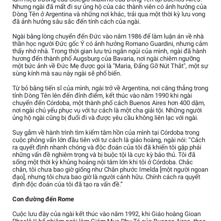
Nhưng ngài đã mất đi sự ủng hộ của các thành viên có ảnh hưởng của
Dòng Tên ở Argentina và những nơi khác, trải qua một thời kỳ lưu vong
đã ảnh hưởng sâu sắc đến tính cách của ngài.
Ngài bằng lòng chuyển đến Đức vào năm 1986 để làm luận án về nhà
thần học người Đức gốc Ý có ảnh hưởng Romano Guardini, nhưng cảm
thấy nhớ nhà. Trong thời gian lưu trú ngắn ngủi của mình, ngài đã hành
hương đến thành phố Augsburg của Bavaria, nơi ngài chiêm ngưỡng
một bức ảnh về Đức Mẹ được gọi là "Maria, Đấng Gỡ Nút Thắt", một sự
sùng kính mà sau này ngài sẽ phổ biến.
Từ bỏ bằng tiến sĩ của mình, ngài trở về Argentina, nơi căng thẳng trong
tỉnh Dòng Tên lên đến đỉnh điểm, kết thúc vào năm 1990 khi ngài
chuyển đến Córdoba, một thành phố cách Buenos Aires hơn 400 dặm,
nơi ngài chủ yếu phục vụ với tư cách là một cha giải tội. Những người
ủng hộ ngài cũng bị đuổi đi và được yêu cầu không liên lạc với ngài.
Suy gẫm về hành trình tìm kiếm tâm hồn của mình tại Córdoba trong
cuộc phỏng vấn lớn đầu tiên với tư cách là giáo hoàng, ngài nói: “Cách
ra quyết định nhanh chóng và độc đoán của tôi đã khiến tôi gặp phải
những vấn đề nghiêm trọng và bị buộc tội là cực kỳ bảo thủ. Tôi đã
sống một thời kỳ khủng hoảng nội tâm lớn khi tôi ở Córdoba. Chắc
chắn, tôi chưa bao giờ giống như Chân phước Imelda [một người ngoan
đạo], nhưng tôi chưa bao giờ là người cánh hữu. Chính cách ra quyết
định độc đoán của tôi đã tạo ra vấn đề.”
Con đường đến Rome
Cuộc lưu đày của ngài kết thúc vào năm 1992, khi Giáo hoàng Gioan