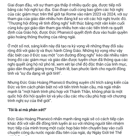
Giai đoạn đầu, với sự tham gia thấp ở nhiều quốc gia, được tiếp nối
bằng các hội nghị lục địa. Giai đoạn cuối cùng bao gồm các hội nghị
của các giám mục trên thế giới tại Rome vào năm 2023 và 2024, với sự
tham gia của giáo dân nhiều hơn đáng kể so với các hội nghị trước đó.
"Thượng hội đồng về tính đồng nghị" kết thúc bằng một văn kiện cuối
cùng kêu gọi giáo dân tham gia nhiều hơn vào các tiến trình ra quyết
định của Giáo hội, được Đức Phanxicô quyết định đưa vào huấn quyền
giáo hoàng thông thường của riêng ngài.
Ở một số nơi, sáng kiến này đã tạo ra kỳ vọng về những thay đổi sâu
rộng đối với giáo lý và thực hành Công Giáo. Những kỳ vọng như vậy
đặc biệt cao ở Đức sau một “con đường đồng nghị” kéo dài nhiều năm
trong đó các giám mục và giáo dân được tuyển chọn đã thông qua các
nghị quyết ủng hộ nữ phó tế, xem xét lại chế độ độc thân của linh mục,
giáo dân thuyết giảng trong Thánh lễ, ban phước lành cho người đồng
tính và “sự đa dạng về giới tính”.
Nhưng Đức Giáo Hoàng Phanxicô thường xuyên chỉ trích sáng kiến của
Đức và tìm cách phân biệt nó với tiến trình hoàn cầu, mà ngài nhấn
mạnh là “một hành trình phù hợp với Thánh Thần, không phải là một
quốc hội đòi hỏi quyền lợi và yêu cầu các nhu cầu phù hợp với chương
trình nghị sự của thế giới”.
‘Tôi là ai mà phán xét?’
Đức Giáo Hoàng Phanxicô nhấn mạnh rằng ngài sẽ có cách tiếp cận
khác đối với vấn đề đồng tính luyến ái so với những người tiền nhiệm
trực tiếp của mình trong một cuộc họp báo trên chuyến bay vào cuối
chuyến công du nước ngoài đầu tiên của ngài, dự Ngày Giới trẻ Thế