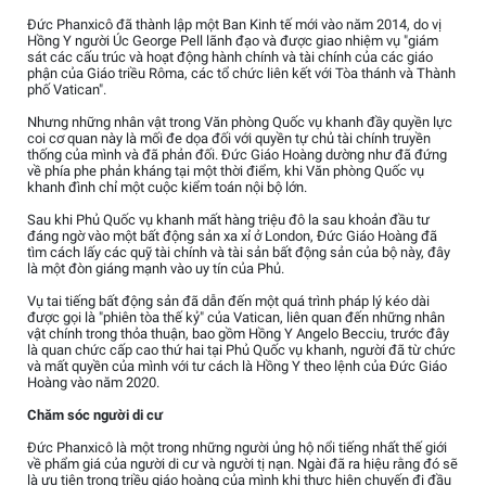
Đức Phanxicô đã thành lập một Ban Kinh tế mới vào năm 2014, do vị
Hồng Y người Úc George Pell lãnh đạo và được giao nhiệm vụ "giám
sát các cấu trúc và hoạt động hành chính và tài chính của các giáo
phận của Giáo triều Rôma, các tổ chức liên kết với Tòa thánh và Thành
phố Vatican".
Nhưng những nhân vật trong Văn phòng Quốc vụ khanh đầy quyền lực
coi cơ quan này là mối đe dọa đối với quyền tự chủ tài chính truyền
thống của mình và đã phản đối. Đức Giáo Hoàng dường như đã đứng
về phía phe phản kháng tại một thời điểm, khi Văn phòng Quốc vụ
khanh đình chỉ một cuộc kiểm toán nội bộ lớn.
Sau khi Phủ Quốc vụ khanh mất hàng triệu đô la sau khoản đầu tư
đáng ngờ vào một bất động sản xa xỉ ở London, Đức Giáo Hoàng đã
tìm cách lấy các quỹ tài chính và tài sản bất động sản của bộ này, đây
là một đòn giáng mạnh vào uy tín của Phủ.
Vụ tai tiếng bất động sản đã dẫn đến một quá trình pháp lý kéo dài
được gọi là "phiên tòa thế kỷ" của Vatican, liên quan đến những nhân
vật chính trong thỏa thuận, bao gồm Hồng Y Angelo Becciu, trước đây
là quan chức cấp cao thứ hai tại Phủ Quốc vụ khanh, người đã từ chức
và mất quyền của mình với tư cách là Hồng Y theo lệnh của Đức Giáo
Hoàng vào năm 2020.
Chăm sóc người di cư
Đức Phanxicô là một trong những người ủng hộ nổi tiếng nhất thế giới
về phẩm giá của người di cư và người tị nạn. Ngài đã ra hiệu rằng đó sẽ
là ưu tiên trong triều giáo hoàng của mình khi thực hiện chuyến đi đầu