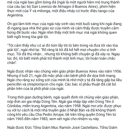
mê của ngài bao gồm bóng đá (ngài là một người hâm mộ trung thành
của câu lạc bộ San Lorenzo de Almagro ở Buenos Aires), phim hiện
thực mới của Ý và milonga, một điệu nhảy có trước điệu tango của
Argentina.
Ơn gọi làm linh mục của ngài nảy sinh vào một buổi sáng khi ngài đang
đi ngang qua nhà thờ giáo xứ của mình và cảm thấy được truyền cảm
hứng để bước vào. Ngài nhìn thấy một linh mục mà ngài không quen
biết ngồi trong tòa giải tội.
"Tôi cảm thấy như có ai đó túm lấy tôi từ bên trong và đưa tôi vào tòa
giải tội", ngài nhớ lại. "Rõ ràng là tôi đã kể hết mọi chuyện cho vị linh
mục. Tôi đã thú nhận... nhưng tôi không biết chuyện gì đã xảy ra. Ngay
lúc đó, tôi biết mình phải trở thành một linh mục; tôi hoàn toàn chắc
chắn".
Ngài được nhận vào chủng viện giáo phận Buenos Aires vào năm 1956.
Nhưng ở tuổi 21, ngài đã mắc phải căn bệnh phổi đe dọa tính mạng.
Ngài cho rằng sự sống sót của mình là nhờ một y tá đã tăng gấp ba liều
penicillin và streptomycin cho ngài. Các bác sĩ phẫu thuật đã cắt bỏ
phần trên của lá phổi phải của ngài.
Trong thời gian dưỡng bệnh, ngài quyết định rời chủng viện giáo phận,
nộp đơn xin gia nhập Dòng Tên. Ngài gia nhập tập viện Dòng Tên ở
Córdoba, miền trung Argentina, vào năm 1958. Ngài mơ ước được phục
vụ với tư cách là một nhà truyền giáo ở Nhật Bản và đã không thành
công khi yêu cầu Cha Pedro Arrupe, bề trên tổng quyền Dòng Tên từ
năm 1965 đến năm 1983, xem xét ngài cho nhiệm vụ này.
Ngài được Đức Tổng Giám Mục Ramón José Castellano, Tổng Giám