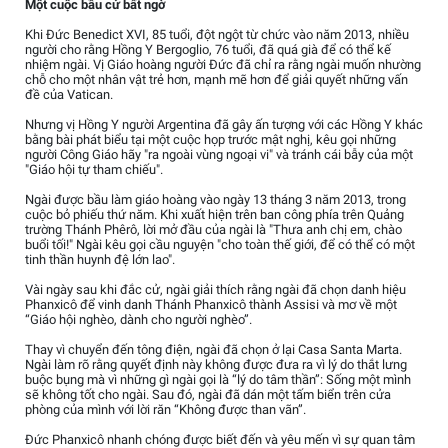
Một cuộc bầu cử bất ngờ
Khi Đức Benedict XVI, 85 tuổi, đột ngột từ chức vào năm 2013, nhiều
người cho rằng Hồng Y Bergoglio, 76 tuổi, đã quá già để có thể kế
nhiệm ngài. Vị Giáo hoàng người Đức đã chỉ ra rằng ngài muốn nhường
chỗ cho một nhân vật trẻ hơn, mạnh mẽ hơn để giải quyết những vấn
đề của Vatican.
Nhưng vị Hồng Y người Argentina đã gây ấn tượng với các Hồng Y khác
bằng bài phát biểu tại một cuộc họp trước mật nghị, kêu gọi những
người Công Giáo hãy "ra ngoài vùng ngoại vi" và tránh cái bẫy của một
"Giáo hội tự tham chiếu".
Ngài được bầu làm giáo hoàng vào ngày 13 tháng 3 năm 2013, trong
cuộc bỏ phiếu thứ năm. Khi xuất hiện trên ban công phía trên Quảng
trường Thánh Phêrô, lời mở đầu của ngài là "Thưa anh chị em, chào
buổi tối!" Ngài kêu gọi cầu nguyện "cho toàn thế giới, để có thể có một
tinh thần huynh đệ lớn lao".
Vài ngày sau khi đắc cử, ngài giải thích rằng ngài đã chọn danh hiệu
Phanxicô để vinh danh Thánh Phanxicô thành Assisi và mơ về một
“Giáo hội nghèo, dành cho người nghèo”.
Thay vì chuyển đến tông điện, ngài đã chọn ở lại Casa Santa Marta.
Ngài làm rõ rằng quyết định này không được đưa ra vì lý do thắt lưng
buộc bụng mà vì những gì ngài gọi là “lý do tâm thần”: Sống một mình
sẽ không tốt cho ngài. Sau đó, ngài đã dán một tấm biển trên cửa
phòng của mình với lời răn “Không được than vãn”.
Đức Phanxicô nhanh chóng được biết đến và yêu mến vì sự quan tâm