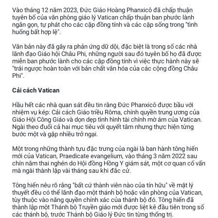
Vào tháng 12 năm 2023, Đức Giáo Hoàng Phanxicô đã chấp thuận
tuyên bố của văn phòng giáo lý Vatican chấp thuận ban phước lành
ngắn gọn, tự phát cho các cặp đồng tính và các cặp sống trong "tình
huống bất hợp lệ".
Văn bản này đã gây ra phản ứng dữ dội, đặc biệt là trong số các nhà
lãnh đạo Giáo hội Châu Phi, những người sau đó tuyên bố họ đã được
miễn ban phước lành cho các cặp đồng tính vì việc thực hành này sẽ
"trái ngược hoàn toàn với bản chất văn hóa của các cộng đồng Châu
Phi".
Cải cách Vatican
Hầu hết các nhà quan sát đều tin rằng Đức Phanxicô được bầu với
nhiệm vụ kép: Cải cách Giáo triều Rôma, chính quyền trung ương của
Giáo Hội Công Giáo và dọn dẹp tình hình tài chính mờ ám của Vatican.
Ngài theo đuổi cả hai mục tiêu với quyết tâm nhưng thực hiện từng
bước một và gặp nhiều trở ngại.
Một trong những thành tựu đặc trưng của ngài là ban hành tông hiến
mới của Vatican, Praedicate evangelium, vào tháng 3 năm 2022 sau
chín năm thai nghén do Hội đồng Hồng Y giám sát, một cơ quan cố vấn
mà ngài thành lập vài tháng sau khi đắc cử.
Tông hiến nêu rõ rằng "bất cứ thành viên nào của tín hữu" về mặt lý
thuyết đều có thể lãnh đạo một thánh bộ hoặc văn phòng của Vatican,
tùy thuộc vào năng quyền chính xác của thánh bộ đó. Tông hiến đã
thành lập một Thánh bộ Truyền giáo mới được liệt kê đầu tiên trong số
các thánh bộ, trước Thánh bộ Giáo lý Đức tin từng thống trị.