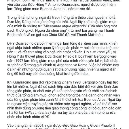
Phaolô II bổ nhiệm ngài làm Giám Mục Phụ Tá của Buenos Aires, theo
yêu cầu của Đức Hồng Y Antonio Quarracino, người được bổ nhiệm
làm Tổng giám mục Buenos Aires hai năm trước đó.
Trong lễ tấn phong, ngài đã trao những tấm thiệp cầu nguyện mô tả
Đức Mẹ, Đấng tháo gỡ những nút thắt. Ngài lấy khẩu hiệu giám mục
của mình là những từ “
Miserando atque eligendo
” (“Và nhìn ông một
cách thương xót, Người đã chọn ông”), từ một bài giảng mà Thánh
Bede mô tả về ơn gọi của Chúa Kitô đối với Thánh Mát-thêu.
ĐHY Quarracino đã bổ nhiệm ngài làm tổng đại diện của mình, khiến
ngài chịu trách nhiệm quản lý tổng giáo phận — nơi có hơn ba triệu cư
dân — và rất tin tưởng vào ngài như một cố vấn. Do sức khỏe yếu, vị
Hồng Y đã thuyết phục Đức Gioan Phaolô II bổ nhiệm Bergoglio vào
năm 1997 làm tổng giám mục phó của mình với quyền kế vị, bất chấp
sự phản đối trong giới chính trị Argentina và Rome. Việc bổ nhiệm này
đã khiến những người quan sát địa phương ngạc nhiên vì người đàn
ông 60 tuổi này có hồ sơ công khai tương đối thấp.
Khi Quarracino qua đời vào tháng 2 năm 1998, Bergoglio ngay lập tức
lên kế nhiệm. Ngài đã có cách tiếp cận đặc biệt đối với việc lãnh đạo
tổng giáo phận, từ chối các yêu cầu phỏng vấn và từ chối nơi ở chính
thức của tổng giám mục, chọn sống trong tòa nhà dành cho nhân viên
của tổng giáo phận bên cạnh Nhà thờ chính tòa Buenos Aires. Ngài tập
trung vào việc truyền giáo và chăm sóc người nghèo, và có thể được
nhìn thấy dùng phương tiện giao thông công cộng, đi bộ quanh các căn
nhà tồi tàn (
villas miserias
) do ma túy tàn phá của thành phố và rửa
chân cho bệnh nhân AIDS.
Vào tháng 2 năm 2001, ngài được Đức Giáo Hoàng Gioan Phaolô II