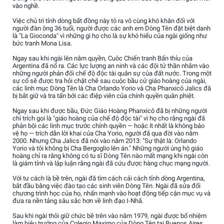
vào nghề.
Việc chủ trì tỉnh dòng bất đồng này tỏ ra vô cùng khó khăn đối với
người đàn ông 36 tuổi, người được các anh em Dòng Tên đặt biệt danh
là "La Gioconda" vì những gì họ cho là sự khó hiểu của ngài giống như
bức tranh Mona Lisa.
Ngay sau khi ngài lên nắm quyền, Cuôc Chiến tranh Bẩn thỉu của
Argentina đã nổ ra. Các lực lượng an ninh và các đội tử thần nhắm vào
những người phản đối chế độ độc tài quân sự của đất nước. Trong một
sự cố sẽ được tra hỏi chặt chẽ sau cuộc bầu cử giáo hoàng của ngài,
các linh mục Dòng Tên là Cha Orlando Yorio và Cha Phanxicô Jalics đã
bị bắt giữ và tra tấn bởi các điệp viên của chính quyền quân phiệt.
Ngay sau khi được bầu, Đức Giáo Hoàng Phanxicô đã bị những người
chỉ trích gọi là "giáo hoàng của chế độ độc tài" vì họ cho rằng ngài đã
phản bội các linh mục trước chính quyền — hoặc ít nhất là không bảo
vệ họ — trích dẫn lời khai của Cha Yorio, người đã qua đời vào năm
2000. Nhưng Cha Jalics đã nói vào năm 2013: "Sự thật là: Orlando
Yorio và tôi không bị Cha Bergoglio lên án." Những người ủng hộ giáo
hoàng chỉ ra rằng không có tu sĩ Dòng Tên nào mất mạng khi ngài còn
là giám tỉnh và lập luận rằng ngài đã cứu được hàng chục mạng người.
Với tư cách là bề trên, ngài đã tìm cách cải cách tỉnh dòng Argentina,
bắt đầu bằng việc đào tạo các sinh viên Dòng Tên. Ngài đã sửa đổi
chương trình học của họ, nhấn mạnh vào hoạt động tiếp cận mục vụ và
đưa ra nền tảng sâu sắc hơn về linh đạo I-Nhã.
Sau khi ngài thôi giữ chức bề trên vào năm 1979, ngài được bổ nhiệm
làm hiệu trưởng của Colegio Maximo của Dòng Tên tại Buenos Aires.