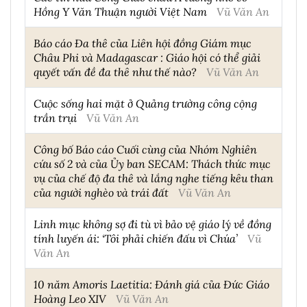
Hồng Y Văn Thuận người Việt Nam
Vũ Văn An
Báo cáo Đa thê của Liên hội đồng Giám mục
Châu Phi và Madagascar : Giáo hội có thể giải
quyết vấn đề đa thê như thế nào?
Vũ Văn An
Cuộc sống hai mặt ở Quảng trường công cộng
trần trụi
Vũ Văn An
Công bố Báo cáo Cuối cùng của Nhóm Nghiên
cứu số 2 và của Ủy ban SECAM: Thách thức mục
vụ của chế độ đa thê và lắng nghe tiếng kêu than
của người nghèo và trái đất
Vũ Văn An
Linh mục không sợ đi tù vì bảo vệ giáo lý về đồng
tính luyến ái: ‘Tôi phải chiến đấu vì Chúa’
Vũ
Văn An
10 năm Amoris Laetitia: Đánh giá của Đức Giáo
Hoàng Leo XIV
Vũ Văn An