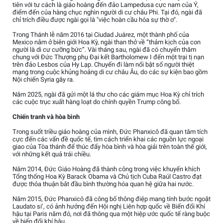
tiên với tư cách là giáo hoàng đến đảo Lampedusa cực nam của Ý,
điểm đến của hàng chục nghìn người di cư châu Phi. Tại đó, ngài đã
chỉ trích điều được ngài gọi là "việc hoàn cầu hóa sự thờ ơ".
Trong Thánh lễ năm 2016 tại Ciudad Juárez, một thành phố của
Mexico nằm ở biên giới Hoa Kỳ, ngài than thở về “thảm kịch của con
người là di cư cưỡng bức”. Vài tháng sau, ngài đã có chuyến thăm
chung với Đức Thượng phụ Đại kết Bartholomew I đến một trại tị nạn
trên đảo Lesbos của Hy Lạp. Chuyến đi làm nổi bật số người thiệt
mạng trong cuộc khủng hoảng di cư châu Âu, do các sự kiện bao gồm
Nội chiến Syria gây ra.
Năm 2025, ngài đã gửi một lá thư cho các giám mục Hoa Kỳ chỉ trích
các cuộc trục xuất hàng loạt do chính quyền Trump công bố.
Chiến tranh và hòa bình
Trong suốt triều giáo hoàng của mình, Đức Phanxicô đã quan tâm tích
cực đến các vấn đề quốc tế, tìm cách triển khai các nguồn lực ngoại
giao của Tòa thánh để thúc đẩy hòa bình và hòa giải trên toàn thế giới,
với những kết quả trái chiều.
Năm 2014, Đức Giáo Hoàng đã thành công trong việc khuyến khích
Tổng thống Hoa Kỳ Barack Obama và Chủ tịch Cuba Raúl Castro đạt
được thỏa thuận bắt đầu bình thường hóa quan hệ giữa hai nước.
Năm 2015, Đức Phanxicô đã công bố thông điệp mang tính bước ngoặt
Laudato si’, có ảnh hưởng đến Hội nghị Liên hợp quốc về Biến đổi Khí
hậu tại Paris năm đó, nơi đã thông qua một hiệp ước quốc tế ràng buộc
về biến đổi khí hậu.