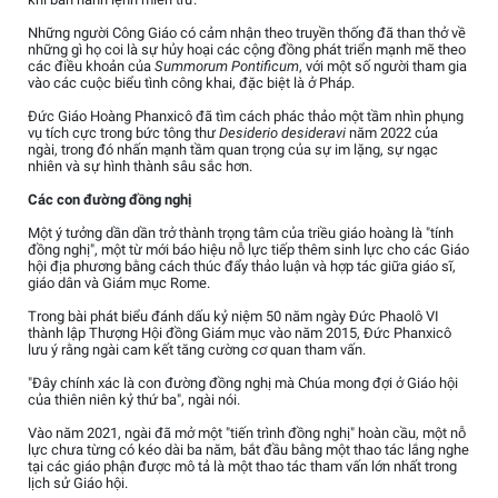
Những người Công Giáo có cảm nhận theo truyền thống đã than thở về
những gì họ coi là sự hủy hoại các cộng đồng phát triển mạnh mẽ theo
các điều khoản của
Summorum Pontificum
, với một số người tham gia
vào các cuộc biểu tình công khai, đặc biệt là ở Pháp.
Đức Giáo Hoàng Phanxicô đã tìm cách phác thảo một tầm nhìn phụng
vụ tích cực trong bức tông thư
Desiderio desideravi
năm 2022 của
ngài, trong đó nhấn mạnh tầm quan trọng của sự im lặng, sự ngạc
nhiên và sự hình thành sâu sắc hơn.
Các con đường đồng nghị
Một ý tưởng dần dần trở thành trọng tâm của triều giáo hoàng là "tính
đồng nghị", một từ mới báo hiệu nỗ lực tiếp thêm sinh lực cho các Giáo
hội địa phương bằng cách thúc đẩy thảo luận và hợp tác giữa giáo sĩ,
giáo dân và Giám mục Rome.
Trong bài phát biểu đánh dấu kỷ niệm 50 năm ngày Đức Phaolô VI
thành lập Thượng Hội đồng Giám mục vào năm 2015, Đức Phanxicô
lưu ý rằng ngài cam kết tăng cường cơ quan tham vấn.
"Đây chính xác là con đường đồng nghị mà Chúa mong đợi ở Giáo hội
của thiên niên kỷ thứ ba", ngài nói.
Vào năm 2021, ngài đã mở một "tiến trình đồng nghị" hoàn cầu, một nỗ
lực chưa từng có kéo dài ba năm, bắt đầu bằng một thao tác lắng nghe
tại các giáo phận được mô tả là một thao tác tham vấn lớn nhất trong
lịch sử Giáo hội.