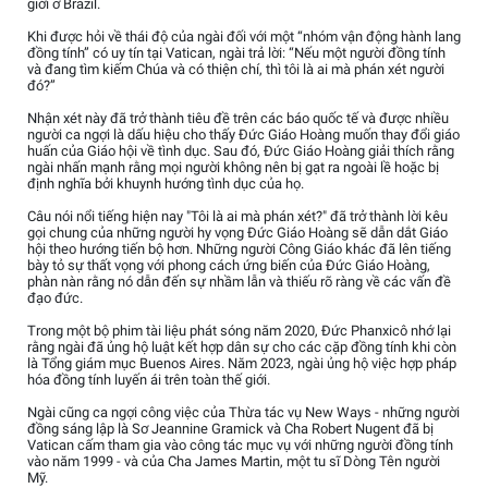
giới ở Brazil.
Khi được hỏi về thái độ của ngài đối với một “nhóm vận động hành lang
đồng tính” có uy tín tại Vatican, ngài trả lời: “Nếu một người đồng tính
và đang tìm kiếm Chúa và có thiện chí, thì tôi là ai mà phán xét người
đó?”
Nhận xét này đã trở thành tiêu đề trên các báo quốc tế và được nhiều
người ca ngợi là dấu hiệu cho thấy Đức Giáo Hoàng muốn thay đổi giáo
huấn của Giáo hội về tình dục. Sau đó, Đức Giáo Hoàng giải thích rằng
ngài nhấn mạnh rằng mọi người không nên bị gạt ra ngoài lề hoặc bị
định nghĩa bởi khuynh hướng tình dục của họ.
Câu nói nổi tiếng hiện nay "Tôi là ai mà phán xét?" đã trở thành lời kêu
gọi chung của những người hy vọng Đức Giáo Hoàng sẽ dẫn dắt Giáo
hội theo hướng tiến bộ hơn. Những người Công Giáo khác đã lên tiếng
bày tỏ sự thất vọng với phong cách ứng biến của Đức Giáo Hoàng,
phàn nàn rằng nó dẫn đến sự nhầm lẫn và thiếu rõ ràng về các vấn đề
đạo đức.
Trong một bộ phim tài liệu phát sóng năm 2020, Đức Phanxicô nhớ lại
rằng ngài đã ủng hộ luật kết hợp dân sự cho các cặp đồng tính khi còn
là Tổng giám mục Buenos Aires. Năm 2023, ngài ủng hộ việc hợp pháp
hóa đồng tính luyến ái trên toàn thế giới.
Ngài cũng ca ngợi công việc của Thừa tác vụ New Ways - những người
đồng sáng lập là Sơ Jeannine Gramick và Cha Robert Nugent đã bị
Vatican cấm tham gia vào công tác mục vụ với những người đồng tính
vào năm 1999 - và của Cha James Martin, một tu sĩ Dòng Tên người
Mỹ.