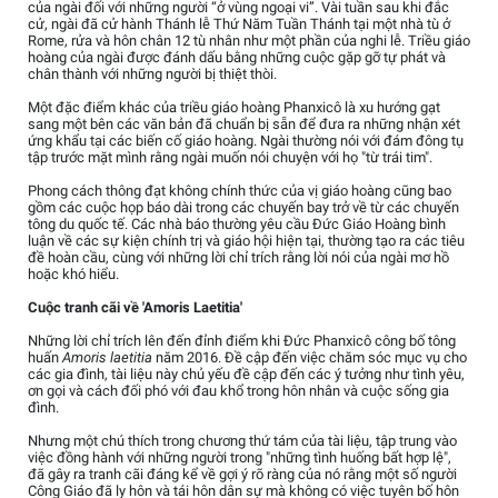
của ngài đối với những người “ở vùng ngoại vi”. Vài tuần sau khi đắc
cử, ngài đã cử hành Thánh lễ Thứ Năm Tuần Thánh tại một nhà tù ở
Rome, rửa và hôn chân 12 tù nhân như một phần của nghi lễ. Triều giáo
hoàng của ngài được đánh dấu bằng những cuộc gặp gỡ tự phát và
chân thành với những người bị thiệt thòi.
Một đặc điểm khác của triều giáo hoàng Phanxicô là xu hướng gạt
sang một bên các văn bản đã chuẩn bị sẵn để đưa ra những nhận xét
ứng khẩu tại các biến cố giáo hoàng. Ngài thường nói với đám đông tụ
tập trước mặt mình rằng ngài muốn nói chuyện với họ "từ trái tim".
Phong cách thông đạt không chính thức của vị giáo hoàng cũng bao
gồm các cuộc họp báo dài trong các chuyến bay trở về từ các chuyến
tông du quốc tế. Các nhà báo thường yêu cầu Đức Giáo Hoàng bình
luận về các sự kiện chính trị và giáo hội hiện tại, thường tạo ra các tiêu
đề hoàn cầu, cùng với những lời chỉ trích rằng lời nói của ngài mơ hồ
hoặc khó hiểu.
Cuộc tranh cãi về 'Amoris Laetitia'
Những lời chỉ trích lên đến đỉnh điểm khi Đức Phanxicô công bố tông
huấn
Amoris laetitia
năm 2016. Đề cập đến việc chăm sóc mục vụ cho
các gia đình, tài liệu này chủ yếu đề cập đến các ý tưởng như tình yêu,
ơn gọi và cách đối phó với đau khổ trong hôn nhân và cuộc sống gia
đình.
Nhưng một chú thích trong chương thứ tám của tài liệu, tập trung vào
việc đồng hành với những người trong "những tình huống bất hợp lệ",
đã gây ra tranh cãi đáng kể về gợi ý rõ ràng của nó rằng một số người
Công Giáo đã ly hôn và tái hôn dân sự mà không có việc tuyên bố hôn