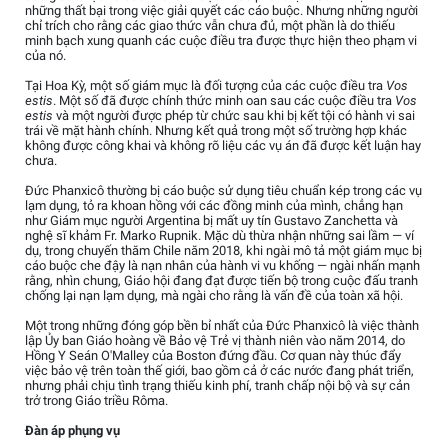
những thất bại trong việc giải quyết các cáo buộc. Nhưng những người
chỉ trích cho rằng các giao thức vẫn chưa đủ, một phần là do thiếu
minh bạch xung quanh các cuộc điều tra được thực hiện theo phạm vi
của nó.
Tại Hoa Kỳ, một số giám mục là đối tượng của các cuộc điều tra
Vos
estis
. Một số đã được chính thức minh oan sau các cuộc điều tra
Vos
estis
và một người được phép từ chức sau khi bị kết tội có hành vi sai
trái về mặt hành chính. Nhưng kết quả trong một số trường hợp khác
không được công khai và không rõ liệu các vụ án đã được kết luận hay
chưa.
Đức Phanxicô thường bị cáo buộc sử dụng tiêu chuẩn kép trong các vụ
lạm dụng, tỏ ra khoan hồng với các đồng minh của mình, chẳng hạn
như Giám mục người Argentina bị mất uy tín Gustavo Zanchetta và
nghệ sĩ khảm Fr. Marko Rupnik. Mặc dù thừa nhận những sai lầm — ví
dụ, trong chuyến thăm Chile năm 2018, khi ngài mô tả một giám mục bị
cáo buộc che đậy là nạn nhân của hành vi vu khống — ngài nhấn mạnh
rằng, nhìn chung, Giáo hội đang đạt được tiến bộ trong cuộc đấu tranh
chống lại nạn lạm dụng, mà ngài cho rằng là vấn đề của toàn xã hội.
Một trong những đóng góp bền bỉ nhất của Đức Phanxicô là việc thành
lập Ủy ban Giáo hoàng về Bảo vệ Trẻ vị thành niên vào năm 2014, do
Hồng Y Seán O'Malley của Boston đứng đầu. Cơ quan này thúc đẩy
việc bảo vệ trên toàn thế giới, bao gồm cả ở các nước đang phát triển,
nhưng phải chịu tình trạng thiếu kinh phí, tranh chấp nội bộ và sự cản
trở trong Giáo triều Rôma.
Đàn áp phụng vụ