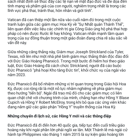
sách nhất định sẽ thúc đẩy các tệ nạn về mặt đạo đức và đe dọa đến
tính mạng và phẩm giá của con người, nghiêm trọng nhất là trong các
lĩnh vực phá thai, tránh thai, hôn nhân và giới tính".
Vatican đã can thiệp một lần nữa vào cuối năm đó trong một cuộc
tranh luận giữa các giám mục Hoa Kỳ về "Sự Nhất quán Thánh Thể",
liên quan đến việc liệu các chính trị gia Công Giáo ủng hộ phá thai hợp
pháp có nên được Rước lễ hay không. Vatican nhấn mạnh tầm quan
trọng của sự đồng thuận trong một giáo đoàn đang chia rẽ sâu sắc về
vấn đề này.
Giữa những căng thẳng này, Giám mục Joseph Strickland của Tyler,
Texas, nổi lên như một nhà phê bình giám mục thẳng thắn độc đáo đối
với Đức Giáo Hoàng Phanxicô. Trong một bước đi hiếm hoi theo giáo
luật, Đức Giáo Hoàng đã cách chức Strickland, người đã cáo buộc
Đức Phanxicô "phá hoại Kho tàng Đức tin", khỏi chức vụ của ngài vào
năm 2023.
Đức Phanxicô đã bổ nhiệm những vị trí quan trọng trong Giáo hội Hoa
Kỳ, được coi rộng rãi là một nỗ lực nhằm nghiêng về phía giám mục
theo hướng "tiến bộ". Ngài đã trao mũ đỏ cho các giám mục có liên
quan chặt chẽ với chương trình của mình, chẳng hạn như Hồng Y Blase
Cupich và Hồng Y Robert McElroy, trong khi bỏ qua các ứng viên khác
đang nắm giữ các giáo phận "Hồng Y" truyền thống của Hoa Kỳ.
Những chuyến đi lịch sử, các Hồng Y mới và các thông điệp
Đức Phanxicô đã đi đến hơn 40 quốc gia, tiếp tục đến cuối triều giáo
hoàng này khi ngài phần lớn phải ngồi xe lăn. Một Thánh lễ mà ngài cử
hành tại Philippines vào tháng 1 năm 2015 là sự kiện giáo hoàng lớn