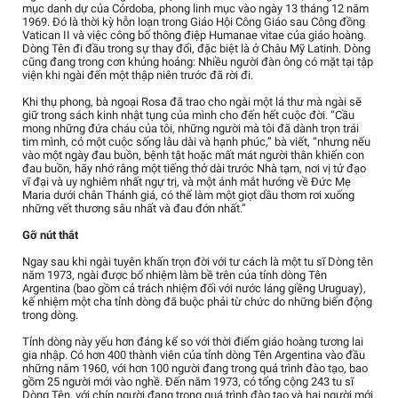
mục danh dự của Córdoba, phong linh mục vào ngày 13 tháng 12 năm
1969. Đó là thời kỳ hỗn loạn trong Giáo Hội Công Giáo sau Công đồng
Vatican II và việc công bố thông điệp Humanae vitae của giáo hoàng.
Dòng Tên đi đầu trong sự thay đổi, đặc biệt là ở Châu Mỹ Latinh. Dòng
cũng đang trong cơn khủng hoảng: Nhiều người đàn ông có mặt tại tập
viện khi ngài đến một thập niên trước đã rời đi.
Khi thụ phong, bà ngoại Rosa đã trao cho ngài một lá thư mà ngài sẽ
giữ trong sách kinh nhật tụng của mình cho đến hết cuộc đời. “Cầu
mong những đứa cháu của tôi, những người mà tôi đã dành trọn trái
tim mình, có một cuộc sống lâu dài và hạnh phúc,” bà viết, “nhưng nếu
vào một ngày đau buồn, bệnh tật hoặc mất mát người thân khiến con
đau buồn, hãy nhớ rằng một tiếng thở dài trước Nhà tạm, nơi vị tử đạo
vĩ đại và uy nghiêm nhất ngự trị, và một ánh mắt hướng về Đức Mẹ
Maria dưới chân Thánh giá, có thể làm một giọt dầu thơm rơi xuống
những vết thương sâu nhất và đau đớn nhất.”
Gỡ nút thắt
Ngay sau khi ngài tuyên khấn trọn đời với tư cách là một tu sĩ Dòng tên
năm 1973, ngài được bổ nhiệm làm bề trên của tỉnh dòng Tên
Argentina (bao gồm cả trách nhiệm đối với nước láng giềng Uruguay),
kế nhiệm một cha tỉnh dòng đã buộc phải từ chức do những biến động
trong dòng.
Tỉnh dòng này yếu hơn đáng kể so với thời điểm giáo hoàng tương lai
gia nhập. Có hơn 400 thành viên của tỉnh dòng Tên Argentina vào đầu
những năm 1960, với hơn 100 người đang trong quá trình đào tạo, bao
gồm 25 người mới vào nghề. Đến năm 1973, có tổng cộng 243 tu sĩ
Dòng Tên, với chín người đang trong quá trình đào tạo và hai người mới