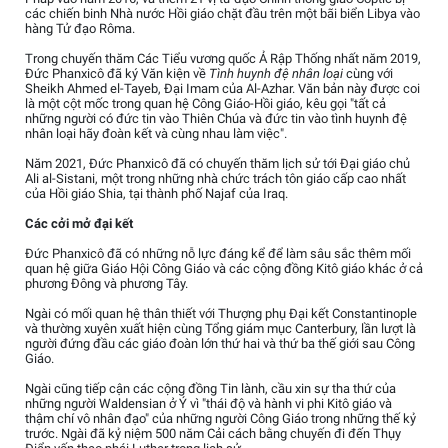
các chiến binh Nhà nước Hồi giáo chặt đầu trên một bãi biển Libya vào
hàng Tử đạo Rôma.
Trong chuyến thăm Các Tiểu vương quốc Ả Rập Thống nhất năm 2019,
Đức Phanxicô đã ký Văn kiện về
Tình huynh đệ nhân loại
cùng với
Sheikh Ahmed el-Tayeb, Đại Imam của Al-Azhar. Văn bản này được coi
là một cột mốc trong quan hệ Công Giáo-Hồi giáo, kêu gọi "tất cả
những người có đức tin vào Thiên Chúa và đức tin vào tình huynh đệ
nhân loại hãy đoàn kết và cùng nhau làm việc".
Năm 2021, Đức Phanxicô đã có chuyến thăm lịch sử tới Đại giáo chủ
Ali al-Sistani, một trong những nhà chức trách tôn giáo cấp cao nhất
của Hồi giáo Shia, tại thành phố Najaf của Iraq.
Các cởi mở đại kết
Đức Phanxicô đã có những nỗ lực đáng kể để làm sâu sắc thêm mối
quan hệ giữa Giáo Hội Công Giáo và các cộng đồng Kitô giáo khác ở cả
phương Đông và phương Tây.
Ngài có mối quan hệ thân thiết với Thượng phụ Đại kết Constantinople
và thường xuyên xuất hiện cùng Tổng giám mục Canterbury, lần lượt là
người đứng đầu các giáo đoàn lớn thứ hai và thứ ba thế giới sau Công
Giáo.
Ngài cũng tiếp cận các cộng đồng Tin lành, cầu xin sự tha thứ của
những người Waldensian ở Ý vì "thái độ và hành vi phi Kitô giáo và
thậm chí vô nhân đạo" của những người Công Giáo trong những thế kỷ
trước. Ngài đã kỷ niệm 500 năm Cải cách bằng chuyến đi đến Thụy