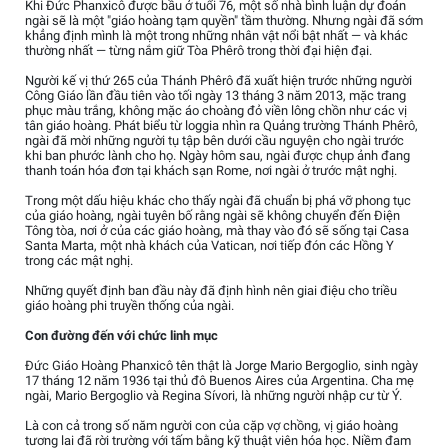
Khi Đức Phanxicô được bầu ở tuổi 76, một số nhà bình luận dự đoán
ngài sẽ là một "giáo hoàng tạm quyền" tầm thường. Nhưng ngài đã sớm
khẳng định mình là một trong những nhân vật nổi bật nhất — và khác
thường nhất — từng nắm giữ Tòa Phêrô trong thời đại hiện đại.
Người kế vị thứ 265 của Thánh Phêrô đã xuất hiện trước những người
Công Giáo lần đầu tiên vào tối ngày 13 tháng 3 năm 2013, mặc trang
phục màu trắng, không mặc áo choàng đỏ viền lông chồn như các vị
tân giáo hoàng. Phát biểu từ loggia nhìn ra Quảng trường Thánh Phêrô,
ngài đã mời những người tụ tập bên dưới cầu nguyện cho ngài trước
khi ban phước lành cho họ. Ngày hôm sau, ngài được chụp ảnh đang
thanh toán hóa đơn tại khách sạn Rome, nơi ngài ở trước mật nghị.
Trong một dấu hiệu khác cho thấy ngài đã chuẩn bị phá vỡ phong tục
của giáo hoàng, ngài tuyên bố rằng ngài sẽ không chuyển đến Điện
Tông tòa, nơi ở của các giáo hoàng, mà thay vào đó sẽ sống tại Casa
Santa Marta, một nhà khách của Vatican, nơi tiếp đón các Hồng Y
trong các mật nghị.
Những quyết định ban đầu này đã định hình nên giai điệu cho triều
giáo hoàng phi truyền thống của ngài.
Con đường đến với chức linh mục
Đức Giáo Hoàng Phanxicô tên thật là Jorge Mario Bergoglio, sinh ngày
17 tháng 12 năm 1936 tại thủ đô Buenos Aires của Argentina. Cha mẹ
ngài, Mario Bergoglio và Regina Sívori, là những người nhập cư từ Ý.
Là con cả trong số năm người con của cặp vợ chồng, vị giáo hoàng
tương lai đã rời trường với tấm bằng kỹ thuật viên hóa học. Niềm đam