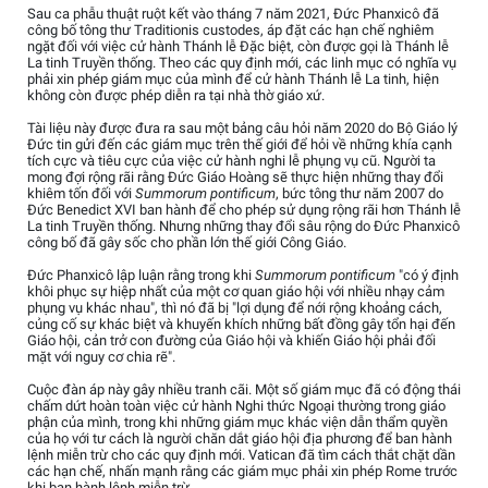
Sau ca phẫu thuật ruột kết vào tháng 7 năm 2021, Đức Phanxicô đã
công bố tông thư Traditionis custodes, áp đặt các hạn chế nghiêm
ngặt đối với việc cử hành Thánh lễ Đặc biệt, còn được gọi là Thánh lễ
La tinh Truyền thống. Theo các quy định mới, các linh mục có nghĩa vụ
phải xin phép giám mục của mình để cử hành Thánh lễ La tinh, hiện
không còn được phép diễn ra tại nhà thờ giáo xứ.
Tài liệu này được đưa ra sau một bảng câu hỏi năm 2020 do Bộ Giáo lý
Đức tin gửi đến các giám mục trên thế giới để hỏi về những khía cạnh
tích cực và tiêu cực của việc cử hành nghi lễ phụng vụ cũ. Người ta
mong đợi rộng rãi rằng Đức Giáo Hoàng sẽ thực hiện những thay đổi
khiêm tốn đối với
Summorum pontificum
, bức tông thư năm 2007 do
Đức Benedict XVI ban hành để cho phép sử dụng rộng rãi hơn Thánh lễ
La tinh Truyền thống. Nhưng những thay đổi sâu rộng do Đức Phanxicô
công bố đã gây sốc cho phần lớn thế giới Công Giáo.
Đức Phanxicô lập luận rằng trong khi
Summorum pontificum
"có ý định
khôi phục sự hiệp nhất của một cơ quan giáo hội với nhiều nhạy cảm
phụng vụ khác nhau", thì nó đã bị "lợi dụng để nới rộng khoảng cách,
củng cố sự khác biệt và khuyến khích những bất đồng gây tổn hại đến
Giáo hội, cản trở con đường của Giáo hội và khiến Giáo hội phải đối
mặt với nguy cơ chia rẽ".
Cuộc đàn áp này gây nhiều tranh cãi. Một số giám mục đã có động thái
chấm dứt hoàn toàn việc cử hành Nghi thức Ngoại thường trong giáo
phận của mình, trong khi những giám mục khác viện dẫn thẩm quyền
của họ với tư cách là người chăn dắt giáo hội địa phương để ban hành
lệnh miễn trừ cho các quy định mới. Vatican đã tìm cách thắt chặt dần
các hạn chế, nhấn mạnh rằng các giám mục phải xin phép Rome trước
khi ban hành lệnh miễn trừ.