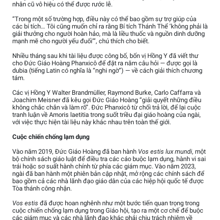
nhân cũ vô hiệu có thể được rước lễ.
“Trong một số trường hợp, điều này có thể bao gồm sự trợ giúp của
các bí tích… Tôi cũng muốn chỉ ra rằng Bí tích Thánh Thể ‘không phải là
giải thưởng cho người hoàn hảo, mà là liều thuốc và nguồn dinh dưỡng
mạnh mẽ cho người yếu đuối’”, chú thích cho biết.
Nhiều tháng sau khi tài liệu được công bố, bốn vị Hồng Y đã viết thư
cho Đức Giáo Hoàng Phanxicô để đặt ra năm câu hỏi — được gọi là
dubia (tiếng Latin có nghĩa là “nghi ngờ”) — về cách giải thích chương
tám.
Các vị Hồng Y Walter Brandmüller, Raymond Burke, Carlo Caffarra và
Joachim Meisner đã kêu gọi Đức Giáo Hoàng “giải quyết những điều
không chắc chắn và làm rõ”. Đức Phanxicô từ chối trả lời, để lại cuộc
tranh luận về Amoris laetitia trong suốt triều đại giáo hoàng của ngài,
với việc thực hiện tài liệu này khác nhau trên toàn thế giới.
Cuộc chiến chống lạm dụng
Vào năm 2019, Đức Giáo Hoàng đã ban hành
Vos estis lux mundi
, một
bộ chính sách giáo luật để điều tra các cáo buộc lạm dụng, hành vi sai
trái hoặc sơ suất hành chính từ phía các giám mục. Vào năm 2023,
ngài đã ban hành một phiên bản cập nhật, mở rộng các chính sách để
bao gồm cả các nhà lãnh đạo giáo dân của các hiệp hội quốc tế được
Tòa thánh công nhận.
Vos estis
đã được hoan nghênh như một bước tiến quan trọng trong
cuộc chiến chống lạm dụng trong Giáo hội, tạo ra một cơ chế để buộc
các giám mục và các nhà lãnh đạo khác phải chịu trách nhiệm về