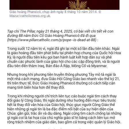
Giáo hoàng Phanxicô, chụp ảnh ngày 8 tháng 10 năm 2014. ©
Mazur/catholicnews.org.uk.
Tạp chí The Pillar, ngày 21 tháng 4, 2025, có bài viết chi tiết về con
đường 88 năm Đức Cố Giáo Hoàng Phanxicô đã đi qua
(https://www.pillarcatholic.com/p/pope--is-dead-at-88) :
Trong suốt 12 năm trị vì, ngài đã ghi lại một số lần đầu tiên khác. Ngài
là giáo hoàng đầu tiên phát biểu tại phiên họp chung của Quốc hội Hoa
Kỳ, là người đầu tiên kêu gọi ban hành luật kết hợp dân sự và phê
chuẩn các phước lành của giáo hội cho các cặp đồng tính, và là người
đầu tiên đến thăm Iraq, Bán đảo Ả Rập, Mông Cổ và Myanmar.
Nhưng trong khi phương tiện truyền thông phương Tây mô tả ngài là
một nhà cách mạng, đưa Giáo Hội Công Giáo lao nhanh vào thế kỷ 21,
thì trên thực tế, Đức Giáo Hoàng Phanxicô thường có cách tiếp cận
mang tính biến hóa hơn để thay đổi.
Trong khi những người chỉ trích liên tục cáo buộc ngài tìm cách thay
đổi giáo lý Công Giáo, thì ngài dường như hướng đến mục tiêu trước
hết là thay đổi văn hóa của Giáo hội, thúc giục người Công Giáo thể
hiện những gì ngài tin là ba đặc điểm nổi bật của sự hiện diện của
Chúa: gần gũi, trắc ẩn và dịu dàng. Ngài cũng tìm cách chống lại những
gì ngài coi là tai họa của chủ nghĩa giáo sĩ trị bằng cách liên tục mở
rộng trách nhiệm của giáo dân, bao gồm cả trong việc quản lý Giáo hội.