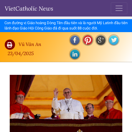
VietCatholic News
Con đường vị Giáo hoàng Dòng Tên đầu tiên và là người Mỹ Latinh đầu tiên
lãnh đạo Giáo Hội Công Giáo đã đi qua suốt 88 cuộc đời.
Vũ Văn An
23/04/2025