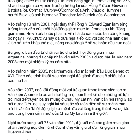
trao tặng chiếc mũ đỏ Hồng Y tại một công nghị ở Rome, cùng với 36 vị
khác, bao gồm cả vị niên trưởng tương lai của Hồng Y đoàn Giovanni
Battista Re, Cormac Murphy-O'Connor của Anh, Cláudio Hummes
người Brazil có ảnh hưởng và Theodore McCarrick của Washington.
Vào tháng 10 năm 2001, ngài thay thế Hồng Y Edward Egan làm tổng
tường trình viên của một hội đồng giám mục tại Rome sau khi Tổng
giám mục New York buộc phải trở về nhà do các cuộc tấn công khủng
bố ngày 11/9. Chức vụ này đã đưa ngài tiếp xúc với các nhà lãnh đạo
Giáo hội trên khắp thế giới, nâng cao đáng kể hồ sơ hoàn cầu của ngài.
Bergoglio ban đầu từ chối vai trò chủ tịch hội đồng giám mục
Argentina, nhưng đã chấp nhận vào năm 2005 và được bầu lại vào năm
2008 cho một nhiệm kỳ ba năm nữa.
Vào tháng 4 năm 2005, ngài tham gia vào mật nghị bầu Đức Benedict
XVI. Theo các trình thuật sau này, ngài đã giành được số phiếu bầu
cao thứ hai.
Vào năm 2007, ngài đã đóng một vai trò quan trọng trong việc tạo ra
Văn kiện Aparecida có ảnh hưởng, một bản thiết kế cho những nỗ lực
đổi mới để truyền bá tin mừng ở Châu Mỹ Latinh. Văn bản nói rằng Giáo
hội được "kêu gọi suy nghĩ lại sâu sắc và toàn diện về sứ mệnh của
mình" và cần "khởi động lại sứ mệnh đó với lòng trung thành và sự táo
bạo trong hoàn cảnh mới của Châu Mỹ Latinh và thế giới".
Ngài bước sang tuổi 75 vào năm 2011, độ tuổi mà các giám mục giáo
phận thường nộp đơn từ chức, nhưng vẫn giữ chức Tổng giám mục
Buenos Aires.