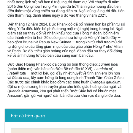
nhất trong lịch sử, với hơn 6 triệu người tham dự. Với chuyến đi năm
2015 đến Cộng hòa Trung Phi, ngài đã trở thành giáo hoàng đầu tiên
đến thăm một vùng chiến sự đang diễn ra. Ngài cũng là người đầu tiên
đến thăm Iraq, dành nhiều ngày ở đó vào tháng 3 năm 2021.
Đến tháng 12 năm 2024, Đức Phanxicô đã bổ nhiệm hơn ba phần tư số
Hồng Y đủ điều kiện bỏ phiếu trong một mật nghị trong tương lai. Ngài
giám sát sự thay đổi về nhân khẩu học của Hồng Y đoàn, bổ nhiệm
các thành viên từ hơn 20 quốc gia chưa từng có Hồng Y trước đây —
bao gồm Brunei và Papua New Guinea — trong khi từ chối trao mũ đỏ
tự động cho các tổng giám mục của các giáo phận Hồng Y như Milan
và Paris. Do đó, triều giáo hoàng của ngài đánh dấu sự thay đổi đáng
kể về ảnh hưởng từ bắc bán cầu sang nam bán cầu.
Đức Giáo Hoàng Phanxicô đã công bố bốn thông điệp:
Lumen fidei
(hoàn thiện một văn bản của Đức Bê-nê-đic-tô XVI),
Laudato si’,
Fratelli tutti
— một lời kêu gọi đầy nhiệt huyết về tình anh em lớn hơn —
và
Dilexit nos
, lấy cảm hứng từ lòng sùng kính Thánh Tâm Chúa Giêsu.
Các trước tác chính khác bao gồm các tông huấn
Evangelii gaudium
,
đặt ra một chương trình truyền giáo cho triều giáo hoàng của ngài, và
Querida Amazonia
, kêu gọi phát triển “một Giáo hội có khuôn mặt
Amazon”, gần gũi với người dân bản địa của khu vực đang bị đe dọa.
Bài có liên quan