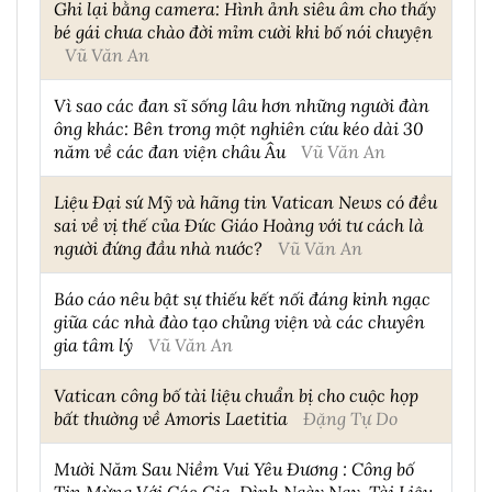
Ghi lại bằng camera: Hình ảnh siêu âm cho thấy
bé gái chưa chào đời mỉm cười khi bố nói chuyện
Vũ Văn An
Vì sao các đan sĩ sống lâu hơn những người đàn
ông khác: Bên trong một nghiên cứu kéo dài 30
năm về các đan viện châu Âu
Vũ Văn An
Liệu Đại sứ Mỹ và hãng tin Vatican News có đều
sai về vị thế của Đức Giáo Hoàng với tư cách là
người đứng đầu nhà nước?
Vũ Văn An
Báo cáo nêu bật sự thiếu kết nối đáng kinh ngạc
giữa các nhà đào tạo chủng viện và các chuyên
gia tâm lý
Vũ Văn An
Vatican công bố tài liệu chuẩn bị cho cuộc họp
bất thường về Amoris Laetitia
Đặng Tự Do
Mười Năm Sau Niềm Vui Yêu Đương : Công bố
Tin Mừng Với Các Gia-Đình Ngày Nay, Tài Liệu