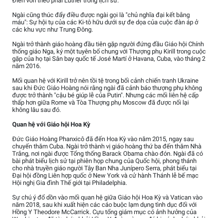
Điển vốn theo phái Luther trong lịch sử.
Ngài cũng thúc đẩy điều được ngài gọi là "chủ nghĩa đại kết bằng
máu": Sự hội tụ của các Ki-tô hữu dưới sự đe dọa của cuộc đàn áp ở
các khu vực như Trung Đông.
Ngài trở thành giáo hoàng đầu tiên gặp người đứng đầu Giáo hội Chính
thống giáo Nga, ký một tuyên bố chung với Thượng phụ Kirill trong cuộc
gặp của họ tại Sân bay quốc tế José Martí ở Havana, Cuba, vào tháng 2
năm 2016.
Mối quan hệ với Kirill trở nên tồi tệ trong bối cảnh chiến tranh Ukraine
sau khi Đức Giáo Hoàng nói rằng ngài đã cảnh báo thượng phụ không
được trở thành "cậu bé giúp lễ của Putin". Nhưng các mối liên hệ cấp
thấp hơn giữa Rome và Tòa Thượng phụ Moscow đã được nối lại
không lâu sau đó.
Quan hệ với Giáo hội Hoa Kỳ
Đức Giáo Hoàng Phanxicô đã đến Hoa Kỳ vào năm 2015, ngay sau
chuyến thăm Cuba. Ngài trở thành vị giáo hoàng thứ ba đến thăm Nhà
Trắng, nơi ngài được Tổng thống Barack Obama chào đón. Ngài đã có
bài phát biểu lịch sử tại phiên họp chung của Quốc hội, phong thánh
cho nhà truyền giáo người Tây Ban Nha Junípero Serra, phát biểu tại
Đại hội đồng Liên hợp quốc ở New York và cử hành Thánh lễ bế mạc
Hội nghị Gia đình Thế giới tại Philadelphia.
Sự chú ý đổ dồn vào mối quan hệ giữa Giáo hội Hoa Kỳ và Vatican vào
năm 2018, sau khi xuất hiện các cáo buộc lạm dụng tình dục đối với
Hồng Y Theodore McCarrick. Cựu tổng giám mục có ảnh hưởng của