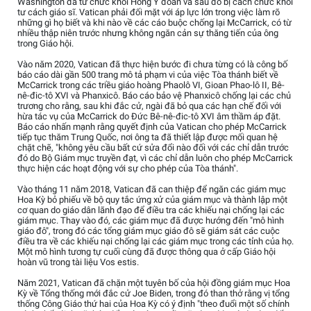
Washington đã từ chức khỏi Hồng Y đoàn và sau đó bị cách chức khỏi
tư cách giáo sĩ. Vatican phải đối mặt với áp lực lớn trong việc làm rõ
những gì họ biết và khi nào về các cáo buộc chống lại McCarrick, có từ
nhiều thập niên trước nhưng không ngăn cản sự thăng tiến của ông
trong Giáo hội.
Vào năm 2020, Vatican đã thực hiện bước đi chưa từng có là công bố
báo cáo dài gần 500 trang mô tả phạm vi của việc Tòa thánh biết về
McCarrick trong các triều giáo hoàng Phaolô VI, Gioan Phao-lô II, Bê-
nê-đic-tô XVI và Phanxicô. Báo cáo bảo vệ Phanxicô chống lại các chủ
trương cho rằng, sau khi đắc cử, ngài đã bỏ qua các hạn chế đối với
hừa tác vụ của McCarrick do Đức Bê-nê-đic-tô XVI âm thầm áp đặt.
Báo cáo nhấn mạnh rằng quyết định của Vatican cho phép McCarrick
tiếp tục thăm Trung Quốc, nơi ông ta đã thiết lập được mối quan hệ
chặt chẽ, "không yêu cầu bất cứ sửa đổi nào đối với các chỉ dẫn trước
đó do Bộ Giám mục truyền đạt, vì các chỉ dẫn luôn cho phép McCarrick
thực hiện các hoạt động với sự cho phép của Tòa thánh".
Vào tháng 11 năm 2018, Vatican đã can thiệp để ngăn các giám mục
Hoa Kỳ bỏ phiếu về bộ quy tắc ứng xử của giám mục và thành lập một
cơ quan do giáo dân lãnh đạo để điều tra các khiếu nại chống lại các
giám mục. Thay vào đó, các giám mục đã được hướng đến "mô hình
giáo đô", trong đó các tổng giám mục giáo đô sẽ giám sát các cuộc
điều tra về các khiếu nại chống lại các giám mục trong các tỉnh của họ.
Một mô hình tương tự cuối cùng đã được thông qua ở cấp Giáo hội
hoàn vũ trong tài liệu Vos estis.
Năm 2021, Vatican đã chặn một tuyên bố của hội đồng giám mục Hoa
Kỳ về Tổng thống mới đắc cử Joe Biden, trong đó than thở rằng vị tổng
thống Công Giáo thứ hai của Hoa Kỳ có ý định "theo đuổi một số chính