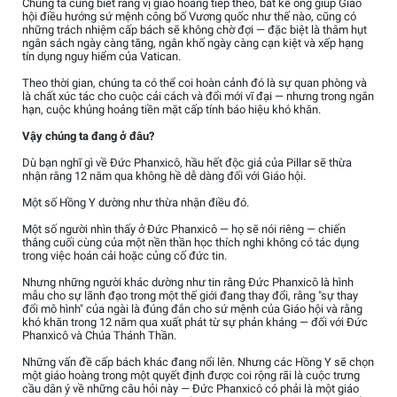
Chúng ta cũng biết rằng vị giáo hoàng tiếp theo, bất kể ông giúp Giáo
hội điều hướng sứ mệnh công bố Vương quốc như thế nào, cũng có
những trách nhiệm cấp bách sẽ không chờ đợi — đặc biệt là thâm hụt
ngân sách ngày càng tăng, ngân khố ngày càng cạn kiệt và xếp hạng
tín dụng nguy hiểm của Vatican.
Theo thời gian, chúng ta có thể coi hoàn cảnh đó là sự quan phòng và
là chất xúc tác cho cuộc cải cách và đổi mới vĩ đại — nhưng trong ngắn
hạn, cuộc khủng hoảng tiền mặt cấp tính báo hiệu khó khăn.
Vậy chúng ta đang ở đâu?
Dù bạn nghĩ gì về Đức Phanxicô, hầu hết độc giả của Pillar sẽ thừa
nhận rằng 12 năm qua không hề dễ dàng đối với Giáo hội.
Một số Hồng Y dường như thừa nhận điều đó.
Một số người nhìn thấy ở Đức Phanxicô — họ sẽ nói riêng — chiến
thắng cuối cùng của một nền thần học thích nghi không có tác dụng
trong việc hoán cải hoặc củng cố đức tin.
Nhưng những người khác dường như tin rằng Đức Phanxicô là hình
mẫu cho sự lãnh đạo trong một thế giới đang thay đổi, rằng "sự thay
đổi mô hình" của ngài là đúng đắn cho sứ mệnh của Giáo hội và rằng
khó khăn trong 12 năm qua xuất phát từ sự phản kháng — đối với Đức
Phanxicô và Chúa Thánh Thần.
Những vấn đề cấp bách khác đang nổi lên. Nhưng các Hồng Y sẽ chọn
một giáo hoàng trong một quyết định được coi rộng rãi là cuộc trưng
cầu dân ý về những câu hỏi này — Đức Phanxicô có phải là một giáo