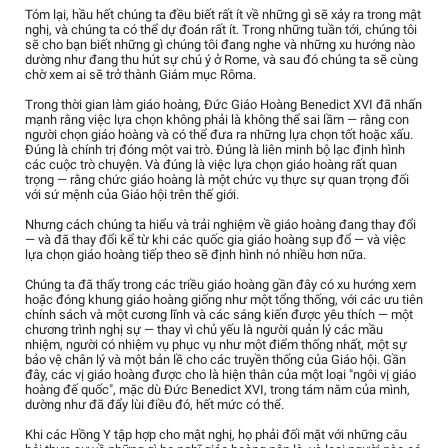
Tóm lại, hầu hết chúng ta đều biết rất ít về những gì sẽ xảy ra trong mật
nghị, và chúng ta có thể dự đoán rất ít. Trong những tuần tới, chúng tôi
sẽ cho bạn biết những gì chúng tôi đang nghe và những xu hướng nào
dường như đang thu hút sự chú ý ở Rome, và sau đó chúng ta sẽ cùng
chờ xem ai sẽ trở thành Giám mục Rôma.
Trong thời gian làm giáo hoàng, Đức Giáo Hoàng Benedict XVI đã nhấn
mạnh rằng việc lựa chọn không phải là không thể sai lầm — rằng con
người chọn giáo hoàng và có thể đưa ra những lựa chọn tốt hoặc xấu.
Đúng là chính trị đóng một vai trò. Đúng là liên minh bộ lạc định hình
các cuộc trò chuyện. Và đúng là việc lựa chọn giáo hoàng rất quan
trọng — rằng chức giáo hoàng là một chức vụ thực sự quan trọng đối
với sứ mệnh của Giáo hội trên thế giới.
Nhưng cách chúng ta hiểu và trải nghiệm về giáo hoàng đang thay đổi
— và đã thay đổi kể từ khi các quốc gia giáo hoàng sụp đổ — và việc
lựa chọn giáo hoàng tiếp theo sẽ định hình nó nhiều hơn nữa.
Chúng ta đã thấy trong các triều giáo hoàng gần đây có xu hướng xem
hoặc đóng khung giáo hoàng giống như một tổng thống, với các ưu tiên
chính sách và một cương lĩnh và các sáng kiến được yêu thích — một
chương trình nghị sự — thay vì chủ yếu là người quản lý các mầu
nhiệm, người có nhiệm vụ phục vụ như một điểm thống nhất, một sự
bảo vệ chân lý và một bản lề cho các truyền thống của Giáo hội. Gần
đây, các vị giáo hoàng được cho là hiện thân của một loại "ngôi vị giáo
hoàng đế quốc", mặc dù Đức Benedict XVI, trong tám năm của mình,
dường như đã đẩy lùi điều đó, hết mức có thể.
Khi các Hồng Y tập hợp cho mật nghị, họ phải đối mặt với những câu