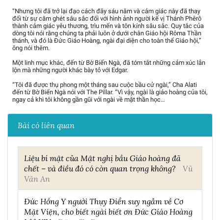
“Nhưng tôi đã trở lại đạo cách đây sáu năm và cảm giác này đã thay
đổi từ sự căm ghét sâu sắc đối với hình ảnh người kế vị Thánh Phêrô
thành cảm giác yêu thương, trìu mến và tôn kính sâu sắc. Quy tắc của
dòng tôi nói rằng chúng ta phải luôn ở dưới chân Giáo hội Rôma Thần
thánh, và đó là Đức Giáo Hoàng, ngài đại diện cho toàn thể Giáo hội,”
ông nói thêm.
Một linh mục khác, đến từ Bờ Biển Ngà, đã tóm tắt những cảm xúc lẫn
lộn mà những người khác bày tỏ với Edgar.
“Tôi đã được thụ phong một tháng sau cuộc bầu cử ngài,” Cha Alati
đến từ Bờ Biển Ngà nói với The Pillar. “Vì vậy, ngài là giáo hoàng của tôi,
ngay cả khi tôi không gần gũi với ngài về mặt thần học…
Bài có liên quan
Liệu bí mật của Mật nghị bầu Giáo hoàng đã
chết – và điều đó có còn quan trọng không?
Vũ
Văn An
Đức Hồng Y người Thụy Điển suy ngẫm về Cơ
Mật Viện, cho biết ngài biết ơn Đức Giáo Hoàng