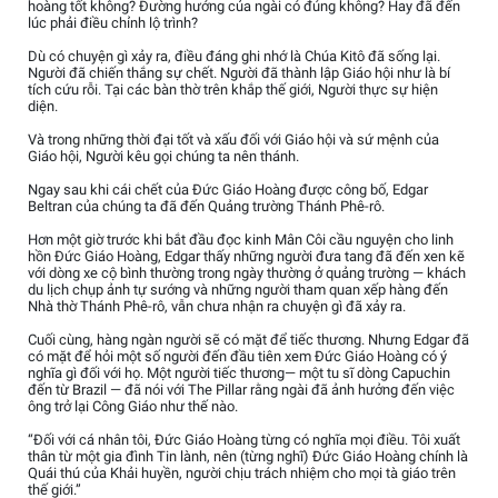
hoàng tốt không? Đường hướng của ngài có đúng không? Hay đã đến
lúc phải điều chỉnh lộ trình?
Dù có chuyện gì xảy ra, điều đáng ghi nhớ là Chúa Kitô đã sống lại.
Người đã chiến thắng sự chết. Người đã thành lập Giáo hội như là bí
tích cứu rỗi. Tại các bàn thờ trên khắp thế giới, Người thực sự hiện
diện.
Và trong những thời đại tốt và xấu đối với Giáo hội và sứ mệnh của
Giáo hội, Người kêu gọi chúng ta nên thánh.
Ngay sau khi cái chết của Đức Giáo Hoàng được công bố, Edgar
Beltran của chúng ta đã đến Quảng trường Thánh Phê-rô.
Hơn một giờ trước khi bắt đầu đọc kinh Mân Côi cầu nguyện cho linh
hồn Đức Giáo Hoàng, Edgar thấy những người đưa tang đã đến xen kẽ
với dòng xe cộ bình thường trong ngày thường ở quảng trường — khách
du lịch chụp ảnh tự sướng và những người tham quan xếp hàng đến
Nhà thờ Thánh Phê-rô, vẫn chưa nhận ra chuyện gì đã xảy ra.
Cuối cùng, hàng ngàn người sẽ có mặt để tiếc thương. Nhưng Edgar đã
có mặt để hỏi một số người đến đầu tiên xem Đức Giáo Hoàng có ý
nghĩa gì đối với họ. Một người tiếc thương— một tu sĩ dòng Capuchin
đến từ Brazil — đã nói với The Pillar rằng ngài đã ảnh hưởng đến việc
ông trở lại Công Giáo như thế nào.
“Đối với cá nhân tôi, Đức Giáo Hoàng từng có nghĩa mọi điều. Tôi xuất
thân từ một gia đình Tin lành, nên (từng nghĩ) Đức Giáo Hoàng chính là
Quái thú của Khải huyền, người chịu trách nhiệm cho mọi tà giáo trên
thế giới.”