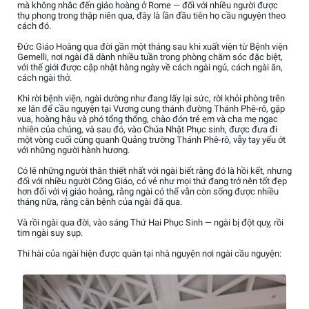
mà không nhắc đến giáo hoàng ở Rome — đối với nhiều người được
thụ phong trong thập niên qua, đây là lần đầu tiên họ cầu nguyện theo
cách đó.
Đức Giáo Hoàng qua đời gần một tháng sau khi xuất viện từ Bệnh viện
Gemelli, nơi ngài đã dành nhiều tuần trong phòng chăm sóc đặc biệt,
với thế giới được cập nhật hàng ngày về cách ngài ngủ, cách ngài ăn,
cách ngài thở.
Khi rời bệnh viện, ngài dường như đang lấy lại sức, rời khỏi phòng trên
xe lăn để cầu nguyện tại Vương cung thánh đường Thánh Phê-rô, gặp
vua, hoàng hậu và phó tổng thống, chào đón trẻ em và cha mẹ ngạc
nhiên của chúng, và sau đó, vào Chúa Nhật Phục sinh, được đưa đi
một vòng cuối cùng quanh Quảng trường Thánh Phê-rô, vẫy tay yếu ớt
với những người hành hương.
Có lẽ những người thân thiết nhất với ngài biết rằng đó là hồi kết, nhưng
đối với nhiều người Công Giáo, có vẻ như mọi thứ đang trở nên tốt đẹp
hơn đối với vị giáo hoàng, rằng ngài có thể vẫn còn sống được nhiều
tháng nữa, rằng căn bệnh của ngài đã qua.
Và rồi ngài qua đời, vào sáng Thứ Hai Phục Sinh — ngài bị đột quỵ, rồi
tim ngài suy sụp.
Thi hài của ngài hiện được quàn tại nhà nguyện nơi ngài cầu nguyện: