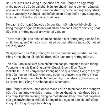
Sau khi Đức Giáo Hoàng được chôn cất, các Hồng Y sẽ họp trong
nhiều ngày, sẽ có các bài phát biểu, trò chuyện trong giờ nghỉ uống cà
phê và hình thành tình bạn. Vào thời điểm họ bước vào mật nghị - được
cho là vào ngày 5 tháng 5 - có thể sẽ có sự đồng thuận ngày càng tăng,
hoặc vẫn có thể là cuộc bầu cử bất cứ ai.
Do cách thức hoạt động của các quy tắc, mật nghị có thể sẽ diễn ra
trong thời gian ngắn và thiên vị rất nhiều cho các Hồng Y nổi tiếng nhất,
đặc biệt là những người làm việc tại Vatican.
Trước mật nghị, các nhà tiên tri sẽ cho bạn biết những ứng viên khả thi
nhất, theo quan điểm của họ - một số có quan điểm sáng suốt, một số
chỉ là dự đoán.
Và ngay cả ở The Pillar, chúng tôi sẽ cho bạn biết một số điều về các
Hồng Y mà chúng tôi nghĩ sẽ được thảo luận trong những tuần tới.
Tên của Parolin sẽ xuất hiện nhiều trên các phương tiện truyền thông.
Tương tự như vậy là những cái tên Zuppi, Grech, Erdo, Tagle,
Pizzaballa. Tôi sẽ khuyên bạn không nên bỏ qua những Hồng Y ít được
biết đến hơn có thể xuất hiện trong cuộc trò chuyện, như Hồng Y You
Heung-sik, hoặc các nhà lãnh đạo giáo hội nhận được sự tôn trọng ở
xa Rome, như Hồng Y Ambongo của Kinshasha.
Đức Hồng Y Robert Sarah đã trở thành chủ đề thịnh hành trên mạng xã
hội, trở thành ứng viên kiểu meme, mặc dù khả năng ngài được bầu là
khá thấp. Pizzaballa cũng đang có một khoảnh khắc như một papabile
của giới truyền thông, mặc dù không rõ liệu ngài có đặc biệt nổi tiếng
trong Hội đồng Hồng Y hay không.