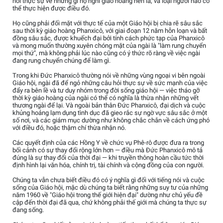
hỏi thực sự về những gì họ nghĩ giáo hoàng nên là, và loại người nào có
thể thực hiện được điều đó.
Họ cũng phải đối mặt với thực tế của một Giáo hội bị chia rẽ sâu sắc
sau thời kỳ giáo hoàng Phanxicô, với giai đoạn 12 năm hỗn loạn và bất
đồng sâu sắc, được khuếch đại bởi tính cách phức tạp của Phanxicô
và mong muốn thường xuyên chóng mặt của ngài là "làm rung chuyển
mọi thứ", mà không phải lúc nào cũng có ý thức rõ ràng về việc ngài
đang rung chuyển chúng để làm gì.
Trong khi Đức Phanxicô thường nói về những vùng ngoại vi bên ngoài
Giáo hội, ngài đã để ngỏ những câu hỏi thực sự về sức mạnh của việc
đẩy ra bên lề và tư duy nhóm trong đời sống giáo hội — việc tháo gỡ
thời kỳ giáo hoàng của ngài có thể có nghĩa là thừa nhận những vết
thương ngài để lại. Và ngoài bản thân Đức Phanxicô, đại dịch và cuộc
khủng hoảng lạm dụng tình dục đã gieo rắc sự ngờ vực sâu sắc ở một
số nơi, và các giám mục dường như không chắc chắn về cách ứng phó
với điều đó, hoặc thậm chí thừa nhận nó.
Các quyết định của các Hồng Y về chức vụ Phê-rô được đưa ra trong
bối cảnh có sự thay đổi rộng lớn hơn — điều mà Đức Phanxicô mô tả
đúng là sự thay đổi của thời đại — khi truyền thông hoàn cầu tức thời
định hình lại văn hóa, chính trị, tài chính và cộng đồng của con người.
Chúng ta vẫn chưa biết điều đó có ý nghĩa gì đối với tiếng nói và cuộc
sống của Giáo hội, mặc dù chúng ta biết rằng những suy tư của những
năm 1960 về "Giáo hội trong thế giới hiện đại" dường như chủ yếu đề
cập đến thời đại đã qua, chứ không phải thế giới mà chúng ta thực sự
đang sống.