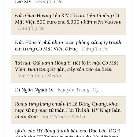
Lêô XIV
Đặng Tự Do
Đức Giáo Hoàng Lêô XIV sẽ trao tiền thưởng Cơ
Mật Viện 500 euro cho 5.000 nhân viên Vatican
Đặng Tự Do
Đức Hồng Y phủ nhận cuộc phỏng vấn gây tranh
cãi trong Cơ Mật Viện ở Iraq
Đặng Tự Do
Tai hại: Giả danh Hồng Y, tiết lộ bí mật Cơ Mật
Viện, tung tin giật gân, gây xôn xao dư luận
VietCatholic Media
Di Ngôn Người Đi
Nguyễn Trung Tây
Rôma tưng bừng chuẩn bị Lễ Đăng Quang, khai
mạc sứ vụ mục tử toàn Hội Thánh. HY Nhật Bản
nhận định
VietCatholic Media
Lý do các HY đồng thanh bầu cho Đức Lêô. ĐGH
dành cho TT Zelensky một vinh dự. Vụ đặt bom