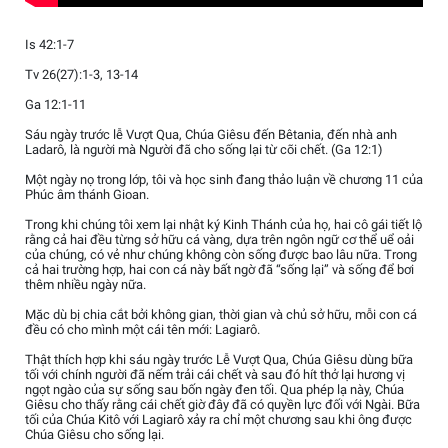
Is 42:1-7
Tv 26(27):1-3, 13-14
Ga 12:1-11
Sáu ngày trước lễ Vượt Qua, Chúa Giêsu đến Bêtania, đến nhà anh
Ladarô, là người mà Người đã cho sống lại từ cõi chết. (Ga 12:1)
Một ngày nọ trong lớp, tôi và học sinh đang thảo luận về chương 11 của
Phúc âm thánh Gioan.
Trong khi chúng tôi xem lại nhật ký Kinh Thánh của họ, hai cô gái tiết lộ
rằng cả hai đều từng sở hữu cá vàng, dựa trên ngôn ngữ cơ thể uể oải
của chúng, có vẻ như chúng không còn sống được bao lâu nữa. Trong
cả hai trường hợp, hai con cá này bất ngờ đã “sống lại” và sống để bơi
thêm nhiều ngày nữa.
Mặc dù bị chia cắt bởi không gian, thời gian và chủ sở hữu, mỗi con cá
đều có cho mình một cái tên mới: Lagiarô.
Thật thích hợp khi sáu ngày trước Lễ Vượt Qua, Chúa Giêsu dùng bữa
tối với chính người đã nếm trải cái chết và sau đó hít thở lại hương vị
ngọt ngào của sự sống sau bốn ngày đen tối. Qua phép lạ này, Chúa
Giêsu cho thấy rằng cái chết giờ đây đã có quyền lực đối với Ngài. Bữa
tối của Chúa Kitô với Lagiarô xảy ra chỉ một chương sau khi ông được
Chúa Giêsu cho sống lại.