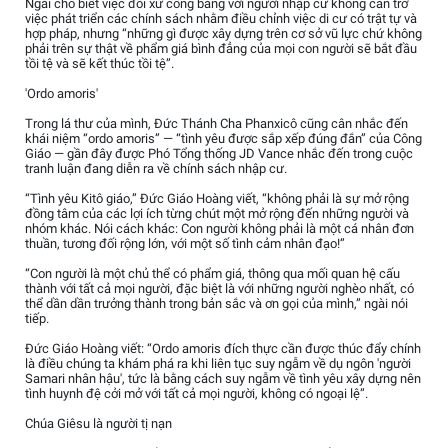
Ngài cho biết việc đối xử công bằng với người nhập cư không cản trở
việc phát triển các chính sách nhằm điều chỉnh việc di cư có trật tự và
hợp pháp, nhưng “những gì được xây dựng trên cơ sở vũ lực chứ không
phải trên sự thật về phẩm giá bình đẳng của mọi con người sẽ bắt đầu
tồi tệ và sẽ kết thúc tồi tệ”.
'Ordo amoris'
Trong lá thư của mình, Đức Thánh Cha Phanxicô cũng cân nhắc đến
khái niệm “ordo amoris” — “tình yêu được sắp xếp đúng đắn” của Công
Giáo — gần đây được Phó Tổng thống JD Vance nhắc đến trong cuộc
tranh luận đang diễn ra về chính sách nhập cư.
“Tình yêu Kitô giáo,” Đức Giáo Hoàng viết, “không phải là sự mở rộng
đồng tâm của các lợi ích từng chút một mở rộng đến những người và
nhóm khác. Nói cách khác: Con người không phải là một cá nhân đơn
thuần, tương đối rộng lớn, với một số tình cảm nhân đạo!”
“Con người là một chủ thể có phẩm giá, thông qua mối quan hệ cấu
thành với tất cả mọi người, đặc biệt là với những người nghèo nhất, có
thể dần dần trưởng thành trong bản sắc và ơn gọi của mình,” ngài nói
tiếp.
Đức Giáo Hoàng viết: “Ordo amoris đích thực cần được thúc đẩy chính
là điều chúng ta khám phá ra khi liên tục suy ngẫm về dụ ngôn 'người
Samari nhân hậu', tức là bằng cách suy ngẫm về tình yêu xây dựng nên
tình huynh đệ cởi mở với tất cả mọi người, không có ngoại lệ”.
Chúa Giêsu là người tị nạn