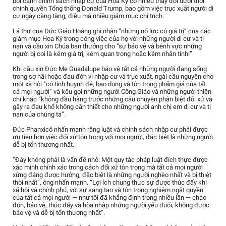
bối cảnh chính sách nhập cư của Hoa Kỳ có nhiều thay đổi dưới thời
chính quyền Tổng thống Donald Trump, bao gồm việc trục xuất người di
cư ngày càng tăng, điều mà nhiều giám mục chỉ trích.
Lá thư của Đức Giáo Hoàng ghi nhận “những nỗ lực có giá trị” của các
giám mục Hoa Kỳ trong công việc của họ với những người di cư và tị
nạn và cầu xin Chúa ban thưởng cho “sự bảo vệ và bênh vực những
người bị coi là kém giá trị, kém quan trọng hoặc kém nhân tính!”
Khi cầu xin Đức Mẹ Guadalupe bảo vệ tất cả những người đang sống
trong sợ hãi hoặc đau đớn vì nhập cư và trục xuất, ngài cầu nguyện cho
một xã hội “có tính huynh đệ, bao dung và tôn trọng phẩm giá của tất
cả mọi người” và kêu gọi những người Công Giáo và những người thiện
chí khác “không đầu hàng trước những câu chuyện phân biệt đối xử và
gây ra đau khổ không cần thiết cho những người anh chị em di cư và tị
nạn của chúng ta”.
Đức Phanxicô nhấn mạnh rằng luật và chính sách nhập cư phải được
ưu tiên hơn việc đối xử tôn trọng với mọi người, đặc biệt là những người
dễ bị tổn thương nhất.
“Đây không phải là vấn đề nhỏ: Một quy tắc pháp luật đích thực được
xác minh chính xác trong cách đối xử tôn trọng mà tất cả mọi người
xứng đáng được hưởng, đặc biệt là những người nghèo nhất và bị thiệt
thòi nhất”, ông nhấn mạnh. “Lợi ích chung thực sự được thúc đẩy khi
xã hội và chính phủ, với sự sáng tạo và tôn trọng nghiêm ngặt quyền
của tất cả mọi người — như tôi đã khẳng định trong nhiều lần — chào
đón, bảo vệ, thúc đẩy và hòa nhập những người yếu đuối, không được
bảo vệ và dễ bị tổn thương nhất”.