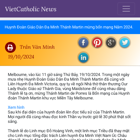
VietCatholic News
Huynh Đoàn Giáo Dân Đa Minh Thánh Martin mừng bổn mạng Năm 2024.
Trần Văn Minh
19/10/2024
Melbourne, vào lúc 11 giờ sáng Thứ Bảy, 19/10/2024. Trong một ngày
mưa nhẹ Huynh Đoàn Giáo Dân Đa Minh Thánh Martin đã cùng với
Liên Huynh Đa Minh Victoria, quy tụ về ngôi Nhà thờ thân thương Our
Lady thuộc Giáo xứ Thánh Gia, vùng Maidstone để cùng nhau dâng
Thánh lễ tạ ơn, mừng Thánh Martin de Porres là Bổn mạng của Huynh
đoàn Thánh Martin khu vực Miền Tây Melbourne.
Xem hình
Sau khi đại diện của huynh đoàn lên đọc tiểu sử của Thánh Martin.
Mọi người đã cùng nhau đọc kinh Thần vụ trước giờ lễ 30 phút thật sốt
sắng.
Thánh lễ do Linh mục Đỗ Hoàng Vinh, một linh mục Triều đã thay mặt
cho Linh mục tổng đặc trách Liên huynh Đa Minh Việt Nam Úc Châu