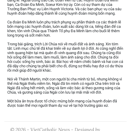
dâng lễ. Ngoài đông đảo các đoàn viên từ các Huynh đoàn Đa Minh
bạn, Ca Đoàn Đa Minh, Soeur Kim trợ úy. Còn có sự tham dự của
Trưởng Ban Phục vụ Liên Huynh Victoria. Và các ban phục vụ của sáu
huynh đoàn hiệp dâng thánh lễ cùng huynh đoàn mừng bổn mạng.
Ca đoàn Đa Minh luôn phụ trách phụng vụ phần thánh ca các thánh lễ
bổn mạng các huynh đoàn, luôn xuất sắc dùng lời ca, tiếng đàn để ca
khen, tôn vinh Chúa qua Thánh Tổ phụ Đa Minh làm cho buổi lễ thêm
long trọng và sốt mến hơn.
Trong bài giảng, trích Lời Chúa nói về muối đất và ánh sáng. Xin tóm
tắt: Linh mục chủ tế đã khai triển về sự danh lợi ở đời. Ai cũng nghĩ đến
vinh quang hiện tại mà quên đi vinh quang đời sau. Chúng ta cũng đòi
hỏi sống để làm men, làm muối, làm ánh sáng cho đời. Chúng ta đòi
hỏi cuộc sống hy sinh, bác ái. Bài học về năm chiếc bánh và hai con cá
đã dậy cho chúng ta phải biết cho đi, đừng sợ thiếu hay đợi có dư thừa
rồi mới giúp đỡ người khác.
Nói về Thánh Martin, một con người bị cha mình từ bỏ, nhưng không vì
thế mà Ngài thiếu niềm tin. Ngài đã tin mình có người Cha trên trời và
Ngài đã sống hết mình, sống và làm việc bác ái theo gương sáng của
Chúa, và gương sáng của Ngài còn lưu lại mãi mãi với đời.
Một bữa ăn trưa được tổ chức mừng bổn mạng của huynh đoàn đã
được toàn thể mọi người tham dự vui vẻ tại hội trường giáo xứ.
© 2026 - VietCatholic News - Designed by