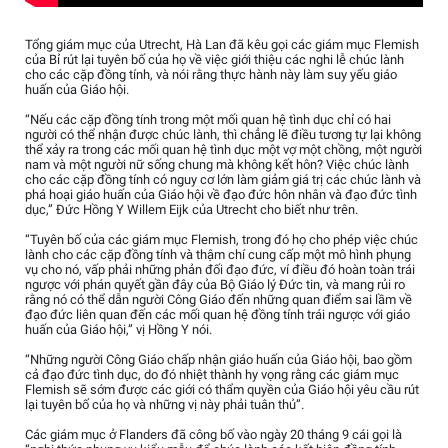
Tổng giám mục của Utrecht, Hà Lan đã kêu gọi các giám mục Flemish
của Bỉ rút lại tuyên bố của họ về việc giới thiệu các nghi lễ chúc lành
cho các cặp đồng tính, và nói rằng thực hành này làm suy yếu giáo
huấn của Giáo hội.
“Nếu các cặp đồng tính trong một mối quan hệ tình dục chỉ có hai
người có thể nhận được chúc lành, thì chẳng lẽ điều tương tự lại không
thể xảy ra trong các mối quan hệ tình dục một vợ một chồng, một người
nam và một người nữ sống chung mà không kết hôn? Việc chúc lành
cho các cặp đồng tính có nguy cơ lớn làm giảm giá trị các chúc lành và
phá hoại giáo huấn của Giáo hội về đạo đức hôn nhân và đạo đức tình
dục,” Đức Hồng Y Willem Eijk của Utrecht cho biết như trên.
“Tuyên bố của các giám mục Flemish, trong đó họ cho phép việc chúc
lành cho các cặp đồng tính và thậm chí cung cấp một mô hình phụng
vụ cho nó, vấp phải những phản đối đạo đức, ví điều đó hoàn toàn trái
ngược với phán quyết gần đây của Bộ Giáo lý Đức tin, và mang rủi ro
rằng nó có thể dẫn người Công Giáo đến những quan điểm sai lầm về
đạo đức liên quan đến các mối quan hệ đồng tính trái ngược với giáo
huấn của Giáo hội,” vị Hồng Y nói.
“Những người Công Giáo chấp nhận giáo huấn của Giáo hội, bao gồm
cả đạo đức tình dục, do đó nhiệt thành hy vọng rằng các giám mục
Flemish sẽ sớm được các giới có thẩm quyền của Giáo hội yêu cầu rút
lại tuyên bố của họ và những vị này phải tuân thủ”.
Các giám mục ở Flanders đã công bố vào ngày 20 tháng 9 cái gọi là