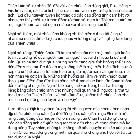
Thảo luận về sự phản đối đối với việc chúc lành đồng giới, Đức Hồng Y
Eijk lưu ý rằng các á bí tích, như các chúc lành này, tương tự như các bí
tích: “Lời cầu nguyện tuyên bố trong đó các cặp đồng tính cam kết với
nhau cho thấy một sự tương đồng rõ ràng với cụm từ 'Tôi ưng thuận' mà
một người nam và một người nữ nói với nhau trong hôn lễ.”
Ngài nói thêm, một chúc lành không chỉ thể hiện ý định tốt ở người
nhận mà còn là điều được chúc phúc vì tương ứng “với trật tự tạo dựng
của Thiên Chúa”.
Ngài nói rằng: “Thiên Chúa đã tạo ra hôn nhân như một món quà hoàn
toàn và tương hỗ của người nam và người nữ, với đỉnh cao là sự sinh
sản. Quan hệ tình dục giữa những người cùng giới tính không thể tự nó
dẫn đến sinh sản. Do đó, chúng không thể là một biểu hiện đích thực ở
cấp độ cơ thể của sự tự hiến toàn bộ giữa người nam và người nữ, mà
hôn nhân về cơ bản là. Những tình huống sai lầm về mặt khách quan
theo quan điểm đạo đức thì không thể được chúc lành. Ơn Chúa không
dẫn đường cho tội lỗi. Người ta không thể vun trồng hoa trái thiêng
liêng bằng cách chúc lành cho những mối quan hệ đi ngược lại trật tự
tạo dựng của Thiên Chúa… về mặt đạo đức, không thể chúc lành cho
mối quan hệ đồng tính luyến ái như vậy”.
Đức Hồng Y Eijk lưu ý rằng “trong lời cầu nguyện của cộng đồng nhân
dịp chúc phúc cho các cặp đôi đồng tính, các giám mục Flemish nói
rằng cộng đồng cầu nguyện 'cho ân sủng của Chúa hoạt động' trong
các cặp đồng tính để giúp họ quan tâm đến nhau và cộng đồng mà họ
đang sống. Tuy nhiên, chúng ta không thể cầu nguyện cho ân sủng của
Thiên Chúa hoạt động trong một mối quan hệ không phù hợp với trật tự
tạo dựng của Ngài.”