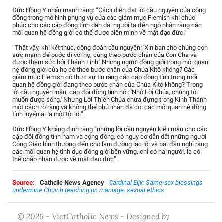
Đức Hồng Y nhấn mạnh rằng: “Cách diễn đạt lời cầu nguyện của cộng
đồng trong mô hình phụng vụ của các giám mục Flemish khi chúc
phúc cho các cặp đồng tính dẫn dắt người ta đến ngộ nhận rằng các
mối quan hệ đồng giới có thể được biện minh về mặt đạo đức.”
“Thật vậy, khi kết thúc, cộng đoàn cầu nguyện: 'Xin ban cho chúng con
sức mạnh để bước đi với họ, cùng theo bước chân của Con Cha và
được thêm sức bởi Thánh Linh.' Những người đồng giới trong mối quan
hệ đồng giới của họ có theo bước chân của Chúa Kitô không? Các
giám mục Flemish có thực sự tin rằng các cặp đồng tính trong mối
quan hệ đồng giới đang theo bước chân của Chúa Kitô không? Trong
lời cầu nguyện mẫu, cặp đôi đồng tính nói: 'Nhờ Lời Chúa, chúng tôi
muốn được sống.' Nhưng Lời Thiên Chúa chứa đựng trong Kinh Thánh
một cách rõ ràng và không thể phủ nhận đã coi các mối quan hệ đồng
tính luyến ái là một tội lỗi”.
Đức Hồng Y khẳng định rằng “những lời cầu nguyện kiểu mẫu cho các
cặp đôi đồng tính nam và cộng đồng, có nguy cơ dẫn dắt những người
Công Giáo bình thường đến chỗ lầm đường lạc lối và bắt đầu nghĩ rằng
các mối quan hệ tình dục đồng giới bền vững, chỉ có hai người, là có
thể chấp nhận được về mặt đạo đức”.
Source:
Catholic News Agency
Cardinal Eijk: Same-sex blessings
undermine Church teaching on marriage, sexual ethics
© 2026 - VietCatholic News - Designed by