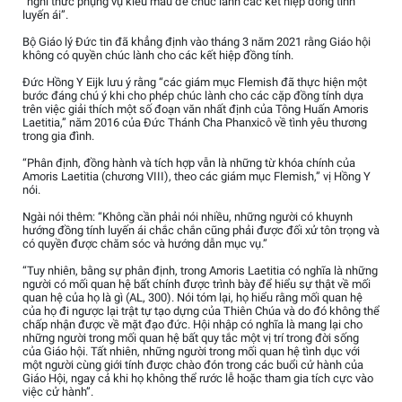
“nghi thức phụng vụ kiểu mẫu để chúc lành các kết hiệp đồng tính
luyến ái”.
Bộ Giáo lý Đức tin đã khẳng định vào tháng 3 năm 2021 rằng Giáo hội
không có quyền chúc lành cho các kết hiệp đồng tính.
Đức Hồng Y Eijk lưu ý rằng “các giám mục Flemish đã thực hiện một
bước đáng chú ý khi cho phép chúc lành cho các cặp đồng tính dựa
trên việc giải thích một số đoạn văn nhất định của Tông Huấn Amoris
Laetitia,” năm 2016 của Đức Thánh Cha Phanxicô về tình yêu thương
trong gia đình.
“Phân định, đồng hành và tích hợp vẫn là những từ khóa chính của
Amoris Laetitia (chương VIII), theo các giám mục Flemish,” vị Hồng Y
nói.
Ngài nói thêm: “Không cần phải nói nhiều, những người có khuynh
hướng đồng tính luyến ái chắc chắn cũng phải được đối xử tôn trọng và
có quyền được chăm sóc và hướng dẫn mục vụ.”
“Tuy nhiên, bằng sự phân định, trong Amoris Laetitia có nghĩa là những
người có mối quan hệ bất chính được trình bày để hiểu sự thật về mối
quan hệ của họ là gì (AL, 300). Nói tóm lại, họ hiểu rằng mối quan hệ
của họ đi ngược lại trật tự tạo dựng của Thiên Chúa và do đó không thể
chấp nhận được về mặt đạo đức. Hội nhập có nghĩa là mang lại cho
những người trong mối quan hệ bất quy tắc một vị trí trong đời sống
của Giáo hội. Tất nhiên, những người trong mối quan hệ tình dục với
một người cùng giới tính được chào đón trong các buổi cử hành của
Giáo Hội, ngay cả khi họ không thể rước lễ hoặc tham gia tích cực vào
việc cử hành”.