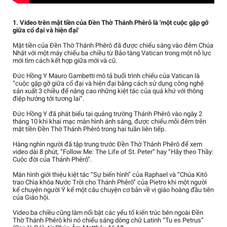
1. Video trên mặt tiền của Đền Thờ Thánh Phêrô là 'một cuộc gặp gỡ
giữa cổ đại và hiện đại'
Mặt tiền của Đền Thờ Thánh Phêrô đã được chiếu sáng vào đêm Chúa
Nhật với một máy chiếu ba chiều từ Bảo tàng Vatican trong một nỗ lực
mới tìm cách kết hợp giữa mới và cũ.
Đức Hồng Y Mauro Gambetti mô tả buổi trình chiếu của Vatican là
“cuộc gặp gỡ giữa cổ đại và hiện đại bằng cách sử dụng công nghệ
sản xuất 3 chiều để nâng cao những kiệt tác của quá khứ với thông
điệp hướng tới tương lai”.
Đức Hồng Y đã phát biểu tại quảng trường Thánh Phêrô vào ngày 2
tháng 10 khi khai mạc màn hình ánh sáng, được chiếu mỗi đêm trên
mặt tiền Đền Thờ Thánh Phêrô trong hai tuần liên tiếp.
Hàng nghìn người đã tập trung trước Đền Thờ Thánh Phêrô để xem
video dài 8 phút, “Follow Me: The Life of St. Peter” hay “Hãy theo Thầy:
Cuộc đời của Thánh Phêrô”.
Màn hình giới thiệu kiệt tác “Sự biến hình” của Raphael và “Chúa Kitô
trao Chìa khóa Nước Trời cho Thánh Phêrô” của Pietro khi một người
kể chuyện người Ý kể một câu chuyện cơ bản về vị giáo hoàng đầu tiên
của Giáo hội.
Video ba chiều cũng làm nổi bật các yếu tố kiến trúc bên ngoài Đền
Thờ Thánh Phêrô khi nó chiếu sáng dòng chữ Latinh “Tu es Petrus”