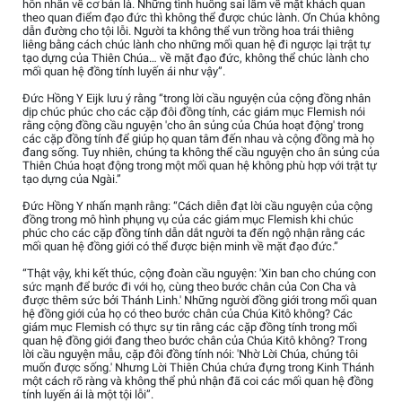
hôn nhân về cơ bản là. Những tình huống sai lầm về mặt khách quan
theo quan điểm đạo đức thì không thể được chúc lành. Ơn Chúa không
dẫn đường cho tội lỗi. Người ta không thể vun trồng hoa trái thiêng
liêng bằng cách chúc lành cho những mối quan hệ đi ngược lại trật tự
tạo dựng của Thiên Chúa… về mặt đạo đức, không thể chúc lành cho
mối quan hệ đồng tính luyến ái như vậy”.
Đức Hồng Y Eijk lưu ý rằng “trong lời cầu nguyện của cộng đồng nhân
dịp chúc phúc cho các cặp đôi đồng tính, các giám mục Flemish nói
rằng cộng đồng cầu nguyện 'cho ân sủng của Chúa hoạt động' trong
các cặp đồng tính để giúp họ quan tâm đến nhau và cộng đồng mà họ
đang sống. Tuy nhiên, chúng ta không thể cầu nguyện cho ân sủng của
Thiên Chúa hoạt động trong một mối quan hệ không phù hợp với trật tự
tạo dựng của Ngài.”
Đức Hồng Y nhấn mạnh rằng: “Cách diễn đạt lời cầu nguyện của cộng
đồng trong mô hình phụng vụ của các giám mục Flemish khi chúc
phúc cho các cặp đồng tính dẫn dắt người ta đến ngộ nhận rằng các
mối quan hệ đồng giới có thể được biện minh về mặt đạo đức.”
“Thật vậy, khi kết thúc, cộng đoàn cầu nguyện: 'Xin ban cho chúng con
sức mạnh để bước đi với họ, cùng theo bước chân của Con Cha và
được thêm sức bởi Thánh Linh.' Những người đồng giới trong mối quan
hệ đồng giới của họ có theo bước chân của Chúa Kitô không? Các
giám mục Flemish có thực sự tin rằng các cặp đồng tính trong mối
quan hệ đồng giới đang theo bước chân của Chúa Kitô không? Trong
lời cầu nguyện mẫu, cặp đôi đồng tính nói: 'Nhờ Lời Chúa, chúng tôi
muốn được sống.' Nhưng Lời Thiên Chúa chứa đựng trong Kinh Thánh
một cách rõ ràng và không thể phủ nhận đã coi các mối quan hệ đồng
tính luyến ái là một tội lỗi”.