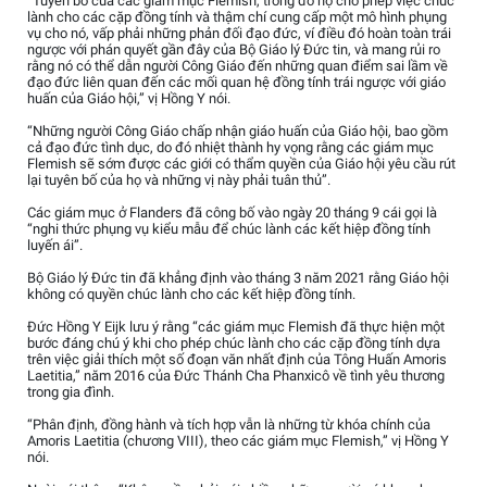
“Tuyên bố của các giám mục Flemish, trong đó họ cho phép việc chúc
lành cho các cặp đồng tính và thậm chí cung cấp một mô hình phụng
vụ cho nó, vấp phải những phản đối đạo đức, ví điều đó hoàn toàn trái
ngược với phán quyết gần đây của Bộ Giáo lý Đức tin, và mang rủi ro
rằng nó có thể dẫn người Công Giáo đến những quan điểm sai lầm về
đạo đức liên quan đến các mối quan hệ đồng tính trái ngược với giáo
huấn của Giáo hội,” vị Hồng Y nói.
“Những người Công Giáo chấp nhận giáo huấn của Giáo hội, bao gồm
cả đạo đức tình dục, do đó nhiệt thành hy vọng rằng các giám mục
Flemish sẽ sớm được các giới có thẩm quyền của Giáo hội yêu cầu rút
lại tuyên bố của họ và những vị này phải tuân thủ”.
Các giám mục ở Flanders đã công bố vào ngày 20 tháng 9 cái gọi là
“nghi thức phụng vụ kiểu mẫu để chúc lành các kết hiệp đồng tính
luyến ái”.
Bộ Giáo lý Đức tin đã khẳng định vào tháng 3 năm 2021 rằng Giáo hội
không có quyền chúc lành cho các kết hiệp đồng tính.
Đức Hồng Y Eijk lưu ý rằng “các giám mục Flemish đã thực hiện một
bước đáng chú ý khi cho phép chúc lành cho các cặp đồng tính dựa
trên việc giải thích một số đoạn văn nhất định của Tông Huấn Amoris
Laetitia,” năm 2016 của Đức Thánh Cha Phanxicô về tình yêu thương
trong gia đình.
“Phân định, đồng hành và tích hợp vẫn là những từ khóa chính của
Amoris Laetitia (chương VIII), theo các giám mục Flemish,” vị Hồng Y
nói.