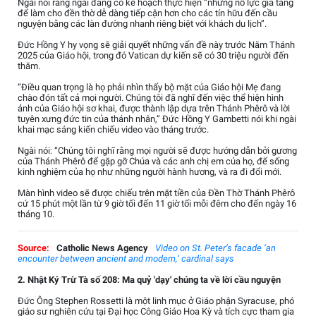
Ngài nói rằng ngài đang có kế hoạch thực hiện “những nỗ lực gia tăng
để làm cho đền thờ dễ dàng tiếp cận hơn cho các tín hữu đến cầu
nguyện bằng các làn đường nhanh riêng biệt với khách du lịch”.
Đức Hồng Y hy vọng sẽ giải quyết những vấn đề này trước Năm Thánh
2025 của Giáo hội, trong đó Vatican dự kiến sẽ có 30 triệu người đến
thăm.
“Điều quan trọng là họ phải nhìn thấy bộ mặt của Giáo hội Mẹ đang
chào đón tất cả mọi người. Chúng tôi đã nghĩ đến việc thể hiện hình
ảnh của Giáo hội sơ khai, được thành lập dựa trên Thánh Phêrô và lời
tuyên xưng đức tin của thánh nhân,” Đức Hồng Y Gambetti nói khi ngài
khai mạc sáng kiến chiếu video vào tháng trước.
Ngài nói: “Chúng tôi nghĩ rằng mọi người sẽ được hướng dẫn bởi gương
của Thánh Phêrô để gặp gỡ Chúa và các anh chị em của họ, để sống
kinh nghiệm của họ như những người hành hương, và ra đi đổi mới.
Màn hình video sẽ được chiếu trên mặt tiền của Đền Thờ Thánh Phêrô
cứ 15 phút một lần từ 9 giờ tối đến 11 giờ tối mỗi đêm cho đến ngày 16
tháng 10.
Source:
Catholic News Agency
Video on St. Peter’s facade ‘an
encounter between ancient and modern,’ cardinal says
2. Nhật Ký Trừ Tà số 208: Ma quỷ 'dạy' chúng ta về lời cầu nguyện
Đức Ông Stephen Rossetti là một linh mục ở Giáo phận Syracuse, phó
giáo sư nghiên cứu tại Đại học Công Giáo Hoa Kỳ và tích cực tham gia