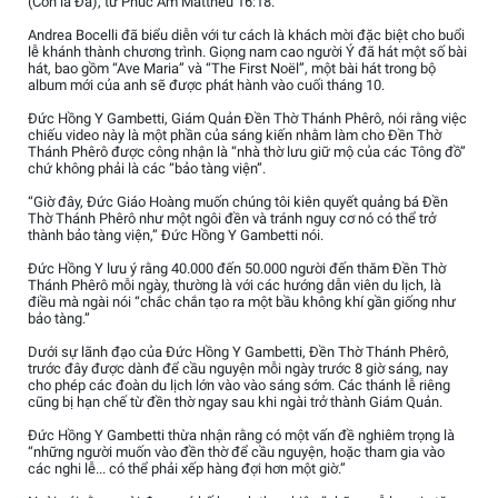
(Con là Đá), từ Phúc Âm Matthêu 16:18.
Andrea Bocelli đã biểu diễn với tư cách là khách mời đặc biệt cho buổi
lễ khánh thành chương trình. Giọng nam cao người Ý đã hát một số bài
hát, bao gồm “Ave Maria” và “The First Noël”, một bài hát trong bộ
album mới của anh sẽ được phát hành vào cuối tháng 10.
Đức Hồng Y Gambetti, Giám Quản Đền Thờ Thánh Phêrô, nói rằng việc
chiếu video này là một phần của sáng kiến nhằm làm cho Đền Thờ
Thánh Phêrô được công nhận là “nhà thờ lưu giữ mộ của các Tông đồ”
chứ không phải là các “bảo tàng viện”.
“Giờ đây, Đức Giáo Hoàng muốn chúng tôi kiên quyết quảng bá Đền
Thờ Thánh Phêrô như một ngôi đền và tránh nguy cơ nó có thể trở
thành bảo tàng viện,” Đức Hồng Y Gambetti nói.
Đức Hồng Y lưu ý rằng 40.000 đến 50.000 người đến thăm Đền Thờ
Thánh Phêrô mỗi ngày, thường là với các hướng dẫn viên du lịch, là
điều mà ngài nói “chắc chắn tạo ra một bầu không khí gần giống như
bảo tàng.”
Dưới sự lãnh đạo của Đức Hồng Y Gambetti, Đền Thờ Thánh Phêrô,
trước đây được dành để cầu nguyện mỗi ngày trước 8 giờ sáng, nay
cho phép các đoàn du lịch lớn vào vào sáng sớm. Các thánh lễ riêng
cũng bị hạn chế từ đền thờ ngay sau khi ngài trở thành Giám Quản.
Đức Hồng Y Gambetti thừa nhận rằng có một vấn đề nghiêm trọng là
“những người muốn vào đền thờ để cầu nguyện, hoặc tham gia vào
các nghi lễ... có thể phải xếp hàng đợi hơn một giờ.”