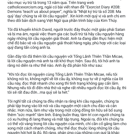
vào mục vụ trừ tà trong 13 năm qua. Trên trang web
catholicexorcism.org, ngài có bài viết nhan đề “Exorcist Diary #208:
Demons 'teach' us about prayer”, nghĩa là “Nhật ký trừ tà số 208: Ma
quỷ 'dạy' chúng ta về lời cầu nguyện”. Xin kính mời quý vị và anh chị em
theo dõi bản dịch sang Việt Ngữ qua phần trình bày của Kim Thúy.
Tôi đã khuyến khích David, người trước đây thuộc một giáo phái Satan
và bị ma ám, ngoài việc tham gia các buổi trừ tà hãy cầu nguyện hàng
ngày những lời cầu nguyện giải thoát. Anh ta đang dần thực hiện một
chế độ bảo vệ và cầu nguyện giải thoát hàng ngày, phù hợp với các loại
quỷ đang tấn công anh ta.
Gần đây tôi đã thêm lời cầu nguyện với Tổng Lãnh Thiên Thần Micae,
là lời cầu nguyện mà anh ta rất khó thực hiện. Sau đó, tôi hỏi anh ta
rằng nó diễn ra như thế nào. Anh ấy đã phản hồi như sau:
“Khi tôi đọc lời nguyện cùng Tổng Lãnh Thiên Thần Micae, nếu tôi
không nói to, không nghĩ về lời cầu ấy, không suy tư về ý nghĩa của lời
cầu này, đọc thật nhanh cho xong thì tình trạng không gay cấn lắm.
Nhưng nếu tôi đi đến nhà thờ và nghe rất nhiều người đọc lời cầu ấy, thì
tôi sẽ rất đau đớn...ma quỷ sẽ la hét.”
Tôi nghĩ tất cả chúng ta đều nhận ra rằng khi cầu nguyện, chúng ta
phải tập trung vào lời nói và cầu nguyện một cách chu đáo và cân
nhắc. Hơn nữa, làm như vậy trong một cộng đồng tín hữu sẽ bổ sung
thêm “sức mạnh” tâm linh. Đáng buồn thay, tâm trí con người chúng ta
có xu hướng đi lang thang và mất tập trung. Ngoài ra, đôi khi chúng ta
có thể vội vàng trong lời cầu nguyện của mình, chỉ cần cố gắng làm cho
xong một cách nhanh chóng, như thể đọc thuộc lòng những lời cầu
nguyện hời hợt là đủ. Rõ ràng, phản ứng của những con quỷ là khác