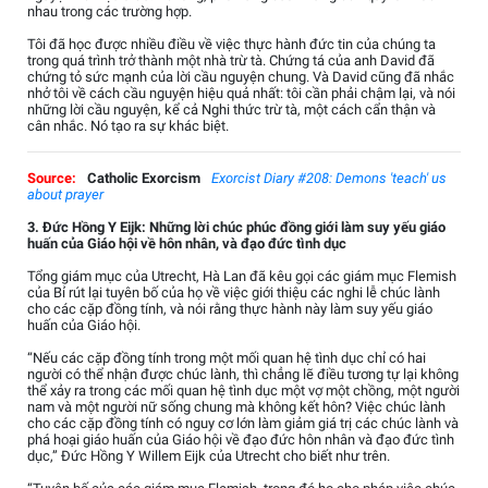
nhau trong các trường hợp.
Tôi đã học được nhiều điều về việc thực hành đức tin của chúng ta
trong quá trình trở thành một nhà trừ tà. Chứng tá của anh David đã
chứng tỏ sức mạnh của lời cầu nguyện chung. Và David cũng đã nhắc
nhở tôi về cách cầu nguyện hiệu quả nhất: tôi cần phải chậm lại, và nói
những lời cầu nguyện, kể cả Nghi thức trừ tà, một cách cẩn thận và
cân nhắc. Nó tạo ra sự khác biệt.
Source:
Catholic Exorcism
Exorcist Diary #208: Demons 'teach' us
about prayer
3. Đức Hồng Y Eijk: Những lời chúc phúc đồng giới làm suy yếu giáo
huấn của Giáo hội về hôn nhân, và đạo đức tình dục
Tổng giám mục của Utrecht, Hà Lan đã kêu gọi các giám mục Flemish
của Bỉ rút lại tuyên bố của họ về việc giới thiệu các nghi lễ chúc lành
cho các cặp đồng tính, và nói rằng thực hành này làm suy yếu giáo
huấn của Giáo hội.
“Nếu các cặp đồng tính trong một mối quan hệ tình dục chỉ có hai
người có thể nhận được chúc lành, thì chẳng lẽ điều tương tự lại không
thể xảy ra trong các mối quan hệ tình dục một vợ một chồng, một người
nam và một người nữ sống chung mà không kết hôn? Việc chúc lành
cho các cặp đồng tính có nguy cơ lớn làm giảm giá trị các chúc lành và
phá hoại giáo huấn của Giáo hội về đạo đức hôn nhân và đạo đức tình
dục,” Đức Hồng Y Willem Eijk của Utrecht cho biết như trên.