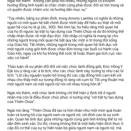
Ngài nói thêm: “Không cần phải nói nhiều, những người có khuynh
hướng đồng tính luyến ái chắc chắn cũng phải được đối xử tôn trọng và
có quyền được chăm sóc và hướng dẫn mục vụ.”
“Tuy nhiên, bằng sự phân định, trong Amoris Laetitia có nghĩa là những
người có mối quan hệ bất chính được trình bày để hiểu sự thật về mối
quan hệ của họ là gì (AL, 300). Nói tóm lại, họ hiểu rằng mối quan hệ
của họ đi ngược lại trật tự tạo dựng của Thiên Chúa và do đó không thể
chấp nhận được về mặt đạo đức. Hội nhập có nghĩa là mang lại cho
những người trong mối quan hệ bất quy tắc một vị trí trong đời sống
của Giáo hội. Tất nhiên, những người trong mối quan hệ tình dục với
một người cùng giới tính được chào đón trong các buổi cử hành của
Giáo Hội, ngay cả khi họ không thể rước lễ hoặc tham gia tích cực vào
việc cử hành”.
Thảo luận về sự phản đối đối với việc chúc lành đồng giới, Đức Hồng Y
Eijk lưu ý rằng các á bí tích, như các chúc lành này, tương tự như các bí
tích: “Lời cầu nguyện tuyên bố trong đó các cặp đồng tính cam kết với
nhau cho thấy một sự tương đồng rõ ràng với cụm từ 'Tôi ưng thuận' mà
một người nam và một người nữ nói với nhau trong hôn lễ.”
Ngài nói thêm, một chúc lành không chỉ thể hiện ý định tốt ở người
nhận mà còn là điều được chúc phúc vì tương ứng “với trật tự tạo dựng
của Thiên Chúa”.
Ngài nói rằng: “Thiên Chúa đã tạo ra hôn nhân như một món quà hoàn
toàn và tương hỗ của người nam và người nữ, với đỉnh cao là sự sinh
sản. Quan hệ tình dục giữa những người cùng giới tính không thể tự nó
dẫn đến sinh sản. Do đó, chúng không thể là một biểu hiện đích thực ở
cấp độ cơ thể của sự tự hiến toàn bộ giữa người nam và người nữ, mà