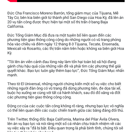
Đức Cha Francisco Moreno Barrón, tổng giám mục của Tijuana, Mễ
Tây Cơ, bên kia biên giới từ thành phố San Diego của Hoa Kỳ, đã lên án
20 vụ tấn công được thực hiện tại một số thị trấn ở bang Baja
California.
Đức Tổng Giám Mục đã đưa ra một tuyên bố liên quan đến các
phương tiện giao thông công cộng do những người có vũ trang phóng
hỏa vào chiều và đêm ngày 12 tháng 8 ở Tijuana, Tecate, Ensenada,
Mexicali và Rosarito, các thị trấn nằm trên hoặc không xa biên giới Hoa
Kỳ.
“Tôi lên án viễn cảnh đau lòng này làm tổn hại toàn bộ xã hội đang
gánh chịu hậu quả của những vấn đề và phải tìm các phương thế giải
quyết khác. Bạo lực luôn gây thêm bạo lực”, Đức Tổng Giám Mục nhấn
mạnh.
Theo tờ El Universal, những người chứng kiến một số vụ việc cho biết
những người đàn ông có vũ trang đã dừng phương tiện, đe dọa tài xế,
buộc họ xuống xe cùng với tất cả hành khách, sau đó đổ xăng và đốt
các phương tiện giao thông công cộng.
Động cơ của các cuộc tấn công không rõ ràng, nhưng bạo lực vô nghĩa
có thể liên quan đến các cuộc chiến tranh giữa các băng đảng đối thủ.
Trên Twitter, thống đốc Baja California, Marina del Pilar Ávila Olvera,
lên án vụ bạo lực và nói rằng một số cá nhân chịu trách nhiệm về các
vụ việc xảy ra “đã bị bắt. Điều quan trọng là phải bình tĩnh, chúng tôi sẽ