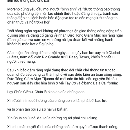
liên tục thông báo cho bạn “.
Moreno cũng yêu cầu mọi người “bình tĩnh” và “được thông báo thông
qua các phương tiện liên lạc chính thức hoặc đáng tin cậy, tránh các
thông điệp sai lệch hoặc báo động và tạo ra các mạng lưới thông tin
chân thực và hỗ trợ xã hội”.
“Với hàng ngàn người không có phương tiện giao thông công cộng trên
đường phố và đang cố gắng về nhà,” Đức Tổng Giám Mục nói rằng ngài
đánh giá cao và cảm ơn vì những nỗ lực đoàn kết với những hành
khách bị mắc kẹt để giúp họ.
Các cuộc tấn công diễn ra một ngày sau ngày bạo lực xảy ra ở Ciudad
Juárez, nằm đối diện Rio Grande từ El Paso, Texas, khiến ít nhất 11
người thiệt mạng.
Sau khi bảo đảm rằng ngài đang theo dõi chặt chẽ thông tin từ các
quan chức tiểu bang và thành phố về các điều kiện an toàn công cộng,
Đức Tổng Giám Mục Tijuana đã mời các tín hữu cầu nguyện lời cầu
nguyện sau đây cho hòa bình ở Mễ Tây Cơ và ở bang Baja California:
Lạy Chúa Giêsu, Chúa là bình an của chúng con.
Xin đoái nhìn quê hương của chúng con bị tàn phá bởi bạo lực
và bị phân tán bởi sự sợ hãi và bất an.
Xin Chúa an ủi nỗi đau của những người phải chịu đựng.
Xin cho các quyết định của những nhà cầm quyền được thành công.