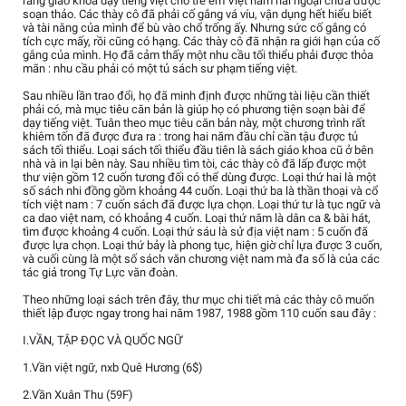
rằng giáo khoa dạy tiếng việt cho trẻ em Việt nam hải ngoại chưa được
soạn thảo. Các thày cô đã phải cố gắng vá víu, vận dụng hết hiểu biết
và tài năng của mình để bù vào chổ trống ấy. Nhưng sức cố gắng có
tích cực mấy, rồi cũng có hạng. Các thày cô đã nhận ra giới hạn của cố
gắng của mình. Họ đã cảm thấy một nhu cầu tối thiểu phải được thỏa
mãn : nhu cầu phải có một tủ sách sư phạm tiếng việt.
Sau nhiều lần trao đổi, họ đã minh định được những tài liệu cần thiết
phải có, mà mục tiêu căn bản là giúp họ có phương tiện soạn bài để
dạy tiếng việt. Tuân theo mục tiêu căn bản này, một chương trình rất
khiêm tốn đã được đưa ra : trong hai năm đầu chỉ cần tậu được tủ
sách tối thiểu. Loại sách tối thiểu đầu tiên là sách giáo khoa cũ ở bên
nhà và in lại bên này. Sau nhiều tìm tòi, các thày cô đã lấp được một
thư viện gồm 12 cuốn tương đối có thể dùng được. Loại thứ hai là một
số sách nhi đồng gồm khoảng 44 cuốn. Loại thứ ba là thần thoại và cổ
tích việt nam : 7 cuốn sách đã được lựa chọn. Loại thứ tư là tục ngữ và
ca dao việt nam, có khoảng 4 cuốn. Loại thứ năm là dân ca & bài hát,
tìm được khoảng 4 cuốn. Loại thứ sáu là sử địa việt nam : 5 cuốn đã
được lựa chọn. Loại thứ bảy là phong tục, hiện giờ chỉ lựa được 3 cuốn,
và cuối cùng là một số sách văn chương việt nam mà đa số là của các
tác giả trong Tự Lực văn đoàn.
Theo những loại sách trên đây, thư mục chi tiết mà các thày cô muốn
thiết lập được ngay trong hai năm 1987, 1988 gồm 110 cuốn sau đây :
I.VẦN, TẬP ĐỌC VÀ QUỐC NGỮ
1.Vần việt ngữ, nxb Quê Hương (6$)
2.Vần Xuân Thu (59F)