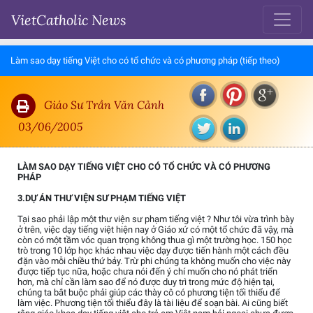
VietCatholic News
Làm sao dạy tiếng Việt cho có tổ chức và có phương pháp (tiếp theo)
Giáo Sư Trần Văn Cảnh
03/06/2005
LÀM SAO DẠY TIẾNG VIỆT CHO CÓ TỔ CHỨC VÀ CÓ PHƯƠNG
PHÁP
3.DỰ ÁN THƯ VIỆN SƯ PHẠM TIẾNG VIỆT
Tại sao phải lập một thư viện sư phạm tiếng việt ? Như tôi vừa trình bày
ở trên, việc dạy tiếng việt hiện nay ở Giáo xứ có một tổ chức đã vậy, mà
còn có một tầm vóc quan trọng không thua gì một trường học. 150 học
trò trong 10 lớp học khác nhau việc dạy được tiến hành một cách đều
đặn vào mỗi chiều thứ bảy. Trừ phi chúng ta không muốn cho việc này
được tiếp tục nữa, hoặc chưa nói đến ý chí muốn cho nó phát triển
hơn, mà chỉ cần làm sao để nó được duy trì trong mức độ hiện tại,
chúng ta bắt buộc phải giúp các thày cô có phương tiện tối thiểu để
làm việc. Phương tiện tối thiểu đây là tài liệu để soạn bài. Ai cũng biết