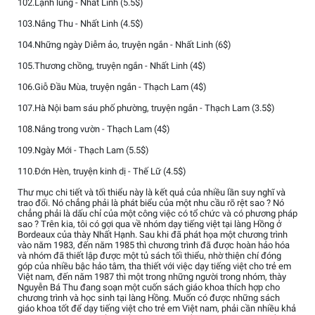
102.Lạnh lùng - Nhất Linh (5.5$)
103.Nắng Thu - Nhất Linh (4.5$)
104.Những ngày Diễm ảo, truyện ngắn - Nhất Linh (6$)
105.Thương chồng, truyện ngắn - Nhất Linh (4$)
106.Giỗ Đầu Mùa, truyện ngắn - Thạch Lam (4$)
107.Hà Nội bam sáu phố phường, truyện ngắn - Thạch Lam (3.5$)
108.Nắng trong vườn - Thạch Lam (4$)
109.Ngày Mới - Thạch Lam (5.5$)
110.Đớn Hèn, truyện kinh dị - Thế Lữ (4.5$)
Thư mục chi tiết và tối thiểu này là kết quả của nhiều lần suy nghĩ và
trao đổi. Nó chẳng phải là phát biểu của một nhu cầu rõ rệt sao ? Nó
chẳng phải là dấu chỉ của một công việc có tổ chức và có phương pháp
sao ? Trên kia, tôi có gợi qua về nhóm dạy tiếng việt tại làng Hồng ở
Bordeaux của thày Nhất Hạnh. Sau khi đã phát họa một chương trình
vào năm 1983, đến năm 1985 thì chương trình đã được hoàn hảo hóa
và nhóm đã thiết lập được một tủ sách tối thiểu, nhờ thiện chí đóng
góp của nhiều bậc hảo tâm, tha thiết với việc dạy tiếng việt cho trẻ em
Việt nam, đến năm 1987 thì một trong những người trong nhóm, thày
Nguyễn Bá Thu đang soạn một cuốn sách giáo khoa thích hợp cho
chương trình và học sinh tại làng Hồng. Muốn có được những sách
giáo khoa tốt để dạy tiếng việt cho trẻ em Việt nam, phải cần nhiều khả