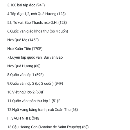
3.100 bài tập đọc (94F)
4.Tập đọc 1,2, nxb Quê Hương (12$)
5.I, Tờ vui. Bảo Thạch, nxb Q.H. (12$)
6.Quốc văn giáo khoa thư (bộ 4 cuốn)
Nxb Quê Mẹ (145F)
Nxb Xuân Tiên (170F)
7.Luyện tập quốc văn, Bùi văn Báo
Nxb Quê Hương (6$)
8.Quốc văn lớp 1 (59F)
9.Quốc văn lớp 2 (bộ 2 cuốn) (94F)
10.Việt ngữ lớp 2 (60)F
11.Quốc văn toàn thư lớp 1 (51)F
12.Ngữ vựng bằng tranh, nxb Xuân Thu (6$)
II. SÁCH NHI ĐỒNG
13.Cậu Hoàng Con (Antoine de Saint Exupéry) (6$)