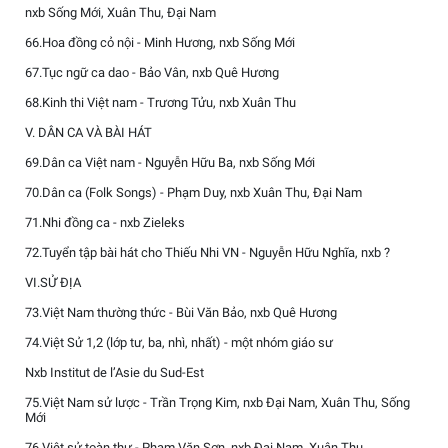
nxb Sống Mới, Xuân Thu, Đại Nam
66.Hoa đồng cỏ nội - Minh Hương, nxb Sống Mới
67.Tục ngữ ca dao - Bảo Vân, nxb Quê Hương
68.Kinh thi Việt nam - Trương Tửu, nxb Xuân Thu
V. DÂN CA VÀ BÀI HÁT
69.Dân ca Việt nam - Nguyễn Hữu Ba, nxb Sống Mới
70.Dân ca (Folk Songs) - Phạm Duy, nxb Xuân Thu, Đại Nam
71.Nhi đồng ca - nxb Zieleks
72.Tuyển tập bài hát cho Thiếu Nhi VN - Nguyễn Hữu Nghĩa, nxb ?
VI.SỬ ĐỊA
73.Việt Nam thường thức - Bùi Văn Bảo, nxb Quê Hương
74.Việt Sử 1,2 (lớp tư, ba, nhì, nhất) - một nhóm giáo sư
Nxb Institut de l’Asie du Sud-Est
75.Việt Nam sử lược - Trần Trọng Kim, nxb Đại Nam, Xuân Thu, Sống
Mới
76.Việt sử toàn thư - Phạm Văn Sơn, nxb Đại Nam, Xuân Thu