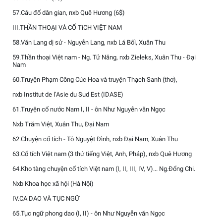
57.Câu đố dân gian, nxb Quê Hương (6$)
III.THẦN THOẠI VÀ CỔ TíCH VIỆT NAM
58.Văn Lang dị sử - Nguyễn Lang, nxb Lá Bối, Xuân Thu
59.Thần thoại Việt nam - Ng. Tử Năng, nxb Zieleks, Xuân Thu - Đại
Nam
60.Truyện Phạm Công Cúc Hoa và truyện Thạch Sanh (thơ),
nxb Institut de l’Asie du Sud Est (IDASE)
61.Truyện cổ nước Nam I, II - ôn Như Nguyễn văn Ngọc
Nxb Trăm Việt, Xuân Thu, Đại Nam
62.Chuyện cổ tích - Tô Nguyệt Đình, nxb Đại Nam, Xuân Thu
63.Cổ tích Việt nam (3 thứ tiếng Việt, Anh, Pháp), nxb Quê Hương
64.Kho tàng chuyện cổ tích Việt nam (I, II, III, IV, V)... Ng.Đổng Chi.
Nxb Khoa học xã hội (Hà Nội)
IV.CA DAO VÀ TỤC NGỮ
65.Tục ngữ phong dao (I, II) - ôn Như Nguyễn văn Ngọc