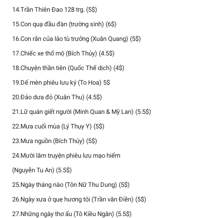
14.Trần Thiên Đao 128 trg. (5$)
15.Con quạ đầu đàn (trường sinh) (6$)
16.Con rắn của lảo tù trưởng (Xuân Quang) (5$)
17.Chiếc xe thổ mộ (Bích Thủy) (4.5$)
18.Chuyện thần tiên (Quốc Thể dịch) (4$)
19.Dế mèn phiêu lưu ký (To Hoa) 5$
20.Đảo dưa đỏ (Xuân Thu) (4.5$)
21.Lữ quán giết người (Minh Quan & Mỹ Lan) (5.5$)
22.Mưa cuối mùa (Lý Thụy Y) (5$)
23.Mưa nguồn (Bích Thủy) (5$)
24.Mười lăm truyện phiêu lưu mạo hiểm
(Nguyễn Tu An) (5.5$)
25.Ngày tháng nào (Tôn Nữ Thu Dung) (5$)
26.Ngày xưa ở quẹ hương tôi (Trần văn Điền) (5$)
27.Những ngày thơ ấu (Tô Kiều Ngân) (5.5$)