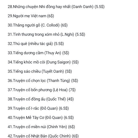
28.Những chuyện Nhi đồng hay nhất (Oanh Oanh) (5.5$)
29.Người mẹ Việt nam (6$)
30.Thằng người gỗ (C. Collodi) (6$)
31.Tình thương trong xóm nhỏ (L.Nghi) (5.5$)
32.Thú quê (nhiều tác giả) (5.5$)
33.Tiếng dương cầm (Thuy An) (5$)
34.Tiếng khóc mồ côi (Dung Saigon) (5$)
35.Tiếng sáo chiều (Tuyết Oanh) (5$)
36.Truyện cổ chọn lọc (Thanh Tùng) (5$)
37.Truyện cổ bốn phương (Lệ Hoa) (7$)
38.Truyện cổ đồng ấu (Quốc Thể) (4$)
39.Truyện cổ I-rắc (Đỗ Quan) (6.5$)
40.Truyện Mễ Tây Cơ (Đỗ Quan) (6.5$)
41.Truyện cổ miền núi (Chính Yên) (6$)
42.Truyện cổ Nhật Bản (Quốc Chinh) (6$)