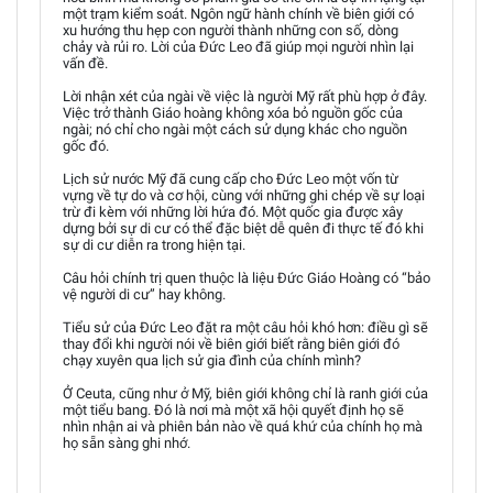
một trạm kiểm soát. Ngôn ngữ hành chính về biên giới có
xu hướng thu hẹp con người thành những con số, dòng
chảy và rủi ro. Lời của Đức Leo đã giúp mọi người nhìn lại
vấn đề.
Lời nhận xét của ngài về việc là người Mỹ rất phù hợp ở đây.
Việc trở thành Giáo hoàng không xóa bỏ nguồn gốc của
ngài; nó chỉ cho ngài một cách sử dụng khác cho nguồn
gốc đó.
Lịch sử nước Mỹ đã cung cấp cho Đức Leo một vốn từ
vựng về tự do và cơ hội, cùng với những ghi chép về sự loại
trừ đi kèm với những lời hứa đó. Một quốc gia được xây
dựng bởi sự di cư có thể đặc biệt dễ quên đi thực tế đó khi
sự di cư diễn ra trong hiện tại.
Câu hỏi chính trị quen thuộc là liệu Đức Giáo Hoàng có “bảo
vệ người di cư” hay không.
Tiểu sử của Đức Leo đặt ra một câu hỏi khó hơn: điều gì sẽ
thay đổi khi người nói về biên giới biết rằng biên giới đó
chạy xuyên qua lịch sử gia đình của chính mình?
Ở Ceuta, cũng như ở Mỹ, biên giới không chỉ là ranh giới của
một tiểu bang. Đó là nơi mà một xã hội quyết định họ sẽ
nhìn nhận ai và phiên bản nào về quá khứ của chính họ mà
họ sẵn sàng ghi nhớ.