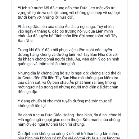
❝Lịch sử nước Mỹ đã cung cấp cho Đức Leo một vốn từ
vựng về tự do và cơ hội, cùng với những ghi chép về sự loại
trừ đi kèm với những lời hứa đó”.
Phản xạ đầu tiên của châu Âu là sự nghi ngờ. Tuy nhiên,
vào ngày 4 tháng 8, các bộ trưởng nội vụ của Liên minh
châu Âu đã tuyên bố “tinh thần liên đới hoàn toàn” với Tây
Ban Nha.
Trong khi đó, Ý đã khôi phục việc kiểm soát các tuyến
đường hàng không và đường biển với Tây Ban Nha đối với
du khách không phải người châu Âu, viện dẫn lý do an ninh
quốc gia và thậm chí là khủng bố.
Nhưng địa lý không ủng hộ sự lo ngại đó: không ai có thể đi
từ Ceuta đến đất liền Tây Ban Nha mà không qua kiểm tra
của cảnh sát, và Ủy ban châu Âu phát hiện ra rằng không
một người nào trong số những người mới đến đã đặt chân
đến lục địa.
Ý đang chuẩn bị cho một tuyến đường mà trên thực tế
không hề tồn tại.
Ba danh từ của Đức Giáo Hoàng—hòa bình, ổn định, công lý
—là ngôn ngữ ngoại giao quen thuộc. Sức mạnh của chúng
nằm ở việc ngài từ chối tách rời chúng.
Ổn định mà không có công lý có thể trở thành sự kìm hãm;
hòa bình mà không có phẩm giá có thể chỉ là sự im lặng tại