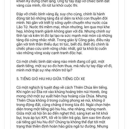
khiến Kỳ đứng chết lặng. Ông tự tay đập vỡ chiếc bình dát
vàng của mình, rồi rút lui khỏi cuộc thi.
Đập vỡ chiếc bình vàng ấy, suy cho cùng, chính là hành
động tát bỏ những tảng đá sĩ diện ra khỏi con thuyền đời
mình. Nó gần với triết lý sống uyển chuyển như nước của
Lão Tử. Nước thì mềm mại, nhún nhường, len qua mọi khe
hẹp, không tranh giành không gian với đá. Nhưng chính sự
tĩnh tại và kiên trì đó lại tạo ra sức mạnh mài mòn cả những
tảng đá cứng nhắc nhất. Trong giáo lý Công giáo, điều này
gần với tinh thần thiểu dục tri túc, biết đủ. Biết đủ chính là
chiếc phao cứu sinh vững chắc nhất, giữ ta khỏi bị cuốn
vào những vòng xoáy cạnh tranh độc hại.
Có một chiếc bình dát vàng nào mình đang cố giữ, một
danh tiếng, một sự so đo hơn thua, mà nếu tự tay đập vỡ đi,
mình mới thật sự nhẹ nhõm trở lại?
5. TIẾNG GIÓ HIU HIU GIỮA TIẾNG CÒI XE
Có một nghịch lý tuyệt đẹp về cách Thiên Chúa lên tiếng.
Khi ngôn sứ Êlia rơi vào khủng hoảng trên núi Horeb, ông
mong chờ một sự xuất hiện huy hoàng của Chúa. Nhưng
Thiên Chúa không ở trong cuồng phong xé núi, không ở
trong động đất, cũng chẳng ở trong lửa đỏ. Ngài chọn hiện
diện trong một tiếng gió hiu hiu, nhẹ nhàng, mỏng manh.
Giữa một xã hội ồn ào đến nghẹt thở, sáng kẹt xe hít khói
bụi, trưa áp lực KPI, tối về lo tiền trả góp, làm sao tìm được
cái tiếng gió hiu hiu đó? Chúng ta không thể đạt tới một
trạng thái thiền định hoàn hảo giữa ngã tư đường. Nhưng