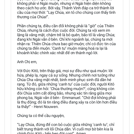
không phải vì Ngài muộn, nhưng vì Ngài hiện diện không
theo cách họ ước. Bởi vậy, Thánh Vịnh đáp ca trở thành lời
cầu của mọi thời: “Lạy Chúa, xin tỏ cho chúng con thấy tình
thương của Chúa!”.
Phần chúng ta, điều cần đổi không phải là “giờ” của Thiên
Chúa, nhưng là cách đọc cuộc đời. Chúng ta vội xem im
lặng là vắng mặt, chậm trễ là bỏ quên, bão tố là vắng Chúa;
đang khi Ngài vẫn ở bên. Chỉ khi ngoảnh lại, chúng ta mới
nhận ra: Thiên Chúa chưa bao giờ muộn; chỉ có đức tin của
chúng ta đến muộn. ‘Canh tư’ muộn màng hoá ra lại là
khoảnh khắc chính xác nhất để ơn thánh ngỏ lời.
Anh Chị em,
Với Đức Kitô, trên thập giá, mọi sự đều như quá muộn: lời
hứa, phép lạ, ngay cả sự sống. Nhưng chính nơi tưởng như
Chúa Cha vắng mặt nhất, bình minh phục sinh đã dần hé
rạng. Từ đó, giữa những ‘canh tư’ của cuộc đời, người Kitô
hữu không còn hỏi: ‘Chúa thường muộn?’; cũng không còn
đòi Chúa sớm cất dông bão, nhưng xác tín rằng giữa mọi
phong ba, Ngài vẫn ở bên - Emmanuel. “Chờ đợi không phải
là thụ động; đó là tin rằng điều đang xảy ra còn lớn hơn điều
ta thấy!” - Henri Nouwen.
Chúng ta có thể cầu nguyện,
“Lạy Chúa, đừng để con bỏ cuộc giữa những ‘canh tư’; chỉ
biết trung thành với lối Chúa dẫn. Vì cuối mọi bờ bên kia là
chính Đức Kitô - bến hẹn đời con!”, Amen.