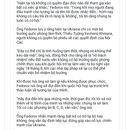
"Hiện tại tôi không có quyền đạo đức nào để tham gia vào
bất cứ việc gì khác," Fedorov nói. "Trong khi mọi người đang
đấu tranh cho tương lai và tên tôi được nhắc đến... hôm nay
không có câu trả lời rõ ràng là ‘không’, tôi tin rằng chúng ta
luôn có cơ hội."
Ông Fedorov lưu ý rằng hiện tại Ukraine chỉ có một bộ
trưởng quốc phòng lâm thời, Thiếu Tướng Yevhenii Khmara,
người không có quyền bỏ phiếu về các quyết định của Nội
Các.
"Đây có thể chỉ là tình huống tạm thời, nhưng nó không thể
kéo dài mãi", ông nói, đồng thời cho rằng sẽ là "vô trách
nhiệm" nếu đất nước vẫn không có bộ trưởng quốc phòng
chính thức sau khi quốc hội trở lại làm việc từ kỳ nghỉ vào
ngày 18 tháng 8, khi các nhà lập pháp sẽ lại có thể phê
chuẩn việc bổ nhiệm bộ trưởng.
Khi được hỏi ông sẽ làm gì nếu không được phục chức,
Fedorov nói ông sẽ đợi đến khi quốc hội họp lại trước khi
thảo luận về tương lai của mình.
"Hãy đợi đến khi qua những mốc thời gian đó, rồi tôi sẽ nói
thêm về lộ trình của mình và những việc chúng ta sẽ làm.
Tôi có các phương án B, C, D, vân vân," ông nói.
Ông Fedorov nhấn mạnh rằng, bất kể có trở lại bộ hay
không, ông vẫn dự định tiếp tục đóng góp vào nỗ lực chiến
tranh của Ukraine.