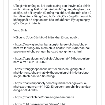
Ước gì mỗi chúng ta, khi bước xuống con thuyền của chính
mình mỗi sáng, biết bỏ lại trên bờ những tảng đá ghen tị và
sĩ diện, để đôi tay còn đủ trống mà chèo, và đôi mắt còn đủ
tĩnh để nhận ra Đấng đang bước tới giữa sóng dữ mưu sinh,
không phải để dẹp tan cơn bão, mà để nắm lấy tay ta ngay
giữa lòng cơn bão ấy.
Vọng Sinh.
Nội dung được đúc kết và triển khai từ các nguồn:
- https://www.giaophanbaria.org/chia-se-loi-chua/chua-
nhat-va-le-trong/suy-niem-chua-nhat/2020/08/05/cac-bai-
suy-niem-loi-chua-chua-nhat-xix-thuong-nien-a.html
- https://tgpsaigon.net/bai-viet/chua-nhat-19-thuong-nien-
nam-a-mt-1422-33-39073
- https://tonggiaophanhue.net/loi-chua/bai-giang-chua-
nhat-le-trong/chua-nhat-xix-thuong-nien-chinh-la-ta-dung-
so-giai-thich-ban-van-tin-mung/
- https://danvienphuocly.com/suy-niem-moi-ngay/chua-
nhat-xix-tn-nam-a-mt-14-22-33-cu-yen-tam-chinh-thay-day-
dung-so-3047.html
- https://thanhlinh.net/com-ao-gao-tien-cua-ta
- https://ubf.org/resources/show/18145