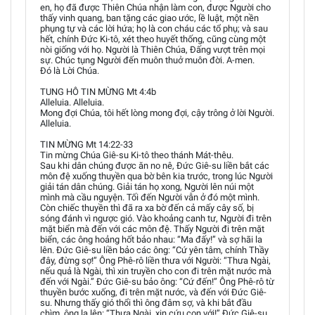
en, họ đã được Thiên Chúa nhận làm con, được Người cho
thấy vinh quang, ban tặng các giao ước, lề luật, một nền
phụng tự và các lời hứa; họ là con cháu các tổ phụ; và sau
hết, chính Đức Ki-tô, xét theo huyết thống, cũng cùng một
nòi giống với họ. Người là Thiên Chúa, Đấng vượt trên mọi
sự. Chúc tụng Người đến muôn thuở muôn đời. A-men.
Đó là Lời Chúa.
TUNG HÔ TIN MỪNG Mt 4:4b
Alleluia. Alleluia.
Mong đợi Chúa, tôi hết lòng mong đợi, cậy trông ở lời Người.
Alleluia.
TIN MỪNG Mt 14:22-33
Tin mừng Chúa Giê-su Ki-tô theo thánh Mát-thêu.
Sau khi dân chúng được ăn no nê, Đức Giê-su liền bắt các
môn đệ xuống thuyền qua bờ bên kia trước, trong lúc Người
giải tán dân chúng. Giải tán họ xong, Người lên núi một
mình mà cầu nguyện. Tối đến Người vẫn ở đó một mình.
Còn chiếc thuyền thì đã ra xa bờ đến cả mấy cây số, bị
sóng đánh vì ngược gió. Vào khoảng canh tư, Người đi trên
mặt biển mà đến với các môn đệ. Thấy Người đi trên mặt
biển, các ông hoảng hốt bảo nhau: “Ma đấy!” và sợ hãi la
lên. Đức Giê-su liền bảo các ông: “Cứ yên tâm, chính Thầy
đây, đừng sợ!” Ông Phê-rô liền thưa với Người: “Thưa Ngài,
nếu quả là Ngài, thì xin truyền cho con đi trên mặt nước mà
đến với Ngài.” Đức Giê-su bảo ông: “Cứ đến!” Ông Phê-rô từ
thuyền bước xuống, đi trên mặt nước, và đến với Đức Giê-
su. Nhưng thấy gió thổi thì ông đâm sợ, và khi bắt đầu
chìm, ông la lên: “Thưa Ngài, xin cứu con với!” Đức Giê-su