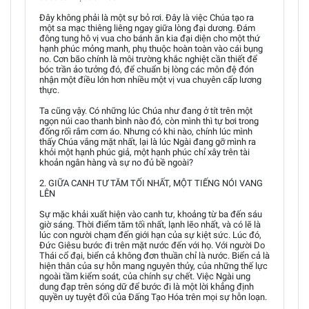
Đây không phải là một sự bỏ rơi. Đây là việc Chúa tạo ra
một sa mạc thiêng liêng ngay giữa lòng đại dương. Đám
đông tung hô vị vua cho bánh ăn kia đại diện cho một thứ
hạnh phúc mỏng manh, phụ thuộc hoàn toàn vào cái bụng
no. Cơn bão chính là môi trường khắc nghiệt cần thiết để
bóc trần ảo tưởng đó, để chuẩn bị lòng các môn đệ đón
nhận một điều lớn hơn nhiều một vị vua chuyên cấp lương
thực.
Ta cũng vậy. Có những lúc Chúa như đang ở tít trên một
ngọn núi cao thanh bình nào đó, còn mình thì tự bơi trong
đống rối rắm cơm áo. Nhưng có khi nào, chính lúc mình
thấy Chúa vắng mặt nhất, lại là lúc Ngài đang gỡ mình ra
khỏi một hạnh phúc giả, một hạnh phúc chỉ xây trên tài
khoản ngân hàng và sự no đủ bề ngoài?
2. GIỮA CANH TƯ TĂM TỐI NHẤT, MỘT TIẾNG NÓI VANG
LÊN
Sự mặc khải xuất hiện vào canh tư, khoảng từ ba đến sáu
giờ sáng. Thời điểm tăm tối nhất, lạnh lẽo nhất, và có lẽ là
lúc con người chạm đến giới hạn của sự kiệt sức. Lúc đó,
Đức Giêsu bước đi trên mặt nước đến với họ. Với người Do
Thái cổ đại, biển cả không đơn thuần chỉ là nước. Biển cả là
hiện thân của sự hỗn mang nguyên thủy, của những thế lực
ngoài tầm kiểm soát, của chính sự chết. Việc Ngài ung
dung đạp trên sóng dữ để bước đi là một lời khẳng định
quyền uy tuyệt đối của Đấng Tạo Hóa trên mọi sự hỗn loạn.