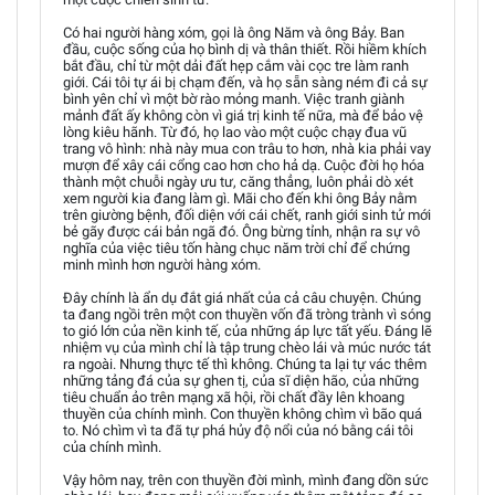
Có hai người hàng xóm, gọi là ông Năm và ông Bảy. Ban
đầu, cuộc sống của họ bình dị và thân thiết. Rồi hiềm khích
bắt đầu, chỉ từ một dải đất hẹp cắm vài cọc tre làm ranh
giới. Cái tôi tự ái bị chạm đến, và họ sẵn sàng ném đi cả sự
bình yên chỉ vì một bờ rào mỏng manh. Việc tranh giành
mảnh đất ấy không còn vì giá trị kinh tế nữa, mà để bảo vệ
lòng kiêu hãnh. Từ đó, họ lao vào một cuộc chạy đua vũ
trang vô hình: nhà này mua con trâu to hơn, nhà kia phải vay
mượn để xây cái cổng cao hơn cho hả dạ. Cuộc đời họ hóa
thành một chuỗi ngày ưu tư, căng thẳng, luôn phải dò xét
xem người kia đang làm gì. Mãi cho đến khi ông Bảy nằm
trên giường bệnh, đối diện với cái chết, ranh giới sinh tử mới
bẻ gãy được cái bản ngã đó. Ông bừng tỉnh, nhận ra sự vô
nghĩa của việc tiêu tốn hàng chục năm trời chỉ để chứng
minh mình hơn người hàng xóm.
Đây chính là ẩn dụ đắt giá nhất của cả câu chuyện. Chúng
ta đang ngồi trên một con thuyền vốn đã tròng trành vì sóng
to gió lớn của nền kinh tế, của những áp lực tất yếu. Đáng lẽ
nhiệm vụ của mình chỉ là tập trung chèo lái và múc nước tát
ra ngoài. Nhưng thực tế thì không. Chúng ta lại tự vác thêm
những tảng đá của sự ghen tị, của sĩ diện hão, của những
tiêu chuẩn ảo trên mạng xã hội, rồi chất đầy lên khoang
thuyền của chính mình. Con thuyền không chìm vì bão quá
to. Nó chìm vì ta đã tự phá hủy độ nổi của nó bằng cái tôi
của chính mình.
Vậy hôm nay, trên con thuyền đời mình, mình đang dồn sức