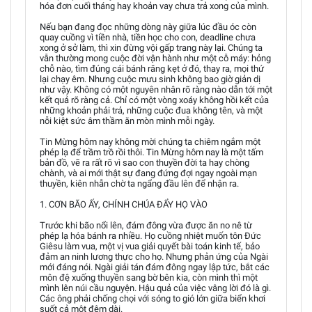
hóa đơn cuối tháng hay khoản vay chưa trả xong của mình.
Nếu bạn đang đọc những dòng này giữa lúc đầu óc còn
quay cuồng vì tiền nhà, tiền học cho con, deadline chưa
xong ở sở làm, thì xin đừng vội gấp trang này lại. Chúng ta
vẫn thường mong cuộc đời vận hành như một cỗ máy: hỏng
chỗ nào, tìm đúng cái bánh răng kẹt ở đó, thay ra, mọi thứ
lại chạy êm. Nhưng cuộc mưu sinh không bao giờ giản dị
như vậy. Không có một nguyên nhân rõ ràng nào dẫn tới một
kết quả rõ ràng cả. Chỉ có một vòng xoáy không hồi kết của
những khoản phải trả, những cuộc đua không tên, và một
nỗi kiệt sức âm thầm ăn mòn mình mỗi ngày.
Tin Mừng hôm nay không mời chúng ta chiêm ngắm một
phép lạ để trầm trồ rồi thôi. Tin Mừng hôm nay là một tấm
bản đồ, vẽ ra rất rõ vì sao con thuyền đời ta hay chòng
chành, và ai mới thật sự đang đứng đợi ngay ngoài mạn
thuyền, kiên nhẫn chờ ta ngẩng đầu lên để nhận ra.
1. CƠN BÃO ẤY, CHÍNH CHÚA ĐẨY HỌ VÀO
Trước khi bão nổi lên, đám đông vừa được ăn no nê từ
phép lạ hóa bánh ra nhiều. Họ cuồng nhiệt muốn tôn Đức
Giêsu làm vua, một vị vua giải quyết bài toán kinh tế, bảo
đảm an ninh lương thực cho họ. Nhưng phản ứng của Ngài
mới đáng nói. Ngài giải tán đám đông ngay lập tức, bắt các
môn đệ xuống thuyền sang bờ bên kia, còn mình thì một
mình lên núi cầu nguyện. Hậu quả của việc vâng lời đó là gì.
Các ông phải chống chọi với sóng to gió lớn giữa biển khơi
suốt cả một đêm dài.