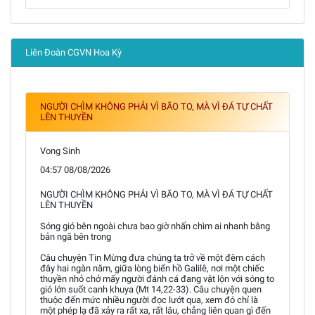
Liên Đoàn CGVN Hoa Kỳ
NGƯỜI CHÌM KHÔNG PHẢI VÌ BÃO TO, MÀ VÌ ĐÁ TỰ CHẤT
LÊN THUYỀN
Vong Sinh
04:57 08/08/2026
NGƯỜI CHÌM KHÔNG PHẢI VÌ BÃO TO, MÀ VÌ ĐÁ TỰ CHẤT
LÊN THUYỀN
Sóng gió bên ngoài chưa bao giờ nhấn chìm ai nhanh bằng
bản ngã bên trong
Câu chuyện Tin Mừng đưa chúng ta trở về một đêm cách
đây hai ngàn năm, giữa lòng biển hồ Galilê, nơi một chiếc
thuyền nhỏ chở mấy người đánh cá đang vật lộn với sóng to
gió lớn suốt canh khuya (Mt 14,22-33). Câu chuyện quen
thuộc đến mức nhiều người đọc lướt qua, xem đó chỉ là
một phép lạ đã xảy ra rất xa, rất lâu, chẳng liên quan gì đến