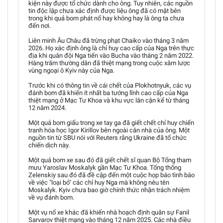
kiện này được tổ chức dành cho ông. Tuy nhiên, các nguồn
tin độc lập chưa xác định được liệu ông đã có mặt bên
trong khi quả bom phát nổ hay không hay là ông ta chưa
đến nơi.
Liên minh Âu Châu đã trừng phạt Chaiko vào tháng 3 năm
2026. Họ xác định ông là chỉ huy cao cấp của Nga trên thực
địa khi quân đội Nga tiến vào Bucha vào tháng 2 năm 2022.
Hàng trăm thường dân đã thiệt mạng trong cuộc xâm lược
vùng ngoại ô Kyiv này của Nga.
Trước khi có thông tin về cái chết của Plokhotnyuk, các vụ
đánh bom đã khiến ít nhất ba tướng lĩnh cao cấp của Nga
thiệt mạng ở Mạc Tư Khoa và khu vực lân cận kể từ tháng
12 năm 2024.
Một quả bom giấu trong xe tay ga đã giết chết chỉ huy chiến
tranh hóa học Igor Kirillov bên ngoài căn nhà của ông. Một
nguồn tin từ SBU nói với Reuters rằng Ukraine đã tổ chức
chiến dịch này.
Một quả bom xe sau đó đã giết chết sĩ quan Bộ Tổng tham
mưu Yaroslav Moskalyk gần Mạc Tư Khoa. Tổng thống
Zelenskiy sau đó đã đề cập đến một cuộc họp báo tình báo
về việc "loại bỏ" các chỉ huy Nga mà không nêu tên
Moskalyk. Kyiv chưa bao giờ chính thức nhận trách nhiệm
về vụ đánh bom.
Một vụ nổ xe khác đã khiến nhà hoạch định quân sự Fanil
Sarvarov thiệt mạng vào tháng 12 năm 2025. Các nhà điều