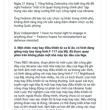
Ngày 21 tháng 7, Tổng thống Zelenskiy cho biết ông đã đề
nghị Fedorov "một vị trí quan trọng trong chính phủ" tập
trung vào việc tăng cường lĩnh vực công nghệ của Ukraine.
Ông Fedorov đã bác bỏ các chức vụ khác trong chính phủ,
khẳng định rằng ông chỉ sẵn sàng đảm nhiệm chức vụ Bộ
trưởng Quốc phòng.
[Kyiv Independent: 'I have no moral right to engage in
anything else' — Fedorov hopes for reinstatement as
defense minister]
3. Một chiếc máy bay điều khiển từ xa bí ẩn, có hình dáng
giống máy bay tàng hình F-117 của Mỹ, đã được quay
phim trên không phận một nhà máy lọc dầu của Nga.
Theo RBC-Ukraine, đoạn phim từ một cuộc tấn công gần
đây của Ukraine vào một nhà máy lọc dầu của Nga đã ghi
lại hình ảnh một máy bay điều khiển từ xa không xác định,
có hình dáng giống với máy bay tàng hình F-117 Nighthawk
của Mỹ, nhưng nhỏ hơn nhiều, nó chỉ có kích thước của một
máy bay điều khiển từ xa thông thường. Giới quan sát trực
tuyến nghi ngờ đây là một loại máy bay điều khiển từ xa tấn
công chạy bằng động cơ phản lực mới của Ukraine, hoặc
một cuộc thử nghiệm của một loại máy bay điều khiển từ
xa nước ngoài thuộc đồng minh, nhưng chưa có cơ quan
chính thức nào xác nhận đó là loại máy bay nào. Nếu những
phỏng đoán này là đúng, Ukraine có thể đang triển khai một
loại vũ khí nhanh hơn, tầm bắn xa hơn để tấn công các mục