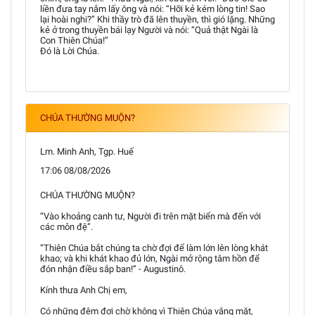
liền đưa tay nắm lấy ông và nói: “Hỡi kẻ kém lòng tin! Sao
lại hoài nghi?” Khi thầy trò đã lên thuyền, thì gió lặng. Những
kẻ ở trong thuyền bái lạy Người và nói: “Quả thật Ngài là
Con Thiên Chúa!”
Đó là Lời Chúa.
CHÚA THƯỜNG MUỘN?
Lm. Minh Anh, Tgp. Huế
17:06 08/08/2026
CHÚA THƯỜNG MUỘN?
“Vào khoảng canh tư, Người đi trên mặt biển mà đến với
các môn đệ”.
“Thiên Chúa bắt chúng ta chờ đợi để làm lớn lên lòng khát
khao; và khi khát khao đủ lớn, Ngài mở rộng tâm hồn để
đón nhận điều sắp ban!” - Augustinô.
Kính thưa Anh Chị em,
Có những đêm đợi chờ không vì Thiên Chúa vắng mặt,