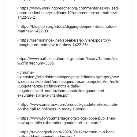
- https://www.workingpreacher.org/commentaries/revised-
common-lectionary/ordinary-19/commentary-on-matthew-
1422-33-2
- https://blog.cph.org/study/digging-deeper-into-scripture-
matthew-1422-33
- https://sermonindex.net/speakers/jc-ryle/expository-
thoughts-on-matthew-matthew-1422-36/
-
https://www.catholicculture.org/culture/library/fathers/vie
w.cfm?recnum=3385
- chrome-
extension://efaidnbmnnnibpcajpcglclefindmkaj/https://ww
w.oessh.va/content/ordineequestresantosepolcro/en/nelle
-luogotenenze/archivio-notizie-dalle-
luogotenenze/l_esortazione-apostolica-gaudete-et-
exsultate-ispira-la-vita-dei.pdf
- https://www.orderosv.com/product/gaudete-et-exsultate-
on-the-call-to-holiness-in-today-s-world
- https://www.foryourmarriage.org/blogs/pope-publishes-
new-apostolic-exhortation-gaudete-et-exsultate/
- https://revdocgeek.com/2023/08/12/sermon-in-a-boat-
battered-by-the-wind-and-waves/