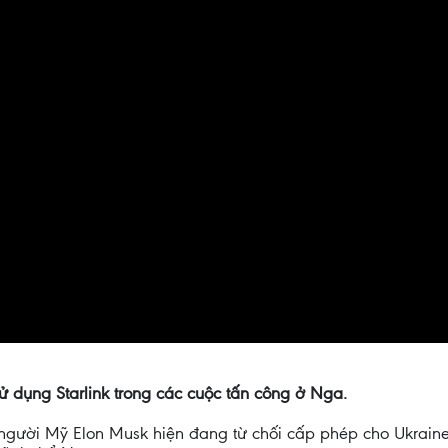
ử dụng Starlink trong các cuộc tấn công ở Nga.
ệ người Mỹ Elon Musk hiện đang từ chối cấp phép cho Ukraine