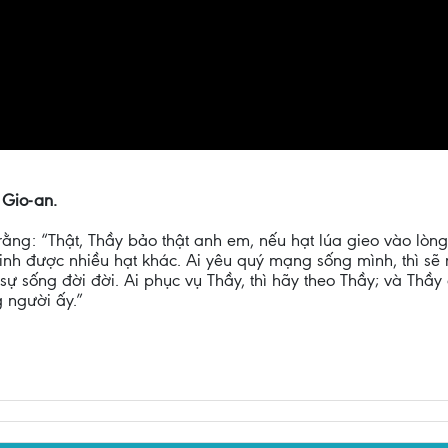
 Gio-an.
rằng: “Thật, Thầy bảo thật anh em, nếu hạt lúa gieo vào lòng 
 sinh được nhiều hạt khác. Ai yêu quý mạng sống mình, thì s
 sự sống đời đời. Ai phục vụ Thầy, thì hãy theo Thầy; và Thầ
 người ấy.”