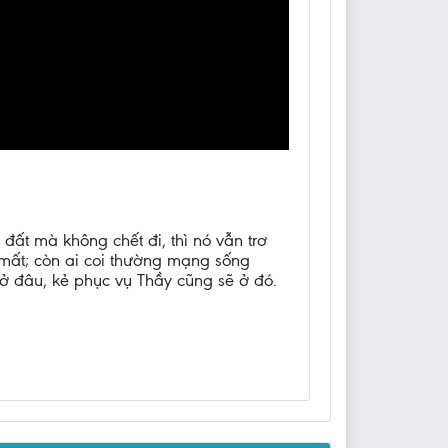
đất mà không chết đi, thì nó vẫn trơ
ẽ mất; còn ai coi thường mạng sống
y ở đâu, kẻ phục vụ Thầy cũng sẽ ở đó.