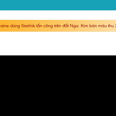
aine dùng Starlink tấn công trên đất Nga. Kim bán máu thu 