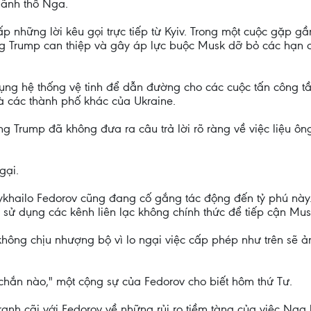
lãnh thổ Nga.
p những lời kêu gọi trực tiếp từ Kyiv. Trong một cuộc gặp g
g Trump can thiệp và gây áp lực buộc Musk dỡ bỏ các hạn c
dụng hệ thống vệ tinh để dẫn đường cho các cuộc tấn công t
 các thành phố khác của Ukraine.
ống Trump đã không đưa ra câu trả lời rõ ràng về việc liệu ô
gại.
hailo Fedorov cũng đang cố gắng tác động đến tỷ phú này. 
ã sử dụng các kênh liên lạc không chính thức để tiếp cận Musk
không chịu nhượng bộ vì lo ngại việc cấp phép như trên sẽ
 chắn nào," một cộng sự của Fedorov cho biết hôm thứ Tư.
tranh cãi với Fedorov về những rủi ro tiềm tàng của việc Ng