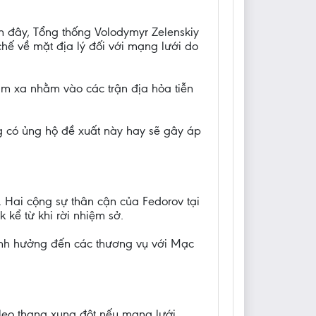
ần đây, Tổng thống Volodymyr Zelenskiy
hế về mặt địa lý đối với mạng lưới do
ầm xa nhằm vào các trận địa hỏa tiễn
ng có ủng hộ đề xuất này hay sẽ gây áp
Hai cộng sự thân cận của Fedorov tại
 kể từ khi rời nhiệm sở.
 ảnh hưởng đến các thương vụ với Mạc
a leo thang xung đột nếu mạng lưới