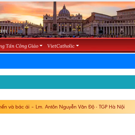
Nam
ng Tấn Công Giáo
VietCatholic
ến và bác ái – Lm. Antôn Nguyễn Văn Độ - TGP Hà Nội