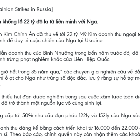
ainian Strikes in Russia]
 khổng lồ 22 tỷ đô la từ liên minh với Nga.
Kim Chính Ân đã thu về tới 22 tỷ Mỹ Kim doanh thu ngoại t
nh để duy trì cuộc chiến của Nga tại Ukraine.
 lần doanh thu của Bình Nhưỡng trong bốn năm trước đó, đã
lệnh trừng phạt nghiêm khắc của Liên Hiệp Quốc.
giờ hết trong 35 năm qua," các chuyên gia nghiên cứu về B
khí ồ ạt cho Nga như trúng số độc đắc, lưu ý rằng sự hỗ trợ
.
g thiếu hụt đạn dược nghiêm trọng sau cuộc xâm lược toàn di
đã trở thành một nguồn lực vô cùng sinh lợi.
ng cấp tới 50% nhu cầu đạn pháo 122ly và 152ly của Nga và
anh thu đáng kể bằng cách triển khai từ 16.000 đến 22.00
h sĩ. Theo báo cáo, chính quyền này còn nhận thêm các khoản