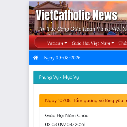
VietCatholic News
Tin Tức Công Giáo Hoàn Vũ và Việt 
Vatican
Giáo Hội Việt Nam
Thô
Ngày 09-08-2026
Phụng Vụ - Mục Vụ
Ngày 10/08: Tấm gương về lòng yêu m
Giáo Hội Năm Châu
02:03 09/08/2026