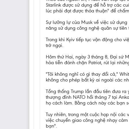
Starlink được sử dụng để hỗ trợ các c
lúc phải đạt được thỏa thuận" để chấm
Sự lưỡng lự của Musk về việc sử dụng 
năng sử dụng công nghệ quân sự tiên t
Trong khi Kyiv tiếp tục vận động cho 
trở ngại.
Hôm thứ Hai, ngày 3 tháng 8, Đại sứ 
hỏa tiễn đánh chặn Patriot, rút lại nh
"Tôi không nghĩ có gì thay đổi cả," Whit
không cho phép bất kỳ ai ngoài các nh
Tổng thống Trump lần đầu tiên đưa ra 
thượng đỉnh NATO hồi tháng 7 tại Ankar
họ cách làm. Bằng cách này các bạn sẽ
Tuy nhiên, trong một cuộc họp nội các 
việc chuyển giao công nghệ nhạy cảm n
bạn".