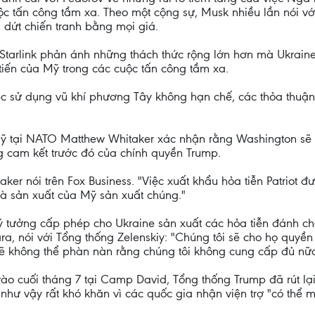
uộc tấn công tầm xa. Theo một cộng sự, Musk nhiều lần nói v
 dứt chiến tranh bằng mọi giá.
Starlink phản ánh những thách thức rộng lớn hơn mà Ukrain
iến của Mỹ trong các cuộc tấn công tầm xa.
việc sử dụng vũ khí phương Tây không hạn chế, các thỏa thuậ
Mỹ tại NATO Matthew Whitaker xác nhận rằng Washington sẽ 
ững cam kết trước đó của chính quyền Trump.
aker nói trên Fox Business. "Việc xuất khẩu hỏa tiễn Patriot đ
à sản xuất của Mỹ sản xuất chúng."
ý tưởng cấp phép cho Ukraine sản xuất các hỏa tiễn đánh ch
a, nói với Tổng thống Zelenskiy: "Chúng tôi sẽ cho họ quyền s
 không thể phàn nàn rằng chúng tôi không cung cấp đủ nữa.
vào cuối tháng 7 tại Camp David, Tổng thống Trump đã rút lạ
hư vậy rất khó khăn vì các quốc gia nhận viện trợ "có thể m