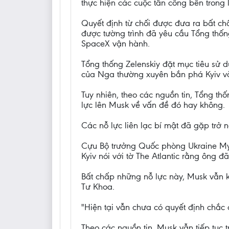
thực hiện các cuộc tấn công bên trong 
Quyết định từ chối được đưa ra bất chấ
được tường trình đã yêu cầu Tổng thốn
SpaceX vận hành.
Tổng thống Zelenskiy đặt mục tiêu sử 
của Nga thường xuyên bắn phá Kyiv và
Tuy nhiên, theo các nguồn tin, Tổng th
lực lên Musk về vấn đề đó hay không.
Các nỗ lực liên lạc bí mật đã gặp trở n
Cựu Bộ trưởng Quốc phòng Ukraine Myk
Kyiv nói với tờ The Atlantic rằng ông đ
Bất chấp những nỗ lực này, Musk vẫn 
Tư Khoa.
"Hiện tại vẫn chưa có quyết định chắc
Theo các nguồn tin, Musk vẫn tiếp tục 