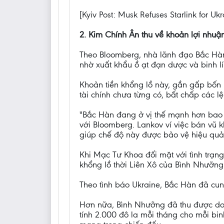
[Kyiv Post: Musk Refuses Starlink for Ukr
2. Kim Chính Ân thu về khoản lợi nhuận
Theo Bloomberg, nhà lãnh đạo Bắc Hàn 
nhờ xuất khẩu ồ ạt đạn dược và binh lí
Khoản tiền khổng lồ này, gần gấp bốn
tài chính chưa từng có, bất chấp các 
"Bắc Hàn đang ở vị thế mạnh hơn bao 
với Bloomberg. Lankov ví việc bán vũ 
giúp chế độ này được bảo vệ hiệu quả
Khi Mạc Tư Khoa đối mặt với tình trạn
khổng lồ thời Liên Xô của Bình Nhưỡng 
Theo tình báo Ukraine, Bắc Hàn đã cu
Hơn nữa, Bình Nhưỡng đã thu được do
tính 2.000 đô la mỗi tháng cho mỗi bin