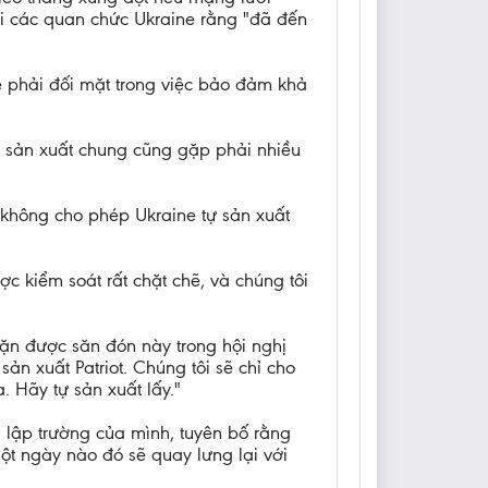
ới các quan chức Ukraine rằng "đã đến
e phải đối mặt trong việc bảo đảm khả
n sản xuất chung cũng gặp phải nhiều
không cho phép Ukraine tự sản xuất
ược kiểm soát rất chặt chẽ, và chúng tôi
ặn được săn đón này trong hội nghị
ản xuất Patriot. Chúng tôi sẽ chỉ cho
 Hãy tự sản xuất lấy."
i lập trường của mình, tuyên bố rằng
ột ngày nào đó sẽ quay lưng lại với