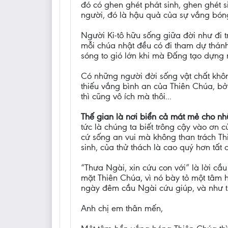
đó có ghen ghét phát sinh, ghen ghét s
người, đó là hậu quả của sự vắng bón
Người Ki-tô hữu sống giữa đời như đi t
mỗi chúa nhật đều có đi tham dự thánh 
sóng to gió lớn khi mà Đấng tạo dựng 
Có những người đời sống vật chất không
thiếu vắng bình an của Thiên Chúa, bởi
thì cũng vô ích mà thôi...
Thế gian là nơi biển cả mát mẻ cho n
tức là chúng ta biết trông cậy vào ơn 
cứ sống an vui mà không than trách Th
sinh, của thử thách là cao quý hơn tất 
“Thưa Ngài, xin cứu con với” là lời cầu
mặt Thiên Chúa, vì nó bày tỏ một tâm h
ngày đêm cầu Ngài cứu giúp, và như t
Anh chị em thân mến,