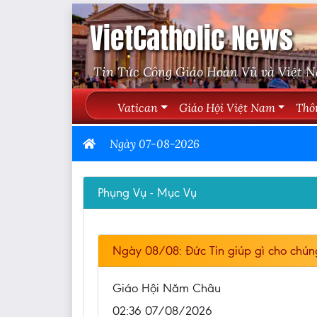
VietCatholic News
Tin Tức Công Giáo Hoàn Vũ và Việt 
Vatican
Giáo Hội Việt Nam
Thô
Ngày 07-08-2026
Phụng Vụ - Mục Vụ
Ngày 08/08: Đức Tin giúp gì cho chún
Giáo Hội Năm Châu
02:36 07/08/2026