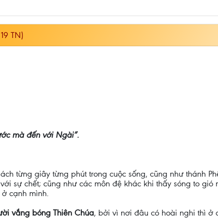
19 TN)
nước mà đến với Ngài”.
thách từng giây từng phút trong cuộc sống, cũng như thánh 
n với sự chết; cũng như các môn đệ khác khi thấy sóng to gió
 ở cạnh mình.
gười vắng bóng Thiên Chúa
, bởi vì nơi đâu có hoài nghi thì ở