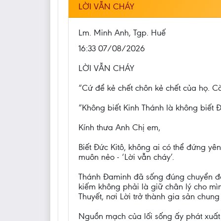
LỜI VẪN CHÁY
Lm. Minh Anh, Tgp. Huế
16:33 07/08/2026
LỜI VẪN CHÁY
“Cứ để kẻ chết chôn kẻ chết của họ. Cò
“Không biết Kinh Thánh là không biết Đ
Kính thưa Anh Chị em,
Biết Đức Kitô, không ai có thể đứng y
muôn nẻo - ‘Lời vẫn cháy’.
Thánh Đaminh đã sống đúng chuyển động
kiếm không phải là giữ chân lý cho mì
Thuyết, nơi Lời trở thành gia sản chun
Nguồn mạch của lối sống ấy phát xuất 