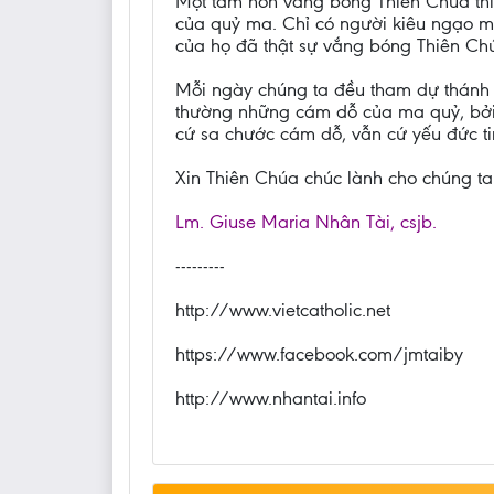
Một tâm hồn vắng bóng Thiên Chúa thì 
của quỷ ma. Chỉ có người kiêu ngạo m
của họ đã thật sự vắng bóng Thiên Chú
Mỗi ngày chúng ta đều tham dự thánh l
thường những cám dỗ của ma quỷ, bởi 
cứ sa chước cám dỗ, vẫn cứ yếu đức ti
Xin Thiên Chúa chúc lành cho chúng ta
Lm. Giuse Maria Nhân Tài, csjb.
---------
http://www.vietcatholic.net
https://www.facebook.com/jmtaiby
http://www.nhantai.info