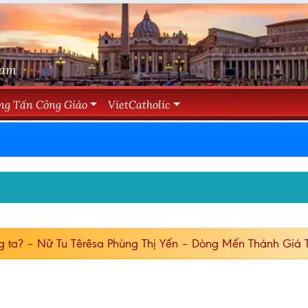
Nam
ng Tấn Công Giáo
VietCatholic
g ta? – Nữ Tu Têrêsa Phùng Thị Yến – Dòng Mến Thánh Giá 