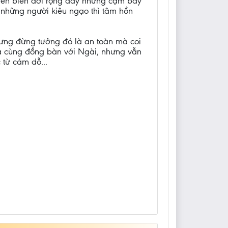
 trên biển đời rộng đầy những cạm bẩy
những người kiêu ngạo thì tâm hồn
hưng đừng tưởng đó là an toàn mà coi
à cùng đồng bàn với Ngài, nhưng vẫn
 từ cám dỗ...