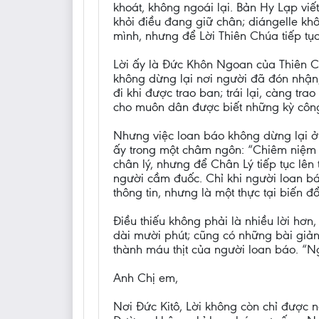
khoát, không ngoái lại. Bản Hy Lạp viế
khỏi điều đang giữ chân; diángelle khô
mình, nhưng để Lời Thiên Chúa tiếp tục
Lời ấy là Đức Khôn Ngoan của Thiên Ch
không dừng lại nơi người đã đón nhận
đi khi được trao ban; trái lại, càng t
cho muôn dân được biết những kỳ côn
Nhưng việc loan báo không dừng lại ở 
ấy trong một châm ngôn: “Chiêm niệm v
chân lý, nhưng để Chân Lý tiếp tục lên
người cầm đuốc. Chỉ khi người loan báo
thông tin, nhưng là một thực tại biến đổ
Điều thiếu không phải là nhiều lời hơn
dài mười phút; cũng có những bài giảng
thành máu thịt của người loan báo. “Ng
Anh Chị em,
Nơi Đức Kitô, Lời không còn chỉ được 