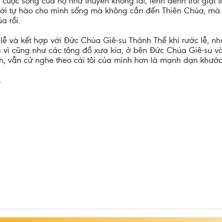
cuộc sống của họ như thuyền không lái, lênh đênh trôi giạt
ới tự hào cho mình sống mà không cần đến Thiên Chúa, mà 
a rồi.
ễ và kết hợp với Đức Chúa Giê-su Thánh Thể khi rước lễ, n
vì cũng như các tông đồ xưa kia, ở bên Đức Chúa Giê-su v
n, vẫn cứ nghe theo cái tôi của mình hơn là mạnh dạn khước
.