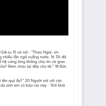
iê-su 15 và nói : “Thưa Ngài, xin
ng nhiều lần ngã xuống nước. 16 Tôi đã
 hệ cứng lòng không chịu tin và gian
ữa? Đem cháu lại đây cho tôi.” 18 Đức
i tên quỷ ấy?” 20 Người nói với các
ì dù anh em có bảo núi này : ‘Rời khỏi