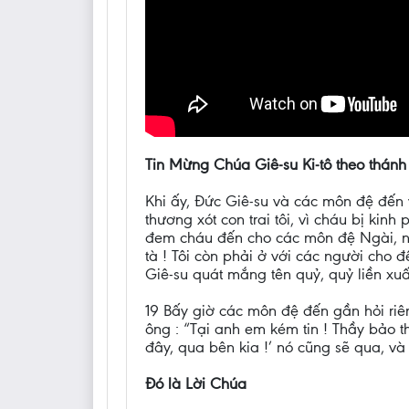
Tin Mừng Chúa Giê-su Ki-tô theo thánh
Khi ấy, Đức Giê-su và các môn đệ đến v
thương xót con trai tôi, vì cháu bị ki
đem cháu đến cho các môn đệ Ngài, nh
tà ! Tôi còn phải ở với các người cho 
Giê-su quát mắng tên quỷ, quỷ liền xuấ
19 Bấy giờ các môn đệ đến gần hỏi riên
ông : “Tại anh em kém tin ! Thầy bảo th
đây, qua bên kia !’ nó cũng sẽ qua, v
Đó là Lời Chúa