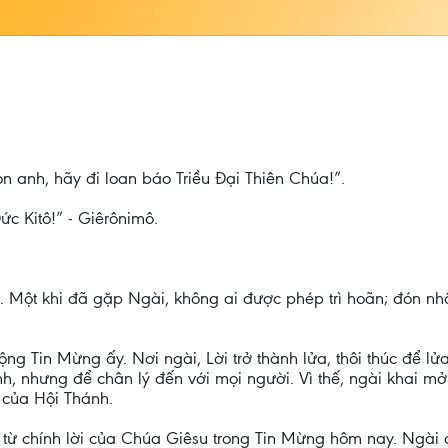
n anh, hãy đi loan báo Triều Đại Thiên Chúa!”.
ức Kitô!” - Giêrônimô.
ên. Một khi đã gặp Ngài, không ai được phép trì hoãn; đón n
 Tin Mừng ấy. Nơi ngài, Lời trở thành lửa, thôi thúc để lửa
nh, nhưng để chân lý đến với mọi người. Vì thế, ngài khai m
g của Hội Thánh.
từ chính lời của Chúa Giêsu trong Tin Mừng hôm nay. Ngài đ