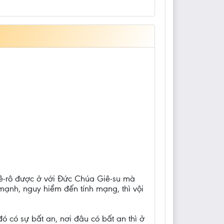
Phê-rô được ở với Đức Chúa Giê-su mà
 mạnh, nguy hiểm đến tính mạng, thì vội
 đó có sự bất an, nơi đâu có bất an thì ở