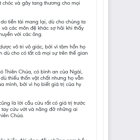
hết chóc và gây tang thương cho mọi
do tiền tài mang lại, dù cho chúng ta
, và các môn đệ khác sợ hãi khi thấy
huyền với các ông.
ược vô tri vô giác, bởi vì tâm hồn họ
dù cho có tất cả mọi sự trên thế gian
có Thiên Chúa, có bình an của Ngài,
 dù thiếu thốn vật chất nhưng họ vẫn
mình, bởi vì họ biết giá trị của hy
ng là lời cầu cứu rất có giá trị trước
ơ tay cứu vớt và nâng đỡ những ai
hiên Chúa.