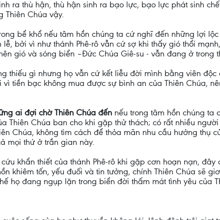
inh ra thù hận, thù hận sinh ra bạo lực, bạo lực phát sinh c
g Thiên Chúa vậy.
rong bể khổ nếu tâm hồn chúng ta cứ nghĩ đến những lợi lộc 
lễ, bởi vì như thánh Phê-rô vẫn cứ sợ khi thấy gió thổi mạnh
nên gió và sóng biển –Đức Chúa Giê-su - vẫn đang ở trong t
 thiếu gì nhưng họ vẫn cứ kết liễu đời mình bằng viên độc d
 vì tiền bạc không mua được sự bình an của Thiên Chúa, nên 
hững ai đợi chờ Thiên Chúa đến
nếu trong tâm hồn chúng ta 
của Thiên Chúa ban cho khi gặp thử thách; có rất nhiều người
iên Chúa, không tìm cách để thỏa mãn nhu cầu hưởng thụ của 
cả mọi thứ ở trần gian này.
 cứu khẩn thiết của thánh Phê-rô khi gặp cơn hoạn nạn, đây cũ
ồn khiêm tốn, yếu đuối và tin tưởng, chính Thiên Chúa sẽ gi
hế họ đang ngụp lặn trong biển đời thấm mát tình yêu của T