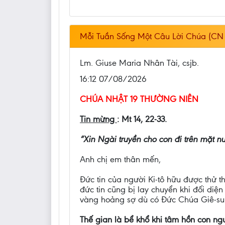
Mỗi Tuần Sống Một Câu Lời Chúa (CN 
Lm. Giuse Maria Nhân Tài, csjb.
16:12 07/08/2026
CHÚA NHẬT 19 THƯỜNG NIÊN
Tin mừng
: Mt 14, 22-33.
“Xin Ngài truyền cho con đi trên mặt 
Anh chị em thân mến,
Đức tin của người Ki-tô hữu được thử 
đức tin cũng bị lay chuyển khi đối diệ
vàng hoảng sợ dù có Đức Chúa Giê-su
Thế gian là bể khổ khi tâm hồn con n