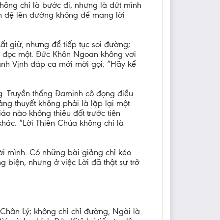
không chỉ là bước đi, nhưng là dứt mình
môn đệ lên đường không để mang lời
t giữ, nhưng để tiếp tục soi đường;
i đọc một. Đức Khôn Ngoan không vơi
Thánh Vịnh đáp ca mới mời gọi: “Hãy kể
ng. Truyền thống Đaminh cô đọng điều
ng thuyết không phải là lặp lại một
áo nào không thiêu đốt trước tiên
khác. “Lời Thiên Chúa không chỉ là
đời mình. Có những bài giảng chỉ kéo
 biện, nhưng ở việc Lời đã thật sự trở
.
 Chân Lý; không chỉ chỉ đường, Ngài là