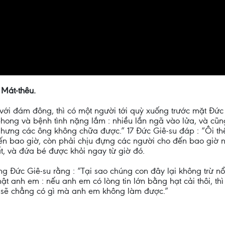
 Mát-thêu.
ới đám đông, thì có một người tới quỳ xuống trước mặt Đức G
nh phong và bệnh tình nặng lắm : nhiều lần ngã vào lửa, và cũ
ưng các ông không chữa được.” 17 Đức Giê-su đáp : “Ôi thế
đến bao giờ, còn phải chịu đựng các người cho đến bao giờ n
t, và đứa bé được khỏi ngay từ giờ đó.
g Đức Giê-su rằng : “Tại sao chúng con đây lại không trừ nổ
ật anh em : nếu anh em có lòng tin lớn bằng hạt cải thôi, th
à sẽ chẳng có gì mà anh em không làm được.”