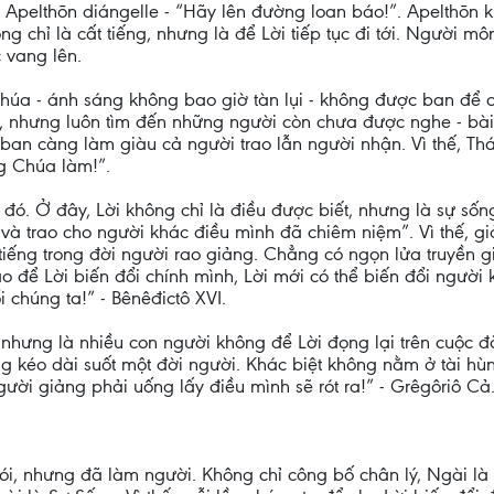
t Apelthōn diángelle - “Hãy lên đường loan báo!”. Apelthōn 
ng chỉ là cất tiếng, nhưng là để Lời tiếp tục đi tới. Người 
 vang lên.
úa - ánh sáng không bao giờ tàn lụi - không được ban để cấ
, nhưng luôn tìm đến những người còn chưa được nghe - bà
rao ban càng làm giàu cả người trao lẫn người nhận. Vì thế, 
g Chúa làm!”.
đó. Ở đây, Lời không chỉ là điều được biết, nhưng là sự số
à trao cho người khác điều mình đã chiêm niệm”. Vì thế, giả
 tiếng trong đời người rao giảng. Chẳng có ngọn lửa truyền gi
 để Lời biến đổi chính mình, Lời mới có thể biến đổi người 
i chúng ta!” - Bênêđictô XVI.
, nhưng là nhiều con người không để Lời đọng lại trên cuộc 
 kéo dài suốt một đời người. Khác biệt không nằm ở tài hùng
ười giảng phải uống lấy điều mình sẽ rót ra!” - Grêgôriô Cả
nói, nhưng đã làm người. Không chỉ công bố chân lý, Ngài là