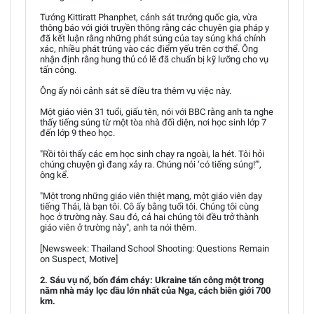
Tướng Kittiratt Phanphet, cảnh sát trưởng quốc gia, vừa
thông báo với giới truyền thông rằng các chuyên gia pháp y
đã kết luận rằng những phát súng của tay súng khá chính
xác, nhiều phát trúng vào các điểm yếu trên cơ thể. Ông
nhận định rằng hung thủ có lẽ đã chuẩn bị kỹ lưỡng cho vụ
tấn công.
Ông ấy nói cảnh sát sẽ điều tra thêm vụ việc này.
Một giáo viên 31 tuổi, giấu tên, nói với BBC rằng anh ta nghe
thấy tiếng súng từ một tòa nhà đối diện, nơi học sinh lớp 7
đến lớp 9 theo học.
"Rồi tôi thấy các em học sinh chạy ra ngoài, la hét. Tôi hỏi
chúng chuyện gì đang xảy ra. Chúng nói ‘có tiếng súng!’",
ông kể.
"Một trong những giáo viên thiệt mạng, một giáo viên dạy
tiếng Thái, là bạn tôi. Cô ấy bằng tuổi tôi. Chúng tôi cùng
học ở trường này. Sau đó, cả hai chúng tôi đều trở thành
giáo viên ở trường này", anh ta nói thêm.
[Newsweek: Thailand School Shooting: Questions Remain
on Suspect, Motive]
2. Sáu vụ nổ, bốn đám cháy: Ukraine tấn công một trong
năm nhà máy lọc dầu lớn nhất của Nga, cách biên giới 700
km.