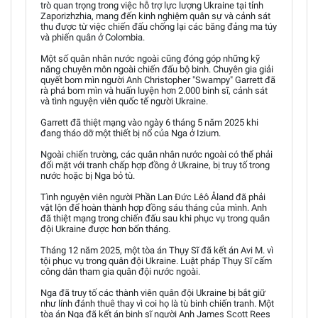
trò quan trọng trong việc hỗ trợ lực lượng Ukraine tại tỉnh
Zaporizhzhia, mang đến kinh nghiệm quân sự và cảnh sát
thu được từ việc chiến đấu chống lại các băng đảng ma túy
và phiến quân ở Colombia.
Một số quân nhân nước ngoài cũng đóng góp những kỹ
năng chuyên môn ngoài chiến đấu bộ binh. Chuyên gia giải
quyết bom mìn người Anh Christopher "Swampy" Garrett đã
rà phá bom mìn và huấn luyện hơn 2.000 binh sĩ, cảnh sát
và tình nguyện viên quốc tế người Ukraine.
Garrett đã thiệt mạng vào ngày 6 tháng 5 năm 2025 khi
đang tháo dỡ một thiết bị nổ của Nga ở Izium.
Ngoài chiến trường, các quân nhân nước ngoài có thể phải
đối mặt với tranh chấp hợp đồng ở Ukraine, bị truy tố trong
nước hoặc bị Nga bỏ tù.
Tình nguyện viên người Phần Lan Đức Lêô Åland đã phải
vật lộn để hoàn thành hợp đồng sáu tháng của mình. Anh
đã thiệt mạng trong chiến đấu sau khi phục vụ trong quân
đội Ukraine được hơn bốn tháng.
Tháng 12 năm 2025, một tòa án Thụy Sĩ đã kết án Avi M. vì
tội phục vụ trong quân đội Ukraine. Luật pháp Thụy Sĩ cấm
công dân tham gia quân đội nước ngoài.
Nga đã truy tố các thành viên quân đội Ukraine bị bắt giữ
như lính đánh thuê thay vì coi họ là tù binh chiến tranh. Một
tòa án Nga đã kết án binh sĩ người Anh James Scott Rees