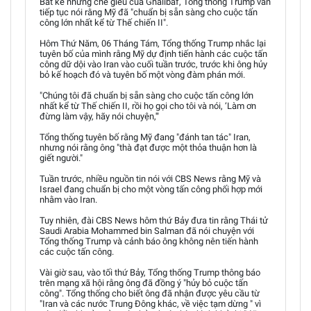
Bất kể những chế giễu của Ghalibaf, Tổng thống Trump vẫn
tiếp tục nói rằng Mỹ đã "chuẩn bị sẵn sàng cho cuộc tấn
công lớn nhất kể từ Thế chiến II".
Hôm Thứ Năm, 06 Tháng Tám, Tổng thống Trump nhắc lại
tuyên bố của mình rằng Mỹ dự định tiến hành các cuộc tấn
công dữ dội vào Iran vào cuối tuần trước, trước khi ông hủy
bỏ kế hoạch đó và tuyên bố một vòng đàm phán mới.
"Chúng tôi đã chuẩn bị sẵn sàng cho cuộc tấn công lớn
nhất kể từ Thế chiến II, rồi họ gọi cho tôi và nói, ‘Làm ơn
đừng làm vậy, hãy nói chuyện,'"
Tổng thống tuyên bố rằng Mỹ đang "đánh tan tác" Iran,
nhưng nói rằng ông "thà đạt được một thỏa thuận hơn là
giết người."
Tuần trước, nhiều nguồn tin nói với CBS News rằng Mỹ và
Israel đang chuẩn bị cho một vòng tấn công phối hợp mới
nhằm vào Iran.
Tuy nhiên, đài CBS News hôm thứ Bảy đưa tin rằng Thái tử
Saudi Arabia Mohammed bin Salman đã nói chuyện với
Tổng thống Trump và cảnh báo ông không nên tiến hành
các cuộc tấn công.
Vài giờ sau, vào tối thứ Bảy, Tổng thống Trump thông báo
trên mạng xã hội rằng ông đã đồng ý "hủy bỏ cuộc tấn
công". Tổng thống cho biết ông đã nhận được yêu cầu từ
"Iran và các nước Trung Đông khác, về việc tạm dừng " vì