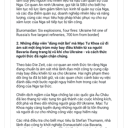
làm suy yếu nguồn thu nhiên liệu và hậu cần quân sự của
Nga. Cơ quan An ninh Ukraine, gọi tắt là SBU cho biết họ
liên tục nỗ lực làm giảm tiềm lực kinh tế quân sự của Nga,
và các địa điểm quân sự, doanh nghiệp nhiên liệu và năng
lượng, cùng các mục tiêu hợp pháp khác phục vụ cho sự
xâm lược của Nga sẽ tiếp tục bị tấn công.
[Euromaidan: Six explosions, four fires: Ukraine hit one of
Russia’s five largest refineries, 700 km from border]
2. Những điệp viên "dùng một lần" mà Mạc Tư Khoa cử đi
ám sát một ông trùm máy bay điều khiển từ xa người
Bavaria đang trang bị vũ khí cho Ukraine - và cách thức
người Đức đã ngăn chặn chúng.
Theo báo Die Zeit, các cơ quan an ninh Đức tin rằng Nga
đang chuẩn bị ám sát nhà lãnh đạo một công ty cung cấp
máy bay điều khiển từ xa cho Ukraine. Hai nghi phạm theo
dõi ông ta đã bị bắt giữ, và các quan chức cảnh báo vụ việc
đánh dấu một bước ngoặt nguy hiểm hơn trong các hoạt
động của Nga tại Đức.
Chiến dịch ngầm của Nga chống lại các quốc gia Âu Châu
đã leo thang từ việc tung tin giả thành các cuộc không kích,
đốt phá và theo dõi những người giúp đỡ Ukraine. Mạc Tư
Khoa ngày càng tuyển dụng những người dễ bị tổn thương
và người di cư cho những công việc nguy hiểm này.
Các nhà điều tra cho biết mục tiêu là Stefan Thumann, nhà
lãnh đạo công ty khởi nghiệp Donaustahl của Bavaria,