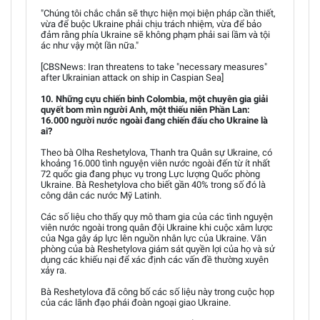
"Chúng tôi chắc chắn sẽ thực hiện mọi biện pháp cần thiết,
vừa để buộc Ukraine phải chịu trách nhiệm, vừa để bảo
đảm rằng phía Ukraine sẽ không phạm phải sai lầm và tội
ác như vậy một lần nữa."
[CBSNews: Iran threatens to take "necessary measures"
after Ukrainian attack on ship in Caspian Sea]
10. Những cựu chiến binh Colombia, một chuyên gia giải
quyết bom mìn người Anh, một thiếu niên Phần Lan:
16.000 người nước ngoài đang chiến đấu cho Ukraine là
ai?
Theo bà Olha Reshetylova, Thanh tra Quân sự Ukraine, có
khoảng 16.000 tình nguyện viên nước ngoài đến từ ít nhất
72 quốc gia đang phục vụ trong Lực lượng Quốc phòng
Ukraine. Bà Reshetylova cho biết gần 40% trong số đó là
công dân các nước Mỹ Latinh.
Các số liệu cho thấy quy mô tham gia của các tình nguyện
viên nước ngoài trong quân đội Ukraine khi cuộc xâm lược
của Nga gây áp lực lên nguồn nhân lực của Ukraine. Văn
phòng của bà Reshetylova giám sát quyền lợi của họ và sử
dụng các khiếu nại để xác định các vấn đề thường xuyên
xảy ra.
Bà Reshetylova đã công bố các số liệu này trong cuộc họp
của các lãnh đạo phái đoàn ngoại giao Ukraine.