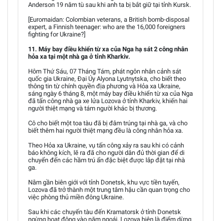
Anderson 19 năm tù sau khi anh ta bị bắt giữ tại tỉnh Kursk.
[Euromaidan: Colombian veterans, a British bomb-disposal
expert, a Finnish teenager: who are the 16,000 foreigners
fighting for Ukraine?]
11. Máy bay điều khiển từ xa của Nga hạ sát 2 công nhân
hỏa xa tại một nhà ga ở tỉnh Kharkiv.
Hôm Thứ Sáu, 07 Tháng Tám, phát ngôn nhân cảnh sát
quốc gia Ukraine, Đại Úy Alyona Lyutnytska, cho biết theo
thông tin từ chính quyền địa phương và Hỏa xa Ukraine,
sáng ngày 6 tháng 8, một máy bay điều khiển từ xa của Nga
đã tấn công nhà ga xe lửa Lozova ở tỉnh Kharkiv, khiến hai
người thiệt mạng và tám người khác bị thương.
Cô cho biết một toa tàu đã bị đâm trúng tại nhà ga, và cho
biết thêm hai người thiệt mạng đều là công nhân hỏa xa.
Theo Hỏa xa Ukraine, vụ tấn công xảy ra sau khi có cảnh
báo không kích, lẽ ra đã cho người dân đủ thời gian để di
chuyển đến các hầm trú ẩn đặc biệt được lắp đặt tại nhà
ga.
Nằm gần biên giới với tỉnh Donetsk, khu vực tiền tuyến,
Lozova đã trở thành một trung tâm hậu cần quan trọng cho
việc phòng thủ miền đông Ukraine.
Sau khi các chuyến tàu đến Kramatorsk ở tỉnh Donetsk
ngừng hoạt động vào năm ngoái, Lozova hiện là điểm dừng