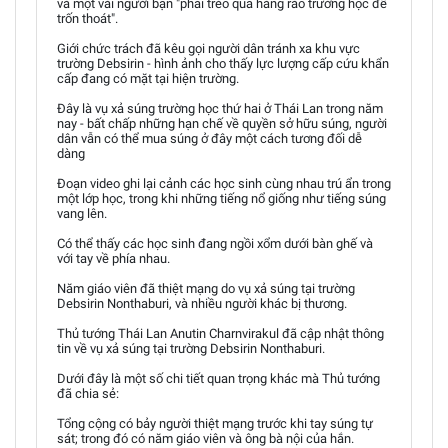
và một vài người bạn "phải trèo qua hàng rào trường học để
trốn thoát".
Giới chức trách đã kêu gọi người dân tránh xa khu vực
trường Debsirin - hình ảnh cho thấy lực lượng cấp cứu khẩn
cấp đang có mặt tại hiện trường.
Đây là vụ xả súng trường học thứ hai ở Thái Lan trong năm
nay - bất chấp những hạn chế về quyền sở hữu súng, người
dân vẫn có thể mua súng ở đây một cách tương đối dễ
dàng
Đoạn video ghi lại cảnh các học sinh cùng nhau trú ẩn trong
một lớp học, trong khi những tiếng nổ giống như tiếng súng
vang lên.
Có thể thấy các học sinh đang ngồi xổm dưới bàn ghế và
với tay về phía nhau.
Năm giáo viên đã thiệt mạng do vụ xả súng tại trường
Debsirin Nonthaburi, và nhiều người khác bị thương.
Thủ tướng Thái Lan Anutin Charnvirakul đã cập nhật thông
tin về vụ xả súng tại trường Debsirin Nonthaburi.
Dưới đây là một số chi tiết quan trọng khác mà Thủ tướng
đã chia sẻ:
Tổng cộng có bảy người thiệt mạng trước khi tay súng tự
sát; trong đó có năm giáo viên và ông bà nội của hắn.