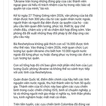
"Ukraine trân trọng những đóng góp của các thành viên
ngoại giao và hiểu rõ trách nhiệm của họ trong việc bảo vệ
quyền lợi của mình," bà nói.
Kể từ ngày 27 Tháng Giêng năm 2026, văn phòng của bà đã
nhận được hơn 300 yêu cầu từ các quân nhân nước ngoài,
người thân và người đại diện được ủy quyền của họ - các
yêu cầu liên quan đến lương, phúc lợi, thiết bị, quy chế
chiến đấu, chăm sóc y tế và chấm dứt hợp đồng sớm. Văn
phòng đã đề xuất những thay đổi pháp lý để đáp ứng các
yêu cầu này.
Bà Reshetylova không giải thích con số 16.000 được tính
như thế nào. Vào tháng 2 năm 2026, một quan chức Lực
lượng lục quân Ukraine cho biết hơn 10.000 người nước
ngoài đã từng phục vụ hoặc đang phục vụ trong các đơn vị
Lực lượng lục quân.
Con số tổng hợp đó chỉ bao gồm một phần nhỏ hơn của Lực
lượng Quốc phòng Ukraine và không thể so sánh trực tiếp
với ước tính của Reshetylova.
Quân đoàn Quốc tế, điểm đến chính của hầu hết các tình
nguyện viên nước ngoài, thu hút thành viên từ hơn 50 quốc
gia. Thành viên của tổ chức này bao gồm các cựu chiến
binh trong cuộc chiến chống ISIS, binh sĩ chuyên nghiệp, y
tá và những người mới gia nhập vì nghĩa vụ, tinh thần phiêu
lưu, kinh nghiệm hoặc mất mát cá nhân.
Trên tiền tuyến, các cựu chiến binh Colombia đã đóng vai