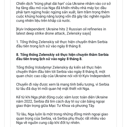
Chiến dịch "trừng phạt dài hạn" của Ukraine nhằm vào cơ sở
hạ tầng dầu mỏ của Nga đã khiến nhiều nhà máy lọc dầu
phải tạm ngừng hoặc ngừng sản xuất, làm trầm trọng thêm
cuộc khủng hoảng năng lượng vốn đã gây tắc nghẽn nguồn
cung nhiên liệu trên khắp cả nước.
[Kyiv Independent: Ukraine hits 2 Russian oil refineries in
latest deep strike drone attack, Zelensky says]
1. Tổng thống Zelenskiy sẽ thực hiện chuyến thăm Serbia
đầu tiên trong lịch sử vào ngày 8 tháng 8.
8. Tổng thống Zelenskiy sẽ thực hiện chuyến thăm Serbia
đầu tiên trong lịch sử vào ngày 8 tháng 8.
Tổng thống Volodymyr Zelenskiy dự kiến sẽ thực hiện
chuyến thăm đầu tiên tới Serbia vào ngày 8 tháng 8, một
quan chức cao cấp của Ukraine nói với tờ Kyiv Independent.
Chuyến đi này được xem là mang tính biểu tượng, vì Serbia
từ lâu đã duy trì mối quan hệ mật thiết với Nga.
Kể từ khi Nga phát động cuộc xâm lược toàn diện Ukraine
năm 2022, Serbia đã tìm cách duy trì sự cân bằng ngoại
giao thận trọng giữa Mạc Tư Khoa và phương Tây.
Từ lâu, Nga luôn là một trong những đồng minh ngoại giao
quan trọng của Serbia, và Serbia phụ thuộc rất nhiều vào
Nga về nguồn cung cấp khí đốt tự nhiên.