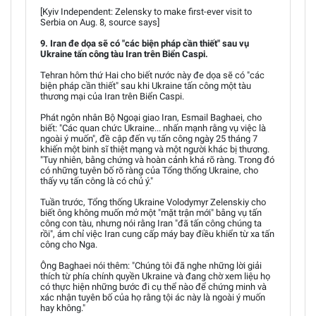
[Kyiv Independent: Zelensky to make first-ever visit to
Serbia on Aug. 8, source says]
9. Iran đe dọa sẽ có "các biện pháp cần thiết" sau vụ
Ukraine tấn công tàu Iran trên Biển Caspi.
Tehran hôm thứ Hai cho biết nước này đe dọa sẽ có "các
biện pháp cần thiết" sau khi Ukraine tấn công một tàu
thương mại của Iran trên Biển Caspi.
Phát ngôn nhân Bộ Ngoại giao Iran, Esmail Baghaei, cho
biết: "Các quan chức Ukraine... nhấn mạnh rằng vụ việc là
ngoài ý muốn", đề cập đến vụ tấn công ngày 25 tháng 7
khiến một binh sĩ thiệt mạng và một người khác bị thương.
"Tuy nhiên, bằng chứng và hoàn cảnh khá rõ ràng. Trong đó
có những tuyên bố rõ ràng của Tổng thống Ukraine, cho
thấy vụ tấn công là có chủ ý."
Tuần trước, Tổng thống Ukraine Volodymyr Zelenskiy cho
biết ông không muốn mở một "mặt trận mới" bằng vụ tấn
công con tàu, nhưng nói rằng Iran "đã tấn công chúng ta
rồi", ám chỉ việc Iran cung cấp máy bay điều khiển từ xa tấn
công cho Nga.
Ông Baghaei nói thêm: "Chúng tôi đã nghe những lời giải
thích từ phía chính quyền Ukraine và đang chờ xem liệu họ
có thực hiện những bước đi cụ thể nào để chứng minh và
xác nhận tuyên bố của họ rằng tội ác này là ngoài ý muốn
hay không."