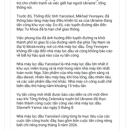
trợ cho chiến tranh và việc giết hại người Ukraine", tổng
thống nói.
Trước đó, Thống đốc tỉnh Yaroslavl, Mikhail Yevrayev, đã
thông báo rằng máy bay điều khiển từ xa của Ukraine đang
tấn công khu vực này. Do đó, các tuyến đường dẫn đến
Mạc Tư Khoa đã bị hạn chế giao thông.
Việc phong tỏa đã ảnh hưởng đến tuyến đường ra khỏi
thành phố từ giao lộ của đường vành đai phía Tây Nam và
đại lộ Moskovsky, nơi có nhà máy lọc dầu. Ông Yevrayev
không đề cập đến nhà máy lọc dầu và cũng không báo cáo
về bất kỳ hậu quả nào của vụ tấn công.
Nhà máy lọc dầu Yaroslavl là nhà máy lọc dầu lớn nhất ở
khu vực miền trung và là một trong năm nhà máy lớn nhất
toàn nước Nga. Sản phẩm của nhà máy bao gồm xăng và
dầu diesel, nhiên liệu máy bay, khí hóa lỏng, dầu nhiên liệu
và các sản phẩm dầu mỏ khác. Nhà máy có công suất chế
biến dầu thô hàng năm khoảng 15 triệu tấn.
Vụ tấn công mới nhất được báo cáo diễn ra chỉ một đêm
sau khi Tổng thống Zelenskiy tuyên bố Ukraine đã thực
hiện thành công cuộc tấn công vào nhà máy lọc dầu
Slavneft-Yanos vào ngày 5 tháng 8.
Nhà máy lọc dầu Yaroslavl cũng từng là mục tiêu của các
cuộc tấn công trước đây, bao gồm bốn cuộc tấn công riêng
biệt chỉ riêng trong tháng 5 năm 2026.