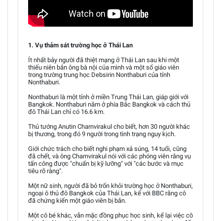
1. Vụ thảm sát trường học ở Thái Lan
Ít nhất bảy người đã thiệt mạng ở Thái Lan sau khi một
thiếu niên bắn ông bà nội của mình và một số giáo viên
trong trường trung học Debsirin Nonthaburi của tỉnh
Nonthaburi.
Nonthaburi là một tỉnh ở miền Trung Thái Lan, giáp giới với
Bangkok. Nonthaburi nằm ở phía Bắc Bangkok và cách thủ
đô Thái Lan chỉ có 16.6 km.
Thủ tướng Anutin Charnvirakul cho biết, hơn 30 người khác
bị thương, trong đó 9 người trong tình trạng nguy kịch.
Giới chức trách cho biết nghi phạm xả súng, 14 tuổi, cũng
đã chết, và ông Charnvirakul nói với các phóng viên rằng vụ
tấn công được "chuẩn bị kỹ lưỡng" với "các bước và mục
tiêu rõ ràng".
Một nữ sinh, người đã bỏ trốn khỏi trường học ở Nonthaburi,
ngoại ô thủ đô Bangkok của Thái Lan, kể với BBC rằng cô
đã chứng kiến một giáo viên bị bắn.
Một cô bé khác, vẫn mặc đồng phục học sinh, kể lại việc cô