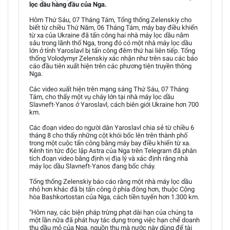
lọc dầu hàng đầu của Nga.
Hôm Thứ Sáu, 07 Tháng Tám, Tổng thống Zelenskiy cho
biết từ chiều Thứ Năm, 06 Tháng Tám, máy bay điều khiển
từ xa của Ukraine đã tấn công hai nhà máy lọc dầu nằm
sâu trong lãnh thổ Nga, trong đó có một nhà máy lọc dầu
lớn ở tỉnh Yaroslavl bị tấn công đêm thứ hai liên tiếp. Tổng
thống Volodymyr Zelenskiy xác nhận như trên sau các báo
cáo đầu tiên xuất hiện trên các phương tiện truyền thông
Nga.
Các video xuất hiện trên mạng sáng Thứ Sáu, 07 Tháng
Tám, cho thấy một vụ cháy lớn tại nhà máy lọc dầu
Slavneft-Yanos ở Yaroslavl, cách biên giới Ukraine hơn 700
km.
Các đoạn video do người dân Yaroslavl chia sẻ từ chiều 6
tháng 8 cho thấy những cột khói bốc lên trên thành phố
trong một cuộc tấn công bằng máy bay điều khiển từ xa.
Kênh tin tức độc lập Astra của Nga trên Telegram đã phân
tích đoạn video bằng định vị địa lý và xác định rằng nhà
máy lọc dầu Slavneft-Yanos đang bốc cháy.
Tổng thống Zelenskiy báo cáo rằng một nhà máy lọc dầu
nhỏ hơn khác đã bị tấn công ở phía đông hơn, thuộc Cộng
hòa Bashkortostan của Nga, cách tiền tuyến hơn 1.300 km.
"Hôm nay, các biện pháp trừng phạt dài hạn của chúng ta
một lần nữa đã phát huy tác dụng trong việc hạn chế doanh
thu dầu mỏ của Nga, nguồn thu mà nước này dùng để tài