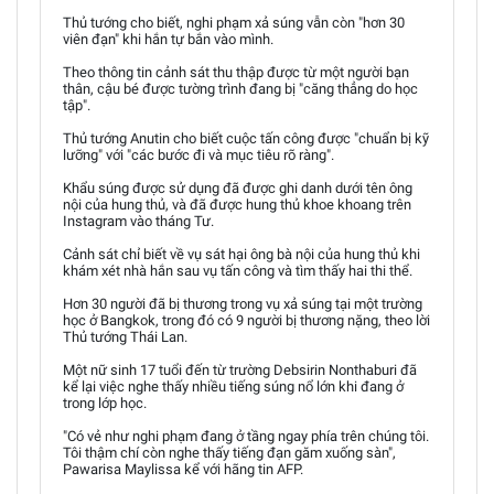
Thủ tướng cho biết, nghi phạm xả súng vẫn còn "hơn 30
viên đạn" khi hắn tự bắn vào mình.
Theo thông tin cảnh sát thu thập được từ một người bạn
thân, cậu bé được tường trình đang bị "căng thẳng do học
tập".
Thủ tướng Anutin cho biết cuộc tấn công được "chuẩn bị kỹ
lưỡng" với "các bước đi và mục tiêu rõ ràng".
Khẩu súng được sử dụng đã được ghi danh dưới tên ông
nội của hung thủ, và đã được hung thủ khoe khoang trên
Instagram vào tháng Tư.
Cảnh sát chỉ biết về vụ sát hại ông bà nội của hung thủ khi
khám xét nhà hắn sau vụ tấn công và tìm thấy hai thi thể.
Hơn 30 người đã bị thương trong vụ xả súng tại một trường
học ở Bangkok, trong đó có 9 người bị thương nặng, theo lời
Thủ tướng Thái Lan.
Một nữ sinh 17 tuổi đến từ trường Debsirin Nonthaburi đã
kể lại việc nghe thấy nhiều tiếng súng nổ lớn khi đang ở
trong lớp học.
"Có vẻ như nghi phạm đang ở tầng ngay phía trên chúng tôi.
Tôi thậm chí còn nghe thấy tiếng đạn găm xuống sàn",
Pawarisa Maylissa kể với hãng tin AFP.