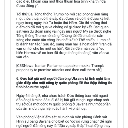
các điều khoản của một thỏa thuận hòa bình khả thi "đã
được đồng ý".
Tối thứ Ba, Tổng thống Trump nói với các phóng viên rằng
một thỏa thuận có thể sắp đạt được và có thể được ký kết
ngay trong ngày thứ Tư hoặc thứ Năm. Giờ thì những thời
điểm đó đã trôi qua và chẳng có gì được ký kết. Các quan
sát viên dự đoán rằng vài ngày nữa người Mỹ sẽ được nghe
Tổng thống Trump nói rằng "Chúng tôi đã chuẩn bị sẵn
sàng cho cuộc tấn công lớn nhất kể từ Thế chiến II. Iran sẽ
bị đánh tan tác." Sau đó, sang màn hai là hoạt cảnh "Iran đã
van xin tôi cho họ một cơ hội". Rồi thì đến màn ba là "eo
biển Hormuz về cơ bản đã được thông thoáng", vân vân và
vân vân.
[CBSNews: Iranian Parliament speaker mocks Trump's
propensity to promise attacks and then call them off]
6. Đức bắt giữ một người đàn ông Ukraine bị tình nghi làm
gián điệp cho một công ty quốc phòng để thu thập thông tin
tình báo nước ngoài.
Ngày 6 tháng 8, nhà chức trách Đức thông báo một người
đàn ông Ukraine 33 tuổi đã bị bắt giữ vì nghi ngờ chụp ảnh
trụ sở của một công ty quốc phòng ở Bavaria như một phần
của âm mưu thực hiện các hành vi phá hoại.
Văn phòng Viện Kiểm sát Munich và Văn phòng Cảnh sát
Hình sự bang Bavaria cho biết có "cơ sở vững chắc" để nghi
ngờ người đàn ông này là "đặc vụ cấp thấp" hoạt động thay