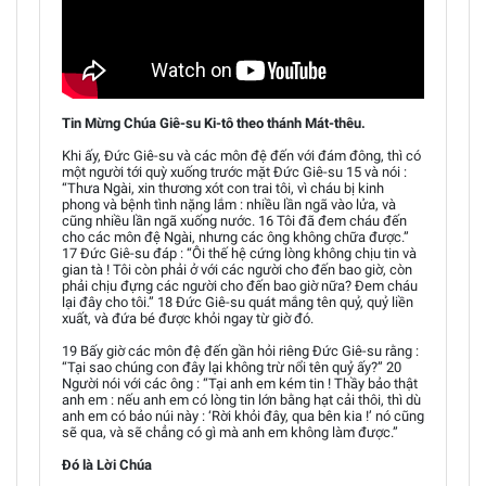
Tin Mừng Chúa Giê-su Ki-tô theo thánh Mát-thêu.
Khi ấy, Đức Giê-su và các môn đệ đến với đám đông, thì có
một người tới quỳ xuống trước mặt Đức Giê-su 15 và nói :
“Thưa Ngài, xin thương xót con trai tôi, vì cháu bị kinh
phong và bệnh tình nặng lắm : nhiều lần ngã vào lửa, và
cũng nhiều lần ngã xuống nước. 16 Tôi đã đem cháu đến
cho các môn đệ Ngài, nhưng các ông không chữa được.”
17 Đức Giê-su đáp : “Ôi thế hệ cứng lòng không chịu tin và
gian tà ! Tôi còn phải ở với các người cho đến bao giờ, còn
phải chịu đựng các người cho đến bao giờ nữa? Đem cháu
lại đây cho tôi.” 18 Đức Giê-su quát mắng tên quỷ, quỷ liền
xuất, và đứa bé được khỏi ngay từ giờ đó.
19 Bấy giờ các môn đệ đến gần hỏi riêng Đức Giê-su rằng :
“Tại sao chúng con đây lại không trừ nổi tên quỷ ấy?” 20
Người nói với các ông : “Tại anh em kém tin ! Thầy bảo thật
anh em : nếu anh em có lòng tin lớn bằng hạt cải thôi, thì dù
anh em có bảo núi này : ‘Rời khỏi đây, qua bên kia !’ nó cũng
sẽ qua, và sẽ chẳng có gì mà anh em không làm được.”
Đó là Lời Chúa