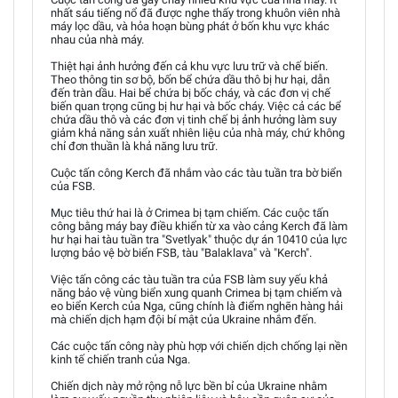
nhất sáu tiếng nổ đã được nghe thấy trong khuôn viên nhà
máy lọc dầu, và hỏa hoạn bùng phát ở bốn khu vực khác
nhau của nhà máy.
Thiệt hại ảnh hưởng đến cả khu vực lưu trữ và chế biến.
Theo thông tin sơ bộ, bốn bể chứa dầu thô bị hư hại, dẫn
đến tràn dầu. Hai bể chứa bị bốc cháy, và các đơn vị chế
biến quan trọng cũng bị hư hại và bốc cháy. Việc cả các bể
chứa dầu thô và các đơn vị tinh chế bị ảnh hưởng làm suy
giảm khả năng sản xuất nhiên liệu của nhà máy, chứ không
chỉ đơn thuần là khả năng lưu trữ.
Cuộc tấn công Kerch đã nhắm vào các tàu tuần tra bờ biển
của FSB.
Mục tiêu thứ hai là ở Crimea bị tạm chiếm. Các cuộc tấn
công bằng máy bay điều khiển từ xa vào cảng Kerch đã làm
hư hại hai tàu tuần tra "Svetlyak" thuộc dự án 10410 của lực
lượng bảo vệ bờ biển FSB, tàu "Balaklava" và "Kerch".
Việc tấn công các tàu tuần tra của FSB làm suy yếu khả
năng bảo vệ vùng biển xung quanh Crimea bị tạm chiếm và
eo biển Kerch của Nga, cũng chính là điểm nghẽn hàng hải
mà chiến dịch hạm đội bí mật của Ukraine nhắm đến.
Các cuộc tấn công này phù hợp với chiến dịch chống lại nền
kinh tế chiến tranh của Nga.
Chiến dịch này mở rộng nỗ lực bền bỉ của Ukraine nhằm