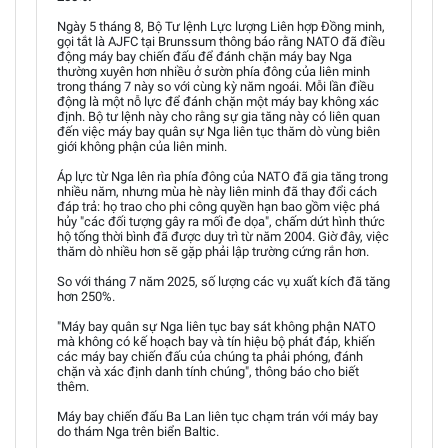
Ngày 5 tháng 8, Bộ Tư lệnh Lực lượng Liên hợp Đồng minh,
gọi tắt là AJFC tại Brunssum thông báo rằng NATO đã điều
động máy bay chiến đấu để đánh chặn máy bay Nga
thường xuyên hơn nhiều ở sườn phía đông của liên minh
trong tháng 7 này so với cùng kỳ năm ngoái. Mỗi lần điều
động là một nỗ lực để đánh chặn một máy bay không xác
định. Bộ tư lệnh này cho rằng sự gia tăng này có liên quan
đến việc máy bay quân sự Nga liên tục thăm dò vùng biên
giới không phận của liên minh.
Áp lực từ Nga lên rìa phía đông của NATO đã gia tăng trong
nhiều năm, nhưng mùa hè này liên minh đã thay đổi cách
đáp trả: họ trao cho phi công quyền hạn bao gồm việc phá
hủy "các đối tượng gây ra mối đe dọa", chấm dứt hình thức
hộ tống thời bình đã được duy trì từ năm 2004. Giờ đây, việc
thăm dò nhiều hơn sẽ gặp phải lập trường cứng rắn hơn.
So với tháng 7 năm 2025, số lượng các vụ xuất kích đã tăng
hơn 250%.
"Máy bay quân sự Nga liên tục bay sát không phận NATO
mà không có kế hoạch bay và tín hiệu bộ phát đáp, khiến
các máy bay chiến đấu của chúng ta phải phóng, đánh
chặn và xác định danh tính chúng", thông báo cho biết
thêm.
Máy bay chiến đấu Ba Lan liên tục chạm trán với máy bay
do thám Nga trên biển Baltic.