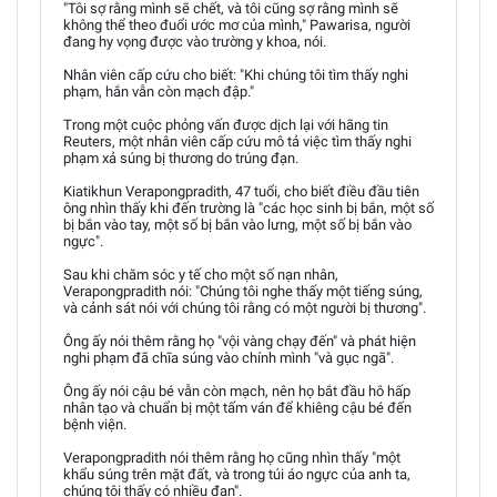
"Tôi sợ rằng mình sẽ chết, và tôi cũng sợ rằng mình sẽ
không thể theo đuổi ước mơ của mình," Pawarisa, người
đang hy vọng được vào trường y khoa, nói.
Nhân viên cấp cứu cho biết: "Khi chúng tôi tìm thấy nghi
phạm, hắn vẫn còn mạch đập."
Trong một cuộc phỏng vấn được dịch lại với hãng tin
Reuters, một nhân viên cấp cứu mô tả việc tìm thấy nghi
phạm xả súng bị thương do trúng đạn.
Kiatikhun Verapongpradith, 47 tuổi, cho biết điều đầu tiên
ông nhìn thấy khi đến trường là "các học sinh bị bắn, một số
bị bắn vào tay, một số bị bắn vào lưng, một số bị bắn vào
ngực".
Sau khi chăm sóc y tế cho một số nạn nhân,
Verapongpradith nói: "Chúng tôi nghe thấy một tiếng súng,
và cảnh sát nói với chúng tôi rằng có một người bị thương".
Ông ấy nói thêm rằng họ "vội vàng chạy đến" và phát hiện
nghi phạm đã chĩa súng vào chính mình "và gục ngã".
Ông ấy nói cậu bé vẫn còn mạch, nên họ bắt đầu hô hấp
nhân tạo và chuẩn bị một tấm ván để khiêng cậu bé đến
bệnh viện.
Verapongpradith nói thêm rằng họ cũng nhìn thấy "một
khẩu súng trên mặt đất, và trong túi áo ngực của anh ta,
chúng tôi thấy có nhiều đạn".