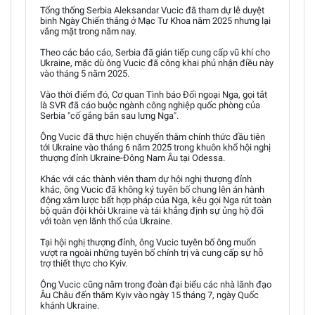
Tổng thống Serbia Aleksandar Vucic đã tham dự lễ duyệt
binh Ngày Chiến thắng ở Mạc Tư Khoa năm 2025 nhưng lại
vắng mặt trong năm nay.
Theo các báo cáo, Serbia đã gián tiếp cung cấp vũ khí cho
Ukraine, mặc dù ông Vucic đã công khai phủ nhận điều này
vào tháng 5 năm 2025.
Vào thời điểm đó, Cơ quan Tình báo Đối ngoại Nga, gọi tắt
là SVR đã cáo buộc ngành công nghiệp quốc phòng của
Serbia "cố gắng bắn sau lưng Nga".
Ông Vucic đã thực hiện chuyến thăm chính thức đầu tiên
tới Ukraine vào tháng 6 năm 2025 trong khuôn khổ hội nghị
thượng đỉnh Ukraine-Đông Nam Âu tại Odessa.
Khác với các thành viên tham dự hội nghị thượng đỉnh
khác, ông Vucic đã không ký tuyên bố chung lên án hành
động xâm lược bất hợp pháp của Nga, kêu gọi Nga rút toàn
bộ quân đội khỏi Ukraine và tái khẳng định sự ủng hộ đối
với toàn vẹn lãnh thổ của Ukraine.
Tại hội nghị thượng đỉnh, ông Vucic tuyên bố ông muốn
vượt ra ngoài những tuyên bố chính trị và cung cấp sự hỗ
trợ thiết thực cho Kyiv.
Ông Vucic cũng nằm trong đoàn đại biểu các nhà lãnh đạo
Âu Châu đến thăm Kyiv vào ngày 15 tháng 7, ngày Quốc
khánh Ukraine.