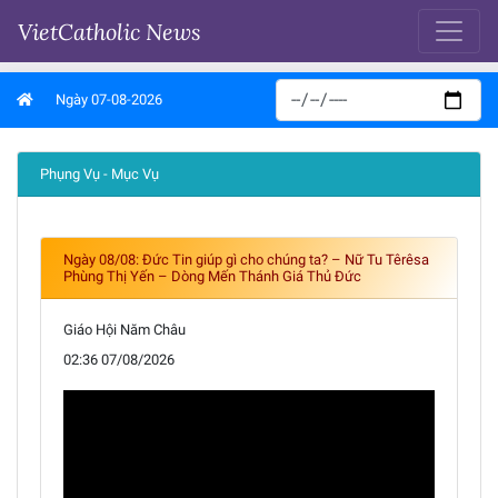
VietCatholic News
Ngày 07-08-2026
Phụng Vụ - Mục Vụ
Ngày 08/08: Đức Tin giúp gì cho chúng ta? – Nữ Tu Têrêsa
Phùng Thị Yến – Dòng Mến Thánh Giá Thủ Đức
Giáo Hội Năm Châu
02:36 07/08/2026