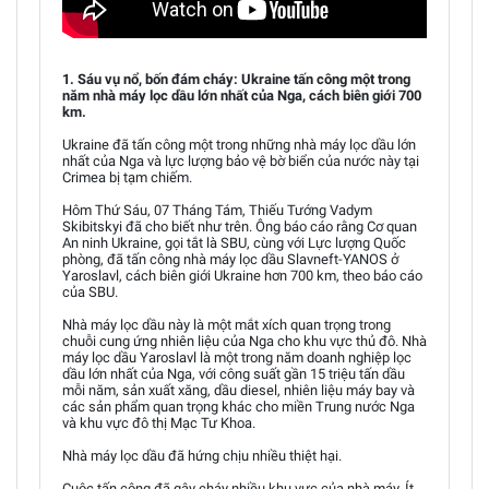
1. Sáu vụ nổ, bốn đám cháy: Ukraine tấn công một trong
năm nhà máy lọc dầu lớn nhất của Nga, cách biên giới 700
km.
Ukraine đã tấn công một trong những nhà máy lọc dầu lớn
nhất của Nga và lực lượng bảo vệ bờ biển của nước này tại
Crimea bị tạm chiếm.
Hôm Thứ Sáu, 07 Tháng Tám, Thiếu Tướng Vadym
Skibitskyi đã cho biết như trên. Ông báo cáo rằng Cơ quan
An ninh Ukraine, gọi tắt là SBU, cùng với Lực lượng Quốc
phòng, đã tấn công nhà máy lọc dầu Slavneft-YANOS ở
Yaroslavl, cách biên giới Ukraine hơn 700 km, theo báo cáo
của SBU.
Nhà máy lọc dầu này là một mắt xích quan trọng trong
chuỗi cung ứng nhiên liệu của Nga cho khu vực thủ đô. Nhà
máy lọc dầu Yaroslavl là một trong năm doanh nghiệp lọc
dầu lớn nhất của Nga, với công suất gần 15 triệu tấn dầu
mỗi năm, sản xuất xăng, dầu diesel, nhiên liệu máy bay và
các sản phẩm quan trọng khác cho miền Trung nước Nga
và khu vực đô thị Mạc Tư Khoa.
Nhà máy lọc dầu đã hứng chịu nhiều thiệt hại.
Cuộc tấn công đã gây cháy nhiều khu vực của nhà máy. Ít