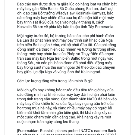
Báo cáo này được đưa ra giữa lúc có hàng loạt vụ chặn bắt
máy bay gần Biển Baltic. Bộ Quốc phòng Ba Lan, dưới sự
chỉ đạo của Bộ trưởng Władysław Kosiniak-Kamysz, báo
cáo rằng máy bay chiến đấu của họ đã chặn bắt một máy
bay trinh sát Il-20 của Nga vào ngày 4 tháng 8, cách
Koszalin 56 km về phía tây bắc thuộc tỉnh Tây Pomerania.
Một ngày trước đó, bộ trưởng báo cáo, các phi hành đoàn
Ba Lan đã phát hiện một máy bay trinh sát khác của Nga
trên biển Baltic gần Łeba, với bộ phát đáp tắt. Các phi công
đồng minh đã thực hiện các nhiệm vụ tương tự trong nhiều
tháng: máy bay phản lực của Pháp và Thụy Điển đã chạm
trán sáu máy bay Nga trên biển Baltic trong một ngày vào
tháng Sáu, và các phi hành đoàn đã phải điều động máy
bay trong suốt mùa thu năm ngoái để theo dõi các chuyến
bay giữa lục địa Nga và vùng lãnh thổ Kaliningrad.
Các lực lượng tăng viện trong liên minh là gì?
Mỗi chuyến bay không báo trước đều tiêu tốn giờ bay của
các đồng minh và khiến các máy bay đánh chặn phải luôn
trong tình trạng sẵn sàng. Các thành viên NATO đã bắn vào
máy bay điều khiển từ xa của Nga bay ngang bầu trời của
họ trong mùa hè này, và càng nhiều máy bay có người lái
biến mất khỏi tầm nhìn gần biên giới, thì khả năng xảy ra
một cuộc chạm trán gần càng cao. Khả năng xảy ra một
cuộc chạm trán ngày càng leo thang.
[Euromaidan: Russia’s planes probed NATO’s eastern flank