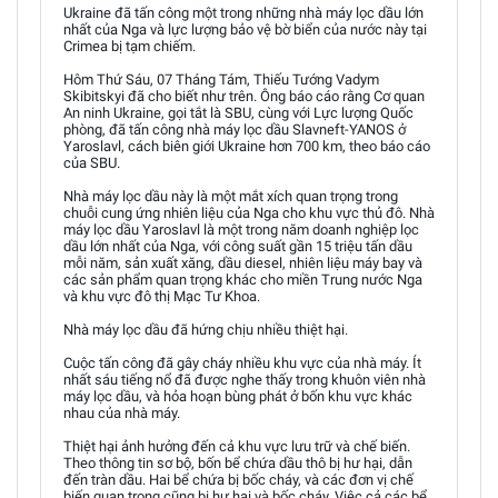
Ukraine đã tấn công một trong những nhà máy lọc dầu lớn
nhất của Nga và lực lượng bảo vệ bờ biển của nước này tại
Crimea bị tạm chiếm.
Hôm Thứ Sáu, 07 Tháng Tám, Thiếu Tướng Vadym
Skibitskyi đã cho biết như trên. Ông báo cáo rằng Cơ quan
An ninh Ukraine, gọi tắt là SBU, cùng với Lực lượng Quốc
phòng, đã tấn công nhà máy lọc dầu Slavneft-YANOS ở
Yaroslavl, cách biên giới Ukraine hơn 700 km, theo báo cáo
của SBU.
Nhà máy lọc dầu này là một mắt xích quan trọng trong
chuỗi cung ứng nhiên liệu của Nga cho khu vực thủ đô. Nhà
máy lọc dầu Yaroslavl là một trong năm doanh nghiệp lọc
dầu lớn nhất của Nga, với công suất gần 15 triệu tấn dầu
mỗi năm, sản xuất xăng, dầu diesel, nhiên liệu máy bay và
các sản phẩm quan trọng khác cho miền Trung nước Nga
và khu vực đô thị Mạc Tư Khoa.
Nhà máy lọc dầu đã hứng chịu nhiều thiệt hại.
Cuộc tấn công đã gây cháy nhiều khu vực của nhà máy. Ít
nhất sáu tiếng nổ đã được nghe thấy trong khuôn viên nhà
máy lọc dầu, và hỏa hoạn bùng phát ở bốn khu vực khác
nhau của nhà máy.
Thiệt hại ảnh hưởng đến cả khu vực lưu trữ và chế biến.
Theo thông tin sơ bộ, bốn bể chứa dầu thô bị hư hại, dẫn
đến tràn dầu. Hai bể chứa bị bốc cháy, và các đơn vị chế
biến quan trọng cũng bị hư hại và bốc cháy. Việc cả các bể