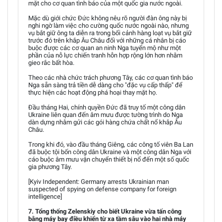
mặt cho cơ quan tình báo của một quốc gia nước ngoài.
Mặc dù giới chức Đức không nêu rõ người đàn ông này bị
nghi ngờ làm việc cho cường quốc nước ngoài nào, nhưng
vụ bắt giữ ông ta diễn ra trong bối cảnh hàng loạt vụ bắt giữ
trước đó trên khắp Âu Châu đối với những cá nhân bị cáo
buộc được các cơ quan an ninh Nga tuyển mộ như một
phần của nỗ lực chiến tranh hỗn hợp rộng lớn hơn nhằm
gieo rắc bất hòa.
Theo các nhà chức trách phương Tây, các cơ quan tình báo
Nga sẵn sàng trả tiền dễ dàng cho "đặc vụ cấp thấp" để
thực hiện các hoạt động phá hoại thay mặt họ.
Đầu tháng Hai, chính quyền Đức đã truy tố một công dân
Ukraine liên quan đến âm mưu được tường trình do Nga
dàn dựng nhằm gửi các gói hàng chứa chất nổ khắp Âu
Châu.
Trong khi đó, vào đầu tháng Giêng, các công tố viên Ba Lan
đã buộc tội bốn công dân Ukraine và một công dân Nga với
cáo buộc âm mưu vận chuyển thiết bị nổ đến một số quốc
gia phương Tây.
[Kyiv Independent: Germany arrests Ukrainian man
suspected of spying on defense company for foreign
intelligence]
7. Tổng thống Zelenskiy cho biết Ukraine vừa tấn công
bằng máy bay điều khiển từ xa tầm sâu vào hai nhà máy