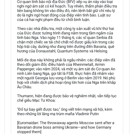
Cơ quan tình báo nội địa Đức (BfV) xếp vụ án này vào loại
nghi ngờ ám sát có kế hoạch. Tuy nhiên, thẩm phán điều tra
liên bang không tin vào điều đó, nên lệnh bắt giữ chỉ nêu lý
do là nghi ngờ hoạt động của điệp viên tình báo. Luật sư
của cả hai nghi phạm đều từ chối bình luận.
Theo các nhà điều tra, một công ty sản xuất vũ khí thứ hai
của Đức được tường trình đang nằm trong tầm ngắm của
tình báo Nga. Vào ngày 11 tháng 6, các sĩ quan Serbia đã
chặn một chiếc xe tải chở chất nổ được giấu kín trong các
hộp trái cây, dường như đang trên đường đến Bavaria, quê
hương của Donaustahl, Quantum Systems và Helsing.
Mối đe dọa này không phải là ngẫu nhiên: các điệp viên đã
theo dõi giám đốc điều hành của Rheinmetall, Armin
Papperger, vào năm 2024, và một vụ ám sát do Cơ quan An
ninh Liên bang Nga, gọi tắt là FSB, thực hiện đã nhắm vào
một người Georgia lưu vong ở Berlin vào năm 2019. Nó phù
hợp với chiến dịch phá hoại rộng lớn hơn của Nga trên khắp
Âu Châu.
Thumann, hiện đang được bảo vệ nghiêm nhặt, vẫn tiếp tục
chế giễu Mạc Tư Khoa:
"Đố tụi bay giết được tao," ông viết trên mạng xã hội, kèm
theo những lời lăng mạ trùm mafia Vladimir Putin
[Euromaidan: The throwaway agents Moscow sent after a
Bavarian drone boss arming Ukraine—and how Germany
stopped them]