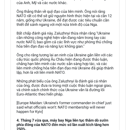
của Anh, Mỹ và các nước khác.
Ông thẳng thắn về quỹ đạo của liên minh. Ông nói rằng
NATO rất có thể sẽ giữ nguyên hình thức hiện tại và cần 12
năm, giống như Ukraine, để đạt được các tiêu chuẩn cần
thiết để sánh ngang với một nửa trình độ của Nga.
Bất chấp đánh giá này, Zaluzhnyi thừa nhận rằng "Ukraine
cần những công nghệ hiện vẫn đang nằm trong tay các
nước NATO, bao gồm cả các lĩnh vực như phòng thủ chống
hỏa tiễn đạn đạo và năng lực không gian."
Ông cho rằng tương lai an ninh của Ukraine gắn liền với các
cấu trúc quốc phòng Âu Châu hiện đang được thảo luận,
chẳng hạn liên minh các nước sẵn sàng hợp tác, và các
liên minh chống hỏa tiễn đạn đạo mà Ukraine đã giúp thành
lập, hơn là với liên minh NATO.
Những phát biểu của ông Zaluzhnyi là đánh giá cá nhân
của ông, được đưa ra trong một cuộc thảo luận ngoại giao,
và chính sách chính thức của Ukraine vẫn là đường lối
Euro-Atlantic theo hiến pháp.
[Europe Maidan: Ukraine’s former commander-in-chief just
said what officials won’t: NATO membership will never
happen for Kyiv]
4. Tháng 7 vừa qua, máy bay Nga liên tục thăm dò sườn
phía đông của NATO đến mức số lần xuất kích tăng hơn
250%.