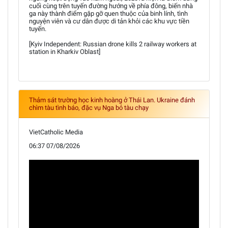
cuối cùng trên tuyến đường hướng về phía đông, biến nhà
ga này thành điểm gặp gỡ quen thuộc của binh lính, tình
nguyện viên và cư dân được di tản khỏi các khu vực tiền
tuyến.
[Kyiv Independent: Russian drone kills 2 railway workers at
station in Kharkiv Oblast]
Thảm sát trường học kinh hoàng ở Thái Lan. Ukraine đánh
chìm tàu tình báo, đặc vụ Nga bỏ tàu chạy
VietCatholic Media
06:37 07/08/2026