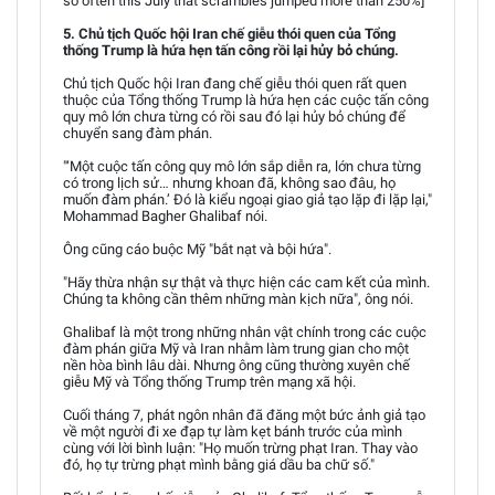
so often this July that scrambles jumped more than 250%]
5. Chủ tịch Quốc hội Iran chế giễu thói quen của Tổng
thống Trump là hứa hẹn tấn công rồi lại hủy bỏ chúng.
Chủ tịch Quốc hội Iran đang chế giễu thói quen rất quen
thuộc của Tổng thống Trump là hứa hẹn các cuộc tấn công
quy mô lớn chưa từng có rồi sau đó lại hủy bỏ chúng để
chuyển sang đàm phán.
"‘Một cuộc tấn công quy mô lớn sắp diễn ra, lớn chưa từng
có trong lịch sử… nhưng khoan đã, không sao đâu, họ
muốn đàm phán.’ Đó là kiểu ngoại giao giả tạo lặp đi lặp lại,"
Mohammad Bagher Ghalibaf nói.
Ông cũng cáo buộc Mỹ "bắt nạt và bội hứa".
"Hãy thừa nhận sự thật và thực hiện các cam kết của mình.
Chúng ta không cần thêm những màn kịch nữa", ông nói.
Ghalibaf là một trong những nhân vật chính trong các cuộc
đàm phán giữa Mỹ và Iran nhằm làm trung gian cho một
nền hòa bình lâu dài. Nhưng ông cũng thường xuyên chế
giễu Mỹ và Tổng thống Trump trên mạng xã hội.
Cuối tháng 7, phát ngôn nhân đã đăng một bức ảnh giả tạo
về một người đi xe đạp tự làm kẹt bánh trước của mình
cùng với lời bình luận: "Họ muốn trừng phạt Iran. Thay vào
đó, họ tự trừng phạt mình bằng giá dầu ba chữ số."