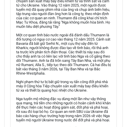
chuyên sản xuất máy bay điều khiển từ xa trinh sát và cảm
tử cho Ukraine. Vào tháng 12 năm 2025, một người được
tuyển mộ đã quay phim nhà của ông và chụp ảnh biển hiệu,
tập trung vào người đàn ông hơn là công ty, theo nhận định
của các cơ quan an ninh. Thumann đã công khai chỉ trích
Mạc Tư Khoa, đăng tải rằng "Nga không muốn hòa bình. Họ
muốn tiêu diệt phương Tây."
Một cơ quan tình báo nước ngoài đã đánh dấu Thumann là
đối tượng có nguy cơ cao vào tháng 12 năm 2025. Cảnh sát
Bavaria đã bắt giữ Serhii N., một cựu thợ xây đến từ
Kharkiv, người không được đào tạo về tình báo, rồi thả anh
ta trước khi phân tích điện thoại. Các thiết bị này sau đó
cho thấy anh ta có liên lạc với tình báo Nga và cố gắng theo
dõi Thumann. Anh ta đã trốn sang Tây Ban Nha, và một phụ
nữ Rumani, Alla S., tiếp tục theo dõi Thumann. Cả hai đều bị
bắt vào tháng 3 năm 2026, tại Tây Ban Nha và tại Bắc
Rhine-Westphalia.
Nghi phạm thứ tư bị bắt giữ trong vụ tấn công đốt phá nhà
máy ở Cộng hòa Tiệp chuyên sản xuất máy bay điều khiển
từ xa và thiết bị quang học nhiệt cho Ukraine.
Nga tuyển mộ những đặc vụ dùng một lần như vậy thông
qua mạng, trả tiền cho những người có hoàn cảnh khó khăn
để thực hiện các hoạt động giám sát, đốt phá và phá hoại,
rồi sau đó loại bỏ họ. Cơ quan an ninh SBU của Ukraine đã
báo cáo hàng chục trường hợp trong năm 2026 về việc Nga
tuyển mộ người Ukraine trong nước để đốt phá và phá hoại.