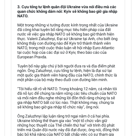
3. Cựu tổng tư lệnh quân đội Ukraine vừa nói điều mà các
quan chức không dám nói: Kyiv sẽ không bao giờ gia nhập
NATO.
Một trong những vị tướng được kính trọng nhất của Ukraine
đã công khai tuyên bố rằng mục tiêu hiến pháp của đất
nước về việc gia nhập NATO sẽ không bao giờ thành hiện
thực. Valerii Zaluzhnyi, Đại sứ Ukraine tại Anh, cho biết ông
không thấy con đường nào để Kyiv trở thành thành viên
NATO, trong một cuộc thảo luận về hội nhập Euro-Atlantic
tại cuộc họp của các đại sứ ở Kyiv, theo báo cáo của
European Pravda.
Tuyên bố này gây chú ý bởi người đưa ra và địa điểm phát
ngôn. Ông Zaluzhnyi, cựu tổng tư lệnh, hiện là đại sứ tại
một quốc gia thành viên hàng đầu của NATO, chính thức là
một phần của bộ máy theo đuổi con đường liên minh.
"Tôi hiểu rất rõ về NATO. Trong khoảng 12 năm, cá nhân tôi
đã nỗ lực để chúng ta nắm vững các tiêu chuẩn của NATO
và mỗi năm đều nghe những lời đồn thổi rằng chúng ta sẽ
gia nhập NATO bất cứ lúc nào. Thật không may, chúng ta
sẽ không bao giờ gia nhập tổ chức này", ông nói.
Ông Zaluzhnyi lập luận rằng trở ngại nằm ở cả hai phía.
Ukraine không thể tham gia vào "một tổ chức vẫn giữ
những học thuyết của Thế chiến thứ hai" với trình độ phát
triển mà Quân đội nước này đã đạt được, ông nói, đồng thời
bác bỏ khả năng của NATO bất chấp việc có sự tham gia