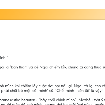
ình!”.
i là ‘bản thân’ và để Ngài chiếm lấy, chúng ta càng thực sự 
 mình khi chiếm lấy cuộc đời họ; trái lại, Ngài trả lại cho 
 phải chối bỏ một ‘cái mình’ cũ. ‘Chối mình - còn tôi’ là vậy!
arnēsasthō heauton - “hãy chối chính mình”. Matthêu thật ý tứ
 người môn đệ xoá mình, nhưng đòi họ chối ‘cái mình’ muốn