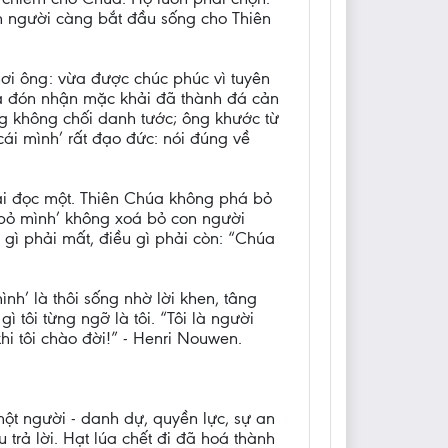
on người càng bắt đầu sống cho Thiên
nơi ông: vừa được chúc phúc vì tuyên
đá đón nhận mặc khải đã thành đá cản
ng không chối danh tước; ông khước từ
cái mình’ rất đạo đức: nói đúng về
ài đọc một. Thiên Chúa không phá bỏ
 bỏ mình’ không xoá bỏ con người
gì phải mất, điều gì phải còn: “Chúa
h’ là thôi sống nhờ lời khen, tâng
 tôi từng ngỡ là tôi. “Tôi là người
hi tôi chào đời!” - Henri Nouwen.
một người - danh dự, quyền lực, sự an
trả lời. Hạt lúa chết đi đã hoá thành