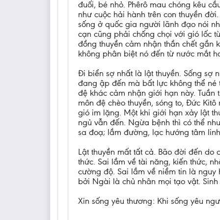
đuối, bé nhỏ. Phêrô mau chóng kêu cầu
như cuộc hải hành trên con thuyền đời
sống ở quốc gia người lãnh đạo nói nhi
cạn cũng phải chống chọi với gió lốc 
đồng thuyền cảm nhận thần chết gần k
không phân biệt nó đến từ nước mắt h
Đi biển sợ nhất là lật thuyền. Sống sợ
đang ập đến mà bất lực không thể né t
đệ khác cảm nhận giới hạn này. Tuần tr
môn đệ chèo thuyền, sóng to, Đức Kitô
gió im lặng. Một khi giới hạn xảy lật t
ngủ vẫn đến. Ngừa bệnh thì có thể như
sa đoạ; lầm đường, lạc hướng tâm linh
Lật thuyền mất tất cả. Bão đời đến do 
thức. Sai lầm về tài năng, kiến thức, 
cường độ. Sai lầm về niềm tin là nguy 
bởi Ngài là chủ nhân mọi tạo vật. Sinh
Xin sống yêu thương: Khi sống yêu ngườ