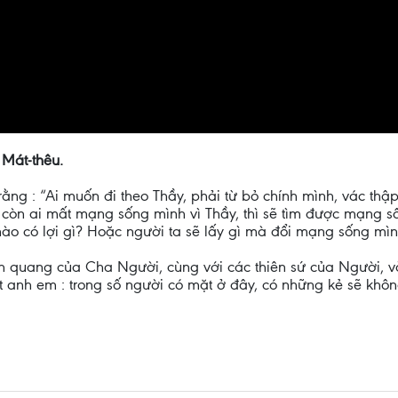
 Mát-thêu.
rằng : “Ai muốn đi theo Thầy, phải từ bỏ chính mình, vác thậ
còn ai mất mạng sống mình vì Thầy, thì sẽ tìm được mạng s
 nào có lợi gì? Hoặc người ta sẽ lấy gì mà đổi mạng sống mì
h quang của Cha Người, cùng với các thiên sứ của Người, v
t anh em : trong số người có mặt ở đây, có những kẻ sẽ khôn