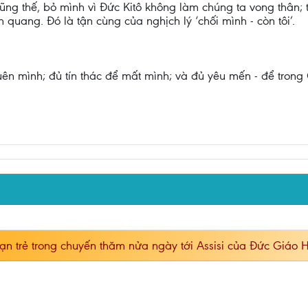
g thế, bỏ mình vì Đức Kitô không làm chúng ta vong thân; tr
h quang. Đó là tận cùng của nghịch lý ‘chối mình - còn tôi’.
ên mình; đủ tín thác để mất mình; và đủ yêu mến - để trong
ạn trẻ trong chuyến thăm nửa ngày tới Assisi của Đức Giáo 