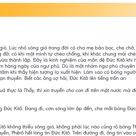
ió. Lúc nhỏ sóng gió trong đời có cha mẹ bảo bọc, che chở,
ng đỡ; có khi một mình tự chèo chống, khi khác chung mái chè
 vừa thành lập. Đây là kinh nghiệm của môn đệ Đức Kitô khi
ệm hàng ngày của ngư phủ. Dù là một nhóm ngư phủ chuyên n
âm khi thấy hiện tượng lạ xuất hiện. Làm sao có bóng người 
thuyền. Biết các ông sợ hãi, Đức Kitô lên tiếng trấn an
 thực là Thầy, thì xin truyền cho con đi trên mặt nước mà đ
 Đức Kitô. Đang đi, cơn sóng lớn ập đến, che mất bóng Đức 
tô không thiếu sóng gió, không phải lúc nào cũng rõ bóng Th
uyền, Phêrô hết lòng tin Đức Kitô. Trên đường đi, ông tin vào