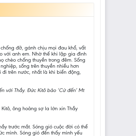
 chống đỡ, gánh chịu mọi đau khổ, vất
o với anh em. Nhờ thế khi lập gia đình
 họ chèo chống thuyền trong đêm. Sống
ghiệp, sống trên thuyền nhiều hơn
đi trên nước, nhất là khi biển động,
ến với Thầy. Đức Kitô bảo ‘Cứ đến’ Mt
Kitô, ông hoảng sợ la lớn xin Thầy
ầy trước mắt. Sóng gió cuộc đời có thể
 sức mình. Sóng gió đến thấy mình yếu