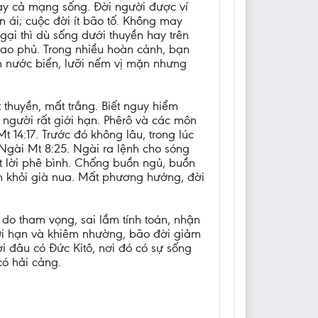
gay cả mạng sống. Đời người được ví
 ái; cuộc đời ít bão tố. Không may
gại thì dù sống dưới thuyền hay trên
bao phủ. Trong nhiều hoàn cảnh, bạn
n nước biển, lưỡi nếm vị mặn nhưng
 thuyền, mất trắng. Biết nguy hiểm
 người rất giới hạn. Phêrô và các môn
14:17. Trước đó không lâu, trong lúc
Ngài Mt 8:25. Ngài ra lệnh cho sóng
oát lời phê bình. Chống buồn ngủ, buồn
nh khỏi già nua. Mất phương hướng, đời
 do tham vọng, sai lầm tính toán, nhận
giới hạn và khiêm nhường, bão đời giảm
i đâu có Đức Kitô, nơi đó có sự sống
có hải cảng.