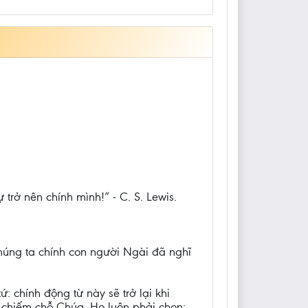
trở nên chính mình!” - C. S. Lewis.
chúng ta chính con người Ngài đã nghĩ
: chính động từ này sẽ trở lại khi
 chiếm chỗ Chúa. Họ luôn phải chọn: