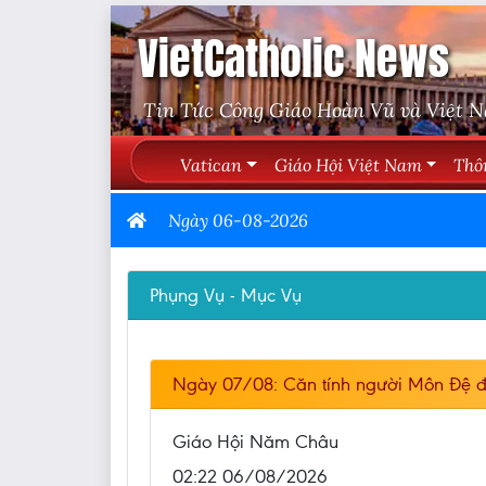
VietCatholic News
Tin Tức Công Giáo Hoàn Vũ và Việt 
Vatican
Giáo Hội Việt Nam
Thô
Ngày 06-08-2026
Phụng Vụ - Mục Vụ
Ngày 07/08: Căn tính người Môn Đệ đ
Giáo Hội Năm Châu
02:22 06/08/2026