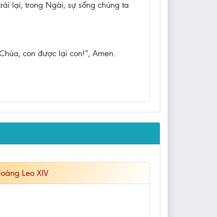
ái lại, trong Ngài, sự sống chúng ta
 Chúa, con được lại con!”, Amen.
Hoàng Leo XIV