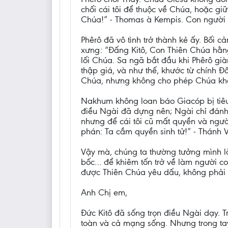
chối cái tôi để thuộc về Chúa, hoặc gi
Chúa!” - Thomas à Kempis. Con người t
Phêrô đã vô tình trở thành kẻ ấy. Bối
xưng: “Đấng Kitô, Con Thiên Chúa hằng
lối Chúa. Sa ngã bắt đầu khi Phêrô gi
thập giá, và như thế, khước từ chính Đ
Chúa, nhưng không cho phép Chúa khá
Nakhum không loan báo Giacóp bị tiêu
điều Ngài đã dựng nên; Ngài chỉ đánh 
nhưng để cái tôi cũ mất quyền và ngườ
phán: Ta cầm quyền sinh tử!” - Thánh 
Vậy mà, chúng ta thường tưởng mình là 
bốc… để khiêm tốn trở về làm người con.
được Thiên Chúa yêu dấu, không phải vì
Anh Chị em,
Đức Kitô đã sống trọn điều Ngài dạy. 
toàn và cả mạng sống. Nhưng trong tay