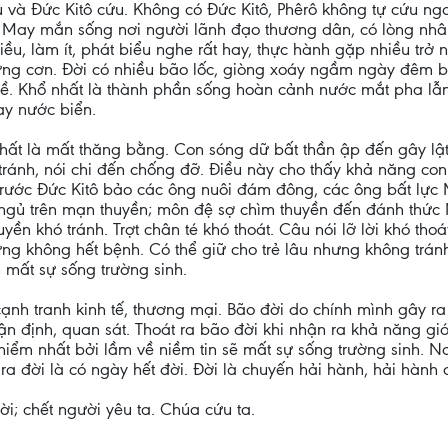
 và Đức Kitô cứu. Không có Đức Kitô, Phêrô không tự cứu n
. May mắn sống nơi người lãnh đạo thương dân, có lòng nhân
ều, làm ít, phát biểu nghe rất hay, thực hành gặp nhiều trở n
từng cơn. Đời có nhiều bão lốc, giòng xoáy ngầm ngày đêm 
ề. Khổ nhất là thành phần sống hoàn cảnh nước mắt pha lẫ
ay nước biển.
 nhất là mất thăng bằng. Con sóng dữ bất thần ập đến gây lật
ránh, nói chi đến chống đỡ. Điều này cho thấy khả năng con
ước Đức Kitô bảo các ông nuôi đám đông, các ông bất lực Mt 
 ngủ trên mạn thuyền; môn đệ sợ chìm thuyền đến đánh thức 
huyền khó tránh. Trợt chân té khó thoát. Câu nói lỡ lời khó th
ng không hết bệnh. Có thể giữ cho trẻ lâu nhưng không trá
 mất sự sống trường sinh.
cạnh tranh kinh tế, thương mại. Bão đời do chính mình gây ra
nhận định, quan sát. Thoát ra bão đời khi nhận ra khả năng 
hiểm nhất bởi lầm về niềm tin sẽ mất sự sống trường sinh. Nơ
 ra đời là có ngày hết đời. Đời là chuyến hải hành, hải hành 
i; chết người yêu ta. Chúa cứu ta.