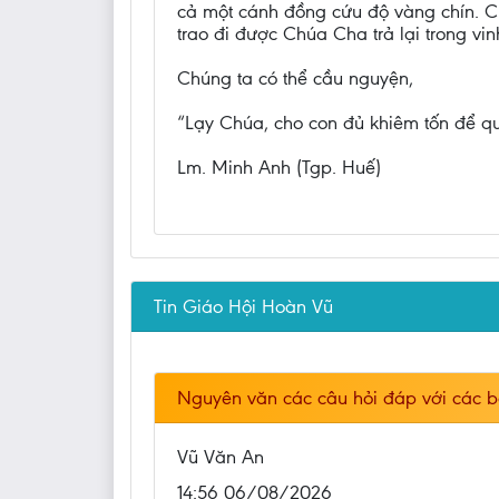
cả một cánh đồng cứu độ vàng chín. Cũn
trao đi được Chúa Cha trả lại trong vin
Chúng ta có thể cầu nguyện,
“Lạy Chúa, cho con đủ khiêm tốn để qu
Lm. Minh Anh (Tgp. Huế)
Tin Giáo Hội Hoàn Vũ
Nguyên văn các câu hỏi đáp với các b
Vũ Văn An
14:56 06/08/2026