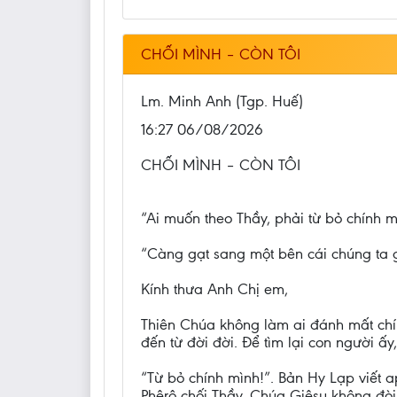
CHỐI MÌNH – CÒN TÔI
Lm. Minh Anh (Tgp. Huế)
16:27 06/08/2026
CHỐI MÌNH – CÒN TÔI
“Ai muốn theo Thầy, phải từ bỏ chính m
“Càng gạt sang một bên cái chúng ta gọ
Kính thưa Anh Chị em,
Thiên Chúa không làm ai đánh mất chính
đến từ đời đời. Để tìm lại con người ấy,
“Từ bỏ chính mình!”. Bản Hy Lạp viết ap
Phêrô chối Thầy. Chúa Giêsu không đòi