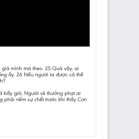
p giá mình mà theo. 25 Quả vậy, ai
ống ấy. 26 Nếu người ta được cả thế
nh?
à bấy giờ, Người sẽ thưởng phạt ai
g phải nếm sự chết trước khi thấy Con