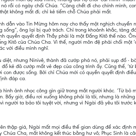
ữ nó rồi có ngày chối Chúa. “Càng chết đi cho chính mình, c
hật không mất đi; chỉ kẻ tiếm chỗ Chúa phải mất.
 cảnh dẫn vào Tin Mừng hôm nay cho thấy một nghịch chuyển 
 sống”, ông lại bị quở trách. Chỉ trong khoảnh khắc, tảng 
ành quyền quyết định Thầy phải là một Đấng Kitô thế nào. Ô
ấng Kitô của Chúa Cha. Vì thế, người môn đệ phải chối một ‘
c với điều mình nghĩ.
 diệt, nhưng Ninivê, thành đã cướp phá nó, phải sụp đổ - b
đổ kẻ đã cướp mất vẻ đẹp của công trình ấy. Cũng thế, ‘từ
i con được sống. Bởi chỉ Chúa mới có quyền quyết định điều 
Vịnh đáp ca.
hình ảnh nhọc công gìn giữ trong mắt người khác. ‘Từ bỏ mìn
 Bấy giờ, điều rơi xuống không phải là tôi, nhưng là những gì
 người ta bảo tôi tuyệt vời, nhưng vì Ngài đã yêu tôi trước k
Trên thập giá, Ngài mất mọi điều thế gian dùng để xác định 
 Chúa Cha, mất không kết thúc bằng hư vô; Phục Sinh là câu 