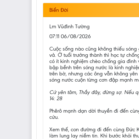
Biển Đời
Lm Vũđình Tường
07:11 06/08/2026
Cuộc sống nào cũng không thiếu sóng g
vả. Ở tuổi trưởng thành thì học tự chố
có ít kinh nghiệm chèo chống gia đình
bập bềnh trên sóng nước là kinh nghi
trên bờ, nhưng các ông vẫn không yên t
sóng nước cuộn từng cơn đập mạnh mạn 
Cứ yên tâm, Thầy đây, đừng sợ. Nếu quả
14: 28
Phêrô mạnh dạn dời thuyền đi đến cùng
cứu.
Xem thế, con đường đi đến cùng Đức Ki
làm lung lay niềm tin. Khi bước khỏi th