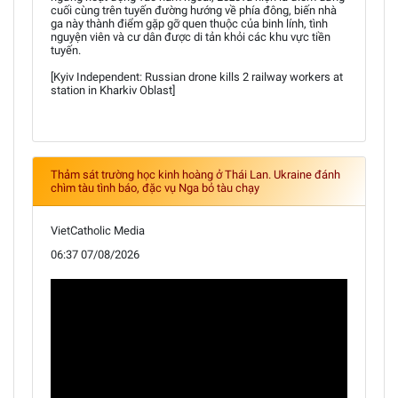
cuối cùng trên tuyến đường hướng về phía đông, biến nhà
ga này thành điểm gặp gỡ quen thuộc của binh lính, tình
nguyện viên và cư dân được di tản khỏi các khu vực tiền
tuyến.
[Kyiv Independent: Russian drone kills 2 railway workers at
station in Kharkiv Oblast]
Thảm sát trường học kinh hoàng ở Thái Lan. Ukraine đánh
chìm tàu tình báo, đặc vụ Nga bỏ tàu chạy
VietCatholic Media
06:37 07/08/2026