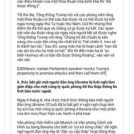
các điều khoản của một thỏa thuận hòa bình khả thi "đã
được đồng ý".
Tối thứ Ba, Tổng thống Trump nói với các phóng viên rằng
một thỏa thuận có thể sắp đạt được và có thể được ký kết
ngay trong ngày thứ Tư hoặc thứ Năm. Giờ thì những thời
điểm đó đã trôi qua và chẳng có gì được ký kết. Các quan
sát viên dự đoán rằng vài ngày nữa người Mỹ sẽ được nghe
Tổng thống Trump nói rằng "Chúng tôi đã chuẩn bị sẵn
sàng cho cuộc tấn công lớn nhất kể từ Thế chiến II. Iran sẽ
bị đánh tan tác." Sau đó, sang màn hai là hoạt cảnh "Iran đã
van xin tôi cho họ một cơ hội". Rồi thì đến màn ba là "eo
biển Hormuz về cơ bản đã được thông thoáng", vân vân và
vân vân.
[CBSNews: Iranian Parliament speaker mocks Trump's
propensity to promise attacks and then call them off]
6. Đức bắt giữ một người đàn ông Ukraine bị tình nghi làm
gián điệp cho một công ty quốc phòng để thu thập thông tin
tình báo nước ngoài.
Ngày 6 tháng 8, nhà chức trách Đức thông báo một người
đàn ông Ukraine 33 tuổi đã bị bắt giữ vì nghi ngờ chụp ảnh
trụ sở của một công ty quốc phòng ở Bavaria như một phần
của âm mưu thực hiện các hành vi phá hoại.
Văn phòng Viện Kiểm sát Munich và Văn phòng Cảnh sát
Hình sự bang Bavaria cho biết có "cơ sở vững chắc" để nghi
ngờ người đàn ông này là "đặc vụ cấp thấp" hoạt động thay