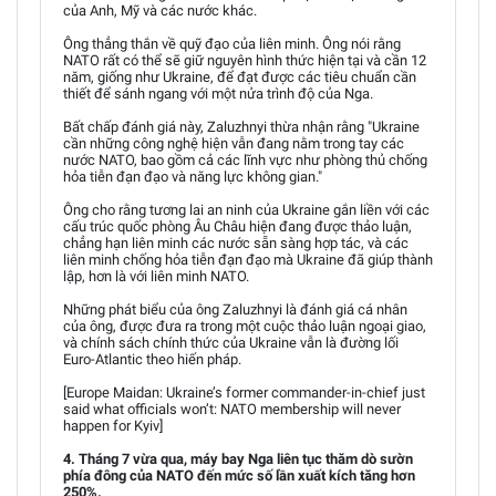
của Anh, Mỹ và các nước khác.
Ông thẳng thắn về quỹ đạo của liên minh. Ông nói rằng
NATO rất có thể sẽ giữ nguyên hình thức hiện tại và cần 12
năm, giống như Ukraine, để đạt được các tiêu chuẩn cần
thiết để sánh ngang với một nửa trình độ của Nga.
Bất chấp đánh giá này, Zaluzhnyi thừa nhận rằng "Ukraine
cần những công nghệ hiện vẫn đang nằm trong tay các
nước NATO, bao gồm cả các lĩnh vực như phòng thủ chống
hỏa tiễn đạn đạo và năng lực không gian."
Ông cho rằng tương lai an ninh của Ukraine gắn liền với các
cấu trúc quốc phòng Âu Châu hiện đang được thảo luận,
chẳng hạn liên minh các nước sẵn sàng hợp tác, và các
liên minh chống hỏa tiễn đạn đạo mà Ukraine đã giúp thành
lập, hơn là với liên minh NATO.
Những phát biểu của ông Zaluzhnyi là đánh giá cá nhân
của ông, được đưa ra trong một cuộc thảo luận ngoại giao,
và chính sách chính thức của Ukraine vẫn là đường lối
Euro-Atlantic theo hiến pháp.
[Europe Maidan: Ukraine’s former commander-in-chief just
said what officials won’t: NATO membership will never
happen for Kyiv]
4. Tháng 7 vừa qua, máy bay Nga liên tục thăm dò sườn
phía đông của NATO đến mức số lần xuất kích tăng hơn
250%.