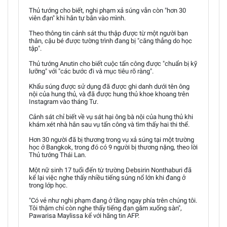
Thủ tướng cho biết, nghi phạm xả súng vẫn còn "hơn 30
viên đạn" khi hắn tự bắn vào mình.
Theo thông tin cảnh sát thu thập được từ một người bạn
thân, cậu bé được tường trình đang bị "căng thẳng do học
tập".
Thủ tướng Anutin cho biết cuộc tấn công được "chuẩn bị kỹ
lưỡng" với "các bước đi và mục tiêu rõ ràng".
Khẩu súng được sử dụng đã được ghi danh dưới tên ông
nội của hung thủ, và đã được hung thủ khoe khoang trên
Instagram vào tháng Tư.
Cảnh sát chỉ biết về vụ sát hại ông bà nội của hung thủ khi
khám xét nhà hắn sau vụ tấn công và tìm thấy hai thi thể.
Hơn 30 người đã bị thương trong vụ xả súng tại một trường
học ở Bangkok, trong đó có 9 người bị thương nặng, theo lời
Thủ tướng Thái Lan.
Một nữ sinh 17 tuổi đến từ trường Debsirin Nonthaburi đã
kể lại việc nghe thấy nhiều tiếng súng nổ lớn khi đang ở
trong lớp học.
"Có vẻ như nghi phạm đang ở tầng ngay phía trên chúng tôi.
Tôi thậm chí còn nghe thấy tiếng đạn găm xuống sàn",
Pawarisa Maylissa kể với hãng tin AFP.