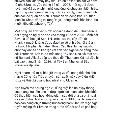
chuyên sản xuất máy bay điều khiển từ xa trinh sát và cảm
tử cho Ukraine. Vào tháng 12 năm 2025, một người được
tuyển mộ đã quay phim nhà của ông và chụp ảnh biển hiệu,
tập trung vào người đàn ông hơn là công ty, theo nhận định
của các cơ quan an ninh. Thumann đã công khai chỉ trích
Mạc Tư Khoa, đăng tải rằng "Nga không muốn hòa bình. Họ
muốn tiêu diệt phương Tây."
Một cơ quan tình báo nước ngoài đã đánh dấu Thumann là
đối tượng có nguy cơ cao vào tháng 12 năm 2025. Cảnh sát
Bavaria đã bắt giữ Serhii N., một cựu thợ xây đến từ
Kharkiv, người không được đào tạo về tình báo, rồi thả anh
ta trước khi phân tích điện thoại. Các thiết bị này sau đó
cho thấy anh ta có liên lạc với tình báo Nga và cố gắng theo
dõi Thumann. Anh ta đã trốn sang Tây Ban Nha, và một phụ
nữ Rumani, Alla S., tiếp tục theo dõi Thumann. Cả hai đều bị
bắt vào tháng 3 năm 2026, tại Tây Ban Nha và tại Bắc
Rhine-Westphalia.
Nghi phạm thứ tư bị bắt giữ trong vụ tấn công đốt phá nhà
máy ở Cộng hòa Tiệp chuyên sản xuất máy bay điều khiển
từ xa và thiết bị quang học nhiệt cho Ukraine.
Nga tuyển mộ những đặc vụ dùng một lần như vậy thông
qua mạng, trả tiền cho những người có hoàn cảnh khó khăn
để thực hiện các hoạt động giám sát, đốt phá và phá hoại,
rồi sau đó loại bỏ họ. Cơ quan an ninh SBU của Ukraine đã
báo cáo hàng chục trường hợp trong năm 2026 về việc Nga
tuyển mộ người Ukraine trong nước để đốt phá và phá hoại.