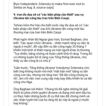
[Kyiv Independent: Zelensky to make first-ever visit to
Serbia on Aug. 8, source says]
9. Iran đe dọa sẽ có "các biện pháp cần thiết" sau vụ
Ukraine tấn công tàu Iran trên Biển Caspi.
Tehran hôm thứ Hai cho biết nước này đe dọa sẽ có "các
biện pháp cần thiết" sau khi Ukraine tấn công một tàu
thương mại của Iran trên Biển Caspi.
Phát ngôn nhân Bộ Ngoại giao Iran, Esmail Baghaei, cho
biết: "Các quan chức Ukraine... nhấn mạnh rằng vụ việc là
ngoài ý muốn", đề cập đến vụ tấn công ngày 25 tháng 7
khiến một binh sĩ thiệt mạng và một người khác bị thương.
"Tuy nhiên, bằng chứng và hoàn cảnh khá rõ ràng. Trong đó
có những tuyên bố rõ ràng của Tổng thống Ukraine, cho
thấy vụ tấn công là có chủ ý."
Tuần trước, Tổng thống Ukraine Volodymyr Zelenskiy cho
biết ông không muốn mở một "mặt trận mới" bằng vụ tấn
công con tàu, nhưng nói rằng Iran "đã tấn công chúng ta
rồi", ám chỉ việc Iran cung cấp máy bay điều khiển từ xa tấn
công cho Nga.
Ông Baghaei nói thêm: "Chúng tôi đã nghe những lời giải
thích từ phía chính quyền Ukraine và đang chờ xem liệu họ
có thực hiện những bước đi cụ thể nào để chứng minh và
xác nhận tuyên bố của họ rằng tội ác này là ngoài ý muốn
hay không."