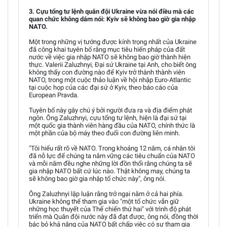
3. Cựu tổng tư lệnh quân đội Ukraine vừa nói điều mà các
quan chức không dám nói: Kyiv sẽ không bao giờ gia nhập
NATO.
Một trong những vị tướng được kính trọng nhất của Ukraine
đã công khai tuyên bố rằng mục tiêu hiến pháp của đất
nước về việc gia nhập NATO sẽ không bao giờ thành hiện
thực. Valerii Zaluzhnyi, Đại sứ Ukraine tại Anh, cho biết ông
không thấy con đường nào để Kyiv trở thành thành viên
NATO, trong một cuộc thảo luận về hội nhập Euro-Atlantic
tại cuộc họp của các đại sứ ở Kyiv, theo báo cáo của
European Pravda.
Tuyên bố này gây chú ý bởi người đưa ra và địa điểm phát
ngôn. Ông Zaluzhnyi, cựu tổng tư lệnh, hiện là đại sứ tại
một quốc gia thành viên hàng đầu của NATO, chính thức là
một phần của bộ máy theo đuổi con đường liên minh.
"Tôi hiểu rất rõ về NATO. Trong khoảng 12 năm, cá nhân tôi
đã nỗ lực để chúng ta nắm vững các tiêu chuẩn của NATO
và mỗi năm đều nghe những lời đồn thổi rằng chúng ta sẽ
gia nhập NATO bất cứ lúc nào. Thật không may, chúng ta
sẽ không bao giờ gia nhập tổ chức này", ông nói.
Ông Zaluzhnyi lập luận rằng trở ngại nằm ở cả hai phía.
Ukraine không thể tham gia vào "một tổ chức vẫn giữ
những học thuyết của Thế chiến thứ hai" với trình độ phát
triển mà Quân đội nước này đã đạt được, ông nói, đồng thời
bác bỏ khả năng của NATO bất chấp việc có sự tham gia