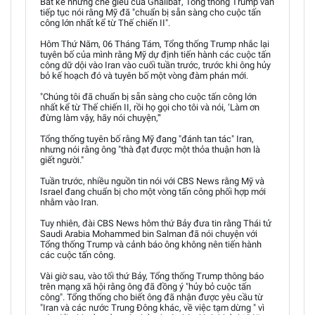
Bất kể những chế giễu của Ghalibaf, Tổng thống Trump vẫn
tiếp tục nói rằng Mỹ đã "chuẩn bị sẵn sàng cho cuộc tấn
công lớn nhất kể từ Thế chiến II".
Hôm Thứ Năm, 06 Tháng Tám, Tổng thống Trump nhắc lại
tuyên bố của mình rằng Mỹ dự định tiến hành các cuộc tấn
công dữ dội vào Iran vào cuối tuần trước, trước khi ông hủy
bỏ kế hoạch đó và tuyên bố một vòng đàm phán mới.
"Chúng tôi đã chuẩn bị sẵn sàng cho cuộc tấn công lớn
nhất kể từ Thế chiến II, rồi họ gọi cho tôi và nói, ‘Làm ơn
đừng làm vậy, hãy nói chuyện,'"
Tổng thống tuyên bố rằng Mỹ đang "đánh tan tác" Iran,
nhưng nói rằng ông "thà đạt được một thỏa thuận hơn là
giết người."
Tuần trước, nhiều nguồn tin nói với CBS News rằng Mỹ và
Israel đang chuẩn bị cho một vòng tấn công phối hợp mới
nhằm vào Iran.
Tuy nhiên, đài CBS News hôm thứ Bảy đưa tin rằng Thái tử
Saudi Arabia Mohammed bin Salman đã nói chuyện với
Tổng thống Trump và cảnh báo ông không nên tiến hành
các cuộc tấn công.
Vài giờ sau, vào tối thứ Bảy, Tổng thống Trump thông báo
trên mạng xã hội rằng ông đã đồng ý "hủy bỏ cuộc tấn
công". Tổng thống cho biết ông đã nhận được yêu cầu từ
"Iran và các nước Trung Đông khác, về việc tạm dừng " vì