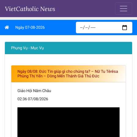
VietCatholic News
Ngày 07-08-2026
Phụng Vụ - Mục Vụ
Ngày 08/08: Đức Tin giúp gì cho chúng ta? – Nữ Tu Têrêsa
Phùng Thị Yến – Dòng Mến Thánh Giá Thủ Đức
Giáo Hội Năm Châu
02:36 07/08/2026