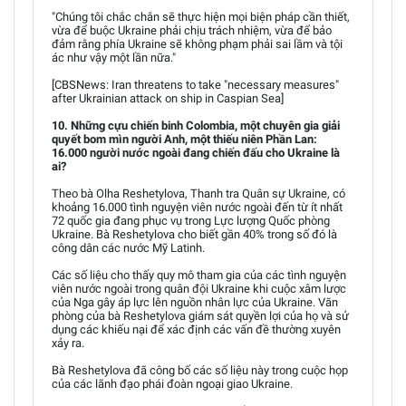
"Chúng tôi chắc chắn sẽ thực hiện mọi biện pháp cần thiết,
vừa để buộc Ukraine phải chịu trách nhiệm, vừa để bảo
đảm rằng phía Ukraine sẽ không phạm phải sai lầm và tội
ác như vậy một lần nữa."
[CBSNews: Iran threatens to take "necessary measures"
after Ukrainian attack on ship in Caspian Sea]
10. Những cựu chiến binh Colombia, một chuyên gia giải
quyết bom mìn người Anh, một thiếu niên Phần Lan:
16.000 người nước ngoài đang chiến đấu cho Ukraine là
ai?
Theo bà Olha Reshetylova, Thanh tra Quân sự Ukraine, có
khoảng 16.000 tình nguyện viên nước ngoài đến từ ít nhất
72 quốc gia đang phục vụ trong Lực lượng Quốc phòng
Ukraine. Bà Reshetylova cho biết gần 40% trong số đó là
công dân các nước Mỹ Latinh.
Các số liệu cho thấy quy mô tham gia của các tình nguyện
viên nước ngoài trong quân đội Ukraine khi cuộc xâm lược
của Nga gây áp lực lên nguồn nhân lực của Ukraine. Văn
phòng của bà Reshetylova giám sát quyền lợi của họ và sử
dụng các khiếu nại để xác định các vấn đề thường xuyên
xảy ra.
Bà Reshetylova đã công bố các số liệu này trong cuộc họp
của các lãnh đạo phái đoàn ngoại giao Ukraine.