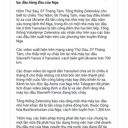
lọc dầu hàng đầu của Nga.
Hôm Thứ Sáu, 07 Tháng Tám, Tổng thống Zelenskiy cho
biết từ chiều Thứ Năm, 06 Tháng Tám, máy bay điều khiển
từ xa của Ukraine đã tấn công hai nhà máy lọc dầu nằm
sâu trong lãnh thổ Nga, trong đó có một nhà máy lọc dầu
lớn ở tỉnh Yaroslavl bị tấn công đêm thứ hai liên tiếp. Tổng
thống Volodymyr Zelenskiy xác nhận như trên sau các báo
cáo đầu tiên xuất hiện trên các phương tiện truyền thông
Nga.
Các video xuất hiện trên mạng sáng Thứ Sáu, 07 Tháng
Tám, cho thấy một vụ cháy lớn tại nhà máy lọc dầu
Slavneft-Yanos ở Yaroslavl, cách biên giới Ukraine hơn 700
km.
Các đoạn video do người dân Yaroslavl chia sẻ từ chiều 6
tháng 8 cho thấy những cột khói bốc lên trên thành phố
trong một cuộc tấn công bằng máy bay điều khiển từ xa.
Kênh tin tức độc lập Astra của Nga trên Telegram đã phân
tích đoạn video bằng định vị địa lý và xác định rằng nhà
máy lọc dầu Slavneft-Yanos đang bốc cháy.
Tổng thống Zelenskiy báo cáo rằng một nhà máy lọc dầu
nhỏ hơn khác đã bị tấn công ở phía đông hơn, thuộc Cộng
hòa Bashkortostan của Nga, cách tiền tuyến hơn 1.300 km.
"Hôm nay, các biện pháp trừng phạt dài hạn của chúng ta
một lần nữa đã phát huy tác dụng trong việc hạn chế doanh
thu dầu mỏ của Nga, nguồn thu mà nước này dùng để tài