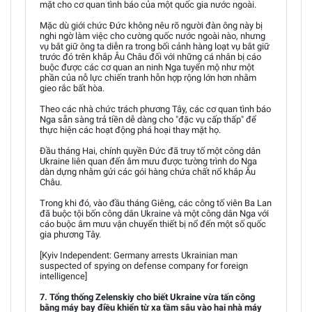
mặt cho cơ quan tình báo của một quốc gia nước ngoài.
Mặc dù giới chức Đức không nêu rõ người đàn ông này bị
nghi ngờ làm việc cho cường quốc nước ngoài nào, nhưng
vụ bắt giữ ông ta diễn ra trong bối cảnh hàng loạt vụ bắt giữ
trước đó trên khắp Âu Châu đối với những cá nhân bị cáo
buộc được các cơ quan an ninh Nga tuyển mộ như một
phần của nỗ lực chiến tranh hỗn hợp rộng lớn hơn nhằm
gieo rắc bất hòa.
Theo các nhà chức trách phương Tây, các cơ quan tình báo
Nga sẵn sàng trả tiền dễ dàng cho "đặc vụ cấp thấp" để
thực hiện các hoạt động phá hoại thay mặt họ.
Đầu tháng Hai, chính quyền Đức đã truy tố một công dân
Ukraine liên quan đến âm mưu được tường trình do Nga
dàn dựng nhằm gửi các gói hàng chứa chất nổ khắp Âu
Châu.
Trong khi đó, vào đầu tháng Giêng, các công tố viên Ba Lan
đã buộc tội bốn công dân Ukraine và một công dân Nga với
cáo buộc âm mưu vận chuyển thiết bị nổ đến một số quốc
gia phương Tây.
[Kyiv Independent: Germany arrests Ukrainian man
suspected of spying on defense company for foreign
intelligence]
7. Tổng thống Zelenskiy cho biết Ukraine vừa tấn công
bằng máy bay điều khiển từ xa tầm sâu vào hai nhà máy