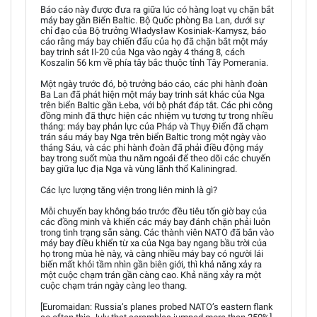
Báo cáo này được đưa ra giữa lúc có hàng loạt vụ chặn bắt
máy bay gần Biển Baltic. Bộ Quốc phòng Ba Lan, dưới sự
chỉ đạo của Bộ trưởng Władysław Kosiniak-Kamysz, báo
cáo rằng máy bay chiến đấu của họ đã chặn bắt một máy
bay trinh sát Il-20 của Nga vào ngày 4 tháng 8, cách
Koszalin 56 km về phía tây bắc thuộc tỉnh Tây Pomerania.
Một ngày trước đó, bộ trưởng báo cáo, các phi hành đoàn
Ba Lan đã phát hiện một máy bay trinh sát khác của Nga
trên biển Baltic gần Łeba, với bộ phát đáp tắt. Các phi công
đồng minh đã thực hiện các nhiệm vụ tương tự trong nhiều
tháng: máy bay phản lực của Pháp và Thụy Điển đã chạm
trán sáu máy bay Nga trên biển Baltic trong một ngày vào
tháng Sáu, và các phi hành đoàn đã phải điều động máy
bay trong suốt mùa thu năm ngoái để theo dõi các chuyến
bay giữa lục địa Nga và vùng lãnh thổ Kaliningrad.
Các lực lượng tăng viện trong liên minh là gì?
Mỗi chuyến bay không báo trước đều tiêu tốn giờ bay của
các đồng minh và khiến các máy bay đánh chặn phải luôn
trong tình trạng sẵn sàng. Các thành viên NATO đã bắn vào
máy bay điều khiển từ xa của Nga bay ngang bầu trời của
họ trong mùa hè này, và càng nhiều máy bay có người lái
biến mất khỏi tầm nhìn gần biên giới, thì khả năng xảy ra
một cuộc chạm trán gần càng cao. Khả năng xảy ra một
cuộc chạm trán ngày càng leo thang.
[Euromaidan: Russia’s planes probed NATO’s eastern flank