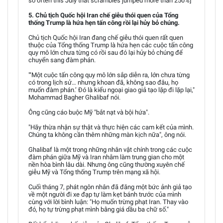
so often this July that scrambles jumped more than 250%]
5. Chủ tịch Quốc hội Iran chế giễu thói quen của Tổng
thống Trump là hứa hẹn tấn công rồi lại hủy bỏ chúng.
Chủ tịch Quốc hội Iran đang chế giễu thói quen rất quen
thuộc của Tổng thống Trump là hứa hẹn các cuộc tấn công
quy mô lớn chưa từng có rồi sau đó lại hủy bỏ chúng để
chuyển sang đàm phán.
"‘Một cuộc tấn công quy mô lớn sắp diễn ra, lớn chưa từng
có trong lịch sử… nhưng khoan đã, không sao đâu, họ
muốn đàm phán.’ Đó là kiểu ngoại giao giả tạo lặp đi lặp lại,"
Mohammad Bagher Ghalibaf nói.
Ông cũng cáo buộc Mỹ "bắt nạt và bội hứa".
"Hãy thừa nhận sự thật và thực hiện các cam kết của mình.
Chúng ta không cần thêm những màn kịch nữa", ông nói.
Ghalibaf là một trong những nhân vật chính trong các cuộc
đàm phán giữa Mỹ và Iran nhằm làm trung gian cho một
nền hòa bình lâu dài. Nhưng ông cũng thường xuyên chế
giễu Mỹ và Tổng thống Trump trên mạng xã hội.
Cuối tháng 7, phát ngôn nhân đã đăng một bức ảnh giả tạo
về một người đi xe đạp tự làm kẹt bánh trước của mình
cùng với lời bình luận: "Họ muốn trừng phạt Iran. Thay vào
đó, họ tự trừng phạt mình bằng giá dầu ba chữ số."