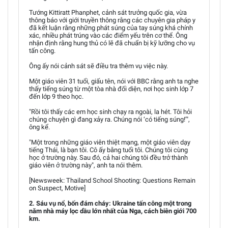
Tướng Kittiratt Phanphet, cảnh sát trưởng quốc gia, vừa
thông báo với giới truyền thông rằng các chuyên gia pháp y
đã kết luận rằng những phát súng của tay súng khá chính
xác, nhiều phát trúng vào các điểm yếu trên cơ thể. Ông
nhận định rằng hung thủ có lẽ đã chuẩn bị kỹ lưỡng cho vụ
tấn công.
Ông ấy nói cảnh sát sẽ điều tra thêm vụ việc này.
Một giáo viên 31 tuổi, giấu tên, nói với BBC rằng anh ta nghe
thấy tiếng súng từ một tòa nhà đối diện, nơi học sinh lớp 7
đến lớp 9 theo học.
"Rồi tôi thấy các em học sinh chạy ra ngoài, la hét. Tôi hỏi
chúng chuyện gì đang xảy ra. Chúng nói ‘có tiếng súng!’",
ông kể.
"Một trong những giáo viên thiệt mạng, một giáo viên dạy
tiếng Thái, là bạn tôi. Cô ấy bằng tuổi tôi. Chúng tôi cùng
học ở trường này. Sau đó, cả hai chúng tôi đều trở thành
giáo viên ở trường này", anh ta nói thêm.
[Newsweek: Thailand School Shooting: Questions Remain
on Suspect, Motive]
2. Sáu vụ nổ, bốn đám cháy: Ukraine tấn công một trong
năm nhà máy lọc dầu lớn nhất của Nga, cách biên giới 700
km.