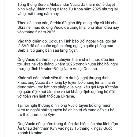
Tổng thống Serbia Aleksandar Vucic đã tham dự lễ duyệt
binh Ngày Chiến thắng ở Mạc Tư Khoa năm 2025 nhưng lại
vắng mặt trong năm nay.
Theo các báo cáo, Serbia đã gián tiếp cung cấp vũ khí cho
Ukraine, mặc dù ông Vucic đã công khai phủ nhận điều này
vào tháng 5 năm 2025.
Vào thời điểm đó, Cơ quan Tình báo Đối ngoại Nga, gọi tắt
là SVR đã cáo buộc ngành công nghiệp quốc phòng của
Serbia "cố gắng bắn sau lưng Nga".
Ông Vucic đã thực hiện chuyến thăm chính thức đầu tiên
tới Ukraine vào tháng 6 năm 2025 trong khuôn khổ hội nghị
thượng đỉnh Ukraine-Đông Nam Âu tại Odessa.
Khác với các thành viên tham dự hội nghị thượng đỉnh
khác, ông Vucic đã không ký tuyên bố chung lên án hành
động xâm lược bất hợp pháp của Nga, kêu gọi Nga rút toàn
bộ quân đội khỏi Ukraine và tái khẳng định sự ủng hộ đối
với toàn vẹn lãnh thổ của Ukraine.
Tại hội nghị thượng đỉnh, ông Vucic tuyên bố ông muốn
vượt ra ngoài những tuyên bố chính trị và cung cấp sự hỗ
trợ thiết thực cho Kyiv.
Ông Vucic cũng nằm trong đoàn đại biểu các nhà lãnh đạo
Âu Châu đến thăm Kyiv vào ngày 15 tháng 7, ngày Quốc
khánh Ukraine.