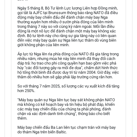
Ngày 5 tháng 8, Bộ Tư lệnh Lực lượng Liên hợp Đồng minh,
gọi tắt là AJFC tại Brunssum thông báo rằng NATO đã điều
động máy bay chiến đấu để đánh chặn máy bay Nga
thường xuyên hơn nhiều ở sườn phía đông của liên minh
trong tháng 7 này so với cùng kỳ năm ngoái. Mỗi lần điều
động là một nỗ lực để đánh chặn một máy bay không xác
định. Bộ tư lệnh này cho rằng sự gia tăng này có liên quan
đến việc máy bay quân sự Nga liên tục thăm dò vùng biên
giới không phận của liên minh.
Áp lực từ Nga lên rìa phía đông của NATO đã gia tăng trong
nhiều năm, nhưng mùa hè này liên minh đã thay đổi cách
đáp trả: họ trao cho phi công quyền hạn bao gồm việc phá
hủy "các đối tượng gây ra mối đe dọa", chấm dứt hình thức
hộ tống thời bình đã được duy trì từ năm 2004. Giờ đây, việc
thăm dò nhiều hơn sẽ gặp phải lập trường cứng rắn hơn.
So với tháng 7 năm 2025, số lượng các vụ xuất kích đã tăng
hơn 250%.
"Máy bay quân sự Nga liên tục bay sát không phận NATO
mà không có kế hoạch bay và tín hiệu bộ phát đáp, khiến
các máy bay chiến đấu của chúng ta phải phóng, đánh
chặn và xác định danh tính chúng", thông báo cho biết
thêm.
Máy bay chiến đấu Ba Lan liên tục chạm trán với máy bay
do thám Nga trên biển Baltic.