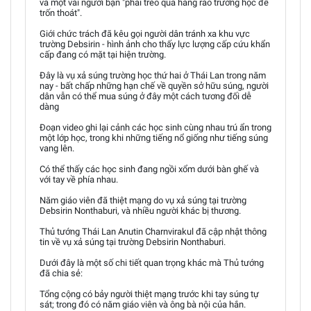
và một vài người bạn "phải trèo qua hàng rào trường học để
trốn thoát".
Giới chức trách đã kêu gọi người dân tránh xa khu vực
trường Debsirin - hình ảnh cho thấy lực lượng cấp cứu khẩn
cấp đang có mặt tại hiện trường.
Đây là vụ xả súng trường học thứ hai ở Thái Lan trong năm
nay - bất chấp những hạn chế về quyền sở hữu súng, người
dân vẫn có thể mua súng ở đây một cách tương đối dễ
dàng
Đoạn video ghi lại cảnh các học sinh cùng nhau trú ẩn trong
một lớp học, trong khi những tiếng nổ giống như tiếng súng
vang lên.
Có thể thấy các học sinh đang ngồi xổm dưới bàn ghế và
với tay về phía nhau.
Năm giáo viên đã thiệt mạng do vụ xả súng tại trường
Debsirin Nonthaburi, và nhiều người khác bị thương.
Thủ tướng Thái Lan Anutin Charnvirakul đã cập nhật thông
tin về vụ xả súng tại trường Debsirin Nonthaburi.
Dưới đây là một số chi tiết quan trọng khác mà Thủ tướng
đã chia sẻ:
Tổng cộng có bảy người thiệt mạng trước khi tay súng tự
sát; trong đó có năm giáo viên và ông bà nội của hắn.