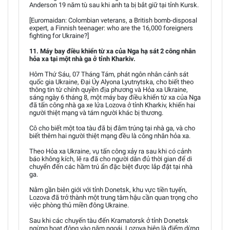
Anderson 19 năm tù sau khi anh ta bị bắt giữ tại tỉnh Kursk.
[Euromaidan: Colombian veterans, a British bomb-disposal
expert, a Finnish teenager: who are the 16,000 foreigners
fighting for Ukraine?]
11. Máy bay điều khiển từ xa của Nga hạ sát 2 công nhân
hỏa xa tại một nhà ga ở tỉnh Kharkiv.
Hôm Thứ Sáu, 07 Tháng Tám, phát ngôn nhân cảnh sát
quốc gia Ukraine, Đại Úy Alyona Lyutnytska, cho biết theo
thông tin từ chính quyền địa phương và Hỏa xa Ukraine,
sáng ngày 6 tháng 8, một máy bay điều khiển từ xa của Nga
đã tấn công nhà ga xe lửa Lozova ở tỉnh Kharkiv, khiến hai
người thiệt mạng và tám người khác bị thương.
Cô cho biết một toa tàu đã bị đâm trúng tại nhà ga, và cho
biết thêm hai người thiệt mạng đều là công nhân hỏa xa.
Theo Hỏa xa Ukraine, vụ tấn công xảy ra sau khi có cảnh
báo không kích, lẽ ra đã cho người dân đủ thời gian để di
chuyển đến các hầm trú ẩn đặc biệt được lắp đặt tại nhà
ga.
Nằm gần biên giới với tỉnh Donetsk, khu vực tiền tuyến,
Lozova đã trở thành một trung tâm hậu cần quan trọng cho
việc phòng thủ miền đông Ukraine.
Sau khi các chuyến tàu đến Kramatorsk ở tỉnh Donetsk
ngừng hoạt động vào năm ngoái, Lozova hiện là điểm dừng