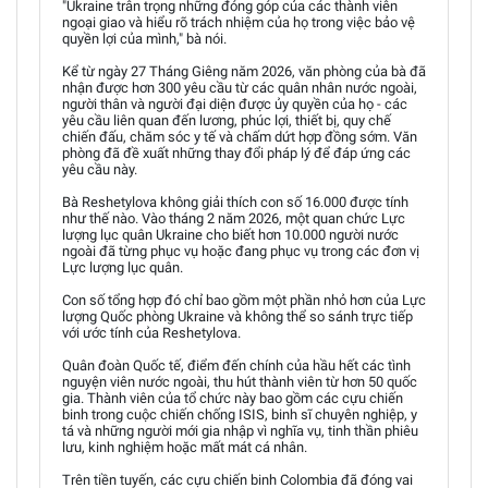
"Ukraine trân trọng những đóng góp của các thành viên
ngoại giao và hiểu rõ trách nhiệm của họ trong việc bảo vệ
quyền lợi của mình," bà nói.
Kể từ ngày 27 Tháng Giêng năm 2026, văn phòng của bà đã
nhận được hơn 300 yêu cầu từ các quân nhân nước ngoài,
người thân và người đại diện được ủy quyền của họ - các
yêu cầu liên quan đến lương, phúc lợi, thiết bị, quy chế
chiến đấu, chăm sóc y tế và chấm dứt hợp đồng sớm. Văn
phòng đã đề xuất những thay đổi pháp lý để đáp ứng các
yêu cầu này.
Bà Reshetylova không giải thích con số 16.000 được tính
như thế nào. Vào tháng 2 năm 2026, một quan chức Lực
lượng lục quân Ukraine cho biết hơn 10.000 người nước
ngoài đã từng phục vụ hoặc đang phục vụ trong các đơn vị
Lực lượng lục quân.
Con số tổng hợp đó chỉ bao gồm một phần nhỏ hơn của Lực
lượng Quốc phòng Ukraine và không thể so sánh trực tiếp
với ước tính của Reshetylova.
Quân đoàn Quốc tế, điểm đến chính của hầu hết các tình
nguyện viên nước ngoài, thu hút thành viên từ hơn 50 quốc
gia. Thành viên của tổ chức này bao gồm các cựu chiến
binh trong cuộc chiến chống ISIS, binh sĩ chuyên nghiệp, y
tá và những người mới gia nhập vì nghĩa vụ, tinh thần phiêu
lưu, kinh nghiệm hoặc mất mát cá nhân.
Trên tiền tuyến, các cựu chiến binh Colombia đã đóng vai