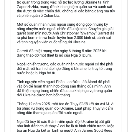
trò quan trọng trong việc hỗ trợ lực lượng Ukraine tại tỉnh
Zaporizhzhia, mang đến kinh nghiệm quân sự và cảnh sát
thu được từ việc chiến đấu chống lại các băng đảng ma túy
và phiến quân ở Colombia.
Một số quân nhân nước ngoài cũng đóng góp những kỹ
năng chuyên môn ngoài chiến đấu bộ binh. Chuyên gia giải
quyết bom mìn người Anh Christopher "Swampy" Garrett đã
rà phá bom mìn và huấn luyện hơn 2.000 binh sĩ, cảnh sát
và tình nguyện viên quốc tế người Ukraine.
Garrett đã thiệt mạng vào ngày 6 tháng 5 năm 2025 khi
đang tháo dỡ một thiết bị nổ của Nga ở Izium.
Ngoài chiến trường, các quân nhân nước ngoài có thể phải
đối mặt với tranh chấp hợp đồng ở Ukraine, bị truy tố trong
nước hoặc bị Nga bỏ tù.
Tình nguyện viên người Phần Lan Đức Lêô Åland đã phải
vật lộn để hoàn thành hợp đồng sáu tháng của mình. Anh
đã thiệt mạng trong chiến đấu sau khi phục vụ trong quân
đội Ukraine được hơn bốn tháng.
Tháng 12 năm 2025, một tòa án Thụy Sĩ đã kết án Avi M. vì
tội phục vụ trong quân đội Ukraine. Luật pháp Thụy Sĩ cấm
công dân tham gia quân đội nước ngoài.
Nga đã truy tố các thành viên quân đội Ukraine bị bắt giữ
như lính đánh thuê thay vì coi họ là tù binh chiến tranh. Một
tòa án Nga đã kết án binh sĩ người Anh James Scott Rees