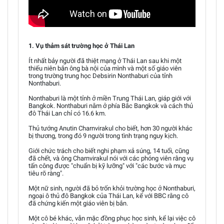
1. Vụ thảm sát trường học ở Thái Lan
Ít nhất bảy người đã thiệt mạng ở Thái Lan sau khi một
thiếu niên bắn ông bà nội của mình và một số giáo viên
trong trường trung học Debsirin Nonthaburi của tỉnh
Nonthaburi.
Nonthaburi là một tỉnh ở miền Trung Thái Lan, giáp giới với
Bangkok. Nonthaburi nằm ở phía Bắc Bangkok và cách thủ
đô Thái Lan chỉ có 16.6 km.
Thủ tướng Anutin Charnvirakul cho biết, hơn 30 người khác
bị thương, trong đó 9 người trong tình trạng nguy kịch.
Giới chức trách cho biết nghi phạm xả súng, 14 tuổi, cũng
đã chết, và ông Charnvirakul nói với các phóng viên rằng vụ
tấn công được "chuẩn bị kỹ lưỡng" với "các bước và mục
tiêu rõ ràng".
Một nữ sinh, người đã bỏ trốn khỏi trường học ở Nonthaburi,
ngoại ô thủ đô Bangkok của Thái Lan, kể với BBC rằng cô
đã chứng kiến một giáo viên bị bắn.
Một cô bé khác, vẫn mặc đồng phục học sinh, kể lại việc cô