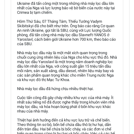
Ukraine đã tấn công một trong những nhà máy lọc dầu lớn
nhất của Nga và lực lượng bảo vệ bờ biển của nước này tại
Crimea bị tạm chiếm.
Hôm Thứ Sáu, 07 Tháng Tám, Thiếu Tướng Vadym
Skibitskyi đã cho biết như trên. Ông báo cáo rằng Cơ quan
An ninh Ukraine, gọi tắt là SBU, cùng với Lực lượng Quốc
phòng, đã tấn công nhà máy lọc dầu Slavneft-YANOS ở
Yaroslavl, cách biên giới Ukraine hơn 700 km, theo báo cáo
của SBU.
Nhà máy lọc dầu này là một mắt xích quan trọng trong
chuỗi cung ứng nhiên liệu của Nga cho khu vực thủ đô. Nhà
máy lọc dầu Yaroslavl là một trong năm doanh nghiệp lọc
dầu lớn nhất của Nga, với công suất gần 15 triệu tấn dầu
mỗi năm, sản xuất xăng, dầu diesel, nhiên liệu máy bay và
các sản phẩm quan trọng khác cho miền Trung nước Nga
và khu vực đô thị Mạc Tư Khoa.
Nhà máy lọc dầu đã hứng chịu nhiều thiệt hại.
Cuộc tấn công đã gây cháy nhiều khu vực của nhà máy. Ít
nhất sáu tiếng nổ đã được nghe thấy trong khuôn viên nhà
máy lọc dầu, và hỏa hoạn bùng phát ở bốn khu vực khác
nhau của nhà máy.
Thiệt hại ảnh hưởng đến cả khu vực lưu trữ và chế biến.
Theo thông tin sơ bộ, bốn bể chứa dầu thô bị hư hại, dẫn
đến tràn dầu. Hai bể chứa bị bốc cháy, và các đơn vị chế
biến quan trọng cũng bị hư hại và bốc cháy. Việc cả các bể