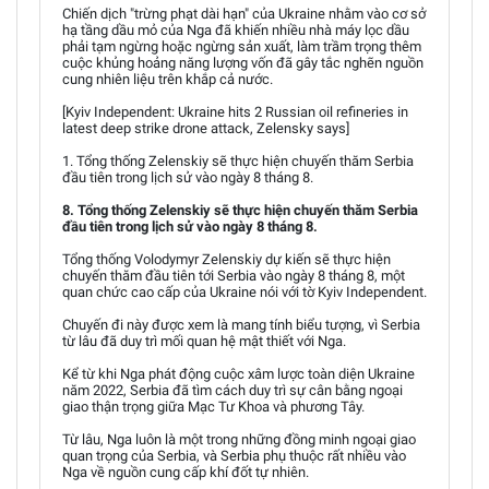
Chiến dịch "trừng phạt dài hạn" của Ukraine nhằm vào cơ sở
hạ tầng dầu mỏ của Nga đã khiến nhiều nhà máy lọc dầu
phải tạm ngừng hoặc ngừng sản xuất, làm trầm trọng thêm
cuộc khủng hoảng năng lượng vốn đã gây tắc nghẽn nguồn
cung nhiên liệu trên khắp cả nước.
[Kyiv Independent: Ukraine hits 2 Russian oil refineries in
latest deep strike drone attack, Zelensky says]
1. Tổng thống Zelenskiy sẽ thực hiện chuyến thăm Serbia
đầu tiên trong lịch sử vào ngày 8 tháng 8.
8. Tổng thống Zelenskiy sẽ thực hiện chuyến thăm Serbia
đầu tiên trong lịch sử vào ngày 8 tháng 8.
Tổng thống Volodymyr Zelenskiy dự kiến sẽ thực hiện
chuyến thăm đầu tiên tới Serbia vào ngày 8 tháng 8, một
quan chức cao cấp của Ukraine nói với tờ Kyiv Independent.
Chuyến đi này được xem là mang tính biểu tượng, vì Serbia
từ lâu đã duy trì mối quan hệ mật thiết với Nga.
Kể từ khi Nga phát động cuộc xâm lược toàn diện Ukraine
năm 2022, Serbia đã tìm cách duy trì sự cân bằng ngoại
giao thận trọng giữa Mạc Tư Khoa và phương Tây.
Từ lâu, Nga luôn là một trong những đồng minh ngoại giao
quan trọng của Serbia, và Serbia phụ thuộc rất nhiều vào
Nga về nguồn cung cấp khí đốt tự nhiên.