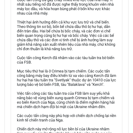
nhất sáu tiếng nổ đã được nghe thấy trong khuôn viên nhà
máy lọc dầu, và hỏa hoạn bùng phát ở bốn khu vực khác
nhau của nhà máy.
Thiệt hại ảnh hưởng đến cả khu vực lưu trữ và chế biến.
Theo thông tin sơ bộ, bốn bể chứa dầu thô bị hư hại, dẫn
đến tràn dầu. Hai bể chứa bị bốc cháy, và các đơn vị chế
biến quan trọng cũng bị hư hại và bốc cháy. Việc cả các bể
chứa dầu thô và các đơn vị tinh chế bị ảnh hưởng làm suy
giảm khả năng sản xuất nhiên liệu của nhà máy, chứ không
chỉ đơn thuần là khả năng lưu trữ.
Cuộc tấn công Kerch đã nhắm vào các tàu tuần tra bờ biển
của FSB.
Mục tiêu thứ hai là ở Crimea bị tạm chiếm. Các cuộc tấn
công bằng máy bay điều khiển từ xa vào cảng Kerch đã làm
hư hại hai tàu tuần tra "Svetlyak" thuộc dự án 10410 của lực
lượng bảo vệ bờ biển FSB, tàu "Balaklava" và "Kerch".
Việc tấn công các tàu tuần tra của FSB làm suy yếu khả
năng bảo vệ vùng biển xung quanh Crimea bị tạm chiếm và
eo biển Kerch của Nga, cũng chính là điểm nghẽn hàng hải
mà chiến dịch hạm đội bí mật của Ukraine nhắm đến.
Các cuộc tấn công này phù hợp với chiến dịch chống lại nền
kinh tế chiến tranh của Nga.
Chiến dịch này mở rộng nỗ lực bền bỉ của Ukraine nhằm