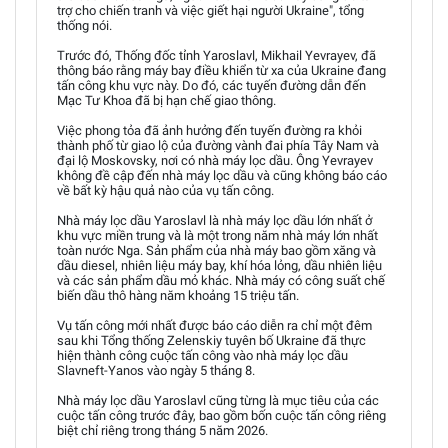
trợ cho chiến tranh và việc giết hại người Ukraine", tổng
thống nói.
Trước đó, Thống đốc tỉnh Yaroslavl, Mikhail Yevrayev, đã
thông báo rằng máy bay điều khiển từ xa của Ukraine đang
tấn công khu vực này. Do đó, các tuyến đường dẫn đến
Mạc Tư Khoa đã bị hạn chế giao thông.
Việc phong tỏa đã ảnh hưởng đến tuyến đường ra khỏi
thành phố từ giao lộ của đường vành đai phía Tây Nam và
đại lộ Moskovsky, nơi có nhà máy lọc dầu. Ông Yevrayev
không đề cập đến nhà máy lọc dầu và cũng không báo cáo
về bất kỳ hậu quả nào của vụ tấn công.
Nhà máy lọc dầu Yaroslavl là nhà máy lọc dầu lớn nhất ở
khu vực miền trung và là một trong năm nhà máy lớn nhất
toàn nước Nga. Sản phẩm của nhà máy bao gồm xăng và
dầu diesel, nhiên liệu máy bay, khí hóa lỏng, dầu nhiên liệu
và các sản phẩm dầu mỏ khác. Nhà máy có công suất chế
biến dầu thô hàng năm khoảng 15 triệu tấn.
Vụ tấn công mới nhất được báo cáo diễn ra chỉ một đêm
sau khi Tổng thống Zelenskiy tuyên bố Ukraine đã thực
hiện thành công cuộc tấn công vào nhà máy lọc dầu
Slavneft-Yanos vào ngày 5 tháng 8.
Nhà máy lọc dầu Yaroslavl cũng từng là mục tiêu của các
cuộc tấn công trước đây, bao gồm bốn cuộc tấn công riêng
biệt chỉ riêng trong tháng 5 năm 2026.