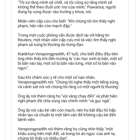
"Tôi sợ rằng mình sẽ chết, và tôi cũng sợ rằng mình sẽ
không thể theo đuổi ước mơ của mình," Pawarisa, người
đang hy vọng được vào trường y khoa, nói.
Nhân viên cấp cứu cho biết: "Khi chúng tôi tìm thấy nghi
phạm, hắn vẫn còn mạch đập."
Trong một cuộc phỏng vấn được dịch lại với hãng tin
Reuters, một nhân viên cấp cứu mô tả việc tìm thấy nghi
phạm xả súng bị thương do trúng đạn.
Kiatikhun Verapongpradith, 47 tuổi, cho biết điều đầu tiên
ông nhìn thấy khi đến trường là "các học sinh bị bắn, một số
bị bắn vào tay, một số bị bắn vào lưng, một số bị bắn vào
ngực".
Sau khi chăm sóc y tế cho một số nạn nhân,
Verapongpradith nói: "Chúng tôi nghe thấy một tiếng súng,
và cảnh sát nói với chúng tôi rằng có một người bị thương".
Ông ấy nói thêm rằng họ "vội vàng chạy đến" và phát hiện
nghi phạm đã chĩa súng vào chính mình "và gục ngã".
Ông ấy nói cậu bé vẫn còn mạch, nên họ bắt đầu hô hấp
nhân tạo và chuẩn bị một tấm ván để khiêng cậu bé đến
bệnh viện.
Verapongpradith nói thêm rằng họ cũng nhìn thấy "một
khẩu súng trên mặt đất, và trong túi áo ngực của anh ta,
chúng tôi thấy có nhiều đạn".