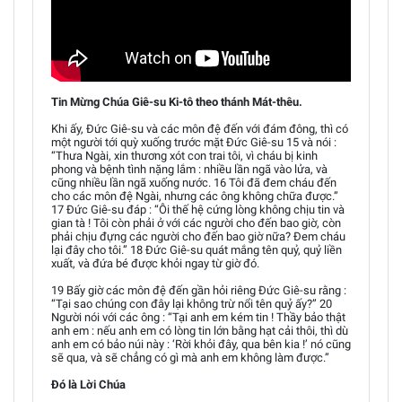
Tin Mừng Chúa Giê-su Ki-tô theo thánh Mát-thêu.
Khi ấy, Đức Giê-su và các môn đệ đến với đám đông, thì có
một người tới quỳ xuống trước mặt Đức Giê-su 15 và nói :
“Thưa Ngài, xin thương xót con trai tôi, vì cháu bị kinh
phong và bệnh tình nặng lắm : nhiều lần ngã vào lửa, và
cũng nhiều lần ngã xuống nước. 16 Tôi đã đem cháu đến
cho các môn đệ Ngài, nhưng các ông không chữa được.”
17 Đức Giê-su đáp : “Ôi thế hệ cứng lòng không chịu tin và
gian tà ! Tôi còn phải ở với các người cho đến bao giờ, còn
phải chịu đựng các người cho đến bao giờ nữa? Đem cháu
lại đây cho tôi.” 18 Đức Giê-su quát mắng tên quỷ, quỷ liền
xuất, và đứa bé được khỏi ngay từ giờ đó.
19 Bấy giờ các môn đệ đến gần hỏi riêng Đức Giê-su rằng :
“Tại sao chúng con đây lại không trừ nổi tên quỷ ấy?” 20
Người nói với các ông : “Tại anh em kém tin ! Thầy bảo thật
anh em : nếu anh em có lòng tin lớn bằng hạt cải thôi, thì dù
anh em có bảo núi này : ‘Rời khỏi đây, qua bên kia !’ nó cũng
sẽ qua, và sẽ chẳng có gì mà anh em không làm được.”
Đó là Lời Chúa