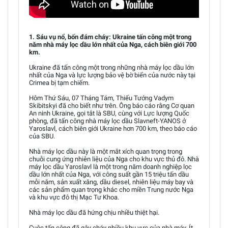
1. Sáu vụ nổ, bốn đám cháy: Ukraine tấn công một trong
năm nhà máy lọc dầu lớn nhất của Nga, cách biên giới 700
km.
Ukraine đã tấn công một trong những nhà máy lọc dầu lớn
nhất của Nga và lực lượng bảo vệ bờ biển của nước này tại
Crimea bị tạm chiếm.
Hôm Thứ Sáu, 07 Tháng Tám, Thiếu Tướng Vadym
Skibitskyi đã cho biết như trên. Ông báo cáo rằng Cơ quan
An ninh Ukraine, gọi tắt là SBU, cùng với Lực lượng Quốc
phòng, đã tấn công nhà máy lọc dầu Slavneft-YANOS ở
Yaroslavl, cách biên giới Ukraine hơn 700 km, theo báo cáo
của SBU.
Nhà máy lọc dầu này là một mắt xích quan trọng trong
chuỗi cung ứng nhiên liệu của Nga cho khu vực thủ đô. Nhà
máy lọc dầu Yaroslavl là một trong năm doanh nghiệp lọc
dầu lớn nhất của Nga, với công suất gần 15 triệu tấn dầu
mỗi năm, sản xuất xăng, dầu diesel, nhiên liệu máy bay và
các sản phẩm quan trọng khác cho miền Trung nước Nga
và khu vực đô thị Mạc Tư Khoa.
Nhà máy lọc dầu đã hứng chịu nhiều thiệt hại.
Cuộc tấn công đã gây cháy nhiều khu vực của nhà máy. Ít