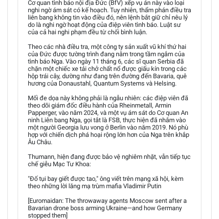
Cơ quan tình báo nội địa Đức (BfV) xếp vụ án này vào loại
nghi ngờ ám sát có kế hoạch. Tuy nhiên, thẩm phán điều tra
liên bang không tin vào điều đó, nên lệnh bắt giữ chỉ nêu lý
do là nghi ngờ hoạt động của điệp viên tình báo. Luật sư
của cả hai nghi phạm đều từ chối bình luận.
Theo các nhà điều tra, một công ty sản xuất vũ khí thứ hai
của Đức được tường trình đang nằm trong tầm ngắm của
tình báo Nga. Vào ngày 11 tháng 6, các sĩ quan Serbia đã
chặn một chiếc xe tải chở chất nổ được giấu kín trong các
hộp trái cây, dường như đang trên đường đến Bavaria, quê
hương của Donaustahl, Quantum Systems và Helsing.
Mối đe dọa này không phải là ngẫu nhiên: các điệp viên đã
theo dõi giám đốc điều hành của Rheinmetall, Armin
Papperger, vào năm 2024, và một vụ ám sát do Cơ quan An
ninh Liên bang Nga, gọi tắt là FSB, thực hiện đã nhắm vào
một người Georgia lưu vong ở Berlin vào năm 2019. Nó phù
hợp với chiến dịch phá hoại rộng lớn hơn của Nga trên khắp
Âu Châu.
Thumann, hiện đang được bảo vệ nghiêm nhặt, vẫn tiếp tục
chế giễu Mạc Tư Khoa:
"Đố tụi bay giết được tao," ông viết trên mạng xã hội, kèm
theo những lời lăng mạ trùm mafia Vladimir Putin
[Euromaidan: The throwaway agents Moscow sent after a
Bavarian drone boss arming Ukraine—and how Germany
stopped them]