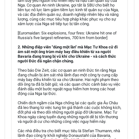
làm suy yếu nguồn thu nhiên liệu và hậu cần quân sự của
Nga. Cơ quan An ninh Ukraine, gọi tắt là SBU cho biết họ
liên tục nỗ lực làm giảm tiềm lực kinh tế quân sự của Nga,
và các địa điểm quân sự, doanh nghiệp nhiên liệu và năng
lượng, cùng các mục tiêu hợp pháp khác phục vụ cho sự
xâm lược của Nga sẽ tiếp tục bị tấn công.
[Euromaidan: Six explosions, four fires: Ukraine hit one of
Russia’s five largest refineries, 700 km from border]
2. Những điệp viên "dùng một lần" mà Mạc Tư Khoa cử đi
ám sát một ông trùm máy bay điều khiển từ xa người
Bavaria đang trang bị vũ khí cho Ukraine - và cách thức
người Đức đã ngăn chặn chúng.
Theo báo Die Zeit, các cơ quan an ninh Đức tin rằng Nga
đang chuẩn bị ám sát nhà lãnh đạo một công ty cung cấp
máy bay điều khiển từ xa cho Ukraine. Hai nghi phạm theo
dõi ông ta đã bị bắt giữ, và các quan chức cảnh báo vụ việc
đánh dấu một bước ngoặt nguy hiểm hơn trong các hoạt
động của Nga tại Đức.
Chiến dịch ngầm của Nga chống lại các quốc gia Âu Châu
đã leo thang từ việc tung tin giả thành các cuộc không kích,
đốt phá và theo dõi những người giúp đỡ Ukraine. Mạc Tư
Khoa ngày càng tuyển dụng những người dễ bị tổn thương
và người di cư cho những công việc nguy hiểm này.
Các nhà điều tra cho biết mục tiêu là Stefan Thumann, nhà
lãnh đạo công ty khởi nghiệp Donaustahl của Bavaria,