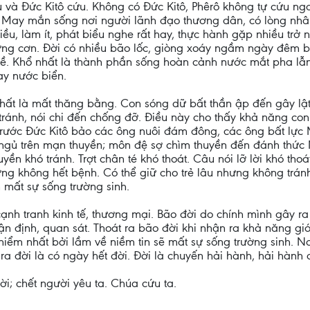
 và Đức Kitô cứu. Không có Đức Kitô, Phêrô không tự cứu n
. May mắn sống nơi người lãnh đạo thương dân, có lòng nhân
ều, làm ít, phát biểu nghe rất hay, thực hành gặp nhiều trở n
từng cơn. Đời có nhiều bão lốc, giòng xoáy ngầm ngày đêm 
ề. Khổ nhất là thành phần sống hoàn cảnh nước mắt pha lẫ
ay nước biển.
 nhất là mất thăng bằng. Con sóng dữ bất thần ập đến gây lật
ránh, nói chi đến chống đỡ. Điều này cho thấy khả năng con
ước Đức Kitô bảo các ông nuôi đám đông, các ông bất lực Mt 
 ngủ trên mạn thuyền; môn đệ sợ chìm thuyền đến đánh thức 
huyền khó tránh. Trợt chân té khó thoát. Câu nói lỡ lời khó th
ng không hết bệnh. Có thể giữ cho trẻ lâu nhưng không trá
 mất sự sống trường sinh.
cạnh tranh kinh tế, thương mại. Bão đời do chính mình gây ra
nhận định, quan sát. Thoát ra bão đời khi nhận ra khả năng 
hiểm nhất bởi lầm về niềm tin sẽ mất sự sống trường sinh. Nơ
 ra đời là có ngày hết đời. Đời là chuyến hải hành, hải hành 
i; chết người yêu ta. Chúa cứu ta.