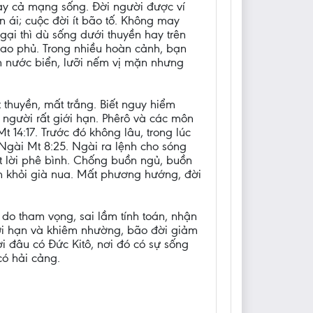
gay cả mạng sống. Đời người được ví
 ái; cuộc đời ít bão tố. Không may
gại thì dù sống dưới thuyền hay trên
bao phủ. Trong nhiều hoàn cảnh, bạn
n nước biển, lưỡi nếm vị mặn nhưng
 thuyền, mất trắng. Biết nguy hiểm
 người rất giới hạn. Phêrô và các môn
14:17. Trước đó không lâu, trong lúc
Ngài Mt 8:25. Ngài ra lệnh cho sóng
oát lời phê bình. Chống buồn ngủ, buồn
nh khỏi già nua. Mất phương hướng, đời
 do tham vọng, sai lầm tính toán, nhận
giới hạn và khiêm nhường, bão đời giảm
i đâu có Đức Kitô, nơi đó có sự sống
có hải cảng.