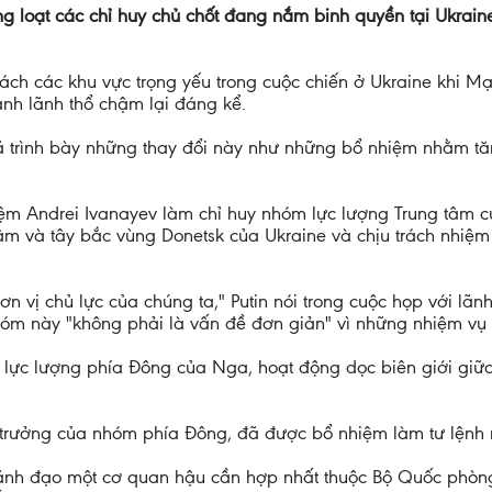
àng loạt các chỉ huy chủ chốt đang nắm binh quyền tại Ukrai
trách các khu vực trọng yếu trong cuộc chiến ở Ukraine khi 
ành lãnh thổ chậm lại đáng kể.
 trình bày những thay đổi này như những bổ nhiệm nhằm tă
ệm Andrei Ivanayev làm chỉ huy nhóm lực lượng Trung tâm củ
âm và tây bắc vùng Donetsk của Ukraine và chịu trách nhiệm
n vị chủ lực của chúng ta," Putin nói trong cuộc họp với l
nhóm này "không phải là vấn đề đơn giản" vì những nhiệm v
 lực lượng phía Đông của Nga, hoạt động dọc biên giới giữ
u trưởng của nhóm phía Đông, đã được bổ nhiệm làm tư lệnh
ãnh đạo một cơ quan hậu cần hợp nhất thuộc Bộ Quốc phòng