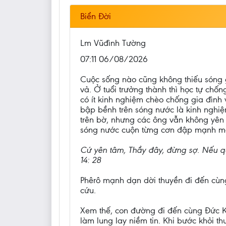
Biển Đời
Lm Vũđình Tường
07:11 06/08/2026
Cuộc sống nào cũng không thiếu sóng g
vả. Ở tuổi trưởng thành thì học tự chố
có ít kinh nghiệm chèo chống gia đình
bập bềnh trên sóng nước là kinh nghi
trên bờ, nhưng các ông vẫn không yên t
sóng nước cuộn từng cơn đập mạnh mạn 
Cứ yên tâm, Thầy đây, đừng sợ. Nếu quả
14: 28
Phêrô mạnh dạn dời thuyền đi đến cùng
cứu.
Xem thế, con đường đi đến cùng Đức Ki
làm lung lay niềm tin. Khi bước khỏi th