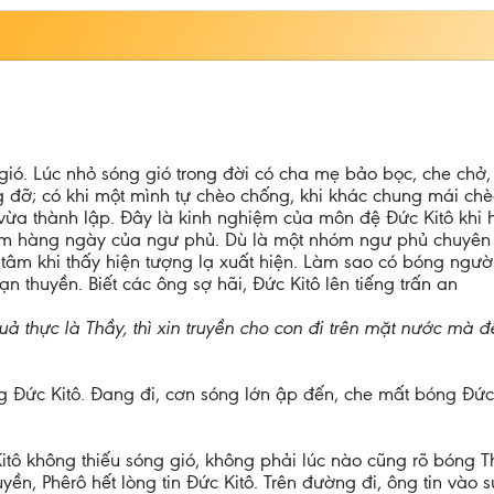
ió. Lúc nhỏ sóng gió trong đời có cha mẹ bảo bọc, che chở,
ng đỡ; có khi một mình tự chèo chống, khi khác chung mái chè
 vừa thành lập. Đây là kinh nghiệm của môn đệ Đức Kitô khi
ệm hàng ngày của ngư phủ. Dù là một nhóm ngư phủ chuyên n
âm khi thấy hiện tượng lạ xuất hiện. Làm sao có bóng người 
thuyền. Biết các ông sợ hãi, Đức Kitô lên tiếng trấn an
 thực là Thầy, thì xin truyền cho con đi trên mặt nước mà đ
 Đức Kitô. Đang đi, cơn sóng lớn ập đến, che mất bóng Đức 
tô không thiếu sóng gió, không phải lúc nào cũng rõ bóng Th
uyền, Phêrô hết lòng tin Đức Kitô. Trên đường đi, ông tin vào