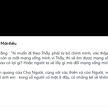
 Mát-thêu.
rằng : “Ai muốn đi theo Thầy, phải từ bỏ chính mình, vác thậ
còn ai mất mạng sống mình vì Thầy, thì sẽ tìm được mạng s
 nào có lợi gì? Hoặc người ta sẽ lấy gì mà đổi mạng sống mì
h quang của Cha Người, cùng với các thiên sứ của Người, v
t anh em : trong số người có mặt ở đây, có những kẻ sẽ khôn