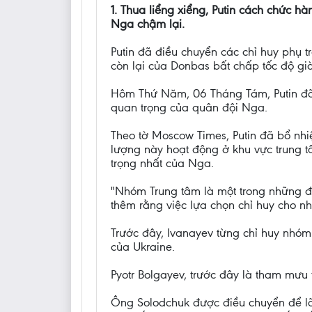
1. Thua liểng xiểng, Putin cách chức h
Nga chậm lại.
Putin đã điều chuyển các chỉ huy phụ 
còn lại của Donbas bất chấp tốc độ gi
Hôm Thứ Năm, 06 Tháng Tám, Putin đã
quan trọng của quân đội Nga.
Theo tờ Moscow Times, Putin đã bổ nhi
lượng này hoạt động ở khu vực trung t
trọng nhất của Nga.
"Nhóm Trung tâm là một trong những đơ
thêm rằng việc lựa chọn chỉ huy cho 
Trước đây, Ivanayev từng chỉ huy nhóm
của Ukraine.
Pyotr Bolgayev, trước đây là tham mư
Ông Solodchuk được điều chuyển để l