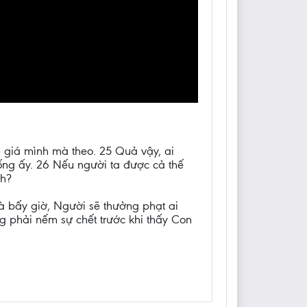
p giá mình mà theo. 25 Quả vậy, ai
ống ấy. 26 Nếu người ta được cả thế
nh?
à bấy giờ, Người sẽ thưởng phạt ai
g phải nếm sự chết trước khi thấy Con