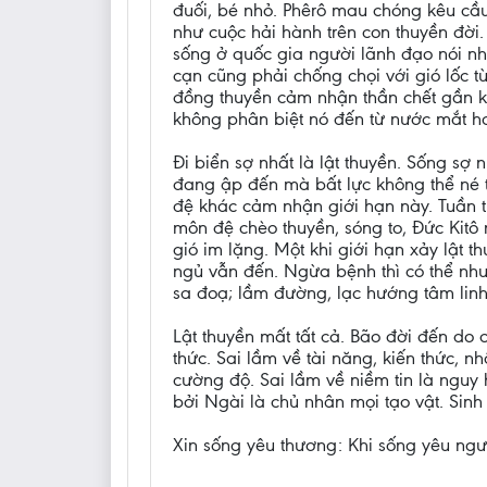
đuối, bé nhỏ. Phêrô mau chóng kêu cầu
như cuộc hải hành trên con thuyền đời
sống ở quốc gia người lãnh đạo nói nhi
cạn cũng phải chống chọi với gió lốc 
đồng thuyền cảm nhận thần chết gần k
không phân biệt nó đến từ nước mắt h
Đi biển sợ nhất là lật thuyền. Sống sợ
đang ập đến mà bất lực không thể né t
đệ khác cảm nhận giới hạn này. Tuần tr
môn đệ chèo thuyền, sóng to, Đức Kitô
gió im lặng. Một khi giới hạn xảy lật t
ngủ vẫn đến. Ngừa bệnh thì có thể như
sa đoạ; lầm đường, lạc hướng tâm linh
Lật thuyền mất tất cả. Bão đời đến do 
thức. Sai lầm về tài năng, kiến thức, 
cường độ. Sai lầm về niềm tin là nguy 
bởi Ngài là chủ nhân mọi tạo vật. Sinh
Xin sống yêu thương: Khi sống yêu ngườ