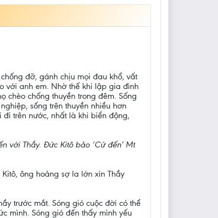
 chống đỡ, gánh chịu mọi đau khổ, vất
o với anh em. Nhờ thế khi lập gia đình
 họ chèo chống thuyền trong đêm. Sống
ghiệp, sống trên thuyền nhiều hơn
đi trên nước, nhất là khi biển động,
ến với Thầy. Đức Kitô bảo ‘Cứ đến’ Mt
Kitô, ông hoảng sợ la lớn xin Thầy
ầy trước mắt. Sóng gió cuộc đời có thể
 sức mình. Sóng gió đến thấy mình yếu