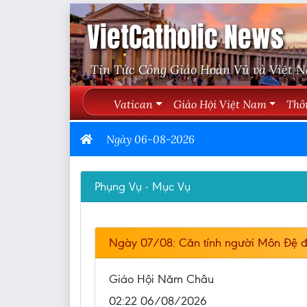
VietCatholic News
Tin Tức Công Giáo Hoàn Vũ và Việt 
Vatican
Giáo Hội Việt Nam
Thô
Ngày 06-08-2026
Phụng Vụ - Mục Vụ
Ngày 07/08: Căn tính người Môn Đệ đ
Giáo Hội Năm Châu
02:22 06/08/2026