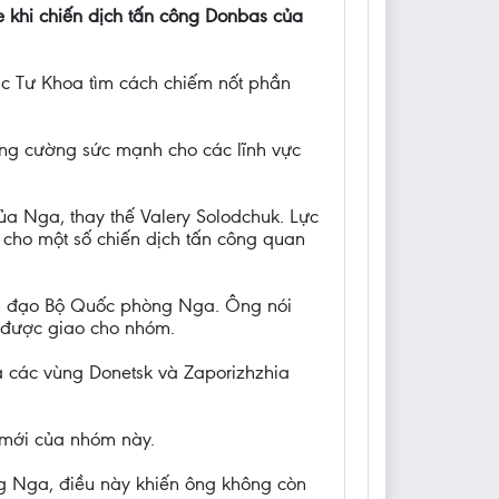
ne khi chiến dịch tấn công Donbas của
Mạc Tư Khoa tìm cách chiếm nốt phần
ng cường sức mạnh cho các lĩnh vực
a Nga, thay thế Valery Solodchuk. Lực
 cho một số chiến dịch tấn công quan
ãnh đạo Bộ Quốc phòng Nga. Ông nói
ụ được giao cho nhóm.
a các vùng Donetsk và Zaporizhzhia
 mới của nhóm này.
 Nga, điều này khiến ông không còn