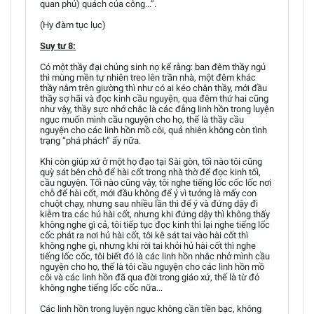
quan phủ) quách của công...”.
(Hy đàm tục lục)
Suy tư 8:
Có một thầy đại chủng sinh nọ kể rằng: ban đêm thầy ngủ
thì mùng mền tự nhiên treo lên trần nhà, một đêm khác
thầy nằm trên giường thì như có ai kéo chân thầy, mới đầu
thầy sợ hãi và đọc kinh cầu nguyện, qua đêm thứ hai cũng
như vậy, thầy sực nhớ chắc là các đẳng linh hồn trong luyện
ngục muốn mình cầu nguyện cho họ, thế là thầy cầu
nguyện cho các linh hồn mồ côi, quả nhiên không còn tình
trạng “phá phách” ấy nữa.
Khi còn giúp xứ ở một họ đạo tại Sài gòn, tối nào tôi cũng
quỳ sát bên chỗ để hài cốt trong nhà thờ để đọc kinh tối,
cầu nguyện. Tối nào cũng vậy, tôi nghe tiếng lốc cốc lốc nơi
chỗ để hài cốt, mới đầu không để ý vì tưởng là mấy con
chuột chạy, nhưng sau nhiều lần thì để ý và đứng dậy đi
kiễm tra các hủ hài cốt, nhưng khi đứng dậy thì không thấy
không nghe gì cả, tôi tiếp tục đọc kinh thì lại nghe tiếng lốc
cốc phát ra nơi hủ hài cốt, tôi kê sát tai vào hài cốt thì
không nghe gì, nhưng khi rời tai khỏi hủ hài cốt thì nghe
tiếng lốc cốc, tôi biết đó là các linh hồn nhắc nhở mình cầu
nguyện cho họ, thế là tôi cầu nguyện cho các linh hồn mồ
côi và các linh hồn đã qua đời trong giáo xứ, thế là từ đó
không nghe tiếng lốc cốc nữa...
Các linh hồn trong luyện ngục không cần tiền bạc, không