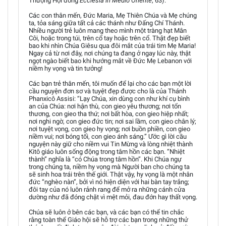
Thượng Hội đồng
Ecclesia in Medio Oriente
, 63).
Các con thân mến, Đức Maria, Mẹ Thiên Chúa và Mẹ chúng
ta, tỏa sáng giữa tất cả các thánh như Đấng Chí Thánh.
Nhiều người trẻ luôn mang theo mình một tràng hạt Mân
Côi, hoặc trong túi, trên cổ tay hoặc trên cổ. Thật đẹp biết
bao khi nhìn Chúa Giêsu qua đôi mắt của trái tim Mẹ Maria!
Ngay cả từ nơi đây, nơi chúng ta đang ở ngay lúc này, thật
ngọt ngào biết bao khi hướng mắt về Đức Mẹ Lebanon với
niềm hy vọng và tin tưởng!
Các bạn trẻ thân mến, tôi muốn để lại cho các bạn một lời
cầu nguyện đơn sơ và tuyệt đẹp được cho là của Thánh
Phanxicô Assisi: “Lạy Chúa, xin dùng con như khí cụ bình
an của Chúa: nơi hận thù, con gieo yêu thương; nơi tổn
thương, con gieo tha thứ; nơi bất hòa, con gieo hiệp nhất;
nơi nghi ngờ, con gieo đức tin; nơi sai lầm, con gieo chân lý;
nơi tuyệt vọng, con gieo hy vọng; nơi buồn phiền, con gieo
niềm vui; nơi bóng tối, con gieo ánh sáng.” Ước gì lời cầu
nguyện này giữ cho niềm vui Tin Mừng và lòng nhiệt thành
Kitô giáo luôn sống động trong tâm hồn các bạn. “Nhiệt
thành” nghĩa là “có Chúa trong tâm hồn”. Khi Chúa ngự
trong chúng ta, niềm hy vọng mà Người ban cho chúng ta
sẽ sinh hoa trái trên thế giới. Thật vậy, hy vọng là một nhân
đức “nghèo nàn”, bởi vì nó hiện diện với hai bàn tay trắng;
đôi tay của nó luôn rảnh rang để mở ra những cánh cửa
dường như đã đóng chặt vì mệt mỏi, đau đớn hay thất vọng.
Chúa sẽ luôn ở bên các bạn, và các bạn có thể tin chắc
rằng toàn thể Giáo hội sẽ hỗ trợ các bạn trong những thử