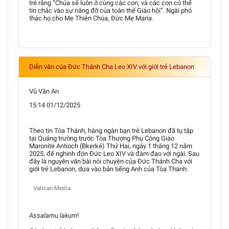
trẻ rằng “Chúa sẽ luôn ở cùng các con, và các con có thể
tin chắc vào sự nâng đỡ của toàn thể Giáo hội”. Ngài phó
thác họ cho Mẹ Thiên Chúa, Đức Mẹ Maria.
Diễn văn của Đức Thánh Cha Leo XIV với giới trẻ Lebanon
Vũ Văn An
15:14 01/12/2025
Theo tin Tòa Thánh, hàng ngàn bạn trẻ Lebanon đã tụ tập
tại Quảng trường trước Tòa Thượng Phụ Công Giáo
Maronite Antioch (Bkerké) Thứ Hai, ngày 1 tháng 12 năm
2025, để nghinh đón Đức Leo XIV và đàm đạo với ngài. Sau
đây là nguyên văn bài nói chuyện của Đức Thánh Cha với
giới trẻ Lebanon, dựa vào bản tiếng Anh của Tòa Thánh:
Vatican Media
Assalamu lakum
!