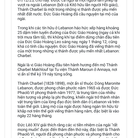
01/12/25, cho hay: Được ca ngợi là một người làm phép lạ
vượt ra ngoài Lebanon (bởi cả Kitô hữu lẫn người Hồi giáo),
Thánh Charbel là một trong những vị thánh được yêu mến
nhất đất nước. Đức Giáo Hoàng đã cầu nguyện tại mộ của
ngài.
Trong khi các tín hữu ở Lebanon háo hức xếp hàng khoảng
25 dặm trên tuyến đường của Đức Giáo Hoàng (ngay cả khi
trời mưa tầm tã), thì không khí tại điểm dừng chân đầu tiên
của Đức Giáo Hoàng Leo sáng nay, ngày 1 tháng 12, cũng
khá có tính cầu nguyện. Đức Giáo Hoàng đã viếng thăm mộ
của một trong những vị thánh được yêu mến nhất Lebanon:
Charbel.
Ngài là vị Giáo Hoàng đầu tiên hành hương đến mộ Thánh
Charbel Makhlouf tại Tu viện Thánh Maroun ở Annaya, nơi
vị ẩn sĩ thế kỷ 19 này từng sống.
Thánh Charbel (1828-1898), một ẩn sĩ thuộc Dòng Maronite
Lebanon, được phong chân phước năm 1965 và được Đức
Phaolô VI phong thánh năm 1977, là trung tâm của nhiều
hiện tượng và phép lạ phi thường, khiến ngài trở thành nhân
vật trung tâm của lòng đạo đức bình dân ở Lebanon và trên
toàn thế giới. Lăng mộ của ngài được hàng ngàn tín hữu từ
khắp nơi trên thế giới viếng thăm hàng năm, đặc biệt là vào
ngày 22 hàng tháng.
Đức Lêô XIV giải thích rằng các vị tiền nhiệm của ngài "rất
mong muốn" được đến thăm đền thờ này, đặc biệt là Thánh
Phaolô VI, người đã phong chân phước và phong thánh cho