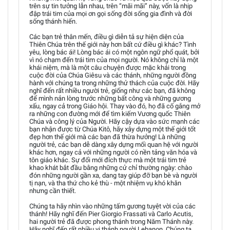
trên sự tin tưởng lẫn nhau, trên “mãi mãi” này, vốn là nhịp
đập trái tim của mọi ơn gọi sống đời sống gia đình và đời
sống thánh hiến.
Các bạn trẻ thân mến, điều gì diễn tả sự hiện diện của
Thiên Chúa trên thế giới này hơn bất cứ điều gì khác? Tình
yêu, lòng bác ái! Lòng bác ái có một ngôn ngữ phổ quát, bởi
vì nó chạm đến trái tim của mọi người. Nó không chỉ là một
khái niệm, mà là một câu chuyện được mặc khải trong
cuộc đời của Chúa Giêsu và các thánh, những người đồng
hành với chúng ta trong những thử thách của cuộc đời. Hãy
nghĩ đến rất nhiều người trẻ, giống như các bạn, đã không
để mình nản lòng trước những bất công và những gương
xấu, ngay cả trong Giáo hội. Thay vào đó, họ đã cố gắng mở
ra những con đường mới để tìm kiếm Vương quốc Thiên
Chúa và công lý của Người. Hãy cậy dựa vào sức mạnh các
bạn nhận được từ Chúa Kitô, hãy xây dựng một thế giới tốt
đẹp hơn thế giới mà các bạn đã thừa hưởng! Là những
người trẻ, các bạn dễ dàng xây dựng mối quan hệ với người
khác hơn, ngay cả với những người có nền tảng văn hóa và
tôn giáo khác. Sự đổi mới đích thực mà một trái tim trẻ
khao khát bắt đầu bằng những cử chỉ thường ngày: chào
đón những người gần xa, dang tay giúp đỡ bạn bè và người
tị nạn, và tha thứ cho kẻ thù - một nhiệm vụ khó khăn
nhưng cần thiết.
Chúng ta hãy nhìn vào những tấm gương tuyệt vời của các
thánh! Hãy nghĩ đến Pier Giorgio Frassati và Carlo Acutis,
hai người trẻ đã được phong thánh trong Năm Thánh này.
Hãy nghĩ đến rất nhiều vị thánh người Lebanon. Chúng ta