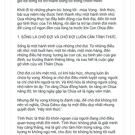
giờ để bóng tối trở thành bóng tối trong chính mình.
Khởi đi từ những phạm trù: bóng tối - mùa Vọng - tỉnh thức,
bài suy niệm này được hình thành như một hành trình nhỏ:
Qua những thực tại đầy biến động của thời đại, đến lời mời
gọi tỉnh thức của Tin Mừng, rồi dẫn ta trở lại chính đời mình
để củng cố ngọn đèn của lòng ta trước khi Con Chúa đến.
1. SỐNG LÀ CHỜ ĐỢI VÀ CHỜ ĐỢI LUÔN CẦN TỈNH THỨC.
Sống là một hành trình của những chờ đợi. Từ những điều
rất nhỏ: một buổi hẹn, một tin nhắn, một món hàng, đến
những điều hệ trọng: tương lai con cái, sự bình yên của gia
đình, sự trưởng thành thiêng liêng, và sau hết là cuộc gặp
gỡ vĩnh cửu với Thiên Chúa.
Chờ đợi có khi mệt mỏi, có khi háo hức, nhưng luôn ẩn
chứa hy vọng. Không ai chờ đợi điều mình tuyệt vọng; người
ta chỉ chờ khi người ta tin. Và Kitô hữu là những người sống
nhờ niềm tin ấy: Tin rằng Chúa đồng hành, tin rằng ơn Chúa
nâng đỡ, tin rằng ngày gặp lại Chúa sẽ là ngày viên mãn.
Nhưng để hy vọng không bị đánh cắp, để chờ đợi không trở
nên vô nghĩa, Chúa Giêsu dạy ta một điều duy nhất nhưng
quyết định: "Hãy tỉnh thức".
Tỉnh thức là thái độ khôn ngoan của người đang chờ điều
quan trọng nhất đời mình. Tỉnh thức không phải là giật mình
hay căng thẳng, mà là giữ cho tâm hồn trong sáng, cho
lương tri không ngủ mê, cho đức tin không bị bóng tối nuốt