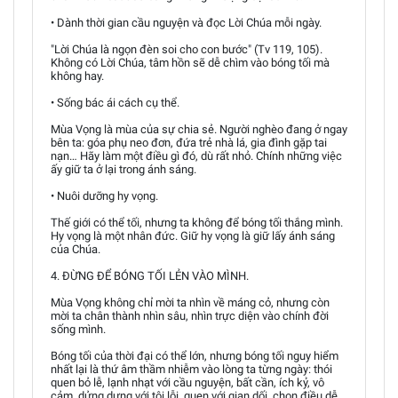
• Dành thời gian cầu nguyện và đọc Lời Chúa mỗi ngày.
"Lời Chúa là ngọn đèn soi cho con bước" (Tv 119, 105).
Không có Lời Chúa, tâm hồn sẽ dễ chìm vào bóng tối mà
không hay.
• Sống bác ái cách cụ thể.
Mùa Vọng là mùa của sự chia sẻ. Người nghèo đang ở ngay
bên ta: góa phụ neo đơn, đứa trẻ nhà lá, gia đình gặp tai
nạn… Hãy làm một điều gì đó, dù rất nhỏ. Chính những việc
ấy giữ ta ở lại trong ánh sáng.
• Nuôi dưỡng hy vọng.
Thế giới có thể tối, nhưng ta không để bóng tối thắng mình.
Hy vọng là một nhân đức. Giữ hy vọng là giữ lấy ánh sáng
của Chúa.
4. ĐỪNG ĐỂ BÓNG TỐI LẺN VÀO MÌNH.
Mùa Vọng không chỉ mời ta nhìn về máng cỏ, nhưng còn
mời ta chân thành nhìn sâu, nhìn trực diện vào chính đời
sống mình.
Bóng tối của thời đại có thể lớn, nhưng bóng tối nguy hiểm
nhất lại là thứ âm thầm nhiễm vào lòng ta từng ngày: thói
quen bỏ lễ, lạnh nhạt với cầu nguyện, bất cần, ích kỷ, vô
cảm, dửng dưng với tội lỗi, quen với gian dối, chọn điều dễ