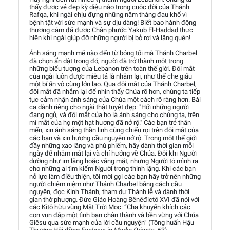
thấy được vẻ đẹp kỳ diệu nào trong cuộc đời của Thánh
Rafqa, khi ngài chịu đựng những năm tháng đau khổ vì
bệnh tật với sức mạnh và sự dịu dàng! Biết bao hành động
thương cảm đã được Chân phước Yakub El-Haddad thực
hiện khi ngài giúp đỡ những người bị bỏ rơi và lãng quên!
Ánh sáng mạnh mẽ nào đến từ bóng tối mà Thánh Charbel
đã chọn ẩn dật trong đó, người đã trở thành một trong
những biểu tượng của Lebanon trên toàn thế giới. Đôi mắt
của ngài luôn được miêu tả là nhắm lại, như thể che giấu
một bí ẩn vô cùng lớn lao. Qua đôi mắt của Thánh Charbel,
đôi mắt đã nhắm lại để nhìn thấy Chúa rõ hơn, chúng ta tiếp
tục cảm nhận ánh sáng của Chúa một cách rõ ràng hơn. Bài
ca dành riêng cho ngài thật tuyệt đẹp: "Hỡi những người
đang ngủ, và đôi mắt của họ là ánh sáng cho chúng ta, trên
mí mắt của họ một hạt hương đã nở rộ." Các bạn trẻ thân
mến, xin ánh sáng thần linh cũng chiếu rọi trên đôi mắt của
các bạn và xin hương cầu nguyện nở rộ. Trong một thế giới
đầy những xao lãng và phù phiếm, hãy dành thời gian mỗi
ngày để nhắm mắt lại và chỉ hướng về Chúa. Đôi khi Người
dường như im lặng hoặc vắng mặt, nhưng Người tỏ mình ra
cho những ai tìm kiếm Người trong thinh lặng. Khi các bạn
nỗ lực làm điều thiện, tôi mời gọi các bạn hãy trở nên những
người chiêm niệm như Thánh Charbel bằng cách cầu
nguyện, đọc Kinh Thánh, tham dự Thánh lễ và dành thời
gian thờ phượng. Đức Giáo Hoàng Bênêđictô XVI đã nói với
các Kitô hữu vùng Mặt Trời Mọc: “Cha khuyến khích các
con vun đắp một tình bạn chân thành và bền vững với Chúa
Giêsu qua sức mạnh của lời cầu nguyện” (Tông huấn Hậu