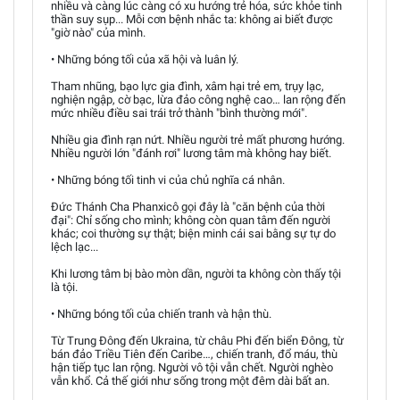
nhiều và càng lúc càng có xu hướng trẻ hóa, sức khỏe tinh
thần suy sụp... Mỗi cơn bệnh nhắc ta: không ai biết được
"giờ nào" của mình.
• Những bóng tối của xã hội và luân lý.
Tham nhũng, bạo lực gia đình, xâm hại trẻ em, trụy lạc,
nghiện ngập, cờ bạc, lừa đảo công nghệ cao… lan rộng đến
mức nhiều điều sai trái trở thành "bình thường mới".
Nhiều gia đình rạn nứt. Nhiều người trẻ mất phương hướng.
Nhiều người lớn "đánh rơi" lương tâm mà không hay biết.
• Những bóng tối tinh vi của chủ nghĩa cá nhân.
Đức Thánh Cha Phanxicô gọi đây là "căn bệnh của thời
đại": Chỉ sống cho mình; không còn quan tâm đến người
khác; coi thường sự thật; biện minh cái sai bằng sự tự do
lệch lạc...
Khi lương tâm bị bào mòn dần, người ta không còn thấy tội
là tội.
• Những bóng tối của chiến tranh và hận thù.
Từ Trung Đông đến Ukraina, từ châu Phi đến biển Đông, từ
bán đảo Triều Tiên đến Caribe…, chiến tranh, đổ máu, thù
hận tiếp tục lan rộng. Người vô tội vẫn chết. Người nghèo
vẫn khổ. Cả thế giới như sống trong một đêm dài bất an.