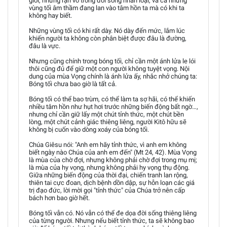
giới, những rạn vỡ trong đời sống nhân loại, và cả những
vùng tối âm thầm đang lan vào tâm hồn ta mà có khi ta
không hay biết.
Những vùng tối có khi rất dày. Nó dày đến mức, lắm lúc
khiến người ta không còn phân biệt được đâu là đường,
đâu là vực.
Nhưng cũng chính trong bóng tối, chỉ cần một ánh lửa le lói
thôi cũng đủ để giữ một con người không tuyệt vọng. Nội
dung của mùa Vọng chính là ánh lửa ấy, nhắc nhở chúng ta:
Bóng tối chưa bao giờ là tất cả.
Bóng tối có thể bao trùm, có thể làm ta sợ hãi, có thể khiến
nhiều tâm hồn như hụt hơi trước những biến động bất ngờ…,
nhưng chỉ cần giữ lấy một chút tỉnh thức, một chút bền
lòng, một chút cảnh giác thiêng liêng, người Kitô hữu sẽ
không bị cuốn vào dòng xoáy của bóng tối.
Chúa Giêsu nói: "Anh em hãy tỉnh thức, vì anh em không
biết ngày nào Chúa của anh em đến" (Mt 24, 42). Mùa Vọng
là mùa của chờ đợi, nhưng không phải chờ đợi trong mụ mị;
là mùa của hy vọng, nhưng không phải hy vọng thụ động.
Giữa những biến động của thời đại, chiến tranh lan rộng,
thiên tai cực đoan, dịch bệnh dồn dập, sự hỗn loạn các giá
trị đạo đức, lời mời gọi "tỉnh thức" của Chúa trở nên cấp
bách hơn bao giờ hết.
Bóng tối vẫn có. Nó vẫn có thể đe dọa đời sống thiêng liêng
của từng người. Nhưng nếu biết tỉnh thức, ta sẽ không bao