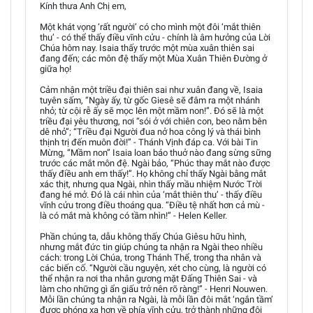
Kính thưa Anh Chị em,
Một khát vọng ‘rất người’ có cho mình một đôi ‘mắt thiên
thu’ - có thể thấy điều vĩnh cửu - chính là âm hưởng của Lời
Chúa hôm nay. Isaia thấy trước một mùa xuân thiên sai
đang đến; các môn đệ thấy một Mùa Xuân Thiên Đường ở
giữa họ!
Cảm nhận một triều đại thiên sai như xuân đang về, Isaia
tuyên sấm, “Ngày ấy, từ gốc Giesê sẽ đâm ra một nhánh
nhỏ; từ cội rễ ấy sẽ mọc lên một mầm non!”. Đó sẽ là một
triều đại yêu thương, nơi “sói ở với chiên con, beo nằm bên
dê nhỏ”; “Triều đại Người đua nở hoa công lý và thái bình
thịnh trị đến muôn đời!” - Thánh Vịnh đáp ca. Với bài Tin
Mừng, “Mầm non” Isaia loan báo thuở nào đang sừng sững
trước các mắt môn đệ. Ngài bảo, “Phúc thay mắt nào được
thấy điều anh em thấy!”. Họ không chỉ thấy Ngài bằng mắt
xác thịt, nhưng qua Ngài, nhìn thấy mầu nhiệm Nước Trời
đang hé mở. Đó là cái nhìn của ‘mắt thiên thu’ - thấy điều
vĩnh cửu trong điều thoáng qua. “Điều tệ nhất hơn cả mù -
là có mắt mà không có tầm nhìn!” - Helen Keller.
Phần chúng ta, dẫu không thấy Chúa Giêsu hữu hình,
nhưng mắt đức tin giúp chúng ta nhận ra Ngài theo nhiều
cách: trong Lời Chúa, trong Thánh Thể, trong tha nhân và
các biến cố. “Người cầu nguyện, xét cho cùng, là người có
thể nhận ra nơi tha nhân gương mặt Đấng Thiên Sai - và
làm cho những gì ẩn giấu trở nên rõ ràng!” - Henri Nouwen.
Mỗi lần chúng ta nhận ra Ngài, là mỗi lần đôi mắt ‘ngắn tầm’
được phóng xa hơn về phía vĩnh cửu, trở thành những đôi