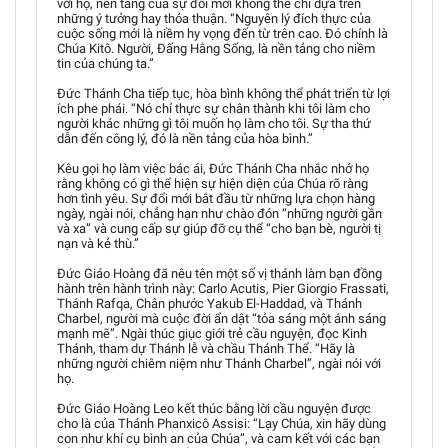
với họ, nền tảng của sự đổi mới không thể chỉ dựa trên
những ý tưởng hay thỏa thuận. “Nguyên lý đích thực của
cuộc sống mới là niềm hy vọng đến từ trên cao. Đó chính là
Chúa Kitô. Người, Đấng Hằng Sống, là nền tảng cho niềm
tin của chúng ta.”
Đức Thánh Cha tiếp tục, hòa bình không thể phát triển từ lợi
ích phe phái. “Nó chỉ thực sự chân thành khi tôi làm cho
người khác những gì tôi muốn họ làm cho tôi. Sự tha thứ
dẫn đến công lý, đó là nền tảng của hòa bình.”
Kêu gọi họ làm việc bác ái, Đức Thánh Cha nhắc nhở họ
rằng không có gì thể hiện sự hiện diện của Chúa rõ ràng
hơn tình yêu. Sự đổi mới bắt đầu từ những lựa chọn hàng
ngày, ngài nói, chẳng hạn như chào đón “những người gần
và xa” và cung cấp sự giúp đỡ cụ thể “cho bạn bè, người tị
nạn và kẻ thù.”
Đức Giáo Hoàng đã nêu tên một số vị thánh làm bạn đồng
hành trên hành trình này: Carlo Acutis, Pier Giorgio Frassati,
Thánh Rafqa, Chân phước Yakub El-Haddad, và Thánh
Charbel, người mà cuộc đời ẩn dật “tỏa sáng một ánh sáng
mạnh mẽ”. Ngài thúc giục giới trẻ cầu nguyện, đọc Kinh
Thánh, tham dự Thánh lễ và chầu Thánh Thể. “Hãy là
những người chiêm niệm như Thánh Charbel”, ngài nói với
họ.
Đức Giáo Hoàng Leo kết thúc bằng lời cầu nguyện được
cho là của Thánh Phanxicô Assisi: “Lạy Chúa, xin hãy dùng
con như khí cụ bình an của Chúa”, và cam kết với các bạn