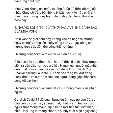
dần từng chút một.
Mùa Vọng không chỉ nhắc ta rằng Chúa đã đến, nhưng còn
nhắc Chúa sẽ đến. Để không bị bất ngờ, Kitô hữu phải tỉnh
thức giữa những nguy hiểm đang dày đặc trong thời đại
hôm nay.
2. NHỮNG BÓNG TỐI CỦA THỜI ĐẠI VÀ TIẾNG CẢNH BÁO
CỦA MÙA VỌNG.
Nhìn vào thế giới hôm nay, không khó để nhận ra những
nguy cơ ngày càng lớn, ngày càng tinh vi, ngày càng ảnh
hưởng trực tiếp đến đời sống thiêng liêng:
• Những bóng tối của thiên tai và biến đổi khí hậu.
Các cơn bão cực đoan, hạn hán, lở đất, lũ quét, cháy rừng…
diễn ra dồn dập hơn bao giờ hết. Hàng ngàn người mất nhà
cửa, mất người thân chỉ sau một đêm. Đức Thánh Cha
Phanxicô trong Laudato Si’ cảnh báo rằng trái đất đang
"kêu khóc", và sự thờ ơ của con người đang góp phần làm
bóng tối dày hơn.
• Những bóng tối của bệnh tật và sự mong manh của phận
người.
Đại dịch Covid-19 đã qua nhưng dư âm của nó còn đó: sự
bấp bênh, sự sợ hãi, sự mất mát, nhất là sự nhận ra con
người thật mong manh. Dịch bệnh mới tiếp tục xuất hiện,
nhiều loại ung thư tăng nhanh, đột quỵ xuất hiện ngày càng