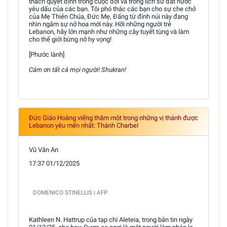
thách quyết định trong cuộc đời và trong lịch sử đất nước
yêu dấu của các bạn. Tôi phó thác các bạn cho sự che chở
của Mẹ Thiên Chúa, Đức Mẹ, Đấng từ đỉnh núi này đang
nhìn ngắm sự nở hoa mới này. Hỡi những người trẻ
Lebanon, hãy lớn mạnh như những cây tuyết tùng và làm
cho thế giới bừng nở hy vọng!
[Phước lành]
Cảm ơn tất cả mọi người! Shukran!
Đức Giáo Hoàng viếng thăm một trong những vị thánh được
Lebanon yêu mến nhất: Thánh Charbel
Vũ Văn An
17:37 01/12/2025
DOMENICO STINELLIS | AFP
Kathleen N. Hattrup của tạp chí Aleteia, trong bản tin ngày