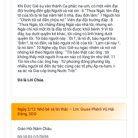
Khi Đức Giê-su vào thành Ca-phác-na-um, có một viên đại
đội trưởng đến gặp Người và nài xin : 6 “Thưa Ngài, tên đầy
tớ của tôi bị tê bại nằm liệt ở nhà, đau đớn lắm.” 7 Người nói
: “Chính tôi sẽ đến chữa nó.” Viên đại đội trưởng đáp : 8
“Thưa Ngài, tôi chẳng đáng Ngài vào nhà tôi, nhưng xin
Ngài chỉ nói một lời là đầy tớ tôi được khỏi bệnh. 9 Vì tôi
đây, tuy dưới quyền kẻ khác, tôi cũng có lính tráng dưới
quyền tôi. Tôi bảo người này : ‘Đi !’, là nó đi, bảo người kia :
‘Đến !’, là nó đến, và bảo người nô lệ của tôi : ‘Làm cái này !’,
là nó làm.” 10 Nghe vậy, Đức Giê-su ngạc nhiên và nói với
những kẻ theo Người rằng : “Tôi bảo thật các ông : tôi
không thấy một người Ít-ra-en nào có lòng tin như thế. 11
Tôi nói cho các ông hay : Từ phương đông phương tây,
nhiều người sẽ đến dự tiệc cùng các tổ phụ Áp-ra-ham, I-
xa-ác và Gia-cóp trong Nước Trời.”
Đó là Lời Chúa.
Ngày 2/12: Nhỏ bé và tín thác – Lm. Giuse Phêrô Vũ Hải
Đăng, SDD
Giáo Hội Năm Châu
03:10 01/12/2025