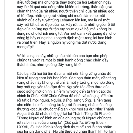
điều tốt đẹp mà chúng ta thấy trong xã hội Lebanon ngày
nay là kết quả của công việc khiêm nhường, thầm lặng và
chân thành của rất nhiều người thiện chí, của rất nhiều gốc
rễ tốt đẹp, những người không chỉ muốn làm cho một
nhánh của cây tuyết tùng Lebanon lớn lên, mà là cả một
cây, với tất cả vẻ đẹp của nó. Hãy rút tỉa từ những gốc rễ tốt
đẹp của những người tận tụy phục vụ xã hội mà không lợi
dụng nó cho lợi ích riêng tư. Với một cam kết quảng đại cho
công lý, hãy cùng nhau hoạch định một tương lai hòa bình
và phát triển. Hãy là nguồn hy vọng mà đất nước đang
mong đợi!
Về khía cạnh này, những câu hỏi của các bạn cho phép
chúng ta vạch ra một lộ trình hành động chắc chắn đầy
thách thức, nhưng cũng đầy hứng khởi.
Các bạn đã hỏi tôi tìm đâu ra một nền tảng vững chắc để
kiên trì trong cam kết hòa bình. Các bạn thân mến, nền tảng
vững chắc này không thể chỉ là một ý tưởng, một hợp đồng
hay một nguyên tắc đạo đức. Nguyên tắc đích thực của
cuộc sống mới chính là niềm hy vọng đến từ trên cao: đó
chính là Chúa Kitô! Chúa Giêsu đã chết và sống lại để cứu
rỗi tất cả mọi người. Người, Đấng Hằng Sống, là nền tảng
cho niềm tin của chúng ta; Người là chứng nhân của lòng
thương xót cứu chuộc thế gian khỏi mọi sự dữ. Như Thánh
Augustinô đã nhắc nhở, gợi lại lời Thánh Tông đồ Phaolô:
“Trong Người có bình an của chúng ta; từ Người chúng ta
rút ra bình an của chúng ta” (
Chú giải Tin Mừng Gioan
,
LXXVII, 3). Hòa bình không đích thực nếu nó là sản phẩm
của lợi ích đảng phái. Nó chỉ thực sự chân thành khi tôi làm