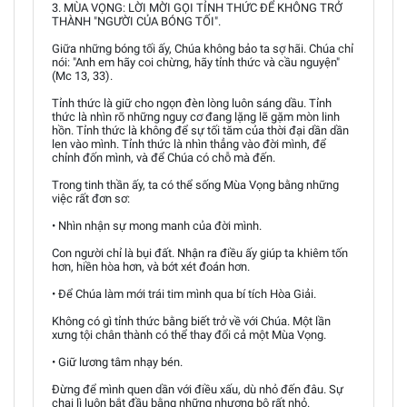
3. MÙA VỌNG: LỜI MỜI GỌI TỈNH THỨC ĐỂ KHÔNG TRỞ
THÀNH "NGƯỜI CỦA BÓNG TỐI".
Giữa những bóng tối ấy, Chúa không bảo ta sợ hãi. Chúa chỉ
nói: "Anh em hãy coi chừng, hãy tỉnh thức và cầu nguyện"
(Mc 13, 33).
Tỉnh thức là giữ cho ngọn đèn lòng luôn sáng dầu. Tỉnh
thức là nhìn rõ những nguy cơ đang lặng lẽ gặm mòn linh
hồn. Tỉnh thức là không để sự tối tăm của thời đại dần dần
len vào mình. Tỉnh thức là nhìn thẳng vào đời mình, để
chỉnh đốn mình, và để Chúa có chỗ mà đến.
Trong tinh thần ấy, ta có thể sống Mùa Vọng bằng những
việc rất đơn sơ:
• Nhìn nhận sự mong manh của đời mình.
Con người chỉ là bụi đất. Nhận ra điều ấy giúp ta khiêm tốn
hơn, hiền hòa hơn, và bớt xét đoán hơn.
• Để Chúa làm mới trái tim mình qua bí tích Hòa Giải.
Không có gì tỉnh thức bằng biết trở về với Chúa. Một lần
xưng tội chân thành có thể thay đổi cả một Mùa Vọng.
• Giữ lương tâm nhạy bén.
Đừng để mình quen dần với điều xấu, dù nhỏ đến đâu. Sự
chai lì luôn bắt đầu bằng những nhượng bộ rất nhỏ.