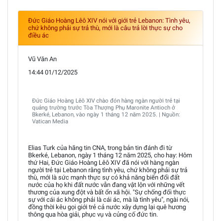
Đức Giáo Hoàng Lêô XIV nói với giới trẻ Lebanon: Tình yêu,
chứ không phải sự trả thù, mới là câu trả lời thực sự cho
điều ác
Vũ Văn An
14:44 01/12/2025
Đức Giáo Hoàng Lêô XIV chào đón hàng ngàn người trẻ tại
quảng trường trước Tòa Thượng Phụ Maronite Antioch ở
Bkerké, Lebanon, vào ngày 1 tháng 12 năm 2025. | Nguồn:
Vatican Media
Elias Turk của hãng tin CNA, trong bản tin đánh đi từ
Bkerké, Lebanon, ngày 1 tháng 12 năm 2025, cho hay: Hôm
thứ Hai, Đức Giáo Hoàng Lêô XIV đã nói với hàng ngàn
người trẻ tại Lebanon rằng tình yêu, chứ không phải sự trả
thù, mới là sức mạnh thực sự có khả năng biến đổi đất
nước của họ khi đất nước vẫn đang vật lộn với những vết
thương của xung đột và bất ổn xã hội. "Sự chống đối thực
sự với cái ác không phải là cái ác, mà là tình yêu", ngài nói,
đồng thời kêu gọi giới trẻ cả nước xây dựng lại quê hương
thông qua hòa giải, phục vụ và củng cố đức tin.