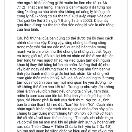
cho người khác những gì tôi muốn họ làm cho tôi (x.
Mt
7:12). Thật cảm hứng, Thánh Gioan Phaolô II đã từng nói
rằng “không có hòa bình nếu không có công lý, không có
công lý nếu không có sự tha thứ” (
Sứ điệp Ngày Hòa bình
Thế giới lần thứ 35
, ngày 1 tháng 1 năm 2002). Điều này
quả thực đúng: sự tha thứ dẫn đến công lý, vốn là nền tảng
của hòa bình.
Câu hỏi thứ hai của bạn cũng có thể được trả lời theo cách
chính xác như vậy. Đúng vậy. rằng chúng ta đang sống
trong một thời đại mà các mối quan hệ bản thân mong
manh và bị chi phối như thể chúng là những vật thể. Ngay
cả trong giới trẻ, đôi khi lợi ích cá nhân có thể được đặt lên
trên lòng tin vào người khác, và việc quan tâm đến người
khác bị thay thế bằng lợi ích cá nhân. Những thái độ như
vậy biến ngay cả những thực tại tươi đẹp như tình bạn và
tình yêu thành một thứ gì đó hời hợt, nhầm lẫn chúng với
cảm giác thỏa mãn ích kỷ. Nếu cái tôi của chúng ta là trung
tâm của một tình bạn hay một mối quan hệ yêu đương, nó
sẽ không thể đơm hoa kết trái. Tương tự như vậy, đó không
phải là tình yêu đích thực nếu chúng ta chỉ yêu tạm thời,
miễn là cảm xúc còn tồn tại. Nếu tình yêu có giới hạn thời
gian, đó không phải là tình yêu đích thực. Ngược lại, tình
bạn là chân thành khi nó đặt “bạn” lên trên “tôi”. Cách nhìn
nhận người khác một cách tôn trọng và chào đón này giúp
chúng ta xây dựng một “chúng ta” lớn hơn, cởi mở với toàn
thể xã hội và với toàn thể nhân loại. Tình yêu chỉ chân thực
và có thể tồn tại mãi mãi khi nó phản ảnh sự huy hoàng vĩnh
cửu của Thiên Chúa – Thiên Chúa là tình yêu (x.
1 Ga
4:8).
Những mối quan hệ vững chắc và hiệu quả được xây dựng