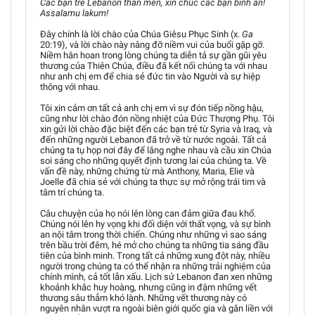
Các bạn trẻ Lebanon thân mến, xin chúc các bạn bình an!
Assalamu lakum!
Đây chính là lời chào của Chúa Giêsu Phục Sinh (x.
Ga
20:19), và lời chào này nâng đỡ niềm vui của buổi gặp gỡ.
Niềm hân hoan trong lòng chúng ta diễn tả sự gần gũi yêu
thương của Thiên Chúa, điều đã kết nối chúng ta với nhau
như anh chị em để chia sẻ đức tin vào Người và sự hiệp
thông với nhau.
Tôi xin cảm ơn tất cả anh chị em vì sự đón tiếp nồng hậu,
cũng như lời chào đón nồng nhiệt của Đức Thượng Phụ. Tôi
xin gửi lời chào đặc biệt đến các bạn trẻ từ Syria và Iraq, và
đến những người Lebanon đã trở về từ nước ngoài. Tất cả
chúng ta tụ họp nơi đây để lắng nghe nhau và cầu xin Chúa
soi sáng cho những quyết định tương lai của chúng ta. Về
vấn đề này, những chứng từ mà Anthony, Maria, Elie và
Joelle đã chia sẻ với chúng ta thực sự mở rộng trái tim và
tâm trí chúng ta.
Câu chuyện của họ nói lên lòng can đảm giữa đau khổ.
Chúng nói lên hy vọng khi đối diện với thất vọng, và sự bình
an nội tâm trong thời chiến. Chúng như những vì sao sáng
trên bầu trời đêm, hé mở cho chúng ta những tia sáng đầu
tiên của bình minh. Trong tất cả những xung đột này, nhiều
người trong chúng ta có thể nhận ra những trải nghiệm của
chính mình, cả tốt lẫn xấu. Lịch sử Lebanon đan xen những
khoảnh khắc huy hoàng, nhưng cũng in đậm những vết
thương sâu thẳm khó lành. Những vết thương này có
nguyên nhân vượt ra ngoài biên giới quốc gia và gắn liền với