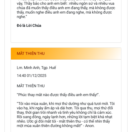
vậy, Thầy bảo cho anh em biết : nhiều ngôn sứ và nhiều vua
chúa đã muốn thấy điều anh em đang thấy, mà không được
thấy, muốn nghe điều anh em đang nghe, mà không được
nghe.”
Đó là Lời Chúa
MẮT THIÊN THU
Lm. Minh Anh, Tgp. Huế
14:40 01/12/2025
MẮT THIÊN THU
“Phúc thay mắt nào được thấy điều anh em thấy!”.
“Tôi vào mùa xuân, khi mọi thứ dường như quá tươi mới. Tôi
vào hạ, khi ngày ấm áp và dài hơn. Tôi qua thu, mọi thứ đổi
thay, thời gian trôi nhanh và tình yêu không chỉ là cảm xúc.
Rồi sang đông, ngày lạnh hơn, những lời tạm biệt khá nhạt
nhẽo. Ước gì đôi mắt tôi - mắt thiên thu - có thể nhìn thấy
một mùa xuân thiên đường không mất!” - Anon.