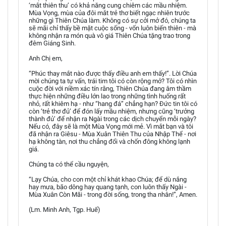
‘mắt thiên thu’ có khả năng cung chiêm các mầu nhiệm.
Mùa Vọng, mùa của đôi mắt trẻ thơ biết ngạc nhiên trước
những gì Thiên Chúa làm. Không có sự cởi mở đó, chúng ta
sẽ mãi chỉ thấy bề mặt cuộc sống - vốn luôn biến thiên - mà
không nhận ra món quà vô giá Thiên Chúa tặng trao trong
đêm Giáng Sinh.
Anh Chị em,
“Phúc thay mắt nào được thấy điều anh em thấy!”. Lời Chúa
mời chúng ta tự vấn, trái tim tôi có còn rộng mở? Tôi có nhìn
cuộc đời với niềm xác tín rằng, Thiên Chúa đang âm thầm
thực hiện những điều lớn lao trong những tình huống rất
nhỏ, rất khiêm hạ - như “hang đá” chẳng hạn? Đức tin tôi có
còn ‘trẻ thơ đủ’ để đón lấy mầu nhiệm, nhưng cũng ‘trưởng
thành đủ’ để nhận ra Ngài trong các dịch chuyển mỗi ngày?
Nếu có, đây sẽ là một Mùa Vọng mới mẻ. Vì mắt bạn và tôi
đã nhận ra Giêsu - Mùa Xuân Thiên Thu của Nhập Thể - nơi
hạ không tàn, nơi thu chẳng đổi và chốn đông không lạnh
giá.
Chúng ta có thể cầu nguyện,
“Lạy Chúa, cho con một chỉ khát khao Chúa; để dù nắng
hay mưa, bão dông hay quang tạnh, con luôn thấy Ngài -
Mùa Xuân Còn Mãi - trong đời sống, trong tha nhân!”, Amen.
(Lm. Minh Anh, Tgp. Huế)