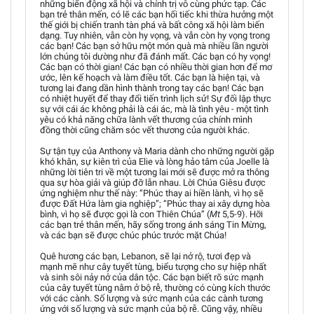
những biến động xã hội và chính trị vô cùng phức tạp. Các
bạn trẻ thân mến, có lẽ các bạn hối tiếc khi thừa hưởng một
thế giới bị chiến tranh tàn phá và bất công xã hội làm biến
dạng. Tuy nhiên, vẫn còn hy vọng, và vẫn còn hy vọng trong
các bạn! Các bạn sở hữu một món quà mà nhiều lần người
lớn chúng tôi dường như đã đánh mất. Các bạn có hy vọng!
Các bạn có thời gian! Các bạn có nhiều thời gian hơn để mơ
ước, lên kế hoạch và làm điều tốt. Các bạn là hiện tại, và
tương lai đang dần hình thành trong tay các bạn! Các bạn
có nhiệt huyết để thay đổi tiến trình lịch sử! Sự đối lập thực
sự với cái ác không phải là cái ác, mà là tình yêu - một tình
yêu có khả năng chữa lành vết thương của chính mình
đồng thời cũng chăm sóc vết thương của người khác.
Sự tận tụy của Anthony và Maria dành cho những người gặp
khó khăn, sự kiên trì của Elie và lòng hảo tâm của Joelle là
những lời tiên tri về một tương lai mới sẽ được mở ra thông
qua sự hòa giải và giúp đỡ lẫn nhau. Lời Chúa Giêsu được
ứng nghiệm như thế này: “Phúc thay ai hiền lành, vì họ sẽ
được Đất Hứa làm gia nghiệp”; “Phúc thay ai xây dựng hòa
bình, vì họ sẽ được gọi là con Thiên Chúa” (
Mt
5,5-9). Hỡi
các bạn trẻ thân mến, hãy sống trong ánh sáng Tin Mừng,
và các bạn sẽ được chúc phúc trước mặt Chúa!
Quê hương các bạn, Lebanon, sẽ lại nở rộ, tươi đẹp và
mạnh mẽ như cây tuyết tùng, biểu tượng cho sự hiệp nhất
và sinh sôi nảy nở của dân tộc. Các bạn biết rõ sức mạnh
của cây tuyết tùng nằm ở bộ rễ, thường có cùng kích thước
với các cành. Số lượng và sức mạnh của các cành tương
ứng với số lượng và sức mạnh của bộ rễ. Cũng vậy, nhiều