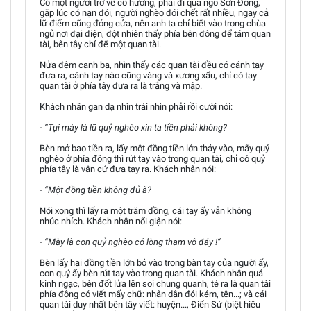
Có một người trở về cố hương, phải đi qua ngõ Sơn Đông,
gặp lúc có nạn đói, người nghèo đói chết rất nhiều, ngay cả
lữ điếm cũng đóng cửa, nên anh ta chỉ biết vào trong chùa
ngủ nơi đại điện, đột nhiên thấy phía bên đông để tám quan
tài, bên tây chỉ để một quan tài.
Nửa đêm canh ba, nhìn thấy các quan tài đều có cánh tay
đưa ra, cánh tay nào cũng vàng và xương xẩu, chỉ có tay
quan tài ở phía tây đưa ra là trắng và mập.
Khách nhân gan dạ nhìn trái nhìn phải rồi cười nói:
- “Tụi mày là lũ quỷ nghèo xin ta tiền phải không?
Bèn mở bao tiền ra, lấy một đồng tiền lớn thảy vào, mấy quỷ
nghèo ở phía đông thì rút tay vào trong quan tài, chỉ có quỷ
phía tây là vẫn cứ đưa tay ra. Khách nhân nói:
- “Một đồng tiền không đủ à?
Nói xong thì lấy ra một trăm đồng, cái tay ấy vẫn không
nhúc nhích. Khách nhân nổi giận nói:
- “Mày là con quỷ nghèo có lòng tham vô đáy !”
Bèn lấy hai đồng tiền lớn bỏ vào trong bàn tay của người ấy,
con quỷ ấy bèn rút tay vào trong quan tài. Khách nhân quá
kinh ngạc, bèn đốt lửa lên soi chung quanh, té ra là quan tài
phía đông có viết mấy chữ: nhân dân đói kém, tên...; và cái
quan tài duy nhất bên tây viết: huyện..., Điển Sứ (biệt hiêu