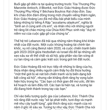
Buổi gặp gỡ diễn ra tại quảng trường trước Tòa Thượng Phụ
Maronite Antioch, ở Bkerké, nơi Đức Giáo Hoàng được Đức
Thượng Phụ Hồng Y Béchara Boutros Raï chào đón. Sau
khi chào đón đám đông trong một chuyến viếng thăm ngắn,
Đức Giáo Hoàng Leo đã mở đầu bài phát biểu của mình
bằng những từ tiếng Ả Rập “assalamu alaykum”, nghĩa là
“bình an ở cùng anh chị em”, và nhắn nhủ với những người
trẻ rằng lời chào mừng của Chúa Kitô Phục sinh này “duy trì
niềm vui của cuộc gặp gỡ của chúng ta”.
Thế hệ trẻ Lebanon đã trải qua những năm tháng khó khăn
nhất của đất nước. Một cuộc khủng hoảng tài chính tàn
khốc, vụ nổ cảng Beirut năm 2020, và cuộc chiến tranh biên
giới 2023-2024 giữa Hezbollah và Israel đã để lại những vết
sẹo sâu xa về thể chất và xã hội, góp phần vào làn sóng di
cư lan rộng và cảm giác kiệt sức trong giới trẻ đất nước.
Đức Giáo Hoàng đã nói trực tiếp về những lo lắng của họ,
thừa nhận rằng nhiều người cảm thấy họ đã thừa hưởng
“một thế giới bị xé nát bởi chiến tranh và bị biến dạng bởi
bất công xã hội”, nhưng vẫn khẳng định rằng hy vọng luôn
hiện hữu trong họ. “Các bạn có thời gian để mơ ước, để lên
kế hoạch và làm điều tốt. Các bạn là hiện tại, và tương lai
đã đang hình thành trong tay các bạn.”
Chỉ vào biểu tượng quốc gia của Lebanon, Đức Thánh Cha
nói rằng đất nước này “sẽ lại phát triển, tươi đẹp và mạnh
mẽ như cây tuyết tùng”, giải thích rằng sức mạnh của nó
nằm ở gốc rễ sâu xa. Tương tự như vậy, Đức Thánh Cha nói