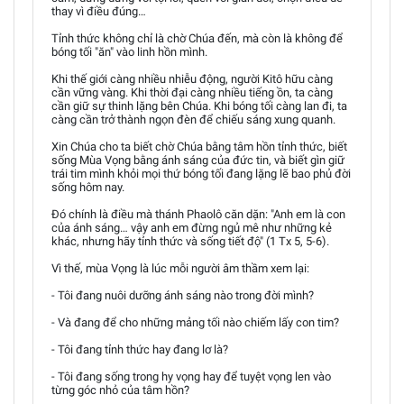
thay vì điều đúng…
Tỉnh thức không chỉ là chờ Chúa đến, mà còn là không để
bóng tối "ăn" vào linh hồn mình.
Khi thế giới càng nhiều nhiễu động, người Kitô hữu càng
cần vững vàng. Khi thời đại càng nhiều tiếng ồn, ta càng
cần giữ sự thinh lặng bên Chúa. Khi bóng tối càng lan đi, ta
càng cần trở thành ngọn đèn để chiếu sáng xung quanh.
Xin Chúa cho ta biết chờ Chúa bằng tâm hồn tỉnh thức, biết
sống Mùa Vọng bằng ánh sáng của đức tin, và biết gìn giữ
trái tim mình khỏi mọi thứ bóng tối đang lặng lẽ bao phủ đời
sống hôm nay.
Đó chính là điều mà thánh Phaolô căn dặn: "Anh em là con
của ánh sáng… vậy anh em đừng ngủ mê như những kẻ
khác, nhưng hãy tỉnh thức và sống tiết độ" (1 Tx 5, 5-6).
Vì thế, mùa Vọng là lúc mỗi người âm thầm xem lại:
- Tôi đang nuôi dưỡng ánh sáng nào trong đời mình?
- Và đang để cho những mảng tối nào chiếm lấy con tim?
- Tôi đang tỉnh thức hay đang lơ là?
- Tôi đang sống trong hy vọng hay để tuyệt vọng len vào
từng góc nhỏ của tâm hồn?