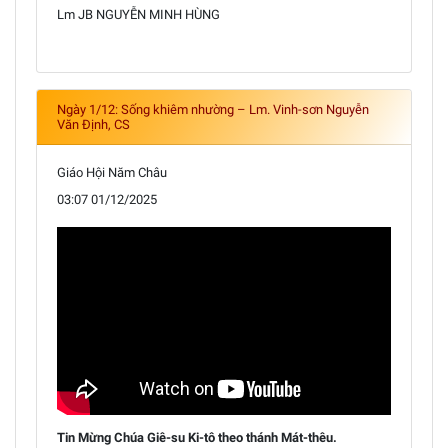
Lm JB NGUYỄN MINH HÙNG
Ngày 1/12: Sống khiêm nhường – Lm. Vinh-sơn Nguyễn
Văn Định, CS
Giáo Hội Năm Châu
03:07 01/12/2025
Tin Mừng Chúa Giê-su Ki-tô theo thánh Mát-thêu.