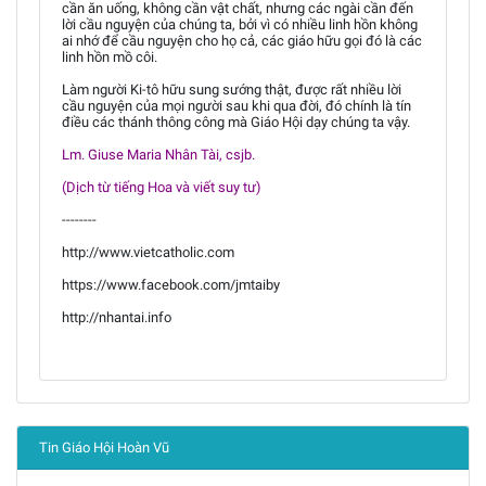
cần ăn uống, không cần vật chất, nhưng các ngài cần đến
lời cầu nguyện của chúng ta, bởi vì có nhiều linh hồn không
ai nhớ để cầu nguyện cho họ cả, các giáo hữu gọi đó là các
linh hồn mồ côi.
Làm người Ki-tô hữu sung sướng thật, được rất nhiều lời
cầu nguyện của mọi người sau khi qua đời, đó chính là tín
điều các thánh thông công mà Giáo Hội dạy chúng ta vậy.
Lm. Giuse Maria Nhân Tài, csjb.
(Dịch từ tiếng Hoa và viết suy tư)
--------
http://www.vietcatholic.com
https://www.facebook.com/jmtaiby
http://nhantai.info
Tin Giáo Hội Hoàn Vũ