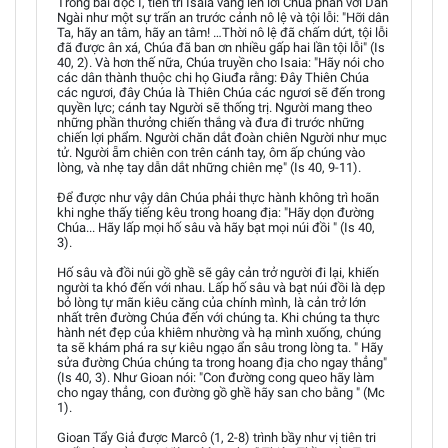
Trong bài đọc I, tiên tri Isaia vang lên lời Chúa phán với Dân
Ngài như một sự trấn an trước cảnh nô lệ và tội lỗi: "Hỡi dân
Ta, hãy an tâm, hãy an tâm! …Thời nô lệ đã chấm dứt, tội lỗi
đã được ân xá, Chúa đã ban ơn nhiều gấp hai lần tội lỗi" (Is
40, 2). Và hơn thế nữa, Chúa truyền cho Isaia: "Hãy nói cho
các dân thành thuộc chi họ Giuđa rằng: Đây Thiên Chúa
các ngươi, đây Chúa là Thiên Chúa các ngươi sẽ đến trong
quyền lực; cánh tay Người sẽ thống trị. Người mang theo
những phần thưởng chiến thắng và đưa đi trước những
chiến lợi phẩm. Người chăn dắt đoàn chiên Người như mục
tử. Người ẵm chiên con trên cánh tay, ôm ấp chúng vào
lòng, và nhẹ tay dẫn dắt những chiên mẹ" (Is 40, 9-11).
Để được như vậy dân Chúa phải thực hành không trì hoãn
khi nghe thấy tiếng kêu trong hoang địa: "Hãy dọn đường
Chúa... Hãy lấp mọi hố sâu và hãy bạt mọi núi đồi " (Is 40,
3).
Hố sâu và đồi núi gồ ghề sẽ gây cản trở người đi lại, khiến
người ta khó đến với nhau. Lấp hố sâu và bạt núi đồi là dẹp
bỏ lòng tự mãn kiêu căng của chính mình, là cản trở lớn
nhất trên đường Chúa đến với chúng ta. Khi chúng ta thực
hành nét đẹp của khiêm nhường và hạ mình xuống, chúng
ta sẽ khám phá ra sự kiêu ngạo ẩn sâu trong lòng ta. " Hãy
sửa đường Chúa chúng ta trong hoang địa cho ngay thẳng"
(Is 40, 3). Như Gioan nói: "Con đường cong queo hãy làm
cho ngay thẳng, con đường gồ ghề hãy san cho bằng " (Mc
1).
Gioan Tẩy Giả được Marcô (1, 2-8) trình bầy như vị tiên tri