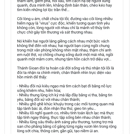
tham lam, gièm pha, nói xấu, tìm cách hạ bệ người xung
quanh, đưa mình lên, khẳng định bản thân, chèo kéo hay
tìm kiến những lợi lộc trần thế...
Cõi lòng u ám, chất chứa tội lỗi; đường vào cõi lòng nhiều
hiểm nguy là "virus" cực độc, khiến tương quan tình yêu
không còn, lòng người với nhau chỉ là mảnh vỡ thủy tinh
chực chờ gây tổn thương và sát thương nhau.
Nó khiến hai người láng giềng cách nhau một bức vách
không thể đến với nhau; hai người bạn cùng ngồi chung
trong một văn phòng không nhìn mặt nhau, thậm chí anh
em ruột thịt, vợ chồng chung sống dưới một mái nhà, ngồi
quanh một mâm cơm, nhưng tâm hồn cách trở diệu vợi...
Thánh Gioan đòi ta hoán cải đời sống và thú nhận tội lỗi là
đòi ta nhận ra chính mình, chân thành nhìn trực diện vào
hồn mình để thấy:
- Nhiều đồi núi kiêu ngạo mà tìm cách bạt đi bằng nỗ lực
sống khiêm nhu, hiền hòa;
- Nhiều thung lũng ích kỷ mà lấp đầy bằng vị tha, bằng tin
yêu, bằng đối xử với nhau chân thành;
- Nhiều ghồ ghề khúc khuỷu trong các mối tương quan mà
tập tành bác ái, đón nhận tha thứ, gieo tin yêu...
- Nhiều lối nghĩ quanh co, nhiều tính toán lệch lạc mà thực
tập tính ngay thẳng, thực tập sống bên nhau chân thành;
- Nhiều lũng sâu thiếu ánh sáng yêu thương, tương trợ mà
san cho phẳng bằng cố gắng từng ngày vươn lên trong rộng
lòng sớt chia, thông cảm, gần gũi, tạo niềm ủi an.