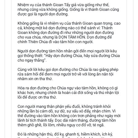
Nhiệm vụ của thánh Gioan Tẩy giả vừa giống như thế,
nhưng cũng vừa không giống. Giống là vì thánh Gioan cũng
được gọi là người dọn đường.
Không giống là vì nhiệm vụ của thánh Gioan quan trọng, cao
cả, không một kẻ dọn đường nào có thể sánh ví: Thánh
Gioan không dọn đường đi như những người dọn đường
cho vua chúa, nhưng là DỌN TÂM HỒN. Dọn đường để
chính Thiên Chúa đi vào tâm hồn con người.
Người dọn đường tâm hồn nhắn gởi đến mọi người lời kêu
gọi thống thiết: “Hãy dọn đường Chúa, hãy sửa đường Chúa
cho ngay thẳng”.
Cùng với lời kêu gọi dọn đường cho Chúa là rao giảng phép
rửa sám hối để đem mọi người trở về với lòng ăn năn tội
nhằm xin ơn tha thứ.
Hóa ra dọn đường cho Chúa ngự vào tâm hồn, không có gì
khác hơn, nhưng chính là hoán cải đời sống và thú nhận tội
lỗi để được ơn tha thứ.
Con người mang thân phận yếu đuối, không tránh khỏi
những lần bị cám dỗ, sự dữ, sự xấu xô đẩy, nhận chìm. Vì
thế đường vào tâm hồn không còn trơn phẳng như ngày mời
lãnh bí tích thánh tẩy. Dọc dài năm tháng, đường tâm hồn
thêm ghồ ghề, lồi lõm, nhiều nguy cơ đổ vỡ, té ngã.
Đó là những hận thù, đố kỵ, ghanh tị, hiềm khích, ích kỷ,