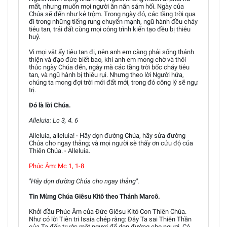
mất, nhưng muốn mọi người ăn năn sám hối. Ngày của
Chúa sẽ đến như kẻ trộm. Trong ngày đó, các tầng trời qua
đi trong những tiếng rung chuyển mạnh, ngũ hành đều cháy
tiêu tan, trái đất cùng mọi công trình kiến tạo đều bị thiêu
huỷ.
Vì mọi vật ấy tiêu tan đi, nên anh em càng phải sống thánh
thiện và đạo đức biết bao, khi anh em mong chờ và thôi
thúc ngày Chúa đến, ngày mà các tầng trời bốc cháy tiêu
tan, và ngũ hành bị thiêu rụi. Nhưng theo lời Người hứa,
chúng ta mong đợi trời mới đất mới, trong đó công lý sẽ ngự
trị.
Ðó là lời Chúa.
Alleluia: Lc 3, 4. 6
Alleluia, alleluia! - Hãy dọn đường Chúa, hãy sửa đường
Chúa cho ngay thẳng; và mọi người sẽ thấy ơn cứu độ của
Thiên Chúa. - Alleluia.
Phúc Âm: Mc 1, 1-8
"Hãy dọn đường Chúa cho ngay thẳng".
Tin Mừng Chúa Giêsu Kitô theo Thánh Marcô.
Khởi đầu Phúc Âm của Ðức Giêsu Kitô Con Thiên Chúa.
Như có lời Tiên tri Isaia chép rằng: Ðây Ta sai Thiên Thần
của Ta đến trước mặt ngươi để dọn đường cho ngươi. Có