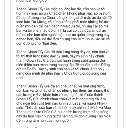
muôn dân trông đợi.
Thánh Gioan Tẩy Giả mặc áo lông lạc đà, còn bạn và tôi
hôm nay mặc áo gì? Chắc chắn không phải mặc áo veston
để dọn đường cho Chúa, cũng không phải mặc áo dạ hội để
loan báo Tin Mừng, và cũng không phải mặc những bộ áo
quần mô-đen để loan báo tin vui cứu độ, nhưng cái áo mà
bạn và tôi phải mặc đó chính là cái áo của đức ái, cái áo
mà dù cho bạn bên ngoài mặc loại áo quần sang trọng hay
nghèo hèn, đều có thể làm chứng cho Đức Chúa Giê-su và
dọn đường cho Ngài đến.
Thánh Gioan Tẩy Giả đã thắt lưng bằng dây da, còn bạn và
tôi thì thắt lưng bằng dây hy sinh, dây hy sinh này chính
thánh Gioan Tẩy Giả đã thực hành trong suốt quãng đời
niên thiếu của mình trong hoang địa để chuẩn bị cho Đấng
cứu thế đến. Dây hy sinh của bạn và tôi chính là từ bỏ ý
riêng của mình để nhìn thấy ý Chúa trong cuộc sống của
mình.
Thánh Gioan Tẩy Giả đã ăn châu chấu và mật ong rừng,
còn bạn và tôi chắc chắn có những lúc thèm ăn những thứ
cao lương mỹ vị, khác hẳn với sự nghèo khó của thánh
Gioan Tẩy Giả, chính châu chấu và mật ong rừng đã làm
cho ngài trỗi vượt trên các kinh sư luật sĩ và người Pha-ri-
siêu. Thức ăn của bạn và tôi hôm nay chính là Mình và Máu
Thánh của Đức Chúa Giê-su, chính lương thực hằng sống
này đã làm cho chúng ta trở nên người dọn đường cho Ngài
đến trong tâm hồn của mọi người.