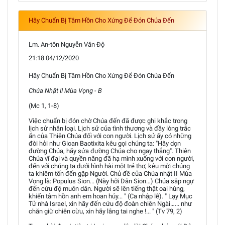
Hãy Chuẩn Bị Tâm Hồn Cho Xứng Để Đón Chúa Đến
Lm. An-tôn Nguyễn Văn Độ
21:18 04/12/2020
Hãy Chuẩn Bị Tâm Hồn Cho Xứng Để Đón Chúa Đến
Chúa Nhật II Mùa Vọng - B
(Mc 1, 1-8)
Việc chuẩn bị đón chờ Chúa đến đã được ghi khắc trong
lịch sử nhân loại. Lịch sử của tình thương và đầy lòng trắc
ẩn của Thiên Chúa đối với con người. Lịch sử ấy có những
đòi hỏi như Gioan Baotixita kêu gọi chúng ta: "Hãy dọn
đường Chúa, hãy sửa đường Chúa cho ngay thẳng". Thiên
Chúa vĩ đại và quyền năng đã hạ mình xuống với con người,
đến với chúng ta dưới hình hài một trẻ thơ, kêu mời chúng
ta khiêm tốn đến gặp Người. Chủ đề của Chúa nhật II Mùa
Vọng là: Populus Sion... (Này hỡi Dân Sion…) Chúa sắp ngự
đến cứu độ muôn dân. Người sẽ lên tiếng thật oai hùng,
khiến tâm hồn anh em hoan hủy... " (Ca nhập lễ). " Lạy Mục
Tử nhà Israel, xin hãy đến cứu độ đoàn chiên Ngài…... như
chăn giữ chiên cừu, xin hãy lắng tai nghe !... " (Tv 79, 2)