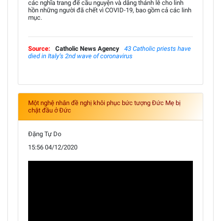
các nghĩa trang để cầu nguyện và dâng thánh lễ cho linh
hồn những người đã chết vì COVID-19, bao gồm cả các linh
mục.
Source:
Catholic News Agency
43 Catholic priests have
died in Italy’s 2nd wave of coronavirus
Một nghệ nhân đề nghị khôi phục bức tượng Đức Mẹ bị
chặt đầu ở Đức
Đặng Tự Do
15:56 04/12/2020