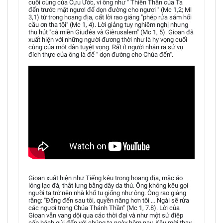
cuối cùng của Cựu Ước, ví ông như " Thiên Thần của Ta
đến trước mặt ngươi để dọn đường cho ngươi " (Mc 1,2; Ml
3,1) từ trong hoang địa, cất lời rao giảng "phép rửa sám hối
cầu ơn tha tội" (Mc 1, 4). Lời giảng tuy nghiêm nghị nhưng
thu hút "cả miền Giuđêa và Giêrusalem" (Mc 1, 5). Gioan đã
xuất hiện với những người đương thời như là hy vọng cuối
cùng của một dân tuyệt vọng. Rất ít người nhận ra sứ vụ
đích thực của ông là để " dọn đường cho Chúa đến".
Gioan xuất hiện như Tiếng kêu trong hoang địa, mặc áo
lông lạc đà, thắt lưng bằng dây da thú. Ông không kêu gọi
người ta trở nên nhà khổ tu giống như ông. Ông rao giảng
rằng: "Đấng đến sau tôi, quyền năng hơn tôi … Ngài sẽ rửa
các ngươi trong Chúa Thánh Thần" (Mc 1, 7.8). Lời của
Gioan vẫn vang dội qua các thời đại và như một sứ điệp
cấp bách gửi đến với chúng ta ngày hôm nay. Kêu mời thay