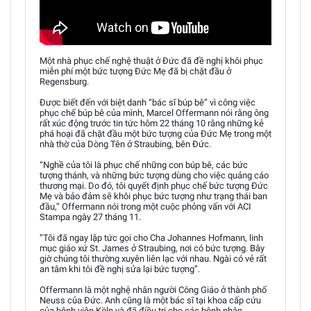
Một nhà phục chế nghệ thuật ở Đức đã đề nghị khôi phục
miễn phí một bức tượng Đức Mẹ đã bị chặt đầu ở
Regensburg.
Được biết đến với biệt danh “bác sĩ búp bê” vì công việc
phục chế búp bê của mình, Marcel Offermann nói rằng ông
rất xúc động trước tin tức hôm 22 tháng 10 rằng những kẻ
phá hoại đã chặt đầu một bức tượng của Đức Mẹ trong một
nhà thờ của Dòng Tên ở Straubing, bên Đức.
“Nghề của tôi là phục chế những con búp bê, các bức
tượng thánh, và những bức tượng dùng cho việc quảng cáo
thương mại. Do đó, tôi quyết định phục chế bức tượng Đức
Mẹ và bảo đảm sẽ khôi phục bức tượng như trạng thái ban
đầu,” Offermann nói trong một cuộc phỏng vấn với ACI
Stampa ngày 27 tháng 11.
“Tôi đã ngay lập tức gọi cho Cha Johannes Hofmann, linh
mục giáo xứ St. James ở Straubing, nơi có bức tượng. Bây
giờ chúng tôi thường xuyên liên lạc với nhau. Ngài có vẻ rất
an tâm khi tôi đề nghị sửa lại bức tượng”.
Offermann là một nghệ nhân người Công Giáo ở thành phố
Neuss của Đức. Anh cũng là một bác sĩ tại khoa cấp cứu
của bệnh viện Köln và đã điều trị cho các bệnh nhân