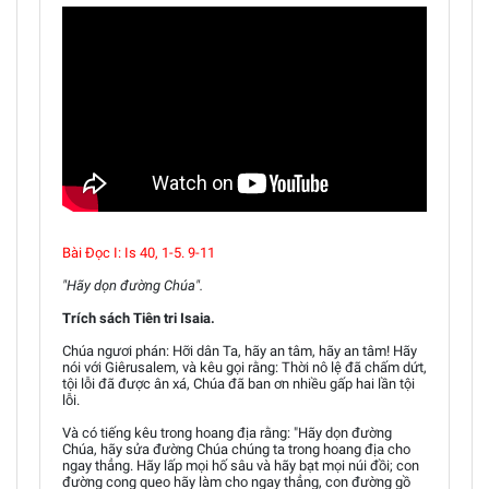
Bài Ðọc I: Is 40, 1-5. 9-11
"Hãy dọn đường Chúa".
Trích sách Tiên tri Isaia.
Chúa ngươi phán: Hỡi dân Ta, hãy an tâm, hãy an tâm! Hãy
nói với Giêrusalem, và kêu gọi rằng: Thời nô lệ đã chấm dứt,
tội lỗi đã được ân xá, Chúa đã ban ơn nhiều gấp hai lần tội
lỗi.
Và có tiếng kêu trong hoang địa rằng: "Hãy dọn đường
Chúa, hãy sửa đường Chúa chúng ta trong hoang địa cho
ngay thẳng. Hãy lấp mọi hố sâu và hãy bạt mọi núi đồi; con
đường cong queo hãy làm cho ngay thẳng, con đường gồ