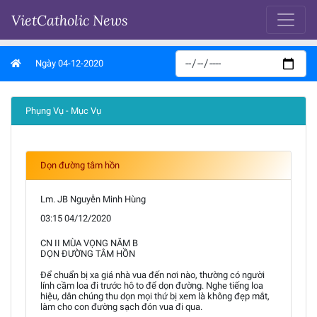
VietCatholic News
Ngày 04-12-2020
Phụng Vụ - Mục Vụ
Dọn đường tâm hồn
Lm. JB Nguyễn Minh Hùng
03:15 04/12/2020
CN II MÙA VỌNG NĂM B
DỌN ĐƯỜNG TÂM HỒN
Để chuẩn bị xa giá nhà vua đến nơi nào, thường có người
lính cầm loa đi trước hô to để dọn đường. Nghe tiếng loa
hiệu, dân chúng thu dọn mọi thứ bị xem là không đẹp mắt,
làm cho con đường sạch đón vua đi qua.