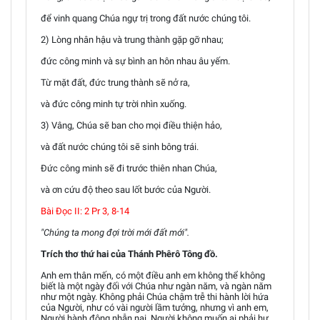
để vinh quang Chúa ngự trị trong đất nước chúng tôi.
2) Lòng nhân hậu và trung thành gặp gỡ nhau;
đức công minh và sự bình an hôn nhau âu yếm.
Từ mặt đất, đức trung thành sẽ nở ra,
và đức công minh tự trời nhìn xuống.
3) Vâng, Chúa sẽ ban cho mọi điều thiện hảo,
và đất nước chúng tôi sẽ sinh bông trái.
Ðức công minh sẽ đi trước thiên nhan Chúa,
và ơn cứu độ theo sau lốt bước của Người.
Bài Ðọc II: 2 Pr 3, 8-14
"Chúng ta mong đợi trời mới đất mới".
Trích thơ thứ hai của Thánh Phêrô Tông đồ.
Anh em thân mến, có một điều anh em không thể không
biết là một ngày đối với Chúa như ngàn năm, và ngàn năm
như một ngày. Không phải Chúa chậm trễ thi hành lời hứa
của Người, như có vài người lầm tưởng, nhưng vì anh em,
Người hành động nhẫn nại, Người không muốn ai phải hư