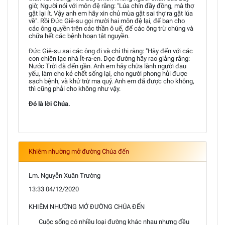
giờ, Người nói với môn đệ rằng: "Lúa chín đầy đồng, mà thợ
gặt lại ít. Vậy anh em hãy xin chủ mùa gặt sai thợ ra gặt lúa
về". Rồi Đức Giê-su gọi mười hai môn đệ lại, để ban cho
các ông quyền trên các thần ô uế, để các ông trừ chúng và
chữa hết các bệnh hoạn tật nguyền.
Đức Giê-su sai các ông đi và chỉ thị rằng: "Hãy đến với các
con chiên lạc nhà Ít-ra-en. Dọc đường hãy rao giảng rằng:
Nước Trời đã đến gần. Anh em hãy chữa lành người đau
yếu, làm cho kẻ chết sống lại, cho người phong hủi được
sạch bệnh, và khử trừ ma quỷ. Anh em đã được cho không,
thì cũng phải cho không như vậy.
Đó là lời Chúa.
Khiêm nhường mở đường Chúa đến
Lm. Nguyễn Xuân Trường
13:33 04/12/2020
KHIÊM NHƯỜNG MỞ ĐƯỜNG CHÚA ĐẾN
Cuộc sống có nhiều loại đường khác nhau nhưng đều