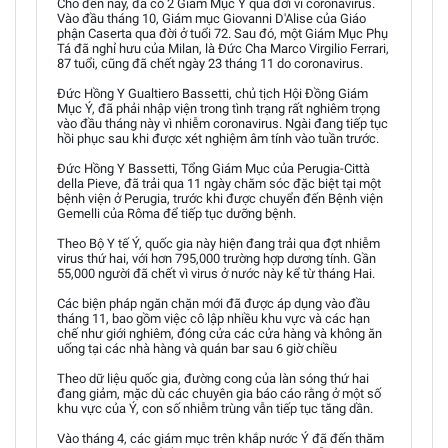
Cho đến nay, đã có 2 Giám Mục Ý qua đời vì coronavirus.
Vào đầu tháng 10, Giám mục Giovanni D'Alise của Giáo
phận Caserta qua đời ở tuổi 72. Sau đó, một Giám Mục Phụ
Tá đã nghỉ hưu của Milan, là Đức Cha Marco Virgilio Ferrari,
87 tuổi, cũng đã chết ngày 23 tháng 11 do coronavirus.
Đức Hồng Y Gualtiero Bassetti, chủ tịch Hội Đồng Giám
Mục Ý, đã phải nhập viện trong tình trạng rất nghiêm trọng
vào đầu tháng này vì nhiễm coronavirus. Ngài đang tiếp tục
hồi phục sau khi được xét nghiệm âm tính vào tuần trước.
Đức Hồng Y Bassetti, Tổng Giám Mục của Perugia-Città
della Pieve, đã trải qua 11 ngày chăm sóc đặc biệt tại một
bệnh viện ở Perugia, trước khi được chuyển đến Bệnh viện
Gemelli của Rôma để tiếp tục dưỡng bệnh.
Theo Bộ Y tế Ý, quốc gia này hiện đang trải qua đợt nhiễm
virus thứ hai, với hơn 795,000 trường hợp dương tính. Gần
55,000 người đã chết vì virus ở nước này kể từ tháng Hai.
Các biện pháp ngăn chặn mới đã được áp dụng vào đầu
tháng 11, bao gồm việc cô lập nhiều khu vực và các hạn
chế như giới nghiêm, đóng cửa các cửa hàng và không ăn
uống tại các nhà hàng và quán bar sau 6 giờ chiều
Theo dữ liệu quốc gia, đường cong của làn sóng thứ hai
đang giảm, mặc dù các chuyên gia báo cáo rằng ở một số
khu vực của Ý, con số nhiễm trùng vẫn tiếp tục tăng dần.
Vào tháng 4, các giám mục trên khắp nước Ý đã đến thăm