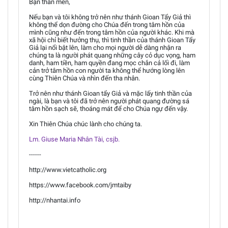
Bạn thân mến,
Nếu bạn và tôi không trở nên như thánh Gioan Tẩy Giả thì
không thể dọn đường cho Chúa đến trong tâm hồn của
mình cũng như đến trong tâm hồn của người khác. Khi mà
xã hội chỉ biết hưởng thụ, thì tinh thần của thánh Gioan Tẩy
Giả lại nổi bật lên, làm cho mọi người dễ dàng nhận ra
chúng ta là người phát quang những cây cỏ dục vọng, ham
danh, ham tiền, ham quyền đang mọc chắn cả lối đi, làm
cản trở tâm hồn con người ta không thể hướng lòng lên
cùng Thiên Chúa và nhìn đến tha nhân.
Trở nên như thánh Gioan tẩy Giả và mặc lấy tinh thần của
ngài, là bạn và tôi đã trở nên người phát quang đường sá
tâm hồn sạch sẽ, thoáng mát để cho Chúa ngự đến vậy.
Xin Thiên Chúa chúc lành cho chúng ta.
Lm. Giuse Maria Nhân Tài, csjb.
------
http://www.vietcatholic.org
https://www.facebook.com/jmtaiby
http://nhantai.info