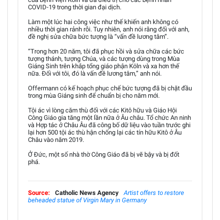
COVID-19 trong thời gian đại dịch.
Làm một lúc hai công việc như thế khiến anh không có
nhiều thời gian rảnh rỗi. Tuy nhiên, anh nói rằng đối với anh,
đề nghị sửa chữa bức tượng là “vấn đề lương tâm”.
“Trong hơn 20 năm, tôi đã phục hồi và sửa chữa các bức
tượng thánh, tượng Chúa, và các tượng dùng trong Mùa
Giáng Sinh trên khắp tổng giáo phận Köln và xa hơn thế
nữa. Đối với tôi, đó là vấn đề lương tâm,” anh nói.
Offermann có kế hoạch phục chế bức tượng đã bị chặt đầu
trong mùa Giáng sinh để chuẩn bị cho năm mới.
Tội ác vì lòng căm thù đối với các Kitô hữu và Giáo Hội
Công Giáo gia tăng một lần nữa ở Âu châu. Tổ chức An ninh
và Hợp tác ở Châu Âu đã công bố dữ liệu vào tuần trước ghi
lại hơn 500 tội ác thù hận chống lại các tín hữu Kitô ở Âu
Châu vào năm 2019.
Ở Đức, một số nhà thờ Công Giáo đã bị vẽ bậy và bị đốt
phá.
Source:
Catholic News Agency
Artist offers to restore
beheaded statue of Virgin Mary in Germany