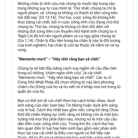
Những chân lý vĩnh cửu mà chúng ta muốn tập trung vào
trong những suy tư của mình là: Thứ nhất, chúng ta chỉ là
người phàm, và ‘chúng ta không có thành trì bền vững trên
trái đất này’ (Dt 13:14); Thứ hai, cuộc sống đó không kết
thúc bằng cái chết, bởi vì cuộc sống vĩnh cửu đang chờ đợi
chúng ta; Thứ ba, chúng ta không cô đơn đối diện với
những đợt sóng trên con thuyền nhỏ hành tinh chúng ta vì
‘Ngôi Lời đã trở nên người phàm và cư ngụ giữa chúng ta.’
(Ga 1,14). Chân lý đầu tiên trong ba chân lý này là đối tượng
của kinh nghiệm, hai chân lý còn lại thuộc về niềm tin và hy
vọng.
“Memento mori!” – “Hãy nhớ rằng bạn sẽ chết.”
Chúng ta sẽ bắt đầu bằng cách suy ngẫm về câu đầu tiên
trong số những ‘châm ngôn vĩnh cửu’, là cái chết.
“Memento mori’, “Hãy nhớ rằng bạn sẽ chết”. Các tu sĩ
Dòng Xitô Nhặt Phép đã chọn những từ này làm phương
châm cho Dòng của họ và họ viết nó ở khắp mọi nơi trong tủ
quần áo của họ.
Bạn có thể nói về cái chết theo hai cách khác nhau: dưới
ánh sáng của việc loan báo Tin Mừng hoặc dưới ánh sáng
của trí tuệ. Cách thứ nhất bao gồm việc công bố rằng Chúa
Kitô đã chiến thắng sự chết; rằng nó không còn là một bức
tường mà mọi thứ phải đâm vào, nhưng nó là một cây cầu
dẫn đến cuộc sống vĩnh cửu. Trong khi đó, cách thứ hai,
liên quan đến trí tuệ hay hiện sinh bao gồm việc phản ánh
thực tại của cái chết là điều con người có thể tiếp cận
được, để từ đó rút ra những bài học ngõ hầu sống một cuộc