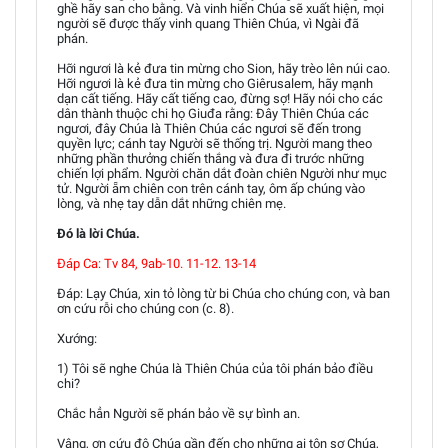
ghề hãy san cho bằng. Và vinh hiển Chúa sẽ xuất hiện, mọi
người sẽ được thấy vinh quang Thiên Chúa, vì Ngài đã
phán.
Hỡi ngươi là kẻ đưa tin mừng cho Sion, hãy trèo lên núi cao.
Hỡi ngươi là kẻ đưa tin mừng cho Giêrusalem, hãy mạnh
dạn cất tiếng. Hãy cất tiếng cao, đừng sợ! Hãy nói cho các
dân thành thuộc chi họ Giuđa rằng: Ðây Thiên Chúa các
ngươi, đây Chúa là Thiên Chúa các ngươi sẽ đến trong
quyền lực; cánh tay Người sẽ thống trị. Người mang theo
những phần thưởng chiến thắng và đưa đi trước những
chiến lợi phẩm. Người chăn dắt đoàn chiên Người như mục
tử. Người ẵm chiên con trên cánh tay, ôm ấp chúng vào
lòng, và nhẹ tay dẫn dắt những chiên mẹ.
Ðó là lời Chúa.
Ðáp Ca: Tv 84, 9ab-10. 11-12. 13-14
Ðáp: Lạy Chúa, xin tỏ lòng từ bi Chúa cho chúng con, và ban
ơn cứu rỗi cho chúng con (c. 8).
Xướng:
1) Tôi sẽ nghe Chúa là Thiên Chúa của tôi phán bảo điều
chi?
Chắc hẳn Người sẽ phán bảo về sự bình an.
Vâng, ơn cứu độ Chúa gần đến cho những ai tôn sợ Chúa,