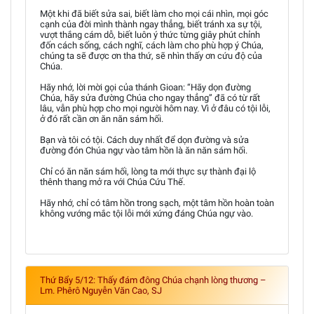
Một khi đã biết sửa sai, biết làm cho mọi cái nhìn, mọi góc
cạnh của đời mình thành ngay thẳng, biết tránh xa sự tội,
vượt thắng cám dỗ, biết luôn ý thức từng giây phút chỉnh
đốn cách sống, cách nghĩ, cách làm cho phù hợp ý Chúa,
chúng ta sẽ được ơn tha thứ, sẽ nhìn thấy ơn cứu độ của
Chúa.
Hãy nhớ, lời mời gọi của thánh Gioan: “Hãy dọn đường
Chúa, hãy sửa đường Chúa cho ngay thẳng” đã có từ rất
lâu, vẫn phù hợp cho mọi người hôm nay. Vì ở đâu có tội lỗi,
ở đó rất cần ơn ăn năn sám hối.
Bạn và tôi có tội. Cách duy nhất để dọn đường và sửa
đường đón Chúa ngự vào tâm hồn là ăn năn sám hối.
Chỉ có ăn năn sám hối, lòng ta mới thực sự thành đại lộ
thênh thang mở ra với Chúa Cứu Thế.
Hãy nhớ, chỉ có tâm hồn trong sạch, một tâm hồn hoàn toàn
không vướng mắc tội lỗi mới xứng đáng Chúa ngự vào.
Thứ Bẩy 5/12: Thấy đám đông Chúa chạnh lòng thương –
Lm. Phêrô Nguyễn Văn Cao, SJ