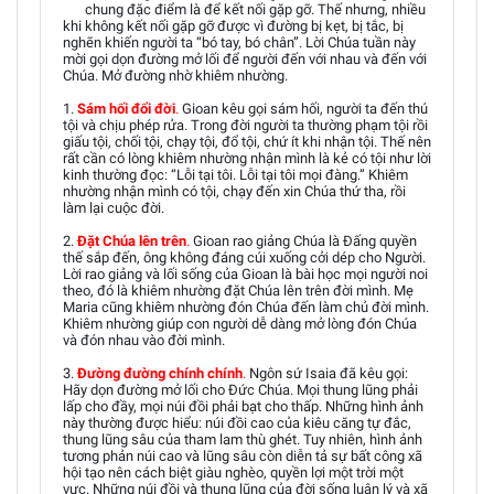
chung đặc điểm là để kết nối gặp gỡ. Thế nhưng, nhiều
khi không kết nối gặp gỡ được vì đường bị kẹt, bị tắc, bị
nghẽn khiến người ta “bó tay, bó chân”. Lời Chúa tuần này
mời gọi dọn đường mở lối để người đến với nhau và đến với
Chúa. Mở đường nhờ khiêm nhường.
1.
Sám hối đổi đời
.
Gioan kêu gọi sám hối, người ta đến thú
tội và chịu phép rửa. Trong đời người ta thường phạm tội rồi
giấu tội, chối tội, chạy tội, đổ tội, chứ ít khi nhận tội. Thế nên
rất cần có lòng khiêm nhường nhận mình là kẻ có tội như lời
kinh thường đọc: “Lỗi tại tôi. Lỗi tại tôi mọi đàng.” Khiêm
nhường nhận mình có tội, chạy đến xin Chúa thứ tha, rồi
làm lại cuộc đời.
2.
Đặt Chúa lên trên
.
Gioan rao giảng Chúa là Đấng quyền
thế sắp đến, ông không đáng cúi xuống cởi dép cho Người.
Lời rao giảng và lối sống của Gioan là bài học mọi người noi
theo, đó là khiêm nhường đặt Chúa lên trên đời mình. Mẹ
Maria cũng khiêm nhường đón Chúa đến làm chủ đời mình.
Khiêm nhường giúp con người dễ dàng mở lòng đón Chúa
và đón nhau vào đời mình.
3.
Đường đường chính chính
.
Ngôn sứ Isaia đã kêu gọi:
Hãy dọn đường mở lối cho Đức Chúa. Mọi thung lũng phải
lấp cho đầy, mọi núi đồi phải bạt cho thấp. Những hình ảnh
này thường được hiểu: núi đồi cao của kiêu căng tự đắc,
thung lũng sâu của tham lam thù ghét. Tuy nhiên, hình ảnh
tương phản núi cao và lũng sâu còn diễn tả sự bất công xã
hội tạo nên cách biệt giàu nghèo, quyền lợi một trời một
vực. Những núi đồi và thung lũng của đời sống luân lý và xã