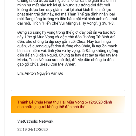
Chúng ta đã được cảnh giác là lời lãi cả thế gian mà chính
mình hư mất nào ích lợi gì. Nhưng sự trông đợi đất mới
không được làm suy giảm, trái lại phải kích thích nỗ lực
phát triển trái đất này, nơi mà Thân Thể gia đình nhân loại
mới đang tăng trưởng và tiên báo một vài hình ảnh của thời
đại mới. Trích "Hiến Chế Vui Mừng và Hy Vọng", § 39, 1-3.
Đừng sợ sống hy vọng trong thế giới đầy bất ổn và bạo lực
này. Ước gì Mùa Vọng và việc chờ đón "Hoàng Tử Bình An"
đến, cho chúng ta dịp suy gẫm Lời Chúa. Hãy tránh ngủ
quên, và cương quyết dọn đường cho Chúa, là nguồn mạch
bình an, niềm vui, tình yêu và hy vọng, là Ðấng không ngừng
đến để an ủi dân Người. Chúng ta hãy đặt tay ta vào tay Mẹ
Maria, Trinh Nữ của sự chờ đợi, để Mẹ dẫn chúng ta đến
gặp gỡ Chúa Giêsu Con Mẹ. Amen.
Lm. An-tôn Nguyễn Văn Độ
Thánh Lễ Chúa Nhật thứ Hai Mùa Vọng 6/12/2020 dành
cho những người không thể đến nhà thờ
VietCatholic Network
22:19 04/12/2020