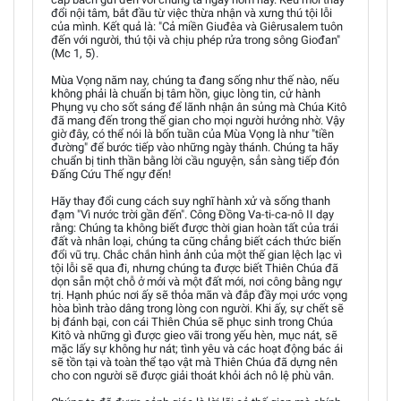
đổi nội tâm, bắt đầu từ việc thừa nhận và xưng thú tội lỗi
của mình. Kết quả là: "Cả miền Giuđêa và Giêrusalem tuôn
đến với người, thú tội và chịu phép rửa trong sông Giođan"
(Mc 1, 5).
Mùa Vọng năm nay, chúng ta đang sống như thế nào, nếu
không phải là chuẩn bị tâm hồn, giục lòng tin, cử hành
Phụng vụ cho sốt sáng để lãnh nhận ân sủng mà Chúa Kitô
đã mang đến trong thế gian cho mọi người hưởng nhờ. Vậy
giờ đây, có thể nói là bốn tuần của Mùa Vọng là như "tiền
đường" để bước tiếp vào những ngày thánh. Chúng ta hãy
chuẩn bị tinh thần bằng lời cầu nguyện, sẳn sàng tiếp đón
Ðấng Cứu Thế ngự đến!
Hãy thay đổi cung cách suy nghĩ hành xử và sống thanh
đạm "Vì nước trời gần đến". Công Đồng Va-ti-ca-nô II dạy
rằng: Chúng ta không biết được thời gian hoàn tất của trái
đất và nhân loại, chúng ta cũng chẳng biết cách thức biến
đổi vũ trụ. Chắc chắn hình ảnh của một thế gian lệch lạc vì
tội lỗi sẽ qua đi, nhưng chúng ta được biết Thiên Chúa đã
dọn sẵn một chỗ ở mới và một đất mới, nơi công bằng ngự
trị. Hạnh phúc nơi ấy sẽ thỏa mãn và đắp đầy mọi ước vọng
hòa bình trào dâng trong lòng con người. Khi ấy, sự chết sẽ
bị đánh bại, con cái Thiên Chúa sẽ phục sinh trong Chúa
Kitô và những gì được gieo vãi trong yếu hèn, mục nát, sẽ
mặc lấy sự không hư nát; tình yêu và các hoạt động bác ái
sẽ tồn tại và toàn thể tạo vật mà Thiên Chúa đã dựng nên
cho con người sẽ được giải thoát khỏi ách nô lệ phù vân.