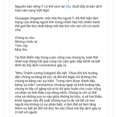
Nguyên bản tiếng Ý có thể xem tại
đây
. Dưới đây là bản dịch
toàn văn sang Việt Ngữ.
Giuseppe Ungaretti, một nhà thơ người Ý, đã thể hiện tâm
trạng của những người lính trong chiến hào hồi chiến tranh
thế giới lần thứ nhất bằng một bài thơ vỏn vẹn chỉ có mười
chữ
Chúng ta như
Những chiếc lá
Trên cây
Mùa thu.
Tại thời điểm này trong cuộc sống của chúng ta, toàn thể
nhân loại đang trải qua cùng cái cảm giác bấp bênh và bất
định do đại dịch coronavirus gây ra.
“Như Thánh vương Grêgôriô đã viết: ‘Chúa đôi khi hướng
dẫn chúng ta bằng lời nói, và đôi khi Ngài chỉ đường cho
chúng ta bằng các sự kiện’. Trong năm được đánh dấu
bằng ‘sự kiện’ coronavirus choáng ngợp và kinh hoàng này,
chúng ta hãy cố gắng rút ra từ đó giáo huấn cho cuộc sống
cá nhân và tinh thần của riêng mình. Chúng ta chỉ có thể
chia sẻ những suy tư này giữa những tín hữu, vì sẽ hơi thiếu
khôn ngoan nếu đề xuất những suy tư ấy với tất cả mọi
người mà không có sự phân biệt, vì làm thế sẽ làm tăng
thêm sự bất an đối với đức tin vào Chúa mà đại dịch gây ra
ở một số người.