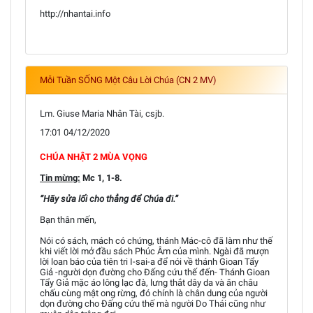
http://nhantai.info
Mỗi Tuần SỐNG Một Câu Lời Chúa (CN 2 MV)
Lm. Giuse Maria Nhân Tài, csjb.
17:01 04/12/2020
CHÚA NHẬT 2 MÙA VỌNG
Tin mừng:
Mc 1, 1-8.
“Hãy sửa lối cho thẳng để Chúa đi.”
Bạn thân mến,
Nói có sách, mách có chứng, thánh Mác-cô đã làm như thế
khi viết lời mở đầu sách Phúc Âm của mình. Ngài đã mượn
lời loan báo của tiên tri I-sai-a để nói về thánh Gioan Tẩy
Giả -người dọn đường cho Đấng cứu thế đến- Thánh Gioan
Tẩy Giả mặc áo lông lạc đà, lưng thắt dây da và ăn châu
chấu cùng mật ong rừng, đó chính là chân dung của người
dọn đường cho Đấng cứu thế mà người Do Thái cũng như