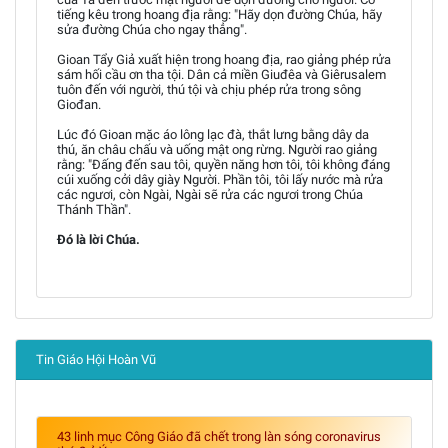
tiếng kêu trong hoang địa rằng: "Hãy dọn đường Chúa, hãy
sửa đường Chúa cho ngay thẳng".
Gioan Tẩy Giả xuất hiện trong hoang địa, rao giảng phép rửa
sám hối cầu ơn tha tội. Dân cả miền Giuđêa và Giêrusalem
tuôn đến với người, thú tội và chịu phép rửa trong sông
Giođan.
Lúc đó Gioan mặc áo lông lạc đà, thắt lưng bằng dây da
thú, ăn châu chấu và uống mật ong rừng. Người rao giảng
rằng: "Ðấng đến sau tôi, quyền năng hơn tôi, tôi không đáng
cúi xuống cởi dây giày Người. Phần tôi, tôi lấy nước mà rửa
các ngươi, còn Ngài, Ngài sẽ rửa các ngươi trong Chúa
Thánh Thần".
Ðó là lời Chúa.
Tin Giáo Hội Hoàn Vũ
43 linh mục Công Giáo đã chết trong làn sóng coronavirus