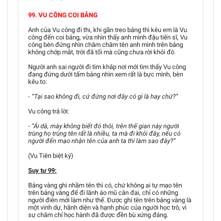
99. VU CÔNG COI BẢNG
Anh của Vu công đi thi, khi gần treo bảng thì kêu em là Vu
công đến coi bảng, vừa nhìn thấy anh mình đậu tiến sĩ, Vu
công bèn đứng nhìn chăm chăm tên anh mình trên bảng
không chớp mắt, trời đã tối mà cũng chưa rời khỏi đó.
Người anh sai người đi tìm khắp nơi mới tìm thấy Vu công
đang đứng dưới tấm bảng nhìn xem rất là bực mình, bèn
kêu to:
- “Tại sao không đi, cứ đứng nơi đây có gì là hay chứ?”
Vu công trả lời:
- “Ái dà, mày không biết đó thôi, trên thế gian này người
trùng họ trùng tên rất là nhiều, ta mà đi khỏi đây, nếu có
người đến mạo nhận tên của anh ta thì làm sao đây?”
(Vu Tiên biệt ký)
Suy tư 99:
Bảng vàng ghi nhầm tên thì có, chứ không ai tự mạo tên
trên bảng vàng để đi lãnh áo mũ cân đai, chỉ có những
người điên mới làm như thế. Được ghi tên trên bảng vàng là
một vinh dự, hãnh diện và hạnh phúc của người học trò, vì
sự chăm chỉ học hành đã được đền bù xứng đáng.