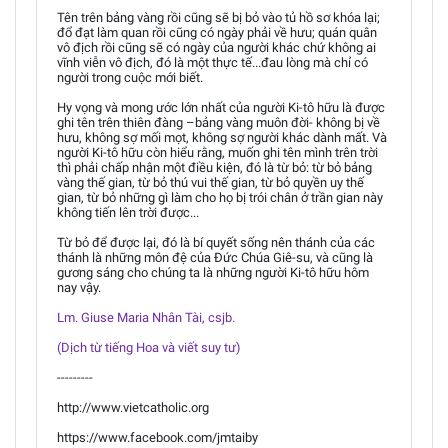
Tên trên bảng vàng rồi cũng sẽ bị bỏ vào tủ hồ sơ khóa lại;
đổ đạt làm quan rồi cũng có ngày phải về hưu; quán quân
vô địch rồi cũng sẽ có ngày của người khác chứ không ai
vĩnh viễn vô địch, đó là một thực tế...đau lòng mà chỉ có
người trong cuộc mới biết.
Hy vọng và mong ước lớn nhất của người Ki-tô hữu là được
ghi tên trên thiên đàng –bảng vàng muôn đời- không bị về
hưu, không sợ mối mọt, không sợ người khác dành mất. Và
người Ki-tô hữu còn hiểu rằng, muốn ghi tên mình trên trời
thì phải chấp nhận một điều kiện, đó là từ bỏ: từ bỏ bảng
vàng thế gian, từ bỏ thú vui thế gian, từ bỏ quyền uy thế
gian, từ bỏ những gì làm cho họ bị trói chân ở trần gian này
không tiến lên trời được...
Từ bỏ để được lại, đó là bí quyết sống nên thánh của các
thánh là những môn đệ của Đức Chúa Giê-su, và cũng là
gương sáng cho chúng ta là những người Ki-tô hữu hôm
nay vậy.
Lm. Giuse Maria Nhân Tài, csjb.
(Dịch từ tiếng Hoa và viết suy tư)
---------
http://www.vietcatholic.org
https://www.facebook.com/jmtaiby