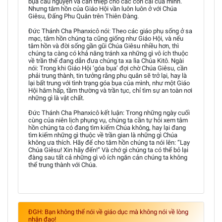
bụa cầu nguyện và can thiệp cho các con cái của mình.
Nhưng tâm hồn của Giáo Hội vần luôn luôn ở với Chúa
Giêsu, Đấng Phu Quân trên Thiên Đàng.
Đức Thánh Cha Phanxicô nói: Theo các giáo phụ sống ở sa
mạc, tâm hồn chúng ta cũng giống như Giáo Hội, và nếu
tâm hồn và đời sống gần gũi Chúa Giêsu nhiều hơn, thì
chúng ta càng có khả năng tránh xa những gì vô ích thuộc
về trần thế đang dẫn đưa chúng ta xa lìa Chúa Kitô. Ngài
nói: Trong khi Giáo Hội ‘góa bụa’ đợi chờ Chúa Giêsu, cần
phải trung thành, tin tưởng rằng phu quân sẽ trở lại, hay là
lại bất trung với tình trạng góa bụa của mình, như một Giáo
Hội hâm hấp, tầm thường và trần tục, chỉ tìm sự an toàn nơi
những gì là vật chất.
Đức Thánh Cha Phanxicô kết luận: Trong những ngày cuối
cùng của niên lịch phụng vụ, chúng ta cần tự hỏi xem tâm
hồn chúng ta có đang tìm kiếm Chúa không, hay lại đang
tìm kiếm những gì thuộc về trần gian là những gì Chúa
không ưa thích. Hãy để cho tâm hồn chúng ta nói lên: “Lạy
Chúa Giêsu! Xin hãy đến!” Và chớ gì chúng ta có thể bỏ lại
đàng sau tất cả những gì vô ích ngăn cản chúng ta không
thể trung thành với Chúa.
ĐGH: Bạn không thể nói về giáo dục mà không nói về lòng
nhân đạo!