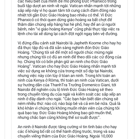
các hiểu biết của mình để mô phỏng Đức Phanxicô trong
buổi tập dượt an ninh về ngài. Vatican nhấn mạnh tới những
sắp xếp này vì họ quan tâm tới cung cách đám đông náo
nhiệt tới gần Đức Giáo Hoàng bao nhiêu có thể. Vì Đức
Phanxicô có thói quen dừng giáo hoàng xa bất chợt để
thăm dân chúng xếp hàng hai hè phố, hay để an ủi người
bệnh, nên “vị giáo hoàng Kenya” cũng phải thực tập việc ra
lệnh cho tài xế dừng lại cách đột ngột ngay bên vệ đường.
Vị đứng đầu cảnh sát Nairobi là Japheth Koome cho hay họ
đã thực tập đủ và đã sẵn sàng nghinh đón Đức Giáo
Hoàng. “Chúng tôi sẽ để một số người chúc mừng ngài
nhưng chúng tôi có đủ an ninh để theo dõi các cử động của
họ. Chúng tôi có bổn phận giữ an ninh cho Đức Giáo
Hoàng”. Vatican cho hay Đức Giáo Hoàng nhấn mạnh tới
việc sử dụng xe không cửa trong một số dịp tại Nairobi,
nhưng việc này còn tùy ở tóan an ninh. Trong khi toán an
ninh của Kenya ở Rôma, thì toán an ninh của Vatican, dưới
sự hướng dẫn của ThanhTra Trưởng Domenico Giani, tới
Nairobi để nghiên cứu lộ trình Đức Giáo Hoàng sẽ theo
trong chuyến tông du của ngài và kiểm soát các sắp xếp an
ninh ở đây dành cho ngài. “Các bạn hẳn biết dân chúng sẽ
ném nhiều thứ: nào cờ, nào búp bê và cả em bé nữa. Quả là
khó khăn vì chúng tôi không muốn nhân viên của chúng tôi
quá bạo tay. Đức Giáo Hoàng không bao giờ muốn thế,
nhưng chắc bạn cũng không thể sơ suất được”.
An ninh ở Nairobi được tăng cường vì tin tình báo cho hay
các ổ khủng bố rất có thể hành động trước, trong và sau
chuyến viếng thăm của Đức Giáo Hoàng. Ngoài 10,000