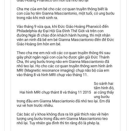
Giáo Hoàng Phanxicô ôm hôn đã nhỏ teo lại
Cha mẹ của em bé cho các cơ quan truyền thông biết là
con của họ tên Gianna Masciantonio, một tuổi, có ung bướu
trong não khi mới sinh ra.
Vào tháng 9 vừa qua, khi Đức Giáo Hoàng Phanxicô đến
Philadelphia dự Đại Hội Gia Đình Thế Giới và trên con
đường Ngài đi chào đón khách hành hương, thì một nhân
viên an ninh đã bế em bé Gianna Masciantonio đến để Đức
Giáo Hoàng ôm hôn em bé.
Theo cha mẹ em nói với các cơ quan truyền thông thì sau
giây phút ngắn ngủi con của họ được gần gũi Đức Thánh
Cha, thì ung bướu trong não em Gianna Masciantonio đã
nhỏ teo lại. Họ cho các cơ quan truyền thông xem hình ảnh
MRI (Magnetic resonance imaging) chụp não bộ của em
vào tháng 8 và hình MRI chụp vào tháng 11.
So sánh hai
tấm hình đó,
Hai hình MRI chụp thánt 8 và tháng 11 2015
ai cũng thấy
ung bướu
trong đầu em Gianna Masciantonio đã nhỏ teo lại. Em đã
vui vẻ hơn trước nhiều.
Các bác sĩ y khoa không đưa ra lời giải thích nào về hiện
tượng ung bướu trong đầu em Gianna Masciantonio teo
nhỏ lại. Tuy nhiên gia đình thì tin rằng đó là phép lạ.