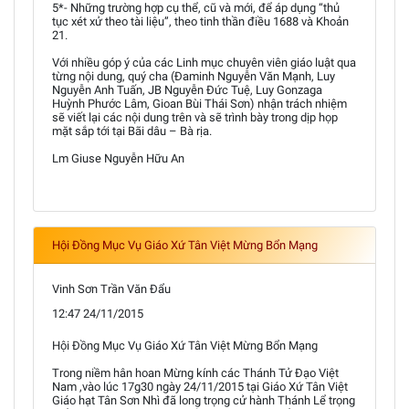
5*- Những trường hợp cụ thể, cũ và mới, để áp dụng “thủ
tục xét xử theo tài liệu”, theo tinh thần điều 1688 và Khoản
21.
Với nhiều góp ý của các Linh mục chuyên viên giáo luật qua
từng nội dung, quý cha (Đaminh Nguyễn Văn Mạnh, Luy
Nguyễn Anh Tuấn, JB Nguyễn Đức Tuệ, Luy Gonzaga
Huỳnh Phước Lâm, Gioan Bùi Thái Sơn) nhận trách nhiệm
sẽ viết lại các nội dung trên và sẽ trình bày trong dịp họp
mặt sắp tới tại Bãi dâu – Bà rịa.
Lm Giuse Nguyễn Hữu An
Hội Đồng Mục Vụ Giáo Xứ Tân Việt Mừng Bổn Mạng
Vinh Sơn Trần Văn Đẩu
12:47 24/11/2015
Hội Đồng Mục Vụ Giáo Xứ Tân Việt Mừng Bổn Mạng
Trong niềm hân hoan Mừng kính các Thánh Tử Đạo Việt
Nam ,vào lúc 17g30 ngày 24/11/2015 tại Giáo Xứ Tân Việt
Giáo hạt Tân Sơn Nhì đã long trọng cử hành Thánh Lể trọng