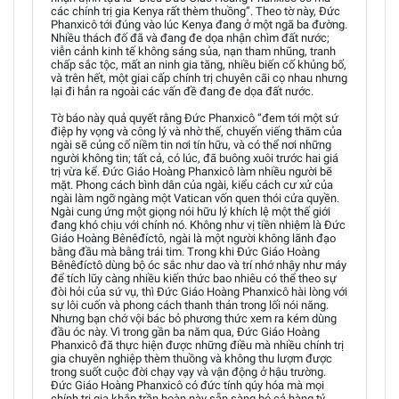
các chính trị gia Kenya rất thèm thuồng”. Theo tờ này, Đức
Phanxicô tới đúng vào lúc Kenya đang ở một ngã ba đường.
Nhiều thách đố đã và đang đe dọa nhận chìm đất nước;
viễn cảnh kinh tế không sáng sủa, nạn tham nhũng, tranh
chấp sắc tộc, mất an ninh gia tăng, nhiều biến cố khủng bố,
và trên hết, một giai cấp chính trị chuyên cãi cọ nhau nhưng
lại đi hẳn ra ngoài các vấn đề đang đe dọa đất nước.
Tờ báo này quả quyết rằng Đức Phanxicô “đem tới một sứ
điệp hy vọng và công lý và nhờ thế, chuyến viếng thăm của
ngài sẽ củng cố niềm tin nơi tín hữu, và có thể nơi những
người không tin; tất cả, có lúc, đã buông xuôi trước hai giá
trị vừa kể. Đức Giáo Hoàng Phanxicô làm nhiều người bẽ
mặt. Phong cách bình dân của ngài, kiểu cách cư xử của
ngài làm ngỡ ngàng một Vatican vốn quen thói cửa quyền.
Ngài cung ứng một giọng nói hữu lý khích lệ một thế giới
đang khó chịu với chính nó. Không như vị tiền nhiệm là Đức
Giáo Hoàng Bênêđíctô, ngài là một người không lãnh đạo
bằng đầu mà bằng trái tim. Trong khi Đức Giáo Hoàng
Bênêđíctô dùng bộ óc sắc như dao và trí nhớ nhậy như máy
để tích lũy càng nhiều kiến thức bao nhiêu có thể theo sự
đòi hỏi của sứ vụ, thì Đức Giáo Hoàng Phanxicô hài lòng với
sự lôi cuốn và phong cách thanh thản trong lối nói năng.
Nhưng bạn chớ vội bác bỏ phương thức xem ra kém dùng
đầu óc này. Vì trong gần ba năm qua, Đức Giáo Hoàng
Phanxicô đã thực hiện được những điều mà nhiều chính trị
gia chuyên nghiệp thèm thuồng và không thu lượm được
trong suốt cuộc đời chạy vạy và vận động ở hậu trường.
Đức Giáo Hoàng Phanxicô có đức tính qúy hóa mà mọi
chính trị gia khắp trần hoàn này sẵn sàng bỏ cả hàng tỷ