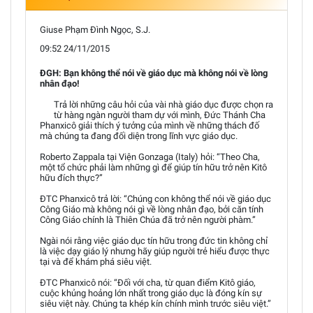
Giuse Phạm Đình Ngọc, S.J.
09:52 24/11/2015
ĐGH: Bạn không thể nói về giáo dục mà không nói về lòng
nhân đạo!
Trả lời những câu hỏi của vài nhà giáo dục được chọn ra
từ hàng ngàn người tham dự với mình, Đức Thánh Cha
Phanxicô giải thích ý tưởng của mình về những thách đố
mà chúng ta đang đối diện trong lĩnh vực giáo dục.
Roberto Zappala tại Viện Gonzaga (Italy) hỏi: “Theo Cha,
một tổ chức phải làm những gì để giúp tín hữu trở nên Kitô
hữu đích thực?”
ĐTC Phanxicô trả lời: “Chúng con không thể nói về giáo dục
Công Giáo mà không nói gì về lòng nhân đạo, bởi căn tính
Công Giáo chính là Thiên Chúa đã trở nên người phàm.”
Ngài nói rằng việc giáo dục tín hữu trong đức tin không chỉ
là việc dạy giáo lý nhưng hãy giúp người trẻ hiểu được thực
tại và để khám phá siêu việt.
ĐTC Phanxicô nói: “Đối với cha, từ quan điểm Kitô giáo,
cuộc khủng hoảng lớn nhất trong giáo dục là đóng kín sự
siêu việt này. Chúng ta khép kín chính mình trước siêu việt.”