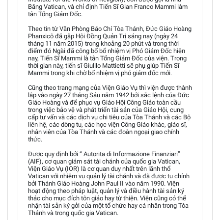
Băng Vatican, và chỉ định Tiến Sĩ Gian Franco Mammi làm
tân Tổng Giám Đốc.
Theo tin từ Văn Phòng Báo Chí Tòa Thánh, Đức Giáo Hoàng
Phanxicô đã gặp Hội Đồng Quản Trị sáng nay (ngày 24
tháng 11 năm 2015) trong khoảng 20 phút và trong thời
điểm đó Ngài đã công bố bổ nhiệm vị Phó Giám Đốc hiện
nay, Tiến Sĩ Mammi là tân Tổng Giám Đốc của viện. Trong
thời gian này, tiến sĩ Giulilo Mattietti sẽ phụ giúp Tiến Sĩ
Mammi trong khi chờ bổ nhiệm vị phó giám đốc mới.
Cũng theo trang mạng của Viện Giáo Vụ thì viện được thành
lập vào ngày 27 tháng Sáu năm 1942 bởi sắc lệnh của Đức
Giáo Hoàng và để phục vụ Giáo Hội Công Giáo toàn cầu
trong việc bảo vệ và phát triển tài sản của Giáo Hội, cung
cấp tư vấn và các dịch vụ chi tiêu của Tòa Thánh và các Bộ
liên hệ, các dòng tu, các học viện Công Giáo khác, giáo sĩ,
nhân viên của Tòa Thánh và các đoàn ngoại giao chính
thức.
Được quy định bởi “ Autorita di Informazione Finanziari”
(AIF), cơ quan giám sát tài chánh của quốc gia Vatican,
Viện Giáo Vụ (IOR) là cơ quan duy nhất trên lãnh thổ
Vatican với nhiệm vụ quản lý tài chánh và đã được tu chính
bởi Thánh Giáo Hoàng John Paul II vào năm 1990. Viện
hoạt động theo pháp luật, quản lý và điều hành tài sản ký
thác cho mục đích tôn giáo hay từ thiện. Viện cũng có thể
nhận tài sản ký gởi của một tổ chức hay cá nhân trong Tòa
Thánh và trong quốc gia Vatican.