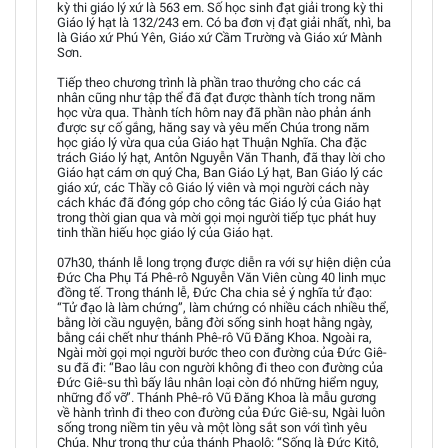
kỳ thi giáo lý xứ là 563 em. Số học sinh đạt giải trong kỳ thi
Giáo lý hạt là 132/243 em. Có ba đơn vị đạt giải nhất, nhì, ba
là Giáo xứ Phú Yên, Giáo xứ Cầm Trường và Giáo xứ Mành
Sơn.
Tiếp theo chương trình là phần trao thưởng cho các cá
nhân cũng như tập thể đã đạt được thành tích trong năm
học vừa qua. Thành tích hôm nay đã phần nào phản ánh
được sự cố gắng, hăng say và yêu mến Chúa trong năm
học giáo lý vừa qua của Giáo hạt Thuận Nghĩa. Cha đặc
trách Giáo lý hạt, Antôn Nguyễn Văn Thanh, đã thay lời cho
Giáo hạt cám ơn quý Cha, Ban Giáo Lý hạt, Ban Giáo lý các
giáo xứ, các Thầy cô Giáo lý viên và mọi người cách này
cách khác đã đóng góp cho công tác Giáo lý của Giáo hạt
trong thời gian qua và mời gọi mọi người tiếp tục phát huy
tinh thần hiếu học giáo lý của Giáo hạt.
07h30, thánh lễ long trọng được diễn ra với sự hiện diện của
Đức Cha Phụ Tá Phê-rô Nguyễn Văn Viên cùng 40 linh mục
đồng tế. Trong thánh lễ, Đức Cha chia sẻ ý nghĩa tử đạo:
“Tử đạo là làm chứng”, làm chứng có nhiều cách nhiều thể,
bằng lời cầu nguyện, bằng đời sống sinh hoạt hằng ngày,
bằng cái chết như thánh Phê-rô Vũ Đăng Khoa. Ngoài ra,
Ngài mời gọi mọi người bước theo con đường của Đức Giê-
su đã đi: “Bao lâu con người không đi theo con đường của
Đức Giê-su thì bấy lâu nhân loại còn đó những hiểm nguy,
những đổ vỡ”. Thánh Phê-rô Vũ Đăng Khoa là mẫu gương
về hành trình đi theo con đường của Đức Giê-su, Ngài luôn
sống trong niềm tin yêu và một lòng sắt son với tình yêu
Chúa. Như trong thư của thánh Phaolô: “Sống là Đức Kitô,