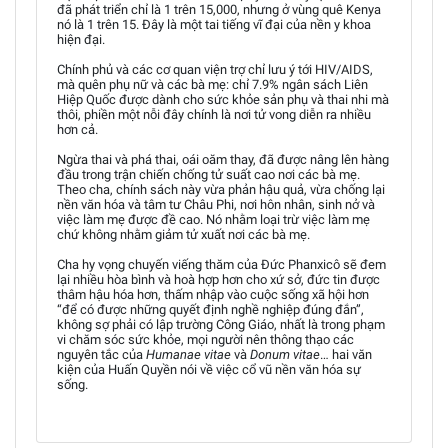
đã phát triển chỉ là 1 trên 15,000, nhưng ở vùng quê Kenya
nó là 1 trên 15. Đây là một tai tiếng vĩ đại của nền y khoa
hiện đại.
Chính phủ và các cơ quan viện trợ chỉ lưu ý tới HIV/AIDS,
mà quên phụ nữ và các bà mẹ: chỉ 7.9% ngân sách Liên
Hiệp Quốc được dành cho sức khỏe sản phụ và thai nhi mà
thôi, phiền một nỗi đây chính là nơi tử vong diễn ra nhiều
hơn cả.
Ngừa thai và phá thai, oái oăm thay, đã được nâng lên hàng
đầu trong trận chiến chống tử suất cao nơi các bà mẹ.
Theo cha, chính sách này vừa phản hậu quả, vừa chống lại
nền văn hóa và tâm tư Châu Phi, nơi hôn nhân, sinh nở và
việc làm mẹ được đề cao. Nó nhằm loại trừ việc làm mẹ
chứ không nhằm giảm tử xuất nơi các bà mẹ.
Cha hy vọng chuyến viếng thăm của Đức Phanxicô sẽ đem
lại nhiều hòa bình và hoà hợp hơn cho xứ sở, đức tin được
thâm hậu hóa hơn, thấm nhập vào cuộc sống xã hội hơn
“để có được những quyết định nghề nghiệp đúng đắn”,
không sợ phải có lập trường Công Giáo, nhất là trong phạm
vi chăm sóc sức khỏe, mọi người nên thông thạo các
nguyên tắc của
Humanae vitae
và
Donum vitae
… hai văn
kiện của Huấn Quyền nói về việc cổ vũ nền văn hóa sự
sống.