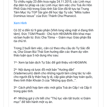
Từ chiều ngày 23 đến trưa ngày 24.11.2015, các Linh mục
đại diện tư pháp và các Linh mục làm việc cho Toà Án Hôn
Phối Giáo Hội trong Giáo tỉnh Sài Gòn đã tề tựu tại Trung
Tâm Mục Vụ TGP Sài gòn để học tập Tự sắc “Mitis Iudex
Dominus Iesus” của Đức Thánh Cha Phanxicô.
Xem Hình
Có 32 vị đến từ 9 giáo phận (Vĩnh long vắng mặt vì đang tĩnh
tâm). Đức TGM Phaolô - Chủ tịch HĐGMVN đến khai mạc
và ban huấn từ. Đức Cha Tôma – Giám mục Giáo phận Bà
rịa chủ trì.
Trong 2 buổi làm việc, căn cứ theo nhu cầu do Tự Sắc đề
ra, Cha Gioan Bùi Thái Sơn hướng dẫn các tham dự viên
thảo luận qua 5 nội dung như sau:
1*- Xem lại bản dịch Tự Sắc để giới thiệu với HĐGMVN.
2*- Nội dung và lược đồ một bản “Hướng dẫn”
(Vademecum) dành cho những người làm công tác tư vấn
cho người đã ly thân hay ly dị, cấp giáo phận hay toàn quốc,
theo tinh thần Khoản 3 của “Những quy định…”.
3*- Cách phối hợp làm việc mới giữa Toà án Cấp I và Cấp II
trong giáo tỉnh.
4*- Những gợi ý chi tiết cho “Thủ tục vắn tắt trước vị Giám
mục” để tiến hành một vụ án.