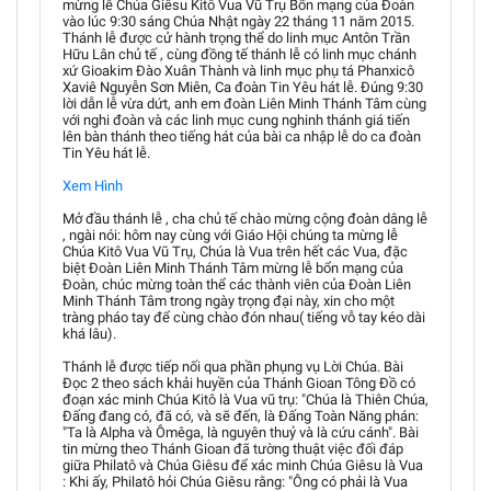
mừng lễ Chúa Giêsu Kitô Vua Vũ Trụ Bổn mạng của Đoàn
vào lúc 9:30 sáng Chúa Nhật ngày 22 tháng 11 năm 2015.
Thánh lễ được cử hành trọng thể do linh mục Antôn Trần
Hữu Lân chủ tế , cùng đồng tế thánh lễ có linh mục chánh
xứ Gioakim Đào Xuân Thành và linh mục phụ tá Phanxicô
Xaviê Nguyễn Sơn Miên, Ca đoàn Tin Yêu hát lễ. Đúng 9:30
lời dẫn lễ vừa dứt, anh em đoàn Liên Minh Thánh Tâm cùng
với nghi đoàn và các linh mục cung nghinh thánh giá tiến
lên bàn thánh theo tiếng hát của bài ca nhập lễ do ca đoàn
Tin Yêu hát lễ.
Xem Hình
Mở đầu thánh lễ , cha chủ tế chào mừng cộng đoàn dâng lễ
, ngài nói: hôm nay cùng với Giáo Hội chúng ta mừng lễ
Chúa Kitô Vua Vũ Trụ, Chúa là Vua trên hết các Vua, đặc
biệt Đoàn Liên Minh Thánh Tâm mừng lễ bổn mạng của
Đoàn, chúc mừng toàn thể các thành viên của Đoàn Liên
Minh Thánh Tâm trong ngày trọng đại này, xin cho một
tràng pháo tay để cùng chào đón nhau( tiếng vỗ tay kéo dài
khá lâu).
Thánh lễ được tiếp nối qua phần phụng vụ Lời Chúa. Bài
Đọc 2 theo sách khải huyền của Thánh Gioan Tông Đồ có
đoạn xác minh Chúa Kitô là Vua vũ trụ: "Chúa là Thiên Chúa,
Ðấng đang có, đã có, và sẽ đến, là Ðấng Toàn Năng phán:
"Ta là Alpha và Ômêga, là nguyên thuỷ và là cứu cánh". Bài
tin mừng theo Thánh Gioan đã tường thuật việc đối đáp
giữa Philatô và Chúa Giêsu để xác minh Chúa Giêsu là Vua
: Khi ấy, Philatô hỏi Chúa Giêsu rằng: "Ông có phải là Vua