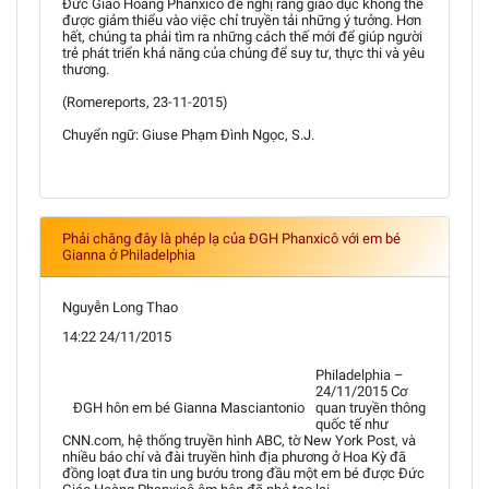
Đức Giáo Hoàng Phanxicô đề nghị rằng giáo dục không thể
được giảm thiểu vào việc chỉ truyền tải những ý tưởng. Hơn
hết, chúng ta phải tìm ra những cách thế mới để giúp người
trẻ phát triển khả năng của chúng để suy tư, thực thi và yêu
thương.
(Romereports, 23-11-2015)
Chuyển ngữ: Giuse Phạm Đình Ngọc, S.J.
Phải chăng đây là phép lạ của ĐGH Phanxicô với em bé
Gianna ở Philadelphia
Nguyễn Long Thao
14:22 24/11/2015
Philadelphia –
24/11/2015 Cơ
ĐGH hôn em bé Gianna Masciantonio
quan truyền thông
quốc tế như
CNN.com, hệ thống truyền hình ABC, tờ New York Post, và
nhiều báo chí và đài truyền hình địa phương ở Hoa Kỳ đã
đồng loạt đưa tin ung bướu trong đầu một em bé được Đức