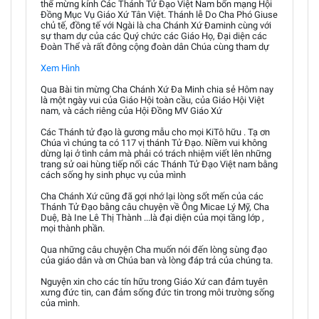
thể mừng kính Các Thánh Tử Đạo Việt Nam bổn mạng Hội
Đồng Mục Vụ Giáo Xứ Tân Việt. Thánh lễ Do Cha Phó Giuse
chủ tế, đồng tế với Ngài là cha Chánh Xứ Đaminh cùng với
sự tham dự của các Quý chức các Giáo Họ, Đại diện các
Đoàn Thể và rất đông cộng đoàn dân Chúa cùng tham dự
Xem Hình
Qua Bài tin mừng Cha Chánh Xứ Đa Minh chia sẻ Hôm nay
là một ngày vui của Giáo Hội toàn cầu, của Giáo Hội Việt
nam, và cách riêng của Hội Đồng MV Giáo Xứ
Các Thánh tử đạo là gương mẫu cho mọi KiTô hữu . Tạ ơn
Chúa vì chúng ta có 117 vị thánh Tử Đạo. Niềm vui không
dừng lại ở tình cảm mà phải có trách nhiệm viết lên những
trang sử oai hùng tiếp nối các Thánh Tử Đạo Việt nam bằng
cách sống hy sinh phục vụ của mình
Cha Chánh Xứ cũng đã gợi nhớ lại lòng sốt mến của các
Thánh Tử Đạo bằng câu chuyện về Ông Micae Lý Mỹ, Cha
Duệ, Bà Ine Lê Thị Thành ...là đại diện của mọi tầng lớp ,
mọi thành phần.
Qua những câu chuyện Cha muốn nói đến lòng sùng đạo
của giáo dân và ơn Chúa ban và lòng đáp trả của chúng ta.
Nguyện xin cho các tín hữu trong Giáo Xứ can đảm tuyên
xưng đức tin, can đảm sống đức tin trong môi trường sống
của mình.