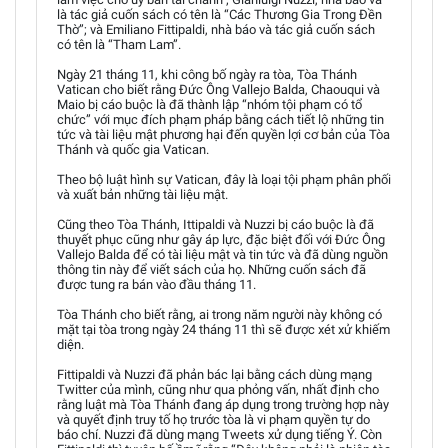
là tác giả cuốn sách có tên là “Các Thương Gia Trong Đền
Thờ”; và Emiliano Fittipaldi, nhà báo và tác giả cuốn sách
có tên là “Tham Lam”.
Ngày 21 tháng 11, khi công bố ngày ra tòa, Tòa Thánh
Vatican cho biết rằng Đức Ông Vallejo Balda, Chaouqui và
Maio bị cáo buộc là đã thành lập “nhóm tội phạm có tổ
chức” với mục đích phạm pháp bằng cách tiết lộ những tin
tức và tài liệu mật phương hại đến quyền lợi cơ bản của Tòa
Thánh và quốc gia Vatican.
Theo bộ luật hình sự Vatican, đây là loại tội phạm phân phối
và xuất bản những tài liệu mật.
Cũng theo Tòa Thánh, Ittipaldi và Nuzzi bị cáo buộc là đã
thuyết phục cũng như gây áp lực, đặc biệt đối với Đức Ông
Vallejo Balda để có tài liệu mật và tin tức và đã dùng nguồn
thông tin này để viết sách của họ. Những cuốn sách đã
được tung ra bán vào đầu tháng 11.
Tòa Thánh cho biết rằng, ai trong năm người này không có
mặt tại tòa trong ngày 24 tháng 11 thì sẽ được xét xử khiếm
diện.
Fittipaldi và Nuzzi đã phản bác lại bằng cách dùng mạng
Twitter của mình, cũng như qua phỏng vấn, nhất định cho
rằng luật mà Tòa Thánh đang áp dụng trong trường hợp này
và quyết định truy tố họ trước tòa là vi phạm quyền tự do
báo chí. Nuzzi đã dùng mạng Tweets xử dụng tiếng Ý. Còn