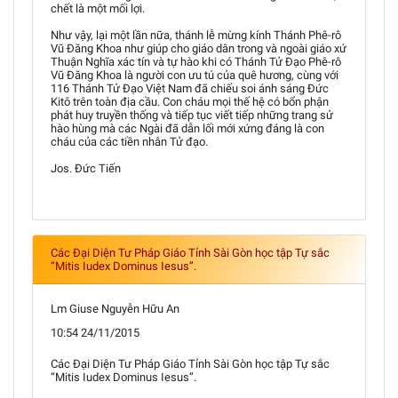
chết là một mối lợi.
Như vậy, lại một lần nữa, thánh lễ mừng kính Thánh Phê-rô
Vũ Đăng Khoa như giúp cho giáo dân trong và ngoài giáo xứ
Thuận Nghĩa xác tín và tự hào khi có Thánh Tử Đạo Phê-rô
Vũ Đăng Khoa là người con ưu tú của quê hương, cùng với
116 Thánh Tử Đạo Việt Nam đã chiếu soi ánh sáng Đức
Kitô trên toàn địa cầu. Con cháu mọi thế hệ có bổn phận
phát huy truyền thống và tiếp tục viết tiếp những trang sử
hào hùng mà các Ngài đã dẫn lối mới xứng đáng là con
cháu của các tiền nhân Tử đạo.
Jos. Đức Tiến
Các Đại Diện Tư Pháp Giáo Tỉnh Sài Gòn học tập Tự sắc
“Mitis Iudex Dominus Iesus”.
Lm Giuse Nguyễn Hữu An
10:54 24/11/2015
Các Đại Diện Tư Pháp Giáo Tỉnh Sài Gòn học tập Tự sắc
“Mitis Iudex Dominus Iesus”.