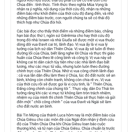
người Kitô hữu trước thái độ phải có để có thể đón chờ
Chúa đến : tỉnh thức. Tỉnh thức theo nghĩa Mùa Vọng là
nhận ra ý nghĩa, nội dung của thời cứu độ, nhận ra những
điềm báo như khởi điểm của thời cứu độ đang đến, và nhờ
những điềm báo trước, con người chúng ta sẽ có thái độ
thích hợp như Chúa đòi hỏi.
Các bài đọc cho thấy thời điểm và những điềm báo, chẳng
hạn bài đọc thứ I, ngôn sứ Giêrêmia cho hay thời cứu độ
trong đó nhà Israen và nhà Giuđa sẽ được một vị vua thuộc
dòng dõi vua Đavít cai trị, lãnh đạo. Vị vua ấy là vị vua lý
tưởng của lịch sử dân Thiên Chúa. Vị vua ấy sẽ luôn đi theo
đường lối của Chúa, biết lắng nghe lời Chúa và thực thi giáo
huấn của Chúa theo lẽ công bình và công lý. Vị vua này sẽ
không cai trị dân cách tùy tiện như các nhà lãnh đạo bất
lương, như các mục tử xấu, nhưng luôn luôn theo đường
chính trực của Thiên Chúa. Nhờ vị vua công chính lãnh đạo
: cả vua lẫn dân đều làm theo ý Chúa, lúc đó đất nước sẽ an
bình, không còn chiến tranh, không còn chia rẽ vv…Vị vua
của thời cứu rỗi sẽ được gọi là vị cứu tinh, là “ Thiên Chúa,
Đấng công chính của chúng tôi “. Thực vậy, dân Do Thái tin
tưởng rằng khi các vị mục tử không làm tròn trách nhiệm,
nhiệm vụ của mình thì chính Thiên Chúa sẽ thực hiện và gửi
đến một “ chồi công chính “ của vua Đavít và Ngài sẽ làm
cho đất nước an bình.
Bài Tin Mừng của thánh Luca hôm nay là một điềm báo của
Chúa Giêsu cho các môn đệ của Ngài đón nhận ý định cứu
độ của Thiên Chúa Cha khi Chúa Giêsu loan báo cuộc
thương khó, và tử nạn của Chúa Giêsu. Chúa chuẩn bị trước