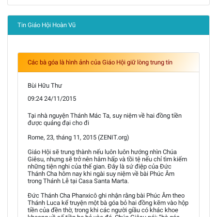
Tin Giáo Hội Hoàn Vũ
Các bà góa là hình ảnh của Giáo Hội giữ lòng trung tín
Bùi Hữu Thư
09:24 24/11/2015
Tại nhà nguyện Thánh Mác Ta, suy niệm về hai đồng tiền
được quảng đại cho đi
Rome, 23, tháng 11, 2015 (ZENIT.org)
Giáo Hội sẽ trung thành nếu luôn luôn hướng nhìn Chúa
Giêsu, nhưng sẽ trở nên hâm hấp và tồi tệ nếu chỉ tìm kiếm
những tiện nghi của thế gian. Đây là sứ điệp của Đức
Thánh Cha hôm nay khi ngài suy niệm về bài Phúc Âm
trong Thánh Lễ tại Casa Santa Marta.
Đức Thánh Cha Phanxicô ghi nhận rằng bài Phúc Âm theo
Thánh Luca kể truyện một bà góa bỏ hai đồng kẽm vào hộp
tiền của đền thờ, trong khi các người giầu có khác khoe