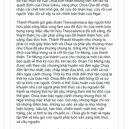
để các môn đệ của Chúa đón nhận những việc lớn lao và
quyết định của Chúa Giêsu, vâng phục Chúa Cha để chấp
nhận cái chết trên khổ giá, để cứu độ nhân loại, cứu rỗi con
người. Việc đó sẽ xẩy ra với chính bản thân của Ngài.
Thánh Phaolô gửi giáo đoàn Thessaloniaca dạy người Kitô
hữu phải sống Mùa vọng làm sao để đức tin của mình luôn
bừng sáng. Mặc dầu tín hữu Thessalonica đã sốt sắng, đã
thánh thiện, họ cần phải sống sao để thánh thiện hơn, sốt
sắng, đạo đức hơn. Thánh Phaolô khuyên nhủ chúng ta
phải có mối giây thân tình với Chúa và phải yêu thương nhau
như Chúa đã yêu thương chúng ta. Sống như thế là mục
đích của Mùa Vọng và là cốt lõi của Tin Mừng, của thánh
thiện. Tin Mừng của thánh Luca cho chúng ta một cái nhìn
bao quát về thời kỳ cứu độ, lớn lao đó. Đoạn Tin Mừng này
được viết theo văn chương khải huyền nói đến ngày Chúa
đến lần thứ nhất, việc chấp nhận đau khổ, cái chết và nói
đến ngày cánh chung. Thời kỳ thứ nhất đến thời tận cùng là
thời kỳ của Giáo Hội. Chúa đến để tiêu diệt bóng tối và sự
dữ ra khỏi con người. Chính vì thế, Giáo huấn của Giáo Hội
khuyên nhủ con người phải tỉnh thức và cầu nguyện để
tránh xa những thói hư tật xấu, những đam mê hư đốn của
thế gian. Chúa loan báo ngày cánh chung nhưng thực tế
Ngài không mặc khải lúc nào. Giờ nào, nhưng Ngài chỉ nói
tới những điềm báo, những sự việc sẽ xẩy ra như những
hiện tượng : bão lụt, hạn hán, chiến tranh, mặt trời, mặt
trăng, các vì tinh tú lay chuyển vv…Chúa giũ bí mật về ngày
tận thế và kêu gọi con người phải luôn sẵn sàng tỉnh thức
và cầu nguyện.