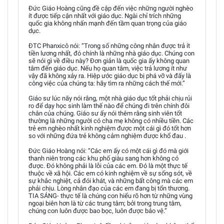
Đức Giáo Hoàng cũng đề cập đến việc những người nghèo
ít được tiếp cận nhất với giáo dục. Ngài chỉ trích những
quốc gia không nhấn mạnh đến tầm quan trọng của giáo
dục.
ĐTC Phanxicô nói: “Trong số những công nhân được trả ít
tiền lương nhất, đó chính là những nhà giáo dục. Chúng con
sẽ nói gì về điều này? Đơn giản là quốc gia ấy không quan
tâm đến giáo dục. Nếu họ quan tâm, việc trả lương ít như
vậy đã không xảy ra. Hiệp ước giáo dục bị phá vỡ và đấy là
công việc của chúng ta: hãy tìm ra những cách thế mới.”
Giáo sư lúc nãy nói rằng, một nhà giáo dục tốt phải chịu rủi
ro để dạy học sinh làm thế nào để chúng đi trên chính đôi
chân của chúng. Giáo sư ấy nói thêm rằng sinh viên tốt
thường là những người có cha mẹ không có nhiều tiền. Các
trẻ em nghèo nhất kinh nghiệm được một cái gì đó tốt hơn
so với những đứa trẻ không cảm nghiệm được khổ đau .
Đức Giáo Hoàng nói: “Các em ấy có một cái gì đó mà giới
thanh niên trong các khu phố giàu sang hơn không có
được. Đó không phải là lỗi của các em. Đó là một thực tế
thuộc về xã hội. Các em có kinh nghiệm về sự sống sót, về
sự khắc nghiệt, cả đói khát, và những bất công mà các em
phải chịu. Lòng nhân đạo của các em đang bị tổn thương.
TIA SÁNG- thực tế là chúng con hiểu rõ hơn từ những vùng
ngoại biên hơn là từ các trung tâm; bởi trong trung tâm,
chúng con luôn được bao bọc, luôn được bảo vệ.”