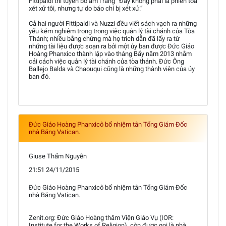
Fittipaldi thì tuyên bố ầm ĩ rằng “Đây không phải là phiên tòa
xét xử tôi, nhưng tự do báo chí bị xét xử.”
Cả hai người Fittipaldi và Nuzzi đều viết sách vạch ra những
yếu kém nghiêm trọng trong việc quản lý tài chánh của Tòa
Thánh; nhiều bằng chứng mà họ trích dẫn đã lấy ra từ
những tài liệu được soạn ra bởi một ủy ban được Đức Giáo
Hoàng Phanxico thành lập vào tháng Bẩy năm 2013 nhằm
cải cách việc quản lý tài chánh của tòa thánh. Đức Ông
Ballejo Balda và Chaouqui cũng là những thành viên của ủy
ban đó.
Đức Giáo Hoàng Phanxicô bổ nhiệm tân Tổng Giám Đốc
nhà Băng Vatican.
Giuse Thẩm Nguyễn
21:51 24/11/2015
Đức Giáo Hoàng Phanxicô bổ nhiệm tân Tổng Giám Đốc
nhà Băng Vatican.
Zenit.org: Đức Giáo Hoàng thăm Viện Giáo Vụ (IOR:
Institute for the Works of Religion), còn được gọi là nhà