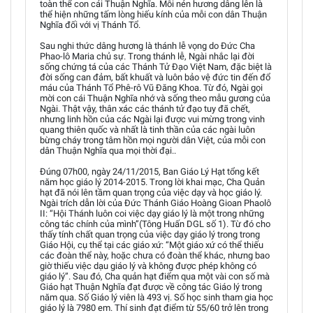
toàn thể con cái Thuận Nghĩa. Mỗi nén hương dâng lên là
thể hiện những tấm lòng hiếu kính của mỗi con dân Thuận
Nghĩa đối với vị Thánh Tổ.
Sau nghi thức dâng hương là thánh lễ vọng do Đức Cha
Phao-lô Maria chủ sự. Trong thánh lễ, Ngài nhắc lại đời
sống chứng tá của các Thánh Tử Đạo Việt Nam, đặc biệt là
đời sống can đảm, bất khuất và luôn bảo vệ đức tin đến đổ
máu của Thánh Tổ Phê-rô Vũ Đăng Khoa. Từ đó, Ngài gọi
mời con cái Thuận Nghĩa nhớ và sống theo mẫu gương của
Ngài. Thật vậy, thân xác các thánh tử đạo tuy đã chết,
nhưng linh hồn của các Ngài lại được vui mừng trong vinh
quang thiên quốc và nhất là tinh thần của các ngài luôn
bừng cháy trong tâm hồn mọi người dân Việt, của mỗi con
dân Thuận Nghĩa qua mọi thời đại..
Đúng 07h00, ngày 24/11/2015, Ban Giáo Lý Hạt tổng kết
năm học giáo lý 2014-2015. Trong lời khai mạc, Cha Quản
hạt đã nói lên tầm quan trọng của việc dạy và học giáo lý.
Ngài trích dẫn lời của Đức Thánh Giáo Hoàng Gioan Phaolô
II: “Hội Thánh luôn coi việc dạy giáo lý là một trong những
công tác chính của mình”(Tông Huấn DGL số 1). Từ đó cho
thấy tính chất quan trọng của việc dạy giáo lý trong trong
Giáo Hội, cụ thể tại các giáo xứ: “Một giáo xứ có thể thiếu
các đoàn thể này, hoặc chưa có đoàn thể khác, nhưng bao
giờ thiếu việc dạu giáo lý và không được phép không có
giáo lý”. Sau đó, Cha quản hạt điểm qua một vài con số mà
Giáo hạt Thuận Nghĩa đạt được về công tác Giáo lý trong
năm qua. Số Giáo lý viên là 493 vị. Số học sinh tham gia học
giáo lý là 7980 em. Thí sinh đạt điểm từ 55/60 trở lên trong