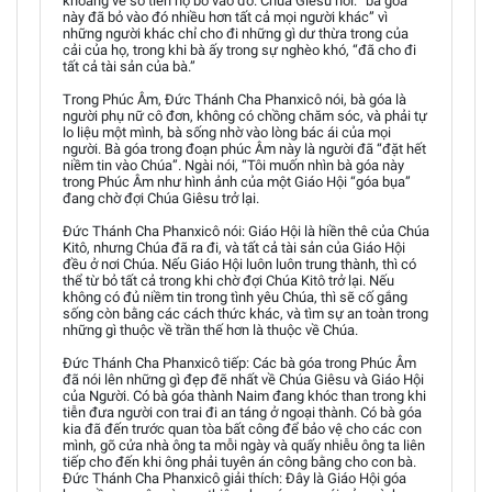
khoang về số tiền họ bỏ vào đó. Chúa Giêsu nói: “bà góa
này đã bỏ vào đó nhiều hơn tất cả mọi người khác” vì
những người khác chỉ cho đi những gì dư thừa trong của
cải của họ, trong khi bà ấy trong sự nghèo khó, “đã cho đi
tất cả tài sản của bà.”
Trong Phúc Âm, Đức Thánh Cha Phanxicô nói, bà góa là
người phụ nữ cô đơn, không có chồng chăm sóc, và phải tự
lo liệu một mình, bà sống nhờ vào lòng bác ái của mọi
người. Bà góa trong đoạn phúc Âm này là người đã “đặt hết
niềm tin vào Chúa”. Ngài nói, “Tôi muốn nhìn bà góa này
trong Phúc Âm như hình ảnh của một Giáo Hội “góa bụa”
đang chờ đợi Chúa Giêsu trở lại.
Đức Thánh Cha Phanxicô nói: Giáo Hội là hiền thê của Chúa
Kitô, nhưng Chúa đã ra đi, và tất cả tài sản của Giáo Hội
đều ở nơi Chúa. Nếu Giáo Hội luôn luôn trung thành, thì có
thể từ bỏ tất cả trong khi chờ đợi Chúa Kitô trở lại. Nếu
không có đủ niềm tin trong tình yêu Chúa, thì sẽ cố gắng
sống còn bằng các cách thức khác, và tìm sự an toàn trong
những gì thuộc về trần thế hơn là thuộc về Chúa.
Đức Thánh Cha Phanxicô tiếp: Các bà góa trong Phúc Âm
đã nói lên những gì đẹp đẽ nhất về Chúa Giêsu và Giáo Hội
của Người. Có bà góa thành Naim đang khóc than trong khi
tiễn đưa người con trai đi an táng ở ngoại thành. Có bà góa
kia đã đến trước quan tòa bất công để bảo vệ cho các con
mình, gõ cửa nhà ông ta mỗi ngày và quấy nhiễu ông ta liên
tiếp cho đến khi ông phải tuyên án công bằng cho con bà.
Đức Thánh Cha Phanxicô giải thích: Đây là Giáo Hội góa