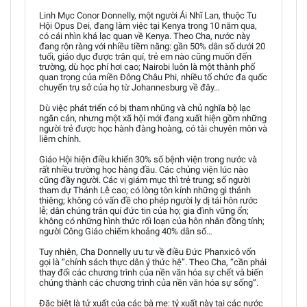
Linh Mục Conor Donnelly, một người Ái Nhĩ Lan, thuộc Tu
Hội Opus Dei, đang làm việc tại Kenya trong 10 năm qua,
có cái nhìn khá lạc quan về Kenya. Theo Cha, nước này
đang rộn ràng với nhiều tiềm năng: gần 50% dân số dưới 20
tuổi, giáo dục được trân quí, trẻ em nào cũng muốn đến
trường, dù học phí hơi cao; Nairobi luôn là một thành phố
quan trọng của miền Đông Châu Phi, nhiều tổ chức đa quốc
chuyển trụ sở của họ từ Johannesburg về đây…
Dù việc phát triển có bị tham nhũng và chủ nghĩa bộ lạc
ngăn cản, nhưng một xã hội mới đang xuất hiện gồm những
người trẻ được học hành đàng hoàng, có tài chuyên môn và
liêm chính.
Giáo Hội hiện điều khiển 30% số bệnh viện trong nước và
rất nhiều trường học hàng đầu. Các chủng viện lúc nào
cũng đầy người. Các vị giám mục thì trẻ trung; số người
tham dự Thánh Lễ cao; có lòng tôn kính những gì thánh
thiêng; không có vấn đề cho phép người ly dị tái hôn rước
lễ; dân chúng trân quí đức tin của họ; gia đình vững ổn;
không có những hình thức rối loạn của hôn nhân đồng tính;
người Công Giáo chiếm khoảng 40% dân số…
Tuy nhiên, Cha Donnelly ưu tư về điều Đức Phanxicô vốn
gọi là “chính sách thực dân ý thức hệ”. Theo Cha, “cần phải
thay đổi các chương trình của nền văn hóa sự chết và biến
chúng thành các chương trình của nền văn hóa sự sống”.
Đặc biệt là tử xuất của các bà mẹ: tỷ xuất này tại các nước