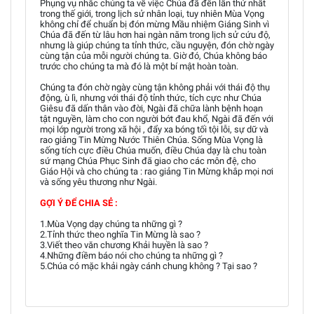
Phụng vụ nhắc chúng ta về việc Chúa đã đến lần thứ nhất
trong thế giới, trong lịch sử nhân loại, tuy nhiên Mùa Vọng
không chỉ để chuẩn bị đón mừng Mầu nhiệm Giáng Sinh vì
Chúa đã đến từ lâu hơn hai ngàn năm trong lịch sử cứu độ,
nhưng là giúp chúng ta tỉnh thức, cầu nguyện, đón chờ ngày
cùng tận của mỗi người chúng ta. Giờ đó, Chúa không báo
trước cho chúng ta mà đó là một bí mật hoàn toàn.
Chúng ta đón chờ ngày cùng tận không phải với thái độ thụ
động, ù lì, nhưng với thái độ tỉnh thức, tích cực như Chúa
Giêsu đã dấn thân vào đời, Ngài đã chữa lành bệnh hoạn
tật nguyền, làm cho con người bớt đau khổ, Ngài đã đến với
mọi lớp người trong xã hội , đẩy xa bóng tối tội lỗi, sự dữ và
rao giảng Tin Mừng Nước Thiên Chúa. Sống Mùa Vọng là
sống tích cực điều Chúa muốn, điều Chúa dạy là chu toàn
sứ mạng Chúa Phục Sinh đã giao cho các môn đệ, cho
Giáo Hội và cho chúng ta : rao giảng Tin Mừng khắp mọi nơi
và sống yêu thương như Ngài.
GỢI Ý ĐỂ CHIA SẺ :
1.Mùa Vọng dạy chúng ta những gì ?
2.Tỉnh thức theo nghĩa Tin Mừng là sao ?
3.Viết theo văn chương Khải huyền là sao ?
4.Những điềm báo nói cho chúng ta những gì ?
5.Chúa có mặc khải ngày cánh chung không ? Tại sao ?