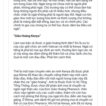
đồng tính, vấn đề tính dục và hôn nhân, vấn đề lạm dụng trẻ
em trong Giáo Hội. Ngài từng nói Chúa mới là người phê
phán, không phải ngài. Chủ trương này có thể chưa làm hài
lòng những người đòi phải cải tổ nhiều hơn, nhưng điều
chắc chắn là ngài không phải là người dạy đời. Ngài coi tôn
giáo như một lực lượng hòa bình và thịnh vượng chứ không
phải là máng dẫn bất đồng, bạo lực và vô chính phủ. Các
chính trị gia của chúng ta có thể học được dăm ba điều nơi
ngài”.
“Giáo Hoàng Kenya”
Làm sao bảo vệ được vị giáo hoàng bình dân? Đó là ưu tư
của các giới chức an ninh Vatican và nhất là Kenya. Ngài có
tiếng là phá bỏ mọi qui định an ninh, thường làm ngơ các vệ
sĩ mà xông vào đám đông để thăm hỏi và chúc lành cho họ.
Quả là một cơn đau đầu. Phải tìm cách thôi.
Thế là một toán chuyên viên an ninh Kenya đã được phái
qua Rôma để thao tác chuyến viếng thăm này một cách
thấu đáo, thấu đáo đến nỗi một người trong toán này đã
nhận thủ vai “giáo hoàng”. Anh ta thuộc Đơn Vị Hộ Tống
Tổng Thống, được chọn để phản ảnh mọi di chuyển và
ngôn ngữ thân xác của Đức Giáo Hoàng Phanxicô. Viên
chức này nghiên cứu các cuốn video, thậm chí còn học
cách mô phỏng thế đứng của ngài khi đọc diễn văn hay bài
giảng. Ở Rôma, anh dành thì giờ mô phỏng mọi di chuyển có
thể có của Đức Phanxicô. Khi trở lại Kenya, anh đã sử dụng