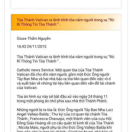
Tòa Thánh Vatican ra lệnh trình tòa năm người trong vụ “Rò
Rỉ Thông Tin Tòa Thánh ”.
Giuse Thẩm Nguyễn
16:43 24/11/2015
Tòa Thánh Vatican ra lệnh trình tòa năm người trong vụ “Rò
Rỉ Thông Tin Tòa Thánh ”.
Catholic news Service: Một quan tòa của Tòa Thánh
Vatican đã cho đòi năm người, gồm một Đức Ông người
Tây Ban Nha và hai nhà báo ra tòa liên quan đến việc rò rỉ
và xuất bản về những tài liệu liên quan đến vấn đề tài chánh
của Vatican.
Tòa án hình sự này sẽ bắt đầu xử vào ngày 24 tháng 11
trong một phòng án nhỏ phía sau nhà thờ Thánh Phêrô.
Những người bị ra tòa là: Đức Ông người Tây Ban Nha Luci
Angel Vallejo Balda ; Thư ký của cơ quan tài chánh Tòa
Thánh ; Francesca Chaouqui, một thành viên của cựu Hội
Đồng Giáo Hoàng về cơ cấu quản trị kinh tế của Tòa Thánh
; Nicola Maio, người phụ tá cho Đức Ông Vallejo Balda khi
làm việc cho ủy ban tài chánh ; Gianluigi Nuzzi, nhà báo và