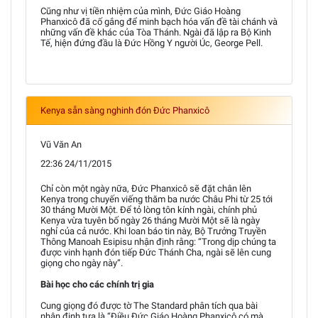
Cũng như vị tiền nhiệm của mình, Đức Giáo Hoàng
Phanxicô đã cố gắng để minh bạch hóa vấn đề tài chánh và
những vấn đề khác của Tòa Thánh. Ngài đã lập ra Bộ Kinh
Tế, hiện đứng đầu là Đức Hồng Y người Úc, George Pell.
Kenya sẵn sàng nghinh đón Đức Phanxicô
Vũ Văn An
22:36 24/11/2015
Chỉ còn một ngày nữa, Đức Phanxicô sẽ đặt chân lên
Kenya trong chuyến viếng thăm ba nước Châu Phi từ 25 tới
30 tháng Mười Một. Để tỏ lòng tôn kính ngài, chính phủ
Kenya vừa tuyên bố ngày 26 tháng Mười Một sẽ là ngày
nghỉ của cả nước. Khi loan báo tin này, Bộ Trưởng Truyền
Thông Manoah Esipisu nhận định rằng: “Trong dịp chúng ta
được vinh hạnh đón tiếp Đức Thánh Cha, ngài sẽ lên cung
giọng cho ngày này”.
Bài học cho các chính trị gia
Cung giọng đó được tờ The Standard phân tích qua bài
nhận định tựa là “Điều Đức Giáo Hoàng Phanxicô có mà