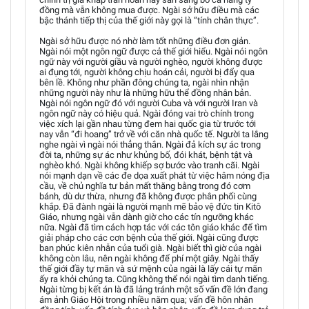
đồng mà vẫn không mua được. Ngài sở hữu điều mà các
bậc thánh tiếp thị của thế giới này gọi là “tính chân thực”.
Ngài sở hữu được nó nhờ làm tốt những điều đơn giản.
Ngài nói một ngôn ngữ được cả thế giới hiểu. Ngài nói ngôn
ngữ này với người giầu và người nghèo, người không được
ai đụng tới, người không chịu hoán cải, người bị đẩy qua
bên lề. Không như phần đông chúng ta, ngài nhìn nhận
những người này như là những hữu thể đồng nhân bản.
Ngài nói ngôn ngữ đó với người Cuba và với người Iran và
ngôn ngữ này có hiệu quả. Ngài đóng vai trò chính trong
việc xích lại gần nhau từng đem hai quốc gia từ trước tới
nay vẫn “đi hoang” trở về với căn nhà quốc tế. Người ta lắng
nghe ngài vì ngài nói thẳng thắn. Ngài đả kích sự ác trong
đời ta, những sự ác như khủng bố, đói khát, bệnh tật và
nghèo khó. Ngài không khiếp sợ bước vào tranh cãi. Ngài
nói mạnh dạn về các đe dọa xuất phát từ việc hâm nóng địa
cầu, về chủ nghĩa tư bản mất thăng bằng trong đó cơm
bánh, dù dư thừa, nhưng đã không được phân phối cùng
khắp. Đã đành ngài là người mạnh mẽ bảo vệ đức tin Kitô
Giáo, nhưng ngài vẫn dành giờ cho các tín ngưỡng khác
nữa. Ngài đã tìm cách hợp tác với các tôn giáo khác để tìm
giải pháp cho các cơn bệnh của thế giới. Ngài cũng được
ban phúc kiên nhẫn của tuổi già. Ngài biết thì giờ của ngài
không còn lâu, nên ngài không để phí một giây. Ngài thấy
thế giới đầy tự mãn và sứ mệnh của ngài là lấy cái tự mãn
ấy ra khỏi chúng ta. Cũng không thể nói ngài tìm danh tiếng.
Ngài từng bị kết án là đã lảng tránh một số vấn đề lớn đang
ám ảnh Giáo Hội trong nhiều năm qua; vấn đề hôn nhân