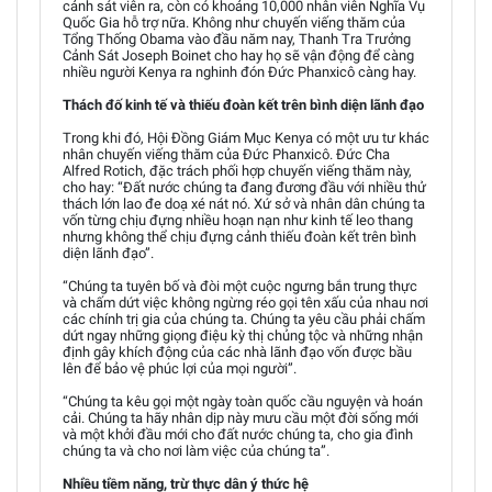
cảnh sát viên ra, còn có khoảng 10,000 nhân viên Nghĩa Vụ
Quốc Gia hỗ trợ nữa. Không như chuyến viếng thăm của
Tổng Thống Obama vào đầu năm nay, Thanh Tra Trưởng
Cảnh Sát Joseph Boinet cho hay họ sẽ vận động để càng
nhiều người Kenya ra nghinh đón Đức Phanxicô càng hay.
Thách đố kinh tế và thiếu đoàn kết trên bình diện lãnh đạo
Trong khi đó, Hội Đồng Giám Mục Kenya có một ưu tư khác
nhân chuyến viếng thăm của Đức Phanxicô. Đức Cha
Alfred Rotich, đặc trách phối hợp chuyến viếng thăm này,
cho hay: “Đất nước chúng ta đang đương đầu với nhiều thử
thách lớn lao đe doạ xé nát nó. Xứ sở và nhân dân chúng ta
vốn từng chịu đựng nhiều hoạn nạn như kinh tế leo thang
nhưng không thể chịu đựng cảnh thiếu đoàn kết trên bình
diện lãnh đạo”.
“Chúng ta tuyên bố và đòi một cuộc ngưng bắn trung thực
và chấm dứt việc không ngừng réo gọi tên xấu của nhau nơi
các chính trị gia của chúng ta. Chúng ta yêu cầu phải chấm
dứt ngay những giọng điệu kỳ thị chủng tộc và những nhận
định gây khích động của các nhà lãnh đạo vốn được bầu
lên để bảo vệ phúc lợi của mọi người”.
“Chúng ta kêu gọi một ngày toàn quốc cầu nguyện và hoán
cải. Chúng ta hãy nhân dịp này mưu cầu một đời sống mới
và một khởi đầu mới cho đất nước chúng ta, cho gia đình
chúng ta và cho nơi làm việc của chúng ta”.
Nhiều tiềm năng, trừ thực dân ý thức hệ