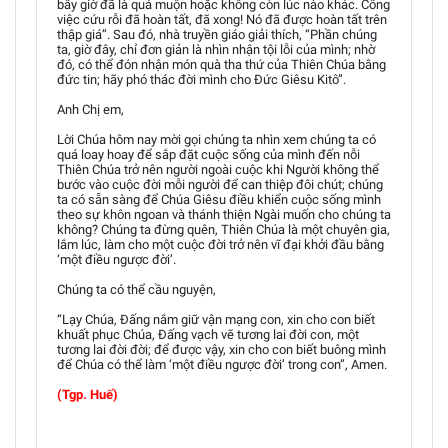
bây giờ đã là quá muộn hoặc không còn lúc nào khác. Công
việc cứu rỗi đã hoàn tất, đã xong! Nó đã được hoàn tất trên
thập giá”. Sau đó, nhà truyền giáo giải thích, “Phần chúng
ta, giờ đây, chỉ đơn giản là nhìn nhận tội lỗi của mình; nhờ
đó, có thể đón nhận món quà tha thứ của Thiên Chúa bằng
đức tin; hãy phó thác đời mình cho Đức Giêsu Kitô”.
Anh Chị em,
Lời Chúa hôm nay mời gọi chúng ta nhìn xem chúng ta có
quá loay hoay để sắp đặt cuộc sống của mình đến nỗi
Thiên Chúa trở nên người ngoài cuộc khi Người không thể
bước vào cuộc đời mỗi người để can thiệp đôi chút; chúng
ta có sẵn sàng để Chúa Giêsu điều khiển cuộc sống mình
theo sự khôn ngoan và thánh thiện Ngài muốn cho chúng ta
không? Chúng ta đừng quên, Thiên Chúa là một chuyên gia,
lắm lúc, làm cho một cuộc đời trở nên vĩ đại khởi đầu bằng
‘một điều ngược đời’.
Chúng ta có thể cầu nguyện,
“Lạy Chúa, Đấng nắm giữ vận mạng con, xin cho con biết
khuất phục Chúa, Đấng vạch vẽ tương lai đời con, một
tương lai đời đời; để được vậy, xin cho con biết buông mình
để Chúa có thể làm ‘một điều ngược đời’ trong con”, Amen.
(Tgp. Huế)