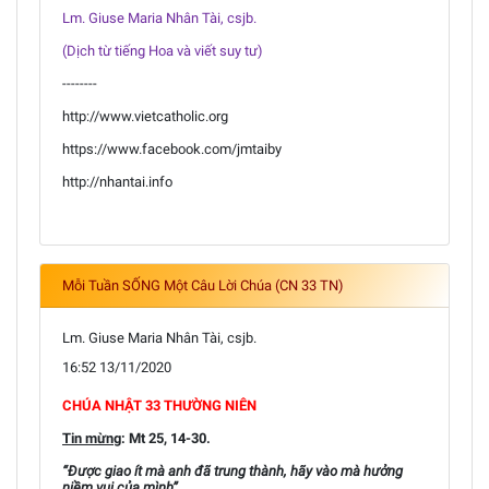
Lm. Giuse Maria Nhân Tài, csjb.
(Dịch từ tiếng Hoa và viết suy tư)
--------
http://www.vietcatholic.org
https://www.facebook.com/jmtaiby
http://nhantai.info
Mỗi Tuần SỐNG Một Câu Lời Chúa (CN 33 TN)
Lm. Giuse Maria Nhân Tài, csjb.
16:52 13/11/2020
CHÚA NHẬT 33 THƯỜNG NIÊN
Tin mừng
: Mt 25, 14-30.
“Được giao ít mà anh đã trung thành, hãy vào mà hưởng
niềm vui của mình”.