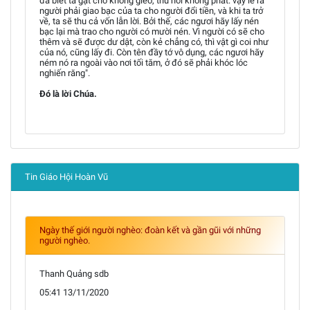
đã biết ta gặt chỗ không gieo, thu nơi không phát: vậy lẽ ra
người phải giao bạc của ta cho người đổi tiền, và khi ta trở
về, ta sẽ thu cả vốn lẫn lời. Bởi thế, các ngươi hãy lấy nén
bạc lại mà trao cho người có mười nén. Vì người có sẽ cho
thêm và sẽ được dư dật, còn kẻ chẳng có, thì vật gì coi như
của nó, cũng lấy đi. Còn tên đầy tớ vô dụng, các ngươi hãy
ném nó ra ngoài vào nơi tối tăm, ở đó sẽ phải khóc lóc
nghiến răng".
Ðó là lời Chúa.
Tin Giáo Hội Hoàn Vũ
Ngày thế giới người nghèo: đoàn kết và gần gũi với những
người nghèo.
Thanh Quảng sdb
05:41 13/11/2020