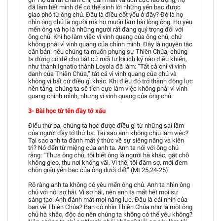
đã làm hết mình để có thể sinh lời những yến bạc được
giao phó từ ông chủ. Đâu là điều cốt yếu ở đây? Đó là họ
nhìn ông chủ là người mà họ muốn làm hài lòng ông. Họ yêu
mến ông và họ là những người rất đáng quý trọng đối với
ông chủ. Khi họ làm việc vì vinh quang của ông chủ, chứ
không phải vì vinh quang của chính mình. Đây là nguyên tắc
căn bản: nếu chúng ta muốn phụng sự Thiên Chúa, chúng
ta đừng có để cho bất cứ mối tư lợi ích kỷ nào điều khiển,
như thánh Ignatio thành Loyola đã làm: “Tất cả chỉ vì vinh
danh của Thiên Chúa,” tất cả vì vinh quang của chủ và
không vì bất cứ điều gì khác. Khi điều đó trở thành động lực
nền tảng, chúng ta sẽ tích cực làm việc không phải vì vinh
quang chính mình, nhưng vì vinh quang của ông chủ.
3- Bài học từ tên đầy tớ xấu
Điểu thứ ba, chúng ta học được điều gì từ những sai lầm
của người đầy tớ thứ ba. Tại sao anh không chịu làm việc?
Tại sao anh ta đánh mất ý thức về sự siêng năng và kiên
trì? Nó đến từ miệng của anh ta. Anh ta nói với ông chủ
rằng: “Thưa ông chủ, tôi biết ông là người hà khắc, gặt chỗ
không gieo, thu nơi không vãi. Vì thế, tôi đâm sợ, mới đem
chôn giấu yến bạc của ông dưới đất” (Mt 25,24-25).
Rõ ràng anh ta không có yêu mến ông chủ. Anh ta nhìn ông
chủ với nỗi sợ hãi. Vì sợ hãi, nên anh ta mất hết mọi sự
sáng tạo. Anh đánh mất mọi năng lực. Đâu là cái nhìn của
bạn về Thiên Chúa? Bạn có nhìn Thiên Chúa như là một ông
chủ hà khắc, độc ác nên chúng ta không có thể yêu không?