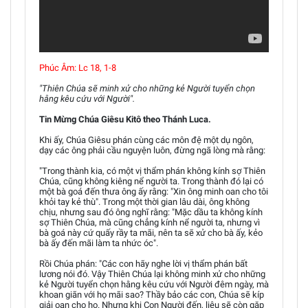
Phúc Âm: Lc 18, 1-8
"Thiên Chúa sẽ minh xử cho những kẻ Người tuyển chọn
hằng kêu cứu với Người".
Tin Mừng Chúa Giêsu Kitô theo Thánh Luca.
Khi ấy, Chúa Giêsu phán cùng các môn đệ một dụ ngôn,
dạy các ông phải cầu nguyện luôn, đừng ngã lòng mà rằng:
"Trong thành kia, có một vị thẩm phán không kính sợ Thiên
Chúa, cũng không kiêng nể người ta. Trong thành đó lại có
một bà goá đến thưa ông ấy rằng: "Xin ông minh oan cho tôi
khỏi tay kẻ thù". Trong một thời gian lâu dài, ông không
chịu, nhưng sau đó ông nghĩ rằng: "Mặc dầu ta không kính
sợ Thiên Chúa, mà cũng chẳng kính nể người ta, nhưng vì
bà goá này cứ quấy rầy ta mãi, nên ta sẽ xử cho bà ấy, kẻo
bà ấy đến mãi làm ta nhức óc".
Rồi Chúa phán: "Các con hãy nghe lời vị thẩm phán bất
lương nói đó. Vậy Thiên Chúa lại không minh xử cho những
kẻ Người tuyển chọn hằng kêu cứu với Người đêm ngày, mà
khoan giãn với họ mãi sao? Thầy bảo các con, Chúa sẽ kíp
giải oan cho họ. Nhưng khi Con Người đến, liệu sẽ còn gặp