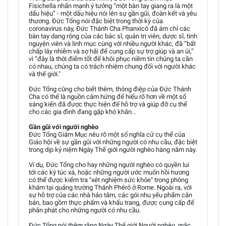
Fisichella nhấn mạnh ý tưởng “một bàn tay giang ra là một
dấu hiệu” - một dấu hiệu nói lên sự gần gũi, đoàn kết và yêu
thương. Đức Tổng nói đặc biệt trong thời kỳ của
coronavirus này, Đức Thánh Cha Phanxicô đã ám chỉ các
bàn tay dang rộng của các bác sĩ, quản trị viên, dược sĩ, tình
nguyện viên và linh mục cùng với nhiều người khác, đã “bất
chấp lây nhiễm và sợ hãi để cung cấp sự trợ giúp và an ủi,”
vì “đây là thời điểm tốt để khôi phục niềm tin chúng ta cần
có nhau, chúng ta có trách nhiệm chung đối với người khác
và thế giới."
Đức Tổng cũng cho biết thêm, thông điệp của Đức Thánh
Cha có thể là nguồn cảm hứng để hiểu rõ hơn về một số
sáng kiến đã được thực hiện để hỗ trợ và giúp đỡ cụ thể
cho các gia đình đang gặp khó khăn...
Gần gũi với người nghèo
Đức Tổng Giám Mục nêu rõ một số nghĩa cử cụ thể của
Giáo hội về sự gần gũi với những người có nhu cầu, đặc biệt
trong dịp kỷ niệm Ngày Thế giới người nghèo hàng năm này.
Ví dụ, Đức Tổng cho hay những người nghèo có quyền lui
tới các ký túc xá, hoặc những người ước muốn hồi hương
có thể được kiểm tra "xét nghiệm sức khỏe" trong phòng
khám tại quảng trường Thánh Phêrô ở Rome. Ngoài ra, với
sự hỗ trợ của các nhà hảo tâm, các gói nhu yếu phẩm căn
bản, bao gồm thực phẩm và khẩu trang, được cung cấp để
phân phát cho những người có nhu cầu.
Đức Tổng nói thêm rằng Ngày Thế giới Người nghèo, mặc