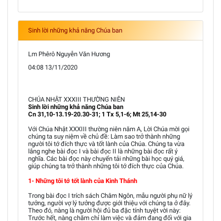
Sinh lời những khả năng Chúa ban
Lm Phêrô Nguyễn Văn Hương
04:08 13/11/2020
CHÚA NHẬT XXXIII THƯỜNG NIÊN
Sinh lời những khả năng Chúa ban
Cn 31,10-13.19-20.30-31; 1 Tx 5,1-6; Mt 25,14-30
Với Chúa Nhật XXXIII thường niên năm A, Lời Chúa mời gọi
chúng ta suy niệm về chủ đề: Làm sao trở thành những
người tôi tớ đích thực và tốt lành của Chúa. Chúng ta vừa
lắng nghe bài đọc I và bài đọc II là những bài đọc rất ý
nghĩa. Các bài đọc này chuyển tải những bài học quý giá,
giúp chúng ta trở thành những tôi tớ đích thực của Chúa.
1- Những tôi tớ tốt lành của Kinh Thánh
Trong bài đọc I trích sách Châm Ngôn, mẫu người phụ nữ lý
tưởng, người vợ lý tưởng được giới thiệu với chúng ta ở đây.
Theo đó, nàng là người hội đủ ba đặc tính tuyệt vời này:
Trước hết, nàng chăm chỉ làm việc và đảm đang đối với gia