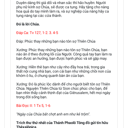
Duyên dáng thì giả dối và nhan sắc thì hão huyền: Người
phụ nữ kính sợ Chúa, sẽ được ca tụng. Hãy tặng cho nàng
hoa quả do tay mình làm ra, và sự nghiệp của nàng hãy ca
tụng nàng tại các cửa thành.
Ðó là lời Chúa.
Ðáp Ca: Tv 127, 1-2. 3. 4-5
Ðáp: Phúc thay những bạn nào tôn sợ Thiên Chúa
Xướng: Phúc thay những bạn nào tôn sợ Thiên Chúa, bạn
nào ăn ở theo đường lối của Người. Công quả tay bạn làm ra
bạn được an hưởng, bạn được hạnh phúc và sẽ gặp may.
Xướng: Hiền thê bạn như cây nho đầy hoa trái, trong gia
thất nội cung nhà bạn, con cái bạn như những chồi non của
khóm ô liu, ở chung quanh bàn ăn của bạn.
Xướng: Ðó là phúc lộc dành để cho người biết tôn sợ Thiên
Chúa. Nguyện Thiên Chúa từ Sion chúc phúc cho bạn, để
bạn nhìn thấy cảnh thịnh đạt của Giêrusalem, hết mọi ngày
trong đời sống bạn.
Bài Ðọc II: 1 Tx 5, 1-6
"Ngày của Chúa bắt chợt anh em như kẻ trộm".
Trích thư thứ nhất của Thánh Phaolô Tông đồ gửi tín hữu
Thêxalônica.