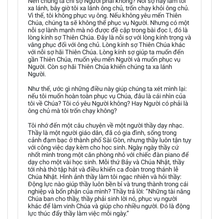
Nên chúng ta chỉ sợ Người phải không? Nỗi sợ này làm tôi
xa lánh, bây giờ tôi xa lánh ông chủ, trốn chạy khỏi ông chủ.
Vì thế, tôi không phục vụ ông. Nếu không yêu mến Thiên
Chúa, chúng ta sẽ không thể phục vụ Người. Nhưng có một
nỗi sợ lành mạnh mà nó được đề cập trong bài đọc I, đó là
lòng kính sợ Thiên Chúa. Đây là nỗi sợ với lòng kính trọng và
vâng phục đối với ông chủ. Lòng kính sợ Thiên Chúa khác
với nỗi sợ hãi Thiên Chúa. Lòng kính sợ giúp ta muốn đến
gần Thiên Chúa, muốn yêu mến Người và muốn phục vụ
Người. Còn sợ hãi Thiên Chúa khiến chúng ta xa lánh
Người.
Như thế, ước gì những điều này giúp chúng ta xét mình lại:
nếu tôi muốn hoàn toàn phục vụ Chúa, đâu là cái nhìn của
tôi về Chúa? Tôi có yêu Người không? Hay Người có phải là
ông chủ mà tôi trốn chạy không?
Tôi nhớ đến một câu chuyện về một người thầy dạy nhạc.
Thầy là một người giáo dân, đã có gia đình, sống trong
cảnh đạm bạc ở thành phố Sài Gòn, nhưng thầy luôn tận tụy
với công việc dạy kèm cho học sinh. Ngày ngày thầy cứ
nhốt mình trong một căn phòng nhỏ với chiếc đàn piano để
dạy cho một vài học sinh. Mỗi thứ Bảy và Chúa Nhật, thầy
tới nhà thờ tập hát và điều khiển ca đoàn trong thánh lễ
Chúa Nhật. Hình ảnh thầy làm tôi ngạc nhiên và hỏi thầy:
Động lực nào giúp thầy luôn bền bỉ và trung thành trong cái
nghiệp và bổn phận của mình? Thầy trả lời: “Những tài năng
Chúa ban cho thầy, thầy phải sinh lời nó, phục vụ người
khác để làm vinh Chúa và giúp cho nhiều người. Đó là động
lực thúc đẩy thầy làm việc mỗi ngày.”