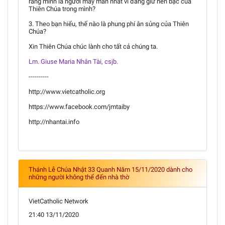
rằng mình là người may mắn nhất vì đang giữ nén bạc của
Thiên Chúa trong mình?
3. Theo bạn hiểu, thế nào là phung phí ân sủng của Thiên
Chúa?
Xin Thiên Chúa chúc lành cho tất cả chúng ta.
Lm. Giuse Maria Nhân Tài, csjb.
----------
http://www.vietcatholic.org
https://www.facebook.com/jmtaiby
http://nhantai.info
Thánh Lễ Chúa Nhật 33 Quanh Năm 15/11/2020 dành cho
những người không thể đến nhà thờ
VietCatholic Network
21:40 13/11/2020