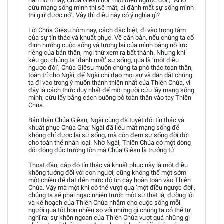
hạn hôm nay, Chúa Giêsu nói ‘một điều ngược đời’, “Ai lo
cứu mạng sống mình thì sẽ mất, ai đành mất sự sống mình
thì giữ được nó”. Vậy thì điều này có ý nghĩa gì?
Lời Chúa Giêsu hôm nay, cách đặc biệt, đi vào trọng tâm
của sự tín thác và khuất phục. Về căn bản, nếu chúng ta cố
định hướng cuộc sống và tương lai của mình bằng nỗ lực
riêng của bản thân, mọi thứ xem ra bất thành. Nhưng khi
kêu gọi chúng ta ‘đánh mất’ sự sống, quả là ‘một điều
ngược đời’, Chúa Giêsu muốn chúng ta phó thác toàn thân,
toàn trí cho Ngài; để Ngài chỉ đạo mọi sự và dẫn dắt chúng
ta đi vào trong ý muốn thánh thiện nhất của Thiên Chúa, vì
đây là cách thức duy nhất để mỗi người cứu lấy mạng sống
mình, cứu lấy bằng cách buông bỏ toàn thân vào tay Thiên
Chúa.
Bản thân Chúa Giêsu, Ngài cũng đã tuyệt đối tín thác và
khuất phục Chúa Cha; Ngài đã liều mất mạng sống để
không chỉ được lại sự sống, mà còn đem sự sống đời đời
cho toàn thể nhân loại. Nhờ Ngài, Thiên Chúa có một dòng
dõi đông đúc trường tồn mà Chúa Giêsu là trưởng tử.
Thoạt đầu, cấp độ tín thác và khuất phục này là một điều
không tưởng đối với con người; cũng không thể một sớm
một chiều để đạt đến mức độ tin cậy hoàn toàn vào Thiên
Chúa. Vậy mà một khi có thể vượt qua ‘một điều ngược đời’,
chúng ta sẽ phải ngạc nhiên trước một sự thật là, đường lối
và kế hoạch của Thiên Chúa nhắm cho cuộc sống mỗi
người quả tốt hơn nhiều so với những gì chúng ta có thể tự
nghĩ ra; sự khôn ngoan của Thiên Chúa vượt quá những gì