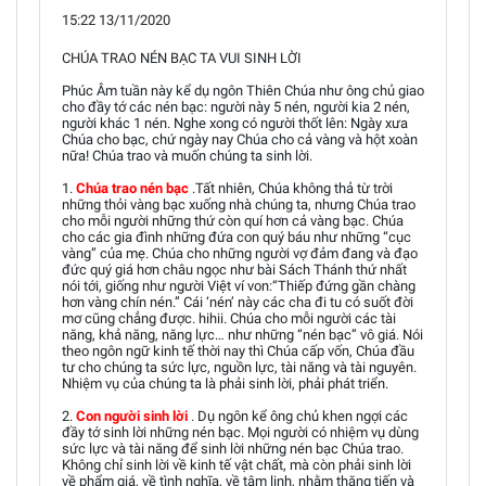
15:22 13/11/2020
CHÚA TRAO NÉN BẠC TA VUI SINH LỜI
Phúc Âm tuần này kể dụ ngôn Thiên Chúa như ông chủ giao
cho đầy tớ các nén bạc: người này 5 nén, người kia 2 nén,
người khác 1 nén. Nghe xong có người thốt lên: Ngày xưa
Chúa cho bạc, chứ ngày nay Chúa cho cả vàng và hột xoàn
nữa! Chúa trao và muốn chúng ta sinh lời.
1.
Chúa trao nén bạc
.Tất nhiên, Chúa không thả từ trời
những thỏi vàng bạc xuống nhà chúng ta, nhưng Chúa trao
cho mỗi người những thứ còn quí hơn cả vàng bạc. Chúa
cho các gia đình những đứa con quý báu như những “cục
vàng” của mẹ. Chúa cho những người vợ đảm đang và đạo
đức quý giá hơn châu ngọc như bài Sách Thánh thứ nhất
nói tới, giống như người Việt ví von:“Thiếp đứng gần chàng
hơn vàng chín nén.” Cái ‘nén’ này các cha đi tu có suốt đời
mơ cũng chẳng được. hihii. Chúa cho mỗi người các tài
năng, khả năng, năng lực… như những “nén bạc” vô giá. Nói
theo ngôn ngữ kinh tế thời nay thì Chúa cấp vốn, Chúa đầu
tư cho chúng ta sức lực, nguồn lực, tài năng và tài nguyên.
Nhiệm vụ của chúng ta là phải sinh lời, phải phát triển.
2.
Con người sinh lời
. Dụ ngôn kể ông chủ khen ngợi các
đầy tớ sinh lời những nén bạc. Mọi người có nhiệm vụ dùng
sức lực và tài năng để sinh lời những nén bạc Chúa trao.
Không chỉ sinh lời về kinh tế vật chất, mà còn phải sinh lời
về phẩm giá, về tình nghĩa, về tâm linh, nhằm thăng tiến và