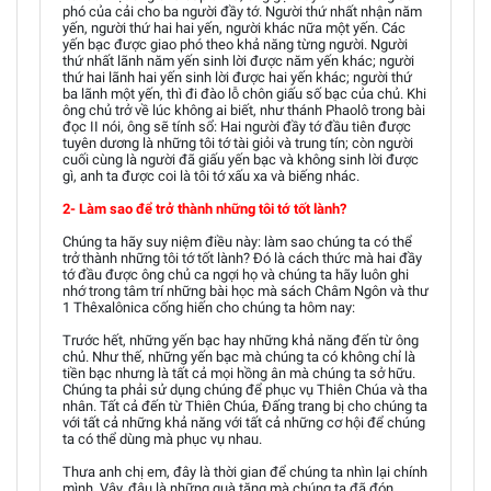
phó của cải cho ba người đầy tớ. Người thứ nhất nhận năm
yến, người thứ hai hai yến, người khác nữa một yến. Các
yến bạc được giao phó theo khả năng từng người. Người
thứ nhất lãnh năm yến sinh lời được năm yến khác; người
thứ hai lãnh hai yến sinh lời được hai yến khác; người thứ
ba lãnh một yến, thì đi đào lỗ chôn giấu số bạc của chủ. Khi
ông chủ trở về lúc không ai biết, như thánh Phaolô trong bài
đọc II nói, ông sẽ tính sổ: Hai người đầy tớ đầu tiên được
tuyên dương là những tôi tớ tài giỏi và trung tín; còn người
cuối cùng là người đã giấu yến bạc và không sinh lời được
gì, anh ta được coi là tôi tớ xấu xa và biếng nhác.
2- Làm sao để trở thành những tôi tớ tốt lành?
Chúng ta hãy suy niệm điều này: làm sao chúng ta có thể
trở thành những tôi tớ tốt lành? Đó là cách thức mà hai đầy
tớ đầu được ông chủ ca ngợi họ và chúng ta hãy luôn ghi
nhớ trong tâm trí những bài học mà sách Châm Ngôn và thư
1 Thêxalônica cống hiến cho chúng ta hôm nay:
Trước hết, những yến bạc hay những khả năng đến từ ông
chủ. Như thế, những yến bạc mà chúng ta có không chỉ là
tiền bạc nhưng là tất cả mọi hồng ân mà chúng ta sở hữu.
Chúng ta phải sử dụng chúng để phục vụ Thiên Chúa và tha
nhân. Tất cả đến từ Thiên Chúa, Đấng trang bị cho chúng ta
với tất cả những khả năng với tất cả những cơ hội để chúng
ta có thể dùng mà phục vụ nhau.
Thưa anh chị em, đây là thời gian để chúng ta nhìn lại chính
mình. Vậy, đâu là những quà tặng mà chúng ta đã đón