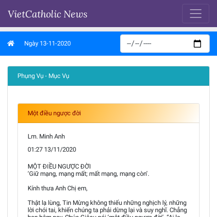
VietCatholic News
Ngày 13-11-2020
Phụng Vụ - Mục Vụ
Một điều ngược đời
Lm. Minh Anh
01:27 13/11/2020
MỘT ĐIỀU NGƯỢC ĐỜI
‘Giữ mạng, mạng mất; mất mạng, mạng còn’.
Kính thưa Anh Chị em,
Thật lạ lùng, Tin Mừng không thiếu những nghịch lý, những
lời chói tai, khiến chúng ta phải dừng lại và suy nghĩ. Chẳng