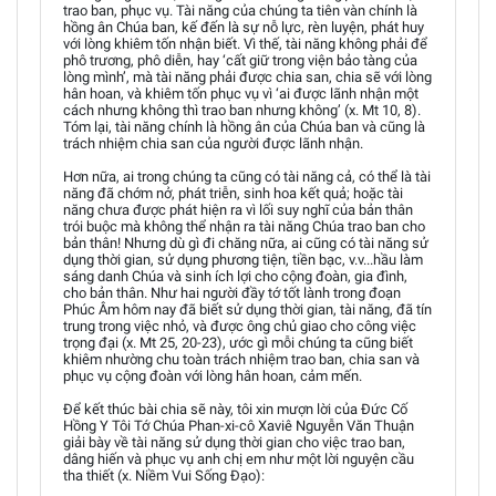
trao ban, phục vụ. Tài năng của chúng ta tiên vàn chính là
hồng ân Chúa ban, kế đến là sự nỗ lực, rèn luyện, phát huy
với lòng khiêm tốn nhận biết. Vì thế, tài năng không phải để
phô trương, phô diễn, hay ‘cất giữ trong viện bảo tàng của
lòng mình’, mà tài năng phải được chia san, chia sẽ với lòng
hân hoan, và khiêm tốn phục vụ vì ‘ai được lãnh nhận một
cách nhưng không thì trao ban nhưng không’ (x. Mt 10, 8).
Tóm lại, tài năng chính là hồng ân của Chúa ban và cũng là
trách nhiệm chia san của người được lãnh nhận.
Hơn nữa, ai trong chúng ta cũng có tài năng cả, có thể là tài
năng đã chớm nở, phát triễn, sinh hoa kết quả; hoặc tài
năng chưa được phát hiện ra vì lối suy nghĩ của bản thân
trói buộc mà không thể nhận ra tài năng Chúa trao ban cho
bản thân! Nhưng dù gì đi chăng nữa, ai cũng có tài năng sử
dụng thời gian, sử dụng phương tiện, tiền bạc, v.v...hầu làm
sáng danh Chúa và sinh ích lợi cho cộng đoàn, gia đình,
cho bản thân. Như hai người đầy tớ tốt lành trong đoạn
Phúc Âm hôm nay đã biết sử dụng thời gian, tài năng, đã tín
trung trong việc nhỏ, và được ông chủ giao cho công việc
trọng đại (x. Mt 25, 20-23), ước gì mỗi chúng ta cũng biết
khiêm nhường chu toàn trách nhiệm trao ban, chia san và
phục vụ cộng đoàn với lòng hân hoan, cảm mến.
Để kết thúc bài chia sẽ này, tôi xin mượn lời của Đức Cố
Hồng Y Tôi Tớ Chúa Phan-xi-cô Xaviê Nguyễn Văn Thuận
giải bày về tài năng sử dụng thời gian cho việc trao ban,
dâng hiến và phục vụ anh chị em như một lời nguyện cầu
tha thiết (x. Niềm Vui Sống Đạo):