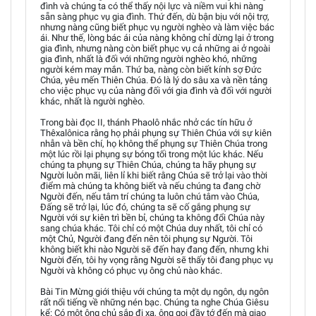
đình và chúng ta có thể thấy nội lực và niềm vui khi nàng
sẵn sàng phục vụ gia đình. Thứ đến, dù bận bịu với nội trợ,
nhưng nàng cũng biết phục vụ người nghèo và làm việc bác
ái. Như thế, lòng bác ái của nàng không chỉ dừng lại ở trong
gia đình, nhưng nàng còn biết phục vụ cả những ai ở ngoài
gia đình, nhất là đối với những người nghèo khó, những
người kém may mắn. Thứ ba, nàng còn biết kính sợ Đức
Chúa, yêu mến Thiên Chúa. Đó là lý do sâu xa và nền tảng
cho việc phục vụ của nàng đối với gia đình và đối với người
khác, nhất là người nghèo.
Trong bài đọc II, thánh Phaolô nhắc nhở các tín hữu ở
Thêxalônica rằng họ phải phụng sự Thiên Chúa với sự kiên
nhẫn và bền chí, họ không thể phụng sự Thiên Chúa trong
một lúc rồi lại phụng sự bóng tối trong một lúc khác. Nếu
chúng ta phụng sự Thiên Chúa, chúng ta hãy phụng sự
Người luôn mãi, liên lỉ khi biết rằng Chúa sẽ trở lại vào thời
điểm mà chúng ta không biết và nếu chúng ta đang chờ
Người đến, nếu tâm trí chúng ta luôn chú tâm vào Chúa,
Đấng sẽ trở lại, lúc đó, chúng ta sẽ cố gắng phụng sự
Người với sự kiên trì bền bỉ, chúng ta không đổi Chúa này
sang chúa khác. Tôi chỉ có một Chúa duy nhất, tôi chỉ có
một Chủ, Người đang đến nên tôi phụng sự Người. Tôi
không biết khi nào Người sẽ đến hay đang đến, nhưng khi
Người đến, tôi hy vọng rằng Người sẽ thấy tôi đang phục vụ
Người và không có phục vụ ông chủ nào khác.
Bài Tin Mừng giới thiệu với chúng ta một dụ ngôn, dụ ngôn
rất nổi tiếng về những nén bạc. Chúng ta nghe Chúa Giêsu
kể: Có một ông chủ sắp đi xa, ông gọi đầy tớ đến mà giao