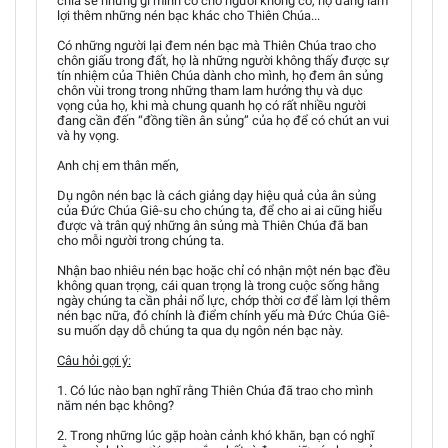
chia sẻ những gì mình có cho người không có, họ đang làm
lợi thêm những nén bạc khác cho Thiên Chúa...
Có những người lại đem nén bạc mà Thiên Chúa trao cho
chôn giấu trong đất, họ là những người không thấy được sự
tín nhiệm của Thiên Chúa dành cho mình, họ đem ân sủng
chôn vùi trong trong những tham lam hưởng thụ và dục
vọng của họ, khi mà chung quanh họ có rất nhiều người
đang cần đến “đồng tiền ân sủng” của họ để có chút an vui
và hy vọng.
Anh chị em thân mến,
Dụ ngôn nén bạc là cách giảng dạy hiệu quả của ân sủng
của Đức Chúa Giê-su cho chúng ta, để cho ai ai cũng hiểu
được và trân quý những ân sủng mà Thiên Chúa đã ban
cho mỗi người trong chúng ta.
Nhận bao nhiêu nén bạc hoặc chỉ có nhận một nén bạc đều
không quan trọng, cái quan trọng là trong cuộc sống hằng
ngày chúng ta cần phải nổ lực, chớp thời cơ để làm lợi thêm
nén bạc nữa, đó chính là điểm chính yếu mà Đức Chúa Giê-
su muốn dạy dỗ chúng ta qua dụ ngôn nén bạc này.
Câu hỏi gợi ý:
1. Có lúc nào bạn nghĩ rằng Thiên Chúa đã trao cho mình
năm nén bạc không?
2. Trong những lúc gặp hoàn cảnh khó khăn, bạn có nghĩ