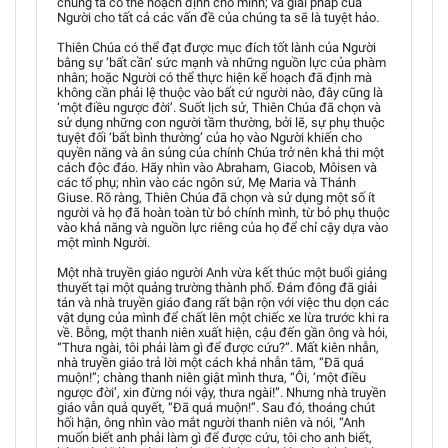
chúng ta có thể hoạch định cho mình; và giải pháp của
Người cho tất cả các vấn đề của chúng ta sẽ là tuyệt hảo.
Thiên Chúa có thể đạt được mục đích tốt lành của Người
bằng sự ‘bất cần’ sức mạnh và những nguồn lực của phàm
nhân; hoặc Người có thể thực hiện kế hoạch đã định mà
không cần phải lệ thuộc vào bất cứ người nào, đây cũng là
‘một điều ngược đời’. Suốt lịch sử, Thiên Chúa đã chọn và
sử dụng những con người tầm thường, bởi lẽ, sự phụ thuộc
tuyệt đối ‘bất bình thường’ của họ vào Người khiến cho
quyền năng và ân sủng của chính Chúa trở nên khả thi một
cách độc đáo. Hãy nhìn vào Abraham, Giacob, Môisen và
các tổ phụ; nhìn vào các ngôn sứ, Mẹ Maria và Thánh
Giuse. Rõ ràng, Thiên Chúa đã chọn và sử dụng một số ít
người và họ đã hoàn toàn từ bỏ chính mình, từ bỏ phụ thuộc
vào khả năng và nguồn lực riêng của họ để chỉ cậy dựa vào
một mình Người.
Một nhà truyền giáo người Anh vừa kết thúc một buổi giảng
thuyết tại một quảng trường thành phố. Đám đông đã giải
tán và nhà truyền giáo đang rất bận rộn với việc thu dọn các
vật dụng của mình để chất lên một chiếc xe lừa trước khi ra
về. Bỗng, một thanh niên xuất hiện, cậu đến gần ông và hỏi,
“Thưa ngài, tôi phải làm gì để được cứu?”. Mất kiên nhẫn,
nhà truyền giáo trả lời một cách khá nhẫn tâm, “Đã quá
muộn!”; chàng thanh niên giật mình thưa, “Ôi, ‘một điều
ngược đời’, xin đừng nói vậy, thưa ngài!”. Nhưng nhà truyền
giáo vẫn quả quyết, “Đã quá muộn!”. Sau đó, thoáng chút
hối hận, ông nhìn vào mắt người thanh niên và nói, “Anh
muốn biết anh phải làm gì để được cứu, tôi cho anh biết,