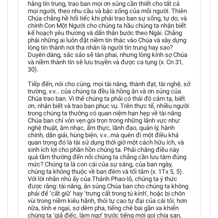
hằng tín trung, trao ban mọi ơn sủng cần thiết cho tất cả
mọi người, theo nhu cầu và bậc sống của mỗi người. Thiên
Chúa chẳng hề hối tiếc khi phải trao ban sự sống, tự do, và
chính Con Một Người cho chúng ta hầu chúng ta nhận biết
kế hoạch yêu thương và dấn thân bước theo Ngài. Chẳng
phải những ai luôn đặt niềm tín thác vào Chúa và xây dựng
lòng tín thành nơi tha nhân là người tín trung hay sao?
Duyên dáng, sắc sảo sẽ tàn phai, nhưng lòng kính sợ Chúa
và niềm thành tín sẽ lưu truyền và được ca tụng (x. Cn 31,
30).
Tiếp đến, nói cho cùng, mọi tài năng, thành đạt, tài nghệ, sở
trường, v.v... của chúng ta đều là hồng ân và ơn sủng của
Chúa trao ban. Vì thế chúng ta phải có thái độ cảm tạ, biết
ơn, nhận biết và trao ban phục vụ. Trên thực tế, nhiều người
trong chúng ta thường có quan niệm hạn hẹp về tài năng
Chúa ban chỉ vỏn vẹn gói trọn trong những lãnh vực như:
nghệ thuật, âm nhạc, ẩm thực, lãnh đạo, quản lý, hành
chính, dẫn giải, hùng biện, v.v...mà quên đi một điều khá
quan trọng đó là tài sử dụng thời giờ một cách hữu ích, và
sinh ích lợi cho phần hồn chúng ta. Phải chăng điều này
quá tầm thường đến nỗi chúng ta chẳng cần lưu tâm đúng
mức? Chúng ta là con cái của sự sáng, của ban ngày,
chúng ta không thuộc về ban đêm và tối tăm (x. 1Tx 5, 5).
Với lời nhắn nhủ ấy của Thánh Phao-lô, chúng ta ý thức
được rằng: tài năng, ân sủng Chúa ban cho chúng ta không
phải để ‘cất giữ’ hay ‘trưng cất trong tủ kính’, hoặc bị chôn
vùi trong niềm kiêu hãnh, thói tự cao tự đại của cái tôi; hơn
nữa, tính e ngại, sợ dèm pha, tiếng chê bai gần xa khiến
chúng ta ‘giả điếc, làm ngơ’ trước tiếng mời gọi chia san,