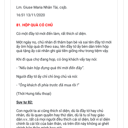
Lm. Giuse Maria Nhân Tài, csjb.
16:51 13/11/2020
81. HỘP QUÀ CÓ CHỦ
Có một đầy tớ mới đến làm, rất thích sĩ diện.
Một ngày nọ, chủ nhân đi thăm bạn bè và sai tên đầy tớ mới
ấy ôm hộp quà đi theo sau, tên đầy tớ ấy bèn dán trên hộp
quà tặng ấy cái nhãn ghi giá tiền giống như trong tiệm vậy.
Khi đi qua chợ đang họp, có ông khách vẩy tay nói:
- “Nếu bán hộp đựng quà thì mời đến đây”.
Người đầy tớ ấy chỉ chỉ ông chủ và nói:
- “Ông khách đi phía trước đã mua rồi !”
(Thời Hưng tiếu thoại)
Suy tư 82:
Con người ta ai cũng thích sĩ diện, dù là đầy tớ hay chủ
nhân, dù là quan quyền hay thứ dân, dù là tu sĩ hay giáo
dân.v.v...tất cả mọi người đều thích cái sĩ diện, bởi vì sĩ diện
chính là cái tôi của bản thân, và trên đời này không ai ghét
chính bản thân mình bao giờ.