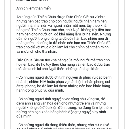
Anh chị em thân mến,
Ân sủng của Thiên Chúa được Đức Chúa Giê-su ví như
những nén bạc trao cho con người: người nhận năm nén,
người nhận hai nén và người nhận một nén, tùy theo khả
năng mà Thiên Chúa trao cho, chứ Ngài không tùy tiện trao
năm nén cho người chỉ có khả năng làm lợi hai nén. Nhưng
dù mỗi người trong chúng ta dù có nhận bao nhiêu nén đi
chăng nữa, thì cũng là đã nhận nén bạc mà Thiên Chúa đã
trao cho để với mục đích làm lợi cho chính bản thân mình
và mưu ích cho tha nhân.
Đức Chúa Giê-su tùy khả năng của mỗi người mà trao cho
họ nén bạc, để họ tùy theo khả năng và nén bạc được trao
mà làm sinh lợi cho Ngài thêm những nén bạc khác:
- Có những người được ơn tình nguyện đi phục vụ các bệnh
nhân bị nhiễm HIV hoặc phục vụ các bệnh nhân phong cùi
ở trại phong, họ đã làm lợi thêm những nén bạc khác bằng
hành động phục vụ của mình.
- Có những người tình nguyện vào vùng sâu vùng xa, để
đem ánh sáng văn hóa đến cho những trẻ em và những
người không có điều kiện đến trường, họ đang làm lợi thêm
những nén bạc khác bằng hành động tự nguyện hy sinh
của mình.
- Có những người dù đang thiếu thốn, nhưng vẫn cứ vui vẻ