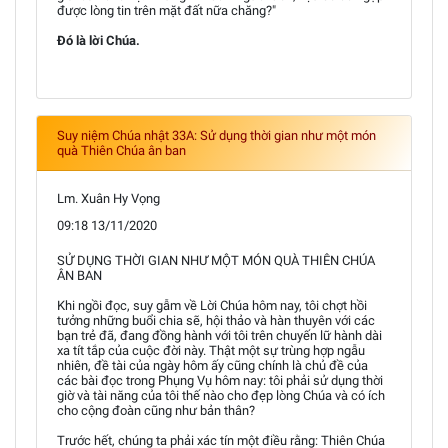
được lòng tin trên mặt đất nữa chăng?"
Ðó là lời Chúa.
Suy niệm Chúa nhật 33A: Sử dụng thời gian như một món
quà Thiên Chúa ân ban
Lm. Xuân Hy Vọng
09:18 13/11/2020
SỬ DỤNG THỜI GIAN NHƯ MỘT MÓN QUÀ THIÊN CHÚA
ÂN BAN
Khi ngồi đọc, suy gẫm về Lời Chúa hôm nay, tôi chợt hồi
tưởng những buổi chia sẽ, hội thảo và hàn thuyên với các
bạn trẻ đã, đang đồng hành với tôi trên chuyến lữ hành dài
xa tít tắp của cuộc đời này. Thật một sự trùng hợp ngẫu
nhiên, đề tài của ngày hôm ấy cũng chính là chủ đề của
các bài đọc trong Phụng Vụ hôm nay: tôi phải sử dụng thời
giờ và tài năng của tôi thế nào cho đẹp lòng Chúa và có ích
cho cộng đoàn cũng như bản thân?
Trước hết, chúng ta phải xác tín một điều rằng: Thiên Chúa