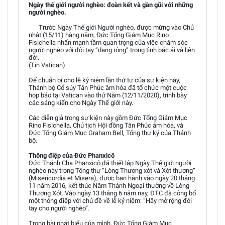
Ngày thế giới người nghèo: đoàn kết và gần gũi với những
người nghèo.
Trước Ngày Thế giới Người nghèo, được mừng vào Chủ
nhật (15/11) hàng năm, Đức Tổng Giám Mục Rino
Fisichella nhấn mạnh tầm quan trọng của việc chăm sóc
người nghèo với đôi tay “dang rộng” trong tình bác ái và liên
đới.
(Tin Vatican)
Để chuẩn bị cho lễ kỷ niệm lần thứ tư của sự kiện này,
Thánh bộ Cổ súy Tân Phúc âm hóa đã tổ chức một cuộc
họp báo tại Vatican vào thứ Năm (12/11/2020), trình bày
các sáng kiến cho Ngày Thế giới này.
Các diễn giả trong sự kiện này gồm Đức Tổng Giám Mục
Rino Fisichella, Chủ tịch Hội đồng Tân Phúc âm hóa, và
Đức Tổng Giám Mục Graham Bell, Tổng thư ký của Thánh
bộ.
Thông điệp của Đức Phanxicô
Đức Thánh Cha Phanxicô đã thiết lập Ngày Thế giới người
nghèo này trong Tông thư “Lòng Thương xót và Xót thương”
(Misericordia et Misera), được ban hành vào ngày 20 tháng
11 năm 2016, kết thúc Năm Thánh Ngoại thường về Lòng
Thương Xót. Vào ngày 13 tháng 6 năm nay, ĐTC đã công bố
một thông điệp với chủ đề về lễ kỷ niệm: “Hãy mở rộng đôi
tay cho người nghèo”.
Trong bài phát biểu của mình, Đức Tổng Giám Mục