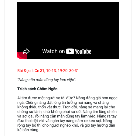
Bài Ðọc I: Cn 31, 10-13, 19-20. 30-31
"Nàng cần mẫn dùng tay làm việc".
Trích sách Châm Ngôn.
Ai tìm được một người vợ tài đức? Nàng đáng giá hơn ngọc
ngà. Chồng nàng đặt lòng tin tưởng nơi nàng và chàng
không thiếu thốn vật thực. Trọn đời, nàng sẽ mang lại cho
chồng sự lành, chứ không phải sự dữ. Nàng tìm lông chiên
và sợi gai, rồi nàng cần mẫn dùng tay làm việc. Nàng ra tay
đưa thoi dệt vải, và ngón tay nàng cầm xe kéo sợi. Nàng
rộng tay bố thí cho người nghèo khó, và giơ tay hướng dẫn
kẻ bần cùng.