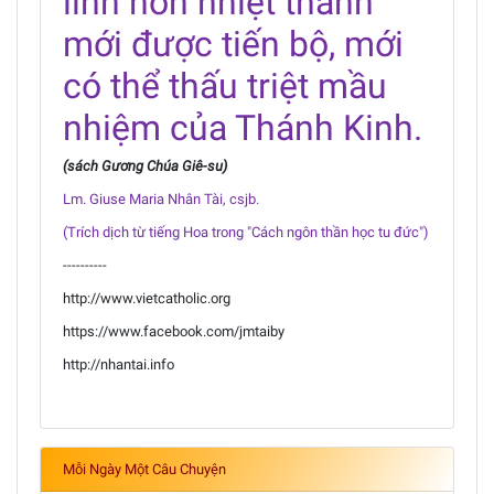
linh hồn nhiệt thành
mới được tiến bộ, mới
có thể thấu triệt mầu
nhiệm của Thánh Kinh.
(sách Gương Chúa Giê-su)
Lm. Giuse Maria Nhân Tài, csjb.
(Trích dịch từ tiếng Hoa trong "Cách ngôn thần học tu đức")
----------
http://www.vietcatholic.org
https://www.facebook.com/jmtaiby
http://nhantai.info
Mỗi Ngày Một Câu Chuyện