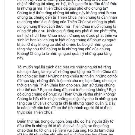
nhận? Những tài năng, cơ hội, thời gian đó từ đâu đến? Đâu
là những gì mà Thiên Chúa đã giao phó cho chúng ta?
Chúng ta ý thức rằng những tài năng này không phải là của
chúng ta, chúng đến từ Thiên Chúa, nên chúng ta cần nhận
ra chúng như là quà tặng của Thiên Chúa và chúng ta phải
dùng chúng theo cách thức mà Thiên Chúa muốn chúng ta
dùng để phục vụ. Những quà tặng này phải được phát triển,
sinh lời như Thiên Chúa muốn. Chúng sẽ được phát triển và
sinh lời hơn khi chúng ta biết dùng chúng để phục vụ người
khác. Ở đây không có chỗ cho việc bo bo giữ những quà
tặng này như thể chúng ta là những ông chủ của chúng.
Không! Chúng ta là những người quản lý những quà tặng
này.
Tôi muốn ngỏ lời cách đặc biệt với những người trẻ rằng
các bạn đang làm gì với những quà tặng mà Thiên Chúa đã
ban cho các bạn? Những năng khiếu tự nhiên, những cơ hội
để học tập, những điều kiện mà cha mẹ bạn đang cho bạn,
thời gian mà Thiên Chúa ban cho bạn. Bạn sử dụng chúng
như thế nào? Bạn có dùng để phát triển chúng không? Bạn
có dùng chúng để phục vụ Thiên Chúa và tha nhân không?
Chúng ta hãy nhìn nhận những cơ hội này như là những quà
tặng của Chúa và chúng ta chỉ là những người quản lý. Đây
là cách thế căn bản để có thể trở thành người tôi tớ đích
thực của Thiên Chúa.
Điểm thứ hai, trong dụ ngôn, ông chủ coi hai người đầy tớ
đầu tiên là những tôi tớ tốt lành và tài giỏi, và ông cũng
chào đón họ tới chia sẻ niềm vui của ông. Họ đã làm điều
gì? Họ đã rất chăm chỉ, cần mẫn và tích cực lao động, họ