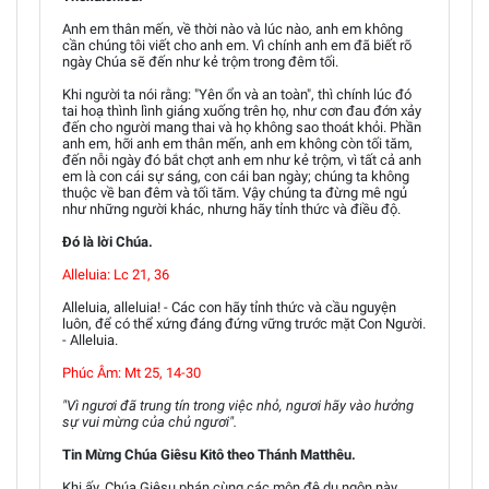
Anh em thân mến, về thời nào và lúc nào, anh em không
cần chúng tôi viết cho anh em. Vì chính anh em đã biết rõ
ngày Chúa sẽ đến như kẻ trộm trong đêm tối.
Khi người ta nói rằng: "Yên ổn và an toàn", thì chính lúc đó
tai hoạ thình lình giáng xuống trên họ, như cơn đau đớn xảy
đến cho người mang thai và họ không sao thoát khỏi. Phần
anh em, hỡi anh em thân mến, anh em không còn tối tăm,
đến nỗi ngày đó bắt chợt anh em như kẻ trộm, vì tất cả anh
em là con cái sự sáng, con cái ban ngày; chúng ta không
thuộc về ban đêm và tối tăm. Vậy chúng ta đừng mê ngủ
như những người khác, nhưng hãy tỉnh thức và điều độ.
Ðó là lời Chúa.
Alleluia: Lc 21, 36
Alleluia, alleluia! - Các con hãy tỉnh thức và cầu nguyện
luôn, để có thể xứng đáng đứng vững trước mặt Con Người.
- Alleluia.
Phúc Âm: Mt 25, 14-30
"Vì ngươi đã trung tín trong việc nhỏ, ngươi hãy vào hưởng
sự vui mừng của chủ ngươi".
Tin Mừng Chúa Giêsu Kitô theo Thánh Matthêu.
Khi ấy, Chúa Giêsu phán cùng các môn đệ dụ ngôn này