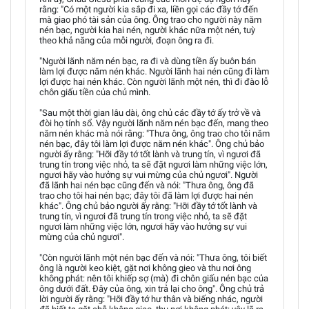
rằng: "Có một người kia sắp đi xa, liền gọi các đầy tớ đến
mà giao phó tài sản của ông. Ông trao cho người này năm
nén bạc, người kia hai nén, người khác nữa một nén, tuỳ
theo khả năng của mỗi người, đoạn ông ra đi.
"Người lãnh năm nén bạc, ra đi và dùng tiền ấy buôn bán
làm lợi được năm nén khác. Người lãnh hai nén cũng đi làm
lợi được hai nén khác. Còn người lãnh một nén, thì đi đào lỗ
chôn giấu tiền của chủ mình.
"Sau một thời gian lâu dài, ông chủ các đầy tớ ấy trở về và
đòi họ tính sổ. Vậy người lãnh năm nén bạc đến, mang theo
năm nén khác mà nói rằng: "Thưa ông, ông trao cho tôi năm
nén bạc, đây tôi làm lợi được năm nén khác". Ông chủ bảo
người ấy rằng: "Hỡi đầy tớ tốt lành và trung tín, vì ngươi đã
trung tín trong việc nhỏ, ta sẽ đặt ngươi làm những việc lớn,
ngươi hãy vào hưởng sự vui mừng của chủ ngươi". Người
đã lãnh hai nén bạc cũng đến và nói: "Thưa ông, ông đã
trao cho tôi hai nén bạc; đây tôi đã làm lợi được hai nén
khác". Ông chủ bảo người ấy rằng: "Hỡi đầy tớ tốt lành và
trung tín, vì ngươi đã trung tín trong việc nhỏ, ta sẽ đặt
ngươi làm những việc lớn, ngươi hãy vào hưởng sự vui
mừng của chủ ngươi".
"Còn người lãnh một nén bạc đến và nói: "Thưa ông, tôi biết
ông là người keo kiệt, gặt nơi không gieo và thu nơi ông
không phát: nên tôi khiếp sợ (mà) đi chôn giấu nén bạc của
ông dưới đất. Ðây của ông, xin trả lại cho ông". Ông chủ trả
lời người ấy rằng: "Hỡi đầy tớ hư thân và biếng nhác, người