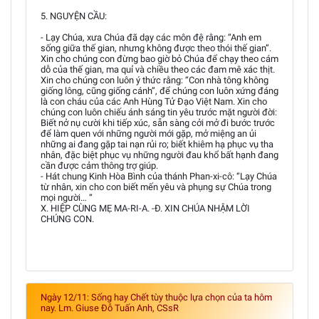
5. NGUYỆN CẦU:
- Lạy Chúa, xưa Chúa đã dạy các môn đệ rằng: “Anh em
sống giữa thế gian, nhưng không được theo thói thế gian”.
Xin cho chúng con đừng bao giờ bỏ Chúa để chạy theo cám
dỗ của thế gian, ma quỉ và chiều theo các đam mê xác thịt.
Xin cho chúng con luôn ý thức rằng: “Con nhà tông không
giống lông, cũng giống cánh”, để chúng con luôn xứng đáng
là con cháu của các Anh Hùng Tử Đạo Việt Nam. Xin cho
chúng con luôn chiếu ánh sáng tin yêu trước mặt người đời:
Biết nở nụ cười khi tiếp xúc, sẵn sàng cởi mở đi bước trước
để làm quen với những người mới gặp, mở miệng an ủi
những ai đang gặp tai nạn rủi ro; biết khiêm hạ phục vụ tha
nhân, đặc biệt phục vụ những người đau khổ bất hạnh đang
cần được cảm thông trợ giúp.
- Hát chung Kinh Hòa Bình của thánh Phan-xi-cô: “Lạy Chúa
từ nhân, xin cho con biết mến yêu và phụng sự Chúa trong
mọi người… “
X. HIỆP CÙNG MẸ MA-RI-A. -Đ. XIN CHÚA NHẬM LỜI
CHÚNG CON.
Ngày 12/11: Sống hay Chết tùy thuộc lựa chọn của ta hôm
nay. Lm. Giuse Đỗ Tuấn Anh, CSsR