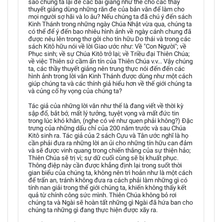
sao chúng ta lại để các bài giảng như thế cho các thầy
thuyết giảng dùng những răn đe của bản văn để làm cho
mọi người sợ hãi và lo âu? Nếu chúng ta đã chú ý đến sách
Kinh Thánh trong những ngày Chúa Nhật vừa qua, chúng ta
có thể để ý đến bao nhiêu hình ảnh về ngày cánh chung đã
được nêu lên trong thơ gởi cho tín hữu Do thái và trong các
sách Kitô hữu nói về lời Giao ước như: Về "Con Người"; về
Phục sinh; về sự Chúa Kitô trở lại; về Triều đại Thiên Chúa;
về việc Thiên sứ cầm ấn tín của Thiên Chúa v.v... Vậy chúng
ta, các thầy thuyết giảng nên trung thực nói đến đến các
hình ảnh trong lời văn Kinh Thánh được dùng như một cách
giúp chúng ta và các thính giả hiểu hơn về thế giới chúng ta
và củng cố hy vọng của chúng ta?
Tác giả của những lời văn như thế là đang viết về thời kỳ
sập đổ, bắt bớ, mất lý tưởng, tuyệt vọng và mất đức tin
trong lúc khó khăn, (nghe có vẻ như quen phải không?) Đặc
trưng của những dấu chỉ của 200 năm trước và sau Chúa
Kitô sinh ra. Tác giả của 2 sách Cựu và Tân ước nghĩ là họ
cần phải đưa ra những lời an ủi cho những tín hữu can đảm
và sẽ được vinh quang trong chiến thắng của sự thiện hảo;
Thiên Chúa sẽ trị vì; sự dữ cuối cùng sẽ bị khuất phục.
Thông điệp này cần được khẳng định lại trong suốt thời
gian biểu của chúng ta, không nên trì hoản như là một cách
để trấn an, tránh không đưa ra cách phải làm những gì có
tính nan giải trong thế giới chúng ta, khiến không thấy kết
quả từ chính công sức mình. Thiên Chúa không bỏ rơi
chúng ta và Ngài sẽ hoàn tất những gì Ngài đã hứa ban cho
chúng ta những gì đang thực hiện được xãy ra.