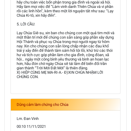
hãy chu toàn việc bổn phận trong gia đình và ngoài xã hội.
Hãy làm mọi việc để “Làm vinh danh Thiên Chúa và vì phần
rỗi các linh hồn”, kèm theo một lời nguyện tắt như sau: “Lạy
Chúa Ki-tô, xin hãy đến“.
5. LỜI CẦU:
Lạy Chúa Giê-su, xin ban cho chúng con một quả tim mới và
một thần trí mới để chúng con sẵn sàng góp phần xây dựng
Hội Thánh và phục vụ Chúa trong mọi người ngay từ hôm
nay. Xin cho chúng con sẵn lòng chấp nhận các đau khổ
trái ý xảy đến để thành tâm sám hối tội lỗi, khử trừ các thói
hư và tích cực góp phần làm cho gia đình, cộng đòan, xã
hội… ngày một công bình yêu thương và bình an hoan lạc
hơn, hầu đón chờ ngày Chúa sẽ tái lâm để biến đổi trần
gian thành “Trời Mới Đất Mới” là thiên đàng.
X) HIỆP CÙNG MẸ MA-RI-A.- Đ)XIN CHÚA NHẬM LỜI
CHÚNG CON.
Dũng cảm làm chứng cho Chúa
Lm. Đan Vinh
00:10 11/11/2021