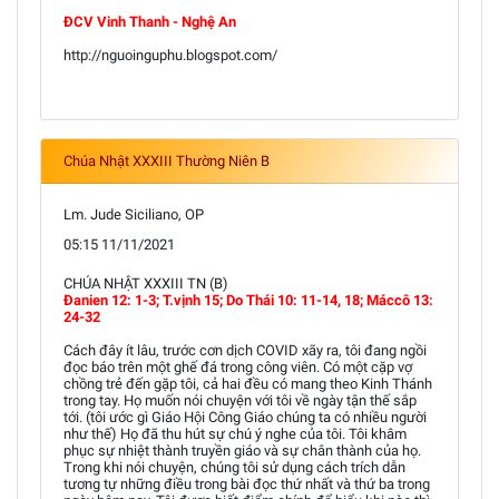
ĐCV Vinh Thanh - Nghệ An
http://nguoinguphu.blogspot.com/
Chúa Nhật XXXIII Thường Niên B
Lm. Jude Siciliano, OP
05:15 11/11/2021
CHÚA NHẬT XXXIII TN (B)
Đanien 12: 1-3; T.vịnh 15; Do Thái 10: 11-14, 18; Máccô 13:
24-32
Cách đây ít lâu, trước cơn dịch COVID xãy ra, tôi đang ngồi
đọc báo trên một ghế đá trong công viên. Có một cặp vợ
chồng trẻ đến gặp tôi, cả hai đều có mang theo Kinh Thánh
trong tay. Họ muốn nói chuyện với tôi về ngày tận thế sắp
tới. (tôi ước gì Giáo Hội Công Giáo chúng ta có nhiều người
như thế) Họ đã thu hút sự chú ý nghe của tôi. Tôi khâm
phục sự nhiệt thành truyền giáo và sự chân thành của họ.
Trong khi nói chuyện, chúng tôi sử dụng cách trích dẫn
tương tự những điều trong bài đọc thứ nhất và thứ ba trong