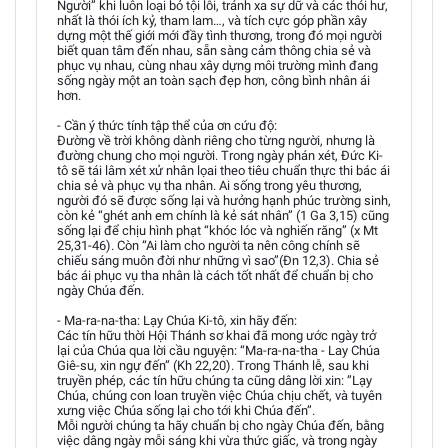
Người” khi luôn loại bỏ tội lỗi, tránh xa sự dữ và các thói hư,
nhất là thói ích kỷ, tham lam…, và tích cực góp phần xây
dựng một thế giới mới đầy tình thương, trong đó mọi người
biết quan tâm đến nhau, sẵn sàng cảm thông chia sẻ và
phục vụ nhau, cùng nhau xây dựng môi trường mình đang
sống ngày một an toàn sạch đẹp hơn, công bình nhân ái
hơn.
- Cần ý thức tính tập thể của ơn cứu độ:
Đường về trời không dành riêng cho từng người, nhưng là
đường chung cho mọi người. Trong ngày phán xét, Đức Ki-
tô sẽ tái lâm xét xử nhân lọai theo tiêu chuẩn thực thi bác ái
chia sẻ và phục vụ tha nhân. Ai sống trong yêu thương,
người đó sẽ được sống lại và hưởng hạnh phúc trường sinh,
còn kẻ “ghét anh em chính là kẻ sát nhân” (1 Ga 3,15) cũng
sống lại để chịu hình phạt “khóc lóc và nghiến răng” (x Mt
25,31-46). Còn “Ai làm cho người ta nên công chính sẽ
chiếu sáng muôn đời như những vì sao”(Đn 12,3). Chia sẻ
bác ái phục vụ tha nhân là cách tốt nhất để chuẩn bị cho
ngày Chúa đến.
- Ma-ra-na-tha: Lạy Chúa Ki-tô, xin hãy đến:
Các tín hữu thời Hội Thánh sơ khai đã mong ước ngày trở
lại của Chúa qua lời cầu nguyện: “Ma-ra-na-tha - Lay Chúa
Giê-su, xin ngự đến” (Kh 22,20). Trong Thánh lễ, sau khi
truyền phép, các tín hữu chúng ta cũng dâng lời xin: ”Lạy
Chúa, chúng con loan truyền việc Chúa chịu chết, và tuyên
xưng việc Chúa sống lại cho tới khi Chúa đến”.
Mỗi người chúng ta hãy chuẩn bị cho ngày Chúa đến, bằng
việc dâng ngày mỗi sáng khi vừa thức giấc, và trong ngày