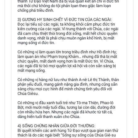
thánh Tử Đạo Việt Nam đã bị vua quan kết án chỉ vì đức tin
mà thôi chứ không do tội phản lọan theo giặc làm loạn
chống phá triều đình.
3) GƯƠNG HY SINH CHẾT VÌ ĐỨC TIN CỦA CÁC NGÀI:
Ðọc lại tiểu sử các ngài, ta không khỏi cảm phục đức tin
kiên cường của các ngài. Vì trung thành với Chúa, các ngài
đã cam chịu thiệt thòi trong đời sống, mất hết chức quyền
danh vọng, nhất là phải chịu muôn ngàn khổ hình, bị mất
mạng sống vì đức tin.
Có những vị làm quan lớn trong triều đình như Hồ đình Hy;
làm quan án như Phạm trọng Khảm… nhưng đã thà bị mất
chức quyền, mất danh vọng hơn là mất Đức tin. Vì Chúa,
các ngài đã từ bỏ mọi quyền lợi xã hội và còn sẵn sàng bị
mất mạng sống.
Có những vị hàng nữ lưu như thánh A-nê Lê thị Thành, thân
phận yếu đuối, mang gánh nặng gia đình, nhưng cũng sẵn
sàng chịu mọi cực hình để minh chứng tình yêu đối với
Chúa Giêsu.
Có những vị đầu xanh tuổi trẻ như Tô-ma Thiện, Phao-lô
Bột, mới mười mấy tuổi đầu, tương lai còn dài, đường đời
còn nhiều hứa hẹn. Nhưng các ngài đã khước từ tất cả,
dâng hiến tuổi thanh xuân cho Chúa.
4) SỐNG CHỨNG NHÂN GIỮA ĐỜI THƯỜNG:
Bí quyết khiến các anh hùng Tử Đạo vượt qua gian nan thử
thách là do các ngài biết “Sống sự sống của Chúa Giê-su