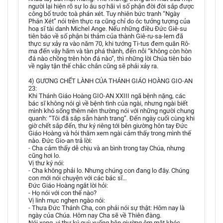
người lại hiện rõ sự lo âu sợ hãi vì số phận đời đời sắp được
công bố trước toà phán xét. Tuy nhiên bức tranh “Ngày
Phán Xét” nói trên thực ra cũng chỉ do óc tưởng tượng của
hoạ sĩ tài danh Michel Ange. Nếu những điều Đức Giê-su
tiên báo về số phận bi thảm của thành Giê-ru-sa-lem đã
thực sự xảy ra vào năm 70, khi tướng Ti-tus đem quân Rô-
ma đến vây hãm và tàn phá thành, đến nỗi “không còn hòn
đá nào chồng trên hòn đá nào”, thì những lời Chúa tiên báo
về ngày tận thế chắc chắn cũng sẽ phải xảy ra.
4) GƯƠNG CHẾT LÀNH CỦA THÁNH GIÁO HOÀNG GIO-AN
23:
Khi Thánh Giáo Hoàng GIO-AN XXIII ngã bệnh nặng, các
bác sĩ không nói gì về bệnh tình của ngài, nhưng ngài biết
mình khó sống thêm nên thường nói với những người chung
quanh: “Tôi đã sắp sẵn hành trang”. Đến ngày cuối cùng khi
giờ chết sắp đến, thư ký riêng tới bên giường hôn tay Đức
Giáo Hoàng và hỏi thăm xem ngài cảm thấy trong mình thế
nào. Đức Gio-an trả lời:
- Cha cảm thấy dễ chịu và an bình trong tay Chúa, nhưng
cũng hơi lo.
Vị thư ký nói:
- Cha không phải lo. Nhưng chúng con đang lo đây. Chúng
con mới nói chuyện với các bác sĩ…
Đức Giáo Hoàng ngắt lời hỏi:
- Họ nói với con thế nào?
Vị linh mục nghẹn ngào nói:
- Thưa Đức Thánh Cha, con phải nói sự thật: Hôm nay là
ngày của Chúa. Hôm nay Cha sẽ về Thiên đàng.
Nói xong, vị thư ký quỳ xuống bên giường ôm mặt khóc.