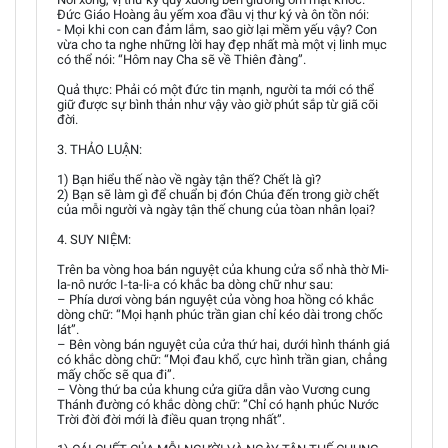
Đức Giáo Hoàng âu yếm xoa đầu vị thư ký và ôn tồn nói:
- Mọi khi con can đảm lắm, sao giờ lại mềm yếu vậy? Con
vừa cho ta nghe những lời hay đẹp nhất mà một vị linh mục
có thể nói: “Hôm nay Cha sẽ về Thiên đàng”.
Quả thực: Phải có một đức tin mạnh, người ta mới có thể
giữ được sự bình thản như vậy vào giờ phút sắp từ giã cõi
đời.
3. THẢO LUẬN:
1) Bạn hiểu thế nào về ngày tận thế? Chết là gì?
2) Bạn sẽ làm gì để chuẩn bị đón Chúa đến trong giờ chết
của mỗi người và ngày tận thế chung của tòan nhân lọai?
4. SUY NIỆM:
Trên ba vòng hoa bán nguyệt của khung cửa sổ nhà thờ Mi-
la-nô nước I-ta-li-a có khắc ba dòng chữ như sau:
– Phía dươi vòng bán nguyệt của vòng hoa hồng có khắc
dòng chữ: “Mọi hạnh phúc trần gian chỉ kéo dài trong chốc
lát”.
– Bên vòng bán nguyệt của cửa thứ hai, dưới hình thánh giá
có khắc dòng chữ: “Mọi đau khổ, cực hình trần gian, chẳng
mấy chốc sẽ qua đi”.
– Vòng thứ ba của khung cửa giữa dẫn vào Vương cung
Thánh đường có khắc dòng chữ: ”Chỉ có hạnh phúc Nước
Trời đời đời mới là điều quan trọng nhất”.