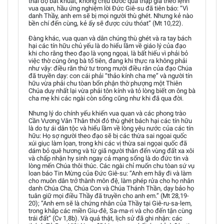
thái độ bất khuất, không chịu bước qua thập giá theo lệnh
vua quan, hầu ứng nghiệm lời Đức Giê-su đã tiên báo: “Vì
danh Thầy, anh em sẽ bị mọi người thù ghét. Nhưng kẻ nào
bền chí đến cùng, kẻ ấy sẽ được cứu thóat” (Mt 10,22).
Đàng khác, vua quan và dân chúng thù ghét và ra tay bách
hại các tín hữu chủ yếu là do hiểu lầm về giáo lý của đạo
khi cho rằng theo đạo là vọng ngọai, là bất hiếu vì phải bỏ
việc thờ cúng ông bà tổ tiên, đang khi thực ra không phải
như vậy: điều răn thứ tư trong mười điều răn của đạo Chúa
đã truyền dạy: con cái phải “thảo kính cha mẹ” và người tín
hữu vừa phải chu tòan bổn phận thờ phượng một Thiên
Chúa duy nhất lại vừa phải tôn kính và tỏ lòng biết ơn ông bà
cha mẹ khi các ngài còn sống cũng như khi đã qua đời.
Nhưng lý do chính yếu khiến vua quan và các phong trào
Cần Vương Văn Thân thời đó thù ghét bách hại các tín hữu
là do tự ái dân tộc và hiểu lầm về lòng yêu nước của các tín
hữu: Họ sợ người theo đạo sẽ bị các thừa sai ngọai quốc
xúi giục làm lọan, trong khi các vị thừa sai ngọai quốc đã
dám bỏ quê hương và từ giã người thân đến vùng đất xa xôi
và chấp nhận hy sinh ngay cả mạng sống là do đức tin và
lòng mến Chúa thôi thúc. Các ngài chỉ muốn chu tòan sứ vụ
loan báo Tin Mừng của Đức Giê-su: “Anh em hãy đi và làm
cho muôn dân trở thành môn đệ, làm phép rửa cho họ nhân
danh Chúa Cha, Chúa Con và Chúa Thánh Thần, dạy bảo họ
tuân giữ mọi điều Thầy đã truyền cho anh em.” (Mt 28,19-
20); “Anh em sẽ là chứng nhân của Thầy tại Giê-ru-sa-lem,
trong khắp các miền Giu-đê, Sa-ma-ri và cho đến tận cùng
trái đất” (Cv 1,8b). Và quả thật, lịch sử đã ghi nhận: các