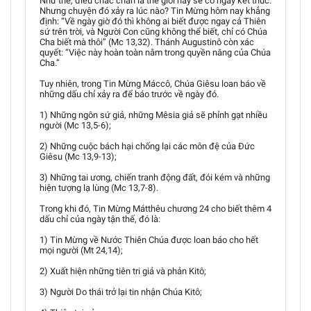
Như thế, điều chắc chắn là thế giới này sẽ có ngày kết thúc.
Nhưng chuyện đó xảy ra lúc nào? Tin Mừng hôm nay khẳng
định: “Về ngày giờ đó thì không ai biết được ngay cả Thiên
sứ trên trời, và Người Con cũng không thể biết, chỉ có Chúa
Cha biết mà thôi” (Mc 13,32). Thánh Augustinô còn xác
quyết: “Việc này hoàn toàn nằm trong quyền năng của Chúa
Cha.”
Tuy nhiên, trong Tin Mừng Máccô, Chúa Giêsu loan báo về
những dấu chỉ xảy ra để báo trước về ngày đó.
1) Những ngôn sứ giả, những Mêsia giả sẽ phỉnh gạt nhiều
người (Mc 13,5-6);
2) Những cuộc bách hại chống lại các môn đệ của Đức
Giêsu (Mc 13,9-13);
3) Những tai ương, chiến tranh động đất, đói kém và những
hiện tượng lạ lùng (Mc 13,7-8).
Trong khi đó, Tin Mừng Mátthêu chương 24 cho biết thêm 4
dấu chỉ của ngày tận thế, đó là:
1) Tin Mừng về Nước Thiên Chúa được loan báo cho hết
mọi người (Mt 24,14);
2) Xuất hiện những tiên tri giả và phản Kitô;
3) Người Do thái trở lại tin nhận Chúa Kitô;