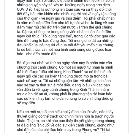
ngày hôm nay. Tôi được biết điểm chính để hiểu khi nào thì
những chuyện này sẻ xãy ra. Những ngày trong cơn dịch
COVID rồi tiếp là sự nóng lên toàn cầu và sự thay đổi thời
tiết đầy bất trắc khiến cho nhiều người nói về ngày tận cùng
của thời gian - về ngày giờ và thời điểm. Tôi phải chấp nhận
là năm mới sắp đến làm cho tôi tự hỏi và hơi lo lắng về các
đám mây mù chờ đợi trên đất nước và trên thế giới chúng
ta. Cặp vợ chồng trẻ trong công viên chắc chắn là sẻ đến
ngày kết thúc. "Tôi cũng nghĩ thế", trong lúc tôi đọc qua các
tiêu đề trong tờ báo đang đọc. Tôi mong cho tất cả những
đau khổ của loài người và của trái đất yêu mến của chúng
ta sẻ kết thúc, và một hòa bình cuối cùng cũng được loan
báo - cho đến muôn đời.
Bài đọc thứ nhất và thứ ba ngày hôm nay là phần các văn
chương thời cánh chung. Có một số người tự nhận là mình
đã biết được “dấu chỉ trong Kinh Thánh” và có thể biết rõ
ngày giờ khi các sự kiện tận cùng được mô tả trong bài
sách sẽ xảy ra. Tất cả những bận tâm về những hình ảnh
nào sẽ xảy ra thật sự là một điều đáng lo âu khi các bản
văn diễn tả về ngày cánh chúng trong Kinh Thánh nhằm
mục đích để an ủi, không phải là phương tiện để loan báo
các sự kiện, hay làm cho dân chúng lo sợ vì những điều gì
sẽ xảy đến.
Nếu có một sự cố tình hiểu sai ý định của lời văn, các thầy
thuyết giảng có thể trách cứ chính mình hơn là trách người
khác. Thật ra, có khi nào các thầy thuyết giảng trong chúng
ta đã giảng lần cuối về các sự kiện cánh chung, giống như
chủ đề của các bài đọc hôm nay trong Phụng vụ? Thì tại