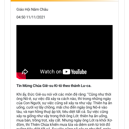
Giáo Hội Năm Châu
04:50 11/11/2021
Tin Mừng Chúa Giê-su Ki-tô theo thánh Lu-ca.
Khi ấy, Đức Giê-su nói với các môn đệ rằng: “Cũng như thời
ông Nô-ê, sự việc đã xảy ra cách nào, thì trong những ngày
của Con Người, sự việc cũng sẽ xảy ra như vậy. Thiên hạ ăn
uống, cưới vợ lấy chồng, mãi cho đến ngày ông Nô-ê vào
tàu, và nạn hồng thuỷ ập tới, tiêu diệt tất cả. Sự việc cũng
xảy ra giống như vậy trong thời ông Lót: thiên hạ ăn uống,
mua bán, trồng trọt, xây cất. Nhưng ngày ông Lót ra khỏi Xơ-
đôm, thì Thiên Chúa khiến mưa lửa và diêm sinh từ trời đổ
xuống tiêu diệt tất cả. Sự việc cũng sẽ xảy ra như thế, ngày