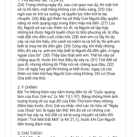
1. TIN MỪNG: Mc 13,24-32
(24) Trong những ngày đó, sau cơn gian nan ấy, thì mặt trời
sẽ ra tối tăm, mặt trăng không còn chiếu sáng, (25) Các
ngôi sao từ trời sa xuống, và quyền lực trên trời bị lay
chuyển. (26) Bấy giờ thiên hạ sẽ thấy Con Người đầy quyền
năng và vinh quang ngự trong đám mây mà đến. (27) Lúc
đó, Người sẽ sai các thiên sứ đi, và Người sẽ tập hợp
những kẻ được Người tuyển chọn từ bốn phương về, từ đầu
mặt đất cho đến cuối chân trời. (28) Anh em cứ lấy thí dụ
cây vả mà tìm hiểu. khi cành nó mềm ra và trổ lá, thì anh em
biết là mùa hè đã đến gần. (29) Cũng vậy, khi thấy những
điều đó xảy ra, anh em hãy biết là Người đã đến gần, ở ngay
ngoài cửa rồi”. (30) Thầy bảo thật anh em: Thế hệ này sẽ
chẳng qua đi, trước khi mọi điều ấy xảy ra. (31) Trời đất sẽ
qua đi, nhưng những lời Thầy nói sẽ chẳng qua đâu. (32)
Còn về ngày hay giờ thì không ai biết được, ngay cả các
thiên sứ trên trời hay Người Con cũng không. Chỉ có Chúa
Cha biết mà thôi.
2. Ý CHÍNH:
Bài Tin Mừng hôm nay nằm trong diễn từ về “Cuộc quang
lâm của Đức Giê-su” (x. Mc 13,1-37). Bằng những hình ảnh
tượng trưng về sự sụp đổ của Đền Thờ kèm theo những
điềm báo trước, Đức Giê-su nhắc nhở các tín hữu về “Ngày
của Chúa” tức là ngày tận thế. Khi đó sẽ có những cơn
bách hại xảy ra, trời đất cũ sẽ bị rung chuyển và biến đổi
thành “Trời Mới Đất Mới” (x Kh 21,1), trước khi Con Người
đến trong đám mây.
3. CHÚ THÍCH: