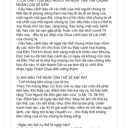
1) CÁI CHẾT CỦA MỖI NGƯỜI VÀ NGÀY TẬN THẾ CHUNG
NHÂN LOẠI SẼ ĐẾN:
- Dấu hiệu cảnh báo về cái chết của mỗi người chúng ta:
Mỗi lần đi phúng viếng đám ma hay đi dự lễ an táng của
một người mới qua đời, cũng là cơ hội nhắc nhở chúng ta về
cái chết của mỗi người chúng ta. Các dấu hiệu của cơ thể bị
suy thoái như tóc bạc, răng long, đau lưng, mệt mỏi, bệnh
tật, hay các tai nạn gặp phải, hoặc cơn đại dịch covid-19
hiện nay… đều là sứ điệp của Chúa cảnh báo về cái chết
của chúng ta.
- Dấu hiệu cảnh báo về ngày tận thế chung nhân loại: Hôm
ấy các môn đồ chỉ cho Đức Giê-su thấy cảnh huy hoàng
của Ðền Thờ khi được ánh sáng mặt trời chiếu vào! Nhưng
Đức Giê-su đã tiên báo cảnh ấy có ngày sẽ không còn nữa
và Đền Thờ sẽ bị phá hủy không còn hòn đá nào chồng trên
hòn đá nào. Vì dân thành Giê-ru-sa-lem đã từ chối đón
nhận ngày Thiên Chúa đến viếng thăm.
2) KHI NÀO THÌ NGÀY TẬN THẾ SẼ XẢY RA?
- Tính không bền vững của vũ trụ:
Theo Tin mừng Mác-cô: Ðức Giê-su dạy các môn đệ phải
tiên liệu: Khi thấy các điềm trên trời kia xảy ra, thì hãy biết
rằng “Con Người đã đến gần bên cửa” (x Mc 13: 28-29).
Các điềm báo về ngày tận thế như: Mùa hè ám chỉ thời kỳ
tận thế, các chi tiết khác như: Ðền thờ bị tàn phá, chiến
tranh lọan lạc, các Ki-tô giả xuất hiện, niềm tin trở nên nguội
lạnh, các tầng trời bị lay chuyển v.v... cho thấy tính không
bền vững của vũ trụ chúng ta đang sống.
- Ngày tận thế cụ thể là ngày nào? :