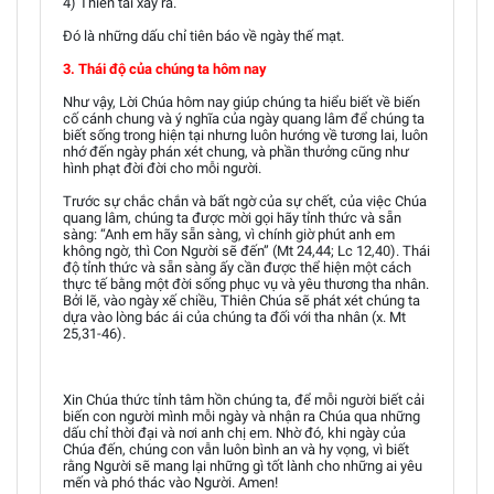
4) Thiên tai xảy ra.
Đó là những dấu chỉ tiên báo về ngày thế mạt.
3. Thái độ của chúng ta hôm nay
Như vậy, Lời Chúa hôm nay giúp chúng ta hiểu biết về biến
cố cánh chung và ý nghĩa của ngày quang lâm để chúng ta
biết sống trong hiện tại nhưng luôn hướng về tương lai, luôn
nhớ đến ngày phán xét chung, và phần thưởng cũng như
hình phạt đời đời cho mỗi người.
Trước sự chắc chắn và bất ngờ của sự chết, của việc Chúa
quang lâm, chúng ta được mời gọi hãy tỉnh thức và sẵn
sàng: “Anh em hãy sẵn sàng, vì chính giờ phút anh em
không ngờ, thì Con Người sẽ đến” (Mt 24,44; Lc 12,40). Thái
độ tỉnh thức và sẵn sàng ấy cần được thể hiện một cách
thực tế bằng một đời sống phục vụ và yêu thương tha nhân.
Bởi lẽ, vào ngày xế chiều, Thiên Chúa sẽ phát xét chúng ta
dựa vào lòng bác ái của chúng ta đối với tha nhân (x. Mt
25,31-46).
Xin Chúa thức tỉnh tâm hồn chúng ta, để mỗi người biết cải
biến con người mình mỗi ngày và nhận ra Chúa qua những
dấu chỉ thời đại và nơi anh chị em. Nhờ đó, khi ngày của
Chúa đến, chúng con vẫn luôn bình an và hy vọng, vì biết
rằng Người sẽ mang lại những gì tốt lành cho những ai yêu
mến và phó thác vào Người. Amen!