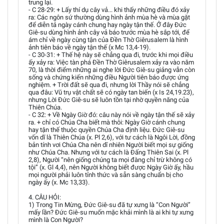
trung lại.
- C 28-29: + Lấy thí dụ cây vả... khi thấy những điều đó xảy
ra: Các ngôn sứ thường dùng hình ảnh mùa hè và mùa gặt
để diễn tả ngày cánh chung hay ngày tận thế. Ở đây Đức
Giê-su dùng hình ảnh cây vả báo trước mùa hè sắp tới, để
ám chỉ về ngày cùng tận của Đền Thờ Giêrusalem là hình
ảnh tiên báo về ngày tận thế (x Mc 13,4-19).
- C 30-31: + Thế hệ này sẽ chẳng qua đi, trước khi mọi điều
ấy xảy ra: Việc tàn phá Đền Thờ Giêrusalem xảy ra vào năm
70, là thời điểm những ai nghe lời Đức Giê-su giảng vẫn còn
sống và chứng kiến những điều Người tiên báo được ứng
nghiệm. + Trời đất sẽ qua đi, nhưng lời Thầy nói sẽ chẳng
qua đâu: Vũ trụ vật chất sẽ có ngày tan biến (x Is 24,19.23),
nhưng Lời Đức Giê-su sẽ luôn tồn tại nhờ quyền năng của
Thiên Chúa.
- C 32: + Về Ngày Giờ đó: câu này nói về ngày tận thế sẽ xảy
ra. + chỉ có Chúa Cha biết mà thôi: Ngày Giờ cánh chung
hay tận thế thuộc quyền Chúa Cha định liệu. Đức Giê-su
vốn dĩ là Thiên Chúa (x. Pl 2,6), với tư cách là Ngôi Lời, đồng
bản tính vơi Chúa Cha nên dĩ nhiên Người biết mọi sự giống
như Chúa Cha. Nhưng với tư cách là Đấng Thiên Sai (x. Pl
2,8), Người “nên giống chúng ta mọi đàng chỉ trừ không có
tội” (x. Gl 4,4), nên Người không biết được Ngày Giờ ấy, hầu
mọi người phải luôn tỉnh thức và sẵn sàng chuẩn bị cho
ngày ấy (x. Mc 13,33).
4. CÂU HỎI:
1) Trong Tin Mừng, Đức Giê-su đã tự xưng là “Con Người”
mấy lần? Đức Giê-su muốn mặc khải mình là ai khi tự xưng
mình là Con Người?