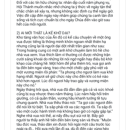
Đối với các tín hữu chúng ta: nhân dịp cuối năm phụng vụ,
Hội Thánh muốn nhắc nhở chúng ta ý thức về ngày tận thế
chắc chắn sẽ xảy ra, nhưng không xác định cụ thể ngày giờ.
Việc đề cập đến ngày này nhằm giúp chúng ta canh tân đời
sống và tích cực chuẩn bị cho ngày Chúa đến vào giờ sau
hết của mỗi người.
2) AI MỚI THẬT LÀ KẺ KHỜ DẠI?
Kho tàng văn học của Ấn độ có kể câu chuyện về một ông
vua được tiếng là thông minh khôn ngoan nhất thiên hạ
nhưng cũng lại là người dại dột nhất trần gian như sau:
Trong hoàng cung có một anh khờ chuyên làm trò hề cho
nhà vua xem. Vua thích lắm vì thường có được những trận
cười sảng khoái do những lời nói ngớ ngẩn hay điệu bộ khờ
khạo của chàng hề. Một hôm để pha thêm trò, vua gọi anh
ta đến bên ngai vàng, trao cho một chiếc gậy phủ việt và
một vương miện rồi phán: “Ta phong cho ngươi làm vua khờ
hạng nhất. Ngươi sẽ giữ chức này cho đến khi có kẻ nào
khờ hơn ngươi. Lúc đó ngươi hãy trao gậy và vương miện
này cho nó.”
Ngày tháng trôi qua, nhà vua đã dần dần già cả và sức khoẻ
cũng bị suy nhược theo năm tháng. Lúc nằm hấp hối trên
giường, có cả quần thần, vương hầu khanh tướng tề tựu
chung quanh. Nhà vua thều thào nói: “Ta gọi các ngươi đến
để nói lời từ biệt. Ta sắp phải rời xa các ngươi rồi. Ta sắp đi
vào một cuộc hành trình mà không bao giờ có ngày gặp lại.”
Nghe nhà vua nói thế, ai nấy đều sụt sùi rơi lệ. Bấy giờ
người ta thấy anh hề tiến đến bên long sàn và thưa: “Muôn
tâu đức vua, thảo dân xin được hỏi ngài một câu trước lúc
ngài ra đi… Hồi xưa mỗi lần đi xa, dù đi đến các vùng hẻo