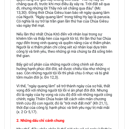
chẳng qua đi, trước khi mọi điều ấy xảy ra. Trời đất sẽ qua
đi, nhưng những lời Thầy nói sẽ chẳng qua đâu” (Mc
13,30). Đồng thời Chúa Giêsu loan báo về ngày quang lâm
của Người. “Ngày quang lâm” trong tiếng Hy lạp là parusia.
Có nghĩa là sự trở lại trần gian lần thứ hai của Chúa Giêsu
vào ngày thế mạt.
Nếu lần thứ nhất Chúa Kitô đến với nhân loại trong sự
khiêm tốn và thấp hèn của người tôi tớ, thì lần thứ hai Chúa
ngự đến trong vinh quang và quyền năng của vị thẩm phán.
Người là vị thẩm phán chí công xét xử nhân loại dựa trên
công lý và tình yêu, theo những gì mà chúng ta đã sống trên
thế gian.
Bấy giờ số phận của những người công chính sẽ được
hưởng hạnh phúc đời đời, sẽ được chiếu tỏa như những vị
sao. Còn những người tội lỗi thì phải chịu ô nhục và bị ghê
tởm muôn đời (x. Đn 12,3).
Vì thế, “ngày quang lâm” sẽ trở thành ngày của sợ hãi, thất
vọng đối với những người tội lỗi vì án phạt đời đời. Nhưng
đó là ngày của hy vọng và cứu độ đối với những người công
chính; ngày Thiên Chúa hoàn tất cách viên mãn chương
trình cứu độ con người; đó là “trời mới đất mới” (Kh 21,1),
thời đại của công lý, hạnh phúc và tình yêu ngự trị mãi mãi
(x. 2 Cr 5,17).
2. Những dấu chỉ cánh chung