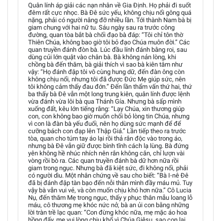
Quân lính áp giải các nạn nhân về Gia Định. Họ phải đi suốt
đêm rất cực nhọc. Bà Đê sức yếu, không chịu nổi gông quá
nặng, phải có người nâng đỡ nhiều lần. Tới thành Nam bà bị
giam chung với hai nữ tu. Sáu ngày sau ra trước công
đường, quan tòa bắt bà chối đạo bà đáp: “Tôi chỉ tôn thờ
Thiên Chúa, không bao giờ tôi bỏ đạo Chúa muôn đời.” Các
quan truyền đánh đòn bà. Lúc đầu lính đánh bằng roi, sau
dùng củi lớn quật vào chân bà. Bà không nản lòng, khi
chồng bà đến thăm, bà giải thích vì sao bà kiên tâm như
vậy: “Họ đánh đập tôi vô cùng hung dữ, đến đàn ông còn
không chịu nổi, nhưng tôi đã được Đức Mẹ giúp sức, nên
tôi không cảm thấy đau đớn.” Đến lần thẩm vấn thứ hai, thứ
ba thấy bà Đê vẫn một long trung kiên, quân lính được lệnh
vừa đánh vừa lôi bà qua Thánh Gía. Nhưng bà sấp mình
xuống đất, kêu lớn tiếng rằng: “Lạy Chúa, xin thương giúp
con, con không bao giờ muốn chối bỏ lòng tin Chúa, nhưng
vì con là đàn bà yếu đuối, nên họ dùng sức mạnh để để
cưỡng bách con đạp lên Thập Giá.” Lần tiếp theo ra trước
tòa, quan cho túm tay áo lại rồi thả rắn độc vào trong áo,
nhưng bà Đê vẫn giữ được bình tĩnh cách lạ lùng. Bà đứng
yên không hề nhúc nhích nên rắn không cắn, chỉ lượn vài
vòng rồi bò ra. Các quan truyền đánh bà dữ hơn nữa rồi
giam trong ngục. Nhưng bà đã kiệt sức, đi không nổi, phải
có người dìu. Một nhân chứng về sau cho biết: “Bà I-nê Đê
đã bị đánh đập tàn bạo đến nỗi thân mình đầy máu mủ. Tuy
vậy bà vẫn vui vẻ, và còn muốn chịu khó hơn nữa.” Cô Lucia
Nụ, đến thăm Mẹ trong ngục, thấy y phục thân mẫu loang lỗ
máu, cô thương mẹ khóc nức nở, bà an ủi con bằng những
lời tràn trề lạc quan: “Con đừng khóc nữa, mẹ mặc áo hoa
hồng đấy, mẹ vui lòng chịu khổ vì Chúa Giêsu, sao con lại