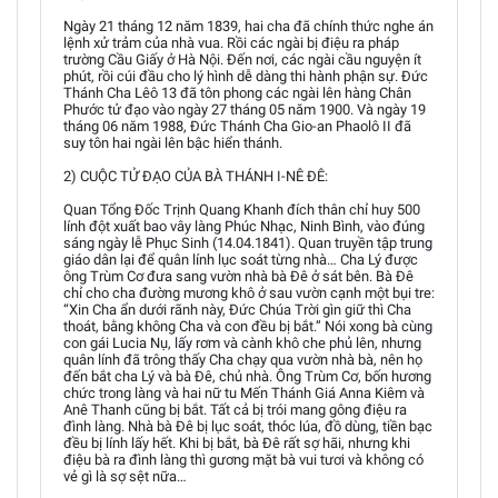
Ngày 21 tháng 12 năm 1839, hai cha đã chính thức nghe án
lệnh xử trảm của nhà vua. Rồi các ngài bị điệu ra pháp
trường Cầu Giấy ở Hà Nội. Đến nơi, các ngài cầu nguyện ít
phút, rồi cúi đầu cho lý hình dễ dàng thi hành phận sự. Đức
Thánh Cha Lêô 13 đã tôn phong các ngài lên hàng Chân
Phước tử đạo vào ngày 27 tháng 05 năm 1900. Và ngày 19
tháng 06 năm 1988, Đức Thánh Cha Gio-an Phaolô II đã
suy tôn hai ngài lên bậc hiển thánh.
2) CUỘC TỬ ĐẠO CỦA BÀ THÁNH I-NÊ ĐÊ:
Quan Tổng Đốc Trịnh Quang Khanh đích thân chỉ huy 500
lính đột xuất bao vây làng Phúc Nhạc, Ninh Bình, vào đúng
sáng ngày lễ Phục Sinh (14.04.1841). Quan truyền tập trung
giáo dân lại để quân lính lục soát từng nhà… Cha Lý được
ông Trùm Cơ đưa sang vườn nhà bà Đê ở sát bên. Bà Đê
chỉ cho cha đường mương khô ở sau vườn cạnh một bụi tre:
“Xin Cha ẩn dưới rãnh này, Đức Chúa Trời gìn giữ thì Cha
thoát, bằng không Cha và con đều bị bắt.” Nói xong bà cùng
con gái Lucia Nụ, lấy rơm và cành khô che phủ lên, nhưng
quân lính đã trông thấy Cha chạy qua vườn nhà bà, nên họ
đến bắt cha Lý và bà Đê, chủ nhà. Ông Trùm Cơ, bốn hương
chức trong làng và hai nữ tu Mến Thánh Giá Anna Kiêm và
Anê Thanh cũng bị bắt. Tất cả bị trói mang gông điệu ra
đình làng. Nhà bà Đê bị lục soát, thóc lúa, đồ dùng, tiền bạc
đều bị lính lấy hết. Khi bị bắt, bà Đê rất sợ hãi, nhưng khi
điệu bà ra đình làng thì gương mặt bà vui tươi và không có
vẻ gì là sợ sệt nữa…