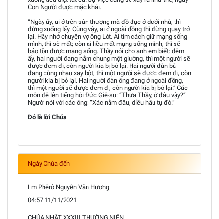
Con Người được mặc khải.
“Ngày ấy, ai ở trên sân thượng mà đồ đạc ở dưới nhà, thì
đừng xuống lấy. Cũng vậy, ai ở ngoài đồng thì đừng quay trở
lại. Hãy nhớ chuyện vợ ông Lót. Ai tìm cách giữ mạng sống
mình, thì sẽ mất; còn ai liều mất mạng sống mình, thì sẽ
bảo tồn được mạng sống. Thầy nói cho anh em biết: đêm
ấy, hai người đang nằm chung một giường, thì một người sẽ
được đem đi, còn người kia bị bỏ lại. Hai người đàn bà
đang cùng nhau xay bột, thì một người sẽ được đem đi, còn
người kia bị bỏ lại. Hai người đàn ông đang ở ngoài đồng,
thì một người sẽ được đem đi, còn người kia bị bỏ lại.” Các
môn đệ lên tiếng hỏi Đức Giê-su: “Thưa Thầy, ở đâu vậy?”
Người nói với các ông: “Xác nằm đâu, diều hâu tụ đó.”
Đó là lời Chúa
Ngày Chúa đến
Lm Phêrô Nguyễn Văn Hương
04:57 11/11/2021
CHÚA NHẬT XXXIII THƯỜNG NIÊN