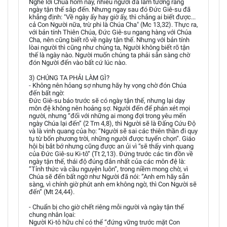
Nghe lời Chúa hôm nay, nhiều người đã lầm tưởng rằng
ngày tận thế sắp đến. Nhưng ngay sau đó Đức Giê-su đã
khẳng định: "Về ngày ấy hay giờ ấy, thì chẳng ai biết được...
cả Con Người nữa, trừ phi là Chúa Cha" (Mc 13,32). Thực ra,
với bản tính Thiên Chúa, Đức Giê-su ngang hàng với Chúa
Cha, nên cũng biết rõ về ngày tận thế. Nhưng với bản tính
lòai người thì cũng như chúng ta, Người không biết rõ tận
thế là ngày nào. Người muốn chúng ta phải sẵn sàng chờ
đón Người đến vào bất cứ lúc nào.
3) CHÚNG TA PHẢI LÀM GÌ?
- Không nên hỏang sợ nhưng hãy hy vọng chờ đón Chúa
đến bất ngờ:
Đức Giê-su báo trước sẽ có ngày tận thế, nhưng lại dạy
môn đệ không nên hoảng sợ. Người đến để phán xét mọi
người, nhưng “đối với những ai mong đợi trong yêu mến
ngày Chúa lại đến” (2 Tm 4,8), thì Người sẽ là Đấng Cứu Độ
và là vinh quang của họ: ”Người sẽ sai các thiên thần đi quy
tụ từ bốn phương trời, những người được tuyển chọn”. Giáo
hội bị bắt bớ nhưng cũng được an ủi vì “sẽ thấy vinh quang
của Đức Giê-su Ki-tô” (Tt 2,13). Đứng trước các tin đồn về
ngày tận thế, thái độ đúng đắn nhất của các môn đệ là:
”Tỉnh thức và cầu nguyện luôn”, trong niềm mong chờ, vì
Chúa sẽ đến bất ngờ như Người đã nói: ”Anh em hãy sẵn
sàng, vì chính giờ phút anh em không ngờ, thì Con Người sẽ
đến” (Mt 24,44).
- Chuẩn bị cho giờ chết riêng mỗi người và ngày tận thế
chung nhân lọai:
Người Ki-tô hữu chỉ có thể “đứng vững trước mặt Con