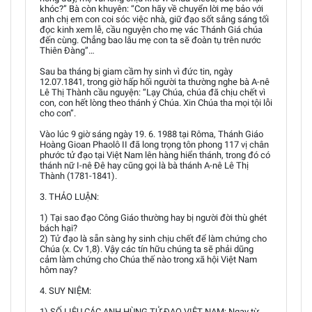
khóc?” Bà còn khuyên: “Con hãy về chuyển lời mẹ bảo với
anh chị em con coi sóc việc nhà, giữ đạo sốt sắng sáng tối
đọc kinh xem lễ, cầu nguyện cho mẹ vác Thánh Giá chúa
đến cùng. Chẳng bao lâu mẹ con ta sẽ đoàn tụ trên nước
Thiên Đàng”…
Sau ba tháng bị giam cầm hy sinh vì đức tin, ngày
12.07.1841, trong giờ hấp hối người ta thường nghe bà A-nê
Lê Thị Thành cầu nguyện: “Lạy Chúa, chúa đã chịu chết vì
con, con hết lòng theo thánh ý Chúa. Xin Chúa tha mọi tội lỗi
cho con”.
Vào lúc 9 giờ sáng ngày 19. 6. 1988 tại Rôma, Thánh Giáo
Hoàng Gioan Phaolô II đã long trọng tôn phong 117 vị chân
phước tử đạo tại Việt Nam lên hàng hiển thánh, trong đó có
thánh nữ I-nê Đê hay cũng gọi là bà thánh A-nê Lê Thị
Thành (1781-1841).
3. THẢO LUẬN:
1) Tại sao đạo Công Giáo thường hay bị người đời thù ghét
bách hại?
2) Tử đạo là sẵn sàng hy sinh chịu chết để làm chứng cho
Chúa (x. Cv 1,8). Vậy các tín hữu chúng ta sẽ phải dũng
cảm làm chứng cho Chúa thế nào trong xã hội Việt Nam
hôm nay?
4. SUY NIỆM:
1) SỐ LIỆU CÁC ANH HÙNG TỬ ĐẠO VIỆT NAM: Ngay từ