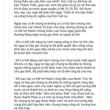
trong thân xác yếu hèn của mình”. Đức Giê-su đã hứa sẽ
ban Thánh Thần, giúp các môn đệ phải nói gì và nói thế nào
khi bị điệu ra trước quan quyền (x Mt 10,19-20). Để được
như vậy, các ngải đã phải mỗi ngày “Chết đi cho bản thân”,
và sống trong ơn nghĩa của Đức Giê-su.
Ngày nay có lẽ chúng ta không có cơ hội làm chứng cho
Chúa như các thánh Tử Đạo cha ông, nhưng chúng ta vẫn
có thể trở thành chứng nhân của Chúa ngay giữa đời
thường hằng ngày trong gia đình và ngoài xã hội:
- Để có thể sẵn sàng hy sinh mạng sống vì đức tin khi cần,
thì ngay từ bây giờ chúng ta đã phải quyết tâm sống công
bình bác ái khi giao tiếp với bà con chòm xóm hay khi làm
ăn buôn bán nơi phố chợ.
- Để có thể dũng cảm làm chứng cho Chúa trước mặt người
đời khi có dịp, ngay từ bây giờ chúng ta đã phải là những
người chồng người vợ tốt lành, luôn chu tòan trách nhiệm lo
cho gia đình, đã phải hiếu thảo với tổ tiên ông bà cha mẹ.
- Để sau này có thể trở thành công dân của Nước Trời, thì
ngay từ bây giờ chúng ta đã phải là những người công dân
tốt ở trần gian, luôn chu tòan nghĩa vụ đối với quê hương đất
nước và trở thành khí cụ bình an của Chúa bằng lối sống
bác ái theo tinh thần “tám mối phúc thật” của Chúa Giê-su,
được thánh Phan-xi-cô tóm lại trong Kinh Hòa Bình… Nhờ
đó chúng ta sẽ gây được thiện cảm với anh em lương dân
cùng khu phố hay làm việc chung trong công sở, trường học
và nhà máy.