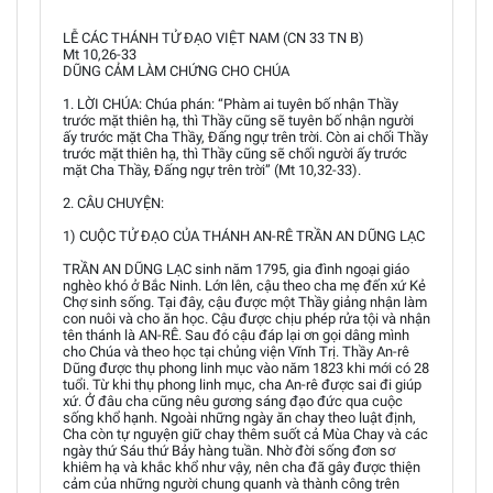
LỄ CÁC THÁNH TỬ ĐẠO VIỆT NAM (CN 33 TN B)
Mt 10,26-33
DŨNG CẢM LÀM CHỨNG CHO CHÚA
1. LỜI CHÚA: Chúa phán: “Phàm ai tuyên bố nhận Thầy
trước mặt thiên hạ, thì Thầy cũng sẽ tuyên bố nhận người
ấy trước mặt Cha Thầy, Đấng ngự trên trời. Còn ai chối Thầy
trước mặt thiên hạ, thì Thầy cũng sẽ chối người ấy trước
mặt Cha Thầy, Đấng ngự trên trời” (Mt 10,32-33).
2. CÂU CHUYỆN:
1) CUỘC TỬ ĐẠO CỦA THÁNH AN-RÊ TRẦN AN DŨNG LẠC
TRẦN AN DŨNG LẠC sinh năm 1795, gia đình ngoại giáo
nghèo khó ở Bắc Ninh. Lớn lên, cậu theo cha mẹ đến xứ Kẻ
Chợ sinh sống. Tại đây, cậu được một Thầy giảng nhận làm
con nuôi và cho ăn học. Cậu được chịu phép rửa tội và nhận
tên thánh là AN-RÊ. Sau đó cậu đáp lại ơn gọi dâng mình
cho Chúa và theo học tại chủng viện Vĩnh Trị. Thầy An-rê
Dũng được thụ phong linh mục vào năm 1823 khi mới có 28
tuổi. Từ khi thụ phong linh mục, cha An-rê được sai đi giúp
xứ. Ở đâu cha cũng nêu gương sáng đạo đức qua cuộc
sống khổ hạnh. Ngoài những ngày ăn chay theo luật định,
Cha còn tự nguyện giữ chay thêm suốt cả Mùa Chay và các
ngày thứ Sáu thứ Bảy hàng tuần. Nhờ đời sống đơn sơ
khiêm hạ và khắc khổ như vậy, nên cha đã gây được thiện
cảm của những người chung quanh và thành công trên