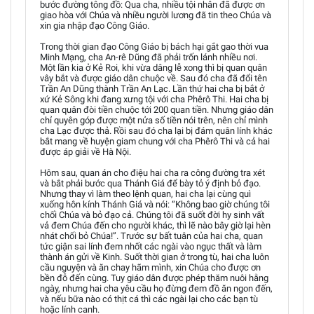
bước đường tông đồ: Qua cha, nhiều tội nhân đã được ơn
giao hòa với Chúa và nhiều người lương đã tin theo Chúa và
xin gia nhập đạo Công Giáo.
Trong thời gian đạo Công Giáo bị bách hại gắt gao thời vua
Minh Mạng, cha An-rê Dũng đã phải trốn lánh nhiều nơi.
Một lần kia ở Kẻ Roi, khi vừa dâng lễ xong thì bị quan quân
vây bắt và được giáo dân chuộc về. Sau đó cha đã đổi tên
Trần An Dũng thành Trần An Lạc. Lần thứ hai cha bị bắt ở
xứ Kẻ Sông khi đang xưng tội với cha Phêrô Thi. Hai cha bị
quan quân đòi tiền chuộc tới 200 quan tiền. Nhưng giáo dân
chỉ quyên góp được một nửa số tiền nói trên, nên chỉ mình
cha Lạc được thả. Rồi sau đó cha lại bị đám quân lính khác
bắt mang về huyện giam chung với cha Phêrô Thi và cả hai
được áp giải về Hà Nội.
Hôm sau, quan án cho điệu hai cha ra công đường tra xét
và bắt phải bước qua Thánh Giá để bày tỏ ý định bỏ đạo.
Nhưng thay vì làm theo lệnh quan, hai cha lại cùng quì
xuống hôn kính Thánh Giá và nói: “Không bao giờ chúng tôi
chối Chúa và bỏ đạo cả. Chúng tôi đã suốt đời hy sinh vất
vả đem Chúa đến cho người khác, thì lẽ nào bây giờ lại hèn
nhát chối bỏ Chúa!”. Trước sự bất tuân của hai cha, quan
tức giận sai lính đem nhốt các ngài vào ngục thất và làm
thành án gửi về Kinh. Suốt thời gian ở trong tù, hai cha luôn
cầu nguyện và ăn chay hãm mình, xin Chúa cho được ơn
bền đỗ đến cùng. Tuy giáo dân được phép thăm nuôi hằng
ngày, nhưng hai cha yêu cầu họ đừng đem đồ ăn ngon đến,
và nếu bữa nào có thịt cá thì các ngài lại cho các bạn tù
hoặc lính canh.