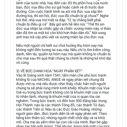
lánh của nước nhà, hay đến các đô thị phồn hoa của nước
bạn, đức vua đều cho sứ giả hoặc cảnh vệ đi trước dọn
đường. Còn cuộc hành trình xa xôi mà đức vua sắp lên
đường kia, thì xin hỏi, đức vua đã chuẩn bị gì chưa?” Nghe
hỏi thế, nhà vua mở mắt ra đáp: “Ừ, ta chẳng biết phải
chuẩn bị điều gì cả”. Bấy giờ anh hề liền nói: “Thế thì xin
đức vua nhận lại chiếc gậy và chiếc vương miện này, vì thảo
dân đã tìm ra một kẻ còn khờ hơn thảo dân rồi.” Nói xong
anh trao trả cây phủ việt và vương miện lại cho đức vua.
Nếu một người chỉ biết vui chơi hưởng thụ hôm nay mà
không nghĩ đến tương lai sau này. Nếu chỉ lo tìm kiếm công
danh, tiền tài, quyền lợi hôm nay mà quên không lo chuẩn bị
cho mai sau thì quả thật chúng ta chính là những kẻ khờ dại
vô cùng.
3) VỀ BỨC DANH HOẠ “NGÀY PHÁN XÉT”:
Vào lễ Giáng sinh năm 1541, tấm màn che phủ bức tranh
khổng lồ của MICHEL ANGE về ngày phán xét chung đã
được mở ra, mà nếu được nhìn thấy, chắc hẳn mỗi người
chúng ta sẽ phải rùng mình kinh khiếp. Khuôn mặt của Vua
Giê-su trong bức tranh không còn là khuôn mặt của vị mục
tử nhân lành, nhưng là khuôn mặt của vị quan tòa oai
nghiêm. Trong bức tranh, có đến hơn 300 đấng bậc trong
Hội Thánh: nào là các thánh Tông đồ, các thánh Tử đạo,
các thánh Tiến sĩ. Nào là các Đức Giáo Hoàng, những
người giáo dân…Bức tranh diễn tả về ngày phán xét: Theo
tiếng kèn thiên sứ, những người chết chỗi dậy và ra khỏi
mồ. Cha mẹ âu yếm nhìn lại con cái của mình. Bạn bè gặp
nhau tay bắt mặt mừng. Thế nhưng, trong ánh mắt của mọi