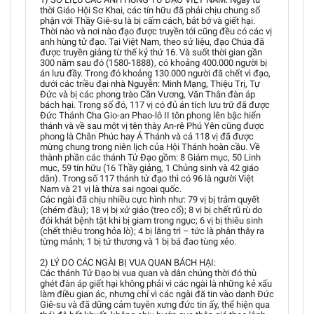
thời Giáo Hội Sơ Khai, các tín hữu đã phải chịu chung số
phận với Thầy Giê-su là bị cấm cách, bắt bớ và giết hại.
Thời nào và nơi nào đạo được truyền tới cũng đều có các vị
anh hùng tử đạo. Tại Việt Nam, theo sử liệu, đạo Chúa đã
được truyền giảng từ thế kỷ thứ 16. Và suốt thời gian gần
300 năm sau đó (1580-1888), có khoảng 400.000 người bị
án lưu đầy. Trong đó khoảng 130.000 người đã chết vì đạo,
dưới các triều đại nhà Nguyễn: Minh Mạng, Thiệu Trị, Tự
Đức và bị các phong trào Cần Vương, Văn Thân đàn áp
bách hại. Trong số đó, 117 vị có đủ án tích lưu trữ đã được
Đức Thánh Cha Gio-an Phao-lô II tôn phong lên bậc hiển
thánh và về sau một vị tên thày An-rê Phú Yên cũng được
phong là Chân Phúc hay Á Thánh và cả 118 vị đã được
mừng chung trong niên lịch của Hội Thánh hoàn cầu. Về
thành phần các thánh Tử Đạo gồm: 8 Giám mục, 50 Linh
mục, 59 tín hữu (16 Thầy giảng, 1 Chủng sinh và 42 giáo
dân). Trong số 117 thánh tử đạo thì có 96 là người Việt
Nam và 21 vị là thừa sai ngoại quốc.
Các ngài đã chịu nhiều cực hình như: 79 vị bị trảm quyết
(chém đầu); 18 vị bị xử giảo (treo cổ); 8 vị bị chết rũ rù do
đói khát bệnh tật khi bị giam trong ngục; 6 vị bị thiêu sinh
(chết thiêu trong hỏa lò); 4 bị lăng trì – tức là phân thây ra
từng mảnh; 1 bị tử thương và 1 bị bá đao tùng xẻo.
2) LÝ DO CÁC NGÀI BỊ VUA QUAN BÁCH HẠI:
Các thánh Tử Đạo bị vua quan và dân chúng thời đó thù
ghét đàn áp giết hại không phải vì các ngài là những kẻ xấu
làm điều gian ác, nhưng chỉ vì các ngài đã tin vào danh Đức
Giê-su và đã dũng cảm tuyên xưng đức tin ấy, thể hiện qua