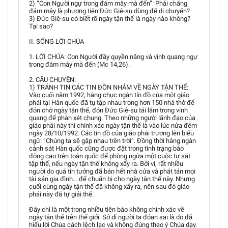
2) “Con Người ngự trong đám mây mà đến”: Phải chăng
đám mây là phương tiện Đức Giê-su dùng để di chưyển?
3) Đức Giê-su có biết rõ ngày tận thế là ngày nào không?
Tại sao?
II. SỐNG LỜI CHÚA
1. LỜI CHÚA: Con Người đầy quyền năng và vinh quang ngự
trong đám mây mà đến (Mc 14,26).
2. CÂU CHUYỆN:
1) TRÁNH TIN CÁC TIN ĐỒN NHẢM VỀ NGÀY TẬN THẾ:
Vào cuối năm 1992, hàng chục ngàn tín đồ của một giáo
phái tại Hàn quốc đã tụ tập nhau trong hơn 150 nhà thờ để
đón chờ ngày tận thế, đón Đức Giê-su tái lâm trong vinh
quang để phán xét chung. Theo những người lãnh đạo của
giáo phái này thì chính xác ngày tận thế là vào lúc nửa đêm
ngày 28/10/1992. Các tín đồ của giáo phái trương lên biểu
ngữ: ”Chúng ta sẽ gặp nhau trên trời”. Đồng thời hàng ngàn
cảnh sát Hàn quốc cũng được đặt trong tình trạng báo
động cao trên toàn quốc để phòng ngừa một cuộc tự sát
tập thể, nếu ngày tận thế không xẩy ra. Bởi vì, rất nhiều
người do quá tin tưởng đã bán hết nhà cửa và phát tán mọi
tài sản gia đình… để chuẩn bị cho ngày tận thế này. Nhưng
cuối cùng ngày tận thế đã không xẩy ra, nên sau đó giáo
phái này đã tự giải thể.
Đây chỉ là một trong nhiều tiên báo không chính xác về
ngày tận thế trên thế giới. Sở dĩ người ta đóan sai là do đã
hiểu lời Chúa cách lệch lạc và không đúng theo ý Chúa dạy.