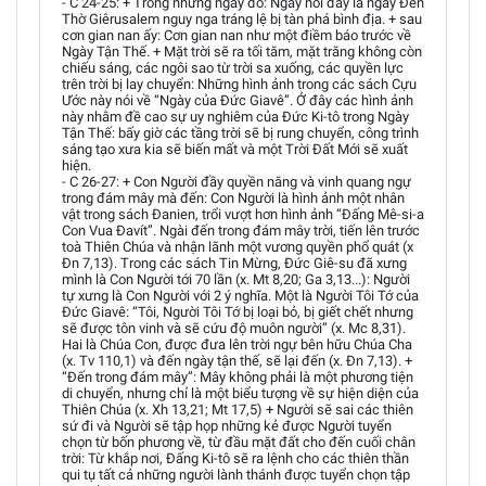
- C 24-25: + Trong những ngày đó: Ngày nói đây là ngày Đền
Thờ Giêrusalem nguy nga tráng lệ bị tàn phá bình địa. + sau
cơn gian nan ấy: Cơn gian nan như một điềm báo trước về
Ngày Tận Thế. + Mặt trời sẽ ra tối tăm, mặt trăng không còn
chiếu sáng, các ngôi sao từ trời sa xuống, các quyền lực
trên trời bị lay chuyển: Những hình ảnh trong các sách Cựu
Ước này nói về “Ngày của Đức Giavê”. Ở đây các hình ảnh
này nhằm đề cao sự uy nghiêm của Đức Ki-tô trong Ngày
Tận Thế: bấy giờ các tầng trời sẽ bị rung chuyển, công trình
sáng tạo xưa kia sẽ biến mất và một Trời Đất Mới sẽ xuất
hiện.
- C 26-27: + Con Người đầy quyền năng và vinh quang ngự
trong đám mây mà đến: Con Người là hình ảnh một nhân
vật trong sách Đanien, trổi vượt hơn hình ảnh “Đấng Mê-si-a
Con Vua Đavít”. Ngài đến trong đám mây trời, tiến lên trước
toà Thiên Chúa và nhận lãnh một vương quyền phổ quát (x
Đn 7,13). Trong các sách Tin Mừng, Đức Giê-su đã xưng
mình là Con Người tới 70 lần (x. Mt 8,20; Ga 3,13...): Người
tự xưng là Con Người với 2 ý nghĩa. Một là Người Tôi Tớ của
Đức Giavê: “Tôi, Người Tôi Tớ bị loại bỏ, bị giết chết nhưng
sẽ được tôn vinh và sẽ cứu độ muôn người” (x. Mc 8,31).
Hai là Chúa Con, được đưa lên trời ngự bên hữu Chúa Cha
(x. Tv 110,1) và đến ngày tận thế, sẽ lại đến (x. Đn 7,13). +
“Đến trong đám mây”: Mây không phải là một phương tiện
di chuyển, nhưng chỉ là một biểu tượng về sự hiện diện của
Thiên Chúa (x. Xh 13,21; Mt 17,5) + Người sẽ sai các thiên
sứ đi và Người sẽ tập họp những kẻ được Người tuyển
chọn từ bốn phương về, từ đầu mặt đất cho đến cuối chân
trời: Từ khắp nơi, Đấng Ki-tô sẽ ra lệnh cho các thiên thần
qui tụ tất cả những người lành thánh được tuyển chọn tập