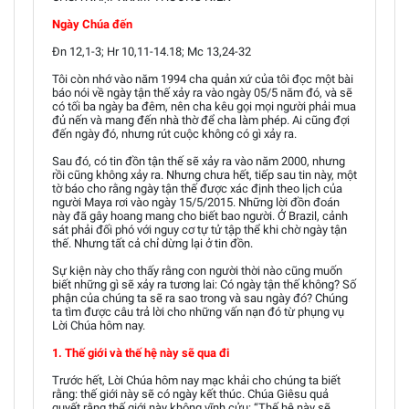
Ngày Chúa đến
Đn 12,1-3; Hr 10,11-14.18; Mc 13,24-32
Tôi còn nhớ vào năm 1994 cha quản xứ của tôi đọc một bài
báo nói về ngày tận thế xảy ra vào ngày 05/5 năm đó, và sẽ
có tối ba ngày ba đêm, nên cha kêu gọi mọi người phải mua
đủ nến và mang đến nhà thờ để cha làm phép. Ai cũng đợi
đến ngày đó, nhưng rút cuộc không có gì xảy ra.
Sau đó, có tin đồn tận thế sẽ xảy ra vào năm 2000, nhưng
rồi cũng không xảy ra. Nhưng chưa hết, tiếp sau tin này, một
tờ báo cho rằng ngày tận thế được xác định theo lịch của
người Maya rơi vào ngày 15/5/2015. Những lời đồn đoán
này đã gây hoang mang cho biết bao người. Ở Brazil, cảnh
sát phải đối phó với nguy cơ tự tử tập thể khi chờ ngày tận
thế. Nhưng tất cả chỉ dừng lại ở tin đồn.
Sự kiện này cho thấy rằng con người thời nào cũng muốn
biết những gì sẽ xảy ra tương lai: Có ngày tận thế không? Số
phận của chúng ta sẽ ra sao trong và sau ngày đó? Chúng
ta tìm được câu trả lời cho những vấn nạn đó từ phụng vụ
Lời Chúa hôm nay.
1. Thế giới và thế hệ này sẽ qua đi
Trước hết, Lời Chúa hôm nay mạc khải cho chúng ta biết
rằng: thế giới này sẽ có ngày kết thúc. Chúa Giêsu quả
quyết rằng thế giới này không vĩnh cửu: “Thế hệ này sẽ