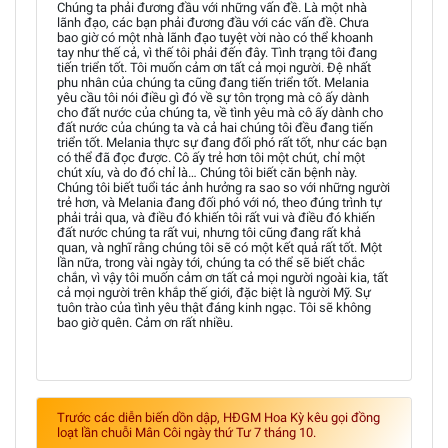
Chúng ta phải đương đầu với những vấn đề. Là một nhà
lãnh đạo, các bạn phải đương đầu với các vấn đề. Chưa
bao giờ có một nhà lãnh đạo tuyệt vời nào có thể khoanh
tay như thế cả, vì thế tôi phải đến đây. Tình trạng tôi đang
tiến triển tốt. Tôi muốn cảm ơn tất cả mọi người. Đệ nhất
phu nhân của chúng ta cũng đang tiến triển tốt. Melania
yêu cầu tôi nói điều gì đó về sự tôn trọng mà cô ấy dành
cho đất nước của chúng ta, về tình yêu mà cô ấy dành cho
đất nước của chúng ta và cả hai chúng tôi đều đang tiến
triển tốt. Melania thực sự đang đối phó rất tốt, như các bạn
có thể đã đọc được. Cô ấy trẻ hơn tôi một chút, chỉ một
chút xíu, và do đó chỉ là… Chúng tôi biết căn bệnh này.
Chúng tôi biết tuổi tác ảnh hưởng ra sao so với những người
trẻ hơn, và Melania đang đối phó với nó, theo đúng trình tự
phải trải qua, và điều đó khiến tôi rất vui và điều đó khiến
đất nước chúng ta rất vui, nhưng tôi cũng đang rất khả
quan, và nghĩ rằng chúng tôi sẽ có một kết quả rất tốt. Một
lần nữa, trong vài ngày tới, chúng ta có thể sẽ biết chắc
chắn, vì vậy tôi muốn cảm ơn tất cả mọi người ngoài kia, tất
cả mọi người trên khắp thế giới, đặc biệt là người Mỹ. Sự
tuôn trào của tình yêu thật đáng kinh ngạc. Tôi sẽ không
bao giờ quên. Cảm ơn rất nhiều.
Trước các diễn biến dồn dập, HĐGM Hoa Kỳ kêu gọi đồng
loạt lần chuỗi Mân Côi ngày thứ Tư 7 tháng 10.