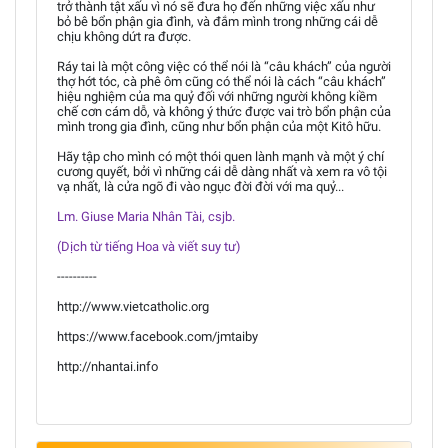
trở thành tật xấu vì nó sẽ đưa họ đến những việc xấu như
bỏ bê bổn phận gia đình, và đắm mình trong những cái dễ
chịu không dứt ra được.
Ráy tai là một công việc có thể nói là “câu khách” của người
thợ hớt tóc, cà phê ôm cũng có thể nói là cách “câu khách”
hiệu nghiệm của ma quỷ đối với những người không kiềm
chế cơn cám dỗ, và không ý thức được vai trò bổn phận của
mình trong gia đình, cũng như bổn phận của một Kitô hữu.
Hãy tập cho mình có một thói quen lành mạnh và một ý chí
cương quyết, bởi vì những cái dễ dàng nhất và xem ra vô tội
vạ nhất, là cửa ngõ đi vào ngục đời đời với ma quỷ...
Lm. Giuse Maria Nhân Tài, csjb.
(Dịch từ tiếng Hoa và viết suy tư)
----------
http://www.vietcatholic.org
https://www.facebook.com/jmtaiby
http://nhantai.info