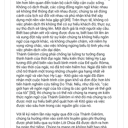
lớn hơn liên quan đến toàn bộ cách tiếp cận cuộc sống.
Không có dịch thuật, các cộng đồng ngôn ngữ khác nhau
sẽ không thể thông đạt với nhau được; chúng ta sẽ đóng
cánh cửa lịch sử đối với nhau và phủ nhận khả thể xây
dựng một nền văn hóa gặp gỡ [49]. Trên thực tế, không có
việc phiên dịch thì không thể có sự hiếu khách đó; thực sự,
sự thù địch sẽ tăng lên. Một dịch giả là một người xây cầu.
Biết bao phán xét vội vàng được đưa ra, biết bao lời lên án
và xung đột nảy sinh từ sự kiện chúng ta không hiểu ngôn
ngữ của người khác, và không chuyên chăm, với niềm hy
vọng vững chắc, vào việc không ngừng biểu lộ tình yêu mà
việc phiên dịch vốn dại diện.
Thánh Giêrôm cũng phải chống lại luồng tư tưởng đang
thịnh hành của thời đại ngài. Nếu kiến thức tiếng Hy Lạp
tương đối phổ biến vào buổi bình minh của Đế quốc Rôma,
thì vào thời của ngài, nó đã trở nên hiếm hoi. Ngài đã tiến tới
chỗ trở thành một trong những chuyên gia hạng nhất về
ngôn ngữ và văn học Hy Lạp - Kitô giáo và ngài đã đảm
nhận một cuộc hành trình còn gian khổ và đơn độc hơn khi
tiến hành nghiên cứu tiếng Do Thái. Nếu, như đã nói, “các
giới hạn về ngôn ngữ của tôi cũng là các giới hạn về thế giới
của tôi” [50], thì chúng ta có thể nói chúng ta mang ơn kiến
thức ngôn ngữ của Thánh Giêrôm vì nhờ đó mà chúng ta có
được một sự hiểu biết phổ quát hơn về Kitô giáo và việc
được vào sâu hơn trong các nguồn gốc của nó.
Với lễ kỷ niệm lần này ngày qua đời của Thánh Giêrôm,
chúng ta hướng nhìn vào sinh khí truyền giáo phi thường
được phát biểu qua sự kiện Lời Chúa đã được dịch ra hơn
ba ngàn thứ tiếng. Chúng ta mang ơn không biết bao nhà