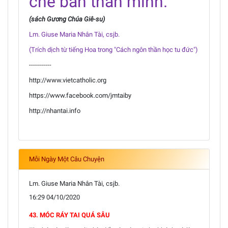
chế bản thân mình.
(sách Gương Chúa Giê-su)
Lm. Giuse Maria Nhân Tài, csjb.
(Trích dịch từ tiếng Hoa trong "Cách ngôn thần học tu đức")
-----------
http://www.vietcatholic.org
https://www.facebook.com/jmtaiby
http://nhantai.info
Mỗi Ngày Một Câu Chuyện
Lm. Giuse Maria Nhân Tài, csjb.
16:29 04/10/2020
43. MÓC RÁY TAI QUÁ SÂU