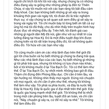
người chỉ trích tôi khi tôi nói vậy, nhưng chúng ta có những
điều đang xảy ra giống như những phép lạ đến từ Thiên
Chúa, vì vậy tôi muốn nói với các bạn rằng tôi bắt đầu cảm
thấy khoẻ. Các bạn không biết những gì sẽ xảy ra trong
khoảng thời gian vài ngày tới, tôi đoán đó là trắc nghiệm
thực sự, vì vậy chúng ta sẽ quan sát xem điều gì sẽ xảy ra
trong vài ngày tới. Tôi chỉ muốn bày tỏ lòng biết ơn tất cả sự
ủng hộ mà tôi đã thấy, cho dù nhìn thấy trên truyền hình hay
được đọc về những điều ấy. Trên hết, tôi đánh giá cao
những gì người dân Mỹ đã nói, gần như với sự nhất trí của
lưỡng đảng tại Hoa Kỳ. Đó là một điều tuyệt đẹp khi được
chứng kiến và tôi rất trân trọng điều đó, tôi sẽ không quên
điều đó. Tôi hứa với các bạn như vậy.
Tôi cũng muốn cảm ơn các nhà lãnh đạo trên thế giới đã
gửi lời chia buồn và họ biết những gì chúng ta đang trải qua.
Như các nhà lãnh đạo của các bạn, họ biết những gì những
gì tôi phải trải qua, nhưng tôi không có lựa chọn nào khác,
bởi vì tôi không muốn ở lại Tòa Bạch Ốc. Tôi có thể làm như
thế. Ở lại Tòa Bạch Ốc, tự nhốt mình. Không bao giờ đi đâu.
Thậm chí đừng đến Phòng Bầu dục. Chỉ cần ở trên lầu, và
tận hưởng nó. Không nhìn thấy mọi người. Đừng nói chuyện
với mọi người, và chỉ cần ở yên như thế, nhưng tôi không
thể làm như vậy. Tôi phải ra phía trước, và đây là nước Mỹ.
Đây là Hoa Kỳ. Đây là quốc gia vĩ đại nhất trên thế giới. Đây
là quốc gia hùng mạnh nhất thế giới. Tôi không thể bị nhốt
trong một căn phòng trên lầu, tuyệt đối an toàn, và chỉ cần
nói, “Này, chuyện gì xảy ra, cứ để nó xảy ra nhé.” Tôi không
thể làm điều đó.