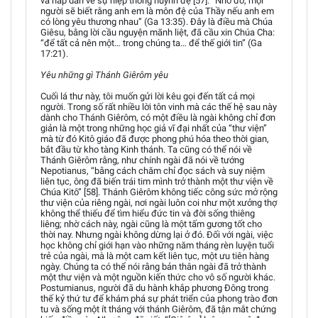
và hấp dẫn về sự hiệp thông huynh đệ [57]. “Nhờ đó, mọi
người sẽ biết rằng anh em là môn đệ của Thầy nếu anh em
có lòng yêu thương nhau” (Ga 13:35). Đây là điều mà Chúa
Giêsu, bằng lời cầu nguyện mãnh liệt, đã cầu xin Chúa Cha:
“để tất cả nên một… trong chúng ta… để thế giới tin” (Ga
17:21).
Yêu những gì Thánh Giêrôm yêu
Cuối lá thư này, tôi muốn gửi lời kêu gọi đến tất cả mọi
người. Trong số rất nhiều lời tôn vinh mà các thế hệ sau này
dành cho Thánh Giêrôm, có một điều là ngài không chỉ đơn
giản là một trong những học giả vĩ đại nhất của “thư viện”
mà từ đó Kitô giáo đã được phong phú hóa theo thời gian,
bắt đầu từ kho tàng Kinh thánh. Ta cũng có thể nói về
Thánh Giêrôm rằng, như chính ngài đã nói về tướng
Nepotianus, “bằng cách chăm chỉ đọc sách và suy niệm
liên tục, ông đã biến trái tim mình trở thành một thư viện về
Chúa Kitô” [58]. Thánh Giêrôm không tiếc công sức mở rộng
thư viện của riêng ngài, nơi ngài luôn coi như một xưởng thợ
không thể thiếu để tìm hiểu đức tin và đời sống thiêng
liêng; nhờ cách này, ngài cũng là một tấm gương tốt cho
thời nay. Nhưng ngài không dừng lại ở đó. Đối với ngài, việc
học không chỉ giới hạn vào những năm tháng rèn luyện tuổi
trẻ của ngài, mà là một cam kết liên tục, một ưu tiên hàng
ngày. Chúng ta có thể nói rằng bản thân ngài đã trở thành
một thư viện và một nguồn kiến thức cho vô số người khác.
Postumianus, người đã du hành khắp phương Đông trong
thế kỷ thứ tư để khám phá sự phát triển của phong trào đơn
tu và sống một ít tháng với thánh Giêrôm, đã tận mắt chứng