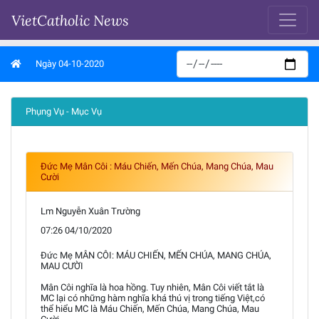
VietCatholic News
Ngày 04-10-2020
Phụng Vụ - Mục Vụ
Đức Mẹ Mân Côi : Máu Chiến, Mến Chúa, Mang Chúa, Mau
Cười
Lm Nguyễn Xuân Trường
07:26 04/10/2020
Đức Mẹ MÂN CÔI: MÁU CHIẾN, MẾN CHÚA, MANG CHÚA,
MAU CƯỜI
Mân Côi nghĩa là hoa hồng. Tuy nhiên, Mân Côi viết tắt là
MC lại có những hàm nghĩa khá thú vị trong tiếng Việt,có
thể hiểu MC là Máu Chiến, Mến Chúa, Mang Chúa, Mau