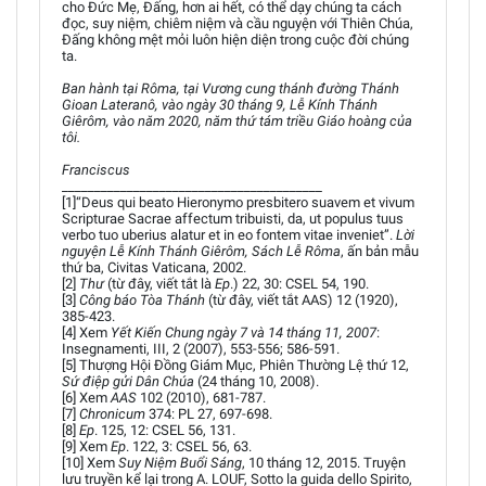
cho Đức Mẹ, Đấng, hơn ai hết, có thể dạy chúng ta cách
đọc, suy niệm, chiêm niệm và cầu nguyện với Thiên Chúa,
Đấng không mệt mỏi luôn hiện diện trong cuộc đời chúng
ta.
Ban hành tại Rôma, tại Vương cung thánh đường Thánh
Gioan Lateranô, vào ngày 30 tháng 9, Lễ Kính Thánh
Giêrôm, vào năm 2020, năm thứ tám triều Giáo hoàng của
tôi.
Franciscus
________________________________________
[1]“Deus qui beato Hieronymo presbitero suavem et vivum
Scripturae Sacrae affectum tribuisti, da, ut populus tuus
verbo tuo uberius alatur et in eo fontem vitae inveniet”.
Lời
nguyện Lễ Kính Thánh Giêrôm, Sách Lễ Rôma
, ấn bản mẫu
thứ ba, Civitas Vaticana, 2002.
[2]
Thư
(từ đây, viết tắt là
Ep
.) 22, 30: CSEL 54, 190.
[3]
Công báo Tòa Thánh
(từ đây, viết tắt AAS) 12 (1920),
385-423.
[4] Xem
Yết Kiến Chung ngày 7 và 14 tháng 11, 2007
:
Insegnamenti, III, 2 (2007), 553-556; 586-591.
[5] Thượng Hội Đồng Giám Mục, Phiên Thường Lệ thứ 12,
Sứ điệp gửi Dân Chúa
(24 tháng 10, 2008).
[6] Xem
AAS
102 (2010), 681-787.
[7]
Chronicum
374: PL 27, 697-698.
[8]
Ep
. 125, 12: CSEL 56, 131.
[9] Xem
Ep
. 122, 3: CSEL 56, 63.
[10] Xem
Suy Niệm Buổi Sáng
, 10 tháng 12, 2015. Truyện
lưu truyền kể lại trong A. LOUF, Sotto la guida dello Spirito,