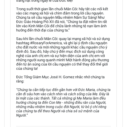
tràng hạt trong ngày lễ của Đức Mẹ!
Trong suốt thời gian lần chuỗi Mân Côi: hãy tắt các nối kết
vào các mạng xã hội và chìm đắm trong lời cầu nguyện.
Chúng ta sẽ cầu nguyện Mầu nhiệm Năm Sự Sáng! Như
Đức Giáo Hoàng Piô XII đã nói, “Chúng ta đặt niềm tin rất
lớn vào Kinh Mân Côi để chữa lành những tệ nạn làm ảnh
hưởng đến thời đại của chúng ta.”
Sau khi lần chuỗi Mân Côi: quay lại mạng xã hội và sử dụng
hashtag #RosaryForAmerica, và ghi lại ý định cầu nguyện
cho đất nước và mời những người khác cầu nguyện cho ý
định đó. Sau đó, hãy chú ý đến mục đích sử dụng công
nghệ của anh chị em và sự hiện diện của anh chị em với
những người xung quanh mình! Một hành động yêu thương
đến từ ân sủng của lời cầu nguyện có thể thay đổi thế giới
của chúng ta!
Đức Tổng Giám Mục José H. Gomez nhắc nhở chúng ta
rằng:
“Chúng ta cần tiếp tục đến gần hơn với Đức Maria, chúng ta
cần đi sâu hơn vào cách nhìn và cách sống của Mẹ. Đây là
bí mật của các thánh. Tất cả những gì Mẹ Maria làm đều
hướng chúng ta đến Con Mẹ - những điều răn của Người,
những mầu nhiệm trong cuộc đời Người, từ bỏ ý chí riêng
của chúng ta để theo Người và chia sẻ sứ mệnh của
Người.”