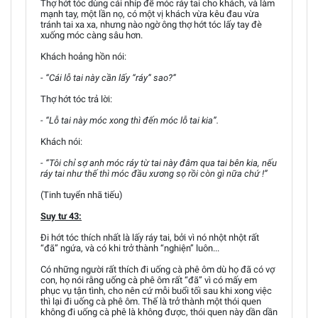
Thợ hớt tóc dùng cái nhíp để móc ráy tai cho khách, và làm
mạnh tay, một lần nọ, có một vị khách vừa kêu đau vừa
tránh tai xa xa, nhưng nào ngờ ông thợ hớt tóc lấy tay đè
xuống móc càng sâu hơn.
Khách hoảng hồn nói:
- “Cái lỗ tai này cần lấy “ráy” sao?”
Thợ hớt tóc trả lời:
- “Lỗ tai này móc xong thì đến móc lỗ tai kia”.
Khách nói:
- “Tôi chỉ sợ anh móc ráy từ tai này đâm qua tai bên kia, nếu
ráy tai như thế thì móc đầu xương sọ rồi còn gì nữa chứ !”
(Tinh tuyển nhã tiếu)
Suy tư 43:
Đi hớt tóc thích nhất là lấy ráy tai, bởi vì nó nhột nhột rất
“đã” ngứa, và có khi trở thành “nghiện” luôn...
Có những người rất thích đi uống cà phê ôm dù họ đã có vợ
con, họ nói rằng uống cà phê ôm rất “đã” vì có mấy em
phục vụ tận tình, cho nên cứ mỗi buổi tối sau khi xong việc
thì lại đi uống cà phê ôm. Thế là trở thành một thói quen
không đi uống cà phê là không được, thói quen này dần dần