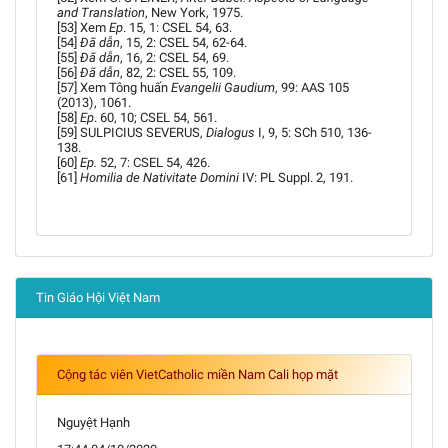
and Translation
, New York, 1975.
[53] Xem
Ep
. 15, 1: CSEL 54, 63.
[54]
Đã dẫn
, 15, 2: CSEL 54, 62-64.
[55]
Đã dẫn
, 16, 2: CSEL 54, 69.
[56]
Đã dẫn
, 82, 2: CSEL 55, 109.
[57] Xem Tông huấn
Evangelii Gaudium
, 99: AAS 105
(2013), 1061.
[58]
Ep
. 60, 10; CSEL 54, 561.
[59] SULPICIUS SEVERUS,
Dialogus
I, 9, 5: SCh 510, 136-
138.
[60]
Ep.
52, 7: CSEL 54, 426.
[61]
Homilia de Nativitate Domini
IV: PL Suppl. 2, 191.
Tin Giáo Hội Việt Nam
Cộng tác viên VietCatholic miền Nam Cali họp mặt
Nguyệt Hạnh