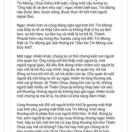
Tin Mừng; Chúa Giêsu kết luận, cũng một câu tương tự,
“Ông hãy đi và làm như vậy”; ngạc nhiên biết bao, Tin Mừng
này được làm, được sống, được thực thi bởi một người
ngoại đạo.
Ngạc nhiên hơn và cũng đáng nghi ngờ hơn khi ‘Tin Mừng’
của thầy tư tế và thầy Lêvi xem ra không thật vì họ sợ lấm
lem, sợ hôi hám, sợ liên luỵ và nhất là sợ trễ lễ; Thánh
Phaolô hôm nay trong thư Galata cũng nói đến Tin Mừng
thật và Tin Mừng giả, bởi những kẻ “đảo lộn Tin Mừng của
Đức Kitô”.
Một ngạc nhiên khác chúng ta có thể chứng kiến nơi người
chủ quán trọ. Ông sửng sốt khi thấy một người lạ, một
người ngoại giáo, đã liều lĩnh dừng chân chăm sóc người bị
nạn vốn là kẻ thù của mình; ông dìu về quán trọ, trả hai
đồng và hứa khi trở về, sẽ trả phần còn lại. Chủ quán là một
người đã mở lòng ra với sự ngạc nhiên về lòng thương xót,
một cái gì thuộc về Thiên Chúa; đang khi các tư tế, những
người biết nhiều về Thiên Chúa lại không nhạy bén với việc
xót thương, những người ấy không bao giờ ngạc nhiên trước
một chứng tá mà lẽ ra, họ phải có khả năng đảm nhận.
Lòng thương xót đối với người khốn khổ là gương mặt thật
của tình yêu, gương mặt thật của Tin Mừng; khả năng
thương xót là phép thử của người Kitô hữu. Vì thế, đừng tự
hỏi, xem người bị nạn có say rượu không; nhưng ngạc nhiên
hơn, hãy tự hỏi, trái tim tôi có say lòng thương xót như Thiên
Chúa say mê nó không? Câu hỏi này mời gọi chúng ta tỏ
bày gương mặt của Chúa Cha như Chúa Giêsu đã tỏ bày,