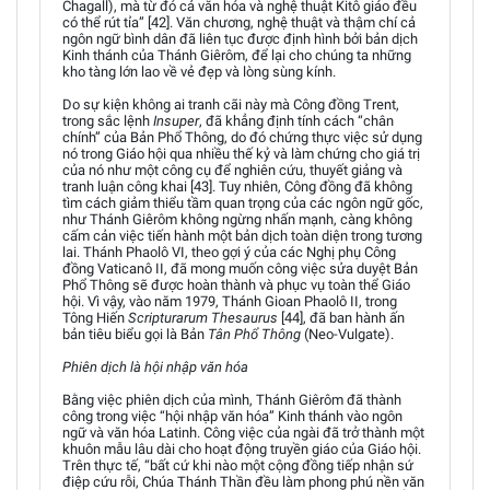
Chagall), mà từ đó cả văn hóa và nghệ thuật Kitô giáo đều
có thể rút tỉa” [42]. Văn chương, nghệ thuật và thậm chí cả
ngôn ngữ bình dân đã liên tục được định hình bởi bản dịch
Kinh thánh của Thánh Giêrôm, để lại cho chúng ta những
kho tàng lớn lao về vẻ đẹp và lòng sùng kính.
Do sự kiện không ai tranh cãi này mà Công đồng Trent,
trong sắc lệnh
Insuper
, đã khẳng định tính cách “chân
chính” của Bản Phổ Thông, do đó chứng thực việc sử dụng
nó trong Giáo hội qua nhiều thế kỷ và làm chứng cho giá trị
của nó như một công cụ để nghiên cứu, thuyết giảng và
tranh luận công khai [43]. Tuy nhiên, Công đồng đã không
tìm cách giảm thiểu tầm quan trọng của các ngôn ngữ gốc,
như Thánh Giêrôm không ngừng nhấn mạnh, càng không
cấm cản việc tiến hành một bản dịch toàn diện trong tương
lai. Thánh Phaolô VI, theo gợi ý của các Nghị phụ Công
đồng Vaticanô II, đã mong muốn công việc sửa duyệt Bản
Phổ Thông sẽ được hoàn thành và phục vụ toàn thể Giáo
hội. Vì vậy, vào năm 1979, Thánh Gioan Phaolô II, trong
Tông Hiến
Scripturarum Thesaurus
[44], đã ban hành ấn
bản tiêu biểu gọi là Bản
Tân Phổ Thông
(Neo-Vulgate).
Phiên dịch là hội nhập văn hóa
Bằng việc phiên dịch của mình, Thánh Giêrôm đã thành
công trong việc “hội nhập văn hóa” Kinh thánh vào ngôn
ngữ và văn hóa Latinh. Công việc của ngài đã trở thành một
khuôn mẫu lâu dài cho hoạt động truyền giáo của Giáo hội.
Trên thực tế, “bất cứ khi nào một cộng đồng tiếp nhận sứ
điệp cứu rỗi, Chúa Thánh Thần đều làm phong phú nền văn