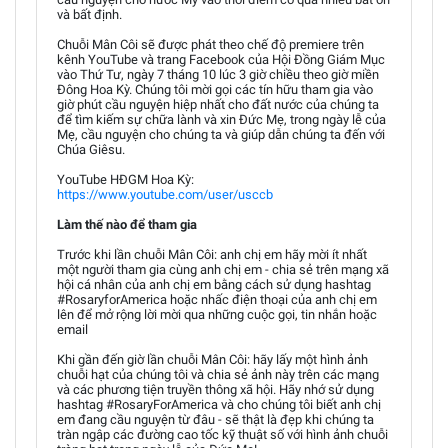
và bất định.
Chuỗi Mân Côi sẽ được phát theo chế độ premiere trên
kênh YouTube và trang Facebook của Hội Đồng Giám Mục
vào Thứ Tư, ngày 7 tháng 10 lúc 3 giờ chiều theo giờ miền
Đông Hoa Kỳ. Chúng tôi mời gọi các tín hữu tham gia vào
giờ phút cầu nguyện hiệp nhất cho đất nước của chúng ta
để tìm kiếm sự chữa lành và xin Đức Mẹ, trong ngày lễ của
Mẹ, cầu nguyện cho chúng ta và giúp dẫn chúng ta đến với
Chúa Giêsu.
YouTube HĐGM Hoa Kỳ:
https://www.youtube.com/user/usccb
Làm thế nào để tham gia
Trước khi lần chuỗi Mân Côi: anh chị em hãy mời ít nhất
một người tham gia cùng anh chị em - chia sẻ trên mạng xã
hội cá nhân của anh chị em bằng cách sử dụng hashtag
#RosaryforAmerica hoặc nhấc điện thoại của anh chị em
lên để mở rộng lời mời qua những cuộc gọi, tin nhắn hoặc
email
Khi gần đến giờ lần chuỗi Mân Côi: hãy lấy một hình ảnh
chuỗi hạt của chúng tôi và chia sẻ ảnh này trên các mạng
và các phương tiện truyền thông xã hội. Hãy nhớ sử dụng
hashtag #RosaryForAmerica và cho chúng tôi biết anh chị
em đang cầu nguyện từ đâu - sẽ thật là đẹp khi chúng ta
tràn ngập các đường cao tốc kỹ thuật số với hình ảnh chuỗi