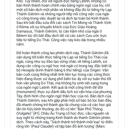
Kitô. Tuy nhiên, đối với người đọc tiếng Latinh, không có
bản Kinh thánh hoàn chỉnh nào bằng ngôn ngữ của họ; chỉ
một số bản dịch một phần và không đầy đủ từ tiếng Hy Lạp.
Thánh Giêrôm và những người tiếp nối công việc của ngài
có công trong việc duyệt lại và dịch lại toàn bộ Kinh thánh.
Sau khi bắt đầu sửa đổi các sách Tin Mừng và Thánh Vịnh
ở Rôma với sự khuyến khích của Đức Giáo Hoàng
Damasus, Thánh Giêrôm, từ căn hầm nhỏ của ngài ở
Bêlem lúc đó bắt đầu dịch tất cả các sách Cựu ước trực
tiếp từ tiếng Do Thái. Công việc này kéo dài trong nhiều
năm.
Để hoàn thành công lao phiên dịch này, Thánh Giêrôm đã
vận dụng tốt kiến thức tiếng Hy Lạp và tiếng Do Thái của
ngài, cũng như sự đào tạo vững chắc về tiếng Latinh, sử
dụng các công cụ ngữ học mà ngài có trong tay, đặc biệt là
bộ
Hexapla
(kinh thánh bằng 6 thứ tiếng) của Origen. Văn
bản cuối cùng thống nhất tính liên tục trong các công thức
hiện đang được sử dụng phổ biến lúc ấy với sự tuân thủ tốt
hơn văn phong Do Thái, mà không hy sinh nét sang trọng
của ngôn ngữ Latinh. Kết quả là một công trình để đời
(monument) thực sự đánh dấu lịch sử văn hóa của phương
Tây, định hình cho ngôn ngữ thần học của nó. Bản dịch của
Thánh Giêrôm, sau khi gặp phải một số bác bỏ lúc ban đầu,
đã nhanh chóng trở thành gia tài chung của cả các học giả
lẫn tín hữu bình thường; do đó có tên “Bản Phổ Thông
(Vulgate)" [41]. Châu Âu Trung cổ học đọc, cầu nguyện và
suy nghĩ từ những trang Kinh thánh do thánh Giêrôm phiên
dịch. Theo cách này, “Sách thánh trở thành một loại‘ từ điển
rộng lớn ’(Paul Claudel) và‘tập bản đồ ảnh tượng’ (Marc