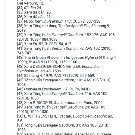
Dei Verbum, 12.
[34]
đã dẫn
24.
[35] Xem
đã dẫn
, 25.
[36] Xem
đã dẫn
, 21.
[37] N. 56; Xem
In Psalmum
147: CCL 78, 337-338.
[38] Xem Tông thư dạng Tự sắc
Aperuit Illis
, 30 tháng 9,
2019.
[39] Xem Tông huấn
Evangelii Gaudium
, 152.175: AAS 105
(2013), 1083-1084.1093.
[40] Xem
Ep
. 52, 3: CSEL 54, 417.
[41] Xem Tông huấn
Verbum Domini
, 72: AAS 102 (2010),
746-747.
[42] Thánh Gioan Phaolô II,
Thư gửi các Nghệ sĩ
(4 tháng 4,
1999), 5: AAS 91 (1999), 1159-1160.
[43] Xem DENZIGER-SCHÖNMETZER,
Enchiridion
Symbolorum
, ed. 43, 1506.
[44] 25 tháng 4, 1979:
AAS
71 (1979), 557-559.
[45] Tông huấn
Evangelii Gaudium
, 116: AAS 105 (2013),
1068.
[46]
Homilia in Ezechielem
I, 7: PL 76, 843D.
[47] Xem Tông huấn
Evangelii Gaudium
, 116: AAS 105
(2013), 1068.
[48] Xem P. RICOEUR,
Sur la traduction
, Paris, 2004.
[49] Xem Tông huấn
Evangelii Gaudium
, 24: AAS 105
(2013), 1029-1030.
[50] L. WITTGENSTEIN,
Tractatus Logico-Philosophicus
,
5.6.
[51] Tông huấn
Evangelii Gaudium
, 31: AAS 105 (2013),
1033.
[52] Xem G. STEINER,
After Babel. Aspects of Language