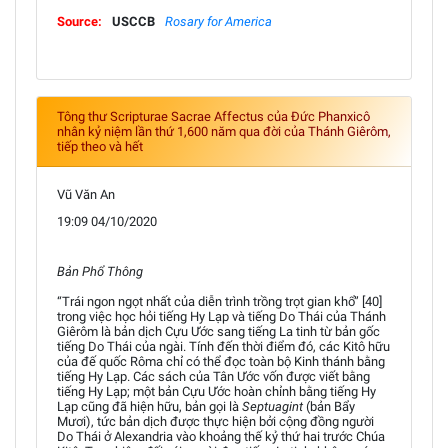
Source:
USCCB
Rosary for America
Tông thư Scripturae Sacrae Affectus của Đức Phanxicô
nhân kỷ niệm lần thứ 1,600 năm qua đời của Thánh Giêrôm,
tiếp theo và hết
Vũ Văn An
19:09 04/10/2020
Bản Phổ Thông
“Trái ngon ngọt nhất của diễn trình trồng trọt gian khổ” [40]
trong việc học hỏi tiếng Hy Lạp và tiếng Do Thái của Thánh
Giêrôm là bản dịch Cựu Ước sang tiếng La tinh từ bản gốc
tiếng Do Thái của ngài. Tính đến thời điểm đó, các Kitô hữu
của đế quốc Rôma chỉ có thể đọc toàn bộ Kinh thánh bằng
tiếng Hy Lạp. Các sách của Tân Ước vốn được viết bằng
tiếng Hy Lạp; một bản Cựu Ước hoàn chỉnh bằng tiếng Hy
Lạp cũng đã hiện hữu, bản gọi là
Septuagint
(bản Bẩy
Mươi), tức bản dịch được thực hiện bởi cộng đồng người
Do Thái ở Alexandria vào khoảng thế kỷ thứ hai trước Chúa