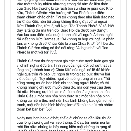
Vào một thời kỳ nhiễu nhương, trong đó tấm áo liền thân
của Giáo Hội thường bị xé rách bởi sự chia rẽ giữa các Kitô
hữu, Thánh Giêrôm vẫn hướng về Tòa Phêrô như điểm
tham chiếm chắc chắn. “Vì tôi không theo nhà lãnh đạo nào
trừ Chúa Kitô, nên tôi cũng không thông đạt với ai ngoài
Đức Thánh Cha, tức là, với Ngai Tòa Thánh Phêrô. Vì tôi biết
đây là tảng đá mà trên đó, Giáo Hội đã được xây dựng”.
Vào lúc cao điểm của cuộc tranh cãi với người Arians, ngài
đã viết cho Đức Damasus: “Ai không tụ họp với ngài là phân
tán; ai không đi với Chúa Kitô là phản Chúa Kitô” [54]. Do đó,
Thánh Giêrôm cũng có thể nói rằng: “Ai hợp nhất với Tòa
Phêrô là một với tôi” [55].
Thánh Giêrôm thường tham gia các cuộc tranh luận gay gắt
vì chính nghĩa đức tin. Tình yêu của ngài đối với sự thật và
lòng nhiệt thành bảo vệ Chúa Kitô của ngài có lẽ đã khiến
ngài quá trớn về bạo lực ngôn từ trong các bức thư và bài
viết của ngài. Tuy nhiên, ngài vốn sống trong bình an: “Tôi
cũng mong muốn hòa bình như những người khác; và tôi
không những chỉ ước muốn điều đó, mà còn yêu cầu điều
đó nữa. Nhưng sự bình an mà tôi muốn là sự bình an của
Chúa Giêsu; một nền hòa bình thực sự, một nền hòa bình
không có hiềm thù, một nền hòa bình không bao gồm chiến
tranh, một nền hòa bình không làm đối thủ sa sút mà nhằm
đoàn kết bạn bè” [56].
Ngày nay, hơn bao giờ hết, thế giới chúng ta cần liều thuốc
của lòng thương xót và hiệp thông. Ở đây, tôi muốn nói lại
một lần nữa: chúng ta hãy cung hiến một chứng tá rạng rỡ