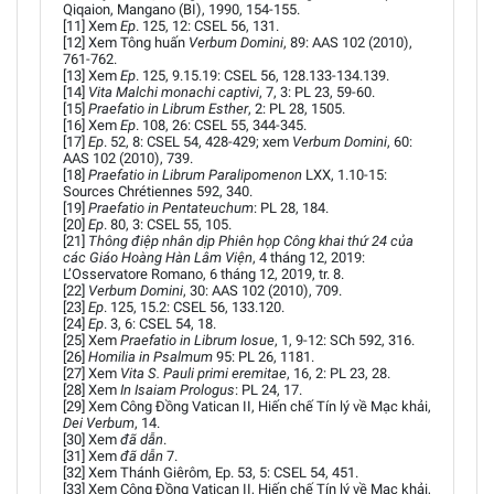
Qiqaion, Mangano (BI), 1990, 154-155.
[11] Xem
Ep
. 125, 12: CSEL 56, 131.
[12] Xem Tông huấn
Verbum Domini
, 89: AAS 102 (2010),
761-762.
[13] Xem
Ep
. 125, 9.15.19: CSEL 56, 128.133-134.139.
[14]
Vita Malchi monachi captivi
, 7, 3: PL 23, 59-60.
[15]
Praefatio in Librum Esther
, 2: PL 28, 1505.
[16] Xem
Ep
. 108, 26: CSEL 55, 344-345.
[17]
Ep
. 52, 8: CSEL 54, 428-429; xem
Verbum Domini
, 60:
AAS 102 (2010), 739.
[18]
Praefatio in Librum Paralipomenon
LXX, 1.10-15:
Sources Chrétiennes 592, 340.
[19]
Praefatio in Pentateuchum
: PL 28, 184.
[20]
Ep
. 80, 3: CSEL 55, 105.
[21]
Thông điệp nhân dịp Phiên họp Công khai thứ 24 của
các Giáo Hoàng Hàn Lâm Viện
, 4 tháng 12, 2019:
L’Osservatore Romano, 6 tháng 12, 2019, tr. 8.
[22]
Verbum Domini
, 30: AAS 102 (2010), 709.
[23]
Ep
. 125, 15.2: CSEL 56, 133.120.
[24]
Ep
. 3, 6: CSEL 54, 18.
[25] Xem
Praefatio in Librum Iosue
, 1, 9-12: SCh 592, 316.
[26]
Homilia in Psalmum
95: PL 26, 1181.
[27] Xem
Vita S. Pauli primi eremitae
, 16, 2: PL 23, 28.
[28] Xem
In Isaiam Prologus
: PL 24, 17.
[29] Xem Công Đồng Vatican II, Hiến chế Tín lý về Mạc khải,
Dei Verbum
, 14.
[30] Xem
đã dẫn
.
[31] Xem
đã dẫn
7.
[32] Xem Thánh Giêrôm, Ep. 53, 5: CSEL 54, 451.
[33] Xem Công Đồng Vatican II, Hiến chế Tín lý về Mạc khải,