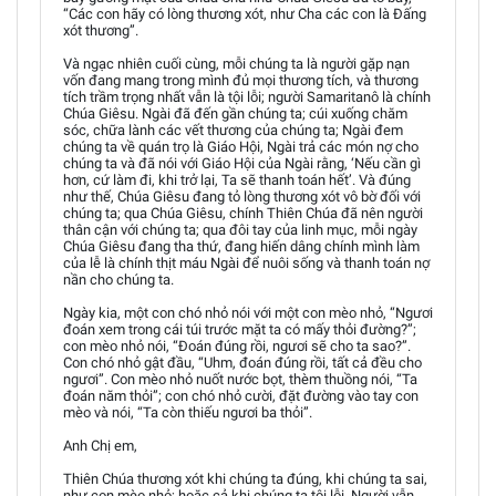
“Các con hãy có lòng thương xót, như Cha các con là Đấng
xót thương”.
Và ngạc nhiên cuối cùng, mỗi chúng ta là người gặp nạn
vốn đang mang trong mình đủ mọi thương tích, và thương
tích trầm trọng nhất vẫn là tội lỗi; người Samaritanô là chính
Chúa Giêsu. Ngài đã đến gần chúng ta; cúi xuống chăm
sóc, chữa lành các vết thương của chúng ta; Ngài đem
chúng ta về quán trọ là Giáo Hội, Ngài trả các món nợ cho
chúng ta và đã nói với Giáo Hội của Ngài rằng, ‘Nếu cần gì
hơn, cứ làm đi, khi trở lại, Ta sẽ thanh toán hết’. Và đúng
như thế, Chúa Giêsu đang tỏ lòng thương xót vô bờ đối với
chúng ta; qua Chúa Giêsu, chính Thiên Chúa đã nên người
thân cận với chúng ta; qua đôi tay của linh mục, mỗi ngày
Chúa Giêsu đang tha thứ, đang hiến dâng chính mình làm
của lễ là chính thịt máu Ngài để nuôi sống và thanh toán nợ
nần cho chúng ta.
Ngày kia, một con chó nhỏ nói với một con mèo nhỏ, “Ngươi
đoán xem trong cái túi trước mặt ta có mấy thỏi đường?”;
con mèo nhỏ nói, “Đoán đúng rồi, ngươi sẽ cho ta sao?”.
Con chó nhỏ gật đầu, “Uhm, đoán đúng rồi, tất cả đều cho
ngươi”. Con mèo nhỏ nuốt nước bọt, thèm thuồng nói, “Ta
đoán năm thỏi”; con chó nhỏ cười, đặt đường vào tay con
mèo và nói, “Ta còn thiếu ngươi ba thỏi”.
Anh Chị em,
Thiên Chúa thương xót khi chúng ta đúng, khi chúng ta sai,
như con mèo nhỏ; hoặc cả khi chúng ta tội lỗi, Người vẫn