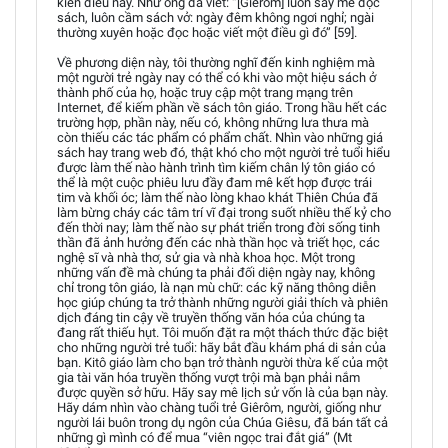
kiến điều này. Như ông đã viết: “[Giêrôm] luôn say mê đọc
sách, luôn cầm sách vở: ngày đêm không ngơi nghỉ; ngài
thường xuyên hoặc đọc hoặc viết một điều gì đó” [59].
Về phương diện này, tôi thường nghĩ đến kinh nghiệm mà
một người trẻ ngày nay có thể có khi vào một hiệu sách ở
thành phố của họ, hoặc truy cập một trang mạng trên
Internet, để kiếm phần về sách tôn giáo. Trong hầu hết các
trường hợp, phần này, nếu có, không những lưa thưa mà
còn thiếu các tác phẩm có phẩm chất. Nhìn vào những giá
sách hay trang web đó, thật khó cho một người trẻ tuổi hiểu
được làm thế nào hành trình tìm kiếm chân lý tôn giáo có
thể là một cuộc phiêu lưu đầy đam mê kết hợp được trái
tim và khối óc; làm thế nào lòng khao khát Thiên Chúa đã
làm bừng cháy các tâm trí vĩ đại trong suốt nhiều thế kỷ cho
đến thời nay; làm thế nào sự phát triển trong đời sống tinh
thần đã ảnh hưởng đến các nhà thần học và triết học, các
nghệ sĩ và nhà thơ, sử gia và nhà khoa học. Một trong
những vấn đề mà chúng ta phải đối diện ngày nay, không
chỉ trong tôn giáo, là nạn mù chữ: các kỹ năng thông diễn
học giúp chúng ta trở thành những người giải thích và phiên
dịch đáng tin cậy về truyền thống văn hóa của chúng ta
đang rất thiếu hụt. Tôi muốn đặt ra một thách thức đặc biệt
cho những người trẻ tuổi: hãy bắt đầu khám phá di sản của
bạn. Kitô giáo làm cho bạn trở thành người thừa kế của một
gia tài văn hóa truyền thống vượt trội mà bạn phải nắm
được quyền sở hữu. Hãy say mê lịch sử vốn là của bạn này.
Hãy dám nhìn vào chàng tuổi trẻ Giêrôm, người, giống như
người lái buôn trong dụ ngôn của Chúa Giêsu, đã bán tất cả
những gì mình có để mua “viên ngọc trai đắt giá” (Mt