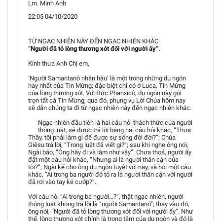
Lm. Minh Anh
22:05 04/10/2020
TỪ NGẠC NHIÊN NÀY ĐẾN NGẠC NHIÊN KHÁC
“Người đã tỏ lòng thương xót đối với người ấy”.
Kính thưa Anh Chị em,
‘Người Samaritanô nhân hậu’ là một trong những dụ ngôn
hay nhất của Tin Mừng; đặc biệt chỉ có ở Luca, Tin Mừng
của lòng thương xót. Với Đức Phanxicô, dụ ngôn này gói
trọn tất cả Tin Mừng; qua đó, phụng vụ Lời Chúa hôm nay
sẽ dẫn chúng ta đi từ ngạc nhiên này đến ngạc nhiên khác.
Ngạc nhiên đầu tiên là hai câu hỏi thách thức của người
thông luật, sẽ được trả lời bằng hai câu hỏi khác, “Thưa
Thầy, tôi phải làm gì để được sự sống đời đời?”; Chúa
Giêsu trả lời, “Trong luật đã viết gì?”; sau khi nghe ông nói,
Ngài bảo, “Ông hãy đi và làm như vậy”. Chưa thoả, người ấy
đặt một câu hỏi khác, “Nhưng ai là người thân cận của
tôi?”; Ngài kể cho ông dụ ngôn tuyệt vời này, và hỏi một câu
khác, “Ai trong ba người đó tỏ ra là người thân cận với người
đã rơi vào tay kẻ cướp?”.
Với câu hỏi “Ai trong ba người…?”, thật ngạc nhiên, người
thông luật không trả lời là “người Samaritanô”; thay vào đó,
ông nói, “Người đã tỏ lòng thương xót đối với người ấy”. Như
thế, lòng thương xót chính là trọng tâm của dụ ngôn và đó là