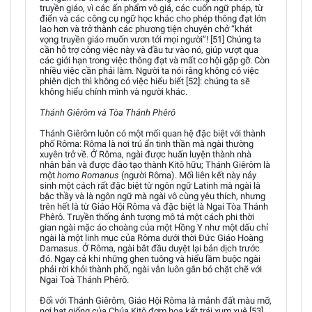
truyền giáo, vì các ấn phẩm vô giá, các cuốn ngữ pháp, từ
điển và các công cụ ngữ học khác cho phép thông đạt lớn
lao hơn và trở thành các phương tiện chuyên chở “khát
vọng truyền giáo muốn vươn tới mọi người”! [51] Chúng ta
cần hỗ trợ công việc này và đầu tư vào nó, giúp vượt qua
các giới hạn trong việc thông đạt và mất cơ hội gặp gỡ. Còn
nhiều việc cần phải làm. Người ta nói rằng không có việc
phiên dịch thì không có việc hiểu biết [52]: chúng ta sẽ
không hiểu chính mình và người khác.
Thánh Giêrôm và Tòa Thánh Phêrô
Thánh Giêrôm luôn có một mối quan hệ đặc biệt với thành
phố Rôma: Rôma là nơi trú ẩn tinh thần mà ngài thường
xuyên trở về. Ở Rôma, ngài được huấn luyện thành nhà
nhân bản và được đào tạo thành Kitô hữu; Thánh Giêrôm là
một
homo Romanus
(người Rôma). Mối liên kết này nảy
sinh một cách rất đặc biệt từ ngôn ngữ Latinh mà ngài là
bậc thầy và là ngôn ngữ mà ngài vô cùng yêu thích, nhưng
trên hết là từ Giáo Hội Rôma và đặc biệt là Ngai Tòa Thánh
Phêrô. Truyền thống ảnh tượng mô tả một cách phi thời
gian ngài mặc áo choàng của một Hồng Y như một dấu chỉ
ngài là một linh mục của Rôma dưới thời Đức Giáo Hoàng
Damasus. Ở Rôma, ngài bắt đầu duyệt lại bản dịch trước
đó. Ngay cả khi những ghen tuông và hiểu lầm buộc ngài
phải rời khỏi thành phố, ngài vẫn luôn gắn bó chặt chẽ với
Ngai Toà Thánh Phêrô.
Đối với Thánh Giêrôm, Giáo Hội Rôma là mảnh đất màu mỡ,
nơi hạt giống của Chúa Kitô đơm hoa kết trái xum xuê [53].