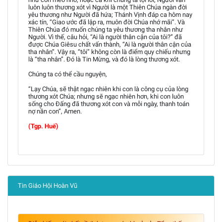
luôn luôn thương xót vì Người là một Thiên Chúa ngàn đời
yêu thương như Người đã hứa; Thánh Vịnh đáp ca hôm nay
xác tín, “Giao ước đã lập ra, muôn đời Chúa nhớ mãi”. Và
Thiên Chúa đó muốn chúng ta yêu thương tha nhân như
Người. Vì thế, câu hỏi, “Ai là người thân cận của tôi?” đã
được Chúa Giêsu chất vấn thành, “Ai là người thân cận của
tha nhân”. Vậy ra, “tôi” không còn là điểm quy chiếu nhưng
là “tha nhân”. Đó là Tin Mừng, và đó là lòng thương xót.
Chúng ta có thể cầu nguyện,
“Lạy Chúa, sẽ thật ngạc nhiên khi con là công cụ của lòng
thương xót Chúa; nhưng sẽ ngạc nhiên hơn, khi con luôn
sống cho Đấng đã thương xót con và mỗi ngày, thanh toán
nợ nần con”, Amen.
(Tgp. Huế)
Tin Giáo Hội Hoàn Vũ