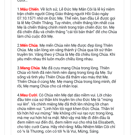
Cười…
1
.
Máu Chiến
.
Về lịch sử, Lễ Đức Mẹ Mân Côi là lễ kỷ niệm
trận chiến người Công Giáo thắng người Hồi Giáo ngày
07.10.1571 nhờ ơn Đức Mẹ. Thế nên, ban đầu Lễ được gọi
là lễ Mẹ Chiến Thắng. Tuy nhiên, chiến thắng lớn nhất của
Mẹ là chiến thắng chính mình trong trận chiến đức tin. Mẹ
đã chiến đấu và chiến thắng “cái tôi bản thân” để cho Chúa
làm chủ cuộc đời Mẹ.
2.
Mến Chúa
.
Mẹ mến Chúa nên Mẹ được đẹp lòng Thiên
Chúa. Mẹ sẵn lòng xin vâng thánh ý Chúa qua lời sứ thần
truyền tin. Vâng theo ý Chúa là Mẹ đã chiều lòng Chúa. Khi
yêu mến nhau thì luôn muốn chiều lòng nhau.
3
.
Mang Chúa
.
Mẹ đã cưu mang Chúa trong lòng. Thiên
Chúa vô hình đã nên hình nên dạng trong lòng dạ Mẹ. Sự
sống và tình yêu Thiên Chúa đã thấm vào máu thịt Mẹ.
Thiên Chúa ở cùng Mẹ. Mẹ mang Chúa trong lòng mình, để
rồi, Mẹ mang Chúa cho cả nhân loại.
4.
Mau Cười
.
Có Chúa nên Mẹ dạt dào niềm vui. Lời chào
đầu tiên của sứ thần khi truyền tin cho Đức Mẹ là “mừng
vui lên”. Và chính miệng Mẹ đã thốt lên những lời chan
chứa niềm vui: “Linh hồn tôi ngợi khen Đức Chúa. Thần trí
tôi hớn hở vui mừng.” Mẹ không chỉ vui rạo rực trong lòng,
mà mẹ vui hớn hở ra mặt. Nhờ vậy mà Mẹ đi đến đâu là
đem niềm vui đến đó, đem niềm vui cho nhà bà Elisabeth,
cho tiệc cưới Cana. Hãy nhớ rằng: Mầu Nhiệm Mân Côi chỉ
có ¼ là Thương, còn có tới ¾ là Vui, Mừng, Sáng.