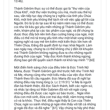
13:46).
Thánh Giêrôm thực sự có thể được gọi là “thư viện của
Chúa Kitô”, một thư viện trường cửu mà, mười sáu thế kỷ
sau, vẫn tiếp tục dạy chúng ta ý nghĩa của tình yêu Chúa
Kitô, một tình yêu không thể tách rời với việc gặp gỡ lời của
Ngườii. Đó là lý do tại sao lễ kỷ niệm năm nay có thể được
coi như lời kêu gọi yêu mến những gì Thánh Giêrôm yêu
mến, khám phá lại các tác phẩm của ngài, và để chúng ta
được thúc đẩy bởi nền linh đạo cường tráng của ngài, một
điều có thể mô tả trong yếu tính như một khát vọng không
ngừng nghỉ và say mê tìm kiếm một kiến thức lớn hơn về
Thiên Chúa, Đấng đã quyết định tự mạc khải Người. Làm
sao ngày nay, chúng ta có thể không chú ý đến lời khuyên
mà Thánh Giêrôm không ngừng đưa ra cho những người
đương thời của ngài: “Hãy đọc Kinh thánh không ngừng;
đừng bao giờ để quyển sách thánh rơi khỏi tay mình ”? [60]
Một điển hình sáng chói của điều trên là Đức Trinh Nữ
Maria, được Thánh Giêrôm gợi nhớ trước hết như Trinh Nữ
và Mẹ, nhưng cũng như một kiểu mẫu của việc đọc Kinh
Thánh theo lối cầu nguyện. Đức Maria đã suy đi nghĩ lại
những điều này trong lòng (x. Lc 2:19.51) “vì Mẹ là người
đàn bà thánh thiện, đã đọc Sách thánh, biết các ngôn sứ,
và nhắc lại rằng sứ thần Gabrien đã nói với ngài cùng
những điều đã được các ngôn sứ báo trước… Ngài nhìn
đứa con mới sinh, đứa con trai duy nhất, nằm trong máng
cỏ và la khóc. Thực thế, điều ngài thấy là Con của Thiên
Chúa; ngài so sánh những gì ngài nhìn thấy với tất cả những
gì ngài đã đọc và đã nghe ” [61]. Vậy chúng ta hãy phó thác