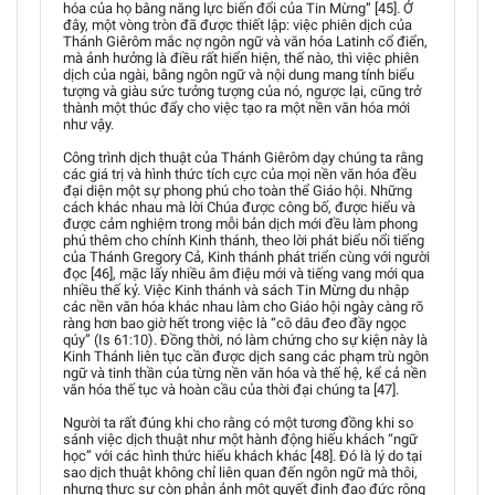
hóa của họ bằng năng lực biến đổi của Tin Mừng” [45]. Ở
đây, một vòng tròn đã được thiết lập: việc phiên dịch của
Thánh Giêrôm mắc nợ ngôn ngữ và văn hóa Latinh cổ điển,
mà ảnh hưởng là điều rất hiển hiện, thế nào, thì việc phiên
dịch của ngài, bằng ngôn ngữ và nội dung mang tính biểu
tượng và giàu sức tưởng tượng của nó, ngược lại, cũng trở
thành một thúc đẩy cho việc tạo ra một nền văn hóa mới
như vậy.
Công trình dịch thuật của Thánh Giêrôm dạy chúng ta rằng
các giá trị và hình thức tích cực của mọi nền văn hóa đều
đại diện một sự phong phú cho toàn thể Giáo hội. Những
cách khác nhau mà lời Chúa được công bố, được hiểu và
được cảm nghiệm trong mỗi bản dịch mới đều làm phong
phú thêm cho chính Kinh thánh, theo lời phát biểu nổi tiếng
của Thánh Gregory Cả, Kinh thánh phát triển cùng với người
đọc [46], mặc lấy nhiều âm điệu mới và tiếng vang mới qua
nhiều thế kỷ. Việc Kinh thánh và sách Tin Mừng du nhập
các nền văn hóa khác nhau làm cho Giáo hội ngày càng rõ
ràng hơn bao giờ hết trong việc là “cô dâu đeo đầy ngọc
qúy” (Is 61:10). Đồng thời, nó làm chứng cho sự kiện này là
Kinh Thánh liên tục cần được dịch sang các phạm trù ngôn
ngữ và tinh thần của từng nền văn hóa và thế hệ, kể cả nền
văn hóa thế tục và hoàn cầu của thời đại chúng ta [47].
Người ta rất đúng khi cho rằng có một tương đồng khi so
sánh việc dịch thuật như một hành động hiếu khách “ngữ
học” với các hình thức hiếu khách khác [48]. Đó là lý do tại
sao dịch thuật không chỉ liên quan đến ngôn ngữ mà thôi,
nhưng thực sự còn phản ảnh một quyết định đạo đức rộng