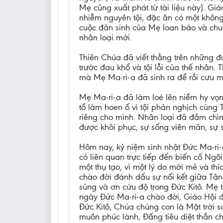
Mẹ cũng xuất phát từ tài liệu này). G
nhiễm nguyên tội, đặc ân có một không
cuộc đản sinh của Mẹ loan báo và chu
nhân loại mới.
Thiên Chúa đã viết thẳng trên những đ
trước đau khổ và tội lỗi của thế nhân. Th
mà Mẹ Ma-ri-a đã sinh ra để rồi cưu 
Mẹ Ma-ri-a đã làm loé lên niềm hy vọng
tổ làm hoen ố vì tội phản nghịch cùng 
riêng cho mình. Nhân loại đã đắm chìm
được khôi phục, sự sống viên mãn, sự 
Hôm nay, kỷ niệm sinh nhật Đức Ma-ri-
có liên quan trực tiếp đến biến cố Ng
một thụ tạo, vì một lý do mới mẻ và t
chào đời đánh dấu sự nối kết giữa Tân
sủng và ơn cứu độ trong Đức Kitô. Mẹ 
ngày Đức Ma-ri-a chào đời, Giáo Hội đ
Đức Kitô, Chúa chúng con là Mặt trời 
muôn phúc lành, Đấng tiêu diệt thần c