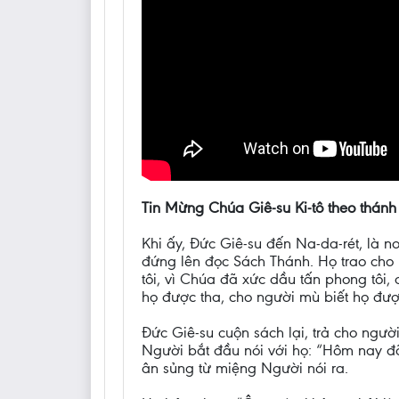
Tin Mừng Chúa Giê-su Ki-tô theo thánh
Khi ấy, Đức Giê-su đến Na-da-rét, là
đứng lên đọc Sách Thánh. Họ trao cho
tôi, vì Chúa đã xức dầu tấn phong tôi,
họ được tha, cho người mù biết họ đượ
Đức Giê-su cuộn sách lại, trả cho ngườ
Người bắt đầu nói với họ: “Hôm nay đã
ân sủng từ miệng Người nói ra.