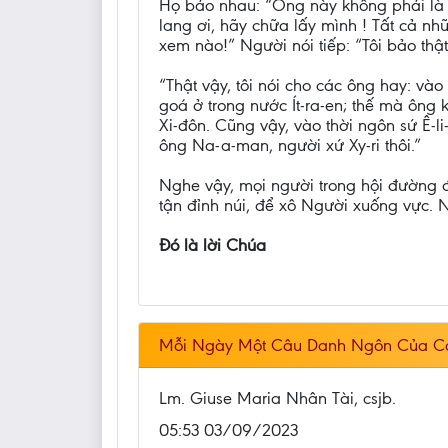
Họ bảo nhau: “Ông này không phải là c
lang ơi, hãy chữa lấy mình ! Tất cả nh
xem nào!” Người nói tiếp: “Tôi bảo th
“Thật vậy, tôi nói cho các ông hay: vào
goá ở trong nước Ít-ra-en; thế mà ông
Xi-đôn. Cũng vậy, vào thời ngôn sứ Ê-l
ông Na-a-man, người xứ Xy-ri thôi.”
Nghe vậy, mọi người trong hội đường đ
tận đỉnh núi, để xô Người xuống vực.
Đó là lời Chúa
Mỗi Ngày Một Câu Danh Ngôn Của C
Lm. Giuse Maria Nhân Tài, csjb.
05:53 03/09/2023