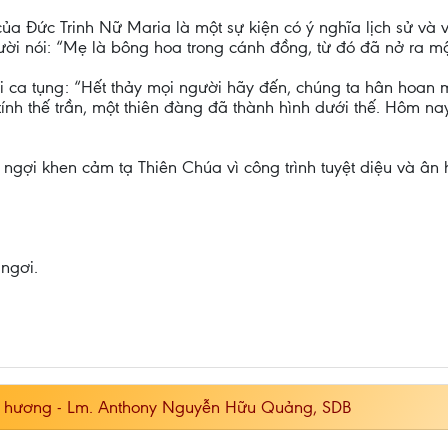
của Đức Trinh Nữ Maria là một sự kiện có ý nghĩa lịch sử và v
ười nói: “Mẹ là bông hoa trong cánh đồng, từ đó đã nở ra mộ
 ca tụng: “Hết thảy mọi người hãy đến, chúng ta hân hoan 
tính thế trần, một thiên đàng đã thành hình dưới thế. Hôm nay
ngợi khen cảm tạ Thiên Chúa vì công trình tuyệt diệu và ân
ngơi.
 hương - Lm. Anthony Nguyễn Hữu Quảng, SDB