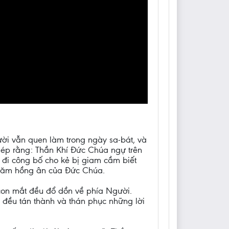
ời vẫn quen làm trong ngày sa-bát, và
hép rằng: Thần Khí Đức Chúa ngự trên
i đi công bố cho kẻ bị giam cầm biết
t năm hồng ân của Đức Chúa.
 con mắt đều đổ dồn về phía Người.
 đều tán thành và thán phục những lời