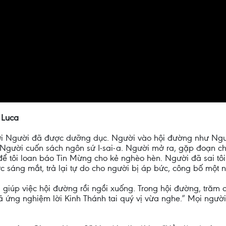
 Luca
 nơi Người đã được dưỡng dục. Người vào hội đường như Ngư
 Người cuốn sách ngôn sứ I-sai-a. Người mở ra, gặp đoạn c
 để tôi loan báo Tin Mừng cho kẻ nghèo hèn. Người đã sai tô
c sáng mắt, trả lại tự do cho người bị áp bức, công bố mộ
i giúp việc hội đường rồi ngồi xuống. Trong hội đường, trăm
 ứng nghiệm lời Kinh Thánh tai quý vị vừa nghe.” Mọi người