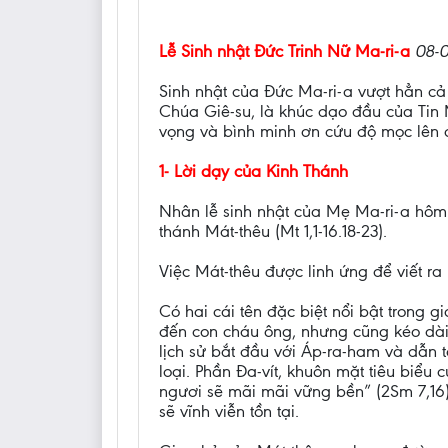
Lễ Sinh nhật Đức Trinh Nữ Ma-ri-a
08-
Sinh nhật của Đức Ma-ri-a vượt hẳn cả
Chúa Giê-su, là khúc dạo đầu của Tin 
vọng và bình minh ơn cứu độ mọc lên ch
1- Lời dạy của Kinh Thánh
Nhân lễ sinh nhật của Mẹ Ma-ri-a hôm 
thánh Mát-thêu (Mt 1,1-16.18-23).
Việc Mát-thêu được linh ứng để viết r
Có hai cái tên đặc biệt nổi bật trong g
đến con cháu ông, nhưng cũng kéo dài x
lịch sử bắt đầu với Áp-ra-ham và dẫn t
loại. Phần Đa-vít, khuôn mặt tiêu biể
ngươi sẽ mãi mãi vững bền” (2Sm 7,16)
sẽ vĩnh viễn tồn tại.