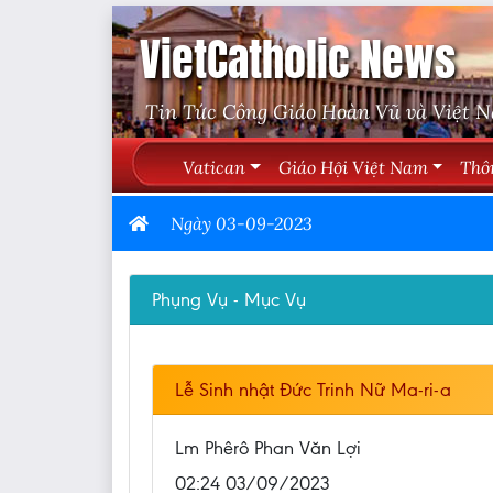
VietCatholic News
Tin Tức Công Giáo Hoàn Vũ và Việt 
Vatican
Giáo Hội Việt Nam
Thô
Ngày 03-09-2023
Phụng Vụ - Mục Vụ
Lễ Sinh nhật Đức Trinh Nữ Ma-ri-a
Lm Phêrô Phan Văn Lợi
02:24 03/09/2023