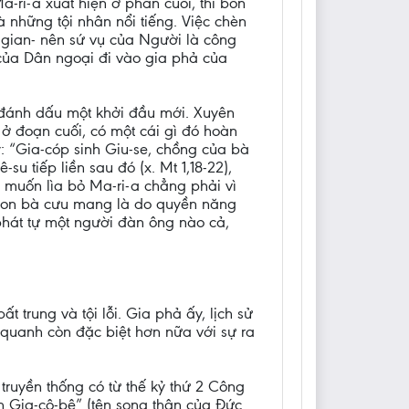
-ri-a xuất hiện ở phần cuối, thì bốn
à những tội nhân nổi tiếng. Việc chèn
ế gian- nên sứ vụ của Người là công
i của Dân ngoại đi vào gia phả của
 đánh dấu một khởi đầu mới. Xuyên
 ở đoạn cuối, có một cái gì đó hoàn
: “Gia-cóp sinh Giu-se, chồng của bà
su tiếp liền sau đó (x. Mt 1,18-22),
 muốn lìa bỏ Ma-ri-a chẳng phải vì
i con bà cưu mang là do quyền năng
phát tự một người đàn ông nào cả,
t trung và tội lỗi. Gia phả ấy, lịch sử
 quanh còn đặc biệt hơn nữa với sự ra
truyền thống có từ thế kỷ thứ 2 Công
nh Gia-cô-bê” (tên song thân của Đức