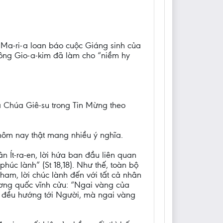
 Ma-ri-a loan báo cuộc Giáng sinh của
 ông Gio-a-kim đã làm cho “niềm hy
a Chúa Giê-su trong Tin Mừng theo
 hôm nay thật mang nhiều ý nghĩa.
ân Ít-ra-en, lời hứa ban đầu liên quan
úc lành” (St 18,18). Như thế, toàn bộ
ham, lời chúc lành đến với tất cả nhân
ương quốc vĩnh cửu: “Ngai vàng của
sử đều hướng tới Người, mà ngai vàng