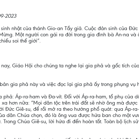
09-2023
 sinh nhật của thánh Gio-an Tẩy giả. Cuộc đản sinh của Đức
Mừng. Một người con gái ra đời trong gia đình bà An-na và
iếu soi thế giới”.
nay, Giáo Hội cho chúng ta nghe lại gia phả và gốc tích củ
a bản gia phả này và việc đọc lại gia phả ấy trong phụng vụ
ia phả: Áp-ra-ham và Đa-vít. Đối với Áp-ra-ham, tổ phụ của d
a hơn nữa: “Mọi dân tộc trên trái đất sẽ nhờ ông mà được ph
ới Đức Giê-su, để rồi mở ra theo hướng phổ quát: qua Áp-ra-
u của dân Chúa chọn, đó là ông vua được hứa ban cho một v
. Trong Chúa Giê-su, lời hứa đi đến hoàn tất. Toàn bộ lịch 