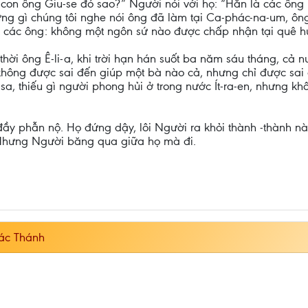
on ông Giu-se đó sao?” Người nói với họ: “Hẳn là các ông m
ững gì chúng tôi nghe nói ông đã làm tại Ca-phác-na-um, ông
ật các ông: không một ngôn sứ nào được chấp nhận tại quê 
 thời ông Ê-li-a, khi trời hạn hán suốt ba năm sáu tháng, cả 
 không được sai đến giúp một bà nào cả, nhưng chỉ được sai
i-sa, thiếu gì người phong hủi ở trong nước Ít-ra-en, nhưng 
ầy phẫn nộ. Họ đứng dậy, lôi Người ra khỏi thành -thành nà
 Nhưng Người băng qua giữa họ mà đi.
ác Thánh