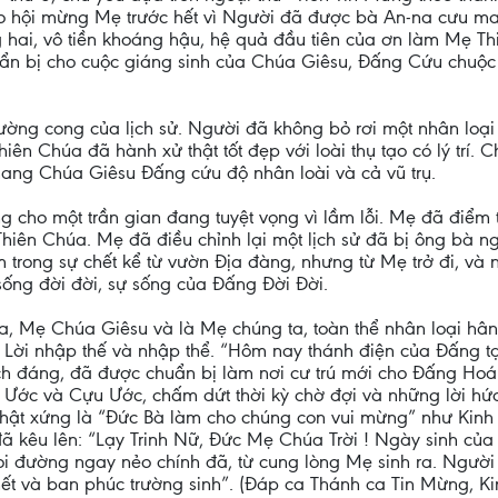
iáo hội mừng Mẹ trước hết vì Người đã được bà An-na cưu man
 hai, vô tiền khoáng hậu, hệ quả đầu tiên của ơn làm Mẹ Th
ẩn bị cho cuộc giáng sinh của Chúa Giêsu, Đấng Cứu chuộc
ường cong của lịch sử. Người đã không bỏ rơi một nhân loại
iên Chúa đã hành xử thật tốt đẹp với loài thụ tạo có lý trí. Chí
mang Chúa Giêsu Đấng cứu độ nhân loài và cả vũ trụ.
 cho một trần gian đang tuyệt vọng vì lầm lỗi. Mẹ đã điểm t
Thiên Chúa. Mẹ đã điều chỉnh lại một lịch sử đã bị ông bà ng
 trong sự chết kể từ vườn Địa đàng, nhưng từ Mẹ trở đi, v
sống đời đời, sự sống của Đấng Đời Đời.
a, Mẹ Chúa Giêsu và là Mẹ chúng ta, toàn thể nhân loại hâ
ôi Lời nhập thế và nhập thể. “Hôm nay thánh điện của Đấng t
hích đáng, đã được chuẩn bị làm nơi cư trú mới cho Đấng Ho
 Ước và Cựu Ước, chấm dứt thời kỳ chờ đợi và những lời hứa,
thật xứng là “Đức Bà làm cho chúng con vui mừng” như Kinh 
ã kêu lên: “Lạy Trinh Nữ, Đức Mẹ Chúa Trời ! Ngày sinh của
soi đường ngay nẻo chính đã, từ cung lòng Mẹ sinh ra. Người
hết và ban phúc trường sinh”. (Đáp ca Thánh ca Tin Mừng, Ki