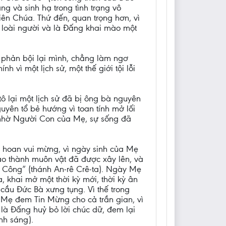
g và sinh hạ trong tình trạng vô
iên Chúa. Thứ đến, quan trọng hơn, vì
 loài người và là Đấng khai mào một
 phản bội lại mình, chẳng làm ngơ
nh vì một lịch sử, một thế giới tội lỗi
ô lại một lịch sử đã bị ông bà nguyên
uyên tổ bẻ hướng vì toan tính mở lối
à nhờ Người Con của Mẹ, sự sống đã
n hoan vui mừng, vì ngày sinh của Mẹ
ạo thành muôn vật đã được xây lên, và
á Công” (thánh An-rê Crê-ta). Ngày Mẹ
 khai mở một thời kỳ mới, thời kỳ ân
cầu Đức Bà xưng tụng. Vì thế trong
 Mẹ đem Tin Mừng cho cả trần gian, vì
 là Đấng huỷ bỏ lời chúc dữ, đem lại
nh sáng).