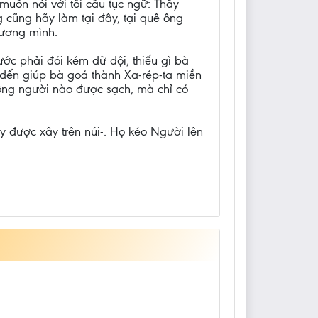
uốn nói với tôi câu tục ngữ: Thầy
 cũng hãy làm tại đây, tại quê ông
hương mình.
nước phải đói kém dữ dội, thiếu gì bà
 đến giúp bà goá thành Xa-rép-ta miền
không người nào được sạch, mà chỉ có
y được xây trên núi-. Họ kéo Người lên