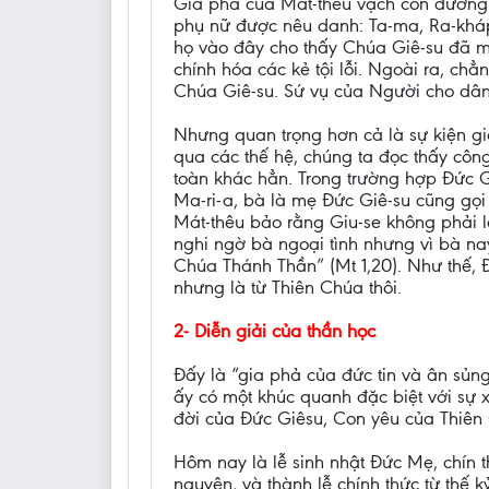
Gia phả của Mát-thêu vạch con đường củ
phụ nữ được nêu danh: Ta-ma, Ra-kháp, 
họ vào đây cho thấy Chúa Giê-su đã man
chính hóa các kẻ tội lỗi. Ngoài ra, ch
Chúa Giê-su. Sứ vụ của Người cho dân 
Nhưng quan trọng hơn cả là sự kiện g
qua các thế hệ, chúng ta đọc thấy công
toàn khác hẳn. Trong trường hợp Đức Gi
Ma-ri-a, bà là mẹ Đức Giê-su cũng gọi là
Mát-thêu bảo rằng Giu-se không phải l
nghi ngờ bà ngoại tình nhưng vì bà na
Chúa Thánh Thần” (Mt 1,20). Như thế, 
nhưng là từ Thiên Chúa thôi.
2- Diễn giải của thần học
Đấy là “gia phả của đức tin và ân sủng”
ấy có một khúc quanh đặc biệt với sự 
đời của Đức Giêsu, Con yêu của Thiên
Hôm nay là lễ sinh nhật Đức Mẹ, chín t
nguyên, và thành lễ chính thức từ thế 