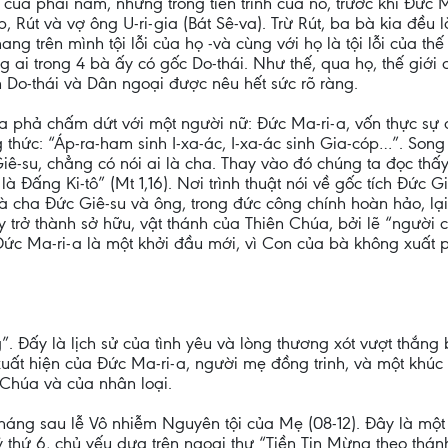
a phái nam, nhưng trong tiến trình của nó, trước khi Đức Ma
Rút và vợ ông U-ri-gia (Bát Sê-va). Trừ Rút, ba bà kia đều l
g trên mình tội lỗi của họ -và cùng với họ là tội lỗi của th
ẳng ai trong 4 bà ấy có gốc Do-thái. Như thế, qua họ, thế giớ
Do-thái và Dân ngoại được nêu hết sức rõ ràng.
ia phả chấm dứt với một người nữ: Đức Ma-ri-a, vốn thực sự
 thức: “Áp-ra-ham sinh I-xa-ác, I-xa-ác sinh Gia-cóp…”. Song
ê-su, chẳng có nói ai là cha. Thay vào đó chúng ta đọc thấy
 Đấng Ki-tô” (Mt 1,16). Nơi trình thuật nói về gốc tích Đức Giê-
à cha Đức Giê-su và ông, trong đức công chính hoàn hảo, lại
y trở thành sở hữu, vật thánh của Thiên Chúa, bởi lẽ “ngườ
Đức Ma-ri-a là một khởi đầu mới, vì Con của bà không xuất 
. Đấy là lịch sử của tình yêu và lòng thương xót vượt thắng bấ
xuất hiện của Đức Ma-ri-a, người mẹ đồng trinh, và một khúc
 Chúa và của nhân loại.
háng sau lễ Vô nhiễm Nguyên tội của Mẹ (08-12). Đây là một 
kỷ thứ 6, chủ yếu dựa trên ngoại thư “Tiền Tin Mừng theo thá