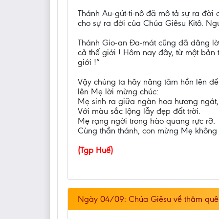
Thánh Au-gút-ti-nô đã mô tả sự ra đời 
cho sự ra đời của Chúa Giêsu Kitô. Ng
Thánh Gio-an Đa-mát cũng đã dâng lời
cả thế giới ! Hôm nay đây, từ một bản 
giới !”
Vậy chúng ta hãy nâng tâm hồn lên để 
lên Mẹ lời mừng chúc:
Mẹ sinh ra giữa ngàn hoa hương ngát,
Với màu sắc lộng lẫy đẹp đất trời.
Mẹ rạng ngời trong hào quang rực rỡ.
Cùng thần thánh, con mừng Mẹ không 
(Tgp Huế)
Ngày 04/09: Chúa Giêsu về thăm quê