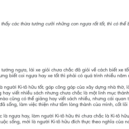
 thấy các thừa tướng cưỡi những con ngựa rất tốt, thì có thể b
tướng ngựa, lái xe giỏi chưa chắc đã giỏi về cách biết xe tốt 
hưng biết coi ngựa hay xe tốt thì phải có quá trình nhiều năm 
à người Ki-tô hữu tốt; góp công góp của xây dựng nhà thờ, 
ng hay viết nhiều sách nhưng chưa chắc là một linh mục thánh 
ục nào cũng có thể giảng hay viết sách nhiều, nhưng cái quan
ã sống, làm việc thiện như tấm lòng thành của mình, cốt lõi 
là ngựa hay, làm người Ki-tô hữu thì chưa chắc là Ki-tô hữu
ộc sống, mới là người Ki-tô hữu đích thực theo nghĩa của nó