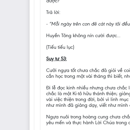
được?”
Trả lời:
- “Mỗi ngày trên con đê cát này tôi đều
Huyền Tông không nín cười được...
(Tiếu tiếu lục)
Suy tư 53:
Cưỡi ngựa tốt chưa chắc đã giỏi về coi 
cần học trong một vài tháng thì biết, n
Đi lễ đọc kinh nhiều nhưng chưa chắc l
chắc là một Ki-tô hữu thánh thiện; giả
vài việc thiện trong đời, bởi vì linh m
như mình đã giảng dạy, viết như mình đ
Ngựa nuôi trong hoàng cung chưa chắc 
yêu mến và thực hành Lời Chúa trong cu