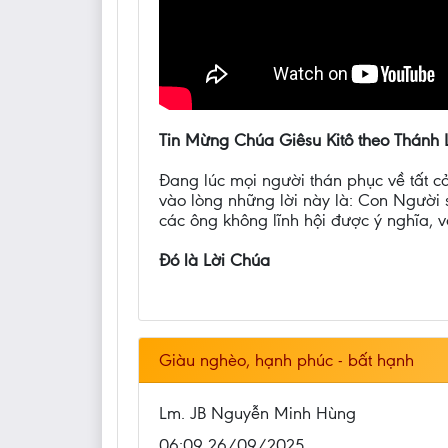
Tin Mừng Chúa Giêsu Kitô theo Thánh 
Ðang lúc mọi người thán phục về tất c
vào lòng những lời này là: Con Người s
các ông không lĩnh hội được ý nghĩa, 
Đó là Lời Chúa
Giàu nghèo, hạnh phúc - bất hạnh
Lm. JB Nguyễn Minh Hùng
06:09 26/09/2025