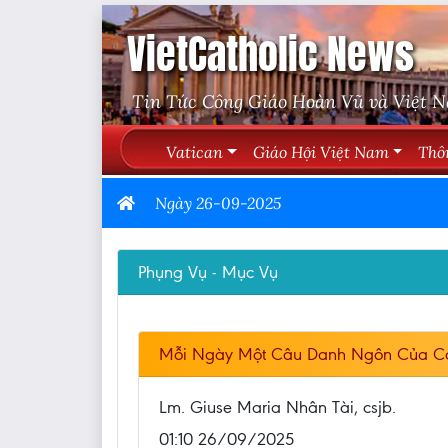
VietCatholic News
Tin Tức Công Giáo Hoàn Vũ và Việt 
Vatican
Giáo Hội Việt Nam
Thô
Ngày 26-09-2025
Phụng Vụ - Mục Vụ
Mỗi Ngày Một Câu Danh Ngôn Của C
Lm. Giuse Maria Nhân Tài, csjb.
01:10 26/09/2025