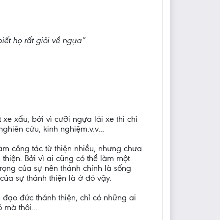
iết họ rất giỏi về ngựa”.
xe xấu, bởi vì cưỡi ngựa lái xe thì chỉ
nghiên cứu, kinh nghiệm.v.v...
làm công tác từ thiện nhiều, nhưng chưa
thiện. Bởi vì ai cũng có thể làm một
 trọng của sự nên thánh chính là sống
của sự thánh thiện là ở đó vậy.
 đạo đức thánh thiện, chỉ có những ai
 mà thôi...