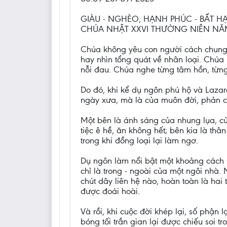
GIÀU - NGHÈO, HẠNH PHÚC - BẤT H
CHÚA NHẬT XXVI THƯỜNG NIÊN NĂ
Chúa không yêu con người cách chung 
hay nhìn tổng quát về nhân loại. Chúa 
nỗi đau. Chúa nghe từng tâm hồn, từng
Do đó, khi kể dụ ngôn phú hộ và Lazar
ngày xưa, mà là của muôn đời, phản c
Một bên là ánh sáng của nhung lụa, của
tiệc ê hề, ăn không hết; bên kia là th
trong khi đồng loại lại làm ngơ.
Dụ ngôn làm nổi bật một khoảng cách kỳ
chỉ là trong - ngoài của một ngôi nhà.
chút dây liên hệ nào, hoàn toàn là hai
được đoái hoài.
Và rồi, khi cuộc đời khép lại, số phận 
bóng tối trần gian lại được chiếu soi