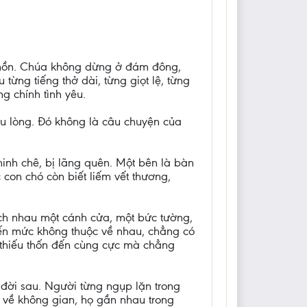
ô hồn. Chúa không dừng ở đám đông,
từng tiếng thở dài, từng giọt lệ, từng
g chính tình yêu.
au lòng. Đó không là câu chuyện của
hinh chê, bị lãng quên. Một bên là bàn
 con chó còn biết liếm vết thương,
ách nhau một cánh cửa, một bức tường,
 đến mức không thuộc về nhau, chẳng có
kẻ thiếu thốn đến cùng cực mà chẳng
i đời sau. Người từng ngụp lặn trong
t về không gian, họ gần nhau trong