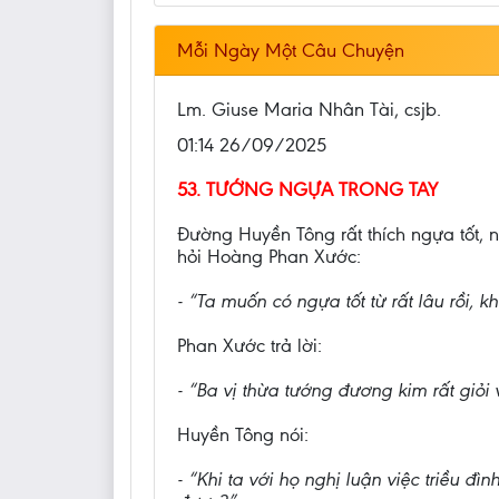
Mỗi Ngày Một Câu Chuyện
Lm. Giuse Maria Nhân Tài, csjb.
01:14 26/09/2025
53. TƯỚNG NGỰA TRONG TAY
Đường Huyền Tông rất thích ngựa tốt, 
hỏi Hoàng Phan Xước:
- “Ta muốn có ngựa tốt từ rất lâu rồi, k
Phan Xước trả lời:
- “Ba vị thừa tướng đương kim rất giỏi
Huyền Tông nói:
- “Khi ta với họ nghị luận việc triều đì