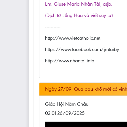
Lm. Giuse Maria Nhân Tài, csjb.
(Dịch từ tiếng Hoa và viết suy tư)
-----------
http://www.vietcatholic.net
https://www.facebook.com/jmtaiby
http://www.nhantai.info
Ngày 27/09: Qua đau khổ mới có vin
Giáo Hội Năm Châu
02:01 26/09/2025