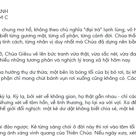
ẠNH
M C
chung mơ hồ, không theo chủ nghĩa "đại trà" lạnh lùng, v
biết từng gương mặt, từng số phận, từng cảnh đời. Chúa thấu 
 tính cách, từng nhân vị duy nhất mà Chúa đã dựng nên bằn
ô, Chúa Giêsu vẽ lên bức tranh vừa thật, vừa sắc nét, vừa đ
hiếu những tương phản và nghịch lý trong xã hội hôm nay.
 hưởng thụ dư thừa; một bên là bóng tối của bị bỏ rơi, bị k
ân phận chỉ mong chút bánh vụn rơi xuống cũng không có. Các
 lạ. Kỳ lạ, bởi xét về không gian, họ thật gần nhau - chỉ c
 Nhưng xét về tâm hồn, về tình thương, họ lại xa vời vợi. Xa
 thế giới đối nghịch: một kẻ dư dật không biết chia sẻ, một 
lại đảo ngược. Kẻ từng sáng chói ở đời này thì rơi vào tăm tố
 trong ánh sáng vinh quang của Thiên Chúa. Nếu ngày xưa, xé