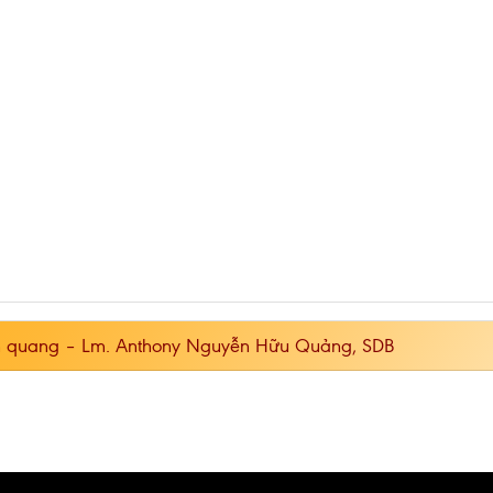
h quang – Lm. Anthony Nguyễn Hữu Quảng, SDB