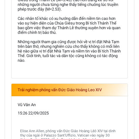
những người chưa từng nghe thấy tiếng chuông lúc truyền
phép trước đây (M=2.53).
Các nhân tố khác có xu hướng dẫn đến niềm tin cao hơn
vào sự hiện diện của Chúa Giêsu trong Bí tích Thánh Thể
bao gồm việc tham dự Thánh Lễ thường xuyên hơn và quan
điểm chính trị bảo thủ.
Những người tham gia cũng được hỏi về vị trí đặt Nhà Tạm
trên bàn thờ, nhưng nghiên cứu cho thấy không có mối liên
hệ nào giữa vị trí đặt Nhà Tạm và niềm tin vào Bí tích Thánh
Thể. Giới tính, tuổi tác và dân tộc cũng không có tác động
nào.
Trải nghiệm phỏng vấn Đức Giáo Hoàng Leo XIV
Vũ Văn An
15:26 22/09/2025
Elise Ann Allen, phỏng vấn Đức Giáo Hoàng Lêô XIV tại dinh
thự của ngài ở Palazzo Sant’Uffizio, Vatican vào ngày 30