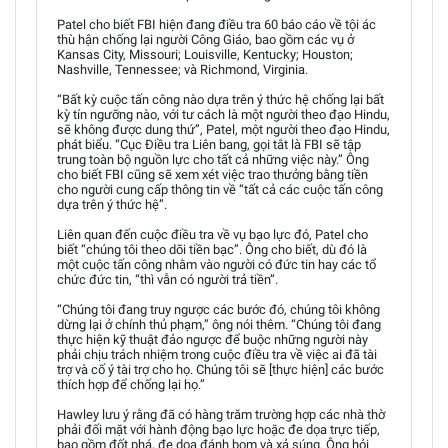
Patel cho biết FBI hiện đang điều tra 60 báo cáo về tội ác
thù hận chống lại người Công Giáo, bao gồm các vụ ở
Kansas City, Missouri; Louisville, Kentucky; Houston;
Nashville, Tennessee; và Richmond, Virginia.
“Bất kỳ cuộc tấn công nào dựa trên ý thức hệ chống lại bất
kỳ tín ngưỡng nào, với tư cách là một người theo đạo Hindu,
sẽ không được dung thứ”, Patel, một người theo đạo Hindu,
phát biểu. “Cục Điều tra Liên bang, gọi tắt là FBI sẽ tập
trung toàn bộ nguồn lực cho tất cả những việc này.” Ông
cho biết FBI cũng sẽ xem xét việc trao thưởng bằng tiền
cho người cung cấp thông tin về “tất cả các cuộc tấn công
dựa trên ý thức hệ”.
Liên quan đến cuộc điều tra về vụ bạo lực đó, Patel cho
biết “chúng tôi theo dõi tiền bạc”. Ông cho biết, dù đó là
một cuộc tấn công nhằm vào người có đức tin hay các tổ
chức đức tin, “thì vẫn có người trả tiền”.
“Chúng tôi đang truy ngược các bước đó, chúng tôi không
dừng lại ở chính thủ phạm,” ông nói thêm. “Chúng tôi đang
thực hiện kỹ thuật đảo ngược để buộc những người này
phải chịu trách nhiệm trong cuộc điều tra về việc ai đã tài
trợ và cố ý tài trợ cho họ. Chúng tôi sẽ [thực hiện] các bước
thích hợp để chống lại họ.”
Hawley lưu ý rằng đã có hàng trăm trường hợp các nhà thờ
phải đối mặt với hành động bạo lực hoặc đe dọa trực tiếp,
bao gồm đốt phá, đe dọa đánh bom và xả súng. Ông hỏi