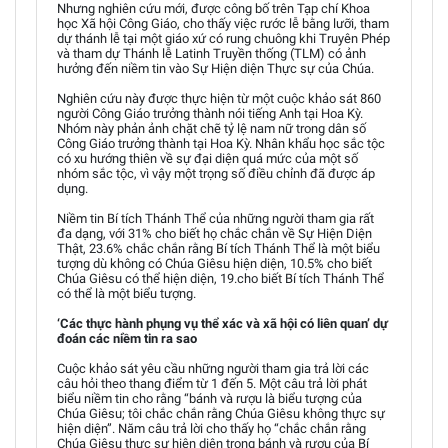
Nhưng nghiên cứu mới, được công bố trên Tạp chí Khoa
học Xã hội Công Giáo, cho thấy việc rước lễ bằng lưỡi, tham
dự thánh lễ tại một giáo xứ có rung chuông khi Truyên Phép
và tham dự Thánh lễ Latinh Truyền thống (TLM) có ảnh
hưởng đến niềm tin vào Sự Hiện diện Thực sự của Chúa.
Nghiên cứu này được thực hiện từ một cuộc khảo sát 860
người Công Giáo trưởng thành nói tiếng Anh tại Hoa Kỳ.
Nhóm này phản ảnh chặt chẽ tỷ lệ nam nữ trong dân số
Công Giáo trưởng thành tại Hoa Kỳ. Nhân khẩu học sắc tộc
có xu hướng thiên về sự đại diện quá mức của một số
nhóm sắc tộc, vì vậy một trọng số điều chỉnh đã được áp
dụng.
Niềm tin Bí tích Thánh Thể của những người tham gia rất
đa dạng, với 31% cho biết họ chắc chắn về Sự Hiện Diện
Thật, 23.6% chắc chắn rằng Bí tích Thánh Thể là một biểu
tượng dù không có Chúa Giêsu hiện diện, 10.5% cho biết
Chúa Giêsu có thể hiện diện, 19.cho biết Bí tích Thánh Thể
có thể là một biểu tượng.
‘Các thực hành phụng vụ thể xác và xã hội có liên quan’ dự
đoán các niềm tin ra sao
Cuộc khảo sát yêu cầu những người tham gia trả lời các
câu hỏi theo thang điểm từ 1 đến 5. Một câu trả lời phát
biểu niềm tin cho rằng “bánh và rượu là biểu tượng của
Chúa Giêsu; tôi chắc chắn rằng Chúa Giêsu không thực sự
hiện diện”. Năm câu trả lời cho thấy họ “chắc chắn rằng
Chúa Giêsu thực sự hiện diện trong bánh và rượu của Bí