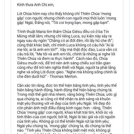
Kính thưa Anh Chị em,
Lời Chúa hôm nay cho thấy không chỉ Thiên Chúa ‘mong
gặp’ con người; nhưng chính con người mọi thời luôn ‘mong
gặp’ Ngài, Đấng nói, “Tôi coi trọng bạn, mong gặp bạn!”.
Trình thuật Maria tìm thăm Chúa Giêsu đều có ở ba Tin
Mừng nhất lãm; nhưng chỉ riêng Luca, sự kiện này xảy ra
ngay sau dụ ngôn “Chẳng có ai đốt đèn, rồi lấy hũ che đi”;
cũng thật khác biệt, chỉ mình Luca không có câu hỏi “Ai là
mẹ tôi, ai là anh em tôi?”. Vậy mà thật độc đáo, Luca vẫn có
câu trả lời, “Mẹ tôi và anh em tôi, chính là những ai nghe lời
Thiên Chúa và đem ra thực hành!”. Cách nào đó, Chúa
Giêsu muốn nói, để trở nên ánh sáng chiếu soi trần gian
cũng như để trở nên nghĩa thiết với Ngài, người ta phải lắng
nghe và sống Lời được gieo. “Nghe mà không sống chính là
che đèn dưới hũ!” - Thomas Merton.
Cần xác tín rằng, đức tin thể hiện bằng tình yêu, tình yêu thể
hiện bằng hành động, hành động thể hiện bằng chứng tá.
Trong một thế giới nhá nhem, vắng bóng Thiên Chúa, ước gì
qua chúng ta, ai cũng có thể nhận ra ánh sáng và khuôn
mặt yêu thương với vẻ đẹp của tình yêu Ngài. Vẻ đẹp đó
còn phản ánh một điều đáng kinh ngạc hơn - rằng, Thiên
Chúa ‘mong gặp’ con người, khao khát trái tim, khối óc và
tinh thần của con người; bởi lẽ, Ngài là tác giả và cội nguồn
của tình yêu. Không gì có thể khiến Ngài rút lại tình yêu;
Ngài yêu chúng ta, ‘mong gặp’ chúng ta, dù chúng ta thế
nào. “Tình yêu Thiên Chúa không biết mệt mỏi; không gì