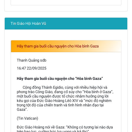
Tin Giáo Hội Hoàn Vũ
Hãy tham gia buổi cầu nguyện cho Hòa bình Gaza
Thanh Quảng sdb
16:47 22/09/2025
Hãy tham gia buổi cầu nguyện cho “Hòa bình Gaza”
Cộng đồng Thánh Egidio, cùng với nhiều hiệp hội và
phong trào Công Giáo, đang cổ súy cho “Hòa bình ở Gaza”,
một buổi cầu nguyện được tổ chức nhằm hưởng ứng lời
kêu gọi của Đức Giáo Hoàng Lêô XIV và “mức độ nghiêm
trọng tột độ của chiến tranh và tình hình nhân đạo tại
Gaza”.
(Tin Vatican)
Đức Giáo Hoàng nói về Gaza: “Không có tương lai nào dựa
trên bạo lực, cưỡng bức lưu vong và trả thù”