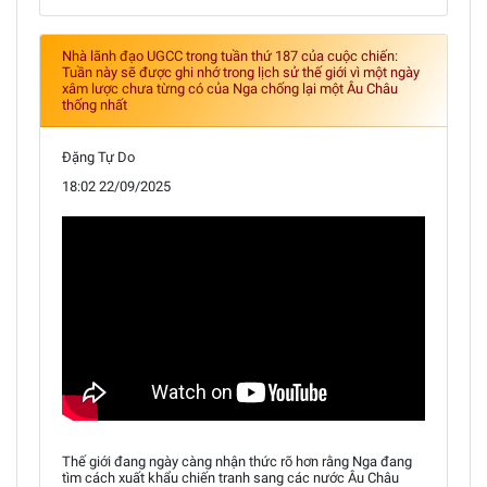
Nhà lãnh đạo UGCC trong tuần thứ 187 của cuộc chiến:
Tuần này sẽ được ghi nhớ trong lịch sử thế giới vì một ngày
xâm lược chưa từng có của Nga chống lại một Âu Châu
thống nhất
Đặng Tự Do
18:02 22/09/2025
Thế giới đang ngày càng nhận thức rõ hơn rằng Nga đang
tìm cách xuất khẩu chiến tranh sang các nước Âu Châu