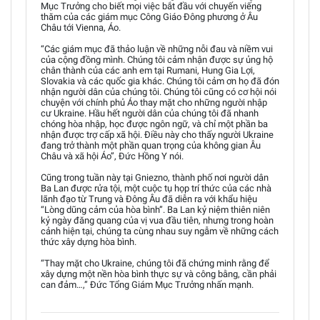
Mục Trưởng cho biết mọi việc bắt đầu với chuyến viếng
thăm của các giám mục Công Giáo Đông phương ở Âu
Châu tới Vienna, Áo.
“Các giám mục đã thảo luận về những nỗi đau và niềm vui
của cộng đồng mình. Chúng tôi cảm nhận được sự ủng hộ
chân thành của các anh em tại Rumani, Hung Gia Lợi,
Slovakia và các quốc gia khác. Chúng tôi cảm ơn họ đã đón
nhận người dân của chúng tôi. Chúng tôi cũng có cơ hội nói
chuyện với chính phủ Áo thay mặt cho những người nhập
cư Ukraine. Hầu hết người dân của chúng tôi đã nhanh
chóng hòa nhập, học được ngôn ngữ, và chỉ một phần ba
nhận được trợ cấp xã hội. Điều này cho thấy người Ukraine
đang trở thành một phần quan trọng của không gian Âu
Châu và xã hội Áo”, Đức Hồng Y nói.
Cũng trong tuần này tại Gniezno, thành phố nơi người dân
Ba Lan được rửa tội, một cuộc tụ họp trí thức của các nhà
lãnh đạo từ Trung và Đông Âu đã diễn ra với khẩu hiệu
“Lòng dũng cảm của hòa bình”. Ba Lan kỷ niệm thiên niên
kỷ ngày đăng quang của vị vua đầu tiên, nhưng trong hoàn
cảnh hiện tại, chúng ta cùng nhau suy ngẫm về những cách
thức xây dựng hòa bình.
“Thay mặt cho Ukraine, chúng tôi đã chứng minh rằng để
xây dựng một nền hòa bình thực sự và công bằng, cần phải
can đảm…,” Đức Tổng Giám Mục Trưởng nhấn mạnh.