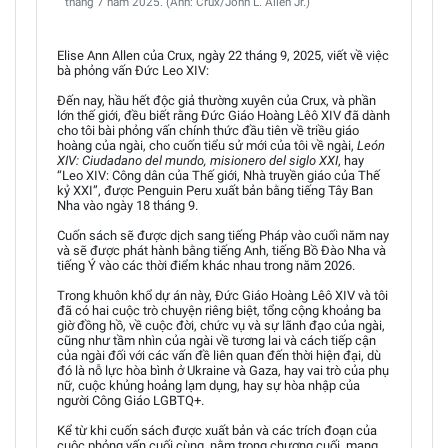
tháng 7 năm 2025. (Ảnh: Crux/John L. Allen Jr.)
Elise Ann Allen của Crux, ngày 22 tháng 9, 2025, viết về việc
bà phỏng vấn Đức Leo XIV:
Đến nay, hầu hết độc giả thường xuyên của Crux, và phần
lớn thế giới, đều biết rằng Đức Giáo Hoàng Lêô XIV đã dành
cho tôi bài phỏng vấn chính thức đầu tiên về triều giáo
hoàng của ngài, cho cuốn tiểu sử mới của tôi về ngài,
León
XIV: Ciudadano del mundo, misionero del siglo XXI
, hay
“Leo XIV: Công dân của Thế giới, Nhà truyền giáo của Thế
kỷ XXI”, được Penguin Peru xuất bản bằng tiếng Tây Ban
Nha vào ngày 18 tháng 9.
Cuốn sách sẽ được dịch sang tiếng Pháp vào cuối năm nay
và sẽ được phát hành bằng tiếng Anh, tiếng Bồ Đào Nha và
tiếng Ý vào các thời điểm khác nhau trong năm 2026.
Trong khuôn khổ dự án này, Đức Giáo Hoàng Lêô XIV và tôi
đã có hai cuộc trò chuyện riêng biệt, tổng cộng khoảng ba
giờ đồng hồ, về cuộc đời, chức vụ và sự lãnh đạo của ngài,
cũng như tầm nhìn của ngài về tương lai và cách tiếp cận
của ngài đối với các vấn đề liên quan đến thời hiện đại, dù
đó là nỗ lực hòa bình ở Ukraine và Gaza, hay vai trò của phụ
nữ, cuộc khủng hoảng lạm dụng, hay sự hòa nhập của
người Công Giáo LGBTQ+.
Kể từ khi cuốn sách được xuất bản và các trích đoạn của
cuộc phỏng vấn cuối cùng, nằm trong chương cuối, mang