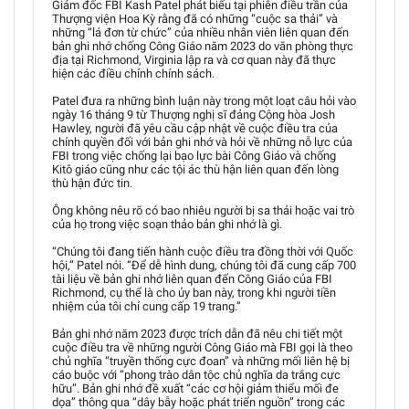
Giám đốc FBI Kash Patel phát biểu tại phiên điều trần của
Thượng viện Hoa Kỳ rằng đã có những “cuộc sa thải” và
những “lá đơn từ chức” của nhiều nhân viên liên quan đến
bản ghi nhớ chống Công Giáo năm 2023 do văn phòng thực
địa tại Richmond, Virginia lập ra và cơ quan này đã thực
hiện các điều chỉnh chính sách.
Patel đưa ra những bình luận này trong một loạt câu hỏi vào
ngày 16 tháng 9 từ Thượng nghị sĩ đảng Cộng hòa Josh
Hawley, người đã yêu cầu cập nhật về cuộc điều tra của
chính quyền đối với bản ghi nhớ và hỏi về những nỗ lực của
FBI trong việc chống lại bạo lực bài Công Giáo và chống
Kitô giáo cũng như các tội ác thù hận liên quan đến lòng
thù hận đức tin.
Ông không nêu rõ có bao nhiêu người bị sa thải hoặc vai trò
của họ trong việc soạn thảo bản ghi nhớ là gì.
“Chúng tôi đang tiến hành cuộc điều tra đồng thời với Quốc
hội,” Patel nói. “Để dễ hình dung, chúng tôi đã cung cấp 700
tài liệu về bản ghi nhớ liên quan đến Công Giáo của FBI
Richmond, cụ thể là cho ủy ban này, trong khi người tiền
nhiệm của tôi chỉ cung cấp 19 trang.”
Bản ghi nhớ năm 2023 được trích dẫn đã nêu chi tiết một
cuộc điều tra về những người Công Giáo mà FBI gọi là theo
chủ nghĩa “truyền thống cực đoan” và những mối liên hệ bị
cáo buộc với “phong trào dân tộc chủ nghĩa da trắng cực
hữu”. Bản ghi nhớ đề xuất “các cơ hội giảm thiểu mối đe
dọa” thông qua “dây bẫy hoặc phát triển nguồn” trong các