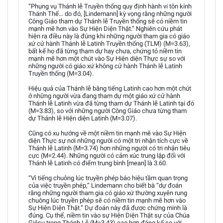
“Phụng vụ Thánh lễ Truyền thống quy định hành vi tôn kính
Thánh Thể… do đó, [Lindemann] kỳ vọng rằng những người
Công Giáo tham dự Thánh lễ Truyền thống sẽ có niềm tin
mạnh mẽ hơn vào Sự Hiện Diện Thật.” Nghiên cứu phát
hiện ra điều này là đúng khi những người tham gia có giáo
xứ cử hành Thánh lễ Latinh Truyền thống (TLM) (M=3.63),
bất kể họ đã từng tham dự hay chưa, chứng tỏ niềm tin
mạnh mẽ hơn một chút vào Sự Hiện diện Thực sự so với
những người có giáo xứ không cử hành Thánh lễ Latinh
Truyền thống (M=3.04).
Hiệu quả của Thánh lễ bằng tiếng Latinh cao hơn một chút
ở những người vừa đang tham dự một giáo xứ cử hành
Thánh lễ Latinh vừa đã từng tham dự Thánh lễ Latinh tại đó
(M=3.83), so với những người Công Giáo chưa từng tham
dự Thánh lễ Hiện diện Latinh (M=3.07).
Cũng có xu hướng về một niềm tin mạnh mẽ vào Sự Hiện
diện Thực sự nơi những người có một tri nhận tích cực về
Thánh lễ Latinh (M=3.74) hơn những người có tri nhận tiêu
cực (M=2.44). Những người có cảm xúc trung lập đối với
Thánh lễ Latinh có điểm trung bình [mean] là 3.60.
“Vì tiếng chuông lúc truyền phép báo hiệu tầm quan trọng
của việc truyền phép,” Lindemann cho biết bà “dự đoán
rằng những người tham gia có giáo xứ thường xuyên rung
chuông lúc truyền phép sẽ có niềm tin mạnh mẽ hơn vào
Sự Hiện Diện Thật.” Dự đoán này đã được chứng minh là
đúng. Cụ thể, niềm tin vào sự Hiện Diện Thật sự của Chúa
Giêsu trong Thánh Lễ (M=3.43) cao hơn đáng kể so với