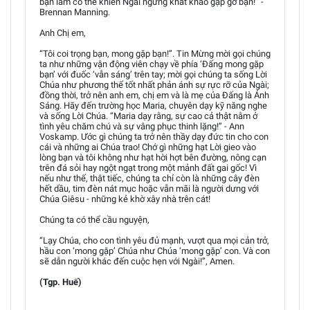
bạn làm có thể khiến Ngài ngừng khát khao gặp gỡ bạn!” -
Brennan Manning.
Anh Chị em,
“Tôi coi trọng bạn, mong gặp bạn!”. Tin Mừng mời gọi chúng
ta như những vận động viên chạy về phía ‘Đấng mong gặp
bạn’ với đuốc ‘vẫn sáng’ trên tay; mời gọi chúng ta sống Lời
Chúa như phương thế tốt nhất phản ánh sự rực rỡ của Ngài;
đồng thời, trở nên anh em, chị em và là mẹ của Đấng là Ánh
Sáng. Hãy đến trường học Maria, chuyên dạy kỹ năng nghe
và sống Lời Chúa. “Maria dạy rằng, sự cao cả thật nằm ở
tình yêu chăm chú và sự vâng phục thinh lặng!” - Ann
Voskamp. Ước gì chúng ta trở nên thầy dạy đức tin cho con
cái và những ai Chúa trao! Chớ gì những hạt Lời gieo vào
lòng bạn và tôi không như hạt hời hợt bên đường, nông cạn
trên đá sỏi hay ngột ngạt trong một mảnh đất gai gốc! Vì
nếu như thế, thật tiếc, chúng ta chỉ còn là những cây đèn
hết dầu, tim đèn nát mục hoặc vẫn mãi là người dưng với
Chúa Giêsu - những kẻ khờ xây nhà trên cát!
Chúng ta có thể cầu nguyện,
“Lạy Chúa, cho con tình yêu đủ mạnh, vượt qua mọi cản trở,
hầu con ‘mong gặp’ Chúa như Chúa ‘mong gặp’ con. Và con
sẽ dẫn người khác đến cuộc hẹn với Ngài!”, Amen.
(Tgp. Huế)