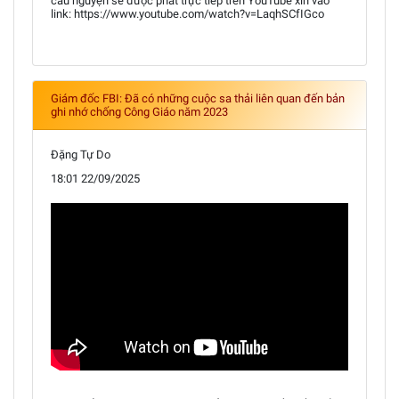
cầu nguyện sẽ được phát trực tiếp trên YouTube xin vào
link: https://www.youtube.com/watch?v=LaqhSCfIGco
Giám đốc FBI: Đã có những cuộc sa thải liên quan đến bản
ghi nhớ chống Công Giáo năm 2023
Đặng Tự Do
18:01 22/09/2025