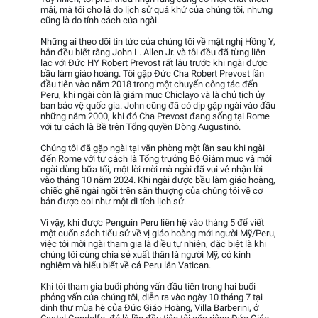
mái, mà tôi cho là do lịch sử quá khứ của chúng tôi, nhưng
cũng là do tính cách của ngài.
Những ai theo dõi tin tức của chúng tôi về mật nghị Hồng Y,
hẳn đều biết rằng John L. Allen Jr. và tôi đều đã từng liên
lạc với Đức HY Robert Prevost rất lâu trước khi ngài được
bầu làm giáo hoàng. Tôi gặp Đức Cha Robert Prevost lần
đầu tiên vào năm 2018 trong một chuyến công tác đến
Peru, khi ngài còn là giám mục Chiclayo và là chủ tịch ủy
ban bảo vệ quốc gia. John cũng đã có dịp gặp ngài vào đầu
những năm 2000, khi đó Cha Prevost đang sống tại Rome
với tư cách là Bề trên Tổng quyền Dòng Augustinô.
Chúng tôi đã gặp ngài tại văn phòng một lần sau khi ngài
đến Rome với tư cách là Tổng trưởng Bộ Giám mục và mời
ngài dùng bữa tối, một lời mời mà ngài đã vui vẻ nhận lời
vào tháng 10 năm 2024. Khi ngài được bầu làm giáo hoàng,
chiếc ghế ngài ngồi trên sân thượng của chúng tôi về cơ
bản được coi như một di tích lịch sử.
Vì vậy, khi được Penguin Peru liên hệ vào tháng 5 để viết
một cuốn sách tiểu sử về vị giáo hoàng mới người Mỹ/Peru,
việc tôi mời ngài tham gia là điều tự nhiên, đặc biệt là khi
chúng tôi cùng chia sẻ xuất thân là người Mỹ, có kinh
nghiệm và hiểu biết về cả Peru lẫn Vatican.
Khi tôi tham gia buổi phỏng vấn đầu tiên trong hai buổi
phỏng vấn của chúng tôi, diễn ra vào ngày 10 tháng 7 tại
dinh thự mùa hè của Đức Giáo Hoàng, Villa Barberini, ở