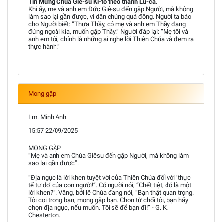
Tin Mừng Chúa Giê-su Ki-tô theo thánh Lu-ca.
Khi ấy, mẹ và anh em Đức Giê-su đến gặp Người, mà không
làm sao lại gần được, vì dân chúng quá đông. Người ta báo
cho Người biết: “Thưa Thầy, có mẹ và anh em Thầy đang
đứng ngoài kia, muốn gặp Thầy.” Người đáp lại: “Mẹ tôi và
anh em tôi, chính là những ai nghe lời Thiên Chúa và đem ra
thực hành.”
Mong gặp
Lm. Minh Anh
15:57 22/09/2025
MONG GẶP
“Mẹ và anh em Chúa Giêsu đến gặp Người, mà không làm
sao lại gần được”.
“Địa ngục là lời khen tuyệt vời của Thiên Chúa đối với ‘thực
tế tự do’ của con người!”. Có người nói, “Chết tiệt, đó là một
lời khen?”. Vâng, bởi lẽ Chúa đang nói, “Bạn thật quan trọng.
Tôi coi trọng bạn, mong gặp bạn. Chọn từ chối tôi, bạn hãy
chọn địa ngục, nếu muốn. Tôi sẽ để bạn đi!” - G. K.
Chesterton.