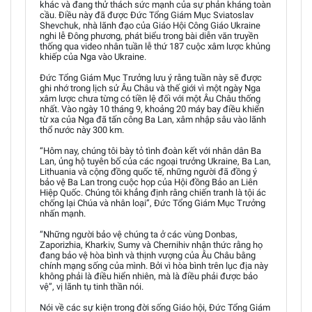
khác và đang thử thách sức mạnh của sự phản kháng toàn
cầu. Điều này đã được Đức Tổng Giám Mục Sviatoslav
Shevchuk, nhà lãnh đạo của Giáo Hội Công Giáo Ukraine
nghi lễ Đông phương, phát biểu trong bài diễn văn truyền
thống qua video nhân tuần lễ thứ 187 cuộc xâm lược khủng
khiếp của Nga vào Ukraine.
Đức Tổng Giám Mục Trưởng lưu ý rằng tuần này sẽ được
ghi nhớ trong lịch sử Âu Châu và thế giới vì một ngày Nga
xâm lược chưa từng có tiền lệ đối với một Âu Châu thống
nhất. Vào ngày 10 tháng 9, khoảng 20 máy bay điều khiển
từ xa của Nga đã tấn công Ba Lan, xâm nhập sâu vào lãnh
thổ nước này 300 km.
“Hôm nay, chúng tôi bày tỏ tình đoàn kết với nhân dân Ba
Lan, ủng hộ tuyên bố của các ngoại trưởng Ukraine, Ba Lan,
Lithuania và cộng đồng quốc tế, những người đã đồng ý
bảo vệ Ba Lan trong cuộc họp của Hội đồng Bảo an Liên
Hiệp Quốc. Chúng tôi khẳng định rằng chiến tranh là tội ác
chống lại Chúa và nhân loại”, Đức Tổng Giám Mục Trưởng
nhấn mạnh.
“Những người bảo vệ chúng ta ở các vùng Donbas,
Zaporizhia, Kharkiv, Sumy và Chernihiv nhận thức rằng họ
đang bảo vệ hòa bình và thịnh vượng của Âu Châu bằng
chính mạng sống của mình. Bởi vì hòa bình trên lục địa này
không phải là điều hiển nhiên, mà là điều phải được bảo
vệ”, vị lãnh tụ tinh thần nói.
Nói về các sự kiện trong đời sống Giáo hội, Đức Tổng Giám