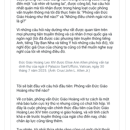
đến một "cái nhìn về tương lai", được công bố, hai câu hỏi
nhất quán mà tôi nhận được trong hàng loạt cuộc phỏng
vấn truyền thông mà tôi đã thực hiện là: "Phỏng vấn Đức
Giáo Hoàng như thế nào?" và "Những điều chính ngài rút ra
là gì?"
Vì những câu hỏi này dường như rất được quan tâm trên
mọi phương tiện truyền thông và cá nhân ở mọi quốc gia và
ngôn ngữ (tôi đã được các phương tiện truyền thông tiếng
Anh, tiếng Tây Ban Nha và tiếng Ý hỏi những câu hỏi đó), tôi
nghĩ độc giả Crux của chúng ta cũng có thể muốn nghe suy
nghĩ của tôi về những điều đó.
Đức Giáo Hoàng Leo XIV được Elise Ann Allen phỏng vấn tại
dinh thự của ngài ở Palazzo Sant’Uffizio, Vatican, ngày 30
tháng 7 năm 2025. (Ảnh: Crux/John L. Allen Jr.)
Tôi sẽ bắt đầu với câu hỏi đầu tiên: Phỏng vấn Đức Giáo
Hoàng như thế nào?
Về cơ bản, phỏng vấn Đức Giáo Hoàng với tư cách là một
nhà báo luôn cực kỳ thú vị nhưng cũng có chút hồi hộp. Vì
đây là cuộc phỏng vấn chính thức đầu tiên của Đức Giáo
Hoàng Leo XIV trên cương vị giáo hoàng, và với tính cách
khá e dè trước truyền thông của ngài cho đến nay, chắc
chắn áp lực cũng tăng thêm.
Tuy nhiên, tôi phải thừa nhận rằng cũng có một chút thoải