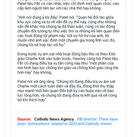
Patel liệu FBI có cân nhắc việc chỉ định một quan chức cao
cấp làm người liên lạc với các nhà thờ hay không.
“Anh nói đúng ý tôi đấy,” Patel nói. “Quan hệ đối tác giữa
khu vực công và tư về vấn đề cụ thể này, cũng như những
vấn đề khác mà chúng ta đã thảo luận, cũng có tác động
chuyển đổi tương tự như việc tìm ra những kẻ liên quan đến
các hoạt động tội phạm này. Với sự hỗ trợ của anh, tôi
muốn nhờ anh xác định một chuyên gia trong lĩnh vực đó,
chúng tôi sẽ hợp tác với họ.”
Đứng trước vụ ám sát nhà hoạt động bảo thủ và theo Kitô
giáo Charlie Kirk vào tuần trước, Hawley cũng hỏi Patel liệu
FBI có đang điều tra vụ tấn công này như “một phần của
mô hình bạo lực chống tôn giáo và chống Kitô giáo rộng lớn
hơn này” hay không.
Patel nói với ông rằng: “Chúng tôi đang điều tra vụ ám sát
Charlie một cách toàn diện và đầy đủ, đồng thời thu thập
mọi manh mối liên quan đến bất kỳ cáo buộc nào về bạo
lực rộng hơn, và chúng tôi đang đưa ra kết quả và sẽ công
bố khi thích hợp”.
Source:
Catholic News Agency
FBI director: There have
been ‘terminations’ related to 2023 anti-Catholic memo