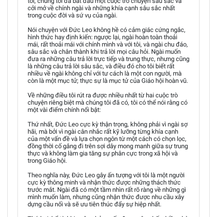
tôi, chúng tôi đã bắt đầu một cuộc trò chuyện sâu sắc và
cởi mở về chính ngài và những khía cạnh sâu sắc nhất
trong cuộc đời và sứ vụ của ngài.
Nói chuyện với Đức Leo không hề có cảm giác cứng ngắc,
hình thức hay định kiến: ngược lại, ngài hoàn toàn thoải
mái, rất thoải mái với chính mình và với tôi, và ngài chu đáo,
sâu sắc và chân thành khi trả lời mọi câu hỏi. Ngài muốn
đưa ra những câu trả lời trực tiếp và trung thực, nhưng cũng
là những câu trả lời sâu sắc, và điều đó cho tôi biết rất
nhiều về ngài không chỉ với tư cách là một con người, mà
còn là một mục tử; thực sự là mục tử của Giáo hội hoàn vũ.
Về những điều tôi rút ra được nhiều nhất từ hai cuộc trò
chuyện riêng biệt mà chúng tôi đã có, tôi có thể nói rằng có
một vài điểm chính nổi bật:
Thứ nhất, Đức Leo cực kỳ thận trọng, không phải vì ngài sợ
hãi, mà bởi vì ngài cân nhắc rất kỹ lưỡng từng khía cạnh
của một vấn đề và lựa chọn ngôn từ một cách có chọn lọc,
đồng thời cố gắng đi trên sợi dây mong manh giữa sự trung
thực và không làm gia tăng sự phân cực trong xã hội và
trong Giáo hội.
Theo nghĩa này, Đức Leo gây ấn tượng với tôi là một người
cực kỳ thông minh và nhận thức được những thách thức
trước mắt. Ngài đã có một tầm nhìn rất rõ ràng về những gì
mình muốn làm, nhưng cũng nhận thức được nhu cầu xây
dựng cầu nối và sẽ ưu tiên thúc đẩy sự hiệp nhất.