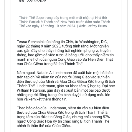
14:51 22/09/2025
Thánh Thể được trưng bày trong một mặt nhật tại Nhà thờ
Thánh Patrick ở Thành phố New York trước đám rước Thánh
Thể vào ngày 15 tháng 10 năm 2024. | Ảnh: Jeffrey Bruno
Tessa Gervasini của hãng tin CNA, từ Washington, D.C.,
ngày 22 tháng 9 năm 2025, tường trình rằng: Một nghiên
cứu gần đây cho thấy những trải nghiệm phụng vụ truyền
thống, bao gồm cả việc rước lễ bằng lưỡi, cho thấy niềm tin
mạnh mẽ hơn của người Công Giáo vào Sự Hiện Diện Thật
của Chúa Giêsu trong Bí tích Thánh Thể.
Năm ngoái, Natalie A. Lindemann đã xuất bản một bài báo
trên tạp chí về niềm tin của người Công Giáo vào sự hiện
diện thực sự của Mình và Máu Chúa Giêsu Kitô trong Bí tích
Thánh Thể. Lindemann, giáo sư khoa tâm lý học tại Đại học
William Paterson, gần đây đã xuất bản một bài báo được
những người đồng trang lứa bình duyệt, sử dụng mẫu lớn
hơn và xem xét thêm thông tin.
Theo báo cáo của Lindemann, niềm tin vào sự hiện diện
thực sự của Chúa Giêsu Kitô trong Bí tích Thánh Thể là
trọng tâm của đức tin Công Giáo, nhưng chỉ khoảng 57%
người Công Giáo Hoa Kỳ tin chắc rằng Bí tích Thánh Thể
chính là thân thể của Chúa Giêsu.