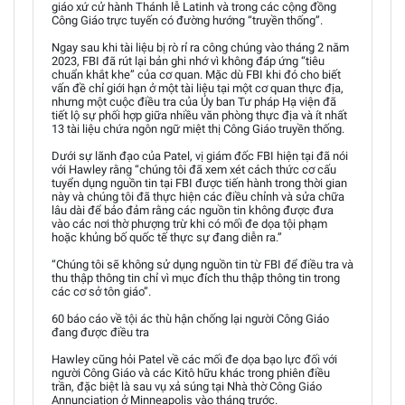
giáo xứ cử hành Thánh lễ Latinh và trong các cộng đồng
Công Giáo trực tuyến có đường hướng “truyền thống”.
Ngay sau khi tài liệu bị rò rỉ ra công chúng vào tháng 2 năm
2023, FBI đã rút lại bản ghi nhớ vì không đáp ứng “tiêu
chuẩn khắt khe” của cơ quan. Mặc dù FBI khi đó cho biết
vấn đề chỉ giới hạn ở một tài liệu tại một cơ quan thực địa,
nhưng một cuộc điều tra của Ủy ban Tư pháp Hạ viện đã
tiết lộ sự phối hợp giữa nhiều văn phòng thực địa và ít nhất
13 tài liệu chứa ngôn ngữ miệt thị Công Giáo truyền thống.
Dưới sự lãnh đạo của Patel, vị giám đốc FBI hiện tại đã nói
với Hawley rằng “chúng tôi đã xem xét cách thức cơ cấu
tuyển dụng nguồn tin tại FBI được tiến hành trong thời gian
này và chúng tôi đã thực hiện các điều chỉnh và sửa chữa
lâu dài để bảo đảm rằng các nguồn tin không được đưa
vào các nơi thờ phượng trừ khi có mối đe dọa tội phạm
hoặc khủng bố quốc tế thực sự đang diễn ra.”
“Chúng tôi sẽ không sử dụng nguồn tin từ FBI để điều tra và
thu thập thông tin chỉ vì mục đích thu thập thông tin trong
các cơ sở tôn giáo”.
60 báo cáo về tội ác thù hận chống lại người Công Giáo
đang được điều tra
Hawley cũng hỏi Patel về các mối đe dọa bạo lực đối với
người Công Giáo và các Kitô hữu khác trong phiên điều
trần, đặc biệt là sau vụ xả súng tại Nhà thờ Công Giáo
Annunciation ở Minneapolis vào tháng trước.