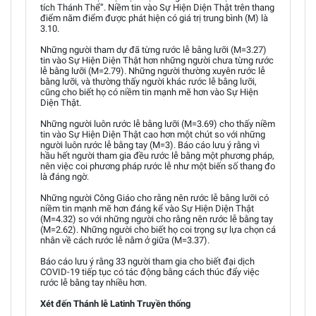
tích Thánh Thể”. Niềm tin vào Sự Hiện Diện Thật trên thang
điểm năm điểm được phát hiện có giá trị trung bình (M) là
3.10.
Những người tham dự đã từng rước lễ bằng lưỡi (M=3.27)
tin vào Sự Hiện Diện Thật hơn những người chưa từng rước
lễ bằng lưỡi (M=2.79). Những người thường xuyên rước lễ
bằng lưỡi, và thường thấy người khác rước lễ bằng lưỡi,
cũng cho biết họ có niềm tin mạnh mẽ hơn vào Sự Hiện
Diện Thật.
Những người luôn rước lễ bằng lưỡi (M=3.69) cho thấy niềm
tin vào Sự Hiện Diện Thật cao hơn một chút so với những
người luôn rước lễ bằng tay (M=3). Báo cáo lưu ý rằng vì
hầu hết người tham gia đều rước lễ bằng một phương pháp,
nên việc coi phương pháp rước lễ như một biến số thang đo
là đáng ngờ.
Những người Công Giáo cho rằng nên rước lễ bằng lưỡi có
niềm tin mạnh mẽ hơn đáng kể vào Sự Hiện Diện Thật
(M=4.32) so với những người cho rằng nên rước lễ bằng tay
(M=2.62). Những người cho biết họ coi trọng sự lựa chọn cá
nhân về cách rước lễ nằm ở giữa (M=3.37).
Báo cáo lưu ý rằng 33 người tham gia cho biết đại dịch
COVID-19 tiếp tục có tác động bằng cách thúc đẩy việc
rước lễ bằng tay nhiều hơn.
Xét đến Thánh lễ Latinh Truyền thống