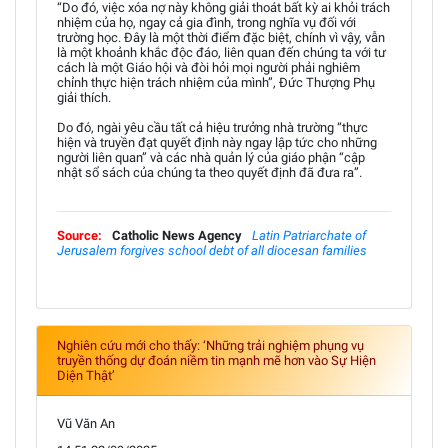
“Do đó, việc xóa nợ này không giải thoát bất kỳ ai khỏi trách
nhiệm của họ, ngay cả gia đình, trong nghĩa vụ đối với
trường học. Đây là một thời điểm đặc biệt, chính vì vậy, vẫn
là một khoảnh khắc độc đáo, liên quan đến chúng ta với tư
cách là một Giáo hội và đòi hỏi mọi người phải nghiêm
chỉnh thực hiện trách nhiệm của mình”, Đức Thượng Phụ
giải thích.
Do đó, ngài yêu cầu tất cả hiệu trưởng nhà trường “thực
hiện và truyền đạt quyết định này ngay lập tức cho những
người liên quan” và các nhà quản lý của giáo phận “cập
nhật sổ sách của chúng ta theo quyết định đã đưa ra”.
Source:
Catholic News Agency
Latin Patriarchate of
Jerusalem forgives school debt of all diocesan families
Nghiên cứu mới cho thấy: ‘Những trải nghiệm phụng vụ
truyền thống dự đoán niềm tin mạnh mẽ hơn vào Sự Hiện
Diện Thật’
Vũ Văn An