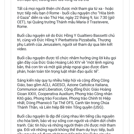
Tất cả mọi người thiện chí được mời tham gia từ xa - hoặc
trực tiếp nếu bạn ở Rome - buổi cầu nguyện cho “Hòa bình
ở Gaza” diễn ra vào Thứ Hai, ngày 22 tháng 9, lúc 7:30 (giờ
CET), tại Quảng trường Thánh mẫu Maria ở Trastevere,
Rome.
Buổi cầu nguyện sẽ do Đức Hồng Y Gualtiero Bassetti chủ
trì, cùng với Đức Hồng Y Pierbattista Pizzaballa, Thượng
phụ Latinh của Jerusalem, người sẽ tham dự qua liên kết
video.
Buổi cầu nguyện được tổ chức nhằm hưởng ứng lời kêu gọi
gần đây của Đức Giáo Hoàng Lêô XIV về "một lệnh ngừng
bắn, thả con tin và một giải pháp ngoại giao được đàm
phán, hoàn toàn tôn trọng luật nhân đạo quốc tế".
Sáng kiến này quy tụ nhiều hiệp hội và cộng đồng Công
Giáo, bao gồm ACLI, AGESCI, Azione Cattolica Italiana,
Communion and Liberation, Cộng đồng Đức Giáo Hoàng
Gioan XXIII, Cooperativa Auxilium, Phong trào Công nhân
Kitô giáo, Phong trào Focolare, Phong trào Chính trị Hiệp
nhất, Dòng Phanxicô Tại Thế OFS, Canh tân trong Chúa
Thánh Thần, và Liên hiệp Bề trên Tổng quyền (USG).
Buổi cầu nguyện là dịp để cùng nhau lên tiếng cầu nguyện
cho hòa bình, bảo vệ sự sống con người và chấm dứt chiến
tranh. Các tín hữu và những người thiện chí được mời tham
gia. Đối với những người không thể tham dự trực tiếp, buổi