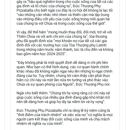
gây ra “hậu quả nghiêm trọng cho cuộc sống của tất cả các
gia đình và tổ chức của chúng ta”, Đức Thượng Phụ
Pizzaballa cho biết ngài coi đây là cơ hội để không bị lạc lối
“vào những cân nhắc nhỏ nhen và thiển cận mà tập trung
vào những điều cốt yếu của cuộc sống trong mối quan hệ
của chúng ta với Chúa và trong cuộc sống của thế giới”.
Vì vậy, để thể hiện “mong muốn thay đổi, đổi mới, trở về với
Thiên Chúa và với anh chị em của chúng ta”, tòa thượng
phụ đã quyết định xóa “mọi khoản nợ của tất cả các gia
đình đối với các trường học của Tòa Thượng phụ Latinh
trong những năm trước năm thánh, tức là cho đến và không
bao gồm năm học 2024-2025”.
“Đây không phải là một quyết định dễ dàng vì chi phí liên
quan. Như bạn có thể hình dung, các cơ quan hành chính
khác nhau đã không ngần ngại nêu lên những lo ngại chính
đáng của họ. Tuy nhiên, chúng tôi cảm thấy cần phải thực
hiện cử chỉ này và một lần nữa tin tưởng và phó thác vào
Chúa và sự quan phòng của Người”, Đức Thượng Phụ nói.
Ngài cho biết thêm: “Chúng tôi hy vọng rằng cử chỉ này sẽ
giúp cuộc sống của nhiều gia đình đang gặp khó khăn trở
nên dễ dàng hơn và giúp họ lấy lại niềm tin và hy vọng”.
Đức Thượng Phụ Pizzaballa chỉ ra rằng lễ kỷ niệm cũng là
“thời điểm của trách nhiệm” và việc xóa nợ “có nghĩa là mọi
người cam kết thay đổi cuộc sống của mình và chịu trách
nhiệm về nghĩa vụ của mình”.