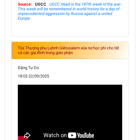
Source:
UGCC
UGCC Head in the 187th week of the war:
This week will be remembered in world history for a day of
unprecedented aggression by Russia against a united
Europe
Tòa Thượng phụ Latinh Giêrusalem xóa nợ học phí cho tất
cả các gia đình trong giáo phận
Đặng Tự Do
18:03 22/09/2025