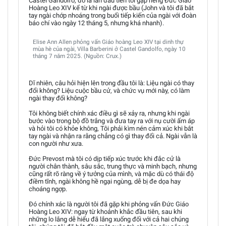
Castel Gandolfo, đó là lần đầu tiên tôi gặp riêng Đức Giáo
Hoàng Leo XIV kể từ khi ngài được bầu (John và tôi đã bắt
tay ngài chớp nhoáng trong buổi tiếp kiến của ngài với đoàn
báo chí vào ngày 12 tháng 5, nhưng khá nhanh).
Elise Ann Allen phỏng vấn Giáo hoàng Leo XIV tại dinh thự
mùa hè của ngài, Villa Barberini ở Castel Gandolfo, ngày 10
tháng 7 năm 2025. (Nguồn: Crux.)
Dĩ nhiên, câu hỏi hiện lên trong đầu tôi là: Liệu ngài có thay
đổi không? Liệu cuộc bầu cử, và chức vụ mới này, có làm
ngài thay đổi không?
Tôi không biết chính xác điều gì sẽ xảy ra, nhưng khi ngài
bước vào trong bộ đồ trắng và đưa tay ra với nụ cười ấm áp
và hỏi tôi có khỏe không, Tôi phải kìm nén cảm xúc khi bắt
tay ngài và nhận ra rằng chẳng có gì thay đổi cả. Ngài vẫn là
con người như xưa.
Đức Prevost mà tôi có dịp tiếp xúc trước khi đắc cử là
người chân thành, sâu sắc, trung thực và minh bạch, nhưng
cũng rất rõ ràng về ý tưởng của mình, và mặc dù có thái độ
điềm tĩnh, ngài không hề ngại ngùng, dễ bị đe dọa hay
choáng ngợp.
Đó chính xác là người tôi đã gặp khi phỏng vấn Đức Giáo
Hoàng Leo XIV: ngay từ khoảnh khắc đầu tiên, sau khi
những lo lắng dễ hiểu đã lắng xuống đối với cả hai chúng