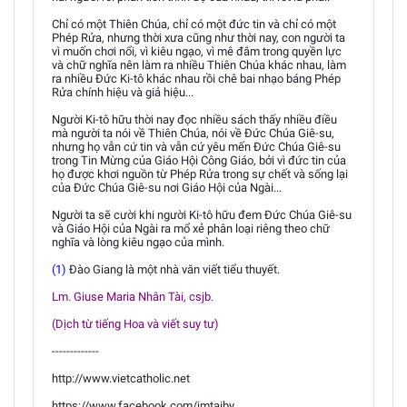
Chỉ có một Thiên Chúa, chỉ có một đức tin và chỉ có một
Phép Rửa, nhưng thời xưa cũng như thời nay, con người ta
vì muốn chơi nổi, vì kiêu ngạo, vì mê đắm trong quyền lực
và chữ nghĩa nên làm ra nhiều Thiên Chúa khác nhau, làm
ra nhiều Đức Ki-tô khác nhau rồi chê bai nhạo báng Phép
Rửa chính hiệu và giả hiệu...
Người Ki-tô hữu thời nay đọc nhiều sách thấy nhiều điều
mà người ta nói về Thiên Chúa, nói về Đức Chúa Giê-su,
nhưng họ vẫn cứ tin và vẫn cứ yêu mến Đức Chúa Giê-su
trong Tin Mừng của Giáo Hội Công Giáo, bởi vì đức tin của
họ được khơi nguồn từ Phép Rửa trong sự chết và sống lại
của Đức Chúa Giê-su nơi Giáo Hội của Ngài...
Người ta sẽ cười khi người Ki-tô hữu đem Đức Chúa Giê-su
và Giáo Hội của Ngài ra mổ xẻ phân loại riêng theo chữ
nghĩa và lòng kiêu ngạo của mình.
(1)
Đào Giang là một nhà văn viết tiểu thuyết.
Lm. Giuse Maria Nhân Tài, csjb.
(Dịch từ tiếng Hoa và viết suy tư)
-------------
http://www.vietcatholic.net
https://www.facebook.com/jmtaiby