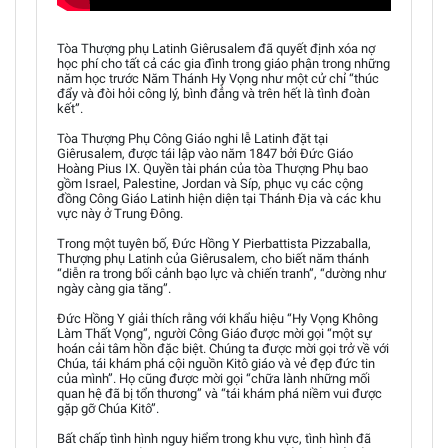
Tòa Thượng phụ Latinh Giêrusalem đã quyết định xóa nợ
học phí cho tất cả các gia đình trong giáo phận trong những
năm học trước Năm Thánh Hy Vọng như một cử chỉ “thúc
đẩy và đòi hỏi công lý, bình đẳng và trên hết là tình đoàn
kết”.
Tòa Thượng Phụ Công Giáo nghi lễ Latinh đặt tại
Giêrusalem, được tái lập vào năm 1847 bởi Đức Giáo
Hoàng Pius IX. Quyền tài phán của tòa Thượng Phụ bao
gồm Israel, Palestine, Jordan và Síp, phục vụ các cộng
đồng Công Giáo Latinh hiện diện tại Thánh Địa và các khu
vực này ở Trung Đông.
Trong một tuyên bố, Đức Hồng Y Pierbattista Pizzaballa,
Thượng phụ Latinh của Giêrusalem, cho biết năm thánh
“diễn ra trong bối cảnh bạo lực và chiến tranh”, “dường như
ngày càng gia tăng”.
Đức Hồng Y giải thích rằng với khẩu hiệu “Hy Vọng Không
Làm Thất Vọng”, người Công Giáo được mời gọi “một sự
hoán cải tâm hồn đặc biệt. Chúng ta được mời gọi trở về với
Chúa, tái khám phá cội nguồn Kitô giáo và vẻ đẹp đức tin
của mình”. Họ cũng được mời gọi “chữa lành những mối
quan hệ đã bị tổn thương” và “tái khám phá niềm vui được
gặp gỡ Chúa Kitô”.
Bất chấp tình hình nguy hiểm trong khu vực, tình hình đã