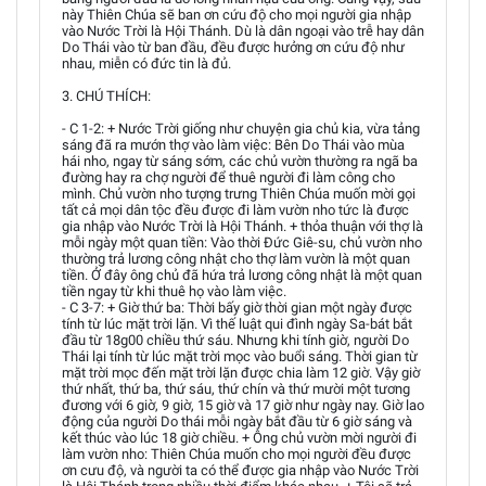
này Thiên Chúa sẽ ban ơn cứu độ cho mọi người gia nhập
vào Nước Trời là Hội Thánh. Dù là dân ngoại vào trễ hay dân
Do Thái vào từ ban đầu, đều được hưởng ơn cứu độ như
nhau, miễn có đức tin là đủ.
3. CHÚ THÍCH:
- C 1-2: + Nước Trời giống như chuyện gia chủ kia, vừa tảng
sáng đã ra mướn thợ vào làm việc: Bên Do Thái vào mùa
hái nho, ngay từ sáng sớm, các chủ vườn thường ra ngã ba
đường hay ra chợ người để thuê người đi làm công cho
mình. Chủ vườn nho tượng trưng Thiên Chúa muốn mời gọi
tất cả mọi dân tộc đều được đi làm vườn nho tức là được
gia nhập vào Nước Trời là Hội Thánh. + thỏa thuận với thợ là
mỗi ngày một quan tiền: Vào thời Đức Giê-su, chủ vườn nho
thường trả lương công nhật cho thợ làm vườn là một quan
tiền. Ở đây ông chủ đã hứa trả lương công nhật là một quan
tiền ngay từ khi thuê họ vào làm việc.
- C 3-7: + Giờ thứ ba: Thời bấy giờ thời gian một ngày được
tính từ lúc mặt trời lặn. Vì thế luật qui đình ngày Sa-bát bắt
đầu từ 18g00 chiều thứ sáu. Nhưng khi tính giờ, người Do
Thái lại tính từ lúc mặt trời mọc vào buổi sáng. Thời gian từ
mặt trời mọc đến mặt trời lặn được chia làm 12 giờ. Vậy giờ
thứ nhất, thứ ba, thứ sáu, thứ chín và thứ mười một tương
đương với 6 giờ, 9 giờ, 15 giờ và 17 giờ như ngày nay. Giờ lao
động của người Do thái mỗi ngày bắt đầu từ 6 giờ sáng và
kết thúc vào lúc 18 giờ chiều. + Ông chủ vườn mời người đi
làm vườn nho: Thiên Chúa muốn cho mọi người đều được
ơn cưu độ, và người ta có thể được gia nhập vào Nước Trời