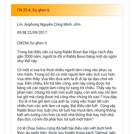
CN 25 A; Sự ghen tị
Lm. Anphong Nguyễn Công Minh, ofm
09:58 22/09/2017
CN25A Sự ghen tị
Trong bài điếu văn ca tụng Rabbi Boun Bar Hijja cách đây
gần 2000 năm, người ta đã ví Rabbi Boun bằng một dụ ngôn
như thế này :
Có một vị vua kia thuê nhiều người làm công vào phục vụ
cho mình. Trong số đó có một người làm việc tích cực hơn.
Vua nhìn thấy. Vua liền đưa anh ta đi đi lại lại dạo chơi với
vua. Đến chiều, khi trả tiền công, anh này cũng được trả
bằng với các người làm công từ sáng tới chiều. Thấy vậy họ
phàn nàn: chúng tôi mệt mỏi suốt ngày, còn anh này chỉ làm
hai giờ mà cũng được trả công như chúng tôi sao ? Vua dáp
: Đó là vì hai giờ làm của anh ta, công việc hoàn tất còn
nhiều hơn các anh làm cả ngày. Bài điếu văn kết : Cũng vậy
Rabbi Boun học luật cho tới tuổi hai mươi lăm, nhưng thông
biết am tường còn hơn cả một nhà thông thái hay một nhà
đạo đức có khi đã phải học tới tuổi một trăm !
Có lẽ Chúa Giêsu cũng đã biết bài điếu văn viết dưới hình
thức dụ ngôn trên, được lưu truyền trong sách Talmud, nên