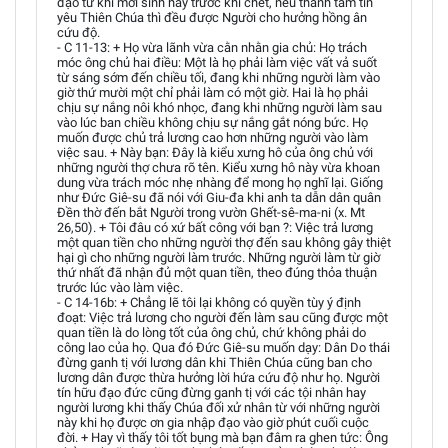
đạo từ khi mới sinh hay trước khi chết, nếu thành tâm tin
yêu Thiên Chúa thì đều được Người cho hưởng hồng ân
cứu độ.
- C 11-13: + Họ vừa lãnh vừa cằn nhằn gia chủ: Họ trách
móc ông chủ hai điều: Một là họ phải làm việc vất vả suốt
từ sáng sớm đến chiều tối, đang khi những người làm vào
giờ thứ mười một chỉ phải làm có một giờ. Hai là họ phải
chịu sự nắng nôi khó nhọc, đang khi những người làm sau
vào lúc ban chiều không chịu sự nắng gắt nóng bức. Họ
muốn được chủ trả lương cao hơn những người vào làm
việc sau. + Này bạn: Đây là kiểu xưng hô của ông chủ với
những người thợ chưa rõ tên. Kiểu xưng hô này vừa khoan
dung vừa trách móc nhẹ nhàng để mong họ nghĩ lại. Giống
như Đức Giê-su đã nói với Giu-đa khi anh ta dẫn dân quân
Đền thờ đến bắt Người trong vườn Ghết-sê-ma-ni (x. Mt
26,50). + Tôi đâu có xứ bất công với bạn ?: Việc trả lương
một quan tiền cho những người thợ đến sau không gây thiệt
hại gì cho những người làm trước. Những người làm từ giờ
thứ nhất đã nhận đủ một quan tiền, theo đúng thỏa thuận
trước lúc vào làm việc.
- C 14-16b: + Chẳng lẽ tôi lại không có quyền tùy ý định
đoạt: Việc trả lương cho người đến làm sau cũng được một
quan tiền là do lòng tốt của ông chủ, chứ không phải do
công lao của họ. Qua đó Đức Giê-su muốn dạy: Dân Do thái
đừng ganh tị với lương dân khi Thiên Chúa cũng ban cho
lương dân được thừa hưởng lời hứa cứu độ như họ. Người
tín hữu đạo đức cũng đừng ganh tị với các tội nhân hay
người lương khi thấy Chúa đối xử nhân từ với những người
này khi họ được ơn gia nhập đạo vào giờ phút cuối cuộc
đời. + Hay vì thấy tôi tốt bụng mà bạn đâm ra ghen tức: Ông