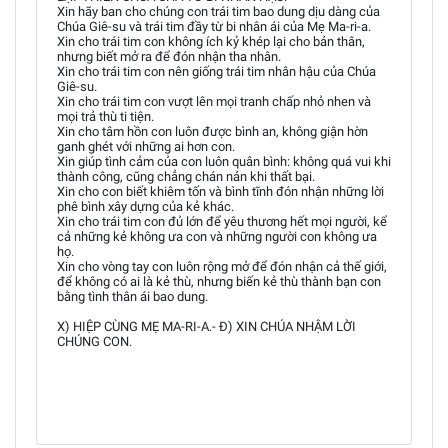
Xin hãy ban cho chúng con trái tim bao dung dịu dàng của
Chúa Giê-su và trái tim đầy từ bi nhân ái của Mẹ Ma-ri-a.
Xin cho trái tim con không ích kỷ khép lại cho bản thân,
nhưng biết mở ra để đón nhận tha nhân.
Xin cho trái tim con nên giống trái tim nhân hậu của Chúa
Giê-su.
Xin cho trái tim con vượt lên mọi tranh chấp nhỏ nhen và
mọi trả thù ti tiện.
Xin cho tâm hồn con luôn được bình an, không giận hờn
ganh ghét với những ai hơn con.
Xin giúp tình cảm của con luôn quân bình: không quá vui khi
thành công, cũng chẳng chán nản khi thất bại.
Xin cho con biết khiêm tốn và bình tĩnh đón nhận những lời
phê bình xây dựng của kẻ khác.
Xin cho trái tim con đủ lớn để yêu thương hết mọi người, kể
cả những kẻ không ưa con và những người con không ưa
họ.
Xin cho vòng tay con luôn rộng mở để đón nhận cả thế giới,
để không có ai là kẻ thù, nhưng biến kẻ thù thành bạn con
bằng tình thân ái bao dung.
X) HIỆP CÙNG MẸ MA-RI-A.- Đ) XIN CHÚA NHẬM LỜI
CHÚNG CON.