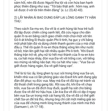
sám hối, nên đã được Người tha tội và còn hứa ban hạnh
phúc thiên đàng như sau: “Tôi bảo thật anh : hôm nay, anh
sẽ được ở với tôi trên thiên đàng” (x. Lc 23,42-43).
2) LẤY NHÂN ÁI BAO DUNG ĐÁP LẠI LÒNG GANH TỴ HẬN
THÙ :
Theo sách Sa-mu-en, Đa-vít là vị anh hùng tài hoa trẻ tuổi
đã lập được chiến công oanh liệt, đã cứu nguy cho dân
quân Ít-ra-en bằng cách giao chiến một-chọi-một với tên
Gô-li-át khổng lồ thuộc quân Phi-li-tinh, hạ gục y chỉ bằng
một phát bắn đá và dùng chính thanh gươm của y mà chặt
đầu y. Thế rồi quân Ít-ra-en thừa thắng xông lên như nước
vỡ bờ, tràn lên giết hại rất nhiều quân Phi-li-tinh. "Khi Đavít
thắng trận trở về, phụ nữ từ hết mọi thành của Ít-ra-en kéo
ra, ca hát múa nhảy, đón vua Đa-vít với trống con, với tiếng
reo mừng và tiếng não bạt. Họ ca hát như sau : "Vua Sa-un
giết được hàng ngàn, Đa-vít giết hàng vạn".
Thế là từ lúc ấy, lòng ghen tỵ sục sôi trong lòng vua Sa-un,
khiến nhà vua có lần phóng giáo vào Đavít khi anh đang gảy
đàn để phục vụ đức vua. May mà Đa-vít đã kịp né tránh và
đã thoát chết trong gang tấc. Rồi sau đó, khi Đa-vít chạy
trốn, vua Sa-un đã đích truy đuổi, quyết hạ sát cho bằng
được Đa-vít để trừ hậu họa. Lần kia Đa-vít đã có dịp ở ngay
bên vua Sa-un trong một cái hang tối, Đa-vít đã có thể giết
chết Sa-un để trả thù, nhưng ông chỉ cắt một miếng giải áo
của vua để chứng minh lòng trung thành của mình mà thôi
(Samuen I, ch 17-18).