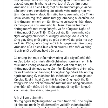
giáo xứ của mình, nhưng vẫn vui tươi vì được làm trong
vườn nho của Thiên Chúa; một nữ tu âm thầm phục vụ nơi
các bệnh viện, viện dưỡng lão, cô nhi viện, trường học, với
tâm hồn vui tươi vì được làm việc trong vườn nho của Thiên
Chúa; có những “thợ” được mời gọi làm công buổi chiều, đó
là những anh em chị em tân tòng, họ vui sướng nhận được
lời mời gọi của chủ vườn nho là Thiên Chúa và trở thành
những tạo vật mới trong tình yêu và ân sủng của Ngài; có
những người được Thiên Chúa gọi vào làm vườn nho của
Ngài vào giây phút cuối cuối ngày làm việc, đó là khi họ
từng giây từng phút giằng co giữa thiện và ác, giữa ma quỷ
và Thiên Chúa, cuối cùng họ đã tình nguyện vào làm trong
vườn nho của Thiên Chúa với nụ cười vui trên môi và cũng
là giây phút cuối của họ ở trần gian...
Có những linh mục thỏa mãn vì công việc xây cất nhà thờ
xứ đạo to lớn của mình, để rồi chế nhạo người anh em linh
mục khác không có tài đi xin xỏ tháo vát như mình; có
những người vỗ ngực xưng tên mình là đạo dòng chính gốc,
để rồi khinh bỉ các tân tòng không biết “giữ đạo” khi những
người tân tòng ấy thích học hỏi thánh kinh và tham gia các
lớp giáo lý, sinh hoạt đoàn thể; lại có những người thợ làm
trong vườn nho chỉ biết tìm chỗ mát mẻ núp nắng núp mưa
cho nhàn tấm thân, để rồi kiện cáo người này làm ít người
kia mới vào làm không bằng mình...
Anh chị em thân mến,
Những người thợ biếng nhác và thích tranh đấu cho quyền
lợi nhỏ của mình ấy, đã đem niềm vui biến thành đau khổ