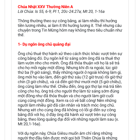
Chúa Nhật XXV Thường Niên A
Lời Chúa: Is 55, 6-9; Pl 1, 20c-24.27a; Mt 20, 1-16a
Thông thường theo sự công bằng, ai làm nhiều thì hưởng
tiền lương nhiều, ai làm ít thì hưởng lương ít. Thế nhưng câu
chuyện trong Tin Mừng hôm nay không theo tiêu chuẩn như
thế.
1- Dụ ngôn ông chủ quảng đại
Ông chủ thuê thợ hành xử theo cách thức khác vượt trên sự
công bằng đó. Dụ ngôn kể từ sáng sớm ông đã ra thuê thợ
làm vườn nho cho mình. Ông đã thỏa thuận với họ là sẽ trả
cho họ mỗi ngày một đồng. Nhưng khi đi ra ngoài, lúc giờ
thứ ba (9 giờ sáng), thấy những người ở ngoài không làm gì,
ông mời họ vào làm, đến giờ thứ sáu (12 giờ trưa) rồi giờ thứ
chín (3 giờ chiều), và cả đến giờ thứ mười một (5 giờ chiều),
ông cũng làm như thế. Chiều đến, ông gọi thợ lại mà trả tiền
công cho họ, ông trả cho người thợ làm từ sáng sớm đúng
một đồng như đã thỏa thuận và cho người làm giờ cuối
cùng cũng một đồng. Xem ra có vẻ bất công! Nên những
người làm nhiều giờ đã cằn nhằn và trách móc ông chủ.
Nhưng xét cho cùng ông đã không có lỗi gì đến sự công
bằng đối với họ, ở đây ông đã hành xử vượt trên sự công
bằng, theo lòng quảng đại đối với những người làm sau (x.
Mt 20,1-16a).
Với dụ ngôn này, Chúa Giêsu muốn ám chỉ rằng những
người thợ đầu tiên được mời gọi bởi Thiên Chúa là những