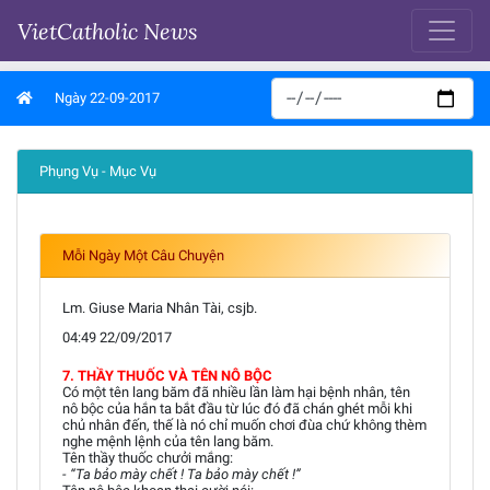
VietCatholic News
Ngày 22-09-2017
Phụng Vụ - Mục Vụ
Mỗi Ngày Một Câu Chuyện
Lm. Giuse Maria Nhân Tài, csjb.
04:49 22/09/2017
7. THẦY THUỐC VÀ TÊN NÔ BỘC
Có một tên lang băm đã nhiều lần làm hại bệnh nhân, tên
nô bộc của hắn ta bắt đầu từ lúc đó đã chán ghét mỗi khi
chủ nhân đến, thế là nó chỉ muốn chơi đùa chứ không thèm
nghe mệnh lệnh của tên lang băm.
Tên thầy thuốc chưởi mắng:
- “Ta bảo mày chết ! Ta bảo mày chết !”