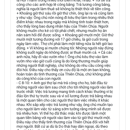
là Hội Thánh trong nhiều thời điểm khác nhau. + Tôi sẽ trả
công cho các anh hợp lẽ công bằng: Trả lương công bằng,
nghĩa là người làm thuê sẽ không bị thiệt thòi về tiền công.
+ Khoảng giờ thứ sáu rồi giờ thứ chín, ông lại ra và cũng làm
y như vậy: Ông chủ nôn nóng đi kêu thợ làm trong nhiều thời
điểm khác nhau trong ngày mà không tính toán thiệt hơn,
cho thấy lòng bao dung nhân hậu của Thiên Chúa. Người
không muốn cho kẻ có tội phải chết, nhưng muốn họ ăn
năn sám hối để được sống. + Khoảng giờ mười một: Giờ thứ
mười một tương đương với 17 giờ chiều, là giờ cuối trong
ngày làm việc. Thợ chỉ phải làm một tiếng nữa là hết giờ lao
động. + Vì không ai mướn chúng tôi: Những người này đứng
không suốt ngày do không được ai thuê mướn cả. + Cả các
anh nữa, hãy đi vào vườn nho !: Ông chủ kêu thợ vào làm
vườn nho vào giờ cuối cùng là do lòng thương muốn giúp
những người thất nghiệp, chứ không do nhu cầu công việc
đòi hỏi. Điều này cho thấy ơn cứu độ là một ơn ban không,
hoàn toàn do tình thương của Thiên Chúa, chứ không phải
do công khó của con người.
- C 8-10: + Anh gọi thợ lại mà trả công cho họ, bắt đầu từ
những người vào làm sau chót cho tới những người vào làm
trước nhất: Việc trả lương mang tính cách khác thường vì bị
đảo lộn thứ tự trước sau và vì số lương được trả bằng nhau
là một quan tiền cho các người thợ làm việc nhiều ít khác
nhau. Khi sắp xếp việc trả lương như vậy, ông chủ muốn tạo
cho người làm việc từ sáng sớm tưởng rằng mình sẽ được
trả nhiều hơn. Vì thế họ đã thắc mắc khi được lãnh một
quan tiền bằng với người vào làm vào từ giờ thứ mười một.
Điều này cho thấy tình thương của Thiên Chúa đối với hết
mọi người. Bất cứ ai dù là Do thái hay dân ngoại, dù theo