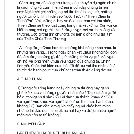
- Cách ứng xử của ông chủ trong câu chuyện dụ ngôn chính
là cách ứng xử của Thiên Chúa muốn dạy chúng ta hôm
nay: Ngài mời gọi những người thu thuế bị loại trừ, những
người tội lỗi bị khinh dể vào Nước Trời, vì “Thiên Chúa là
Tình Yêu”. Với những ai hay so đo, tính toán với tha nhân,
Thiên Chúa sẽ theo luật công bằng mà xét xử họ; Còn với kẻ
biết thương xót người, thì sẽ được Ngài xét xử theo lòng xót
thương. Ước gì trái tim chúng ta trở nên giống như trái tim
của Thiên Chúa Tình Thương.
- Ai cũng được Chúa ban cho những khả năng khác nhau là
những nén vàng... Trong ngày phán xét Chúa không hỏi: con
đã làm được những gì, đã giữ những chức vụ gì ? Mà Ngài
chỉ hỏi về lòng mến Chúa yêu người của chúng ta. Chính
tình yêu Chúa thể hiện qua thái độ đối xứ với tha nhân sẽ là
thước đo hạnh phúc của chúng ta trên thiên đàng đời sau.
4. THẢO LUẬN:
1)Trong đời sống hàng ngày chúng ta thường hay ganh
ghét kẻ khác vì những nguyên nhân nào ? Ta phải làm gì để
bỏ đi thói ganh tị này ? 2) Lời dạy của thánh Phao-lô : “Vui
với người vui, khóc với người khóc” có thể thực hành được
không ? 3) Bạn cần làm gì khi thấy người khác hơn mình
như họ thi đậu còn ta bị rớt, họ hát hay và được nhiều người
mến mộ còn ta thì không ?
5. NGUYỆN CẦU:
LẠY THIÊN CHÚA CHA TỪ BI NHÂN HẬU.