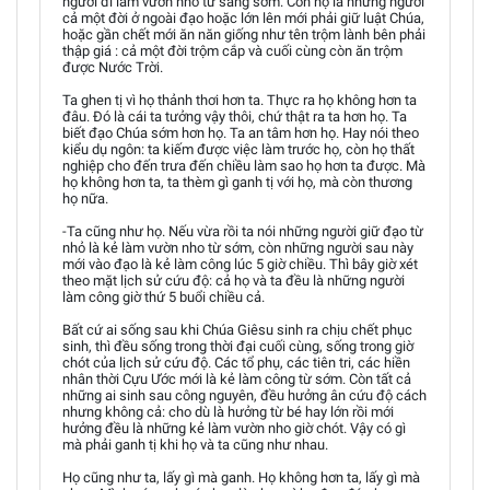
người đi làm vườn nho từ sáng sớm. Còn họ là những người
cả một đời ở ngoài đạo hoặc lớn lên mới phải giữ luật Chúa,
hoặc gần chết mới ăn năn giống như tên trộm lành bên phải
thập giá : cả một đời trộm cắp và cuối cùng còn ăn trộm
được Nước Trời.
Ta ghen tị vì họ thảnh thơi hơn ta. Thực ra họ không hơn ta
đâu. Đó là cái ta tưởng vậy thôi, chứ thật ra ta hơn họ. Ta
biết đạo Chúa sớm hơn họ. Ta an tâm hơn họ. Hay nói theo
kiểu dụ ngôn: ta kiếm được việc làm trước họ, còn họ thất
nghiệp cho đến trưa đến chiều làm sao họ hơn ta được. Mà
họ không hơn ta, ta thèm gì ganh tị với họ, mà còn thương
họ nữa.
-Ta cũng như họ. Nếu vừa rồi ta nói những người giữ đạo từ
nhỏ là kẻ làm vườn nho từ sớm, còn những người sau này
mới vào đạo là kẻ làm công lúc 5 giờ chiều. Thì bây giờ xét
theo mặt lịch sử cứu độ: cả họ và ta đều là những người
làm công giờ thứ 5 buổi chiều cả.
Bất cứ ai sống sau khi Chúa Giêsu sinh ra chịu chết phục
sinh, thì đều sống trong thời đại cuối cùng, sống trong giờ
chót của lịch sử cứu độ. Các tổ phụ, các tiên tri, các hiền
nhân thời Cựu Ước mới là kẻ làm công từ sớm. Còn tất cả
những ai sinh sau công nguyên, đều hưởng ân cứu độ cách
nhưng không cả: cho dù là hưởng từ bé hay lớn rồi mới
hưởng đều là những kẻ làm vườn nho giờ chót. Vậy có gì
mà phải ganh tị khi họ và ta cũng như nhau.
Họ cũng như ta, lấy gì mà ganh. Họ không hơn ta, lấy gì mà