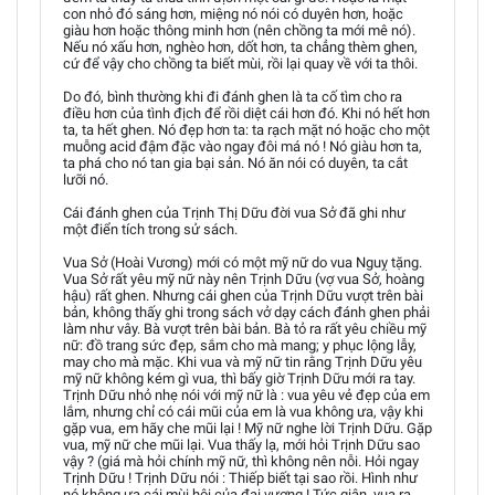
con nhỏ đó sáng hơn, miệng nó nói có duyên hơn, hoặc
giàu hơn hoặc thông minh hơn (nên chồng ta mới mê nó).
Nếu nó xấu hơn, nghèo hơn, dốt hơn, ta chẳng thèm ghen,
cứ để vậy cho chồng ta biết mùi, rồi lại quay về với ta thôi.
Do đó, bình thường khi đi đánh ghen là ta cố tìm cho ra
điều hơn của tình địch để rồi diệt cái hơn đó. Khi nó hết hơn
ta, ta hết ghen. Nó đẹp hơn ta: ta rạch mặt nó hoặc cho một
muỗng acid đậm đặc vào ngay đôi má nó ! Nó giàu hơn ta,
ta phá cho nó tan gia bại sản. Nó ăn nói có duyên, ta cắt
lưỡi nó.
Cái đánh ghen của Trịnh Thị Dữu đời vua Sở đã ghi như
một điển tích trong sử sách.
Vua Sở (Hoài Vương) mới có một mỹ nữ do vua Nguỵ tặng.
Vua Sở rất yêu mỹ nữ này nên Trịnh Dữu (vợ vua Sở, hoàng
hậu) rất ghen. Nhưng cái ghen của Trịnh Dữu vượt trên bài
bản, không thấy ghi trong sách vở dạy cách đánh ghen phải
làm như vây. Bà vượt trên bài bản. Bà tỏ ra rất yêu chiều mỹ
nữ: đồ trang sức đẹp, sắm cho mà mang; y phục lộng lẫy,
may cho mà mặc. Khi vua và mỹ nữ tin rằng Trịnh Dữu yêu
mỹ nữ không kém gì vua, thì bấy giờ Trịnh Dữu mới ra tay.
Trịnh Dữu nhỏ nhẹ nói với mỹ nữ là : vua yêu vẻ đẹp của em
lắm, nhưng chỉ có cái mũi của em là vua không ưa, vậy khi
gặp vua, em hãy che mũi lại ! Mỹ nữ nghe lời Trịnh Dữu. Gặp
vua, mỹ nữ che mũi lại. Vua thấy lạ, mới hỏi Trịnh Dữu sao
vậy ? (giá mà hỏi chính mỹ nữ, thì không nên nỗi. Hỏi ngay
Trịnh Dữu ! Trịnh Dữu nói : Thiếp biết tại sao rồi. Hình như
nó không ưa cái mùi hôi của đại vương ! Tức giận, vua ra