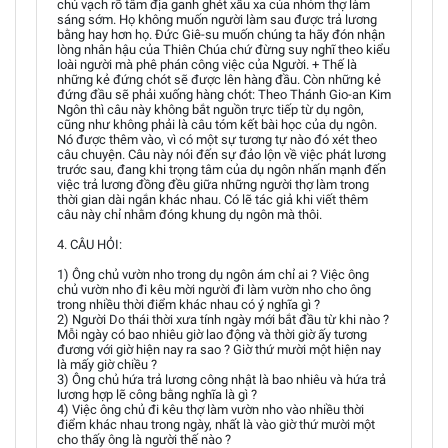
chủ vạch rõ tâm địa ganh ghét xấu xa của nhóm thợ làm
sáng sớm. Họ không muốn người làm sau được trả lương
bằng hay hơn họ. Đức Giê-su muốn chúng ta hãy đón nhận
lòng nhân hậu của Thiên Chúa chứ đừng suy nghĩ theo kiểu
loài người mà phê phán công việc của Người. + Thế là
những kẻ đứng chót sẽ được lên hàng đầu. Còn những kẻ
đứng đầu sẽ phải xuống hàng chót: Theo Thánh Gio-an Kim
Ngôn thì câu này không bắt nguồn trực tiếp từ dụ ngôn,
cũng như không phải là câu tóm kết bài học của dụ ngôn.
Nó được thêm vào, vì có một sự tương tự nào đó xét theo
câu chuyện. Câu này nói đến sự đảo lộn về việc phát lương
trước sau, đang khi trọng tâm của dụ ngôn nhấn mạnh đến
việc trả lương đồng đều giữa những người thợ làm trong
thời gian dài ngắn khác nhau. Có lẽ tác giả khi viết thêm
câu này chỉ nhằm đóng khung dụ ngôn mà thôi.
4. CÂU HỎI:
1) Ông chủ vườn nho trong dụ ngôn ám chỉ ai ? Việc ông
chủ vườn nho đi kêu mời người đi làm vườn nho cho ông
trong nhiều thời điểm khác nhau có ý nghĩa gì ?
2) Người Do thái thời xưa tính ngày mới bắt đầu từ khi nào ?
Mỗi ngày có bao nhiêu giờ lao động và thời giờ ấy tương
đương với giờ hiện nay ra sao ? Giờ thứ mười một hiện nay
là mấy giờ chiều ?
3) Ông chủ hứa trả lương công nhật là bao nhiêu và hứa trả
lương hợp lẽ công bằng nghĩa là gì ?
4) Việc ông chủ đi kêu thợ làm vườn nho vào nhiều thời
điểm khác nhau trong ngày, nhất là vào giờ thứ mười một
cho thấy ông là người thế nào ?