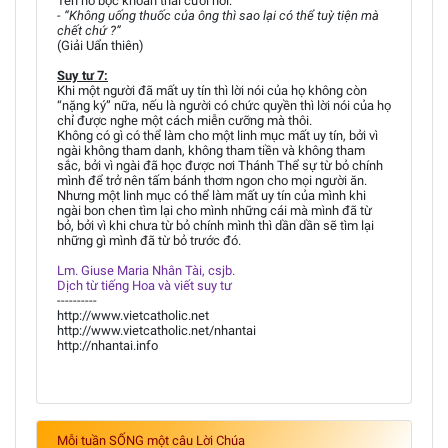
Tên nô bộc khoan thai cười nói:
- “Không uống thuốc của ông thì sao lại có thể tuỳ tiện mà
chết chứ ?”
(Giải Uẩn thiên)
Suy tư 7:
Khi một người đã mất uy tín thì lời nói của họ không còn
“nặng ký” nữa, nếu là người có chức quyền thì lời nói của họ
chỉ được nghe một cách miễn cưỡng mà thôi.
Không có gì có thể làm cho một linh mục mất uy tín, bởi vì
ngài không tham danh, không tham tiền và không tham
sắc, bởi vì ngài đã học được nơi Thánh Thể sự từ bỏ chính
mình để trở nên tấm bánh thơm ngon cho mọi người ăn.
Nhưng một linh mục có thể làm mất uy tín của mình khi
ngài bon chen tìm lại cho mình những cái mà mình đã từ
bỏ, bởi vì khi chưa từ bỏ chính mình thì dần dần sẽ tìm lại
những gì mình đã từ bỏ trước đó.
Lm. Giuse Maria Nhân Tài, csjb.
Dịch từ tiếng Hoa và viết suy tư
----------
http://www.vietcatholic.net
http://www.vietcatholic.net/nhantai
http://nhantai.info
Mỗi tuần SỐNG một câu Lời Chúa