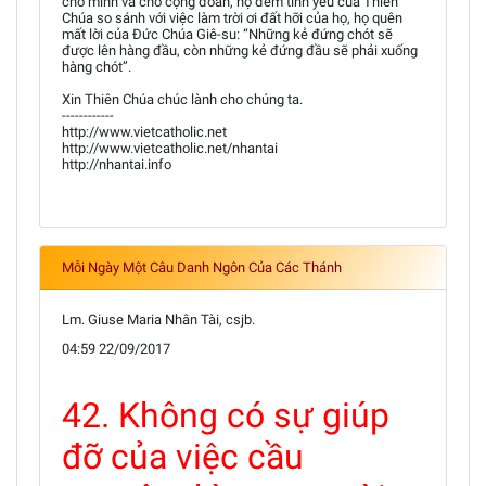
cho mình và cho cộng đoàn, họ đem tình yêu của Thiên
Chúa so sánh với việc làm trời ơi đất hỡi của họ, họ quên
mất lời của Đức Chúa Giê-su: “Những kẻ đứng chót sẽ
được lên hàng đầu, còn những kẻ đứng đầu sẽ phải xuống
hàng chót”.
Xin Thiên Chúa chúc lành cho chúng ta.
------------
http://www.vietcatholic.net
http://www.vietcatholic.net/nhantai
http://nhantai.info
Mỗi Ngày Một Câu Danh Ngôn Của Các Thánh
Lm. Giuse Maria Nhân Tài, csjb.
04:59 22/09/2017
42. Không có sự giúp
đỡ của việc cầu