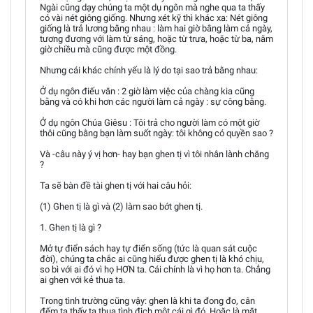
Ngài cũng dạy chúng ta một dụ ngôn mà nghe qua ta thấy
có vài nét giông giống. Nhưng xét kỹ thì khác xa: Nét giông
giống là trả lương bằng nhau : làm hai giờ bằng làm cả ngày,
tương đương với làm từ sáng, hoặc từ trưa, hoặc từ ba, năm
giờ chiều mà cũng được một đồng.
Nhưng cái khác chính yếu là lý do tại sao trả bằng nhau:
Ở dụ ngôn điếu văn : 2 giờ làm việc của chàng kia cũng
bằng và có khi hơn các người làm cả ngày : sự công bằng.
Ở dụ ngôn Chúa Giêsu : Tôi trả cho người làm có một giờ
thôi cũng bằng bạn làm suốt ngày: tôi không có quyền sao ?
Và -câu này ý vị hơn- hay bạn ghen tị vì tôi nhân lành chăng
?
Ta sẽ bàn đề tài ghen tị với hai câu hỏi:
(1) Ghen tị là gì và (2) làm sao bớt ghen tị.
1. Ghen tị là gì ?
Mở tự điển sách hay tự điển sống (tức là quan sát cuộc
đời), chúng ta chắc ai cũng hiểu được ghen tị là khó chịu,
so bì với ai đó vì họ HƠN ta. Cái chính là vì họ hơn ta. Chẳng
ai ghen với kẻ thua ta.
Trong tình trường cũng vậy: ghen là khi ta đong đo, cân
đếm ta thấy ta thua tình địch một cái gì đó. Hoặc là mặt