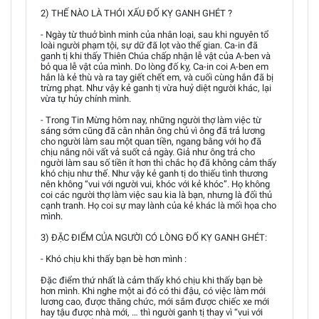
2) THẾ NÀO LÀ THÓI XẤU ĐỐ KỴ GANH GHÉT ?
- Ngày từ thuở bình minh của nhân loại, sau khi nguyên tổ
loài người phạm tội, sự dữ đã lọt vào thế gian. Ca-in đã
ganh tị khi thấy Thiên Chúa chấp nhận lễ vật của A-ben và
bỏ qua lễ vật của mình. Do lòng đố kỵ, Ca-in coi A-ben em
hắn là kẻ thù và ra tay giết chết em, và cuối cùng hắn đã bị
trừng phạt. Như vậy kẻ ganh tị vừa huỷ diệt người khác, lại
vừa tự hủy chính mình.
- Trong Tin Mừng hôm nay, những người thợ làm việc từ
sáng sớm cũng đã cằn nhằn ông chủ vì ông đã trả lương
cho người làm sau một quan tiền, ngang bằng với họ đã
chịu nắng nôi vất vả suốt cả ngày. Giả như ông trả cho
người làm sau số tiền ít hơn thì chắc họ đã không cảm thấy
khó chịu như thế. Như vậy kẻ ganh tị do thiếu tình thương
nên không “vui với người vui, khóc với kẻ khóc”. Họ không
coi các người thợ làm việc sau kia là bạn, nhưng là đối thủ
cạnh tranh. Họ coi sự may lành của kẻ khác là mối họa cho
mình.
3) ĐẶC ĐIỂM CỦA NGƯỜI CÓ LÒNG ĐỐ KỴ GANH GHÉT:
- Khó chịu khi thấy bạn bè hơn mình :
Đặc điểm thứ nhất là cảm thấy khó chịu khi thấy bạn bè
hơn mình. Khi nghe một ai đó có thi đậu, có việc làm mới
lương cao, được thăng chức, mới sắm được chiếc xe mới
hay tậu được nhà mới, … thì người ganh tị thay vì “vui với