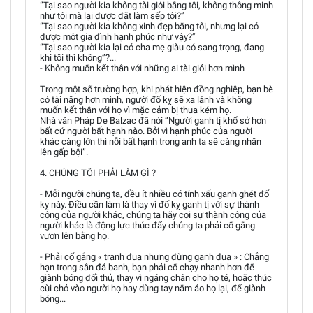
“Tại sao người kia không tài giỏi bằng tôi, không thông minh
như tôi mà lại được đặt làm sếp tôi?”
“Tại sao người kia không xinh đẹp bằng tôi, nhưng lại có
được một gia đình hạnh phúc như vậy?”
“Tại sao người kia lại có cha mẹ giàu có sang trọng, đang
khi tôi thì không”?...
- Không muốn kết thân với những ai tài giỏi hơn mình
Trong một số trường hợp, khi phát hiện đồng nghiệp, bạn bè
có tài năng hơn mình, người đố kỵ sẽ xa lánh và không
muốn kết thân với họ vì mặc cảm bị thua kém họ.
Nhà văn Pháp De Balzac đã nói “Người ganh tị khổ sở hơn
bất cứ người bất hạnh nào. Bởi vì hạnh phúc của người
khác càng lớn thì nỗi bất hạnh trong anh ta sẽ càng nhân
lên gấp bội”.
4. CHÚNG TÔI PHẢI LÀM GÌ ?
- Mỗi người chúng ta, đều ít nhiều có tính xấu ganh ghét đố
kỵ này. Điều cần làm là thay vì đố kỵ ganh tị với sự thành
công của người khác, chúng ta hãy coi sự thành công của
người khác là động lực thúc đẩy chúng ta phải cố gắng
vươn lên bằng họ.
- Phải cố gắng « tranh đua nhưng đừng ganh đua » : Chẳng
hạn trong sân đá banh, bạn phải cố chạy nhanh hơn để
giành bóng đối thủ, thay vì ngáng chân cho họ té, hoặc thúc
cùi chỏ vào người họ hay dùng tay nắm áo họ lại, để giành
bóng...