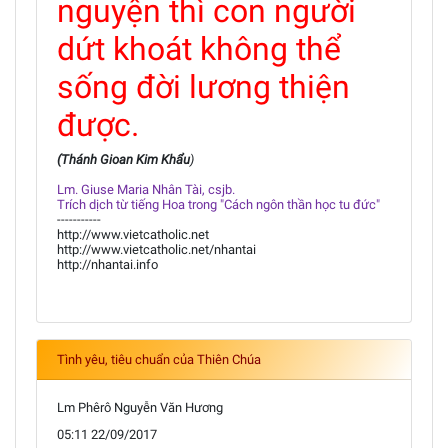
nguyện thì con người
dứt khoát không thể
sống đời lương thiện
được.
(Thánh Gioan Kim Khẩu
)
Lm. Giuse Maria Nhân Tài, csjb.
Trích dịch từ tiếng Hoa trong "Cách ngôn thần học tu đức"
-----------
http://www.vietcatholic.net
http://www.vietcatholic.net/nhantai
http://nhantai.info
Tình yêu, tiêu chuẩn của Thiên Chúa
Lm Phêrô Nguyễn Văn Hương
05:11 22/09/2017