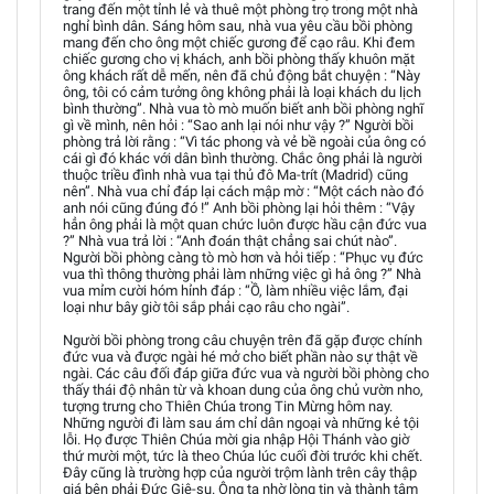
trang đến một tỉnh lẻ và thuê một phòng trọ trong một nhà
nghỉ bình dân. Sáng hôm sau, nhà vua yêu cầu bồi phòng
mang đến cho ông một chiếc gương để cạo râu. Khi đem
chiếc gương cho vị khách, anh bồi phòng thấy khuôn mặt
ông khách rất dễ mến, nên đã chủ động bắt chuyện : “Này
ông, tôi có cảm tưởng ông không phải là loại khách du lịch
bình thường”. Nhà vua tò mò muốn biết anh bồi phòng nghĩ
gì về mình, nên hỏi : “Sao anh lại nói như vậy ?” Người bồi
phòng trả lời rằng : “Vì tác phong và vẻ bề ngoài của ông có
cái gì đó khác với dân bình thường. Chắc ông phải là người
thuộc triều đình nhà vua tại thủ đô Ma-trít (Madrid) cũng
nên”. Nhà vua chỉ đáp lại cách mập mờ : “Một cách nào đó
anh nói cũng đúng đó !” Anh bồi phòng lại hỏi thêm : “Vậy
hẳn ông phải là một quan chức luôn được hầu cận đức vua
?” Nhà vua trả lời : “Anh đoán thật chẳng sai chút nào”.
Người bồi phòng càng tò mò hơn và hỏi tiếp : “Phục vụ đức
vua thì thông thường phải làm những việc gì hả ông ?” Nhà
vua mỉm cười hóm hỉnh đáp : “Ồ, làm nhiều việc lắm, đại
loại như bây giờ tôi sắp phải cạo râu cho ngài”.
Người bồi phòng trong câu chuyện trên đã gặp được chính
đức vua và được ngài hé mở cho biết phần nào sự thật về
ngài. Các câu đối đáp giữa đức vua và người bồi phòng cho
thấy thái độ nhân từ và khoan dung của ông chủ vườn nho,
tượng trưng cho Thiên Chúa trong Tin Mừng hôm nay.
Những người đi làm sau ám chỉ dân ngoại và những kẻ tội
lỗi. Họ được Thiên Chúa mời gia nhập Hội Thánh vào giờ
thứ mười một, tức là theo Chúa lúc cuối đời trước khi chết.
Đây cũng là trường hợp của người trộm lành trên cây thập
giá bên phải Đức Giê-su. Ông ta nhờ lòng tin và thành tâm