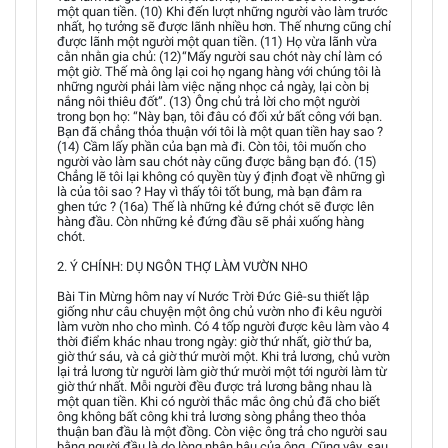
một quan tiền. (10) Khi đến lượt những người vào làm trước
nhất, họ tưởng sẽ được lãnh nhiều hơn. Thế nhưng cũng chỉ
được lãnh một người một quan tiền. (11) Họ vừa lãnh vừa
cằn nhằn gia chủ: (12)“Mấy người sau chót này chỉ làm có
một giờ. Thế mà ông lại coi họ ngang hàng với chúng tôi là
những người phải làm việc nặng nhọc cả ngày, lại còn bị
nắng nôi thiêu đốt”. (13) Ông chủ trả lời cho một người
trong bọn họ: “Này bạn, tôi đâu có đối xử bất công với bạn.
Bạn đã chẳng thỏa thuận với tôi là một quan tiền hay sao ?
(14) Cầm lấy phần của bạn mà đi. Còn tôi, tôi muốn cho
người vào làm sau chót này cũng được bằng bạn đó. (15)
Chẳng lẽ tôi lại không có quyền tùy ý định đoạt về những gì
là của tôi sao ? Hay vì thấy tôi tốt bung, mà bạn đâm ra
ghen tức ? (16a) Thế là những kẻ đứng chót sẽ được lên
hàng đầu. Còn những kẻ đứng đầu sẽ phải xuống hàng
chót.
2. Ý CHÍNH: DỤ NGÔN THỢ LÀM VƯỜN NHO
Bài Tin Mừng hôm nay ví Nước Trời Đức Giê-su thiết lập
giống như câu chuyện một ông chủ vườn nho đi kêu người
làm vườn nho cho mình. Có 4 tốp người được kêu làm vào 4
thời điểm khác nhau trong ngày: giờ thứ nhất, giờ thứ ba,
giờ thứ sáu, và cả giờ thứ mười một. Khi trả lương, chủ vườn
lại trả lương từ người làm giờ thứ mười một tới người làm từ
giờ thứ nhất. Mỗi người đều được trả lương bằng nhau là
một quan tiền. Khi có người thắc mắc ông chủ đã cho biết
ông không bất công khi trả lương sòng phẳng theo thỏa
thuận ban đầu là một đồng. Còn việc ông trả cho người sau
bằng người đầu là do lòng nhân hậu của ông. Cũng vậy, sau