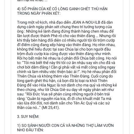
4) SỐ PHẬN CỦA KẺ CÓ LÒNG GANH GHÉT THÙ HẬN
TRONG NGÀY PHÁN XÉT:
Trong một vở kịch, nhà đạo diễn JEAN A-NOU-ILB đã dàn
dựng cảnh ngày phán xét chung theo trí tưởng tượng của
ông : Những kẻ lành đang đứng thành hàng chen nhau để
lần lượt được thánh Phê-rô cho vào thiên đàng … Nhưng rồi
khi thấy bên hàng đối diện có nhiều người tội lỗi trộm cướp
đĩ điếm cũng đang xếp hàng vào thiên đàng. Họ nhìn nhau,
không thể hiểu được tại sao Chúa lại cho bọn người đầu
trộm đuôi cướp kia cũng được vào thiên đàng như mình.
Rồi họ bất mãn hè nhau la ó phản đối Chúa bất công. Họ nói
to: “Tôi mà biết thế này thì tôi cứ ăn nhậu say xỉn cho đã và
chơi bời dâm đãng ! Cần gì phải vất vả mất công sống ngay
chính và làm nhiều việc thiện bác ái !”. Họ hè nhau phản đối
Thiên Chúa và không thèm vào Thiên Đàng. Cuối cùng do
lòng ganh ghét thù hận, cả bọn đã bị loại ra khỏi Thiên
Đàng để vào Hỏa Ngục là nơi dành cho ma quỷ và những kẻ
theo chúng, như lời Chúa Giê-su dạy về ngày phán xét như
sau: “Rồi Đức Vua sẽ phán cùng những người ở bên trái
rằng: ‘Quân bị nguyền rủa kia, đi đi cho khuất mắt Ta mà
vào lửa đời đời, nơi dành sẵn cho Tên Ác Quỷ và các sứ
thần của nó…” (Mt 25,41).
3. SUY NIỆM:
1) SO SÁNH NGƯỜI CON CẢ VÀ NHỮNG THỢ LÀM VƯỜN
NHO ĐẦU TIÊN: