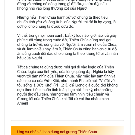
đáng và chẳng có công trạng gì để được cứu độ, nếu
không nhờ vào lòng thương xót của Người.
Nhưng nếu Thiên Chúa hành xử với chúng ta theo tiêu
chuẩn tình yêu và lòng từ bi của Người, thì đó là hy vọng, là
cơ hội cho chúng ta được cứu độ.
Vì thế, trong mọi hoàn cảnh, bất kỳ lúc nào, giờ nào, cả giây
phút cuối cùng trong cuộc đời, Thiên Chúa cũng mời gọi
chúng ta trở về, cộng tác với Người làm vườn nho của Chúa,
và dù làm nhiều hay làm ít, Thiên Chúa cũng ban ơn cứu độ,
ân sủng cách dồi dào cho chúng ta theo lượng từ bi và nhân
hậu của Người.
Tất cả chúng ta cũng được mời gọi đi vào logic của Thiên
Chúa, logic của tình yêu, của lòng quảng đại. Nghĩa là hãy
vươn tới tầm nhìn của Thiên Chúa, hãy mặc lấy tâm tình và
cách cư xử của Đức Kitô, như thánh Phaolô nói: “Vì đối với
tôi, sống là Đức Kitô” (Pl 1,21), để lượng giá cuộc đời không
dựa theo tiêu chuẩn tính toán, hẹp hòi, ích kỷ, như những
người thợ đầu tiên, nhưng theo tầm nhìn, tiêu chuẩn và
đường lối của Thiên Chúa khi đối xử với tha nhân mình.
Amen!
Ứng xử nhân ái bao dung noi gương Thiên Chúa