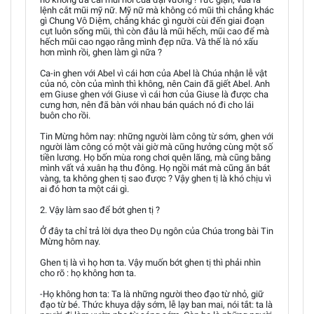
lệnh cắt mũi mỹ nữ. Mỹ nữ mà không có mũi thì chẳng khác
gì Chung Vô Diệm, chẳng khác gì người cùi đến giai đoạn
cụt luôn sống mũi, thì còn đâu là mũi hếch, mũi cao để mà
hếch mũi cao ngạo rằng mình đẹp nữa. Và thế là nó xấu
hơn mình rồi, ghen làm gì nữa ?
Ca-in ghen với Abel vì cái hơn của Abel là Chúa nhận lễ vật
của nó, còn của mình thì không, nên Cain đã giết Abel. Anh
em Giuse ghen với Giuse vì cái hơn của Giuse là được cha
cưng hơn, nên đã bàn với nhau bán quách nó đi cho lái
buôn cho rồi.
Tin Mừng hôm nay: những người làm công từ sớm, ghen với
người làm công có một vài giờ mà cũng hưởng cùng một số
tiền lương. Họ bốn mùa rong chơi quên lãng, mà cũng bằng
mình vất vả xuân hạ thu đông. Họ ngồi mát mà cũng ăn bát
vàng, ta không ghen tị sao được ? Vậy ghen tị là khó chịu vì
ai đó hơn ta một cái gì.
2. Vậy làm sao để bớt ghen tị ?
Ở đây ta chỉ trả lời dựa theo Dụ ngôn của Chúa trong bài Tin
Mừng hôm nay.
Ghen tị là vì họ hơn ta. Vậy muốn bớt ghen tị thì phải nhìn
cho rõ : họ không hơn ta.
-Họ không hơn ta: Ta là những người theo đạo từ nhỏ, giữ
đạo từ bé. Thức khuya dậy sớm, lễ lạy ban mai, nói tắt: ta là