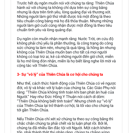
Trước hết dụ ngôn muốn nói với chúng ta rằng: Thiên Chúa
hành xử với chúng ta không chỉ dựa trên sự công bằng
nhưng là dựa trên tình yêu, lòng quảng đại và thương xót.
Những người làm giờ thứ nhất được trả một đồng là theo
tiêu chuẩn công bằng mà họ đã thỏa thuận. Nhưng những
người làm giờ cuối cũng nhận được một đồng là theo tiêu
chuẩn tình yêu và lòng quảng đại.
Dụ ngôn còn muốn nhận mạnh rằng: Nước Trời, ơn cứu độ
không phải chủ yếu là phần thưởng, là công trạng do công
sức chúng ta làm nên, nhưng là quà tặng, là hồng ân nhưng
không của Thiên Chúa muốn ban cho tất cả mọi người
không có loại trừ ai, kẻ cả những người đến giờ chót, miễn
là họ mở lòng đón nhận, miễn là họ biết lắng nghe lời mời và
cộng tác với Thiên Chúa.
3- Sự “vô lý” của Thiên Chúa là cơ hội cho chúng ta
Như thế, cách thức hành động của Thiên Chúa có vẻ ngược
đời, vô lý và khác với lý luận của chúng ta. Các Giáo Phụ nói
rằng: “Thiên Chúa không tính toán khi ban phát ân huệ của
Người.” Hay như Đức Hồng Y Thuận nói cách dí dỏm:
“Thiên Chúa không biết tính toán!” Nhưng chính sự “vô lý”
của Thiên Chúa lại trở thành cơ hội, là lối vào cho chúng ta
tới gần Thiên Chúa.
Nếu Thiên Chúa chỉ xét xử chúng ta theo sự công bằng thì
chắc chắn chúng ta phải chết và bị luận phạt rồi. Bởi lẽ,
chúng ta đã nhiều lần đắc tội với Người. Một cách khiêm
tốn, phải thành thật thú nhận rằng, chúng ta chẳng xứng