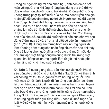
Trong dụ ngôn về người cha nhân hậu, anh con cả đã bất
mãn với người cha khi ông tỏ lòng bao dung tha thứ đối với
đứa em hư hỏng bỏ đi hoang trở về nhà. Không những ông
không trừng phạt tội bất hiếu của nó, mà còn truyền cho gia
nhân giết dê béo ăn mừng nó trở về. Người con cả đã bày tỏ
thái độ ganh ghét khi không thèm vào nhà và lên tiếng trách
cha: “Cha ơi, đã bao nhiêu năm trời con hầu hạ cha, và
chẳng khi nào trái lệnh, thế mà chưa bao giờ cha cho lấy
được một con dê con để con vui vẻ với bạn bè. Còn thằng
con của cha đó, sau khi đã nuốt hết tài sản của cha với bọn
đàng điếm, nay trở về, thì cha lai giết dê béo ăn mừng nó !”
(Lc 15,28-30). Trong Tin mừng hôm nay, những người đi
làm từ sáng sớm cũng cằn nhằn ông chủ vườn nho khi thấy
ông trả lương cho người đi làm vào giờ thứ mười một. Họ
chỉ làm việc một tiếng đồng hồ cũng được trả lương một
quan tiền, bằng với những người làm từ giờ thứ nhất, phải
chịu nắng nôi khó nhọc suốt cả ngày.
Khi Đức Giê-su ra giảng đạo, các kinh sư và người Pha-ri-
sêu cũng tỏ thái độ khó chịu khi thấy Người đối xử thân tình
với bọn người thu thuế, gái điếm và những kẻ tội lỗi. Như
một mục tử tốt lành, Người đi tìm từng con chiên lạc, đem
lại cho những người bất hạnh niềm vui và hạnh phúc. Người
mời họ ăn năn sám hối và hứa ban Nước Trời cho họ. Như
vậy, Đức Giê-su cho rằng người tội lỗi cũng được hạnh phúc
trong Nước Trời ngang với các kinh sư và người Pha-ri-sêu,
là những người tuân giữ từng điều khoản dù nhỏ mọn của
luật Mô-sê và tự liệt mình vào hàng ngũ những người công
chính.