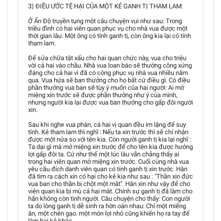
3) ĐIỀU ƯỚC TỆ HẠI CỦA MỘT KẺ GANH TỊ THAM LAM:
Ở Ấn Độ truyền tụng một câu chuyện vui như sau: Trong
triều đình có hai viên quan phục vụ cho nhà vua được một
thời gian lâu. Một ông có tính ganh tị, còn ông kia lại có tính
tham lam.
Để sửa chữa tật xấu cho hai quan chức này, vua cho triệu
vời cả hai vào chầu. Nhà vua loan báo sẽ thưởng công xứng
đáng cho cả hai vì đã có công phục vụ nhà vua nhiều năm
qua. Vua hứa sẽ ban thưởng cho họ bất cứ điều gì. Có điều
phần thưởng vua ban sẽ tùy ý muốn của hai người: Ai mở
miệng xin trước sẽ được phần thưởng như ý của mình,
nhưng người kia lại được vua ban thưởng cho gấp đôi người
xin.
Sau khi nghe vua phán, cả hai vị quan đều im lặng để suy
tính. Kẻ tham lam thì nghĩ : Nếu ta xin trước thì sẽ chỉ nhận
được một nửa so với tên kia. Còn người ganh tị kia lại nghĩ :
Ta dại gì mà mở miệng xin trước để cho tên kia được hưởng
lợi gấp đôi ta. Cứ như thế một lúc lâu vẫn chẳng thấy ai
trong hai viên quan mở miệng xin trước. Cuối cùng nhà vua
yêu cầu đích danh viên quan có tính ganh tị xin trước. Hắn
đã tìm ra cách xin có hại cho kẻ kia như sau : "Thần xin đức
vua ban cho thần bị chột một mắt". Hắn xin như vậy để cho
viên quan kia bị mù cả hai mắt. Chính sự ganh tị đã làm cho
hắn không còn tình người. Câu chuyện cho thấy: Con người
ta do lòng ganh tị dễ sinh ra hờn oán nhau: Chỉ một miếng
ăn, một chén gạo. một món lợi nhỏ cũng khiến họ ra tay để
làm hại kẻ khác ...