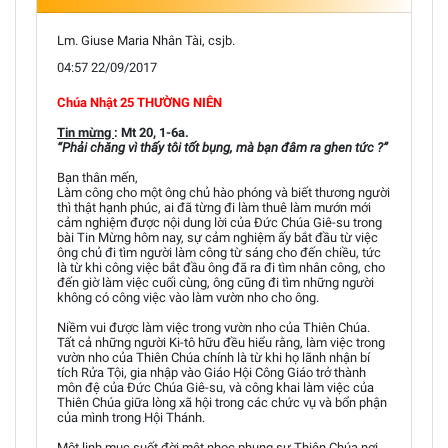
Lm. Giuse Maria Nhân Tài, csjb.
04:57 22/09/2017
Chúa Nhật 25 THƯỜNG NIÊN
Tin mừng
: Mt 20, 1-6a.
“Phải chăng vì thấy tôi tốt bụng, mà bạn đâm ra ghen tức ?”
Bạn thân mến,
Làm công cho một ông chủ hào phóng và biết thương người
thì thật hạnh phúc, ai đã từng đi làm thuê làm mướn mới
cảm nghiệm được nội dung lời của Đức Chúa Giê-su trong
bài Tin Mừng hôm nay, sự cảm nghiệm ấy bắt đầu từ việc
ông chủ đi tìm người làm công từ sáng cho đến chiều, tức
là từ khi công việc bắt đầu ông đã ra đi tìm nhân công, cho
đến giờ làm việc cuối cùng, ông cũng đi tìm những người
không có công việc vào làm vườn nho cho ông.
Niềm vui được làm việc trong vườn nho của Thiên Chúa.
Tất cả những người Ki-tô hữu đều hiểu rằng, làm việc trong
vườn nho của Thiên Chúa chính là từ khi họ lãnh nhận bí
tích Rửa Tội, gia nhập vào Giáo Hội Công Giáo trở thành
môn đệ của Đức Chúa Giê-su, và công khai làm việc của
Thiên Chúa giữa lòng xã hội trong các chức vụ và bổn phận
của mình trong Hội Thánh.
Một linh mục suốt đời mệt nhọc phụng sự Thiên Chúa nơi