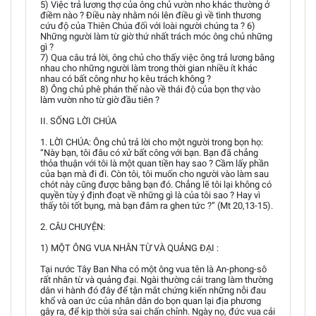
5) Việc trả lương thợ của ông chủ vườn nho khác thường ở
điềm nào ? Điều này nhằm nói lên điều gì về tình thương
cứu độ của Thiên Chúa đối với loài người chúng ta ? 6)
Những người làm từ giờ thứ nhất trách móc ông chủ những
gì ?
7) Qua câu trả lời, ông chủ cho thấy việc ông trả lương bằng
nhau cho những người làm trong thời gian nhiều ít khác
nhau có bất công như họ kêu trách không ?
8) Ông chủ phê phán thế nào về thái độ của bọn thợ vào
làm vườn nho từ giờ đầu tiên ?
II. SỐNG LỜI CHÚA
1. LỜI CHÚA: Ông chủ trả lời cho một người trong bọn họ:
“Này bạn, tôi đâu có xử bất công với bạn. Bạn đã chẳng
thỏa thuận với tôi là một quan tiền hay sao ? Cầm lấy phần
của bạn mà đi đi. Còn tôi, tôi muốn cho người vào làm sau
chót này cũng được bằng bạn đó. Chẳng lẽ tôi lại không có
quyền tùy ý định đoạt về những gì là của tôi sao ? Hay vì
thấy tôi tốt bụng, mà bạn đâm ra ghen tức ?” (Mt 20,13-15).
2. CÂU CHUYỆN:
1) MỘT ÔNG VUA NHÂN TỪ VÀ QUẢNG ĐẠI :
Tại nước Tây Ban Nha có một ông vua tên là An-phong-sô
rất nhân từ và quảng đại. Ngài thường cải trang làm thường
dân vi hành đó đây để tận mắt chứng kiến những nỗi đau
khổ và oan ức của nhân dân do bọn quan lại địa phương
gây ra, để kịp thời sửa sai chấn chỉnh. Ngày nọ, đức vua cải