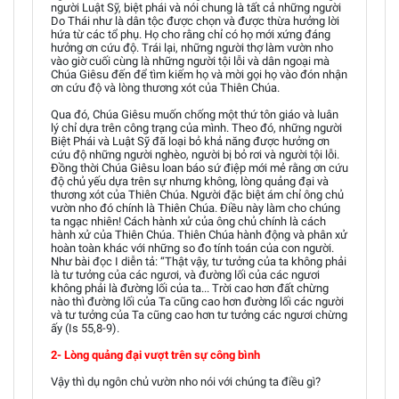
người Luật Sỹ, biệt phái và nói chung là tất cả những người
Do Thái như là dân tộc được chọn và được thừa hưởng lời
hứa từ các tổ phụ. Họ cho rằng chỉ có họ mới xứng đáng
hưởng ơn cứu độ. Trái lại, những người thợ làm vườn nho
vào giờ cuối cùng là những người tội lỗi và dân ngoại mà
Chúa Giêsu đến để tìm kiếm họ và mời gọi họ vào đón nhận
ơn cứu độ và lòng thương xót của Thiên Chúa.
Qua đó, Chúa Giêsu muốn chống một thứ tôn giáo và luân
lý chỉ dựa trên công trạng của mình. Theo đó, những người
Biệt Phái và Luật Sỹ đã loại bỏ khả năng được hưởng ơn
cứu độ những người nghèo, người bị bỏ rơi và người tội lỗi.
Đồng thời Chúa Giêsu loan báo sứ điệp mới mẻ rằng ơn cứu
độ chủ yếu dựa trên sự nhưng không, lòng quảng đại và
thương xót của Thiên Chúa. Người đặc biệt ám chỉ ông chủ
vườn nho đó chính là Thiên Chúa. Điều này làm cho chúng
ta ngạc nhiên! Cách hành xử của ông chủ chính là cách
hành xử của Thiên Chúa. Thiên Chúa hành động và phân xử
hoàn toàn khác với những so đo tính toán của con người.
Như bài đọc I diễn tả: “Thật vậy, tư tưởng của ta không phải
là tư tưởng của các ngươi, và đường lối của các ngươi
không phải là đường lối của ta... Trời cao hơn đất chừng
nào thì đường lối của Ta cũng cao hơn đường lối các người
và tư tưởng của Ta cũng cao hơn tư tưởng các ngươi chừng
ấy (Is 55,8-9).
2- Lòng quảng đại vượt trên sự công bình
Vậy thì dụ ngôn chủ vườn nho nói với chúng ta điều gì?