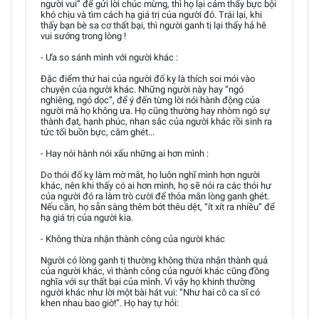
người vui” để gửi lời chúc mừng, thì họ lại cảm thấy bực bội
khó chịu và tìm cách hạ giá trị của người đó. Trái lại, khi
thấy bạn bè sa cơ thất bại, thì người ganh tị lại thấy hả hê
vui sướng trong lòng !
- Ưa so sánh mình với người khác :
Đặc điểm thứ hai của người đố kỵ là thích soi mói vào
chuyện của người khác. Những người này hay “ngó
nghiêng, ngó dọc”, để ý đến từng lời nói hành động của
người mà họ không ưa. Họ cũng thường hay nhòm ngó sự
thành đạt, hạnh phúc, nhan sắc của người khác rồi sinh ra
tức tối buồn bực, căm ghét...
- Hay nói hành nói xấu những ai hơn mình :
Do thói đố kỵ làm mờ mắt, họ luôn nghĩ mình hơn người
khác, nên khi thấy có ai hơn mình, họ sẽ nói ra các thói hư
của người đó ra làm trò cười để thỏa mãn lòng ganh ghét.
Nếu cần, họ sẵn sàng thêm bớt thêu dệt, “ít xít ra nhiều” để
hạ giá trị của người kia.
- Không thừa nhận thành công của người khác
Người có lòng ganh tị thường không thừa nhận thành quả
của người khác, vì thành công của người khác cũng đồng
nghĩa với sự thất bại của mình. Vì vậy họ khinh thường
người khác như lời một bài hát vui: “Như hai cô ca sĩ có
khen nhau bao giờ!”. Họ hay tự hỏi: