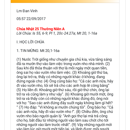
Lm Đan Vinh
05:57 22/09/2017
Chúa Nhật 25 Thường Niên A
Lời Chúa: Is 55, 6-9; Pl 1, 20c-24.27a; Mt 20, 1-16a
I. HỌC LỜI CHÚA
1. TIN MỪNG: Mt 20,1-16a
(1) Nước Trời giống như chuyện gia chủ kia, vừa tảng sáng
đã ra mướn thợ vào làm việc trong vuờn nho nhà mình. (2)
Sau khi đã thỏa thuận với thợ là mỗi ngày một quan tiền,
ông sai họ vào vườn nho làm việc. (3) Khoảng giờ thứ ba,
ông lại trở ra, thấy có những người khác ở không, đang
đứng ngoài chợ. (4) Ông cũng bảo họ: “Cả các anh nữa, hãy
đi vào vườn nho, tôi sẽ trả cho các anh hợp lẽ công bằng”
(5) Họ liền đi. Khoảng giờ thứ sáu, rồi giờ thứ chín, ông lại
trở ra và cũng làm y như vậy”. (6) Khoảng giờ mười một, ông
trở ra và thấy còn có những người khác đứng đó, ông nói
với họ: “Sao các anh đứng đây suốt ngày không làm gì hết?
“ (7) Họ đáp: “Vì không ai mướn chúng tôi”. Ông bảo họ: “Cả
các anh nữa, hãy đi vào vườn nho !”. (8) Chiều đến, ông chủ
vườn nho bảo người quản lý: “Anh gọi thợ lại mà trả công
cho họ, bắt đầu từ những người vào làm sau chót cho tới
những người vào làm trước nhất”. (9) Vậy những người mới
vào làm lúc giờ mười một tiến lại, và lãnh được mỗi người