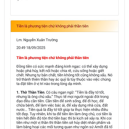
Tiền là phương tiện chứ không phải thần tiên
Lm. Nguyễn Xuân Trường
20:49 18/09/2025
Tiền là phương tiện chứ không phải thần tiên
Đồng tiền có sức mạnh đáng kinh ngạc: có thể xây dựng
hoặc phá hủy, kết nối hoặc chia rẽ, cứu sống hoặc giết
chết. Nhưng tự bản chất, tiền không tốt cũng không xấu. Nó
trở thành thiên thần hay ác quỷ là tùy thuộc vào việc chúng
ta đặt tiền ở vị trí nào trong lòng dạ mình.
1. Thờ Thần Tiền
. Có câu ngạn ngữ: “Tiền là đầy tớ tốt,
nhưng là ông chủ xấu.” Thực tế mọi người ngoài đời trong
đạo đều cần tiền. Cần tiền để sinh sống, để đi học, để
chữa bệnh, để làm việc bác ái, để xây dựng nhà cửa, đất
nước… Tiền quả là đầy tớ tốt giúp ta thực hiện nhiều điều
tốt đẹp. Tuy nhiên, khi ta để tiền lên làm ông chủ, coi tiền là
trên hết đến độ tôn thờ tiền bạc thì bi kịch sẽ xảy ra. Khi coi
tiền như một vị thần thì thần tiền sẽ hủy diệt nhân phẩm và
làm băng hoại các mối tương quan như ngôn sứ Amốt đã tố