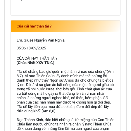
Của cải hay thần tài ?
Lm. Giuse Nguyễn Văn Nghĩa
05:06 18/09/2025
CỦA CẢI HAY THẦN TÀI?
(
Chúa Nhật XXV TN C
)
“Ta sẽ chẳng bao giờ quên một hành vi nào của chúng”(Am
8,7). Vì sao Thiên Chúa lấy danh mình mà thề những lời
đanh thép như thế? Ngôn sứ Amos đã cho chúng ta biết cái
lý do. Đó là vì sự gian ác bất công của một số người giàu có
trong xã hội nước Israel thời bấy giờ. Tính chất gian ác của
sự bất công mà họ gây ra thật đáng lên án vì nạn nhân
chính là những người nghèo khổ, cô thân, kém phận. Số
phận của các nạn nhân này được ví không hơn gì đôi dép.
“Ta sẽ lấy tiền bạc mua đứa cơ bần, đem đôi dép đổi lấy
đứa cùng khổ” (Am 8,6).
Đọc Thánh Kinh, đặc biệt những lời từ miệng của Con Thiên
Chúa làm người, chúng ta nhận ra chân lý này: Thiên Chúa
dễ khoan dung về những lầm lỗi mà con người xúc phạm