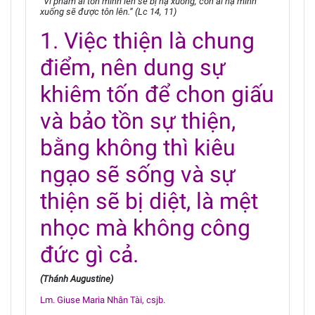
“Vì phàm ai tôn mình lên sẽ bị hạ xuống, còn ai hạ mình
xuống sẽ được tôn lên.” (Lc 14, 11)
1. Việc thiện là chung
điểm, nên dung sự
khiêm tốn để chon giấu
và bảo tồn sự thiện,
bằng không thì kiêu
ngạo sẽ sống và sự
thiện sẽ bị diệt, là mệt
nhọc mà không công
đức gì cả.
(Thánh Augustine)
Lm. Giuse Maria Nhân Tài, csjb.