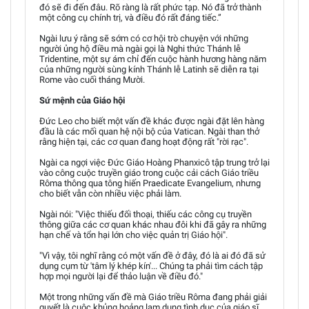
đó sẽ đi đến đâu. Rõ ràng là rất phức tạp. Nó đã trở thành
một công cụ chính trị, và điều đó rất đáng tiếc.”
Ngài lưu ý rằng sẽ sớm có cơ hội trò chuyện với những
người ủng hộ điều mà ngài gọi là Nghi thức Thánh lễ
Tridentine, một sự ám chỉ đến cuộc hành hương hàng năm
của những người sùng kính Thánh lễ Latinh sẽ diễn ra tại
Rome vào cuối tháng Mười.
Sứ mệnh của Giáo hội
Đức Leo cho biết một vấn đề khác được ngài đặt lên hàng
đầu là các mối quan hệ nội bộ của Vatican. Ngài than thở
rằng hiện tại, các cơ quan đang hoạt động rất "rời rạc".
Ngài ca ngợi việc Đức Giáo Hoàng Phanxicô tập trung trở lại
vào công cuộc truyền giáo trong cuộc cải cách Giáo triều
Rôma thông qua tông hiến Praedicate Evangelium, nhưng
cho biết vẫn còn nhiều việc phải làm.
Ngài nói: "Việc thiếu đối thoại, thiếu các công cụ truyền
thông giữa các cơ quan khác nhau đôi khi đã gây ra những
hạn chế và tổn hại lớn cho việc quản trị Giáo hội".
"Vì vậy, tôi nghĩ rằng có một vấn đề ở đây, đó là ai đó đã sử
dụng cụm từ 'tâm lý khép kín'... Chúng ta phải tìm cách tập
hợp mọi người lại để thảo luận về điều đó."
Một trong những vấn đề mà Giáo triều Rôma đang phải giải
quyết là cuộc khủng hoảng lạm dụng tình dục của giáo sĩ.