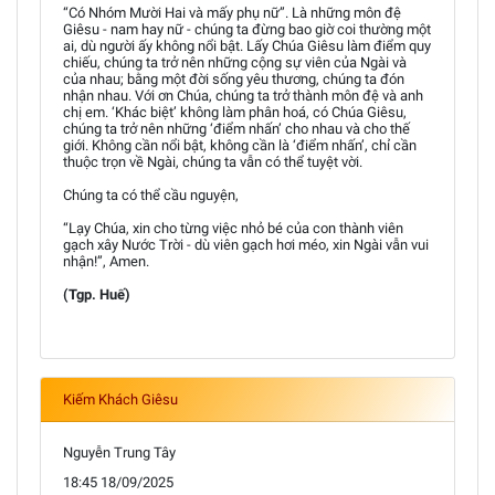
“Có Nhóm Mười Hai và mấy phụ nữ”. Là những môn đệ
Giêsu - nam hay nữ - chúng ta đừng bao giờ coi thường một
ai, dù người ấy không nổi bật. Lấy Chúa Giêsu làm điểm quy
chiếu, chúng ta trở nên những cộng sự viên của Ngài và
của nhau; bằng một đời sống yêu thương, chúng ta đón
nhận nhau. Với ơn Chúa, chúng ta trở thành môn đệ và anh
chị em. ‘Khác biệt’ không làm phân hoá, có Chúa Giêsu,
chúng ta trở nên những ‘điểm nhấn’ cho nhau và cho thế
giới. Không cần nổi bật, không cần là ‘điểm nhấn’, chỉ cần
thuộc trọn về Ngài, chúng ta vẫn có thể tuyệt vời.
Chúng ta có thể cầu nguyện,
“Lạy Chúa, xin cho từng việc nhỏ bé của con thành viên
gạch xây Nước Trời - dù viên gạch hơi méo, xin Ngài vẫn vui
nhận!”, Amen.
(Tgp. Huế)
Kiếm Khách Giêsu
Nguyễn Trung Tây
18:45 18/09/2025