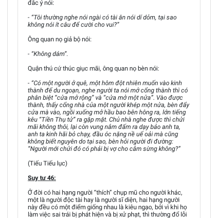
đắc ý nói:
- “Tôi thường nghe nói ngài có tài ăn nói dí dỏm, tại sao
không nói ít câu để cười cho vui?”
Ông quan nọ giả bộ nói:
- “Không dám”.
Quận thú cứ thúc giục mãi, ông quan nọ bèn nói:
- “Có một người ở quê, một hôm đột nhiên muốn vào kinh
thành để du ngoạn, nghe người ta nói mở cổng thành thì có
phân biệt “cửa mở rộng” và “cửa mở một nửa”. Vào được
thành, thấy cổng nhà của một người khép một nửa, bèn đẩy
cửa mà vào, ngồi xuống mở hầu bao bên hông ra, lớn tiếng
kêu “Tiền Thụ tử” ra gặp mặt. Chủ nhà nghe được thì chửi
mãi không thôi, lại còn vung nắm đấm ra dạy bảo anh ta,
anh ta kinh hãi bỏ chạy, đầu óc nặng nề uể oải mà cũng
không biết nguyên do tại sao, bèn hỏi người đi đường:
“Người mới chửi đó có phải bị vợ cho cắm sừng không?”
(Tiếu Tiếu lục)
Suy tư 46:
Ở đời có hai hạng người “thích” chụp mũ cho người khác,
một là người độc tài hay là người sĩ diện, hai hạng người
này đều có một điểm giống nhau là kiêu ngạo, bởi vì khi họ
làm việc sai trái bị phát hiện và bị xử phạt, thì thường đổ lỗi