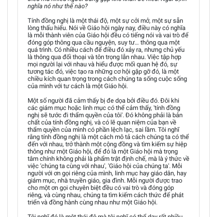
nghĩa nó như thế nào?
Tính đồng nghị là một thái độ, một sự cởi mở, một sự sẵn
lòng thấu hiểu. Nói về Giáo hội ngày nay, điều này có nghĩa
là mỗi thành viên của Giáo hội đều có tiếng nói và vai trò để
đóng góp thông qua cầu nguyện, suy tư… thông qua một
quá trình. Có nhiều cách để điều đó xảy ra, nhưng chủ yếu
là thông qua đối thoại và tôn trọng lẫn nhau. Việc tập hợp
mọi người lại với nhau và hiểu được mối quan hệ đó, sự
tương tác đó, việc tạo ra những cơ hội gặp gỡ đó, là một
chiều kích quan trọng trong cách chúng ta sống cuộc sống
của mình với tư cách là một Giáo hội.
Một số người đã cảm thấy bị đe dọa bởi điều đó. Đôi khi
các giám mục hoặc linh mục có thể cảm thấy, 'tính đồng
nghị sẽ tước đi thẩm quyền của tôi'. Đó không phải là bản
chất của tính đồng nghị, và có lẽ quan niệm của bạn về
thẩm quyền của mình có phần lệch lạc, sai lầm. Tôi nghĩ
rằng tính đồng nghị là một cách mô tả cách chúng ta có thể
đến với nhau, trở thành một cộng đồng và tìm kiếm sự hiệp
thông như một Giáo hội, để đó là một Giáo hội mà trọng
tâm chính không phải là phẩm trật định chế, mà là ý thức về
việc 'chúng ta cùng với nhau', 'Giáo hội của chúng ta'. Mỗi
người với ơn gọi riêng của mình, linh mục hay giáo dân, hay
giám mục, nhà truyền giáo, gia đình. Mỗi người được trao
cho một ơn gọi chuyên biệt đều có vai trò và đóng góp
riêng, và cùng nhau, chúng ta tìm kiếm cách thức để phát
triển và đồng hành cùng nhau như một Giáo hội.
Tôi nghĩ đó là một thái độ mà tôi nghĩ có thể dạy rất nhiều