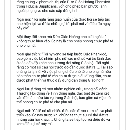
rằng chúng vi phạm chỉ thị của Đức Giáo Hoàng Phanxicô
trong Fiducia Supplicans, vốn cho phép ban phước lành
ngoài phụng vụ cho các cặp đồng tính.
Ngài nói: “Tôi nghĩ rằng giáo huấn của Giáo hội sẽ tiếp tục
như hiện tại, và đó là những gì tôi phải nói về điều đó ngay
bây giờ”.
Một thay đổi khác mà Đức Giáo Hoàng cho biết ngài sẽ
không thực hiện vào lúc này là cho phép phong chức phó tế
cho phụ nữ.
Ngài giải thích: “Tôi hy vọng sẽ tiếp bước Đức Phanxicô,
bao gồm việc bổ nhiệm phụ nữ vào một số vai trò lãnh đạo
ở các cấp độ khác nhau trong đời sống Giáo hội. Tôi nghĩ
rằng có một số câu hỏi trước đó cần được đặt ra. … Tại sao
chúng ta lại nói về việc phong chức phó tế cho phụ nữ nếu
bản thân chức phó tế vẫn chưa được hiểu đúng đắn, chưa
được phát triển và thúc đẩy đúng đắn trong Giáo hội?”
Ngài lưu ý rằng có một nhóm nghiên cứu, trong bối cảnh
Thượng Hội đồng về Tính đồng nghị, đặc biệt để xem xét
vấn đề các thừa tác vụ trong Giáo hội, bao gồm cả việc có
thể phong chức phó tế cho phụ nữ.
Ngài nói: “Có lẽ có rất nhiều điều cần được xem xét và phát
triển vào lúc này trước khi chúng ta thực sự có thể đặt ra
những câu hỏi khác. … Chúng ta sẽ tiếp tục với điều đó và
xem điều gì sẽ xảy ra”.