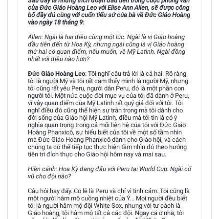
Sau đây là những trích đoạn đầu tiên trong cuộc phỏng vấn
của Đức Giáo Hoàng Leo với Elise Ann Allen, sẽ được công
bố đầy đủ cùng với cuốn tiểu sử của bà về Đức Giáo Hoàng
vào ngày 18 tháng 9:
Allen: Ngài là hai điều cùng một lúc. Ngài là vị Giáo hoàng
đầu tiên đến từ Hoa Kỳ, nhưng ngài cũng là vị Giáo hoàng
thứ hai có quan điểm, nếu muốn, về Mỹ Latinh. Ngài đồng
nhất với điều nào hơn?
Đức Giáo Hoàng Leo
: Tôi nghĩ câu trả lời là cả hai. Rõ ràng
tôi là người Mỹ và tôi rất cảm thấy mình là người Mỹ, nhưng
tôi cũng rất yêu Peru, người dân Peru, đó là một phần con
người tôi. Một nửa cuộc đời mục vụ của tôi đã dành ở Peru,
vì vậy quan điểm của Mỹ Latinh rất quý giá đối với tôi. Tôi
nghĩ điều đó cũng thể hiện sự trân trọng mà tôi dành cho
đời sống của Giáo hội Mỹ Latinh, điều mà tôi tin là có ý
nghĩa quan trọng trong cả mối liên hệ của tôi với Đức Giáo
Hoàng Phanxicô, sự hiểu biết của tôi về một số tầm nhìn
mà Đức Giáo Hoàng Phanxicô dành cho Giáo hội, và cách
chúng ta có thể tiếp tục thực hiện tầm nhìn đó theo hướng
tiên tri đích thực cho Giáo hội hôm nay và mai sau.
Hiện cảnh: Hoa Kỳ đang đấu với Peru tại World Cup. Ngài cổ
vũ cho đội nào?
Câu hỏi hay đấy. Có lẽ là Peru và chỉ vì tình cảm. Tôi cũng là
một người hâm mộ cuồng nhiệt của Ý… Mọi người đều biết
tôi là người hâm mộ đội White Sox, nhưng với tư cách là
Giáo hoàng, tôi hâm mộ tất cả các đội. Ngay cả ở nhà, tôi