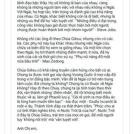
lãnh đạo bậc thầy. Họ sẽ không là bạn của nhau, càng
không là những người làm việc với nhau nếu không vì Ngài.
Với Ngài, họ hợp tác, trân trọng và đánh giá cao khả năng
của nhau. Có Ngài, khác biệt không còn là dị biệt, nhưng là
những ưu thế để họ ‘vẫn tuyệt vời’. “Những điều vĩ đại trong
công việc không bao giờ được thực hiện bởi một người;
chúng được hoàn thành bởi một nhóm người!” - Steve Jobs.
Không chỉ các ông đi theo Chúa Giêsu; nhưng còn có các
bà. Các phụ nữ này tuy khác nhau nhưng việc Ngài cứu
chữa và biến đổi họ xem ra giống nhau. Và một khi chọn
theo Ngài, họ trở thành những điểm mạnh; ít nữa, đã hy
sinh của cải và thời giờ cho sứ vụ. “Phụ nữ nâng đỡ một
nửa bầu trời!” - Mao Zedong.
Chúa Giêsu có khả năng truyền cảm hứng cho bất cứ ai.
Chúng ta được mời gọi xây dựng Vương Quốc ở mọi cấp độ
trong vị trí đấng bậc mình. Vấn đề là Ngài có trở nên trung
tâm cuộc đời chúng ta không? Chúng ta có thuộc về Ngài
không? Hay đi theo Chúa, chúng ta lại tính toán theo thói
đời, rán thành những ‘điểm nhấn’, để rồi không biết mình
thuộc về ai, làm gì! Phaolô lưu ý, “Cội rễ sinh ra mọi điều ác
là lòng ham muốn tiền bạc” - bài đọc một - Giuđa Iscariôt là
một ví dụ. Thánh Vịnh đáp ca thật thâm trầm, “Phúc cho ai
có tinh thần nghèo khó, vì Nước Trời là của họ!”. Nước Trời
ở đây là Chúa Giêsu, trái tim của mọi ơn gọi, để mỗi người
tuy ‘không nổi trội’ mà ‘vẫn tuyệt vời!’.
Anh Chị em,