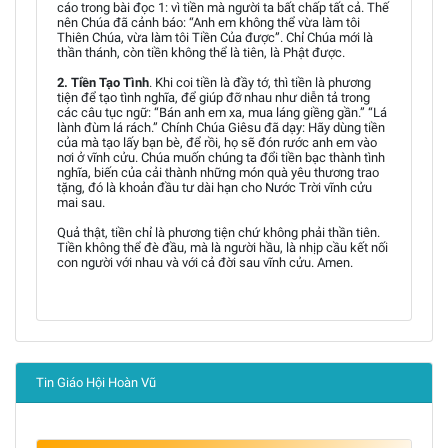
cáo trong bài đọc 1: vì tiền mà người ta bất chấp tất cả. Thế
nên Chúa đã cảnh báo: “Anh em không thể vừa làm tôi
Thiên Chúa, vừa làm tôi Tiền Của được”. Chỉ Chúa mới là
thần thánh, còn tiền không thể là tiên, là Phật được.
2. Tiền Tạo Tình
. Khi coi tiền là đầy tớ, thì tiền là phương
tiện để tạo tình nghĩa, để giúp đỡ nhau như diễn tả trong
các câu tục ngữ: “Bán anh em xa, mua láng giềng gần.” “Lá
lành đùm lá rách.” Chính Chúa Giêsu đã dạy: Hãy dùng tiền
của mà tạo lấy bạn bè, để rồi, họ sẽ đón rước anh em vào
nơi ở vĩnh cửu. Chúa muốn chúng ta đổi tiền bạc thành tình
nghĩa, biến của cải thành những món quà yêu thương trao
tặng, đó là khoản đầu tư dài hạn cho Nước Trời vĩnh cửu
mai sau.
Quả thật, tiền chỉ là phương tiện chứ không phải thần tiên.
Tiền không thể đè đầu, mà là người hầu, là nhịp cầu kết nối
con người với nhau và với cả đời sau vĩnh cửu. Amen.
Tin Giáo Hội Hoàn Vũ