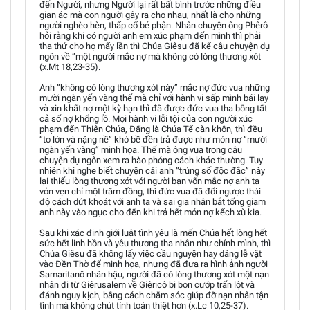
đến Người, nhưng Người lại rất bất bình trước những điều
gian ác mà con người gây ra cho nhau, nhất là cho những
người nghèo hèn, thấp cổ bé phận. Nhân chuyện ông Phêrô
hỏi rằng khi có người anh em xúc phạm đến mình thì phải
tha thứ cho họ mấy lần thì Chúa Giêsu đã kể câu chuyện dụ
ngôn về “một người mắc nợ mà không có lòng thương xót
(x.Mt 18,23-35).
Anh “không có lòng thương xót này” mắc nợ đức vua những
mười ngàn yến vàng thế mà chỉ với hành vi sấp mình bái lạy
và xin khất nợ một kỳ hạn thì đã được đức vua tha bỗng tất
cả số nợ khổng lồ. Mọi hành vi lỗi tội của con người xúc
phạm đến Thiên Chúa, Đấng là Chúa Tể càn khôn, thì đều
“to lớn và nặng nề” khó bề đền trả được như món nợ “mười
ngàn yến vàng” minh họa. Thế mà ông vua trong câu
chuyện dụ ngôn xem ra hào phóng cách khác thường. Tuy
nhiên khi nghe biết chuyện cái anh “trúng số độc đắc” này
lại thiếu lòng thương xót với người bạn vốn mắc nợ anh ta
vỏn vẹn chỉ một trăm đồng, thì đức vua đã đổi ngược thái
độ cách dứt khoát với anh ta và sai gia nhân bắt tống giam
anh này vào ngục cho đến khi trả hết món nợ kếch xù kia.
Sau khi xác định giới luật tình yêu là mến Chúa hết lòng hết
sức hết linh hồn và yêu thương tha nhân như chính mình, thì
Chúa Giêsu đã không lấy việc cầu nguyện hay dâng lễ vật
vào Đền Thờ để minh họa, nhưng đã đưa ra hình ảnh người
Samaritanô nhân hậu, người đã có lòng thương xót một nạn
nhân đi từ Giêrusalem về Giêricô bị bọn cướp trấn lột và
đánh nguy kịch, bằng cách chăm sóc giúp đỡ nạn nhân tận
tình mà không chút tính toán thiệt hơn (x.Lc 10,25-37).