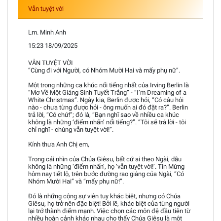
Vẫn tuyệt vời
Lm. Minh Anh
15:23 18/09/2025
VẪN TUYỆT VỜI
“Cùng đi với Người, có Nhóm Mười Hai và mấy phụ nữ”.
Một trong những ca khúc nổi tiếng nhất của Irving Berlin là
“Mơ Về Một Giáng Sinh Tuyết Trắng” - “I’m Dreaming of a
White Christmas”. Ngày kia, Berlin được hỏi, “Có câu hỏi
nào - chưa từng được hỏi - ông muốn ai đó đặt ra?”. Berlin
trả lời, “Có chứ!”; đó là, “Bạn nghĩ sao về nhiều ca khúc
không là những ‘điểm nhấn’ nổi tiếng?”. “Tôi sẽ trả lời - tôi
chỉ nghĩ - chúng vẫn tuyệt vời!”.
Kính thưa Anh Chị em,
Trong cái nhìn của Chúa Giêsu, bất cứ ai theo Ngài, dẫu
không là những ‘điểm nhấn’, họ ‘vẫn tuyệt vời!’. Tin Mừng
hôm nay tiết lộ, trên bước đường rao giảng của Ngài, “Có
Nhóm Mười Hai” và “mấy phụ nữ!”.
Đó là những cộng sự viên tuy khác biệt, nhưng có Chúa
Giêsu, họ trở nên đặc biệt! Bởi lẽ, khác biệt của từng người
lại trở thành điểm mạnh. Việc chọn các môn đệ đầu tiên từ
nhiều hoàn cảnh khác nhau cho thấy Chúa Giêsu là một