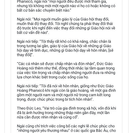
Phanxicô, ngài nói “mọi người đều được mời tham gia,
nhưng tôi không mời một người nào vì họ có hoặc không có
bất cứ bản sắc chuyên biệt nào.”
Ngài nói: “Mọi người muốn giáo lý của Giáo hội thay đổi,
muốn thái độ thay đổi. Tôi nghĩ chúng ta phải thay đổi thái
độ trước khi nghĩ đến việc thay đổi những gì Giáo hội nói về
bất cứ vấn đề nào”.
Ngài nói tiếp: “Tôi thấy rất khó có khả năng, chắc chắn là
trong tương lai gần, giáo lý của Giáo hội về những gì Giáo
hội dạy về tình dục, những gì Giáo hội dạy về hôn nhân, [sẽ
thay đổi]”.
“Các cá nhân sẽ được chấp nhận và đón nhận”, Đức Giáo
Hoàng nói thêm như thế, đồng thời nhắc lại tầm quan trọng
của việc tôn trọng và chấp nhận những người đưa ra những
lựa chọn khác biệt trong cuộc sống của họ.
Ngài nói tiếp: “Tôi đã nói về hôn nhân, giống như Đức Giáo
Hoàng Phanxicô khi ngài còn là giáo hoàng, về một gia đình
gồm một người nam và một người nữ trong cam kết long
trọng, được chúc phúc trong bí tích hôn nhân”.
Theo Đức Leo, “Vai trò của gia đình trong xã hội, vốn đôi khi
đã bị ảnh hưởng trong những thập niên gần đây, một lần
nữa cần được nhìn nhận và củng cố”.
Ngài cũng chỉ trích việc công bố các nghi lễ chúc phúc cho
“những người yêu thương nhau” ở các quốc gia Bắc Âu, cho