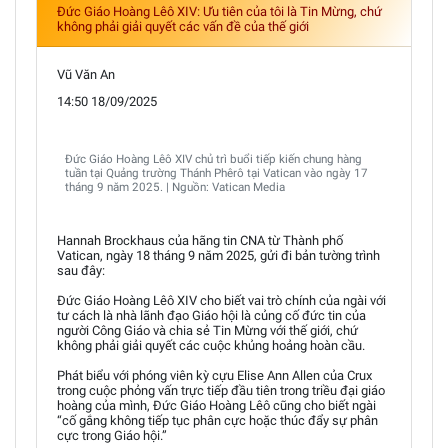
Đức Giáo Hoàng Lêô XIV: Ưu tiên của tôi là Tin Mừng, chứ
không phải giải quyết các vấn đề của thế giới
Vũ Văn An
14:50 18/09/2025
Đức Giáo Hoàng Lêô XIV chủ trì buổi tiếp kiến chung hàng
tuần tại Quảng trường Thánh Phêrô tại Vatican vào ngày 17
tháng 9 năm 2025. | Nguồn: Vatican Media
Hannah Brockhaus của hãng tin CNA từ Thành phố
Vatican, ngày 18 tháng 9 năm 2025, gửi đi bản tường trình
sau đây:
Đức Giáo Hoàng Lêô XIV cho biết vai trò chính của ngài với
tư cách là nhà lãnh đạo Giáo hội là củng cố đức tin của
người Công Giáo và chia sẻ Tin Mừng với thế giới, chứ
không phải giải quyết các cuộc khủng hoảng hoàn cầu.
Phát biểu với phóng viên kỳ cựu Elise Ann Allen của Crux
trong cuộc phỏng vấn trực tiếp đầu tiên trong triều đại giáo
hoàng của mình, Đức Giáo Hoàng Lêô cũng cho biết ngài
“cố gắng không tiếp tục phân cực hoặc thúc đẩy sự phân
cực trong Giáo hội.”