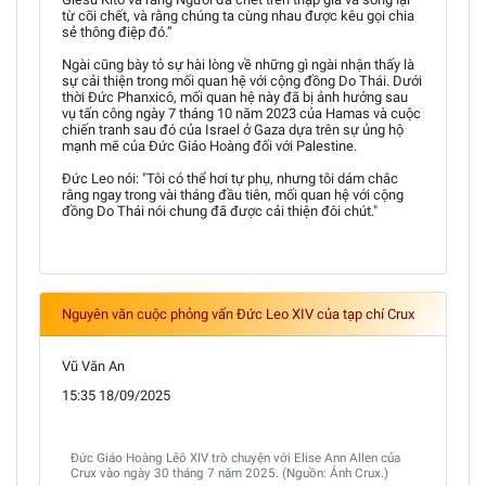
từ cõi chết, và rằng chúng ta cùng nhau được kêu gọi chia
sẻ thông điệp đó.”
Ngài cũng bày tỏ sự hài lòng về những gì ngài nhận thấy là
sự cải thiện trong mối quan hệ với cộng đồng Do Thái. Dưới
thời Đức Phanxicô, mối quan hệ này đã bị ảnh hưởng sau
vụ tấn công ngày 7 tháng 10 năm 2023 của Hamas và cuộc
chiến tranh sau đó của Israel ở Gaza dựa trên sự ủng hộ
mạnh mẽ của Đức Giáo Hoàng đối với Palestine.
Đức Leo nói: "Tôi có thể hơi tự phụ, nhưng tôi dám chắc
rằng ngay trong vài tháng đầu tiên, mối quan hệ với cộng
đồng Do Thái nói chung đã được cải thiện đôi chút."
Nguyên văn cuộc phỏng vấn Đức Leo XIV của tạp chí Crux
Vũ Văn An
15:35 18/09/2025
Đức Giáo Hoàng Lêô XIV trò chuyện với Elise Ann Allen của
Crux vào ngày 30 tháng 7 năm 2025. (Nguồn: Ảnh Crux.)