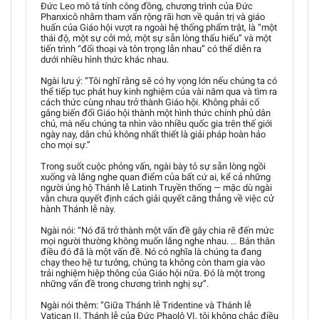
Đức Leo mô tả tính công đồng, chương trình của Đức
Phanxicô nhằm tham vấn rộng rãi hơn về quản trị và giáo
huấn của Giáo hội vượt ra ngoài hệ thống phẩm trật, là “một
thái độ, một sự cởi mở, một sự sẵn lòng thấu hiểu” và một
tiến trình “đối thoại và tôn trọng lẫn nhau” có thể diễn ra
dưới nhiều hình thức khác nhau.
Ngài lưu ý: “Tôi nghĩ rằng sẽ có hy vọng lớn nếu chúng ta có
thể tiếp tục phát huy kinh nghiệm của vài năm qua và tìm ra
cách thức cùng nhau trở thành Giáo hội. Không phải cố
gắng biến đổi Giáo hội thành một hình thức chính phủ dân
chủ, mà nếu chúng ta nhìn vào nhiều quốc gia trên thế giới
ngày nay, dân chủ không nhất thiết là giải pháp hoàn hảo
cho mọi sự.”
Trong suốt cuộc phỏng vấn, ngài bày tỏ sự sẵn lòng ngồi
xuống và lắng nghe quan điểm của bất cứ ai, kể cả những
người ủng hộ Thánh lễ Latinh Truyền thống — mặc dù ngài
vẫn chưa quyết định cách giải quyết căng thẳng về việc cử
hành Thánh lễ này.
Ngài nói: “Nó đã trở thành một vấn đề gây chia rẽ đến mức
mọi người thường không muốn lắng nghe nhau. … Bản thân
điều đó đã là một vấn đề. Nó có nghĩa là chúng ta đang
chạy theo hệ tư tưởng, chúng ta không còn tham gia vào
trải nghiệm hiệp thông của Giáo hội nữa. Đó là một trong
những vấn đề trong chương trình nghị sự”.
Ngài nói thêm: “Giữa Thánh lễ Tridentine và Thánh lễ
Vatican II, Thánh lễ của Đức Phaolô VI, tôi không chắc điều