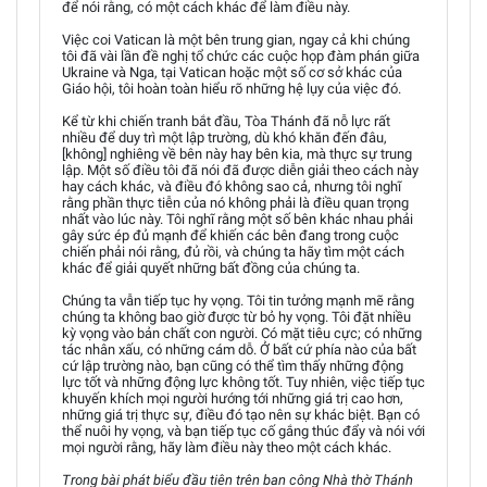
để nói rằng, có một cách khác để làm điều này.
Việc coi Vatican là một bên trung gian, ngay cả khi chúng
tôi đã vài lần đề nghị tổ chức các cuộc họp đàm phán giữa
Ukraine và Nga, tại Vatican hoặc một số cơ sở khác của
Giáo hội, tôi hoàn toàn hiểu rõ những hệ lụy của việc đó.
Kể từ khi chiến tranh bắt đầu, Tòa Thánh đã nỗ lực rất
nhiều để duy trì một lập trường, dù khó khăn đến đâu,
[không] nghiêng về bên này hay bên kia, mà thực sự trung
lập. Một số điều tôi đã nói đã được diễn giải theo cách này
hay cách khác, và điều đó không sao cả, nhưng tôi nghĩ
rằng phần thực tiễn của nó không phải là điều quan trọng
nhất vào lúc này. Tôi nghĩ rằng một số bên khác nhau phải
gây sức ép đủ mạnh để khiến các bên đang trong cuộc
chiến phải nói rằng, đủ rồi, và chúng ta hãy tìm một cách
khác để giải quyết những bất đồng của chúng ta.
Chúng ta vẫn tiếp tục hy vọng. Tôi tin tưởng mạnh mẽ rằng
chúng ta không bao giờ được từ bỏ hy vọng. Tôi đặt nhiều
kỳ vọng vào bản chất con người. Có mặt tiêu cực; có những
tác nhân xấu, có những cám dỗ. Ở bất cứ phía nào của bất
cứ lập trường nào, bạn cũng có thể tìm thấy những động
lực tốt và những động lực không tốt. Tuy nhiên, việc tiếp tục
khuyến khích mọi người hướng tới những giá trị cao hơn,
những giá trị thực sự, điều đó tạo nên sự khác biệt. Bạn có
thể nuôi hy vọng, và bạn tiếp tục cố gắng thúc đẩy và nói với
mọi người rằng, hãy làm điều này theo một cách khác.
Trong bài phát biểu đầu tiên trên ban công Nhà thờ Thánh