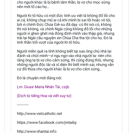
cho người khác là bị bệnh tâm thần, bị vợ cho mọc sừng
nên mới tố cáo họ...
Người Ki-tô hữu có một đức tính ưu việt là không đổ lỗi cho
ai cả, không chụp mũ ai cả khi mình bị sai lỗi hoặc vô tội,
bởi vì chính Đức Chúa Giê-su đã dạy: có thì nói có, không
thì nói không, và chính Ngài cũng không đỗ lỗi cho những
người vì ghen ghét mà đóng đinh mình vào thập giá, nhưng
trái lại Ngài cầu nguyện xin Chúa Cha tha tội cho họ. Đó là
tinh thần trổi vượt của người Ki-tô hữu.
Người miền quê ra tỉnh không biết tại sao ông chủ nhà lại
đánh và chửi mình–vì ngu ngơ vào nhà người ta- nên cho
rằng ông ta bị vợ cho cắm sừng, thì cũng đúng thôi, nhưng
những người độc tài và sĩ diện thì biết mình sai, nhưng vẫn
cứ đỗ thừa cho người khác là bị vợ cho cắm sừng...
Đó là chuyện mới đáng nói.
Lm. Giuse Maria Nhân Tài, csjb.
(Dịch từ tiếng Hoa và viết suy tư)
----------
http://www.vietcatholic.net
https://www.facebook.com/jmtaiby
http://www.nhantai.info