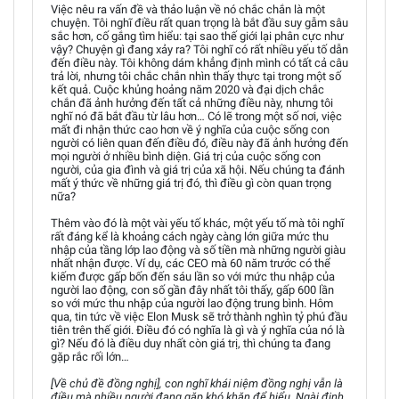
Việc nêu ra vấn đề và thảo luận về nó chắc chắn là một
chuyện. Tôi nghĩ điều rất quan trọng là bắt đầu suy gẫm sâu
sắc hơn, cố gắng tìm hiểu: tại sao thế giới lại phân cực như
vậy? Chuyện gì đang xảy ra? Tôi nghĩ có rất nhiều yếu tố dẫn
đến điều này. Tôi không dám khẳng định mình có tất cả câu
trả lời, nhưng tôi chắc chắn nhìn thấy thực tại trong một số
kết quả. Cuộc khủng hoảng năm 2020 và đại dịch chắc
chắn đã ảnh hưởng đến tất cả những điều này, nhưng tôi
nghĩ nó đã bắt đầu từ lâu hơn… Có lẽ trong một số nơi, việc
mất đi nhận thức cao hơn về ý nghĩa của cuộc sống con
người có liên quan đến điều đó, điều này đã ảnh hưởng đến
mọi người ở nhiều bình diện. Giá trị của cuộc sống con
người, của gia đình và giá trị của xã hội. Nếu chúng ta đánh
mất ý thức về những giá trị đó, thì điều gì còn quan trọng
nữa?
Thêm vào đó là một vài yếu tố khác, một yếu tố mà tôi nghĩ
rất đáng kể là khoảng cách ngày càng lớn giữa mức thu
nhập của tầng lớp lao động và số tiền mà những người giàu
nhất nhận được. Ví dụ, các CEO mà 60 năm trước có thể
kiếm được gấp bốn đến sáu lần so với mức thu nhập của
người lao động, con số gần đây nhất tôi thấy, gấp 600 lần
so với mức thu nhập của người lao động trung bình. Hôm
qua, tin tức về việc Elon Musk sẽ trở thành nghìn tỷ phú đầu
tiên trên thế giới. Điều đó có nghĩa là gì và ý nghĩa của nó là
gì? Nếu đó là điều duy nhất còn giá trị, thì chúng ta đang
gặp rắc rối lớn…
[Về chủ đề đồng nghị], con nghĩ khái niệm đồng nghị vẫn là
điều mà nhiều người đang gặp khó khăn để hiểu. Ngài định