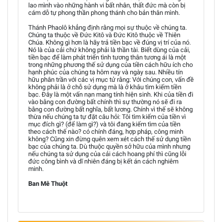
lao mình vào những hành vi bất nhân, thất đức mà còn bị
cám dỗ tự phong thần phong thánh cho bản thân mình.
Thánh Phaolô khẳng định rằng mọi sự thuộc về chúng ta.
Chúng ta thuộc về Đức Kitô và Đức Kitô thuộc về Thiên
Chúa. Không gì hơn là hãy trả tiền bạc về đúng vị trí của nó.
Nó là của cải chứ không phải là thần tài. Biết dùng của cải,
tiền bạc để làm phát triển tình tương thân tương ái là một
trong những phương thế sử dụng của tiền cách hữu ích cho
hạnh phúc của chúng ta hôm nay và ngày sau. Nhiều tín
hữu phân trần với các vị mục tử rằng: Với chúng con, vấn đề
không phải là ở chỗ sử dụng mà là ở khâu tìm kiếm tiền
bạc. Đây là một vấn nạn mang tính hiện sinh. Khi của tiền đi
vào bằng con đường bất chính thì sự thường nó sẽ đi ra
bằng con đường bất nghĩa, bất lương. Chính vì thế sẽ không
thừa nếu chúng ta tự đặt câu hỏi: Tôi tìm kiếm của tiền vì
mục đích gì? (để làm gì?) và tôi đang kiếm tìm của tiền
theo cách thế nào? có chính đáng, hợp pháp, công minh
không? Cũng xin đừng quên xem xét cách thế sử dụng tiền
bạc của chúng ta. Dù thuộc quyền sở hữu của mình nhưng
nếu chúng ta sử dụng của cải cách hoang phí thì cũng lỗi
đức công bình và dĩ nhiên đáng bị kết án cách nghiêm
minh.
Ban Mê Thuột