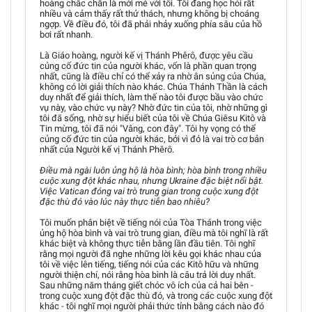
hoàng chắc chắn là mới mẻ với tôi. Tôi đang học hỏi rất
nhiều và cảm thấy rất thử thách, nhưng không bị choáng
ngợp. Về điều đó, tôi đã phải nhảy xuống phía sâu của hồ
bơi rất nhanh.
Là Giáo hoàng, người kế vị Thánh Phêrô, được yêu cầu
củng cố đức tin của người khác, vốn là phần quan trọng
nhất, cũng là điều chỉ có thể xảy ra nhờ ân sủng của Chúa,
không có lời giải thích nào khác. Chúa Thánh Thần là cách
duy nhất để giải thích, làm thế nào tôi được bầu vào chức
vụ này, vào chức vụ này? Nhờ đức tin của tôi, nhờ những gì
tôi đã sống, nhờ sự hiểu biết của tôi về Chúa Giêsu Kitô và
Tin mừng, tôi đã nói "Vâng, con đây". Tôi hy vọng có thể
củng cố đức tin của người khác, bởi vì đó là vai trò cơ bản
nhất của Người kế vị Thánh Phêrô.
Điều mà ngài luôn ủng hộ là hòa bình; hòa bình trong nhiều
cuộc xung đột khác nhau, nhưng Ukraine đặc biệt nổi bật.
Việc Vatican đóng vai trò trung gian trong cuộc xung đột
đặc thù đó vào lúc này thực tiễn bao nhiêu?
Tôi muốn phân biệt về tiếng nói của Tòa Thánh trong việc
ủng hộ hòa bình và vai trò trung gian, điều mà tôi nghĩ là rất
khác biệt và không thực tiễn bằng lần đầu tiên. Tôi nghĩ
rằng mọi người đã nghe những lời kêu gọi khác nhau của
tôi về việc lên tiếng, tiếng nói của các Kitô hữu và những
người thiện chí, nói rằng hòa bình là câu trả lời duy nhất.
Sau những năm tháng giết chóc vô ích của cả hai bên -
trong cuộc xung đột đặc thù đó, và trong các cuộc xung đột
khác - tôi nghĩ mọi người phải thức tỉnh bằng cách nào đó