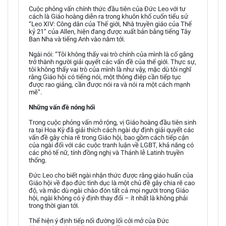
Cuộc phỏng vấn chính thức đầu tiên của Đức Leo với tư
cách là Giáo hoàng diễn ra trong khuôn khổ cuốn tiểu sử
“Leo XIV: Công dân của Thế giới, Nhà truyền giáo của Thế
kỷ 21” của Allen, hiện đang được xuất bản bằng tiếng Tây
Ban Nha và tiếng Anh vào năm tới.
Ngài nói: “Tôi không thấy vai trò chính của mình là cố gắng
trở thành người giải quyết các vấn đề của thế giới. Thực sự,
tôi không thấy vai trò của mình là như vậy, mặc dù tôi nghĩ
rằng Giáo hội có tiếng nói, một thông điệp cần tiếp tục
được rao giảng, cần được nói ra và nói ra một cách mạnh
mẽ”.
Những vấn đề nóng hổi
Trong cuộc phỏng vấn mở rộng, vị Giáo hoàng đầu tiên sinh
ra tại Hoa Kỳ đã giải thích cách ngài dự định giải quyết các
vấn đề gây chia rẽ trong Giáo hội, bao gồm cách tiếp cận
của ngài đối với các cuộc tranh luận về LGBT, khả năng có
các phó tế nữ, tính đồng nghị và Thánh lễ Latinh truyền
thống.
Đức Leo cho biết ngài nhận thức được rằng giáo huấn của
Giáo hội về đạo đức tình dục là một chủ đề gây chia rẽ cao
độ, và mặc dù ngài chào đón tất cả mọi người trong Giáo
hội, ngài không có ý định thay đổi – ít nhất là không phải
trong thời gian tới.
Thể hiện ý định tiếp nối đường lối cởi mở của Đức