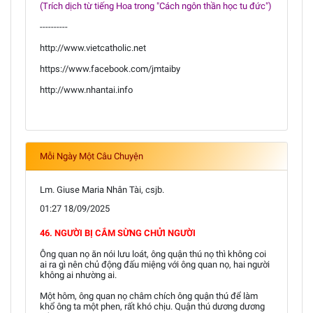
(Trích dịch từ tiếng Hoa trong "Cách ngôn thần học tu đức")
----------
http://www.vietcatholic.net
https://www.facebook.com/jmtaiby
http://www.nhantai.info
Mỗi Ngày Một Câu Chuyện
Lm. Giuse Maria Nhân Tài, csjb.
01:27 18/09/2025
46. NGƯỜI BỊ CẮM SỪNG CHỬI NGƯỜI
Ông quan nọ ăn nói lưu loát, ông quận thú nọ thì không coi
ai ra gì nên chủ động đấu miệng với ông quan nọ, hai người
không ai nhường ai.
Một hôm, ông quan nọ châm chích ông quận thú để làm
khổ ông ta một phen, rất khó chịu. Quận thú dương dương