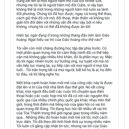
cũng lớn lên là một người hâm mộ của đội White Sox,
nhưng mẹ tôi lại là người hâm mộ đội Cubs, vì vậy bạn
không thể là một trong những người hâm mộ luôn xa lánh
đối phương. Chúng tôi đã học được, ngay cả trong thể thao,
cách giữ thái độ cởi mở, đối thoại, thân thiện và không tức
giận khi đối diện với những vấn đề như vậy, bởi vì nếu
không, chúng tôi có thể đã không được ăn tối!
Hiện tại, ngài đang ở trong những tháng đầu tiên làm Giáo
hoàng. Ngài hiểu vai trò của Giáo hoàng như thế nào?
Tôi vẫn còn một chặng đường học tập dài phía trước. Có
một phần quan trọng mà tôi cảm thấy mình đã có thể tiếp
cận mà không gặp nhiều khó khăn, đó là phần mục vụ. Mặc
dù tôi ngạc nhiên trước sự hưởng ứng, sự tuyệt vời mà nó
vẫn tiếp tục mang lại, sự tiếp cận với mọi người ở mọi lứa
tuổi… Tôi trân trọng tất cả mọi người, bất kể họ là ai, họ đến
từ đâu, và tôi lắng nghe họ.
Một khía cạnh hoàn toàn mới mẻ của công việc này là được
đặt lên vị trí của một nhà lãnh đạo thế giới. Nó rất công
khai, mọi người đều biết các cuộc trò chuyện qua điện
thoại hoặc các cuộc họp mà tôi đã có với các nguyên thủ
quốc gia của nhiều chính phủ, quốc gia khác nhau trên thế
giới, trong thời điểm mà tiếng nói của giáo hội có vai trò
quan trọng để đóng. Tôi đang học hỏi rất nhiều về vai trò
của Tòa Thánh trong thế giới ngoại giao trong nhiều năm
qua... Những điều đó hoàn toàn mới mẻ với tôi, một cách
trực diện. Tôi đã theo dõi tình hình thời sự trong nhiều năm.
Tôi luôn cố gắng cập nhật tin tức, nhưng vai trò của Giáo