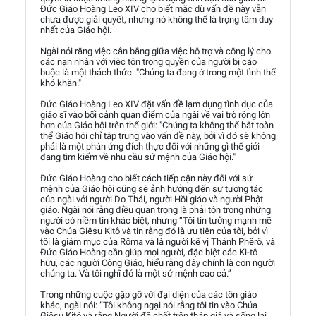
Đức Giáo Hoàng Leo XIV cho biết mặc dù vấn đề này vẫn
chưa được giải quyết, nhưng nó không thể là trọng tâm duy
nhất của Giáo hội.
Ngài nói rằng việc cân bằng giữa việc hỗ trợ và công lý cho
các nạn nhân với việc tôn trọng quyền của người bị cáo
buộc là một thách thức. "Chúng ta đang ở trong một tình thế
khó khăn."
Đức Giáo Hoàng Leo XIV đặt vấn đề lạm dụng tình dục của
giáo sĩ vào bối cảnh quan điểm của ngài về vai trò rộng lớn
hơn của Giáo hội trên thế giới: "Chúng ta không thể bắt toàn
thể Giáo hội chỉ tập trung vào vấn đề này, bởi vì đó sẽ không
phải là một phản ứng đích thực đối với những gì thế giới
đang tìm kiếm về nhu cầu sứ mệnh của Giáo hội."
Đức Giáo Hoàng cho biết cách tiếp cận này đối với sứ
mệnh của Giáo hội cũng sẽ ảnh hưởng đến sự tương tác
của ngài với người Do Thái, người Hồi giáo và người Phật
giáo. Ngài nói rằng điều quan trọng là phải tôn trọng những
người có niềm tin khác biệt, nhưng “Tôi tin tưởng mạnh mẽ
vào Chúa Giêsu Kitô và tin rằng đó là ưu tiên của tôi, bởi vì
tôi là giám mục của Rôma và là người kế vị Thánh Phêrô, và
Đức Giáo Hoàng cần giúp mọi người, đặc biệt các Ki-tô
hữu, các người Công Giáo, hiểu rằng đây chính là con người
chúng ta. Và tôi nghĩ đó là một sứ mệnh cao cả.”
Trong những cuộc gặp gỡ với đại diện của các tôn giáo
khác, ngài nói: “Tôi không ngại nói rằng tôi tin vào Chúa
Giêsu Kitô và rằng Người đã chết trên thập giá và sống lại