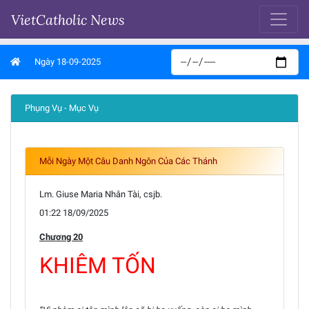
VietCatholic News
Ngày 18-09-2025
Phụng Vụ - Mục Vụ
Mỗi Ngày Một Câu Danh Ngôn Của Các Thánh
Lm. Giuse Maria Nhân Tài, csjb.
01:22 18/09/2025
Chương 20
KHIÊM TỐN