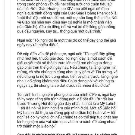
trong cuộc phỏng vấn dài hai tiếng rưỡi cho cuốn tiểu sử
của bà, Đức Giáo Hoàng Leo XIV cho biết ngài sẽ định
nghĩa quá trình đồng nghị của Đức Giáo Hoàng Phanxicô là
"một thái độ, một sự cởi mở, một sự sẵn lòng thấu hiểu. Nói
về Giáo hội hiện nay, điều này có nghĩa là mỗi thành viên
của Giáo hội đều có tiếng nói và vai trò để đóng góp thông
qua cầu nguyện, suy tư… thông qua một quá trình."
Ngài nói: “Tôi nghĩ đó là một thái độ có thể dạy cho thế giới
ngày nay rất nhiều điều”.
Đề cập đến vấn đề phân cực, ngài nói: “Tôi nghĩ đây giống
như một liều thuốc giải độc. Tôi nghĩ đây là một cách để
giải quyết một số thách thức lớn nhất mà chúng ta đang
gặp phải trên thế giới ngày nay. Nếu chúng ta lắng nghe Tin
mừng, và nếu chúng ta cùng nhau suy gẫm về Tin mừng, và
nếu chúng ta nỗ lực cùng nhau tiến về phía trước, lắng nghe
nhau, cố gắng khám phá điều Chúa đang nói với chúng ta
ngày nay, thì chúng ta sẽ đạt được rất nhiều điều ở đó.”
Tôn vinh kinh nghiệm phong phú của mình ở Peru, ngài bày
tỏ hy vọng rằng tiến trình đồng nghị đã bắt đầu “từ rất lâu
trước Thượng Hội đồng gần đây nhất, ít nhất là ở Mỹ Latinh
– tôi đã nói về kinh nghiệm của mình ở đó. Một số Giáo hội
Mỹ Latinh đã thực sự đóng góp cho Giáo hội hoàn vũ – tôi
nghĩ sẽ có hy vọng lớn nếu chúng ta có thể tiếp tục phát huy
kinh nghiệm của vài năm qua và tìm ra cách để cùng nhau
trở thành một Giáo hội.”