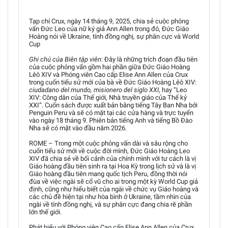
Tạp chí Crux, ngày 14 tháng 9, 2025, chia sẻ cuộc phỏng
vấn Đức Leo của nữ ký giả Ann Allen trong đó, Đức Giáo
Hoàng nói về Ukraine, tính đồng nghị, sự phân cực và World
Cup
Ghi chú của Biên tập viên
: Đây là những trích đoạn đầu tiên
của cuộc phỏng vấn gồm hai phần giữa Đức Giáo Hoàng
Lêô XIV và Phóng viên Cao cấp Elise Ann Allen của Crux
trong cuốn tiểu sử mới của bà về Đức Giáo Hoàng Lêô XIV:
ciudadano del mundo, misionero del siglo XXI
, hay “Leo
XIV: Công dân của Thế giới, Nhà truyền giáo của Thế kỷ
XXI”. Cuốn sách được xuất bản bằng tiếng Tây Ban Nha bởi
Penguin Peru và sẽ có mặt tại các cửa hàng và trực tuyến
vào ngày 18 tháng 9. Phiên bản tiếng Anh và tiếng Bồ Đào
Nha sẽ có mặt vào đầu năm 2026.
ROME – Trong một cuộc phỏng vấn dài và sâu rộng cho
cuốn tiểu sử mới về cuộc đời mình, Đức Giáo Hoàng Leo
XIV đã chia sẻ về bối cảnh của chính mình với tư cách là vị
Giáo hoàng đầu tiên sinh ra tại Hoa Kỳ trong lịch sử và là vị
Giáo hoàng đầu tiên mang quốc tịch Peru, đồng thời nói
đùa về việc ngài sẽ cổ vũ cho ai trong một kỳ World Cup giả
định, cũng như hiểu biết của ngài về chức vụ Giáo hoàng và
các chủ đề hiện tại như hòa bình ở Ukraine, tầm nhìn của
ngài về tính đồng nghị, và sự phân cực đang chia rẽ phần
lớn thế giới.
Phát biểu với Phóng viên Cao cấp Elise Ann Allen của Crux