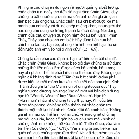
Khi nghe câu chuyện dụ ngôn về người quản gia bất lương,
chắc chắn ít ai ngây thơ đến độ nghĩ rằng Chúa Giêsu dạy
chúng ta bắt chước sự ranh ma của anh quản gia ăn gian
tiền bạc của ông chủ. Chắc chắn sau khi biết được kế ma
mãnh của anh này thì dù có chép miệng khen, nhưng rồi thế
nào ông chủ cũng sẽ trừng trị anh ta đích đáng. Nội dung
chính của câu chuyện dụ ngôn nằm ở câu kết luận: “Phần
Thầy, Thầy bảo cho anh em biết: Hãy dùng tiền của bất
chính mà tạo lấy bạn bè, phòng khi hết tiền hết bạc, họ sẽ
đón rước anh em vào nơi ở vĩnh cửu” (Lc 16,9).
Chúng ta cần phải xác định rõ hạn từ “tiền của bất chính”.
Chắc chắn Chúa Giêsu không bao giờ dạy chúng ta sử dụng
những thứ tiền của kiếm được cách bất chính, bất lương
hay phi pháp. Thế thì phải hiểu như thế nào đây. Không ngại
ngần để khẳng định rằng “Tiền Của bất chính” ở đây phải
được hiểu là một mãnh lực xấu. Hầu hết các bản dịch Kinh
Thánh đều ghi là “the Mammon of unrighteousness” hay
nghĩa tương đương. Nhưng cũng có một vài bản dịch dùng
hạn từ “Worldly Wealth” hay “Base Wealth”. Hạn từ
“Mammon” nhắc nhớ chúng ta sự thật này: Khi của tiền
được tôn phong lên hàng thần thánh thì chắc chắn trở
thành một thế lực bất chính. Chúa Kitô đã cảnh báo: “Không
gia nhân nào có thể làm tôi hai chủ, vì hoặc ghét chủ này
mà yêu chủ kia, hoặc sẽ gắn bó với chủ này mà khinh dể
chủ nọ. Anh em không thể vừa làm tôi Thiên Chúa, vừa làm
tôi Tiền Của được”(Lc 16,13). “Vai mang bị bạc kè kè, nói
quấy nói quá chúng nghe rầm rầm”. Khi đã đặt niềm tin vào
sức mạnh của tiền bạc thì người ta dễ bị cám dỗ không chỉ