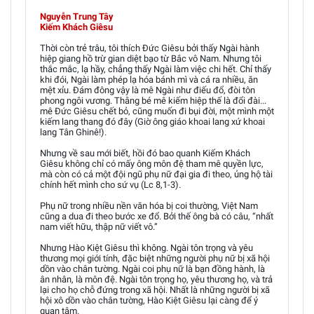
Nguyễn Trung Tây
Kiếm Khách Giêsu
Thời còn trẻ trâu, tôi thích Đức Giêsu bởi thấy Ngài hành
hiệp giang hồ trừ gian diệt bạo từ Bắc vô Nam. Nhưng tôi
thắc mắc, lạ hầy, chẳng thấy Ngài làm việc chi hết. Chỉ thấy
khi đói, Ngài làm phép lạ hóa bánh mì và cá ra nhiều, ăn
mệt xỉu. Đám đông vậy là mê Ngài như điếu đổ, đòi tôn
phong ngôi vương. Thằng bé mê kiếm hiệp thế là đổi đài...
mê Đức Giêsu chết bỏ, cũng muốn đi bụi đời, một mình một
kiếm lang thang đó đây (Giờ ông giáo khoai lang xứ khoai
lang Tân Ghinê!).
Nhưng về sau mới biết, hồi đó bao quanh Kiếm Khách
Giêsu không chỉ có mấy ông môn đệ tham mê quyền lực,
mà còn có cả một đội ngũ phụ nữ đại gia đi theo, ủng hộ tài
chính hết mình cho sứ vụ (Lc 8,1-3).
Phụ nữ trong nhiều nền văn hóa bị coi thường, Việt Nam
cũng a dua đi theo bước xe đổ. Bởi thế ông bà có câu, “nhất
nam viết hữu, thập nữ viết vô.”
Nhưng Hào Kiệt Giêsu thì không. Ngài tôn trọng và yêu
thương mọi giới tính, đặc biệt những người phụ nữ bị xã hội
dồn vào chân tường. Ngài coi phụ nữ là bạn đồng hành, là
ân nhân, là môn đệ. Ngài tôn trọng họ, yêu thương họ, và trả
lại cho họ chỗ đứng trong xã hội. Nhất là những người bị xã
hội xô dồn vào chân tường, Hào Kiệt Giêsu lại càng để ý
quan tâm.