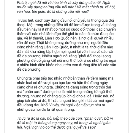
Phêrô, ngài đã nói về hòa bình và xây dựng cầu nối. Ngài
muốn xây dựng những cầu nối nào? Về mặt chính trị, xã hội,
văn hóa, tôn giáo, đó là những cầu nối nào?
Trước hết, cách xây dựng cầu nối chủ yếu là thông qua đối
thoại. Một trong những điều tôi đã làm được trong vài tháng
đầu tiên này là ít nhất có một số cuộc đối thoại, các chuyến
thăm với các nhà lãnh đạo thế giới từ các tổ chức đa quốc
gia. Về lý thuyết, Liên Hợp Quốc nên là nơi giải quyết nhiều
vấn đề này. Thật không may, dường như mọi người đều
công nhận rằng Liên Hợp Quốc, ít nhất là tại thời điểm này,
đã mất khả năng tập hợp mọi người lại với nhau về các vấn
đề đa phương. Nhiều người nói rằng, 'phải đối thoại song
phương' để cố gắng kết nối mọi thứ, bởi vì có những trở ngại
ở nhiều bình diện khác nhau trên con đường tiến tới các vấn
đề đa phương.
Chúng ta phải tiếp tục nhắc nhở bản thân về tiềm năng mà
nhân loại có để vượt qua bạo lực và hận thù đang ngày
càng chia rẽ chúng ta. Chúng ta đang sống trong thời đại
mà “phân cực” dường như là một trong những từ ngữ thời
thượng, nhưng nó chẳng giúp ích gì cho ai cả. Hoặc nếu nó
giúp ích cho ai đó, thì rất ít người trong khi tất cả mọi người
đều đang đau khổ. Vì vậy, tôi nghĩ việc tiếp tục nêu ra
những câu hỏi đó là rất quan trọng.
Thực ra đó là câu hỏi tiếp theo của con, “phân cực”, bởi vì
đó là một từ thông dụng ngày nay, cả trong và ngoài giáo
hội. Ngài nghĩ nó có thể được giải quyết ra sao?