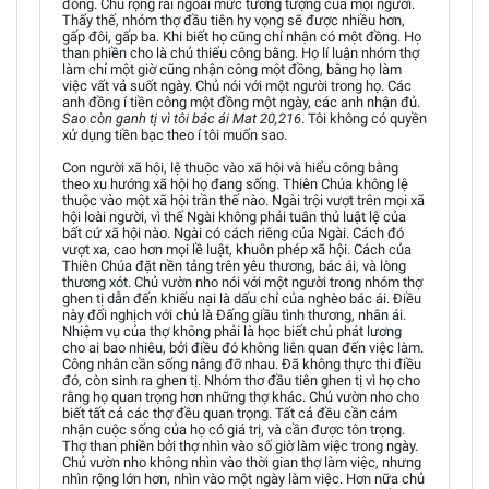
đồng. Chủ rộng rãi ngoài mức tưởng tượng của mọi người.
Thấy thế, nhóm thợ đầu tiên hy vọng sẽ được nhiều hơn,
gấp đôi, gấp ba. Khi biết họ cũng chỉ nhận có một đồng. Họ
than phiền cho là chủ thiếu công bằng. Họ lí luận nhóm thợ
làm chỉ một giờ cũng nhận công một đồng, bằng họ làm
việc vất vả suốt ngày. Chủ nói với một người trong họ. Các
anh đồng í tiền công một đồng một ngày, các anh nhận đủ.
Sao còn ganh tị vì tôi bác ái Mat 20,216
. Tôi không có quyền
xử dụng tiền bạc theo í tôi muốn sao.
Con người xã hội, lệ thuộc vào xã hội và hiểu công bằng
theo xu hướng xã hội họ đang sống. Thiên Chúa không lệ
thuộc vào một xã hội trần thế nào. Ngài trội vượt trên mọi xã
hội loài người, vì thế Ngài không phải tuân thủ luật lệ của
bất cứ xã hội nào. Ngài có cách riêng của Ngài. Cách đó
vượt xa, cao hơn mọi lề luật, khuôn phép xã hội. Cách của
Thiên Chúa đặt nền tảng trên yêu thương, bác ái, và lòng
thương xót. Chủ vườn nho nói với một người trong nhóm thợ
ghen tị dẫn đến khiếu nại là dấu chỉ của nghèo bác ái. Điều
này đối nghịch với chủ là Đấng giầu tình thương, nhân ái.
Nhiệm vụ của thợ không phải là học biết chủ phát lương
cho ai bao nhiêu, bởi điều đó không liên quan đến việc làm.
Công nhân cần sống nâng đỡ nhau. Đã không thực thi điều
đó, còn sinh ra ghen tị. Nhóm thơ đầu tiên ghen tị vì họ cho
rằng họ quan trọng hơn những thợ khác. Chủ vườn nho cho
biết tất cả các thợ đều quan trọng. Tất cả đều cần cảm
nhận cuộc sống của họ có giá trị, và cần được tôn trọng.
Thợ than phiền bởi thợ nhìn vào số giờ làm việc trong ngày.
Chủ vườn nho không nhìn vào thời gian thợ làm việc, nhưng
nhìn rộng lớn hơn, nhìn vào một ngày làm việc. Hơn nữa chủ