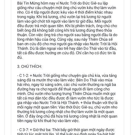
Bài Tin Mừng hôm nay ví Nước Trời do Đức Giê-su lập
giống như câu chuyện một ông chủ vườn kêu thợ làm vườn
nho. Có 4 tốp người được kêu vào 4 thời điểm khác nhau
trong ngày. Khi trả lương, chủ vườn lại trả lương từ người
làm vào giờ chót tới người vào làm từ giờ đầu. Mỗi người
đều được trả một quan tiền. Khi bị phiền trách, ông chủ cho
biết ông đã không bất công khi trả lương đúng theo thỏa
thuận. Còn việc ông trả cho người sau bằng người đầu là do
lòng nhân hậu của ông. Cũng vậy, sau này Thiên Chúa sẽ
ban ơn cứu độ cho mọi người gia nhập vào Nước Trời là Hội
Thánh. Dù là dân ngoại vào trễ hay dân Do Thái vào từ đầu,
tất cả đều được hưởng ơn cứu độ. Chỉ cần họ có đức tin là
đủ.
3. CHÚ THÍCH:
- C 1-2: + Nước Trời giống như chuyện gia chủ kia, vừa tảng
sáng đã ra mướn thợ vào làm việc: Bên Do Thái vào mùa
hái nho, ngay từ sáng sớm, các chủ vườn thường ra ngã ba
đường hay ra chợ người để thuê người đi làm công cho
mình. Chủ vườn nho tượng trưng Thiên Chúa muốn mời gọi
tất cả mọi dân tộc đều được đi làm vườn nho tức là được
gia nhập vào Nước Trời là Hội Thánh. + thỏa thuận với thợ là
mỗi ngày một quan tiền: Vào thời Đức Giê-su, chủ vườn nho
thường trả lương công nhật cho thợ làm vườn là một quan
tiền. Ở đây ông chủ đã hứa trả lương công nhật là một quan
tiền ngay từ khi thuê họ vào làm việc.
- C 3-7: + Giờ thứ ba: Thời bấy giờ thời gian một ngày được
tính từ lúc mặt trời lặn. Vì thế luật qui đình ngày Sa-bát bắt