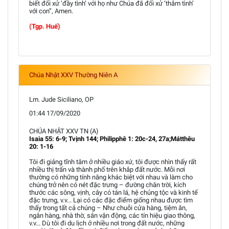
biết đối xử ‘đầy tình’ với họ như Chúa đã đối xử ‘thắm tình’
với con”, Amen.
(Tgp. Huế)
Chúa Nhật XXV Thường Niên A
Lm. Jude Siciliano, OP
01:44 17/09/2020
CHÚA NHẬT XXV TN (A)
Isaia 55: 6-9; Tvịnh 144; Philipphê 1: 20c-24, 27a;Mátthêu
20: 1-16
Tôi đi giảng tĩnh tâm ở nhiều giáo xứ, tôi được nhìn thấy rất
nhiều thị trấn và thành phố trên khắp đất nước. Mỗi nơi
thường có những tính năng khác biệt với nhau và làm cho
chúng trở nên có nét đặc trưng – đường chân trời, kích
thước các sông, vịnh, cây có tán lá, hệ chủng tộc và kinh tế
đặc trưng, v.v... Lại có các đặc điểm giống nhau được tìm
thấy trong tất cả chúng – Như chuỗi cửa hàng, tiệm ăn,
ngân hàng, nhà thờ, sân vận động, các tín hiệu giao thông,
v.v... Dù tôi đi du lịch ở nhiều nơi trong đất nước, những