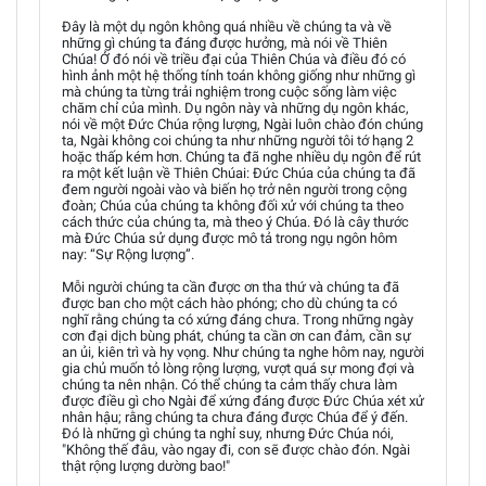
Đây là một dụ ngôn không quá nhiều về chúng ta và về
những gì chúng ta đáng được hưởng, mà nói về Thiên
Chúa! Ở đó nói về triều đại của Thiên Chúa và điều đó có
hình ảnh một hệ thống tính toán không giống như những gì
mà chúng ta từng trải nghiệm trong cuộc sống làm việc
chăm chỉ của mình. Dụ ngôn này và những dụ ngôn khác,
nói về một Đức Chúa rộng lượng, Ngài luôn chào đón chúng
ta, Ngài không coi chúng ta như những người tôi tớ hạng 2
hoặc thấp kém hơn. Chúng ta đã nghe nhiều dụ ngôn để rút
ra một kết luận về Thiên Chúai: Đức Chúa của chúng ta đã
đem người ngoài vào và biến họ trở nên người trong cộng
đoàn; Chúa của chúng ta không đối xử với chúng ta theo
cách thức của chúng ta, mà theo ý Chúa. Đó là cây thước
mà Đức Chúa sử dụng được mô tả trong ngụ ngôn hôm
nay: “Sự Rộng lượng”.
Mỗi người chúng ta cần được ơn tha thứ và chúng ta đã
được ban cho một cách hào phóng; cho dù chúng ta có
nghĩ rằng chúng ta có xứng đáng chưa. Trong những ngày
cơn đại dịch bùng phát, chúng ta cần ơn can đảm, cần sự
an ủi, kiên trì và hy vọng. Như chúng ta nghe hôm nay, người
gia chủ muốn tỏ lòng rộng lượng, vượt quá sự mong đợi và
chúng ta nên nhận. Có thể chúng ta cảm thấy chưa làm
được điều gì cho Ngài để xứng đáng được Đức Chúa xét xử
nhân hậu; rằng chúng ta chưa đáng được Chúa để ý đến.
Đó là những gì chúng ta nghỉ suy, nhưng Đức Chúa nói,
"Không thế đâu, vào ngay đi, con sẽ được chào đón. Ngài
thật rộng lượng dường bao!"