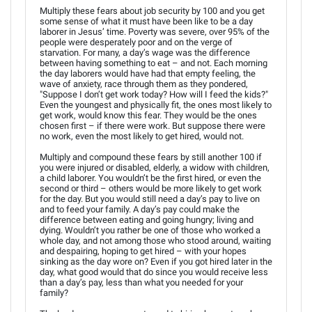
Multiply these fears about job security by 100 and you get
some sense of what it must have been like to be a day
laborer in Jesus’ time. Poverty was severe, over 95% of the
people were desperately poor and on the verge of
starvation. For many, a day’s wage was the difference
between having something to eat – and not. Each morning
the day laborers would have had that empty feeling, the
wave of anxiety, race through them as they pondered,
"Suppose I don’t get work today? How will I feed the kids?"
Even the youngest and physically fit, the ones most likely to
get work, would know this fear. They would be the ones
chosen first – if there were work. But suppose there were
no work, even the most likely to get hired, would not.
Multiply and compound these fears by still another 100 if
you were injured or disabled, elderly, a widow with children,
a child laborer. You wouldn’t be the first hired, or even the
second or third – others would be more likely to get work
for the day. But you would still need a day’s pay to live on
and to feed your family. A day’s pay could make the
difference between eating and going hungry; living and
dying. Wouldn’t you rather be one of those who worked a
whole day, and not among those who stood around, waiting
and despairing, hoping to get hired – with your hopes
sinking as the day wore on? Even if you got hired later in the
day, what good would that do since you would receive less
than a day’s pay, less than what you needed for your
family?