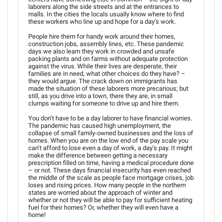
laborers along the side streets and at the entrances to
malls. In the cities the locals usually know where to find
these workers who line up and hope for a day’s work.
People hire them for handy work around their homes,
construction jobs, assembly lines, etc. These pandemic
days we also learn they work in crowded and unsafe
packing plants and on farms without adequate protection
against the virus. While their lives are desperate, their
families are in need, what other choices do they have? –
they would argue. The crack down on immigrants has
made the situation of these laborers more precarious; but
still, as you drive into a town, there they are, in small
clumps waiting for someone to drive up and hire them.
You don’t have to be a day laborer to have financial worries.
The pandemic has caused high unemployment, the
collapse of small family-owned businesses and the loss of
homes. When you are on the low end of the pay scale you
can’t afford to lose even a day of work, a day’s pay. It might
make the difference between getting a necessary
prescription filled on time, having a medical procedure done
– or not. These days financial insecurity has even reached
the middle of the scale as people face mortgage crises, job
loses and rising prices. How many people in the northern
states are worried about the approach of winter and
whether or not they will be able to pay for sufficient heating
fuel for their homes? Or, whether they will even have a
home!