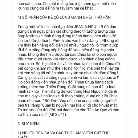
hờn oán nhau: Chỉ một miếng ăn, một chén gạo, một món
lợi nhỏ cũng đủ để họ ra tay làm hại kẻ khác...
4) SỐ PHẬN CỦA KẺ CÓ LÒNG GANH GHÉT THÙ HẬN:
Trong một vở kịch, nhà đạo diễn JEAN A-NOU-ILB đã dàn
dựng cảnh ngày phán xét chung theo trí tưởng tượng của
ông: Những kẻ lành đang đứng thành hàng chen nhau để
lần lượt được thánh Phê-rô cho vào thiên đàng … Nhưng rồi
khi thấy bên hàng đối diện có nhiều người tội lỗi trộm cướp
đĩ điếm cũng đang xếp hàng để vào thiên đàng. Họ nhìn
nhau, không thể hiểu được tại sao Chúa lại cho bọn người
đầu trộm đuôi cướp kia cũng được vào thiên đàng giống
như mình. Rồi họ bất mãn và hè nhau la ó phản đối Chúa đã
bất công khi làm như thế. Họ nói to: “Tôi mà biết thế này thì
khi còn sống tôi cứ ăn nhậu say xỉn và chơi bời dâm đãng !
Cần gì phải vất vả sống ngay chính và làm các việc bác ái !”.
Họ còn động viên nhau phản đối Thiên Chúa bằng cách
không thèm vào Thiên Đàng. Cuối cùng cả bọn đã tự loại
mình ra khỏi Thiên Đàng để vào trong Hỏa Ngục, nơi dành
cho ma quỷ và những kẻ đi theo chúng, đúng như lời Chúa
phán như sau: “Rồi Đức Vua sẽ phán cùng những người ở
bên trái rằng: ‘Quân bị nguyền rủa kia, đi đi cho khuất mắt
Ta mà vào lửa đời đời, nơi dành sẵn cho Tên Ác Quỷ và các
sứ thần của nó…” (Mt 25,41).
3. SUY NIỆM:
1) NGƯỜI CON CẢ VÀ CÁC THỢ LÀM VƯỜN GIỜ THỨ
NHẤT: