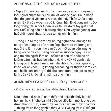
2) THẾ NÀO LÀ THÓI XẤU ĐỐ KỴ GANH GHÉT?
- Ngày từ thuở bình minh của nhân loại, sau khi nguyên tổ
loài người phạm tội, sự dữ đã lọt vào thế gian. Ca-in đã tỏ
thái độ ganh tị với em là A-ben, khi thấy Thiên Chúa chấp
nhận lễ vật của A-ben và bỏ không nhận lễ vật của mình. Do
lòng đố kỵ, Ca-in coi A-ben là kẻ thù và đã ra tay giết chết
em. Cuối cùng hắn đã bị trừng phạt. Như vậy kẻ ganh tị vừa
huỷ diệt người khác, lại vừa tự hủy chính mình.
- Trong Tin Mừng hôm nay, những người thợ làm việc từ
sáng sớm cũng đã cằn nhằn ông chủ vì đã trả lương cho
người thợ làm vườn nho sau được một quan tiền, ngang
bằng với họ đã chịu nắng nôi vất vả suốt cả ngày. Giả như
ông trả cho người làm sau số tiền ít hơn thì chắc họ đã
không cảm thấy bực bội như thế. Như vậy kẻ ganh tị do
không có tình yêu thương nên đã không “vui với người vui,
khóc với kẻ khóc”. Họ không coi các người thợ vào làm việc
sau họ là bạn, nhưng là đối thủ cạnh tranh. Họ coi sự may
lành của kẻ khác lại là mối họa cho mình.
3) ĐẶC ĐIỂM CỦA KẺ CÓ LÒNG ĐỐ KỴ GANH GHÉT:
- Khó chịu khi thấy các bạn đồng trang lứa hơn mình:
Đặc điểm thứ nhất là cảm thấy khó chịu khi thấy bạn bè
hơn mình. Khi nghe bạn thi đậu, có việc làm mới lương cao,
được thăng chức, sắm được xe mới hay tậu được nhà mới,
… thì người có lòng ganh tị thay vì “vui với người vui” để gửi