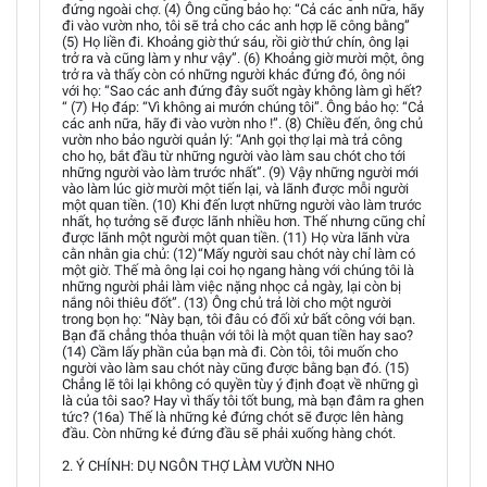
đứng ngoài chợ. (4) Ông cũng bảo họ: “Cả các anh nữa, hãy
đi vào vườn nho, tôi sẽ trả cho các anh hợp lẽ công bằng”
(5) Họ liền đi. Khoảng giờ thứ sáu, rồi giờ thứ chín, ông lại
trở ra và cũng làm y như vậy”. (6) Khoảng giờ mười một, ông
trở ra và thấy còn có những người khác đứng đó, ông nói
với họ: “Sao các anh đứng đây suốt ngày không làm gì hết?
“ (7) Họ đáp: “Vì không ai mướn chúng tôi”. Ông bảo họ: “Cả
các anh nữa, hãy đi vào vườn nho !”. (8) Chiều đến, ông chủ
vườn nho bảo người quản lý: “Anh gọi thợ lại mà trả công
cho họ, bắt đầu từ những người vào làm sau chót cho tới
những người vào làm trước nhất”. (9) Vậy những người mới
vào làm lúc giờ mười một tiến lại, và lãnh được mỗi người
một quan tiền. (10) Khi đến lượt những người vào làm trước
nhất, họ tưởng sẽ được lãnh nhiều hơn. Thế nhưng cũng chỉ
được lãnh một người một quan tiền. (11) Họ vừa lãnh vừa
cằn nhằn gia chủ: (12)“Mấy người sau chót này chỉ làm có
một giờ. Thế mà ông lại coi họ ngang hàng với chúng tôi là
những người phải làm việc nặng nhọc cả ngày, lại còn bị
nắng nôi thiêu đốt”. (13) Ông chủ trả lời cho một người
trong bọn họ: “Này bạn, tôi đâu có đối xử bất công với bạn.
Bạn đã chẳng thỏa thuận với tôi là một quan tiền hay sao?
(14) Cầm lấy phần của bạn mà đi. Còn tôi, tôi muốn cho
người vào làm sau chót này cũng được bằng bạn đó. (15)
Chẳng lẽ tôi lại không có quyền tùy ý định đoạt về những gì
là của tôi sao? Hay vì thấy tôi tốt bung, mà bạn đâm ra ghen
tức? (16a) Thế là những kẻ đứng chót sẽ được lên hàng
đầu. Còn những kẻ đứng đầu sẽ phải xuống hàng chót.
2. Ý CHÍNH: DỤ NGÔN THỢ LÀM VƯỜN NHO