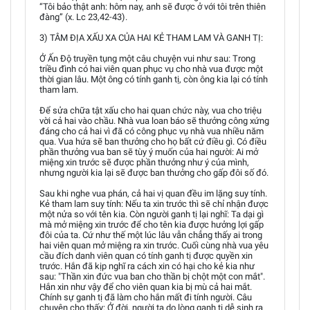
“Tôi bảo thật anh: hôm nay, anh sẽ được ở với tôi trên thiên
đàng” (x. Lc 23,42-43).
3) TÂM ĐỊA XẤU XA CỦA HAI KẺ THAM LAM VÀ GANH TỊ:
Ở Ấn Độ truyền tụng một câu chuyện vui như sau: Trong
triều đình có hai viên quan phục vụ cho nhà vua được một
thời gian lâu. Một ông có tính ganh tị, còn ông kia lại có tính
tham lam.
Để sửa chữa tật xấu cho hai quan chức này, vua cho triệu
vời cả hai vào chầu. Nhà vua loan báo sẽ thưởng công xứng
đáng cho cả hai vì đã có công phục vụ nhà vua nhiều năm
qua. Vua hứa sẽ ban thưởng cho họ bất cứ điều gì. Có điều
phần thưởng vua ban sẽ tùy ý muốn của hai người: Ai mở
miệng xin trước sẽ được phần thưởng như ý của mình,
nhưng người kia lại sẽ được ban thưởng cho gấp đôi số đó.
Sau khi nghe vua phán, cả hai vị quan đều im lặng suy tính.
Kẻ tham lam suy tính: Nếu ta xin trước thì sẽ chỉ nhận được
một nửa so với tên kia. Còn người ganh tị lại nghĩ: Ta dại gì
mà mở miệng xin trước để cho tên kia được hưởng lợi gấp
đôi của ta. Cứ như thế một lúc lâu vẫn chẳng thấy ai trong
hai viên quan mở miệng ra xin trước. Cuối cùng nhà vua yêu
cầu đích danh viên quan có tính ganh tị được quyền xin
trước. Hắn đã kịp nghĩ ra cách xin có hại cho kẻ kia như
sau: "Thần xin đức vua ban cho thần bị chột một con mắt".
Hắn xin như vậy để cho viên quan kia bị mù cả hai mắt.
Chính sự ganh tị đã làm cho hắn mất đi tính người. Câu
chuyện cho thấy: Ở đời, người ta do lòng ganh tị dễ sinh ra