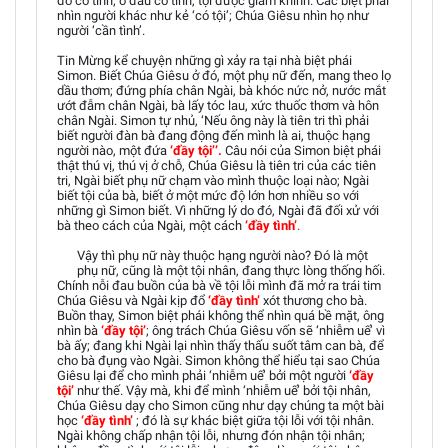
đó có tình; ở đâu có tình, tội được giảm khinh. Các biệt phái
nhìn người khác như kẻ ‘có tội’; Chúa Giêsu nhìn họ như
người ‘cần tình’.
Tin Mừng kể chuyện những gì xảy ra tại nhà biệt phái
Simon. Biết Chúa Giêsu ở đó, một phụ nữ đến, mang theo lọ
dầu thơm; đứng phía chân Ngài, bà khóc nức nở, nước mắt
ướt đẫm chân Ngài, bà lấy tóc lau, xức thuốc thơm và hôn
chân Ngài. Simon tự nhủ, ‘Nếu ông này là tiên tri thì phải
biết người đàn bà đang động đến mình là ai, thuộc hạng
người nào, một đứa
‘đầy tội’’.
Câu nói của Simon biệt phái
thật thú vị, thú vị ở chỗ, Chúa Giêsu là tiên tri của các tiên
tri, Ngài biết phụ nữ chạm vào mình thuộc loại nào; Ngài
biết tội của bà, biết ở một mức độ lớn hơn nhiều so với
những gì Simon biết. Vì những lý do đó, Ngài đã đối xử với
bà theo cách của Ngài, một cách
‘đầy tình’
.
Vậy thì phụ nữ này thuộc hạng người nào? Đó là một
phụ nữ, cũng là một tội nhân, đang thực lòng thống hối.
Chính nỗi đau buồn của bà về tội lỗi mình đã mở ra trái tim
Chúa Giêsu và Ngài kịp đổ
‘đầy tình’
xót thương cho bà.
Buồn thay, Simon biệt phái không thể nhìn quá bề mặt, ông
nhìn bà
‘đầy tội’
; ông trách Chúa Giêsu vốn sẽ ‘nhiễm uế’ vì
bà ấy; đang khi Ngài lại nhìn thấy thấu suốt tâm can bà, để
cho bà đụng vào Ngài. Simon không thể hiểu tại sao Chúa
Giêsu lại để cho mình phải ‘nhiễm uế’ bởi một người
‘đầy
tội’
như thế. Vậy mà, khi để mình ‘nhiễm uế’ bởi tội nhân,
Chúa Giêsu dạy cho Simon cũng như dạy chúng ta một bài
học
‘đầy tình’
; đó là sự khác biệt giữa tội lỗi với tội nhân.
Ngài không chấp nhận tội lỗi, nhưng đón nhận tội nhân;