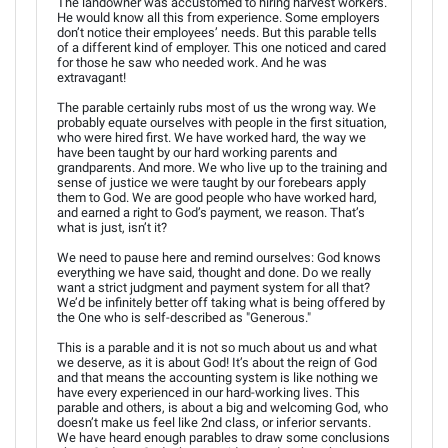
The landowner was accustomed to hiring harvest workers.
He would know all this from experience. Some employers
don’t notice their employees’ needs. But this parable tells
of a different kind of employer. This one noticed and cared
for those he saw who needed work. And he was
extravagant!
The parable certainly rubs most of us the wrong way. We
probably equate ourselves with people in the first situation,
who were hired first. We have worked hard, the way we
have been taught by our hard working parents and
grandparents. And more. We who live up to the training and
sense of justice we were taught by our forebears apply
them to God. We are good people who have worked hard,
and earned a right to God’s payment, we reason. That’s
what is just, isn’t it?
We need to pause here and remind ourselves: God knows
everything we have said, thought and done. Do we really
want a strict judgment and payment system for all that?
We’d be infinitely better off taking what is being offered by
the One who is self-described as "Generous."
This is a parable and it is not so much about us and what
we deserve, as it is about God! It’s about the reign of God
and that means the accounting system is like nothing we
have every experienced in our hard-working lives. This
parable and others, is about a big and welcoming God, who
doesn’t make us feel like 2nd class, or inferior servants.
We have heard enough parables to draw some conclusions