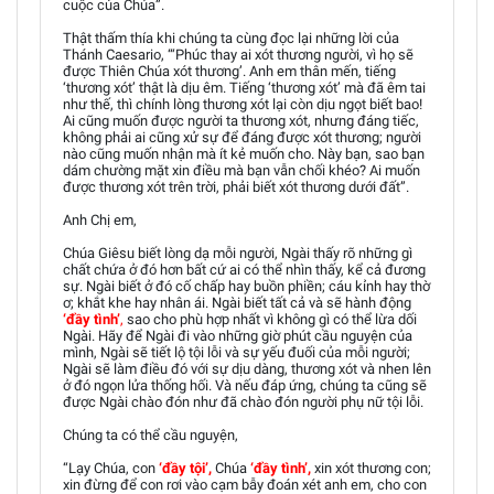
cuộc của Chúa”.
Thật thấm thía khi chúng ta cùng đọc lại những lời của
Thánh Caesario, “‘Phúc thay ai xót thương người, vì họ sẽ
được Thiên Chúa xót thương’. Anh em thân mến, tiếng
‘thương xót’ thật là dịu êm. Tiếng ‘thương xót’ mà đã êm tai
như thế, thì chính lòng thương xót lại còn dịu ngọt biết bao!
Ai cũng muốn được người ta thương xót, nhưng đáng tiếc,
không phải ai cũng xử sự để đáng được xót thương; người
nào cũng muốn nhận mà ít kẻ muốn cho. Này bạn, sao bạn
dám chường mặt xin điều mà bạn vẫn chối khéo? Ai muốn
được thương xót trên trời, phải biết xót thương dưới đất”.
Anh Chị em,
Chúa Giêsu biết lòng dạ mỗi người, Ngài thấy rõ những gì
chất chứa ở đó hơn bất cứ ai có thể nhìn thấy, kể cả đương
sự. Ngài biết ở đó cố chấp hay buồn phiền; cáu kỉnh hay thờ
ơ; khắt khe hay nhân ái. Ngài biết tất cả và sẽ hành động
‘đầy tình’
,
sao cho phù hợp nhất vì không gì có thể lừa dối
Ngài. Hãy để Ngài đi vào những giờ phút cầu nguyện của
mình, Ngài sẽ tiết lộ tội lỗi và sự yếu đuối của mỗi người;
Ngài sẽ làm điều đó với sự dịu dàng, thương xót và nhen lên
ở đó ngọn lửa thống hối. Và nếu đáp ứng, chúng ta cũng sẽ
được Ngài chào đón như đã chào đón người phụ nữ tội lỗi.
Chúng ta có thể cầu nguyện,
“Lạy Chúa, con
‘đầy tội’,
Chúa
‘đầy tình’,
xin xót thương con;
xin đừng để con rơi vào cạm bẫy đoán xét anh em, cho con