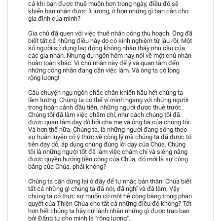
cả khi bạn được thuê muộn hơn trong ngày, điều đó sẽ
khiến bạn nhận được ít lương, ít hơn những gì bạn cần cho
gia đình của mình?
Gia chủ đã quen với việc thuê nhân công thu hoạch. Ông đã
biết tất cả những điều này do có kinh nghiệm từ lâu rồi. Một
số người sử dụng lao động không nhận thấy nhu cầu của
các gia nhân. Nhưng dụ ngôn hôm nay nói về một chủ nhân
hoàn toàn khác. Vị chủ nhân này để ý và quan tâm đến
những công nhân đang cần việc làm. Và ông ta có lòng
rộng lượng!
Câu chuyện ngụ ngôn chắc chắn khiến hầu hết chúng ta
lầm tưởng. Chúng ta có thể ví mình ngang với những người
trong hoàn cảnh đầu tiên, những người được thuê trước.
Chúng tôi đã làm việc chăm chỉ, như cách chúng tôi đã
được quan tâm dạy dỗ bởi cha mẹ và ông bà của chúng tôi.
Và hơn thế nữa. Chúng ta, là những người đang sống theo
sự huấn luyện có ý thức về công lý mà chúng ta đã được tổ
tiên dạy dỗ, áp dụng chúng đúng lời dạy của Chúa. Chúng
tôi là những người tốt đã làm việc chăm chỉ và siêng năng
được quyền hưởng tiền công của Chúa, đó mới là sự công
bằng của Chúa, phải không?
Chúng ta cần dừng lại ở đây để tự nhắc bản thân: Chúa biết
tất cả những gì chúng ta đã nói, đã nghĩ và đã làm. Vậy
chúng ta có thực sự muốn có một hệ công bằng trong phán
quyết của Thiên Chúa cho tất cả những điều đó không? Tốt
hơn hết chúng ta hãy cứ lảnh nhận những gì được trao ban
bởi Đấng tự cho mình là "rộng lượng".