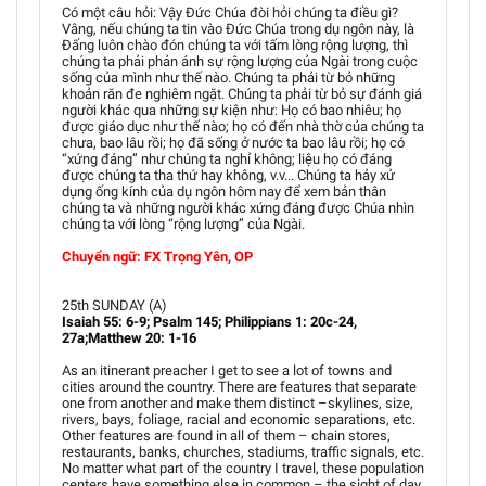
Có một câu hỏi: Vậy Đức Chúa đòi hỏi chúng ta điều gì?
Vâng, nếu chúng ta tin vào Đức Chúa trong dụ ngôn này, là
Đấng luôn chào đón chúng ta với tấm lòng rộng lượng, thì
chúng ta phải phản ánh sự rộng lượng của Ngài trong cuộc
sống của mình như thế nào. Chúng ta phải từ bỏ những
khoản răn đe nghiêm ngặt. Chúng ta phải từ bỏ sự đánh giá
người khác qua những sự kiện như: Họ có bao nhiêu; họ
được giáo dục như thế nào; họ có đến nhà thờ của chúng ta
chưa, bao lâu rồi; họ đã sống ở nước ta bao lâu rồi; họ có
“xứng đáng” như chúng ta nghỉ không; liệu họ có đáng
được chúng ta tha thứ hay không, v.v... Chúng ta hảy xử
dụng ống kính của dụ ngôn hôm nay để xem bản thân
chúng ta và những người khác xứng đáng được Chúa nhìn
chúng ta với lòng “rộng lượng” của Ngài.
Chuyển ngữ: FX Trọng Yên, OP
25th SUNDAY (A)
Isaiah 55: 6-9; Psalm 145; Philippians 1: 20c-24,
27a;Matthew 20: 1-16
As an itinerant preacher I get to see a lot of towns and
cities around the country. There are features that separate
one from another and make them distinct –skylines, size,
rivers, bays, foliage, racial and economic separations, etc.
Other features are found in all of them – chain stores,
restaurants, banks, churches, stadiums, traffic signals, etc.
No matter what part of the country I travel, these population
centers have something else in common – the sight of day