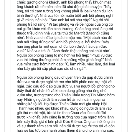
chiếc gương cho vị khách, anh bồi phòng thấy khuôn mặt
ông khách rất dễ mến, nên đã chủ động bắt chuyện: “Này
ông, tôi có cảm tưởng ông không phải là loại khách du lịch
bình thường”. Nhà vua tò mò muốn biết anh bồi phòng nghĩ
gì về mình, nên hỏi: “Sao anh lại nói như vậy?” Người bồi
phòng trả lời rằng: “Vì tác phong và vẻ bề ngoài của ông có
cái gì đó khác với dân bình thường. Chắc ông phải là người
thuộc triều đình nhà vua tại thủ đô Ma-trít (Madrid) cũng
nên”. Nhà vua chỉ đáp lại cách mập mờ: “Một cách nào đó
anh nói cũng đúng đó!” Anh bồi phòng lại hỏi thêm: “Vậy
hẳn ông phải là một quan chức luôn được hầu cận đức
vua?” Nhà vua trả lời: “Anh đoán thật chẳng sai chút nào”.
Người bồi phòng càng tò mò hơn và hỏi tiếp: “Phục vụ đức
vua thì thông thường phải làm những việc gì hả ông?” Nhà
vua mỉm cười hóm hỉnh đáp: “Ồ, làm nhiều việc lắm, đại loại
như bây giờ tôi sắp phải cạo râu cho ngài”.
Người bồi phòng trong câu chuyện trên đã gặp được chính
đức vua và được ngài hé mở cho biết phần nào sự thật về
ngài. Các câu đối đáp giữa đức vua và người bồi phòng cho
thấy thái độ nhân từ và khoan dung giống như ông chủ
vườn nho, tượng trưng cho Thiên Chúa trong Tin Mừng hôm
nay. Những người đi làm vườn trễ ám chỉ dân ngoại và
những kẻ tội lỗi. Họ được Thiên Chúa mời gia nhập Hội
Thánh vào nhiều giờ khác nhau, cũng có người đi làm vào
giờ thứ mười một, tức là tin theo Chúa vào lúc cuối đời
trước khi chết. Đây cũng là trường hợp của người trộm lành
trên cây thập giá ở bên phải Đức Giê-su. Ông ta nhờ lòng tin
và sự thành tâm sám hối, nên đã được Người tha tội và còn
hứa sẽ lập tức ban hạnh phúc thiên đàng cho anh như sau: