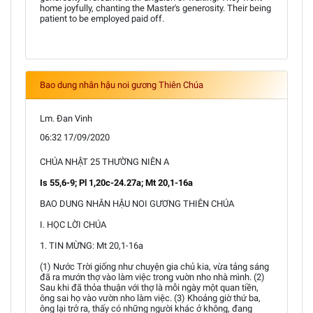
home joyfully, chanting the Master's generosity. Their being
patient to be employed paid off.
Bao dung nhân hậu noi gương Thiên Chúa
Lm. Đan Vinh
06:32 17/09/2020
CHÚA NHẬT 25 THƯỜNG NIÊN A
Is 55,6-9; Pl 1,20c-24.27a; Mt 20,1-16a
BAO DUNG NHÂN HẬU NOI GƯƠNG THIÊN CHÚA
I. HỌC LỜI CHÚA
1. TIN MỪNG: Mt 20,1-16a
(1) Nước Trời giống như chuyện gia chủ kia, vừa tảng sáng
đã ra mướn thợ vào làm việc trong vuờn nho nhà mình. (2)
Sau khi đã thỏa thuận với thợ là mỗi ngày một quan tiền,
ông sai họ vào vườn nho làm việc. (3) Khoảng giờ thứ ba,
ông lại trở ra, thấy có những người khác ở không, đang