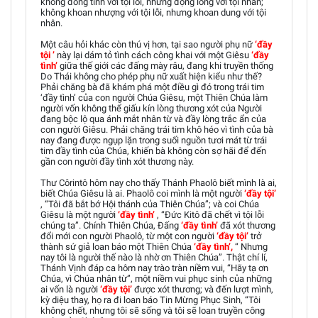
không đồng tình với tội lỗi, nhưng động lòng với tội nhân;
không khoan nhượng với tội lỗi, nhưng khoan dung với tội
nhân.
Một câu hỏi khác còn thú vị hơn, tại sao người phụ nữ
‘đầy
tội ’
này lại dám tỏ tình cách công khai với một Giêsu
‘đầy
tình’
giữa thế giới các đấng mày râu, đang khi truyền thống
Do Thái không cho phép phụ nữ xuất hiện kiểu như thế?
Phải chăng bà đã khám phá một điều gì đó trong trái tim
‘đầy tình’ của con người Chúa Giêsu, một Thiên Chúa làm
người vốn không thể giấu kín lòng thương xót của Người
đang bộc lộ qua ánh mắt nhân từ và đầy lòng trắc ẩn của
con người Giêsu. Phải chăng trái tim khô héo vì tình của bà
nay đang được ngụp lặn trong suối nguồn tươi mát từ trái
tim đầy tình của Chúa, khiến bà không còn sợ hãi để đến
gần con người đầy tình xót thương này.
Thư Côrintô hôm nay cho thấy Thánh Phaolô biết mình là ai,
biết Chúa Giêsu là ai. Phaolô coi mình là một người
‘đầy tội’
, “Tôi đã bắt bớ Hội thánh của Thiên Chúa”; và coi Chúa
Giêsu là một người
‘đầy tình’
, “Đức Kitô đã chết vì tội lỗi
chúng ta”. Chính Thiên Chúa, Đấng
‘đầy tình’
đã xót thương
đổi mới con người Phaolô, từ một con người
‘đầy tội’
trở
thành sứ giả loan báo một Thiên Chúa
‘đầy tình’,
“ Nhưng
nay tôi là người thế nào là nhờ ơn Thiên Chúa”. Thật chí lí,
Thánh Vịnh đáp ca hôm nay trào tràn niềm vui, “Hãy tạ ơn
Chúa, vì Chúa nhân từ”, một niềm vui phục sinh của những
ai vốn là người
‘đầy tội’
được xót thương; và đến lượt mình,
kỳ diệu thay, họ ra đi loan báo Tin Mừng Phục Sinh, “Tôi
không chết, nhưng tôi sẽ sống và tôi sẽ loan truyền công