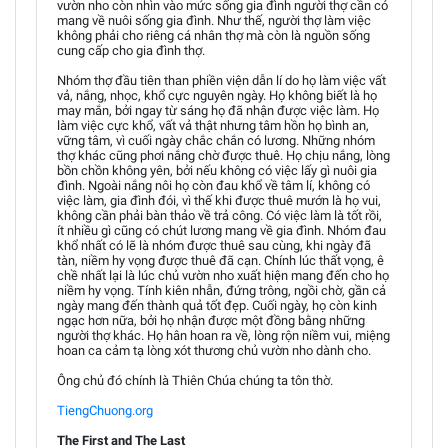
vườn nho còn nhìn vào mức sống gia đình người thợ cần có
mang về nuôi sống gia đình. Như thế, người thợ làm việc
không phải cho riêng cá nhân thợ mà còn là nguồn sống
cung cấp cho gia đình thợ.
Nhóm thợ đầu tiên than phiền viện dẫn lí do họ làm việc vất
vả, nắng, nhọc, khổ cực nguyên ngày. Họ không biết là họ
may mắn, bởi ngay từ sáng họ đã nhận được việc làm. Họ
làm việc cực khổ, vất vả thật nhưng tâm hồn họ bình an,
vững tâm, vì cuối ngày chắc chắn có lương. Những nhóm
thợ khác cũng phơi nắng chờ được thuê. Họ chịu nắng, lòng
bồn chồn không yên, bởi nếu không có việc lấy gì nuôi gia
đình. Ngoài nắng nôi họ còn đau khổ về tâm lí, không có
việc làm, gia đình đói, vì thế khi được thuê mướn là họ vui,
không cần phải bàn thảo về trả công. Có việc làm là tốt rồi,
ít nhiều gì cũng có chút lương mang về gia đình. Nhóm đau
khổ nhất có lẽ là nhóm được thuê sau cùng, khi ngày đã
tàn, niềm hy vọng được thuê đã cạn. Chính lúc thất vọng, ê
chề nhất lại là lúc chủ vườn nho xuất hiện mang đến cho họ
niềm hy vọng. Tính kiên nhẫn, đứng trông, ngồi chờ, gần cả
ngày mang đến thành quả tốt đẹp. Cuối ngày, họ còn kinh
ngạc hơn nữa, bởi họ nhận được một đồng bằng những
người thợ khác. Họ hân hoan ra về, lòng rộn niềm vui, miệng
hoan ca cảm tạ lòng xót thương chủ vườn nho dành cho.
Ông chủ đó chính là Thiên Chúa chúng ta tôn thờ.
TiengChuong.org
The First and The Last