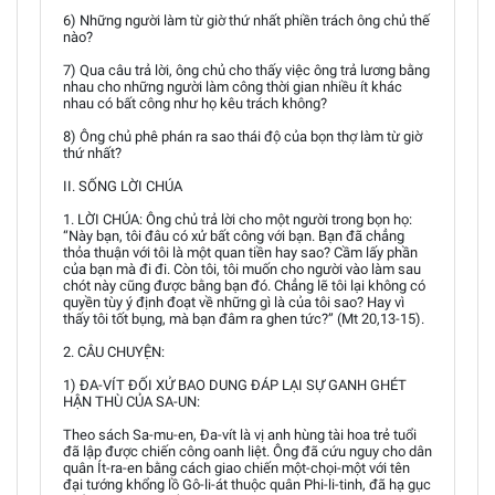
6) Những người làm từ giờ thứ nhất phiền trách ông chủ thế
nào?
7) Qua câu trả lời, ông chủ cho thấy việc ông trả lương bằng
nhau cho những người làm công thời gian nhiều ít khác
nhau có bất công như họ kêu trách không?
8) Ông chủ phê phán ra sao thái độ của bọn thợ làm từ giờ
thứ nhất?
II. SỐNG LỜI CHÚA
1. LỜI CHÚA: Ông chủ trả lời cho một người trong bọn họ:
“Này bạn, tôi đâu có xử bất công với bạn. Bạn đã chẳng
thỏa thuận với tôi là một quan tiền hay sao? Cầm lấy phần
của bạn mà đi đi. Còn tôi, tôi muốn cho người vào làm sau
chót này cũng được bằng bạn đó. Chẳng lẽ tôi lại không có
quyền tùy ý định đoạt về những gì là của tôi sao? Hay vì
thấy tôi tốt bụng, mà bạn đâm ra ghen tức?” (Mt 20,13-15).
2. CÂU CHUYỆN:
1) ĐA-VÍT ĐỐI XỬ BAO DUNG ĐÁP LẠI SỰ GANH GHÉT
HẬN THÙ CỦA SA-UN:
Theo sách Sa-mu-en, Đa-vít là vị anh hùng tài hoa trẻ tuổi
đã lập được chiến công oanh liệt. Ông đã cứu nguy cho dân
quân Ít-ra-en bằng cách giao chiến một-chọi-một với tên
đại tướng khổng lồ Gô-li-át thuộc quân Phi-li-tinh, đã hạ gục