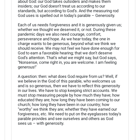
about God: our God takes outsiders and makes them
insiders; our God doesn’t treat us according to our
standards, but according to God’s. And the measuring rod
God uses is spelled out in today’s parable – Generosity.
Each of us needs forgiveness and it is generously given us;
whether we thought we deserved it, or not. During these
pandemic days we also need courage, comfort,
perseverance and hope. As we hear today, the one in
charge wants to be generous, beyond what we think we
should receive. We may not feel we have done enough for
God to earn a favorable hearing; that we don’t deserve
God’s attention. That’s what we might say, but God says,
"Nonsense, come right in, you are welcome. I am feeling
generous!"
A question: then: what does God require from us? Well, if
we believe in the God of this parable, who welcomes us
and is so generous, then we have to reflect this generosity
in our lives. We have to stop keeping strict accounts. We
must stop measuring people by how much they have; how
educated they are; how long they have been coming to our
church; how long they have been in our country; how
"worthy" we think they are; whether they have earned our
forgiveness, etc. We need to put on the eyeglasses today’s
parable provides and see ourselves and others as God
sees us – with generosity.