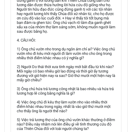
đừng ganh tị với lương dân khi Thiên Chúa cũng ban cho
lương dân được thừa hưởng lời hứa cứu độ giống như họ.
Người tín hữu đạo đức cũng đừng ganh tị với các tội nhân
hay người lương khi thấy Chúa đối xử nhân từ, cho họ được
ơn cứu độ vào lúc cuối đời. + Hay vì thấy tôi tốt bụng mà
bạn đâm ra ghen tức: Ông chủ vạch rõ tâm địa ganh ghét
xấu xa của nhóm thợ làm sáng sớm, không muốn người làm
sau được bằng họ.
4. CÂU HỎI:
1) Ông chủ vườn nho trong dụ ngôn ám chỉ ai? Việc ông chủ
vườn nho đi kêu mời người đi làm vườn nho cho ông trong
nhiều thời điểm khác nhau có ý nghĩa gì?
2) Người Do thái thời xưa tính ngày mới bắt đầu từ khi nào?
Mỗi ngày có bao nhiêu giờ lao động và thời giờ ấy tương
đương với giờ hiện nay ra sao? Giờ thứ mười một hiện nay là
mấy giờ chiều?
3) Ông chủ hứa trả lương công nhật là bao nhiêu và hứa trả
lương hợp lẽ công bằng nghĩa là gì?
4) Việc ông chủ đi kêu thợ làm vườn nho vào nhiều thời
điểm khác nhau trong ngày, nhất là vào giờ thứ mười một
cho thấy ông là người thế nào?
5) Việc trả lương thợ của ông chủ vườn khác thường ở điềm
nào? Điều này nhằm nói lên điều gì về tình thương cứu độ
của Thiên Chúa đối với loài người chúng ta?