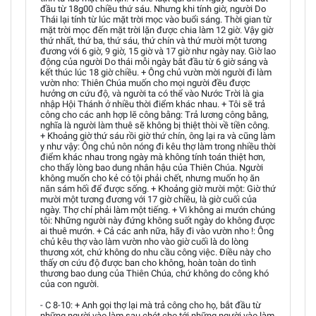
đầu từ 18g00 chiều thứ sáu. Nhưng khi tính giờ, người Do
Thái lại tính từ lúc mặt trời mọc vào buổi sáng. Thời gian từ
mặt trời mọc đến mặt trời lặn được chia làm 12 giờ. Vậy giờ
thứ nhất, thứ ba, thứ sáu, thứ chín và thứ mười một tương
đương với 6 giờ, 9 giờ, 15 giờ và 17 giờ như ngày nay. Giờ lao
động của người Do thái mỗi ngày bắt đầu từ 6 giờ sáng và
kết thúc lúc 18 giờ chiều. + Ông chủ vườn mời người đi làm
vườn nho: Thiên Chúa muốn cho mọi người đều được
hưởng ơn cứu độ, và người ta có thể vào Nước Trời là gia
nhập Hội Thánh ở nhiều thời điểm khác nhau. + Tôi sẽ trả
công cho các anh hợp lẽ công bằng: Trả lương công bằng,
nghĩa là người làm thuê sẽ không bị thiệt thòi về tiền công.
+ Khoảng giờ thứ sáu rồi giờ thứ chín, ông lại ra và cũng làm
y như vậy: Ông chủ nôn nóng đi kêu thợ làm trong nhiều thời
điểm khác nhau trong ngày mà không tính toán thiệt hơn,
cho thấy lòng bao dung nhân hậu của Thiên Chúa. Người
không muốn cho kẻ có tội phải chết, nhưng muốn họ ăn
năn sám hối để được sống. + Khoảng giờ mười một: Giờ thứ
mười một tương đương với 17 giờ chiều, là giờ cuối của
ngày. Thợ chỉ phải làm một tiếng. + Vì không ai mướn chúng
tôi: Những người này đứng không suốt ngày do không được
ai thuê mướn. + Cả các anh nữa, hãy đi vào vườn nho !: Ông
chủ kêu thợ vào làm vườn nho vào giờ cuối là do lòng
thương xót, chứ không do nhu cầu công việc. Điều này cho
thấy ơn cứu độ được ban cho không, hoàn toàn do tình
thương bao dung của Thiên Chúa, chứ không do công khó
của con người.
- C 8-10: + Anh gọi thợ lại mà trả công cho họ, bắt đầu từ
những người vào làm sau chót cho tới những người vào làm