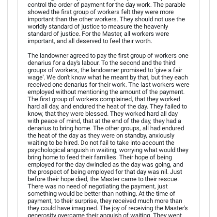
control the order of payment for the day work. The parable
showed the first group of workers felt they were more
important than the other workers. They should not use the
worldly standard of justice to measure the heavenly
standard of justice. For the Master, all workers were
important, and all deserved to feel their worth.
The landowner agreed to pay the first group of workers one
denarius for a day's labour. To the second and the third
groups of workers, the landowner promised to 'give a fair
wage'. We don't know what he meant by that, but they each
received one denarius for their work. The last workers were
employed without mentioning the amount of the payment.
The first group of workers complained, that they worked
hard all day, and endured the heat of the day. They failed to
know, that they were blessed. They worked hard all day
with peace of mind, that at the end of the day, they had a
denarius to bring home. The other groups, all had endured
the heat of the day as they were on standby, anxiously
waiting to be hired. Do not fail to take into account the
psychological anguish in waiting, worrying what would they
bring home to feed their families. Their hope of being
employed for the day dwindled as the day was going, and
the prospect of being employed for that day was nil. Just
before their hope died, the Master came to their rescue.
There was no need of negotiating the payment, just
something would be better than nothing. At the time of
payment, to their surprise, they received much more than
they could have imagined. The joy of receiving the Master's
generosity overcame their anguish of waiting. They went