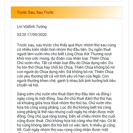
Trước Sau, Sau Trước
Lm Vũđình Tường
03:20 17/09/2020
Trước sau, sau trước cho thấy quả thực nhóm thợ sau cùng
có nhiều kiên nhẫn hơn nhóm thợ đầu tiên. Dụ ngôn thuê
người làm vườn nho cho biết Lòng Chúa Xót Thương vượt
khỏi mọi ước mong, dự đoán của nhân loại. Thiên Chúa,
Chủ vườn nho. Tất cả nhân loại đều do Chúa dựng nên. Dù
họ tôn thờ Chúa hay chối bỏ Chúa, Thiên Chúa không bỏ rơi
con người do Chúa dựng nên. Đã không bỏ rơi, Thiên Chúa
còn yêu thương tất cả với tình yêu vô hạn của Ngài. Con
người thường khen chê, ganh tị nhau bởi ảnh hưởng bởi tiêu
chuẩn xã hội.
Sáng sớm chủ vườn nho thuê đám thợ đầu tiên và đồng í
ngày công là một đồng. Sau đó chủ thuê đám thợ thứ hai,
và khoảng giữa trưa thuê nhóm thợ thứ ba. Chủ vườn nho
hứa trả công sòng phẳng. Lúc đó thợ không biết trả công
sòng phẳng là thế nào nhưng cuối ngày họ nhận được một
đồng. Ông chủ quá rộng lượng. Đến xế chiều nhóm thợ cuối
cũng được thuê. Chủ không hứa trả công như thế nào. Có lẽ
họ cũng không dám đòi hỏi bởi có việc làm, ít nhiều gì cũng
tốt. Cuối ngày nhóm thợ sau cùng cũng nhận được một