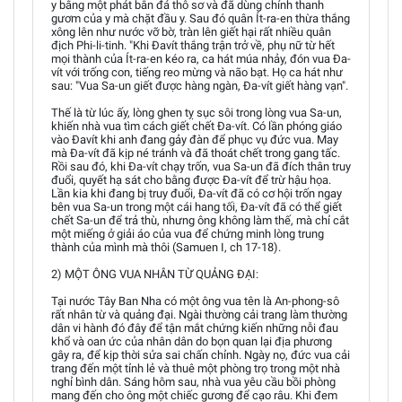
y bằng một phát bắn đá thô sơ và đã dùng chính thanh
gươm của y mà chặt đầu y. Sau đó quân Ít-ra-en thừa thắng
xông lên như nước vỡ bờ, tràn lên giết hại rất nhiều quân
địch Phi-li-tinh. "Khi Đavít thắng trận trở về, phụ nữ từ hết
mọi thành của Ít-ra-en kéo ra, ca hát múa nhảy, đón vua Đa-
vít với trống con, tiếng reo mừng và não bạt. Họ ca hát như
sau: "Vua Sa-un giết được hàng ngàn, Đa-vít giết hàng vạn".
Thế là từ lúc ấy, lòng ghen tỵ sục sôi trong lòng vua Sa-un,
khiến nhà vua tìm cách giết chết Đa-vít. Có lần phóng giáo
vào Đavít khi anh đang gảy đàn để phục vụ đức vua. May
mà Đa-vít đã kịp né tránh và đã thoát chết trong gang tấc.
Rồi sau đó, khi Đa-vít chạy trốn, vua Sa-un đã đích thân truy
đuổi, quyết hạ sát cho bằng được Đa-vít để trừ hậu họa.
Lần kia khi đang bị truy đuổi, Đa-vít đã có cơ hội trốn ngay
bên vua Sa-un trong một cái hang tối, Đa-vít đã có thể giết
chết Sa-un để trả thù, nhưng ông không làm thế, mà chỉ cắt
một miếng ở giải áo của vua để chứng minh lòng trung
thành của mình mà thôi (Samuen I, ch 17-18).
2) MỘT ÔNG VUA NHÂN TỪ QUẢNG ĐẠI:
Tại nước Tây Ban Nha có một ông vua tên là An-phong-sô
rất nhân từ và quảng đại. Ngài thường cải trang làm thường
dân vi hành đó đây để tận mắt chứng kiến những nỗi đau
khổ và oan ức của nhân dân do bọn quan lại địa phương
gây ra, để kịp thời sửa sai chấn chỉnh. Ngày nọ, đức vua cải
trang đến một tỉnh lẻ và thuê một phòng trọ trong một nhà
nghỉ bình dân. Sáng hôm sau, nhà vua yêu cầu bồi phòng
mang đến cho ông một chiếc gương để cạo râu. Khi đem