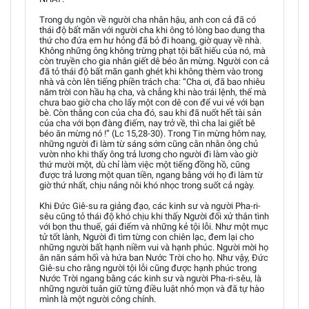
Trong dụ ngôn về người cha nhân hậu, anh con cả đã có
thái độ bất mãn với người cha khi ông tỏ lòng bao dung tha
thứ cho đứa em hư hỏng đã bỏ đi hoang, giờ quay về nhà.
Không những ông không trừng phạt tội bất hiếu của nó, mà
còn truyền cho gia nhân giết dê béo ăn mừng. Người con cả
đã tỏ thái độ bất mãn ganh ghét khi không thèm vào trong
nhà và còn lên tiếng phiền trách cha: “Cha ơi, đã bao nhiêu
năm trời con hầu hạ cha, và chẳng khi nào trái lệnh, thế mà
chưa bao giờ cha cho lấy một con dê con để vui vẻ với bạn
bè. Còn thằng con của cha đó, sau khi đã nuốt hết tài sản
của cha với bọn đàng điếm, nay trở về, thì cha lai giết bê
béo ăn mừng nó !” (Lc 15,28-30). Trong Tin mừng hôm nay,
những người đi làm từ sáng sớm cũng cằn nhằn ông chủ
vườn nho khi thấy ông trả lương cho người đi làm vào giờ
thứ mười một, dù chỉ làm việc một tiếng đồng hồ, cũng
được trả lương một quan tiền, ngang bằng với họ đi làm từ
giờ thứ nhất, chịu nắng nôi khó nhọc trong suốt cả ngày.
Khi Đức Giê-su ra giảng đạo, các kinh sư và người Pha-ri-
sêu cũng tỏ thái độ khó chịu khi thấy Người đối xử thân tình
với bọn thu thuế, gái điếm và những kẻ tội lỗi. Như một mục
tử tốt lành, Người đi tìm từng con chiên lạc, đem lại cho
những người bất hạnh niềm vui và hạnh phúc. Người mời họ
ăn năn sám hối và hứa ban Nước Trời cho họ. Như vậy, Đức
Giê-su cho rằng người tội lỗi cũng được hạnh phúc trong
Nước Trời ngang bằng các kinh sư và người Pha-ri-sêu, là
những người tuân giữ từng điều luật nhỏ mọn và đã tự hào
mình là một người công chính.