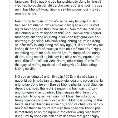
tăng cao. Nhiều người ở các bang phía bắc đang lo lắng về
việc liệu họ có đủ tiền để trả cho việc sưởi ấm ngôi nhà của
mình hay không? Hoặc, liệu họ sẽ không còn ngôi nhà vào
mùa đông nữa!
Nếu chúng ta nhân những nỗi sợ hãi này lên gấp 100 lần,
bạn sẽ cảm nhận được cảm giác cảm giác âu lo của một
người lao động vào thời Chúa Giê-su. Vào thời đó, hơn 95%
dân chúng là người nghèo và thiếu đói. Đối với nhiều người,
một ngày làm công ăn lương là sự khác biệt giữa việc đói
no trong cuộc sống. Mỗi buổi sáng, những người lao động
sẽ cảm thấy lo lắng, trong mối suy nghĩ, "Giả sử hôm nay tôi
không đi làm? Tôi sẽ nuôi gia đình như thế nào đây?" Ngay
cả những người trẻ nhất, có thể lực tốt, đang có khả năng
đi làm, cũng có nỗi sợ hãi này. Họ sẽ là những người được
chọn đầu tiên - nếu có việc. Nhưng nếu không có việc làm,
thì ngay cả những người có khả năng và sức khỏe cũng
không có việc.
Nỗi sợ này cũng sẽ nhân lên gấp 100 lần nữa nếu bạn là
người bị bệnh hoặc tàn tật, người già, góa phụ có con thơ, là
những lao động trẻ em. Bạn sẽ không phải là người đầu tiên
được thuê, hoặc thậm chí là người thứ hai hoặc thứ ba -
những người khác có nhiều khả năng sẽ dễ đi làm trong
ngày hơn. Nhưng bạn vẫn cần một khoản tiền chi dụng
trong ngày để sống và nuôi gia đình. Một ngày lương có thể
tạo ra sự khác biệt giữa ăn và đói; sống và chết. Vậy bạn có
muốn trở thành là người làm việc trọn ngày chứ không phải
là một trong số những người đứng chờ vô vọng, việc tuyển
dụng - với hy vọng của bạn chìm dần theo thời gian? Ngay