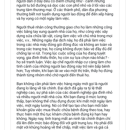
người dân ở đây đều có điểm chung như - cảnh những
người tu bổ đường sá dọc các con phố nhỏ và ở lối vào các
trung tâm thương mại. Ở các thành phố, dân địa phương
thường biết nơi tuyển dụng người lao động để đến xếp hàng
và hy vọng có một ngày làm việc.
Người thuê nhân công thường giao cho họ làm những công
việc bằng tay xung quanh nhà của họ, như công việc xây
dựng sửa chữa lặt vặt, cùng làm việc với chủ nhà trong mọi
việc, v.v... Những ngày đại dịch này, họ đã phải làm việc
trong các nhà máy đóng gói đông đúc và không an toàn và
trong các trang trại, họ cũng không được bảo vệ đầy đủ để
chống lại vi rút. Trong lúc cuộc sống của họ đang tuyệt
vọng, gia đình thiếu thốn, họ còn sự lựa chọn nào khác? -
họ sẽ tranh luận. Việc áp chế người nhập cư càng làm cho
tình cảnh của những người lao động này trở nên bấp bênh
hơn; Tuy nhiên, khi bạn lái xe vào một thị trấn, thấy họ đứng
thành từng nhóm nhỏ chờ người đến thuê họ.
Bạn không cần phải làm việc hàng ngày mới gọi là người
đang lo lắng về tài chính. Đại dịch đã gây ra tỷ lệ thất
nghiệp cao, sự phá sản của các doanh nghiệp gia đình nhỏ
và nhiều người mất nhà cửa. Khi bạn đang ở mức lương
thấp, bạn không thể chịu đựng được khi mất một ngày làm
việc, một ngày lương. Nó có thể tạo tạo cho bạn mối băn
khoăn giữa việc mua thuốc chữa bệnh đúng theo toa, hay
thực hiện một thủ tục khám chữa bệnh đúng kỳ hạn hay
không. Ngày nay, tình trạng mất an ninh tài chính thậm chí
đã lên đến mức báo động đối với giới trung lưu. Họ phải đối
mặt với khủng hoảng về thế chấp, mất việc làm và giá cả