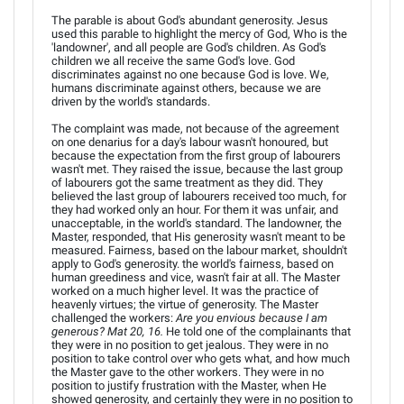
The parable is about God's abundant generosity. Jesus
used this parable to highlight the mercy of God, Who is the
'landowner', and all people are God's children. As God's
children we all receive the same God's love. God
discriminates against no one because God is love. We,
humans discriminate against others, because we are
driven by the world's standards.
The complaint was made, not because of the agreement
on one denarius for a day's labour wasn't honoured, but
because the expectation from the first group of labourers
wasn't met. They raised the issue, because the last group
of labourers got the same treatment as they did. They
believed the last group of labourers received too much, for
they had worked only an hour. For them it was unfair, and
unacceptable, in the world's standard. The landowner, the
Master, responded, that His generosity wasn't meant to be
measured. Fairness, based on the labour market, shouldn't
apply to God's generosity. the world's fairness, based on
human greediness and vice, wasn't fair at all. The Master
worked on a much higher level. It was the practice of
heavenly virtues; the virtue of generosity. The Master
challenged the workers:
Are you envious because I am
generous? Mat 20, 16.
He told one of the complainants that
they were in no position to get jealous. They were in no
position to take control over who gets what, and how much
the Master gave to the other workers. They were in no
position to justify frustration with the Master, when He
showed generosity, and certainly they were in no position to