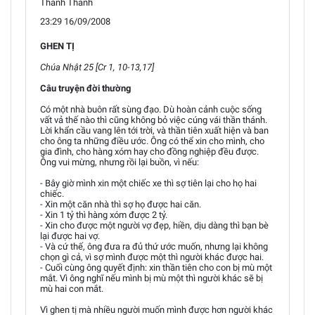
Thanh Thanh
23:29 16/09/2008
GHEN TỊ
Chúa Nhật 25 [Cr 1, 10-13,17]
Câu truyện đời thường
Có một nhà buôn rất sùng đạo. Dù hoàn cảnh cuộc sống
vất vả thế nào thì cũng không bỏ việc cúng vái thần thánh.
Lời khẩn cầu vang lên tới trời, và thần tiên xuất hiện và ban
cho ông ta những điều ước. Ông có thể xin cho mình, cho
gia đình, cho hàng xóm hay cho đồng nghiệp đều được.
Ông vui mừng, nhưng rồi lại buồn, vì nếu:
- Bây giờ mình xin một chiếc xe thì sợ tiên lại cho họ hai
chiếc.
- Xin một căn nhà thì sợ họ được hai căn.
- Xin 1 tỷ thì hàng xóm được 2 tỷ.
- Xin cho được một người vợ đẹp, hiền, dịu dàng thì bạn bè
lại được hai vợ.
- Và cứ thế, ông đưa ra đủ thứ ước muốn, nhưng lại không
chọn gì cả, vì sợ mình được một thì người khác được hai.
- Cuối cùng ông quyết định: xin thần tiên cho con bị mù một
mắt. Vì ông nghĩ nếu mình bị mù một thì người khác sẽ bị
mù hai con mắt.
Vì ghen tị mà nhiều người muốn mình được hơn người khác