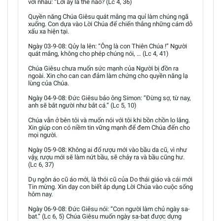
với nhau: “Lời ấy là thế nào? (Lc 4, 36)
Quyền năng Chúa Giêsu quát mắng ma quỉ làm chúng ngã
xuống. Con dựa vào Lời Chúa để chiến thắng những cám dỗ
xấu xa hiện tại.
Ngày 03-9-08: Qủy la lên: “Ông là con Thiên Chúa !” Người
quát mắng, không cho phép chúng nói, … (Lc 4, 41)
Chúa Giêsu chưa muốn sức mạnh của Người bị đồn ra
ngoài. Xin cho can can đảm làm chứng cho quyền năng lạ
lùng của Chúa.
Ngày 04-9-08: Đức Giêsu bảo ông Simon: “Đừng sợ, từ nay,
anh sẽ bắt người như bắt cá.” (Lc 5, 10)
Chúa vẫn ở bên tôi và muốn nói với tôi khi bồn chồn lo lắng.
Xin giúp con có niềm tin vững mạnh để đem Chúa đến cho
mọi người.
Ngày 05-9-08: Không ai đổ rượu mới vào bầu da cũ, vì như
vậy, rượu mới sẽ làm nứt bầu, sẽ chảy ra và bầu cũng hư.
(Lc 6, 37)
Dụ ngôn áo cũ áo mới, là thói cũ của Do thái giáo và cái mới
Tin mừng. Xin dạy con biết áp dụng Lời Chúa vào cuộc sống
hôm nay.
Ngày 06-9-08: Đức Giêsu nói: “Con người làm chủ ngày sa-
bat.” (Lc 6, 5) Chúa Giêsu muốn ngày sa-bat được dựng