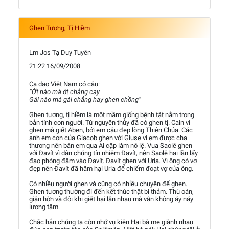
Ghen Tương, Tị Hiềm
Lm Jos Tạ Duy Tuyên
21:22 16/09/2008
Ca dao Việt Nam có câu:
“Ớt nào mà ớt chẳng cay
Gái nào mà gái chẳng hay ghen chồng”
Ghen tương, tị hiềm là một mầm giống bệnh tật nằm trong
bản tính con người. Từ nguyên thủy đã có ghen tị. Cain vì
ghen mà giết Aben, bởi em cậu đẹp lòng Thiên Chúa. Các
anh em con của Giacob ghen với Giuse vì em được cha
thương nên bán em qua Ai cập làm nô lệ. Vua Saolê ghen
với Đavít vì dân chúng tín nhiệm Đavít, nên Saolê hai lần lấy
đao phóng đâm vào Đavít. Đavít ghen với Uria. Vì ông có vợ
đẹp nên Đavít đã hãm hại Uria để chiếm đoạt vợ của ông.
Có nhiều người ghen và cũng có nhiều chuyện để ghen.
Ghen tương thường đi đến kết thúc thật bi thảm. Thù oán,
giận hờn và đôi khi giết hại lẫn nhau mà vẫn không áy náy
lương tâm.
Chắc hẳn chúng ta còn nhớ vụ kiện Hai bà mẹ giành nhau