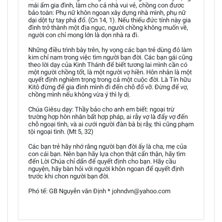
mái ấm gia đình, làm cho cả nhà vui vẻ, chồng con đươc
bảo toàn: Phụ nữ khôn ngoan xây dựng nhà mình, phụ nữ
dại dột tự tay phá đổ. (Cn 14, 1). Nếu thiếu đức tính này gia
đình trở thành một địa ngục, người chồng không muốn về,
người con chỉ mong lớn là dọn nhà ra đi.
Những điều trình bày trên, hy vọng các bạn trẻ dùng đó làm
kim chỉ nam trong việc tìm người bạn đời. Các bạn gái cũng
theo lời dạy của Kinh Thánh để biết tương lai mình cần có
một người chồng tốt, là một người vợ hiền. Hôn nhân là một
quyết định nghiêm trọng trong cả một cuộc đời. Là Tín hữu
Kitô đừng để gia đình mình đi đến chỗ đổ vỡ. Đừng để vợ,
chồng mình nếu không vừa ý thì ly dị.
Chúa Giêsu dạy: Thầy bảo cho anh em biết: ngoại trừ
trường hợp hôn nhân bất hợp pháp, ai rẫy vợ là đẩy vợ đến
chỗ ngoại tình, và ai cưới người đàn bà bị rẫy, thì cũng phạm
tội ngoại tình. (Mt 5, 32)
Các bạn trẻ hãy nhớ rằng người bạn đời ấy là cha, mẹ của
con cái bạn. Nên bạn hãy lựa chọn thật cẩn thận, hãy tìm
đến Lời Chúa chỉ dẩn để quyết định cho bạn. Hãy cầu
nguyện, hãy bàn hỏi với người khôn ngoan để quyết định
trước khi chon người bạn đời.
Phó tế: GB Nguyễn văn Định * johndvn@yahoo.com