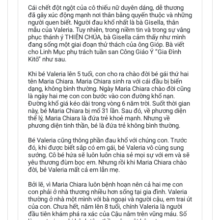
Cái chết đột ngột của cô thiếu nữ duyên dáng, dễ thương
đã gây xúc động mạnh nơi thân bằng quyến thuộc và những
người quen biết. Người đau khổ nhất là bà Gisella, thân
mẫu của Valeria. Tuy nhiên, trong niềm tin và trong sự vâng
phục thánh ý THIÊN CHÚA, bà Gisella cảm thấy như mình
đang sống một giai đoạn thử thách của ông Gióp. Bà viết
cho Linh Mục phụ trách tuần san Công Giáo Ý ”Gia Đình
Kitô” như sau.
Khi bé Valeria lên 5 tuổi, con cho ra chào đời bé gái thứ hai
tên Maria Chiara. Maria Chiara sinh ra với cái đầu bị biến
dạng, không bình thường. Ngày Maria Chiara chào đời cũng
là ngày hai mẹ con con bước vào con đường khổ nạn.
Đường khổ giá kéo dài trong vòng 6 năm trời. Suốt thời gian
này, bé Maria Chiara bị mổ 31 lần. Sau đó, về phương diện
thể lý, Maria Chiara là đứa trẻ khoẻ mạnh. Nhưng về
phương diện tinh thần, bé là đứa trẻ không bình thường.
Bé Valeria cũng thông phần đau khổ với chúng con. Trước
đó, khi được biết sắp có em gái, bé Valeria vô cùng sung
sướng. Cô bé hứa sẽ luôn luôn chia sẻ mọi sự với em và sẽ
yêu thương đùm bọc em. Nhưng rồi khi Maria Chiara chào
đời, bé Valeria mất cả em lẫn mẹ.
Bởi lẽ, vì Maria Chiara luôn bệnh hoạn nên cả hai mẹ con
con phải ở nhà thương nhiều hơn sống tại gia đình. Valeria
thường ở nhà một mình với bà ngoại và người cậu, em trai út
của con. Chưa hết, năm lên 8 tuổi, chính Valeria là người
đầu tiên khám phá ra xác của Cậu nằm trên vũng máu. Số