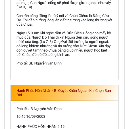
sa mạc, Con Người cũng sẽ phải được giương cao như vậy.
(Ga 3, 14)
Con rắn bằng đồng là có ý nói về Chúa Giêsu là Đấng Cứu
Độ. Tôi cần hường lòng lên để tin tưởng vào lòng thương xót
của Chúa.
Ngày 15-9-08: Khi nghe đồn về Đức Giêsu, ông cho mấy kỳ
mục của Người Do Thái đi xin Người đến cứu sống người
nô lệ của ông. (Lc 7, 3) Ông Đại đội trưởng là người ngoại,
có lòng khiêm nhường và tin tưởng vào Đức Giêsu. Xin dạy
con quyết tâm theo Chúa bằng giúp nhiều người học biết
Lời Chúa, để có đời sống bình an.
Phó tế: GB Nguyễn văn Định
Hạnh Phúc Hôn Nhân - Bi Quyết Khôn Ngoan Khi Chọn Bạn
Đời
Phó tế: JB Nguyễn Văn Định
10:45 16/09/2008
HẠNH PHÚC HÔN NHÂN # 19