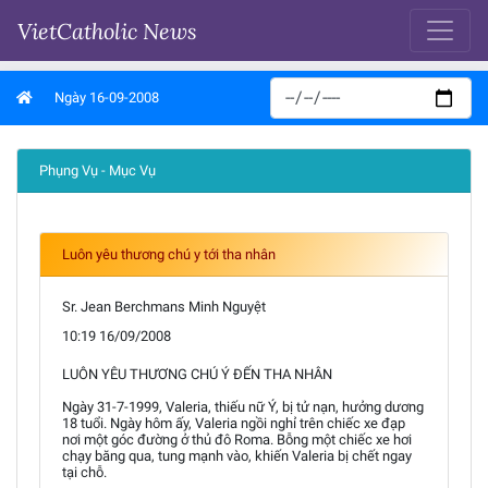
VietCatholic News
Ngày 16-09-2008
Phụng Vụ - Mục Vụ
Luôn yêu thương chú y tới tha nhân
Sr. Jean Berchmans Minh Nguyệt
10:19 16/09/2008
LUÔN YÊU THƯƠNG CHÚ Ý ĐẾN THA NHÂN
Ngày 31-7-1999, Valeria, thiếu nữ Ý, bị tử nạn, hưởng dương
18 tuổi. Ngày hôm ấy, Valeria ngồi nghỉ trên chiếc xe đạp
nơi một góc đường ở thủ đô Roma. Bỗng một chiếc xe hơi
chạy băng qua, tung mạnh vào, khiến Valeria bị chết ngay
tại chỗ.