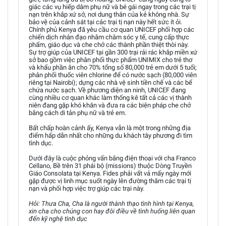
giác các vụ hiếp dâm phụ nữ và bé gái ngay trong các trại tị
nạn trên khắp xứ sở, nơi dung thân của kẻ không nhà. Sự
bảo vệ của cảnh sát tại các trại tị nạn này hết sức ít ỏi.
Chính phủ Kenya đã yêu cầu cơ quan UNICEF phối hợp các
chiến dịch nhân đạo nhằm chăm sóc y tế, cung cấp thực
phẩm, giáo dục và che chở các thành phần thiệt thòi này.
Sự trợ giúp của UNICEF tại gần 300 trại rải rác khắp miền xứ
sở bao gồm việc phân phối thực phẩm UNIMIX cho trẻ thơ
và khẩu phần ăn cho 70% tổng số 80,000 trẻ em dưới 5 tuổi;
phân phối thuốc viên chlorine để có nước sạch (80,000 viên
riêng tại Nairobi); dựng các nhà vệ sinh tiền chế và các bể
chứa nước sạch. Về phương diện an ninh, UNICEF đang
cùng nhiều cơ quan khác làm thống kê tất cả các vị thành
niên đang gặp khó khăn và đưa ra các biện pháp che chở
bằng cách di tản phụ nữ và trẻ em.
Bất chấp hoàn cảnh ấy, Kenya vẫn là một trong những địa
điểm hấp dẫn nhất cho những du khách tây phương đi tìm
tình dục.
Dưới đây là cuộc phỏng vấn bằng điện thoại với cha Franco
Cellano, Bề trên 31 phái bộ (missions) thuộc Dòng Truyền
Giáo Consolata tại Kenya. Fides phải vất vả mấy ngày mới
gặp được vị linh mục suốt ngày lên đường thăm các trại tị
nạn và phối hợp việc trợ giúp các trại này.
Hỏi: Thưa Cha, Cha là người thành thạo tình hình tại Kenya,
xin cha cho chúng con hay đôi điều về tình huống liên quan
đến kỹ nghệ tình dục