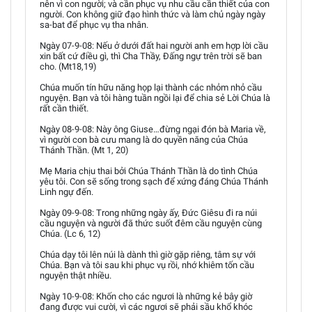
nên vì con người; và cần phục vụ nhu cầu cần thiết của con
người. Con không giữ đạo hình thức và làm chủ ngày ngày
sa-bat để phục vụ tha nhân.
Ngày 07-9-08: Nếu ở dưới đất hai người anh em hợp lời cầu
xin bất cứ điều gì, thì Cha Thầy, Đấng ngự trên trời sẽ ban
cho. (Mt18,19)
Chúa muốn tín hữu năng họp lại thành các nhỏm nhỏ cầu
nguyện. Bạn và tôi hàng tuần ngồi lại để chia sẻ Lời Chúa là
rất cần thiết.
Ngày 08-9-08: Này ông Giuse…đừng ngại đón bà Maria về,
vì người con bà cưu mang là do quyền năng của Chúa
Thánh Thần. (Mt 1, 20)
Mẹ Maria chịu thai bởi Chúa Thánh Thần là do tình Chúa
yêu tôi. Con sẽ sống trong sạch để xứng đáng Chúa Thánh
Linh ngự đến.
Ngày 09-9-08: Trong những ngày ấy, Đức Giêsu đi ra núi
cầu nguyện và người đã thức suốt đêm cầu nguyện cùng
Chúa. (Lc 6, 12)
Chúa dạy tôi lên núi là dành thì giờ gặp riêng, tâm sự với
Chúa. Bạn và tôi sau khi phục vụ rồi, nhớ khiêm tốn cầu
nguyện thật nhiều.
Ngày 10-9-08: Khốn cho các ngươi là những kẻ bây giờ
đang được vui cười, vì các ngươi sẽ phải sầu khổ khóc