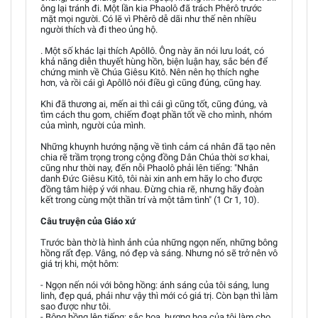
ông lại tránh đi. Một lần kia Phaolô đã trách Phêrô trước
mặt mọi người. Có lẽ vì Phêrô dễ dãi như thế nên nhiều
người thích và đi theo ủng hộ.
. Một số khác lại thích Apôllô. Ông này ăn nói lưu loát, có
khả năng diễn thuyết hùng hồn, biện luận hay, sắc bén để
chứng minh về Chúa Giêsu Kitô. Nên nên họ thích nghe
hơn, và rồi cái gì Apôllô nói điều gì cũng đúng, cũng hay.
Khi đã thương ai, mến ai thì cái gì cũng tốt, cũng đúng, và
tìm cách thu gom, chiếm đoạt phần tốt về cho mình, nhóm
của mình, người của mình.
Những khuynh hướng nặng về tình cảm cá nhân đã tạo nên
chia rẽ trầm trọng trong cộng đồng Dân Chúa thời sơ khai,
cũng như thời nay, đến nỗi Phaolô phải lên tiếng: "Nhân
danh Đức Giêsu Kitô, tôi nài xin anh em hãy lo cho được
đồng tâm hiệp ý với nhau. Đừng chia rẽ, nhưng hãy đoàn
kết trong cùng một thần trí và một tâm tình" (1 Cr 1, 10).
Câu truyện của Giáo xứ
Trước bàn thờ là hình ảnh của những ngọn nến, những bông
hồng rất đẹp. Vâng, nó đẹp và sáng. Nhưng nó sẽ trở nên vô
giá trị khi, một hôm:
- Ngọn nến nói với bông hồng: ánh sáng của tôi sáng, lung
linh, đẹp quá, phải như vậy thì mới có giá trị. Còn bạn thì làm
sao được như tôi.
- Bông hồng lên tiếng: sắc hoa, hương hoa của tôi làm cho