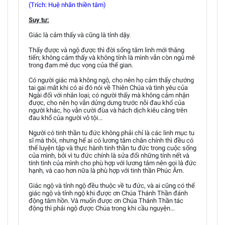
(Trích: Huệ nhãn thiền tâm)
Suy tư:
Giác là cảm thấy và cũng là tỉnh dậy.
Thấy được và ngộ được thì đời sống tâm linh mới thăng
tiến; không cảm thấy và không tỉnh là mình vẫn còn ngủ mê
trong đam mê dục vọng của thế gian.
Có người giác mà không ngộ, cho nên họ cảm thấy chướng
tai gai mắt khi có ai đó nói về Thiên Chúa và tình yêu của
Ngài đối với nhân loại; có người thấy mà không cảm nhận
được, cho nên họ vẫn dửng dưng trước nỗi đau khổ của
người khác, họ vẫn cười đùa và hách dịch kiêu căng trên
đau khổ của người vô tội...
Người có tinh thần tu đức không phải chỉ là các linh mục tu
sĩ mà thôi, nhưng hể ai có lương tâm chân chính thì đều có
thể luyện tập và thực hành tinh thần tu đức trong cuộc sống
của mình, bởi vì tu đức chính là sửa đổi những tính nết và
tính tình của mình cho phù hợp với lương tâm nên gọi là đức
hạnh, và cao hơn nữa là phù hợp với tinh thần Phúc Âm.
Giác ngộ và tỉnh ngộ đều thuộc về tu đức, và ai cũng có thể
giác ngộ và tỉnh ngộ khi được ơn Chúa Thánh Thần đánh
động tâm hồn. Và muốn được ơn Chúa Thánh Thần tác
động thì phải ngộ được Chúa trong khi cầu nguyện...