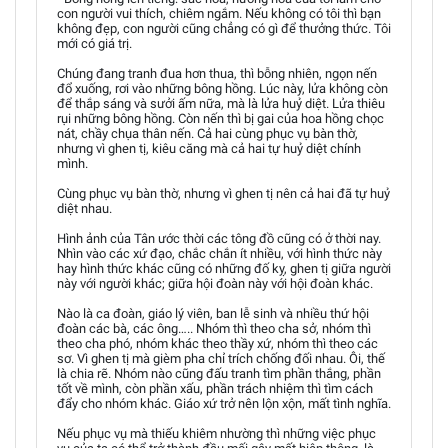
con người vui thích, chiêm ngắm. Nếu không có tôi thì bạn
không đẹp, con người cũng chẳng có gì để thưởng thức. Tôi
mới có giá trị.
Chúng đang tranh đua hơn thua, thì bỗng nhiên, ngọn nến
đổ xuống, rơi vào những bông hồng. Lúc này, lửa không còn
để thắp sáng và sưởi ấm nữa, mà là lửa huỷ diệt. Lửa thiêu
rụi những bông hồng. Còn nến thì bị gai của hoa hồng chọc
nát, chầy chụa thân nến. Cả hai cùng phục vụ bàn thờ,
nhưng vì ghen tị, kiêu căng mà cả hai tự huỷ diệt chính
mình.
Cùng phục vụ bàn thờ, nhưng vì ghen tị nên cả hai đã tự huỷ
diệt nhau.
Hình ảnh của Tân ước thời các tông đồ cũng có ở thời nay.
Nhìn vào các xứ đạo, chắc chắn ít nhiều, với hình thức này
hay hình thức khác cũng có những đố kỵ, ghen tị giữa người
này với người khác; giữa hội đoàn này với hội đoàn khác.
Nào là ca đoàn, giáo lý viên, ban lễ sinh và nhiều thứ hội
đoàn các bà, các ông….. Nhóm thì theo cha sở, nhóm thì
theo cha phó, nhóm khác theo thầy xứ, nhóm thì theo các
sơ. Vì ghen tị mà gièm pha chỉ trích chống đối nhau. Ôi, thế
là chia rẽ. Nhóm nào cũng đấu tranh tìm phần thắng, phần
tốt về mình, còn phần xấu, phần trách nhiệm thì tìm cách
đẩy cho nhóm khác. Giáo xứ trở nên lộn xộn, mất tình nghĩa.
Nếu phục vụ mà thiếu khiêm nhường thì những việc phục