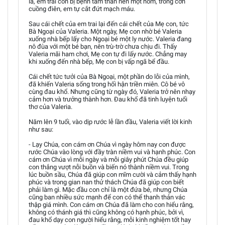
là, em trai con bị bệnh tâm thần nên một hôm, trong cơn
cuồng điên, em tự cắt đứt mạch máu.
Sau cái chết của em trai lại đến cái chết của Mẹ con, tức
Bà Ngoại của Valeria. Một ngày, Mẹ con nhờ bé Valeria
xuống nhà bếp lấy cho Ngoại bé một ly nước. Valeria đang
nô đùa với một bé bạn, nên trù-trờ chưa chịu đi. Thấy
Valeria mãi ham chơi, Mẹ con tự đi lấy nước. Chẳng may
khi xuống đến nhà bếp, Mẹ con bị vấp ngã bể đầu.
Cái chết tức tưởi của Bà Ngoại, một phần do lỗi của mình,
đã khiến Valeria sống trong hối hận triền miên. Cô bé vô
cùng đau khổ. Nhưng cũng từ ngày đó, Valeria trở nên nhạy
cảm hơn và trưởng thành hơn. Đau khổ đã tinh luyện tuổi
thơ của Valeria.
Năm lên 9 tuổi, vào dịp rước lễ lần đầu, Valeria viết lời kinh
như sau:
- Lạy Chúa, con cám ơn Chúa vì ngày hôm nay con được
rước Chúa vào lòng với đầy tràn niềm vui và hạnh phúc. Con
cám ơn Chúa vì mỗi ngày và mỗi giây phút Chúa đều giúp
con thắng vượt nỗi buồn và biến nó thành niềm vui. Trong
lúc buồn sầu, Chúa đã giúp con mĩm cười và cảm thấy hạnh
phúc và trong gian nan thử thách Chúa đã giúp con biết
phải làm gì. Mặc đầu con chỉ là một đứa bé, nhưng Chúa
cũng ban nhiều sức mạnh để con có thể thanh thản vác
thập giá mình. Con cám ơn Chúa đã làm cho con hiểu rằng,
không có thánh giá thì cũng không có hạnh phúc, bởi vì,
đau khổ dạy con người hiểu rằng, mỗi kinh nghiệm tốt hay