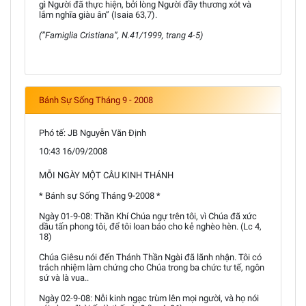
gì Người đã thực hiện, bởi lòng Người đầy thương xót và
lắm nghĩa giàu ân” (Isaia 63,7).
(”Famiglia Cristiana”, N.41/1999, trang 4-5)
Bánh Sự Sống Tháng 9 - 2008
Phó tế: JB Nguyễn Văn Định
10:43 16/09/2008
MỖI NGÀY MỘT CÂU KINH THÁNH
* Bánh sự Sống Tháng 9-2008 *
Ngày 01-9-08: Thần Khí Chúa ngự trên tôi, vì Chúa đã xức
dầu tấn phong tôi, để tôi loan báo cho kẻ nghèo hèn. (Lc 4,
18)
Chúa Giêsu nói đến Thánh Thần Ngài đã lãnh nhận. Tôi có
trách nhiệm làm chứng cho Chúa trong ba chức tư tế, ngôn
sứ và là vua..
Ngày 02-9-08: Nỗi kinh ngạc trùm lên mọi người, và họ nói