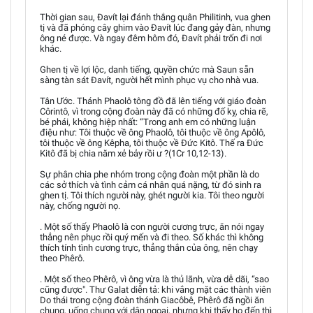
Thời gian sau, Đavít lại đánh thắng quân Philitinh, vua ghen
tị và đã phóng cây ghim vào Đavít lúc đang gảy đàn, nhưng
ông né được. Và ngay đêm hôm đó, Đavít phải trốn đi nơi
khác.
Ghen tị về lợi lộc, danh tiếng, quyền chức mà Saun sẵn
sàng tàn sát Đavít, người hết mình phục vụ cho nhà vua.
Tân Ước. Thánh Phaolô tông đồ đã lên tiếng với giáo đoàn
Côrintô, vì trong cộng đoàn này đã có những đố kỵ, chia rẽ,
bé phái, không hiệp nhất: “Trong anh em có những luận
điệu như: Tôi thuộc về ông Phaolô, tôi thuộc về ông Apôlô,
tôi thuộc về ông Kêpha, tôi thuộc về Đức Kitô. Thế ra Đức
Kitô đã bị chia năm xẻ bảy rồi ư ?(1Cr 10,12-13).
Sự phân chia phe nhóm trong cộng đoàn một phần là do
các sở thích và tình cảm cá nhân quá nặng, từ đó sinh ra
ghen tị. Tôi thích người này, ghét người kia. Tôi theo người
này, chống người nọ.
. Một số thấy Phaolô là con người cương trực, ăn nói ngay
thẳng nên phục rồi quý mến và đi theo. Số khác thì không
thích tính tình cương trực, thẳng thắn của ông, nên chạy
theo Phêrô.
. Một số theo Phêrô, vì ông vừa là thủ lãnh, vừa dễ dãi, “sao
cũng được". Thư Galat diễn tả: khi vắng mặt các thành viên
Do thái trong cộng đoàn thánh Giacôbê, Phêrô đã ngồi ăn
chung, uống chung với dân ngoại, nhưng khi thấy họ đến thì