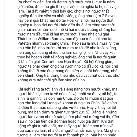
Ra chợ tìm việc làm và đợi tới giờ mười một1 - tức là năm
giờ chiều, đến sáu giờ thì nghỉ việc - có nghĩa là họ cần việc
làm. Tại đất Paléttin thời bấy giờ, chợ là nơi người thất
nghiệp đến tìm việc và nhận việc, giống như tiệm 7-Eleven
hay tiệm giải khát nào đó tại Hoa kỳ là nơi mà người thất
nghiệp tụ họp đợi người khác đến thuê làm công vào thời
gian hai mươi năm cuối thế kỉ hai mươi và cũng chừng hai
mươi năm đầu thế kỉ hai mươi mốt. Theo nhà chú giải
Thánh kinh William Barclay, cao độ của mùa hái nho tại
Patéttin nhằm vào tháng Chín. Theo sau là mùa mưa. Vì thế
chủ cần hái nho trước khi mùa mưa tới để nho khỏi bị ủng,
nên ông cần càng nhiều thợ làm càng lợi ích. Như vậy xét
theo kế hoạch kinh tế nông nghiệp, ông chủ là người quản
lý tài sản giỏi. Còn xét theo Học thuyết Xã hội Công giáo,
người ta phải khen ông chủ vườn nho có đầu óc xã hội, chứ
không thể tố cáo ông mang óc thiên vị: nhất bên trọng, nhất
bên khinh. Ông trả lương theo nhu cầu vật chất của thợ, chứ
không dựa trên thời giờ làm việc của họ.
Khi nghĩ rằng ta tốt lành và siêng năng hơn người khác, mà
người khác lại hơn ta về của cải vật chất và địa vị xã hội, ta
sinh ra ganh tị, và còn hận Chúa. Do đó ta muốn đặt giới
hạn cho lòng đại lượng và khoan dung của Chúa. Ðó chính
là điều thắc mắc của ông chủ vườn nho: Hay vì thấy tôi tốt
bụng, mà bạn đâm ra ghen tức?(Mt 20:15). Ðáng lẽ những
người làm vườn nho từ sáng sớm phải vui mừng với thợ đến
sau vì họ cần tiền để độ thân hoặc nuôi gia đình. Khi đặt
nặng về giá trị vật chất, mà thấy người khác hơn mình về
của cải, việc làm, nhà ở thì người ta nổi máu ghen. Mà ghen
tương lại làm cho người ta mất hạnh phúc. Mất hạnh phúc