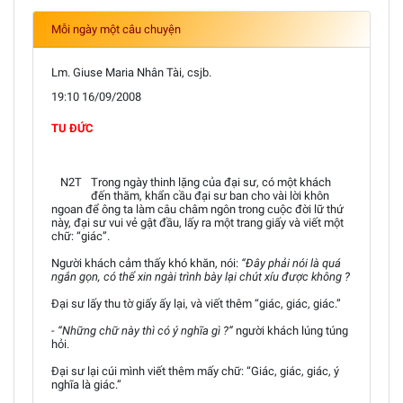
Mỗi ngày một câu chuyện
Lm. Giuse Maria Nhân Tài, csjb.
19:10 16/09/2008
TU ĐỨC
N2T
Trong ngày thinh lặng của đại sư, có một khách
đến thăm, khẩn cầu đại sư ban cho vài lời khôn
ngoan để ông ta làm câu châm ngôn trong cuộc đời lữ thứ
này, đại sư vui vẻ gật đầu, lấy ra một trang giấy và viết một
chữ: “giác”.
Người khách cảm thấy khó khăn, nói:
“Đây phải nói là quá
ngắn gọn, có thể xin ngài trình bày lại chút xíu được không ?
Đại sư lấy thu tờ giấy ấy lại, và viết thêm “giác, giác, giác.”
- “Những chữ này thì có ý nghĩa gì ?”
người khách lúng túng
hỏi.
Đại sư lại cúi mình viết thêm mấy chữ: “Giác, giác, giác, ý
nghĩa là giác.”