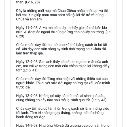
than. (Lc 6, 25)
Đây là những mối hoạ mà Chúa Giêsu nhắc nhở bạn và tôi
hối cải. Xin giúp mau mau sám hối tội lỗi để trở về cùng
Chúa và anh em.
Ngày 11-9-08: Ai vả má bên này, thì hãy giơ cả má bên kia
nữa. Ai đoạt áo ngoài thì cũng đừng cản nó lấy ao trong. (Lc
6 29)
Chúa muốn dạy tôi tha thứ cho kẻ thù bằng cách từ bỏ tất
cả. Xin dạy con sẵn sàng hy sinh tính mạng như Chúa đã
làm trên thập giá.
Ngày 12-9-08: Sao anh thấy cái rác trong con mắt của anh
em, mà cái xà trong con mắt của chính mình lại không để ý
tới? (Lc 6, 41)
Chúa muốn dạy tôi đừng nhỏ nhặt với những thiếu sót của
người khác. Tôi quyết sửa đổi ngay những tật xấu của mình
trước đã.
Ngày 13-9-08: Không có cây nào tốt mà lại sinh quả sâu,
cũng chẳng có cây nào sâu mà lại sinh quả tốt. (Lc 6, 43)
Chúa dạy tôi nếu có tâm hồn trong sạch sẽ làm những việc
tốt lành. Tâm trí không ngay thẳng, không thể có những
hành động tốt đẹp.
Ngày 14-9-08: Như ông Mô-sê đã giương cao con rắn trong