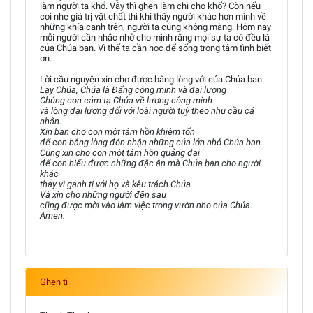
làm người ta khổ. Vậy thì ghen làm chi cho khổ? Còn nếu
coi nhẹ giá trị vật chất thì khi thấy người khác hơn mình về
những khía cạnh trên, người ta cũng không màng. Hôm nay
mỗi người cần nhắc nhở cho mình rằng mọi sự ta có đều là
của Chúa ban. Vì thế ta cần học để sống trong tâm tình biết
ơn.
Lời cầu nguyện xin cho được bằng lòng với của Chúa ban:
Lạy Chúa, Chúa là Ðấng công minh và đại lượng
Chúng con cảm tạ Chúa về lượng công minh
và lòng đại lượng đối với loài người tuỳ theo nhu cầu cá
nhân.
Xin ban cho con một tâm hồn khiêm tốn
để con bằng lòng đón nhận những của lớn nhỏ Chúa ban.
Cũng xin cho con một tâm hồn quảng đại
để con hiểu được những đặc ân mà Chúa ban cho người
khác
thay vì ganh tị với họ và kêu trách Chúa.
Và xin cho những người đến sau
cũng được mời vào làm việc trong vườn nho của Chúa.
Amen.
Ghen tị