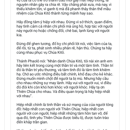
vụ của ta có thể trở thành đầu mối gây mất hiệp thông, là
nguyên nhân gây ra chia rẽ. Vậy chẳng phải xưa, mà nay, vì
thiếu khiêm tốn, vì ganh tị mà đã phanh thây thân thể mầu
nhiệm của Chúa Kitô thành từng mảnh hay sao.
Hãy đồng tâm ý hiệp với nhau. Đừng vì sở thích, quan điểm,
hay tình cảm cá nhân chi phối mà ủng hộ, hợp tác với người
này người nọ hoặc chống đối, chê bai, lạnh lùng với người
kia.
Đừng để ghen tương, đố kỵ chi phối lời nói, việc làm của ta,
để rồi, từ ta, phát sinh nhiều phân rẽ, hận thù. Chúng ta hãy
cùng nhau phục vụ Chúa Kitô.
Thánh Phaolô nói: "Nhân danh Chúa Kitô, tôi nài xin anh em
hãy liên kết trong cùng một thần trí và một tâm tình. Thần trí
đó là thần trí yêu thương, và tâm tình đó là tâm tình khiêm
hạ. Chớ ao ước những điều bất chính, khổ đau cho kẻ khác.
Đừng muốn mình chột để người ta bị mù. Nhưng hãy cầu
cho nhau những sự may lành. Hãy vui với người vui, vì điều
đó đôi khi còn khó hơn khóc với người khóc. Hãy tạ ơn
Thiên Chúa cho nhau. Và điều quan trọng là hãy hiệp nhất
với nhau”.
Hiệp nhất chính là tinh thần và sứ mạng của của người tông
đồ: hiệp nhất con người với Thiên Chúa; hiệp nhất con
người với con người; hiệp nhất những tâm hồn tan vỡ, để
qua đó, tình yêu Thiên Chúa được biểu lộ, được tuôn trào
đến khắp trần gian.