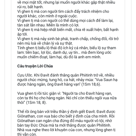
về mọi mặt tốt, nhưng lại muốn người khác gặp thật nhiều
rủi ro, bất hạnh.
Vì ghen tị mà con người tìm cách đẩy trách nhiệm cho
người khác, còn mình ở ngoài cuộc.
Vì ghen tị mà con người có thể dùng mọi cách để làm lại,
tàn sát lẫn nhau. Miễn là mình có lợi.
Vì ghen tị mà hiệp nhất biến mất, chia rẽ xuất hiện, bất hạnh
ập tới.
Vì ghen tị mà nảy sinh bè phái, tranh chấp, chống đối, rồi trở
nên mù loà về chân lý và sự thật.
Tính ghen tị biểu lộ thái độ ích kỷ cá nhân, biểu lộ sự tham
lam: tiền bạc, lợi lộc, danh dự, uy tín… mà đem lòng ước
muốn chiếm đoạt, làm hại, dù đó là anh em mình.
Câu truyện Lời Chúa
Cựu Ước. Khi Đavít đánh thắng quân Phiitinh trở về, nhiều
người chúc mừng, tung hô, ca hát, nhảy múa: "Vua Saun hạ
được hàng ngàn, ông Đavít hàng vạn" (1Sm 18,6).
Vua ghen tị rồi tức giận vì: "Người ta cho Đavít hàng vạn,
còn ta thì họ cho hàng ngàn. Nó chỉ còn thiếu ngôi vua nữa
thôi” (1Sm 18, 8).
Thế rồi ông bàn với triều thần ý định giết Đavít. Đavít được
Giônathan, con vua báo cho biết ý định của cha mình. Rồi
Giônathan can ngăn cha đừng đổ máu người vô tội, nhờ
bàn tay Đức Chúa mà ta mới thắng được quân Philitinh.
Nhà vua nghe theo lời khuyên của con, nhưng lòng ghen tị
thì vẫn còn.