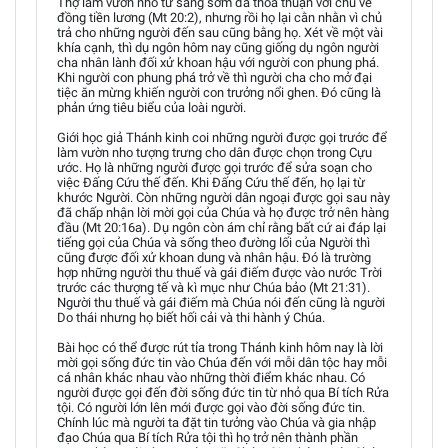
Thợ làm vườn nho từ sáng sớm đã thỏa thuận với chủ về
đồng tiền lương (Mt 20:2), nhưng rồi họ lại cằn nhằn vì chủ
trả cho những người đến sau cũng bằng họ. Xét về một vài
khía cạnh, thì dụ ngôn hôm nay cũng giống dụ ngôn người
cha nhân lành đối xử khoan hậu với người con phung phá.
Khi người con phung phá trở về thì người cha cho mở đại
tiệc ăn mừng khiến người con trưởng nổi ghen. Ðó cũng là
phản ứng tiêu biểu của loài người.
Giới học giả Thánh kinh coi những người được gọi trước để
làm vườn nho tượng trưng cho dân được chọn trong Cựu
ước. Họ là những người được gọi trước để sửa soạn cho
việc Ðấng Cứu thế đến. Khi Ðấng Cứu thế đến, họ lại từ
khước Người. Còn những người dân ngoại được gọi sau này
đã chấp nhận lời mời gọi của Chúa và họ được trở nên hàng
đầu (Mt 20:16a). Dụ ngôn còn ám chỉ rằng bất cứ ai đáp lại
tiếng gọi của Chúa và sống theo đường lối của Người thì
cũng được đối xử khoan dung và nhân hậu. Ðó là trường
hợp những người thu thuế và gái điếm được vào nước Trời
trước các thượng tế và kì mục như Chúa bảo (Mt 21:31).
Người thu thuế và gái điếm mà Chúa nói đến cũng là người
Do thái nhưng họ biết hối cải và thi hành ý Chúa.
Bài học có thể được rút tỉa trong Thánh kinh hôm nay là lời
mời gọi sống đức tin vào Chúa đến với mỗi dân tộc hay mỗi
cá nhân khác nhau vào những thời điểm khác nhau. Có
người được gọi đến đời sống đức tin từ nhỏ qua Bí tích Rửa
tội. Có người lớn lên mới được gọi vào đời sống đức tin.
Chính lúc mà người ta đặt tin tưởng vào Chúa và gia nhập
đạo Chúa qua Bí tích Rửa tội thì họ trở nên thành phần