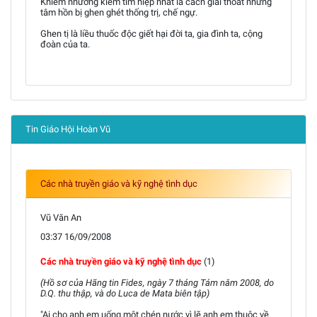
Khiêm nhường kiếm tìm hiệp nhất là cách giải thoát những
tâm hồn bị ghen ghét thống trị, chế ngự.
Ghen tị là liều thuốc độc giết hại đời ta, gia đình ta, cộng
đoàn của ta.
Tin Giáo Hội Hoàn Vũ
Các nhà truyền giáo và kỹ nghệ tình dục
Vũ Văn An
03:37 16/09/2008
Các nhà truyền giáo và kỹ nghệ tình dục
(1)
(Hồ sơ của Hãng tin Fides, ngày 7 tháng Tám năm 2008, do
D.Q. thu thập, và do Luca de Mata biên tập)
"Ai cho anh em uống một chén nước vì lẽ anh em thuộc về