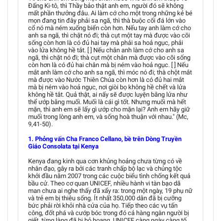
Đấng Ki-tô, thì Thầy bảo thật anh em, người đó sẽ không
mất phần thưởng đâu. Ai làm cớ cho một trong những kẻ bé
mọn đang tin đây phải sa ngã, thì thà buộc cối đá lớn vào
cổ nó mà ném xuống biển còn hơn. Nếu tay anh làm cớ cho
anh sa ngã, thì chặt nó đi; thà cụt một tay mà được vào cõi
sống còn hơn là có đủ hai tay mà phải sa hoả ngục, phải
vào lửa không hề tắt. [ ] Nếu chân anh làm cớ cho anh sa
ngã, thì chặt nó đi; thà cụt một chân mà được vào cõi sống
còn hơn là có đủ hai chân mà bị ném vào hoả ngục. [ ] Nếu
mắt anh làm cớ cho anh sa ngã, thì móc nó đi; thà chột mắt
mà được vào Nước Thiên Chúa còn hơn là có đủ hai mắt
mà bị ném vào hoả ngục, nơi giòi bọ không hề chết và lửa
không hề tắt. Quả thật, ai nấy sẽ được luyện bằng lửa như
thể ướp bằng muối. Muối là cái gì tốt. Nhưng muối mà hết
mặn, thì anh em sẽ lấy gì ướp cho mặn lại? Anh em hãy giữ
muối trong lòng anh em, và sống hoà thuận với nhau." (Mc,
9,41-50).
1. Phỏng vấn Cha Franco Cellano, bề trên Dòng Truyền
Giáo Consolata tại Kenya
Kenya đang kinh qua cơn khủng hoảng chưa từng có về
nhân đạo, gây ra bởi các tranh chấp bộ lạc và chủng tộc
khởi đầu năm 2007 trong các cuộc biểu tình chống kết quả
bầu cử. Theo cơ quan UNICEF, nhiều hành vi tàn bạo dã
man chưa ai nghe thấy đã xẩy ra: trong một ngày, 19 phụ nữ
và trẻ em bị thiêu sống. Ít nhất 350,000 dân đã bị cưỡng
bức phải rời khỏi nhà cửa của họ. Tiếp theo các vụ tấn
công, đốt phá và cướp bóc trong đó cả hàng ngàn người bị
giết, từng làng đã bị bỏ hoang. UNICEF càng ngày càng tố