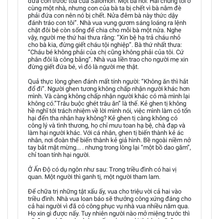
đứa con trước tòa của Salômôn. Một bà nói: Hai chúng tôi ở
cùng một nhà, nhưng con của bà ta bị chết vì bà nằm đè
phải đứa con nên nó bị chết. Nửa đêm bà này thức dậy
đánh tráo con tôi”. Nhà vua vung gươm sáng loáng ra lệnh
chặt đôi bé còn sống để chia cho mỗi bà một nửa. Nghe
vậy, người mẹ thứ hai thưa rằng: “Xin bệ hạ trả cháu nhỏ
cho bà kia, đừng giết cháu tội nghiệp”. Bà thứ nhất thưa:
“Cháu bé không phải của chị cũng không phải của tôi. Cứ
phân đôi là công bằng”. Nhà vua liền trao cho người mẹ xin
đừng giết đứa bé, vì đó là người mẹ thật.
Quả thực lòng ghen đánh mất tính người: “Không ăn thì hắt
đổ đi”. Người ghen tương không chấp nhận người khác hơn
mình. Và càng không chấp nhận người khác có mà mình lại
không có.”Trâu buộc ghét trâu ăn” là thế. Kẻ ghen tị không
hề nghĩ tới trách nhiệm về lời mình nói, việc mình làm có tổn
hại đến tha nhân hay không? Kẻ ghen tị càng không có
công lý và tình thương, họ chỉ mưu toan hạ bệ, chà đạp và
làm hại người khác. Với cá nhân, ghen tị biến thành kẻ ác
nhân, nơi đoàn thể biến thành kẻ giả hình. Bề ngoài niềm nở
tay bắt mặt mừng... . nhưng trong lòng lại “một bồ dao găm”,
chỉ toan tính hại người.
Ở Ấn Độ có dụ ngôn như sau: Trong triều đình có hai vị
quan. Một người thì ganh tị, một người tham lam.
Để chữa trị những tật xấu ấy, vua cho triệu vời cả hai vào
triều đình. Nhà vua loan báo sẽ thưởng công xứng đáng cho
cả hai người vì đã có công phục vụ nhà vua nhiều năm qua.
Họ xin gì được nấy. Tuy nhiên người nào mở miệng trước thì