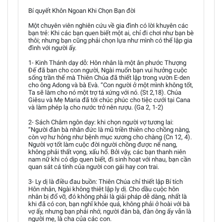
Bí quyết Khôn Ngoan Khi Chọn Bạn đời
Một chuyên viên nghiên cứu về gia đình có lời khuyên các
bạn trẻ: Khi các bạn quen biết một ai, chỉ đi chơi như bạn bè
thôi; nhưng bạn cũng phải chọn lựa như mình có thể lập gia
đình với người ấy.
1- Kinh Thánh dạy dỗ: Hôn nhân là một ân phước Thượng
Đế đã ban cho con người, Ngài muốn bạn vui hưởng cuộc
sống trần thế mà Thiên Chúa đã thiết lập trong vườn E-den
cho ông Adong và bà Evà. “Con người ở một mình không tốt,
Ta sẽ làm cho nó một trợ tá xứng với nó. (St 2,18). Chúa
Giêsu và Mẹ Maria đã tới chúc phúc cho tiệc cưới tại Cana
và làm phép lạ cho nước trở nên rượu. (Ga 2, 1-2)
2- Sách Châm ngôn dạy: khi chọn người vợ tương lai:
“Người đàn bà nhân đức là mũ triền thiên cho chồng nàng,
còn vợ hư hỏng như bệnh mục xương cho chàng (Cn 12, 4).
Người vợ tốt làm cuộc đời người chồng được nể nang,
không phải thất vọng, xấu hổ. Bởi vậy, các bạn thanh niên
nam nữ khi có dịp quen biết, đi sinh hoạt với nhau, bạn cần
quan sát cá tính của người con gái hay con trai.
3- Ly dị là điều đau buồn: Thiên Chúa chỉ thiết lập Bí tích
Hôn nhân, Ngài không thiêt lập ly dị. Cho dầu cuộc hôn
nhân bị đổ vỡ, đó không phải là giải pháp dễ dàng, nhất là
khi đã có con, bạn nghĩ khỏe quá, không phải ở hoài với bà
vợ ấy, nhưng bạn phải nhớ, người đàn bà, đàn ông ấy vẫn là
người mẹ, là cha của các con.