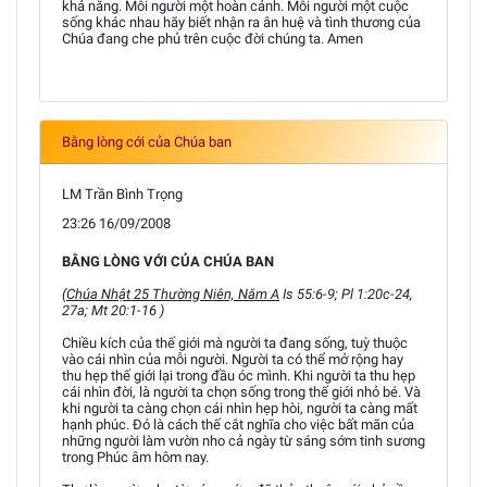
khả năng. Mỗi người một hoàn cảnh. Mỗi người một cuộc
sống khác nhau hãy biết nhận ra ân huệ và tình thương của
Chúa đang che phủ trên cuộc đời chúng ta. Amen
Bằng lòng cới của Chúa ban
LM Trần Bình Trọng
23:26 16/09/2008
BẰNG LÒNG VỚI CỦA CHÚA BAN
(Chúa Nhật 25 Thường Niên, Năm A
Is 55:6-9; Pl 1:20c-24,
27a; Mt 20:1-16 )
Chiều kích của thế giới mà người ta đang sống, tuỳ thuộc
vào cái nhìn của mỗi người. Người ta có thể mở rộng hay
thu hẹp thế giới lại trong đầu óc mình. Khi người ta thu hẹp
cái nhìn đời, là người ta chọn sống trong thế giới nhỏ bé. Và
khi người ta càng chọn cái nhìn hẹp hòi, người ta càng mất
hạnh phúc. Ðó là cách thế cắt nghĩa cho việc bất mãn của
những người làm vườn nho cả ngày từ sáng sớm tinh sương
trong Phúc âm hôm nay.