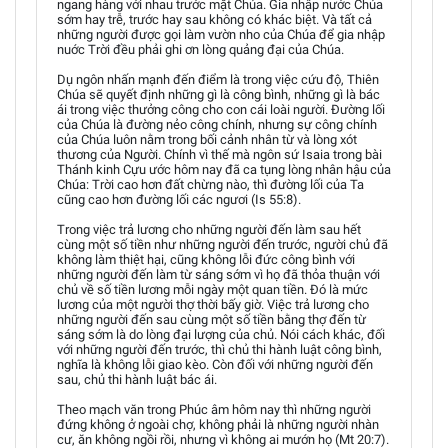
ngang hàng với nhau trước mặt Chúa. Gia nhập nước Chúa
sớm hay trễ, trước hay sau không có khác biệt. Và tất cả
những người được gọi làm vườn nho của Chúa để gia nhập
nuớc Trời đều phải ghi ơn lòng quảng đại của Chúa.
Dụ ngôn nhấn mạnh đến điểm là trong việc cứu độ, Thiên
Chúa sẽ quyết định những gì là công bình, những gì là bác
ái trong việc thưởng công cho con cái loài người. Ðường lối
của Chúa là đường nẻo công chính, nhưng sự công chính
của Chúa luôn nằm trong bối cảnh nhân từ và lòng xót
thương của Người. Chính vì thế mà ngôn sứ Isaia trong bài
Thánh kinh Cựu ước hôm nay đã ca tụng lòng nhân hậu của
Chúa: Trời cao hơn đất chừng nào, thì đường lối của Ta
cũng cao hơn đường lối các ngươi (Is 55:8).
Trong việc trả lương cho những người đến làm sau hết
cùng một số tiền như những người đến trước, người chủ đã
không làm thiệt hại, cũng không lỗi đức công bình với
những người đến làm từ sáng sớm vì họ đã thỏa thuận với
chủ về số tiền lương mỗi ngày một quan tiền. Ðó là mức
lương của một người thợ thời bấy giờ. Việc trả lương cho
những người đến sau cùng một số tiền bằng thợ đến từ
sáng sớm là do lòng đại lượng của chủ. Nói cách khác, đối
với những người đến trước, thì chủ thi hành luật công bình,
nghĩa là không lỗi giao kèo. Còn đối với những người đến
sau, chủ thi hành luật bác ái.
Theo mạch văn trong Phúc âm hôm nay thì những người
đứng không ở ngoài chợ, không phải là những người nhàn
cư, ăn không ngồi rồi, nhưng vì không ai mướn họ (Mt 20:7).