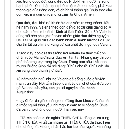
xấu trong cuộc đời, cũng đều có lý do khiến người ta sống
hạnh phúc. Con thật hạnh phúc mặc dầu con cũng phải vác
thánh giá của riêng con, và chính vì thánh giá Chúa trao cho
con vác mà con xin dâng lời cảm tạ Chúa. Amen.
Quả thật, đau khổ đã khiến Valeria sớm trưởng thành. Đầu
hè năm 1999, Valeria theo con đến giáo xứ giúp dạy giáo lý
cho các trẻ em chuẩn bị lãnh bí tích Thêm Sức. Rồi Valeria
cùng với hôn phu ghi tên vào nhóm giáo dân thiện nguyện
UNITALSI: giúp đưa các bệnh nhân đi hành hương Lộ Đức. .
Giờ thì tất cả chỉ là dĩ vãng với cái chết đột ngột của Valeria.
Trước đây, con đặt tin tưởng nơi Valeria sẽ thay thế con
chăm sóc Maria Chiara, đứa em tàn tật. Nhưng nay thì con
phó thác mọi sự trong tay Chúa. Trong cơn sầu khổ, con
mượn lời ông Gióp để nói rằng: ”Chúa cho rồi Chúa cất lấy,
xin vâng theo thánh ý Chúa”.
18 năm ngắn ngủi nhưng Valeria đã sống cuộc đời viên
mãn tràn đầy. Nơi tấm thiệp loan báo cái chết của đứa con
gái Valeria dấu yêu, con ghi lời nguyện của thánh
Augustino:
- Lạy Chúa xin giúp chúng con đừng than khóc vì Chúa cất
đi một người thân yêu, nhưng xin cảm tạ vì hồng ân Chúa
đã ban cho chúng con người thân yêu này.
... ”Tôi xin nhắc lại ân nghĩa THIÊN CHÚA, dâng lời ca tụng
THIÊN CHÚA, vì tất cả những gì THIÊN CHÚA đã thực hiện
cho chúng tôi, vì lòng nhân hậu lớn lao của Người, vì những