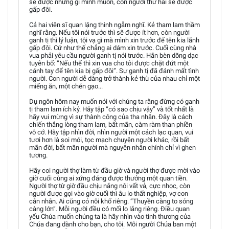
sẽ được những gì mình muốn, còn người thứ hai sẽ được
gấp đôi.
Cả hai viên sĩ quan lặng thinh ngẫm nghĩ. Kẻ tham lam thầm
nghĩ rằng. Nếu tôi nói trước thì sẽ được ít hơn, còn người
ganh tị thì lý luận, tội vạ gì mà mình xin trước để tên kia lãnh
gấp đôi. Cứ như thế chẳng ai dám xin trước. Cuối cùng nhà
vua phải yêu cầu người ganh tị nói trước. Hắn bèn dõng dạc
tuyên bố: “Nếu thế thì xin vua cho tôi được chặt đứt một
cánh tay để tên kia bị gấp đôi”. Sự ganh tị đã đánh mất tình
người. Con người dễ dàng trở thành kẻ thù của nhau chỉ một
miếng ăn, một chén gạo...
Dụ ngôn hôm nay muốn nói với chúng ta rằng đừng có ganh
tị tham lam ích kỷ. Hãy tập “có sao chịu vậy” và tốt nhất là
hãy vui mừng vì sự thành công của tha nhân. Đây là cách
chiến thắng lòng tham lam, bất mãn, càm ràm than phiền
vô cớ. Hãy tập nhìn đời, nhìn người một cách lạc quan, vui
tươi hơn là soi mói, tọc mạch chuyện người khác, rồi bất
mãn đời, bất mãn người mà nguyên nhân chính chỉ vì ghen
tương.
Hãy coi người thợ làm từ đầu giờ và người thợ được mời vào
giờ cuối cùng ai xứng đáng được thưởng một quan tiền.
Người thợ từ giờ đầu chịu nắng nôi vất vả, cực nhọc, còn
người được gọi vào giờ cuối thì âu lo thất nghiệp, vợ con
cằn nhằn. Ai cũng có nỗi khổ riêng. “Thuyền càng to sóng
càng lớn”. Mỗi người đều có mối lo lắng riêng. Điều quan
yếu Chúa muốn chúng ta là hãy nhìn vào tình thương của
Chúa đang dành cho bạn, cho tôi. Mỗi người Chúa ban một