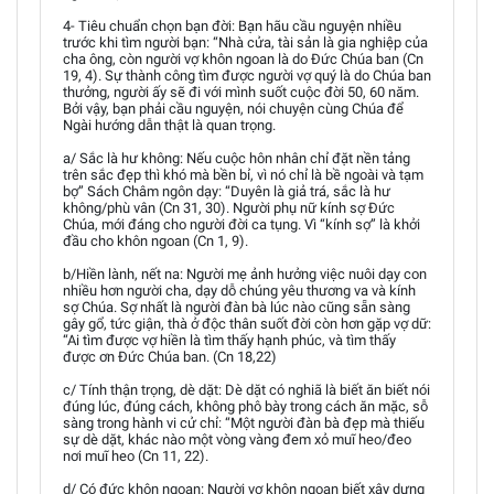
4- Tiêu chuẩn chọn bạn đời: Bạn hãu cầu nguyện nhiều
trước khi tìm người bạn: “Nhà cửa, tài sản là gia nghiệp của
cha ông, còn người vợ khôn ngoan là do Đức Chúa ban (Cn
19, 4). Sự thành công tìm được người vợ quý là do Chúa ban
thưởng, người ấy sẽ đi với mình suốt cuộc đời 50, 60 năm.
Bởi vậy, bạn phải cầu nguyện, nói chuyện cùng Chúa để
Ngài hướng dẫn thật là quan trọng.
a/ Sắc là hư không: Nếu cuộc hôn nhân chỉ đặt nền tảng
trên sắc đẹp thì khó mà bền bỉ, vì nó chỉ là bề ngoài và tạm
bợ” Sách Châm ngôn dạy: “Duyên là giả trá, sắc là hư
không/phù vân (Cn 31, 30). Người phụ nữ kính sợ Đức
Chúa, mới đáng cho người đời ca tụng. Vì “kính sợ” là khởi
đầu cho khôn ngoan (Cn 1, 9).
b/Hiền lành, nết na: Người mẹ ảnh hưởng việc nuôi dạy con
nhiều hơn người cha, dạy dỗ chúng yêu thương va và kính
sợ Chúa. Sợ nhất là người đàn bà lúc nào cũng sẵn sàng
gây gổ, tức giận, thà ở độc thân suốt đời còn hơn gặp vợ dữ:
“Ai tìm được vợ hiền là tìm thấy hạnh phúc, và tìm thấy
được ơn Đức Chúa ban. (Cn 18,22)
c/ Tính thận trọng, dè dặt: Dè dặt có nghiã là biết ăn biết nói
đúng lúc, đúng cách, không phô bày trong cách ăn mặc, sỗ
sàng trong hành vi cử chỉ: “Một người đàn bà đẹp mà thiếu
sự dè dặt, khác nào một vòng vàng đem xỏ muĩ heo/đeo
nơi muĩ heo (Cn 11, 22).
d/ Có đức khôn ngoan: Người vợ khôn ngoan biết xây dựng