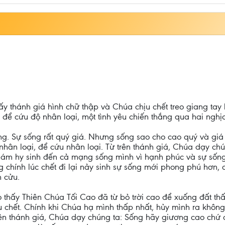
ấy thánh giá hình chữ thập và Chúa chịu chết treo giang tay
 để cứu độ nhân loại, một tình yêu chiến thắng qua hai nghịch
ng. Sự sống rất quý giá. Nhưng sống sao cho cao quý và giá t
 nhân loại, để cứu nhân loại. Từ trên thánh giá, Chúa dạy ch
y dám hy sinh đến cả mạng sống mình vì hạnh phúc và sự sống
 chính lúc chết đi lại nảy sinh sự sống mới phong phú hơn, ch
 cửu.
o thấy Thiên Chúa Tối Cao đã từ bỏ trời cao để xuống đất th
u chết. Chính khi Chúa hạ mình thấp nhất, hủy mình ra không
rên thánh giá, Chúa dạy chúng ta: Sống hãy giương cao chứ