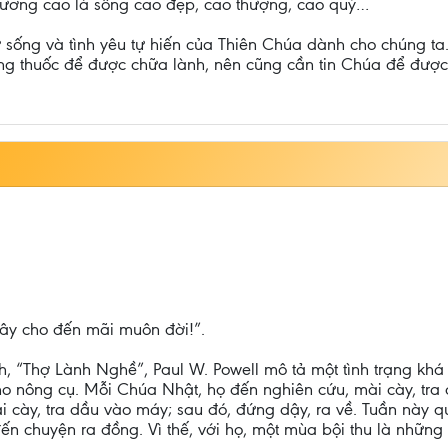
iương cao là sống cao đẹp, cao thượng, cao quý…
sự sống và tình yêu tự hiến của Thiên Chúa dành cho chúng ta
ng thuốc để được chữa lành, nên cũng cần tin Chúa để đượ
ây cho đến mãi muôn đời!”.
h, “Thợ Lành Nghề”, Paul W. Powell mô tả một tình trạng khá
o nông cụ. Mỗi Chúa Nhật, họ đến nghiên cứu, mài cày, tra 
i cày, tra dầu vào máy; sau đó, đứng dậy, ra về. Tuần này
n chuyện ra đồng. Vì thế, với họ, một mùa bội thu là những 