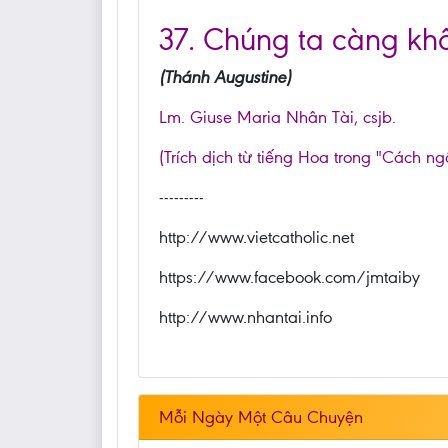
37. Chúng ta càng khô
(Thánh Augustine)
Lm. Giuse Maria Nhân Tài, csjb.
(Trích dịch từ tiếng Hoa trong "Cách ng
---------
http://www.vietcatholic.net
https://www.facebook.com/jmtaiby
http://www.nhantai.info
Mỗi Ngày Một Câu Chuyện