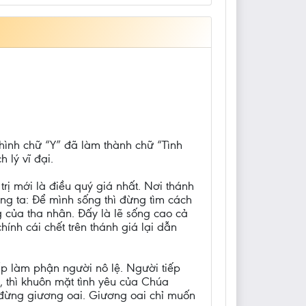
 hình chữ “Y” đã làm thành chữ “Tình
 lý vĩ đại.
rị mới là điều quý giá nhất. Nơi thánh
úng ta: Để mình sống thì đừng tìm cách
 của tha nhân. Đấy là lẽ sống cao cả
ính cái chết trên thánh giá lại dẫn
ấp làm phận người nô lệ. Người tiếp
, thì khuôn mặt tình yêu của Chúa
 đừng giương oai. Giương oai chỉ muốn