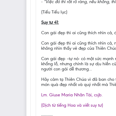
- “Việc đó thì rất rõ ràng, nếu không, t
(Tiếu Tiếu lục)
Suy tư 41:
Con gái đẹp thì ai cũng thích nhìn cả,
Con gái đẹp thì ai cũng thích nhìn cả, 
không nhìn thấy vẻ đẹp của Thiên Chú
Con gái đẹp –tự nó- có một sức mạnh 
khổng lồ, nhưng chính là sự dịu hiền 
người con gái dễ thương...
Hãy cảm tạ Thiên Chúa vì đã ban cho th
món quà đẹp nhất và quý nhất mà Thi
Lm. Giuse Maria Nhân Tài, csjb.
(Dịch từ tiếng Hoa và viết suy tư)
---------