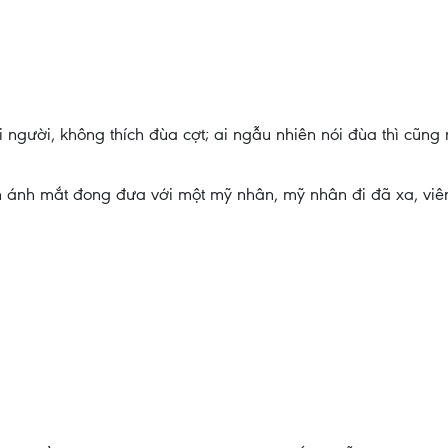
i người, không thích đùa cợt; ai ngẫu nhiên nói đùa thì cũn
ần ánh mắt đong đưa với một mỹ nhân, mỹ nhân đi đã xa, viê