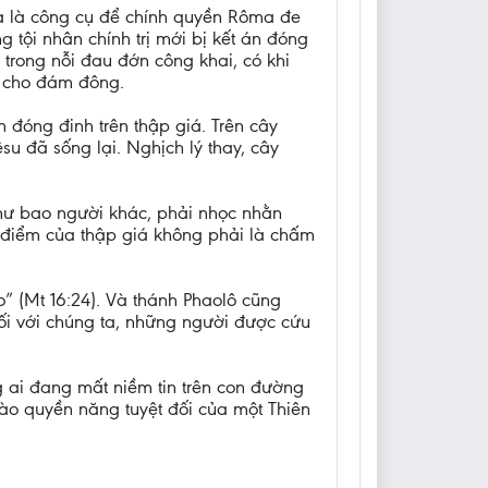
ra là công cụ để chính quyền Rôma đe
g tội nhân chính trị mới bị kết án đóng
g trong nỗi đau đớn công khai, có khi
e cho đám đông.
đóng đinh trên thập giá. Trên cây
u đã sống lại. Nghịch lý thay, cây
như bao người khác, phải nhọc nhằn
ch điểm của thập giá không phải là chấm
” (Mt 16:24). Và thánh Phaolô cũng
đối với chúng ta, những người được cứu
g ai đang mất niềm tin trên con đường
ào quyền năng tuyệt đối của một Thiên