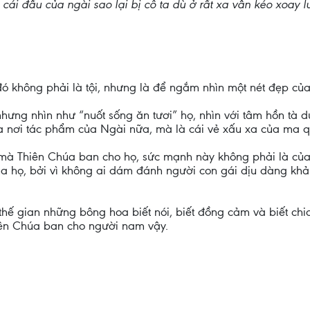
hì cái đầu của ngài sao lại bị cô ta dù ở rất xa vẫn kéo xoay 
 đó không phải là tội, nhưng là để ngắm nhìn một nét đẹp của
nhưng nhìn như “nuốt sống ăn tươi” họ, nhìn với tâm hồn tà dụ
a nơi tác phẩm của Ngài nữa, mà là cái vẻ xấu xa của ma q
mà Thiên Chúa ban cho họ, sức mạnh này không phải là của 
của họ, bởi vì không ai dám đánh người con gái dịu dàng khả
ế gian những bông hoa biết nói, biết đồng cảm và biết chia s
ên Chúa ban cho người nam vậy.