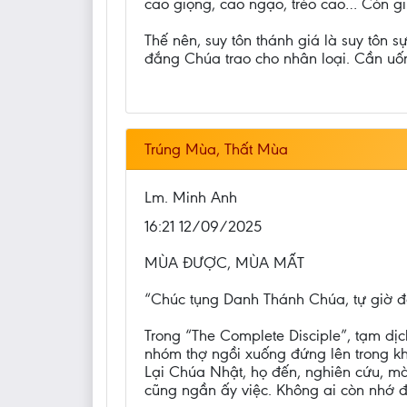
cao giọng, cao ngạo, trèo cao… Còn g
Thế nên, suy tôn thánh giá là suy tôn 
đắng Chúa trao cho nhân loại. Cần uố
Trúng Mùa, Thất Mùa
Lm. Minh Anh
16:21 12/09/2025
MÙA ĐƯỢC, MÙA MẤT
“Chúc tụng Danh Thánh Chúa, tự giờ đ
Trong “The Complete Disciple”, tạm dịc
nhóm thợ ngồi xuống đứng lên trong kh
Lại Chúa Nhật, họ đến, nghiên cứu, mà
cũng ngần ấy việc. Không ai còn nhớ đế