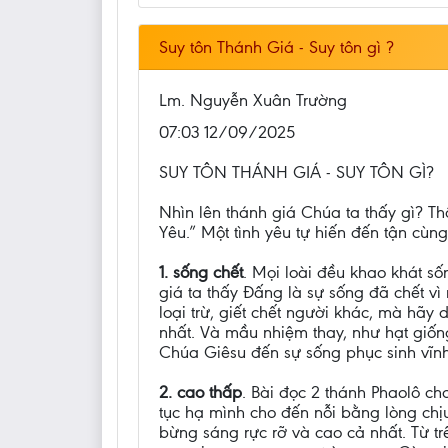
Suy tôn Thánh Giá - Suy tôn gì ?
Lm. Nguyễn Xuân Trường
07:03 12/09/2025
SUY TÔN THÁNH GIÁ - SUY TÔN GÌ?
Nhìn lên thánh giá Chúa ta thấy gì? Th
Yêu.” Một tình yêu tự hiến đến tận cùng
1. sống chết
. Mọi loài đều khao khát số
giá ta thấy Đấng là sự sống đã chết vì
loại trừ, giết chết người khác, mà hã
nhất. Và mầu nhiệm thay, như hạt giống
Chúa Giêsu đến sự sống phục sinh vĩnh
2. cao thấp
. Bài đọc 2 thánh Phaolô ch
tục hạ mình cho đến nỗi bằng lòng chị
bừng sáng rực rỡ và cao cả nhất. Từ t