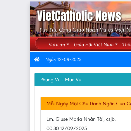
VietCatholic News
Tin Tức Công Giáo Hoàn Vũ và Việt 
Vatican
Giáo Hội Việt Nam
Thô
Ngày 12-09-2025
Phụng Vụ - Mục Vụ
Mỗi Ngày Một Câu Danh Ngôn Của C
Lm. Giuse Maria Nhân Tài, csjb.
00:30 12/09/2025