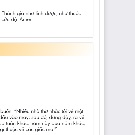
. Thánh giá như linh dược, như thuốc
c cứu độ. Amen.
 buồn: “Nhiều nhà thờ nhắc tôi về một
dầu vào máy; sau đó, đứng dậy, ra về.
 qua tuần khác, năm này qua năm khác,
gì thuộc về các giấc mơ!”.