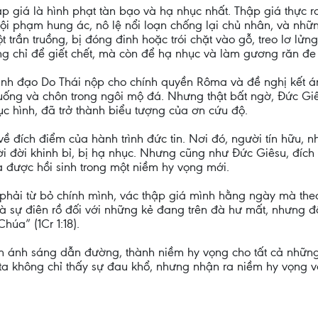
ập giá là hình phạt tàn bạo và hạ nhục nhất. Thập giá thực 
tội phạm hung ác, nô lệ nổi loạn chống lại chủ nhân, và nhữn
t trần truồng, bị đóng đinh hoặc trói chặt vào gỗ, treo lơ lửn
ng chỉ để giết chết, mà còn để hạ nhục và làm gương răn đ
nh đạo Do Thái nộp cho chính quyền Rôma và đề nghị kết án 
uống và chôn trong ngôi mộ đá. Nhưng thật bất ngờ, Đức Giês
ục hình, đã trở thành biểu tượng của ơn cứu độ.
ề đích điểm của hành trình đức tin. Nơi đó, người tín hữu, 
ười đời khinh bỉ, bị hạ nhục. Nhưng cũng như Đức Giêsu, đí
ta được hồi sinh trong một niềm hy vọng mới.
 phải từ bỏ chính mình, vác thập giá mình hằng ngày mà theo
 là sự điên rồ đối với những kẻ đang trên đà hư mất, nhưng 
húa” (1Cr 1:18).
ành ánh sáng dẫn đường, thành niềm hy vọng cho tất cả nhữn
ta không chỉ thấy sự đau khổ, nhưng nhận ra niềm hy vọng v