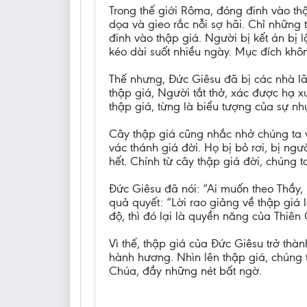
Trong thế giới Rôma, đóng đinh vào th
dọa và gieo rắc nỗi sợ hãi. Chỉ những 
đinh vào thập giá. Người bị kết án bị lộ
kéo dài suốt nhiều ngày. Mục đích khô
Thế nhưng, Đức Giêsu đã bị các nhà lã
thập giá, Người tắt thở, xác được hạ x
thập giá, từng là biểu tượng của sự nh
Cây thập giá cũng nhắc nhở chúng ta v
vác thánh giá đời. Họ bị bỏ rơi, bị ng
hết. Chính từ cây thập giá đời, chúng 
Đức Giêsu đã nói: “Ai muốn theo Thầy,
quả quyết: “Lời rao giảng về thập giá
độ, thì đó lại là quyền năng của Thiên C
Vì thế, thập giá của Đức Giêsu trở th
hành hương. Nhìn lên thập giá, chúng 
Chúa, đầy những nét bất ngờ.