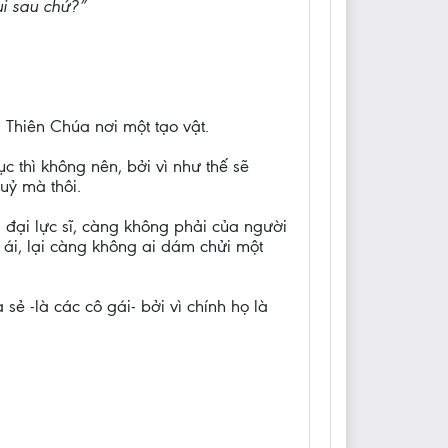
lui sau chứ?”
 Thiên Chúa nơi một tạo vật.
c thì không nên, bởi vì như thế sẽ
uỷ mà thôi.
đại lực sĩ, càng không phải của người
 ái, lại càng không ai dám chửi một
ẻ -là các cô gái- bởi vì chính họ là