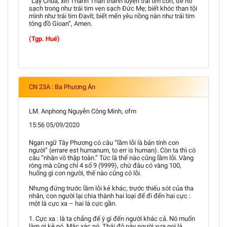
“Lạy Chúa, xin Thánh Thần thanh luyện trái tim con, để nó
sạch trong như trái tim vẹn sạch Đức Mẹ; biết khóc than tội
mình như trái tim Đavít; biết mến yêu nồng nàn như trái tim
tông đồ Gioan”, Amen.
(Tgp. Huế)
CN 23A : Ba Phương Án
LM. Anphong Nguyễn Công Minh, ofm
15:56 05/09/2020
Ngạn ngữ Tây Phương có câu “lầm lỗi là bản tính con
người” (errare est humanum, to err is human). Còn ta thì có
câu “nhân vô thập toàn.” Tức là thế nào cũng lầm lỗi. Vàng
ròng mà cũng chỉ 4 số 9 (9999), chứ đâu có vàng 100,
huống gì con người, thế nào cũng có lỗi.
Nhưng đứng trước lầm lỗi kẻ khác, trước thiếu sót của tha
nhân, con người lại chia thành hai loại để đi đến hai cực :
một là cực xa – hai là cực gần.
1. Cực xa : là ta chẳng để ý gì đến người khác cả. Nó muốn
làm gì kệ nó. Mặc xác nó. Thái độ này người xưa gọi là