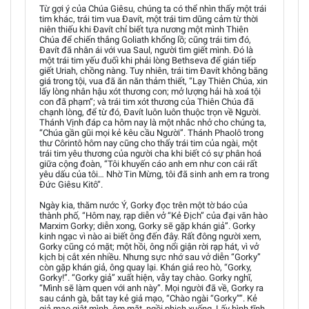
Từ gợi ý của Chúa Giêsu, chúng ta có thể nhìn thấy một trái
tim khác, trái tim vua Đavít, một trái tim dũng cảm từ thời
niên thiếu khi Đavít chỉ biết tựa nương một mình Thiên
Chúa để chiến thắng Goliath khổng lồ; cũng trái tim đó,
Đavít đã nhân ái với vua Saul, người tìm giết mình. Đó là
một trái tim yếu đuối khi phải lòng Bethseva để gián tiếp
giết Uriah, chồng nàng. Tuy nhiên, trái tim Đavít không băng
giá trong tội, vua đã ăn năn thảm thiết, “Lạy Thiên Chúa, xin
lấy lòng nhân hậu xót thương con; mở lượng hải hà xoá tội
con đã phạm”; và trái tim xót thương của Thiên Chúa đã
chạnh lòng, để từ đó, Đavít luôn luôn thuộc trọn về Người.
Thánh Vịnh đáp ca hôm nay là một nhắc nhở cho chúng ta,
“Chúa gần gũi mọi kẻ kêu cầu Người”. Thánh Phaolô trong
thư Côrintô hôm nay cũng cho thấy trái tim của ngài, một
trái tim yêu thương của người cha khi biết có sự phân hoá
giữa cộng đoàn, “Tôi khuyến cáo anh em như con cái rất
yêu dấu của tôi… Nhờ Tin Mừng, tôi đã sinh anh em ra trong
Đức Giêsu Kitô”.
Ngày kia, thăm nước Ý, Gorky đọc trên một tờ báo của
thành phố, “Hôm nay, rạp diễn vở “Kẻ Địch” của đại văn hào
Marxim Gorky; diễn xong, Gorky sẽ gặp khán giả”. Gorky
kinh ngạc vì nào ai biết ông đến đây. Rất đông người xem,
Gorky cũng có mặt; một hồi, ông nổi giận rời rạp hát, vì vở
kịch bị cắt xén nhiều. Nhưng sực nhớ sau vở diễn “Gorky”
còn gặp khán giả, ông quay lại. Khán giả reo hò, “Gorky,
Gorky!”. “Gorky giả” xuất hiện, vẫy tay chào. Gorky nghĩ,
“Mình sẽ làm quen với anh này”. Mọi người đã về, Gorky ra
sau cánh gà, bắt tay kẻ giả mạo, “Chào ngài “Gorky””. Kẻ
giả mạo giật mình, ôm mặt, ngồi phịch xuống. Lấy bình tĩnh,