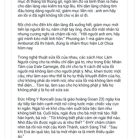
mục đi thẳng tới thùng gỗ, ngồi lên đó và bình thản ra hiệu
cho dân làng vào kiểm tra túp lều. Khi dân làng chẳng tìm
đâu bóng dáng người nữ, giám mục liền nói : anh em hãy
xin lỗi vì đã nghĩ không tốt cho vị ẩn sĩ đi.
Rồi chờ cho đến khi dân làng đã xuống hết, giám mục mới
tiến lại người ẩn tu, nắm chặt tay ông, đưa đôi mắt nhân từ
nhưng cương nghị và chậm rãi nói : “Hỡi người anh em, hãy
giữ mình kẻo mất linh hồn.” Phương án 1 mà giám mục
Ambonat đã thi hành, đúng là nhằm thực hiện Lời Chúa
hôm nay.
Trong nghệ thuật sửa lỗi của nhau, các sách Học Làm
Người cũng cho ta nhiều chỉ dẫn giá trị, như trong Đắc Nhân
Tâm của Dale Carnegie, đã chỉ cho ta 9 cách để sửa lỗi
người mà không làm cho người phật ý. Như, khen trước một
câu; như làm sao như thể là họ tự thấy khuyết điểm của họ,
chứ không phải do mình nói; như sửa lỗi mà không làm mất
thể diện…. Tóm lại, làm sao cho họ không phật ý. Mà họ
không phật ý là họ sẽ sửa sai.
Đức Hồng Y Roncalli (sau là giáo hoàng Gioan 23) ngày kia
dự tiếp tân bên cạnh một nữ công tước mặc chiếc váy cực
kì ngắn. Ngài tỏ vẻ khó chịu nên suốt bữa tiệc làm như
không biết bà. Cuối bữa, ngài đưa cho bà một trái táo. Rất
hân hạnh, bà nói : “Tôi không biết phải cám ơn ngài thế nào.
Nhờ đâu tôi được ngài ưu ái như thế? ” ĐHY chăm chăm
nhìn bà rồi nói một câu Kinh Thánh, sách Sáng Thế : “Sau
khi Evà ăn quả táo, bà ta mới nhận ra là mình thiếu quần
áo.”