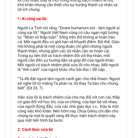
lỗi cho nhau. Đây là một trong những trách nhiệm tế nhị,
khó khăn nhưng cần thiết cho sự trưởng thành cá nhân và
lợi ích chung.
1. Ai cũng sai lỗi
Người La Tinh nói rằng: “Errare humanum est - làm người ai
cũng sai lỗi.” Người Việt Nam cũng có câu ngạn ngữ tương
tự: “Nhân vô thập toàn.” Sống trên đời không ai hoàn hảo
cả. Mỗi người đều có giới hạn và khuyết điểm. Bởi thế, Giáo
Hội không phải là một cộng đoàn chỉ gồm những người
thánh thiện, nhưng gồm các tội nhân cần ơn hoán cải.
Trong sự liên đới và trách nhiệm đối với tha nhân, mỗi
người cần đến sự hướng dẫn và giúp đỡ của người khác.
Mỗi người có trách nhiệm phải sửa lỗi cho nhau. Mỗi người
là “lính canh” của người khác như bài đọc I đề cập:
“Ta đã đặt ngươi làm người canh gác cho nhà Ítraen. Ngươi
sẽ nghe lời từ miệng Ta phán ra, rồi thay Ta báo cho chúng
biết” (Ed 33, 7).
Việc sửa lỗi là trách nhiệm của cha mẹ đối với con cái, thầy
cô giáo đối với học trò, của vợ chồng, của bạn bè với nhau,
của người đứng đầu, của các nhà giáo dục v.v… Đây là một
công việc khó khăn. Nên hôm nay, Chúa Giêsu chỉ dẫn cho
chúng ta một bí quyết vàng để thực hiện trách nhiệm này
qua một tiến trình ba bước:
2. Cách thức sửa lỗi