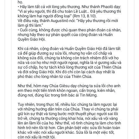
họ.
• Hãy làm tất cả với lòng yêu thương. Như thánh Phaolô dạy:
“Vì ai yêu người, thì đã chu toàn Lề Luật… Đã yêu thương thì
không làm hại người đồng loại” (Rm 13, 8.10).
Về điều này, thánh Augustinô nói: “Hãy yêu thương rồi mới
làm gì thì làm.”
• Cuối cùng, không được chủ quan theo phán đoán cá nhân,
nhưng hãy theo sự phán quyết của cộng đoàn và Huấn
Quyền Giáo Hội.
Khi cá nhân, cộng đoàn và Huấn Quyền Giáo Hội đã làm tất
cả để giúp đương sự sửa lỗi, nhưng họ vẫn cố chấp và
không sửa đổi, chúng ta không còn trách nhiệm đối với họ
nữa và coi họ như một người ngoại, nghĩa là vì gương xấu và
sự cố chấp, họ tự tách khỏi lòng thương xót của Thiên Chúa
và đời sống Giáo Hội. Khi đó chỉ còn lại cách duy nhất là
phó thác cho lòng nhân từ của Thiên Chúa.
Như thế, hôm nay Chúa Giêsu dạy chúng ta sửa lỗi cho anh
em theo một tiến trình khôn ngoan, cẩn trọng, kiên nhẫn,
đúng nơi, đúng lúc trong tình bác ái Tin Mừng.
Tuy nhiên, trong thực tế, nhiều lúc chúng ta làm ngược lại
với những hướng dẫn trên của Chúa. Thay vì chúng ta phải
giữ kín sự thật và từng bước một thuyết phục người sai lỗi
trở về, chúng ta thường công khai hóa, nói xấu và vội vàng
lên án lầm lỗi của họ. Như thế, vô tình chúng ta làm cho tình
hình trở nên tồi tệ hơn. Cần phân biệt việc sửa lỗi hoàn toàn
khác với việc nói xấu người khác. Sửa lỗi là một việc tốt,
còn nói xấu là một tội.