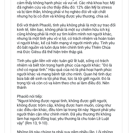
cảm thấy không hạnh phúc và vui vẻ. Các nhà khoa học Mỹ
đã nghiên cứu và cho thấy điều đó: 12% dân Mỹ bị stress
và bị tâm thần, không phải vì họ nghèo đói về vật chất
nhưng họ bị cô đơn và không được yêu thương, chia sẻ.
Đối với thánh Phaolô, tình yêu không phải là một sự trao đổi
kinh tế, tiền bạc, không phải là một sự chiếm hữu ích kỷ,
cũng không phải là một sự tìm kiếm mình nơi người khác,
nhưng là một tình yêu vô vị lợi, có trách nhiệm và hoàn toàn
vì người khác, kể cả hiến mạng vì người mình yêu. Tình yêu
đó bắt nguồn và luôn dựa trên chính tình yêu Thiên Chúa
mà Đức Giêsu đã thể hiện trên thập giá.
Tình yêu gắn liền với việc tuân giữ lề luật, sống có trách
nhiệm và biết tôn trọng hạnh phúc của người khác: “Đó là
chớ có ngoại tình.” Hậu quả của nó là phá hoại hạnh phúc
người khác và mang bệnh tật cho mình. Quan hệ tình dục
bừa bãi dễ sinh ra tội phá thai, tức là tội giết người. Đó là
trọng tội và còn có vạ kèm theo cho ai làm điều đó. Nên
thánh
Phaolô nói tiếp:
“Ngươi không được ngoại tình, không được giết người,
không được trộm cắp, không được ham muốn, cũng như
các điều răn khác, đều tóm lại trong lời này: Ngươi phải yêu
người thân cận như chính mình. Đã yêu thương thì không
làm hại người đồng loại; yêu thương là chu toàn Lề Luật
vậy” (Rm 13, 9-10).
Những lời này chúng ta phải suy gẫm nhiều lần. Lỗi những