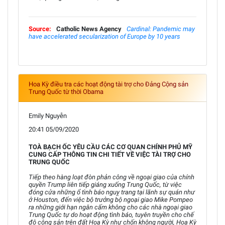
Source:
Catholic News Agency
Cardinal: Pandemic may
have accelerated secularization of Europe by 10 years
Hoa Kỳ điều tra các hoạt động tài trợ cho Đảng Cộng sản
Trung Quốc từ thời Obama
Emily Nguyễn
20:41 05/09/2020
TOÀ BẠCH ỐC YÊU CẦU CÁC CƠ QUAN CHÍNH PHỦ MỸ
CUNG CẤP THÔNG TIN CHI TIẾT VỀ VIỆC TÀI TRỢ CHO
TRUNG QUỐC
Tiếp theo hàng loạt đòn phản công về ngoại giao của chính
quyền Trump liên tiếp giáng xuống Trung Quốc, từ việc
đóng cửa những ổ tình báo nguỵ trang tại lãnh sự quán như
ở Houston, đến việc bộ trưởng bộ ngoại giao Mike Pompeo
ra những giới hạn ngăn cấm không cho các nhà ngoại giao
Trung Quốc tự do hoạt động tình báo, tuyên truyền cho chế
độ cộng sản trên đất Hoa Kỳ như chốn không người, Hoa Kỳ