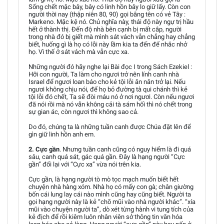
Sống chết mặc bây, bây có linh hồn bây lo giữ lấy. Còn con
người thời nay (thập niên 80, 90) gọi bằng tên có vẻ Tây :
Markeno. Mặc kệ nó. Chủ nghĩa này, thái độ này ngự trị hầu
hết ở thành thị. Đến độ nhà bên cạnh bị mất cắp, người
trong nhà đó bị giết mà mình sát vách vẫn chẳng hay chẳng
biết, huống gì là họ có lỗi này lầm kia ta đến để nhắc nhở
họ. Vì thế ở sát vách mà vẫn cực xa.
Những người đó hãy nghe lại Bài đọc I trong Sách Ezekiel :
Hỡi con người, Ta làm cho ngươi trở nên lính canh nhà
Israel để ngươi loan báo cho kẻ tội lỗi ăn năn trở lại. Nếu
ngươi không chịu nói, để họ bỏ đường tà qui chánh thì kẻ
tội lỗi đó chết, Ta sẽ đòi máu nó ở nơi ngươi. Còn nếu ngươi
đã nói rồi mà nó vẫn không cải tà sám hối thì nó chết trong
sự gian ác, còn ngươi thì không sao cả.
Do đó, chúng ta là những tuần canh được Chúa đặt lên để
gìn giữ linh hồn anh em.
2. Cực gần
. Nhưng tuần canh cũng có nguy hiểm là đi quá
sâu, canh quá sát, gác quá gần. Đây là hạng người “Cực
gần” đối lại với “Cực xa” vừa nói trên kia.
Cực gần, là hạng người tò mò tọc mạch muốn biết hết
chuyện nhà hàng xóm. Nhà họ có mấy con gà; chân giường
bốn cái lung lay cái nào mình cũng hay cũng biết. Người ta
gọi hạng người này là kẻ “chõ mũi vào nhà người khác”. “xía
mũi vào chuyện người ta”, dò xét từng hành vi tung tích của
kẻ địch để rồi kiêm luôn nhân viên sở thông tin văn hóa