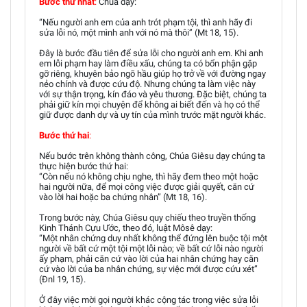
Bước thứ nhất
:
Chúa dạy:
“Nếu người anh em của anh trót phạm tội, thì anh hãy đi
sửa lỗi nó, một mình anh với nó mà thôi” (Mt 18, 15).
Đây là bước đầu tiên để sửa lỗi cho người anh em. Khi anh
em lỗi phạm hay làm điều xấu, chúng ta có bổn phận gặp
gỡ riêng, khuyên bảo ngõ hầu giúp họ trở về với đường ngay
nẻo chính và được cứu độ. Nhưng chúng ta làm việc này
với sự thận trọng, kín đáo và yêu thương. Đặc biệt, chúng ta
phải giữ kín mọi chuyện để không ai biết đến và họ có thể
giữ được danh dự và uy tín của mình trước mặt người khác.
Bước thứ hai
:
Nếu bước trên không thành công, Chúa Giêsu dạy chúng ta
thực hiện bước thứ hai:
“Còn nếu nó không chịu nghe, thì hãy đem theo một hoặc
hai người nữa, để mọi công việc được giải quyết, căn cứ
vào lời hai hoặc ba chứng nhân” (Mt 18, 16).
Trong bước này, Chúa Giêsu quy chiếu theo truyền thống
Kinh Thánh Cựu Ước, theo đó, luật Môsê dạy:
“Một nhân chứng duy nhất không thể đứng lên buộc tội một
người về bất cứ một tội một lỗi nào; về bất cứ lỗi nào người
ấy phạm, phải căn cứ vào lời của hai nhân chứng hay căn
cứ vào lời của ba nhân chứng, sự việc mới được cứu xét”
(Đnl 19, 15).
Ở đây việc mời gọi người khác cộng tác trong việc sửa lỗi