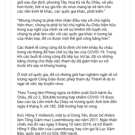
giới sau đại dịch, phương Tây, Hoa Kỳ và Âu Châu, sẽ yếu
hơn trước, bởi vì sự gia tốc do virus mang lại sẽ làm cho
các nền kinh tế khác, các quốc gia khác, phát triển.”
“Nhưng chúng ta phải nhìn nhận điều này với chủ nghĩa
hiện thực, chúng ta phải từ bỏ chủ nghĩa Âu Châu hiện hữu
trong suy nghĩ của mình và với sự khiêm tốn tuyệt vời,
chúng ta phải làm việc với các quốc gia khác vì tương lai
của nhân loại, để có được một thế giới công bằng hơn.”
Các thánh lễ công cộng đã bị đình chỉ trên khắp Âu châu
trong vài tháng để hạn chế sự lây lan của COVID-19. Trong
khi các buổi lễ công cộng đã tiếp tục trở lại, đã có những
bằng chứng cho thấy việc tham dự đã giảm hẳn so với
trước khi xảy ra khủng hoảng.
Ở một số quốc gia, đã có những giới hạn nghiêm ngặt về số
lượng người Công Giáo được phép tham dự Thánh lễ do lo
ngại về việc lây truyền virus.
Theo Trung tâm Phòng ngừa và Kiểm soát Dịch bệnh Âu
Châu, đã có 2, 304,846 trường hợp nhiễm COVID-19 được
báo cáo tại Liên minh Âu Châu và Vương quốc Anh tính đến
ngày 4 tháng 9, với 182, 358 trường hợp tử vong.
Đức Hồng Y Hollerich, một tu sĩ Dòng Tên, được bổ nhiệm
làm Tổng Giám mục Luxembourg vào năm 2011. Ngài nhận
chiếc mũ đỏ vào ngày 5 tháng 10 năm 2019, và trở thành
Hồng Y đầu tiên của Luxembourg, hay còn gọi là Lục Xâm
Bảo, quốc gia chỉ có 626, 000 người.