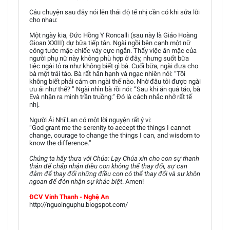
Câu chuyện sau đây nói lên thái độ tế nhị cần có khi sửa lỗi
cho nhau:
Một ngày kia, Ðức Hồng Y Roncalli (sau này là Giáo Hoàng
Gioan XXIII) dự bữa tiếp tân. Ngài ngồi bên cạnh một nữ
công tước mặc chiếc váy cực ngắn. Thấy việc ăn mặc của
người phụ nữ này không phù hợp ở đây, nhưng suốt bữa
tiệc ngài tỏ ra như không biết gì bà. Cuối bữa, ngài đưa cho
bà một trái táo. Bà rất hân hạnh và ngạc nhiên nói: “Tôi
không biết phải cám ơn ngài thế nào. Nhờ đâu tôi được ngài
ưu ái như thế? ” Ngài nhìn bà rồi nói: “Sau khi ăn quả táo, bà
Evà nhận ra mình trần truồng.” Đó là cách nhắc nhở rất tế
nhị.
Người Ái Nhĩ Lan có một lời nguyện rất ý vị:
“God grant me the serenity to accept the things I cannot
change, courage to change the things I can, and wisdom to
know the difference.”
Chúng ta hãy thưa với Chúa: Lạy Chúa xin cho con sự thanh
thản để chấp nhận điều con không thể thay đổi, sự can
đảm để thay đổi những điều con có thể thay đổi và sự khôn
ngoan để đón nhận sự khác biệt
. Amen!
ĐCV Vinh Thanh - Nghệ An
http://nguoinguphu.blogspot.com/