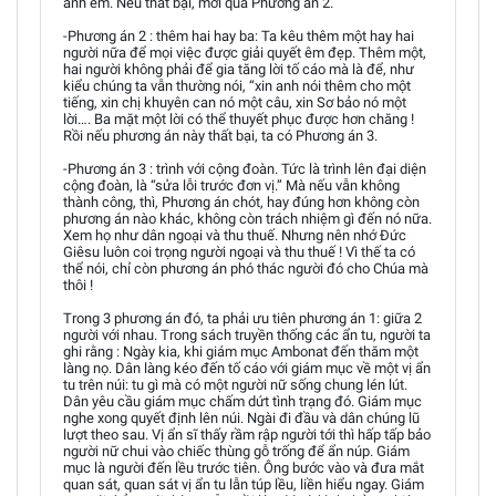
anh em. Nếu thất bại, mới qua Phương án 2.
-Phương án 2 : thêm hai hay ba: Ta kêu thêm một hay hai
người nữa để mọi việc được giải quyết êm đẹp. Thêm một,
hai người không phải để gia tăng lời tố cáo mà là để, như
kiểu chúng ta vẫn thường nói, “xin anh nói thêm cho một
tiếng, xin chị khuyên can nó một câu, xin Sơ bảo nó một
lời…. Ba mặt một lời có thể thuyết phục được hơn chăng !
Rồi nếu phương án này thất bại, ta có Phương án 3.
-Phương án 3 : trình với cộng đoàn. Tức là trình lên đại diện
cộng đoàn, là “sửa lỗi trước đơn vị.” Mà nếu vẫn không
thành công, thì, Phương án chót, hay đúng hơn không còn
phương án nào khác, không còn trách nhiệm gì đến nó nữa.
Xem họ như dân ngoại và thu thuế. Nhưng nên nhớ Đức
Giêsu luôn coi trọng người ngoại và thu thuế ! Vì thế ta có
thể nói, chỉ còn phương án phó thác người đó cho Chúa mà
thôi !
Trong 3 phương án đó, ta phải ưu tiên phương án 1: giữa 2
người với nhau. Trong sách truyền thống các ẩn tu, người ta
ghi rằng : Ngày kia, khi giám mục Ambonat đến thăm một
làng nọ. Dân làng kéo đến tố cáo với giám mục về một vị ẩn
tu trên núi: tu gì mà có một người nữ sống chung lén lút.
Dân yêu cầu giám mục chấm dứt tình trạng đó. Giám mục
nghe xong quyết định lên núi. Ngài đi đầu và dân chúng lũ
lượt theo sau. Vị ẩn sĩ thấy rầm rập người tới thì hấp tấp bảo
người nữ chui vào chiếc thùng gỗ trống để ẩn núp. Giám
mục là người đến lều trước tiên. Ông bước vào và đưa mắt
quan sát, quan sát vị ẩn tu lẫn túp lều, liền hiểu ngay. Giám