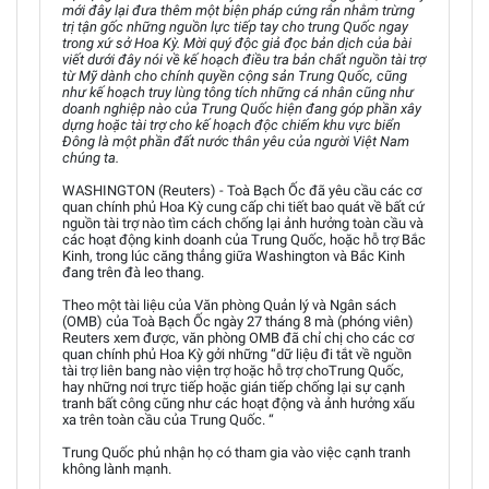
mới đây lại đưa thêm một biện pháp cứng rắn nhằm trừng
trị tận gốc những nguồn lực tiếp tay cho trung Quốc ngay
trong xứ sở Hoa Kỳ. Mời quý độc giả đọc bản dịch của bài
viết dưới đây nói về kế hoạch điều tra bản chất nguồn tài trợ
từ Mỹ dành cho chính quyền cộng sản Trung Quốc, cũng
như kế hoạch truy lùng tông tích những cá nhân cũng như
doanh nghiệp nào của Trung Quốc hiện đang góp phần xây
dựng hoặc tài trợ cho kế hoạch độc chiếm khu vực biển
Đông là một phần đất nước thân yêu của người Việt Nam
chúng ta.
WASHINGTON (Reuters) - Toà Bạch Ốc đã yêu cầu các cơ
quan chính phủ Hoa Kỳ cung cấp chi tiết bao quát về bất cứ
nguồn tài trợ nào tìm cách chống lại ảnh hưởng toàn cầu và
các hoạt động kinh doanh của Trung Quốc, hoặc hỗ trợ Bắc
Kinh, trong lúc căng thẳng giữa Washington và Bắc Kinh
đang trên đà leo thang.
Theo một tài liệu của Văn phòng Quản lý và Ngân sách
(OMB) của Toà Bạch Ốc ngày 27 tháng 8 mà (phóng viên)
Reuters xem được, văn phòng OMB đã chỉ chị cho các cơ
quan chính phủ Hoa Kỳ gởi những “dữ liệu đi tắt về nguồn
tài trợ liên bang nào viện trợ hoặc hỗ trợ choTrung Quốc,
hay những nơi trực tiếp hoặc gián tiếp chống lại sự cạnh
tranh bất công cũng như các hoạt động và ảnh hưởng xấu
xa trên toàn cầu của Trung Quốc. “
Trung Quốc phủ nhận họ có tham gia vào việc cạnh tranh
không lành mạnh.