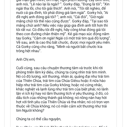
anh nói, “Lẽ nào lại là ngài? ”. Gorky đáp, “Đúng là tôi”; “Xin
ngài tha lỗi, cho tôi giải thích”. Anh nói, “Tôi rất nghèo, để
nuôi cả gia đình, tôi phải đóng giả làm ngài”. Gorky hỏi, “Ai
đề nghị anh đóng giả tôi? ”; anh nói, “Cái đói”, “Giờ ngài
mắng chửi tôi thế nào cũng được”. Gorky đáp, “Tại sao tôi
mắng chửi anh? Nếu việc này giúp gia đình anh tốt hơn thì
tôi rất vui. Có điều tôi đề nghị, hãy công khai đóng giả tôi
theo con đường chân thiện mỹ”. Kẻ giả mạo xúc động nắm
tay Gorky, “Cảm ơn ngài! Ngài có một trái tim quá độ lượng”.
Về sau, anh là cao thủ bắt chước, được mọi người yêu mến.
Cả Gorky cũng cho rằng, “Mình và người bắt chước kia
trông hệt nhau”.
Anh Chị em,
Cuối cùng, sau câu chuyện thương tâm và trước khi rời
phòng triển lãm kỳ diệu, chúng ta cùng nhìn trái tim mình.
Nó có độ lượng, xót thương, nhân ái, quảng đại như trái tim
của Thiên Chúa, trái tim của Chúa Giêsu hoặc ít nữa hào
hiệp như trái tim của Gorky không; hoặc nó cứng nhắc,
khắc nghiệt và lạnh lùng như trái tim của biệt phái; nó lành
lặn vì ích kỷ hay nó lắm thương tích vì yêu thương; ở đó, có
dấu tích của những thánh giá không; nó nồng nàn hay hời
hợt với tình yêu của Thiên Chúa và tha nhân; nó có trọn vẹn
thuộc về Chúa không; nó có mẫn cảm xót thương như trái
tim Người không?
Chúng ta có thể cầu nguyện,