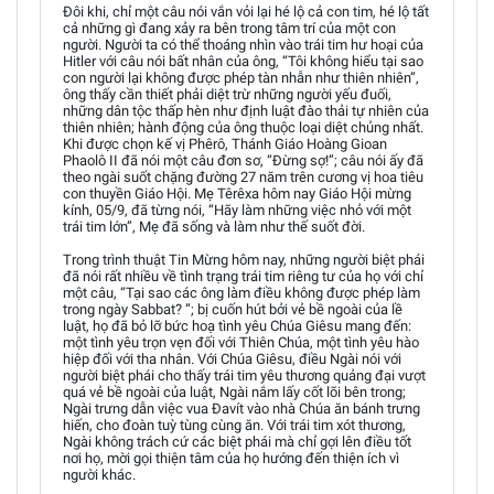
Đôi khi, chỉ một câu nói vắn vỏi lại hé lộ cả con tim, hé lộ tất
cả những gì đang xảy ra bên trong tâm trí của một con
người. Người ta có thể thoáng nhìn vào trái tim hư hoại của
Hitler với câu nói bất nhân của ông, “Tôi không hiểu tại sao
con người lại không được phép tàn nhẫn như thiên nhiên”,
ông thấy cần thiết phải diệt trừ những người yếu đuối,
những dân tộc thấp hèn như định luật đào thải tự nhiên của
thiên nhiên; hành động của ông thuộc loại diệt chủng nhất.
Khi được chọn kế vị Phêrô, Thánh Giáo Hoàng Gioan
Phaolô II đã nói một câu đơn sơ, “Đừng sợ!”; câu nói ấy đã
theo ngài suốt chặng đường 27 năm trên cương vị hoa tiêu
con thuyền Giáo Hội. Mẹ Têrêxa hôm nay Giáo Hội mừng
kính, 05/9, đã từng nói, “Hãy làm những việc nhỏ với một
trái tim lớn”, Mẹ đã sống và làm như thế suốt đời.
Trong trình thuật Tin Mừng hôm nay, những người biệt phái
đã nói rất nhiều về tình trạng trái tim riêng tư của họ với chỉ
một câu, “Tại sao các ông làm điều không được phép làm
trong ngày Sabbat? ”; bị cuốn hút bởi vẻ bề ngoài của lề
luật, họ đã bỏ lỡ bức hoạ tình yêu Chúa Giêsu mang đến:
một tình yêu trọn vẹn đối với Thiên Chúa, một tình yêu hào
hiệp đối với tha nhân. Với Chúa Giêsu, điều Ngài nói với
người biệt phái cho thấy trái tim yêu thương quảng đại vượt
quá vẻ bề ngoài của luật, Ngài nắm lấy cốt lõi bên trong;
Ngài trưng dẫn việc vua Đavít vào nhà Chúa ăn bánh trưng
hiến, cho đoàn tuỳ tùng cùng ăn. Với trái tim xót thương,
Ngài không trách cứ các biệt phái mà chỉ gợi lên điều tốt
nơi họ, mời gọi thiện tâm của họ hướng đến thiện ích vì
người khác.