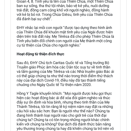
Gioan 4, 8. Tình yêu là tên của Thiên Chúa, một Thiên Chúa
ban sự sống, tha thứ tội nhân, bảo vệ kẻ yếu, nuôi dưỡng
trái đất, đồng cam cộng khổ với người nghèo, đồng hành
với kẻ bị bỏ rơi. Trong Chúa Giêsu, tình yêu của Thiên Chúa
đã đánh bại sự chết”.
ĐHY nhắc lại mỗi con người “được tạo dựng theo hình ảnh
của Thiên Chúa để khuôn mặt tình yêu của Ngài được hiện
diện trên trái đất này. Mẹ Têrêsa đã cho phép Thiên Chúa là
Tình yêu biến đổi chính con người của Mẹ thành một công
cụ từ thiện của Chúa cho người nghèo."
Hoạt động từ thiện đích thực
Sau đó, ĐHY Chủ tịch Caritas Quốc tế và Tổng trưởng Bộ
Truyền giáo Phúc âm hóa các Dân tộc suy tư về tinh thần
và tấm gương của Mẹ Têrêsa và các Nhà truyền giáo Bác ái
có thể giúp chúng ta như thế nào trong thời điểm thử thách
này của đại dịch Covid-19, điều này đã tạo thành tiếng
chuông cho Ngày Quốc tế Từ thiện năm 2020.
Hồng Y Tagle khuyến khích: “Mọi người được kêu gọi thực
hiện các hoạt động bác ái để xóa đói giảm nghèo và thúc
đẩy sự ổn định và hòa bình, nhưng theo tinh thần của Mẹ
Thánh Têrêsa, tôi tin rằng lễ kỷ niệm năm nay đặt ra những
câu hỏi sâu sắc hơn: Bạn là người như thế nào? Chúng ta
đang hình thành loại người nào cho giới trẻ của thời đại
chúng ta? Chúng ta có tôn trọng những người khác chính
kiến với chúng ta không? Đại dịch đã đánh thức bản năng
yêu thương trong chúng ta hay đã khiến chúng ta trở nên vô