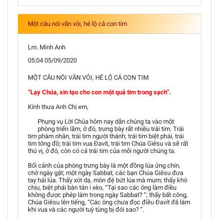
Một câu nói vắn vỏi, hé lộ cả con tim
Lm. Minh Anh
05:04 05/09/2020
MỘT CÂU NÓI VẮN VỎI, HÉ LỘ CẢ CON TIM
“Lạy Chúa, xin tạo cho con một quả tim trong sạch”.
Kính thưa Anh Chị em,
Phụng vụ Lời Chúa hôm nay dẫn chúng ta vào một
phòng triển lãm, ở đó, trưng bày rất nhiều trái tim. Trái
tim phàm nhân, trái tim người thánh; trái tim biệt phái, trái
tim tông đồ; trái tim vua Đavít, trái tim Chúa Giêsu và sẽ rất
thú vị, ở đó, còn có cả trái tim của mỗi người chúng ta.
Bối cảnh của phòng trưng bày là một đồng lúa ửng chín,
chờ ngày gặt; một ngày Sabbat, các bạn Chúa Giêsu đưa
tay hái lúa. Thấy xót dạ, môn đệ bứt lúa mà mum; thấy khó
chịu, biệt phái bàn tán ì xèo, “Tại sao các ông làm điều
không được phép làm trong ngày Sabbat? ”; thấy bất công,
Chúa Giêsu lên tiếng, “Các ông chưa đọc điều Đavít đã làm
khi vua và các người tuỳ tùng bị đói sao? ”.