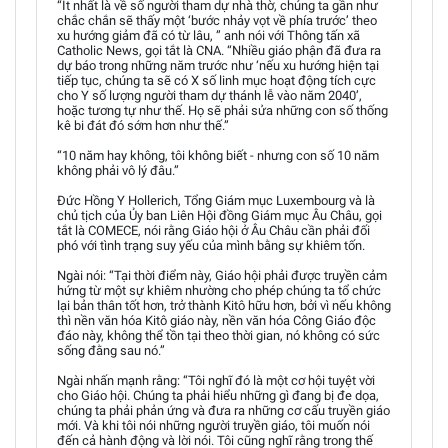
“Ít nhất là về số người tham dự nhà thờ, chúng ta gần như
chắc chắn sẽ thấy một ‘bước nhảy vọt về phía trước’ theo
xu hướng giảm đã có từ lâu, ” anh nói với Thông tấn xã
Catholic News, gọi tắt là CNA. “Nhiều giáo phận đã đưa ra
dự báo trong những năm trước như ‘nếu xu hướng hiện tại
tiếp tục, chúng ta sẽ có X số linh mục hoạt động tích cực
cho Y số lượng người tham dự thánh lễ vào năm 2040’,
hoặc tương tự như thế. Họ sẽ phải sửa những con số thống
kê bi đát đó sớm hơn như thế.”
“10 năm hay không, tôi không biết - nhưng con số 10 năm
không phải vô lý đâu.”
Đức Hồng Y Hollerich, Tổng Giám mục Luxembourg và là
chủ tịch của Ủy ban Liên Hội đồng Giám mục Âu Châu, gọi
tắt là COMECE, nói rằng Giáo hội ở Âu Châu cần phải đối
phó với tình trạng suy yếu của mình bằng sự khiêm tốn.
Ngài nói: “Tại thời điểm này, Giáo hội phải được truyền cảm
hứng từ một sự khiêm nhường cho phép chúng ta tổ chức
lại bản thân tốt hơn, trở thành Kitô hữu hơn, bởi vì nếu không
thì nền văn hóa Kitô giáo này, nền văn hóa Công Giáo độc
đáo này, không thể tồn tại theo thời gian, nó không có sức
sống đằng sau nó.”
Ngài nhấn mạnh rằng: “Tôi nghĩ đó là một cơ hội tuyệt vời
cho Giáo hội. Chúng ta phải hiểu những gì đang bị đe dọa,
chúng ta phải phản ứng và đưa ra những cơ cấu truyền giáo
mới. Và khi tôi nói những người truyền giáo, tôi muốn nói
đến cả hành động và lời nói. Tôi cũng nghĩ rằng trong thế