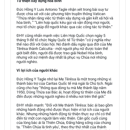
Từ thiện xây dựng hòa bình
Đức Hồng Y Luis Antonio Tagle nhận xét trong bài suy tư
được chia sẻ với các phương tiện truyền thông Vatican
“Thừa nhận rằng việc từ thiện xây dựng và gắn kết xã hội và
hòa bình, ” “Liên hợp quốc kêu gọi và vận động mọi người,
mọi tổ chức giúp đỡ người khác qua các công tác từ thiện.”
ĐHY cũng nhấn mạnh việc Liên Hợp Quốc chọn ngày 5
tháng 9 để tổ chức Ngày Quốc tế Từ thiện “có ý nghĩa như
thế nào đối với Giáo hội. Nó đánh dấu ngày qua đời của Mẹ
Têrêsa thành Calcutta - một người phụ nữ được toàn thế
giới biết đến, người đã được trao giải Nobel Hòa bình,
nhưng với sứ mệnh duy nhất là phục vụ Chúa nơi những
người nghèo.
Vì lợi ích của người khác
Đức Hồng Y Tagle nhớ lại Mẹ Têrêsa là một trong những vị
thánh bảo trợ của Caritas Quốc tế mà ngài là Chủ tịch. Ngài
cũng cho hay “thông qua dòng tu mà Mẹ thành lập năm
1950, Dòng Thừa sai Bác ái, hoạt động từ thiện của Mẹ đã
đến được những người nghèo ở nhiều nơi trên thế giới.”
ĐHY nhấn mạnh: “Đối với Mẹ thánh Têrêsa: bác ái bao gồm
những hành động nhỏ được thực hiện vì lợi ích của người
khác. Nhưng những hành động từ thiện thực sự chỉ có thể
đến từ một con người làm việc thiện. Căn gốc cuối cùng
của lòng bác ái là Thiên Chúa, Đấng hằng sống của chúng
ta. ‘Thiên Chúa là tình yêu’, theo thư thứ nhất của thánh