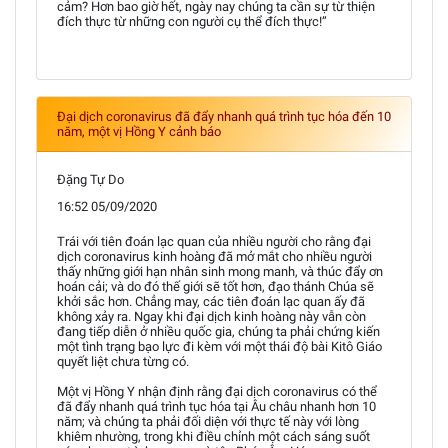
cảm? Hơn bao giờ hết, ngày nay chúng ta cần sự từ thiện
đích thực từ những con người cụ thể đích thực!”
Đại dịch coronavirus đã đẩy nhanh quá trình tục hóa đến 10
năm, một vị Hồng Y cảnh báo
Đặng Tự Do
16:52 05/09/2020
Trái với tiên đoán lạc quan của nhiều người cho rằng đại
dịch coronavirus kinh hoàng đã mở mắt cho nhiều người
thấy những giới hạn nhân sinh mong manh, và thúc đẩy ơn
hoán cải; và do đó thế giới sẽ tốt hơn, đạo thánh Chúa sẽ
khởi sắc hơn. Chẳng may, các tiên đoán lạc quan ấy đã
không xảy ra. Ngay khi đại dịch kinh hoàng này vẫn còn
đang tiếp diễn ở nhiều quốc gia, chúng ta phải chứng kiến
một tình trạng bạo lực đi kèm với một thái độ bài Kitô Giáo
quyết liệt chưa từng có.
Một vị Hồng Y nhận định rằng đại dịch coronavirus có thể
đã đẩy nhanh quá trình tục hóa tại Âu châu nhanh hơn 10
năm; và chúng ta phải đối diện với thực tế này với lòng
khiêm nhường, trong khi điều chỉnh một cách sáng suốt