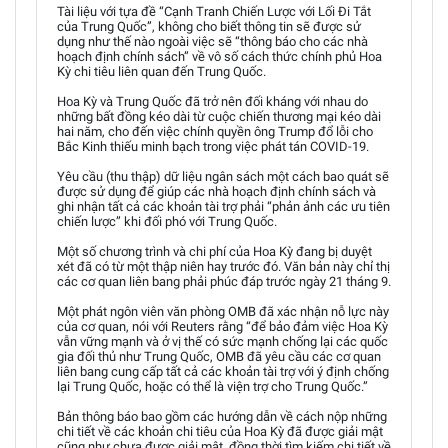
Tài liệu với tựa đề “Cạnh Tranh Chiến Lược với Lối Đi Tắt
của Trung Quốc”, không cho biết thông tin sẽ được sử
dụng như thế nào ngoài việc sẽ “thông báo cho các nhà
hoạch định chính sách” về vô số cách thức chính phủ Hoa
Kỳ chi tiêu liên quan đến Trung Quốc.
Hoa Kỳ và Trung Quốc đã trở nên đối kháng với nhau do
những bất đồng kéo dài từ cuộc chiến thương mại kéo dài
hai năm, cho đến việc chính quyền ông Trump đổ lỗi cho
Bắc Kinh thiếu minh bạch trong việc phát tán COVID-19.
Yêu cầu (thu thập) dữ liệu ngân sách một cách bao quát sẽ
được sử dụng để giúp các nhà hoạch định chính sách và
ghi nhận tất cả các khoản tài trợ phải “phản ảnh các ưu tiên
chiến lược” khi đối phó với Trung Quốc.
Một số chương trình và chi phí của Hoa Kỳ đang bị duyệt
xét đã có từ một thập niên hay trước đó. Văn bản này chỉ thị
các cơ quan liên bang phải phúc đáp trước ngày 21 tháng 9.
Một phát ngôn viên văn phòng OMB đã xác nhận nỗ lực này
của cơ quan, nói với Reuters rằng “để bảo đảm việc Hoa Kỳ
vẫn vững mạnh và ở vị thế có sức mạnh chống lại các quốc
gia đối thủ như Trung Quốc, OMB đã yêu cầu các cơ quan
liên bang cung cấp tất cả các khoản tài trợ với ý định chống
lại Trung Quốc, hoặc có thể là viện trợ cho Trung Quốc.”
Bản thông báo bao gồm các hướng dẫn về cách nộp những
chi tiết về các khoản chi tiêu của Hoa Kỳ đã được giải mật
cũng như chưa được giải mật, đồng thời tìm kiếm chi tiết về