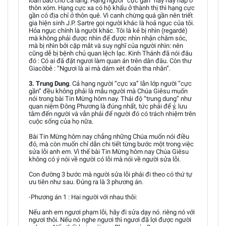
loan báo cho cả làng. Hạng người “cực gần” này hay nấp ở
thôn xóm. Hạng cực xa có hộ khẩu ở thành thị thì hạng cực
gần có địa chỉ ở thôn quê. Vì canh chừng quá gần nên triết
gia hiện sinh J.P. Sartre gọi người khác là hoả ngục của tôi.
Hỏa ngục chính là người khác. Tôi là kẻ bị nhìn (regardé)
mà không phải được nhìn để được nhìn nhận chăm sóc,
mà bị nhìn bởi cặp mắt và suy nghĩ của người nhìn: nên
cũng dễ bị bệnh chủ quan lệch lạc. Kinh Thánh đã nói đâu
đó : Có ai đã đặt ngươi làm quan án trên dân đâu. Còn thư
Giacôbê : “Ngươi là ai mà dám xét đoán tha nhân”.
3. Trung Dung
. Cả hạng người “cực xa” lẫn lớp người “cực
gần” đều không phải là mẫu người mà Chúa Giêsu muốn
nói trong bài Tin Mừng hôm nay. Thái độ “trung dung” như
quan niệm Đông Phương là đúng nhất, tức phải để ý, lưu
tâm đến người và vẫn phải để người đó có trách nhiệm trên
cuộc sống của họ nữa.
Bài Tin Mừng hôm nay chẳng những Chúa muốn nói điều
đó, mà còn muốn chỉ dẫn chi tiết từng bước một trong việc
sửa lỗi anh em. Vì thế bài Tin Mừng hôm nay Chúa Giêsu
không có ý nói về người có lỗi mà nói về người sửa lỗi.
Con đường 3 bước mà người sửa lỗi phải đi theo có thứ tự
ưu tiên như sau. Đúng ra là 3 phương án.
-Phương án 1 : Hai người với nhau thôi:
Nếu anh em ngươi phạm lỗi, hãy đi sửa dạy nó. riêng nó với
ngươi thôi. Nếu nó nghe ngươi thì ngươi đã lợi được người