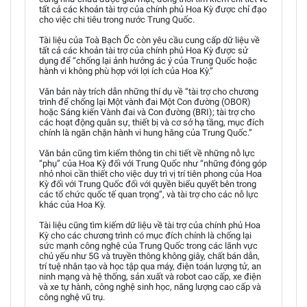
tất cả các khoản tài trợ của chính phủ Hoa Kỳ được chỉ đạo
cho việc chi tiêu trong nước Trung Quốc.
Tài liệu của Toà Bạch Ốc còn yêu cầu cung cấp dữ liệu về
tất cả các khoản tài trợ của chính phủ Hoa Kỳ được sử
dụng để “chống lại ảnh hưởng ác ý của Trung Quốc hoặc
hành vi không phù hợp với lợi ích của Hoa Kỳ.”
Văn bản này trích dẫn những thí dụ về “tài trợ cho chương
trình để chống lại Một vành đai Một Con đường (OBOR)
hoặc Sáng kiến Vành đai và Con đường (BRI); tài trợ cho
các hoạt động quân sự, thiết bị và cơ sở hạ tầng, mục đích
chính là ngăn chặn hành vi hung hăng của Trung Quốc.”
Văn bản cũng tìm kiếm thông tin chi tiết về những nỗ lực
“phụ” của Hoa Kỳ đối với Trung Quốc như “những đóng góp
nhỏ nhoi cần thiết cho việc duy trì vị trí tiên phong của Hoa
Kỳ đối với Trung Quốc đối với quyền biểu quyết bên trong
các tổ chức quốc tế quan trọng”, và tài trợ cho các nỗ lực
khác của Hoa Kỳ.
Tài liệu cũng tìm kiếm dữ liệu về tài trợ của chính phủ Hoa
Kỳ cho các chương trình có mục đích chính là chống lại
sức mạnh công nghệ của Trung Quốc trong các lãnh vực
chủ yếu như 5G và truyền thông không giây, chất bán dẫn,
trí tuệ nhân tạo và học tập qua máy, điện toán lượng tử, an
ninh mạng và hệ thống, sản xuất và robot cao cấp, xe điện
và xe tự hành, công nghệ sinh học, năng lượng cao cấp và
công nghệ vũ trụ.