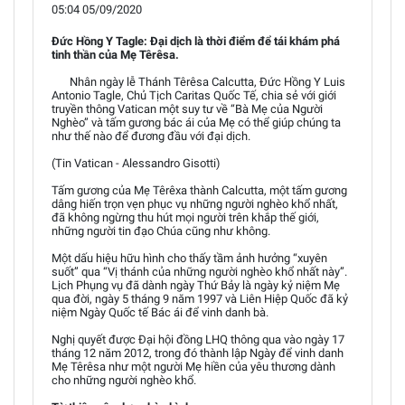
05:04 05/09/2020
Đức Hồng Y Tagle: Đại dịch là thời điểm để tái khám phá
tinh thần của Mẹ Têrêsa.
Nhân ngày lễ Thánh Têrêsa Calcutta, Đức Hồng Y Luis
Antonio Tagle, Chủ Tịch Caritas Quốc Tế, chia sẻ với giới
truyền thông Vatican một suy tư về “Bà Mẹ của Người
Nghèo” và tấm gương bác ái của Mẹ có thể giúp chúng ta
như thế nào để đương đầu với đại dịch.
(Tin Vatican - Alessandro Gisotti)
Tấm gương của Mẹ Têrêxa thành Calcutta, một tấm gương
dâng hiến trọn vẹn phục vụ những người nghèo khổ nhất,
đã không ngừng thu hút mọi người trên khắp thế giới,
những người tin đạo Chúa cũng như không.
Một dấu hiệu hữu hình cho thấy tầm ảnh hưởng “xuyên
suốt” qua “Vị thánh của những người nghèo khổ nhất này”.
Lịch Phụng vụ đã dành ngày Thứ Bảy là ngày kỷ niệm Mẹ
qua đời, ngày 5 tháng 9 năm 1997 và Liên Hiệp Quốc đã kỷ
niệm Ngày Quốc tế Bác ái để vinh danh bà.
Nghị quyết được Đại hội đồng LHQ thông qua vào ngày 17
tháng 12 năm 2012, trong đó thành lập Ngày để vinh danh
Mẹ Têrêsa như một người Mẹ hiền của yêu thương dành
cho những người nghèo khổ.