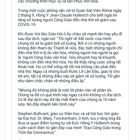
các chương trình mục vụ và tân Phúc Âm Hóa.
Trong một cuộc phỏng vấn với tờ Quan Sát Viên Rôma ngày
2 tháng 9, Hồng Y Jean-Claude Hollerich cho biết ngài tin
rằng số lượng người Công Giáo đến nhà thờ sẽ giảm sau
COVID-19.
Khi được hỏi liệu Giáo hội ở Âu châu sẽ mạnh lên hay yếu đi
sau đại dịch, ngài nói: “Tôi nghĩ về đất nước của mình:
chúng tôi sẽ bị giảm bớt số lượng. Bởi vì có những người
không đến tham dự Thánh lễ nữa, đặc biệt những người chỉ
đến nhà thờ vì lý do văn hóa, những người mà người ta gọi
là ‘người Công Giáo văn hóa’, hữu khuynh hay tả khuynh,
không còn đến nhà thờ nữa. Họ đã thấy rằng cuộc sống rất
thoải mái. Họ có thể sống rất tốt mà không cần phải đến
nhà thờ. Ngay cả những buổi Rước Lễ Lần Đầu, giáo lý cho
trẻ em, tất cả những điều này sẽ giảm về số lượng. Tôi gần
như dám chắc chắn về những điều ấy.”
“Nhưng đó không phải là một lời phàn nàn về phần tôi.
Chúng ta đã có quá trình này ngay cả khi không có đại dịch.
Có lẽ đại dịch này đã lấy mất thêm của chúng ta 10 năm
nữa. Nó đẩy nhanh tiến trình này.”
Stephen Bullivant, giáo sư thần học và xã hội học tôn giáo
tại Đại học St. Mary, Twickenham, ở Anh, lưu ý rằng ông đã
đưa ra quan điểm tương tự với Đức Hồng Y Hollerich trong
cuốn sách điện tử gần đây của mình “Đạo Công Giáo trong
Thời đại Coronavirus”