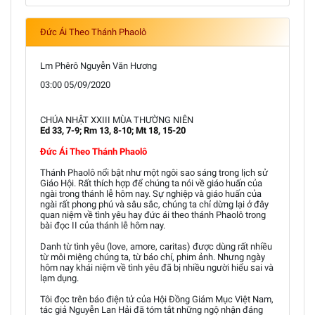
Đức Ái Theo Thánh Phaolô
Lm Phêrô Nguyễn Văn Hương
03:00 05/09/2020
CHÚA NHẬT XXIII MÙA THƯỜNG NIÊN
Ed 33, 7-9; Rm 13, 8-10; Mt 18, 15-20
Đức Ái Theo Thánh Phaolô
Thánh Phaolô nổi bật như một ngôi sao sáng trong lịch sử
Giáo Hội. Rất thích hợp để chúng ta nói về giáo huấn của
ngài trong thánh lễ hôm nay. Sự nghiệp và giáo huấn của
ngài rất phong phú và sâu sắc, chúng ta chỉ dừng lại ở đây
quan niệm về tình yêu hay đức ái theo thánh Phaolô trong
bài đọc II của thánh lễ hôm nay.
Danh từ tình yêu (love, amore, caritas) được dùng rất nhiều
từ môi miệng chúng ta, từ báo chí, phim ảnh. Nhưng ngày
hôm nay khái niệm về tình yêu đã bị nhiều người hiểu sai và
lạm dụng.
Tôi đọc trên báo điện tử của Hội Đồng Giám Mục Việt Nam,
tác giả Nguyễn Lan Hải đã tóm tắt những ngộ nhận đáng