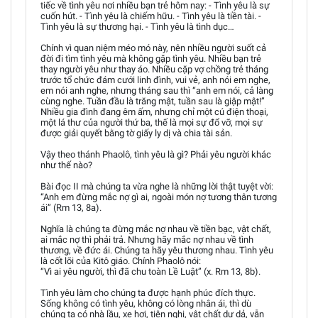
tiếc về tình yêu nơi nhiều bạn trẻ hôm nay: - Tình yêu là sự
cuốn hút. - Tình yêu là chiếm hữu. - Tình yêu là tiền tài. -
Tình yêu là sự thương hại. - Tình yêu là tình dục…
Chính vì quan niệm méo mó này, nên nhiều người suốt cả
đời đi tìm tình yêu mà không gặp tình yêu. Nhiều bạn trẻ
thay người yêu như thay áo. Nhiều cặp vợ chồng trẻ tháng
trước tổ chức đám cưới linh đình, vui vẻ, anh nói em nghe,
em nói anh nghe, nhưng tháng sau thì “anh em nói, cả làng
cùng nghe. Tuần đầu là trăng mật, tuần sau là giập mật!”
Nhiều gia đình đang êm ấm, nhưng chỉ một cú điện thoại,
một lá thư của người thứ ba, thế là mọi sự đổ vỡ, mọi sự
được giải quyết bằng tờ giấy ly dị và chia tài sản.
Vậy theo thánh Phaolô, tình yêu là gì? Phải yêu người khác
như thế nào?
Bài đọc II mà chúng ta vừa nghe là những lời thật tuyệt vời:
“Anh em đừng mắc nợ gì ai, ngoài món nợ tương thân tương
ái” (Rm 13, 8a).
Nghĩa là chúng ta đừng mắc nợ nhau về tiền bạc, vật chất,
ai mắc nợ thì phải trả. Nhưng hãy mắc nợ nhau về tình
thương, về đức ái. Chúng ta hãy yêu thương nhau. Tình yêu
là cốt lõi của Kitô giáo. Chính Phaolô nói:
“Vì ai yêu người, thì đã chu toàn Lề Luật” (x. Rm 13, 8b).
Tình yêu làm cho chúng ta được hạnh phúc đích thực.
Sống không có tình yêu, không có lòng nhân ái, thì dù
chúng ta có nhà lầu, xe hơi, tiện nghi, vật chất dư dả, vẫn