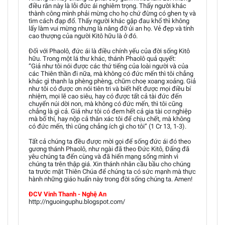
điều răn này là lỗi đức ái nghiêm trọng. Thấy người khác
thành công mình phải mừng cho họ chứ đừng có ghen tỵ và
tìm cách đạp đổ. Thấy người khác gặp đau khổ thì không
lấy làm vui mừng nhưng là nâng đỡ ủi an họ. Vẻ đẹp và tính
cao thượng của người Kitô hữu là ở đó.
Đối với Phaolô, đức ái là điều chính yếu của đời sống Kitô
hữu. Trong một lá thư khác, thánh Phaolô quả quyết:
“Giả như tôi nói được các thứ tiếng của loài người và của
các Thiên thần đi nữa, mà không có đức mến thì tôi chẳng
khác gì thanh la phèng phèng, chũm choẹ xoang xoảng. Giả
như tôi có được ơn nói tiên tri và biết hết được mọi điều bí
nhiệm, mọi lẽ cao siêu, hay có được tất cả tài đức đến
chuyển núi dời non, mà không có đức mến, thì tôi cũng
chẳng là gì cả. Giả như tôi có đem hết cả gia tài cơ nghiệp
mà bố thí, hay nộp cả thân xác tôi để chịu chết, mà không
có đức mến, thì cũng chẳng ích gì cho tôi” (1 Cr 13, 1-3).
Tất cả chúng ta đều được mời gọi để sống đức ái đó theo
gương thánh Phaolô, như ngài đã theo Đức Kitô, Đấng đã
yêu chúng ta đến cùng và đã hiến mạng sống mình vì
chúng ta trên thập giá. Xin thánh nhân cầu bầu cho chúng
ta trước mặt Thiên Chúa để chúng ta có sức mạnh mà thực
hành những giáo huấn này trong đời sống chúng ta. Amen!
ĐCV Vinh Thanh - Nghệ An
http://nguoinguphu.blogspot.com/