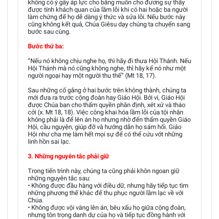
không có ý gây áp lực cho bằng muốn cho đương sự thấy
được tính khách quan của lầm lỗi khi có hai hoặc ba người
làm chứng để họ dễ dàng ý thức và sửa lỗi. Nếu bước này
cũng không kết quả, Chúa Giêsu dạy chúng ta chuyển sang
bước sau cùng.
Bước thứ ba:
“Nếu nó không chịu nghe họ, thì hãy đi thưa Hội Thánh. Nếu
Hội Thánh mà nó cũng không nghe, thì hãy kể nó như một
người ngoại hay một người thu thế” (Mt 18, 17).
Sau những cố gắng ở hai bước trên không thành, chúng ta
mới đưa ra trước cộng đoàn hay Giáo Hội. Bởi vì, Giáo Hội
được Chúa ban cho thẩm quyền phân định, xét xử và tháo
cởi (x. Mt 18, 18). Việc công khai hóa lầm lỗi của tội nhân
không phải là để lên án họ nhưng nhờ đến thẩm quyền Giáo
Hội, cầu nguyện, giúp đỡ và hướng dẫn họ sám hối. Giáo
Hội như cha mẹ làm hết mọi sự để có thể cứu vớt những
linh hồn sai lạc.
3. Những nguyên tắc phải giữ
Trong tiến trình này, chúng ta cũng phải khôn ngoan giữ
những nguyên tắc sau:
• Không được đầu hàng với điều dữ, nhưng hãy tiếp tục tìm
những phương thế khác để thu phục người lầm lạc về với
Chúa.
• Không được vội vàng lên án, bêu xấu họ giữa cộng đoàn,
nhưng tôn trọng danh dự của họ và tiếp tục đồng hành với