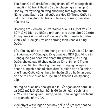
Toà Bạch Ốc đã tìm kiếm thông tin chi tiết về những chi tiêu
mang tính hỗ trợ kỹ thuật của các chuyên gia chính phủ
Hoa Kỳ, tài trợ song phương cho trung tâm Nghiên cứu
Năng lượng Sạch của hai quốc gia Hoa Kỳ-Trung Quốc và
bất cứ chương trình hỗ trợ kinh tế song phương nào khác
của Hoa Kỳ.
Họ cũng tìm kiếm dữ liệu về “tài trợ của HHS ( viết tắt của
Bộ Y tế và Dịch vụ Nhân sinh) dành cho trung tâm CDC (tức
Trung tâm Kiểm soát và Phòng ngừa Dịch bệnh), NIH (tức
Viện Y tế Quốc gia), và các chương trình khác ở Trung
Quốc.”
Yêu cầu này còn tìm kiếm thông tin chi tiết về bất cứ khoản
chi tiêu nào có “đóng góp tổng quát vào GDP (tức tổng sản
lượng quốc gia) hoặc vào phạm trù kỹ thuật của Trung
Quốc, cho cả các tổ chức quân sự lẫn chính phủ Trung
Quốc, các tổ chức thương mại hoặc công nghiệp quốc
doanh cũng như các tổ chức dưới “sự lãnh đạo của chính
phủ Trung Quốc cũng như các khoản tài trợ hoặc tín dụng
do các tổ chức quốc tế được sự hỗ trợ của Hoa Kỳ cung
cấp.
Những cơ quan này phải gởi dữ liệu về ngân sách năm 2019
và 2020 mà luật đã ban hành, đề án về ngân sách năm
2021 của chính quyền Trump, và yêu cầu về ngân sách của
cơ quan cho năm 2022.
Việc duyệt xét về ngân sách này chỉ là nỗ lực mới nhất có