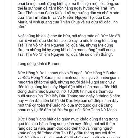
phải là một hành động biệt lập mà thể hiện một lối sống, cụ
thể là sự hoán cải tâm hồn hằng ngày hướng về Trái Tim
Cực Thánh của Chúa Kitô, dưới sự hướng dẫn và chăm sóc
của Trái Tim Sầu Bi và Vô Nhiễm Nguyên Tội của Đức
Maria, vì vinh quang của Thiên Chúa và sự cứu rỗi các linh
hồn.”
Ngài cũng khích lệ các tín hữu, nói rằng mặc dù Đức Mẹ đã
nói rõ về nỗi đau khổ lớn lao sẽ xảy ra nếu không tôn sùng
Trái Tim Vô Nhiễm Nguyên Tội của Mẹ, nhưng Mẹ cũng
đưa ra những lời hy vọng khi nhấn mạnh rằng “cuối cùng
Trái Tim Vô Nhiễm Nguyên Tội của Mẹ sẽ chiến thắng”.
Lòng sùng kính ở Burundi
Đức Hồng Y De Lassus cho biết ngoài Đức Hồng Y Burke
và Đức Hồng Y Sarah, liên minh còn liên lạc với nhiều giám
mục trên khắp thế giới, những người đã kêu gọi sự chú ý
đến lòng sùng kính này. Ngài đặc biệt nhấn mạnh đến Hội
đồng Giám mục Burundi, nơi 10.000 tín hữu đã tham dự
buổi sùng kính Thứ Bảy Đầu Tháng vào ngày 3 tháng 5 năm
nay — lần đầu tiên kể từ khi Đức Mẹ ban sứ điệp cách đây
một thế kỷ, toàn thể Giáo hội của một quốc gia đã cùng
nhau quy tụ để đáp lại lời kêu gọi của Đức Trinh Nữ Maria.
Đức Hồng Y cho biết các giám mục khác cũng đang trong
quá trình cử hành lòng sùng kính này, đồng thời nói thêm
rằng các tu viện, giám đốc các đền thờ và những người
khác cũng đã “chào đón Thứ Bảy đầu tháng này với đức
tin”. Vào tháng 8, liên minh đã tổ chức một buổi cầu nguyện