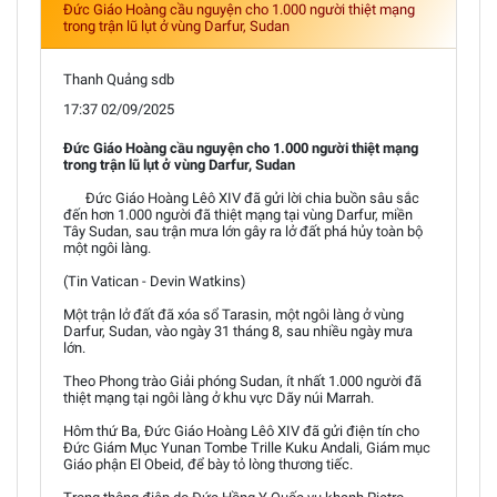
Đức Giáo Hoàng cầu nguyện cho 1.000 người thiệt mạng
trong trận lũ lụt ở vùng Darfur, Sudan
Thanh Quảng sdb
17:37 02/09/2025
Đức Giáo Hoàng cầu nguyện cho 1.000 người thiệt mạng
trong trận lũ lụt ở vùng Darfur, Sudan
Đức Giáo Hoàng Lêô XIV đã gửi lời chia buồn sâu sắc
đến hơn 1.000 người đã thiệt mạng tại vùng Darfur, miền
Tây Sudan, sau trận mưa lớn gây ra lở đất phá hủy toàn bộ
một ngôi làng.
(Tin Vatican - Devin Watkins)
Một trận lở đất đã xóa sổ Tarasin, một ngôi làng ở vùng
Darfur, Sudan, vào ngày 31 tháng 8, sau nhiều ngày mưa
lớn.
Theo Phong trào Giải phóng Sudan, ít nhất 1.000 người đã
thiệt mạng tại ngôi làng ở khu vực Dãy núi Marrah.
Hôm thứ Ba, Đức Giáo Hoàng Lêô XIV đã gửi điện tín cho
Đức Giám Mục Yunan Tombe Trille Kuku Andali, Giám mục
Giáo phận El Obeid, để bày tỏ lòng thương tiếc.