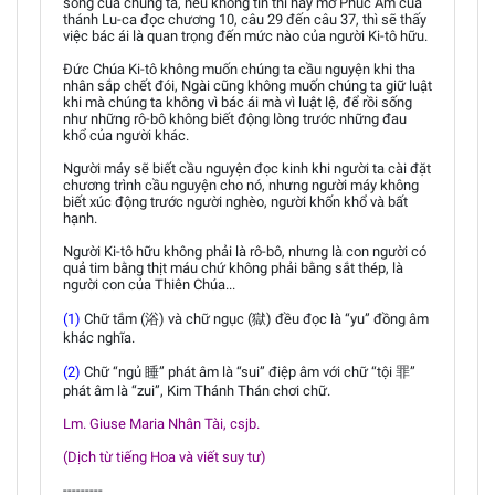
sống của chúng ta, nếu không tin thì hãy mở Phuc Âm của
thánh Lu-ca đọc chương 10, câu 29 đến câu 37, thì sẽ thấy
việc bác ái là quan trọng đến mức nào của người Ki-tô hữu.
Đức Chúa Ki-tô không muốn chúng ta cầu nguyện khi tha
nhân sắp chết đói, Ngài cũng không muốn chúng ta giữ luật
khi mà chúng ta không vì bác ái mà vì luật lệ, để rồi sống
như những rô-bô không biết động lòng trước những đau
khổ của người khác.
Người máy sẽ biết cầu nguyện đọc kinh khi người ta cài đặt
chương trình cầu nguyện cho nó, nhưng người máy không
biết xúc động trước người nghèo, người khốn khổ và bất
hạnh.
Người Ki-tô hữu không phải là rô-bô, nhưng là con người có
quả tim bằng thịt máu chứ không phải bằng sắt thép, là
người con của Thiên Chúa...
(1)
Chữ tắm (浴) và chữ ngục (獄) đều đọc là “yu” đồng âm
khác nghĩa.
(2)
Chữ “ngủ 睡” phát âm là “sui” điệp âm với chữ “tội 罪”
phát âm là “zui”, Kim Thánh Thán chơi chữ.
Lm. Giuse Maria Nhân Tài, csjb.
(Dịch từ tiếng Hoa và viết suy tư)
---------