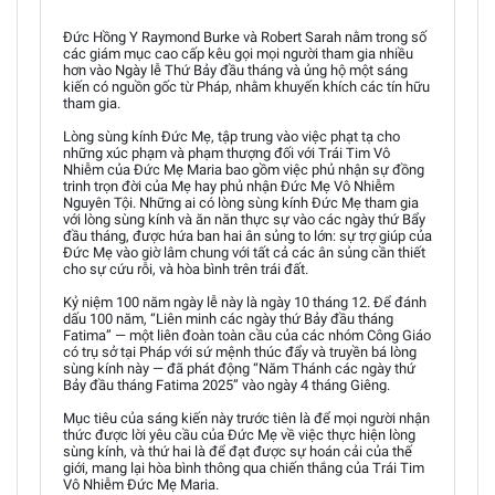
Đức Hồng Y Raymond Burke và Robert Sarah nằm trong số
các giám mục cao cấp kêu gọi mọi người tham gia nhiều
hơn vào Ngày lễ Thứ Bảy đầu tháng và ủng hộ một sáng
kiến có nguồn gốc từ Pháp, nhằm khuyến khích các tín hữu
tham gia.
Lòng sùng kính Đức Mẹ, tập trung vào việc phạt tạ cho
những xúc phạm và phạm thượng đối với Trái Tim Vô
Nhiễm của Đức Mẹ Maria bao gồm việc phủ nhận sự đồng
trinh trọn đời của Mẹ hay phủ nhận Đức Mẹ Vô Nhiễm
Nguyên Tội. Những ai có lòng sùng kính Đức Mẹ tham gia
với lòng sùng kính và ăn năn thực sự vào các ngày thứ Bẩy
đầu tháng, được hứa ban hai ân sủng to lớn: sự trợ giúp của
Đức Mẹ vào giờ lâm chung với tất cả các ân sủng cần thiết
cho sự cứu rỗi, và hòa bình trên trái đất.
Kỷ niệm 100 năm ngày lễ này là ngày 10 tháng 12. Để đánh
dấu 100 năm, “Liên minh các ngày thứ Bảy đầu tháng
Fatima” — một liên đoàn toàn cầu của các nhóm Công Giáo
có trụ sở tại Pháp với sứ mệnh thúc đẩy và truyền bá lòng
sùng kính này — đã phát động “Năm Thánh các ngày thứ
Bảy đầu tháng Fatima 2025” vào ngày 4 tháng Giêng.
Mục tiêu của sáng kiến này trước tiên là để mọi người nhận
thức được lời yêu cầu của Đức Mẹ về việc thực hiện lòng
sùng kính, và thứ hai là để đạt được sự hoán cải của thế
giới, mang lại hòa bình thông qua chiến thắng của Trái Tim
Vô Nhiễm Đức Mẹ Maria.