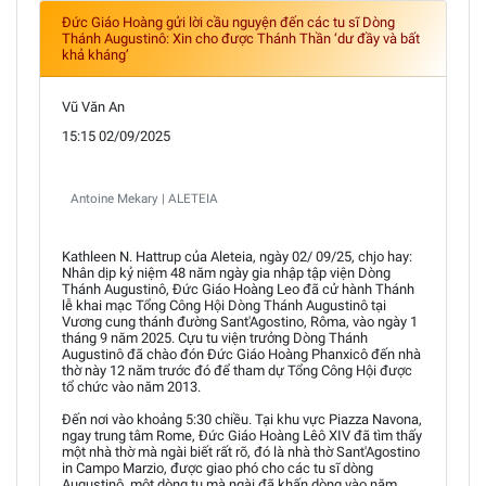
Đức Giáo Hoàng gửi lời cầu nguyện đến các tu sĩ Dòng
Thánh Augustinô: Xin cho được Thánh Thần ‘dư đầy và bất
khả kháng’
Vũ Văn An
15:15 02/09/2025
Antoine Mekary | ALETEIA
Kathleen N. Hattrup của Aleteia, ngày 02/ 09/25, chjo hay:
Nhân dịp kỷ niệm 48 năm ngày gia nhập tập viện Dòng
Thánh Augustinô, Đức Giáo Hoàng Leo đã cử hành Thánh
lễ khai mạc Tổng Công Hội Dòng Thánh Augustinô tại
Vương cung thánh đường Sant'Agostino, Rôma, vào ngày 1
tháng 9 năm 2025. Cựu tu viện trưởng Dòng Thánh
Augustinô đã chào đón Đức Giáo Hoàng Phanxicô đến nhà
thờ này 12 năm trước đó để tham dự Tổng Công Hội được
tổ chức vào năm 2013.
Đến nơi vào khoảng 5:30 chiều. Tại khu vực Piazza Navona,
ngay trung tâm Rome, Đức Giáo Hoàng Lêô XIV đã tìm thấy
một nhà thờ mà ngài biết rất rõ, đó là nhà thờ Sant'Agostino
in Campo Marzio, được giao phó cho các tu sĩ dòng
Augustinô, một dòng tu mà ngài đã khấn dòng vào năm