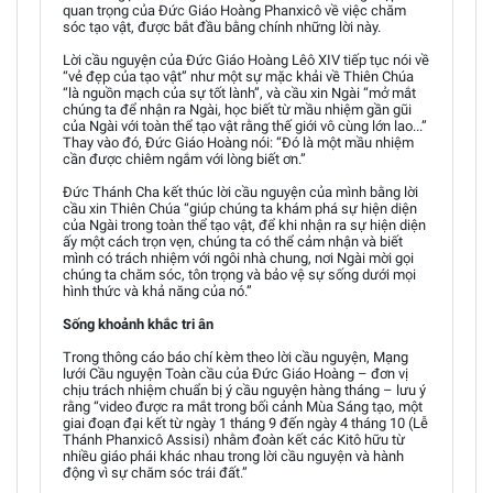
quan trọng của Đức Giáo Hoàng Phanxicô về việc chăm
sóc tạo vật, được bắt đầu bằng chính những lời này.
Lời cầu nguyện của Đức Giáo Hoàng Lêô XIV tiếp tục nói về
“vẻ đẹp của tạo vật” như một sự mặc khải về Thiên Chúa
“là nguồn mạch của sự tốt lành”, và cầu xin Ngài “mở mắt
chúng ta để nhận ra Ngài, học biết từ mầu nhiệm gần gũi
của Ngài với toàn thể tạo vật rằng thế giới vô cùng lớn lao...”
Thay vào đó, Đức Giáo Hoàng nói: “Đó là một mầu nhiệm
cần được chiêm ngắm với lòng biết ơn.”
Đức Thánh Cha kết thúc lời cầu nguyện của mình bằng lời
cầu xin Thiên Chúa “giúp chúng ta khám phá sự hiện diện
của Ngài trong toàn thể tạo vật, để khi nhận ra sự hiện diện
ấy một cách trọn vẹn, chúng ta có thể cảm nhận và biết
mình có trách nhiệm với ngôi nhà chung, nơi Ngài mời gọi
chúng ta chăm sóc, tôn trọng và bảo vệ sự sống dưới mọi
hình thức và khả năng của nó.”
Sống khoảnh khắc tri ân
Trong thông cáo báo chí kèm theo lời cầu nguyện, Mạng
lưới Cầu nguyện Toàn cầu của Đức Giáo Hoàng – đơn vị
chịu trách nhiệm chuẩn bị ý cầu nguyện hàng tháng – lưu ý
rằng “video được ra mắt trong bối cảnh Mùa Sáng tạo, một
giai đoạn đại kết từ ngày 1 tháng 9 đến ngày 4 tháng 10 (Lễ
Thánh Phanxicô Assisi) nhằm đoàn kết các Kitô hữu từ
nhiều giáo phái khác nhau trong lời cầu nguyện và hành
động vì sự chăm sóc trái đất.”