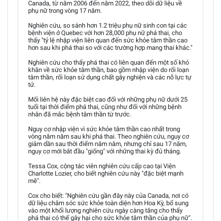
Canada, từ năm 2006 đến năm 2022, theo dõi dữ liệu về
phụ nữ trong vòng 17 năm.
Nghiên cứu, so sánh hơn 1.2 triệu phụ nữ sinh con tại các
bệnh viện ở Quebec với hơn 28,000 phụ nữ phá thai, cho
thấy "tỷ lệ nhập viện liên quan đến sức khỏe tâm thần cao
hơn sau khi phá thai so với các trường hợp mang thai khác."
Nghiên cứu cho thấy phá thai có liên quan đến một số khó
khăn về sức khỏe tâm thần, bao gồm nhập viện do rối loạn
tâm thần, rối loạn sử dụng chất gây nghiện và các nỗ lực tự
tử.
Mối liên hệ này đặc biệt cao đối với những phụ nữ dưới 25
tuổi tại thời điểm phá thai, cũng như đối với những bệnh
nhân đã mắc bệnh tâm thần từ trước.
Nguy cơ nhập viện vì sức khỏe tâm thần cao nhất trong
vòng năm năm sau khi phá thai. Theo nghiên cứu, nguy cơ
giảm dần sau thời điểm năm năm, nhưng chỉ sau 17 năm,
nguy cơ mới bắt đầu "giống" với những thai kỳ đủ tháng.
Tessa Cox, cộng tác viên nghiên cứu cấp cao tại Viện
Charlotte Lozier, cho biết nghiên cứu này "đặc biệt mạnh
mẽ".
Cox cho biết: "Nghiên cứu gần đây này của Canada, nơi có
dữ liệu chăm sóc sức khỏe toàn diện hơn Hoa Kỳ, bổ sung
vào một khối lượng nghiên cứu ngày càng tăng cho thấy
phá thai có thể gây hại cho sức khỏe tâm thần của phụ nữ".