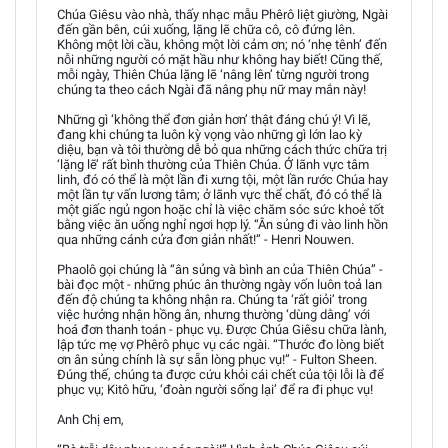
Chúa Giêsu vào nhà, thấy nhạc mẫu Phêrô liệt giường, Ngài
đến gần bên, cúi xuống, lặng lẽ chữa cô, cô đứng lên.
Không một lời cầu, không một lời cảm ơn; nó ‘nhẹ tênh’ đến
nỗi những người có mặt hầu như không hay biết! Cũng thế,
mỗi ngày, Thiên Chúa lặng lẽ ‘nâng lên’ từng người trong
chúng ta theo cách Ngài đã nâng phụ nữ may mắn này!
Những gì ‘không thể đơn giản hơn’ thật đáng chú ý! Vì lẽ,
đang khi chúng ta luôn kỳ vọng vào những gì lớn lao kỳ
diệu, bạn và tôi thường dễ bỏ qua những cách thức chữa trị
‘lặng lẽ’ rất bình thường của Thiên Chúa. Ở lãnh vực tâm
linh, đó có thể là một lần đi xưng tội, một lần rước Chúa hay
một lần tự vấn lương tâm; ở lãnh vực thể chất, đó có thể là
một giấc ngủ ngon hoặc chỉ là việc chăm sóc sức khoẻ tốt
bằng việc ăn uống nghỉ ngơi hợp lý. “Ân sủng đi vào linh hồn
qua những cánh cửa đơn giản nhất!” - Henri Nouwen.
Phaolô gọi chúng là “ân sủng và bình an của Thiên Chúa” -
bài đọc một - những phúc ân thường ngày vốn luôn toả lan
đến độ chúng ta không nhận ra. Chúng ta ‘rất giỏi’ trong
việc hưởng nhận hồng ân, nhưng thường ‘dùng dằng’ với
hoá đơn thanh toán - phục vụ. Được Chúa Giêsu chữa lành,
lập tức mẹ vợ Phêrô phục vụ các ngài. “Thước đo lòng biết
ơn ân sủng chính là sự sẵn lòng phục vụ!” - Fulton Sheen.
Đúng thế, chúng ta được cứu khỏi cái chết của tội lỗi là để
phục vụ; Kitô hữu, ‘đoàn người sống lại’ để ra đi phục vụ!
Anh Chị em,