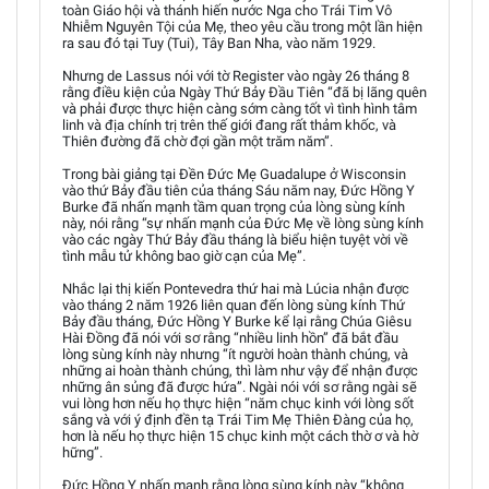
toàn Giáo hội và thánh hiến nước Nga cho Trái Tim Vô
Nhiễm Nguyên Tội của Mẹ, theo yêu cầu trong một lần hiện
ra sau đó tại Tuy (Tui), Tây Ban Nha, vào năm 1929.
Nhưng de Lassus nói với tờ Register vào ngày 26 tháng 8
rằng điều kiện của Ngày Thứ Bảy Đầu Tiên “đã bị lãng quên
và phải được thực hiện càng sớm càng tốt vì tình hình tâm
linh và địa chính trị trên thế giới đang rất thảm khốc, và
Thiên đường đã chờ đợi gần một trăm năm”.
Trong bài giảng tại Đền Đức Mẹ Guadalupe ở Wisconsin
vào thứ Bảy đầu tiên của tháng Sáu năm nay, Đức Hồng Y
Burke đã nhấn mạnh tầm quan trọng của lòng sùng kính
này, nói rằng “sự nhấn mạnh của Đức Mẹ về lòng sùng kính
vào các ngày Thứ Bảy đầu tháng là biểu hiện tuyệt vời về
tình mẫu tử không bao giờ cạn của Mẹ”.
Nhắc lại thị kiến Pontevedra thứ hai mà Lúcia nhận được
vào tháng 2 năm 1926 liên quan đến lòng sùng kính Thứ
Bảy đầu tháng, Đức Hồng Y Burke kể lại rằng Chúa Giêsu
Hài Đồng đã nói với sơ rằng “nhiều linh hồn” đã bắt đầu
lòng sùng kính này nhưng “ít người hoàn thành chúng, và
những ai hoàn thành chúng, thì làm như vậy để nhận được
những ân sủng đã được hứa”. Ngài nói với sơ rằng ngài sẽ
vui lòng hơn nếu họ thực hiện “năm chục kinh với lòng sốt
sắng và với ý định đền tạ Trái Tim Mẹ Thiên Đàng của họ,
hơn là nếu họ thực hiện 15 chục kinh một cách thờ ơ và hờ
hững”.
Đức Hồng Y nhấn mạnh rằng lòng sùng kính này “không