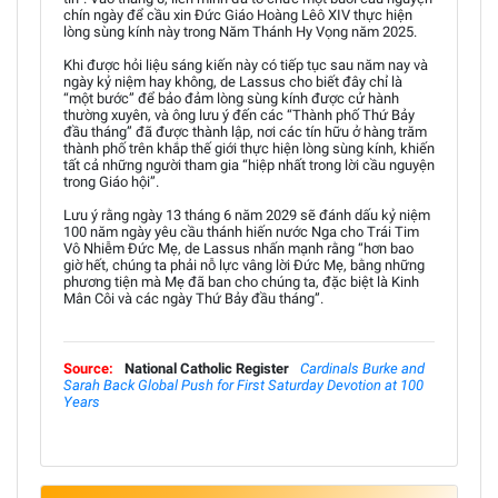
chín ngày để cầu xin Đức Giáo Hoàng Lêô XIV thực hiện
lòng sùng kính này trong Năm Thánh Hy Vọng năm 2025.
Khi được hỏi liệu sáng kiến này có tiếp tục sau năm nay và
ngày kỷ niệm hay không, de Lassus cho biết đây chỉ là
“một bước” để bảo đảm lòng sùng kính được cử hành
thường xuyên, và ông lưu ý đến các “Thành phố Thứ Bảy
đầu tháng” đã được thành lập, nơi các tín hữu ở hàng trăm
thành phố trên khắp thế giới thực hiện lòng sùng kính, khiến
tất cả những người tham gia “hiệp nhất trong lời cầu nguyện
trong Giáo hội”.
Lưu ý rằng ngày 13 tháng 6 năm 2029 sẽ đánh dấu kỷ niệm
100 năm ngày yêu cầu thánh hiến nước Nga cho Trái Tim
Vô Nhiễm Đức Mẹ, de Lassus nhấn mạnh rằng “hơn bao
giờ hết, chúng ta phải nỗ lực vâng lời Đức Mẹ, bằng những
phương tiện mà Mẹ đã ban cho chúng ta, đặc biệt là Kinh
Mân Côi và các ngày Thứ Bảy đầu tháng”.
Source:
National Catholic Register
Cardinals Burke and
Sarah Back Global Push for First Saturday Devotion at 100
Years