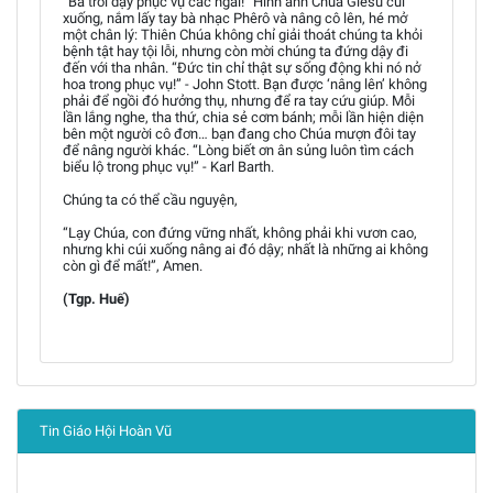
“Bà trỗi dậy phục vụ các ngài!” Hình ảnh Chúa Giêsu cúi
xuống, nắm lấy tay bà nhạc Phêrô và nâng cô lên, hé mở
một chân lý: Thiên Chúa không chỉ giải thoát chúng ta khỏi
bệnh tật hay tội lỗi, nhưng còn mời chúng ta đứng dậy đi
đến với tha nhân. “Đức tin chỉ thật sự sống động khi nó nở
hoa trong phục vụ!” - John Stott. Bạn được ‘nâng lên’ không
phải để ngồi đó hưởng thụ, nhưng để ra tay cứu giúp. Mỗi
lần lắng nghe, tha thứ, chia sẻ cơm bánh; mỗi lần hiện diện
bên một người cô đơn… bạn đang cho Chúa mượn đôi tay
để nâng người khác. “Lòng biết ơn ân sủng luôn tìm cách
biểu lộ trong phục vụ!” - Karl Barth.
Chúng ta có thể cầu nguyện,
“Lạy Chúa, con đứng vững nhất, không phải khi vươn cao,
nhưng khi cúi xuống nâng ai đó dậy; nhất là những ai không
còn gì để mất!”, Amen.
(Tgp. Huế)
Tin Giáo Hội Hoàn Vũ