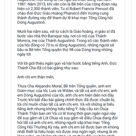
1981. Năm 2013, khi vẫn còn là Bề trên của cộng đoàn này,
hiện có 2,300 thành viên, Tu sĩ Robert Francis Prevost đã
chào đón Đức Giáo Hoàng Phanxicô đến Vương cung
thánh đường này để tham dự lễ khai mạc Tổng Công hội
Dòng Augustinô.
Mười hai năm sau, với tư cách là Giáo hoàng, vị giáo sĩ đã
bước vào nhà thờ Baroque này, nơi có mộ của Thánh
Monica, mẹ của Thánh Augustinô. Trong số các thành viên
của hội đồng có 73 tu sĩ dòng Augustinô, những người sẽ
bầu ra Bề trên Tổng quyền thứ 98 của Dòng trong những
ngày tới.
Với lời giới thiệu ngắn gọn và hài hước bằng tiếng Anh, Đức
Thánh Cha đã có bài giảng như sau:
Anh chị em thân mến,
Thưa Cha Alejandro Moral, Bề trên Tổng quyền, anh em
Giám mục của tôi, Luis và Wilder, và tất cả anh chị em, anh
em Dòng Augustinô của tôi, anh chị em hiện diện nơi đây.
Trước khi bắt đầu bài giảng chính thức đã được chuẩn bị,
tôi chỉ muốn chào tất cả anh chị em. Và với những ai hiểu
tiếng Anh nhưng không hiểu tiếng Ý: hãy cầu xin Chúa
Thánh Thần ban ơn! Và có lẽ trong thời gian ngắn ngủi này
để suy gẫm về Lời Chúa và suy gẫm về điều Chúa đang đòi
hỏi tất cả anh chị em, những người sắp khai mạc Tổng
Công Hội Thường Kỳ này, anh chị em sẽ được ban ơn không
nhất thiết là hiểu hoặc nói được mọi ngôn ngữ, nhưng là ơn