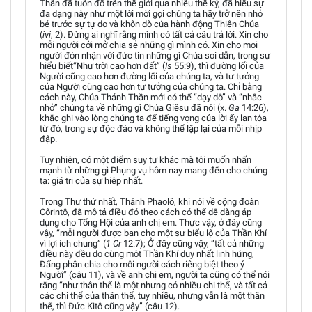
Thần đã tuôn đổ trên thế giới qua nhiều thế kỷ, đã hiểu sự
đa dạng này như một lời mời gọi chúng ta hãy trở nên nhỏ
bé trước sự tự do và khôn dò của hành động Thiên Chúa
(
ivi
, 2). Đừng ai nghĩ rằng mình có tất cả câu trả lời. Xin cho
mỗi người cởi mở chia sẻ những gì mình có. Xin cho mọi
người đón nhận với đức tin những gì Chúa soi dẫn, trong sự
hiểu biết“Như trời cao hơn đất” (
Is
55:9), thì đường lối của
Người cũng cao hơn đường lối của chúng ta, và tư tưởng
của Người cũng cao hơn tư tưởng của chúng ta. Chỉ bằng
cách này, Chúa Thánh Thần mới có thể “dạy dỗ” và “nhắc
nhở” chúng ta về những gì Chúa Giêsu đã nói (x.
Ga
14:26),
khắc ghi vào lòng chúng ta để tiếng vọng của lời ấy lan tỏa
từ đó, trong sự độc đáo và không thể lặp lại của mỗi nhịp
đập.
Tuy nhiên, có một điểm suy tư khác mà tôi muốn nhấn
mạnh từ những gì Phụng vụ hôm nay mang đến cho chúng
ta: giá trị của sự hiệp nhất.
Trong Thư thứ nhất, Thánh Phaolô, khi nói về cộng đoàn
Côrintô, đã mô tả điều đó theo cách có thể dễ dàng áp
dụng cho Tổng Hội của anh chị em. Thực vậy, ở đây cũng
vậy, “mỗi người được ban cho một sự biểu lộ của Thần Khí
vì lợi ích chung” (
1 Cr
12:7); Ở đây cũng vậy, “tất cả những
điều này đều do cùng một Thần Khí duy nhất linh hứng,
Đấng phân chia cho mỗi người cách riêng biệt theo ý
Người” (câu 11), và về anh chị em, người ta cũng có thể nói
rằng “như thân thể là một nhưng có nhiều chi thể, và tất cả
các chi thể của thân thể, tuy nhiều, nhưng vẫn là một thân
thể, thì Đức Kitô cũng vậy” (câu 12).