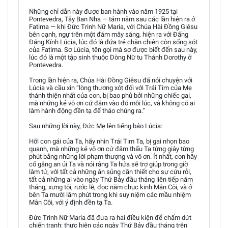
Những chỉ dẫn này được ban hành vào năm 1925 tại
Pontevedra, Tây Ban Nha — tám năm sau các lần hiện ra ở
Fatima — khi Đức Trinh Nữ Maria, với Chúa Hài Đồng Giêsu
bên cạnh, ngự trên một đám mây sáng, hiện ra với Đấng
Đáng Kính Lúcia, lúc đó là đứa trẻ chăn chiên còn sống sót
của Fatima. Sơ Lúcia, tên gọi mà sơ được biết đến sau này,
lúc đó là một tập sinh thuộc Dòng Nữ tu Thánh Dorothy ở
Pontevedra.
Trong lần hiện ra, Chúa Hài Đồng Giêsu đã nói chuyện với
Lúcia và cầu xin “lòng thương xót đối với Trái Tim của Mẹ
thánh thiện nhất của con, bị bao phủ bởi những chiếc gai,
mà những kẻ vô ơn cứ đâm vào đó mỗi lúc, và không có ai
làm hành động đền tạ để tháo chúng ra.”
Sau những lời này, Đức Mẹ lên tiếng bảo Lúcia:
Hỡi con gái của Ta, hãy nhìn Trái Tim Ta, bị gai nhọn bao
quanh, mà những kẻ vô ơn cứ đâm thấu Ta từng giây từng
phút bằng những lời phạm thượng và vô ơn. Ít nhất, con hãy
cố gắng an ủi Ta và nói rằng Ta hứa sẽ trợ giúp trong giờ
lâm tử, với tất cả những ân sủng cần thiết cho sự cứu rỗi,
tất cả những ai vào ngày Thứ Bảy đầu tháng liên tiếp năm
tháng, xưng tội, rước lễ, đọc năm chục kinh Mân Côi, và ở
bên Ta mười lăm phút trong khi suy niệm các mầu nhiệm
Mân Côi, với ý định đền tạ Ta.
Đức Trinh Nữ Maria đã đưa ra hai điều kiện để chấm dứt
chiến tranh: thực hiện các ngày Thứ Bảy đầu tháng trên