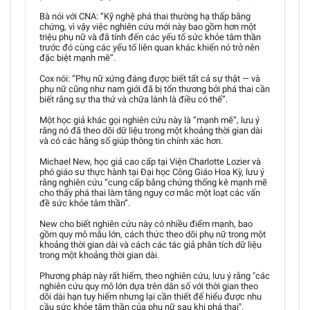
Bà nói với CNA: “Kỹ nghệ phá thai thường hạ thấp bằng
chứng, vì vậy việc nghiên cứu mới này bao gồm hơn một
triệu phụ nữ và đã tính đến các yếu tố sức khỏe tâm thần
trước đó cùng các yếu tố liên quan khác khiến nó trở nên
đặc biệt mạnh mẽ”.
Cox nói: “Phụ nữ xứng đáng được biết tất cả sự thật — và
phụ nữ cũng như nam giới đã bị tổn thương bởi phá thai cần
biết rằng sự tha thứ và chữa lành là điều có thể”.
Một học giả khác gọi nghiên cứu này là “mạnh mẽ”, lưu ý
rằng nó đã theo dõi dữ liệu trong một khoảng thời gian dài
và có các hằng số giúp thông tin chính xác hơn.
Michael New, học giả cao cấp tại Viện Charlotte Lozier và
phó giáo sư thực hành tại Đại học Công Giáo Hoa Kỳ, lưu ý
rằng nghiên cứu “cung cấp bằng chứng thống kê mạnh mẽ
cho thấy phá thai làm tăng nguy cơ mắc một loạt các vấn
đề sức khỏe tâm thần”.
New cho biết nghiên cứu này có nhiều điểm mạnh, bao
gồm quy mô mẫu lớn, cách thức theo dõi phụ nữ trong một
khoảng thời gian dài và cách các tác giả phân tích dữ liệu
trong một khoảng thời gian dài.
Phương pháp này rất hiếm, theo nghiên cứu, lưu ý rằng "các
nghiên cứu quy mô lớn dựa trên dân số với thời gian theo
dõi dài hạn tuy hiếm nhưng lại cần thiết để hiểu được nhu
cầu sức khỏe tâm thần của phụ nữ sau khi phá thai".