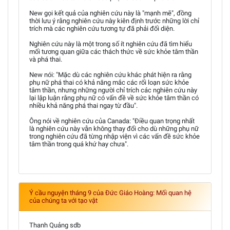
New gọi kết quả của nghiên cứu này là "mạnh mẽ", đồng
thời lưu ý rằng nghiên cứu này kiên định trước những lời chỉ
trích mà các nghiên cứu tương tự đã phải đối diện.
Nghiên cứu này là một trong số ít nghiên cứu đã tìm hiểu
mối tương quan giữa các thách thức về sức khỏe tâm thần
và phá thai.
New nói: "Mặc dù các nghiên cứu khác phát hiện ra rằng
phụ nữ phá thai có khả năng mắc các rối loạn sức khỏe
tâm thần, nhưng những người chỉ trích các nghiên cứu này
lại lập luận rằng phụ nữ có vấn đề về sức khỏe tâm thần có
nhiều khả năng phá thai ngay từ đầu".
Ông nói về nghiên cứu của Canada: "Điều quan trọng nhất
là nghiên cứu này vẫn không thay đổi cho dù những phụ nữ
trong nghiên cứu đã từng nhập viện vì các vấn đề sức khỏe
tâm thần trong quá khứ hay chưa".
Ý cầu nguyện tháng 9 của Đức Giáo Hoàng: Mối quan hệ
của chúng ta với tạo vật
Thanh Quảng sdb