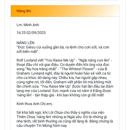
Nâng lên
Lm. Minh Anh
16:25 02/09/2025
NÂNG LÊN
“Đức Giêsu cúi xuống gần bà, ra lệnh cho cơn sốt, và cơn
sốt biến mất”.
Rolf Lovland viết “You Raise Me Up” - “Ngài nâng con lên” -
thoạt đầu chỉ với giai điệu. Cơ duyên đến khi ông vừa đọc
xong “Nụ hoa trắng nhất” - “The Whitest Flower” - của B.
Graham; Lovland nghĩ, đây là người hoàn hảo sẽ viết ca từ
cho ca khúc dở dang này. Chiều kia, hai người gặp nhau,
cùng nghe nó; tối đến, Graham viết phần lời mà không một
lần chỉnh sửa. “You Raise Me Up” được hát lần đầu tại đám
tang mẹ của Lovland. Sức mạnh của nó nằm ở Đấng được
‘nâng lên’ - tận thập giá - khi bạn không còn gì để mất!
Kính thưa Anh Chị em,
Sẽ khá bất ngờ, khi Lời Chúa cho thấy ý nghĩa của việc
Thiên Chúa ‘nâng lên’ những ai Ngài yêu. Đó là những gì
nhẹ tênh, rất bình thường và cũng rất lặng lẽ. Bằng chứng là
câu chuyện Tin Mừng hôm nay.