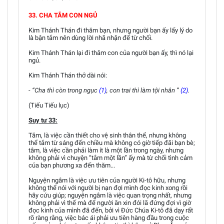
33. CHA TẮM CON NGỦ
Kim Thánh Thán đi thăm bạn, nhưng người bạn ấy lấy lý do
là bận tắm nên dùng lời nhã nhặn để từ chối.
Kim Thánh Thán lại đi thăm con của người bạn ấy, thì nó lại
ngủ.
Kim Thánh Thán thở dài nói:
- “Cha thì còn trong ngục
(1)
, con trai thì làm tội nhân ”
(2)
.
(Tiếu Tiếu lục)
Suy tư 33:
Tắm, là việc cần thiết cho vệ sinh thân thể, nhưng không
thể tắm từ sáng đến chiều mà không có giờ tiếp đãi bạn bè;
tắm, là việc cần phải làm ít là một lần trong ngày, nhưng
không phải vì chuyện “tắm một lần” ấy mà từ chối tình cảm
của bạn phương xa đến thăm...
Nguyện ngắm là việc ưu tiên của người Ki-tô hữu, nhưng
không thể nói với người bị nạn đợi mình đọc kinh xong rồi
hãy cứu giúp; nguyện ngắm là việc quan trọng nhất, nhưng
không phải vì thế mà để người ăn xin đói lã đứng đợi vì giờ
đọc kinh của mình đã đến, bởi vì Đức Chúa Ki-tô đã dạy rất
rõ ràng rằng, việc bác ái phải ưu tiên hàng đầu trong cuộc