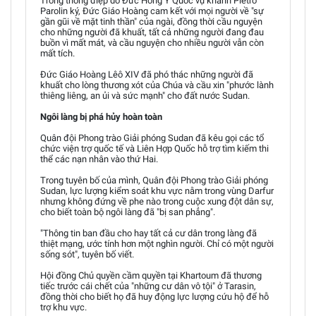
Trong thông điệp do Đức Hồng Y Quốc vụ khanh Pietro
Parolin ký, Đức Giáo Hoàng cam kết với mọi người về "sự
gần gũi về mặt tinh thần" của ngài, đồng thời cầu nguyện
cho những người đã khuất, tất cả những người đang đau
buồn vì mất mát, và cầu nguyện cho nhiều người vẫn còn
mất tích.
Đức Giáo Hoàng Lêô XIV đã phó thác những người đã
khuất cho lòng thương xót của Chúa và cầu xin "phước lành
thiêng liêng, an ủi và sức mạnh" cho đất nước Sudan.
Ngôi làng bị phá hủy hoàn toàn
Quân đội Phong trào Giải phóng Sudan đã kêu gọi các tổ
chức viện trợ quốc tế và Liên Hợp Quốc hỗ trợ tìm kiếm thi
thể các nạn nhân vào thứ Hai.
Trong tuyên bố của mình, Quân đội Phong trào Giải phóng
Sudan, lực lượng kiểm soát khu vực nằm trong vùng Darfur
nhưng không đứng về phe nào trong cuộc xung đột dân sự,
cho biết toàn bộ ngôi làng đã "bị san phẳng".
"Thông tin ban đầu cho hay tất cả cư dân trong làng đã
thiệt mạng, ước tính hơn một nghìn người. Chỉ có một người
sống sót", tuyên bố viết.
Hội đồng Chủ quyền cầm quyền tại Khartoum đã thương
tiếc trước cái chết của "những cư dân vô tội" ở Tarasin,
đồng thời cho biết họ đã huy động lực lượng cứu hộ để hỗ
trợ khu vực.