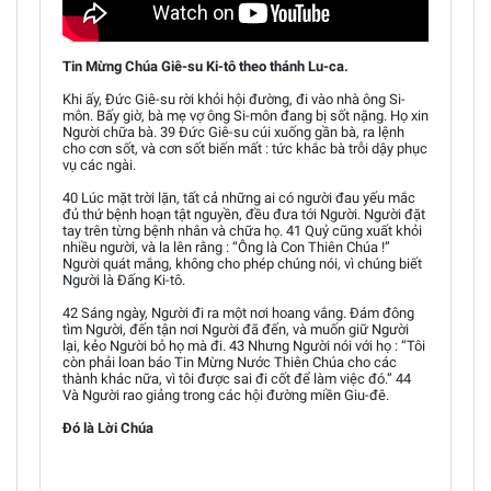
Tin Mừng Chúa Giê-su Ki-tô theo thánh Lu-ca.
Khi ấy, Đức Giê-su rời khỏi hội đường, đi vào nhà ông Si-
môn. Bấy giờ, bà mẹ vợ ông Si-môn đang bị sốt nặng. Họ xin
Người chữa bà. 39 Đức Giê-su cúi xuống gần bà, ra lệnh
cho cơn sốt, và cơn sốt biến mất : tức khắc bà trỗi dậy phục
vụ các ngài.
40 Lúc mặt trời lặn, tất cả những ai có người đau yếu mắc
đủ thứ bệnh hoạn tật nguyền, đều đưa tới Người. Người đặt
tay trên từng bệnh nhân và chữa họ. 41 Quỷ cũng xuất khỏi
nhiều người, và la lên rằng : “Ông là Con Thiên Chúa !”
Người quát mắng, không cho phép chúng nói, vì chúng biết
Người là Đấng Ki-tô.
42 Sáng ngày, Người đi ra một nơi hoang vắng. Đám đông
tìm Người, đến tận nơi Người đã đến, và muốn giữ Người
lại, kẻo Người bỏ họ mà đi. 43 Nhưng Người nói với họ : “Tôi
còn phải loan báo Tin Mừng Nước Thiên Chúa cho các
thành khác nữa, vì tôi được sai đi cốt để làm việc đó.” 44
Và Người rao giảng trong các hội đường miền Giu-đê.
Đó là Lời Chúa