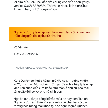
lời hứa của Con Cha, dẫn dắt chúng con đến chân lý trọn
vẹn” (x.
SÁCH LỄ RÔMA
, Thánh Lễ Ngoại lịch kính Chúa
Thánh Thần, B, Lời nguyện đầu).
Nghiên cứu: Tỷ lệ nhập viện liên quan đến sức khỏe tâm
thần tăng gấp đôi ở phụ nữ phá thai
Vũ Văn An
15:49 02/09/2025
Nguồn: GBALLGIGGSPHOTO/Shutterstock
Kate Quiñones thuộc hãng tin CNA, ngày 1 tháng 9 năm
2025, cho hay: Một nghiên cứu gần đây cho thấy tỷ lệ nhập
viện liên quan đến sức khỏe tâm thần ở phụ nữ phá thai
tăng gấp đôi so với phụ nữ sinh con.
Nghiên cứu, được công bố vào mùa hè này trên Tạp chí
Nghiên cứu Tâm thần, đã so sánh tỷ lệ phá thai với các
trường hợp mang thai khác tại các bệnh viện ở Quebec,