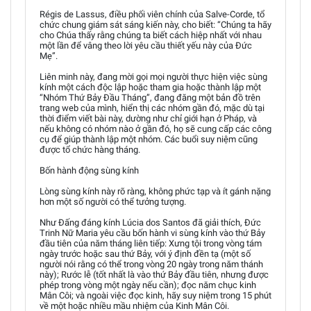
Régis de Lassus, điều phối viên chính của Salve-Corde, tổ
chức chung giám sát sáng kiến này, cho biết: “Chúng ta hãy
cho Chúa thấy rằng chúng ta biết cách hiệp nhất với nhau
một lần để vâng theo lời yêu cầu thiết yếu này của Đức
Mẹ”.
Liên minh này, đang mời gọi mọi người thực hiện việc sùng
kính một cách độc lập hoặc tham gia hoặc thành lập một
“Nhóm Thứ Bảy Đầu Tháng”, đang đăng một bản đồ trên
trang web của mình, hiển thị các nhóm gần đó, mặc dù tại
thời điểm viết bài này, dường như chỉ giới hạn ở Pháp, và
nếu không có nhóm nào ở gần đó, họ sẽ cung cấp các công
cụ để giúp thành lập một nhóm. Các buổi suy niệm cũng
được tổ chức hàng tháng.
Bốn hành động sùng kính
Lòng sùng kính này rõ ràng, không phức tạp và ít gánh nặng
hơn một số người có thể tưởng tượng.
Như Đấng đáng kính Lúcia dos Santos đã giải thích, Đức
Trinh Nữ Maria yêu cầu bốn hành vi sùng kính vào thứ Bảy
đầu tiên của năm tháng liên tiếp: Xưng tội trong vòng tám
ngày trước hoặc sau thứ Bảy, với ý định đền tạ (một số
người nói rằng có thể trong vòng 20 ngày trong năm thánh
này); Rước lễ (tốt nhất là vào thứ Bảy đầu tiên, nhưng được
phép trong vòng một ngày nếu cần); đọc năm chục kinh
Mân Côi; và ngoài việc đọc kinh, hãy suy niệm trong 15 phút
về một hoặc nhiều mầu nhiệm của Kinh Mân Côi.