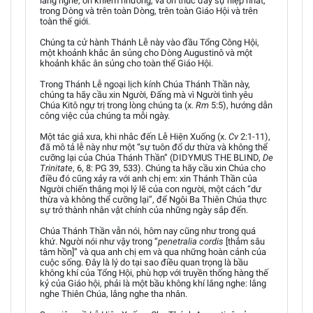
lắng nghe, ơn khiêm nhường, và ơn thúc đẩy sự hiệp nhất,
trong Dòng và trên toàn Dòng, trên toàn Giáo Hội và trên
toàn thế giới.
Chúng ta cử hành Thánh Lễ này vào đầu Tổng Công Hội,
một khoảnh khắc ân sủng cho Dòng Augustinô và một
khoảnh khắc ân sủng cho toàn thể Giáo Hội.
Trong Thánh Lễ ngoại lịch kính Chúa Thánh Thần này,
chúng ta hãy cầu xin Người, Đấng mà vì Người tình yêu
Chúa Kitô ngự trị trong lòng chúng ta (x.
Rm
5:5), hướng dẫn
công việc của chúng ta mỗi ngày.
Một tác giả xưa, khi nhắc đến Lễ Hiện Xuống (x.
Cv
2:1-11),
đã mô tả lễ này như một “sự tuôn đổ dư thừa và không thể
cưỡng lại của Chúa Thánh Thần” (DIDYMUS THE BLIND,
De
Trinitate
, 6, 8: PG 39, 533). Chúng ta hãy cầu xin Chúa cho
điều đó cũng xảy ra với anh chị em: xin Thánh Thần của
Người chiến thắng mọi lý lẽ của con người, một cách “dư
thừa và không thể cưỡng lại”, để Ngôi Ba Thiên Chúa thực
sự trở thành nhân vật chính của những ngày sắp đến.
Chúa Thánh Thần vẫn nói, hôm nay cũng như trong quá
khứ. Người nói như vậy trong “
penetralia cordis
[thẳm sâu
tâm hồn]” và qua anh chị em và qua những hoàn cảnh của
cuộc sống. Đây là lý do tại sao điều quan trọng là bầu
không khí của Tổng Hội, phù hợp với truyền thống hàng thế
kỷ của Giáo hội, phải là một bầu không khí lắng nghe: lắng
nghe Thiên Chúa, lắng nghe tha nhân.