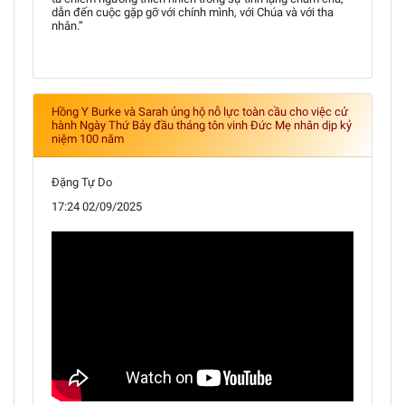
dẫn đến cuộc gặp gỡ với chính mình, với Chúa và với tha
nhân.”
Hồng Y Burke và Sarah ủng hộ nỗ lực toàn cầu cho việc cử
hành Ngày Thứ Bảy đầu tháng tôn vinh Đức Mẹ nhân dịp kỷ
niệm 100 năm
Đặng Tự Do
17:24 02/09/2025