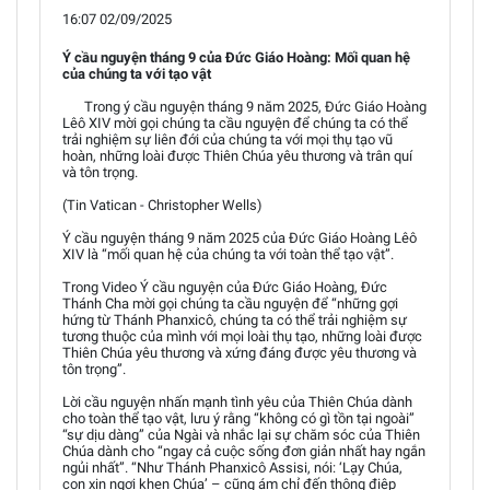
16:07 02/09/2025
Ý cầu nguyện tháng 9 của Đức Giáo Hoàng: Mối quan hệ
của chúng ta với tạo vật
Trong ý cầu nguyện tháng 9 năm 2025, Đức Giáo Hoàng
Lêô XIV mời gọi chúng ta cầu nguyện để chúng ta có thể
trải nghiệm sự liên đới của chúng ta với mọi thụ tạo vũ
hoàn, những loài được Thiên Chúa yêu thương và trân quí
và tôn trọng.
(Tin Vatican - Christopher Wells)
Ý cầu nguyện tháng 9 năm 2025 của Đức Giáo Hoàng Lêô
XIV là “mối quan hệ của chúng ta với toàn thể tạo vật”.
Trong Video Ý cầu nguyện của Đức Giáo Hoàng, Đức
Thánh Cha mời gọi chúng ta cầu nguyện để “những gợi
hứng từ Thánh Phanxicô, chúng ta có thể trải nghiệm sự
tương thuộc của mình với mọi loài thụ tạo, những loài được
Thiên Chúa yêu thương và xứng đáng được yêu thương và
tôn trọng”.
Lời cầu nguyện nhấn mạnh tình yêu của Thiên Chúa dành
cho toàn thể tạo vật, lưu ý rằng “không có gì tồn tại ngoài”
“sự dịu dàng” của Ngài và nhắc lại sự chăm sóc của Thiên
Chúa dành cho “ngay cả cuộc sống đơn giản nhất hay ngắn
ngủi nhất”. “Như Thánh Phanxicô Assisi, nói: ‘Lạy Chúa,
con xin ngợi khen Chúa’ – cũng ám chỉ đến thông điệp