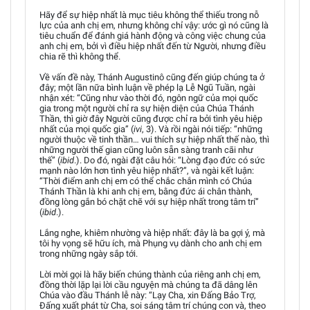
Hãy để sự hiệp nhất là mục tiêu không thể thiếu trong nỗ
lực của anh chị em, nhưng không chỉ vậy: ước gì nó cũng là
tiêu chuẩn để đánh giá hành động và công việc chung của
anh chị em, bởi vì điều hiệp nhất đến từ Người, nhưng điều
chia rẽ thì không thể.
Về vấn đề này, Thánh Augustinô cũng đến giúp chúng ta ở
đây; một lần nữa bình luận về phép lạ Lễ Ngũ Tuần, ngài
nhận xét: “Cũng như vào thời đó, ngôn ngữ của mọi quốc
gia trong một người chỉ ra sự hiện diện của Chúa Thánh
Thần, thì giờ đây Người cũng được chỉ ra bởi tình yêu hiệp
nhất của mọi quốc gia” (
ivi
, 3). Và rồi ngài nói tiếp: “những
người thuộc về tinh thần… vui thích sự hiệp nhất thế nào, thì
những người thế gian cũng luôn sẵn sàng tranh cãi như
thế” (
ibid
.). Do đó, ngài đặt câu hỏi: “Lòng đạo đức có sức
mạnh nào lớn hơn tình yêu hiệp nhất?”, và ngài kết luận:
“Thời điểm anh chị em có thể chắc chắn mình có Chúa
Thánh Thần là khi anh chị em, bằng đức ái chân thành,
đồng lòng gắn bó chặt chẽ với sự hiệp nhất trong tâm trí”
(
ibid
.).
Lắng nghe, khiêm nhường và hiệp nhất: đây là ba gợi ý, mà
tôi hy vọng sẽ hữu ích, mà Phụng vụ dành cho anh chị em
trong những ngày sắp tới.
Lời mời gọi là hãy biến chúng thành của riêng anh chị em,
đồng thời lặp lại lời cầu nguyện mà chúng ta đã dâng lên
Chúa vào đầu Thánh lễ này: “Lạy Cha, xin Đấng Bảo Trợ,
Đấng xuất phát từ Cha, soi sáng tâm trí chúng con và, theo