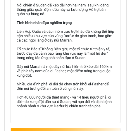
Nội chiến ở Sudan đã kéo dài hơn hai năm, sau khi căng
thẳng giữa quân đội nước này và Lực lượng Hỗ trợ bán
quân sự bùng nổ.
Tình hình nhân đạo nghiêm trọng
Liên Hợp Quốc và các nhóm cứu trợ khác đã không thể tiếp
cận nhiều khu vực của vùng Darfur do giao tranh, bao gồm
cả các ngôi làng ở dãy núi Marrah.
Tổ chức Bác sĩ Không Biên giới, một tổ chức từ thiện y tế,
trước đây đã cảnh báo rằng khu vực này là "một hố đen"
trong công tác ứng phó nhân đạo ở Sudan.
Dãy núi Marrah là một dãy núi lửa hiểm trở kéo dài 160 km
về phía tây nam của el-Fasher, một điểm nóng trong cuộc
xung đột.
Nhiều gia đình phải di dời đã chạy trốn khỏi el-Fasher để
đến nơi tương đối an toàn ở vùng núi này.
Hơn 40.000 người đã thiệt mạng - và 14 triệu người phải di
dời - do xung đột dân sự ở Sudan, với nạn đói và dịch bệnh
hoành hành ở khu vực Darfur bị chiến tranh tàn phá.