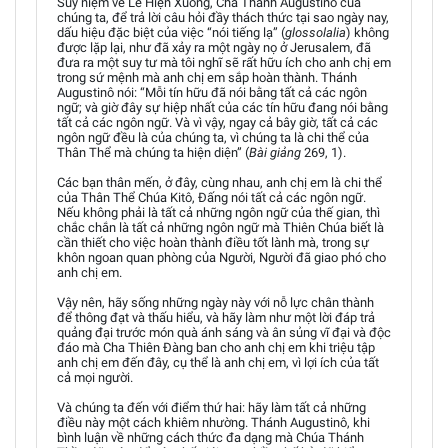
Suy niệm về Lễ Hiện Xuống, Cha Thánh Augustinô của
chúng ta, để trả lời câu hỏi đầy thách thức tại sao ngày nay,
dấu hiệu đặc biệt của việc “nói tiếng lạ” (
glossolalia
) không
được lặp lại, như đã xảy ra một ngày nọ ở Jerusalem, đã
đưa ra một suy tư mà tôi nghĩ sẽ rất hữu ích cho anh chị em
trong sứ mệnh mà anh chị em sắp hoàn thành. Thánh
Augustinô nói: “Mỗi tín hữu đã nói bằng tất cả các ngôn
ngữ; và giờ đây sự hiệp nhất của các tín hữu đang nói bằng
tất cả các ngôn ngữ. Và vì vậy, ngay cả bây giờ, tất cả các
ngôn ngữ đều là của chúng ta, vì chúng ta là chi thể của
Thân Thể mà chúng ta hiện diện” (
Bài giảng
269, 1).
Các bạn thân mến, ở đây, cùng nhau, anh chị em là chi thể
của Thân Thể Chúa Kitô, Đấng nói tất cả các ngôn ngữ.
Nếu không phải là tất cả những ngôn ngữ của thế gian, thì
chắc chắn là tất cả những ngôn ngữ mà Thiên Chúa biết là
cần thiết cho việc hoàn thành điều tốt lành mà, trong sự
khôn ngoan quan phòng của Người, Người đã giao phó cho
anh chị em.
Vậy nên, hãy sống những ngày này với nỗ lực chân thành
để thông đạt và thấu hiểu, và hãy làm như một lời đáp trả
quảng đại trước món quà ánh sáng và ân sủng vĩ đại và độc
đáo mà Cha Thiên Đàng ban cho anh chị em khi triệu tập
anh chị em đến đây, cụ thể là anh chị em, vì lợi ích của tất
cả mọi người.
Và chúng ta đến với điểm thứ hai: hãy làm tất cả những
điều này một cách khiêm nhường. Thánh Augustinô, khi
bình luận về những cách thức đa dạng mà Chúa Thánh