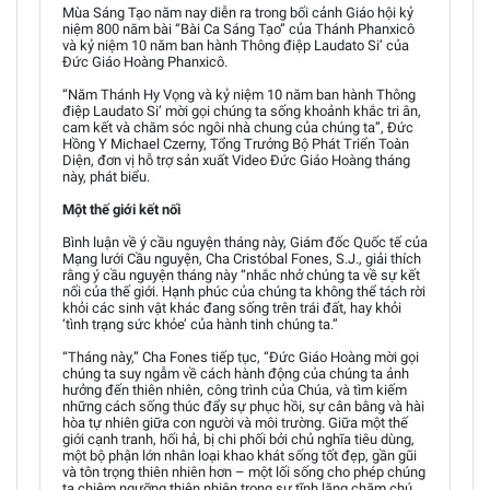
Mùa Sáng Tạo năm nay diễn ra trong bối cảnh Giáo hội kỷ
niệm 800 năm bài “Bài Ca Sáng Tạo” của Thánh Phanxicô
và kỷ niệm 10 năm ban hành Thông điệp Laudato Si’ của
Đức Giáo Hoàng Phanxicô.
“Năm Thánh Hy Vọng và kỷ niệm 10 năm ban hành Thông
điệp Laudato Si’ mời gọi chúng ta sống khoảnh khắc tri ân,
cam kết và chăm sóc ngôi nhà chung của chúng ta”, Đức
Hồng Y Michael Czerny, Tổng Trưởng Bộ Phát Triển Toàn
Diện, đơn vị hỗ trợ sản xuất Video Đức Giáo Hoàng tháng
này, phát biểu.
Một thế giới kết nối
Bình luận về ý cầu nguyện tháng này, Giám đốc Quốc tế của
Mạng lưới Cầu nguyện, Cha Cristóbal Fones, S.J., giải thích
rằng ý cầu nguyện tháng này “nhắc nhở chúng ta về sự kết
nối của thế giới. Hạnh phúc của chúng ta không thể tách rời
khỏi các sinh vật khác đang sống trên trái đất, hay khỏi
‘tình trạng sức khỏe’ của hành tinh chúng ta.”
“Tháng này,” Cha Fones tiếp tục, “Đức Giáo Hoàng mời gọi
chúng ta suy ngẫm về cách hành động của chúng ta ảnh
hưởng đến thiên nhiên, công trình của Chúa, và tìm kiếm
những cách sống thúc đẩy sự phục hồi, sự cân bằng và hài
hòa tự nhiên giữa con người và môi trường. Giữa một thế
giới cạnh tranh, hối hả, bị chi phối bởi chủ nghĩa tiêu dùng,
một bộ phận lớn nhân loại khao khát sống tốt đẹp, gần gũi
và tôn trọng thiên nhiên hơn – một lối sống cho phép chúng
ta chiêm ngưỡng thiên nhiên trong sự tĩnh lặng chăm chú,