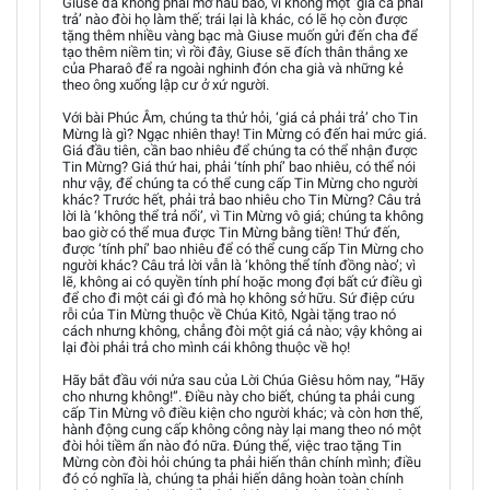
Giuse đã không phải mở hầu bao, vì không một ‘giá cả phải
trả’ nào đòi họ làm thế; trái lại là khác, có lẽ họ còn được
tặng thêm nhiều vàng bạc mà Giuse muốn gửi đến cha để
tạo thêm niềm tin; vì rồi đây, Giuse sẽ đích thân thắng xe
của Pharaô để ra ngoài nghinh đón cha già và những kẻ
theo ông xuống lập cư ở xứ người.
Với bài Phúc Âm, chúng ta thử hỏi, ‘giá cả phải trả’ cho Tin
Mừng là gì? Ngạc nhiên thay! Tin Mừng có đến hai mức giá.
Giá đầu tiên, cần bao nhiêu để chúng ta có thể nhận được
Tin Mừng? Giá thứ hai, phải ‘tính phí’ bao nhiêu, có thể nói
như vậy, để chúng ta có thể cung cấp Tin Mừng cho người
khác? Trước hết, phải trả bao nhiêu cho Tin Mừng? Câu trả
lời là ‘không thể trả nổi’, vì Tin Mừng vô giá; chúng ta không
bao giờ có thể mua được Tin Mừng bằng tiền! Thứ đến,
được ‘tính phí’ bao nhiêu để có thể cung cấp Tin Mừng cho
người khác? Câu trả lời vẫn là ‘không thể tính đồng nào’; vì
lẽ, không ai có quyền tính phí hoặc mong đợi bất cứ điều gì
để cho đi một cái gì đó mà họ không sở hữu. Sứ điệp cứu
rỗi của Tin Mừng thuộc về Chúa Kitô, Ngài tặng trao nó
cách nhưng không, chẳng đòi một giá cả nào; vậy không ai
lại đòi phải trả cho mình cái không thuộc về họ!
Hãy bắt đầu với nửa sau của Lời Chúa Giêsu hôm nay, “Hãy
cho nhưng không!”. Điều này cho biết, chúng ta phải cung
cấp Tin Mừng vô điều kiện cho người khác; và còn hơn thế,
hành động cung cấp không công này lại mang theo nó một
đòi hỏi tiềm ẩn nào đó nữa. Đúng thế, việc trao tặng Tin
Mừng còn đòi hỏi chúng ta phải hiến thân chính mình; điều
đó có nghĩa là, chúng ta phải hiến dâng hoàn toàn chính