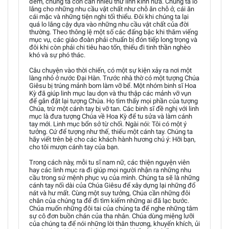
đêm, chúng ta còn cần nhiều thứ lỉnh kỉnh nữa. Chúng ta lo
lắng cho những nhu cầu vật chất như chỗ ăn chỗ ở, cái ăn
cái mặc và những tiện nghi tối thiểu. Đôi khi chúng ta lại
quá lo lắng cậy dựa vào những nhu cầu vật chất của đời
thường. Theo thông lệ một số các đấng bậc khi thăm viếng
mục vụ, các giáo đoàn phải chuẩn bị đón tiếp long trọng và
đôi khi còn phải chi tiêu hao tốn, thiếu đi tinh thần nghèo
khó và sự phó thác.
Câu chuyện vào thời chiến, có một sự kiện xảy ra nơi một
làng nhỏ ở nước Đại Hàn. Trước nhà thờ có một tượng Chúa
Giêsu bị trúng mảnh bom làm vỡ bể. Một nhóm binh sĩ Hoa
Kỳ đã giúp linh mục lau dọn và thu thập các mảnh vỡ vụn
để gắn đặt lại tượng Chúa. Họ tìm thấy mọi phần của tượng
Chúa, trừ một cánh tay bị vỡ tan. Các binh sĩ đề nghị với linh
mục là đưa tượng Chúa về Hoa Kỳ để tu sửa và làm cánh
tay mới. Linh mục bổn sở từ chối. Ngài nói: Tôi có một ý
tưởng. Cứ để tượng như thế, thiếu một cánh tay. Chúng ta
hãy viết trên bệ cho các khách hành hương chú ý: Hỡi bạn,
cho tôi mượn cánh tay của bạn.
Trong cách này, mỗi tu sĩ nam nữ, các thiện nguyện viên
hay các linh mục ra đi giúp mọi người nhận ra những nhu
cầu trong sứ mệnh phục vụ của mình. Chúng ta sẽ là những
cánh tay nối dài của Chúa Giêsu để xây dựng lại những đổ
nát và hư mất. Cùng một suy tưởng, Chúa cần những đôi
chân của chúng ta để đi tìm kiếm những ai đã lạc bước.
Chúa muốn những đôi tai của chúng ta để nghe những tâm
sự cô đơn buồn chán của tha nhân. Chúa dùng miệng lưỡi
của chúng ta để nói những lời thân thương, khuyến khích, ủi