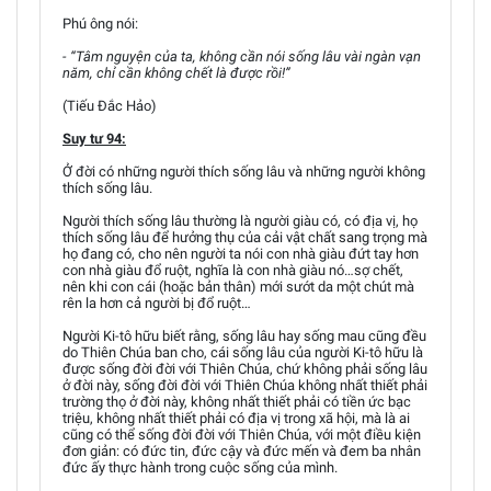
Phú ông nói:
- “Tâm nguyện của ta, không cần nói sống lâu vài ngàn vạn
năm, chỉ cần không chết là được rồi!”
(Tiếu Đắc Hảo)
Suy tư 94:
Ở đời có những người thích sống lâu và những người không
thích sống lâu.
Người thích sống lâu thường là người giàu có, có địa vị, họ
thích sống lâu để hưởng thụ của cải vật chất sang trọng mà
họ đang có, cho nên người ta nói con nhà giàu đứt tay hơn
con nhà giàu đổ ruột, nghĩa là con nhà giàu nó…sợ chết,
nên khi con cái (hoặc bản thân) mới sướt da một chút mà
rên la hơn cả người bị đổ ruột…
Người Ki-tô hữu biết rằng, sống lâu hay sống mau cũng đều
do Thiên Chúa ban cho, cái sống lâu của người Ki-tô hữu là
được sống đời đời với Thiên Chúa, chứ không phải sống lâu
ở đời này, sống đời đời với Thiên Chúa không nhất thiết phải
trường thọ ở đời này, không nhất thiết phải có tiền ức bạc
triệu, không nhất thiết phải có địa vị trong xã hội, mà là ai
cũng có thể sống đời đời với Thiên Chúa, với một điều kiện
đơn giản: có đức tin, đức cậy và đức mến và đem ba nhân
đức ấy thực hành trong cuộc sống của mình.