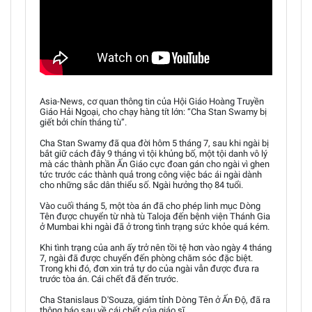
Asia-News, cơ quan thông tin của Hội Giáo Hoàng Truyền
Giáo Hải Ngoại, cho chạy hàng tít lớn: “Cha Stan Swamy bị
giết bởi chín tháng tù”.
Cha Stan Swamy đã qua đời hôm 5 tháng 7, sau khi ngài bị
bắt giữ cách đây 9 tháng vì tội khủng bố, một tội danh vô lý
mà các thành phần Ấn Giáo cực đoan gán cho ngài vì ghen
tức trước các thành quả trong công việc bác ái ngài dành
cho những sắc dân thiểu số. Ngài hưởng thọ 84 tuổi.
Vào cuối tháng 5, một tòa án đã cho phép linh mục Dòng
Tên được chuyển từ nhà tù Taloja đến bệnh viện Thánh Gia
ở Mumbai khi ngài đã ở trong tình trạng sức khỏe quá kém.
Khi tình trạng của anh ấy trở nên tồi tệ hơn vào ngày 4 tháng
7, ngài đã được chuyển đến phòng chăm sóc đặc biệt.
Trong khi đó, đơn xin trả tự do của ngài vẫn được đưa ra
trước tòa án. Cái chết đã đến trước.
Cha Stanislaus D'Souza, giám tỉnh Dòng Tên ở Ấn Độ, đã ra
thông báo sau về cái chết của giáo sĩ.