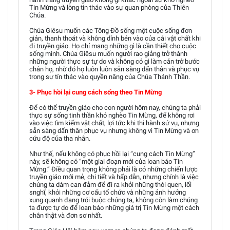
Tin Mừng và lòng tín thác vào sự quan phòng của Thiên
Chúa.
Chúa Giêsu muốn các Tông Đồ sống một cuộc sống đơn
giản, thanh thoát và không dính bén vào của cải vật chất khi
đi truyền giáo. Họ chỉ mang những gì là cần thiết cho cuộc
sống mình. Chúa Giêsu muốn người rao giảng trở thành
những người thực sự tự do và không có gì làm cản trở bước
chân họ, nhờ đó họ luôn luôn sẵn sàng dấn thân và phục vụ
trong sự tín thác vào quyền năng của Chúa Thánh Thần.
3- Phục hồi lại cung cách sống theo Tin Mừng
Để có thể truyền giáo cho con người hôm nay, chúng ta phải
thực sự sống tinh thần khó nghèo Tin Mừng, để không rơi
vào việc tìm kiếm vật chất, lợi tức khi thi hành sứ vụ, nhưng
sẵn sàng dấn thân phục vụ nhưng không vì Tin Mừng và ơn
cứu độ của tha nhân.
Như thế, nếu không có phục hồi lại “cung cách Tin Mừng”
này, sẽ không có “một giai đoạn mới của loan báo Tin
Mừng.” Điều quan trọng không phải là có những chiến lược
truyền giáo mới mẻ, chi tiết và hấp dẫn, nhưng chính là việc
chúng ta dám can đảm để đi ra khỏi những thói quen, lối
snghĩ, khỏi những cơ cấu tổ chức và những ảnh hưởng
xung quanh đang trói buộc chúng ta, không còn làm chúng
ta được tự do để loan báo những giá trị Tin Mừng một cách
chân thật và đơn sơ nhất.