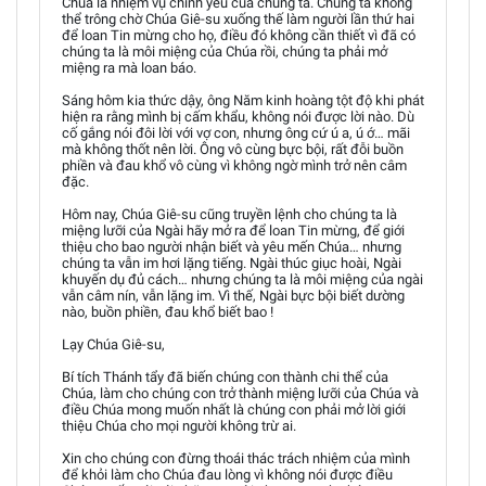
Chúa là nhiệm vụ chính yếu của chúng ta. Chúng ta không
thể trông chờ Chúa Giê-su xuống thế làm người lần thứ hai
để loan Tin mừng cho họ, điều đó không cần thiết vì đã có
chúng ta là môi miệng của Chúa rồi, chúng ta phải mở
miệng ra mà loan báo.
Sáng hôm kia thức dậy, ông Năm kinh hoàng tột độ khi phát
hiện ra rằng mình bị cấm khẩu, không nói được lời nào. Dù
cố gắng nói đôi lời với vợ con, nhưng ông cứ ú a, ú ớ… mãi
mà không thốt nên lời. Ông vô cùng bực bội, rất đỗi buồn
phiền và đau khổ vô cùng vì không ngờ mình trở nên câm
đặc.
Hôm nay, Chúa Giê-su cũng truyền lệnh cho chúng ta là
miệng lưỡi của Ngài hãy mở ra để loan Tin mừng, để giới
thiệu cho bao người nhận biết và yêu mến Chúa… nhưng
chúng ta vẫn im hơi lặng tiếng. Ngài thúc giục hoài, Ngài
khuyến dụ đủ cách… nhưng chúng ta là môi miệng của ngài
vẫn câm nín, vẫn lặng im. Vì thế, Ngài bực bội biết dường
nào, buồn phiền, đau khổ biết bao !
Lạy Chúa Giê-su,
Bí tích Thánh tẩy đã biến chúng con thành chi thể của
Chúa, làm cho chúng con trở thành miệng lưỡi của Chúa và
điều Chúa mong muốn nhất là chúng con phải mở lời giới
thiệu Chúa cho mọi người không trừ ai.
Xin cho chúng con đừng thoái thác trách nhiệm của mình
để khỏi làm cho Chúa đau lòng vì không nói được điều