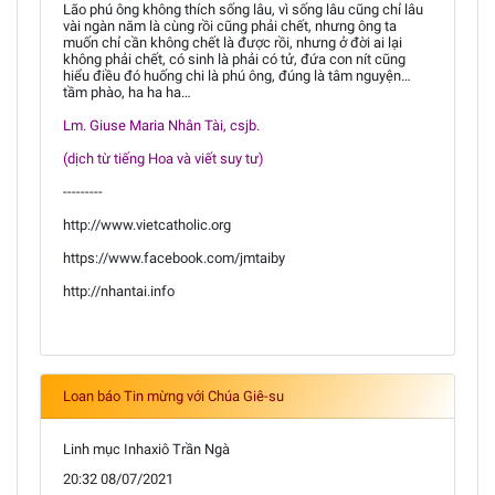
Lão phú ông không thích sống lâu, vì sống lâu cũng chỉ lâu
vài ngàn năm là cùng rồi cũng phải chết, nhưng ông ta
muốn chỉ cần không chết là được rồi, nhưng ở đời ai lại
không phải chết, có sinh là phải có tử, đứa con nít cũng
hiểu điều đó huống chi là phú ông, đúng là tâm nguyện…
tầm phào, ha ha ha…
Lm. Giuse Maria Nhân Tài, csjb.
(dịch từ tiếng Hoa và viết suy tư)
---------
http://www.vietcatholic.org
https://www.facebook.com/jmtaiby
http://nhantai.info
Loan báo Tin mừng với Chúa Giê-su
Linh mục Inhaxiô Trần Ngà
20:32 08/07/2021