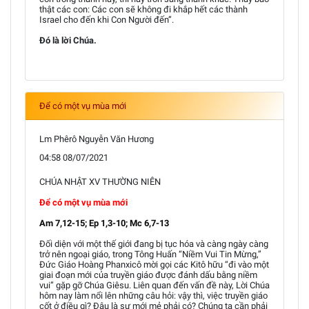
thật các con: Các con sẽ không đi khắp hết các thành
Israel cho đến khi Con Người đến”.
Đó là lời Chúa.
Để có một vụ mùa mới
Lm Phêrô Nguyễn Văn Hương
04:58 08/07/2021
CHÚA NHẬT XV THƯỜNG NIÊN
Để có một vụ mùa mới
Am 7,12-15; Ep 1,3-10; Mc 6,7-13
Đối diện với một thế giới đang bị tục hóa và càng ngày càng
trở nên ngoại giáo, trong Tông Huấn “Niềm Vui Tin Mừng,”
Đức Giáo Hoàng Phanxicô mời gọi các Kitô hữu “đi vào một
giai đoạn mới của truyền giáo được đánh dấu bằng niềm
vui” gặp gỡ Chúa Giêsu. Liên quan đến vấn đề này, Lời Chúa
hôm nay làm nổi lên những câu hỏi: vậy thì, việc truyền giáo
cốt ở điều gì? Đâu là sự mới mẻ phải có? Chúng ta cần phải