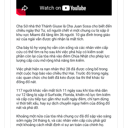
Cha Sở nhà thờ Thánh Giuse là Cha Juan Sosa cho biết đến
chiều ngày thứ Tư, số người chết vì một chung cư bị sập ở
khu vực Miami đã tăng lên 36 người. 10 gia đình trong giáo
xứ của ngài vẫn được ghi nhận là mất tích.
Cha bày tỏ hy vọng họ vẫn còn sống và các nhân viên cấp
cứu có thể tìm ra họ sau khi việc phá hủy có kiểm soát
phần còn lại của tòa nhà vào đêm Chúa Nhật cho phép lực
lượng cấp cứu mở rộng khả năng tìm kiếm.
Việc phát hiện ra nạn nhân thứ 28 đã được công bố trong
một cuộc họp báo vào chiều thứ Hai. Trước đó trong ngày,
các quan chức cho biết đã kéo được ba thi thể khác từ
đống đổ nát.
117 người khác vẫn mất tích 11 ngày sau khi tòa nhà dân
cư 12 tầng bị sập ở Surfside, Florida, khiến nỗ lực tìm kiếm
và cấp cứu tiếp tục gần như suốt ngày đêm, chỉ tạm dừng
vì thời tiết xấu, hay sự dịch chuyển nguy hiểm của đống đổ
nát và phá dỡ.
Khoảng một nửa của tòa nhà chung cư đã đổ sập vào sáng
sớm ngày 24 tháng 6, và các nhân viên cấp cứu phải giữ
một khoảng cách nhất định vì sự an toàn của chính họ.