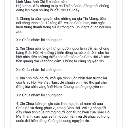
Linh Mục: Anh Chị Em thân mến,
Hiệp nhau đây chúng ta tạ ơn Thiên Chúa, đồng thời chúng
dâng lên Ngài những lời cầu xin sau đây:
1. Chúng ta cầu nguyện cho những sứ giả Tin Mừng, tiếp
nối công trình của 12 tông đồ: với ơn Chúa ban, các ngài
luôn trung thành trong sứ vụ tông đồ. Chúng ta cùng nguyện
xin.
Xin Chúa nhậm lời chúng con.
2. Xin Chúa uốn lòng những người nguội lạnh trễ nải, chống
báng Giáo Hội, vì những ý kiến riêng tư, bè phái. Xin cho họ
biết nhìn đến những thiếu sót bất toàn của Giáo Hội với tâm
hồn quảng đại và thông cảm. Chúng ta cùng nguyện xin.
Xin Chúa nhậm lời chúng con.
3. Xin cho mỗi người, mỗi gia đình luôn nhìn đến tương lai
của Giáo Hội Mẹ Việt Nam, để chuẩn bị nhiều thợ gặt cho
đồng lúa chín vàng Việt Nam. Chúng ta cùng nguyện xin.
Xin Chúa nhậm lời chúng con.
4. Xin Chúa luôn gìn gĩư các linh mục, tu sĩ nam nữ của
Chúa đã và đang phục vụ trong Giáo Hội. Với sự nâng đỡ
đầy chân tình của những người con trung hiếu của Giáo Hội
Mẹ Thánh, các ngài sẽ tìm được niềm vui để phục vụ trong
cuộc đời hiến dâng. Chúng ta cùng nguyện xin.