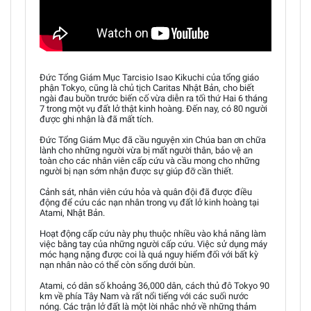
Đức Tổng Giám Mục Tarcisio Isao Kikuchi của tổng giáo
phận Tokyo, cũng là chủ tịch Caritas Nhật Bản, cho biết
ngài đau buồn trước biến cố vừa diễn ra tối thứ Hai 6 tháng
7 trong một vụ đất lở thật kinh hoàng. Đến nay, có 80 người
được ghi nhận là đã mất tích.
Đức Tổng Giám Mục đã cầu nguyện xin Chúa ban ơn chữa
lành cho những người vừa bị mất người thân, bảo vệ an
toàn cho các nhân viên cấp cứu và cầu mong cho những
người bị nạn sớm nhận được sự giúp đỡ cần thiết.
Cảnh sát, nhân viên cứu hỏa và quân đội đã được điều
động để cứu các nạn nhân trong vụ đất lở kinh hoàng tại
Atami, Nhật Bản.
Hoạt động cấp cứu này phụ thuộc nhiều vào khả năng làm
việc bằng tay của những người cấp cứu. Việc sử dụng máy
móc hạng nặng được coi là quá nguy hiểm đối với bất kỳ
nạn nhân nào có thể còn sống dưới bùn.
Atami, có dân số khoảng 36,000 dân, cách thủ đô Tokyo 90
km về phía Tây Nam và rất nổi tiếng với các suối nước
nóng. Các trận lở đất là một lời nhắc nhở về những thảm