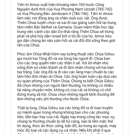
Tiên tri Amos xuất hiện khoảng năm 760 trước Công
Nguyên dưới thời của Vua Phương Nam Uzziah (783-742)
và Vua Phương Bắc Jeroboam II (786-746). Tiên tri Amos
làm việc nơi đồng áng và chăn nuôi súc vật. Ông được
Thiên Chúa tuyển chọn và sai đi rao giảng sám hối tại trung
tâm miền Bắc Bethel và Samaria. Quan niệm thần học tập
trung việc cảnh cáo dân Do-thái rằng Thiên Chúa sẽ trừng
phạt và phá hủy dân Israel bởi vì tội lỗi của họ. Amos kêu
gọi dân chúng ăn năn sám hối và cải đổi đời sống theo giới
răn của Chúa.
Phúc âm Chúa Nhật hôm nay tường thuật việc Chúa Giêsu
gọi mười hai Tông đồ và sai từng hai người đi. Chúa ban
cho các ông quyền trên các thần ô uế. Với lời nhắn nhủ
sống đơn sơ chân thành và đi làm nhân chứng với hai bàn
tay trắng. Các ông đã ra đi vào các làng mạc chuẩn bị các
tâm hồn đón nhận ơn Chúa. Các ông hoàn toàn cậy dựa vào
sự quan phòng của Thiên Chúa. Chúng ta biết Chúa Giêsu
đã chọn những con người tầm thường, họ không có nhiều
tài năng chuyên môn, không có của cải và không có chỗ
đứng trong xã hội. Chúa chọn những người bình thường để
làm những việc phi thường cho Nước Chúa.
Thật lạ lùng, Chúa Giêsu sai các tông đồ ra đi loan truyền
sứ mệnh quan trọng nhưng không ban cho các phương
tiện, tiền bạc hay của cải. Ngày nay trong công tác mục vụ,
chúng ta thường chuẩn bị rất kỹ càng, nào là tiền mặt, thẻ
tín dụng, thức ăn thức uống, bản đồ, áo trong áo ngoài, máy
móc đủ loại và các dụng cụ cá nhân. Nếu khi phải ở qua