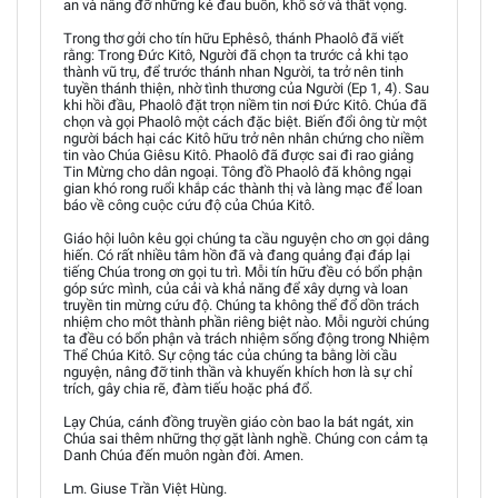
an và nâng đỡ những kẻ đau buồn, khổ sở và thất vọng.
Trong thơ gởi cho tín hữu Ephêsô, thánh Phaolô đã viết
rằng: Trong Đức Kitô, Người đã chọn ta trước cả khi tạo
thành vũ trụ, để trước thánh nhan Người, ta trở nên tinh
tuyền thánh thiện, nhờ tình thương của Người (Ep 1, 4). Sau
khi hồi đầu, Phaolô đặt trọn niềm tin nơi Đức Kitô. Chúa đã
chọn và gọi Phaolô một cách đặc biệt. Biến đổi ông từ một
người bách hại các Kitô hữu trở nên nhân chứng cho niềm
tin vào Chúa Giêsu Kitô. Phaolô đã được sai đi rao giảng
Tin Mừng cho dân ngoại. Tông đồ Phaolô đã không ngại
gian khó rong ruổi khắp các thành thị và làng mạc để loan
báo về công cuộc cứu độ của Chúa Kitô.
Giáo hội luôn kêu gọi chúng ta cầu nguyện cho ơn gọi dâng
hiến. Có rất nhiều tâm hồn đã và đang quảng đại đáp lại
tiếng Chúa trong ơn gọi tu trì. Mỗi tín hữu đều có bổn phận
góp sức mình, của cải và khả năng để xây dựng và loan
truyền tin mừng cứu độ. Chúng ta không thể đổ dồn trách
nhiệm cho môt thành phần riêng biệt nào. Mỗi người chúng
ta đều có bổn phận và trách nhiệm sống động trong Nhiệm
Thể Chúa Kitô. Sự cộng tác của chúng ta bằng lời cầu
nguyện, nâng đỡ tinh thần và khuyến khích hơn là sự chỉ
trích, gây chia rẽ, đàm tiếu hoặc phá đổ.
Lạy Chúa, cánh đồng truyền giáo còn bao la bát ngát, xin
Chúa sai thêm những thợ gặt lành nghề. Chúng con cảm tạ
Danh Chúa đến muôn ngàn đời. Amen.
Lm. Giuse Trần Việt Hùng.