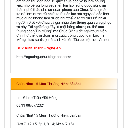
em thích thú đến học. Bí quyết của các xơ là làm những
việc nhỏ bé với lòng yêu mến lớn lao; sống cuộc sống âm
thầm, phó thác cho sự quan phòng của Chúa. Nhưng các
sơ đã làm được rất nhiều điều lớn lao mà ngay cả các linh
mục cũng không làm được như thế, các xơ đưa rất nhiều
người trở về với Chúa và gia nhập đạo thông qua sứ vụ phục
vụ này. Tôi nghĩ rằng đây là một bằng chứng cụ thể của
“cung cách Tin Mừng” mà Chúa Giêsu đề nghị thực hiện.
Chỉ như thế, giai đoạn mới cuộc công cuộc loan báo Tin
Mừng thực sự được tái sinh và bắt đầu có hiệu lực. Amen.
ĐCV Vinh Thanh - Nghệ An
http://nguoinguphu.blogspot.com/
Chúa Nhật 15 Mùa Thường Niên: Bài Sai
Lm. Giuse Trần Việt Hùng.
08:11 08/07/2021
Chúa Nhật 15 Mùa Thường Niên: Bài Sai
(Am 7, 12-15; Ep 1, 3-14; Mc 6, 7-13).