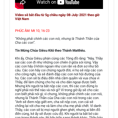
Video sẽ bắt đầu từ 5g chiều ngày 08-July-2021 theo giờ
Việt Nam
PHÚC ÂM: Mt 10, 16-23
“Không phải chính các con nói, nhưng là Thánh Thần của
Cha các con”.
Tin Mừng Chúa Giêsu Kitô theo Thánh Matthêu.
Khi ấy, Chúa Giêsu phán cùng các Tông đồ rằng: “Này, Thầy
sai các con đi như những con chiên ở giữa sói rừng. Vậy
các con hãy ở khôn ngoan như con rắn và đơn sơ như bồ
câu. Các con hãy coi chừng người đời, vì họ sẽ nộp các con
cho công nghị, và sẽ đánh đập các con nơi hội đường của
họ. Các con sẽ bị điệu đến nhà cầm quyền và vua chúa vì
Thầy, để làm chứng cho họ và cho dân ngoại được biết.
Nhưng khi người ta bắt nộp các con, thì các con đừng lo
nghĩ phải nói thế nào và nói gì? Vì trong giờ ấy sẽ cho các
con biết phải nói gì; vì chưng, không phải chính các con nói,
nhưng là Thánh Thần của Cha các con nói trong các con.
“Anh sẽ đem nộp giết em, cha sẽ nộp con, con cái sẽ
chống lại với cha mẹ và làm cho cha mẹ phải chết. Vì danh
Thầy, các con sẽ bị mọi người ghen ghét, nhưng ai bền đỗ
đến cùng, kẻ ấy sẽ được cứu độ. Khi người ta bắt bớ các
con trong thành này, thì hãy trốn sang thành khác. Thầy bảo