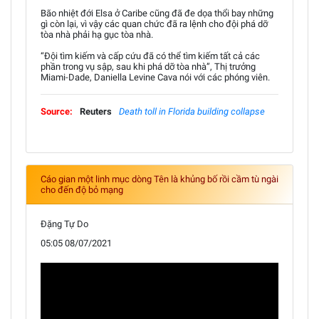
Bão nhiệt đới Elsa ở Caribe cũng đã đe dọa thổi bay những
gì còn lại, vì vậy các quan chức đã ra lệnh cho đội phá dỡ
tòa nhà phải hạ gục tòa nhà.
“Đội tìm kiếm và cấp cứu đã có thể tìm kiếm tất cả các
phần trong vụ sập, sau khi phá dỡ tòa nhà”, Thị trưởng
Miami-Dade, Daniella Levine Cava nói với các phóng viên.
Source:
Reuters
Death toll in Florida building collapse
Cáo gian một linh mục dòng Tên là khủng bố rồi cầm tù ngài
cho đến độ bỏ mạng
Đặng Tự Do
05:05 08/07/2021