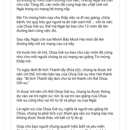
su không tự mình đảm đương mọi việc, nhưng Ngài đã trao
cho các Tông đồ, các môn đệ cùng hợp tác chặt chẽ với
Ngài trong sứ mạng hệ trọng nầy.
Bài Tin mừng hôm nay cho thấy việc ra đi rao giảng, chữa
bệnh, trừ quỷ, kêu gọi người ta ăn năn sám hối … vốn là việc
của Chúa Giê-su, thế mà Ngài lại trao cho 12 môn đệ lên
đường làm công việc đó.
Sau nầy, Ngài còn sai Nhóm Bảy Mươi Hai môn đệ lên
đường tiếp nối sứ mạng cao cả nầy.
Và trước khi về trời, Chúa Giê-su trao cho các môn đệ cũng
như cho mỗi người chúng ta sứ mạng rao giảng Tin mừng
khắp nơi.
Từ ngày lãnh Bí tích Thánh tẩy (Rửa tội), chúng ta được trở
nên chi thể, trở nên bàn tay của Chúa Giê-su như Hội thánh
dạy: “Bí tích Thánh tẩy làm cho ta trở thành chi thể Chúa
Giê-su.”
Vì được trở nên chi thể Chúa Giê-su, chúng ta được thông
dự vào vai trò ngôn sứ, tức là vai trò rao giảng của Chúa
Giê-su cũng như vai trò tư tế và phục vụ của Ngài.
Là ngôn sứ của Chúa Giê-su, nghĩa là người rao giảng lời
Chúa, chúng ta phải tích cực tham gia vào sứ mạng này mà
không được thoái thác với bất cứ lý do gì.
Giúp cho bao người chung quanh hiểu biết và yêu mến