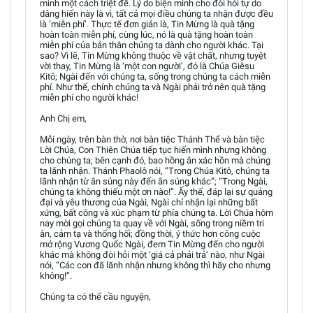
mình một cách triệt để. Lý do biện minh cho đòi hỏi tự do
dâng hiến này là vì, tất cả mọi điều chúng ta nhận được đều
là ‘miễn phí’. Thực tế đơn giản là, Tin Mừng là quà tặng
hoàn toàn miễn phí, cùng lúc, nó là quà tặng hoàn toàn
miễn phí của bản thân chúng ta dành cho người khác. Tại
sao? Vì lẽ, Tin Mừng không thuộc về vật chất, nhưng tuyệt
vời thay, Tin Mừng là ‘một con người’, đó là Chúa Giêsu
Kitô; Ngài đến với chúng ta, sống trong chúng ta cách miễn
phí. Như thế, chính chúng ta và Ngài phải trở nên quà tặng
miễn phí cho người khác!
Anh Chị em,
Mỗi ngày, trên bàn thờ, nơi bàn tiệc Thánh Thể và bàn tiệc
Lời Chúa, Con Thiên Chúa tiếp tục hiến mình nhưng không
cho chúng ta; bên cạnh đó, bao hồng ân xác hồn mà chúng
ta lãnh nhận. Thánh Phaolô nói, “Trong Chúa Kitô, chúng ta
lãnh nhận từ ân sủng này đến ân sủng khác”; “Trong Ngài,
chúng ta không thiếu một ơn nào!”. Ấy thế, đáp lại sự quảng
đại và yêu thương của Ngài, Ngài chỉ nhận lại những bất
xứng, bất công và xúc phạm từ phía chúng ta. Lời Chúa hôm
nay mời gọi chúng ta quay về với Ngài, sống trong niềm tri
ân, cảm tạ và thống hối; đồng thời, ý thức hơn công cuộc
mở rộng Vương Quốc Ngài, đem Tin Mừng đến cho người
khác mà không đòi hỏi một ‘giá cả phải trả’ nào, như Ngài
nói, “Các con đã lãnh nhận nhưng không thì hãy cho nhưng
không!”.
Chúng ta có thể cầu nguyện,