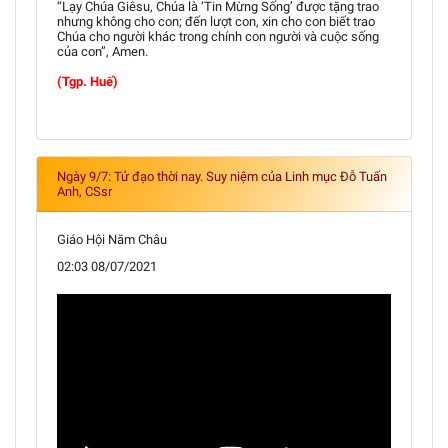
“Lạy Chúa Giêsu, Chúa là ‘Tin Mừng Sống’ được tặng trao
nhưng không cho con; đến lượt con, xin cho con biết trao
Chúa cho người khác trong chính con người và cuộc sống
của con”, Amen.
(Tgp. Huế)
Ngày 9/7: Tử đạo thời nay. Suy niệm của Linh mục Đỗ Tuấn
Anh, CSsr
Giáo Hội Năm Châu
02:03 08/07/2021