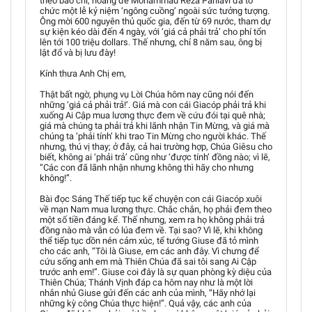
theo báo chí, hoàng đế Mohammad Reza Pahlavi đã tổ
chức một lễ kỷ niệm ‘ngông cuồng’ ngoài sức tưởng tượng.
Ông mời 600 nguyên thủ quốc gia, đến từ 69 nước, tham dự
sự kiện kéo dài đến 4 ngày, với ‘giá cả phải trả’ cho phí tổn
lên tới 100 triệu dollars. Thế nhưng, chỉ 8 năm sau, ông bị
lật đổ và bị lưu đày!
Kính thưa Anh Chị em,
Thật bất ngờ, phụng vụ Lời Chúa hôm nay cũng nói đến
những ‘giá cả phải trả!’. Giá mà con cái Giacóp phải trả khi
xuống Ai Cập mua lương thực đem về cứu đói tại quê nhà;
giá mà chúng ta phải trả khi lãnh nhận Tin Mừng, và giá mà
chúng ta ‘phải tính’ khi trao Tin Mừng cho người khác. Thế
nhưng, thú vị thay; ở đây, cả hai trường hợp, Chúa Giêsu cho
biết, không ai ‘phải trả’ cũng như ‘được tính’ đồng nào; vì lẽ,
“Các con đã lãnh nhận nhưng không thì hãy cho nhưng
không!”.
Bài đọc Sáng Thế tiếp tục kể chuyện con cái Giacóp xuôi
về mạn Nam mua lương thực. Chắc chắn, họ phải đem theo
một số tiền đáng kể. Thế nhưng, xem ra họ không phải trả
đồng nào mà vẫn có lúa đem về. Tại sao? Vì lẽ, khi không
thể tiếp tục dồn nén cảm xúc, tể tướng Giuse đã tỏ mình
cho các anh, “Tôi là Giuse, em các anh đây. Vì chưng để
cứu sống anh em mà Thiên Chúa đã sai tôi sang Ai Cập
trước anh em!”. Giuse coi đây là sự quan phòng kỳ diệu của
Thiên Chúa; Thánh Vịnh đáp ca hôm nay như là một lời
nhắn nhủ Giuse gửi đến các anh của mình, “Hãy nhớ lại
những kỳ công Chúa thực hiện!”. Quả vậy, các anh của