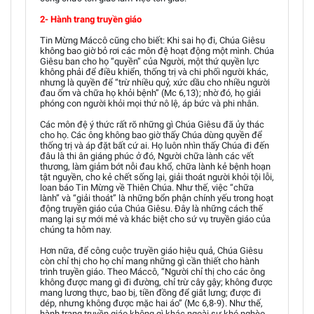
2- Hành trang truyền giáo
Tin Mừng Máccô cũng cho biết: Khi sai họ đi, Chúa Giêsu
không bao giờ bỏ rơi các môn đệ hoạt động một mình. Chúa
Giêsu ban cho họ “quyền” của Người, một thứ quyền lực
không phải để điều khiển, thống trị và chi phối người khác,
nhưng là quyền để “trừ nhiều quỷ, xức dầu cho nhiều người
đau ốm và chữa họ khỏi bệnh” (Mc 6,13); nhờ đó, họ giải
phóng con người khỏi mọi thứ nô lệ, áp bức và phi nhân.
Các môn đệ ý thức rất rõ những gì Chúa Giêsu đã ủy thác
cho họ. Các ông không bao giờ thấy Chúa dùng quyền để
thống trị và áp đặt bất cứ ai. Họ luôn nhìn thấy Chúa đi đến
đâu là thi ân giáng phúc ở đó, Người chữa lành các vết
thương, làm giảm bớt nỗi đau khổ, chữa lành kẻ bệnh hoạn
tật nguyền, cho kẻ chết sống lại, giải thoát người khỏi tội lỗi,
loan báo Tin Mừng về Thiên Chúa. Như thế, việc “chữa
lành” và “giải thoát” là những bổn phận chính yếu trong hoạt
động truyền giáo của Chúa Giêsu. Đây là những cách thế
mang lại sự mới mẻ và khác biệt cho sứ vụ truyền giáo của
chúng ta hôm nay.
Hơn nữa, để công cuộc truyền giáo hiệu quả, Chúa Giêsu
còn chỉ thị cho họ chỉ mang những gì cần thiết cho hành
trình truyền giáo. Theo Máccô, “Người chỉ thị cho các ông
không được mang gì đi đường, chỉ trừ cây gậy; không được
mang lương thực, bao bị, tiền đồng để giắt lưng; được đi
dép, nhưng không được mặc hai áo” (Mc 6,8-9). Như thế,
hành trang truyền giáo không gì khác ngoài sự khó nghèo