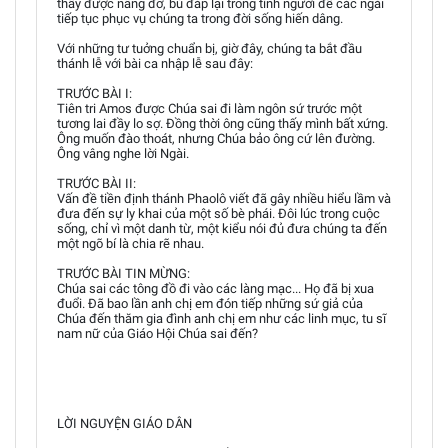
thấy được nâng đỡ, bù đắp lại trong tình người để các ngài
tiếp tục phục vụ chúng ta trong đời sống hiến dâng.
Với những tư tuởng chuẩn bị, giờ đây, chúng ta bắt đầu
thánh lễ với bài ca nhập lễ sau đây:
TRƯỚC BÀI I:
Tiên tri Amos được Chúa sai đi làm ngôn sứ trước một
tương lai đầy lo sợ. Đồng thời ông cũng thấy mình bất xứng.
Ông muốn đào thoát, nhưng Chúa bảo ông cứ lên đường.
Ông vâng nghe lời Ngài.
TRƯỚC BÀI II:
Vấn đề tiền định thánh Phaolô viết đã gây nhiều hiểu lầm và
đưa đến sự ly khai của một số bè phái. Đôi lúc trong cuộc
sống, chỉ vì một danh từ, một kiểu nói đủ đưa chúng ta đến
một ngõ bí là chia rẽ nhau.
TRƯỚC BÀI TIN MỪNG:
Chúa sai các tông đồ đi vào các làng mạc... Họ đã bị xua
đuổi. Đã bao lần anh chị em đón tiếp những sứ giả của
Chúa đến thăm gia đình anh chị em như các linh mục, tu sĩ
nam nữ của Giáo Hội Chúa sai đến?
LỜI NGUYỆN GIÁO DÂN