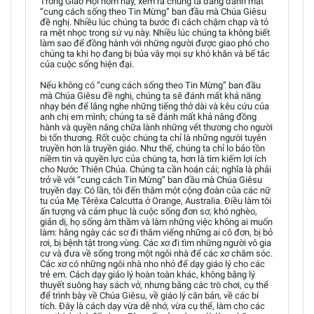
Trong Giáo Hội hôm nay, xem ra chúng ta đang đánh mất
“cung cách sống theo Tin Mừng” ban đầu mà Chúa Giêsu
đề nghị. Nhiều lúc chúng ta bước đi cách chậm chạp và tỏ
ra mệt nhọc trong sứ vụ này. Nhiều lúc chúng ta không biết
làm sao để đồng hành với những người được giao phó cho
chúng ta khi họ đang bị bủa vây mọi sự khó khăn và bế tắc
của cuộc sống hiện đại.
Nếu không có “cung cách sống theo Tin Mừng” ban đầu
mà Chúa Giêsu đề nghị, chúng ta sẽ đánh mất khả năng
nhạy bén để lắng nghe những tiếng thở dài và kêu cứu của
anh chị em mình; chúng ta sẽ đánh mất khả năng đồng
hành và quyền năng chữa lành những vết thương cho người
bị tổn thương. Rốt cuộc chúng ta chỉ là những người tuyên
truyền hơn là truyền giáo. Như thế, chúng ta chỉ lo bảo tồn
niềm tin và quyền lực của chúng ta, hơn là tìm kiếm lợi ích
cho Nước Thiên Chúa. Chúng ta cần hoán cải; nghĩa là phải
trở về với “cung cách Tin Mừng” ban đầu mà Chúa Giêsu
truyền dạy. Có lần, tôi đến thăm một cộng đoàn của các nữ
tu của Mẹ Têrêxa Calcutta ở Orange, Australia. Điều làm tôi
ấn tượng và cảm phục là cuộc sống đơn sơ, khó nghèo,
giản dị, họ sống âm thầm và làm những việc không ai muốn
làm: hằng ngày các sơ đi thăm viếng những ai cô đơn, bị bỏ
rơi, bị bệnh tật trong vùng. Các xơ đi tìm những người vô gia
cư và đưa về sống trong một ngôi nhà để các xơ chăm sóc.
Các xơ có những ngôi nhà nho nhỏ để dạy giáo lý cho các
trẻ em. Cách dạy giáo lý hoàn toàn khác, không bằng lý
thuyết suông hay sách vở, nhưng bằng các trò chơi, cụ thể
để trình bày về Chúa Giêsu, về giáo lý căn bản, về các bí
tích. Đây là cách dạy vừa dễ nhớ, vừa cụ thể, làm cho các