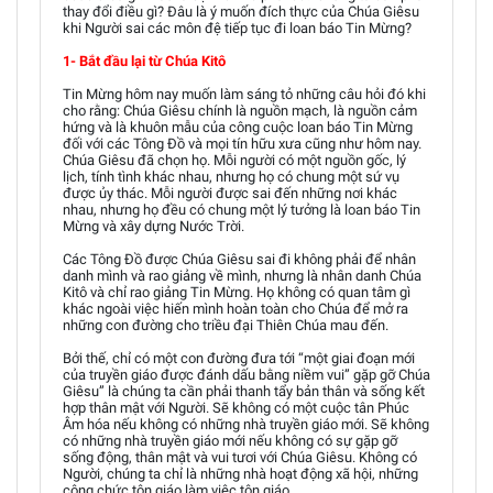
thay đổi điều gì? Đâu là ý muốn đích thực của Chúa Giêsu
khi Người sai các môn đệ tiếp tục đi loan báo Tin Mừng?
1- Bắt đầu lại từ Chúa Kitô
Tin Mừng hôm nay muốn làm sáng tỏ những câu hỏi đó khi
cho rằng: Chúa Giêsu chính là nguồn mạch, là nguồn cảm
hứng và là khuôn mẫu của công cuộc loan báo Tin Mừng
đối với các Tông Đồ và mọi tín hữu xưa cũng như hôm nay.
Chúa Giêsu đã chọn họ. Mỗi người có một nguồn gốc, lý
lịch, tính tình khác nhau, nhưng họ có chung một sứ vụ
được ủy thác. Mỗi người được sai đến những nơi khác
nhau, nhưng họ đều có chung một lý tưởng là loan báo Tin
Mừng và xây dựng Nước Trời.
Các Tông Đồ được Chúa Giêsu sai đi không phải để nhân
danh mình và rao giảng về mình, nhưng là nhân danh Chúa
Kitô và chỉ rao giảng Tin Mừng. Họ không có quan tâm gì
khác ngoài việc hiến mình hoàn toàn cho Chúa để mở ra
những con đường cho triều đại Thiên Chúa mau đến.
Bởi thế, chỉ có một con đường đưa tới “một giai đoạn mới
của truyền giáo được đánh dấu bằng niềm vui” gặp gỡ Chúa
Giêsu” là chúng ta cần phải thanh tẩy bản thân và sống kết
hợp thân mật với Người. Sẽ không có một cuộc tân Phúc
Âm hóa nếu không có những nhà truyền giáo mới. Sẽ không
có những nhà truyền giáo mới nếu không có sự gặp gỡ
sống động, thân mật và vui tươi với Chúa Giêsu. Không có
Người, chúng ta chỉ là những nhà hoạt động xã hội, những
công chức tôn giáo làm việc tôn giáo.