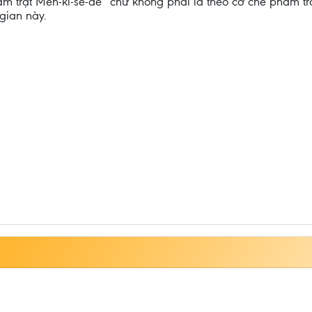
m trật Men-ki-sê-đê” chứ không phải là theo cơ chế phẩm tr
gian này.