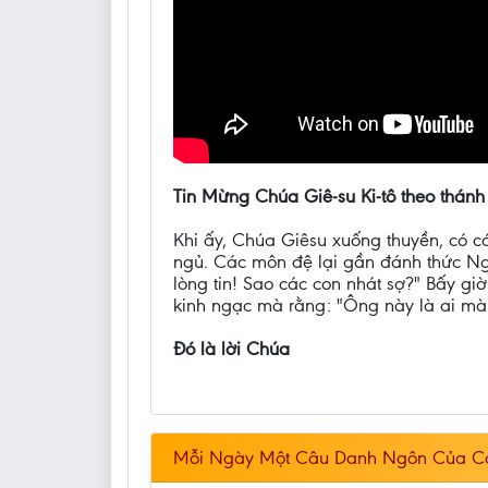
Tin Mừng Chúa Giê-su Ki-tô theo thánh
Khi ấy, Chúa Giêsu xuống thuyền, có c
ngủ. Các môn đệ lại gần đánh thức Ngư
lòng tin! Sao các con nhát sợ?" Bấy gi
kinh ngạc mà rằng: "Ông này là ai mà
Đó là lời Chúa
Mỗi Ngày Một Câu Danh Ngôn Của C