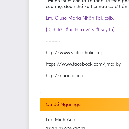
“Muôn thuở, con là Thượng Tế theo phẩ
của một đoàn thể xã hội nào cả ở trần 
Lm. Giuse Maria Nhân Tài, csjb.
(Dịch từ tiếng Hoa và viết suy tư)
----------
http://www.vietcatholic.org
https://www.facebook.com/jmtaiby
http://nhantai.info
Cứ để Ngài ngủ
Lm. Minh Anh
23:22 27/06/2022