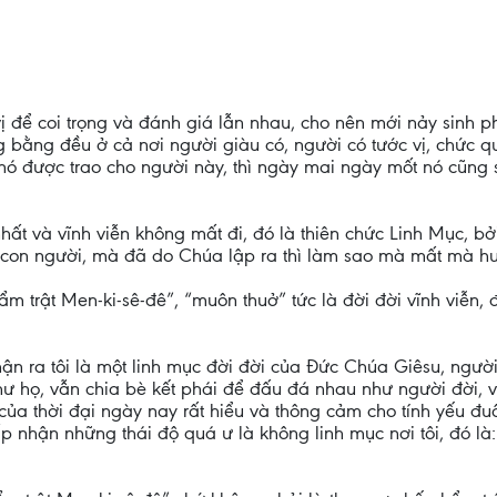
ị để coi trọng và đánh giá lẫn nhau, cho nên mới nảy sinh p
bằng đều ở cả nơi người giàu có, người có tước vị, chức q
 nó được trao cho người này, thì ngày mai ngày mốt nó cũng 
nhất và vĩnh viễn không mất đi, đó là thiên chức Linh Mục, bở
 con người, mà đã do Chúa lập ra thì làm sao mà mất mà h
trật Men-ki-sê-đê”, “muôn thuở” tức là đời đời vĩnh viễn, đờ
 ra tôi là một linh mục đời đời của Đức Chúa Giêsu, người t
ư họ, vẫn chia bè kết phái để đấu đá nhau như người đời, 
 của thời đại ngày nay rất hiểu và thông cảm cho tính yếu đu
 nhận những thái độ quá ư là không linh mục nơi tôi, đó là: 