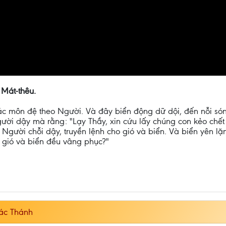
 Mát-thêu.
ác môn đệ theo Người. Và đây biển động dữ dội, đến nỗi só
ời dậy mà rằng: "Lạy Thầy, xin cứu lấy chúng con kẻo chế
ờ Người chỗi dậy, truyền lệnh cho gió và biển. Và biển yên 
 gió và biển đều vâng phục?"
ác Thánh