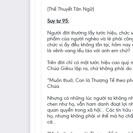
(Thế Thuyết Tân Ngữ)
Suy tư 95:
Người đời thường lấy tước hiệu, chức v
phẩm của người nghèo và lẻ phải công 
chức vị ấy đều không tồn tại, hôm nay
là vênh vang lếu láo với anh em chứ?
Trên đời chỉ có một tước hiệu cao quý 
Chúa Giêsu lập ra, chứ không phải do
“Muôn thuở, Con là Thượng Tế theo phẩm 
Chúa.
Nhưng có những lúc người ta không nhận
chen như họ, vẫn ham danh đoạt lợi nh
quan quyền trong xã hội... Các tín hữu
họ, nhưng không phải vì thế mà họ chấp
cả...