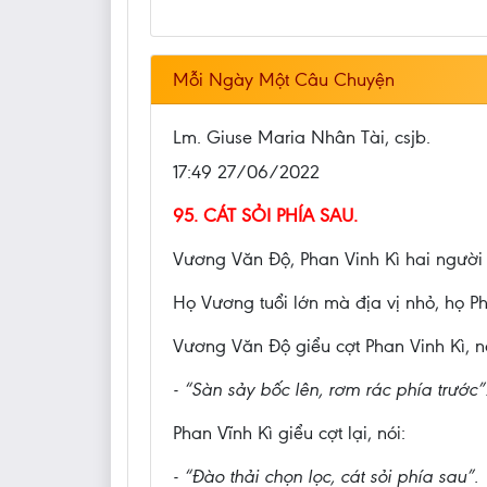
Mỗi Ngày Một Câu Chuyện
Lm. Giuse Maria Nhân Tài, csjb.
17:49 27/06/2022
95. CÁT SỎI PHÍA SAU.
Vương Văn Độ, Phan Vinh Kì hai người 
Họ Vương tuổi lớn mà địa vị nhỏ, họ Ph
Vương Văn Độ giểu cợt Phan Vinh Kì, nó
- “Sàn sảy bốc lên, rơm rác phía trước”
Phan Vĩnh Kì giểu cợt lại, nói:
- “Đào thải chọn lọc, cát sỏi phía sau”.