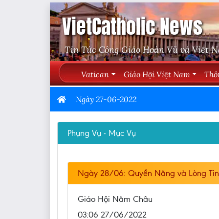
VietCatholic News
Tin Tức Công Giáo Hoàn Vũ và Việt 
Vatican
Giáo Hội Việt Nam
Thô
Ngày 27-06-2022
Phụng Vụ - Mục Vụ
Ngày 28/06: Quyền Năng và Lòng Tin 
Giáo Hội Năm Châu
03:06 27/06/2022