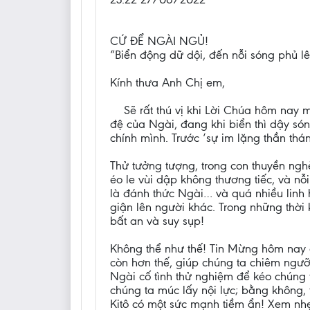
CỨ ĐỂ NGÀI NGỦ!
“Biển động dữ dội, đến nỗi sóng phủ l
Kính thưa Anh Chị em,
Sẽ rất thú vị khi Lời Chúa hôm nay
đệ của Ngài, đang khi biển thì dậy só
chính mình. Trước ‘sự im lặng thần thán
Thử tưởng tượng, trong con thuyền ngh
éo le vùi dập không thương tiếc, và nỗ
là đánh thức Ngài… và quá nhiều linh 
giận lên người khác. Trong những thời 
bất an và suy sụp!
Không thể như thế! Tin Mừng hôm nay đ
còn hơn thế, giúp chúng ta chiêm ngư
Ngài cố tình thử nghiệm để kéo chúng 
chúng ta múc lấy nội lực; bằng không, 
Kitô có một sức mạnh tiềm ẩn! Xem nhẹ 