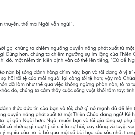
ên thuyền, thế mà Ngài vẫn ngủ!”.
 mời gọi chúng ta chiêm ngưỡng quyền năng phát xuất từ mộ
ng! Đúng hơn, chúng ta chiêm ngưỡng sự im lặng của Thiên Ch
h’ đó, một niềm tin kiên định vẫn có thể lên tiếng, ‘Cứ để Ngà
èo nàn bị sóng đánh hòng chìm này, bạn và tôi đang ở vị trí
i sợ hãi tồi tệ của mỗi người lại càng tồi tệ hơn; vậy mà C
hồn đã làm như thế qua việc không ngừng phàn nàn, tỏ ra tu
khắc đó, chúng ta cảm thấy cuộc sống vuột khỏi tầm tay; tình
ánh thức đức tin của bạn và tôi; chớ gì nó mạnh đủ để lên t
ỡng quyền năng phát xuất từ một Thiên Chúa đang ngủ! Kế h
ta lại gần Ngài hơn; Ngài muốn bạn và tôi gia tăng sự phụ t
tất cả những gì ngự trị sẽ chỉ là sợ hãi, cay đắng và tuyệt v
ý nghĩa của nó là bỏ qua một số bài học sâu sắc nhất trong 