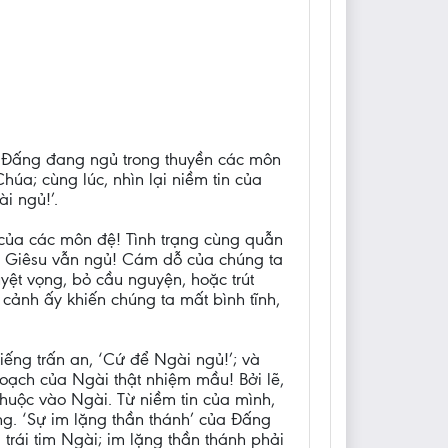
t Đấng đang ngủ trong thuyền các môn
úa; cùng lúc, nhìn lại niềm tin của
i ngủ!’.
 của các môn đệ! Tình trạng cùng quẫn
húa Giêsu vẫn ngủ! Cám dỗ của chúng ta
yệt vọng, bỏ cầu nguyện, hoặc trút
 cảnh ấy khiến chúng ta mất bình tĩnh,
iếng trấn an, ‘Cứ để Ngài ngủ!’; và
oạch của Ngài thật nhiệm mầu! Bởi lẽ,
huộc vào Ngài. Từ niềm tin của mình,
ọng. ‘Sự im lặng thần thánh’ của Đấng
trái tim Ngài; im lặng thần thánh phải