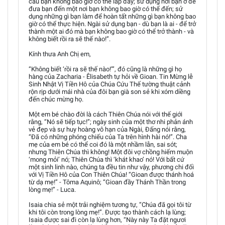
cầu bạn không bao giờ có thể lấp đầy; sử dụng nơi bạn ở để
đưa bạn đến một nơi bạn không bao giờ có thể đến; sử
dụng những gì bạn làm để hoàn tất những gì bạn không bao
giờ có thể thực hiện. Ngài sử dụng bạn - dù bạn là ai - để trở
thành một ai đó mà bạn không bao giờ có thể trở thành - và
không biết rồi ra sẽ thế nào!”.
Kính thưa Anh Chị em,
“Không biết ‘rồi ra sẽ thế nào!’”, đó cũng là những gì họ
hàng của Zacharia - Êlisabeth tự hỏi về Gioan. Tin Mừng lễ
Sinh Nhật Vị Tiền Hô của Chúa Cứu Thế tường thuật cảnh
rộn rịp dưới mái nhà của đôi bạn già son sẻ khi xóm diềng
đến chúc mừng họ.
Một em bé chào đời là cách Thiên Chúa nói với thế giới
rằng, “Nó sẽ tiếp tục!”; ngày sinh của một thơ nhi phản ánh
vẻ đẹp và sự huy hoàng vô hạn của Ngài, Đấng nói rằng,
“Đã có những phóng chiếu của Ta trên hình hài nó!”. Cha
mẹ của em bé có thể coi đó là một nhầm lẫn, sai sót;
nhưng Thiên Chúa thì không! Một đôi vợ chồng hiếm muộn
‘mong mỏi’ nó; Thiên Chúa thì ‘khát khao’ nó! Với bất cứ
một sinh linh nào, chúng ta đều tin như vậy, phương chi đối
với Vị Tiền Hô của Con Thiên Chúa! “Gioan được thánh hoá
từ dạ mẹ!” - Tôma Aquinô; “Gioan đầy Thánh Thần trong
lòng mẹ!” - Luca.
Isaia chia sẻ một trải nghiệm tương tự, “Chúa đã gọi tôi từ
khi tôi còn trong lòng mẹ!”. Được tạo thành cách lạ lùng;
Isaia được sai đi còn lạ lùng hơn, “Này này Ta đặt ngươi