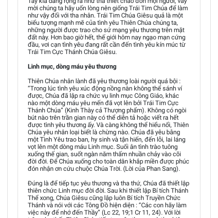
Tay kia dang rộng ra như tha thiết chào đón mọi người, vẫy
mời chúng ta hãy uốn lòng nên giống Trái Tim Chúa để làm
như vậy đối với tha nhân. Trái Tim Chúa Giêsu quả là một
biểu tượng mạnh mẽ của tình yêu Thiên Chúa chúng ta,
những người được trao cho sứ mạng yêu thương trên mặt
đất này. Hơn bao giờ hết, thế giới hôm nay ngạo mạn cứng
đầu, vơi cạn tình yêu đang rất cần đến tình yêu kín múc từ
Trái Tim Cực Thánh Chúa Giêsu.
Linh mục, dòng máu yêu thương
Thiên Chúa nhân lành đã yêu thương loài người quá bội :
“Trong lúc tình yêu xúc động nồng nàn không thể sánh ví
được, Chúa đã lập ra chức vụ linh mục Công Giáo, khác
nào một dòng máu yêu mến đã vọt lên bởi Trái Tim Cực
Thánh Chúa” (Kinh Thày cả Thượng phẩm). Không có ngòi
bút nào trên trần gian này có thể diễn tả hoặc viết ra hết
được tình yêu thương ấy. Và càng không thể hiểu nổi, Thiên
Chúa yêu nhân loại biết là chừng nào. Chúa đã yêu bằng
một Tình Yêu trao ban, hy sinh và tận hiến, đến lỗi, lai láng
vọt lên một dòng máu Linh mục. Suối ân tình trào tuông
xuống thế gian, suốt ngàn năm thấm nhuần chảy vào cõi
đời đời. Để Chúa xuống cho toàn dân khắp miền được phúc
đón nhận ơn cứu chuộc Chúa Trời. (Lời của Phan Sang).
Đúng là để tiếp tục yêu thương và tha thứ, Chúa đã thiết lập
thiên chức Linh mục đời đời. Sau khi thiết lập Bí tích Thánh
Thể xong, Chúa Giêsu cũng lập luôn Bí tích Truyền Chức
Thánh và nói với các Tông Đồ hiện diện : “Các con hãy làm
việc này để nhớ đến Thầy” (Lc 22, 19;1 Cr 11, 24). Với lời