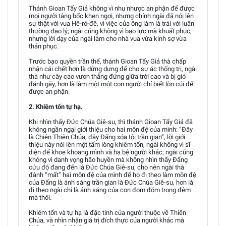
Thánh Gioan Tẩy Giả không vì nhu nhược an phận để được
mọi người tâng bốc khen ngợi, nhưng chính ngài đã nói lên
sự thật với vua Hê-rô-đê, vì việc của ông làm là trái với luân
thường đạo lý; ngài cũng không vì bạo lực mà khuất phục,
nhưng lời dạy của ngài làm cho nhà vua vừa kinh sợ vừa
thán phục.
Trước bạo quyền trần thế, thánh Gioan Tẩy Giả thà chấp
nhận cái chết hơn là dửng dưng để cho sự ác thống trị, ngài
thà như cây cao vươn thẳng đứng giữa trời cao và bị gió
đánh gãy, hơn là làm một một con người chỉ biết lòn cúi để
được an phận.
2. Khiêm tốn tự hạ.
Khi nhìn thấy Đức Chúa Giê-su, thì thánh Gioan Tẩy Giả đã
không ngần ngại giới thiệu cho hai môn đệ của mình: “Đây
là Chiên Thiên Chúa, đây Đấng xóa tội trần gian”, lời giới
thiệu này nói lên một tấm lòng khiêm tốn, ngài không vì sĩ
diện để khoe khoang mình và hạ bệ người khác; ngài cũng
không vì danh vọng hão huyền mà không nhìn thấy Đấng
cứu độ đang đến là Đức Chúa Giê-su, cho nên ngài thà
đành “mất” hai môn đệ của mình để họ đi theo làm môn đệ
của Đấng là ánh sáng trần gian là Đức Chúa Giê-su, hơn là
đi theo ngài chỉ là ánh sáng của con đom đóm trong đêm
mà thôi.
Khiêm tốn và tự hạ là đặc tính của người thuộc về Thiên
Chúa, và nhìn nhận giá trị đích thực của người khác mà