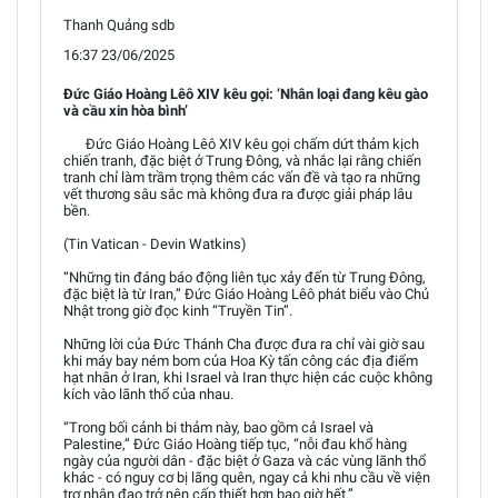
Thanh Quảng sdb
16:37 23/06/2025
Đức Giáo Hoàng Lêô XIV kêu gọi: ‘Nhân loại đang kêu gào
và cầu xin hòa bình’
Đức Giáo Hoàng Lêô XIV kêu gọi chấm dứt thảm kịch
chiến tranh, đặc biệt ở Trung Đông, và nhắc lại rằng chiến
tranh chỉ làm trầm trọng thêm các vấn đề và tạo ra những
vết thương sâu sắc mà không đưa ra được giải pháp lâu
bền.
(Tin Vatican - Devin Watkins)
“Những tin đáng báo động liên tục xảy đến từ Trung Đông,
đặc biệt là từ Iran,” Đức Giáo Hoàng Lêô phát biểu vào Chủ
Nhật trong giờ đọc kinh “Truyền Tin”.
Những lời của Đức Thánh Cha được đưa ra chỉ vài giờ sau
khi máy bay ném bom của Hoa Kỳ tấn công các địa điểm
hạt nhân ở Iran, khi Israel và Iran thực hiện các cuộc không
kích vào lãnh thổ của nhau.
“Trong bối cảnh bi thảm này, bao gồm cả Israel và
Palestine,” Đức Giáo Hoàng tiếp tục, “nỗi đau khổ hàng
ngày của người dân - đặc biệt ở Gaza và các vùng lãnh thổ
khác - có nguy cơ bị lãng quên, ngay cả khi nhu cầu về viện
trợ nhân đạo trở nên cấp thiết hơn bao giờ hết.”