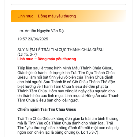
Linh mục – Dòng máu yêu thương
Lm. An-tôn Nguyễn Văn Độ
19:57 23/06/2025
SUY NIỆM LỄ TRÁI TIM CỰC THÁNH CHÚA GIÊSU
(Lc 15, 3-7)
Linh mục – Dòng máu yêu thương
Tiếp liền sau lễ trọng kính Mình Máu Thánh Chúa Giêsu,
Giáo hội cử hành Lễ trọng kính Trái Tim Cực Thánh Chúa
Giêsu, làm nổi bật tình yêu vô biên của Thiên Chúa dành
cho loài người. Sau Thánh lễ có Giờ Chầu Thánh Thể đặc
biệt hướng về Thánh Tâm Chúa Giêsu để đền phạt tạ
Thánh Tâm Chúa. Hôm nay cũng là ngày cầu nguyện cho
ơn thánh hóa các linh mục. Linh mục là Hồng Ân của Thánh
Tâm Chúa Giêsu ban cho loài người.
Chiếm ngắm Trái Tim Chúa Giêsu
Trái Tim Chúa Giêsu không đơn giản là trái tim bình thường
mà là Tình Yêu của Thiên Chúa dành cho nhân loại. Trái
Tim “yêu thương” dân, không đành để mất một con nào, dụ
ngôn con chiên lạc là bằng chứng (x. Lc 15,3-7).