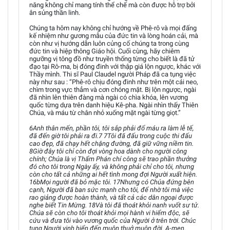
năng không chỉ mang tính thể chế mà còn được hỗ trợ bởi
ân sủng thần linh.
Chúng ta hôm nay không chỉ hướng về Phê-rô và mọi đấng
kế nhiệm như gương mẫu của đức tin và lòng hoán cải, mà
còn như vị hướng dẫn luôn củng cố chúng ta trong cùng
đức tin và hiệp thông Giáo hội. Cuối cùng, hãy chiêm
ngưỡng vị tông đồ như truyền thống từng cho biết là đã tử
đạo tại Rô-ma, bị đóng đinh với thập giá lộn ngược, khác với
Thầy mình. Thi sĩ Paul Claudel người Pháp đã ca tụng việc
này như sau : “Phê-rô chịu đóng đinh như trên một cái neo,
chìm trong vực thẳm và cơn chóng mặt. Bị lộn ngược, ngài
đã nhìn lên thiên đàng mà ngài có chìa khóa, lên vương
quốc từng dựa trên danh hiệu Kê-pha. Ngài nhìn thấy Thiên
Chúa, và máu từ chân nhỏ xuống mặt ngài từng giọt.”
6Anh thân mến, phần tôi, tôi sắp phải đổ máu ra làm lễ tế,
đã đến giờ tôi phải ra đi.7 7Tôi đã đấu trong cuộc thi đấu
cao đẹp, đã chạy hết chặng đường, đã giữ vững niềm tin.
8Giờ đây tôi chỉ còn đợi vòng hoa dành cho người công
chính; Chúa là vị Thẩm Phán chí công sẽ trao phần thưởng
đó cho tôi trong Ngày ấy, và không phải chỉ cho tôi, nhưng
còn cho tất cả những ai hết tình mong đợi Người xuất hiện.
16bMọi người đã bỏ mặc tôi. 17Nhưng có Chúa đứng bên
cạnh, Người đã ban sức mạnh cho tôi, để nhờ tôi mà việc
rao giảng được hoàn thành, và tất cả các dân ngoại được
nghe biết Tin Mừng. 18Và tôi đã thoát khỏi nanh vuốt sư tử.
Chúa sẽ còn cho tôi thoát khỏi mọi hành vi hiểm độc, sẽ
cứu và đưa tôi vào vương quốc của Người ở trên trời. Chúc
tụng Người vinh hiển đến muôn thuở muôn đời. A-men.