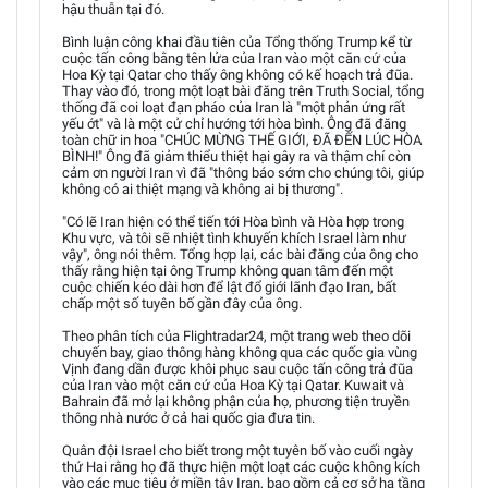
hậu thuẫn tại đó.
Bình luận công khai đầu tiên của Tổng thống Trump kể từ
cuộc tấn công bằng tên lửa của Iran vào một căn cứ của
Hoa Kỳ tại Qatar cho thấy ông không có kế hoạch trả đũa.
Thay vào đó, trong một loạt bài đăng trên Truth Social, tổng
thống đã coi loạt đạn pháo của Iran là "một phản ứng rất
yếu ớt" và là một cử chỉ hướng tới hòa bình. Ông đã đăng
toàn chữ in hoa "CHÚC MỪNG THẾ GIỚI, ĐÃ ĐẾN LÚC HÒA
BÌNH!" Ông đã giảm thiểu thiệt hại gây ra và thậm chí còn
cảm ơn người Iran vì đã "thông báo sớm cho chúng tôi, giúp
không có ai thiệt mạng và không ai bị thương".
"Có lẽ Iran hiện có thể tiến tới Hòa bình và Hòa hợp trong
Khu vực, và tôi sẽ nhiệt tình khuyến khích Israel làm như
vậy", ông nói thêm. Tổng hợp lại, các bài đăng của ông cho
thấy rằng hiện tại ông Trump không quan tâm đến một
cuộc chiến kéo dài hơn để lật đổ giới lãnh đạo Iran, bất
chấp một số tuyên bố gần đây của ông.
Theo phân tích của Flightradar24, một trang web theo dõi
chuyến bay, giao thông hàng không qua các quốc gia vùng
Vịnh đang dần được khôi phục sau cuộc tấn công trả đũa
của Iran vào một căn cứ của Hoa Kỳ tại Qatar. Kuwait và
Bahrain đã mở lại không phận của họ, phương tiện truyền
thông nhà nước ở cả hai quốc gia đưa tin.
Quân đội Israel cho biết trong một tuyên bố vào cuối ngày
thứ Hai rằng họ đã thực hiện một loạt các cuộc không kích
vào các mục tiêu ở miền tây Iran, bao gồm cả cơ sở hạ tầng