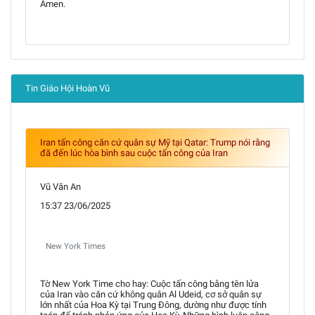
Amen.
Tin Giáo Hội Hoàn Vũ
Iran tấn công căn cứ quân sự Mỹ tại Qatar: Trump nói rằng
đã đến lúc hòa bình sau cuộc tấn công của Iran
Vũ Văn An
15:37 23/06/2025
New York Times
Tờ New York Time cho hay: Cuộc tấn công bằng tên lửa
của Iran vào căn cứ không quân Al Udeid, cơ sở quân sự
lớn nhất của Hoa Kỳ tại Trung Đông, dường như được tính