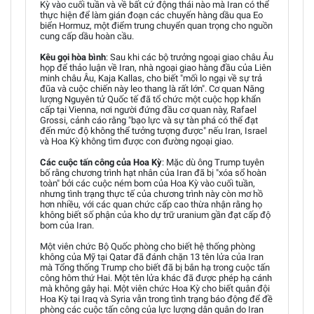
Kỳ vào cuối tuần và về bất cứ động thái nào mà Iran có thể
thực hiện để làm gián đoạn các chuyến hàng dầu qua Eo
biển Hormuz, một điểm trung chuyển quan trọng cho nguồn
cung cấp dầu hoàn cầu.
Kêu gọi hòa bình
: Sau khi các bộ trưởng ngoại giao châu Âu
họp để thảo luận về Iran, nhà ngoại giao hàng đầu của Liên
minh châu Âu, Kaja Kallas, cho biết "mối lo ngại về sự trả
đũa và cuộc chiến này leo thang là rất lớn". Cơ quan Năng
lượng Nguyên tử Quốc tế đã tổ chức một cuộc họp khẩn
cấp tại Vienna, nơi người đứng đầu cơ quan này, Rafael
Grossi, cảnh cáo rằng "bạo lực và sự tàn phá có thể đạt
đến mức độ không thể tưởng tượng được" nếu Iran, Israel
và Hoa Kỳ không tìm được con đường ngoại giao.
Các cuộc tấn công của Hoa Kỳ
: Mặc dù ông Trump tuyên
bố rằng chương trình hạt nhân của Iran đã bị "xóa sổ hoàn
toàn" bởi các cuộc ném bom của Hoa Kỳ vào cuối tuần,
nhưng tình trạng thực tế của chương trình này còn mơ hồ
hơn nhiều, với các quan chức cấp cao thừa nhận rằng họ
không biết số phận của kho dự trữ uranium gần đạt cấp độ
bom của Iran.
Một viên chức Bộ Quốc phòng cho biết hệ thống phòng
không của Mỹ tại Qatar đã đánh chặn 13 tên lửa của Iran
mà Tổng thống Trump cho biết đã bị bắn hạ trong cuộc tấn
công hôm thứ Hai. Một tên lửa khác đã được phép hạ cánh
mà không gây hại. Một viên chức Hoa Kỳ cho biết quân đội
Hoa Kỳ tại Iraq và Syria vẫn trong tình trạng báo động để đề
phòng các cuộc tấn công của lực lượng dân quân do Iran