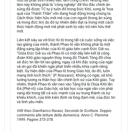
hữu sẽ phát sinh nhiều việc làm công chính. Những việc
làm này không phải là "công nghiệp" để thủ đắc chính ân
sủng đã được TC tự ý tuôn đổ trong Đức Kitô, song là "hoa
quả của Thánh Thần" vốn đang hoạt động trong chúng ta.
Cách thức hiện hữu mới mẻ của con người (trong ân sủng
và trong đức tin) do đó tự nhiên diễn đạt ra trong một cách
thức hành động mới mẻ phát sinh từ việc trở nên hữu thể
mới.
Liên kết sâu xa với Đức Ki-tô trong tất cả cuộc sống và việc
rao giảng của mình, thánh Phao-lô vẫn không phải là một
đấng sáng lập khác của Ki-tô giáo bên cạnh Đức Giê-su.
“Giữa Đức Giê-su và Phao-lô có một dây liên kết là cộng
đoàn Kitô giáo nguyên thủy, trong đó Thánh Tông đồ chia
sẻ đức tin lẫn lời rao giảng, ngay cả khi đặc sủng của ngài
và ơn gọi đã khiến ngài phát triển nhiều khía cạnh riêng
biệt. Sự hiện diện của Phao-lô trong Giáo hội, do đó, luôn
mang tính kích thích." (P. Rossano). Không có ngài, sẽ khó
tưởng tượng ra thần học lẫn chính lịch sử của Kitô giáo. Tuy
nhiên, thánh Phao-lô vẫn neo vào Tảng Đá là Chúa Kitô lẫn
Đá (Phê-rô) của Giáo hội, và bài học của ngài vẫn còn phải
vang dội trong tất cả sức mạnh của sự trung thành và sự
khiêu khích, của tính kiên định và lòng đam mê, của đức tin
và tình yêu mến.
Viết theo Gianfranco Ravasi, Secondo le Scritture. Doppio
commento alle letture della domenica. Anno C. Piemme
1999. Pagine 373-378.