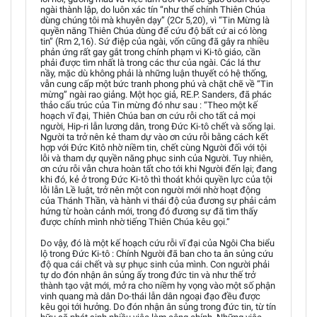
ngài thành lập, do luôn xác tín “như thể chính Thiên Chúa
dùng chúng tôi mà khuyên dạy” (2Cr 5,20), vì “Tin Mừng là
quyền năng Thiên Chúa dùng để cứu độ bất cứ ai có lòng
tin” (Rm 2,16). Sứ điệp của ngài, vốn cũng đã gây ra nhiều
phản ứng rất gay gắt trong chính phạm vi Ki-tô giáo, cần
phải được tìm nhất là trong các thư của ngài. Các lá thư
nầy, mặc dù không phải là những luận thuyết có hệ thống,
vẫn cung cấp một bức tranh phong phú và chặt chẽ về “Tin
mừng” ngài rao giảng. Một học giả, RE.P. Sanders, đã phác
thảo cấu trúc của Tin mừng đó như sau : “Theo một kế
hoạch vĩ đại, Thiên Chúa ban ơn cứu rỗi cho tất cả mọi
người, Hip-ri lẫn lương dân, trong Đức Ki-tô chết và sống lại.
Người ta trở nên kẻ tham dự vào ơn cứu rỗi bằng cách kết
hợp với Đức Kitô nhờ niềm tin, chết cùng Người đối với tội
lỗi và tham dự quyền năng phục sinh của Người. Tuy nhiên,
ơn cứu rỗi vẫn chưa hoàn tất cho tới khi Người đến lại; đang
khi đó, kẻ ở trong Đức Ki-tô thì thoát khỏi quyền lực của tội
lỗi lẫn Lề luật, trở nên một con người mới nhờ hoạt động
của Thánh Thần, và hành vi thái độ của đương sự phải cảm
hứng từ hoàn cảnh mới, trong đó đương sự đã tìm thấy
được chính mình nhờ tiếng Thiên Chúa kêu gọi.”
Do vậy, đó là một kế hoạch cứu rỗi vĩ đại của Ngôi Cha biểu
lộ trong Đức Ki-tô : Chính Người đã ban cho ta ân sủng cứu
độ qua cái chết và sự phục sinh của mình. Con người phải
tự do đón nhận ân sủng ấy trong đức tin và như thế trở
thành tạo vật mới, mở ra cho niềm hy vọng vào một số phận
vinh quang mà dân Do-thái lẫn dân ngoại đạo đều được
kêu gọi tới hưởng. Do đón nhận ân sủng trong đức tin, từ tín