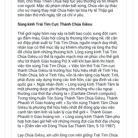
trên, cho thấy Thiên Chúa tiếp tục yêu thương và tín nhiệm
con người. Mặc dù phàm nhân bất xứng, Chúa vẫn ủy thác
cho sứ mạng thay mặt Chúa hiện tại hóa Hy tế Thập giá
trên bàn thờ mỗi ngày, tất cả chỉ vì yêu.
Sùng kinh Trái Tim Cực Thánh Chúa Giêsu
Thế giới ngày hôm nay xảy ra biết bao cuộc xung đột cam
go đẫm máu, Giáo hội cũng bị thương tổn nặng nề, rất cần
sứ điệp phát xuất từ Trái Tim Chúa, nguồn mạch duy nhất,
nhân loại có thể múc lấy sự khiêm nhường và lòng tha thứ
để chữa lành những thương tích. Lòng sùng kính Trái Tim
Chúa Giêsu có thể là nguồn mạch mọi ơn phúc cho thế giới
như lời thánh Giáo hoàng Piô X viết khi ban lệnh thi hành
việc tôn sùng Trái Tim Chúa : « Việc tôn thờ Trái Tim cực
thánh Chúa Giêsu là trường học hữu hiệu nhất về Tình Yêu
Thiên Chúa, bởi vì Tình Yêu, vốn là nền tảng của Nước Trời,
phải được xây dựng trong các linh hồn, các gia đình và các
quốc gia ». Ngài nhận định: « Lòng sùng kính Thánh Tâm là
một phương dược phi thường cho những nhu cầu ngoại
thường của thời đại chúng ta » (Caritate Christi compulsi).
Trong tông huấn Tôn Sùng Thánh Tâm Chúa Giêsu, Thánh
Phaolô VI Giáo hoàng viết: « Sự tôn sùng Thánh Tâm Chúa
Giêsu là phương thế hữu hiệu nhất để đóng góp vào việc
canh tân tâm linh và luân lý của thế giới ». Thánh Gioan
Phaolô II Giáo hoàng nói : « Lòng sùng kính Thánh Tâm phù
hợp hơn bao giờ hết với những mong đợi của thời đại chúng
ta » (Diễn văn với Dòng Thừa Sai Thánh Tâm, 5-10-1987).
Lạy Chúa Giêsu, xin uốn lòng con nên giống Trái Tim Chúa
.