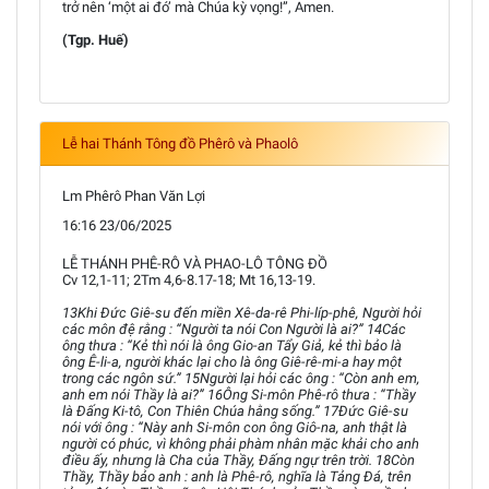
trở nên ‘một ai đó’ mà Chúa kỳ vọng!”, Amen.
(Tgp. Huế)
Lễ hai Thánh Tông đồ Phêrô và Phaolô
Lm Phêrô Phan Văn Lợi
16:16 23/06/2025
LỄ THÁNH PHÊ-RÔ VÀ PHAO-LÔ TÔNG ĐỒ
Cv 12,1-11; 2Tm 4,6-8.17-18; Mt 16,13-19.
13Khi Đức Giê-su đến miền Xê-da-rê Phi-líp-phê, Người hỏi
các môn đệ rằng : “Người ta nói Con Người là ai?” 14Các
ông thưa : “Kẻ thì nói là ông Gio-an Tẩy Giả, kẻ thì bảo là
ông Ê-li-a, người khác lại cho là ông Giê-rê-mi-a hay một
trong các ngôn sứ.” 15Người lại hỏi các ông : “Còn anh em,
anh em nói Thầy là ai?” 16Ông Si-môn Phê-rô thưa : “Thầy
là Đấng Ki-tô, Con Thiên Chúa hằng sống.” 17Đức Giê-su
nói với ông : “Này anh Si-môn con ông Giô-na, anh thật là
người có phúc, vì không phải phàm nhân mặc khải cho anh
điều ấy, nhưng là Cha của Thầy, Đấng ngự trên trời. 18Còn
Thầy, Thầy bảo anh : anh là Phê-rô, nghĩa là Tảng Đá, trên