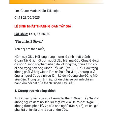
Lm. Giuse Maria Nhân Tài, csjb.
01:18 23/06/2025
LỄ SINH NHẬT THÁNH GIOAN TẨY GIẢ
Lời Chúa:
Lc 1, 57-66. 80
“Tên cháu là Gio-an”
Anh chị em thân mến,
Hôm nay Giáo Hội long trọng mừng lễ sinh nhật thánh
Gioan Tẩy Giả, một con người đặc biệt mà Đức Chúa Giê-su
đã nói: “Trong số phàm nhân đã lọt lòng mẹ, chưa từng có
ai cao trọng hơn ông Gioan Tẩy Giả” (Mt 11, 11a). Cao trọng,
không phải vì ông Gioan làm nhiều điều vĩ đại, nhưng là vì
ông là người được vinh dự làm kẻ dọn đường cho Đấng Mê-
si-a đến. Trong tâm tình ấy, tôi xin chia sẻ với anh chị em
hai điểm nổi bật của thánh Gioan Tẩy Giả:
1. Cương trực và công chính.
Trước bạo quyền của vua Hê-rô-đê, thánh Gioan Tẩy Giả đã
không sợ, và dám nói lên sự thật với vua Hê-rô-đê: “Ngài
không được phép lấy vợ của anh ngài” (Mc 6, 18), và cái giá
phải trả chính là bị nhà vua chém đầu.