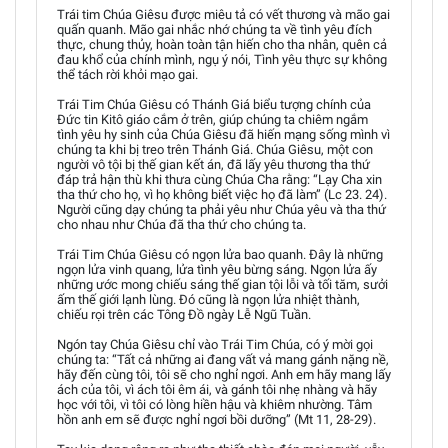
Trái tim Chúa Giêsu được miêu tả có vết thương và mão gai
quấn quanh. Mão gai nhắc nhớ chúng ta về tình yêu đích
thực, chung thủy, hoàn toàn tận hiến cho tha nhân, quên cả
đau khổ của chính mình, ngụ ý nói, Tình yêu thực sự không
thể tách rời khỏi mạo gai.
Trái Tim Chúa Giêsu có Thánh Giá biểu tượng chính của
Đức tin Kitô giáo cắm ở trên, giúp chúng ta chiêm ngắm
tình yêu hy sinh của Chúa Giêsu đã hiến mạng sống mình vì
chúng ta khi bị treo trên Thánh Giá. Chúa Giêsu, một con
người vô tội bị thế gian kết án, đã lấy yêu thương tha thứ
đáp trả hận thù khi thưa cùng Chúa Cha rằng: “Lạy Cha xin
tha thứ cho họ, vì họ không biết việc họ đã làm” (Lc 23. 24).
Người cũng dạy chúng ta phải yêu như Chúa yêu và tha thứ
cho nhau như Chúa đã tha thứ cho chúng ta.
Trái Tim Chúa Giêsu có ngọn lửa bao quanh. Đây là những
ngọn lửa vinh quang, lửa tình yêu bừng sáng. Ngọn lửa ấy
những ước mong chiếu sáng thế gian tội lỗi và tối tăm, sưởi
ấm thế giới lạnh lùng. Đó cũng là ngọn lửa nhiệt thành,
chiếu rọi trên các Tông Đồ ngày Lễ Ngũ Tuần.
Ngón tay Chúa Giêsu chỉ vào Trái Tim Chúa, có ý mời gọi
chúng ta: “Tất cả những ai đang vất vả mang gánh nặng nề,
hãy đến cùng tôi, tôi sẽ cho nghỉ ngơi. Anh em hãy mang lấy
ách của tôi, vì ách tôi êm ái, và gánh tôi nhẹ nhàng và hãy
học với tôi, vì tôi có lòng hiền hậu và khiêm nhường. Tâm
hồn anh em sẽ được nghỉ ngơi bồi dưỡng” (Mt 11, 28-29).