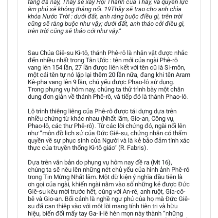
tảng đá này, Thầy sẽ xây Hội Thánh của Thầy, và quyền lực
âm phủ sẽ không thắng nổi. 19Thầy sẽ trao cho anh chìa
khóa Nước Trời : dưới đất, anh ràng buộc điều gì, trên trời
cũng sẽ ràng buộc như vậy; dưới đất, anh tháo cởi điều gì,
trên trời cũng sẽ tháo cởi như vậy.”
Sau Chúa Giê-su Ki-tô, thánh Phê-rô là nhân vật được nhắc
đến nhiều nhất trong Tân Ước : tên mới của ngài Phê-rô
vang lên 154 lần, 27 lần được liên kết với tên cũ là Si-môn,
một cái tên tự nó lặp lại thêm 20 lần nữa, đang khi tên Aram
Kê-pha vang lên 9 lần, chủ yếu được Phao-lô sử dụng.
Trong phụng vụ hôm nay, chúng ta thử trình bày một chân
dung đơn giản về thánh Phê-rô, và tiếp đó là thánh Phao-lô.
Lộ trình thiêng liêng của Phê-rô được tái dựng dựa trên
nhiều chứng từ khác nhau (Nhất lãm, Gio-an, Công vụ,
Phao-lô, các thư Phê-rô). Từ các lời chứng đó, ngài nổi lên
như “môn đồ lịch sử của Đức Giê-su, chứng nhân có thẩm
quyền về sự phục sinh của Người và là kẻ bảo đảm tính xác
thực của truyền thống Ki-tô giáo” (R. Fabris).
Dựa trên văn bản do phụng vụ hôm nay đề ra (Mt 16),
chúng ta sẽ nêu lên những nét chủ yếu của hình ảnh Phê-rô
trong Tin Mừng Nhất lãm. Một dữ kiện ý nghĩa đầu tiên là
ơn gọi của ngài, khiến ngài nằm vào số những kẻ được Đức
Giê-su kêu mời trước hết, cùng với An-rê, anh ruột, Gia-cô-
bê và Gio-an. Bối cảnh là nghề ngư phủ của họ mà Đức Giê-
su đã can thiệp vào với một lời mang tính tiên tri và hữu
hiệu, biến đổi mấy tay Ga-li-lê hèn mọn này thành “những