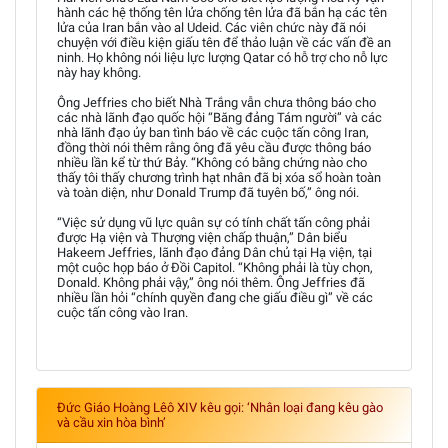
hành các hệ thống tên lửa chống tên lửa đã bắn hạ các tên
lửa của Iran bắn vào al Udeid. Các viên chức này đã nói
chuyện với điều kiện giấu tên để thảo luận về các vấn đề an
ninh. Họ không nói liệu lực lượng Qatar có hỗ trợ cho nỗ lực
này hay không.
Ông Jeffries cho biết Nhà Trắng vẫn chưa thông báo cho
các nhà lãnh đạo quốc hội “Băng đảng Tám người” và các
nhà lãnh đạo ủy ban tình báo về các cuộc tấn công Iran,
đồng thời nói thêm rằng ông đã yêu cầu được thông báo
nhiều lần kể từ thứ Bảy. “Không có bằng chứng nào cho
thấy tôi thấy chương trình hạt nhân đã bị xóa sổ hoàn toàn
và toàn diện, như Donald Trump đã tuyên bố,” ông nói.
“Việc sử dụng vũ lực quân sự có tính chất tấn công phải
được Hạ viện và Thượng viện chấp thuận,” Dân biểu
Hakeem Jeffries, lãnh đạo đảng Dân chủ tại Hạ viện, tại
một cuộc họp báo ở Đồi Capitol. “Không phải là tùy chọn,
Donald. Không phải vậy,” ông nói thêm. Ông Jeffries đã
nhiều lần hỏi “chính quyền đang che giấu điều gì” về các
cuộc tấn công vào Iran.
Đức Giáo Hoàng Lêô XIV kêu gọi: ‘Nhân loại đang kêu gào
và cầu xin hòa bình’