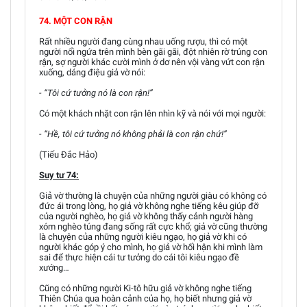
74. MỘT CON RẬN
Rất nhiều người đang cùng nhau uống rượu, thì có một
người nổi ngứa trên mình bèn gãi gãi, đột nhiên rờ trúng con
rận, sợ người khác cười mình ở dơ nên vội vàng vứt con rận
xuống, dáng điệu giả vờ nói:
- “Tôi cứ tưởng nó là con rận!”
Có một khách nhặt con rận lên nhìn kỹ và nói với mọi người:
- “Hề, tôi cứ tưởng nó không phải là con rận chứ!”
(Tiếu Đắc Hảo)
Suy tư 74:
Giả vờ thường là chuyện của những người giàu có không có
đức ái trong lòng, họ giả vờ không nghe tiếng kêu giúp đỡ
của người nghèo, họ giả vờ không thấy cảnh người hàng
xóm nghèo túng đang sống rất cực khổ; giả vờ cũng thường
là chuyện của những người kiêu ngạo, họ giả vờ khi có
người khác góp ý cho mình, họ giả vờ hối hận khi mình làm
sai để thực hiện cái tư tưởng do cái tôi kiêu ngạo đề
xướng…
Cũng có những người Ki-tô hữu giả vờ không nghe tiếng
Thiên Chúa qua hoàn cảnh của họ, họ biết nhưng giả vờ