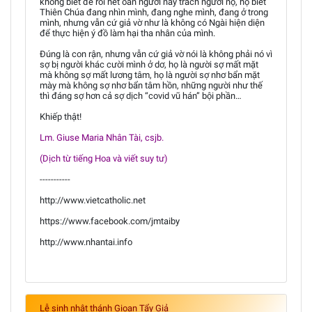
không biết để rồi hết oán người này trách người nọ, họ biết
Thiên Chúa đang nhìn mình, đang nghe mình, đang ở trong
mình, nhưng vẫn cứ giả vờ như là không có Ngài hiện diện
để thực hiện ý đồ làm hại tha nhân của mình.
Đúng là con rận, nhưng vẫn cứ giả vờ nói là không phải nó vì
sợ bị người khác cười mình ở dơ, họ là người sợ mất mặt
mà không sợ mất lương tâm, họ là người sợ nhơ bẩn mặt
mày mà không sợ nhơ bẩn tâm hồn, những người như thế
thì đáng sợ hơn cả sợ dịch “covid vũ hán” bội phần…
Khiếp thật!
Lm. Giuse Maria Nhân Tài, csjb.
(Dịch từ tiếng Hoa và viết suy tư)
-----------
http://www.vietcatholic.net
https://www.facebook.com/jmtaiby
http://www.nhantai.info
Lễ sinh nhật thánh Gioan Tẩy Giả