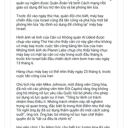
quân sự ngầm được Quân đoàn Vệ binh Cách mạng Hồi
giáo sử dụng để lưu trữ tên lửa và bệ phóng tên lửa.
Trước đó vào ngày thứ Hai, quân đội cho biết, máy bay
chiến đấu của Israel cũng đã tấn công và phá hủy một bệ
phóng tên lửa "dự định sử dụng để chống lại" máy bay
Israel.
Hình ảnh vệ tinh của Căn cứ Không quân Al Udeid được
chụp vào sáng Thứ Hai cho thấy căn cứ này gần như không
có máy bay trước cuộc tấn công bằng tên lửa của Iran.
Những hình ảnh do Planet Labs chụp cho thấy hàng chục
máy bay có mặt tại căn cứ này trong suốt đầu tháng 6,
trước khi Israel bắt đầu chiến dịch ném bom Iran vào ngày
13 tháng 6.
Hàng chục máy bay có thể nhìn thấy ngày 23 tháng 6, trước
cuộc tấn công của Iran
Chủ tịch Hạ viện Mike Johnson, một đảng viên Cộng hòa,
đã nói với các phóng viên trên Đồi Capitol rằng ông không
ủng hộ những nỗ lực yêu cầu Quốc hội bỏ phiếu cho phép
sử dụng vũ lực quân sự ở Iran. “Tổng tư lệnh có trách
nhiệm theo Điều II. Những trách nhiệm này rất nghiêm
trọng và quan trọng, đặc biệt là trong thời điểm như thế này.
Tôi nghĩ ông ấy đã sử dụng thẩm quyền đó một cách sáng
suốt”, ông nói. Ông bác bỏ những nỗ lực hạn chế thẩm
quyền đó là “tất cả đều là chính trị”.
Hai viên chức Lầu Năm Góc cho biết lực lượng Hoa Kỳ vận