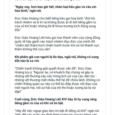
“Ngày nay, hơn bao giờ hết, nhân loại kêu gào và cầu xin
hòa bình,” ngài nói.
Đức Giáo Hoàng cho biết tiếng kêu gọi hòa bình “đòi hỏi
trách nhiệm và lý trí và không được át đi bởi tiếng gầm rú
của vũ khí hoặc những lời lẽ khoa trương kích động xung
đột.”
Đức Giáo Hoàng Lêô kêu gọi mọi thành viên của cộng đồng
quốc tế hãy gánh vác trách nhiệm đạo đức của mình để
"chấm dứt thảm kịch chiến tranh trước khi nó trở thành vực
thẳm không thể cứu vãn".
Khi phẩm giá con người bị đe dọa, ngài nói, không có xung
đột nào là xa vời.
"Chiến tranh không giải quyết được vấn đề", Đức Giáo
Hoàng lưu ý. "Ngược lại, nó khuếch đại chúng và gây ra
những vết thương sâu sắc trong lịch sử của các dân tộc -
những vết thương mất nhiều thế hệ để chữa lành. Không có
chiến thắng quân sự nào có thể bù đắp được nỗi đau của
một người mẹ, nỗi sợ hãi của trẻ thơ hoặc tương lai bị vùi
dập!"
Cuối cùng, Đức Giáo Hoàng Lêô XIV bày tỏ hy vọng rằng
tiếng gầm rú của vũ khí sẽ im bặt.
"Hãy để việc ngoại giao làm im bặt đi tiếng vũ khí!" ngài nói.
"Hãy để các quốc gia định hình tương lai của họ bằng các