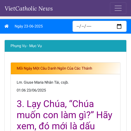
VietCatholic News
Ngày 23-06-2025
Phụng Vụ - Mục Vụ
Mỗi Ngày Một Câu Danh Ngôn Của Các Thánh
Lm. Giuse Maria Nhân Tài, csjb.
01:06 23/06/2025
3. Lạy Chúa, “Chúa
muốn con làm gì?” Hãy
xem, đó mới là dấu