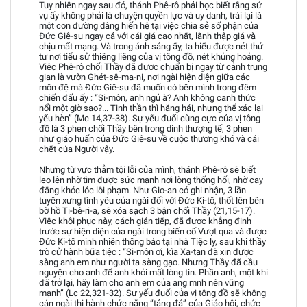
Tuy nhiên ngay sau đó, thánh Phê-rô phải học biết rằng sứ
vụ ấy không phải là chuyện quyền lực và uy danh, trái lại là
một con đường dâng hiến hệ tại việc chia sẻ số phận của
Đức Giê-su ngay cả với cái giá cao nhất, lãnh thập giá và
chịu mất mạng. Và trong ánh sáng ấy, ta hiểu được nét thứ
tư nơi tiểu sử thiêng liêng của vị tông đồ, nét khủng hoảng.
Việc Phê-rô chối Thầy đã được chuẩn bị ngay từ cảnh trung
gian là vườn Ghét-sê-ma-ni, nơi ngài hiện diện giữa các
môn đệ mà Đức Giê-su đã muốn có bên mình trong đêm
chiến đấu ấy : “Si-môn, anh ngủ à? Anh không canh thức
nổi một giờ sao?... Tinh thần thì hăng hái, nhưng thể xác lại
yếu hèn” (Mc 14,37-38). Sự yếu đuối cùng cực của vị tông
đồ là 3 phen chối Thầy bên trong dinh thượng tế, 3 phen
như giáo huấn của Đức Giê-su về cuộc thương khó và cái
chết của Người vậy.
Nhưng từ vực thẳm tội lỗi của mình, thánh Phê-rô sẽ biết
leo lên nhờ tìm được sức mạnh nơi lòng thống hối, nhờ cay
đắng khóc lóc lỗi phạm. Như Gio-an có ghi nhận, 3 lần
tuyên xưng tình yêu của ngài đối với Đức Ki-tô, thốt lên bên
bờ hồ Ti-bê-ri-a, sẽ xóa sạch 3 bận chối Thầy (21,15-17).
Việc khôi phục này, cách gián tiếp, đã được khẳng định
trước sự hiện diện của ngài trong biến cố Vượt qua và được
Đức Ki-tô minh nhiên thông báo tại nhà Tiệc ly, sau khi thầy
trò cử hành bữa tiệc : “Si-môn ơi, kìa Xa-tan đã xin được
sàng anh em như người ta sàng gạo. Nhưng Thầy đã cầu
nguyện cho anh để anh khỏi mất lòng tin. Phần anh, một khi
đã trở lại, hãy làm cho anh em của ang mnh nên vững
mạnh” (Lc 22,321-32). Sự yếu đuối của vị tông đồ sẽ không
cản ngài thi hành chức năng “tảng đá” của Giáo hội, chức