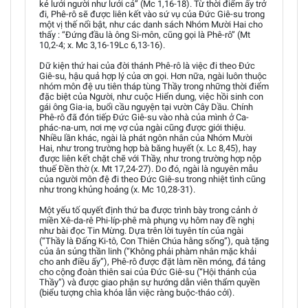
kẻ lưới người như lưới cá” (Mc 1,16-18). Từ thời điểm ấy trở
đi, Phê-rô sẽ được liên kết vào sứ vụ của Đức Giê-su trong
một vị thế nổi bật, như các danh sách Nhóm Mười Hai cho
thấy : “Đứng đầu là ông Si-môn, cũng gọi là Phê-rô” (Mt
10,2-4; x. Mc 3,16-19Lc 6,13-16).
Dữ kiện thứ hai của đời thánh Phê-rô là việc đi theo Đức
Giê-su, hậu quả hợp lý của ơn gọi. Hơn nữa, ngài luôn thuộc
nhóm môn đệ ưu tiên tháp tùng Thầy trong những thời điểm
đặc biệt của Người, như cuộc Hiển dung, việc hồi sinh con
gái ông Gia-ia, buổi cầu nguyện tại vườn Cây Dầu. Chính
Phê-rô đã đón tiếp Đức Giê-su vào nhà của mình ở Ca-
phác-na-um, nơi mẹ vợ của ngài cũng được giới thiệu.
Nhiều lần khác, ngài là phát ngôn nhân của Nhóm Mười
Hai, như trong trường hợp bà băng huyết (x. Lc 8,45), hay
được liên kết chặt chẽ với Thầy, như trong trường hợp nộp
thuế Đền thờ (x. Mt 17,24-27). Do đó, ngài là nguyên mẫu
của người môn đệ đi theo Đức Giê-su trong nhiệt tình cũng
như trong khủng hoảng (x. Mc 10,28-31).
Một yếu tố quyết định thứ ba được trình bày trong cảnh ở
miền Xê-da-rê Phi-líp-phê mà phụng vụ hôm nay đề nghị
như bài đọc Tin Mừng. Dựa trên lời tuyên tín của ngài
(“Thầy là Đấng Ki-tô, Con Thiên Chúa hằng sống”), quà tặng
của ân sủng thần linh (“Không phải phàm nhân mặc khải
cho anh điều ấy”), Phê-rô được đặt làm nền móng, đá tảng
cho cộng đoàn thiên sai của Đức Giê-su (“Hội thánh của
Thầy”) và được giao phận sự hướng dẫn viên thẩm quyền
(biểu tượng chìa khóa lẫn việc ràng buộc-tháo cởi).