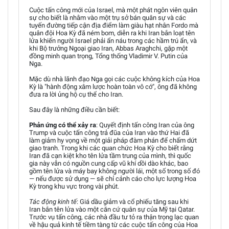
Cuộc tấn công mới của Israel, mà một phát ngôn viên quân
sự cho biết là nhằm vào một trụ sở bán quân sự và các
tuyến đường tiếp cận địa điểm làm giàu hạt nhân Fordo mà
quân đội Hoa Kỳ đã ném bom, diễn ra khi Iran bắn loạt tên
lửa khiến người Israel phải ẩn náu trong các hầm trú ẩn, và
khi Bộ trưởng Ngoại giao Iran, Abbas Araghchi, gặp một
đồng minh quan trọng, Tổng thống Vladimir V. Putin của
Nga.
Mặc dù nhà lãnh đạo Nga gọi các cuộc không kích của Hoa
Kỳ là "hành động xâm lược hoàn toàn vô cớ", ông đã không
đưa ra lời ủng hộ cụ thể cho Iran.
Sau đây là những điều cần biết:
Phản ứng có thể xảy ra
: Quyết định tấn công Iran của ông
Trump và cuộc tấn công trả đũa của Iran vào thứ Hai đã
làm giảm hy vọng về một giải pháp đàm phán để chấm dứt
giao tranh. Trong khi các quan chức Hoa Kỳ cho biết rằng
Iran đã cạn kiệt kho tên lửa tầm trung của mình, thì quốc
gia này vẫn có nguồn cung cấp vũ khí dồi dào khác, bao
gồm tên lửa và máy bay không người lái, một số trong số đó
— nếu được sử dụng — sẽ chỉ cảnh cáo cho lực lượng Hoa
Kỳ trong khu vực trong vài phút.
Tác động kinh tế
: Giá dầu giảm và cổ phiếu tăng sau khi
Iran bắn tên lửa vào một căn cứ quân sự của Mỹ tại Qatar.
Trước vụ tấn công, các nhà đầu tư tỏ ra thận trọng lạc quan
về hậu quả kinh tế tiềm tàng từ các cuộc tấn công của Hoa