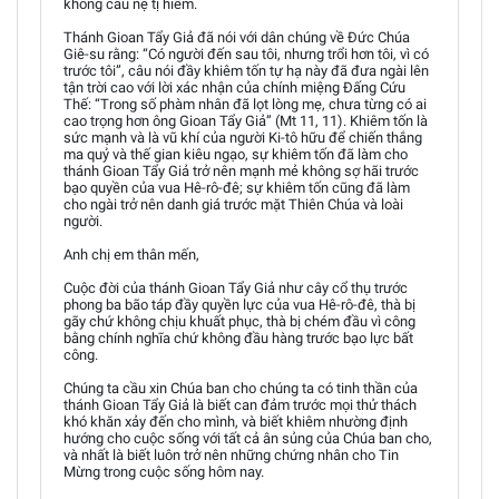
không câu nệ tị hiềm.
Thánh Gioan Tẩy Giả đã nói với dân chúng về Đức Chúa
Giê-su rằng: “Có người đến sau tôi, nhưng trổi hơn tôi, vì có
trước tôi”, câu nói đầy khiêm tốn tự hạ này đã đưa ngài lên
tận trời cao với lời xác nhận của chính miệng Đấng Cứu
Thế: “Trong số phàm nhân đã lọt lòng mẹ, chưa từng có ai
cao trọng hơn ông Gioan Tẩy Giả” (Mt 11, 11). Khiêm tốn là
sức mạnh và là vũ khí của người Ki-tô hữu để chiến thắng
ma quỷ và thế gian kiêu ngạo, sự khiêm tốn đã làm cho
thánh Gioan Tẩy Giả trở nên mạnh mẻ không sợ hãi trước
bạo quyền của vua Hê-rô-đê; sự khiêm tốn cũng đã làm
cho ngài trở nên danh giá trước mặt Thiên Chúa và loài
người.
Anh chị em thân mến,
Cuộc đời của thánh Gioan Tẩy Giả như cây cổ thụ trước
phong ba bão táp đầy quyền lực của vua Hê-rô-đê, thà bị
gãy chứ không chịu khuất phục, thà bị chém đầu vì công
bằng chính nghĩa chứ không đầu hàng trước bạo lực bất
công.
Chúng ta cầu xin Chúa ban cho chúng ta có tinh thần của
thánh Gioan Tẩy Giả là biết can đảm trước mọi thử thách
khó khăn xảy đến cho mình, và biết khiêm nhường định
hướng cho cuộc sống với tất cả ân sủng của Chúa ban cho,
và nhất là biết luôn trở nên những chứng nhân cho Tin
Mừng trong cuộc sống hôm nay.