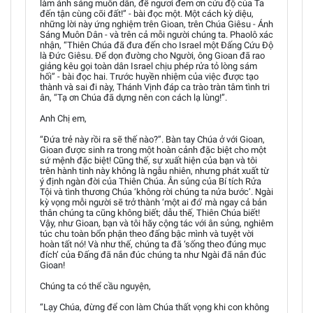
làm ánh sáng muôn dân, để ngươi đem ơn cứu độ của Ta
đến tận cùng cõi đất!” - bài đọc một. Một cách kỳ diệu,
những lời này ứng nghiệm trên Gioan, trên Chúa Giêsu - Ánh
Sáng Muôn Dân - và trên cả mỗi người chúng ta. Phaolô xác
nhận, “Thiên Chúa đã đưa đến cho Israel một Đấng Cứu Độ
là Đức Giêsu. Để dọn đường cho Người, ông Gioan đã rao
giảng kêu gọi toàn dân Israel chịu phép rửa tỏ lòng sám
hối” - bài đọc hai. Trước huyền nhiệm của việc được tạo
thành và sai đi này, Thánh Vịnh đáp ca trào tràn tâm tình tri
ân, “Tạ ơn Chúa đã dựng nên con cách lạ lùng!”.
Anh Chị em,
“Đứa trẻ này rồi ra sẽ thế nào?”. Bàn tay Chúa ở với Gioan,
Gioan được sinh ra trong một hoàn cảnh đặc biệt cho một
sứ mệnh đặc biệt! Cũng thế, sự xuất hiện của bạn và tôi
trên hành tinh này không là ngẫu nhiên, nhưng phát xuất từ
ý định ngàn đời của Thiên Chúa. Ân sủng của Bí tích Rửa
Tội và tình thương Chúa ‘không rời chúng ta nửa bước’. Ngài
kỳ vọng mỗi người sẽ trở thành ‘một ai đó’ mà ngay cả bản
thân chúng ta cũng không biết; dẫu thế, Thiên Chúa biết!
Vậy, như Gioan, bạn và tôi hãy cộng tác với ân sủng, nghiêm
túc chu toàn bổn phận theo đấng bậc mình và tuyệt vời
hoàn tất nó! Và như thế, chúng ta đã ‘sống theo đúng mục
đích’ của Đấng đã nắn đúc chúng ta như Ngài đã nắn đúc
Gioan!
Chúng ta có thể cầu nguyện,
“Lạy Chúa, đừng để con làm Chúa thất vọng khi con không