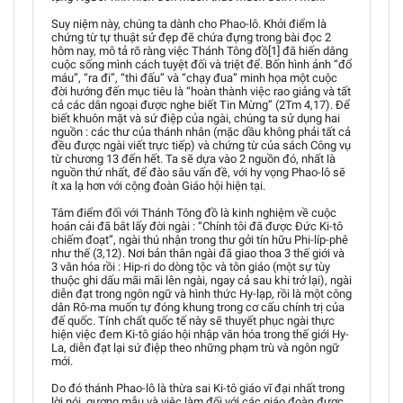
Suy niệm này, chúng ta dành cho Phao-lô. Khởi điểm là
chứng từ tự thuật sử đẹp đẽ chứa đựng trong bài đọc 2
hôm nay, mô tả rõ ràng việc Thánh Tông đồ[1] đã hiến dâng
cuộc sống mình cách tuyệt đối và triệt để. Bốn hình ảnh “đổ
máu”, “ra đi”, “thi đấu” và “chạy đua” minh họa một cuộc
đời hướng đến mục tiêu là “hoàn thành việc rao giảng và tất
cả các dân ngoại được nghe biết Tin Mừng” (2Tm 4,17). Để
biết khuôn mặt và sứ điệp của ngài, chúng ta sử dụng hai
nguồn : các thư của thánh nhân (mặc dầu không phải tất cả
đều được ngài viết trực tiếp) và chứng từ của sách Công vụ
từ chương 13 đến hết. Ta sẽ dựa vào 2 nguồn đó, nhất là
nguồn thứ nhất, để đào sâu vấn đề, với hy vọng Phao-lô sẽ
ít xa lạ hơn với cộng đoàn Giáo hội hiện tại.
Tâm điểm đối với Thánh Tông đồ là kinh nghiệm về cuộc
hoán cải đã bắt lấy đời ngài : “Chính tôi đã được Đức Ki-tô
chiếm đoạt”, ngài thú nhận trong thư gởi tín hữu Phi-líp-phê
như thế (3,12). Nơi bản thân ngài đã giao thoa 3 thế giới và
3 văn hóa rồi : Hip-ri do dòng tộc và tôn giáo (một sự tùy
thuộc ghi dấu mãi mãi lên ngài, ngay cả sau khi trở lại), ngài
diễn đạt trong ngôn ngữ và hình thức Hy-lạp, rồi là một công
dân Rô-ma muốn tự đóng khung trong cơ cấu chính trị của
đế quốc. Tính chất quốc tế này sẽ thuyết phục ngài thực
hiện việc đem Ki-tô giáo hội nhập văn hóa trong thế giới Hy-
La, diễn đạt lại sứ điệp theo những phạm trù và ngôn ngữ
mới.
Do đó thánh Phao-lô là thừa sai Ki-tô giáo vĩ đại nhất trong
lời nói, gương mẫu và việc làm đối với các giáo đoàn được