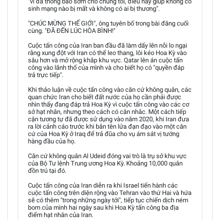
"vì đã thông báo sớm cho chúng tôi, điều này giúp không có
sinh mạng nào bị mất và không có ai bị thương".
"CHÚC MỪNG THẾ GIỚI", ông tuyên bố trong bài đăng cuối
cùng. "ĐÃ ĐẾN LÚC HÒA BÌNH!"
Cuộc tấn công của Iran ban đầu đã làm dấy lên nỗi lo ngại
rằng xung đột với Iran có thể leo thang, lôi kéo Hoa Kỳ vào
sâu hơn và mở rộng khắp khu vực. Qatar lên án cuộc tấn
công vào lãnh thổ của mình và cho biết họ có "quyền đáp
trả trực tiếp".
Khi thảo luận về cuộc tấn công vào căn cứ không quân, các
quan chức Iran cho biết đất nước của họ cần phải được
nhìn thấy đang đáp trả Hoa Kỳ vì cuộc tấn công vào các cơ
sở hạt nhân, nhưng theo cách có cân nhắc. Một cách tiếp
cận tương tự đã được sử dụng vào năm 2020, khi Iran đưa
ra lời cảnh cáo trước khi bắn tên lửa đạn đạo vào một căn
cứ của Hoa Kỳ ở Iraq để trả đũa cho vụ ám sát vị tướng
hàng đầu của họ.
Căn cứ không quân Al Udeid đóng vai trò là trụ sở khu vực
của Bộ Tư lệnh Trung ương Hoa Kỳ. Khoảng 10,000 quân
đồn trú tại đó.
Cuộc tấn công của Iran diễn ra khi Israel tiến hành các
cuộc tấn công trên diện rộng vào Tehran vào thứ Hai và hứa
sẽ có thêm "trong những ngày tới", tiếp tục chiến dịch ném
bom của mình hai ngày sau khi Hoa Kỳ tấn công ba địa
điểm hạt nhân của Iran.