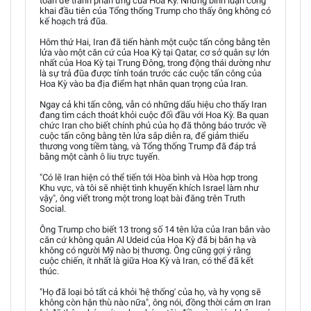
toán để tránh phản ứng của Hoa Kỳ. Những bình luận công
khai đầu tiên của Tổng thống Trump cho thấy ông không có
kế hoạch trả đũa.
Hôm thứ Hai, Iran đã tiến hành một cuộc tấn công bằng tên
lửa vào một căn cứ của Hoa Kỳ tại Qatar, cơ sở quân sự lớn
nhất của Hoa Kỳ tại Trung Đông, trong động thái dường như
là sự trả đũa được tính toán trước các cuộc tấn công của
Hoa Kỳ vào ba địa điểm hạt nhân quan trọng của Iran.
Ngay cả khi tấn công, vẫn có những dấu hiệu cho thấy Iran
đang tìm cách thoát khỏi cuộc đối đầu với Hoa Kỳ. Ba quan
chức Iran cho biết chính phủ của họ đã thông báo trước về
cuộc tấn công bằng tên lửa sắp diễn ra, để giảm thiểu
thương vong tiềm tàng, và Tổng thống Trump đã đáp trả
bằng một cành ô liu trực tuyến.
"Có lẽ Iran hiện có thể tiến tới Hòa bình và Hòa hợp trong
Khu vực, và tôi sẽ nhiệt tình khuyến khích Israel làm như
vậy", ông viết trong một trong loạt bài đăng trên Truth
Social.
Ông Trump cho biết 13 trong số 14 tên lửa của Iran bắn vào
căn cứ không quân Al Udeid của Hoa Kỳ đã bị bắn hạ và
không có người Mỹ nào bị thương. Ông cũng gợi ý rằng
cuộc chiến, ít nhất là giữa Hoa Kỳ và Iran, có thể đã kết
thúc.
"Họ đã loại bỏ tất cả khỏi 'hệ thống' của họ, và hy vọng sẽ
không còn hận thù nào nữa", ông nói, đồng thời cảm ơn Iran