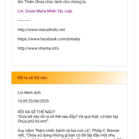
Xin Thiên Chúa chúc lành cho chúng ta.
Lm. Giuse Maria Nhân Tài, csjb.
----------
http://www.vietcatholic.net
https://www.facebook.com/jmtaiby
http://www.nhantai.info
Rồi ra sẽ thế nào
Lm Minh Anh
16:09 23/06/2025
RỒI RA SẼ THẾ NÀO?
“Đứa trẻ này rồi ra sẽ thế nào đây? Và quả thật, có bàn tay
Chúa phù hộ em!”.
Suy niệm “Năm chiếc bánh và hai con cá”, Philip C. Brewer
viết, “Chúa sử dụng những gì bạn có để lấp đầy một nhu