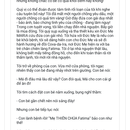
nhưng không chắc cô bé có qua khỏi đêm nay không!
Quý vị có thể đoán được tâm tình rối loạn của tôi khi nghe
câu tuyên bố này! Tôi đã mất một người chồng yêu dấu, một
người chồng có quả tim vàng! Giờ đây đứa con gái duy nhất
- bảo ảnh, bảo chứng tình yêu của chồng - đang lâm nguy!
Trong cơn tuyệt vọng, tôi liền chạy đến nhà nguyện. Bấy giờ
là mùa đông. Tôi quỳ sụp xuống và tha thiết kêu xin Đức Mẹ
MARIA cứu đứa con gái nhỏ. Tôi hứa với Đức Mẹ là nếu con
bé khỏi bệnh, tôi sẽ dâng hiến con cho Đức Mẹ và sẽ đi
hành hương về đồi Cova-da-Ira, nơi Đức Mẹ hiện ra với ba
trẻ chăn chiên làng Fatima. Tôi ở lại nhà nguyện thật lâu,
không biết mấy tiếng đồng hồ, cho đến khi toàn thân rã rời
thấm lạnh, tôi mới rời nhà nguyện.
Tôi trở về phòng của con. Vừa mở cửa phòng, tôi ngạc
nhiên thấy con bé đang nhảy nhót trên giường. Con bé nói:
- Má đi đâu mà lâu dữ vậy? Con đói quá, Má cho con cái gì
để ăn đi!
Tôi tìm cách đặt con bé nằm xuống, bụng nghĩ thầm:
- Con bé gần chết nên nói sảng đây!
Nhưng con bé tiếp tục nói:
- Con lành bệnh rồi! ”Mẹ THIÊN CHÚA Fatima” bảo con như
thế!