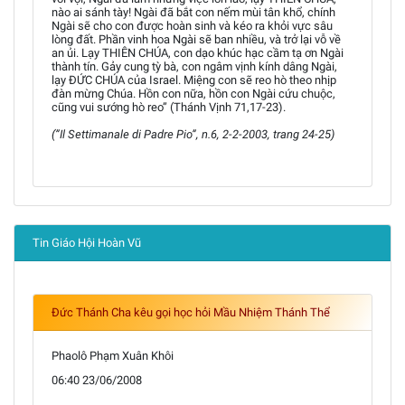
nào ai sánh tày! Ngài đã bắt con nếm mùi tân khổ, chính
Ngài sẽ cho con được hoàn sinh và kéo ra khỏi vực sâu
lòng đất. Phần vinh hoa Ngài sẽ ban nhiều, và trở lại vỗ về
an ủi. Lạy THIÊN CHÚA, con dạo khúc hạc cầm tạ ơn Ngài
thành tín. Gảy cung tỳ bà, con ngâm vịnh kính dâng Ngài,
lạy ĐỨC CHÚA của Israel. Miệng con sẽ reo hò theo nhịp
đàn mừng Chúa. Hồn con nữa, hồn con Ngài cứu chuộc,
cũng vui sướng hò reo” (Thánh Vịnh 71,17-23).
(”Il Settimanale di Padre Pio”, n.6, 2-2-2003, trang 24-25)
Tin Giáo Hội Hoàn Vũ
Đức Thánh Cha kêu gọi học hỏi Mầu Nhiệm Thánh Thể
Phaolô Phạm Xuân Khôi
06:40 23/06/2008