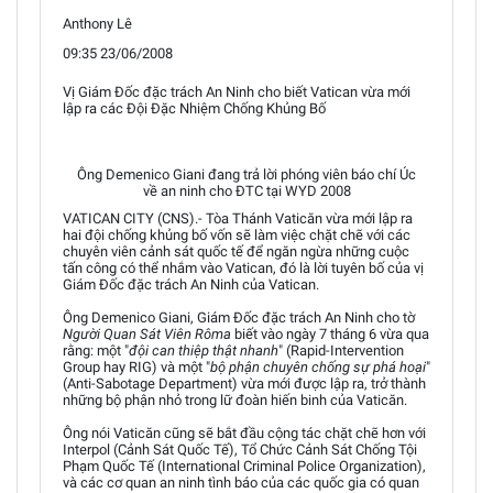
Anthony Lê
09:35 23/06/2008
Vị Giám Đốc đặc trách An Ninh cho biết Vatican vừa mới
lập ra các Đội Đặc Nhiệm Chống Khủng Bố
Ông Demenico Giani đang trả lời phóng viên báo chí Úc
về an ninh cho ĐTC tại WYD 2008
VATICAN CITY (CNS).- Tòa Thánh Vaticăn vừa mới lập ra
hai đội chống khủng bố vốn sẽ làm việc chặt chẽ với các
chuyên viên cảnh sát quốc tế để ngăn ngừa những cuộc
tấn công có thể nhắm vào Vatican, đó là lời tuyên bố của vị
Giám Đốc đặc trách An Ninh của Vatican.
Ông Demenico Giani, Giám Đốc đặc trách An Ninh cho tờ
Người Quan Sát Viên Rôma
biết vào ngày 7 tháng 6 vừa qua
rằng: một "
đội can thiệp thật nhanh
" (Rapid-Intervention
Group hay RIG) và một "
bộ phận chuyên chống sự phá hoại
"
(Anti-Sabotage Department) vừa mới được lập ra, trở thành
những bộ phận nhỏ trong lữ đoàn hiến binh của Vaticăn.
Ông nói Vaticăn cũng sẽ bắt đầu cộng tác chặt chẽ hơn với
Interpol (Cảnh Sát Quốc Tế), Tổ Chức Cảnh Sát Chống Tội
Phạm Quốc Tế (International Criminal Police Organization),
và các cơ quan an ninh tình báo của các quốc gia có quan