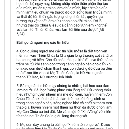
học tiến bộ ngày nay, không chấp nhận thân phận thụ tạo
của mình, muốn tự mình làm chúa mình, lấy sở thích của
mình làm tiêu chuẩn và thước đo đời sống luân lý của mình;
và thái độ tôn thờ ngẫu tượng, chọn tiền tài, quyền lực,
hưởng thụ vật chất làm cứu cánh cho đời mình. Đó là
những thái độ Chúa Giêsu đã cảnh báo:"Anh em khg thể
vừa làm tôi Thiên Chúa, vừa làm tôi tiền của được" (Mt
6,24).
Bài học từ người mẹ các tín hữu
4. Con đường người mẹ các tín hữu mở ra là đặt trọn vẹn
niềm tin vào Thiên Chúa là Cha giàu lòng thương xót và từ bi
bao dung vô biên. Cho dù phải trải qua khổ đau và thử thách
trăm bề, từ khi sanh con trong cảnh nghèo hèn cho đến khi
ôm xác con dưới chân thánh giá, con đường đó đưa bà đến
chỗ được tôn vinh là Mẹ Thiên Chúa, là Nữ Vương các
thánh Tử Đạo, Nữ Vương Hoà Bình...
5. Bà mẹ các tín hữu dạy chúng ta những bài học của đạo
làm người. Bài học "vâng phục của lòng tin". Dù không thấu
hiểu những huyền nhiệm mà mẹ đối diện, huyền nhiệm Con
Chúa Tể càn khôn hoá thân làm trẻ thơ bé bỏng, sinh ra
trong cảnh nghèo hèn, sống nghèo khổ và chết bi thảm trên
thập giá, huyền nhiệm một thiếu nữ thôn dã được chọn làm
Mẹ Con Chúa cả trời dất, Mẹ vẫn một lời "Xin Vâng" với niềm
tín thác nơi Thiên Chúa giàu lòng thương xót.
6. Mẹ còn dạy chúng ta bài học "khiêm tốn phục vụ". Được
tuyển chọn làm Mẹ Thiên Chúa, nhưng Mẹ tự coi mình là nữ