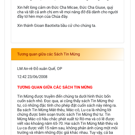
Xin hết lòng cảm ơn Đức Cha Micae, Đức Cha Giuse, quý
cha và tất cả anh chị em về mọi nâng đỡ đã dành cho người
đầy tớ hèn mọn của Chúa đây.
Xin thánh Gioan Baotixita bầu cử cho chúng ta.
Tương quan giữa các Sách Tin Mừng
LM An-rê Đỗ xuân Quế, OP
12:42 23/06/2008
TƯƠNG QUAN GIỮA CÁC SÁCH TIN MỪNG
Tin Mừng được truyền đến chúng ta dưới hình thức bốn
cuốn sách nhỏ. Đọc qua, ai cũng thấy sách Tin Mừng thứ
tư, có những đặc tính cho phép đặt cuốn sách này riêng ra.
Ba sách Tin Mừng Mát-thêu, Mác-cô, Lu-ca là những lời
chứng được biên soạn trước sách Tin Mừng thứ tư. Tin
Mừng Mác-cô hầu chắc phát xuất từ Rô-ma và có lẽ được
viết vào khoảng năm 65-70. Hai sách Tin Mừng Mát-thêu và
Lu-ca được viết 15 năm sau, không phản ánh cùng một môi
trường và nhằm những độc giả khác nhau. Tuy vậy, cả ba