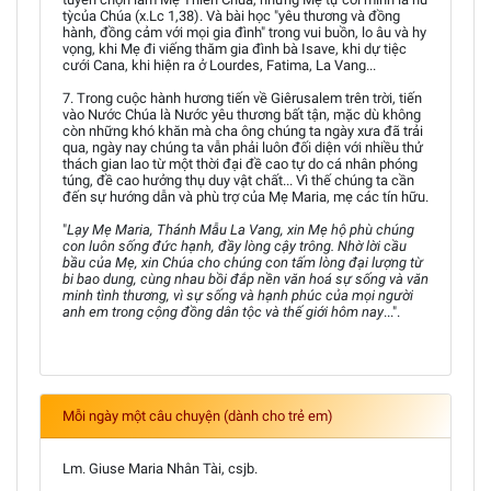
tỳcủa Chúa (x.Lc 1,38). Và bài học "yêu thương và đồng
hành, đồng cảm với mọi gia đình" trong vui buồn, lo âu và hy
vọng, khi Mẹ đi viếng thăm gia đình bà Isave, khi dự tiệc
cưới Cana, khi hiện ra ở Lourdes, Fatima, La Vang...
7. Trong cuộc hành hương tiến về Giêrusalem trên trời, tiến
vào Nước Chúa là Nước yêu thương bất tận, mặc dù không
còn những khó khăn mà cha ông chúng ta ngày xưa đã trải
qua, ngày nay chúng ta vẫn phải luôn đối diện với nhiều thử
thách gian lao từ một thời đại đề cao tự do cá nhân phóng
túng, đề cao hưởng thụ duy vật chất... Vì thế chúng ta cần
đến sự hướng dẫn và phù trợ của Mẹ Maria, mẹ các tín hữu.
"
Lạy Mẹ Maria, Thánh Mẫu La Vang, xin Mẹ hộ phù chúng
con luôn sống đức hạnh, đầy lòng cậy trông. Nhờ lời cầu
bầu của Mẹ, xin Chúa cho chúng con tấm lòng đại lượng từ
bi bao dung, cùng nhau bồi đắp nền văn hoá sự sống và văn
minh tình thương, vì sự sống và hạnh phúc của mọi người
anh em trong cộng đồng dân tộc và thế giới hôm nay
...".
Mỗi ngày một câu chuyện (dành cho trẻ em)
Lm. Giuse Maria Nhân Tài, csjb.