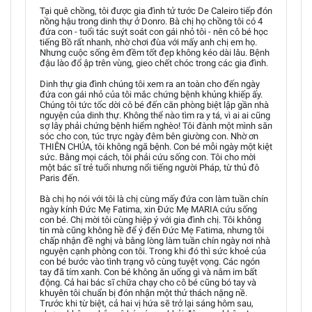
Tại quê chồng, tôi được gia đình tử tước De Caleiro tiếp đón
nồng hậu trong dinh thự ở Donro. Bà chị họ chồng tôi có 4
đứa con - tuổi tác suýt soát con gái nhỏ tôi - nên cô bé học
tiếng Bồ rất nhanh, nhờ chơi đùa với mấy anh chị em họ.
Nhưng cuộc sống êm đềm tốt đẹp không kéo dài lâu. Bệnh
đậu lào đổ ập trên vùng, gieo chết chóc trong các gia đình.
Dinh thự gia đình chúng tôi xem ra an toàn cho đến ngày
đứa con gái nhỏ của tôi mắc chứng bệnh khủng khiếp ấy.
Chúng tôi tức tốc dời cô bé đến căn phòng biệt lập gần nhà
nguyện của dinh thự. Không thể nào tìm ra y tá, vì ai ai cũng
sợ lây phải chứng bệnh hiểm nghèo! Tôi đành một mình săn
sóc cho con, túc trực ngày đêm bên giường con. Nhờ ơn
THIÊN CHÚA, tôi không ngã bệnh. Con bé mỗi ngày một kiệt
sức. Bằng mọi cách, tôi phải cứu sống con. Tôi cho mời
một bác sĩ trẻ tuổi nhưng nổi tiếng người Pháp, từ thủ đô
Paris đến.
Bà chị họ nói với tôi là chị cùng mấy đứa con làm tuần chín
ngày kính Đức Mẹ Fatima, xin Đức Mẹ MARIA cứu sống
con bé. Chị mời tôi cùng hiệp ý với gia đình chị. Tôi không
tin mà cũng không hề để ý đến Đức Mẹ Fatima, nhưng tôi
chấp nhận đề nghị và bằng lòng làm tuần chín ngày nơi nhà
nguyện cạnh phòng con tôi. Trong khi đó thì sức khoẻ của
con bé bước vào tình trạng vô cùng tuyệt vọng. Các ngón
tay đã tím xanh. Con bé không ăn uống gì và nằm im bất
động. Cả hai bác sĩ chữa chạy cho cô bé cũng bó tay và
khuyên tôi chuẩn bị đón nhận một thử thách nặng nề.
Trước khi từ biệt, cả hai vị hứa sẽ trở lại sáng hôm sau,