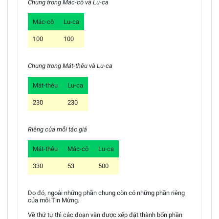
Chung trong Mác-cô và Lu-ca
Mác-cô
Lu-ca
100
100
Chung trong Mát-thêu và Lu-ca
Mát-thêu
Lu-ca
230
230
Riêng của mỗi tác giả
Mát-thêu
Mác-cô
Lu-ca
330
53
500
Do đó, ngoài những phần chung còn có những phần riêng
của mỗi Tin Mừng.
Về thứ tự thì các đoạn văn được xếp đặt thành bốn phần