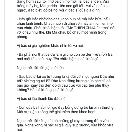
Sáng hôm sau, tôi nhờ bà chị họ mời hai bác sĩ đến. Vừa
trông thấy họ, Margarida - tên con gái tôi - vui vẻ chào hai
người, đặc biệt, cô bé nói với vị bác sĩ của gia đình:
- Bây giờ Bác nhớ cho cháu con búp bê mà Bác hứa, nếu
cháu lành bệnh. Cháu muốn đi chơi với mấy anh chị em họ
của cháu. Cháu khỏi bệnh rồi. ”Mẹ THIÊN CHÚA Fatima” nói
với cháu như thế, khi Má cháu bỏ cháu một mình trong
phòng.
Vị bác sĩ già nghiêm khắc nhìn tôi và nói:
- Bà phải nói thật bà đã làm gì cho con bé đêm vừa rồi? Bà
mời một tên phù thủy đến chữa bệnh phải không?
Nghe thế, tôi nổi giận hét lớn:
- Sao bác sĩ lại có tư tưởng lạ kỳ đối với một người Đức như
tôi? Những người Bồ Đào Nha đồng hương của bác sĩ, có
bao giờ ngây thơ đến độ đi cầu cứu với các tên phù thủy
không? Hẳn là không, phải không?
Vị bác sĩ lão thành lắc đầu nói:
- Con của bà hấp hối, giờ đây bỗng dưng trở lại bình thường.
Một sự kiện không thể giải thích theo khoa học!
Nghe thế, tôi kể lại tất cả những gì xảy ra trong đêm vừa
qua. Nghe xong, vị bác sĩ già, quỳ sụp xuống, vừa khóc vừa
nói: