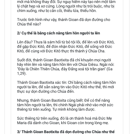
mới mà không thay đổi. Sự nguy hiểm này tạo nên một tâm
lý chật hẹp và xơ cứng. Lòng người như bị trói buộc, như bị
chìm xuống, như bị cằn cỗi, thiếu lửa, thiếu hồn.
Trước tình hình như vậy, thánh Gioan đã dọn đường cho
Chúa thế nào?
2/ Cụ thể là bằng cách nâng tâm hồn người ta lên
Lên đâu? Thưa là sám hối từ bỏ tội lỗi, để lên với Đức Kitô,
để gặp Đức Kitô, để đón nhận Đức Kitô, để sống với Đức
Kitô, để cùng với Đức Kitô thực thi thánh ý Chúa Cha.
Suốt đời, thánh Gioan Baotixita đã chỉ khuyên mọi người
hãy nhìn lên và nâng tâm hồn lên với Chúa Giêsu. Ngài nói:
"Đây là Chiên Thiên Chúa, đây Đấng xoá tội trần gian" (Ga
1,29).
Thánh Gioan Baotixita xác tín: Chỉ bằng cách nâng tâm hồn
người ta lên, để sẵn sàng tin vào Đức Kitô như thế, thì mới
thực sự dọn đường cho Chúa đến.
Nhưng, thánh Gioan Baotixita cũng biết: Để có thể nâng
tâm hồn người ta lên, thì chính Ngài phải nhờ vào một sức
thiêng từ trên xuống. Tự mình không làm được.
Sức thiêng từ trên xuống, đó là ơn thánh hoá mà Đức Mẹ
Maria đã dành cho Gioan, khi Gioan còn trong lòng mẹ.
3/ Thánh Gioan Baotixita đã dọn đường cho Chúa như thế