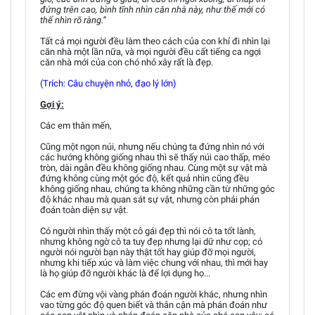
đứng trên cao, bình tĩnh nhìn căn nhà này, như thế mới có
thể nhìn rõ ràng.”
Tất cả mọi người đều làm theo cách của con khỉ đi nhìn lại
căn nhà một lần nữa, và mọi người đều cất tiếng ca ngợi
căn nhà mới của con chó nhỏ xây rất là đẹp.
(Trích: Câu chuyện nhỏ, đạo lý lớn)
Gợi ý:
Các em thân mến,
Cũng một ngọn núi, nhưng nếu chúng ta đứng nhìn nó với
các hướng không giống nhau thì sẽ thấy núi cao thấp, méo
tròn, dài ngắn đều không giống nhau. Cùng một sự vật mà
đứng không cùng một góc độ, kết quả nhìn cũng đều
không giống nhau, chúng ta không những cần từ những góc
độ khác nhau mà quan sát sự vật, nhưng còn phải phán
đoán toàn diện sự vật.
Có người nhìn thấy một cô gái đẹp thì nói cô ta tốt lành,
nhưng không ngờ cô ta tuy đẹp nhưng lại dữ như cọp; có
người nói người bạn này thật tốt hay giúp đỡ mọi người,
nhưng khi tiếp xúc và làm việc chung với nhau, thì mới hay
là họ giúp đỡ người khác là để lợi dụng họ...
Các em đừng vội vàng phán đoán người khác, nhưng nhìn
vao từng góc độ quen biết và thân cận mà phán đoán như