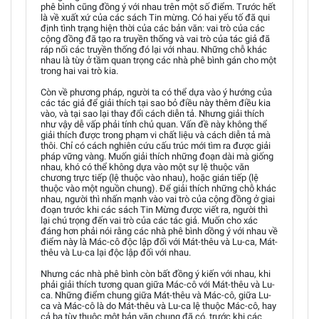
phê bình cũng đồng ý với nhau trên một số điểm. Trước hết
là về xuất xứ của các sách Tin mừng. Có hai yếu tố đã qui
định tình trạng hiện thời của các bản văn: vai trò của các
cộng đồng đã tạo ra truyền thống và vai trò của tác giả đã
ráp nối các truyền thống đó lại với nhau. Những chỗ khác
nhau là tùy ở tầm quan trọng các nhà phê bình gán cho một
trong hai vai trò kia.
Còn về phương pháp, người ta có thể dựa vào ý hướng của
các tác giả để giải thích tại sao bỏ điều này thêm điều kia
vào, và tại sao lại thay đổi cách diễn tả. Nhưng giải thích
như vậy dễ vấp phải tính chủ quan. Vấn đề này không thể
giải thích được trong phạm vi chất liệu và cách diễn tả mà
thôi. Chỉ có cách nghiên cứu cấu trúc mới tìm ra được giải
pháp vững vàng. Muốn giải thích những đoạn dài mà giống
nhau, khó có thể không dựa vào một sự lệ thuộc văn
chương trực tiếp (lệ thuộc vào nhau), hoặc gián tiếp (lệ
thuộc vào một nguồn chung). Để giải thích những chỗ khác
nhau, người thì nhấn mạnh vào vai trò của cộng đồng ở giai
đoạn trước khi các sách Tin Mừng được viết ra, người thì
lại chú trọng đến vai trò của các tác giả. Muốn cho xác
đáng hơn phải nói rằng các nhà phê bình dồng ý với nhau về
điểm này là Mác-cô độc lập đối với Mát-thêu và Lu-ca, Mát-
thêu và Lu-ca lại độc lập đối với nhau.
Nhưng các nhà phê bình còn bất đồng ý kiến với nhau, khi
phải giải thích tương quan giữa Mác-cô với Mát-thêu và Lu-
ca. Những điểm chung giữa Mát-thêu và Mác-cô, giữa Lu-
ca và Mác-cô là do Mát-thêu và Lu-ca lệ thuộc Mác-cô, hay
cả ba tùy thuộc một bản văn chung đã có, trước khi các