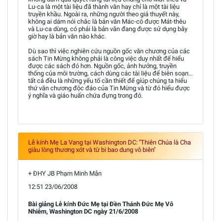
Lu-ca là một tài liệu đã thành văn hay chỉ là một tài liệu
truyền khầu. Ngoài ra, những người theo giả thuyết này,
không ai dám nói chắc là bản văn Mác-cô được Mát-thêu
và Lu-ca dùng, có phải là bản văn đang được sử dụng bây
giờ hay là bản văn nào khác.
Dù sao thì việc nghiên cứu nguồn gốc văn chương của các
sách Tin Mừng không phải là công việc duy nhất để hiểu
được các sách đó hơn. Nguồn gốc, ảnh hưởng, truyền
thống của môi trường, cách dùng các tài liệu để biên soạn…
tất cả đều là những yếu tố cần thiết để gíúp chúng ta hiểu
thứ văn chương độc đáo của Tin Mừng và từ đó hiểu được
ý nghĩa và giáo huấn chứa đựng trong đó.
Lễ kính Mẹ La Vang tại Washington DC: ''Thiên Chúa là Cha
giàu lòng thương xót và từ bi bao dung vô biên''
+ ĐHY JB Phạm Minh Mẫn
12:51 23/06/2008
Bài giảng Lễ kính Đức Mẹ tại Đền Thánh Đức Mẹ Vô
Nhiễm, Washington DC ngày 21/6/2008