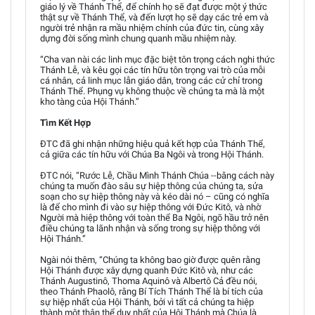
giáo lý về Thánh Thể, để chính họ sẽ đạt được một ý thức
thật sự về Thánh Thể, và đến lượt họ sẽ dạy các trẻ em và
người trẻ nhận ra mầu nhiệm chính của đức tin, cùng xây
dựng đời sống mình chung quanh mầu nhiệm này.
“Cha van nài các linh mục đặc biệt tôn trọng cách nghi thức
Thánh Lễ, và kêu gọi các tín hữu tôn trọng vai trò của mỗi
cá nhân, cả linh mục lẫn giáo dân, trong các cử chỉ trong
Thánh Thể. Phụng vụ không thuộc về chúng ta mà là một
kho tàng của Hội Thánh.”
Tìm Kết Hợp
ĐTC đã ghi nhận những hiệu quả kết hợp của Thánh Thể,
cả giữa các tín hữu với Chúa Ba Ngôi và trong Hội Thánh.
ĐTC nói, “Rước Lễ, Chầu Mình Thánh Chúa --bằng cách này
chúng ta muốn đào sâu sự hiệp thông của chúng ta, sửa
soạn cho sự hiệp thông này và kéo dài nó – cũng có nghĩa
là để cho mình đi vào sự hiệp thông với Đức Kitô, và nhờ
Người mà hiệp thông với toàn thể Ba Ngôi, ngõ hầu trở nên
điều chúng ta lãnh nhận và sống trong sự hiệp thông với
Hội Thánh.”
Ngài nói thêm, “Chúng ta không bao giờ được quên rằng
Hội Thánh được xây dựng quanh Đức Kitô và, như các
Thánh Augustinô, Thoma Aquinô và Albertô Cả đều nói,
theo Thánh Phaolô, rằng Bí Tích Thánh Thể là bí tích của
sự hiệp nhất của Hội Thánh, bởi vì tất cả chúng ta hiệp
thành một thân thể duy nhất của Hội Thánh mà Chúa là