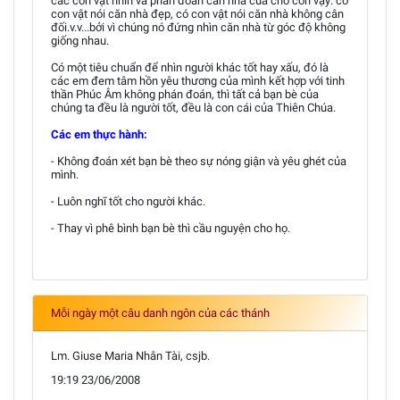
các con vật nhìn và phán đoán căn nhà của chó con vậy: có
con vật nói căn nhà đẹp, có con vật nói căn nhà không cân
đối.v.v...bởi vì chúng nó đứng nhìn căn nhà từ góc độ không
giống nhau.
Có một tiêu chuẩn để nhìn người khác tốt hay xấu, đó là
các em đem tâm hồn yêu thương của mình kết hợp với tinh
thần Phúc Âm không phán đoán, thì tất cả bạn bè của
chúng ta đều là người tốt, đều là con cái của Thiên Chúa.
Các em thực hành:
- Không đoán xét bạn bè theo sự nóng giận và yêu ghét của
mình.
- Luôn nghĩ tốt cho người khác.
- Thay vì phê bình bạn bè thì cầu nguyện cho họ.
Mỗi ngày một câu danh ngôn của các thánh
Lm. Giuse Maria Nhân Tài, csjb.
19:19 23/06/2008