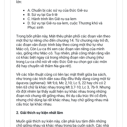
lớn:
A. Chuẩn bị các sứ vụ của Đức Giê-su
B. Sứ vụ tại Ga-li-lê
C. Hành trình lên Giê-ru-sa-lem
D. Sứ vụ tại Giê-ru-sa-lem, cuộc Thương khó và
Phục sinh
Trong bốn phần này, Mát-thêu phân phối các đoạn văn theo
một thứ tự riêng cho đến chương 14. Từ chương này trở đi,
các đoạn văn được trình bày theo cùng một thứ tự như
Mác-cô, Còn Lu-ca thì xen các đoạn văn riêng của mình
vào, giống như Mác-cô. Tuy nhiên, phải công nhận rằng vẫn
có khác biệt ngay cả trong những đoạn văn chung (như
trong Lu-ca chỗ nói về việc Đức Giê-su chọn gọi các môn
đệ hay chuyến về thăm Na-gia-rét).
Về các trần thuật cũng có liên lạc mật thiết giữa ba sách,
như trong các trích dẫn sau đây đều thấy dùng cùng một từ
άφιεναι (aphienai): Mt 9,6; Mc 2,10; Lc 5, 22 hay chỉ có 2
trên 63 chữ là khác nhau trong Mt 3,7-10; Lc 3, 7b-9. Nhưng
rồi đột nhiên lại thấy xuất hiện sự khác nhau trong những
đoạn nói chung rất giống nhau, thí dụ cấu trúc thì cố định,
nhưng chữ dùng lại rất khác nhau, hay chữ giống nhau mà
cấu trúc lại khác nhau.
2. Giải thích sự kiện nhất lãm
Muốn giải thích sự kiện này, cần phải lưu tâm đến những
chỗ giống nhau và khác nhau trong ba cuốn sách. Các nhà