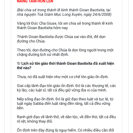
NÂNG TÂM HỒN LÊN
(Bài chia sẻ trong thánh lễ kính thánh Gioan Baotixita, tại
nhà nguyện Toà Giám Mục Long Xuyên, ngày 24/6/2008)
Vâng lời Đức Cha Giuse, tôi xin chia sẻ trong thánh lễ kính
thánh Gioan Baotixita hôm nay.
Thánh Gioan Baotixita được Chúa sai vào đời, để dọn
đường cho Chúa.
Theo tôi, dọn đường cho Chúa là dọn lòng người trong một
chặng đường lịch sử nhất định.
1/ Lịch sử tôn giáo thời thánh Gioan Baotixita đã xuất hiện
thế nào?
Thưa, nó đã xuất hiện như một cơ chế tôn giáo ổn định.
Giai cấp lãnh đạo tôn giáo ổn định. Đó là các thượng tế, các
kỳ lão, các luật sĩ, tất cả đều giữ vững địa vị của mình.
Nếp sống đạo ổn định. Đó là giữ đạo theo luật và tục lệ, từ
luật ngày Sabba đến luật răng đền răng, tất cả đều vững
bền.
Ranh giới đạo về lãnh thổ, về dân tộc, về đền thờ, tất cả đều
rõ rệt, không thay đổi.
Ổn định trên đây đúng là nguy hiểm. Có nhiều điều cần đổi