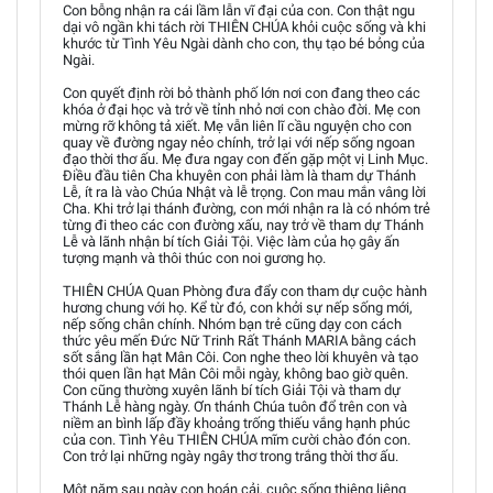
Con bỗng nhận ra cái lầm lẫn vĩ đại của con. Con thật ngu
dại vô ngần khi tách rời THIÊN CHÚA khỏi cuộc sống và khi
khước từ Tình Yêu Ngài dành cho con, thụ tạo bé bỏng của
Ngài.
Con quyết định rời bỏ thành phố lớn nơi con đang theo các
khóa ở đại học và trở về tỉnh nhỏ nơi con chào đời. Mẹ con
mừng rỡ không tả xiết. Mẹ vẫn liên lĩ cầu nguyện cho con
quay về đường ngay nẻo chính, trở lại với nếp sống ngoan
đạo thời thơ ấu. Mẹ đưa ngay con đến gặp một vị Linh Mục.
Điều đầu tiên Cha khuyên con phải làm là tham dự Thánh
Lễ, ít ra là vào Chúa Nhật và lễ trọng. Con mau mắn vâng lời
Cha. Khi trở lại thánh đường, con mới nhận ra là có nhóm trẻ
từng đi theo các con đường xấu, nay trở về tham dự Thánh
Lễ và lãnh nhận bí tích Giải Tội. Việc làm của họ gây ấn
tượng mạnh và thôi thúc con noi gương họ.
THIÊN CHÚA Quan Phòng đưa đẩy con tham dự cuộc hành
hương chung với họ. Kể từ đó, con khởi sự nếp sống mới,
nếp sống chân chính. Nhóm bạn trẻ cũng dạy con cách
thức yêu mến Đức Nữ Trinh Rất Thánh MARIA bằng cách
sốt sắng lần hạt Mân Côi. Con nghe theo lời khuyên và tạo
thói quen lần hạt Mân Côi mỗi ngày, không bao giờ quên.
Con cũng thường xuyên lãnh bí tích Giải Tội và tham dự
Thánh Lễ hàng ngày. Ơn thánh Chúa tuôn đổ trên con và
niềm an bình lấp đầy khoảng trống thiếu vắng hạnh phúc
của con. Tình Yêu THIÊN CHÚA mĩm cười chào đón con.
Con trở lại những ngày ngây thơ trong trắng thời thơ ấu.
Một năm sau ngày con hoán cải, cuộc sống thiêng liêng