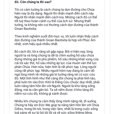
đó. Còn chúng ta thì sao?
Tôi có cảm tưởng là cách chúng ta dọn đường cho Chúa
hiện nay là đa dạng. Người thì nhấn mạnh đến cách này.
Người thì nhấn mạnh đến cách kia. Những cách đó có thể
tốt tuỳ theo hoàn cảnh cụ thể của lịch sử. Nhưng thiết
tưởng, ta không nên coi thường cách dọn đường của thánh
Gioan Baotixita.
Theo kinh nghiệm suốt đời mục vụ, tôi luôn nhận thấy cách
dọn đường của thánh Gioan Baotixita là hợp với Phúc Âm
nhất, sinh hiệu quả nhiều nhất.
Bỏ cách đó, tôi e rằng sẽ gặp nguy. Bởi vì hiện nay, lòng
người ta và lòng chúng ta dễ bị chìm xuống hố sâu chứa
đựng những giá trị phù phiếm, hố sâu những khát vọng của
cái tôi xác thịt, hố sâu những áp lực của muôn vàn thế lực
phản Chúa. Hơn nữa, hiện tình là rất phức tạp. Lòng người
cũng rất phức tạp. Nhiều người hôm nay đang bị cám dỗ
ngả lòng mình về những giá trị tưởng rằng sẽ có sức cứu
độ. Một tình hình như thế càng đòi chúng ta phải tỉnh táo,
phải luôn tin vào Đức Kitô là Đấng Cứu chuộc duy nhất, phải
luôn nâng tâm hồn lên với Người. Người là kho tàng sống
động, mà ta cần gắn bó. Ta sẽ nếm được ở kho tàng đó
niềm vui cứu độ, không gì sánh được.
Nhiều khi chúng ta cảm thấy lòng mình nặng nề, đi xuống.
Chúng ta hãy xin Đức Mẹ giúp ta nâng tâm hồn lên với Chúa
Giêsu, trong lời nói, trong việc làm, nhất là trong cuộc sống
toả sáng về sự từ bỏ tội lỗi và về sức sống thiêng liêng.