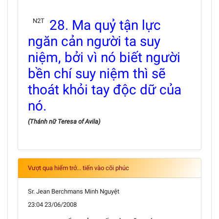
N2T
28. Ma quỷ tận lực
ngăn cản người ta suy
niệm, bởi vì nó biết người
bền chí suy niệm thì sẽ
thoát khỏi tay độc dữ của
nó.
(Thánh nữ Teresa of Avila)
Vượt qua hiểm trở... tiến vào cõi phúc
Sr. Jean Berchmans Minh Nguyệt
23:04 23/06/2008