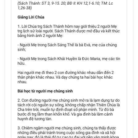
(Sách Thánh: ST 3, 9-15. 20; BĐ II: KH 12,1-6.10; TM: Lc
1,26-38)
Giảng Lời Chúa
1. Lời Chúa trg Sách Thánh hôm nay giới thiệu 2 người Mẹ
trg lịch sử loài người. Sách Thánh được mở đầu và kết thúc
bằng hình ảnh 2 người Mẹ:
- Người Mẹ trong Sách Sáng Thế là bà Evà, mẹ của chúng
sinh;
- Người Mẹ trong Sách Khải Huyền là Đức Maria, mẹ các tín
hữu.
Hai người mẹ đi theo 2 con đường khác nhau dẫn đến 2
thân phận khác nhau. Và dạy chúng ta hai bài học khác
nhau.
Bài học từ người mẹ chúng sinh
2. Con đường người mẹ chúng sinh mở ra là lạm dụng tự do
tách rời cội nguồn sự sống, không chấp nhận Thiên Chúa là
Cha trên trời, muốn tự định đoạt số phận mình. Từ đó bà
bước đi trg lầm than khốn khổ. Và gia đình bà lâm cảnh
huynh đệ tương tàn.
3. Chiêm ngắm người mẹ chúng sinh, chúng ta thấy được
những điều phải tránh trong cuộc sống gia đình và xã hội
ngày nay: đó là thái độ tự cao tự đại với nền văn minh khoa