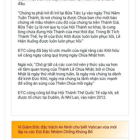
đầu.
“Chúng ta phải trở đi trở lại Bữa Tiệc Ly vào ngày Thứ Năm
Tuần Thánh, là nơi chúng ta được Chúa ban cho một bảo
chứng về mầu nhiệm cứu độ của chúng ta trên Thánh Giá.
Bữa Tiệc Ly là nơi quy tụ của Hội Thánh sơ khai, là cung
lòng chứa đựng Hội Thánh của mọi thời đại. Trong Bí Tích
Thánh Thể, hy tế của Đức Kitô được luôn luôn phục hồi, Lễ
Hiện Xuống được luôn luôn phục hồi.”
ĐTC cũng đã bày tỏ ước muốn của ngài rằng các Kitô hữu
sẽ càng ngày càng quý trọng ngày Chúa Nhật hơn.
Ngài nói, “Chớ gì tất cả các con trở nên ý thức sâu xa hơn
về tầm quan trọng của Thánh Lễ Chúa Nhật, bởi vì Chúa
Nhật là ngày thứ nhất trong tuần, là ngày mà chúng ta dành
để kính Đức Kitô, ngày mà chúng ta lãnh nhận sức mạnh
để sống ân sủng của Thiên Chúa mỗi ngày.”
ĐTC cũng công bố Đại Hội Thánh Thể Quốc Tế sắp tới, sẽ
được tổ chức tại Dublin, Ái Nhĩ Lan, vào năm 2012.
Vị Giám Đốc đặc trách An Ninh cho biết Vatican vừa mới
lập ra các Đội Đặc Nhiệm Chống Khủng Bố