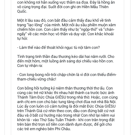
con không rơi hẳn xuống vực thẳm sa đọa. Đây là hồng ân
vô cùng trọng đại. Suốt đời con ghi ơn Hiền Mẫu Thiên
Quốc.
Một ít lâu sau đó, con bắt đầu cảm thấy đau khổ về tình
trạng ”lạc-lõng” của mình. Một nỗi âu sầu phiền muộn xâm
chiếm hồn con. Con cảm thấy như bị ”ngộp-thở” và ”chán-
ngấy” về các môn học vô thần và duy vật. Con khắc khoải
tự hỏi:
- Làm thế nào để thoát khỏi ngục tù nội tâm con?
Tình trạng tinh thần đau thương kéo dài hai năm rưỡi. Cho
đến một hôm, một luồng ánh sáng dọi chiếu vào hồn con.
Con tự nhận ra:
- Con long-bong nỗi-trôi chập-chờn là vì đời con thiếu điểm-
tham-chiếu vững chắc!
Con bỗng hồi tưởng kỷ niệm thân thương thời thơ ấu. Con
cùng các trẻ nữ khác thi nhau hát thánh ca trước bức ảnh
Thánh Tâm Đức Chúa GIÊSU trong nhà thờ. Hoặc, con cùng
anh chị em con chú bác tung tăng chơi đùa nơi nhà Bà Nội.
Lúc ấy con luôn có cảm tưởng là đôi mắt Đức Chúa GIÊSU
trên Thánh Giá cứ nhìn theo con, dầu con đứng bất cứ nơi
đâu và ở bất cứ hướng nào trong nhà! Con nhớ lại niềm vui
khôn tả - vào Thứ Sáu Tuần Thánh - khi con trân trọng đặt
trên bàn thờ trọn số tiền con dành dụm được, để gởi cho
các trẻ em nghèo bên Phi Châu.