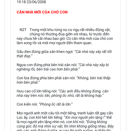
19:18 23/06/2008
CĂN NHÀ MỚI CỦA CHÓ CON
N2T
Trong một khu rừng nọ cư ngụ rất nhiều động vật,
chúng nó thường đùa giỡn với nhau, từ trước đến
nay chưa hề cãi nhau bao giờ. Có căn nhà mới của chó con
làm xong rồi và mời mọi người đến tham quan.
Gấu đen đứng giữa sân khen ngợi:
“Cái nhà này xây rất tốt
thật đẹp.”
Ngựa con đứng phía bên trái sân nói:
“Cái nhà này xây bị
nghiêng rồi, bên trái cao hơn bên phải.”
Con lừa đứng phía bên phải sân nói:
“Không, bên trái thấp
hơn bên phải.”
Hưu cao cổ lớn tiếng nói:
“Các anh đều không đúng, căn
nhà này trên nóc lớn, phòng ốc nhỏ, rất là không hợp.”
Con kiến nói:
“Phòng ốc rất là lớn.”
Mọi người anh một câu tôi một tiếng, tranh luận rất gay cấn.
Lúc ấy, con khỉ hét lớn tiếng:
“Xin mọi người yên lặng !”
thế
là mọi người yên lặng nhìn nó, con khỉ nói:
“Đứng không
cùng góc độ mà nhìn sự vật, thì nhìn không giống nhau. Bây
giờ, các anh đứng ở giữa, ai cao thì ngồi xuống, ai thấp thì