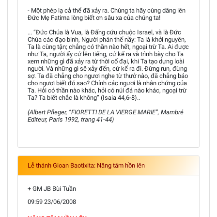
- Một phép lạ cả thể đã xảy ra. Chúng ta hãy cùng dâng lên
Đức Mẹ Fatima lòng biết ơn sâu xa của chúng ta!
... ”Đức Chúa là Vua, là Đấng cứu chuộc Israel, và là Đức
Chúa các đạo binh, Người phán thế nầy: Ta là khởi nguyên,
Ta là cùng tận; chẳng có thần nào hết, ngoại trừ Ta. Ai được
như Ta, người ấy cứ lên tiếng, cứ kể ra và trình bày cho Ta
xem những gì đã xảy ra từ thời cổ đại, khi Ta tạo dựng loài
người. Và những gì sẽ xảy đến, cứ kể ra đi. Đừng run, đừng
sợ. Ta đã chẳng cho ngươi nghe từ thưở nào, đã chẳng báo
cho ngươi biết đó sao? Chính các ngươi là nhân chứng của
Ta. Hỏi có thần nào khác, hỏi có núi đá nào khác, ngoại trừ
Ta? Ta biết chắc là không” (Isaia 44,6-8)..
(Albert Pfleger, ”FIORETTI DE LA VIERGE MARIE”, Mambré
Editeur, Paris 1992, trang 41-44)
Lễ thánh Gioan Baotixita: Nâng tâm hồn lên
+ GM JB Bùi Tuần
09:59 23/06/2008