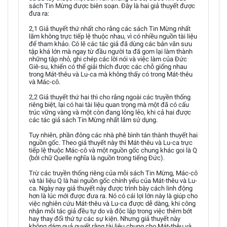
sách Tin Mừng được biên soạn. Đây là hai giả thuyết được
đưa ra:
2,1 Giả thuyết thứ nhất cho rằng các sách Tin Mừng nhất
lãm không trực tiếp lệ thuộc nhau, vì có nhiều nguồn tài liệu
để tham khảo. Có lẽ các tác giả đã dùng các bản văn sưu
tập khá lớn mà ngay từ đầu người ta đã gom lại làm thành
những tập nhỏ, ghi chép các lời nói và việc làm của Đức
Giê-su, khiến có thể giải thích được các chỗ giống nhau
trong Mát-thêu và Lu-ca mà không thấy có trong Mát-thêu
và Mác-cô.
2,2 Giả thuyết thứ hai thì cho rằng ngoài các truyền thống
riêng biệt, lại có hai tài liệu quan trọng mà một đã có cấu
trúc vững vàng và một còn đang lỏng lẻo, khi cả hai được
các tác giả sách Tin Mừng nhất lãm sử dụng.
Tuy nhiên, phần đông các nhà phê bình tán thành thuyết hai
nguồn gốc. Theo giả thuyết này thì Mát-thêu và Lu-ca trực
tiếp lệ thuộc Mác-cô và một nguồn gốc chung khác goi là Q
(bởi chữ Quelle nghĩa là nguồn trong tiếng Đức).
Trừ các truyền thống riêng của mỗi sách Tin Mừng, Mác-cô
và tài liệu Q là hai nguồn gốc chính yếu của Mát-thêu và Lu-
ca. Ngày nay giả thuyết này được trình bày cách linh động
hơn là lúc mới được đưa ra. Nó có cái lợi lớn này là giúp cho
việc nghiên cứu Mát-thêu và Lu-ca được dễ dàng, khi công
nhận mỗi tác giả đều tự do và độc lập trong việc thêm bớt
hay thay đổi thứ tự các sự kiện. Nhưng giả thuyết này
không dám quả quyết rằng tài liệu chung cho Mát-thêu và