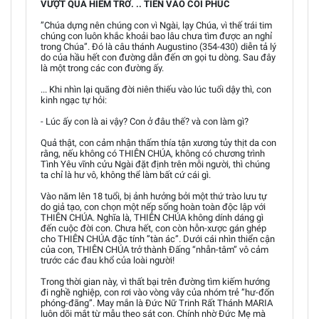
VƯỢT QUA HIỂM TRỞ. .. TIẾN VÀO CÕI PHÚC
”Chúa dựng nên chúng con vì Ngài, lạy Chúa, vì thế trái tim
chúng con luôn khắc khoải bao lâu chưa tìm được an nghỉ
trong Chúa”. Đó là câu thánh Augustino (354-430) diễn tả lý
do của hầu hết con đường dẫn đến ơn gọi tu dòng. Sau đây
là một trong các con đường ấy.
... Khi nhìn lại quãng đời niên thiếu vào lúc tuổi dậy thì, con
kinh ngạc tự hỏi:
- Lúc ấy con là ai vậy? Con ở đâu thế? và con làm gì?
Quả thật, con cảm nhận thấm thía tận xương tủy thịt da con
rằng, nếu không có THIÊN CHÚA, không có chương trình
Tình Yêu vĩnh cửu Ngài đặt định trên mỗi người, thì chúng
ta chỉ là hư vô, không thể làm bất cứ cái gì.
Vào năm lên 18 tuổi, bị ảnh hưởng bởi một thứ trào lưu tự
do giả tạo, con chọn một nếp sống hoàn toàn độc lập với
THIÊN CHÚA. Nghĩa là, THIÊN CHÚA không dính dáng gì
đến cuộc đời con. Chưa hết, con còn hỗn-xược gán ghép
cho THIÊN CHÚA đặc tính ”tàn ác”. Dưới cái nhìn thiển cận
của con, THIÊN CHÚA trở thành Đấng “nhẫn-tâm” vô cảm
trước các đau khổ của loài người!
Trong thời gian này, vì thất bại trên đường tìm kiếm hướng
đi nghề nghiệp, con rơi vào vòng vây của nhóm trẻ ”hư-đốn
phóng-đãng”. May mắn là Đức Nữ Trinh Rất Thánh MARIA
luôn dõi mắt từ mẫu theo sát con. Chính nhờ Đức Mẹ mà