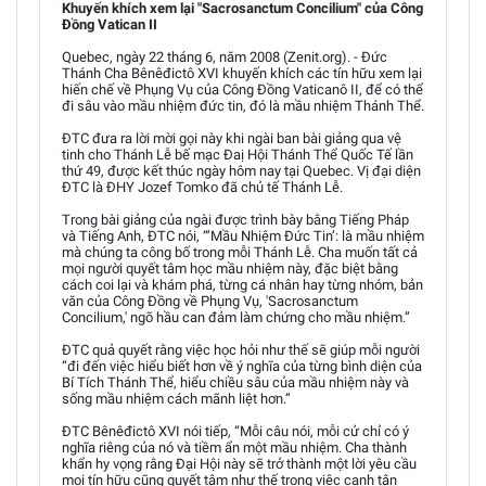
Khuyến khích xem lại "Sacrosanctum Concilium" của Công
Đồng Vatican II
Quebec, ngày 22 tháng 6, năm 2008 (Zenit.org). - Đức
Thánh Cha Bênêđictô XVI khuyến khích các tín hữu xem lại
hiến chế về Phụng Vụ của Công Đồng Vaticanô II, để có thể
đi sâu vào mầu nhiệm đức tin, đó là mầu nhiệm Thánh Thể.
ĐTC đưa ra lời mời gọi này khi ngài ban bài giảng qua vệ
tinh cho Thánh Lễ bế mạc Đaị Hội Thánh Thể Quốc Tế lần
thứ 49, được kết thúc ngày hôm nay tại Quebec. Vị đại diện
ĐTC là ĐHY Jozef Tomko đã chủ tế Thánh Lễ.
Trong bài giảng của ngài được trình bày bằng Tiếng Pháp
và Tiếng Anh, ĐTC nói, “’Mầu Nhiệm Đức Tin’: là mầu nhiệm
mà chúng ta công bố trong mỗi Thánh Lễ. Cha muốn tất cả
mọi người quyết tâm học mầu nhiệm này, đặc biệt bằng
cách coi lại và khám phá, từng cá nhân hay từng nhóm, bản
văn của Công Đồng về Phụng Vụ, 'Sacrosanctum
Concilium,' ngõ hầu can đảm làm chứng cho mầu nhiệm.”
ĐTC quả quyết rằng việc học hỏi như thế sẽ giúp mỗi người
“đi đến việc hiểu biết hơn về ý nghĩa của từng bình diện của
Bí Tích Thánh Thể, hiểu chiều sâu của mầu nhiệm này và
sống mầu nhiệm cách mãnh liệt hơn.”
ĐTC Bênêđictô XVI nói tiếp, “Mỗi câu nói, mỗi cử chỉ có ý
nghĩa riêng của nó và tiềm ẩn một mầu nhiệm. Cha thành
khẩn hy vọng rằng Đại Hội này sẽ trở thành một lời yêu cầu
mọi tín hữu cũng quyết tâm như thế trong việc canh tân