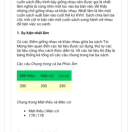
cuốn sách đều trình bày giống nhau nên được gọi là nhất
lãm nghĩa là cùng nhìn một lúc vào ba bản văn, để thấy
những chỗ giống nhau và khác nhau. Nhất lãm là tên một
cuốn sách xuất bản vào cuối thế kỷ XVIII. Sách chia làm ba
cột, mỗi cột in bản văn một cuốn sách song hành với nhau
để tiện việc so sánh.
1. Sự kiện nhất lãm
Có các điểm giống nhau và khác nhau giữa ba sách Tin
Mừng liên quan đến các tài liệu được sử dụng, thứ tự các
tài liệu cũng như cách thức diễn tả. Về các tài liệu thì đây là
bảng thống kê tổng số các câu chung trong hai ba sách.
Các câu Chung trong cả ba Phúc Âm
Mát-thêu
Mác-cô
Lu-ca
330
330
330
Chung trong Mát-thêu và Mác-cô
Mát-thêu | Mác-cô
178 | 178