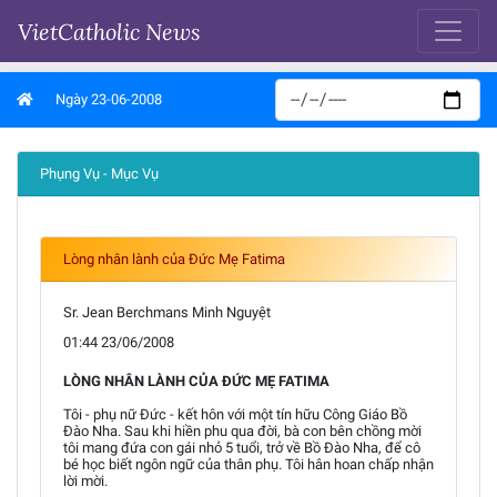
VietCatholic News
Ngày 23-06-2008
Phụng Vụ - Mục Vụ
Lòng nhân lành của Đức Mẹ Fatima
Sr. Jean Berchmans Minh Nguyệt
01:44 23/06/2008
LÒNG NHÂN LÀNH CỦA ĐỨC MẸ FATIMA
Tôi - phụ nữ Đức - kết hôn với một tín hữu Công Giáo Bồ
Đào Nha. Sau khi hiền phu qua đời, bà con bên chồng mời
tôi mang đứa con gái nhỏ 5 tuổi, trở về Bồ Đào Nha, để cô
bé học biết ngôn ngữ của thân phụ. Tôi hân hoan chấp nhận
lời mời.