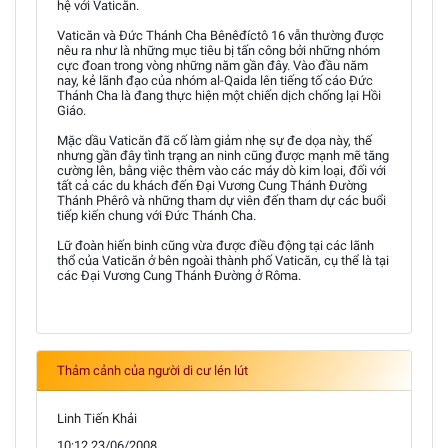
hệ với Vaticăn.
Vaticăn và Đức Thánh Cha Bênêđíctô 16 vẫn thường được
nêu ra như là những mục tiêu bị tấn công bởi những nhóm
cực đoan trong vòng những năm gần đây. Vào đầu năm
nay, kẻ lãnh đạo của nhóm al-Qaida lên tiếng tố cáo Đức
Thánh Cha là đang thực hiện một chiến dịch chống lại Hồi
Giáo.
Mặc dầu Vaticăn đã cố làm giảm nhẹ sự đe dọa này, thế
nhưng gần đây tình trạng an ninh cũng được mạnh mẽ tăng
cường lên, bằng việc thêm vào các máy dò kim loại, đối với
tất cả các du khách đến Đại Vương Cung Thánh Đường
Thánh Phêrô và những tham dự viên đến tham dự các buổi
tiếp kiến chung với Đức Thánh Cha.
Lữ đoàn hiến binh cũng vừa được điều động tại các lãnh
thổ của Vaticăn ở bên ngoài thành phố Vaticăn, cụ thể là tại
các Đại Vương Cung Thánh Đường ở Rôma.
Thảm cảnh của người di cư lén lút
Linh Tiến Khải
10:12 23/06/2008