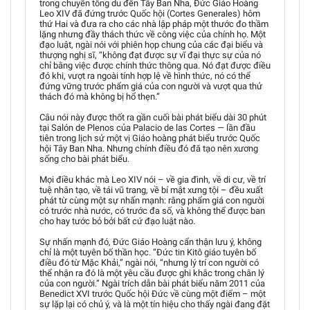
trong chuyến tông du đến Tây Ban Nha, Đức Giáo Hoàng
Leo XIV đã đứng trước Quốc hội (Cortes Generales) hôm
thứ Hai và đưa ra cho các nhà lập pháp một thước đo thầm
lặng nhưng đầy thách thức về công việc của chính họ. Một
đạo luật, ngài nói với phiên họp chung của các đại biểu và
thượng nghị sĩ, “không đạt được sự vĩ đại thực sự của nó
chỉ bằng việc được chính thức thông qua. Nó đạt được điều
đó khi, vượt ra ngoài tính hợp lệ về hình thức, nó có thể
đứng vững trước phẩm giá của con người và vượt qua thử
thách đó mà không bị hổ thẹn.”
Câu nói này được thốt ra gần cuối bài phát biểu dài 30 phút
tại Salón de Plenos của Palacio de las Cortes — lần đầu
tiên trong lịch sử một vị Giáo hoàng phát biểu trước Quốc
hội Tây Ban Nha. Nhưng chính điều đó đã tạo nên xương
sống cho bài phát biểu.
Mọi điều khác mà Leo XIV nói – về gia đình, về di cư, về trí
tuệ nhân tạo, về tái vũ trang, về bí mật xưng tội – đều xuất
phát từ cùng một sự nhấn mạnh: rằng phẩm giá con người
có trước nhà nước, có trước đa số, và không thể được ban
cho hay tước bỏ bởi bất cứ đạo luật nào.
Sự nhấn mạnh đó, Đức Giáo Hoàng cẩn thận lưu ý, không
chỉ là một tuyên bố thần học. “Đức tin Kitô giáo tuyên bố
điều đó từ Mặc Khải,” ngài nói, “nhưng lý trí con người có
thể nhận ra đó là một yêu cầu được ghi khắc trong chân lý
của con người.” Ngài trích dẫn bài phát biểu năm 2011 của
Benedict XVI trước Quốc hội Đức về cùng một điểm – một
sự lặp lại có chủ ý, và là một tín hiệu cho thấy ngài đang đặt