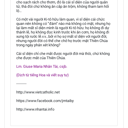
cho sạch rách cho thơm, đó là cái sĩ diện của người quân
tử, thà đói chứ không ăn cắp ăn trộm, không tham lam hối
lộ…
Có một vài người Ki-tô hữu làm quan, vì sĩ diện cái chức
quan nên không có “đám” nào mà không có mặt, nhưng họ
lại làm mất sĩ diện mình là người Ki-tô hữu: họ không đi dự
thánh lễ, họ không đọc kinh trước khi ăn cơm, họ không đi
xưng tội rước lễ.v.v…bởi vì họ sợ mất sĩ diện với người đời,
nhưng người đời có thể che chở họ trước mặt Thiên Chúa
trong ngày phán xét không?
Cái sĩ diện chỉ che mắt được người đời mà thôi, chứ không
che được mắt của Thiên Chúa.
Lm. Giuse Maria Nhân Tài, csjb.
(Dịch từ tiếng Hoa và viết suy tư)
---------
http://www.vietcatholic.net
https://www.facebook.com/jmtaiby
http://www.nhantai.info