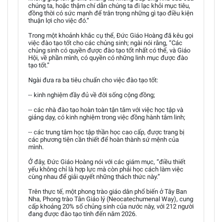
chúng ta, hoặc thậm chí dẫn chúng ta đi lạc khỏi mục tiêu,
đồng thời có sức mạnh để trân trọng những gì tạo điều kiện
thuận lợi cho việc đó.”
Trong một khoảnh khắc cụ thể, Đức Giáo Hoàng đã kêu gọi
việc đào tạo tốt cho các chủng sinh; ngài nói rằng, “Các
chủng sinh có quyền được đào tạo tốt nhất có thể, và Giáo
Hội, về phần mình, có quyền có những linh mục được đào
tạo tốt.”
Ngài đưa ra ba tiêu chuẩn cho việc đào tạo tốt:
-- kinh nghiệm đầy đủ về đời sống cộng đồng;
-- các nhà đào tạo hoàn toàn tận tâm với việc học tập và
giảng dạy, có kinh nghiệm trong việc đồng hành tâm linh;
-- các trung tâm học tập thần học cao cấp, được trang bị
các phương tiện cần thiết để hoàn thành sứ mệnh của
mình.
Ở đây, Đức Giáo Hoàng nói với các giám mục, “điều thiết
yếu không chỉ là hợp lực mà còn phải học cách làm việc
cùng nhau để giải quyết những thách thức này.”
Trên thực tế, một phong trào giáo dân phổ biến ở Tây Ban
Nha, Phong trào Tân Giáo lý (Neocatechumenal Way), cung
cấp khoảng 20% số chủng sinh của nước này, với 212 người
đang được đào tạo tính đến năm 2026.