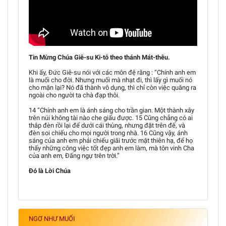
Tin Mừng Chúa Giê-su Ki-tô theo thánh Mát-thêu.
Khi ấy, Đức Giê-su nói với các môn đệ rằng : “Chính anh em
là muối cho đời. Nhưng muối mà nhạt đi, thì lấy gì muối nó
cho mặn lại? Nó đã thành vô dụng, thì chỉ còn việc quăng ra
ngoài cho người ta chà đạp thôi.
14 “Chính anh em là ánh sáng cho trần gian. Một thành xây
trên núi không tài nào che giấu được. 15 Cũng chẳng có ai
thắp đèn rồi lại để dưới cái thùng, nhưng đặt trên đế, và
đèn soi chiếu cho mọi người trong nhà. 16 Cũng vậy, ánh
sáng của anh em phải chiếu giãi trước mặt thiên hạ, để họ
thấy những công việc tốt đẹp anh em làm, mà tôn vinh Cha
của anh em, Đấng ngự trên trời.”
Đó là Lời Chúa
NGƠ NHƯ MUỐI