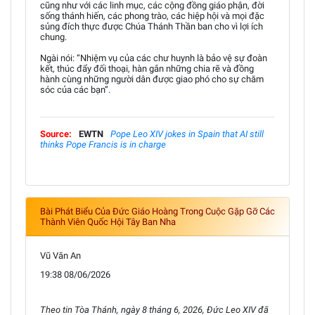
cũng như với các linh mục, các cộng đồng giáo phận, đời
sống thánh hiến, các phong trào, các hiệp hội và mọi đặc
sủng đích thực được Chúa Thánh Thần ban cho vì lợi ích
chung.
Ngài nói: “Nhiệm vụ của các chư huynh là bảo vệ sự đoàn
kết, thúc đẩy đối thoại, hàn gắn những chia rẽ và đồng
hành cùng những người dân được giao phó cho sự chăm
sóc của các bạn”.
Source:
EWTN
Pope Leo XIV jokes in Spain that AI still
thinks Pope Francis is in charge
Bài Phát Biểu Của Đức Giáo Hoàng Trong Cuộc Gặp Gỡ Các
Thành Viên Quốc Hội Tây Ban Nha
Vũ Văn An
19:38 08/06/2026
Theo tin Tòa Thánh, ngày 8 tháng 6, 2026, Đức Leo XIV đã