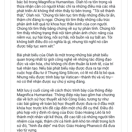
bác bỏ trong Magnifica Humanitas. Olah tỏ ra tôn trọng và
thừa nhận cần có người khác chỉ ra những điều mà các nhà
phát triển AI không thể nhìn thấy từ bên trong. “Tôi sẽ thành
thật,” Olah nói. “Chúng tôi liên tục tìm thấy những điều bí ẩn,
thậm chí đáng lo ngại. Chúng tôi tìm thấy những cấu trúc
phản ánh kết quả từ khoa học thần kinh của con người.
Chúng tôi tìm thấy bằng chứng về sự tự phản tỉnh. Chúng tôi
tìm thấy những trạng thái nội tâm phản ánh chức năng của
niềm vui, sự hài lòng, nỗi sợ hãi, nỗi buồn và sự bất an. Tôi
không biết điều đó có nghĩa là gì, nhưng tôi nghĩ nó cần
được tiếp tục xem xét.”
Bài phát biểu của Olah là một trong những bài phát biểu
quan trọng nhất từ giới công nghệ về những tác động đạo
đức và văn hóa, chứ không chỉ đơn thuần là kinh tế, của trí
tuệ nhân tạo. Nếu bài phát biểu này được đưa ra tại một
cuộc họp đầu tư ở Thung lũng Silicon, có lẽ nó đã bị bỏ qua.
Nhưng nếu được trình bày tại Vatican—thành thị và vũ trụ—
nó có thể nhận được sự chú ý xứng đáng.
Một lưu ý cuối cùng về cách thức trình bày của thông điệp
Magnifica Humanitas: Thông điệp này bao gồm hai chương
dài về lịch sử học thuyết xã hội Công Giáo, tương tự như
các bài giảng về toàn bộ học thuyết được đưa ra ở đầu một
khóa học trước khi đề cập đến một chủ đề cụ thể. Điều đó
phù hợp với ý định rõ ràng của Đức Giáo Hoàng Lêô là trở
thành một nhân vật kế thừa, đề cao tất cả những người tiền
nhiệm của ngài, thậm chí cả hình ảnh khó tin nhất trong lịch
sử đó, “hình đa diện” mà Đức Giáo Hoàng Phanxicô đã đưa
vào từ vựng.