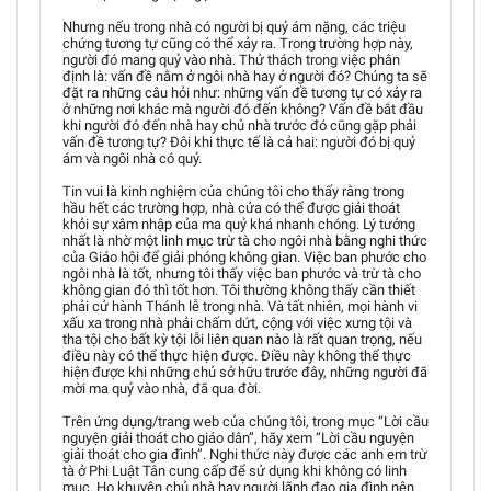
Nhưng nếu trong nhà có người bị quỷ ám nặng, các triệu
chứng tương tự cũng có thể xảy ra. Trong trường hợp này,
người đó mang quỷ vào nhà. Thử thách trong việc phân
định là: vấn đề nằm ở ngôi nhà hay ở người đó? Chúng ta sẽ
đặt ra những câu hỏi như: những vấn đề tương tự có xảy ra
ở những nơi khác mà người đó đến không? Vấn đề bắt đầu
khi người đó đến nhà hay chủ nhà trước đó cũng gặp phải
vấn đề tương tự? Đôi khi thực tế là cả hai: người đó bị quỷ
ám và ngôi nhà có quỷ.
Tin vui là kinh nghiệm của chúng tôi cho thấy rằng trong
hầu hết các trường hợp, nhà cửa có thể được giải thoát
khỏi sự xâm nhập của ma quỷ khá nhanh chóng. Lý tưởng
nhất là nhờ một linh mục trừ tà cho ngôi nhà bằng nghi thức
của Giáo hội để giải phóng không gian. Việc ban phước cho
ngôi nhà là tốt, nhưng tôi thấy việc ban phước và trừ tà cho
không gian đó thì tốt hơn. Tôi thường không thấy cần thiết
phải cử hành Thánh lễ trong nhà. Và tất nhiên, mọi hành vi
xấu xa trong nhà phải chấm dứt, cộng với việc xưng tội và
tha tội cho bất kỳ tội lỗi liên quan nào là rất quan trọng, nếu
điều này có thể thực hiện được. Điều này không thể thực
hiện được khi những chủ sở hữu trước đây, những người đã
mời ma quỷ vào nhà, đã qua đời.
Trên ứng dụng/trang web của chúng tôi, trong mục “Lời cầu
nguyện giải thoát cho giáo dân”, hãy xem “Lời cầu nguyện
giải thoát cho gia đình”. Nghi thức này được các anh em trừ
tà ở Phi Luật Tân cung cấp để sử dụng khi không có linh
mục. Họ khuyên chủ nhà hay người lãnh đạo gia đình nên