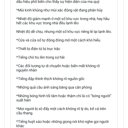
dấu hiệu phổ biến cho thấy sự hiện diện của ma quỷ:
*Mùi kinh khủng như mùi xác động vật đang phân hủy
*Nhiệt độ giảm mạnh ở một số khu vực trong nhà; hay hầu
hết các khu vực trong nhà đều lạnh lẽo
Nhiệt độ dễ chịu, nhưng một số khu vực riêng lẻ lại lạnh lẽo.
*Cửa và cửa sổ tự động đóng mở một cách khó hiểu
*Thiết bị điện tử bị trục trặc
*Tiếng chó tru lên trong sợ hãi
*Các đối tượng tự di chuyển hoặc biến mất không rõ
nguyên nhân
*Tiếng đập thình thịch không rõ nguồn gốc
*Những quả cầu ánh sáng băng qua căn phòng
*Những bóng hình tối tăm hoặc thậm chí là có “bóng người”
xuất hiện
*Mọi người bị xô đẩy một cách không rõ lý do, kể cả trên
cầu thang.
*Tiếng huýt sáo hoặc những giọng nói khó nghe gọi người
khác