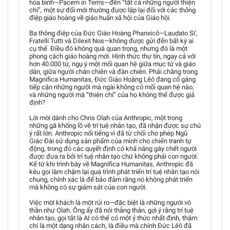
hòa bình—Pacem in Terris—đến “tất cả những người thiện
chí”, một sự đổi mới thường được lặp lại đối với các thông
điệp giáo hoàng về giáo huấn xã hội của Giáo hội.
Ba thông điệp của Đức Giáo Hoàng Phanxicô—Laudato Si',
Fratelli Tutti và Dilexit Nos—không được gửi đến bất kỳ ai
cụ thể. Điều đó không quá quan trọng, nhưng đó là một
phong cách giáo hoàng mới. Hình thức thư tín, ngay cả với
hơn 40.000 từ, ngụ ý một mối quan hệ giữa mục tử và giáo
dân, giữa người chăn chiên và đàn chiên. Phải chăng trong
Magnifica Humanitas, Đức Giáo Hoàng Lêô đang cố gắng
tiếp cận những người mà ngài không có mối quan hệ nào,
và những người mà “thiện chí” của họ không thể được giả
định?
Lời mời dành cho Chris Olah của Anthropic, một trong
những gã khổng lồ về trí tuệ nhân tạo, đã nhận được sự chú
ý rất lớn. Anthropic nổi tiếng vì đã từ chối cho phép Ngũ
Giác Đài sử dụng sản phẩm của mình cho chiến tranh tự
động, trong đó các quyết định có khả năng gây chết người
được đưa ra bởi trí tuệ nhân tạo chứ không phải con người.
Kể từ khi trình bày về Magnifica Humanitas, Anthropic đã
kêu gọi làm chậm lại quá trình phát triển trí tuệ nhân tạo nói
chung, chính xác là để bảo đảm rằng nó không phát triển
mà không có sự giám sát của con người.
Việc mời khách là một rủi ro—đặc biệt là những người vô
thần như Olah. Ông ấy đã nói thẳng thắn, gợi ý rằng trí tuệ
nhân tạo, gọi tắt là AI có thể có một ý thức nhất định, thậm
chí là một dạng nhân cách, là điều mà chính Đức Lêô đã