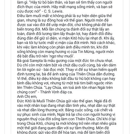
làm gì. “Hãy từ bỏ bản thân, và bạn sẽ tìm thấy con người
đích thực của mình. Hãy mất mạng sống mình, và bạn sẽ
cứu được nó!” - C. S. Lewis.
Điều làm muối mất vị không phải là sự hiện diện giữa thế
gian, nhưng là sự đồng hoá với thế gian. Người môn đệ
được sai vào đời để ướp mặn đời, chứ không phải để tan
biến trong đời. Mỗi lần chúng ta đánh đổi sự thật lấy an
toàn, đánh đổi lương tâm lấy thuận lợi, hay đánh đổi điều
đúng đắn để giữ sĩ diện, vị mặn Kitô hữu lại nhạt đi. Khi ấy,
bạn và tôi tự tước mất vị mặn của đời mình. Nói cách khác,
khi việc làm không còn phản ánh điều mình tin, khi đời
sống không còn mang hương vị của Tin Mừng, người môn
đệ bắt đầu trở nên ‘ngơ như muối’.
Bà goá Sarepta là mẫu gương của một đức tin chưa nhạt.
Dù chỉ còn một nắm bột và chút dầu cuối cùng, bà vẫn dám
tin lời ngôn sứ - bài đọc một. Thay vì để sự khan hiếm quyết
định tương lai, bà để ánh sáng của Thiên Chúa dẫn đường.
Vì thế, điều kỳ diệu không bắt đầu từ hũ bột không cạn hay
bình dầu không vơi, nhưng từ một trái tim biết ngước nhìn
lên Thiên Chúa. “Lạy Chúa, xin toả ánh tôn nhan Ngài trên
chúng con!” - Thánh Vịnh đáp ca.
Anh Chị em,
Đức Kitô là Muối Thiên Chúa gửi vào thế gian. Ngài đã đi
vào một nhân loại đang nhạt dần tình yêu, nhạt dần sự thật
và nhạt dần lòng thương xót. Bằng cuộc sống, cái chết và
sự phục sinh của mình, Ngài trả lại cho con người hương vị
nguyên thuỷ của đời sống làm con Thiên Chúa. Chỉ khi ở lại
trong Chúa Kitô, chúng ta mới không trở nên nhạt nhẽo giữa
một thế giới đang quen dần với sự tầm thường. Môn đệ
không được gửi vào đời để hòa tan, mà để làm biến đổi