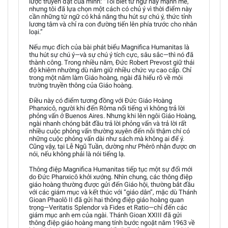
lược truyền đạt của mình: “Tôi biết từ ngữ này mạnh mẽ,
nhưng tôi đã lựa chọn một cách có chủ ý vì thời điểm này
cần những từ ngữ có khả năng thu hút sự chú ý, thức tỉnh
lương tâm và chỉ ra con đường tiến lên phía trước cho nhân
loại.”
Nếu mục đích của bài phát biểu Magnifica Humanitas là
thu hút sự chú ý—và sự chú ý tích cực, sâu sắc—thì nó đã
thành công. Trong nhiều năm, Đức Robert Prevost giữ thái
độ khiêm nhường dù nắm giữ nhiều chức vụ cao cấp. Chỉ
trong một năm làm Giáo hoàng, ngài đã hiểu rõ về môi
trường truyền thông của Giáo hoàng.
Điều này có điểm tương đồng với Đức Giáo Hoàng
Phanxicô, người khi đến Rôma nổi tiếng vì không trả lời
phỏng vấn ở Buenos Aires. Nhưng khi lên ngôi Giáo Hoàng,
ngài nhanh chóng bắt đầu trả lời phỏng vấn và trả lời rất
nhiều cuộc phỏng vấn thường xuyên đến nỗi thậm chí có
những cuộc phỏng vấn dài như sách mà không ai để ý.
Cũng vậy, tại Lễ Ngũ Tuần, dường như Phêrô nhận được ơn
nói, nếu không phải là nói tiếng lạ.
Thông điệp Magnifica Humanitas tiếp tục một sự đổi mới
do Đức Phanxicô khởi xướng. Nhìn chung, các thông điệp
giáo hoàng thường được gửi đến Giáo hội, thường bắt đầu
với các giám mục và kết thúc với “giáo dân”, mặc dù Thánh
Gioan Phaolô II đã gửi hai thông điệp giáo hoàng quan
trọng—Veritatis Splendor và Fides et Ratio—chỉ đến các
giám mục anh em của ngài. Thánh Gioan XXIII đã gửi
thông điệp giáo hoàng mang tính bước ngoặt năm 1963 về