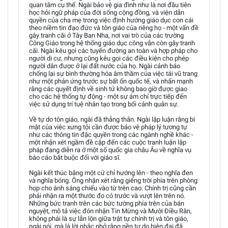
quan tâm cụ thể. Ngài bảo vệ gia đình như là nơi đầu tiên
học hỏi ngữ pháp của đời sống cộng đồng, và viện dẫn
quyền của cha mẹ trong việc định hướng giáo dục con cái
theo niềm tin đạo đức và tôn giáo của riêng họ - một vấn đề
gây tranh cãi ở Tây Ban Nha, nơi vai trò của các trường
Công Giáo trong hệ thống giáo dục công vẫn còn gây tranh
cãi. Ngài kêu gọi các tuyến đường an toàn và hợp pháp cho
người di cư, nhưng cũng kêu gọi các điều kiện cho phép
người dân được ở lại đất nước của họ. Ngài cảnh báo
chống lại sự bình thường hóa âm thầm của việc tái vũ trang
như một phản ứng trước sự bất ổn quốc tế, và nhấn mạnh
rằng các quyết định về sinh tử không bao giờ được giao
cho các hệ thống tự động - một sự ám chỉ trực tiếp đến
việc sử dụng trí tuệ nhân tạo trong bối cảnh quân sự.
Về tự do tôn giáo, ngài đã thẳng thắn. Ngài lập luận rằng bí
mật của việc xưng tội cần được bảo vệ pháp lý tương tự
như các thông tin đặc quyền trong các ngành nghề khác -
một nhận xét ngầm đề cập đến các cuộc tranh luận lập
pháp đang diễn ra ở một số quốc gia châu Âu về nghĩa vụ
báo cáo bắt buộc đối với giáo sĩ.
Ngài kết thúc bằng một cử chỉ hướng lên - theo nghĩa đen
và nghĩa bóng. Ông nhận xét rằng giếng trời phía trên phòng
họp cho ánh sáng chiếu vào từ trên cao. Chính trị cũng cần
phải nhận ra một thước đo có trước và vượt lên trên nó.
Những bức tranh trên các bức tường phía trên của bán
nguyệt, mô tả việc đón nhận Tin Mừng và Mười Điều Răn,
không phải là sự lẫn lộn giữa trật tự chính trị và tôn giáo,
ngài nói, mà là lời nhắc nhở rằng nền tự do hiện đại đã