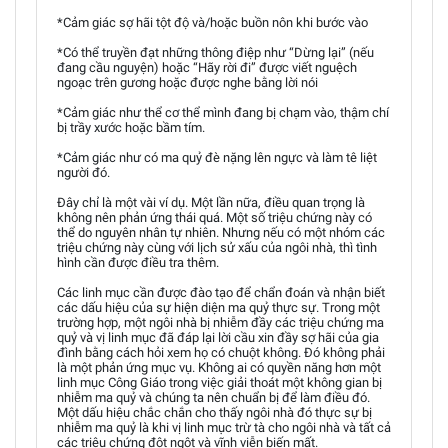
*Cảm giác sợ hãi tột độ và/hoặc buồn nôn khi bước vào
*Có thể truyền đạt những thông điệp như “Dừng lại” (nếu
đang cầu nguyện) hoặc “Hãy rời đi” được viết nguệch
ngoạc trên gương hoặc được nghe bằng lời nói
*Cảm giác như thể cơ thể mình đang bị chạm vào, thậm chí
bị trầy xước hoặc bầm tím.
*Cảm giác như có ma quỷ đè nặng lên ngực và làm tê liệt
người đó.
Đây chỉ là một vài ví dụ. Một lần nữa, điều quan trọng là
không nên phản ứng thái quá. Một số triệu chứng này có
thể do nguyên nhân tự nhiên. Nhưng nếu có một nhóm các
triệu chứng này cùng với lịch sử xấu của ngôi nhà, thì tình
hình cần được điều tra thêm.
Các linh mục cần được đào tạo để chẩn đoán và nhận biết
các dấu hiệu của sự hiện diện ma quỷ thực sự. Trong một
trường hợp, một ngôi nhà bị nhiễm đầy các triệu chứng ma
quỷ và vị linh mục đã đáp lại lời cầu xin đầy sợ hãi của gia
đình bằng cách hỏi xem họ có chuột không. Đó không phải
là một phản ứng mục vụ. Không ai có quyền năng hơn một
linh mục Công Giáo trong việc giải thoát một không gian bị
nhiễm ma quỷ và chúng ta nên chuẩn bị để làm điều đó.
Một dấu hiệu chắc chắn cho thấy ngôi nhà đó thực sự bị
nhiễm ma quỷ là khi vị linh mục trừ tà cho ngôi nhà và tất cả
các triệu chứng đột ngột và vĩnh viễn biến mất.