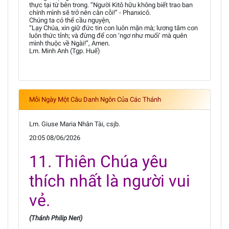
thực tại từ bên trong. “Người Kitô hữu không biết trao ban
chính mình sẽ trở nên cằn cỗi!” - Phanxicô.
Chúng ta có thể cầu nguyện,
“Lạy Chúa, xin giữ đức tin con luôn mặn mà; lương tâm con
luôn thức tỉnh; và đừng để con ‘ngơ như muối’ mà quên
mình thuộc về Ngài!”, Amen.
Lm. Minh Anh (Tgp. Huế)
Mỗi Ngày Một Câu Danh Ngôn Của Các Thánh
Lm. Giuse Maria Nhân Tài, csjb.
20:05 08/06/2026
11. Thiên Chúa yêu
thích nhất là người vui
vẻ.
(Thánh Philip Neri)