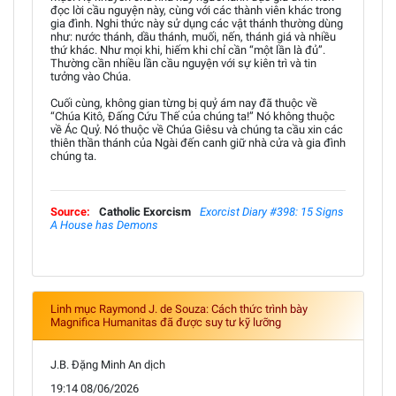
đọc lời cầu nguyện này, cùng với các thành viên khác trong
gia đình. Nghi thức này sử dụng các vật thánh thường dùng
như: nước thánh, dầu thánh, muối, nến, thánh giá và nhiều
thứ khác. Như mọi khi, hiếm khi chỉ cần “một lần là đủ”.
Thường cần nhiều lần cầu nguyện với sự kiên trì và tin
tưởng vào Chúa.
Cuối cùng, không gian từng bị quỷ ám nay đã thuộc về
“Chúa Kitô, Đấng Cứu Thế của chúng ta!” Nó không thuộc
về Ác Quỷ. Nó thuộc về Chúa Giêsu và chúng ta cầu xin các
thiên thần thánh của Ngài đến canh giữ nhà cửa và gia đình
chúng ta.
Source:
Catholic Exorcism
Exorcist Diary #398: 15 Signs
A House has Demons
Linh mục Raymond J. de Souza: Cách thức trình bày
Magnifica Humanitas đã được suy tư kỹ lưỡng
J.B. Đặng Minh An dịch
19:14 08/06/2026