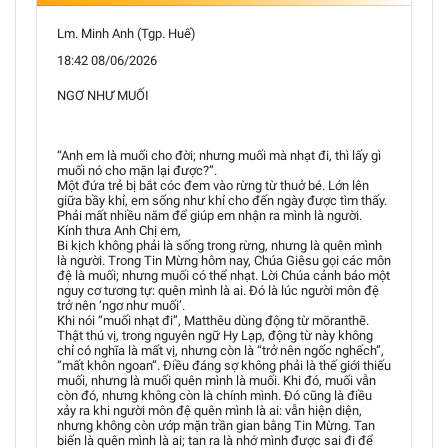
Lm. Minh Anh (Tgp. Huế)
18:42 08/06/2026
NGƠ NHƯ MUỐI
“Anh em là muối cho đời; nhưng muối mà nhạt đi, thì lấy gì
muối nó cho mặn lại được?”.
Một đứa trẻ bị bắt cóc đem vào rừng từ thuở bé. Lớn lên
giữa bầy khỉ, em sống như khỉ cho đến ngày được tìm thấy.
Phải mất nhiều năm để giúp em nhận ra mình là người.
Kính thưa Anh Chị em,
Bi kịch không phải là sống trong rừng, nhưng là quên mình
là người. Trong Tin Mừng hôm nay, Chúa Giêsu gọi các môn
đệ là muối; nhưng muối có thể nhạt. Lời Chúa cảnh báo một
nguy cơ tương tự: quên mình là ai. Đó là lúc người môn đệ
trở nên ‘ngơ như muối’.
Khi nói “muối nhạt đi”, Matthêu dùng động từ mōranthē.
Thật thú vị, trong nguyên ngữ Hy Lạp, động từ này không
chỉ có nghĩa là mất vị, nhưng còn là “trở nên ngốc nghếch”,
“mất khôn ngoan”. Điều đáng sợ không phải là thế giới thiếu
muối, nhưng là muối quên mình là muối. Khi đó, muối vẫn
còn đó, nhưng không còn là chính mình. Đó cũng là điều
xảy ra khi người môn đệ quên mình là ai: vẫn hiện diện,
nhưng không còn ướp mặn trần gian bằng Tin Mừng. Tan
biến là quên mình là ai; tan ra là nhớ mình được sai đi để