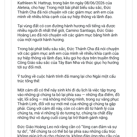
Kathleen N. Hattrup, trong bản tin ngày 08/06/2026 của
Aleteia, cho hay: Trong một bài phát biểu sâu sắc, Đức
Thánh Cha đã nói chuyện với các giám mục anh em của
mình về nhiều khía cạnh của sự hiệp thông và lãnh đạo.
Tại vùng đất có con đường hành hương nổi tiếng và được
nhiều người đi nhất thế giới, Camino Santiago, Đức Giáo
Hoàng Leo đã nói chuyện với các giám mục bằng hình ảnh
của một người hành hương.
Trong bài phát biểu sâu sắc, Đức Thánh Cha đã nói chuyện
với các giám mục anh em của mình về nhiều khía cạnh của
sự hiệp thông và lãnh đạo, kêu gọi họ dựa trên truyền thống
Công Giáo sâu sắc của Tây Ban Nha và thúc giục họ hướng
tới sự đổi mới.
Ý tưởng về cuộc hành trình đã mang lại cho Ngài một cấu
trúc tổng thể:
Một cám dỗ có thể nảy sinh khi đi du lịch là việc tập trung
vào những gì chúng ta bỏ lại phía sau — những địa điểm, đồ
vật, lối sống — mà không mở lòng mình, trong sự vâng phục
Thánh Linh, đối với sự mới mẻ của những gì chúng ta gặp
phải. Cùng với cám dỗ này, còn có cám dỗ từ hành lý của
chúng ta, mà vì những lý do tương tự, chúng ta chất đầy
những thứ vô dụng cuối cùng lại trở thành gánh nặng.
Đức Giáo Hoàng Leo nói rằng cần có “lòng can đảm và sự
tự do”, “để chúng ta có thể bỏ lại phía sau những cấu trúc
không giúp ích gì cho chúng ta, không đáp ứng nhu cầu của