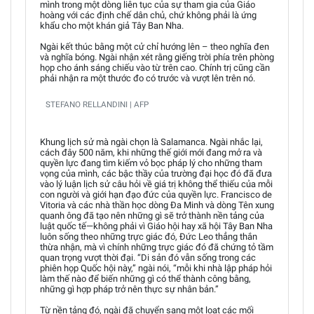
mình trong một dòng liên tục của sự tham gia của Giáo
hoàng với các định chế dân chủ, chứ không phải là ứng
khẩu cho một khán giả Tây Ban Nha.
Ngài kết thúc bằng một cử chỉ hướng lên – theo nghĩa đen
và nghĩa bóng. Ngài nhận xét rằng giếng trời phía trên phòng
họp cho ánh sáng chiếu vào từ trên cao. Chính trị cũng cần
phải nhận ra một thước đo có trước và vượt lên trên nó.
STEFANO RELLANDINI | AFP
Khung lịch sử mà ngài chọn là Salamanca. Ngài nhắc lại,
cách đây 500 năm, khi những thế giới mới đang mở ra và
quyền lực đang tìm kiếm vỏ bọc pháp lý cho những tham
vọng của mình, các bậc thầy của trường đại học đó đã đưa
vào lý luận lịch sử câu hỏi về giá trị không thể thiếu của mỗi
con người và giới hạn đạo đức của quyền lực. Francisco de
Vitoria và các nhà thần học dòng Đa Minh và dòng Tên xung
quanh ông đã tạo nên những gì sẽ trở thành nền tảng của
luật quốc tế—không phải vì Giáo hội hay xã hội Tây Ban Nha
luôn sống theo những trực giác đó, Đức Leo thẳng thắn
thừa nhận, mà vì chính những trực giác đó đã chứng tỏ tầm
quan trọng vượt thời đại. “Di sản đó vẫn sống trong các
phiên họp Quốc hội này,” ngài nói, “mỗi khi nhà lập pháp hỏi
làm thế nào để biến những gì có thể thành công bằng,
những gì hợp pháp trở nên thực sự nhân bản.”
Từ nền tảng đó, ngài đã chuyển sang một loạt các mối