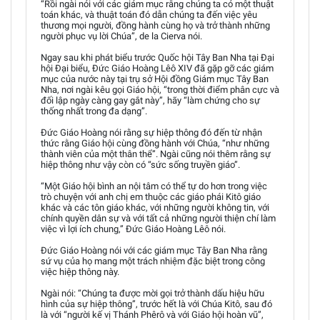
“Rồi ngài nói với các giám mục rằng chúng ta có một thuật
toán khác, và thuật toán đó dẫn chúng ta đến việc yêu
thương mọi người, đồng hành cùng họ và trở thành những
người phục vụ lời Chúa”, de la Cierva nói.
Ngay sau khi phát biểu trước Quốc hội Tây Ban Nha tại Đại
hội Đại biểu, Đức Giáo Hoàng Lêô XIV đã gặp gỡ các giám
mục của nước này tại trụ sở Hội đồng Giám mục Tây Ban
Nha, nơi ngài kêu gọi Giáo hội, “trong thời điểm phân cực và
đối lập ngày càng gay gắt này”, hãy “làm chứng cho sự
thống nhất trong đa dạng”.
Đức Giáo Hoàng nói rằng sự hiệp thông đó đến từ nhận
thức rằng Giáo hội cùng đồng hành với Chúa, “như những
thành viên của một thân thể”. Ngài cũng nói thêm rằng sự
hiệp thông như vậy còn có “sức sống truyền giáo”.
“Một Giáo hội bình an nội tâm có thể tự do hơn trong việc
trò chuyện với anh chị em thuộc các giáo phái Kitô giáo
khác và các tôn giáo khác, với những người không tin, với
chính quyền dân sự và với tất cả những người thiện chí làm
việc vì lợi ích chung,” Đức Giáo Hoàng Lêô nói.
Đức Giáo Hoàng nói với các giám mục Tây Ban Nha rằng
sứ vụ của họ mang một trách nhiệm đặc biệt trong công
việc hiệp thông này.
Ngài nói: “Chúng ta được mời gọi trở thành dấu hiệu hữu
hình của sự hiệp thông”, trước hết là với Chúa Kitô, sau đó
là với “người kế vị Thánh Phêrô và với Giáo hội hoàn vũ”,