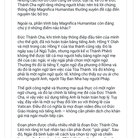
Những câu hỏi đó cuối cùng sẽ được đặt ra, và có lẽ Đức
Thánh Cha nghĩ rằng những người khác nên trả lời chúng;
thông điệp Magnifica Humanitas thường xuyên đề cập đến
nguyên tắc bổ trợ.
Ngoài ra, phần trình bày Magnifica Humanitas còn đáng
chú ý ở những điểm nào khác?
Đức Thánh Cha, khi trình bày thông điệp đầu tiên của mình
cho thế giới, đã nói hoàn toàn bằng tiếng Anh. Hồng Y Olah
và một trong các Hồng Y của tòa thánh cũng vậy. Đó là
ngày sau Lễ Ngũ Tuần, nhưng người kế vị Thánh Phêrô
không thể được tất cả mọi người hiểu bằng ngôn ngữ mẹ
đẻ của các ngài, vì vậy ngài phải chọn một ngôn ngữ.
Thường thì đó là tiếng Ý, ngôn ngữ địa phương ở Rôma và
do đó là ngôn ngữ làm việc của Tòa Thánh. Và đó không
phải là một ngôn ngữ quốc tế, không cho thấy sự ưu ái cho
những người Anh, người Tây Ban Nha hay người Pháp.
Thế giới công nghệ và thương mại quả thực có một ngôn
ngữ chung, và đó lại chính là tiếng mẹ đẻ của Đức Thánh
Cha, vì vậy việc sử dụng tiếng Anh là hoàn toàn hợp lý. Tuy
vậy, đây vẫn là một sự thay đổi lớn so với thông lệ của
Vatican. Điều đó có nghĩa là mọi đoạn video đều có Đức
Giáo Hoàng nói tiếng Anh — không cần phiên dịch cho khán
giả mà ngài muốn tiếp cận.
Đoạn phim được chiếu nhiều nhất là đoạn Đức Thánh Cha
Lêô nói rằng trí tuệ nhân tạo cần phải được “giải giáp”. Sau
đó, Ngài đã bình luận về cách lựa chọn từ ngữ và chiến