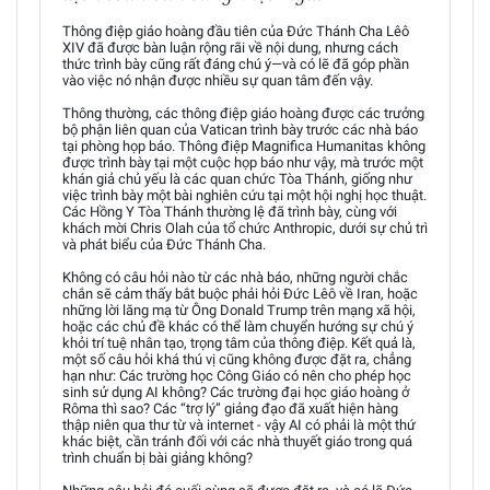
Thông điệp giáo hoàng đầu tiên của Đức Thánh Cha Lêô
XIV đã được bàn luận rộng rãi về nội dung, nhưng cách
thức trình bày cũng rất đáng chú ý—và có lẽ đã góp phần
vào việc nó nhận được nhiều sự quan tâm đến vậy.
Thông thường, các thông điệp giáo hoàng được các trưởng
bộ phận liên quan của Vatican trình bày trước các nhà báo
tại phòng họp báo. Thông điệp Magnifica Humanitas không
được trình bày tại một cuộc họp báo như vậy, mà trước một
khán giả chủ yếu là các quan chức Tòa Thánh, giống như
việc trình bày một bài nghiên cứu tại một hội nghị học thuật.
Các Hồng Y Tòa Thánh thường lệ đã trình bày, cùng với
khách mời Chris Olah của tổ chức Anthropic, dưới sự chủ trì
và phát biểu của Đức Thánh Cha.
Không có câu hỏi nào từ các nhà báo, những người chắc
chắn sẽ cảm thấy bắt buộc phải hỏi Đức Lêô về Iran, hoặc
những lời lăng mạ từ Ông Donald Trump trên mạng xã hội,
hoặc các chủ đề khác có thể làm chuyển hướng sự chú ý
khỏi trí tuệ nhân tạo, trọng tâm của thông điệp. Kết quả là,
một số câu hỏi khá thú vị cũng không được đặt ra, chẳng
hạn như: Các trường học Công Giáo có nên cho phép học
sinh sử dụng AI không? Các trường đại học giáo hoàng ở
Rôma thì sao? Các “trợ lý” giảng đạo đã xuất hiện hàng
thập niên qua thư từ và internet - vậy AI có phải là một thứ
khác biệt, cần tránh đối với các nhà thuyết giáo trong quá
trình chuẩn bị bài giảng không?