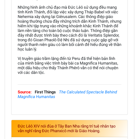
Những hình ảnh chủ đạo mà Đức Lêô sử dụng đều mang
tính Kinh Thánh, đối lập việc xây dựng Tháp Babel với việc
Nehemia xây dựng lại Giêrusalem. Các thông điệp giáo
hoàng thường chứa đầy những trích dẫn Kinh Thánh, nhưng
hiếm khi tập trung vào những khoảnh khắc Kinh Thánh để
làm nền tảng cho toàn bộ cuộc thảo luận. Thông điệp gần
đây nhất được trình bày theo cách đó là Veritatis Splendor,
trong đó Gioan Phaolô Đệ Nhị đã sử dụng cuộc gặp gỡ với
người thanh niên giàu có làm bối cảnh để hiểu đúng về thần
học luân lý.
Vị truyền giáo trầm lặng đến từ Peru đã thể hiện bản lĩnh
của mình bằng việc trình bày bài ca Magnifica Humanitas,
một dấu hiệu cho thấy Thánh Phêrô vẫn có thể nói chuyện
với các dân tộc.
Source:
First Things
The Calculated Spectacle Behind
Magnifica Humanitas
Đức Lêô XIV nói đùa ở Tây Ban Nha rằng trí tuệ nhân tạo
vẫn nghĩ rằng Đức Phanxicô mới là Giáo Hoàng.