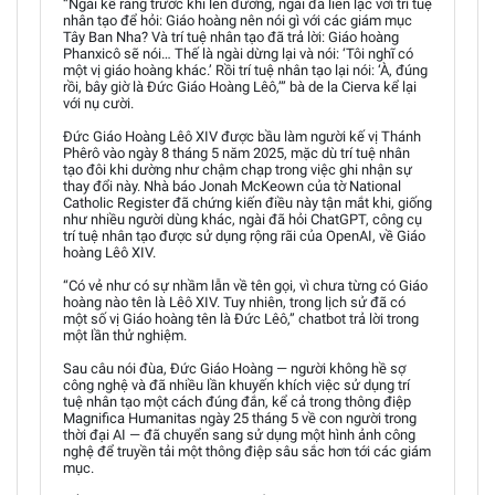
“Ngài kể rằng trước khi lên đường, ngài đã liên lạc với trí tuệ
nhân tạo để hỏi: Giáo hoàng nên nói gì với các giám mục
Tây Ban Nha? Và trí tuệ nhân tạo đã trả lời: Giáo hoàng
Phanxicô sẽ nói… Thế là ngài dừng lại và nói: ‘Tôi nghĩ có
một vị giáo hoàng khác.’ Rồi trí tuệ nhân tạo lại nói: ‘À, đúng
rồi, bây giờ là Đức Giáo Hoàng Lêô,’” bà de la Cierva kể lại
với nụ cười.
Đức Giáo Hoàng Lêô XIV được bầu làm người kế vị Thánh
Phêrô vào ngày 8 tháng 5 năm 2025, mặc dù trí tuệ nhân
tạo đôi khi dường như chậm chạp trong việc ghi nhận sự
thay đổi này. Nhà báo Jonah McKeown của tờ National
Catholic Register đã chứng kiến điều này tận mắt khi, giống
như nhiều người dùng khác, ngài đã hỏi ChatGPT, công cụ
trí tuệ nhân tạo được sử dụng rộng rãi của OpenAI, về Giáo
hoàng Lêô XIV.
“Có vẻ như có sự nhầm lẫn về tên gọi, vì chưa từng có Giáo
hoàng nào tên là Lêô XIV. Tuy nhiên, trong lịch sử đã có
một số vị Giáo hoàng tên là Đức Lêô,” chatbot trả lời trong
một lần thử nghiệm.
Sau câu nói đùa, Đức Giáo Hoàng — người không hề sợ
công nghệ và đã nhiều lần khuyến khích việc sử dụng trí
tuệ nhân tạo một cách đúng đắn, kể cả trong thông điệp
Magnifica Humanitas ngày 25 tháng 5 về con người trong
thời đại AI — đã chuyển sang sử dụng một hình ảnh công
nghệ để truyền tải một thông điệp sâu sắc hơn tới các giám
mục.