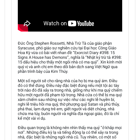
Đức Ông Stephen Rossetti, Nhà Trừ Tà của giáo phận
Syracuse, phó giáo sư nghiên cứu tại Đại học Công Giáo
Hoa Kỳ vừa có bài viết nhan đề “Exorcist Diary #398: 15
Signs A House has Demons”, nghĩa là “Nhật ký trừ tà #398:
15 dấu hiệu cho thấy một ngôi nhà có ma quỷ”. Xin kính mời
quý vị và anh chị em theo dõi bản dịch sang Việt Ngữ qua
phần trình bày của Kim Thúy.
Một số người sẽ cho rằng nhà của họ bị ma quỷ ám. Điều
đó có thể đúng. Điều này đặc biệt đúng nếu một tội ác tày
trời nào đó đã xảy ra trong nhà, giống như khi ma quỷ chiếm
hữu một người đã phạm tội trọng. Nhà cửa có thể bị ma quỷ
xâm chiếm sau những sự việc như các nghi lễ huyền bí,
nghi lễ triệu hồi ma quỷ, thờ phượng quỷ Satan và phù thủy,
phá thai, lạm dụng trẻ em, giết người và diệt chủng, nhà
chứa ma túy, buôn người và nghĩa địa ngoại giáo, đó là chỉ
kể một vài ví dụ.
Điều quan trọng là không nên nhìn thấy ma quỷ “ở khắp mọi
nơi”. Những điều kỳ lạ và tiếng động lạ có thể xảy ra trong
nhà, đặc biệt là những ngôi nhà cũ. Tuy nhiên, có một số