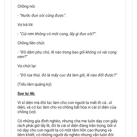
Chồng nói:
- “Nước đun sôi cũng được”.
Vợ trả lời:
- “Củi rơm không có một cọng, lấy gì đun sôi?”.
Chồng liền chửi:
- “Đồ dâm phụ chó, lẽ nào trong bao gối không có vài cọng
rơm?”
Vợ chửi lại:
- “Đồ rùa thúi, đó là mấy cục đá làm gối, lẽ nào đốt được?”
(Tiếu lâm quảng ký)
Suy tư 46:
Vì sĩ diện mà đôi lúc làm cho con người ta mất đi cả…sĩ
diện, và có lúc làm cho vợ chồng bất hòa vì cái sĩ diện của
chồng (vợ).
Có những gia đình nghèo, nhưng cha mẹ luôn dạy con giấy
rách phải giữ lấy lề, đó là cái sĩ diện đáng trân trọng, bởi vì
nó dạy cho con người ta có một tâm hồn cao thượng và
liêm khiết; có những người dù nghèo nhưng vẫn luôn đói