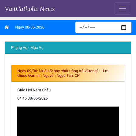
VietCatholic News
Ngày 08-06-2026
Phụng Vụ - Mục Vụ
Ngày 09/06: Muối tốt hay chất trắng trải đường? – Lm
Giuse Đaminh Nguyễn Ngọc Tân, CP
Giáo Hội Năm Châu
04:46 08/06/2026