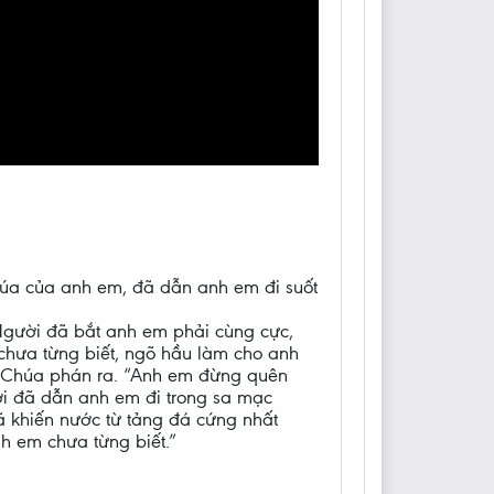
Chúa của anh em, đã dẫn anh em đi suốt
Người đã bắt anh em phải cùng cực,
chưa từng biết, ngõ hầu làm cho anh
c Chúa phán ra. “Anh em đừng quên
ời đã dẫn anh em đi trong sa mạc
ã khiến nước từ tảng đá cứng nhất
 em chưa từng biết.”