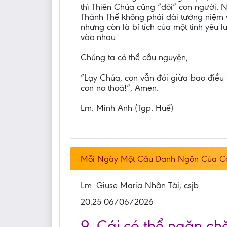
thì Thiên Chúa cũng “đói” con người: N
Thánh Thể không phải đài tưởng niệm vô
nhưng còn là bí tích của một tình yêu 
vào nhau.
Chúng ta có thể cầu nguyện,
“Lạy Chúa, con vẫn đói giữa bao điều t
con no thoả!”, Amen.
Lm. Minh Anh (Tgp. Huế)
Mỗi Ngày Một Câu Danh Ngôn Của C
Lm. Giuse Maria Nhân Tài, csjb.
20:25 06/06/2026
9. Cái có thể ngăn chặ