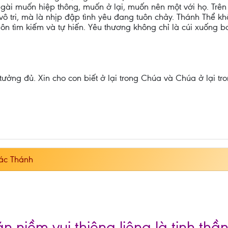
gài muốn hiệp thông, muốn ở lại, muốn nên một với họ. Trên t
 tri, mà là nhịp đập tình yêu đang tuôn chảy. Thánh Thể khôn
luôn tìm kiếm và tự hiến. Yêu thương không chỉ là cúi xuống
ưởng đủ. Xin cho con biết ở lại trong Chúa và Chúa ở lại tr
ác Thánh
n niềm vui thiêng liêng là tinh th