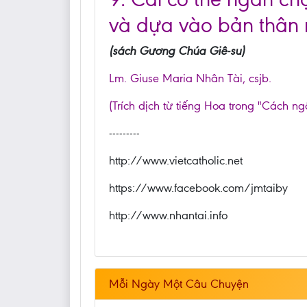
và dựa vào bản thân 
(sách Gương Chúa Giê-su)
Lm. Giuse Maria Nhân Tài, csjb.
(Trích dịch từ tiếng Hoa trong "Cách ng
---------
http://www.vietcatholic.net
https://www.facebook.com/jmtaiby
http://www.nhantai.info
Mỗi Ngày Một Câu Chuyện