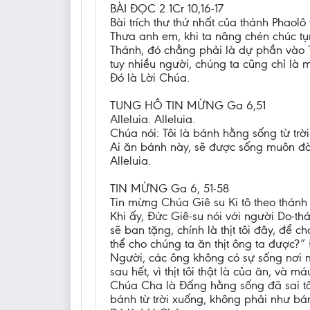
BÀI ĐỌC 2 1Cr 10,16-17
Bài trích thư thứ nhất của thánh Phaolô 
Thưa anh em, khi ta nâng chén chúc t
Thánh, đó chẳng phải là dự phần vào T
tuy nhiều người, chúng ta cũng chỉ là m
Đó là Lời Chúa.
TUNG HÔ TIN MỪNG Ga 6,51
Alleluia. Alleluia.
Chúa nói: Tôi là bánh hằng sống từ trờ
Ai ăn bánh này, sẽ được sống muôn đờ
Alleluia.
TIN MỪNG Ga 6, 51-58
Tin mừng Chúa Giê su Ki tô theo thánh
Khi ấy, Đức Giê-su nói với người Do-th
sẽ ban tặng, chính là thịt tôi đây, để 
thể cho chúng ta ăn thịt ông ta được?”
Người, các ông không có sự sống nơi mì
sau hết, vì thịt tôi thật là của ăn, và má
Chúa Cha là Đấng hằng sống đã sai tôi
bánh từ trời xuống, không phải như bá