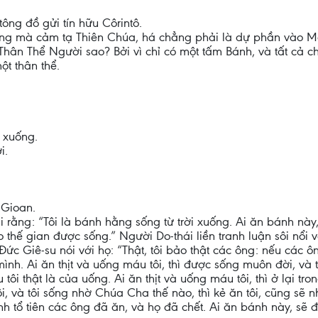
tông đồ gửi tín hữu Côrintô.
ụng mà cảm tạ Thiên Chúa, há chẳng phải là dự phần vào Má
hân Thể Người sao? Bởi vì chỉ có một tấm Bánh, và tất cả c
ột thân thể.
i xuống.
i.
 Gioan.
ái rằng: “Tôi là bánh hằng sống từ trời xuống. Ai ăn bánh nà
cho thế gian được sống.” Người Do-thái liền tranh luận sôi nổ
 Đức Giê-su nói với họ: “Thật, tôi bảo thật các ông: nếu các
nh. Ai ăn thịt và uống máu tôi, thì được sống muôn đời, và 
u tôi thật là của uống. Ai ăn thịt và uống máu tôi, thì ở lại tro
, và tôi sống nhờ Chúa Cha thế nào, thì kẻ ăn tôi, cũng sẽ 
nh tổ tiên các ông đã ăn, và họ đã chết. Ai ăn bánh này, sẽ