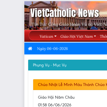
VietCatholic News
Tin Tức Công Giáo Hoàn Vũ và Việt 
Vatican
Giáo Hội Việt Nam
Thô
Ngày 06-06-2026
Phụng Vụ - Mục Vụ
Chúa Nhật Lễ Mình Máu Thánh Chúa Ki
Giáo Hội Năm Châu
01:58 06/06/2026