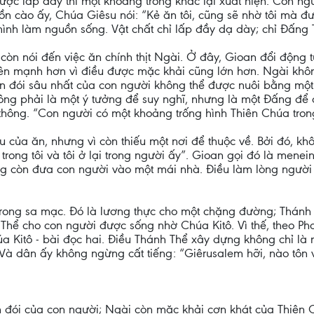
ợc lấp đầy thì một khoảng trống khác lại xuất hiện. Con ng
ồn cào ấy, Chúa Giêsu nói: “Kẻ ăn tôi, cũng sẽ nhờ tôi mà 
mình làm nguồn sống. Vật chất chỉ lấp đầy dạ dày; chỉ Đấng 
còn nói đến việc ăn chính thịt Ngài. Ở đây, Gioan đổi động 
 nên mạnh hơn vì điều được mặc khải cũng lớn hơn. Ngài kh
n đói sâu nhất của con người không thể được nuôi bằng mộ
hông phải là một ý tưởng để suy nghĩ, nhưng là một Đấng để
thông. “Con người có một khoảng trống hình Thiên Chúa trong
u của ăn, nhưng vì còn thiếu một nơi để thuộc về. Bởi đó, k
ại trong tôi và tôi ở lại trong người ấy”. Gioan gọi đó là mene
ưng còn đưa con người vào một mái nhà. Điều làm lòng người 
rong sa mạc. Đó là lương thực cho một chặng đường; Thánh T
hể cho con người được sống nhờ Chúa Kitô. Vì thế, theo Pha
húa Kitô - bài đọc hai. Điều Thánh Thể xây dựng không chỉ l
Và dân ấy không ngừng cất tiếng: “Giêrusalem hỡi, nào tôn 
n đói của con người; Ngài còn mặc khải cơn khát của Thiên