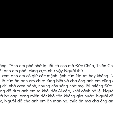
n rằng: “Anh em phảinhớ lại tất cả con mà Đức Chúa, Thiên 
t anh em phải cùng cực; như vậy Người thử
, xem anh em có giữ các mệnh lệnh của Người hay không. 
a là của ăn anh em chưa từng biết và cha ông anh em cũng 
ng chỉ nhờ cơm bánh, nhưng còn sống nhờ mọi lời miệng Đứ
g đã đưa anh em ra khỏi đất Ai-cập, khỏi cảnh nô lệ. Ngư
à bọ cạp, trong miền đất khô cằn không giọt nước. Người đ
c, Người đã cho anh em ăn man-na, thức ăn mà cha ông anh