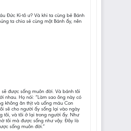
u Đức Ki-tô ư? Và khi ta cùng bẻ Bánh
húng ta chia sẻ cùng một Bánh ấy, nên
y, sẽ được sống muôn đời. Và bánh tôi
i với nhau. Họ nói: “Làm sao ông này có
 ông không ăn thịt và uống máu Con
tôi sẽ cho người ấy sống lại vào ngày
ng tôi, và tôi ở lại trong người ấy. Như
nhờ tôi mà được sống như vậy. Đây là
 được sống muôn đời.”