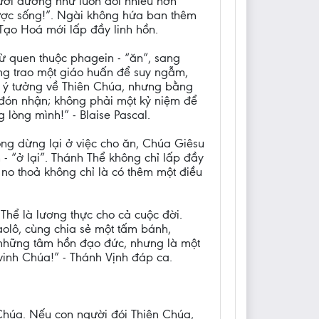
ười dường như luôn đói nhiều hơn
được sống!”. Ngài không hứa ban thêm
Tạo Hoá mới lấp đầy linh hồn.
từ quen thuộc phagein - “ăn”, sang
ông trao một giáo huấn để suy ngẫm,
t ý tưởng về Thiên Chúa, nhưng bằng
 đón nhận; không phải một kỷ niệm để
 lòng mình!” - Blaise Pascal.
hông dừng lại ở việc cho ăn, Chúa Giêsu
in - “ở lại”. Thánh Thể không chỉ lấp đầy
no thoả không chỉ là có thêm một điều
hể là lương thực cho cả cuộc đời.
olô, cùng chia sẻ một tấm bánh,
à những tâm hồn đạo đức, nhưng là một
vinh Chúa!” - Thánh Vịnh đáp ca.
 Chúa. Nếu con người đói Thiên Chúa,