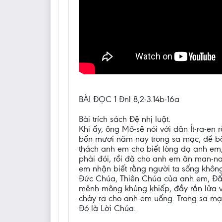
BÀI ĐỌC 1 Đnl 8,2-3.14b-16a
Bài trích sách Đệ nhị luật.
Khi ấy, ông Mô-sê nói với dân Ít-ra-e
bốn mươi năm nay trong sa mạc, để bắ
thách anh em cho biết lòng dạ anh em
phải đói, rồi đã cho anh em ăn man-n
em nhận biết rằng người ta sống khô
Đức Chúa, Thiên Chúa của anh em, Đấn
mênh mông khủng khiếp, đầy rắn lửa v
chảy ra cho anh em uống. Trong sa mạ
Đó là Lời Chúa.