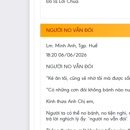
Đó là Lời Chúa.
NGƯỜI NO VẪN ĐÓI
Lm. Minh Anh, Tgp. Huế
18:20 06/06/2026
NGƯỜI NO VẪN ĐÓI
“Kẻ ăn tôi, cũng sẽ nhờ tôi mà được số
“Có những cơn đói không bánh nào nuôi
Kính thưa Anh Chị em,
Người ta có thể no bánh, no tiện nghi
trả lời nghịch lý ấy: ‘người no vẫn đói’.