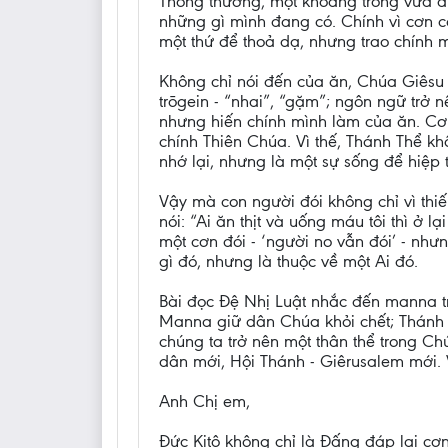
Thông thường, một khoảng trống vừa đư
những gì mình đang có. Chính vì cơn c
một thứ để thoả dạ, nhưng trao chính 
Không chỉ nói đến của ăn, Chúa Giêsu 
trōgein - “nhai”, “gặm”; ngôn ngữ trở
nhưng hiến chính mình làm của ăn. Cơ
chính Thiên Chúa. Vì thế, Thánh Thể k
nhớ lại, nhưng là một sự sống để hiệp 
Vậy mà con người đói không chỉ vì thiế
nói: “Ai ăn thịt và uống máu tôi thì ở l
một cơn đói - ‘người no vẫn đói’ - nh
gì đó, nhưng là thuộc về một Ai đó.
Bài đọc Đệ Nhị Luật nhắc đến manna t
Manna giữ dân Chúa khỏi chết; Thánh T
chúng ta trở nên một thân thể trong C
dân mới, Hội Thánh - Giêrusalem mới. 
Anh Chị em,
Đức Kitô không chỉ là Đấng đáp lại cơ