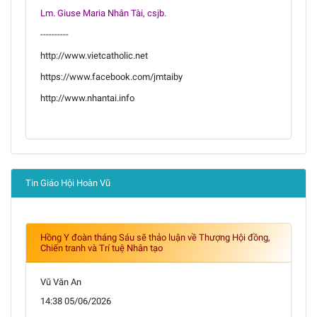
Lm. Giuse Maria Nhân Tài, csjb.
----------
http://www.vietcatholic.net
https://www.facebook.com/jmtaiby
http://www.nhantai.info
Tin Giáo Hội Hoàn Vũ
Hồng Y đoàn tháng Sáu sẽ thảo luận về Thượng Hội đồng,
Chiến tranh và Trí tuệ Nhân tạo
Vũ Văn An
14:38 05/06/2026