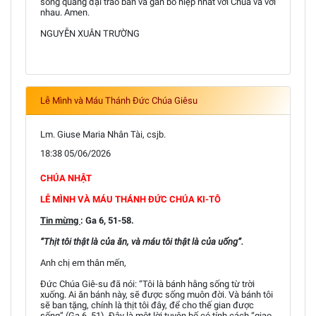
sống quảng đại trao ban và gắn bó hiệp nhất với Chúa và với
nhau. Amen.
NGUYỄN XUÂN TRƯỜNG
Lễ Mình và Máu Thánh Đức Chúa Giêsu
Lm. Giuse Maria Nhân Tài, csjb.
18:38 05/06/2026
CHÚA NHẬT
LỄ MÌNH VÀ MÁU THÁNH ĐỨC CHÚA KI-TÔ
Tin mừng
: Ga 6, 51-58.
“Thịt tôi thật là của ăn, và máu tôi thật là của uống”.
Anh chị em thân mến,
Đức Chúa Giê-su đã nói: “Tôi là bánh hằng sống từ trời
xuống. Ai ăn bánh này, sẽ được sống muôn đời. Và bánh tôi
sẽ ban tặng, chính là thịt tôi đây, để cho thế gian được
sống” (Ga 6, 51). Đây là một lời tuyên bố có tính cách “giao