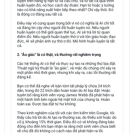
luyện trên hàng tỷ hạn từ và câu chữ, và từ tất cả quá trình
huấn luyện đó, nó học cách dự đoán: Hạn từ hoặc ý tưởng
nào có khả năng xuất hiện tiếp theo nhất? Chỉ vậy thôi. Đó
là động cơ đằng sau tất cả.
Điều này vô cùng quan trọng bởi vì nó có nghĩa là AI chỉ tốt
và đáng tin cậy như người đã huấn luyện nó. Nếu người
huấn luyện có thế giới quan thế tục, AI sẽ trả lời từ quan
điểm đó. Nếu người huấn luyện thờ ơ với tôn giáo hoặc đạo
đức, AI sẽ phản ánh sự thờ ơ đó. Mô hình huấn luyện là tất
cả.
2. "Ảo giác" là có thật, và thường rất nghiêm trọng
Các hệ thống AI có thể và thực sự tạo ra những thứ bịa đặt.
Thuật ngữ kỹ thuật là "ảo giác", và mặc dù chúng chỉ xảy ra
một phần nhỏ thời gian, nhưng khi xảy ra, các lỗi thường rất
đáng kể.
Bạn có thể đã nghe về bản tóm tắt pháp lý chứa 24 trích
dẫn, trong đó 22 trích dẫn hoàn toàn do AI bịa đặt. Hoặc
tuyên bố rằng kính viễn vọng James Webb đã phát hiện ra
một hành tinh bên ngoài hệ mặt trời của chúng ta. Hoàn
toàn sai. Được bịa đặt từ hư không.
Theo kinh nghiệm của tôi với các tìm kiếm trên Google, tôi
thấy câu trả lời do AI tạo ra thường sai, do thiếu sót hoặc do
cố ý, khoảng 15% thời gian. Điều đó có vẻ không đáng báo
động cho đến khi bạn nhận ra rằng một sinh viên chưa biết
về chủ đề đó không có cách nào để phát hiện ra lỗi.