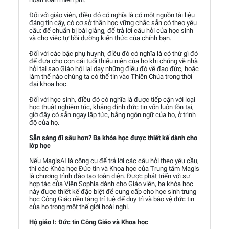
Đối với giáo viên, điều đó có nghĩa là có một nguồn tài liệu
đáng tin cậy, có cơ sở thần học vững chắc sẵn có theo yêu
cầu: để chuẩn bị bài giảng, để trả lời câu hỏi của học sinh
và cho việc tự bồi dưỡng kiến thức của chính bạn.
Đối với các bậc phụ huynh, điều đó có nghĩa là có thứ gì đó
để đưa cho con cái tuổi thiếu niên của họ khi chúng về nhà
hỏi tại sao Giáo hội lại dạy những điều đó về đạo đức, hoặc
làm thế nào chúng ta có thể tin vào Thiên Chúa trong thời
đại khoa học.
Đối với học sinh, điều đó có nghĩa là được tiếp cận với loại
học thuật nghiêm túc, khẳng định đức tin vốn luôn tồn tại,
giờ đây có sẵn ngay lập tức, bằng ngôn ngữ của họ, ở trình
độ của họ.
Sẵn sàng đi sâu hơn? Ba khóa học được thiết kế dành cho
lớp học
Nếu MagisAI là công cụ để trả lời các câu hỏi theo yêu cầu,
thì các Khóa học Đức tin và Khoa học của Trung tâm Magis
là chương trình đào tạo toàn diện. Được phát triển với sự
hợp tác của Viện Sophia dành cho Giáo viên, ba khóa học
này được thiết kế đặc biệt để cung cấp cho học sinh trung
học Công Giáo nền tảng trí tuệ để duy trì và bảo vệ đức tin
của họ trong một thế giới hoài nghi.
Hộ giáo I: Đức tin Công Giáo và Khoa học