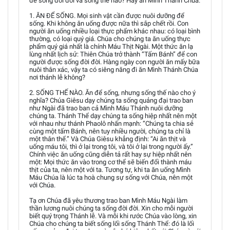
để sống đời đời và sống thế nào? Hãy ăn Mình Thánh Chúa.
1. ĂN ĐỂ SỐNG. Mọi sinh vật cần được nuôi dưỡng để
sống. Khi không ăn uống được nữa thì sắp chết rồi. Con
người ăn uống nhiều loại thực phẩm khác nhau: có loại bình
thường, có loại quý giá. Chúa cho chúng ta ăn uống thực
phẩm quý giá nhất là chính Máu Thịt Ngài. Một thức ăn lạ
lùng nhất lịch sử: Thiên Chúa trở thành “Tấm Bánh” để con
người được sống đời đời. Hàng ngày con người ăn mấy bữa
nuôi thân xác, vậy ta có siêng năng đi ăn Mình Thánh Chúa
nơi thánh lễ không?
2. SỐNG THẾ NÀO. Ăn để sống, nhưng sống thế nào cho ý
nghĩa? Chúa Giêsu dạy chúng ta sống quảng đại trao ban
như Ngài đã trao ban cả Mình Máu Thánh nuôi dưỡng
chúng ta. Thánh Thể dạy chúng ta sống hiệp nhất nên một
với nhau như thánh Phaolô nhấn mạnh: “Chúng ta chia sẻ
cùng một tấm Bánh, nên tuy nhiều người, chúng ta chỉ là
một thân thể.” Và Chúa Giêsu khẳng định: “Ai ăn thịt và
uống máu tôi, thì ở lại trong tôi, và tôi ở lại trong người ấy.”
Chính việc ăn uống cũng diễn tả rất hay sự hiệp nhất nên
một: Mọi thức ăn vào trong cơ thể sẽ biến đổi thành máu
thịt của ta, nên một với ta. Tương tự, khi ta ăn uống Mình
Máu Chúa là lúc ta hoà chung sự sống với Chúa, nên một
với Chúa.
Tạ ơn Chúa đã yêu thương trao ban Mình Máu Ngài làm
thần lương nuôi chúng ta sống đời đời. Xin cho mỗi người
biết quý trọng Thánh lễ. Và mỗi khi rước Chúa vào lòng, xin
Chúa cho chúng ta biết sống lối sống Thánh Thể: đó là lối