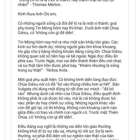
nhân!” - Thomas Merton.
Kính thưa Anh Chị em,
Có những người sống cả đời để tỏ ra là một vị thánh; goá
phụ trong Tin Mừng hôm nay thì khác. Dưới ánh mắt Chúa
Giêsu, cô ‘không còn gì để diễn’.
Tin Mừng hôm nay mở ra như một sân khấu tôn giáo. Các
kinh sư tìm danh dự; những người giàu tìm khoe khoang.
Họ gây chú ý bằng những khoản dâng cúng lớn. Chúa Giêsu
không quan sát số tiền hay vẻ bề ngoài; Ngài đọc điều ẩn
phía sau. Trước Ngài, mọi vai diễn thánh thiện đều mờ nhạt,
và sự thật tâm hồn được phơi bày. “Khiêm nhường là sống
trong sự thật!” - Têrêxa Avila.
Một goá phụ xuất hiện. Cô không trình diễn lòng đạo đức.
Chúa Giêsu nói cô đã “bỏ vào thùng nhiều hơn ai hết”. Bản
Vulgata chỉ dùng một động từ rất đơn sơ: misit - “đã bỏ
vào”. Nhưng dưới cái nhìn của Chúa Giêsu, điều quyết định
không phải là cái được bỏ vào, mà là cái không được bỏ
vào: phần dư hay chính sự sống. Những người khác vẫn
còn để giữ lại; cô thì không. Không còn khoảng cách nào
giữa điều cô trao và chính con người cô. Trước mặt Thiên
Chúa, cô ‘không còn gì để diễn’.
Điều đáng suy nghĩ là những vai diễn tôn giáo thường
không khởi đi từ sự xấu xa, nhưng từ nỗi sợ. Sợ bị xem
thường, sợ phải đối diện với sự nghèo nàn thật của bản