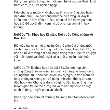
thần, hạnh phúc trong các mối quan hệ và sự giải thoát khỏi
trầm cảm, lo âu và nghiện ngập.
Nếu chúng ta muốn khôi phục uy tín cho những giáo huấn
đạo đức của Giáo hội trong mắt thế hệ tương lai, đây là
khóa học để làm điều đó. Bạn cũng có thể tham gia khóa
học thử để quyết định xem nó có phù hợp với mình hay
không!
Nói Đức Tin: Khóa học Kỹ năng Nói trước Công chúng về
Đức Tin
Biết câu trả lời là một chuyện. Có thể diễn đạt chúng một
cách rõ ràng và tự tin trong một cuộc tranh luận trên lớp, tại
bàn ăn tối ở trường đại học, hoặc trong một cuộc trò chuyện
với một người bạn hoài nghi lại là một chuyện hoàn toàn
khác.
Nói Đức Tin
là khóa học kéo dài 15 tuần, kết hợp biện
chứng Công Giáo với việc rèn luyện kỹ năng nói trước công
chúng thực sự. Khóa học được xây dựng dựa trên niềm tin
rằng chúng ta không chỉ cố gắng nhồi nhét thông tin vào
đầu học viên. Chúng ta đang cố gắng đào tạo những nhà
truyền giáo trẻ có thể đứng lên và truyền đạt đức tin một
cách rõ ràng, thuyết phục và bác ái.
Khóa học bao gồm 23 chương trải rộng trên tám đơn vị cốt
lõi:
● Linh hồn