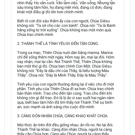
nhìn thấy. Họ vẫn cười. Vẫn làm việc. Vẫn sống. Nhưng tận
sâu trong tâm hồn, họ đang mệt mỏi, đang cô đơn, đang
khát một điều gì đó lớn hơn chính mình.
Biết rõ cơn đói sâu thẳm ấy của con người, Chúa Giêsu
không nói: "Ta sẽ cho các con bánh". Chúa nói: "Ta là Bánh
hằng sống từ trời xuống". Chúa không trao một món quà.
Chúa trao chính mình.
2. THÁNH THỂ LÀ TÌNH YÊU ĐI ĐẾN TẬN CÙNG.
Trong sa mạc, Thiên Chúa nuôi dân bằng manna. Manna
chỉ để sống thêm một ngày. Hôm nay ăn, mai lại đói. Hôm
nay nhận, mai lại cần. Nơi Thánh Thể, Thiên Chúa không
ban một thứ gì đó. Chúa ban chính Con Một. Chúa Giêsu
không nói: "Đây là dấu chỉ của Thầy, là biểu tượng Máu
Thầy". Chúa nói: "Đây là Mình Thầy. Đây là Máu Thầy".
Tình yêu của con người thường dừng lại ở việc cho đi một
phần. Tình yêu của Thiên Chúa đi xa hơn. Chúa trao chính
bản thân mình. Trao cho đến tận cùng. Trao cho đến khi
không còn gì để trao. Đó là lý do vì sao suốt hai ngàn năm
qua, biết bao tâm hồn đã tìm thấy nơi Thánh Thể sự bình
an, sức mạnh và ánh sáng cho cuộc đời mình.
3. CÀNG ĐÓN NHẬN CHÚA, CÀNG KHAO KHÁT CHÚA.
Mọi thức ăn trên đời đều giống nhau: ăn rồi no. No lại đói.
Thánh Thể lại khác. Càng đón nhận Chúa, người ta càng
thấy cần Chúa hơn. Càng yêu Chúa, người ta càng thấy