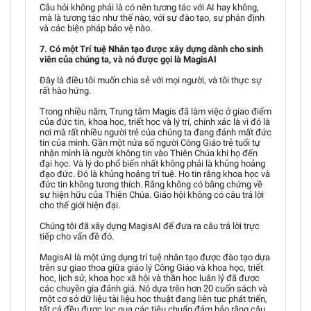
Câu hỏi không phải là có nên tương tác với AI hay không,
mà là tương tác như thế nào, với sự đào tạo, sự phân định
và các biện pháp bảo vệ nào.
7. Có một Trí tuệ Nhân tạo được xây dựng dành cho sinh
viên của chúng ta, và nó được gọi là MagisAI
Đây là điều tôi muốn chia sẻ với mọi người, và tôi thực sự
rất hào hứng.
Trong nhiều năm, Trung tâm Magis đã làm việc ở giao điểm
của đức tin, khoa học, triết học và lý trí, chính xác là vì đó là
nơi mà rất nhiều người trẻ của chúng ta đang đánh mất đức
tin của mình. Gần một nửa số người Công Giáo trẻ tuổi tự
nhận mình là người không tin vào Thiên Chúa khi họ đến
đại học. Và lý do phổ biến nhất không phải là khủng hoảng
đạo đức. Đó là khủng hoảng trí tuệ. Họ tin rằng khoa học và
đức tin không tương thích. Rằng không có bằng chứng về
sự hiện hữu của Thiên Chúa. Giáo hội không có câu trả lời
cho thế giới hiện đại.
Chúng tôi đã xây dựng MagisAI để đưa ra câu trả lời trực
tiếp cho vấn đề đó.
MagisAI là một ứng dụng trí tuệ nhân tạo được đào tạo dựa
trên sự giao thoa giữa giáo lý Công Giáo và khoa học, triết
học, lịch sử, khoa học xã hội và thần học luân lý đã được
các chuyên gia đánh giá. Nó dựa trên hơn 20 cuốn sách và
một cơ sở dữ liệu tài liệu học thuật đang liên tục phát triển,
tất cả đều được lọc qua các tiêu chuẩn đảm bảo rằng câu