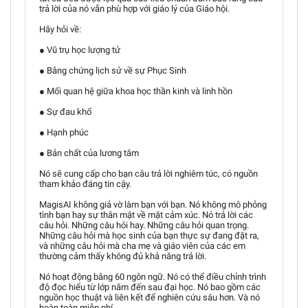
trả lời của nó vẫn phù hợp với giáo lý của Giáo hội.
Hãy hỏi về:
● Vũ trụ học lượng tử
● Bằng chứng lịch sử về sự Phục Sinh
● Mối quan hệ giữa khoa học thần kinh và linh hồn
● Sự đau khổ
● Hạnh phúc
● Bản chất của lương tâm
Nó sẽ cung cấp cho bạn câu trả lời nghiêm túc, có nguồn
tham khảo đáng tin cậy.
MagisAI không giả vờ làm bạn với bạn. Nó không mô phỏng
tình bạn hay sự thân mật về mặt cảm xúc. Nó trả lời các
câu hỏi. Những câu hỏi hay. Những câu hỏi quan trọng.
Những câu hỏi mà học sinh của bạn thực sự đang đặt ra,
và những câu hỏi mà cha mẹ và giáo viên của các em
thường cảm thấy không đủ khả năng trả lời.
Nó hoạt động bằng 60 ngôn ngữ. Nó có thể điều chỉnh trình
độ đọc hiểu từ lớp năm đến sau đại học. Nó bao gồm các
nguồn học thuật và liên kết để nghiên cứu sâu hơn. Và nó
hoàn toàn miễn phí.