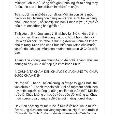
mình yêu chưa đủ. Càng đến gần Chúa, người ta càng thấy
Chúa còn bao la hơn điều mình đã cảm nhận.
Tựa người mẹ nhớ đứa con đi xa. Mỗi lần con về là một
niềm vui lớn. Nhưng con càng về, rồi con lại đi, bà lại càng
nhớ. Chính vì yêu, nỗi nhớ lại lớn hơn. Chính vì yêu, sự trở về
của đứa con không bao giờ là đủ.
Tình yêu thật không làm trái tim khép lại. Nó khiến trái tim
mở rộng ra. Thánh Thể cũng thế. Kitô hữu không đến với
Chúa để rồi nói: "Như thế là đủ". Họ đến với Chúa để khám
phá ra rằng: Mình còn cần Chúa biết bao. Mình còn muốn
yêu Chúa biết bao. Mình còn muốn thuộc trọn về Chúa biết
bao.
Thánh Thể không làm chúng ta no để nghỉ. Thánh Thể làm
chúng ta đầy Chúa để tiếp tục khát khao Chúa.
4. CHÚNG TA CHẠM ĐẾN CHÚA ĐỂ QUA CHÚNG TA, CHÚA
ĐƯỢC CHẠM ĐẾN.
Nhưng nếu Thánh Thể chỉ dừng lại ở việc tôi gặp Chúa, thì
vẫn chưa đủ. Thánh Phaolô nói: "Chỉ có một tấm bánh, nên
tuy nhiều người, chúng ta cũng chỉ là một thân thể". Mỗi lần
rước lễ, Chúa không chỉ bước vào cuộc đời chúng ta. Chúa
muốn bước qua chúng ta để đến với những người khác.
Hãy luôn nhớ: Người mẹ rước lễ rồi trở về nhà. Chúa muốn
ôm những đứa con qua vòng tay của bà. Người cha rước lễ
rồi trở về gia đình. Chúa muốn yêu thương gia đình ấy qua