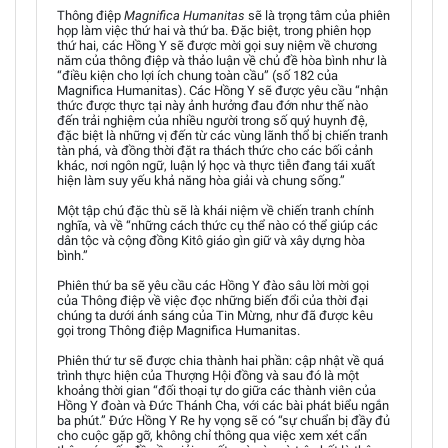
Thông điệp
Magnifica Humanitas
sẽ là trọng tâm của phiên
họp làm việc thứ hai và thứ ba. Đặc biệt, trong phiên họp
thứ hai, các Hồng Y sẽ được mời gọi suy niệm về chương
năm của thông điệp và thảo luận về chủ đề hòa bình như là
“điều kiện cho lợi ích chung toàn cầu” (số 182 của
Magnifica Humanitas). Các Hồng Y sẽ được yêu cầu “nhận
thức được thực tại này ảnh hưởng đau đớn như thế nào
đến trải nghiệm của nhiều người trong số quý huynh đệ,
đặc biệt là những vị đến từ các vùng lãnh thổ bị chiến tranh
tàn phá, và đồng thời đặt ra thách thức cho các bối cảnh
khác, nơi ngôn ngữ, luận lý học và thực tiễn đang tái xuất
hiện làm suy yếu khả năng hòa giải và chung sống.”
Một tập chú đặc thù sẽ là khái niệm về chiến tranh chính
nghĩa, và về “những cách thức cụ thể nào có thể giúp các
dân tộc và cộng đồng Kitô giáo gìn giữ và xây dựng hòa
bình.”
Phiên thứ ba sẽ yêu cầu các Hồng Y đào sâu lời mời gọi
của Thông điệp về việc đọc những biến đổi của thời đại
chúng ta dưới ánh sáng của Tin Mừng, như đã được kêu
gọi trong Thông điệp Magnifica Humanitas.
Phiên thứ tư sẽ được chia thành hai phần: cập nhật về quá
trình thực hiện của Thượng Hội đồng và sau đó là một
khoảng thời gian “đối thoại tự do giữa các thành viên của
Hồng Y đoàn và Đức Thánh Cha, với các bài phát biểu ngắn
ba phút.” Đức Hồng Y Re hy vọng sẽ có “sự chuẩn bị đầy đủ
cho cuộc gặp gỡ, không chỉ thông qua việc xem xét cẩn