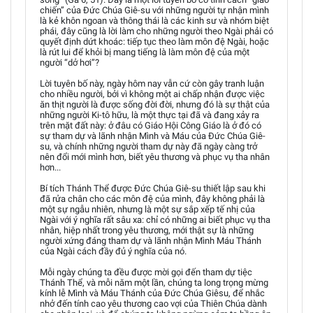
chiến” của Đức Chúa Giê-su với những người tự nhận mình
là kẻ khôn ngoan và thông thái là các kinh sư và nhóm biệt
phái, đây cũng là lời làm cho những người theo Ngài phải có
quyết định dứt khoác: tiếp tục theo làm môn đệ Ngài, hoặc
là rút lui để khỏi bị mang tiếng là làm môn đệ của một
người “dở hơi”?
Lời tuyên bố này, ngày hôm nay vẫn cứ còn gây tranh luận
cho nhiều người, bởi vì không một ai chấp nhận được việc
ăn thịt người là được sống đời đời, nhưng đó là sự thật của
những người Ki-tô hữu, là một thực tại đã và đang xảy ra
trên mặt đất này: ở đâu có Giáo Hội Công Giáo là ở đó có
sự tham dự và lãnh nhận Mình và Máu của Đức Chúa Giê-
su, và chính những người tham dự này đã ngày càng trở
nên đổi mới mình hơn, biết yêu thương và phục vụ tha nhân
hơn...
Bí tích Thánh Thể được Đức Chúa Giê-su thiết lập sau khi
đã rửa chân cho các môn đệ của mình, đây không phải là
một sự ngẫu nhiên, nhưng là một sự sắp xếp tế nhị của
Ngài với ý nghĩa rất sâu xa: chỉ có những ai biết phục vụ tha
nhân, hiệp nhất trong yêu thương, mới thật sự là những
người xứng đáng tham dự và lãnh nhận Mình Máu Thánh
của Ngài cách đầy đủ ý nghĩa của nó.
Mỗi ngày chúng ta đều được mời gọi đến tham dự tiệc
Thánh Thể, và mỗi năm một lần, chúng ta long trọng mừng
kính lễ Mình và Máu Thánh của Đức Chúa Giêsu, để nhắc
nhở đến tính cao yêu thương cao vợi của Thiên Chúa dành