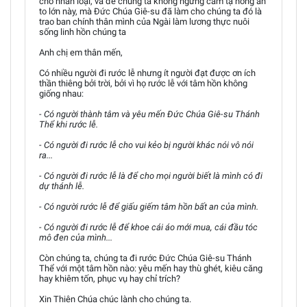
cho nhân loại, và để chúng ta không ngừng cảm tạ hồng ân
to lớn này, mà Đức Chúa Giê-su đã làm cho chúng ta đó là
trao ban chính thân mình của Ngài làm lương thực nuôi
sống linh hồn chúng ta
Anh chị em thân mến,
Có nhiều người đi rước lễ nhưng ít người đạt được ơn ích
thần thiêng bởi trời, bởi vì họ rước lễ với tâm hồn không
giống nhau:
- Có người thành tâm và yêu mến Đức Chúa Giê-su Thánh
Thể khi rước lễ.
- Có người đi rước lễ cho vui kẻo bị người khác nói vô nói
ra...
- Có người đi rước lễ là để cho mọi người biết là mình có đi
dự thánh lễ.
- Có người rước lễ để giấu giếm tâm hồn bất an của mình.
- Có người đi rước lễ để khoe cái áo mới mua, cái đầu tóc
mô đen của mình...
Còn chúng ta, chúng ta đi rước Đức Chúa Giê-su Thánh
Thể với một tâm hồn nào: yêu mến hay thù ghét, kiêu căng
hay khiêm tốn, phục vụ hay chỉ trích?
Xin Thiên Chúa chúc lành cho chúng ta.