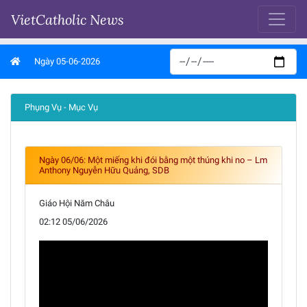
VietCatholic News
Ngày 05-06-2026
Phụng Vụ - Mục Vụ
Ngày 06/06: Một miếng khi đói bằng một thúng khi no – Lm
Anthony Nguyễn Hữu Quảng, SDB
Giáo Hội Năm Châu
02:12 05/06/2026