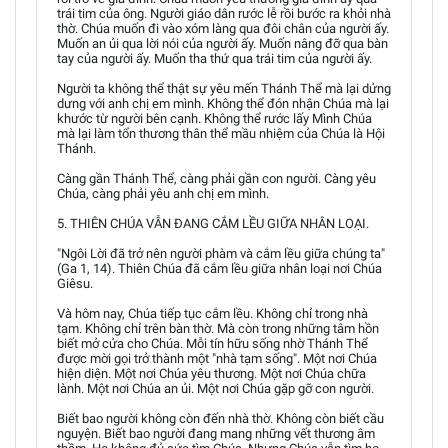
trái tim của ông. Người giáo dân rước lễ rồi bước ra khỏi nhà
thờ. Chúa muốn đi vào xóm làng qua đôi chân của người ấy.
Muốn an ủi qua lời nói của người ấy. Muốn nâng đỡ qua bàn
tay của người ấy. Muốn tha thứ qua trái tim của người ấy.
Người ta không thể thật sự yêu mến Thánh Thể mà lại dửng
dưng với anh chị em mình. Không thể đón nhận Chúa mà lại
khước từ người bên cạnh. Không thể rước lấy Mình Chúa
mà lại làm tổn thương thân thể mầu nhiệm của Chúa là Hội
Thánh.
Càng gần Thánh Thể, càng phải gần con người. Càng yêu
Chúa, càng phải yêu anh chị em mình.
5. THIÊN CHÚA VẪN ĐANG CẮM LỀU GIỮA NHÂN LOẠI.
"Ngôi Lời đã trở nên người phàm và cắm lều giữa chúng ta"
(Ga 1, 14). Thiên Chúa đã cắm lều giữa nhân loại nơi Chúa
Giêsu.
Và hôm nay, Chúa tiếp tục cắm lều. Không chỉ trong nhà
tạm. Không chỉ trên bàn thờ. Mà còn trong những tâm hồn
biết mở cửa cho Chúa. Mỗi tín hữu sống nhờ Thánh Thể
được mời gọi trở thành một "nhà tạm sống". Một nơi Chúa
hiện diện. Một nơi Chúa yêu thương. Một nơi Chúa chữa
lành. Một nơi Chúa an ủi. Một nơi Chúa gặp gỡ con người.
Biết bao người không còn đến nhà thờ. Không còn biết cầu
nguyện. Biết bao người đang mang những vết thương âm