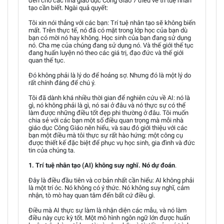
đến cho các nhà giáo dục Công Giáo 7 điều về trí tuệ nhân
tạo cần biết. Ngài quả quyết:
Tôi xin nói thẳng với các bạn: Trí tuệ nhân tạo sẽ không biến
mất. Trên thực tế, nó đã có mặt trong lớp học của bạn dù
bạn có mời nó hay không. Học sinh của bạn đang sử dụng
nó. Cha mẹ của chúng đang sử dụng nó. Và thế giới thế tục
đang huấn luyện nó theo các giá trị, đạo đức và thế giới
quan thế tục.
Đó không phải là lý do để hoảng sợ. Nhưng đó là một lý do
rất chính đáng để chú ý.
Tôi đã dành khá nhiều thời gian để nghiên cứu về AI: nó là
gì, nó không phải là gì, nó sai ở đâu và nó thực sự có thể
làm được những điều tốt đẹp phi thường ở đâu. Tôi muốn
chia sẻ với các bạn một số điều quan trọng mà mỗi nhà
giáo dục Công Giáo nên hiểu, và sau đó giới thiệu với các
bạn một điều mà tôi thực sự rất hào hứng: một công cụ
được thiết kế đặc biệt để phục vụ học sinh, gia đình và đức
tin của chúng ta.
1. Trí tuệ nhân tạo (AI) không suy nghĩ. Nó dự đoán
.
Đây là điều đầu tiên và cơ bản nhất cần hiểu: AI không phải
là một trí óc. Nó không có ý thức. Nó không suy nghĩ, cảm
nhận, tò mò hay quan tâm đến bất cứ điều gì.
Điều mà AI thực sự làm là nhận diện các mẫu, và nó làm
điều này cực kỳ tốt. Một mô hình ngôn ngữ lớn được huấn