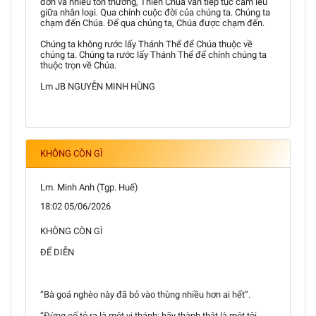
đơn và nhiều tổn thương, Thiên Chúa vẫn tiếp tục cắm lều
giữa nhân loại. Qua chính cuộc đời của chúng ta. Chúng ta
chạm đến Chúa. Để qua chúng ta, Chúa được chạm đến.
Chúng ta không rước lấy Thánh Thể để Chúa thuộc về
chúng ta. Chúng ta rước lấy Thánh Thể để chính chúng ta
thuộc trọn về Chúa.
Lm JB NGUYỄN MINH HÙNG
KHÔNG CÒN GÌ
Lm. Minh Anh (Tgp. Huế)
18:02 05/06/2026
KHÔNG CÒN GÌ
ĐỂ DIỄN
“Bà goá nghèo này đã bỏ vào thùng nhiều hơn ai hết”.
“Đừng cố tỏ ra là một vị thánh; hãy thành thật là một tội