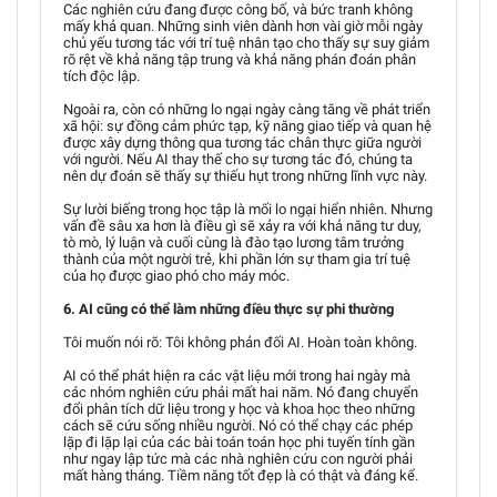
Các nghiên cứu đang được công bố, và bức tranh không
mấy khả quan. Những sinh viên dành hơn vài giờ mỗi ngày
chủ yếu tương tác với trí tuệ nhân tạo cho thấy sự suy giảm
rõ rệt về khả năng tập trung và khả năng phán đoán phân
tích độc lập.
Ngoài ra, còn có những lo ngại ngày càng tăng về phát triển
xã hội: sự đồng cảm phức tạp, kỹ năng giao tiếp và quan hệ
được xây dựng thông qua tương tác chân thực giữa người
với người. Nếu AI thay thế cho sự tương tác đó, chúng ta
nên dự đoán sẽ thấy sự thiếu hụt trong những lĩnh vực này.
Sự lười biếng trong học tập là mối lo ngại hiển nhiên. Nhưng
vấn đề sâu xa hơn là điều gì sẽ xảy ra với khả năng tư duy,
tò mò, lý luận và cuối cùng là đào tạo lương tâm trưởng
thành của một người trẻ, khi phần lớn sự tham gia trí tuệ
của họ được giao phó cho máy móc.
6. AI cũng có thể làm những điều thực sự phi thường
Tôi muốn nói rõ: Tôi không phản đối AI. Hoàn toàn không.
AI có thể phát hiện ra các vật liệu mới trong hai ngày mà
các nhóm nghiên cứu phải mất hai năm. Nó đang chuyển
đổi phân tích dữ liệu trong y học và khoa học theo những
cách sẽ cứu sống nhiều người. Nó có thể chạy các phép
lặp đi lặp lại của các bài toán toán học phi tuyến tính gần
như ngay lập tức mà các nhà nghiên cứu con người phải
mất hàng tháng. Tiềm năng tốt đẹp là có thật và đáng kể.