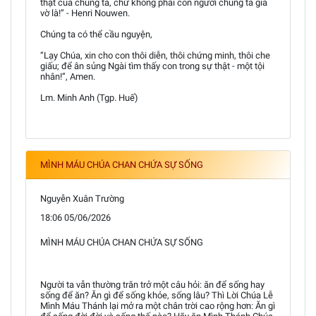
thật của chúng ta, chứ không phải con người chúng ta giả
vờ là!” - Henri Nouwen.
Chúng ta có thể cầu nguyện,
“Lạy Chúa, xin cho con thôi diễn, thôi chứng minh, thôi che
giấu; để ân sủng Ngài tìm thấy con trong sự thật - một tội
nhân!”, Amen.
Lm. Minh Anh (Tgp. Huế)
MÌNH MÁU CHÚA CHAN CHỨA SỰ SỐNG
Nguyễn Xuân Trường
18:06 05/06/2026
MÌNH MÁU CHÚA CHAN CHỨA SỰ SỐNG
Người ta vẫn thường trăn trở một câu hỏi: ăn để sống hay
sống để ăn? Ăn gì để sống khỏe, sống lâu? Thì Lời Chúa Lễ
Mình Máu Thánh lại mở ra một chân trời cao rộng hơn: Ăn gì