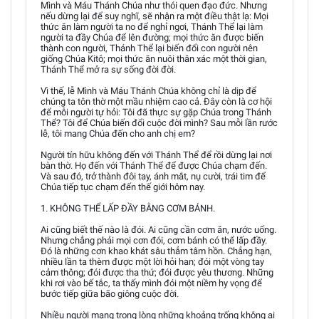
Mình và Máu Thánh Chúa như thói quen đạo đức. Nhưng
nếu dừng lại để suy nghĩ, sẽ nhận ra một điều thật lạ: Mọi
thức ăn làm người ta no để nghỉ ngơi, Thánh Thể lại làm
người ta đầy Chúa để lên đường; mọi thức ăn được biến
thành con người, Thánh Thể lại biến đổi con người nên
giống Chúa Kitô; mọi thức ăn nuôi thân xác một thời gian,
Thánh Thể mở ra sự sống đời đời.
Vì thế, lễ Mình và Máu Thánh Chúa không chỉ là dịp để
chúng ta tôn thờ một mầu nhiệm cao cả. Đây còn là cơ hội
để mỗi người tự hỏi: Tôi đã thực sự gặp Chúa trong Thánh
Thể? Tôi để Chúa biến đổi cuộc đời mình? Sau mỗi lần rước
lễ, tôi mang Chúa đến cho anh chị em?
Người tín hữu không đến với Thánh Thể để rồi dừng lại nơi
bàn thờ. Họ đến với Thánh Thể để được Chúa chạm đến.
Và sau đó, trở thành đôi tay, ánh mắt, nụ cười, trái tim để
Chúa tiếp tục chạm đến thế giới hôm nay.
1. KHÔNG THỂ LẤP ĐẦY BẰNG CƠM BÁNH.
Ai cũng biết thế nào là đói. Ai cũng cần cơm ăn, nước uống.
Nhưng chẳng phải mọi cơn đói, cơm bánh có thể lấp đầy.
Đó là những cơn khao khát sâu thẳm tâm hồn. Chẳng hạn,
nhiều lần ta thèm được một lời hỏi han; đói một vòng tay
cảm thông; đói được tha thứ; đói được yêu thương. Những
khi rơi vào bế tắc, ta thấy mình đói một niềm hy vọng để
bước tiếp giữa bão giông cuộc đời.
Nhiều người mang trong lòng những khoảng trống không ai