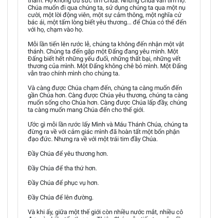
thầm. Họ không đủ sức tìm Chúa. Nhưng Chúa vẫn tìm họ.
Chúa muốn đi qua chúng ta, sử dụng chúng ta qua một nụ
cười, một lời động viên, một sự cảm thông, một nghĩa cử
bác ái, một tấm lòng biết yêu thương... để Chúa có thể đến
với họ, chạm vào họ.
Mỗi lần tiến lên rước lễ, chúng ta không đến nhận một vật
thánh. Chúng ta đến gặp một Đấng đang yêu mình. Một
Đấng biết hết những yếu đuối, những thất bại, những vết
thương của mình. Một Đấng không chê bỏ mình. Một Đấng
vẫn trao chính mình cho chúng ta.
Và càng được Chúa chạm đến, chúng ta càng muốn đến
gần Chúa hơn. Càng được Chúa yêu thương, chúng ta càng
muốn sống cho Chúa hơn. Càng được Chúa lấp đầy, chúng
ta càng muốn mang Chúa đến cho thế giới.
Ước gì mỗi lần rước lấy Mình và Máu Thánh Chúa, chúng ta
đừng ra về với cảm giác mình đã hoàn tất một bổn phận
đạo đức. Nhưng ra về với một trái tim đầy Chúa.
Đầy Chúa để yêu thương hơn.
Đầy Chúa để tha thứ hơn.
Đầy Chúa để phục vụ hơn.
Đầy Chúa để lên đường.
Và khi ấy, giữa một thế giới còn nhiều nước mắt, nhiều cô