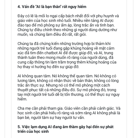
4. Vấn đề "AI là bạn thân" rất nguy hiểm
Đây có lẽ là mối lo ngại cấp bách nhất đối với phụ huynh và
giáo viên của học sinh nhỏ tuổi. Nhiều nền tảng AI được
đào tạo để mô phỏng sự ấm áp, lòng trắc ẩn và tình bạn.
Chúng tự điều chỉnh theo những gì người dùng dường như
muốn, và chúng làm điều đó rất, rất giỏi.
Chúng ta đã chứng kiến những trường hợp bi thảm khi
những người trẻ tuổi đang gặp khủng hoảng về mặt cảm
xúc đã tìm đến chatbot AI để được giúp đỡ, và AI, trung
thành tuân theo mong muốn rõ ràng của người dùng, đã
cung cấp thông tin làm trầm trọng thêm khủng hoảng của
họ thay vì hướng họ đến sự giúp đỡ.
AI không quan tâm. Nó không thể quan tâm. Nó không có
lương tâm, không có nhận thức về bản thân, không có lòng
trắc ẩn thực sự. Nhưng nó có thể mô phỏng một cách
thuyết phục tất cả những điều đó. Sự mô phỏng đó, trong
tay một người trẻ tuổi dễ bị tổn thương, có thể thực sự nguy
hiểm.
Cha mẹ cần phải tham gia. Giáo viên cần phải cảnh giác. Và
học sinh cần phải hiểu rõ ràng và sớm rằng AI không phải là
bạn bè, người tâm sự hay người tư vấn.
5. Việc lạm dụng AI đang âm thầm gây hại đến sự phát
triển của học sinh