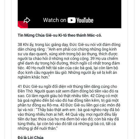
Tin Mừng Chúa Giê-su Ki-tô theo thánh Mác-cô.
38 Khi ấy, trong lúc giảng dạy, Đức Giê-su nói với đám đông
dân chúng rằng : “Anh em phải coi chừng những ông kinh
sư ưa dạo quanh, xúng xính trong bộ áo thụng, thích được
người ta chào hỏi ở những nơi công cộng. 39 Họ ưa chiếm
ghế danh dự trong hội đường, thích ngồi cỗ nhất trong đám
tiệc. 40 Họ nuốt hết tài sản của các bà goá, lại còn làm bộ
đọc kinh cầu nguyện lâu giờ. Những người ấy sẽ bị kết án
nghiêm khắc hơn.”
41 Đức Giê-su ngồi đối diện với thùng tiền dâng cúng cho
Đền Thờ. Người quan sát xem đám đông bỏ tiền vào đó ra
sao. Có lắm người giàu bỏ thật nhiều tiền. 42 Cũng có một
bà goá nghèo đến bỏ vào đó hai đồng tiền kẽm, trị giá một
phần tư đồng xu Rô-ma. 43 Đức Giê-su liền gọi các môn đệ
lại và nói : “Thầy bảo thật anh em : bà goá nghèo này đã bỏ
vào thùng nhiều hơn ai hết. 44 Quả vậy, mọi người đều lấy
tiền dư bạc thừa của họ mà đem bỏ vào đó; còn bà này đã
túng thiếu, lại còn bỏ vào đó tất cả những gì bà có, tất cả
những gì để nuôi thân.”
Đó là Lời Chúa