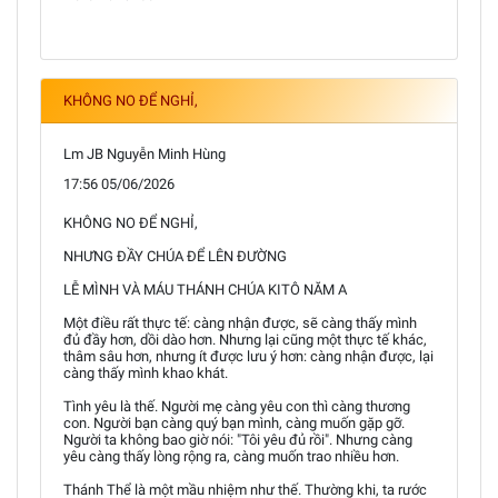
KHÔNG NO ĐỂ NGHỈ,
Lm JB Nguyễn Minh Hùng
17:56 05/06/2026
KHÔNG NO ĐỂ NGHỈ,
NHƯNG ĐẦY CHÚA ĐỂ LÊN ĐƯỜNG
LỄ MÌNH VÀ MÁU THÁNH CHÚA KITÔ NĂM A
Một điều rất thực tế: càng nhận được, sẽ càng thấy mình
đủ đầy hơn, dồi dào hơn. Nhưng lại cũng một thực tế khác,
thâm sâu hơn, nhưng ít được lưu ý hơn: càng nhận được, lại
càng thấy mình khao khát.
Tình yêu là thế. Người mẹ càng yêu con thì càng thương
con. Người bạn càng quý bạn mình, càng muốn gặp gỡ.
Người ta không bao giờ nói: "Tôi yêu đủ rồi". Nhưng càng
yêu càng thấy lòng rộng ra, càng muốn trao nhiều hơn.
Thánh Thể là một mầu nhiệm như thế. Thường khi, ta rước