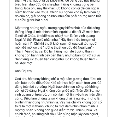
thân. Vì thế, người ta dễ khoe mẽ, loè bằng cấp hay những
biểu hiện đạo đức để che phủ những khoảng trống bên
trong. Goá phụ này thì khác. Cô không còn gì để giữ ngoài
niềm tín thác vào Chúa. Chính sự nghèo khó ấy làm nên tự
do của cô, giải phóng cô khỏi nhu cầu phải chứng minh bất
cứ điều gì với bất cứ ai.
Một trong những ngẫu tượng nguy hiểm nhất của đời sống
thiêng liêng là mê chính mình; người ta dễ nói về mình hơn
là nói về Chúa, tìm kiếm sự chú ý hơn là tìm vinh quang
Ngài. Vì thế, Phaolô nhắn nhủ: “Hãy tỉnh thức trong mọi
hoàn cảnh!”. Chỉ khi thoát khỏi sức hút của cái tôi, người
môn đệ mới có thể “tường thuật ơn cứu độ Ngài ban” -
Thánh Vịnh đáp ca. Đó là những môn đệ trưởng thành
không còn bận trình bày bản thân, nhưng bận rộn với sứ vụ
“lên tiếng lúc thuận tiện cũng như lúc không thuận tiện” -
bài đọc một.
Anh Chị em,
Goá phụ hôm nay không chỉ là một tấm gương đạo đức; cô
còn báo trước điều Đức Kitô sẽ thực hiện cách trọn vẹn. Cô
dâng toàn bộ sự sống, Ngài trao chính sự sống; cô không
còn gì để dâng, Ngài không còn gì để giữ. Trên đồi Sọ, mọi
vinh quang bị tước bỏ, chỉ còn lại một tình yêu trao hiến đến
cùng. Điều làm chúng ta sợ không phải là nghèo, nhưng là
bị nhìn thấy đúng như mình là. Vậy mà chỉ khi không còn cố
tỏ ra là một vị thánh, chúng ta mới dám nhìn nhận mình là
một tội nhân ‘không còn gì để diễn’ trước Thiên Chúa. Và
chính ở đó, ân sủng bắt đầu. “Ân sủng mặc lấy con người