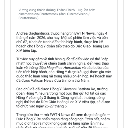
Vương cung thánh đường Thánh Phêrô. | Nguồn ảnh:
cinemavision/Shutterstock (ảnh: CinemaVision /
Shutterstock)
Andrea Gagliarducci, thuộc hãng tin EWTN News, ngày 4
tháng 6 năm 2026, cho hay: Một số phiên làm việc và bốn
chủ đề, từ chiến tranh đến tính hiệp hành, được lên kế
hoạch cho Hồng Y đoàn tiếp theo do Đức Giáo Hoàng Leo
XIV triệu tập.
Từ việc suy gẫm về tình hình quốc tế đến việc có thể “cập
nhật” học thuyết về chiến tranh chính nghĩa, đến việc thảo
luận về thông điệp
Magnifica Humanitas
và các bước của
tiến trình hiệp hành, các Hồng Y được kêu gọi tham gia các
cuộc thảo luận rộng rãi trong nhiều phiên họp. Kế hoạch này
đã được Vatican News đưa tin hôm thứ Năm.
Các chủ đề đã được Hồng Y Giovanni Battista Re, trưởng
đoàn Hồng Y, nêu ra trong một bức thư gửi tới tất cả các
Hồng Y vào ngày 3 tháng 6. Công nghị bất thường, công
nghị thứ hai do Đức Giáo Hoàng Leo XIV triệu tập, sẽ được
tổ chức vào ngày 26-27 tháng 6.
Trong bức thư — mà EWTN News đã xem được bản gốc —
Đức Hồng Y Re nhấn mạnh rằng công nghị “trên hết, nhằm
mục đích tạo ra một không gian để lắng nghe lẫn nhau,
phân định và cùng nhau tìm hiểu một số vấn đề liên quan