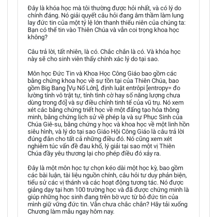
Đây là khóa học mà tôi thường được hỏi nhất, và có lý do
chính đáng. Nó giải quyết câu hỏi đang âm thầm làm lung
lay đức tin của một tỷ lệ lớn thanh thiếu niên của chúng ta:
Bạn có thể tin vào Thiên Chúa và vẫn coi trọng khoa học
không?
Câu trả lời, tất nhiên, là có. Chắc chắn là có. Và khóa học
này sẽ cho sinh viên thấy chính xác lý do tại sao.
Môn học Đức Tin và Khoa Học Công Giáo bao gồm các
bằng chứng khoa học về sự tồn tại của Thiên Chúa, bao
gồm Big Bang [Vụ Nổ Lớn], định luật entrôpi [entropy= đo
lường tính vô trật tự, tính tình cờ hay số năng lượng chưa
dùng trong đó] và sự điều chỉnh tinh tế của vũ trụ. Nó xem
xét các bằng chứng triết học về một đấng tạo hóa thông
minh, bằng chứng lịch sử về phép lạ và sự Phục Sinh của
Chúa Giê-su, bằng chứng y học và khoa học về một linh hồn
siêu hình, và lý do tại sao Giáo Hội Công Giáo là câu trả lời
đúng đắn cho tất cả những điều đó. Nó cũng xem xét
nghiêm túc vấn đề đau khổ, lý giải tại sao một vị Thiên
Chúa đầy yêu thương lại cho phép điều đó xảy ra.
Đây là một môn học tự chọn kéo dài một học kỳ, bao gồm
các bài luận, tài liệu nguồn chính, câu hỏi tư duy phản biện,
tiểu sử các vị thánh và các hoạt động tương tác. Nó được
giảng dạy tại hơn 100 trường học và đã được chứng minh là
giúp những học sinh đang trên bờ vực từ bỏ đức tin của
mình giữ vững đức tin. Vẫn chưa chắc chắn? Hãy tải xuống
Chương làm mẫu ngay hôm nay.