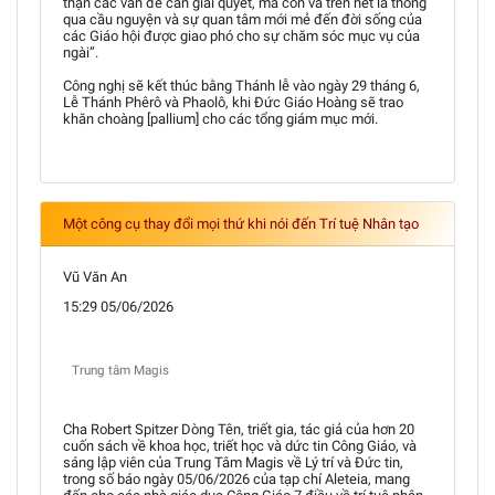
thận các vấn đề cần giải quyết, mà còn và trên hết là thông
qua cầu nguyện và sự quan tâm mới mẻ đến đời sống của
các Giáo hội được giao phó cho sự chăm sóc mục vụ của
ngài”.
Công nghị sẽ kết thúc bằng Thánh lễ vào ngày 29 tháng 6,
Lễ Thánh Phêrô và Phaolô, khi Đức Giáo Hoàng sẽ trao
khăn choàng [pallium] cho các tổng giám mục mới.
Một công cụ thay đổi mọi thứ khi nói đến Trí tuệ Nhân tạo
Vũ Văn An
15:29 05/06/2026
Trung tâm Magis
Cha Robert Spitzer Dòng Tên, triết gia, tác giả của hơn 20
cuốn sách về khoa học, triết học và dức tin Công Giáo, và
sáng lập viên của Trung Tâm Magis về Lý trí và Đức tin,
trong số báo ngày 05/06/2026 của tạp chí Aleteia, mang