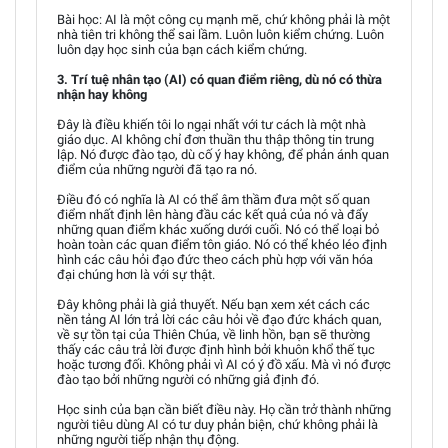
Bài học: AI là một công cụ mạnh mẽ, chứ không phải là một
nhà tiên tri không thể sai lầm. Luôn luôn kiểm chứng. Luôn
luôn dạy học sinh của bạn cách kiểm chứng.
3. Trí tuệ nhân tạo (AI) có quan điểm riêng, dù nó có thừa
nhận hay không
Đây là điều khiến tôi lo ngại nhất với tư cách là một nhà
giáo dục. AI không chỉ đơn thuần thu thập thông tin trung
lập. Nó được đào tạo, dù cố ý hay không, để phản ánh quan
điểm của những người đã tạo ra nó.
Điều đó có nghĩa là AI có thể âm thầm đưa một số quan
điểm nhất định lên hàng đầu các kết quả của nó và đẩy
những quan điểm khác xuống dưới cuối. Nó có thể loại bỏ
hoàn toàn các quan điểm tôn giáo. Nó có thể khéo léo định
hình các câu hỏi đạo đức theo cách phù hợp với văn hóa
đại chúng hơn là với sự thật.
Đây không phải là giả thuyết. Nếu bạn xem xét cách các
nền tảng AI lớn trả lời các câu hỏi về đạo đức khách quan,
về sự tồn tại của Thiên Chúa, về linh hồn, bạn sẽ thường
thấy các câu trả lời được định hình bởi khuôn khổ thế tục
hoặc tương đối. Không phải vì AI có ý đồ xấu. Mà vì nó được
đào tạo bởi những người có những giả định đó.
Học sinh của bạn cần biết điều này. Họ cần trở thành những
người tiêu dùng AI có tư duy phản biện, chứ không phải là
những người tiếp nhận thụ động.