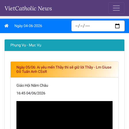
VietCatholic News
Ngày 04-06-2026
Phụng Vụ - Mục Vụ
Ngày 05/06: Ai yêu mến Thầy thì sẽ giữ lời Thầy - Lm Giuse
Đỗ Tuấn Anh CSsR
Giáo Hội Năm Châu
16:45 04/06/2026