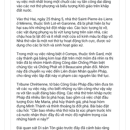
vụ việc mới nhất trong một chuỗi các vụ tấn công dai dẳng
vào các nơi thờ phượng và biểu tượng Kitô giáo trên khắp
đất nước.
Vào thứ Hai, ngày 25 tháng 5, nhà thờ Saint-Pierre-ès-Liens
ở Mérens, thuộc tỉnh Lot-et-Garonne, đã bị phát hiện bị hư
hại sau khi những kẻ đột nhập vào. Các bức tượng bị vỡ,
các vật dụng phụng vụ bị vứt lung tung trên sàn nhà, các
chậu hoa bị lật đổ và ít nhất một cửa sổ kính màu bị đập vỡ.
Nhà thờ vẫn là một nơi thờ tự hoạt động tích cực, được sử
dụng cho các bí tích và sinh hoạt giáo xứ.
Trong một vụ việc riêng biệt ở Comps, thuộc tỉnh Gard, một
cây thánh giá bằng kim loại đặt trên một mỏm đá nhìn ra thị
trấn đã bị nhóm Hành động Công dân Chống Phân biệt
chủng tộc và Chống Phát xít ở Beaucaire phản đối. Nhóm
này đã chuyển vụ việc đến Liên đoàn Nhân quyền Pháp,
cho rằng việc lắp đặt này vi phạm các nguyên tắc thế tục.
Tribune Chrétienne, tờ báo Công Giáo Pháp đầu tiên đưa tin
về các vụ việc này, cho biết những vụ tấn công như vậy xảy
ra với tần suất đáng báo động. Các nhà thờ trên khắp nước
Pháp đã nhiều lần bị phá hoại, bao gồm cả việc chặt đầu
tượng Đức Mẹ Maria, phá hủy thánh giá, phá hoại hòm
đựng Mình Thánh và thỉnh thoảng bị đốt phá. Bài báo đặt
câu hỏi: “Cần bao nhiêu nhà thờ nữa bị xúc phạm trước khi
cả nước nhận thức đầy đủ về mức độ nghiêm trọng của
những hành vi này?”
Đài quan sát Di sản Tôn giáo trước đây đã cảnh báo rằng