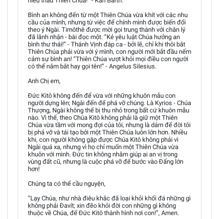
hiểu thấu Thiên Chúa!” - Karl Barth.
Bình an không đến từ một Thiên Chúa vừa khít với các nhu
cầu của mình, nhưng từ việc để chính mình được biến đổi
theo ý Ngài. Timôthê được mời gọi trung thành với chân lý
đã lãnh nhận - bài đọc một. “Kẻ yêu luật Chúa hưởng an
bình thư thái!” - Thánh Vịnh đáp ca - bởi lẽ, chỉ khi thôi bắt
Thiên Chúa phải vừa với ý mình, con người mới bắt đầu nếm
cảm sự bình an! “Thiên Chúa vượt khỏi mọi điều con người
có thể nắm bắt hay gọi tên!” - Angelus Silesius.
Anh Chị em,
Đức Kitô không đến để vừa với những khuôn mẫu con
người dựng lên; Ngài đến để phá vỡ chúng. Là Kyrios - Chúa
Thượng, Ngài không thể bị thu nhỏ trong bất cứ khuôn mẫu
nào. Vì thế, theo Chúa Kitô không phải là giữ một Thiên
Chúa vừa tầm với mong đợi của tôi, nhưng là dám để đời tôi
bị phá vỡ và tái tạo bởi một Thiên Chúa luôn lớn hơn. Nhiều
khi, con người không gặp được Chúa Kitô không phải vì
Ngài quá xa, nhưng vì họ chỉ muốn một Thiên Chúa vừa
khuôn với mình. Đức tin không nhằm giúp ai an vị trong
vùng đất cũ, nhưng là cuộc phá vỡ để bước vào Đấng lớn
hơn!
Chúng ta có thể cầu nguyện,
“Lạy Chúa, như nhà điêu khắc đã loại khỏi khối đá những gì
không phải Đavít; xin đẽo khỏi đời con những gì không
thuộc về Chúa, để Đức Kitô thành hình nơi con!”, Amen.