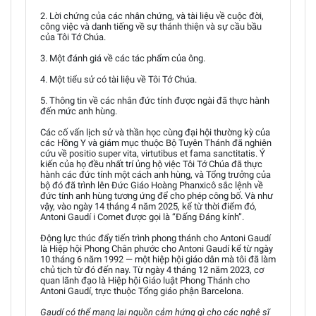
2. Lời chứng của các nhân chứng, và tài liệu về cuộc đời,
công việc và danh tiếng về sự thánh thiện và sự cầu bầu
của Tôi Tớ Chúa.
3. Một đánh giá về các tác phẩm của ông.
4. Một tiểu sử có tài liệu về Tôi Tớ Chúa.
5. Thông tin về các nhân đức tính được ngài đã thực hành
đến mức anh hùng.
Các cố vấn lịch sử và thần học cùng đại hội thường kỳ của
các Hồng Y và giám mục thuộc Bộ Tuyên Thánh đã nghiên
cứu về positio super vita, virtutibus et fama sanctitatis. Ý
kiến của họ đều nhất trí ủng hộ việc Tôi Tớ Chúa đã thực
hành các đức tính một cách anh hùng, và Tổng trưởng của
bộ đó đã trình lên Đức Giáo Hoàng Phanxicô sắc lệnh về
đức tính anh hùng tương ứng để cho phép công bố. Và như
vậy, vào ngày 14 tháng 4 năm 2025, kể từ thời điểm đó,
Antoni Gaudí i Cornet được gọi là “Đấng Đáng kính”.
Động lực thúc đẩy tiến trình phong thánh cho Antoni Gaudí
là Hiệp hội Phong Chân phước cho Antoni Gaudí kể từ ngày
10 tháng 6 năm 1992 — một hiệp hội giáo dân mà tôi đã làm
chủ tịch từ đó đến nay. Từ ngày 4 tháng 12 năm 2023, cơ
quan lãnh đạo là Hiệp hội Giáo luật Phong Thánh cho
Antoni Gaudí, trực thuộc Tổng giáo phận Barcelona.
Gaudí có thể mang lại nguồn cảm hứng gì cho các nghệ sĩ