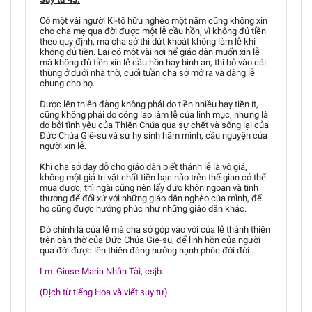
Có một vài người Ki-tô hữu nghèo một năm cũng không xin
cho cha mẹ qua đời được một lễ cầu hồn, vì không đủ tiền
theo quy định, mà cha sở thì dứt khoát không làm lễ khi
không đủ tiền. Lại có một vài nơi hể giáo dân muốn xin lễ
mà không đủ tiền xin lễ cầu hồn hay bình an, thì bỏ vào cái
thùng ở dưới nhà thờ, cuối tuần cha sở mở ra và dâng lễ
chung cho họ.
Được lên thiên đàng không phải do tiền nhiều hay tiền ít,
cũng không phải do công lao làm lễ của linh mục, nhưng là
do bởi tình yêu của Thiên Chúa qua sự chết và sống lại của
Đức Chúa Giê-su và sự hy sinh hãm mình, cầu nguyện của
người xin lễ.
Khi cha sở dạy dỗ cho giáo dân biết thánh lễ là vô giá,
không một giá trị vật chất tiền bạc nào trên thế gian có thể
mua được, thì ngài cũng nên lấy đức khôn ngoan và tình
thương để đối xử với những giáo dân nghèo của mình, để
họ cũng được hưởng phúc như những giáo dân khác.
Đó chính là của lễ mà cha sở góp vào với của lễ thánh thiện
trên bàn thờ của Đức Chúa Giê-su, để linh hồn của người
qua đời được lên thiên đàng hưởng hạnh phúc đời đời...
Lm. Giuse Maria Nhân Tài, csjb.
(Dịch từ tiếng Hoa và viết suy tư)