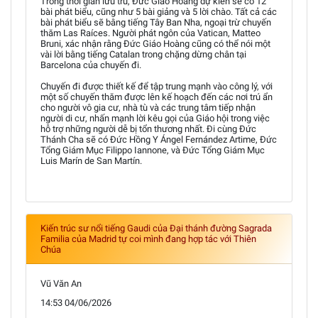
Trong thời gian lưu trú, Đức Giáo Hoàng dự kiến sẽ có 12
bài phát biểu, cũng như 5 bài giảng và 5 lời chào. Tất cả các
bài phát biểu sẽ bằng tiếng Tây Ban Nha, ngoại trừ chuyến
thăm Las Raíces. Người phát ngôn của Vatican, Matteo
Bruni, xác nhận rằng Đức Giáo Hoàng cũng có thể nói một
vài lời bằng tiếng Catalan trong chặng dừng chân tại
Barcelona của chuyến đi.
Chuyến đi được thiết kế để tập trung mạnh vào công lý, với
một số chuyến thăm được lên kế hoạch đến các nơi trú ẩn
cho người vô gia cư, nhà tù và các trung tâm tiếp nhận
người di cư, nhấn mạnh lời kêu gọi của Giáo hội trong việc
hỗ trợ những người dễ bị tổn thương nhất. Đi cùng Đức
Thánh Cha sẽ có Đức Hồng Y Ángel Fernández Artime, Đức
Tổng Giám Mục Filippo Iannone, và Đức Tổng Giám Mục
Luis Marín de San Martín.
Kiến trúc sư nổi tiếng Gaudi của Đại thánh đường Sagrada
Familia của Madrid tự coi mình đang hợp tác với Thiên
Chúa
Vũ Văn An
14:53 04/06/2026