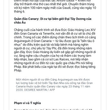
điểm nhấn nổi bật của kiệt tác Antoni Gaudí — khiến nơi
đây trở thành nhà thờ cao nhất thế giới. Chuyến thăm trùng
với kỷ niệm 100 năm ngày mất của Gaudí, cũng vào ngày 10
tháng 6.
Quần đảo Canary: Di cư tại biên giới Đại Tây Dương của
châu Âu
Chặng cuối của hành trình sẽ đưa Đức Giáo Hoàng Leo XIV
đến Gran Canaria và Tenerife, nơi vấn đề di cư sẽ là chủ đề
chính. Trong số các điểm dừng chân theo lịch trình có cảng
Arguineguín ở Gran Canaria — từ lâu được gọi là “bến tàu ô
nhục” do điều kiện quá tải và bấp bênh mà hàng nghìn
người di cư, chủ yếu từ Tây Phi, đã đến trong những năm
gần đây. Đức Giáo Hoàng dự kiến sẽ gặp gỡ những người di
cư, lắng nghe câu chuyện của họ và thăm các trung tâm
tiếp nhận, bao gồm cả cơ sở Las Raíces, nơi tiếp nhận
những người di cư đến từ các quốc gia châu Phi nói tiếng
Pháp. Bài phát biểu của ngài tại đó sẽ được đọc bằng tiếng
Pháp.
Một nhóm người di cư đến Cảng Arguineguin sau khi được
lực lượng bảo vệ bờ biển Tây Ban Nha cứu sống tại đảo Gran
Canaria thuộc quần đảo Canary vào ngày 23 tháng 11 năm
2020. DESIREE MARTIN / AFP
Phạm vi và Ý nghĩa