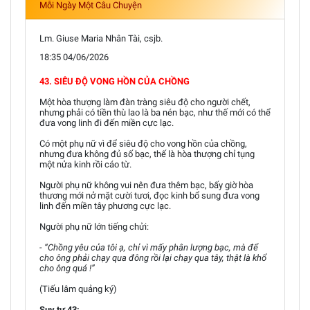
Mỗi Ngày Một Câu Chuyện
Lm. Giuse Maria Nhân Tài, csjb.
18:35 04/06/2026
43. SIÊU ĐỘ VONG HỒN CỦA CHỒNG
Một hòa thượng làm đàn tràng siêu độ cho người chết,
nhưng phải có tiền thù lao là ba nén bạc, như thế mới có thể
đưa vong linh đi đến miền cực lạc.
Có một phụ nữ vì để siêu độ cho vong hồn của chồng,
nhưng đưa không đủ số bạc, thế là hòa thượng chỉ tụng
một nửa kinh rồi cáo từ.
Người phụ nữ không vui nên đưa thêm bạc, bấy giờ hòa
thương mới nở mặt cười tươi, đọc kinh bổ sung đưa vong
linh đến miền tây phương cực lạc.
Người phụ nữ lớn tiếng chửi:
- “Chồng yêu của tôi ạ, chỉ vì mấy phân lượng bạc, mà để
cho ông phải chạy qua đông rồi lại chạy qua tây, thật là khổ
cho ông quá !”
(Tiếu lâm quảng ký)
Suy tư 43: