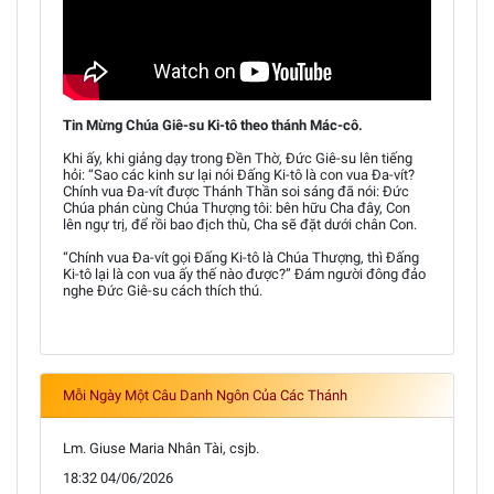
Tin Mừng Chúa Giê-su Ki-tô theo thánh Mác-cô.
Khi ấy, khi giảng dạy trong Đền Thờ, Đức Giê-su lên tiếng
hỏi: “Sao các kinh sư lại nói Đấng Ki-tô là con vua Đa-vít?
Chính vua Đa-vít được Thánh Thần soi sáng đã nói: Đức
Chúa phán cùng Chúa Thượng tôi: bên hữu Cha đây, Con
lên ngự trị, để rồi bao địch thù, Cha sẽ đặt dưới chân Con.
“Chính vua Đa-vít gọi Đấng Ki-tô là Chúa Thượng, thì Đấng
Ki-tô lại là con vua ấy thế nào được?” Đám người đông đảo
nghe Đức Giê-su cách thích thú.
Mỗi Ngày Một Câu Danh Ngôn Của Các Thánh
Lm. Giuse Maria Nhân Tài, csjb.
18:32 04/06/2026