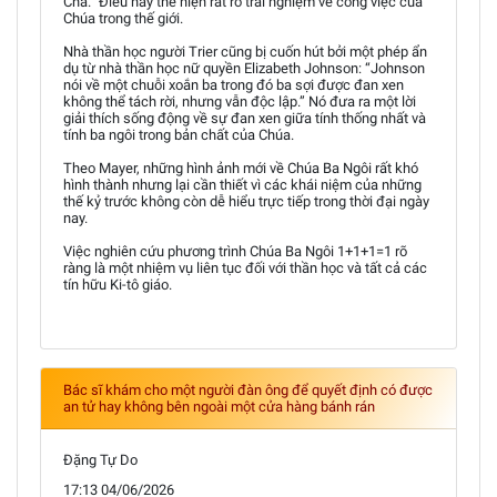
Cha.” Điều này thể hiện rất rõ trải nghiệm về công việc của
Chúa trong thế giới.
Nhà thần học người Trier cũng bị cuốn hút bởi một phép ẩn
dụ từ nhà thần học nữ quyền Elizabeth Johnson: “Johnson
nói về một chuỗi xoắn ba trong đó ba sợi được đan xen
không thể tách rời, nhưng vẫn độc lập.” Nó đưa ra một lời
giải thích sống động về sự đan xen giữa tính thống nhất và
tính ba ngôi trong bản chất của Chúa.
Theo Mayer, những hình ảnh mới về Chúa Ba Ngôi rất khó
hình thành nhưng lại cần thiết vì các khái niệm của những
thế kỷ trước không còn dễ hiểu trực tiếp trong thời đại ngày
nay.
Việc nghiên cứu phương trình Chúa Ba Ngôi 1+1+1=1 rõ
ràng là một nhiệm vụ liên tục đối với thần học và tất cả các
tín hữu Ki-tô giáo.
Bác sĩ khám cho một người đàn ông để quyết định có được
an tử hay không bên ngoài một cửa hàng bánh rán
Đặng Tự Do
17:13 04/06/2026