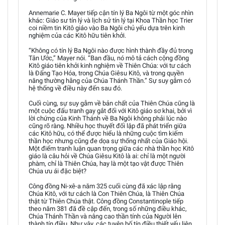
Annemarie C. Mayer tiếp cận tín lý Ba Ngôi từ một góc nhìn
khác: Giáo sư tín lý và lịch sử tín lý tại Khoa Thần học Trier
coi niềm tin Kitô giáo vào Ba Ngôi chủ yếu dựa trên kinh
nghiệm của các Kitô hữu tiên khởi.
“Không có tín lý Ba Ngôi nào được hình thành đầy đủ trong
Tân Ước,” Mayer nói. “Ban đầu, nó mô tả cách cộng đồng
Kitô giáo tiên khởi kinh nghiệm về Thiên Chúa: với tư cách
là Đấng Tạo Hóa, trong Chúa Giêsu Kitô, và trong quyền
năng thường hằng của Chúa Thánh Thần.” Sự suy gẫm có
hệ thống về điều này đến sau đó.
Cuối cùng, sự suy gẫm về bản chất của Thiên Chúa cũng là
một cuộc đấu tranh gay gắt đối với Kitô giáo sơ khai, bởi vì
lời chứng của Kinh Thánh về Ba Ngôi không phải lúc nào
cũng rõ ràng. Nhiều học thuyết đối lập đã phát triển giữa
các Kitô hữu, có thể được hiểu là những cuộc tìm kiếm
thần học nhưng cũng đe dọa sự thống nhất của Giáo hội.
Một điểm tranh luận quan trọng giữa các nhà thần học Kitô
giáo là câu hỏi về Chúa Giêsu Kitô là ai: chỉ là một người
phàm, chỉ là Thiên Chúa, hay là một tạo vật được Thiên
Chúa ưu ái đặc biệt?
Công đồng Ni-xê-a năm 325 cuối cùng đã xác lập rằng
Chúa Kitô, với tư cách là Con Thiên Chúa, là Thiên Chúa
thật từ Thiên Chúa thật. Công đồng Constantinople tiếp
theo năm 381 đã đề cập đến, trong số những điều khác,
Chúa Thánh Thần và nâng cao thần tính của Người lên
thành tín điều. Như vậy, các tuyên bố tín điều thiết yếu liên