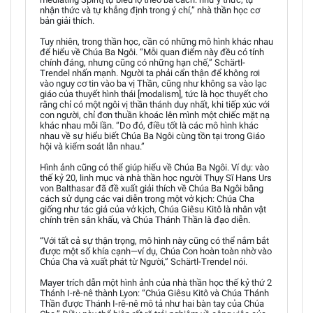
nhận thức và tự khẳng định trong ý chí,” nhà thần học cơ
bản giải thích.
Tuy nhiên, trong thần học, cần có những mô hình khác nhau
để hiểu về Chúa Ba Ngôi. “Mỗi quan điểm này đều có tính
chính đáng, nhưng cũng có những hạn chế,” Schärtl-
Trendel nhấn mạnh. Người ta phải cẩn thận để không rơi
vào nguy cơ tin vào ba vị Thần, cũng như không sa vào lạc
giáo của thuyết hình thái [modalism], tức là học thuyết cho
rằng chỉ có một ngôi vị thần thánh duy nhất, khi tiếp xúc với
con người, chỉ đơn thuần khoác lên mình một chiếc mặt nạ
khác nhau mỗi lần. “Do đó, điều tốt là các mô hình khác
nhau về sự hiểu biết Chúa Ba Ngôi cùng tồn tại trong Giáo
hội và kiểm soát lẫn nhau.”
Hình ảnh cũng có thể giúp hiểu về Chúa Ba Ngôi. Ví dụ: vào
thế kỷ 20, linh mục và nhà thần học người Thụy Sĩ Hans Urs
von Balthasar đã đề xuất giải thích về Chúa Ba Ngôi bằng
cách sử dụng các vai diễn trong một vở kịch: Chúa Cha
giống như tác giả của vở kịch, Chúa Giêsu Kitô là nhân vật
chính trên sân khấu, và Chúa Thánh Thần là đạo diễn.
“Với tất cả sự thận trọng, mô hình này cũng có thể nắm bắt
được một số khía cạnh—ví dụ, Chúa Con hoàn toàn nhờ vào
Chúa Cha và xuất phát từ Người,” Schärtl-Trendel nói.
Mayer trích dẫn một hình ảnh của nhà thần học thế kỷ thứ 2
Thánh I-rê-nê thành Lyon: “Chúa Giêsu Kitô và Chúa Thánh
Thần được Thánh I-rê-nê mô tả như hai bàn tay của Chúa