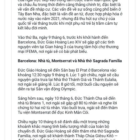
và châu Âu trong thời điểm căng thẳng chính trị, đặc biệt là
về vấn đề nhập cư. Các vấn đề về sự sống cũng phổ biến ở
Tây Ban Nha, đặc biệt là vấn đề an tử, được hợp pháp hóa ở
nước này vào năm 2021, nhưng đã thu hút sự chú ý của
quốc tế vài tháng trước khi một phụ nữ trẻ bị trầm cảm tự
kết liễu đời mình.
Vào thứ Ba, ngày 9 tháng 6, trước khi khởi hành đến
Barcelona, Đức Giáo Hoàng Leo XIV sẽ gặp gỡ các tình
nguyện viên tại Gian hàng 3 của trung tâm hội chợ thương
mại IFEMA, nơi ngài sẽ có bài phát biểu.
Barcelona: Nhà tù, Montserrat và Nhà thờ Sagrada Família
Đức Giáo Hoàng sẽ đến Sân bay El Prat ở Barcelona vào
khoảng 12:30 ngày 9 tháng 6. Lúc 1 giờ chiều, ngài sẽ cầu
nguyện giữa trưa tại Nhà thờ Thánh Giá và Thánh Eulalia,
nơi ngài sẽ giảng lễ. Lúc 8 giờ tối, một buổi cầu nguyện sẽ
diễn ra tại Sân vận động Olympic.
Sáng hôm sau, ngày 10 tháng 6, Đức Thánh Cha sẽ đến
nhà tù Brians 1, nơi ngài sẽ gặp gỡ 80 tù nhân và nghe lời
chứng từ hai nữ tù nhân. Vào buổi trưa, ngài sẽ đến thăm
Tu viện Montserrat để đọc Kinh Mân Côi.
Chiều ngày 10 tháng 6 sẽ đánh dấu một trong những
khoảnh khắc mang tính biểu tượng nhất của toàn bộ
chuyến đi. Đức Giáo Hoàng sẽ đến thăm nhà thờ Sagrada
Família, nơi ngài sẽ khánh thành Tháp Chúa Giêsu Kitô —