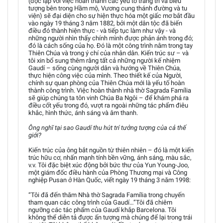
(độc lập với việc hoàn thành các yếu tố trang trí và biểu
tượng bên trong Hầm mộ, Vương cung thánh đường và tu
viện) sẽ đại diện cho sự hiện thực hóa một giấc mơ bắt đầu
vào ngày 19 tháng 3 năm 1882, bởi một dân tộc đã biến
điều đó thành hiện thực - và tiếp tục làm như vậy - và
những người nhìn thấy chính mình được phản ánh trong đó;
đó là cách sống của họ. Đó là một công trình nằm trong tay
Thiên Chúa và trong ý chí của nhân dân. Kiến trúc sư – và
tôi xin bổ sung thêm rằng tất cả những người kế nhiệm
Gaudí – sống cùng người dân và hướng về Thiên Chúa,
thực hiện công việc của mình. Theo thiết kế của Người,
chính sự quan phòng của Thiên Chúa mới là yếu tố hoàn
thành công trình. Việc hoàn thành nhà thờ Sagrada Família
sẽ giúp chúng ta tôn vinh Chúa Ba Ngôi – để khám phá ra
điều cốt yếu trong đó, vượt ra ngoài những tác phẩm điêu
khắc, hình thức, ánh sáng và âm thanh.
Ông nghĩ tại sao Gaudí thu hút trí tưởng tượng của cả thế
giới?
Kiến trúc của ông bắt nguồn từ thiên nhiên – đó là một kiến
trúc hữu cơ, nhấn mạnh tính bền vững, ánh sáng, màu sắc,
v.v. Tôi đặc biệt xúc động bởi bức thư của Yun Young-Joo,
một giám đốc điều hành của Phòng Thương mại và Công
nghiệp Pusan ở Hàn Quốc, viết ngày 19 tháng 3 năm 1998:
“Tôi đã đến thăm Nhà thờ Sagrada Família trong chuyến
tham quan các công trình của Gaudí…”Tôi đã chiêm
ngưỡng các tác phẩm của Gaudí khắp Barcelona. Tôi
không thể diễn tả được ấn tượng mà chúng để lại trong trái