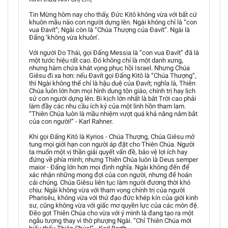
Tin Mừng hôm nay cho thấy, Đức Kitô không vừa với bất cứ
khuôn mẫu nào con người dựng lên. Ngài không chỉ là “con
vua Đavít”; Ngài còn là “Chúa Thượng của Đavít”. Ngài là
Đấng ‘không vừa khuôn’.
Với người Do Thái, gọi Đấng Messia là “con vua Đavít” đã là
một tước hiệu rất cao. Đó không chỉ là một danh xưng,
nhưng hàm chứa khát vọng phục hồi Israel. Nhưng Chúa
Giêsu đi xa hơn: nếu Đavít gọi Đấng Kitô là “Chúa Thượng”,
thì Ngài không thể chỉ là hậu duệ của Đavít; nghĩa là, Thiên
Chúa luôn lớn hơn mọi hình dung tôn giáo, chính trị hay lịch
sử con người dựng lên. Bi kịch lớn nhất là bắt Trời cao phải
làm đầy các nhu cầu ích kỷ của một linh hồn tham lam.
“Thiên Chúa luôn là mầu nhiệm vượt quá khả năng nắm bắt
của con người!” - Karl Rahner.
Khi gọi Đấng Kitô là Kyrios - Chúa Thượng, Chúa Giêsu mở
tung mọi giới hạn con người áp đặt cho Thiên Chúa. Người
ta muốn một vị thần giải quyết vấn đề, bảo vệ lợi ích hay
đứng về phía mình; nhưng Thiên Chúa luôn là Deus semper
maior - Đấng lớn hơn mọi định nghĩa. Ngài không đến để
xác nhận những mong đợi của con người, nhưng để hoán
cải chúng. Chúa Giêsu liên tục làm người đương thời khó
chịu: Ngài không vừa với tham vọng chính trị của người
Pharisêu, không vừa với thứ đạo đức khép kín của giới kinh
sư, cũng không vừa với giấc mơ quyền lực của các môn đệ.
Đẽo gọt Thiên Chúa cho vừa với ý mình là đang tạo ra một
ngẫu tượng thay vì thờ phượng Ngài. “Chỉ Thiên Chúa mới