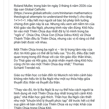
Roland Muller, trong bản tin ngày 3 tháng 6 năm 2026 của
tập san Global Catholic
(https://www.globalcatholic.com/trinitarian-mathematics-
theological-attempts-to-understand-the-trinity/) cho rằng:
1+1+1=1. Hầu hết mọi người sẽ bác bỏ phép tính tưởng
chừng đơn giản này là sai. Nhưng nếu xem xét niềm tin của
Kitô giáo vào Ba Ngôi, phương trình này vẫn đúng: Kitô hữu
tin vào một Thiên Chúa duy nhất đã tự tỏ mình trong ba
“ngôi vị”. Chúa Cha, Chúa Con (Chúa Giêsu Kitô) và Chúa
Thánh Thần đều là Thiên Chúa, nhưng các vị rõ ràng có thể
phân biệt được với nhau.
Một Thiên Chúa trong ba ngôi vị – tín lý trọng tâm này của
đức tin Kitô giáo có thể dễ bị hiểu sai. “Do đó, điều đặc biệt
quan trọng trong đối thoại với các tôn giáo độc thần khác,
Do Thái giáo và Hồi giáo, là phải nhấn mạnh rằng Kitô hữu
cũng chỉ tin vào một Thiên Chúa duy nhất,” Thomas
Schärtl-Trendel nói.
Giáo sư thần học cơ bản đến từ Munich nói trên cảnh báo
không nên hiểu tín lý Ba Ngôi như một sự thỏa hiệp giữa
thuyết độc thần và thuyết đa thần.
“Thay vào đó, tín lý Ba Ngôi là sự cụ thể hóa cách người ta
hình dung về một Thiên Chúa duy nhất trong bối cảnh Kitô
giáo,” nhà thần học giải thích. Thần học Ba Ngôi cần thiết
như một “khuôn khổ lý thuyết phức tạp” để trước hết có thể
suy gẫm về bản chất của Thiên Chúa và sự mặc khải của
Thiên Chúa trong Chúa Kitô.