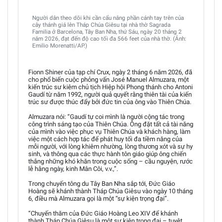
Người dân theo dõi khi cần cẩu nâng phần cánh tay trên của
cây thánh giá lên Tháp Chúa Giêsu tại nhà thờ Sagrada
Familia ở Barcelona, Tây Ban Nha, thứ Sáu, ngày 20 tháng 2
năm 2026, đạt đến độ cao tối đa 566 feet của nhà thờ. (Ảnh:
Emilio Morenatti/AP.)
Fionn Shiner của tạp chí Crux, ngày 2 tháng 6 năm 2026, đã
cho phổ biến cuộc phỏng vấn José Manuel Almuzara, một
kiến trúc sư kiêm chủ tịch Hiệp hội Phong thánh cho Antoni
Gaudí từ năm 1992, người quả quyết rằng thiên tài của kiến
trúc sư được thúc đẩy bởi đức tin của ông vào Thiên Chúa.
Almuzara nói: “Gaudí tự coi mình là người cộng tác trong
công trình sáng tạo của Thiên Chúa. Ông đặt tất cả tài năng
của mình vào việc phục vụ Thiên Chúa và khách hàng, làm
việc một cách hợp tác để phát huy tối đa tiềm năng của
mỗi người, với lòng khiêm nhường, lòng thương xót và sự hy
sinh, và thông qua các thực hành tôn giáo giúp ông chiến
thắng những khó khăn trong cuộc sống – cầu nguyện, rước
lễ hằng ngày, kinh Mân Côi, v.v.,”.
Trong chuyến tông du Tây Ban Nha sắp tới, Đức Giáo
Hoàng sẽ khánh thành Tháp Chúa Giêsu vào ngày 10 tháng
6, điều mà Almuzara gọi là một “sự kiện trọng đại”.
“Chuyến thăm của Đức Giáo Hoàng Leo XIV để khánh
thành Tháp Chúa Giêsu là một sự kiện trọng đại – tuyệt