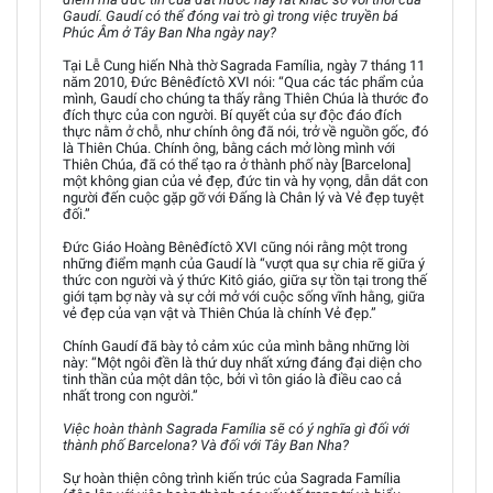
Gaudí. Gaudí có thể đóng vai trò gì trong việc truyền bá
Phúc Âm ở Tây Ban Nha ngày nay?
Tại Lễ Cung hiến Nhà thờ Sagrada Família, ngày 7 tháng 11
năm 2010, Đức Bênêđíctô XVI nói: “Qua các tác phẩm của
mình, Gaudí cho chúng ta thấy rằng Thiên Chúa là thước đo
đích thực của con người. Bí quyết của sự độc đáo đích
thực nằm ở chỗ, như chính ông đã nói, trở về nguồn gốc, đó
là Thiên Chúa. Chính ông, bằng cách mở lòng mình với
Thiên Chúa, đã có thể tạo ra ở thành phố này [Barcelona]
một không gian của vẻ đẹp, đức tin và hy vọng, dẫn dắt con
người đến cuộc gặp gỡ với Đấng là Chân lý và Vẻ đẹp tuyệt
đối.”
Đức Giáo Hoàng Bênêđíctô XVI cũng nói rằng một trong
những điểm mạnh của Gaudí là “vượt qua sự chia rẽ giữa ý
thức con người và ý thức Kitô giáo, giữa sự tồn tại trong thế
giới tạm bợ này và sự cởi mở với cuộc sống vĩnh hằng, giữa
vẻ đẹp của vạn vật và Thiên Chúa là chính Vẻ đẹp.”
Chính Gaudí đã bày tỏ cảm xúc của mình bằng những lời
này: “Một ngôi đền là thứ duy nhất xứng đáng đại diện cho
tinh thần của một dân tộc, bởi vì tôn giáo là điều cao cả
nhất trong con người.”
Việc hoàn thành Sagrada Família sẽ có ý nghĩa gì đối với
thành phố Barcelona? Và đối với Tây Ban Nha?
Sự hoàn thiện công trình kiến trúc của Sagrada Família