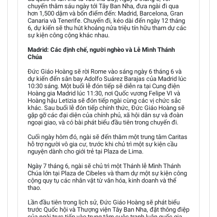
chuyến thăm sáu ngày tới Tây Ban Nha, đưa ngài đi qua
hơn 1,500 dặm và bốn điểm đến: Madrid, Barcelona, Gran
Canaria và Tenerife. Chuyến đi, kéo dài đến ngày 12 tháng
6, dự kiến sẽ thu hút khoảng nửa triệu tín hữu tham dự các
sự kiện công cộng khác nhau.
Madrid: Các định chế, người nghèo và Lễ Mình Thánh
Chúa
Đức Giáo Hoàng sẽ rời Rome vào sáng ngày 6 tháng 6 và
dự kiến đến sân bay Adolfo Suárez Barajas của Madrid lúc
10:30 sáng. Một buổi lễ đón tiếp sẽ diễn ra tại Cung điện
Hoàng gia Madrid lúc 11:30, nơi Quốc vương Felipe VI và
Hoàng hậu Letizia sẽ đón tiếp ngài cùng các vị chức sắc
khác. Sau buổi lễ đón tiếp chính thức, Đức Giáo Hoàng sẽ
gặp gỡ các đại diện của chính phủ, xã hội dân sự và đoàn
ngoại giao, và có bài phát biểu đầu tiên trong chuyến đi.
Cuối ngày hôm đó, ngài sẽ đến thăm một trung tâm Caritas
hỗ trợ người vô gia cư, trước khi chủ trì một sự kiện cầu
nguyện dành cho giới trẻ tại Plaza de Lima.
Ngày 7 tháng 6, ngài sẽ chủ trì một Thánh lễ Mình Thánh
Chúa lớn tại Plaza de Cibeles và tham dự một sự kiện công
cộng quy tụ các nhân vật từ văn hóa, kinh doanh và thể
thao.
Lần đầu tiên trong lịch sử, Đức Giáo Hoàng sẽ phát biểu
trước Quốc hội và Thượng viện Tây Ban Nha, đặt thông điệp
của ngài trực tiếp vào trung tâm cuộc tranh luận quốc gia