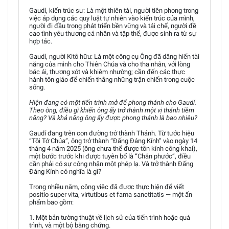
Gaudí, kiến trúc sư: Là một thiên tài, người tiên phong trong
việc áp dụng các quy luật tự nhiên vào kiến trúc của mình,
người đi đầu trong phát triển bền vững và tái chế, người đề
cao tình yêu thương cá nhân và tập thể, được sinh ra từ sự
hợp tác.
Gaudí, người Kitô hữu: Là một công cụ Ông đã dâng hiến tài
năng của mình cho Thiên Chúa và cho tha nhân, với lòng
bác ái, thương xót và khiêm nhường; cần đến các thực
hành tôn giáo để chiến thắng những trận chiến trong cuộc
sống.
Hiện đang có một tiến trình mở để phong thánh cho Gaudí.
Theo ông, điều gì khiến ông ấy trở thành một vị thánh tiềm
năng? Và khả năng ông ấy được phong thánh là bao nhiêu?
Gaudí đang trên con đường trở thành Thánh. Từ tước hiệu
“Tôi Tớ Chúa”, ông trở thành “Đấng Đáng Kính” vào ngày 14
tháng 4 năm 2025 (ông chưa thể được tôn kính công khai),
một bước trước khi được tuyên bố là “Chân phước”, điều
cần phải có sự công nhận một phép lạ. Và trở thành Đấng
Đáng Kính có nghĩa là gì?
Trong nhiều năm, công việc đã được thực hiện để viết
positio super vita, virtutibus et fama sanctitatis — một ấn
phẩm bao gồm:
1. Một bản tường thuật về lịch sử của tiến trình hoặc quá
trình, và một bộ bằng chứng.