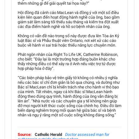
thêm những gì để giải quyết tai họa này?”
Hội đồng đã cảnh cáo MacLean và đồng ý với một số điều
kiện liên quan đến hoạt động hành nghề của ông, bao gồm
giám sát lâm sàng tối thiểu sáu tháng và kiểm tra đột xuất
các địa điểm hành nghề và hồ sơ bệnh nhân của ông.
Không có vấn đề nào trong số này được đưa lên Tòa án Kỷ
luật Bác sĩ và Phẫu thuật viên Ontario, nơi xét xử các cáo
buộc về hành vi sai trái hoặc thiếu năng lực chuyên môn.
Phát ngôn nhân của Right To Life UK, Catherine Robinson,
cho biết: “Đây lại là một trường hợp đáng buồn khác cho
thấy những điều có thể xảy ra ở Anh nếu việc trợ tử được
hợp pháp hóa ở đây”.
“Các biện pháp bảo vệ trên giấy tờ không có nhiều ý nghĩa
nếu các bác sĩ chỉ đơn giản là bỏ qua chúng, và dường như
Bác sĩ MacLean chỉ bị khiển trách nhẹ cho hành vi thô bạo
của mình. Tất nhiên, ngay cả khi Bác sĩ MacLean hành
động theo đúng quy trình, hành động của ông vẫn đáng bị
lên án”. “Nhà nước và các chuyên gia y tế không nên giúp
đỡ mọi người kết thúc cuộc sống của chính họ. Điều đó làm
biến dạng nghiêm trọng mối quan hệ giữa bác sĩ và bệnh
nhân và ngụ ý rằng một số cuộc sống không đáng sống.”
Source:
Catholic Herald
Doctor assessed man for