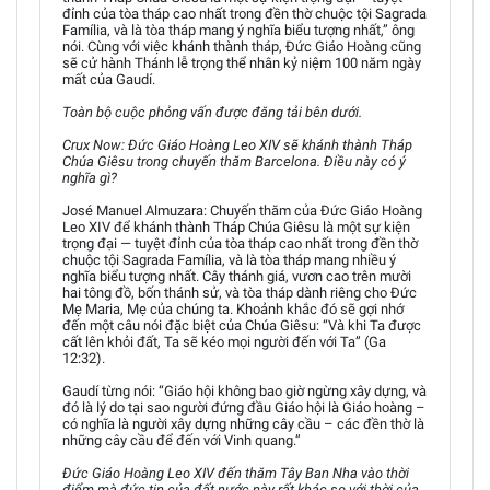
đỉnh của tòa tháp cao nhất trong đền thờ chuộc tội Sagrada
Família, và là tòa tháp mang ý nghĩa biểu tượng nhất,” ông
nói. Cùng với việc khánh thành tháp, Đức Giáo Hoàng cũng
sẽ cử hành Thánh lễ trọng thể nhân kỷ niệm 100 năm ngày
mất của Gaudí.
Toàn bộ cuộc phỏng vấn được đăng tải bên dưới.
Crux Now: Đức Giáo Hoàng Leo XIV sẽ khánh thành Tháp
Chúa Giêsu trong chuyến thăm Barcelona. Điều này có ý
nghĩa gì?
José Manuel Almuzara: Chuyến thăm của Đức Giáo Hoàng
Leo XIV để khánh thành Tháp Chúa Giêsu là một sự kiện
trọng đại — tuyệt đỉnh của tòa tháp cao nhất trong đền thờ
chuộc tội Sagrada Família, và là tòa tháp mang nhiều ý
nghĩa biểu tượng nhất. Cây thánh giá, vươn cao trên mười
hai tông đồ, bốn thánh sử, và tòa tháp dành riêng cho Đức
Mẹ Maria, Mẹ của chúng ta. Khoảnh khắc đó sẽ gợi nhớ
đến một câu nói đặc biệt của Chúa Giêsu: “Và khi Ta được
cất lên khỏi đất, Ta sẽ kéo mọi người đến với Ta” (Ga
12:32).
Gaudí từng nói: “Giáo hội không bao giờ ngừng xây dựng, và
đó là lý do tại sao người đứng đầu Giáo hội là Giáo hoàng –
có nghĩa là người xây dựng những cây cầu – các đền thờ là
những cây cầu để đến với Vinh quang.”
Đức Giáo Hoàng Leo XIV đến thăm Tây Ban Nha vào thời
điểm mà đức tin của đất nước này rất khác so với thời của