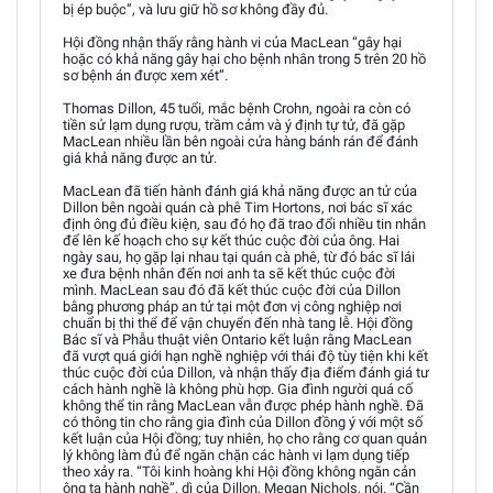
bị ép buộc”, và lưu giữ hồ sơ không đầy đủ.
Hội đồng nhận thấy rằng hành vi của MacLean “gây hại
hoặc có khả năng gây hại cho bệnh nhân trong 5 trên 20 hồ
sơ bệnh án được xem xét”.
Thomas Dillon, 45 tuổi, mắc bệnh Crohn, ngoài ra còn có
tiền sử lạm dụng rượu, trầm cảm và ý định tự tử, đã gặp
MacLean nhiều lần bên ngoài cửa hàng bánh rán để đánh
giá khả năng được an tử.
MacLean đã tiến hành đánh giá khả năng được an tử của
Dillon bên ngoài quán cà phê Tim Hortons, nơi bác sĩ xác
định ông đủ điều kiện, sau đó họ đã trao đổi nhiều tin nhắn
để lên kế hoạch cho sự kết thúc cuộc đời của ông. Hai
ngày sau, họ gặp lại nhau tại quán cà phê, từ đó bác sĩ lái
xe đưa bệnh nhân đến nơi anh ta sẽ kết thúc cuộc đời
mình. MacLean sau đó đã kết thúc cuộc đời của Dillon
bằng phương pháp an tử tại một đơn vị công nghiệp nơi
chuẩn bị thi thể để vận chuyển đến nhà tang lễ. Hội đồng
Bác sĩ và Phẫu thuật viên Ontario kết luận rằng MacLean
đã vượt quá giới hạn nghề nghiệp với thái độ tùy tiện khi kết
thúc cuộc đời của Dillon, và nhận thấy địa điểm đánh giá tư
cách hành nghề là không phù hợp. Gia đình người quá cố
không thể tin rằng MacLean vẫn được phép hành nghề. Đã
có thông tin cho rằng gia đình của Dillon đồng ý với một số
kết luận của Hội đồng; tuy nhiên, họ cho rằng cơ quan quản
lý không làm đủ để ngăn chặn các hành vi lạm dụng tiếp
theo xảy ra. “Tôi kinh hoàng khi Hội đồng không ngăn cản
ông ta hành nghề”, dì của Dillon, Megan Nichols, nói. “Cần