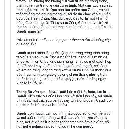
tim tôi. Tôi không thể không cúi đầu trước sự trang trọng,
thánh thiện và tráng lệ của công trình. Một cảm xúc sâu sắc
tràn ngập trái tim tôi. Qua các tác phẩm của Gaudí, và nét
thần thiêng mà chúng mang lại, tôi đã tin chắc vào sự hiện
gữu của Thiên Chúa. Mặc dù trước đây tôi là một Phật tử
sùng đạo, nhưng tôi đã trở sang Công Giáo sau khi trở về
Pusan, nhờ nguồn cảm hứng sâu sắc mà các tác phẩm của
Gaudí mang lại.”
Đức tin của Gaudí quan trọng như thế nào đối với công việc
của ông ấy?
Gaudí tự coi mình là người cộng tác trong công trình sáng
tạo của Thiên Chúa. Ông đặt tất cả tài năng của mình để
phục vụ Thiên Chúa và khách hàng, làm việc một cách hợp
tác để phát huy tối đa tiềm năng của mỗi người, với lòng
khiêm nhường, lòng thương xót và sự hy sinh, và thông qua
các thực hành tôn giáo giúp ông chiến thắng những trận
chiến trong cuộc sống – cầu nguyện, rước lễ hằng ngày,
kinh Mân Côi, v.v.
Tháng Ba vừa qua, tôi vừa xuất bản một tiểu luận, tựa là
Gaudi, Kiến trúc sư của Linh hồn; với tiểu luận này, tôi muốn
trình bầy, một cách có bản vị, suy tư và chủ quan, Gaudi con
người, kiến trúc sư và Ki-tô hữu.
Gaudí, con người: Là một hình mẫu cuộc sống, với niềm vui
và nỗi buồn, chiến thắng và thất bại, với tình yêu và sự hy
sinh, người đã nỗ lực hoàn thành trách nhiệm gia đình, xã
hội, nghề nghiệp và các mối quan hệ con người.