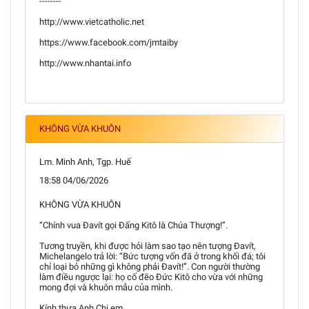
--------
http://www.vietcatholic.net
https://www.facebook.com/jmtaiby
http://www.nhantai.info
KHÔNG VỪA KHUÔN
Lm. Minh Anh, Tgp. Huế
18:58 04/06/2026
KHÔNG VỪA KHUÔN
“Chính vua Đavít gọi Đấng Kitô là Chúa Thượng!”.
Tương truyền, khi được hỏi làm sao tạo nên tượng Đavít,
Michelangelo trả lời: “Bức tượng vốn đã ở trong khối đá; tôi
chỉ loại bỏ những gì không phải Đavít!”. Con người thường
làm điều ngược lại: họ cố đẽo Đức Kitô cho vừa với những
mong đợi và khuôn mẫu của mình.
Kính thưa Anh Chị em,