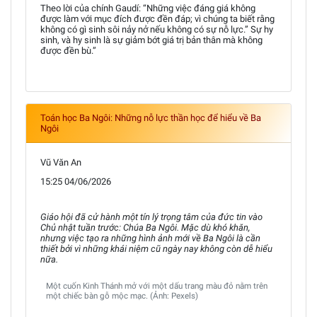
Theo lời của chính Gaudí: “Những việc đáng giá không
được làm với mục đích được đền đáp; vì chúng ta biết rằng
không có gì sinh sôi nảy nở nếu không có sự nỗ lực.” Sự hy
sinh, và hy sinh là sự giảm bớt giá trị bản thân mà không
được đền bù.”
Toán học Ba Ngôi: Những nỗ lực thần học để hiểu về Ba
Ngôi
Vũ Văn An
15:25 04/06/2026
Giáo hội đã cử hành một tín lý trọng tâm của đức tin vào
Chủ nhật tuần trước: Chúa Ba Ngôi. Mặc dù khó khăn,
nhưng việc tạo ra những hình ảnh mới về Ba Ngôi là cần
thiết bởi vì những khái niệm cũ ngày nay không còn dễ hiểu
nữa.
Một cuốn Kinh Thánh mở với một dấu trang màu đỏ nằm trên
một chiếc bàn gỗ mộc mạc. (Ảnh: Pexels)