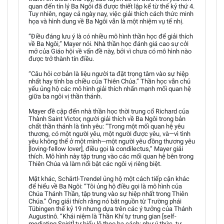
quan đến tín lý Ba Ngôi đã được thiết lập kể từ thế kỷ thứ 4.
Tuy nhiên, ngay cả ngày nay, việc giải thích cách thức minh
họa và hình dung về Ba Ngôi vẫn là một nhiệm vụ tế nhị.
“Điều đáng lưu ý là có nhiều mô hình thần học để giải thích
về Ba Ngôi,” Mayer nói. Nhà thần học đánh giá cao sự cởi
mở của Giáo hội về vấn đề này, bởi vì chưa có mô hình nào
được trở thành tín điều.
“Câu hỏi cơ bản là liệu người ta đặt trọng tâm vào sự hiệp
nhất hay tính ba chiều của Thiên Chúa.” Thần học vẫn chủ
yếu ủng hộ các mô hình giải thích nhấn mạnh mối quan hệ
giữa ba ngôi vị thần thánh.
Mayer đề cập đến nhà thần học thời trung cổ Richard của
Thành Saint Victor, người giải thích về Ba Ngôi trong bản
chất thần thánh là tình yêu: “Trong một mối quan hệ yêu
thương, có một người yêu, một người được yêu, và—vì tình
yêu không thể ở một mình—một người yêu đồng thương yêu
[loving-fellow lover], điều gọi là condilectus,” Mayer giải
thích. Mô hình này tập trung vào các mối quan hệ bên trong
Thiên Chúa và làm nổi bật các ngôi vị riêng biệt.
Mặt khác, Schärtl-Trendel ủng hộ một cách tiếp cận khác
để hiểu về Ba Ngôi: “Tôi ủng hộ điều gọi là mô hình của
Chúa Thánh Thần, tập trung vào sự hiệp nhất trong Thiên
Chúa.” Ông giải thích rằng nó bắt nguồn từ Trường phái
Tübingen thế kỷ 19 nhưng dựa trên các ý tưởng của Thánh
Augustinô. “Khái niệm là Thần Khí tự trung gian [self-
mediating Spirit] tự biểu lộ theo ba cách: như ý thức, tự