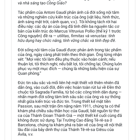
và nhà sáng tạo Công Giáo?
Tác phẩm của Antoni Gaudí phản ánh cả đời sống nội tâm
và những nghiên cứu kiến trúc của ông (vật liệu, hình thức,
ánh sáng mặt trời, cảnh quan, v.v.). Tôi không tách rời hai
điều này: các dự án của ông đã tính đến ba nguyên tắc cơ
bản của kiến trúc do Marcus Vitruvius Pollio (thế kỷ 1 trước
Công nguyên) đề ra —
utilitas, firmitas và venustas
:
tính
hữu dụng hay chức năng, tính vững chắc và tính đẹp đẽ
.
Đời sống nội tâm của Gaudí được phản ánh trong tác phẩm
của ông, ngày càng phát triển theo thời gian. Ông từng nhận
xét: “Mọi việc tôi làm đều phụ thuộc vào hoàn cảnh; nếu
thuận lợi, tôi thích nghi; nếu bất lợi, tôi chống lại; Chúng luôn
phục vụ một mục đích — chúng là những biểu hiện của sự
Quan phòng.”
Đức tin sâu sắc và mối liên hệ mật thiết với thiên nhiên đã
dẫn ông, vào cuối đời, đến việc hoàn toàn rút lui về Đền thờ
chuộc tội Sagrada Família, từ bỏ các công trình dân dụng —
nhấn mạnh đời sống tâm linh sâu sắc của ông và sự thống
nhất giữa kiến trúc và đức tin. Trong thiết kế mặt tiền
Passion, sau một trận ốm nặng năm 1911, chúng ta có thể
khám phá chiều sâu thần học của Gaudí, bắt nguồn từ thơ
ca của Thánh Gioan Thánh Giá — một thiết kế cuối cùng đã
không được sử dụng. Tại Trường Cao đẳng Tê-rê-sa ở
Barcelona, chúng ta khám phá ra bản vẽ của ông về nội thất
lâu đài của bảy dinh thự của Thánh Tê-rê-sa Giêsu của
Ávila, v.v.