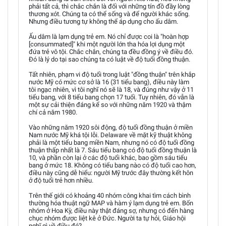
phải tất cả, thì chắc chắn là đối với những tín đồ đầy lòng
thương xót. Chúng ta có thể sống và để người khác sống.
Nhưng điều tương tự không thể áp dụng cho ấu dâm.
Ấu dâm là lạm dụng trẻ em. Nó chỉ được coi là "hoàn hợp
[consummated]" khi một người lớn tha hóa lợi dụng một
đứa trẻ vô tội. Chắc chắn, chúng ta đều đồng ý về điều đó.
Đó là lý do tại sao chúng ta có luật về độ tuổi đồng thuận.
Tất nhiên, phạm vi độ tuổi trong luật "đồng thuận" trên khắp
nước Mỹ có mức cơ sở là 16 (31 tiểu bang), điều này làm
tôi ngạc nhiên, vì tôi nghĩ nó sẽ là 18, và đúng như vậy ở 11
tiểu bang, với 8 tiểu bang chọn 17 tuổi. Tuy nhiên, đó vẫn là
một sự cải thiện đáng kể so với những năm 1920 và thậm
chí cả năm 1980.
Vào những năm 1920 sôi động, độ tuổi đồng thuận ở miền
Nam nước Mỹ khá tội lỗi. Delaware về mặt kỹ thuật không
phải là một tiểu bang miền Nam, nhưng nó có độ tuổi đồng
thuận thấp nhất là 7. Sáu tiểu bang có độ tuổi đồng thuận là
10, và phần còn lại ở các độ tuổi khác, bao gồm sáu tiểu
bang ở mức 18. Không có tiểu bang nào có độ tuổi cao hơn,
điều này cũng dễ hiểu: người Mỹ trước đây thường kết hôn
ở độ tuổi trẻ hơn nhiều.
Trên thế giới có khoảng 40 nhóm công khai tìm cách bình
thường hóa thuật ngữ MAP và hàm ý lạm dụng trẻ em. Bốn
nhóm ở Hoa Kỳ, điều này thật đáng sợ, nhưng có đến hàng
chục nhóm được liệt kê ở Đức. Người ta tự hỏi, Giáo hội
nghĩ gì về điều đó?