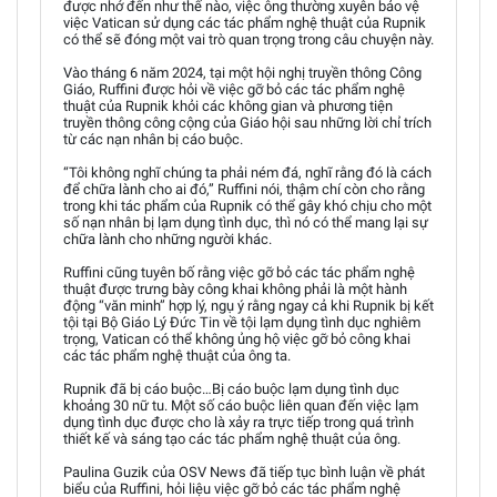
được nhớ đến như thế nào, việc ông thường xuyên bảo vệ
việc Vatican sử dụng các tác phẩm nghệ thuật của Rupnik
có thể sẽ đóng một vai trò quan trọng trong câu chuyện này.
Vào tháng 6 năm 2024, tại một hội nghị truyền thông Công
Giáo, Ruffini được hỏi về việc gỡ bỏ các tác phẩm nghệ
thuật của Rupnik khỏi các không gian và phương tiện
truyền thông công cộng của Giáo hội sau những lời chỉ trích
từ các nạn nhân bị cáo buộc.
“Tôi không nghĩ chúng ta phải ném đá, nghĩ rằng đó là cách
để chữa lành cho ai đó,” Ruffini nói, thậm chí còn cho rằng
trong khi tác phẩm của Rupnik có thể gây khó chịu cho một
số nạn nhân bị lạm dụng tình dục, thì nó có thể mang lại sự
chữa lành cho những người khác.
Ruffini cũng tuyên bố rằng việc gỡ bỏ các tác phẩm nghệ
thuật được trưng bày công khai không phải là một hành
động “văn minh” hợp lý, ngụ ý rằng ngay cả khi Rupnik bị kết
tội tại Bộ Giáo Lý Đức Tin về tội lạm dụng tình dục nghiêm
trọng, Vatican có thể không ủng hộ việc gỡ bỏ công khai
các tác phẩm nghệ thuật của ông ta.
Rupnik đã bị cáo buộc…Bị cáo buộc lạm dụng tình dục
khoảng 30 nữ tu. Một số cáo buộc liên quan đến việc lạm
dụng tình dục được cho là xảy ra trực tiếp trong quá trình
thiết kế và sáng tạo các tác phẩm nghệ thuật của ông.
Paulina Guzik của OSV News đã tiếp tục bình luận về phát
biểu của Ruffini, hỏi liệu việc gỡ bỏ các tác phẩm nghệ