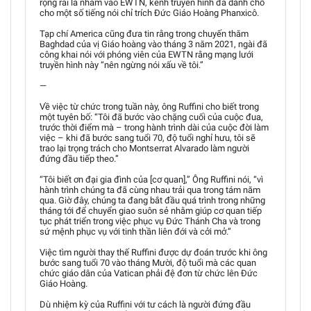
rộng rãi là nhắm vào EWTN, kênh truyền hình đã dành chỗ
cho một số tiếng nói chỉ trích Đức Giáo Hoàng Phanxicô.
Tạp chí America cũng đưa tin rằng trong chuyến thăm
Baghdad của vị Giáo hoàng vào tháng 3 năm 2021, ngài đã
công khai nói với phóng viên của EWTN rằng mạng lưới
truyền hình này “nên ngừng nói xấu về tôi.”
—
Về việc từ chức trong tuần này, ông Ruffini cho biết trong
một tuyên bố: “Tôi đã bước vào chặng cuối của cuộc đua,
trước thời điểm mà – trong hành trình dài của cuộc đời làm
việc – khi đã bước sang tuổi 70, độ tuổi nghỉ hưu, tôi sẽ
trao lại trọng trách cho Montserrat Alvarado làm người
đứng đầu tiếp theo.”
“Tôi biết ơn đại gia đình của [cơ quan],” Ông Ruffini nói, “vì
hành trình chúng ta đã cùng nhau trải qua trong tám năm
qua. Giờ đây, chúng ta đang bắt đầu quá trình trong những
tháng tới để chuyển giao suôn sẻ nhằm giúp cơ quan tiếp
tục phát triển trong việc phục vụ Đức Thánh Cha và trong
sứ mệnh phục vụ với tinh thần liên đới và cởi mở.”
Việc tìm người thay thế Ruffini được dự đoán trước khi ông
bước sang tuổi 70 vào tháng Mười, độ tuổi mà các quan
chức giáo dân của Vatican phải đệ đơn từ chức lên Đức
Giáo Hoàng.
Dù nhiệm kỳ của Ruffini với tư cách là người đứng đầu