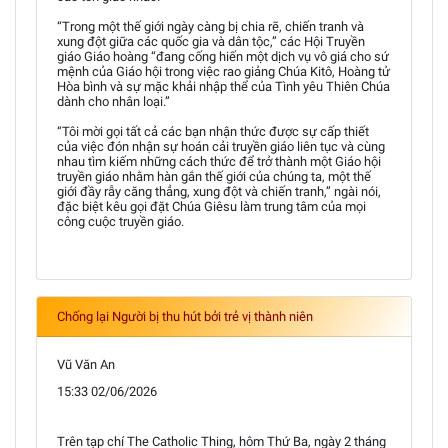
“Trong một thế giới ngày càng bị chia rẽ, chiến tranh và
xung đột giữa các quốc gia và dân tộc,” các Hội Truyền
giáo Giáo hoàng “đang cống hiến một dịch vụ vô giá cho sứ
mệnh của Giáo hội trong việc rao giảng Chúa Kitô, Hoàng tử
Hòa bình và sự mặc khải nhập thể của Tình yêu Thiên Chúa
dành cho nhân loại.”
“Tôi mời gọi tất cả các bạn nhận thức được sự cấp thiết
của việc đón nhận sự hoán cải truyền giáo liên tục và cùng
nhau tìm kiếm những cách thức để trở thành một Giáo hội
truyền giáo nhằm hàn gắn thế giới của chúng ta, một thế
giới đầy rẫy căng thẳng, xung đột và chiến tranh,” ngài nói,
đặc biệt kêu gọi đặt Chúa Giêsu làm trung tâm của mọi
công cuộc truyền giáo.
Chống lại Người bị thu hút bởi trẻ vị thành niên
Vũ Văn An
15:33 02/06/2026
Trên tạp chí The Catholic Thing, hôm Thứ Ba, ngày 2 tháng