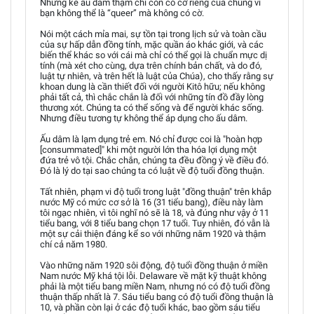
Những kẻ ấu dâm thậm chí còn có cờ riêng của chúng vì
bạn không thể là “queer” mà không có cờ.
Nói một cách mỉa mai, sự tồn tại trong lịch sử và toàn cầu
của sự hấp dẫn đồng tính, mặc quần áo khác giới, và các
biến thể khác so với cái mà chỉ có thể gọi là chuẩn mực dị
tính (mà xét cho cùng, dựa trên chính bản chất, và do đó,
luật tự nhiên, và trên hết là luật của Chúa), cho thấy rằng sự
khoan dung là cần thiết đối với người Kitô hữu; nếu không
phải tất cả, thì chắc chắn là đối với những tín đồ đầy lòng
thương xót. Chúng ta có thể sống và để người khác sống.
Nhưng điều tương tự không thể áp dụng cho ấu dâm.
Ấu dâm là lạm dụng trẻ em. Nó chỉ được coi là "hoàn hợp
[consummated]" khi một người lớn tha hóa lợi dụng một
đứa trẻ vô tội. Chắc chắn, chúng ta đều đồng ý về điều đó.
Đó là lý do tại sao chúng ta có luật về độ tuổi đồng thuận.
Tất nhiên, phạm vi độ tuổi trong luật "đồng thuận" trên khắp
nước Mỹ có mức cơ sở là 16 (31 tiểu bang), điều này làm
tôi ngạc nhiên, vì tôi nghĩ nó sẽ là 18, và đúng như vậy ở 11
tiểu bang, với 8 tiểu bang chọn 17 tuổi. Tuy nhiên, đó vẫn là
một sự cải thiện đáng kể so với những năm 1920 và thậm
chí cả năm 1980.
Vào những năm 1920 sôi động, độ tuổi đồng thuận ở miền
Nam nước Mỹ khá tội lỗi. Delaware về mặt kỹ thuật không
phải là một tiểu bang miền Nam, nhưng nó có độ tuổi đồng
thuận thấp nhất là 7. Sáu tiểu bang có độ tuổi đồng thuận là
10, và phần còn lại ở các độ tuổi khác, bao gồm sáu tiểu