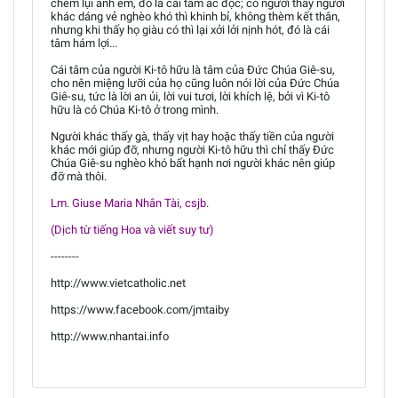
chém lụi anh em, đó là cái tâm ác độc; có người thấy người
khác dáng vẻ nghèo khó thì khinh bỉ, không thèm kết thân,
nhưng khi thấy họ giàu có thì lại xởi lởi nịnh hót, đó là cái
tâm hám lợi...
Cái tâm của người Ki-tô hữu là tâm của Đức Chúa Giê-su,
cho nên miệng lưỡi của họ cũng luôn nói lời của Đức Chúa
Giê-su, tức là lời an ủi, lời vui tươi, lời khích lệ, bởi vì Ki-tô
hữu là có Chúa Ki-tô ở trong mình.
Người khác thấy gà, thấy vịt hay hoặc thấy tiền của người
khác mới giúp đỡ, nhưng người Ki-tô hữu thì chỉ thấy Đức
Chúa Giê-su nghèo khó bất hạnh nơi người khác nên giúp
đỡ mà thôi.
Lm. Giuse Maria Nhân Tài, csjb.
(Dịch từ tiếng Hoa và viết suy tư)
--------
http://www.vietcatholic.net
https://www.facebook.com/jmtaiby
http://www.nhantai.info