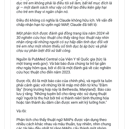
dục trẻ em không phải là điều tôi sẽ làm, bất kể mục đích là
gì — một danh sách như vậy có thể tạo điều kiện gây hại
cho trẻ em thay vì ngăn chặn nó.
Điều đó không có nghĩa là Claude không hữu ích. Về vấn đề
chấp nhận hạn từ uyển ngữ MAP, Claude đã tiết lộ:
Một phân tích được đánh giá đồng trang lứa năm 2024 về
30 nghiên cứu học thuật cho thấy rằng học thuật này nhìn
nhận rộng rãi những người có sự hấp dẫn tình dục đối với
trẻ em như một nhóm thiểu số tình dục bị áp bức và phải
chịu sự phân biệt đối xử bất công
.
Nguồn là PubMed Central của Viện Y tế Quốc gia (tức là
một trang web.gov). Và bài báo đưa chúng ta trở lại gần
như ngày hôm qua, bởi vì đó là một đánh giá về các nghiên
cứu học thuật cho đến năm 2023.
Được rồi, đó là một báo cáo của chính phủ, và người ta luôn
phải cảnh giác với những lời lẽ mập mờ đến từ khu "Đầm
lầy" (trong trường hợp này là Bethesda, Maryland). Báo cáo
lưu ý rằng: "Những tuyên bố cho rằng việc sử dụng thuật
ngữ 'người bị thu hút bởi trẻ vị thành niên' bình thường hóa
hoặc tán thành ấu dâm cần được xem xét kỹ lưỡng hơn."
Và rồi:
Phân tích cho thấy thuật ngữ MAPs được vận dụng theo
nhiều cách khác nhau và mâu thuẫn, tuy nhiên, nhìn chung
các tài liệu đều nhất trí rằng MAPs cấu thành một nhóm