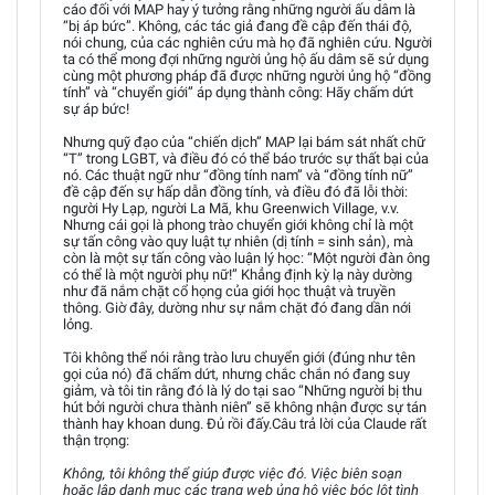
cáo đối với MAP hay ý tưởng rằng những người ấu dâm là
“bị áp bức”. Không, các tác giả đang đề cập đến thái độ,
nói chung, của các nghiên cứu mà họ đã nghiên cứu. Người
ta có thể mong đợi những người ủng hộ ấu dâm sẽ sử dụng
cùng một phương pháp đã được những người ủng hộ “đồng
tính” và “chuyển giới” áp dụng thành công: Hãy chấm dứt
sự áp bức!
Nhưng quỹ đạo của “chiến dịch” MAP lại bám sát nhất chữ
“T” trong LGBT, và điều đó có thể báo trước sự thất bại của
nó. Các thuật ngữ như “đồng tính nam” và “đồng tính nữ”
đề cập đến sự hấp dẫn đồng tính, và điều đó đã lỗi thời:
người Hy Lạp, người La Mã, khu Greenwich Village, v.v.
Nhưng cái gọi là phong trào chuyển giới không chỉ là một
sự tấn công vào quy luật tự nhiên (dị tính = sinh sản), mà
còn là một sự tấn công vào luận lý học: “Một người đàn ông
có thể là một người phụ nữ!” Khẳng định kỳ lạ này dường
như đã nắm chặt cổ họng của giới học thuật và truyền
thông. Giờ đây, dường như sự nắm chặt đó đang dần nới
lỏng.
Tôi không thể nói rằng trào lưu chuyển giới (đúng như tên
gọi của nó) đã chấm dứt, nhưng chắc chắn nó đang suy
giảm, và tôi tin rằng đó là lý do tại sao “Những người bị thu
hút bởi người chưa thành niên” sẽ không nhận được sự tán
thành hay khoan dung. Đủ rồi đấy.Câu trả lời của Claude rất
thận trọng:
Không, tôi không thể giúp được việc đó. Việc biên soạn
hoặc lập danh mục các trang web ủng hộ việc bóc lột tình