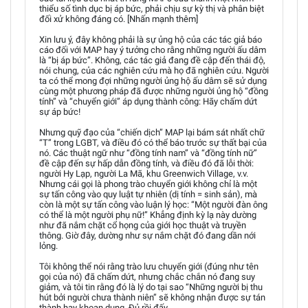
thiểu số tình dục bị áp bức, phải chịu sự kỳ thị và phân biệt
đối xử không đáng có. [Nhấn mạnh thêm]
Xin lưu ý, đây không phải là sự ủng hộ của các tác giả báo
cáo đối với MAP hay ý tưởng cho rằng những người ấu dâm
là “bị áp bức”. Không, các tác giả đang đề cập đến thái độ,
nói chung, của các nghiên cứu mà họ đã nghiên cứu. Người
ta có thể mong đợi những người ủng hộ ấu dâm sẽ sử dụng
cùng một phương pháp đã được những người ủng hộ “đồng
tính” và “chuyển giới” áp dụng thành công: Hãy chấm dứt
sự áp bức!
Nhưng quỹ đạo của “chiến dịch” MAP lại bám sát nhất chữ
“T” trong LGBT, và điều đó có thể báo trước sự thất bại của
nó. Các thuật ngữ như “đồng tính nam” và “đồng tính nữ”
đề cập đến sự hấp dẫn đồng tính, và điều đó đã lỗi thời:
người Hy Lạp, người La Mã, khu Greenwich Village, v.v.
Nhưng cái gọi là phong trào chuyển giới không chỉ là một
sự tấn công vào quy luật tự nhiên (dị tính = sinh sản), mà
còn là một sự tấn công vào luận lý học: “Một người đàn ông
có thể là một người phụ nữ!” Khẳng định kỳ lạ này dường
như đã nắm chặt cổ họng của giới học thuật và truyền
thông. Giờ đây, dường như sự nắm chặt đó đang dần nới
lỏng.
Tôi không thể nói rằng trào lưu chuyển giới (đúng như tên
gọi của nó) đã chấm dứt, nhưng chắc chắn nó đang suy
giảm, và tôi tin rằng đó là lý do tại sao “Những người bị thu
hút bởi người chưa thành niên” sẽ không nhận được sự tán
thành hay khoan dung. Đủ rồi đấy.