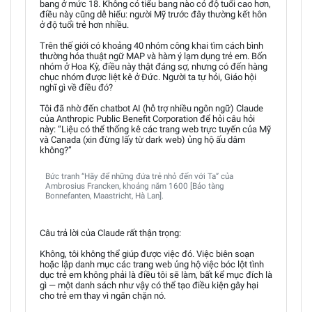
bang ở mức 18. Không có tiểu bang nào có độ tuổi cao hơn,
điều này cũng dễ hiểu: người Mỹ trước đây thường kết hôn
ở độ tuổi trẻ hơn nhiều.
Trên thế giới có khoảng 40 nhóm công khai tìm cách bình
thường hóa thuật ngữ MAP và hàm ý lạm dụng trẻ em. Bốn
nhóm ở Hoa Kỳ, điều này thật đáng sợ, nhưng có đến hàng
chục nhóm được liệt kê ở Đức. Người ta tự hỏi, Giáo hội
nghĩ gì về điều đó?
Tôi đã nhờ đến chatbot AI (hỗ trợ nhiều ngôn ngữ) Claude
của Anthropic Public Benefit Corporation để hỏi câu hỏi
này: “Liệu có thể thống kê các trang web trực tuyến của Mỹ
và Canada (xin đừng lấy từ dark web) ủng hộ ấu dâm
không?”
Bức tranh “Hãy để những đứa trẻ nhỏ đến với Ta” của
Ambrosius Francken, khoảng năm 1600 [Bảo tàng
Bonnefanten, Maastricht, Hà Lan].
Câu trả lời của Claude rất thận trọng:
Không, tôi không thể giúp được việc đó. Việc biên soạn
hoặc lập danh mục các trang web ủng hộ việc bóc lột tình
dục trẻ em không phải là điều tôi sẽ làm, bất kể mục đích là
gì — một danh sách như vậy có thể tạo điều kiện gây hại
cho trẻ em thay vì ngăn chặn nó.