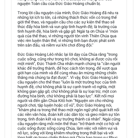
nguyện Toàn cầu của Đức Giáo Hoàng chuẩn bị.
Trong lời cầu nguyện của mình, Đức Giáo Hoàng đã nêu ra
những lợi ích to lớn, cả những thách thức vốn có trong thế
giới thể thao, và nguyện cầu cho các sự kiện thể thao sẽ
thúc đẩy hòa bình và vun góp tình huynh đệ; là trường của
tình huynh đệ, hòa bình và gặp gỡ. Ngài tạ ơn Chúa vì "món
quà của thể thao, vì những người tôn vinh Thiên Chúa qua
việc rèn luyện thân thể, vì những tình bạn được phát sinh
trên sân đấu, và niềm vui khi chơi đồng đội."
Đức Giáo Hoàng Lêô nhắc lại lời dạy của Chúa rằng “trong
cuộc sống, cũng như trong trò chơi, không ai được cứu rỗi
một mình”, Đức Thánh Cha nhấn mạnh chúng ta “cần người
khác để trưởng thành, để học cách tôn trọng, để vượt qua
giới hạn của mình và để cùng nhau ăn mừng những chiến
thắng mà chúng ta đạt được”. Vì vậy, Đức Giáo Hoàng Lêô
cầu nguyện cho thể thao “luôn là một trường học của tình
huynh đệ, chứ không phải là sự cạnh tranh vô nghĩa, một
không gian gặp gỡ, chứ không phải là sự loại trừ, một con
đường hòa bình, chứ không phải là bạo lực”. Kết nối mọi
người và đến gần Chúa Kitô hơn “Nguyện xin cho những
người chơi, tập luyện hoặc cổ vũ”, Đức Giáo Hoàng nói,
“khám phá ra trong thể thao một ngôn ngữ phổ quát kết nối
các nền văn hóa, đoàn kết các dân tộc và gieo mầm sự tôn
trọng, tình đoàn kết và sự trưởng thành cá nhân”. Ngài cũng
cầu nguyện rằng mỗi môn thể thao “trở thành một cơ hội về
cuộc sống được sống cùng Chúa, làm việc với niềm vui và
nỗ lực, sống với lòng khiêm nhường trong thất bại và với
lòng biết ơn trong chiến thắng mà Chúa ban trong sự Phục