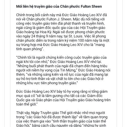
Mối liên hệ truyền giáo của Chân phước Fulton Sheen
Chính trong bối cảnh này mà Đức Giáo Hoàng Leo XIV đã
nói về Chân phước Fulton J. Sheen. Mặc dù nổi tiếng với
công việc truyền giáo trên đài phát thanh và truyền hình,
ngài cũng là giám đốc quốc gia của các Hội Truyền giáo
Giáo hoàng tại Hoa Kỳ. Ngài sẽ được phong chân phước
vào ngày 24 tháng 9 năm nay, tại St. Louis. Việc lễ phong
chân phước diễn ra trong năm kỷ niệm 100 năm này là một
sự trùng hợp mà Đức Giáo Hoàng Leo XIV cho là “mang
tính quan phòng”.
“Chính tôi là người chứng kiến công cuộc truyền giáo của
ngài khi tôi còn nhỏ,” Đức Giáo Hoàng Leo XIV nhớ lại.
“Những buổi phát thanh của ngài đã chạm đến hàng triệu
người với niềm hy vọng của Tin Mừng,” Đức Giáo Hoàng nói
thêm, “và những sáng kiến và nỗ lực của ngài đã mang lại
sự hỗ trợ tinh thần và vật chất to lớn cho các Giáo hội ở
những khu vực tiên phong truyền giáo.”
Đức Giáo Hoàng Leo XIV bày tỏ hy vọng rằng vị tổng giám
mục quá cố “sẽ là tấm gương cho tất cả các Giám đốc
Quốc gia và Giáo phận của Hội Truyền giáo Giáo hoàng trên
toàn thế giới.”
Thật vậy, Ngày Truyền giáo Thế giới nhắc nhở mọi người
trong “các Giáo hội đã được thành lập” về tầm quan trọng
của việc tham gia vào “tinh thần truyền giáo của toàn thể
Giáo hội,” bằng cách cầu nguyện và dâng “những hy sinh