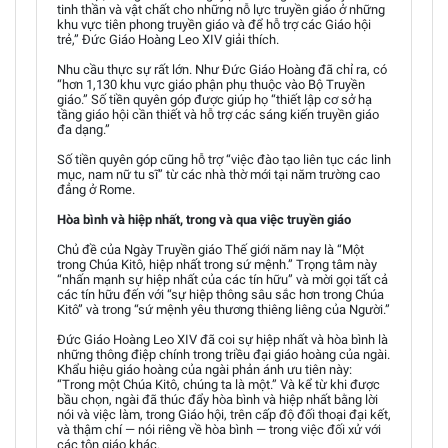
tinh thần và vật chất cho những nỗ lực truyền giáo ở những
khu vực tiên phong truyền giáo và để hỗ trợ các Giáo hội
trẻ,” Đức Giáo Hoàng Leo XIV giải thích.
Nhu cầu thực sự rất lớn. Như Đức Giáo Hoàng đã chỉ ra, có
“hơn 1,130 khu vực giáo phận phụ thuộc vào Bộ Truyền
giáo.” Số tiền quyên góp được giúp họ “thiết lập cơ sở hạ
tầng giáo hội cần thiết và hỗ trợ các sáng kiến truyền giáo
đa dạng.”
Số tiền quyên góp cũng hỗ trợ “việc đào tạo liên tục các linh
mục, nam nữ tu sĩ” từ các nhà thờ mới tại năm trường cao
đẳng ở Rome.
Hòa bình và hiệp nhất, trong và qua việc truyền giáo
Chủ đề của Ngày Truyền giáo Thế giới năm nay là “Một
trong Chúa Kitô, hiệp nhất trong sứ mệnh.” Trọng tâm này
“nhấn mạnh sự hiệp nhất của các tín hữu” và mời gọi tất cả
các tín hữu đến với “sự hiệp thông sâu sắc hơn trong Chúa
Kitô” và trong “sứ mệnh yêu thương thiêng liêng của Người.”
Đức Giáo Hoàng Leo XIV đã coi sự hiệp nhất và hòa bình là
những thông điệp chính trong triều đại giáo hoàng của ngài.
Khẩu hiệu giáo hoàng của ngài phản ánh ưu tiên này:
“Trong một Chúa Kitô, chúng ta là một.” Và kể từ khi được
bầu chọn, ngài đã thúc đẩy hòa bình và hiệp nhất bằng lời
nói và việc làm, trong Giáo hội, trên cấp độ đối thoại đại kết,
và thậm chí — nói riêng về hòa bình — trong việc đối xử với
các tôn giáo khác.