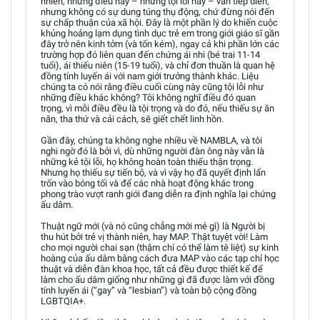
nhiên, những điều này – những tội lỗi này – vẫn tiếp diễn,
nhưng không có sự dung túng thụ động, chứ đừng nói đến
sự chấp thuận của xã hội. Đây là một phần lý do khiến cuộc
khủng hoảng lạm dụng tình dục trẻ em trong giới giáo sĩ gần
đây trở nên kinh tởm (và tốn kém), ngay cả khi phần lớn các
trường hợp đó liên quan đến chứng ái nhi (bé trai 11-14
tuổi), ái thiếu niên (15-19 tuổi), và chỉ đơn thuần là quan hệ
đồng tính luyến ái với nam giới trưởng thành khác. Liệu
chúng ta có nói rằng điều cuối cùng này cũng tội lỗi như
những điều khác không? Tôi không nghĩ điều đó quan
trọng, vì mỗi điều đều là tội trọng và do đó, nếu thiếu sự ăn
năn, tha thứ và cải cách, sẽ giết chết linh hồn.
Gần đây, chúng ta không nghe nhiều về NAMBLA, và tôi
nghi ngờ đó là bởi vì, dù những người đàn ông này vẫn là
những kẻ tội lỗi, họ không hoàn toàn thiếu thận trọng.
Nhưng họ thiếu sự tiến bộ, và vì vậy họ đã quyết định lẩn
trốn vào bóng tối và để các nhà hoạt động khác trong
phong trào vượt ranh giới đang diễn ra định nghĩa lại chứng
ấu dâm.
Thuật ngữ mới (và nó cũng chẳng mới mẻ gì) là Người bị
thu hút bởi trẻ vị thành niên, hay MAP. Thật tuyệt vời! Làm
cho mọi người chai sạn (thậm chí có thể làm tê liệt) sự kinh
hoàng của ấu dâm bằng cách đưa MAP vào các tạp chí học
thuật và diễn đàn khoa học, tất cả đều được thiết kế để
làm cho ấu dâm giống như những gì đã được làm với đồng
tính luyến ái (“gay” và “lesbian”) và toàn bộ cộng đồng
LGBTQIA+.