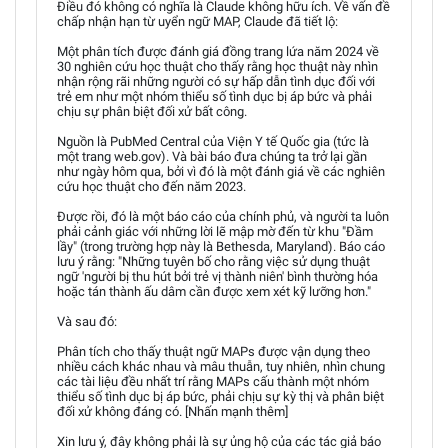
Điều đó không có nghĩa là Claude không hữu ích. Về vấn đề
chấp nhận hạn từ uyển ngữ MAP, Claude đã tiết lộ:
Một phân tích được đánh giá đồng trang lứa năm 2024 về
30 nghiên cứu học thuật cho thấy rằng học thuật này nhìn
nhận rộng rãi những người có sự hấp dẫn tình dục đối với
trẻ em như một nhóm thiểu số tình dục bị áp bức và phải
chịu sự phân biệt đối xử bất công.
Nguồn là PubMed Central của Viện Y tế Quốc gia (tức là
một trang web.gov). Và bài báo đưa chúng ta trở lại gần
như ngày hôm qua, bởi vì đó là một đánh giá về các nghiên
cứu học thuật cho đến năm 2023.
Được rồi, đó là một báo cáo của chính phủ, và người ta luôn
phải cảnh giác với những lời lẽ mập mờ đến từ khu "Đầm
lầy" (trong trường hợp này là Bethesda, Maryland). Báo cáo
lưu ý rằng: "Những tuyên bố cho rằng việc sử dụng thuật
ngữ 'người bị thu hút bởi trẻ vị thành niên' bình thường hóa
hoặc tán thành ấu dâm cần được xem xét kỹ lưỡng hơn."
Và sau đó:
Phân tích cho thấy thuật ngữ MAPs được vận dụng theo
nhiều cách khác nhau và mâu thuẫn, tuy nhiên, nhìn chung
các tài liệu đều nhất trí rằng MAPs cấu thành một nhóm
thiểu số tình dục bị áp bức, phải chịu sự kỳ thị và phân biệt
đối xử không đáng có. [Nhấn mạnh thêm]
Xin lưu ý, đây không phải là sự ủng hộ của các tác giả báo