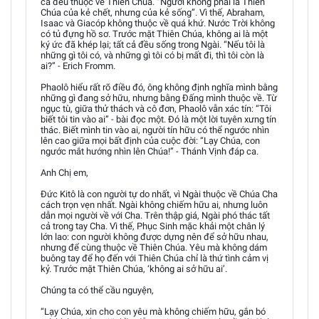
cả đều thuộc về Thiên Chúa. “Người không phải là Thiên
Chúa của kẻ chết, nhưng của kẻ sống”. Vì thế, Abraham,
Isaac và Giacóp không thuộc về quá khứ. Nước Trời không
có tủ đựng hồ sơ. Trước mặt Thiên Chúa, không ai là một
ký ức đã khép lại; tất cả đều sống trong Ngài. “Nếu tôi là
những gì tôi có, và những gì tôi có bị mất đi, thì tôi còn là
ai?” - Erich Fromm.
Phaolô hiểu rất rõ điều đó, ông không định nghĩa mình bằng
những gì đang sở hữu, nhưng bằng Đấng mình thuộc về. Từ
ngục tù, giữa thử thách và cô đơn, Phaolô vẫn xác tín: “Tôi
biết tôi tin vào ai” - bài đọc một. Đó là một lời tuyên xưng tín
thác. Biết mình tin vào ai, người tín hữu có thể ngước nhìn
lên cao giữa mọi bất định của cuộc đời: “Lạy Chúa, con
ngước mắt hướng nhìn lên Chúa!” - Thánh Vịnh đáp ca.
Anh Chị em,
Đức Kitô là con người tự do nhất, vì Ngài thuộc về Chúa Cha
cách trọn vẹn nhất. Ngài không chiếm hữu ai, nhưng luôn
dẫn mọi người về với Cha. Trên thập giá, Ngài phó thác tất
cả trong tay Cha. Vì thế, Phục Sinh mặc khải một chân lý
lớn lao: con người không được dựng nên để sở hữu nhau,
nhưng để cùng thuộc về Thiên Chúa. Yêu mà không dám
buông tay để họ đến với Thiên Chúa chỉ là thứ tình cảm vị
kỷ. Trước mặt Thiên Chúa, ‘không ai sở hữu ai’.
Chúng ta có thể cầu nguyện,
“Lạy Chúa, xin cho con yêu mà không chiếm hữu, gắn bó