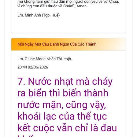
mà không nắm giữ, hầu dẫn mọi người con yêu về với Chúa,
vì chúng con đều thuộc về Chúa!”, Amen.
Lm. Minh Anh (Tgp. Huế)
Mỗi Ngày Một Câu Danh Ngôn Của Các Thánh
Lm. Giuse Maria Nhân Tài, csjb.
20:44 02/06/2026
7. Nước nhạt mà chảy
ra biển thì biến thành
nước mặn, cũng vậy,
khoái lạc của thế tục
kết cuộc vẫn chỉ là đau