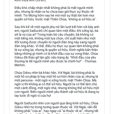
Kính thưa Anh Chị em,
Điều khó chấp nhận nhất không phải là mất người mình
yêu, nhưng là nhận ra họ chưa bao giờ thực sự thuộc về
mình. Tin Mừng hôm nay hé mở một sự thật lớn hơn mọi
quyền sở hữu: trước mặt Thiên Chúa, ‘không ai sở hữu ai’.
Sau khi kể về một người phụ nữ lần lượt kết hôn với bảy anh
em, người Sađucêô chỉ quan tâm một điều: khi sống lại, bà
sẽ là vợ của ai? Trong toàn bộ câu chuyện, bà không có
một tiếng nói, không một lựa chọn, chỉ xuất hiện như một
đối tượng được chuyển từ người đàn ông này sang người
đàn ông khác. Vì thế, điều họ thực sự quan tâm không phải
là sự sống lại, nhưng là quyền sở hữu. Định nghĩa bản thân
bằng những gì mình có là khởi đầu của sự vong thân. Chúa
Giêsu đã tháo gỡ tận gốc não trạng ấy. “Khởi đầu của yêu
thương là để người mình yêu được là chính họ!” - Thomas
Merton.
Chúa Giêsu nhìn bà khác hẳn. Với Ngài, bà không phải là
một hồ sơ pháp lý hay một hồ sơ hôn nhân của ai; nhưng là
một persona - một ngôi vị sống trước mặt Thiên Chúa. Mà
ngôi vị thì không ai có thể sở hữu. Người ta có thể làm chủ
một cánh đồng, một ngôi nhà; nhưng không thể sở hữu một
con người. Biến người mình yêu thành vật sở hữu là đang tự
tay tước đi ngôi vị của họ!
Người Sađucêô nhìn con người qua lăng kính sở hữu; Chúa
Giêsu nhìn họ trong tương quan thuộc về. Với Ngài, vấn đề
không phải “của ai”, hay ngay cả “ai thuộc về ai”, nhưng tất