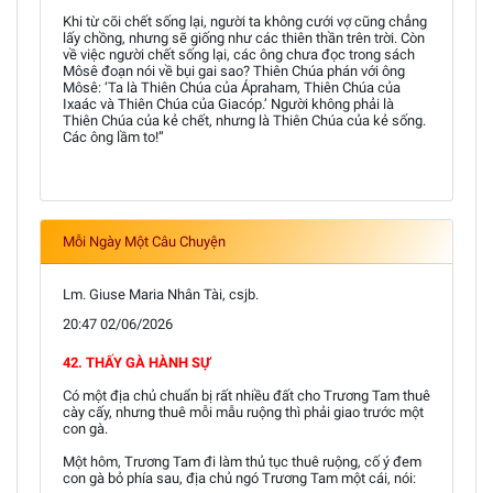
Khi từ cõi chết sống lại, người ta không cưới vợ cũng chẳng
lấy chồng, nhưng sẽ giống như các thiên thần trên trời. Còn
về việc người chết sống lại, các ông chưa đọc trong sách
Môsê đoạn nói về bụi gai sao? Thiên Chúa phán với ông
Môsê: ‘Ta là Thiên Chúa của Ápraham, Thiên Chúa của
Ixaác và Thiên Chúa của Giacóp.’ Người không phải là
Thiên Chúa của kẻ chết, nhưng là Thiên Chúa của kẻ sống.
Các ông lầm to!”
Mỗi Ngày Một Câu Chuyện
Lm. Giuse Maria Nhân Tài, csjb.
20:47 02/06/2026
42. THẤY GÀ HÀNH SỰ
Có một địa chủ chuẩn bị rất nhiều đất cho Trương Tam thuê
cày cấy, nhưng thuê mỗi mẫu ruộng thì phải giao trước một
con gà.
Một hôm, Trương Tam đi làm thủ tục thuê ruộng, cố ý đem
con gà bỏ phía sau, địa chủ ngó Trương Tam một cái, nói: