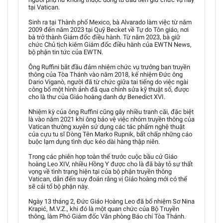
tại Vatican.
Sinh ra tại Thành phố Mexico, bà Alvarado làm việc từ năm
2009 đến năm 2023 tại Quỹ Becket về Tự do Tôn giáo, nơi
bà trở thành Giám đốc điều hành. Từ năm 2023, bà giữ
chức Chủ tịch kiêm Giám đốc điều hành của EWTN News,
bộ phận tin tức của EWTN.
Ông Ruffini bắt đầu đảm nhiệm chức vụ trưởng ban truyền
thông của Tòa Thánh vào năm 2018, kế nhiệm Đức ông
Dario Viganò, người đã từ chức giữa tai tiếng do việc ngài
công bố một hình ảnh đã qua chỉnh sửa kỹ thuật số, được
cho là thư của Giáo hoàng danh dự Benedict XVI.
Nhiệm kỳ của ông Ruffini cũng gây nhiều tranh cãi, đặc biệt
là vào năm 2021 khi ông bảo vệ việc nhóm truyền thông của
Vatican thường xuyên sử dụng các tác phẩm nghệ thuật
của cựu tu sĩ Dòng Tên Marko Rupnik, bất chấp những cáo
buộc lạm dụng tình dục kéo dài hàng thập niên.
Trong các phiên họp toàn thể trước cuộc bầu cử Giáo
hoàng Leo XIV, nhiều Hồng Y được cho là đã bày tỏ sự thất
vọng về tình trạng hiện tại của bộ phận truyền thông
Vatican, dẫn đến suy đoán rằng vị Giáo hoàng mới có thể
sẽ cải tổ bộ phận này.
Ngày 13 tháng 2, Đức Giáo Hoàng Leo đã bổ nhiệm Sơ Nina
Krapić, M.V.Z., khi đó là một quan chức của Bộ Truyền
thông, làm Phó Giám đốc Văn phòng Báo chí Tòa Thánh.