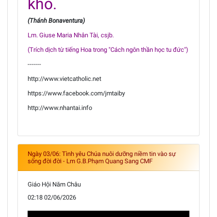
khổ.
(Thánh Bonaventura)
Lm. Giuse Maria Nhân Tài, csjb.
(Trích dịch từ tiếng Hoa trong "Cách ngôn thần học tu đức")
-------
http://www.vietcatholic.net
https://www.facebook.com/jmtaiby
http://www.nhantai.info
Ngày 03/06: Tình yêu Chúa nuôi dưỡng niềm tin vào sự
sống đời đời - Lm G.B.Phạm Quang Sang CMF
Giáo Hội Năm Châu
02:18 02/06/2026