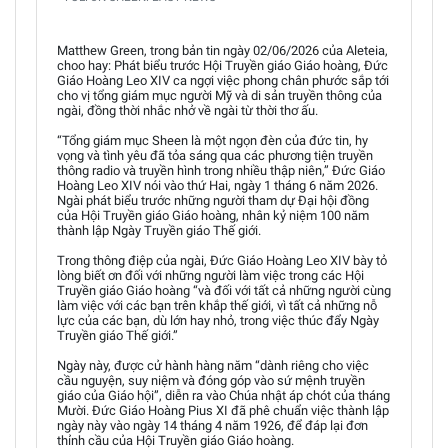
Matthew Green, trong bản tin ngày 02/06/2026 của Aleteia,
choo hay: Phát biểu trước Hội Truyền giáo Giáo hoàng, Đức
Giáo Hoàng Leo XIV ca ngợi việc phong chân phước sắp tới
cho vị tổng giám mục người Mỹ và di sản truyền thông của
ngài, đồng thời nhắc nhở về ngài từ thời thơ ấu.
“Tổng giám mục Sheen là một ngọn đèn của đức tin, hy
vọng và tình yêu đã tỏa sáng qua các phương tiện truyền
thông radio và truyền hình trong nhiều thập niên,” Đức Giáo
Hoàng Leo XIV nói vào thứ Hai, ngày 1 tháng 6 năm 2026.
Ngài phát biểu trước những người tham dự Đại hội đồng
của Hội Truyền giáo Giáo hoàng, nhân kỷ niệm 100 năm
thành lập Ngày Truyền giáo Thế giới.
Trong thông điệp của ngài, Đức Giáo Hoàng Leo XIV bày tỏ
lòng biết ơn đối với những người làm việc trong các Hội
Truyền giáo Giáo hoàng “và đối với tất cả những người cùng
làm việc với các bạn trên khắp thế giới, vì tất cả những nỗ
lực của các bạn, dù lớn hay nhỏ, trong việc thúc đẩy Ngày
Truyền giáo Thế giới.”
Ngày này, được cử hành hàng năm “dành riêng cho việc
cầu nguyện, suy niệm và đóng góp vào sứ mệnh truyền
giáo của Giáo hội”, diễn ra vào Chúa nhật áp chót của tháng
Mười. Đức Giáo Hoàng Pius XI đã phê chuẩn việc thành lập
ngày này vào ngày 14 tháng 4 năm 1926, để đáp lại đơn
thỉnh cầu của Hội Truyền giáo Giáo hoàng.