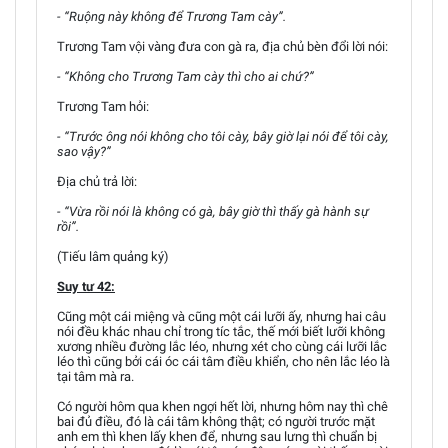
- “Ruộng này không để Trương Tam cày”.
Trương Tam vội vàng đưa con gà ra, địa chủ bèn đổi lời nói:
- “Không cho Trương Tam cày thì cho ai chứ?”
Trương Tam hỏi:
- “Trước ông nói không cho tôi cày, bây giờ lại nói để tôi cày,
sao vậy?”
Địa chủ trả lời:
- “Vừa rồi nói là không có gà, bây giờ thì thấy gà hành sự
rồi”.
(Tiếu lâm quảng ký)
Suy tư 42:
Cũng một cái miệng và cũng một cái lưỡi ấy, nhưng hai câu
nói đều khác nhau chỉ trong tíc tắc, thế mới biết lưỡi không
xương nhiều đường lắc léo, nhưng xét cho cùng cái lưỡi lắc
léo thì cũng bởi cái óc cái tâm điều khiển, cho nên lắc léo là
tại tâm mà ra.
Có người hôm qua khen ngợi hết lời, nhưng hôm nay thì chê
bai đủ điều, đó là cái tâm không thật; có người trước mặt
anh em thì khen lấy khen để, nhưng sau lưng thì chuẩn bị