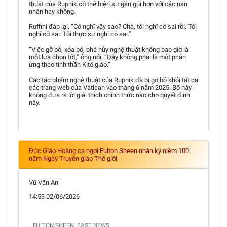
thuật của Rupnik có thể hiện sự gần gũi hơn với các nạn
nhân hay không.
Ruffini đáp lại, “Cô nghĩ vậy sao? Chà, tôi nghĩ cô sai rồi. Tôi
nghĩ cô sai. Tôi thực sự nghĩ cô sai.”
“Việc gỡ bỏ, xóa bỏ, phá hủy nghệ thuật không bao giờ là
một lựa chọn tốt,” ông nói. “Đây không phải là một phản
ứng theo tinh thần Kitô giáo.”
Các tác phẩm nghệ thuật của Rupnik đã bị gỡ bỏ khỏi tất cả
các trang web của Vatican vào tháng 6 năm 2025. Bộ này
không đưa ra lời giải thích chính thức nào cho quyết định
này.
Đức Giáo Hoàng ca ngợi Fulton Sheen nhân kỷ niệm 100
năm Ngày Truyền giáo Thế giới
Vũ Văn An
14:53 02/06/2026
FULTON SHEEN. EAST NEWS