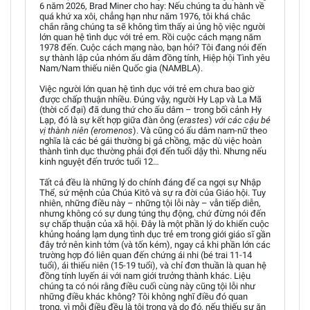
6 năm 2026, Brad Miner cho hay: Nếu chúng ta du hành về
quá khứ xa xôi, chẳng hạn như năm 1976, tôi khá chắc
chắn rằng chúng ta sẽ không tìm thấy ai ủng hộ việc người
lớn quan hệ tình dục với trẻ em. Rồi cuộc cách mạng năm
1978 đến. Cuộc cách mạng nào, bạn hỏi? Tôi đang nói đến
sự thành lập của nhóm ấu dâm đồng tính, Hiệp hội Tình yêu
Nam/Nam thiếu niên Quốc gia (NAMBLA).
Việc người lớn quan hệ tình dục với trẻ em chưa bao giờ
được chấp thuận nhiều. Đúng vậy, người Hy Lạp và La Mã
(thời cổ đại) đã dung thứ cho ấu dâm – trong bối cảnh Hy
Lạp, đó là sự kết hợp giữa đàn ông (
erastes
)
với các cậu bé
vị thành niên (eromenos
). Và cũng có ấu dâm nam-nữ theo
nghĩa là các bé gái thường bị gả chồng, mặc dù việc hoàn
thành tình dục thường phải đợi đến tuổi dậy thì. Nhưng nếu
kinh nguyệt đến trước tuổi 12…
Tất cả đều là những lý do chính đáng để ca ngợi sự Nhập
Thể, sứ mệnh của Chúa Kitô và sự ra đời của Giáo hội. Tuy
nhiên, những điều này – những tội lỗi này – vẫn tiếp diễn,
nhưng không có sự dung túng thụ động, chứ đừng nói đến
sự chấp thuận của xã hội. Đây là một phần lý do khiến cuộc
khủng hoảng lạm dụng tình dục trẻ em trong giới giáo sĩ gần
đây trở nên kinh tởm (và tốn kém), ngay cả khi phần lớn các
trường hợp đó liên quan đến chứng ái nhi (bé trai 11-14
tuổi), ái thiếu niên (15-19 tuổi), và chỉ đơn thuần là quan hệ
đồng tính luyến ái với nam giới trưởng thành khác. Liệu
chúng ta có nói rằng điều cuối cùng này cũng tội lỗi như
những điều khác không? Tôi không nghĩ điều đó quan
trọng, vì mỗi điều đều là tội trọng và do đó, nếu thiếu sự ăn