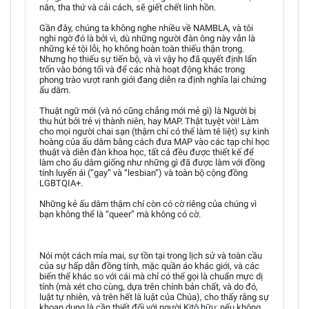
năn, tha thứ và cải cách, sẽ giết chết linh hồn.
Gần đây, chúng ta không nghe nhiều về NAMBLA, và tôi
nghi ngờ đó là bởi vì, dù những người đàn ông này vẫn là
những kẻ tội lỗi, họ không hoàn toàn thiếu thận trọng.
Nhưng họ thiếu sự tiến bộ, và vì vậy họ đã quyết định lẩn
trốn vào bóng tối và để các nhà hoạt động khác trong
phong trào vượt ranh giới đang diễn ra định nghĩa lại chứng
ấu dâm.
Thuật ngữ mới (và nó cũng chẳng mới mẻ gì) là Người bị
thu hút bởi trẻ vị thành niên, hay MAP. Thật tuyệt vời! Làm
cho mọi người chai sạn (thậm chí có thể làm tê liệt) sự kinh
hoàng của ấu dâm bằng cách đưa MAP vào các tạp chí học
thuật và diễn đàn khoa học, tất cả đều được thiết kế để
làm cho ấu dâm giống như những gì đã được làm với đồng
tính luyến ái (“gay” và “lesbian”) và toàn bộ cộng đồng
LGBTQIA+.
Những kẻ ấu dâm thậm chí còn có cờ riêng của chúng vì
bạn không thể là “queer” mà không có cờ.
Nói một cách mỉa mai, sự tồn tại trong lịch sử và toàn cầu
của sự hấp dẫn đồng tính, mặc quần áo khác giới, và các
biến thể khác so với cái mà chỉ có thể gọi là chuẩn mực dị
tính (mà xét cho cùng, dựa trên chính bản chất, và do đó,
luật tự nhiên, và trên hết là luật của Chúa), cho thấy rằng sự
khoan dung là cần thiết đối với người Kitô hữu; nếu không