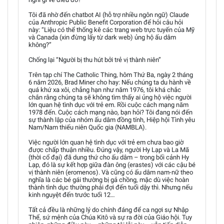
Tôi đã nhờ đến chatbot AI (hỗ trợ nhiều ngôn ngữ) Claude
của Anthropic Public Benefit Corporation để hỏi câu hỏi
này: “Liệu có thể thống kê các trang web trực tuyến của Mỹ
và Canada (xin đừng lấy từ dark web) ủng hộ ấu dâm
không?”
Chống lại “Người bị thu hút bởi trẻ vị thành niên”
Trên tạp chí The Catholic Thing, hôm Thứ Ba, ngày 2 tháng
6 năm 2026, Brad Miner cho hay: Nếu chúng ta du hành về
quá khứ xa xôi, chẳng hạn như năm 1976, tôi khá chắc
chắn rằng chúng ta sẽ không tìm thấy ai ủng hộ việc người
lớn quan hệ tình dục với trẻ em. Rồi cuộc cách mạng năm
1978 đến. Cuộc cách mạng nào, bạn hỏi? Tôi đang nói đến
sự thành lập của nhóm ấu dâm đồng tính, Hiệp hội Tình yêu
Nam/Nam thiếu niên Quốc gia (NAMBLA).
Việc người lớn quan hệ tình dục với trẻ em chưa bao giờ
được chấp thuận nhiều. Đúng vậy, người Hy Lạp và La Mã
(thời cổ đại) đã dung thứ cho ấu dâm – trong bối cảnh Hy
Lạp, đó là sự kết hợp giữa đàn ông (erastes) với các cậu bé
vị thành niên (eromenos). Và cũng có ấu dâm nam-nữ theo
nghĩa là các bé gái thường bị gả chồng, mặc dù việc hoàn
thành tình dục thường phải đợi đến tuổi dậy thì. Nhưng nếu
kinh nguyệt đến trước tuổi 12…
Tất cả đều là những lý do chính đáng để ca ngợi sự Nhập
Thể, sứ mệnh của Chúa Kitô và sự ra đời của Giáo hội. Tuy