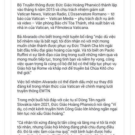
Bộ Truyền thông được Đức Giáo Hoàng Phanxicô thành lập
vào tháng 6 năm 2015 và chịu trách nhiệm giám sát
Vatican News, Vatican Radio, L’Osservatore Romano – tờ
báo của Vatican – Vatican Media – phụ trách dịch vụ ảnh
và video – Văn phòng Báo chí Tòa Thánh, nhà xuất bản và
nhà in của Vatican, và Filmoteca Vaticana.
Bà Alvarado cho biết trong một tuyên bố rằng “mặc dù việc
bổ nhiệm này là bất ngờ, tôi đón nhận nó với một mong
muốn chân thành được phục vụ Đức Thánh Cha khi ngài
bắt đầu triều đại giáo hoàng của ngài. Và tôi biết ơn Paolo
Ruffini vì sự lãnh đạo của ông trong suốt những năm qua và
mong muốn tiếp tục, trong tình bạn và niềm hy vọng, công
việc quan trọng là củng cố bộ để bộ có thể tiếp tục phục vụ
Giáo hội tại Rome và khắp nơi để truyền bá Chúa Kitô cho
thế giới.”
Việc bổ nhiệm Alvarado có thể đánh dấu một sự thay đổi
đáng kể trong nhận thức của Vatican về chính mạng lưới
truyền thông EWTN.
Trong một buổi hỏi đáp với các tu sĩ Dòng Tên người
Slovakia năm 2021, Đức Giáo Hoàng Phanxicô nói rằng “Ví
dụ, có một kênh truyền hình Công Giáo lớn không ngần ngại
liên tục nói xấu Giáo hoàng.”
“Cá nhân tôi xứng đáng bị tấn công và lăng mạ vì tôi là một
tội nhân, nhưng Giáo hội không đáng phải chịu đựng điều
đó. Đó là việc làm của ma quỷ,” một bình luận được hiểu