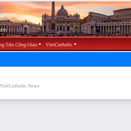
Nam
ng Tấn Công Giáo
VietCatholic
 VietCatholic News