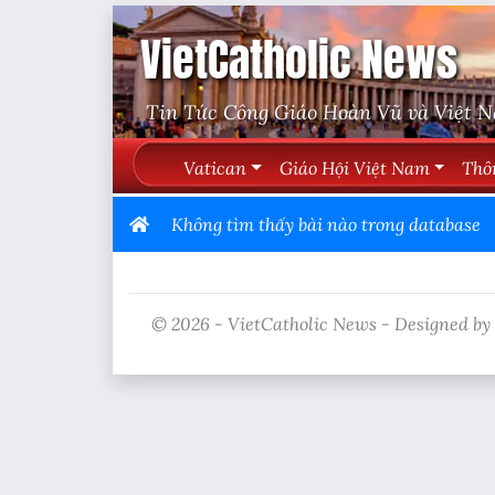
VietCatholic News
Tin Tức Công Giáo Hoàn Vũ và Việt 
Vatican
Giáo Hội Việt Nam
Thô
Không tìm thấy bài nào trong database
© 2026 - VietCatholic News - Designed by