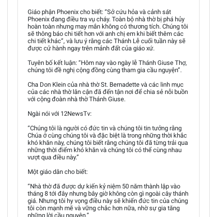
Giáo phận Phoenix cho biết: “Sở cứu hỏa và cảnh sát
Phoenix đang điều tra vụ cháy. Toàn bộ nhà thờ bị phá hủy
hoàn toàn nhưng may mắn không có thương tích. Chúng tôi
sẽ thông báo chi tiết hơn với anh chị em khi biết thêm các
chi tiết khác”, và lưu ý rằng các Thánh Lễ cuối tuần này sẽ
được cử hành ngay trên mảnh đất của giáo xứ.
Tuyên bố kết luận: “Hôm nay vào ngày lễ Thánh Giuse Thợ,
chúng tôi đề nghị cộng đồng cùng tham gia cầu nguyện”.
Cha Don Klein của nhà thờ St. Bernadette và các linh mục
của các nhà thờ lân cận đã đến tận nơi để chia sẻ nỗi buồn
với cộng đoàn nhà thờ Thánh Giuse.
Ngài nói với 12NewsTv:
“Chúng tôi là người có đức tin và chúng tôi tin tưởng rằng
Chúa ở cùng chúng tôi và đặc biệt là trong những thời khắc
khó khăn này, chúng tôi biết rằng chúng tôi đã từng trải qua
những thời điểm khó khăn và chúng tôi có thể cùng nhau
vượt qua điều này.”
Một giáo dân cho biết:
“Nhà thờ đã được dự kiến kỷ niệm 50 năm thành lập vào
tháng 8 tới đây nhưng bây giờ không còn gì ngoài cây thánh
giá. Nhưng tôi hy vọng điều này sẽ khiến đức tin của chúng
tôi còn mạnh mẽ và vững chắc hơn nữa, nhờ sự gia tăng
những lời cầu nguyện.”