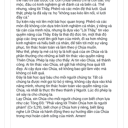
thế nào thì bắt được cá. Còn Chúa Giêsu chỉ là con bác thợ
mộc, đâu có kinh nghiệm gì về đánh cá và biển cả. Thế
nhưng, vâng lời Thầy, Phêrô và các môn đệ thả lưới. Quả
thật, phép lạ đã xảy ra: họ “không sao kéo lên nổi, vì lưới
đầy cá.”
Sự kiện này nói lên một bài học quan trọng: Phêrô và các
môn đệ không còn dựa trên kinh nghiệm cá nhân, ý riêng và
tài cán của mình nữa, nhưng là dựa vào “Lời Thầy,” tin vào
quyền năng của Thầy. Đây là thái độ đức tin, một thái độ
giúp các ông vượt lên giới hạn của mình, đi xa hơn những
kinh nghiệm và hiểu biết cá nhân, để tiến tới một sự vâng
phục, tín thác hoàn toàn và làm theo ý Chúa muốn.
Như thế, phép lạ mẻ cá kỳ lạ là kết quả của ơn Chúa và là
phần thưởng cho những ai biết tín thác vào quyền năng
Thiên Chúa. Phép lạ này cho thấy: Ai tin vào Chúa, sẽ thành
công. Ai tín thác vào Chúa, sẽ gặt hái những hoa quả tốt
đẹp. Ai cậy dựa vào Chúa, sẽ không bao giờ làm việc mà
không có kết quả.
Đây là bài học quý báu cho mỗi người chúng ta: Tất cả
chúng ta được mời gọi từ bỏ ý riêng, không cậy dựa vào khả
năng mình, nhưng tín thác hoàn toàn vào quyền năng của
Chúa, và nhất là thực thi theo thánh ý Người. Lúc đó phép lạ
sẽ xảy ra cho chúng ta.
Lạy Chúa, xin Chúa cho mỗi người chúng con biết chọn lựa
như các Tông Đồ: “Phải vâng lời Thiên Chúa hơn là người
phàm” (Cv 5,29), biết chọn ý Chúa hơn ý riêng, biết lắng
nghe Lời Chúa và hành động theo sự hướng dẫn của Chúa
trong mọi hoàn cảnh sống của mình. Amen!