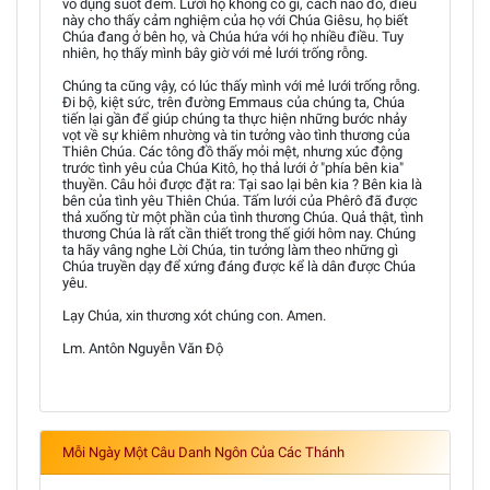
vô dụng suốt đêm. Lưới họ không có gì, cách nào đó, điều
này cho thấy cảm nghiệm của họ với Chúa Giêsu, họ biết
Chúa đang ở bên họ, và Chúa hứa với họ nhiều điều. Tuy
nhiên, họ thấy mình bây giờ với mẻ lưới trống rỗng.
Chúng ta cũng vậy, có lúc thấy mình với mẻ lưới trống rỗng.
Đi bộ, kiệt sức, trên đường Emmaus của chúng ta, Chúa
tiến lại gần để giúp chúng ta thực hiện những bước nhảy
vọt về sự khiêm nhường và tin tưởng vào tình thương của
Thiên Chúa. Các tông đồ thấy mỏi mệt, nhưng xúc động
trước tình yêu của Chúa Kitô, họ thả lưới ở "phía bên kia"
thuyền. Câu hỏi được đặt ra: Tại sao lại bên kia ? Bên kia là
bên của tình yêu Thiên Chúa. Tấm lưới của Phêrô đã được
thả xuống từ một phần của tình thương Chúa. Quả thật, tình
thương Chúa là rất cần thiết trong thế giới hôm nay. Chúng
ta hãy vâng nghe Lời Chúa, tin tưởng làm theo những gì
Chúa truyền dạy để xứng đáng được kể là dân được Chúa
yêu.
Lạy Chúa, xin thương xót chúng con. Amen.
Lm. Antôn Nguyễn Văn Độ
Mỗi Ngày Một Câu Danh Ngôn Của Các Thánh