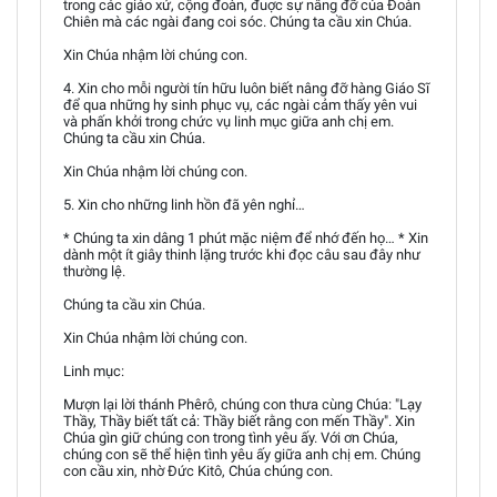
trong các giáo xứ, cộng đoàn, đuợc sự nâng đỡ của Đoàn
Chiên mà các ngài đang coi sóc. Chúng ta cầu xin Chúa.
Xin Chúa nhậm lời chúng con.
4. Xin cho mỗi người tín hữu luôn biết nâng đỡ hàng Giáo Sĩ
để qua những hy sinh phục vụ, các ngài cảm thấy yên vui
và phấn khởi trong chức vụ linh mục giữa anh chị em.
Chúng ta cầu xin Chúa.
Xin Chúa nhậm lời chúng con.
5. Xin cho những linh hồn đã yên nghỉ…
* Chúng ta xin dâng 1 phút mặc niệm để nhớ đến họ… * Xin
dành một ít giây thinh lặng trước khi đọc câu sau đây như
thường lệ.
Chúng ta cầu xin Chúa.
Xin Chúa nhậm lời chúng con.
Linh mục:
Mượn lại lời thánh Phêrô, chúng con thưa cùng Chúa: "Lạy
Thầy, Thầy biết tất cả: Thầy biết rằng con mến Thầy". Xin
Chúa gìn giữ chúng con trong tình yêu ấy. Với ơn Chúa,
chúng con sẽ thể hiện tình yêu ấy giữa anh chị em. Chúng
con cầu xin, nhờ Đức Kitô, Chúa chúng con.