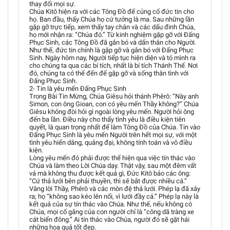
thay đổi mọi sự.
Chúa Kitô hiện ra với các Tông Đồ để củng cố đức tin cho
họ. Ban đầu, thấy Chúa họ cứ tưởng là ma. Sau những lần
gặp gỡ trực tiếp, xem thấy tay chân và các dấu đinh Chúa,
họ mới nhận ra: “Chúa đó.” Từ kinh nghiệm gặp gỡ với Đấng
Phục Sinh, các Tông Đồ đã gắn bó và dấn thân cho Người.
Như thế, đức tin chính là gặp gỡ và gắn bó với Đấng Phục
Sinh. Ngày hôm nay, Người tiếp tục hiện diện và tỏ mình ra
cho chúng ta qua các bí tích, nhất là bí tích Thánh Thể. Nơi
đó, chúng ta có thể đến để gặp gỡ và sống thân tình với
Đấng Phục Sinh.
2- Tin là yêu mến Đấng Phục Sinh
Trong Bài Tin Mừng, Chúa Giêsu hỏi thánh Phêrô: “Này anh
Simon, con ông Gioan, con có yêu mến Thầy không?” Chúa
Giêsu không đòi hỏi gì ngoài lòng yêu mến. Người hỏi ông
đến ba lần. Điều này cho thấy tình yêu là điều kiện tiên
quyết, là quan trọng nhất để làm Tông Đồ của Chúa. Tin vào
Đấng Phục Sinh là yêu mến Người trên hết mọi sự, với một
tình yêu hiến dâng, quảng đại, không tính toán và vô điều
kiện.
Lòng yêu mến đó phải được thể hiện qua việc tín thác vào
Chúa và làm theo Lời Chúa dạy. Thật vậy, sau một đêm vất
vả mà không thu được kết quả gì, Đức Kitô bảo các ông:
“Cứ thả lưới bên phải thuyền, thì sẽ bắt được nhiều cá.”
Vâng lời Thầy, Phêrô và các môn đệ thả lưới. Phép lạ đã xảy
ra; họ “không sao kéo lên nổi, vì lưới đầy cá.” Phép lạ này là
kết quả của sự tín thác vào Chúa. Như thế, nếu không có
Chúa, mọi cố gắng của con người chỉ là “công dã tràng xe
cát biển đông.” Ai tín thác vào Chúa, người đó sẽ gặt hái
những hoa quả tốt đẹp.