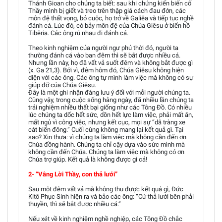
Thánh Gioan cho chúng ta biết: sau khi chứng kiến biến cố
Thầy mình bị giết và treo trên thập giá cách đau đớn, các
môn đệ thất vọng, bỏ cuộc, họ trở về Galiêa và tiếp tục nghề
đánh cá. Lúc đó, có bảy môn đệ của Chúa Giêsu ở biển hồ
Tibêria. Các ông rủ nhau đi đánh cá.
Theo kinh nghiệm của người ngư phủ thời đó, người ta
thường đánh cá vào ban đêm thì sẽ bắt được nhiều cá.
Nhưng lần này, họ đã vất vả suốt đêm và không bắt được gì
(x. Ga 21,3). Bởi vì, đêm hôm đó, Chúa Giêsu không hiện
diện với các ông. Các ông tự mình làm việc mà không có sự
giúp đỡ của Chúa Giêsu.
Đây là một ghi nhận đáng lưu ý đối với mỗi người chúng ta.
Cũng vậy, trong cuộc sống hằng ngày, đã nhiều lần chúng ta
trải nghiệm nhiều thất bại giống như các Tông Đồ. Có nhiều
lúc chúng ta dốc hết sức, dồn hết lực làm việc, phải mất ăn,
mất ngủ vì công việc, nhưng kết cục, mọi sự “dã tràng xe
cát biển đông.” Cuối cùng không mang lại kết quả gì. Tại
sao? Xin thưa: vì chúng ta làm việc mà không cần đến ơn
Chúa đồng hành. Chúng ta chỉ cậy dựa vào sức mình mà
không cần đến Chúa. Chúng ta làm việc mà không có ơn
Chúa trợ giúp. Kết quả là không được gì cả!
2- “Vâng Lời Thầy, con thả lưới”
Sau một đêm vất vả mà không thu được kết quả gì, Đức
Kitô Phục Sinh hiện ra và bảo các ông: “Cứ thả lưới bên phải
thuyền, thì sẽ bắt được nhiều cá.”
Nếu xét về kinh nghiệm nghề nghiệp, các Tông Đồ chắc