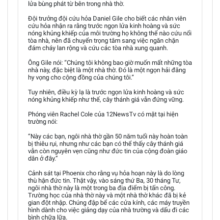
lửa bùng phát từ bên trong nhà thờ.
Đội trưởng đội cứu hỏa Daniel Gile cho biết các nhân viên
cứu hỏa nhận ra rằng trước ngọn lửa kinh hoàng và sức
nóng khủng khiếp của môi trường họ không thể nào cứu nổi
tòa nhà, nên đã chuyển trọng tâm sang việc ngăn chặn
đám cháy lan rộng và cứu các tòa nhà xung quanh.
Ông Gile nói: “Chúng tôi không bao giờ muốn mất những tòa
nhà này, đặc biệt là một nhà thờ. Đó là một ngọn hải đăng
hy vọng cho cộng đồng của chúng tôi.”
Tuy nhiên, điều kỳ lạ là trước ngọn lửa kinh hoàng và sức
nóng khủng khiếp như thế, cây thánh giá vẫn đứng vững.
Phóng viên Rachel Cole của 12NewsTv có mặt tại hiện
trường nói:
“Này các bạn, ngôi nhà thờ gần 50 năm tuổi này hoàn toàn
bị thiêu rụi, nhưng như các bạn có thể thấy cây thánh giá
vẫn còn nguyên vẹn cũng như đức tin của cộng đoàn giáo
dân ở đây.”
Cảnh sát tại Phoenix cho rằng vụ hỏa hoạn này là do lòng
thù hận đức tin. Thật vậy, vào sáng thứ Ba, 30 tháng Tư,
ngôi nhà thờ này là một trong ba địa điểm bị tấn công.
Trường học của nhà thờ này và một nhà thờ khác đã bị kẻ
gian đột nhập. Chúng đập bể các cửa kính, các máy truyền
hình dành cho việc giảng dạy của nhà trường và dấu đi các
bình chữa lữa.