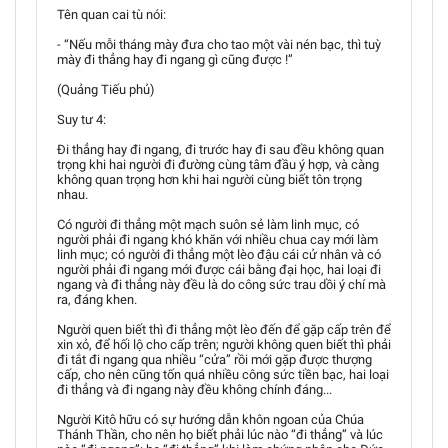
Tên quan cai tù nói:
- “Nếu mỗi tháng mày đưa cho tao một vài nén bạc, thì tuỳ
mày đi thẳng hay đi ngang gì cũng được !”
(Quảng Tiếu phủ)
Suy tư 4:
Đi thẳng hay đi ngang, đi trước hay đi sau đều không quan
trọng khi hai người đi đường cùng tâm đầu ý hợp, và càng
không quan trọng hơn khi hai người cùng biết tôn trọng
nhau.
Có người đi thẳng một mạch suôn sẻ làm linh mục, có
người phải đi ngang khó khăn với nhiều chua cay mới làm
linh mục; có người đi thẳng một lèo đậu cái cử nhân và có
người phải đi ngang mới được cái bằng đại học, hai loại đi
ngang và đi thẳng này đều là do công sức trau dồi ý chí mà
ra, đáng khen.
Người quen biết thì đi thẳng một lèo đến để gặp cấp trên để
xin xỏ, để hối lộ cho cấp trên; người không quen biết thì phải
đi tắt đi ngang qua nhiều “cửa” rồi mới gặp được thượng
cấp, cho nên cũng tốn quá nhiều công sức tiền bạc, hai loại
đi thẳng và đi ngang này đều không chính đáng...
Người Kitô hữu có sự hướng dẫn khôn ngoan của Chúa
Thánh Thần, cho nên họ biết phải lúc nào “đi thẳng” và lúc