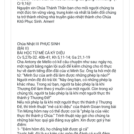
Cr 9,16)!
Nguyện xin Chúa Thánh Thần ban cho mỗi người chúng ta
một đức tin vững vàng, trung kiên và nhất là biến đổi chúng
ta trở thành những nhà truyền giáo nhiệt thành cho Chúa
Kitô Phục Sinh. Amen!
Chúa Nhật III PHỤC SINH
(BÀI II)
BÀI HỌC TỪ MẺ CÁ KỲ DIỆU
Cv 5,27b-32. 40b-41; Kh 5,11-14; Ga 21,1-19
Cha Antony de Mello có kể câu chuyện như sau: ngày nọ,
một người băng ngàn lội suối để kiểm chứng cho rõ thực
hư về danh tiếng đồn đãi của vị Minh Sư. Ông ta hỏi một đệ
tử: “Minh Sư của anh đã làm được những phép lạ nào?”
Người môn đệ đó trả lời: “Này ông bạn, có những phép lạ
khác nhau. Trong xứ bạn, người ta bảo phép lạ là khi
Thượng Đế làm theo ý muốn của một người. Còn trong xứ
chúng tôi, người ta bảo phép lạ là khi một người thực thi
thánh ý Thượng Đế!”
Nếu nói phép lạ là khi một người thực thi thánh ý Thượng
Đế, thì trình thuật “mẻ cá kì diệu” của thánh Gioan trong bài
Tin Mừng hôm nay có thể được coi là “phép lạ của việc
thực thi thánh ý Chúa.” Trình thuật này gợi cho chúng ta
những bài học quý giá đáng suy gẫm. Xin được gợi ý hai
điểm:
1- “Đêm hôm đó, họ chẳng bắt được gì cả”
Trước hết, đó là sự kiện các môn đệ đánh cá suốt đêm