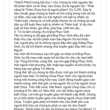
Thánh Phêrô trong bài đọc I cho chúng ta một nguyên tắc
để phân định và tín thác vào Chúa. Đó là nguyên tắc: “Phải
vâng lời Thiên Chúa hơn là người phàm” (Cv 5,29). Đây là
tiêu chuẩn giúp chúng ta hành xử khi sống trong một xã hội
vô thần, nếu luật dân sự trái nghịch với luật tự nhiên và
Thiên luật, chúng ta có bổn phận khước từ và chống lại luật
dân sự để tuân theo luật tự nhiên và Thiên luật. Ví dụ như
luật về hôn nhân, gia đình, phá thai, chết êm dịu…
3- Tin là làm chứng cho Đấng Phục Sinh
Tất cả những ai đã gặp gỡ Đấng Phục Sinh đều đã cảm
thấy nhu cầu và bổn phận loan báo Người cho kẻ khác.
Các người phụ nữ là những người đầu tiên gặp Đấng Phục
Sinh, họ đã trở thành những nhà truyền giáo đầu tiên của
Người.
Hai môn đệ Emmaus sau khi gặp và nhận ra Đấng Phục
Sinh, họ đã mau mắn quay trở lại báo tin cho các bạn biết.
Các Tông Đồ khác cũng thế, sau khi gặp Đấng Phục Sinh,
mỗi người một phương, bất chấp bạo quyền và khó khăn, họ
hăng say rao giảng Tin Mừng.
Cũng thế, tất cả chúng ta đều được mời gọi trở thành những
người loan báo Tin Mừng Chúa Phục Sinh cho người khác
trong môi trường sống hôm nay. Cánh đồng truyền giáo còn
mênh mông, trên thế giới cứ ba người, thì có hai người chưa
biết Chúa. Trên đất nước Việt Nam, người Công Giáo chỉ có
khoảng 8-9% dân số. Như thế, còn rất nhiều người chưa
biết Chúa. Lời mời gọi truyền giáo trở thành cấp thiết. Chúng
ta có bổn phận truyền giáo cho những người chưa nhận biết
Chúa. Truyền giáo phải trở thành nhu cầu thiết yếu của
người Kitô hữu và chúng ta phải có xác tín như thánh
Phaolô: “Khốn thân tôi nếu tôi không rao giảng Tin Mừng” (1