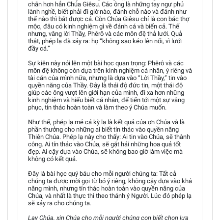
chắn hơn hẳn Chúa Giêsu. Các ông là những tay ngư phủ
lành nghề, biết phải đi giờ nào, đánh chỗ nào và đánh như
thế nào thì bắt được cá. Còn Chúa Giêsu chỉ là con bác thợ
mộc, đâu có kinh nghiệm gì về đánh cá và biển cả. Thế
nhưng, vâng lời Thầy, Phêrô và các môn đệ thả lưới. Quả
thật, phép lạ đã xảy ra: họ “không sao kéo lên nổi, vì lưới
đầy cá.”
Sự kiện này nói lên một bài học quan trọng: Phêrô và các
môn đệ không còn dựa trên kinh nghiệm cá nhân, ý riêng và
tài cán của mình nữa, nhưng là dựa vào “Lời Thầy,” tin vào
quyền năng của Thầy. Đây là thái độ đức tin, một thái độ
giúp các ông vượt lên giới hạn của mình, đi xa hơn những
kinh nghiệm và hiểu biết cá nhân, để tiến tới một sự vâng
phục, tín thác hoàn toàn và làm theo ý Chúa muốn.
Như thế, phép lạ mẻ cá kỳ lạ là kết quả của ơn Chúa và là
phần thưởng cho những ai biết tín thác vào quyền năng
Thiên Chúa. Phép lạ này cho thấy: Ai tin vào Chúa, sẽ thành
công. Ai tín thác vào Chúa, sẽ gặt hái những hoa quả tốt
đẹp. Ai cậy dựa vào Chúa, sẽ không bao giờ làm việc mà
không có kết quả.
Đây là bài học quý báu cho mỗi người chúng ta: Tất cả
chúng ta được mời gọi từ bỏ ý riêng, không cậy dựa vào khả
năng mình, nhưng tín thác hoàn toàn vào quyền năng của
Chúa, và nhất là thực thi theo thánh ý Người. Lúc đó phép lạ
sẽ xảy ra cho chúng ta.
Lạy Chúa, xin Chúa cho mỗi người chúng con biết chọn lựa