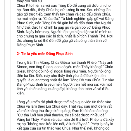
thay đổi mọi sự.
Chúa Kitô hiện ra với các Tông Đồ để củng cố đức tin cho
họ. Ban đầu, thấy Chúa họ cứ tưởng là ma. Sau những lần
gặp gỡ trực tiếp, xem thấy tay chân và các dấu đinh Chúa,
họ mới nhận ra: “Chúa đó.” Từ kinh nghiệm gặp gỡ với Đấng
Phục Sinh, các Tông Đồ đã gắn bó và dấn thân cho Người.
Như thế, đức tin chính là gặp gỡ và gắn bó với Đấng Phục
Sinh. Ngày hôm nay, Người tiếp tục hiện diện và tỏ mình ra
cho chúng ta qua các bí tích, nhất là bí tích Thánh Thể. Nơi
đó, chúng ta có thể đến để gặp gỡ và sống thân tình với
Đấng Phục Sinh.
2- Tin là yêu mến Đấng Phục Sinh
Trong Bài Tin Mừng, Chúa Giêsu hỏi thánh Phêrô: “Này anh
Simon, con ông Gioan, con có yêu mến Thầy không?” Chúa
Giêsu không đòi hỏi gì ngoài lòng yêu mến. Người hỏi ông
đến ba lần. Điều này cho thấy tình yêu là điều kiện tiên
quyết, là quan trọng nhất để làm Tông Đồ của Chúa. Tin vào
Đấng Phục Sinh là yêu mến Người trên hết mọi sự, với một
tình yêu hiến dâng, quảng đại, không tính toán và vô điều
kiện.
Lòng yêu mến đó phải được thể hiện qua việc tín thác vào
Chúa và làm theo Lời Chúa dạy. Thật vậy, sau một đêm vất
vả mà không thu được kết quả gì, Đức Kitô bảo các ông:
“Cứ thả lưới bên phải thuyền, thì sẽ bắt được nhiều cá.”
Vâng lời Thầy, Phêrô và các môn đệ thả lưới. Phép lạ đã xảy
ra; họ “không sao kéo lên nổi, vì lưới đầy cá.” Phép lạ này là
kết quả của sự tín thác vào Chúa. Như thế, nếu không có