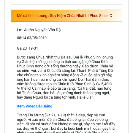
Mẻ cá tình thương : Suy Niệm Chúa Nhật III Phục Sinh - C
Lm. Antôn Nguyễn Văn Độ
08:14 03/05/2019
Ga 20, 19-31
Bước sang Chúa Nhật thứ Ba sau Đại lễ Phục Sinh, phụng
vụ Giáo hội mời gọi chúng ta tích cực gặp gỡ Chúa Kitô
Phục Sinh trong đời sống thường ngày. Gặp được Chúa sẽ
có niềm vui, vui vì Chúa đã sống lại. Thánh Phêrô Tông Đồ
cho chúng ta kinh nghiệm sống động về cuộc gặp gỡ này,
ông hân hoan vui mừng cả khi người Do Thái đánh đòn,
cấm không được rao tin Chúa Kitô Phục Sinh (x.Cv 5,40b).
Vì thế lời Ca nhập lễ bảo ta ca vang: "Cả trái đất, nào tung
hô Thiên Chúa, đàn hát lên, mừng danh thánh rạng ngời,
hãy dâng Người lời ca tụng tôn vinh. Hallêluia".
Xem Video Bài Giảng
Trang Tin Mừng (Ga 21, 1-19) thật là đẹp, đẹp về con
người, vì các môn đệ tin Chúa đã sống lại; đẹp về công
việc, đi bắt cá suốt đêm không được gì, này có mẻ lưới đầy
cá; đẹp về thời gian, bởi đây là buổi bình minh của ngày thứ
nhất trong tuần; đẹp về nơi chốn vì Chúa Kitô Phục Sinh