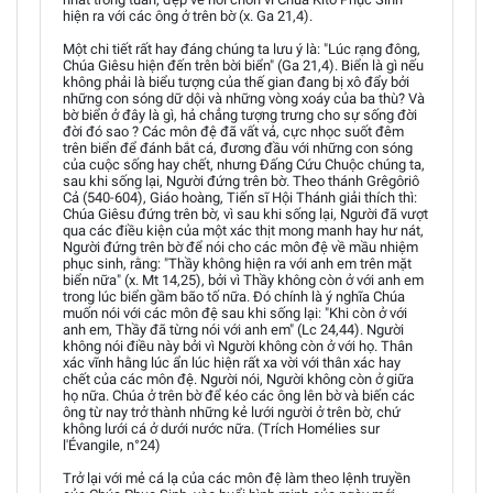
hiện ra với các ông ở trên bờ (x. Ga 21,4).
Một chi tiết rất hay đáng chúng ta lưu ý là: "Lúc rạng đông,
Chúa Giêsu hiện đến trên bời biển" (Ga 21,4). Biển là gì nếu
không phải là biểu tượng của thế gian đang bị xô đẩy bởi
những con sóng dữ dội và những vòng xoáy của ba thù? Và
bờ biển ở đây là gì, hả chẳng tượng trưng cho sự sống đời
đời đó sao ? Các môn đệ đã vất vả, cực nhọc suốt đêm
trên biển để đánh bắt cá, đương đầu với những con sóng
của cuộc sống hay chết, nhưng Đấng Cứu Chuộc chúng ta,
sau khi sống lại, Người đứng trên bờ. Theo thánh Grêgôriô
Cả (540-604), Giáo hoàng, Tiến sĩ Hội Thánh giải thích thì:
Chúa Giêsu đứng trên bờ, vì sau khi sống lại, Người đã vượt
qua các điều kiện của một xác thịt mong manh hay hư nát,
Người đứng trên bờ để nói cho các môn đệ về mầu nhiệm
phục sinh, rằng: "Thầy không hiện ra với anh em trên mặt
biển nữa" (x. Mt 14,25), bởi vì Thầy không còn ở với anh em
trong lúc biển gầm bão tố nữa. Đó chính là ý nghĩa Chúa
muốn nói với các môn đệ sau khi sống lại: "Khi còn ở với
anh em, Thầy đã từng nói với anh em" (Lc 24,44). Người
không nói điều này bởi vì Người không còn ở với họ. Thân
xác vĩnh hằng lúc ẩn lúc hiện rất xa vời với thân xác hay
chết của các môn đệ. Người nói, Người không còn ở giữa
họ nữa. Chúa ở trên bờ để kéo các ông lên bờ và biến các
ông từ nay trở thành những kẻ lưới người ở trên bờ, chứ
không lưới cá ở dưới nước nữa. (Trích Homélies sur
l'Évangile, n°24)
Trở lại với mẻ cá lạ của các môn đệ làm theo lệnh truyền