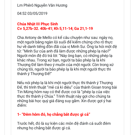
Lm Phêrô Nguyễn Văn Hương
04:52 03/05/2019
Chúa Nhật III Phục Sinh
Cv 5,27b-32. 40b-41; Kh 5,11-14; Ga 21,1-19
Cha Antony de Mello có kể câu chuyện như sau: ngày nọ,
một người băng ngàn lội suối để kiểm chứng cho rõ thực
hư về danh tiếng đồn đãi của vị Minh Sư. Ông ta hỏi một đệ
tử: “Minh Sư của anh đã làm được những phép lạ nào?”
Người môn đệ đó trả lời: “Này ông bạn, có những phép lạ
khác nhau. Trong xứ bạn, người ta bảo phép lạ là khi
Thượng Đế làm theo ý muốn của một người. Còn trong xứ
chúng tôi, người ta bảo phép lạ là khi một người thực thi
thánh ý Thượng Đế!”
Nếu nói phép lạ là khi một người thực thi thánh ý Thượng
Đế, thì trình thuật “mẻ cá kì diệu” của thánh Gioan trong bài
Tin Mừng hôm nay có thể được coi là “phép lạ của việc
thực thi thánh ý Chúa.” Trình thuật này gợi cho chúng ta
những bài học quý giá đáng suy gẫm. Xin được gợi ý hai
điểm:
1- “Đêm hôm đó, họ chẳng bắt được gì cả”
Trước hết, đó là sự kiện các môn đệ đánh cá suốt đêm
nhưng họ chẳng bắt được gì cả.