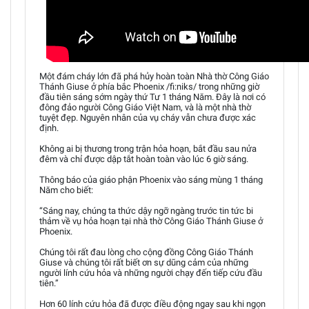
Một đám cháy lớn đã phá hủy hoàn toàn Nhà thờ Công Giáo
Thánh Giuse ở phía bắc Phoenix /fi:niks/ trong những giờ
đầu tiên sáng sớm ngày thứ Tư 1 tháng Năm. Đây là nơi có
đông đảo người Công Giáo Việt Nam, và là một nhà thờ
tuyệt đẹp. Nguyên nhân của vụ cháy vẫn chưa được xác
định.
Không ai bị thương trong trận hỏa hoạn, bắt đầu sau nửa
đêm và chỉ được dập tắt hoàn toàn vào lúc 6 giờ sáng.
Thông báo của giáo phận Phoenix vào sáng mùng 1 tháng
Năm cho biết:
“Sáng nay, chúng ta thức dậy ngỡ ngàng trước tin tức bi
thảm về vụ hỏa hoạn tại nhà thờ Công Giáo Thánh Giuse ở
Phoenix.
Chúng tôi rất đau lòng cho cộng đồng Công Giáo Thánh
Giuse và chúng tôi rất biết ơn sự dũng cảm của những
người lính cứu hỏa và những người chạy đến tiếp cứu đầu
tiên.”
Hơn 60 lính cứu hỏa đã được điều động ngay sau khi ngọn