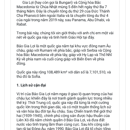
Gia Lợi (hay còn gọi là Bungari) và Cộng hòa Bắc
Macedonia từ Chúa Nhật mùng 5 đến hết ngày thứ Ba 7
tháng Năm. Đây là chuyến tông du thứ 29 của Đức Thánh
Cha Phanxicô bên ngoài Italia và là chuyến tông du thứ 4
của ngài trong năm 2019 này, sau Panama, Abu Dhabi, và
Rabat.
Trong bài này, chúng tôi xin giới thiệu với anh chị em một vài
nét về quốc gia này và tình hình Giáo Hội tại đây.
Bảo Gia Lợi là một quốc gia nằm tại khu vực đông nam Âu
châu, giáp với Rumani về phía bắc, giáp với Serbia và Cộng
hòa Bắc Macedonia về phía tây, giáp với Hy Lạp và Thổ Nhĩ
Kỳ về phía nam và cuối cùng giáp với Biển Đen về phía
đông.
Quốc gia này rộng 108,489 km² với dân số là 7,101,510, và
thủ đô là Sofia.
1. Lịch sử cận đại
Vị trí của Bảo Gia Lợi nằm ngay ở giao lộ quan trọng của hai
châu lục khiến đây là nơi tranh giành quyền lực trong nhiều
thế kỷ. Thời Trung cổ, quốc gia này đã từng là một cường
quốc lớn trong thời gian dài, và có một truyền thống lịch sử
và văn hóa lâu đời tại Âu châu. Sau Chiến tranh thế giới thứ
hai (1939-1945), chính phủ cộng sản được hậu thuẫn của
Liên Xô đã nắm chính quyền ở Bảo Gia Lợi, và đưa đất
nước vào tình trạng lầm than cùng cực. Sau khi cộng sản
tan rã tại Đông Âu, năm 1990, Bảo Gia Lợi đã tổ chức tổng