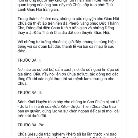
hơn những người nầy không?" đã nhấn mạnh đến vai trò
quan trọng của ông sau nầy mà Chúa sắp trao phó: Thủ
Lãnh Giáo Hội trần gian.
Trong thánh lễ hôm nay, chúng ta cầu nguyện cho Giáo Hội
Chúa đã thiết lập trên nền đá Phêrô, vâng phục Đức Thánh
Cha, Đấng đại diện Chúa Kitô ở trần gian và những Đấng
thay mặt Đức Thánh Cha dìu dắt con thuyền Giáo Hội.
Với những tư tưởng chuẩn bị, giờ đây, chúng ta cùng hiệp
tiếng với ca đoàn bắt đầu thánh lễ với bài ca nhập lễ sau
đây:
TRƯỚC BÀI I:
Nơi nào có sự bắt bớ, cấm cách, nơi đó số người tin đạo sẽ
gia tăng. Điều nầy nói lên ơn Chúa trợ lực, tác động nơi các
tông đồ khi các ngài thực thi sứ mệnh làm chứng tá cho
Chúa.
TRƯỚC BÀI II:
Sách Khải Huyền trình bày cho chúng ta Con Chiên bị sát tế
- đó là hình ảnh của Đức Kitô - được Thiên Chúa Cha trao
ban uy quyền, dũng lực và sự khôn ngoan để cai trị mọi loài
trên trời dưới đất.
TRƯỚC BÀI PÂ:
Chúa Giêsu đã trắc nghiệm Phêrô tới ba lần trước khi trao