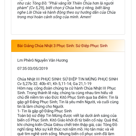
như các Tông Đồ: “Phải vâng lời Thiên Chúa hơn là người
phàm” (Cv 5,29), biết chọn ý Chúa hơn ý riêng, biết lắng
nghe Lời Chúa và hành động theo sự hướng dẫn của Chúa
trong mọi hoàn cảnh sống của mình. Amen!
Bài Giảng Chúa Nhật 3 Phục Sinh: Sứ Điệp Phục Sinh
Lm Phêrô Nguyễn Văn Hương
07:35 03/05/2019
Chúa Nhật III PHỤC SINH: SỨ ĐIỆP TIN MỪNG PHỤC SINH
Cv 5,27b-32. 40b-41; Kh 5,11-14; Ga 21,1-19
Hôm nay, cộng đoàn chúng ta cử hành Chúa Nhật III Phục
Sinh. Trong thánh lễ này, chúng ta cùng nhau tìm hiểu về
chủ đề niềm tin vào Đức Kitô Phục Sinh qua ba điểm: Tin là
gặp gỡ Đấng Phục Sinh; Tin là yêu mến Người, và cuối cùng
tin là làm chứng cho Người.
1- Tin là gặp gỡ Đấng Phục Sinh
Toàn bộ sứ điệp Tin Mừng được viết lại dưới ánh sáng của
biến cố Phục Sinh. Kitô Giáo khởi đi từ biến cố này. Quả thế,
khi chứng kiến Chúa Giêsu chết trên thập giá, các Tông Đồ
nghĩ rằng: Mọi sự kết thúc nơi nấm mồ. Họ tản mác và về
quê tìm nghề sinh sống. Nhưng biến cố phục sinh đã làm