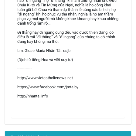
nào “đi ngang”: họ “đi thẳng” khi làm chứng nhân cho Đức
Chúa Ki-tô và Tin Mừng của Ngài, nghĩa là họ công khai
tuân giữ Lời Chúa và tham dự thánh lễ cùng các bí tích; họ
“đi ngang” khi họ phục vụ tha nhân, nghĩa là họ âm thầm
phục vụ mọi người mà không khoe khoang hay khua chiêng
đánh trống rầm rộ...
Đi thẳng hay đi ngang cũng đều vào được thiên đàng, có
điều là cái “đi thẳng” và “đi ngang” của chúng ta có chính
đáng hay không mà thôi.
Lm. Giuse Maria Nhân Tài. csjb.
(Dịch từ tiếng Hoa và viết suy tư)
------------
http://www.vietcatholicnews.net
https://www.facebook.com/jmtaiby
http://nhantai.info