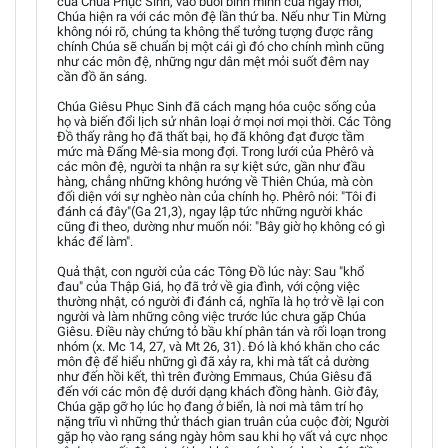
của Chúa Phục Sinh, vào buổi bình minh của ngày mới,
Chúa hiện ra với các môn đệ lần thứ ba. Nếu như Tin Mừng
không nói rõ, chúng ta không thể tưởng tượng được rằng
chính Chúa sẽ chuẩn bị một cái gì đó cho chính mình cũng
như các môn đệ, những ngư dân mệt mỏi suốt đêm nay
cần đồ ăn sáng.
Chúa Giêsu Phục Sinh đã cách mạng hóa cuộc sống của
họ và biến đổi lịch sử nhân loại ở mọi nơi mọi thời. Các Tông
Đồ thấy rằng họ đã thất bại, họ đã không đạt được tầm
mức mà Đấng Mê-sia mong đợi. Trong lưới của Phêrô và
các môn đệ, người ta nhận ra sự kiệt sức, gần như đầu
hàng, chẳng những không hướng về Thiên Chúa, mà còn
đối diện với sự nghèo nàn của chính họ. Phêrô nói: "Tôi đi
đánh cá đây"(Ga 21,3), ngay lập tức những người khác
cũng đi theo, dường như muốn nói: "Bây giờ họ không có gì
khác để làm".
Quả thật, con người của các Tông Đồ lúc này: Sau "khổ
đau" của Thập Giá, họ đã trở về gia đình, với cộng việc
thường nhật, có người đi đánh cá, nghĩa là họ trở về lại con
người và làm những công việc trước lúc chưa gặp Chúa
Giêsu. Điều này chứng tỏ bầu khí phân tán và rối loạn trong
nhóm (x. Mc 14, 27, và Mt 26, 31). Đó là khó khăn cho các
môn đệ để hiểu những gì đã xảy ra, khi mà tất cả dường
như đến hồi kết, thì trên đường Emmaus, Chúa Giêsu đã
đến với các môn đệ dưới dạng khách đồng hành. Giờ đây,
Chúa gặp gỡ họ lúc họ đang ở biển, là nơi mà tâm trí họ
nặng trĩu vì những thử thách gian truân của cuộc đời; Người
gặp họ vào rạng sáng ngày hôm sau khi họ vất vả cực nhọc