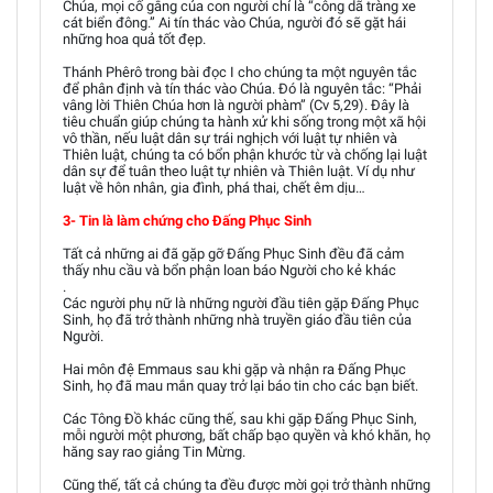
Chúa, mọi cố gắng của con người chỉ là “công dã tràng xe
cát biển đông.” Ai tín thác vào Chúa, người đó sẽ gặt hái
những hoa quả tốt đẹp.
Thánh Phêrô trong bài đọc I cho chúng ta một nguyên tắc
để phân định và tín thác vào Chúa. Đó là nguyên tắc: “Phải
vâng lời Thiên Chúa hơn là người phàm” (Cv 5,29). Đây là
tiêu chuẩn giúp chúng ta hành xử khi sống trong một xã hội
vô thần, nếu luật dân sự trái nghịch với luật tự nhiên và
Thiên luật, chúng ta có bổn phận khước từ và chống lại luật
dân sự để tuân theo luật tự nhiên và Thiên luật. Ví dụ như
luật về hôn nhân, gia đình, phá thai, chết êm dịu…
3- Tin là làm chứng cho Đấng Phục Sinh
Tất cả những ai đã gặp gỡ Đấng Phục Sinh đều đã cảm
thấy nhu cầu và bổn phận loan báo Người cho kẻ khác
.
Các người phụ nữ là những người đầu tiên gặp Đấng Phục
Sinh, họ đã trở thành những nhà truyền giáo đầu tiên của
Người.
Hai môn đệ Emmaus sau khi gặp và nhận ra Đấng Phục
Sinh, họ đã mau mắn quay trở lại báo tin cho các bạn biết.
Các Tông Đồ khác cũng thế, sau khi gặp Đấng Phục Sinh,
mỗi người một phương, bất chấp bạo quyền và khó khăn, họ
hăng say rao giảng Tin Mừng.
Cũng thế, tất cả chúng ta đều được mời gọi trở thành những