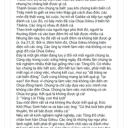
nhưng họ chẳng bắt được gì cả.
Thánh Gioan cho chúng ta biết: sau khi chứng kiến biến cố
Thầy mình bị giết và treo trên thập giá cách đau đớn, các
môn đệ thất vọng, bỏ cuộc, họ trở về Galiêa và tiếp tục nghề
đánh cá. Lúc đó, có bảy môn đệ của Chúa Giêsu ở biển hồ
Tibêria. Các ông rủ nhau đi đánh cá.
Theo kinh nghiệm của người ngư phủ thời đó, người ta
thường đánh cá vào ban đêm thì sẽ bắt được nhiều cá.
Nhưng lần này, họ đã vất vả suốt đêm và không bắt được gì
(x. Ga 21,3). Bởi vì, đêm hôm đó, Chúa Giêsu không hiện
diện với các ông. Các ông tự mình làm việc mà không có sự
giúp đỡ của Chúa Giêsu.
Đây là một ghi nhận đáng lưu ý đối với mỗi người chúng ta.
Cũng vậy, trong cuộc sống hằng ngày, đã nhiều lần chúng ta
trải nghiệm nhiều thất bại giống như các Tông Đồ. Có nhiều
lúc chúng ta dốc hết sức, dồn hết lực làm việc, phải mất ăn,
mất ngủ vì công việc, nhưng kết cục, mọi sự “dã tràng xe
cát biển đông.” Cuối cùng không mang lại kết quả gì. Tại
sao? Xin thưa: vì chúng ta làm việc mà không cần đến ơn
Chúa đồng hành. Chúng ta chỉ cậy dựa vào sức mình mà
không cần đến Chúa. Chúng ta làm việc mà không có ơn
Chúa trợ giúp. Kết quả là không được gì cả!
2- “Vâng Lời Thầy, con thả lưới”
Sau một đêm vất vả mà không thu được kết quả gì, Đức
Kitô Phục Sinh hiện ra và bảo các ông: “Cứ thả lưới bên phải
thuyền, thì sẽ bắt được nhiều cá.”
Nếu xét về kinh nghiệm nghề nghiệp, các Tông Đồ chắc
chắn hơn hẳn Chúa Giêsu. Các ông là những tay ngư phủ
lành nghề, biết phải đi giờ nào, đánh chỗ nào và đánh như