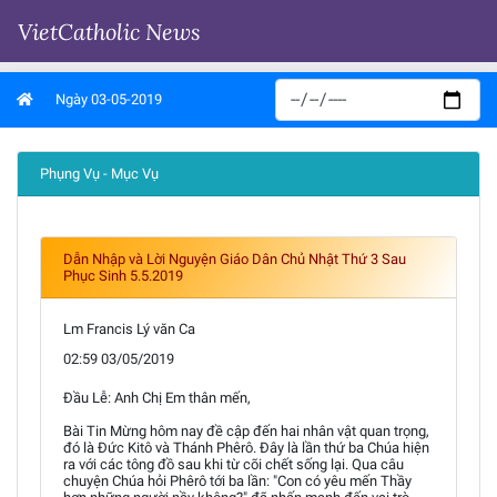
VietCatholic News
Ngày 03-05-2019
Phụng Vụ - Mục Vụ
Dẫn Nhập và Lời Nguyện Giáo Dân Chủ Nhật Thứ 3 Sau
Phục Sinh 5.5.2019
Lm Francis Lý văn Ca
02:59 03/05/2019
Đầu Lễ: Anh Chị Em thân mến,
Bài Tin Mừng hôm nay đề cập đến hai nhân vật quan trọng,
đó là Đức Kitô và Thánh Phêrô. Đây là lần thứ ba Chúa hiện
ra với các tông đồ sau khi từ cõi chết sống lại. Qua câu
chuyện Chúa hỏi Phêrô tới ba lần: "Con có yêu mến Thầy