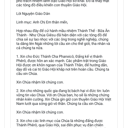
phó trách nhiệm lãnh đạo Giáo Hội sơ khai. Đó là thay mặt
các tông đồ điều khiển con thuyền Giáo Hội.
Lời Nguyện Giáo Dân
Linh mục: Anh Chị Em thân mến,
Hợp nhau đây để cử hành mầu nhiệm Thánh Thể - Bữa Ăn
Thánh - Như Chúa Giêsu đã hiện diện với các tông đồ để
chia sẻ sự lao nhọc với các ông trong nghề nghiệp, chúng
ta dâng lên Ngài những lời cầu xin cho thế giới, tha nhân và
cả chúng ta nữa.
1. Xin cho Đức Thánh Cha Phanxicô, Đấng kế vị thánh
Phêrô, được hồn an xác mạnh. Các phẩm trật trong Giáo
Hội được ơn khôn ngoan của Thánh Thần, để hướng dẫn,
dạy dỗ và cai trị Giáo Hội khắp nơi trên hoàn cầu. Chúng ta
cầu xin Chúa.
Xin Chúa nhậm lời chúng con.
2. Xin cho những quốc gia đang bị bách hại vì đức tin: luôn
vững tin vào Chúa. Với ơn Chúa ban, họ sẽ là những chứng
nhân kiên cường. Xin Chúa gìn giữ con thuyền Giáo Hội Việt
Nam lướt qua sóng gió vô thần. Chúng ta cầu xin Chúa.
Xin Chúa nhậm lời chúng con.
3. Xin cho các linh mục của Chúa là những đấng được
Thánh Phêrô, qua Giáo Hội, sai đến phục vụ đàn chiên