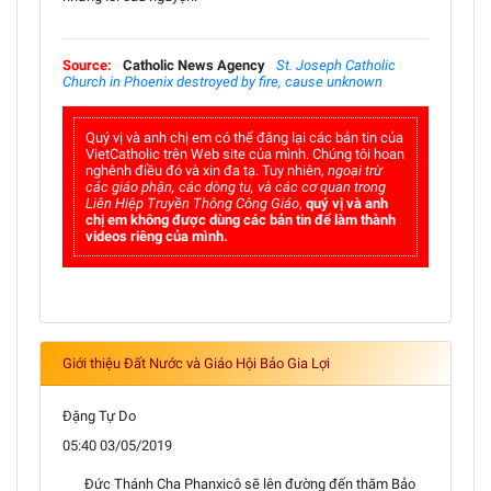
Source:
Catholic News Agency
St. Joseph Catholic
Church in Phoenix destroyed by fire, cause unknown
Quý vị và anh chị em có thể đăng lại các bản tin của
VietCatholic trên Web site của mình. Chúng tôi hoan
nghênh điều đó và xin đa tạ. Tuy nhiên,
ngoại trừ
các giáo phận, các dòng tu, và các cơ quan trong
Liên Hiệp Truyền Thông Công Giáo
,
quý vị và anh
chị em không được dùng các bản tin để làm thành
videos riêng của mình.
Giới thiệu Đất Nước và Giáo Hội Bảo Gia Lợi
Đặng Tự Do
05:40 03/05/2019
Ðức Thánh Cha Phanxicô sẽ lên đường đến thăm Bảo