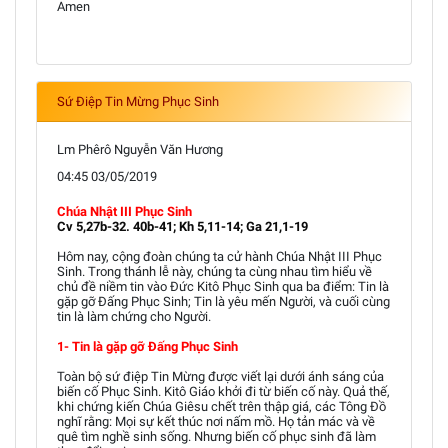
Amen
Sứ Điệp Tin Mừng Phục Sinh
Lm Phêrô Nguyễn Văn Hương
04:45 03/05/2019
Chúa Nhật III Phục Sinh
Cv 5,27b-32. 40b-41; Kh 5,11-14; Ga 21,1-19
Hôm nay, cộng đoàn chúng ta cử hành Chúa Nhật III Phục
Sinh. Trong thánh lễ này, chúng ta cùng nhau tìm hiểu về
chủ đề niềm tin vào Đức Kitô Phục Sinh qua ba điểm: Tin là
gặp gỡ Đấng Phục Sinh; Tin là yêu mến Người, và cuối cùng
tin là làm chứng cho Người.
1- Tin là gặp gỡ Đấng Phục Sinh
Toàn bộ sứ điệp Tin Mừng được viết lại dưới ánh sáng của
biến cố Phục Sinh. Kitô Giáo khởi đi từ biến cố này. Quả thế,
khi chứng kiến Chúa Giêsu chết trên thập giá, các Tông Đồ
nghĩ rằng: Mọi sự kết thúc nơi nấm mồ. Họ tản mác và về
quê tìm nghề sinh sống. Nhưng biến cố phục sinh đã làm