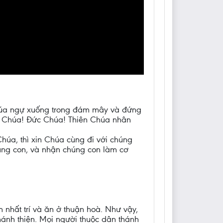
 Chúa ngự xuống trong đám mây và đứng
c Chúa! Đức Chúa! Thiên Chúa nhân
húa, thì xin Chúa cùng đi với chúng
húng con, và nhận chúng con làm cơ
nhất trí và ăn ở thuận hoà. Như vậy,
ánh thiện. Mọi người thuộc dân thánh