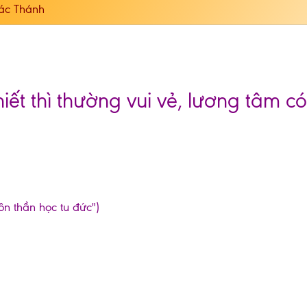
ác Thánh
ết thì thường vui vẻ, lương tâm có
ôn thần học tu đức")