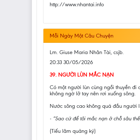
http://www.nhantai.info
Mỗi Ngày Một Câu Chuyện
Lm. Giuse Maria Nhân Tài, csjb.
20:33 30/05/2026
39. NGƯỜI LÙN MẮC NẠN
Có một người lùn cùng ngồi thuyền đi 
không ngờ lỡ tay nên rơi xuống sông.
Nước sông cao không quá đầu người lùn
- “Sao cứ để tôi mắc nạn ở chỗ sâu th
(Tiếu lâm quảng ký)