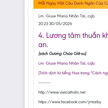
Mỗi Ngày Một Câu Danh Ngôn Của C
Lm. Giuse Maria Nhân Tài, csjb.
20:23 30/05/2026
4. Lương tâm thuần khi
an.
(sách Gương Chúa Giê-su)
Lm. Giuse Maria Nhân Tài, csjb.
(Trích dịch từ tiếng Hoa trong "Cách ng
----------
http://www.vietcatholic.net
https://www.facebook.com/jmtaiby