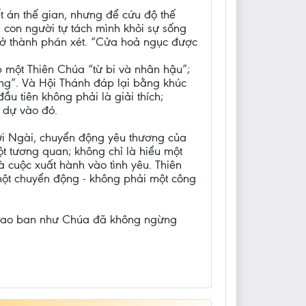
 án thế gian, nhưng để cứu độ thế
, con người tự tách mình khỏi sự sống
trở thành phán xét. “Cửa hoả ngục được
 một Thiên Chúa “từ bi và nhân hậu”;
hông”. Và Hội Thánh đáp lại bằng khúc
ầu tiên không phải là giải thích;
m dự vào đó.
ơi Ngài, chuyển động yêu thương của
ột tương quan; không chỉ là hiểu một
à cuộc xuất hành vào tình yêu. Thiên
ột chuyển động - không phải một công
, trao ban như Chúa đã không ngừng