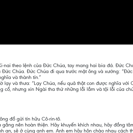
i Xi-nai theo lệnh của Đức Chúa, tay mang hai bia đá. Đức
à Đức Chúa. Đức Chúa đi qua trước mặt ông và xướng: “Đứ
ghĩa và thành tín.”
 lạy và thưa: “Lạy Chúa, nếu quả thật con được nghĩa với C
 cổ, nhưng xin Ngài tha thứ những lỗi lầm và tội lỗi của c
tông đồ gửi tín hữu Cô-rin-tô.
gắng nên hoàn thiện. Hãy khuyến khích nhau, hãy đồng tâm 
nh an, sẽ ở cùng anh em. Anh em hãy hôn chào nhau cách th