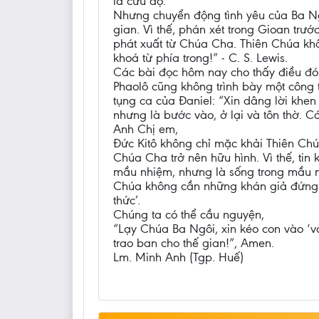
là cứu độ.
Nhưng chuyển động tình yêu của Ba Ng
gian. Vì thế, phán xét trong Gioan trư
phát xuất từ Chúa Cha. Thiên Chúa khô
khoá từ phía trong!” - C. S. Lewis.
Các bài đọc hôm nay cho thấy điều đó
Phaolô cũng không trình bày một công t
tụng ca của Đaniel: “Xin dâng lời khen
nhưng là bước vào, ở lại và tôn thờ. C
Anh Chị em,
Đức Kitô không chỉ mặc khải Thiên Ch
Chúa Cha trở nên hữu hình. Vì thế, tin
mầu nhiệm, nhưng là sống trong mầu nhi
Chúa không cần những khán giả đứng 
thức’.
Chúng ta có thể cầu nguyện,
“Lạy Chúa Ba Ngôi, xin kéo con vào ‘v
trao ban cho thế gian!”, Amen.
Lm. Minh Anh (Tgp. Huế)