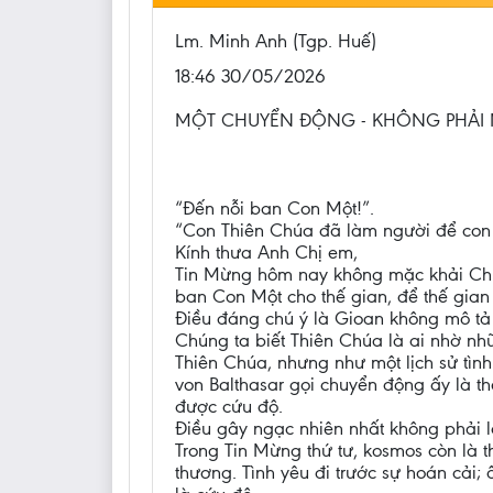
Lm. Minh Anh (Tgp. Huế)
18:46 30/05/2026
MỘT CHUYỂN ĐỘNG - KHÔNG PHẢI
“Đến nỗi ban Con Một!”.
“Con Thiên Chúa đã làm người để con 
Kính thưa Anh Chị em,
Tin Mừng hôm nay không mặc khải Chú
ban Con Một cho thế gian, để thế gian
Điều đáng chú ý là Gioan không mô tả
Chúng ta biết Thiên Chúa là ai nhờ nh
Thiên Chúa, nhưng như một lịch sử tìn
von Balthasar gọi chuyển động ấy là t
được cứu độ.
Điều gây ngạc nhiên nhất không phải l
Trong Tin Mừng thứ tư, kosmos còn là t
thương. Tình yêu đi trước sự hoán cải; 