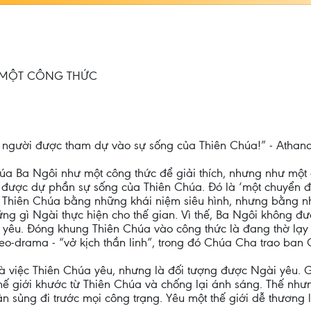
 MỘT CÔNG THỨC
người được tham dự vào sự sống của Thiên Chúa!” - Athana
a Ba Ngôi như một công thức để giải thích, nhưng như mộ
 được dự phần sự sống của Thiên Chúa. Đó là ‘một chuyển đ
 Thiên Chúa bằng những khái niệm siêu hình, nhưng bằng nhữ
ững gì Ngài thực hiện cho thế gian. Vì thế, Ba Ngôi không đ
h yêu. Đóng khung Thiên Chúa vào công thức là đang thờ lạy
heo-drama - “vở kịch thần linh”, trong đó Chúa Cha trao ban
à việc Thiên Chúa yêu, nhưng là đối tượng được Ngài yêu. G
hế giới khước từ Thiên Chúa và chống lại ánh sáng. Thế nhưn
ân sủng đi trước mọi công trạng. Yêu một thế giới dễ thương là