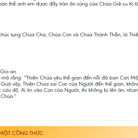
oàn thể anh em được đầy tràn ân sủng của Chúa Giê-su Ki-tô
vinh chúc tụng Chúa Cha, Chúa Con và Chúa Thánh Thần, là Th
 Gio-an.
ê-mô rằng: “Thiên Chúa yêu thế gian đến nỗi đã ban Con Một,
Quả vậy, Thiên Chúa sai Con của Người đến thế gian, không
u độ. Ai tin vào Con của Người, thì không bị lên án; nhưng k
 Chúa.”
 MỘT CÔNG THỨC