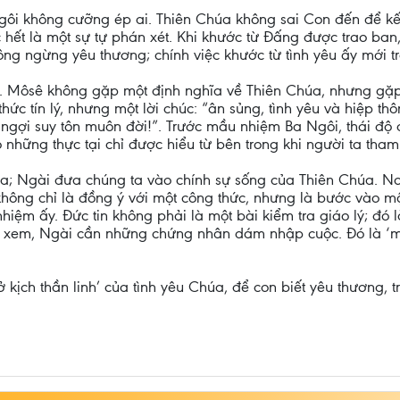
ôi không cưỡng ép ai. Thiên Chúa không sai Con đến để kết
ớc hết là một sự tự phán xét. Khi khước từ Đấng được trao ban
ng ngừng yêu thương; chính việc khước từ tình yêu ấy mới 
. Môsê không gặp một định nghĩa về Thiên Chúa, nhưng gặp
hức tín lý, nhưng một lời chúc: “ân sủng, tình yêu và hiệp t
 ngợi suy tôn muôn đời!”. Trước mầu nhiệm Ba Ngôi, thái độ đ
ó những thực tại chỉ được hiểu từ bên trong khi người ta tha
úa; Ngài đưa chúng ta vào chính sự sống của Thiên Chúa. N
 không chỉ là đồng ý với một công thức, nhưng là bước vào m
ệm ấy. Đức tin không phải là một bài kiểm tra giáo lý; đó l
xem, Ngài cần những chứng nhân dám nhập cuộc. Đó là ‘m
ở kịch thần linh’ của tình yêu Chúa, để con biết yêu thương