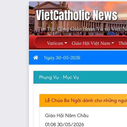
VietCatholic News
Tin Tức Công Giáo Hoàn Vũ và Việt 
Vatican
Giáo Hội Việt Nam
Thô
Ngày 30-05-2026
Phụng Vụ - Mục Vụ
Lễ Chúa Ba Ngôi dành cho những ngườ
Giáo Hội Năm Châu
01:08 30/05/2026