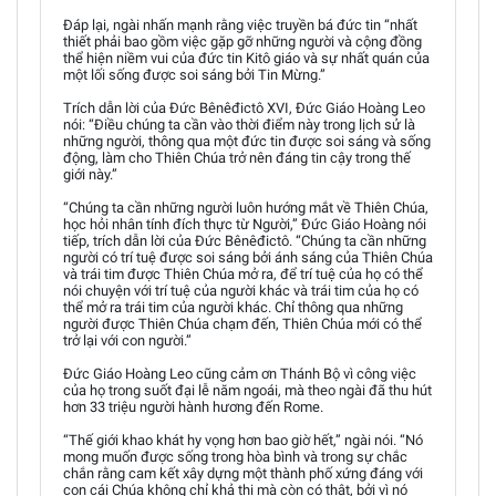
Đáp lại, ngài nhấn mạnh rằng việc truyền bá đức tin “nhất
thiết phải bao gồm việc gặp gỡ những người và cộng đồng
thể hiện niềm vui của đức tin Kitô giáo và sự nhất quán của
một lối sống được soi sáng bởi Tin Mừng.”
Trích dẫn lời của Đức Bênêđictô XVI, Đức Giáo Hoàng Leo
nói: “Điều chúng ta cần vào thời điểm này trong lịch sử là
những người, thông qua một đức tin được soi sáng và sống
động, làm cho Thiên Chúa trở nên đáng tin cậy trong thế
giới này.”
“Chúng ta cần những người luôn hướng mắt về Thiên Chúa,
học hỏi nhân tính đích thực từ Người,” Đức Giáo Hoàng nói
tiếp, trích dẫn lời của Đức Bênêđictô. “Chúng ta cần những
người có trí tuệ được soi sáng bởi ánh sáng của Thiên Chúa
và trái tim được Thiên Chúa mở ra, để trí tuệ của họ có thể
nói chuyện với trí tuệ của người khác và trái tim của họ có
thể mở ra trái tim của người khác. Chỉ thông qua những
người được Thiên Chúa chạm đến, Thiên Chúa mới có thể
trở lại với con người.”
Đức Giáo Hoàng Leo cũng cảm ơn Thánh Bộ vì công việc
của họ trong suốt đại lễ năm ngoái, mà theo ngài đã thu hút
hơn 33 triệu người hành hương đến Rome.
“Thế giới khao khát hy vọng hơn bao giờ hết,” ngài nói. “Nó
mong muốn được sống trong hòa bình và trong sự chắc
chắn rằng cam kết xây dựng một thành phố xứng đáng với
con cái Chúa không chỉ khả thi mà còn có thật, bởi vì nó