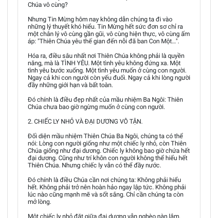
Chúa vô cùng?
Nhưng Tin Mừng hôm nay không dẫn chúng ta đi vào
những lý thuyết khó hiểu. Tin Mừng hết sức đơn sơ chỉ ra
một chân lý vô cùng gần gũi, vô cùng hiện thực, vô cùng ấm
áp: "Thiên Chúa yêu thế gian đến nỗi đã ban Con Một…".
Hóa ra, điều sâu nhất nơi Thiên Chúa không phải là quyền
năng, mà là TÌNH YÊU. Một tình yêu không đứng xa. Một
tình yêu bước xuống. Một tình yêu muốn ở cùng con người.
Ngay cả khi con người còn yếu đuối. Ngay cả khi lòng người
đầy những giới hạn và bất toàn.
Đó chính là điều đẹp nhất của mầu nhiệm Ba Ngôi: Thiên
Chúa chưa bao giờ ngừng muốn ở cùng con người.
2. CHIẾC LY NHỎ VÀ ĐẠI DƯƠNG VÔ TẬN.
Đối diện mầu nhiệm Thiên Chúa Ba Ngôi, chúng ta có thể
nói: Lòng con người giống như một chiếc ly nhỏ, còn Thiên
Chúa giống như đại dương. Chiếc ly không bao giờ chứa hết
đại dương. Cũng như trí khôn con người không thể hiểu hết
Thiên Chúa. Nhưng chiếc ly vẫn có thể đầy nước.
Đó chính là điều Chúa cần nơi chúng ta: Không phải hiểu
hết. Không phải trở nên hoàn hảo ngay lập tức. Không phải
lúc nào cũng mạnh mẽ và sốt sắng. Chỉ cần chúng ta còn
mở lòng.
Một chiếc ly nhỏ đặt giữa đại dương vẫn nghèo nàn lắm.