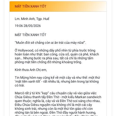
MẶT TIỀN XANH TỐT
Lm. Minh Anh, Tgp. Huế
19:06 28/05/2026
MẶT TIỀN XANH TỐT
“Muôn đời sẽ chẳng còn ai ăn trái của mày nữa!”.
Ở Hollywood, có những dãy phố nhìn từ phía trước trông
hoàn toàn như thật: ban công, cửa sổ, quán cà phê, khách
sạn… Nhưng bước ra phía sau, tất cả chỉ là những tấm
phông mặt tiền chống đỡ những khoảng trống.
Kính thưa Anh Chị em,
Tin Mừng hôm nay cũng kể về một cây vả như thế: một thứ
‘mặt tiền xanh tốt’ - rất nhiều lá, nhưng bên trong lại không
có trái.
Marcô rất ý tứ khi “kẹp” câu chuyện cây vả vào giữa việc
Chúa Giêsu thanh tẩy Đền Thờ - một kiểu Markan sandwich
quen thuộc; nghĩa là, cây vả và Đền Thờ soi sáng cho nhau.
Điều Chúa Giêsu nguyền rủa không chỉ là một cái cây
không sinh trái, nhưng còn là một thứ tôn giáo chỉ còn
những tán lá bên ngoài. Đền Thờ đầy người hành hương,