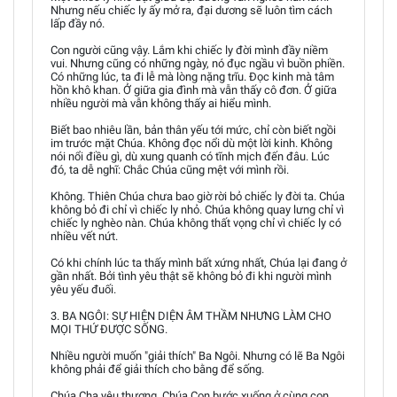
Nhưng nếu chiếc ly ấy mở ra, đại dương sẽ luôn tìm cách
lấp đầy nó.
Con người cũng vậy. Lắm khi chiếc ly đời mình đầy niềm
vui. Nhưng cũng có những ngày, nó đục ngầu vì buồn phiền.
Có những lúc, ta đi lễ mà lòng nặng trĩu. Đọc kinh mà tâm
hồn khô khan. Ở giữa gia đình mà vẫn thấy cô đơn. Ở giữa
nhiều người mà vẫn không thấy ai hiểu mình.
Biết bao nhiêu lần, bản thân yếu tới mức, chỉ còn biết ngồi
im trước mặt Chúa. Không đọc nổi dù một lời kinh. Không
nói nổi điều gì, dù xung quanh có tĩnh mịch đến đâu. Lúc
đó, ta dễ nghĩ: Chắc Chúa cũng mệt với mình rồi.
Không. Thiên Chúa chưa bao giờ rời bỏ chiếc ly đời ta. Chúa
không bỏ đi chỉ vì chiếc ly nhỏ. Chúa không quay lưng chỉ vì
chiếc ly nghèo nàn. Chúa không thất vọng chỉ vì chiếc ly có
nhiều vết nứt.
Có khi chính lúc ta thấy mình bất xứng nhất, Chúa lại đang ở
gần nhất. Bởi tình yêu thật sẽ không bỏ đi khi người mình
yêu yếu đuối.
3. BA NGÔI: SỰ HIỆN DIỆN ÂM THẦM NHƯNG LÀM CHO
MỌI THỨ ĐƯỢC SỐNG.
Nhiều người muốn "giải thích" Ba Ngôi. Nhưng có lẽ Ba Ngôi
không phải để giải thích cho bằng để sống.
Chúa Cha yêu thương. Chúa Con bước xuống ở cùng con