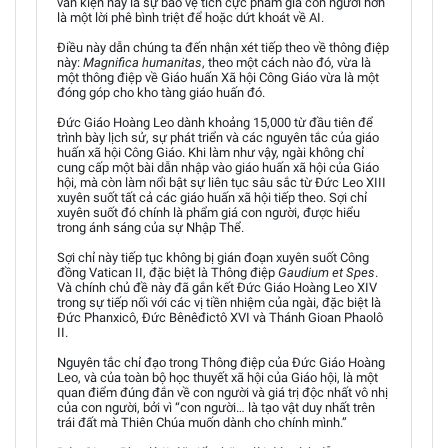
văn kiện này là sự bảo vệ tích cực phẩm giá con người hơn
là một lời phê bình triệt để hoặc dứt khoát về AI.
Điều này dẫn chúng ta đến nhận xét tiếp theo về thông điệp
này:
Magnifica humanitas
, theo một cách nào đó, vừa là
một thông điệp về Giáo huấn Xã hội Công Giáo vừa là một
đóng góp cho kho tàng giáo huấn đó.
Đức Giáo Hoàng Leo dành khoảng 15,000 từ đầu tiên để
trình bày lịch sử, sự phát triển và các nguyên tắc của giáo
huấn xã hội Công Giáo. Khi làm như vậy, ngài không chỉ
cung cấp một bài dẫn nhập vào giáo huấn xã hội của Giáo
hội, mà còn làm nổi bật sự liên tục sâu sắc từ Đức Leo XIII
xuyên suốt tất cả các giáo huấn xã hội tiếp theo. Sợi chỉ
xuyên suốt đó chính là phẩm giá con người, được hiểu
trong ánh sáng của sự Nhập Thể.
Sợi chỉ này tiếp tục không bị gián đoạn xuyên suốt Công
đồng Vatican II, đặc biệt là Thông điệp
Gaudium et Spes
.
Và chính chủ đề này đã gắn kết Đức Giáo Hoàng Leo XIV
trong sự tiếp nối với các vị tiền nhiệm của ngài, đặc biệt là
Đức Phanxicô, Đức Bênêđictô XVI và Thánh Gioan Phaolô
II.
Nguyên tắc chỉ đạo trong Thông điệp của Đức Giáo Hoàng
Leo, và của toàn bộ học thuyết xã hội của Giáo hội, là một
quan điểm đúng đắn về con người và giá trị độc nhất vô nhị
của con người, bởi vì “con người… là tạo vật duy nhất trên
trái đất mà Thiên Chúa muốn dành cho chính mình.”