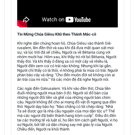
Tin Mừng Chúa Giêsu Kitô theo Thánh Mác-cô
Khi nghe dân chúng hoan hô, Chúa Giêsu vào thành Giê-
rusalem, lên đền thờ và sau khi đã đưa mắt quan sát mọi
sự, và lúc trời đã xế chiều, Người ra về Bêtania cùng với
nhóm mười hai. Hôm sau, khi thầy trò rời bỏ Bêtania, Người
thấy đói. Và khi thấy ở đàng xa có một cây vả nhiều lá,
Người đến xem coi có trái nào không. Nhưng khi lại gần,
Người chỉ thấy có lá thôi, vì không phải là mùa có trái. Người
phán bảo cây vả rằng: "Cho đến muôn đời sẽ không còn ai
ăn trái của mi nữa.” Và các môn đệ đã nghe Người nói.
Các ngài đến Giêrusalem. Và khi vào đền thờ, Chúa liền
đuổi những người mua bán ở đó. Người xô đổ bàn của
những người đổi tiền và ghế của những người bán chim
câu. Người không để cho ai mang đồ vật đi ngang qua đền
thờ. Người dạy bảo họ: "Nào chẳng có lời chép rằng: "Nhà
Ta sẽ được gọi là nhà cầu nguyện của mọi dận tộc ư? Thế
mà các ngươi đã biến thành hang trộm cướp". Điều đó đến
tai các trưởng tế và luật sĩ, họ liền tìm cách giết Người, vì họ
sợ Người, bởi tất cả dân chúng say mê giáo lý của Người.
Chiều đến, Người ra khỏi thành.