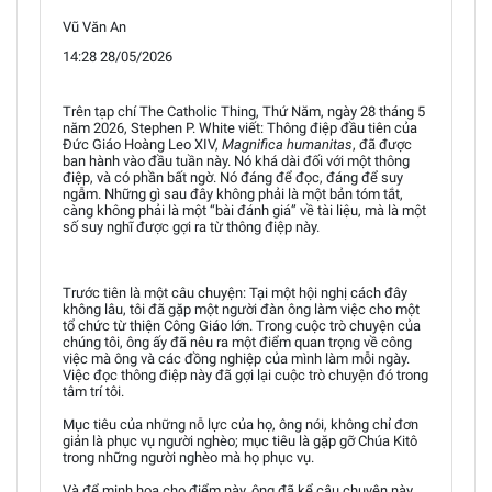
Vũ Văn An
14:28 28/05/2026
Trên tạp chí The Catholic Thing, Thứ Năm, ngày 28 tháng 5
năm 2026, Stephen P. White viết: Thông điệp đầu tiên của
Đức Giáo Hoàng Leo XIV,
Magnifica humanitas
, đã được
ban hành vào đầu tuần này. Nó khá dài đối với một thông
điệp, và có phần bất ngờ. Nó đáng để đọc, đáng để suy
ngẫm. Những gì sau đây không phải là một bản tóm tắt,
càng không phải là một “bài đánh giá” về tài liệu, mà là một
số suy nghĩ được gợi ra từ thông điệp này.
Trước tiên là một câu chuyện: Tại một hội nghị cách đây
không lâu, tôi đã gặp một người đàn ông làm việc cho một
tổ chức từ thiện Công Giáo lớn. Trong cuộc trò chuyện của
chúng tôi, ông ấy đã nêu ra một điểm quan trọng về công
việc mà ông và các đồng nghiệp của mình làm mỗi ngày.
Việc đọc thông điệp này đã gợi lại cuộc trò chuyện đó trong
tâm trí tôi.
Mục tiêu của những nỗ lực của họ, ông nói, không chỉ đơn
giản là phục vụ người nghèo; mục tiêu là gặp gỡ Chúa Kitô
trong những người nghèo mà họ phục vụ.
Và để minh họa cho điểm này, ông đã kể câu chuyện này.