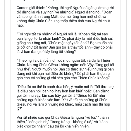
Carson giải thích: “Không, tôi nghĩ Người cố gắng làm người
đó dừng lại và suy nghĩ về những gì Người đang nói. “Đoạn
văn song hành trong Mátthêu mở rộng hơn một chút và
không thấy Chúa Giêsu hạ thấp thiên tính của Người chút
nào.
"Tôi nghĩ tất cả những gì Người nói là, ‘Khoan đã; tại sao
bạn lại gọi tôi là nhân lành? Có phải đây là một điều lịch sự,
giống như ông nói, "Chúc một ngày tốt lành"? Bạn muốn nói
gì bởi chữ tốt lành? Bạn gọi tôi là thầy tốt lành - đây có phải
là vì bạn đang cố lấy lòng tôi không?'
“Theo nghĩa căn bản, chỉ có một người tốt, và đó là Thiên
Chúa. Nhưng Chúa Giêsu không ngầm nói: 'Vậy đừng gọi tôi
như thế'. Người muốn nói Bạn có thực sự hiểu những gì bạn
đang nói khi bạn nói điều đó không? Có phải bạn thực sự
gán cho tôi những gì chỉ nên gán cho Thiên Chúa không?'
“Điều đó có thể là cách đùa bỡn, ý muốn nói là, 'Tôi thực sự
là điều bạn nói; bạn nói hay hơn bạn biết' hoặc 'Bạn đừng
gọi tôi như vậy; lần sau hãy gọi tôi là "Giêsu tội lỗi" như
những người khác vẫn làm.' Xét về tất cả những gì Chúa
Giêsu nói và làm ở những nơi khác, hiểu cách nào thì hợp
lý?”
Với rất nhiều câu gọi Chúa Giêsu là người “vô tội,” “thánh
thiện,” “công chính,” “trong trắng... không ô uế,” và “tách
biệt khỏi tội nhân,” câu trả lời khá hiển nhiên.