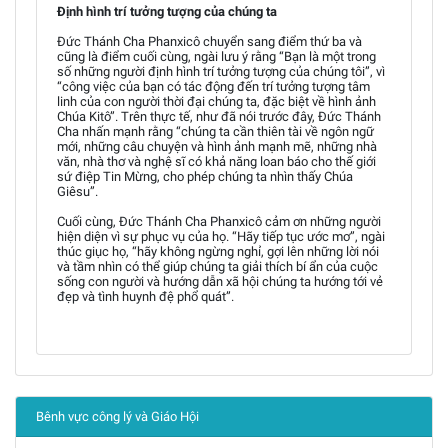
Định hình trí tưởng tượng của chúng ta
Đức Thánh Cha Phanxicô chuyển sang điểm thứ ba và
cũng là điểm cuối cùng, ngài lưu ý rằng “Bạn là một trong
số những người định hình trí tưởng tượng của chúng tôi”, vì
“công việc của bạn có tác động đến trí tưởng tượng tâm
linh của con người thời đại chúng ta, đặc biệt về hình ảnh
Chúa Kitô”. Trên thực tế, như đã nói trước đây, Đức Thánh
Cha nhấn mạnh rằng “chúng ta cần thiên tài về ngôn ngữ
mới, những câu chuyện và hình ảnh mạnh mẽ, những nhà
văn, nhà thơ và nghệ sĩ có khả năng loan báo cho thế giới
sứ điệp Tin Mừng, cho phép chúng ta nhìn thấy Chúa
Giêsu”.
Cuối cùng, Đức Thánh Cha Phanxicô cảm ơn những người
hiện diện vì sự phục vụ của họ. “Hãy tiếp tục ước mơ”, ngài
thúc giục họ, “hãy không ngừng nghỉ, gợi lên những lời nói
và tầm nhìn có thể giúp chúng ta giải thích bí ẩn của cuộc
sống con người và hướng dẫn xã hội chúng ta hướng tới vẻ
đẹp và tình huynh đệ phổ quát”.
Bênh vực công lý và Giáo Hội