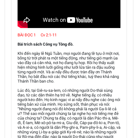
BÀI ĐỌC 1 Cv 2:1-11
Bài trích sách Công vụ Tông đồ.
Khi đến ngày lễ Ngũ Tuần, mọi người đang tề tựu ở một nơi,
bỗng từ trời phát ra một tiếng động, như tiếng gió mạnh ùa
vào đầy cả căn nhà, nơi họ đang tụ họp. Rồi họ thấy xuất
hiện những hình lưỡi giống như lưỡi lửa tản ra đậu xuống
từng người một. Và ai nấy đều được tràn đầy ơn Thánh
Thần, họ bắt đầu nói các thứ tiếng khác, tuỳ theo khả năng
Thánh Thần ban cho.
Lúc đó, tại Giê-ru-sa-lem, có những người Do-thái sùng
đạo, từ các dân thiên hạ trở về. Nghe tiếng ấy, có nhiều
người kéo đến. Họ kinh ngạc vì ai nấy đều nghe các ông nói
tiếng bản xứ của mình. Họ sửng sốt, thán phục và nói:
“Những người đang nói đó không phải là người Ga-li-lê cả
ư? Thế sao mỗi người chúng ta lại nghe họ nói tiếng mẹ đẻ
của chúng ta? Chúng ta đây, có người là dân Pác-thi-a, Mê-
đi, Ê-lam, Mê-xô-pô-ta-mi-a, Giu-đê, Cáp-pa-đô-ki-a, Pon-tô,
và A-xi-a, có người là dân Phy-ghi-a, Pam-phy-li-a, Ai-cập, và
những vùng Li-by-a giáp giới Ky-rê-nê; nào là những người
từ Rô-ma đến đây; nào là người Do-thái cũng như người