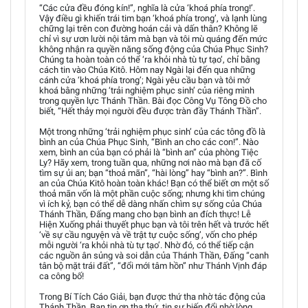
“Các cửa đều đóng kín!”, nghĩa là cửa ‘khoá phía trong!’.
Vậy điều gì khiến trái tim bạn ‘khoá phía trong’, và lạnh lùng
chững lại trên con đường hoán cải và dấn thân? Không lẽ
chỉ vì sự ươn lười nội tâm mà bạn và tôi mù quáng đến mức
không nhận ra quyền năng sống động của Chúa Phục Sinh?
Chúng ta hoàn toàn có thể ‘ra khỏi nhà tù tự tạo’, chỉ bằng
cách tin vào Chúa Kitô. Hôm nay Ngài lại đến qua những
cánh cửa ‘khoá phía trong’; Ngài yêu cầu bạn và tôi mở
khoá bằng những ‘trải nghiệm phục sinh’ của riêng mình
trong quyền lực Thánh Thần. Bài đọc Công Vụ Tông Đồ cho
biết, “Hết thảy mọi người đều được tràn đầy Thánh Thần”.
Một trong những ‘trải nghiệm phục sinh’ của các tông đồ là
bình an của Chúa Phục Sinh, “Bình an cho các con!”. Nào
xem, bình an của bạn có phải là “bình an” của phòng Tiệc
Ly? Hãy xem, trong tuần qua, những nơi nào mà bạn đã cố
tìm sự ủi an; bạn “thoả mãn”, “hài lòng” hay “bình an?”. Bình
an của Chúa Kitô hoàn toàn khác! Bạn có thể biết ơn một số
thoả mãn vốn là một phần cuộc sống; nhưng khi tìm chúng
vì ích kỷ, bạn có thể dễ dàng nhấn chìm sự sống của Chúa
Thánh Thần, Đấng mang cho bạn bình an đích thực! Lễ
Hiện Xuống phải thuyết phục bạn và tôi trên hết và trước hết
‘về sự cầu nguyện và về trật tự cuộc sống’, vốn cho phép
mỗi người ‘ra khỏi nhà tù tự tạo’. Nhờ đó, có thể tiếp cận
các nguồn ân sủng và soi dẫn của Thánh Thần, Đấng “canh
tân bộ mặt trái đất”, “đổi mới tâm hồn” như Thánh Vịnh đáp
ca công bố!
Trong Bí Tích Cáo Giải, bạn được thứ tha nhờ tác động của
Thánh Thần. Bạn tin ơn tha thứ, tin sự biến đổi nhờ lòng