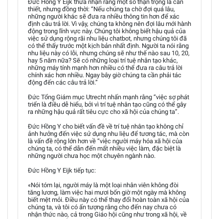
Đức Hồng Y Eijk thừa nhận rằng một số thận trọng là cần
thiết, nhưng đồng thời: “Nếu chúng ta chờ đợi quá lâu,
những người khác sẽ đưa ra nhiều thông tin hơn để xác
định câu trả lời. Vì vậy, chúng ta không nên đợi lâu mới hành
động trong lĩnh vực này. Chúng tôi không biết hậu quả của
việc sử dụng rộng rãi nhu liệu chatbot, nhưng chúng tôi đã
có thể thấy trước một kịch bản nhất định. Người ta nói rằng
nhu liệu này có lỗi, nhưng chúng sẽ như thế nào sau 10, 20,
hay 5 năm nữa? Sẽ có những loại trí tuệ nhân tạo khác,
những máy tính mạnh hơn nhiều có thể đưa ra câu trả lời
chính xác hơn nhiều. Ngay bây giờ chúng ta cần phải tác
động đến các câu trả lời.”
Đức Tổng Giám mục Utrecht nhấn mạnh rằng “việc sợ phát
triển là điều dễ hiểu, bởi vì trí tuệ nhân tạo cũng có thể gây
ra những hậu quả rất tiêu cực cho xã hội của chúng ta”.
Đức Hồng Y cho biết vấn đề về trí tuệ nhân tạo không chỉ
ảnh hưởng đến việc sử dụng nhu liệu để tương tác, mà còn
là vấn đề rộng lớn hơn về “việc người máy hóa xã hội của
chúng ta, có thể dẫn đến mất nhiều việc làm, đặc biệt là
những người chưa học một chuyên ngành nào.
Đức Hồng Y Eijk tiếp tục:
«Nói tóm lại, người máy là một loại nhân viên không đòi
tăng lương, làm việc hai mươi bốn giờ một ngày mà không
biết mệt mỏi. Điều này có thể thay đổi hoàn toàn xã hội của
chúng ta, và tôi có ấn tượng rằng cho đến nay chưa có
nhận thức nào, cả trong Giáo hội cũng như trong xã hội, về