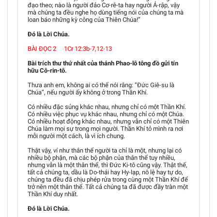
đạo theo; nào là người đảo Cơ-rê-ta hay người Ả-rập, vậy
mà chúng ta đều nghe họ dùng tiếng nói của chúng ta mà
loan báo những kỳ công của Thiên Chúa!”
Đó là Lời Chúa.
BÀI ĐỌC 2 1Cr 12:3b-7,12-13
Bài trích thư thứ nhất của thánh Phao-lô tông đồ gửi tín
hữu Cô-rin-tô.
Thưa anh em, không ai có thể nói rằng: “Đức Giê-su là
Chúa”, nếu người ấy không ở trong Thần Khí.
Có nhiều đặc sủng khác nhau, nhưng chỉ có một Thần Khí.
Có nhiều việc phục vụ khác nhau, nhưng chỉ có một Chúa.
Có nhiều hoạt động khác nhau, nhưng vẫn chỉ có một Thiên
Chúa làm mọi sự trong mọi người. Thần Khí tỏ mình ra nơi
mỗi người một cách, là vì ích chung.
Thật vậy, ví như thân thể người ta chỉ là một, nhưng lại có
nhiều bộ phận, mà các bộ phận của thân thể tuy nhiều,
nhưng vẫn là một thân thể, thì Đức Ki-tô cũng vậy. Thật thế,
tất cả chúng ta, dầu là Do-thái hay Hy-lạp, nô lệ hay tự do,
chúng ta đều đã chịu phép rửa trong cùng một Thần Khí để
trở nên một thân thể. Tất cả chúng ta đã được đầy tràn một
Thần Khí duy nhất.
Đó là Lời Chúa.