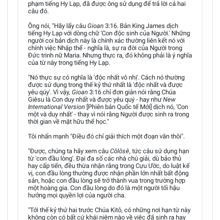
phạm tiếng Hy Lạp, đã được ông sử dụng để trả lời cả hai
câu đó.
Ông nói, "Hãy lấy câu
Gioan
3:16. Bản King James dịch
tiếng Hy Lạp với dòng chữ 'Con độc sinh của Người.' Những
người coi bản dịch này là chính xác thường liên kết nó với
chính việc Nhập thể - nghĩa là, sự ra đời của Người trong
Đức trinh nữ Maria. Nhưng thực ra, đó không phải là ý nghĩa
của từ này trong tiếng Hy Lạp.
"Nó thực sự có nghĩa là 'độc nhất vô nhị'. Cách nó thường
được sử dụng trong thế kỷ thứ nhất là 'độc nhất và được
yêu qúy'. Vì vậy,
Gioan
3:16 chỉ đơn giản nói rằng Chúa
Giêsu là Con duy nhất và được yêu quý - hay như
New
International Version
[Phiên bản Quốc tế Mới] dịch nó, 'Con
một và duy nhất' - thay vì nói rằng Người được sinh ra trong
thời gian về mặt hữu thể học."
Tôi nhấn mạnh "Điều đó chỉ giải thích một đoạn văn thôi".
"Được, chúng ta hãy xem câu
Côlôsê
, tức câu sử dụng hạn
từ 'con đầu lòng'. Đại đa số các nhà chú giải, dù bảo thủ
hay cấp tiến, đều thừa nhận rằng trong Cựu Ước, do luật kế
vị, con đầu lòng thường được nhận phần lớn nhất bất động
sản, hoặc con đầu lòng sẽ trở thành vua trong trường hợp
một hoàng gia. Con đầu lòng do đó là một người tối hậu
hưởng mọi quyền lợi của người cha.
"Tới thế kỷ thứ hai trước Chúa Kitô, có những nơi hạn từ này
không còn có bất cứ khái niệm nào về việc đã sinh ra hay