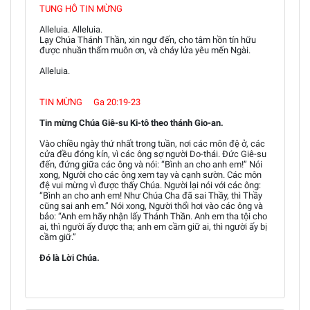
TUNG HÔ TIN MỪNG
Alleluia. Alleluia.
Lạy Chúa Thánh Thần, xin ngự đến, cho tâm hồn tín hữu
được nhuần thấm muôn ơn, và cháy lửa yêu mến Ngài.
Alleluia.
TIN MỪNG Ga 20:19-23
Tin mừng Chúa Giê-su Ki-tô theo thánh Gio-an.
Vào chiều ngày thứ nhất trong tuần, nơi các môn đệ ở, các
cửa đều đóng kín, vì các ông sợ người Do-thái. Đức Giê-su
đến, đứng giữa các ông và nói: “Bình an cho anh em!” Nói
xong, Người cho các ông xem tay và cạnh sườn. Các môn
đệ vui mừng vì được thấy Chúa. Người lại nói với các ông:
“Bình an cho anh em! Như Chúa Cha đã sai Thầy, thì Thầy
cũng sai anh em.” Nói xong, Người thổi hơi vào các ông và
bảo: “Anh em hãy nhận lấy Thánh Thần. Anh em tha tội cho
ai, thì người ấy được tha; anh em cầm giữ ai, thì người ấy bị
cầm giữ.”
Đó là Lời Chúa.