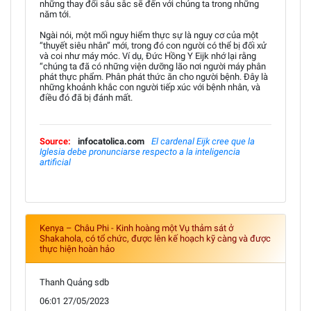
những thay đổi sâu sắc sẽ đến với chúng ta trong những
năm tới.
Ngài nói, một mối nguy hiểm thực sự là nguy cơ của một
“thuyết siêu nhân” mới, trong đó con người có thể bị đối xử
và coi như máy móc. Ví dụ, Đức Hồng Y Eijk nhớ lại rằng
“chúng ta đã có những viện dưỡng lão nơi người máy phân
phát thực phẩm. Phân phát thức ăn cho người bệnh. Đây là
những khoảnh khắc con người tiếp xúc với bệnh nhân, và
điều đó đã bị đánh mất.
Source:
infocatolica.com
El cardenal Eijk cree que la
Iglesia debe pronunciarse respecto a la inteligencia
artificial
Kenya – Châu Phi - Kinh hoàng một Vụ thảm sát ở
Shakahola, có tổ chức, được lên kế hoạch kỹ càng và được
thực hiện hoàn hảo
Thanh Quảng sdb
06:01 27/05/2023