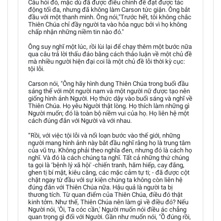
Câu hỏi đó, mặc dù đã được điều chỉnh để đạt được tác
động tối đa, nhưng đã không làm Carson tức giận. Ông bắt
đầu với một thanh minh. Ông nói,"Trước hết, tôi không chắc
Thiên Chúa chỉ đầy người ta vào hỏa ngục bởi vì họ không
chấp nhận những niềm tin nào đó."
Ông suy nghĩ một lúc, rồi lùi lại để chạy thêm một bước nữa
qua câu trả lời thấu đáo bằng cách thảo luận về một chủ đề
mà nhiều người hiện đại coi là một chủ đề lỗi thời kỳ cục:
tội lỗi.
Carson nói, "Ông hãy hình dung Thiên Chúa trong buổi đầu
sáng thế với một người nam và một người nữ được tạo nên
giống hình ảnh Người. Họ thức dậy vào buổi sáng và nghĩ về
Thiên Chúa. Họ yêu Người thật lòng. Họ thích làm những gì
Người muốn; đó là toàn bộ niềm vui của họ. Họ liên hệ một
cách đúng đắn với Người và với nhau.
“Rồi, với việc tội lỗi và nổi loạn bước vào thế giới, những
người mang hình ảnh này bắt đầu nghĩ rằng họ là trung tâm
của vũ trụ. Không phải theo nghĩa đen, nhưng đó là cách họ
nghĩ. Và đó là cách chúng ta nghĩ. Tất cả những thứ chúng
ta gọi là ‘bệnh lý xã hội' -chiến tranh, hãm hiếp, cay đắng,
ghen tị bí mật, kiêu căng, các mặc cảm tự ti; - đã được cột
chặt ngay từ đầu với sự kiện chúng ta không còn liên hệ
đúng đắn với Thiên Chúa nữa. Hậu quả là người ta bị
thương tích. Từ quan điểm của Thiên Chúa, điều đó thật
kinh tởm. Như thế, Thiên Chúa nên làm gì về điều đó? Nếu
Người nói, 'Ôi, Ta cóc cần,' Người muốn nói điều ác chẳng
quan trọng gì đối với Người. Gần như muốn nói, "Ồ đúng rồi,