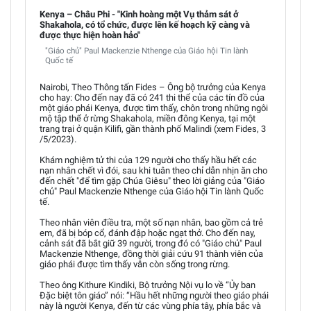
Kenya – Châu Phi - "Kinh hoàng một Vụ thảm sát ở
Shakahola, có tổ chức, được lên kế hoạch kỹ càng và
được thực hiện hoàn hảo"
"Giáo chủ" Paul Mackenzie Nthenge của Giáo hội Tin lành
Quốc tế
Nairobi, Theo Thông tấn Fides – Ông bộ trưởng của Kenya
cho hay: Cho đến nay đã có 241 thi thể của các tín đồ của
một giáo phái Kenya, được tìm thấy, chôn trong những ngôi
mộ tập thể ở rừng Shakahola, miền đông Kenya, tại một
trang trại ở quận Kilifi, gần thành phố Malindi (xem Fides, 3
/5/2023).
Khám nghiệm tử thi của 129 người cho thấy hầu hết các
nạn nhân chết vì đói, sau khi tuân theo chỉ dẫn nhịn ăn cho
đến chết "để tìm gặp Chúa Giêsu" theo lời giảng của "Giáo
chủ" Paul Mackenzie Nthenge của Giáo hội Tin lành Quốc
tế.
Theo nhân viên điều tra, một số nạn nhân, bao gồm cả trẻ
em, đã bị bóp cổ, đánh đập hoặc ngạt thở. Cho đến nay,
cảnh sát đã bắt giữ 39 người, trong đó có "Giáo chủ" Paul
Mackenzie Nthenge, đồng thời giải cứu 91 thành viên của
giáo phái được tìm thấy vẫn còn sống trong rừng.
Theo ông Kithure Kindiki, Bộ trưởng Nội vụ lo về “Ủy ban
Đặc biệt tôn giáo” nói: “Hầu hết những người theo giáo phái
này là người Kenya, đến từ các vùng phía tây, phía bắc và