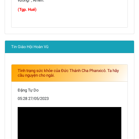
vương!”, Amen.
(Tgp. Huế)
Tin Giáo Hội Hoàn Vũ
Tình trạng sức khỏe của Đức Thánh Cha Phanxicô. Ta hãy
cầu nguyện cho ngài.
Đặng Tự Do
05:28 27/05/2023