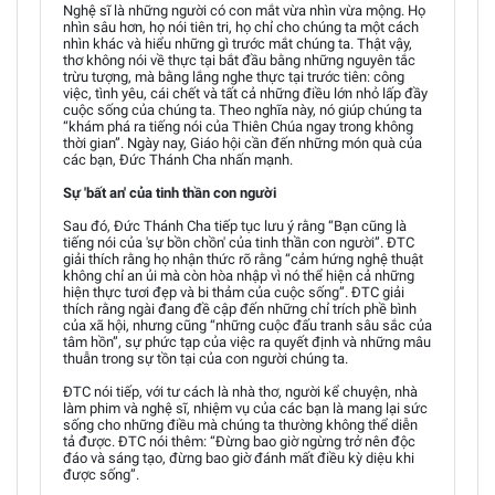
Nghệ sĩ là những người có con mắt vừa nhìn vừa mộng. Họ
nhìn sâu hơn, họ nói tiên tri, họ chỉ cho chúng ta một cách
nhìn khác và hiểu những gì trước mắt chúng ta. Thật vậy,
thơ không nói về thực tại bắt đầu bằng những nguyên tắc
trừu tượng, mà bằng lắng nghe thực tại trước tiên: công
việc, tình yêu, cái chết và tất cả những điều lớn nhỏ lấp đầy
cuộc sống của chúng ta. Theo nghĩa này, nó giúp chúng ta
“khám phá ra tiếng nói của Thiên Chúa ngay trong không
thời gian”. Ngày nay, Giáo hội cần đến những món quà của
các bạn, Đức Thánh Cha nhấn mạnh.
Sự 'bất an' của tinh thần con người
Sau đó, Đức Thánh Cha tiếp tục lưu ý rằng “Bạn cũng là
tiếng nói của 'sự bồn chồn' của tinh thần con người”. ĐTC
giải thích rằng họ nhận thức rõ rằng “cảm hứng nghệ thuật
không chỉ an ủi mà còn hòa nhập vì nó thể hiện cả những
hiện thực tươi đẹp và bi thảm của cuộc sống”. ĐTC giải
thích rằng ngài đang đề cập đến những chỉ trích phề bình
của xã hội, nhưng cũng “những cuộc đấu tranh sâu sắc của
tâm hồn”, sự phức tạp của việc ra quyết định và những mâu
thuẫn trong sự tồn tại của con người chúng ta.
ĐTC nói tiếp, với tư cách là nhà thơ, người kể chuyện, nhà
làm phim và nghệ sĩ, nhiệm vụ của các bạn là mang lại sức
sống cho những điều mà chúng ta thường không thể diễn
tả được. ĐTC nói thêm: “Đừng bao giờ ngừng trở nên độc
đáo và sáng tạo, đừng bao giờ đánh mất điều kỳ diệu khi
được sống”.