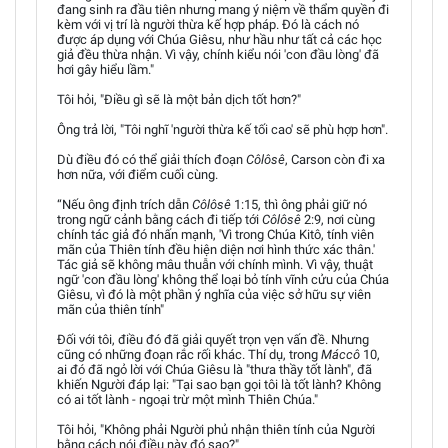
đang sinh ra đầu tiên nhưng mang ý niệm về thẩm quyền đi
kèm với vị trí là người thừa kế hợp pháp. Đó là cách nó
được áp dụng với Chúa Giêsu, như hầu như tất cả các học
giả đều thừa nhận. Vì vậy, chính kiểu nói 'con đầu lòng' đã
hơi gây hiểu lầm."
Tôi hỏi, "Điều gì sẽ là một bản dịch tốt hơn?"
Ông trả lời, "Tôi nghĩ 'người thừa kế tối cao' sẽ phù hợp hơn".
Dù điều đó có thể giải thích đoạn
Côlôsê
, Carson còn đi xa
hơn nữa, với điểm cuối cùng.
“Nếu ông định trích dẫn
Côlôsê
1:15, thì ông phải giữ nó
trong ngữ cảnh bằng cách đi tiếp tới
Côlôsê
2:9, nơi cùng
chính tác giả đó nhấn mạnh, 'Vì trong Chúa Kitô, tính viên
mãn của Thiên tính đều hiện diện nơi hình thức xác thân.'
Tác giả sẽ không mâu thuẫn với chính mình. Vì vậy, thuật
ngữ 'con đầu lòng' không thể loại bỏ tính vĩnh cửu của Chúa
Giêsu, vì đó là một phần ý nghĩa của việc sở hữu sự viên
mãn của thiên tính"
Đối với tôi, điều đó đã giải quyết trọn vẹn vấn đề. Nhưng
cũng có những đoạn rắc rối khác. Thí dụ, trong
Máccô
10,
ai đó đã ngỏ lời với Chúa Giêsu là "thưa thầy tốt lành", đã
khiến Người đáp lại: "Tại sao bạn gọi tôi là tốt lành? Không
có ai tốt lành - ngoại trừ một mình Thiên Chúa."
Tôi hỏi, "Không phải Người phủ nhận thiên tính của Người
bằng cách nói điều này đó sao?"