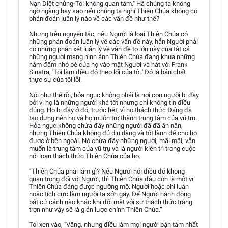
Nạn Diệt chủng-Tôi không quan tâm." Há chúng ta không
ngỡ ngàng hay sao nếu chúng ta nghĩ Thiên Chúa không có
phán đoán luân lý nào về các vấn đề như thế?
Nhưng trên nguyên tắc, nếu Người là loại Thiên Chúa có
những phán đoán luân lý về các vấn đề này, hẳn Người phải
có những phán xét luân lý về vấn đề to lớn này của tất cả
những người mang hình ảnh Thiên Chúa đang khua những
nắm đấm nhỏ bé của họ vào mặt Người và hát với Frank
Sinatra, 'Tôi làm điều đó theo lối của tôi.' Đó là bản chất
thực sự của tội lỗi.
Nói như thế rồi, hỏa ngục không phải là nơi con người bị đầy
bởi vì họ là những người khá tốt nhưng chỉ không tin điều
đúng. Họ bị đầy ở đó, trước hết, vì họ thách thức Đấng đã
tạo dựng nên họ và họ muốn trở thành trung tâm của vũ trụ.
Hỏa ngục không chứa đầy những người đã đã ăn năn,
nhưng Thiên Chúa không đủ dịu dàng và tốt lành để cho họ
được ở bên ngoài. Nó chứa đầy những người, mãi mãi, vẫn
muốn là trung tâm của vũ trụ và là người kiên trì trong cuộc
nổi loạn thách thức Thiên Chúa của họ.
“Thiên Chúa phải làm gì? Nếu Người nói điều đó không
quan trọng đối với Người, thì Thiên Chúa đâu còn là một vị
Thiên Chúa đáng được ngưỡng mộ. Người hoặc phi luân
hoặc tích cực làm người ta sởn gáy. Để Người hành động
bất cứ cách nào khác khi đối mặt với sự thách thức trắng
trợn như vậy sẽ là giản lược chính Thiên Chúa.”
Tôi xen vào, "Vâng, nhưng điều làm mọi người bận tâm nhất