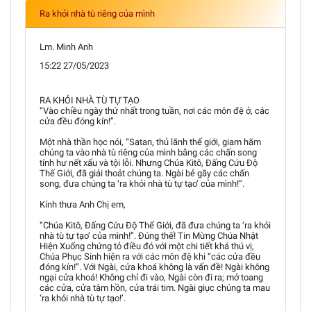
Ra khỏi nhà tù riêng của mình
Lm. Minh Anh
15:22 27/05/2023
RA KHỎI NHÀ TÙ TỰ TẠO
“Vào chiều ngày thứ nhất trong tuần, nơi các môn đệ ở, các
cửa đều đóng kín!”.
Một nhà thần học nói, “Satan, thủ lãnh thế giới, giam hãm
chúng ta vào nhà tù riêng của mình bằng các chấn song
tính hư nết xấu và tội lỗi. Nhưng Chúa Kitô, Đấng Cứu Độ
Thế Giới, đã giải thoát chúng ta. Ngài bẻ gãy các chấn
song, đưa chúng ta ‘ra khỏi nhà tù tự tạo’ của mình!”.
Kính thưa Anh Chị em,
“Chúa Kitô, Đấng Cứu Độ Thế Giới, đã đưa chúng ta ‘ra khỏi
nhà tù tự tạo’ của mình!”. Đúng thế! Tin Mừng Chúa Nhật
Hiện Xuống chứng tỏ điều đó với một chi tiết khá thú vị,
Chúa Phục Sinh hiện ra với các môn đệ khi “các cửa đều
đóng kín!”. Với Ngài, cửa khoá không là vấn đề! Ngài không
ngại cửa khoá! Không chỉ đi vào, Ngài còn đi ra; mở toang
các cửa, cửa tâm hồn, cửa trái tim. Ngài giục chúng ta mau
‘ra khỏi nhà tù tự tạo!’.