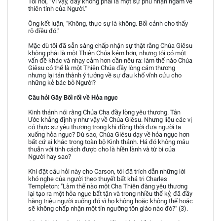
Tôi nói, "Vì vậy, đây không phải là một sự phủ nhận ngầm về
thiên tính của Người."
Ông kết luận, "Không, thực sự là không. Bối cảnh cho thấy
rõ điều đó."
Mặc dù tôi đã sẵn sàng chấp nhận sự thật rằng Chúa Giêsu
không phải là một Thiên Chúa kém hơn, nhưng tôi có một
vấn đề khác và nhạy cảm hơn cần nêu ra: làm thế nào Chúa
Giêsu có thể là một Thiên Chúa đầy lòng cảm thương
nhưng lại tán thành ý tưởng về sự đau khổ vĩnh cửu cho
những kẻ bác bỏ Người?
Câu hỏi Gây Bối rối về Hỏa ngục
Kinh thánh nói rằng Chúa Cha đầy lòng yêu thương. Tân
Ước khẳng định y như vậy về Chúa Giêsu. Nhưng liệu các vị
có thực sự yêu thương trong khi đồng thời đưa người ta
xuống hỏa ngục? Dù sao, Chúa Giêsu dạy về hỏa ngục hơn
bất cứ ai khác trong toàn bộ Kinh thánh. Há đó không mâu
thuẫn với tính cách được cho là hiền lành và từ bi của
Người hay sao?
Khi đặt câu hỏi này cho Carson, tôi đã trích dẫn những lời
khó nghe của người theo thuyết bất khả tri Charles
Templeton: "Làm thế nào một Cha Thiên đàng yêu thương
lại tạo ra một hỏa ngục bất tận và trong nhiều thế kỷ, đã đầy
hàng triệu người xuống đó vì họ không hoặc không thể hoặc
sẽ không chấp nhận một tín ngưỡng tôn giáo nào đó?" (3).