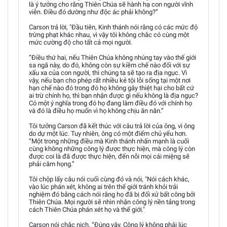
là ý tưởng cho rằng Thiên Chúa sẽ hành hạ con người vĩnh
viễn. Điều đó dường như độc ác phải không?”
Carson trả lời, "Đầu tiên, Kinh thánh nói rằng có các mức độ
trừng phạt khác nhau, vì vậy tôi không chắc có cùng một
mức cường độ cho tất cả mọi người.
“Điều thứ hai, nếu Thiên Chúa không nhúng tay vào thế giới
sa ngã này, do đó, không còn sự kiềm chế nào đối với sự
xấu xa của con người, thì chúng ta sẽ tạo ra địa ngục. Vì
vậy, nếu bạn cho phép rất nhiều kẻ tội lỗi sống tại một nơi
hạn chế nào đó trong đó họ không gây thiệt hại cho bất cứ
ai trừ chính họ, thì bạn nhận được gì nếu không là địa ngục?
Có một ý nghĩa trong đó họ đang làm điều đó với chính họ
và đó là điều họ muốn vì họ không chịu ăn năn.”
Tôi tưởng Carson đã kết thúc với câu trả lời của ông, vì ông
do dự một lúc. Tuy nhiên, ông có một điểm chủ yếu hơn.
“Một trong những điều mà Kinh thánh nhấn mạnh là cuối
cùng không những công lý được thực hiện, mà công lý còn
được coi là đã được thực hiện, đến nỗi mọi cái miệng sẽ
phải câm họng.”
Tôi chộp lấy câu nói cuối cùng đó và nói, "Nói cách khác,
vào lúc phán xét, không ai trên thế giới tránh khỏi trải
nghiệm đó bằng cách nói rằng họ đã bị đối xử bất công bởi
Thiên Chúa. Mọi người sẽ nhìn nhận công lý nền tảng trong
cách Thiên Chúa phán xét họ và thế giới."
Carson nói chắc nịch, “Đúng vậy. Công lý không phải lúc