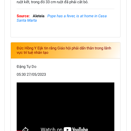
ruột kết, trong đó 33 cm ruột đã phải cắt bỏ.
Source:
Aleteia
Pope has a fever, is at home in Casa
Santa Marta
Đức Hồng Y Eijk tin rằng Giáo hội phải dấn thân trong lãnh
vực trí tuệ nhân tạo
Đặng Tự Do
05:30 27/05/2023