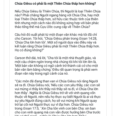
Chúa Giêsu có phải là một Thiên Chúa thấp hơn không?
Nếu Chúa Giêsu là Thiên Chúa, thì Người là loại Thiên Chúa
nào? Phải chăng Người ngang hàng với Chúa Cha, hay một
loại Thiên Chúa thấp hơn, sở hữu các thuộc tính của thiên
tính nhưng một cách nào đó không xứng hợp với bản phác
thảo tổng thể mà Cựu Ước cung cấp về Thiên Chúa?
Câu hỏi đó xuất phát từ một đoạn văn khác mà tôi đã chỉ
cho Carson. Tôi hỏi, "Chúa Giêsu phán trong
Gioan
14:28,
'Chúa Cha lớn hơn tôi’. Một số người dựa vào điều này và
kết luận rằng Chúa Giêsu phải là một Thiên Chúa thấp hơn.
Họ có đúng không?"
Carson thở dài, trả lời, "Cha tôi là một nhà thuyết giáo, và
một câu châm ngôn trong nhà chúng tôi khi tôi lớn lên là,
'Một bản văn không có ngữ cảnh trở thành cái cớ cho một
bản văn làm bằng chứng.' Điều rất quan trọng là phải xem
đoạn văn này trong ngữ cảnh của nó.
“Các môn đệ đang than van vì Chúa Giêsu nói rằng Người
sẽ ra đi. Chúa Giêsu nói, 'Nếu các con yêu thầy, các con sẽ
vui mừng vì thầy khi thầy nói thầy sẽ ra đi, vì Chúa Cha lớn
hơn thầy’. Nghĩa là Chúa Giêsu trở về với vinh quang vốn
thuộc về Người, nên nếu họ thực sự biết Người là ai và thực
sự yêu Người đúng cách, họ sẽ vui mừng khi Người quay
trở lại cõi nơi Người thực sự vĩ đại hơn. Chúa Giêsu nói
trong
Gioan
17:5, ' Xin Cha tôn vinh con bên Cha: xin ban
cho con vinh quang mà con vẫn được hưởng bên Cha trước