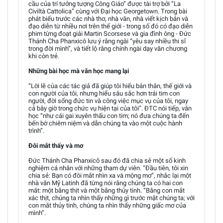
cầu của trí tưởng tượng Công Giáo” được tài trợ bởi “La
Civiltà Cattolica” cùng với Đại học Georgetown. Trong bài
phát biểu trước các nhà thơ, nhà văn, nhà viết kịch bản và
đạo diễn từ nhiều nơi trên thế giới - trong số đó có đạo diễn
phim từng đoạt giải Martin Scorsese và gia đình ông - Đức
Thánh Cha Phanxicô lưu ý rằng ngài “yêu say nhiều thi sĩ
trong đời mình”, và tiết lộ rằng chính ngài dạy văn chương
khi còn trẻ.
Những bài học mà văn học mang lại
“Lời lẽ của các tác giả đã giúp tôi hiểu bản thân, thế giới và
con người của tôi, nhưng hiểu sâu sắc hơn trái tim con
người, đời sống đức tin và công việc mục vụ của tôi, ngay
cả bây giờ trong chức vụ hiện tại của tôi”. ĐTC nói tiếp, văn
học “như cái gai xuyên thấu con tim; nó đưa chúng ta đến
bến bờ chiêm niệm và dẫn chúng ta vào một cuộc hành
trình”.
Đôi mắt thấy và mơ
Đức Thánh Cha Phanxicô sau đó đã chia sẻ một số kinh
nghiệm cá nhân với những tham dự viên. “Đầu tiên, tôi xin
chia sẻ: Bạn có đôi mắt nhìn xa và mộng mơ”, nhắc lại một
nhà văn Mỹ Latinh đã từng nói rằng chúng ta có hai con
mắt: một bằng thịt và một bằng thủy tinh. “Bằng con mắt
xác thịt, chúng ta nhìn thấy những gì trước mặt chúng ta; với
con mắt thủy tinh, chúng ta nhìn thấy những giấc mơ của
mình”.