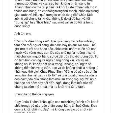
thương xót Chúa; vậy tại sao bạn không tin ân sủng từ
Thánh Thần có thể giúp bạn ‘ra khỏi tù’ để trở nên những vị
thánh anh hùng, chiến thắng trong thử thách, nhẫn nại trong
gian truân và hiệu quả trong tư cách tông đồ? Chúa Kitô
luôn ở với chúng ta; vì vậy, không lý do gì để bạn và tôi
“trung lập” hay “thoả hiệp” sau một vài sự cố tồi tệ trong
cuộc sống!
Anh Chị em,
“Các cửa đều đóng kín!”. Thế giới càng mở ra bao nhiêu,
tâm hồn mỗi người càng khép kín bấy nhiêu! Tại sao? Thế
giới mở ra với bao chèo kéo, chào mời, nhằm cuốn hút con
người vào vòng xoáy cơn lốc của chủ nghĩa hưởng thụ; nó
mồi chài con người bằng sự dễ dãi của thuyết tương đối. Từ
đó tâm hồn con người ngày càng đóng kín, ích kỷ, nếu
không nói là ‘khoá chặt phía trong’. Không, chúng ta sẽ
không để mình vong thân, bạn và tôi không phải là những tù
nhân của thế giới. Chúa Phục Sinh, “Đấng bẻ gãy các chấn
song tính hư nết xấu và tội lỗi” sẽ giải thoát chúng ta vốn là
con cái tự do của “Đấng làm mọi sự trong mọi người” như
bài đọc hai hôm nay nói đến. Ngài đang làm hết sức để
chúng ta sớm mở khoá, mà ‘ra khỏi nhà tù tự tạo!’.
Chúng ta có thể cầu nguyện,
“Lạy Chúa Thánh Thần, giúp con mở những ‘cánh cửa khoá
phía trong’; bẻ gãy ‘các chấn song’ bằng ân huệ Chúa. Đưa
con ra khỏi ‘chốn tù đày’ mà không bao giờ có chút vấn