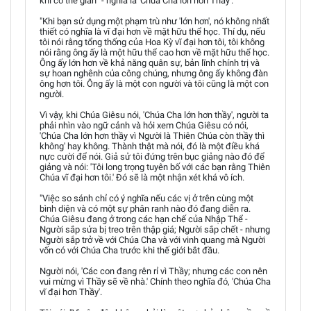
khi có thế gian” - nghĩa là 'Chúa Cha lớn hơn Thầy'.
"Khi bạn sử dụng một phạm trù như 'lớn hơn', nó không nhất
thiết có nghĩa là vĩ đại hơn về mặt hữu thể học. Thí dụ, nếu
tôi nói rằng tổng thống của Hoa Kỳ vĩ đại hơn tôi, tôi không
nói rằng ông ấy là một hữu thể cao hơn về mặt hữu thể học.
Ông ấy lớn hơn về khả năng quân sự, bản lĩnh chính trị và
sự hoan nghênh của công chúng, nhưng ông ấy không đàn
ông hơn tôi. Ông ấy là một con người và tôi cũng là một con
người.
Vì vậy, khi Chúa Giêsu nói, 'Chúa Cha lớn hơn thầy', người ta
phải nhìn vào ngữ cảnh và hỏi xem Chúa Giêsu có nói,
'Chúa Cha lớn hơn thầy vì Người là Thiên Chúa còn thầy thì
không' hay không. Thành thật mà nói, đó là một điều khá
nực cười để nói. Giả sử tôi đứng trên bục giảng nào đó để
giảng và nói: 'Tôi long trọng tuyên bố với các bạn rằng Thiên
Chúa vĩ đại hơn tôi.' Đó sẽ là một nhận xét khá vô ích.
"Việc so sánh chỉ có ý nghĩa nếu các vị ở trên cùng một
bình diện và có một sự phân ranh nào đó đang diễn ra.
Chúa Giêsu đang ở trong các hạn chế của Nhập Thể -
Người sắp sửa bị treo trên thập giá; Người sắp chết - nhưng
Người sắp trở về với Chúa Cha và với vinh quang mà Người
vốn có với Chúa Cha trước khi thế giới bắt đầu.
Người nói, 'Các con đang rên rỉ vì Thầy; nhưng các con nên
vui mừng vì Thầy sẽ về nhà.' Chính theo nghĩa đó, 'Chúa Cha
vĩ đại hơn Thầy'.