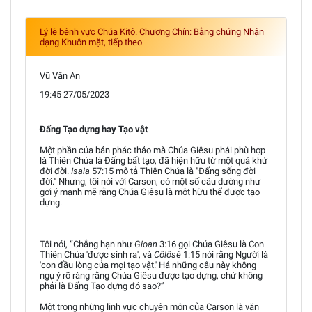
Lý lẽ bênh vực Chúa Kitô. Chương Chín: Bằng chứng Nhận
dạng Khuôn mặt, tiếp theo
Vũ Văn An
19:45 27/05/2023
Đấng Tạo dựng hay Tạo vật
Một phần của bản phác thảo mà Chúa Giêsu phải phù hợp
là Thiên Chúa là Đấng bất tạo, đã hiện hữu từ một quá khứ
đời đời.
Isaia
57:15 mô tả Thiên Chúa là "Đấng sống đời
đời." Nhưng, tôi nói với Carson, có một số câu dường như
gợi ý mạnh mẽ rằng Chúa Giêsu là một hữu thể được tạo
dựng.
Tôi nói, “Chẳng hạn như
Gioan
3:16 gọi Chúa Giêsu là Con
Thiên Chúa 'được sinh ra', và
Côlôsê
1:15 nói rằng Người là
'con đầu lòng của mọi tạo vật.' Há những câu này không
ngụ ý rõ ràng rằng Chúa Giêsu được tạo dựng, chứ không
phải là Đấng Tạo dựng đó sao?”
Một trong những lĩnh vực chuyên môn của Carson là văn