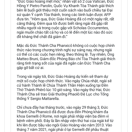
“Đức Giáo hoàng mệt mỏi,” nhân vật số 2 của Vatican, Đức
Hồng Y Pietro Parolin, Quốc Vụ Khanh Tòa Thánh giải thích
bên lề buổi giới thiệu một cuốn sách vào buổi chiều tại Đại
sứ quán Ý cạnh Tòa thánh, trong các bình luận được AFP
đưa tin. “Hôm qua, Đức Giáo Hoàng đã có một ngày rất, rất
căng thẳng. Đêm qua tôi được biết rằng ngài đã gặp rất
nhiều người và trong cuộc gặp với Scholas Occurrentes,
ngài muốn chào tất cả họ và có lẽ đến một lúc nào đó sức
đề kháng thể chất đã giảm đi.”
Mặc dù Đức Thánh Cha Phanxicô không có cuộc họp chính
thức nào trong chương trình nghị sự sáng nay, nhưng ngài
có thể có các cuộc hẹn riêng, theo thông lệ. Tuy nhiên, Ông
Matteo Bruni, Giám đốc Phòng Báo chí Tòa Thánh giải thích
rằng tình trạng sốt của ngài đã ngăn cản Đức Thánh Cha
gặp gỡ bất cứ ai.
Trong vài ngày tới, Đức Giáo Hoàng dự kiến sẽ tham dự
một số cuộc họp chính thức. Vào ngày Chúa nhật, ngài sẽ
cử hành Thánh lễ Chúa Thánh Thần Hiện xuống tại Đền
Thờ Thánh Phêrô lúc 10 giờ sáng. Vào ngày thứ Hai, Đức
Thánh Cha sẽ trao Giải thưởng Phaolô Đệ Lục cho Tổng
thống Ý Sergio Mattarella.
Chỉ chưa đầy hai tháng trước, vào ngày 29 tháng 3, Đức
Thánh Cha Phanxicô đã được đưa đến Phòng khám đa
khoa Gemelli ở Rome, nơi ngài phải nhập viện ba đêm vì
bệnh viêm phổi. Đây là lần nhập viện thứ hai của ngài kể từ
khi lên được bầu vào ngôi Giáo Hoàng vào năm 2013. Vào
tháng 7 năm 2021, ngài phải ở lại Gemelli để phẫu thuật