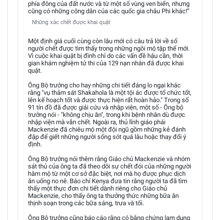
phía đông của đất nước và từ một số vùng ven biển, nhưng
cũng có những công dân của các quốc gia châu Phi khác!”
Những xác chết được khai quật
Một định giá cuối cùng còn lâu mới có câu trả lời về số
người chết được tìm thấy trong những ngôi mộ tập thể mới.
Vì cuộc khai quật bị đình chỉ do các vấn đề hậu cần, thời
gian khám nghiệm tử thi của 129 nạn nhân đã được khai
quật.
Ông Bộ trưởng cho hay những chi tiết đáng lo ngại khác
rằng "vụ thảm sát Shakahola là một tội ác được tổ chức tốt,
lên kế hoạch tốt và được thực hiện rất hoàn hảo." Trong số
91 tín đồ đã được giải cứu và nhập viện, một số - Ông bộ
trưởng nói - "không chịu ăn", trong khi bệnh nhân dù được
nhập viện mà vẫn chết. Ngoài ra, thủ lĩnh giáo phái
Mackenzie đã chiêu mộ một đội ngũ gồm những kẻ đánh
đập để giết những người sống sót quá lâu hoặc thay đổi ý
định.
Ông Bộ trưởng nói thêm rằng Giáo chủ Mackenzie và nhóm
sát thủ của ông ta đã theo dõi sự chết đói của những người
hâm mộ từ một cơ sở đặc biệt, nơi mà họ được phục dịch
ăn uống no nê. Báo chí Kenya đưa tin rằng người ta đã tìm
thấy một thực đơn chi tiết dành riêng cho Giáo chủ
Mackenzie, cho thấy ông ta thưởng thức những bữa ăn
thịnh soạn trong các bữa sáng, trưa và tối.
Ông Bộ trưởng cũng báo cáo rằng có bằng chứng lạm dụng