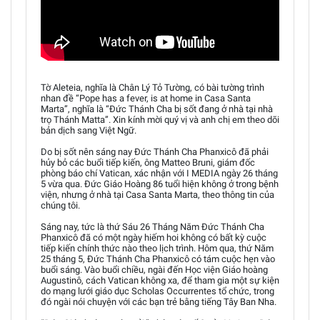
Tờ Aleteia, nghĩa là Chân Lý Tỏ Tường, có bài tường trình
nhan đề “Pope has a fever, is at home in Casa Santa
Marta”, nghĩa là “Đức Thánh Cha bị sốt đang ở nhà tại nhà
trọ Thánh Matta”. Xin kính mời quý vị và anh chị em theo dõi
bản dịch sang Việt Ngữ.
Do bị sốt nên sáng nay Đức Thánh Cha Phanxicô đã phải
hủy bỏ các buổi tiếp kiến, ông Matteo Bruni, giám đốc
phòng báo chí Vatican, xác nhận với I MEDIA ngày 26 tháng
5 vừa qua. Đức Giáo Hoàng 86 tuổi hiện không ở trong bệnh
viện, nhưng ở nhà tại Casa Santa Marta, theo thông tin của
chúng tôi.
Sáng nay, tức là thứ Sáu 26 Tháng Năm Đức Thánh Cha
Phanxicô đã có một ngày hiếm hoi không có bất kỳ cuộc
tiếp kiến chính thức nào theo lịch trình. Hôm qua, thứ Năm
25 tháng 5, Đức Thánh Cha Phanxicô có tám cuộc hẹn vào
buổi sáng. Vào buổi chiều, ngài đến Học viện Giáo hoàng
Augustinô, cách Vatican không xa, để tham gia một sự kiện
do mạng lưới giáo dục Scholas Occurrentes tổ chức, trong
đó ngài nói chuyện với các bạn trẻ bằng tiếng Tây Ban Nha.