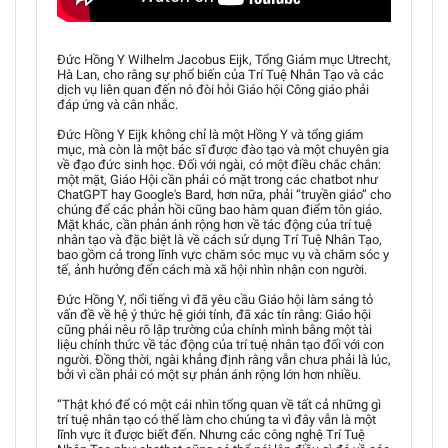
Đức Hồng Y Wilhelm Jacobus Eijk, Tổng Giám mục Utrecht,
Hà Lan, cho rằng sự phổ biến của Trí Tuệ Nhân Tạo và các
dịch vụ liên quan đến nó đòi hỏi Giáo hội Công giáo phải
đáp ứng và cân nhắc.
Đức Hồng Y Eijk không chỉ là một Hồng Y và tổng giám
mục, mà còn là một bác sĩ được đào tạo và một chuyên gia
về đạo đức sinh học. Đối với ngài, có một điều chắc chắn:
một mặt, Giáo Hội cần phải có mặt trong các chatbot như
ChatGPT hay Google's Bard, hơn nữa, phải “truyền giáo” cho
chúng để các phản hồi cũng bao hàm quan điểm tôn giáo.
Mặt khác, cần phản ánh rộng hơn về tác động của trí tuệ
nhân tạo và đặc biệt là về cách sử dụng Trí Tuệ Nhân Tạo,
bao gồm cả trong lĩnh vực chăm sóc mục vụ và chăm sóc y
tế, ảnh hưởng đến cách mà xã hội nhìn nhận con người.
Đức Hồng Y, nổi tiếng vì đã yêu cầu Giáo hội làm sáng tỏ
vấn đề về hệ ý thức hệ giới tính, đã xác tín rằng: Giáo hội
cũng phải nêu rõ lập trường của chính mình bằng một tài
liệu chính thức về tác động của trí tuệ nhân tạo đối với con
người. Đồng thời, ngài khẳng định rằng vẫn chưa phải là lúc,
bởi vì cần phải có một sự phản ánh rộng lớn hơn nhiều.
“Thật khó để có một cái nhìn tổng quan về tất cả những gì
trí tuệ nhân tạo có thể làm cho chúng ta vì đây vẫn là một
lĩnh vực ít được biết đến. Nhưng các công nghệ Trí Tuệ