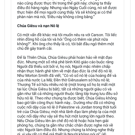
nào cũng được thực thi trong thế giới này; chúng ta thấy
điều đó hàng ngày. Nhưng vào Ngày Cuối cùng, nó sẽ được
thực hiện để mọi người cùng thấy. Và sẽ không ai có thể
phàn nàn mà nói, 'Điều này không công bằng."'
Chúa Giêsu và nạn Nô lệ
Có một vấn đề khác mà tôi muốn nêu ra với Carson. Tôi liếc
nhìn đồng hồ của tôi và hỏi "Ông có thêm vài phút nữa
không?". Khi ông cho thấy là có, tôi bắt đầu ngỏ thêm một
chủ đề gây tranh cãi.
Để là Thiên Chúa, Chúa Giêsu phải hoàn hảo về mặt đạo
đức. Nhưng một số nhà phê bình Kitô giáo cáo buộc rằng
Người đã thiếu sót bởi vì, họ nói, Người mặc nhiên chấp
nhận thực hành ghê tởm về mặt đạo đức là chế độ nô lệ.
Như Morton Smith đã viết, “Có vô số nô lệ của hoàng đế và
của nhà nước La Mã; Đền thờ Giêrusalem sở hữu nô lệ;
Thượng Tế sở hữu nhiều nô lệ (một trong số họ bị mất một
tai lúc Chúa Giêsu bị bắt); tất cả những người giàu có và
gần như tất cả những người thuộc tầng lớp trung lưu đều sở
hữu nô lệ. Theo như chúng ta được biết, Chúa Giêsu không
bao giờ tấn công thực hành này... Dường như đã có những
cuộc nổi dậy của nô lệ ở Palestine và Jordan trong thời tuổi
trẻ của Chúa Giêsu; một nhà lãnh đạo làm phép lạ của một
cuộc nổi dậy như vậy sẽ thu hút một lượng lớn người theo.
Nếu Chúa Giêsu lên án chế độ nô lệ hoặc hứa hẹn giải
phóng họ, chúng ta gần như chắc chắn được nghe nói về
việc Người làm điều đó. Nhưng chúng ta không nghe thấy
gì, vì vậy rất có thể giả thiết là Người không nói gì” (4).