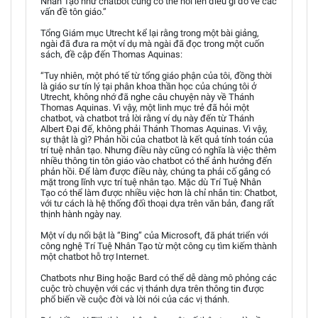
Nhân Tạo như chatbot cũng có thể nói lên điều gì đó về các
vấn đề tôn giáo.”
Tổng Giám mục Utrecht kể lại rằng trong một bài giảng,
ngài đã đưa ra một ví dụ mà ngài đã đọc trong một cuốn
sách, đề cập đến Thomas Aquinas:
“Tuy nhiên, một phó tế từ tổng giáo phận của tôi, đồng thời
là giáo sư tín lý tại phân khoa thần học của chúng tôi ở
Utrecht, không nhớ đã nghe câu chuyện này về Thánh
Thomas Aquinas. Vì vậy, một linh mục trẻ đã hỏi một
chatbot, và chatbot trả lời rằng ví dụ này đến từ Thánh
Albert Đại đế, không phải Thánh Thomas Aquinas. Vì vậy,
sự thật là gì? Phản hồi của chatbot là kết quả tính toán của
trí tuệ nhân tạo. Nhưng điều này cũng có nghĩa là việc thêm
nhiều thông tin tôn giáo vào chatbot có thể ảnh hưởng đến
phản hồi. Để làm được điều này, chúng ta phải cố gắng có
mặt trong lĩnh vực trí tuệ nhân tạo. Mặc dù Trí Tuệ Nhân
Tạo có thể làm được nhiều việc hơn là chỉ nhắn tin: Chatbot,
với tư cách là hệ thống đối thoại dựa trên văn bản, đang rất
thịnh hành ngày nay.
Một ví dụ nổi bật là “Bing” của Microsoft, đã phát triển với
công nghệ Trí Tuệ Nhân Tạo từ một công cụ tìm kiếm thành
một chatbot hỗ trợ Internet.
Chatbots như Bing hoặc Bard có thể dễ dàng mô phỏng các
cuộc trò chuyện với các vị thánh dựa trên thông tin được
phổ biến về cuộc đời và lời nói của các vị thánh.