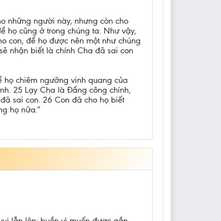
cho những người này, nhưng còn cho
để họ cũng ở trong chúng ta. Như vậy,
cho con, để họ được nên một như chúng
sẽ nhận biết là chính Cha đã sai con
để họ chiêm ngưỡng vinh quang của
ành. 25 Lạy Cha là Đấng công chính,
đã sai con. 26 Con đã cho họ biết
ng họ nữa.”
 vui lẫn lộn; buồn vì muốn được gần