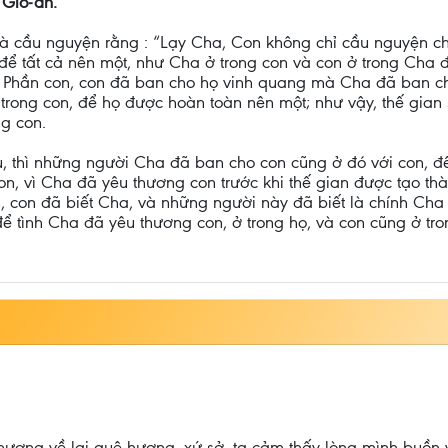
 Gio-an.
 và cầu nguyện rằng : “Lạy Cha, Con không chỉ cầu nguyện 
 để tất cả nên một, như Cha ở trong con và con ở trong Cha 
 22 Phần con, con đã ban cho họ vinh quang mà Cha đã ban 
 trong con, để họ được hoàn toàn nên một; như vậy, thế gian 
g con.
, thì những người Cha đã ban cho con cũng ở đó với con, 
, vì Cha đã yêu thương con trước khi thế gian được tạo th
, con đã biết Cha, và những người này đã biết là chính Cha 
ể tình Cha đã yêu thương con, ở trong họ, và con cũng ở tro
thương về lại quê hương, xứ sở, ta cảm thấy lòng mình buồn