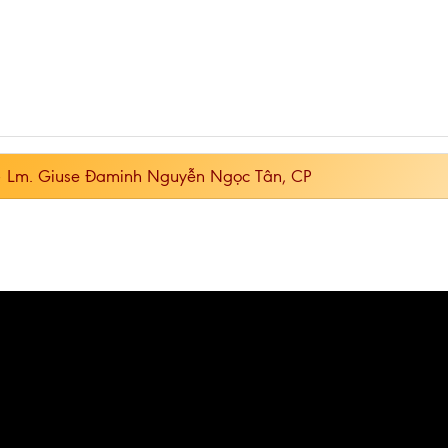
– Lm. Giuse Đaminh Nguyễn Ngọc Tân, CP