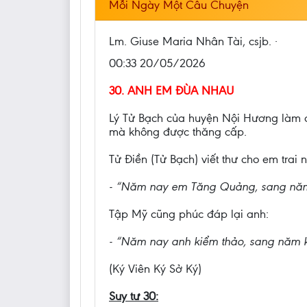
Mỗi Ngày Một Câu Chuyện
Lm. Giuse Maria Nhân Tài, csjb. ·
00:33 20/05/2026
30. ANH EM ĐÙA NHAU
Lý Tử Bạch của huyện Nội Hương làm q
mà không được thăng cấp.
Tử Điền (Tử Bạch) viết thư cho em trai n
- “Năm nay em Tăng Quảng, sang năm 
Tập Mỹ cũng phúc đáp lại anh:
- “Năm nay anh kiểm thảo, sang năm ki
(Ký Viên Ký Sở Ký)
Suy tư 30: