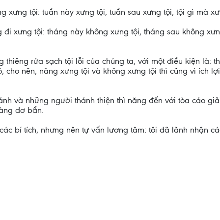
g xưng tội: tuần này xưng tội, tuần sau xưng tội, tội gì mà xư
đi xưng tội: tháng này không xưng tội, tháng sau không xưng 
g thiêng rửa sạch tội lỗi của chúng ta, với một điều kiện là: t
 cho nên, năng xưng tội và không xưng tội thì cũng vì ích lợ
ánh và những người thánh thiện thì năng đến với tòa cáo giải
càng dơ bẩn.
ác bí tích, nhưng nên tự vấn lương tâm: tôi đã lãnh nhận các