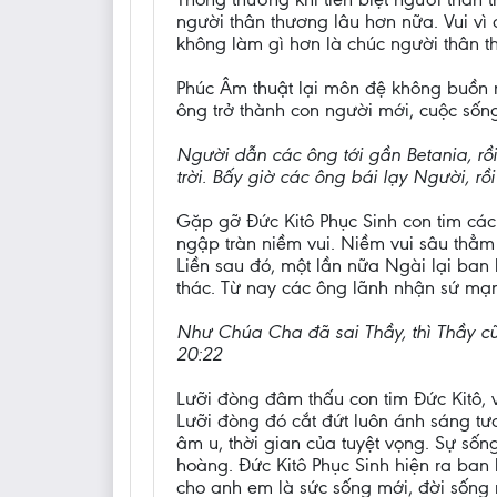
người thân thương lâu hơn nữa. Vui vì
không làm gì hơn là chúc người thân 
Phúc Âm thuật lại môn đệ không buồn man
ông trở thành con người mới, cuộc sống
Người dẫn các ông tới gần Betania, rồi
trời. Bấy giờ các ông bái lạy Người, rồi
Gặp gỡ Đức Kitô Phục Sinh con tim các 
ngập tràn niềm vui. Niềm vui sâu thẳm t
Liền sau đó, một lần nữa Ngài lại ban 
thác. Từ nay các ông lãnh nhận sứ mạ
Như Chúa Cha đã sai Thầy, thì Thầy c
20:22
Lưỡi đòng đâm thấu con tim Đức Kitô, v
Lưỡi đòng đó cắt đứt luôn ánh sáng tư
âm u, thời gian của tuyệt vọng. Sự sống
hoàng. Đức Kitô Phục Sinh hiện ra ban 
cho anh em là sức sống mới, đời sống 