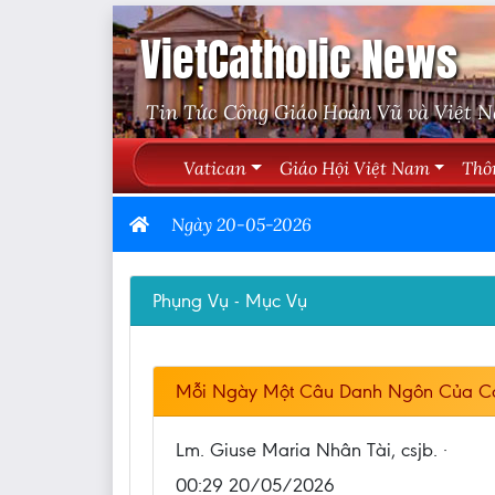
VietCatholic News
Tin Tức Công Giáo Hoàn Vũ và Việt 
Vatican
Giáo Hội Việt Nam
Thô
Ngày 20-05-2026
Phụng Vụ - Mục Vụ
Mỗi Ngày Một Câu Danh Ngôn Của C
Lm. Giuse Maria Nhân Tài, csjb. ·
00:29 20/05/2026