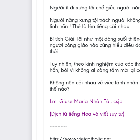
Người ít đi xưng tội chế giễu người năn
Người năng xưng tội trách người không 
linh hồn ! Thế là lên tiếng cãi nhau.
Bí tích Giải Tội như một dòng suối thiên
người công giáo nào cũng hiểu điều đó,
thôi.
Tuy nhiên, theo kinh nghiệm của các th
hồn, bởi vì không ai càng tắm mà lại 
Không nên cãi nhau về việc lãnh nhận c
thế nào?
Lm. Giuse Maria Nhân Tài, csjb.
(Dịch từ tiếng Hoa và viết suy tư)
-----------
http://www.vietcatholic.net