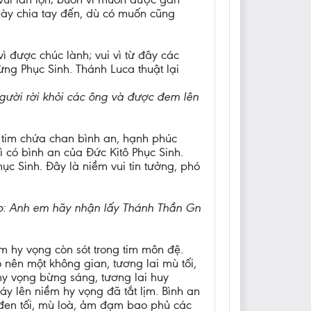
gày chia tay đến, dù có muốn cũng
vì được chúc lành; vui vì từ đây các
ng Phục Sinh. Thánh Luca thuật lại
Người rời khỏi các ông và được đem lên
n tim chứa chan bình an, hạnh phúc
ì có bình an của Đức Kitô Phục Sinh.
c Sinh. Đây là niềm vui tin tưởng, phó
ảo: Anh em hãy nhận lấy Thánh Thần Gn
m hy vọng còn sót trong tim môn đệ.
 nên một không gian, tương lai mù tối,
 hy vọng bừng sáng, tương lai huy
áy lên niềm hy vọng đã tắt lịm. Bình an
 đen tối, mù loà, ảm đạm bao phủ các