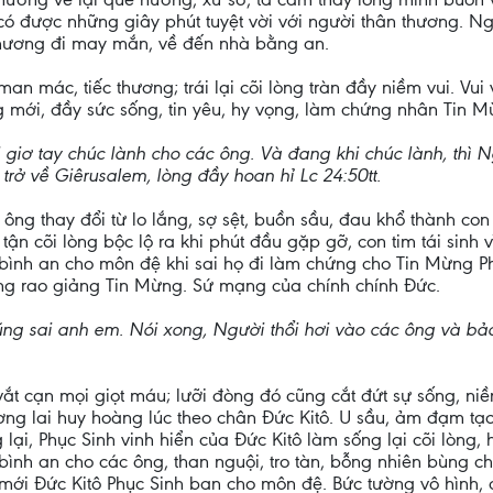
 có được những giây phút tuyệt vời với người thân thương. N
thương đi may mắn, về đến nhà bằng an.
 mác, tiếc thương; trái lại cõi lòng tràn đầy niềm vui. Vui 
 mới, đầy sức sống, tin yêu, hy vọng, làm chứng nhân Tin Mừ
 giơ tay chúc lành cho các ông. Và đang khi chúc lành, thì 
 trở về Giêrusalem, lòng đầy hoan hỉ Lc 24:50tt.
ông thay đổi từ lo lắng, sợ sệt, buồn sầu, đau khổ thành co
ận cõi lòng bộc lộ ra khi phút đầu gặp gỡ, con tim tái sinh v
bình an cho môn đệ khi sai họ đi làm chứng cho Tin Mừng Phụ
ng rao giảng Tin Mừng. Sứ mạng của chính chính Đức.
ũng sai anh em. Nói xong, Người thổi hơi vào các ông và b
ắt cạn mọi giọt máu; lưỡi đòng đó cũng cắt đứt sự sống, niề
ơng lai huy hoàng lúc theo chân Đức Kitô. U sầu, ảm đạm tạo
 lại, Phục Sinh vinh hiển của Đức Kitô làm sống lại cõi lòng,
bình an cho các ông, than nguội, tro tàn, bỗng nhiên bùng ch
mới Đức Kitô Phục Sinh ban cho môn đệ. Bức tường vô hình,