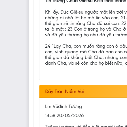
Tin Mừng Chúa Giê-su Ki-tô theo thánh
Khi ấy, Đức Giê-su ngước mắt lên trời
những ai nhờ lời họ mà tin vào con, 21
thế gian sẽ tin rằng Cha đã sai con.
ta là một : 23 Con ở trong họ và Cha ở
và đã yêu thương họ như đã yêu thươn
24 “Lạy Cha, con muốn rằng con ở đâu
con, vinh quang mà Cha đã ban cho con
thế gian đã không biết Cha, nhưng con
danh Cha, và sẽ còn cho họ biết nữa, đ
Đầy Tràn Niềm Vui
Lm Vũđình Tường
18:58 20/05/2026
Thông thường khi tiễn biệt người thân 