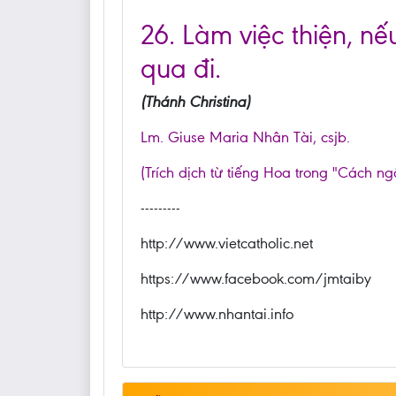
26. Làm việc thiện, nế
qua đi.
(Thánh Christina)
Lm. Giuse Maria Nhân Tài, csjb.
(Trích dịch từ tiếng Hoa trong "Cách ng
---------
http://www.vietcatholic.net
https://www.facebook.com/jmtaiby
http://www.nhantai.info