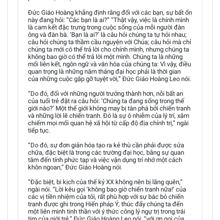
Đức Giáo Hoàng khẳng định rằng đối với các bạn, sự bất ổn
này đang hỏi: “Các bạn là ai?” “Thật vậy, việc là chính mình
là cam kết đặc trưng trong cuộc sống của mỗi người đàn
ông và đàn bà. ‘Bạn là ai?’ là câu hỏi chúng ta tự hỏi nhau;
câu hỏi chúng ta thầm cầu nguyện với Chúa; câu hỏi mà chỉ
chúng ta mới có thể trả lời cho chính mình, nhưng chúng ta
không bao giờ có thể trả lời một mình. Chúng ta là những
mối liên kết, ngôn ngữ và văn hóa của chúng ta: Vì vậy, điều
quan trọng là những năm tháng đại học phải là thời gian
của những cuộc gặp gỡ tuyệt vời,” Đức Giáo Hoàng Leo nói.
“Do đó, đối với những người trưởng thành hơn, nỗi bất an
của tuổi trẻ đặt ra câu hỏi: ‘Chúng ta đang sống trong thế
giới nào?’ Một thế giới không may bị tàn phá bởi chiến tranh
và những lời lẽ chiến tranh. Đó là sự ô nhiễm của lý trí, xâm
chiếm mọi mối quan hệ xã hội từ cấp độ địa chính trị,” ngài
tiếp tục.
“Do đó, sự đơn giản hóa tạo ra kẻ thù cần phải được sửa
chữa, đặc biệt là trong các trường đại học, bằng sự quan
tâm đến tính phức tạp và việc vận dụng trí nhớ một cách
khôn ngoan,” Đức Giáo Hoàng nói.
“Đặc biệt, bi kịch của thế kỷ XX không nên bị lãng quên,”
ngài nói. “Lời kêu gọi ‘không bao giờ chiến tranh nữa!’ của
các vị tiền nhiệm của tôi, rất phù hợp với sự bác bỏ chiến
tranh được ghi trong Hiến pháp Ý, thúc đẩy chúng ta đến
một liên minh tinh thần với ý thức công lý ngự trị trong trái
tim của giới trẻ,” Đức Giáo Hoàng Leo nói, “với ơn gọi của