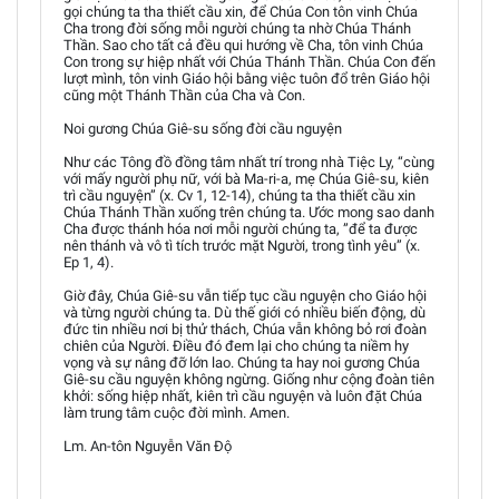
gọi chúng ta tha thiết cầu xin, để Chúa Con tôn vinh Chúa
Cha trong đời sống mỗi người chúng ta nhờ Chúa Thánh
Thần. Sao cho tất cả đều qui hướng về Cha, tôn vinh Chúa
Con trong sự hiệp nhất với Chúa Thánh Thần. Chúa Con đến
lượt mình, tôn vinh Giáo hội bằng việc tuôn đổ trên Giáo hội
cũng một Thánh Thần của Cha và Con.
Noi gương Chúa Giê-su sống đời cầu nguyện
Như các Tông đồ đồng tâm nhất trí trong nhà Tiệc Ly, “cùng
với mấy người phụ nữ, với bà Ma-ri-a, mẹ Chúa Giê-su, kiên
trì cầu nguyện” (x. Cv 1, 12-14), chúng ta tha thiết cầu xin
Chúa Thánh Thần xuống trên chúng ta. Ước mong sao danh
Cha được thánh hóa nơi mỗi người chúng ta, ”để ta được
nên thánh và vô tì tích trước mặt Người, trong tình yêu” (x.
Ep 1, 4).
Giờ đây, Chúa Giê-su vẫn tiếp tục cầu nguyện cho Giáo hội
và từng người chúng ta. Dù thế giới có nhiều biến động, dù
đức tin nhiều nơi bị thử thách, Chúa vẫn không bỏ rơi đoàn
chiên của Người. Điều đó đem lại cho chúng ta niềm hy
vọng và sự nâng đỡ lớn lao. Chúng ta hay noi gương Chúa
Giê-su cầu nguyện không ngừng. Giống như cộng đoàn tiên
khởi: sống hiệp nhất, kiên trì cầu nguyện và luôn đặt Chúa
làm trung tâm cuộc đời mình. Amen.
Lm. An-tôn Nguyễn Văn Độ