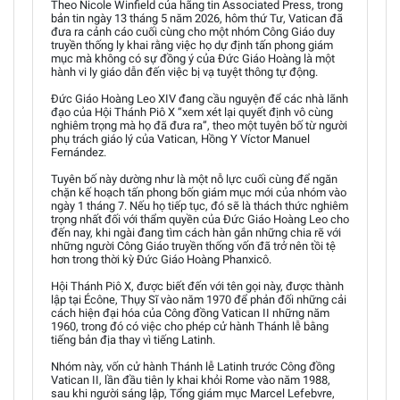
Theo Nicole Winfield của hãng tin Associated Press, trong
bản tin ngày 13 tháng 5 năm 2026, hôm thứ Tư, Vatican đã
đưa ra cảnh cáo cuối cùng cho một nhóm Công Giáo duy
truyền thống ly khai rằng việc họ dự định tấn phong giám
mục mà không có sự đồng ý của Đức Giáo Hoàng là một
hành vi ly giáo dẫn đến việc bị vạ tuyệt thông tự động.
Đức Giáo Hoàng Leo XIV đang cầu nguyện để các nhà lãnh
đạo của Hội Thánh Piô X “xem xét lại quyết định vô cùng
nghiêm trọng mà họ đã đưa ra”, theo một tuyên bố từ người
phụ trách giáo lý của Vatican, Hồng Y Víctor Manuel
Fernández.
Tuyên bố này dường như là một nỗ lực cuối cùng để ngăn
chặn kế hoạch tấn phong bốn giám mục mới của nhóm vào
ngày 1 tháng 7. Nếu họ tiếp tục, đó sẽ là thách thức nghiêm
trọng nhất đối với thẩm quyền của Đức Giáo Hoàng Leo cho
đến nay, khi ngài đang tìm cách hàn gắn những chia rẽ với
những người Công Giáo truyền thống vốn đã trở nên tồi tệ
hơn trong thời kỳ Đức Giáo Hoàng Phanxicô.
Hội Thánh Piô X, được biết đến với tên gọi này, được thành
lập tại Écône, Thụy Sĩ vào năm 1970 để phản đối những cải
cách hiện đại hóa của Công đồng Vatican II những năm
1960, trong đó có việc cho phép cử hành Thánh lễ bằng
tiếng bản địa thay vì tiếng Latinh.
Nhóm này, vốn cử hành Thánh lễ Latinh trước Công đồng
Vatican II, lần đầu tiên ly khai khỏi Rome vào năm 1988,
sau khi người sáng lập, Tổng giám mục Marcel Lefebvre,