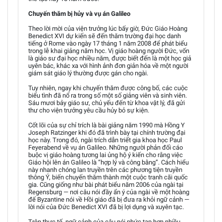
Chuyến thăm bị hủy và vụ án Galileo
Theo lời mời của viện trưởng lúc bấy giờ, Đức Giáo Hoàng
Benedict XVI dự kiến sẽ đến thăm trường đại học danh
tiếng ở Rome vào ngày 17 tháng 1 năm 2008 để phát biểu
trong lễ khai giảng năm học. Vị giáo hoàng người Đức, vốn
là giáo sư đại học nhiều năm, được biết đến là một học giả
uyên bác, khác xa với hình ảnh đơn giản hóa về một người
giám sát giáo lý thường được gán cho ngài.
Tuy nhiên, ngay khi chuyến thăm được công bố, các cuộc
biểu tình đã nổ ra trong số một số giảng viên và sinh viên.
Sáu mươi bảy giáo sư, chủ yếu đến từ khoa vật lý, đã gửi
thư cho viện trưởng yêu cầu hủy bỏ sự kiện.
Cốt lõi của sự chỉ trích là bài giảng năm 1990 mà Hồng Y
Joseph Ratzinger khi đó đã trình bày tại chính trường đại
học này. Trong đó, ngài trích dẫn triết gia khoa học Paul
Feyerabend về vụ án Galileo. Những người phản đối cáo
buộc vị giáo hoàng tương lai ủng hộ ý kiến cho rằng việc
Giáo hội lên án Galileo là “hợp lý và công bằng”. Cách hiểu
này nhanh chóng lan truyền trên các phương tiện truyền
thông Ý, biến chuyến thăm thành một cuộc tranh cãi quốc
gia. Cũng giống như bài phát biểu năm 2006 của ngài tại
Regensburg — nơi câu nói đầy ẩn ý của ngài về một hoàng
đế Byzantine nói về Hồi giáo đã bị đưa ra khỏi ngữ cảnh —
lời nói của Đức Benedict XVI đã bị lợi dụng và xuyên tạc.
Trên thực tế, ngữ cảnh của câu nói phức tạp hơn nhiều.