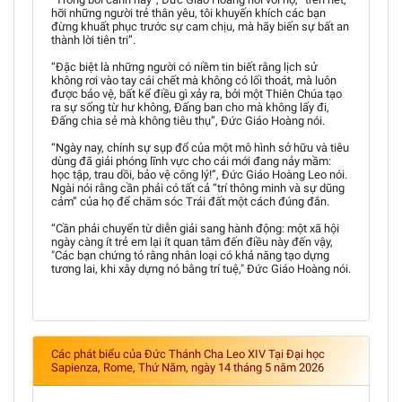
hỡi những người trẻ thân yêu, tôi khuyến khích các bạn
đừng khuất phục trước sự cam chịu, mà hãy biến sự bất an
thành lời tiên tri”.
“Đặc biệt là những người có niềm tin biết rằng lịch sử
không rơi vào tay cái chết mà không có lối thoát, mà luôn
được bảo vệ, bất kể điều gì xảy ra, bởi một Thiên Chúa tạo
ra sự sống từ hư không, Đấng ban cho mà không lấy đi,
Đấng chia sẻ mà không tiêu thụ”, Đức Giáo Hoàng nói.
“Ngày nay, chính sự sụp đổ của một mô hình sở hữu và tiêu
dùng đã giải phóng lĩnh vực cho cái mới đang nảy mầm:
học tập, trau dồi, bảo vệ công lý!”, Đức Giáo Hoàng Leo nói.
Ngài nói rằng cần phải có tất cả “trí thông minh và sự dũng
cảm” của họ để chăm sóc Trái đất một cách đúng đắn.
“Cần phải chuyển từ diễn giải sang hành động: một xã hội
ngày càng ít trẻ em lại ít quan tâm đến điều này đến vậy,
"Các bạn chứng tỏ rằng nhân loại có khả năng tạo dựng
tương lai, khi xây dựng nó bằng trí tuệ," Đức Giáo Hoàng nói.
Các phát biểu của Đức Thánh Cha Leo XIV Tại Đại học
Sapienza, Rome, Thứ Năm, ngày 14 tháng 5 năm 2026