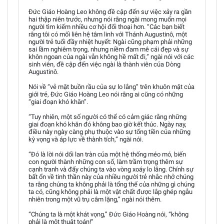
Đức Giáo Hoàng Leo không đề cập đến sự việc xảy ra gần
hai thập niên trước, nhưng nói rằng ngài mong muốn mọi
người tìm kiếm nhiều cơ hội đối thoại hơn. “Các bạn biết
rằng tôi có mối liên hệ tâm linh với Thánh Augustinô, một
người trẻ tuổi đầy nhiệt huyết: Ngài cũng phạm phải những
sai lầm nghiêm trọng, nhưng niềm đam mê cái đẹp và sự
khôn ngoan của ngài vẫn không hề mất đi,” ngài nói với các
sinh viên, đề cập đến việc ngài là thành viên của Dòng
Augustinô.
Nói về “vẻ mặt buồn rầu của sự lo lắng” trên khuôn mặt của
giới trẻ, Đức Giáo Hoàng Leo nói rằng ai cũng có những
“giai đoạn khó khăn”.
“Tuy nhiên, một số người có thể có cảm giác rằng những
giai đoạn khó khăn đó không bao giờ kết thúc. Ngày nay,
điều này ngày càng phụ thuộc vào sự tống tiền của những
kỳ vọng và áp lực về thành tích,” ngài nói.
“Đó là lời nói dối lan tràn của một hệ thống méo mó, biến
con người thành những con số, làm trầm trọng thêm sự
cạnh tranh và đẩy chúng ta vào vòng xoáy lo lắng. Chính sự
bất ổn về tinh thần này của nhiều người trẻ nhắc nhở chúng
ta rằng chúng ta không phải là tổng thể của những gì chúng
ta có, cũng không phải là một vật chất được lắp ghép ngẫu
nhiên trong một vũ trụ câm lặng,” ngài nói thêm.
“Chúng ta là một khát vọng,” Đức Giáo Hoàng nói, “không
phải là một thuật toán!”