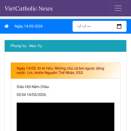
VietCatholic News
Ngày 14-05-2026
Phụng Vụ - Mục Vụ
Ngày 15/05: Ki-tô Hữu: Những chú cá bơi ngược dòng
nước- Lm. Antôn Nguyễn Thế Nhân, SSS
Giáo Hội Năm Châu
03:04 14/05/2026