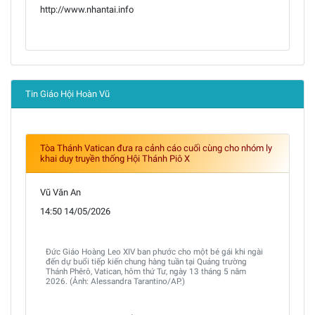
http://www.nhantai.info
Tin Giáo Hội Hoàn Vũ
Tòa Thánh Vatican đưa ra cảnh cáo cuối cùng cho nhóm ly
khai duy truyền thống Hội Thánh Piô X
Vũ Văn An
14:50 14/05/2026
Đức Giáo Hoàng Leo XIV ban phước cho một bé gái khi ngài
đến dự buổi tiếp kiến chung hàng tuần tại Quảng trường
Thánh Phêrô, Vatican, hôm thứ Tư, ngày 13 tháng 5 năm
2026. (Ảnh: Alessandra Tarantino/AP.)