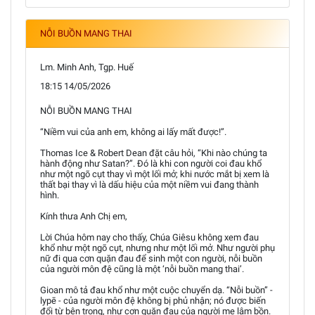
NỖI BUỒN MANG THAI
Lm. Minh Anh, Tgp. Huế
18:15 14/05/2026
NỖI BUỒN MANG THAI
“Niềm vui của anh em, không ai lấy mất được!”.
Thomas Ice & Robert Dean đặt câu hỏi, “Khi nào chúng ta
hành động như Satan?”. Đó là khi con người coi đau khổ
như một ngõ cụt thay vì một lối mở; khi nước mắt bị xem là
thất bại thay vì là dấu hiệu của một niềm vui đang thành
hình.
Kính thưa Anh Chị em,
Lời Chúa hôm nay cho thấy, Chúa Giêsu không xem đau
khổ như một ngõ cụt, nhưng như một lối mở. Như người phụ
nữ đi qua cơn quặn đau để sinh một con người, nỗi buồn
của người môn đệ cũng là một ‘nỗi buồn mang thai’.
Gioan mô tả đau khổ như một cuộc chuyển dạ. “Nỗi buồn” -
lypē - của người môn đệ không bị phủ nhận; nó được biến
đổi từ bên trong, như cơn quặn đau của người mẹ lâm bồn.