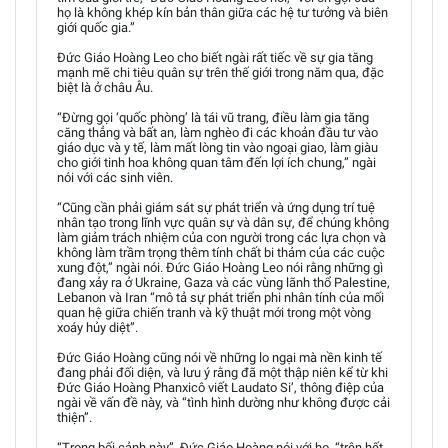
họ là không khép kín bản thân giữa các hệ tư tưởng và biên
giới quốc gia.”
Đức Giáo Hoàng Leo cho biết ngài rất tiếc về sự gia tăng
mạnh mẽ chi tiêu quân sự trên thế giới trong năm qua, đặc
biệt là ở châu Âu.
“Đừng gọi ‘quốc phòng’ là tái vũ trang, điều làm gia tăng
căng thẳng và bất an, làm nghèo đi các khoản đầu tư vào
giáo dục và y tế, làm mất lòng tin vào ngoại giao, làm giàu
cho giới tinh hoa không quan tâm đến lợi ích chung,” ngài
nói với các sinh viên.
“Cũng cần phải giám sát sự phát triển và ứng dụng trí tuệ
nhân tạo trong lĩnh vực quân sự và dân sự, để chúng không
làm giảm trách nhiệm của con người trong các lựa chọn và
không làm trầm trọng thêm tính chất bi thảm của các cuộc
xung đột,” ngài nói. Đức Giáo Hoàng Leo nói rằng những gì
đang xảy ra ở Ukraine, Gaza và các vùng lãnh thổ Palestine,
Lebanon và Iran “mô tả sự phát triển phi nhân tính của mối
quan hệ giữa chiến tranh và kỹ thuật mới trong một vòng
xoáy hủy diệt”.
Đức Giáo Hoàng cũng nói về những lo ngại mà nền kinh tế
đang phải đối diện, và lưu ý rằng đã một thập niên kể từ khi
Đức Giáo Hoàng Phanxicô viết Laudato Si’, thông điệp của
ngài về vấn đề này, và “tình hình dường như không được cải
thiện”.
“Trong bối cảnh này”, Đức Giáo Hoàng nói với họ, “trên hết,