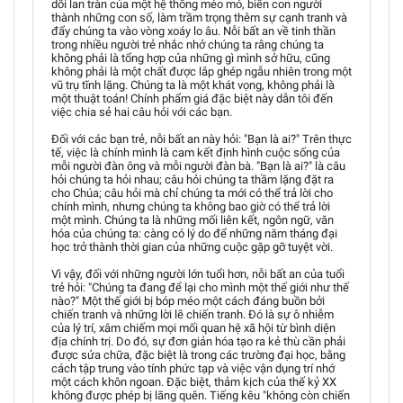
dối lan tràn của một hệ thống méo mó, biến con người
thành những con số, làm trầm trọng thêm sự cạnh tranh và
đẩy chúng ta vào vòng xoáy lo âu. Nỗi bất an về tinh thần
trong nhiều người trẻ nhắc nhở chúng ta rằng chúng ta
không phải là tổng hợp của những gì mình sở hữu, cũng
không phải là một chất được lắp ghép ngẫu nhiên trong một
vũ trụ tĩnh lặng. Chúng ta là một khát vọng, không phải là
một thuật toán! Chính phẩm giá đặc biệt này dẫn tôi đến
việc chia sẻ hai câu hỏi với các bạn.
Đối với các bạn trẻ, nỗi bất an này hỏi: "Bạn là ai?" Trên thực
tế, việc là chính mình là cam kết định hình cuộc sống của
mỗi người đàn ông và mỗi người đàn bà. "Bạn là ai?" là câu
hỏi chúng ta hỏi nhau; câu hỏi chúng ta thầm lặng đặt ra
cho Chúa; câu hỏi mà chỉ chúng ta mới có thể trả lời cho
chính mình, nhưng chúng ta không bao giờ có thể trả lời
một mình. Chúng ta là những mối liên kết, ngôn ngữ, văn
hóa của chúng ta: càng có lý do để những năm tháng đại
học trở thành thời gian của những cuộc gặp gỡ tuyệt vời.
Vì vậy, đối với những người lớn tuổi hơn, nỗi bất an của tuổi
trẻ hỏi: "Chúng ta đang để lại cho mình một thế giới như thế
nào?" Một thế giới bị bóp méo một cách đáng buồn bởi
chiến tranh và những lời lẽ chiến tranh. Đó là sự ô nhiễm
của lý trí, xâm chiếm mọi mối quan hệ xã hội từ bình diện
địa chính trị. Do đó, sự đơn giản hóa tạo ra kẻ thù cần phải
được sửa chữa, đặc biệt là trong các trường đại học, bằng
cách tập trung vào tính phức tạp và việc vận dụng trí nhớ
một cách khôn ngoan. Đặc biệt, thảm kịch của thế kỷ XX
không được phép bị lãng quên. Tiếng kêu "không còn chiến