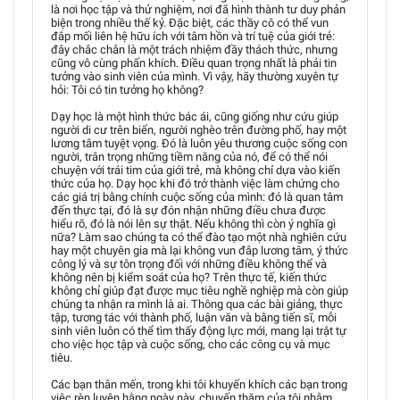
là nơi học tập và thử nghiệm, nơi đã hình thành tư duy phản
biện trong nhiều thế kỷ. Đặc biệt, các thầy cô có thể vun
đắp mối liên hệ hữu ích với tâm hồn và trí tuệ của giới trẻ:
đây chắc chắn là một trách nhiệm đầy thách thức, nhưng
cũng vô cùng phấn khích. Điều quan trọng nhất là phải tin
tưởng vào sinh viên của mình. Vì vậy, hãy thường xuyên tự
hỏi: Tôi có tin tưởng họ không?
Dạy học là một hình thức bác ái, cũng giống như cứu giúp
người di cư trên biển, người nghèo trên đường phố, hay một
lương tâm tuyệt vọng. Đó là luôn yêu thương cuộc sống con
người, trân trọng những tiềm năng của nó, để có thể nói
chuyện với trái tim của giới trẻ, mà không chỉ dựa vào kiến
thức của họ. Dạy học khi đó trở thành việc làm chứng cho
các giá trị bằng chính cuộc sống của mình: đó là quan tâm
đến thực tại, đó là sự đón nhận những điều chưa được
hiểu rõ, đó là nói lên sự thật. Nếu không thì còn ý nghĩa gì
nữa? Làm sao chúng ta có thể đào tạo một nhà nghiên cứu
hay một chuyên gia mà lại không vun đắp lương tâm, ý thức
công lý và sự tôn trọng đối với những điều không thể và
không nên bị kiểm soát của họ? Trên thực tế, kiến thức
không chỉ giúp đạt được mục tiêu nghề nghiệp mà còn giúp
chúng ta nhận ra mình là ai. Thông qua các bài giảng, thực
tập, tương tác với thành phố, luận văn và bằng tiến sĩ, mỗi
sinh viên luôn có thể tìm thấy động lực mới, mang lại trật tự
cho việc học tập và cuộc sống, cho các công cụ và mục
tiêu.
Các bạn thân mến, trong khi tôi khuyến khích các bạn trong
việc rèn luyện hằng ngày này, chuyến thăm của tôi nhằm