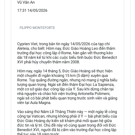
Vũ Văn An
17:31 14/05/2026
FILIPPO MONTEFORTE
Cyprien Viet, trong bản tin ngày 14/05/2026 của tạp chí
Aleteia, cho biết: Hôm nay, Đức Giáo Hoàng Leo đến thăm
trường đại học công lập ở Rome, hàn gắn vết thương kéo
dài 18 năm kể từ khi các cuộc biểu tình buộc Đức Benedict
XVI phải hủy chuyến thăm năm 2008.
Hôm nay, ngày 14 tháng 5, Đức Giáo Hoàng sẽ thực hiện
một chuyến đi ngắn khoảng 15 km (5 dặm) xuyên qua
Rome. Tuy quãng đường ngắn, nhưng nó mang ý nghĩa biểu
tượng quan trọng. Ngài sẽ đến thăm Đại học La Sapienza,
một cơ sở giáo dục công lập của Ý. Sau khi dừng chân tại
nhà nguyện và chào hỏi viện trưởng Antonella Polimeni,
ngài sẽ có bài phát biểu quan trọng trước sinh viên và giảng
viên tại Aula Magna.
Vào sáng thứ Năm Lễ Thăng Thiên này — một ngày lễ công
cộng tại Vatican, nhưng không phải ở Ý — bài phát biểu của
Đức Giáo Hoàng dự kiến sẽ khám phá mối quan hệ giữa
đức tin và lý trí. Chủ đề này vô cùng quan trọng đối với Đức
Benedict XVI, người đã bị cấm vào trường đại học công lập
thế tục này 18 năm trước.