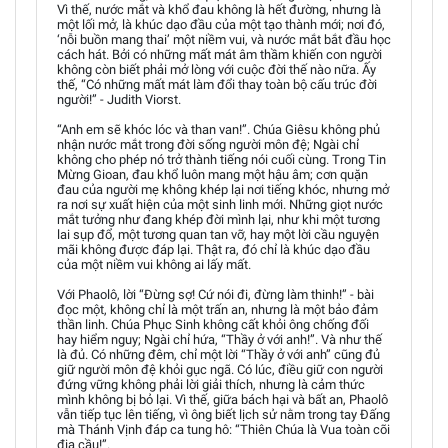
Vì thế, nước mắt và khổ đau không là hết đường, nhưng là
một lối mở, là khúc dạo đầu của một tạo thành mới; nơi đó,
‘nỗi buồn mang thai’ một niềm vui, và nước mắt bắt đầu học
cách hát. Bởi có những mất mát âm thầm khiến con người
không còn biết phải mở lòng với cuộc đời thế nào nữa. Ấy
thế, “Có những mất mát làm đổi thay toàn bộ cấu trúc đời
người!” - Judith Viorst.
“Anh em sẽ khóc lóc và than van!”. Chúa Giêsu không phủ
nhận nước mắt trong đời sống người môn đệ; Ngài chỉ
không cho phép nó trở thành tiếng nói cuối cùng. Trong Tin
Mừng Gioan, đau khổ luôn mang một hậu âm; cơn quặn
đau của người mẹ không khép lại nơi tiếng khóc, nhưng mở
ra nơi sự xuất hiện của một sinh linh mới. Những giọt nước
mắt tưởng như đang khép đời mình lại, như khi một tương
lai sụp đổ, một tương quan tan vỡ, hay một lời cầu nguyện
mãi không được đáp lại. Thật ra, đó chỉ là khúc dạo đầu
của một niềm vui không ai lấy mất.
Với Phaolô, lời “Đừng sợ! Cứ nói đi, đừng làm thinh!” - bài
đọc một, không chỉ là một trấn an, nhưng là một bảo đảm
thần linh. Chúa Phục Sinh không cất khỏi ông chống đối
hay hiểm nguy; Ngài chỉ hứa, “Thầy ở với anh!”. Và như thế
là đủ. Có những đêm, chỉ một lời “Thầy ở với anh” cũng đủ
giữ người môn đệ khỏi gục ngã. Có lúc, điều giữ con người
đứng vững không phải lời giải thích, nhưng là cảm thức
mình không bị bỏ lại. Vì thế, giữa bách hại và bất an, Phaolô
vẫn tiếp tục lên tiếng, vì ông biết lịch sử nằm trong tay Đấng
mà Thánh Vịnh đáp ca tung hô: “Thiên Chúa là Vua toàn cõi
địa cầu!”.