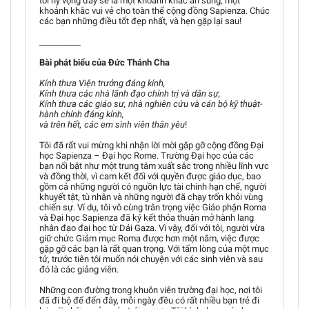
tôi hy vọng đây sẽ là một khoảnh khắc ân sủng, một
khoảnh khắc vui vẻ cho toàn thể cộng đồng Sapienza. Chúc
các bạn những điều tốt đẹp nhất, và hẹn gặp lại sau!
__________
Bài phát biểu của Đức Thánh Cha
Kính thưa Viện trưởng đáng kính,
Kính thưa các nhà lãnh đạo chính trị và dân sự,
Kính thưa các giáo sư, nhà nghiên cứu và cán bộ kỹ thuật-
hành chính đáng kính,
và trên hết, các em sinh viên thân yêu
!
Tôi đã rất vui mừng khi nhận lời mời gặp gỡ cộng đồng Đại
học Sapienza – Đại học Rome. Trường Đại học của các
bạn nổi bật như một trung tâm xuất sắc trong nhiều lĩnh vực
và đồng thời, vì cam kết đối với quyền được giáo dục, bao
gồm cả những người có nguồn lực tài chính hạn chế, người
khuyết tật, tù nhân và những người đã chạy trốn khỏi vùng
chiến sự. Ví dụ, tôi vô cùng trân trọng việc Giáo phận Roma
và Đại học Sapienza đã ký kết thỏa thuận mở hành lang
nhân đạo đại học từ Dải Gaza. Vì vậy, đối với tôi, người vừa
giữ chức Giám mục Roma được hơn một năm, việc được
gặp gỡ các bạn là rất quan trọng. Với tấm lòng của một mục
tử, trước tiên tôi muốn nói chuyện với các sinh viên và sau
đó là các giảng viên.
Những con đường trong khuôn viên trường đại học, nơi tôi
đã đi bộ để đến đây, mỗi ngày đều có rất nhiều bạn trẻ đi