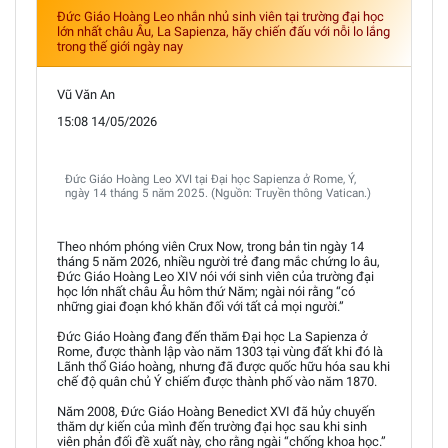
Đức Giáo Hoàng Leo nhắn nhủ sinh viên tại trường đại học
lớn nhất châu Âu, La Sapienza, hãy chiến đấu với nỗi lo lắng
trong thế giới ngày nay
Vũ Văn An
15:08 14/05/2026
Đức Giáo Hoàng Leo XVI tại Đại học Sapienza ở Rome, Ý,
ngày 14 tháng 5 năm 2025. (Nguồn: Truyền thông Vatican.)
Theo nhóm phóng viên Crux Now, trong bản tin ngày 14
tháng 5 năm 2026, nhiều người trẻ đang mắc chứng lo âu,
Đức Giáo Hoàng Leo XIV nói với sinh viên của trường đại
học lớn nhất châu Âu hôm thứ Năm; ngài nói rằng “có
những giai đoạn khó khăn đối với tất cả mọi người.”
Đức Giáo Hoàng đang đến thăm Đại học La Sapienza ở
Rome, được thành lập vào năm 1303 tại vùng đất khi đó là
Lãnh thổ Giáo hoàng, nhưng đã được quốc hữu hóa sau khi
chế độ quân chủ Ý chiếm được thành phố vào năm 1870.
Năm 2008, Đức Giáo Hoàng Benedict XVI đã hủy chuyến
thăm dự kiến của mình đến trường đại học sau khi sinh
viên phản đối đề xuất này, cho rằng ngài “chống khoa học.”