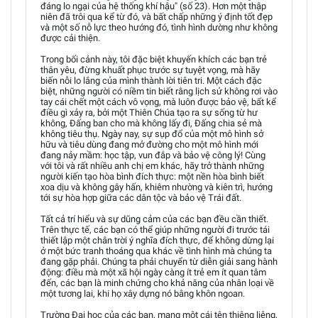
đáng lo ngại của hệ thống khí hậu" (số 23). Hơn một thập
niên đã trôi qua kể từ đó, và bất chấp những ý định tốt đẹp
và một số nỗ lực theo hướng đó, tình hình dường như không
được cải thiện.
Trong bối cảnh này, tôi đặc biệt khuyến khích các bạn trẻ
thân yêu, đừng khuất phục trước sự tuyệt vọng, mà hãy
biến nỗi lo lắng của mình thành lời tiên tri. Một cách đặc
biệt, những người có niềm tin biết rằng lịch sử không rơi vào
tay cái chết một cách vô vọng, mà luôn được bảo vệ, bất kể
điều gì xảy ra, bởi một Thiên Chúa tạo ra sự sống từ hư
không, Đấng ban cho mà không lấy đi, Đấng chia sẻ mà
không tiêu thụ. Ngày nay, sự sụp đổ của một mô hình sở
hữu và tiêu dùng đang mở đường cho một mô hình mới
đang nảy mầm: học tập, vun đắp và bảo vệ công lý! Cùng
với tôi và rất nhiều anh chị em khác, hãy trở thành những
người kiến tạo hòa bình đích thực: một nền hòa bình biết
xoa dịu và không gây hấn, khiêm nhường và kiên trì, hướng
tới sự hòa hợp giữa các dân tộc và bảo vệ Trái đất.
Tất cả trí hiểu và sự dũng cảm của các bạn đều cần thiết.
Trên thực tế, các bạn có thể giúp những người đi trước tái
thiết lập một chân trời ý nghĩa đích thực, để không dừng lại
ở một bức tranh thoáng qua khác về tình hình mà chúng ta
đang gặp phải. Chúng ta phải chuyển từ diễn giải sang hành
động: điều mà một xã hội ngày càng ít trẻ em ít quan tâm
đến, các bạn là minh chứng cho khả năng của nhân loại về
một tương lai, khi họ xây dựng nó bằng khôn ngoan.
Trường Đại học của các bạn, mang một cái tên thiêng liêng,