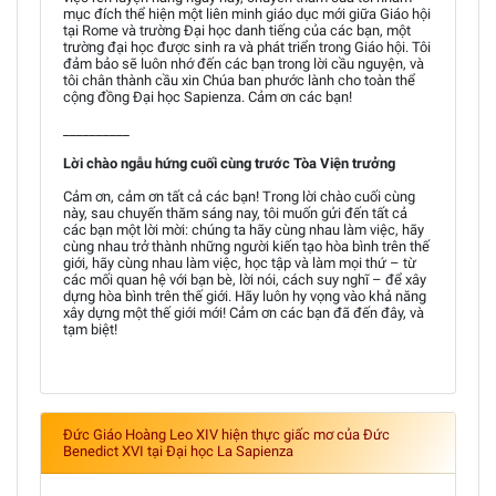
mục đích thể hiện một liên minh giáo dục mới giữa Giáo hội
tại Rome và trường Đại học danh tiếng của các bạn, một
trường đại học được sinh ra và phát triển trong Giáo hội. Tôi
đảm bảo sẽ luôn nhớ đến các bạn trong lời cầu nguyện, và
tôi chân thành cầu xin Chúa ban phước lành cho toàn thể
cộng đồng Đại học Sapienza. Cảm ơn các bạn!
__________
Lời chào ngẫu hứng cuối cùng trước Tòa Viện trưởng
Cảm ơn, cảm ơn tất cả các bạn! Trong lời chào cuối cùng
này, sau chuyến thăm sáng nay, tôi muốn gửi đến tất cả
các bạn một lời mời: chúng ta hãy cùng nhau làm việc, hãy
cùng nhau trở thành những người kiến tạo hòa bình trên thế
giới, hãy cùng nhau làm việc, học tập và làm mọi thứ – từ
các mối quan hệ với bạn bè, lời nói, cách suy nghĩ – để xây
dựng hòa bình trên thế giới. Hãy luôn hy vọng vào khả năng
xây dựng một thế giới mới! Cảm ơn các bạn đã đến đây, và
tạm biệt!
Đức Giáo Hoàng Leo XIV hiện thực giấc mơ của Đức
Benedict XVI tại Đại học La Sapienza