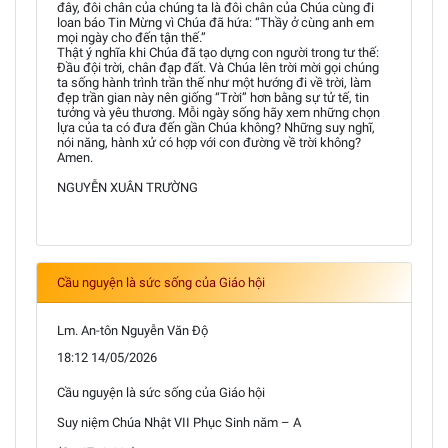
đây, đôi chân của chúng ta là đôi chân của Chúa cùng đi
loan báo Tin Mừng vì Chúa đã hứa: “Thầy ở cùng anh em
mọi ngày cho đến tận thế.”
Thật ý nghĩa khi Chúa đã tạo dựng con người trong tư thế:
Đầu đội trời, chân đạp đất. Và Chúa lên trời mời gọi chúng
ta sống hành trình trần thế như một hướng đi về trời, làm
đẹp trần gian này nên giống “Trời” hơn bằng sự tử tế, tin
tưởng và yêu thương. Mỗi ngày sống hãy xem những chọn
lựa của ta có đưa đến gần Chúa không? Những suy nghĩ,
nói năng, hành xử có hợp với con đường về trời không?
Amen.
NGUYỄN XUÂN TRƯỜNG
Cầu nguyện là sức sống của Giáo hội
Lm. An-tôn Nguyễn Văn Độ
18:12 14/05/2026
Cầu nguyện là sức sống của Giáo hội
Suy niệm Chúa Nhật VII Phục Sinh năm – A