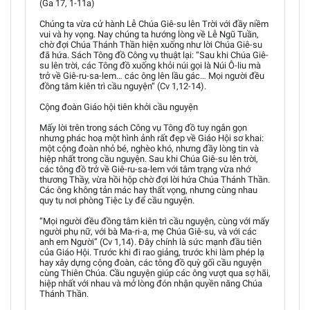
(Ga 17, 1-11a)
Chúng ta vừa cử hành Lễ Chúa Giê-su lên Trời với đầy niềm
vui và hy vọng. Nay chúng ta hướng lòng về Lễ Ngũ Tuần,
chờ đợi Chúa Thánh Thần hiện xuống như lời Chúa Giê-su
đã hứa. Sách Tông đồ Công vụ thuật lại: “Sau khi Chúa Giê-
su lên trời, các Tông đồ xuống khỏi núi gọi là Núi Ô-liu mà
trở về Giê-ru-sa-lem… các ông lên lầu gác… Mọi người đều
đồng tâm kiên trì cầu nguyện“ (Cv 1,12-14).
Cộng đoàn Giáo hội tiên khởi cầu nguyện
Mấy lời trên trong sách Công vụ Tông đồ tuy ngắn gọn
nhưng phác hoạ một hình ảnh rất đẹp về Giáo Hội sơ khai:
một cộng đoàn nhỏ bé, nghèo khó, nhưng đầy lòng tin và
hiệp nhất trong cầu nguyện. Sau khi Chúa Giê-su lên trời,
các tông đồ trở về Giê-ru-sa-lem với tâm trạng vừa nhớ
thương Thầy, vừa hồi hộp chờ đợi lời hứa Chúa Thánh Thần.
Các ông không tản mác hay thất vọng, nhưng cùng nhau
quy tụ nơi phòng Tiệc Ly để cầu nguyện.
“Mọi người đều đồng tâm kiên trì cầu nguyện, cùng với mấy
người phụ nữ, với bà Ma-ri-a, mẹ Chúa Giê-su, và với các
anh em Người” (Cv 1,14). Đây chính là sức mạnh đầu tiên
của Giáo Hội. Trước khi đi rao giảng, trước khi làm phép lạ
hay xây dựng cộng đoàn, các tông đồ quỳ gối cầu nguyện
cùng Thiên Chúa. Cầu nguyện giúp các ông vượt qua sợ hãi,
hiệp nhất với nhau và mở lòng đón nhận quyền năng Chúa
Thánh Thần.