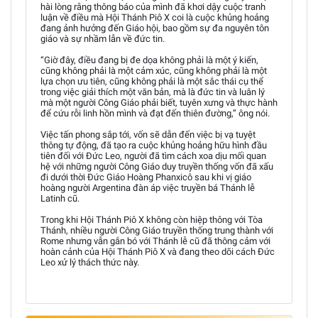
hài lòng rằng thông báo của mình đã khơi dậy cuộc tranh
luận về điều mà Hội Thánh Piô X coi là cuộc khủng hoảng
đang ảnh hưởng đến Giáo hội, bao gồm sự đa nguyên tôn
giáo và sự nhầm lẫn về đức tin.
“Giờ đây, điều đang bị đe dọa không phải là một ý kiến,
cũng không phải là một cảm xúc, cũng không phải là một
lựa chọn ưu tiên, cũng không phải là một sắc thái cụ thể
trong việc giải thích một văn bản, mà là đức tin và luân lý
mà một người Công Giáo phải biết, tuyên xưng và thực hành
để cứu rỗi linh hồn mình và đạt đến thiên đường,” ông nói.
Việc tấn phong sắp tới, vốn sẽ dẫn đến việc bị vạ tuyệt
thông tự động, đã tạo ra cuộc khủng hoảng hữu hình đầu
tiên đối với Đức Leo, người đã tìm cách xoa dịu mối quan
hệ với những người Công Giáo duy truyền thống vốn đã xấu
đi dưới thời Đức Giáo Hoàng Phanxicô sau khi vị giáo
hoàng người Argentina đàn áp việc truyền bá Thánh lễ
Latinh cũ.
Trong khi Hội Thánh Piô X không còn hiệp thông với Tòa
Thánh, nhiều người Công Giáo truyền thống trung thành với
Rome nhưng vẫn gắn bó với Thánh lễ cũ đã thông cảm với
hoàn cảnh của Hội Thánh Piô X và đang theo dõi cách Đức
Leo xử lý thách thức này.