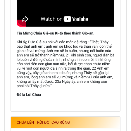
Tin Mừng Chúa Giê-su Ki-tô theo thánh Gio-an.
Khi ấy, Đức Giê-su nói với các môn đệ rằng : “Thật, Thầy
bảo thật anh em : anh em sẽ khóc lóc và than van, còn thế
gian sẽ vui mừng. Anh em sẽ lo buồn, nhưng nỗi buồn của
anh em sẽ trở thành niềm vui. 21 Khi sinh con, người đàn bà
lo buồn vì đến giờ của mình; nhưng sinh con rồi, thì không
còn nhớ đến cơn gian nan nữa, bởi được chan chứa niềm
vui vì một con người đã sinh ra trong thế gian. 22 Anh em
cũng vậy, bây giờ anh em lo buồn, nhưng Thầy sẽ gặp lại
anh em, lòng anh em sẽ vui mừng; và niềm vui của anh em,
không ai lấy mất được. 23a Ngày ấy, anh em không còn
phải hỏi Thầy gì nữa.”
Đó là Lời Chúa
CHÚA LÊN TRỜI ĐỜI CAO RỘNG