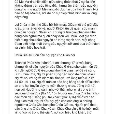
Có Mẹ Ma-ri-a hiện diện giữa cộng đoàn thật ý nghĩa. Mẹ
không đứng trên các tông đồ, nhưng âm thầm cầu nguyện
cùng họ như người Mẹ nâng đỡ đức tin của Hội Thánh. Nơi
nào có Mẹ Ma-ri-a, nơi đó có sự hiệp nhất, bình an và lòng
cậy trông.
Lời Chúa nhắc nhở Giáo hội hôm nay. Giữa một thế giới đầy
lo âu, chia rẽ và vội vã, người Ki-tô hữu dễ quên sức mạnh
của cầu nguyện. Nhiều khi chúng ta tìm giải pháp nơi khả
năng con người mà quên chạy đến với Chúa. Một gia đình
biết cùng nhau cầu nguyện sẽ vững mạnh hơn. Một cộng
đoàn biết hiệp nhất trong cầu nguyện sẽ vượt qua thử thách
và sinh nhiều hoa trái.
Chúa Giê-su luôn cầu nguyện cho Giáo hội
Toàn bộ Phúc Âm thánh Gio-an chương 17 là một bằng
chứng về lời cầu nguyện của Chúa Giê-su cho các môn đệ.
Khi đến giờ Ðức Giê-su qua khỏi thế gian này để về cùng
Đức Chúa Cha, Người phán cùng các môn đệ nhiều điều.
Người nói với họ về niềm tin, tình yêu và lòng mến (Ga12,
44-50; 14, 1-6). Người trấn an các ông bằng cách để lại bình
an cho họ, truyền dạy họ mến thương nhau, đồng thời kết
hợp với Người như cành nho với thân nho, ở lại trong tình
yêu của Chúa Cha (Ga 14; 15). Người xin Chúa Cha ban cho
các môn đệ “Đấng phù trợ khác” (Ga14,16) để ở với các
ông luôn mãi. Người cầu nguyện cho các ông là những
người mà Chúa Cha ban cho Chúa Giê-su. Người phó thác
các ông cho Chúa Cha, và xin Chúa Cha gìn giữ họ luôn mãi,
vì họ “còn ở trong thế gian“, nơi có nhiều khó khăn, thử