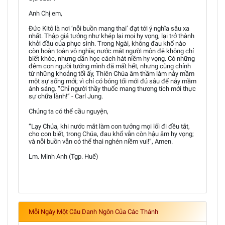
Anh Chị em,
Đức Kitô là nơi ‘nỗi buồn mang thai’ đạt tới ý nghĩa sâu xa
nhất. Thập giá tưởng như khép lại mọi hy vọng, lại trở thành
khởi đầu của phục sinh. Trong Ngài, không đau khổ nào
còn hoàn toàn vô nghĩa; nước mắt người môn đệ không chỉ
biết khóc, nhưng dần học cách hát niềm hy vọng. Có những
đêm con người tưởng mình đã mất hết, nhưng cũng chính
từ những khoảng tối ấy, Thiên Chúa âm thầm làm nảy mầm
một sự sống mới; vì chỉ có bóng tối mới đủ sâu để nảy mầm
ánh sáng. “Chỉ người thầy thuốc mang thương tích mới thực
sự chữa lành!” - Carl Jung.
Chúng ta có thể cầu nguyện,
“Lạy Chúa, khi nước mắt làm con tưởng mọi lối đi đều tắt,
cho con biết, trong Chúa, đau khổ vẫn còn hậu âm hy vọng;
và nỗi buồn vẫn có thể thai nghén niềm vui!”, Amen.
Lm. Minh Anh (Tgp. Huế)
Mỗi Ngày Một Câu Danh Ngôn Của Các Thánh