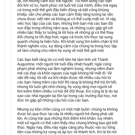
lại, với những cảm xúc trái ngược. Tôi hình dung các bạn
đôi khi vô tư, hạnh phúc với tuổi trẻ của mình, điều mà ngay
cả trong một thế giới đầy biến động và bất công khủng
khiếp, vẫn cho phép các bạn cảm thấy rằng tương lai vẫn
chưa được viết nên và không ai có thể cướp mất nó. Vì vậy,
việc học tập của các bạn, những tình bạn mà các bạn đã
vun đắp trong những năm qua, và những cuộc gặp gỡ với
nhiều bậc thầy tư tưởng là lời hứa về những gì có thể thay
đổi chúng ta tốt đẹp hơn, ngay cả trước khi thực tại xung
quanh chúng ta hiện hữu. Khi khát vọng tìm kiếm chân lý trở
thành nghiên cứu, sự dũng cảm của chúng ta trong học tập
sẽ làm chứng cho niềm hy vọng về một thế giới mới.
Các bạn biết rằng tôi có mối liên hệ tâm linh với Thánh
Augustine, một người trẻ tuổi đầy nhiệt huyết: ngài cũng
phạm phải những sai lầm nghiêm trọng, nhưng niềm đam
mê cái đẹp và khôn ngoan của ngài không hề mất đi. Về
vấn đề này, tôi rất vui khi nhận được rất nhiều câu hỏi từ
các bạn: hàng trăm câu hỏi! Rõ ràng là không thể trả lời hết,
nhưng tôi luôn ghi nhớ chúng, hy vọng rằng mọi người sẽ
tìm kiếm thêm nhiều cơ hội để đối thoại. Đó cũng là lý do tại
sao các nhà nguyện lại tồn tại trong các trường đại học, nơi
đức tin gặp gỡ những câu hỏi của các bạn.
Nhưng sự bồn chồn cũng có một mặt buồn: chúng ta không
được bỏ qua thực tại này là nhiều người trẻ đang phải vật
lộn. Ai cũng trải qua những thời điểm khó khăn; tuy nhiên,
một số người có thể cảm thấy như chúng không bao giờ kết
thúc. Ngày nay, điều này ngày càng phụ thuộc vào sự tống
tiền của những kỳ vọng và áp lực về thành tích. Đó là lời nói