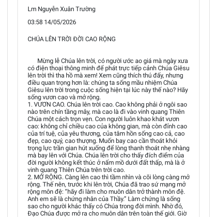
Lm Nguyễn Xuân Trường
03:58 14/05/2026
CHÚA LÊN TRỜI ĐỜI CAO RỘNG
Mừng lễ Chúa lên trời, có người ước ao giá mà ngày xưa
có điện thoại thông minh để phát trực tiếp cảnh Chúa Giêsu
lên trời thì tha hồ mà xem! Xem cũng thích thú đấy, nhưng
điều quan trọng hơn là: chúng ta sống mầu nhiệm Chúa
Giêsu lên trời trong cuộc sống hiện tại lúc này thế nào? Hãy
sống vươn cao và mở rộng.
1. VƯƠN CAO. Chúa lên trời cao. Cao không phải ở ngôi sao
nào trên chín tầng mây, mà cao là đi vào vinh quang Thiên
Chúa một cách trọn vẹn. Con người luôn khao khát vươn
cao: không chỉ chiều cao của không gian, mà còn đỉnh cao
của trí tuệ, của yêu thương, của tâm hồn sống cao cả, cao
đẹp, cao quý, cao thượng. Muốn bay cao cần thoát khỏi
trọng lực trần gian hút xuống để lòng thanh thoát nhẹ nhàng
mà bay lên với Chúa. Chúa lên trời cho thấy đích điểm của
đời người không kết thúc ở nấm mồ dưới đất thấp, mà là ở
vinh quang Thiên Chúa trên trời cao.
2. MỞ RỘNG. Càng lên cao thì tầm nhìn và cõi lòng càng mở
rộng. Thế nên, trước khi lên trời, Chúa đã trao sứ mạng mở
rộng môn đệ: “hãy đi làm cho muôn dân trở thành môn đệ.
Anh em sẽ là chứng nhân của Thầy.” Làm chứng là sống
sao cho người khác thấy có Chúa trong đời mình. Nhờ đó,
Đạo Chúa được mở ra cho muôn dân trên toàn thế giới. Giờ