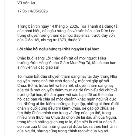
Vũ Văn An
17:06 14/05/2026
Trong bản tin ngày 14 tháng 5, 2026, Tòa Thánh đã đăng tải
các phát biểu, cả ngẫu hứng lẫn với văn bản, của Đức Leo
trong chuyến viếng thăm đại học Sapienza, trước đây vốn
của Giáo Hội, nhưng từ 1870, thuộc Ý:
Lời chào hỏi ngẫu hứng tại Nhà nguyện Đại học:
Chào buổi sáng! Lời chào đến tất cả mọi người: Hiệu
trưởng, Đức Hồng Y, các Giám Mục Phụ Tá, tất cả các bạn
sinh viên và các giáo sư!
Tôi muốn bắt đầu chuyến thăm sáng nay tại đây, trong Nhà
nguyện, trong nhà thờ xinh đẹp này, một nơi gặp gỡ với
Chúa. Bởi vì, trước hết và trên hết, chuyến thăm sáng nay
của tôi là một chuyến thăm mục vụ: để tìm hiểu đôi chút về
trường đại học, để làm quen với các bạn, để có thể chào
hỏi các bạn và chia sẻ một khoảnh khắc ngắn ngủi về đức
tin. Những ai tìm kiếm, những ai học tập, những ai theo đuổi
chân lý cuối cùng đều tìm kiếm Chúa, sẽ gặp gỡ Chúa, sẽ
tìm thấy Chúa chính xác trong vẻ đẹp của tạo thế, trong
nhiều hình thức mà Chúa đã chọn để lại dấu ấn của Người,
trong tất cả những gì chúng ta là, đặc biệt là với tư cách là
con cái của Chúa, những tạo vật được tạo ra theo hình ảnh
của Người, nhưng cũng trong chính tạo vật của Người.