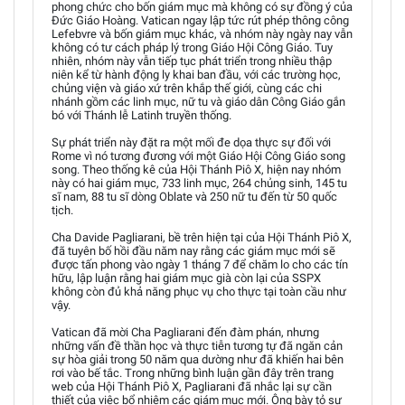
phong chức cho bốn giám mục mà không có sự đồng ý của
Đức Giáo Hoàng. Vatican ngay lập tức rút phép thông công
Lefebvre và bốn giám mục khác, và nhóm này ngày nay vẫn
không có tư cách pháp lý trong Giáo Hội Công Giáo. Tuy
nhiên, nhóm này vẫn tiếp tục phát triển trong nhiều thập
niên kể từ hành động ly khai ban đầu, với các trường học,
chủng viện và giáo xứ trên khắp thế giới, cùng các chi
nhánh gồm các linh mục, nữ tu và giáo dân Công Giáo gắn
bó với Thánh lễ Latinh truyền thống.
Sự phát triển này đặt ra một mối đe dọa thực sự đối với
Rome vì nó tương đương với một Giáo Hội Công Giáo song
song. Theo thống kê của Hội Thánh Piô X, hiện nay nhóm
này có hai giám mục, 733 linh mục, 264 chủng sinh, 145 tu
sĩ nam, 88 tu sĩ dòng Oblate và 250 nữ tu đến từ 50 quốc
tịch.
Cha Davide Pagliarani, bề trên hiện tại của Hội Thánh Piô X,
đã tuyên bố hồi đầu năm nay rằng các giám mục mới sẽ
được tấn phong vào ngày 1 tháng 7 để chăm lo cho các tín
hữu, lập luận rằng hai giám mục già còn lại của SSPX
không còn đủ khả năng phục vụ cho thực tại toàn cầu như
vậy.
Vatican đã mời Cha Pagliarani đến đàm phán, nhưng
những vấn đề thần học và thực tiễn tương tự đã ngăn cản
sự hòa giải trong 50 năm qua dường như đã khiến hai bên
rơi vào bế tắc. Trong những bình luận gần đây trên trang
web của Hội Thánh Piô X, Pagliarani đã nhắc lại sự cần
thiết của việc bổ nhiệm các giám mục mới. Ông bày tỏ sự