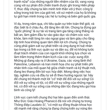
tranh nữa!" của những người tiền nhiệm của tôi, vang vọng
cùng với sự phản đối chiến tranh được ghi trong Hiến pháp
Ý, thúc đẩy chúng ta liên minh tinh thần với ý thức công lý
sống trong trái tim của giới trẻ, với sứ mệnh của họ là không
tự giới hạn mình trong các hệ tư tưởng và biên giới quốc gia.
Ví dụ, trong năm qua, chi tiêu quân sự trên toàn thế giới, và
đặc biệt là ở châu Âu, đã tăng lên rất lớn. Chúng ta đừng gọi
"quốc phòng" là sự tái vũ trang làm gia tăng căng thẳng và
bất an, làm giảm đầu tư vào giáo dục và chăm sóc sức
khỏe, làm mất lòng tin vào ngoại giao và làm giàu cho tầng
lớp tinh hoa không quan tâm đến lợi ích chung. Chúng ta
cũng phải giám sát sự phát triển và ứng dụng trí tuệ nhân
tạo trong cả lĩnh vực quân sự và dân sự, để nó không tước
đoạt trách nhiệm của con người khỏi những lựa chọn và
làm trầm trọng thêm thảm kịch của các cuộc xung đột.
Những gì đang xảy ra ở Ukraine, Gaza, các vùng lãnh thổ
Palestine, Lebanon và Iran minh họa cho sự phát triển phi
nhân tính của mối quan hệ giữa chiến tranh và kỹ thuật mới,
đang leo thang đến bờ vực hủy diệt. Mong rằng việc học
tập, nghiên cứu và đầu tư sẽ đi theo hướng ngược lại: hãy
để chúng trở thành một lời "có" triệt để đối với sự sống! Có
đối với sự sống vô tội, có đối với sự sống của những người
trẻ, có đối với sự sống của những dân tộc đang kêu gọi hòa
bình và công lý!
Lĩnh vực cam kết chung thứ hai liên quan đến sinh thái.
Như Đức Giáo Hoàng Phanxicô đã nói với chúng ta trong
Thông điệp
Laudato Si'
, "có một sự đồng thuận khoa học
rất mạnh mẽ rằng chúng ta đang chứng kiến sự nóng lên