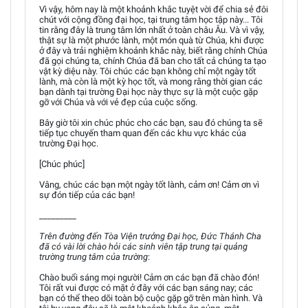
Vì vậy, hôm nay là một khoảnh khắc tuyệt vời để chia sẻ đôi
chút với cộng đồng đại học, tại trung tâm học tập này... Tôi
tin rằng đây là trung tâm lớn nhất ở toàn châu Âu. Và vì vậy,
thật sự là một phước lành, một món quà từ Chúa, khi được
ở đây và trải nghiệm khoảnh khắc này, biết rằng chính Chúa
đã gọi chúng ta, chính Chúa đã ban cho tất cả chúng ta tạo
vật kỳ diệu này. Tôi chúc các bạn không chỉ một ngày tốt
lành, mà còn là một kỳ học tốt, và mong rằng thời gian các
bạn dành tại trường Đại học này thực sự là một cuộc gặp
gỡ với Chúa và với vẻ đẹp của cuộc sống.
Bây giờ tôi xin chúc phúc cho các bạn, sau đó chúng ta sẽ
tiếp tục chuyến tham quan đến các khu vực khác của
trường Đại học.
[Chúc phúc]
Vâng, chúc các bạn một ngày tốt lành, cảm ơn! Cảm ơn vì
sự đón tiếp của các bạn!
_________
Trên đường đến Tòa Viện trưởng Đại học, Đức Thánh Cha
đã có vài lời chào hỏi các sinh viên tập trung tại quảng
trường trung tâm của trường
:
Chào buổi sáng mọi người! Cảm ơn các bạn đã chào đón!
Tôi rất vui được có mặt ở đây với các bạn sáng nay; các
bạn có thể theo dõi toàn bộ cuộc gặp gỡ trên màn hình. Và