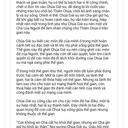
thách và gian truân, họ có thể bị bách hại vì lẽ công chính,
chết vì đức tin vào Chúa Giê-su, dễ dàng bị lôi cuốn vào
những trào lưu chối bỏ Thiên Chúa, chối bỏ ánh sáng chân
lý và sự sống. Chính vì thế, Chúa Giê-su xin Cha gìn giữ họ,
để khi gặp bất cứ hoàn cảnh nào, họ vẫn kiên trung, hiệp
nhất nên một trong tình yêu như Chúa Giê-su nên một với
Cha của Người để làm nhân chứng cho Thiên Chúa ở trần
gian này.
Chúa Giê-su biết các môn đệ của mình ở trong một hoàn
cảnh hết sứ đặc biệt và tế nhị: Họ phải sống giữa thế gian.
Thế gian này đã ghét Chúa Giê-su nên cũng ghét các môn
đệ của Người, thế gian này còn rất xảo quyệt, luôn tìm cách
quyến rũ để các môn đệ đi lệch khỏi đường của Chúa Giê-
su mà ngả sang phía thế gian.
Ở trong một thế gian như thế, người môn đệ luôn phải đứng
trước hai cám dỗ: Một là cám dỗ trốn tránh, xa lánh thế
gian; hai là cám dỗ thỏa hiệp với thế gian. Nhưng xa lánh thì
làm sao cho chu toàn sứ mạng thánh hoá thế gian, còn
thoả hiệp với thế gian thì đánh mất căn tính của mình và
cũng đánh mất sứ mạng của mình.
Chúa Giê-su cũng cầu xin cho các môn đệ hai điều: một là
sự hiệp nhất, hai là sự thánh hiến. Đây chính là hai điều
quan trọng để con cái Chúa tuy sống giữa thế gian nhưng
không thuộc về thế gian.
“Con không xin Cha cất họ khỏi thế gian, nhưng xin Cha gìn
giữ họ khỏi ác thần.” Noi gương Chúa Giê-su, Giáo hội mời